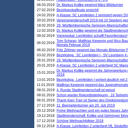
06.03.2019
Dr. Markus Kottke gewinnt März-Blitzturnier
27.02.2019
Bezirkspokalfinale erreicht!
24.02.2019
A-Klasse: SC Leinfelden 2 remisiert gegen SV
20.02.2019
Vereinsmeisterschaft 2019 mit 10 Spielern ges
18.02.2019
29. Württembergische Senioren-Mannschaftsm
12.02.2019
Dr. Markus Kottke gewinnt die Stadtmeistersc
09.02.2019
Viererpokal: Leinfelden schafft Favoritensturz!
Tom Schwan, Matthias Kewenig und Nico Baue
06.02.2019
Monats Februar 2019
06.02.2019
Fritz Zöllmer gewinnt das Monats-Blitzturnier 
03.02.2019
Bezirksliga : SC Leinfelden I - SV Leonberg 4:
26.01.2019
29. Württembergische Senioren-Mannschaftsm
20.01.2019
A-Klasse: SC Leinfelden 2 unterliegt SC Magst
Dr. Markus Kottke gewinnt die Jahreswertung d
15.01.2019
2018
13.01.2019
Bezirksliga : Leinfelden I verliert deutlich mit 
11.01.2019
Matthias Kewenig gewinnt das Jugendmonatsbl
08.01.2019
4. Runde Stadtmeisterschaft ist gelost
08.01.2019
Schon wieder Rekordbeteiligung - 16 Teilneh
06.01.2019
Thanh Kien Tran ist Sieger des Dreikönigstur
27.12.2018
11. Biergartenturnier am 20. Juli 2019
20.12.2018
Frohe Weihnachten und ein gutes Neues Jah
19.12.2018
Stadtmeisterschaft: Kottke und Gehringer führ
17.12.2018
Schöne Weihnachtsfeier 2018
09.12.2018
A-Klasse: Leinfelden 2 unterliegt VfL Sindelfin