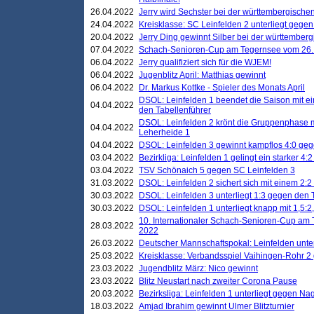
26.04.2022
Jerry wird Sechster bei der württembergische
24.04.2022
Kreisklasse: SC Leinfelden 2 unterliegt gege
20.04.2022
Jerry Ding gewinnt Silber bei der württemberg
07.04.2022
Schach-Senioren-Cup am Tegernsee vom 26. M
06.04.2022
Jerry qualifiziert sich für die WJEM!
06.04.2022
Jugenblitz April: Matthias gewinnt
06.04.2022
Dr. Markus Kottke - Spieler des Monats April
DSOL: Leinfelden 1 beendet die Saison mit e
04.04.2022
den Tabellenführer
DSOL: Leinfelden 2 krönt die Gruppenphase m
04.04.2022
Leherheide 1
04.04.2022
DSOL: Leinfelden 3 gewinnt kampflos 4:0 geg
03.04.2022
Bezirkliga: Leinfelden 1 gelingt ein starker 4
03.04.2022
TSV Schönaich 5 gegen SC Leinfelden 3
31.03.2022
DSOL: Leinfelden 2 sichert sich mit einem 2:2 d
30.03.2022
DSOL: Leinfelden 3 unterliegt 1:3 gegen den 
30.03.2022
DSOL: Leinfelden 1 unterliegt knapp mit 1,5
10. Internationaler Schach-Senioren-Cup am T
28.03.2022
2022
26.03.2022
Deutscher Mannschaftspokal: Leinfelden unte
25.03.2022
Kreisklasse: Verbandsspiel Vaihingen-Rohr 2 
23.03.2022
Jugendblitz März: Nico gewinnt
23.03.2022
Blitz Neustart nach zweiter Corona Pause
20.03.2022
Bezirksliga: Leinfelden 1 unterliegt gegen Nag
18.03.2022
Amjad Ibrahim gewinnt Ulmer Blitzturnier