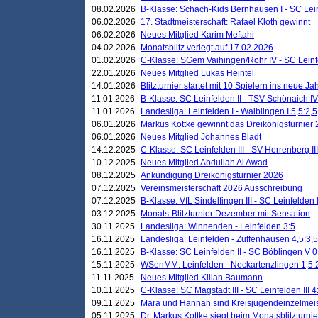
08.02.2026
B-Klasse: Schach-Kids Bernhausen I - SC Leinf
06.02.2026
17. Stadtmeisterschaft: Rafael Kloth gewinnt
06.02.2026
Neues Mitglied Karim Meftahi
04.02.2026
Monatsblitz verlegt auf 17.02.2026
01.02.2026
C-Klasse: SGem Vaihingen/Rohr IV - SC Leinfel
22.01.2026
Neues Mitglied Lukas Heintel
14.01.2026
Blitzturnier startet mit 10 Spielern ins neue J
11.01.2026
B-Klasse: SC Leinfelden II - TSV Schönaich IV
11.01.2026
Landesliga: Leinfelden I - Waiblingen I 5,5:2,5
06.01.2026
Markus Kottke gewinnt das Dreikönigsturnier
06.01.2026
Neues Mitglied Johannes Bladt
14.12.2025
C-Klasse: SC Leinfelden III - SV Herrenberg III
10.12.2025
Neues Mitglied Abdullah Al Awad
08.12.2025
Ankündigung Dreikönigsturnier 2026
07.12.2025
Vereinsmeisterschaft 2026 Ausschreibung
07.12.2025
B-Klasse: VfL Sindelfingen III - SC Leinfelden I
03.12.2025
Monats-Blitzturnier Dezember mit Sensation
30.11.2025
Landesliga: Winnenden - Leinfelden 3:5
16.11.2025
Landesliga: Leinfelden - Zuffenhausen 4,5:3,5
16.11.2025
B-Klasse: SC Leinfelden II - SC Böblingen V 0
15.11.2025
WSenMM: Leinfelden - Neckartenzlingen 1,5:
11.11.2025
Neues Mitglied Kilian Baumann
10.11.2025
C-Klasse: SC Magstadt III - SC Leinfelden III 4
09.11.2025
Mara und Hannah sind Kreisjugendeinzelmei
05.11.2025
Dr. Markus Kottke siegt beim Monatsblitzturn