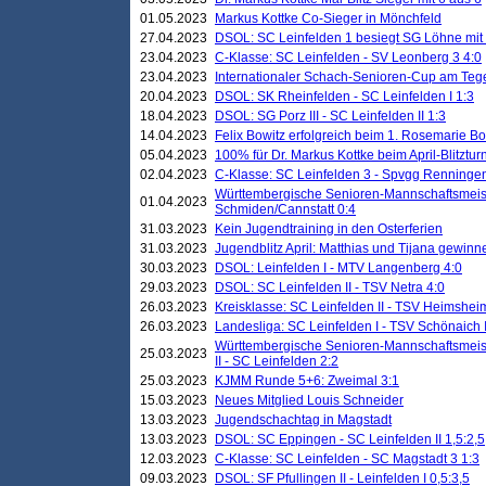
01.05.2023
Markus Kottke Co-Sieger in Mönchfeld
27.04.2023
DSOL: SC Leinfelden 1 besiegt SG Löhne mit 
23.04.2023
C-Klasse: SC Leinfelden - SV Leonberg 3 4:0
23.04.2023
Internationaler Schach-Senioren-Cup am Te
20.04.2023
DSOL: SK Rheinfelden - SC Leinfelden I 1:3
18.04.2023
DSOL: SG Porz III - SC Leinfelden II 1:3
14.04.2023
Felix Bowitz erfolgreich beim 1. Rosemarie B
05.04.2023
100% für Dr. Markus Kottke beim April-Blitztur
02.04.2023
C-Klasse: SC Leinfelden 3 - Spvgg Renningen
Württembergische Senioren-Mannschaftsmeist
01.04.2023
Schmiden/Cannstatt 0:4
31.03.2023
Kein Jugendtraining in den Osterferien
31.03.2023
Jugendblitz April: Matthias und Tijana gewinn
30.03.2023
DSOL: Leinfelden I - MTV Langenberg 4:0
29.03.2023
DSOL: SC Leinfelden II - TSV Netra 4:0
26.03.2023
Kreisklasse: SC Leinfelden II - TSV Heimsheim
26.03.2023
Landesliga: SC Leinfelden I - TSV Schönaich II
Württembergische Senioren-Mannschaftsmeiste
25.03.2023
II - SC Leinfelden 2:2
25.03.2023
KJMM Runde 5+6: Zweimal 3:1
15.03.2023
Neues Mitglied Louis Schneider
13.03.2023
Jugendschachtag in Magstadt
13.03.2023
DSOL: SC Eppingen - SC Leinfelden II 1,5:2,5
12.03.2023
C-Klasse: SC Leinfelden - SC Magstadt 3 1:3
09.03.2023
DSOL: SF Pfullingen II - Leinfelden I 0,5:3,5