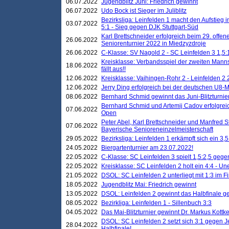
06.07.2022
Jugendblitz Juni: Friedrich gewinnt
06.07.2022
Udo Bock ist Sieger im Juliblitz
Bezirksliga: Leinfelden 1 macht den Aufstieg i
03.07.2022
5:1 - Sieg gegen DJK Stuttgart-Süd
Karl Brettschneider erfolgreich beim 29. off
26.06.2022
Seniorenturnier 2022 in Miedzyzdroje
26.06.2022
C-Klasse: SV Nagold 2 - SC Leinfelden 3 1,5:
Kreisklasse: Verbandsspiel der zweiten Manns
18.06.2022
fällt aus!!
12.06.2022
Kreisklasse: Vaihingen-Rohr 2 - Leinfelden 2 
12.06.2022
Jerry Ding erfolgreich bei der deutschen U8-M
08.06.2022
Bernhard Schmid gewinnt das Juni-Blitzturnie
Bernhard Schmid und Artemij Cadov erfolgreic
07.06.2022
Open
Peter Abel, Karl Brettschneider und Manfred St
07.06.2022
Bayerische Senioreneinzelmeisterschaft
29.05.2022
Bezirksliga: Leinfelden 1 erkämpft sich ein 3,
24.05.2022
Biergartenturnier am 23.07.2022!
22.05.2022
C-Klasse: SC Leinfelden 3 spielt 1,5:2,5 geg
22.05.2022
Kreisklasse: SC Leinfelden 2 holt ein 4:4 - 
21.05.2022
DSOL: SC Leinfelden 2 unterliegt mit 1:3 im F
18.05.2022
Jugendblitz Mai: Friedrich gewinnt
13.05.2022
DSOL: Leinfelden 2 gewinnt das Halbfinale geg
08.05.2022
Bezirkliga: Leinfelden 1 - Sillenbuch 3:3
04.05.2022
Das Mai-Blitzturnier gewinnt Dr. Markus Kottk
DSOL: SC Leinfelden 2 setzt sich 3:1 gegen J
28.04.2022
Halbfinale!