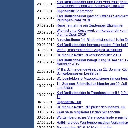
Karl Brettschneider und Peter Abel erfolgreich
28.09.2019
Einzelmeisterschaft von Schleswig-Holstein
23.09.2019
Jugendblitz September
Karl Brettschneider gewinnt Offenes Seniore
06.09.2019
Vaihingen-Rohr 2019
04.09.2019
Rege Teilnahme am September Blitzturnier
Wien ist eine Reise wert, ein Kurzbericht von
29.08.2019
Vienna Open 2019
22.08.2019
Ausschreibung 14. Stadtmeisterschaft ist im
20.08.2019
Karl Brettschneider hervorragender Elfter bei
07.08.2019
Wenig Teilnehmer beim August Blitzturnier
30.07.2019
Dr. Markus Kottke ist Vereinsmeister 2019
Karl Brettschneider belegt Rang 26 bei den 1
28.07.2019
Neustadt 2019
IM Ilja Schneider gewinnt das 11. Sommer-Sch
21.07.2019
Schwabengarten Leinfelden
21.07.2019
SC Leinfelden ist Vizepokalsieger im württem
11. Sommer-Schnellschachturnier am 20. Jul
16.07.2019
Leinfelden
Karl Brettschneider in Freudenstadt mit 6,0 
13.07.2019
11
04.07.2019
Jugendblitz Juli
03.07.2019
Dr. Markus Kottke ist Spieler des Monats Juli
30.06.2019
Zwei neue Mitglieder für den Schachclub
30.06.2019
Württembergisches Viererpokalfinale erreicht!
27.06.2019
Halbfinale des Württembergischen Verbands
15.06.2019
Spieltermine 2019-2020 sind online