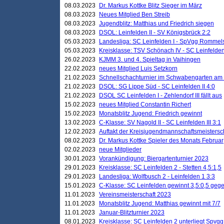
08.03.2023
Dr. Markus Kottke Blitz Sieger im März
08.03.2023
Neues Mitglied Ben Streib
08.03.2023
Jugendblitz: Matthias und Friedrich siegen
08.03.2023
DSOL: Leinfelden II - SV Königsbrück 2:2
05.03.2023
Landesliga: SC Leinfelden I - SpVgg Rommels
05.03.2023
Kreisklasse: TSV Schönach IV - SC Leinfelden 
26.02.2023
KJMM 3. und 4. Spieltag in Vaihingen
22.02.2023
neues Mitglied Luis Setzkorn
21.02.2023
Schnellschachturnier im Schwabengarten am
21.02.2023
DSOL: SG Lippe Süd - SC Leinfelden II 4:0
21.02.2023
DSOL SC Leinfelden I - Zehlendorf III fällt aus
15.02.2023
neues Mitglied Constantin Richert
15.02.2023
Monatsblitz Jugend: Friedrich gewinnt
13.02.2023
C-Klasse: SV Nagold II - SC Leinfelden III 3:1
12.02.2023
Auftakt der Kreisjugendmannschaftsmeistersc
08.02.2023
Dr. Markus Kottke Spieler des Monats Februar
02.02.2023
neue Mitglieder
30.01.2023
Vorankündigung: Biergartenturnier 2023
29.01.2023
Kreisklasse: SC Leinfelden 2 - Stetten 4,5:1,5
29.01.2023
Landesliga: Wolfbusch 2 - Leinfelden 1 3:3
15.01.2023
C-Klasse: SC Leinfelden gewinnt 3,5:0,5 geg
11.01.2023
Vereinsmeisterschaft 2023
11.01.2023
Monatsblitz Jugend: Matthias gewinnt mit 7/7
11.01.2023
Januar-Blitzturnier 2023
08.01.2023
Kreisklasse: SC Leinfelden 2 unterliegt Spvg