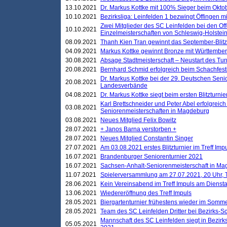
13.10.2021
Dr. Markus Kottke mit 100% Sieger beim Oktobe
10.10.2021
Bezirksliga: Leinfelden 1 bezwingt Öffingen mi
Zwei Mitglieder des SC Leinfelden bei den Of
10.10.2021
Einzelmeisterschaften von Schleswig-Holstei
08.09.2021
Thanh Kien Tran gewinnt das September-Blitz
04.09.2021
Markus Kottke gewinnt Bronze mit Württemberg
30.08.2021
Absage Stadtmeisterschaft – Neustart des Tur
20.08.2021
Bernhard Schmid erfolgreich beim Schachfesti
Dr. Markus Kottke bei der 29. Deutschen Sen
20.08.2021
Landesverbände
04.08.2021
Dr. Markus Kottke siegt beim ersten Blitzturn
Karl Brettschneider und Peter Abel erfolgreic
03.08.2021
Seniorenmeisterschaften in Magdeburg
03.08.2021
Neues Mitglied Felix Bowitz
28.07.2021
+ Janos Barna verstorben +
28.07.2021
Neues Mitglied Constantin Singer
27.07.2021
Am 03.08.2021 erstes Blitzturnier im Treff Im
16.07.2021
Brandenburger Seniorenturnier 2021
16.07.2021
Sachsen-Anhalt-Seniorenmeisterschaft in M
11.07.2021
Spielerversammlung am 27.07.2021, 20 Uhr, T
28.06.2021
Kein Vereinsabend im Treff Impuls am Dienst
13.06.2021
Wiedereröffnung des Treff Impuls
28.05.2021
Biergartenturnier frühestens wieder im Somm
28.05.2021
Team des SC Leinfelden Dritter bei Bezirks-S
Mannschaft des SC Leinfelden siegt in Bezirks
05.05.2021