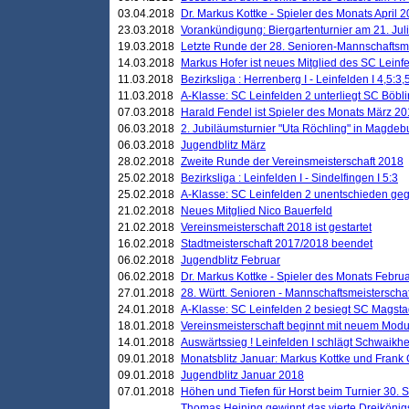
03.04.2018
Dr. Markus Kottke - Spieler des Monats April 
23.03.2018
Vorankündigung: Biergartenturnier am 21. Jul
19.03.2018
Letzte Runde der 28. Senioren-Mannschaftsme
14.03.2018
Markus Hofer ist neues Mitglied des SC Leinf
11.03.2018
Bezirksliga : Herrenberg I - Leinfelden I 4,5:3,
11.03.2018
A-Klasse: SC Leinfelden 2 unterliegt SC Böbli
07.03.2018
Harald Fendel ist Spieler des Monats März 2
06.03.2018
2. Jubiläumsturnier "Uta Röchling" in Magdebu
06.03.2018
Jugendblitz März
28.02.2018
Zweite Runde der Vereinsmeisterschaft 2018
25.02.2018
Bezirksliga : Leinfelden I - Sindelfingen I 5:3
25.02.2018
A-Klasse: SC Leinfelden 2 unentschieden geg
21.02.2018
Neues Mitglied Nico Bauerfeld
21.02.2018
Vereinsmeisterschaft 2018 ist gestartet
16.02.2018
Stadtmeisterschaft 2017/2018 beendet
06.02.2018
Jugendblitz Februar
06.02.2018
Dr. Markus Kottke - Spieler des Monats Febru
27.01.2018
28. Württ. Senioren - Mannschaftsmeisterscha
24.01.2018
A-Klasse: SC Leinfelden 2 besiegt SC Magstadt
18.01.2018
Vereinsmeisterschaft beginnt mit neuem Mod
14.01.2018
Auswärtssieg ! Leinfelden I schlägt Schwaikhei
09.01.2018
Monatsblitz Januar: Markus Kottke und Frank
09.01.2018
Jugendblitz Januar 2018
07.01.2018
Höhen und Tiefen für Horst beim Turnier 30. 
Thomas Heining gewinnt das vierte Dreikönigs