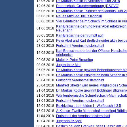
13.06.2018
Dr. Markus Kottke ist Vereinsmeister 2018
12.06.2018
Datenschutz-Grundverordnung (DSGVO)
06.06.2018
Dr. Markus Kottke - Spieler des Monats Juni 
06.06.2018
Neues Mitglied Julius Kopplin
03.06.2018
Vier Leinfelder beim Schach im Schloss in K
Karl Brettschneider und Peter Abel erfolgreic
01.06.2018
Neuenahr
30.05.2018
Karl Brettschneider trumpft auf !
24.05.2018
Peter Abel und Karl Brettschneider aktiv bei
23.05.2018
Fortschritt Vereinsmeisterschaft
Karl Brettschneider bei der Offenen Hessisch
15.05.2018
erfolgreich
09.05.2018
Maiblitz: Peter Breuning
08.05.2018
Jugendblitz Mai
05.05.2018
Dr. Markus Kottke gewinnt Bebenhausener Mo
01.05.2018
Dr. Markus Kottke erfolgreich beim Schach in
25.04.2018
Fortschritt Vereinsmeisterschaft
25.04.2018
Manfred Streiter wird neues Mitglied des Sch
21.04.2018
Dr. Markus Kottke gewinnt Böblinger Blitzturni
21.04.2018
Württembergische Schnellschach-Mannschafts
18.04.2018
Fortschritt Vereinsmeisterschaft
15.04.2018
Bezirksliga : Leinfelden I - Wolfbusch II 3:5
15.04.2018
A-Klasse: Zweite Mannschaft unterliegt Böblin
11.04.2018
Fortschritt der Vereinsmeisterschaft
10.04.2018
Jugendblitz April
08.04.2018
Besuch bei den Grenke Chess Classic am 7. A