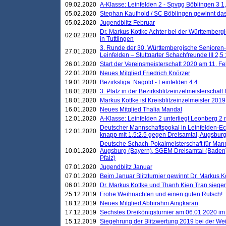
09.02.2020
A-Klasse: Leinfelden 2 - Spvgg Böblingen 3 1,
05.02.2020
Stephan Kaufhold / SC Böblingen gewinnt das 
05.02.2020
Jugendblitz Februar
Dr. Markus Kottke Achter bei der Württembergi
02.02.2020
in Tuttlingen
3. Runde der 30. Württembergische Senioren
27.01.2020
Leinfelden – Stuttgarter Schachfreunde III 2,5 
26.01.2020
Start der Vereinsmeisterschaft 2020 am 11. F
22.01.2020
Neues Mitglied Friedrich Knörzer
19.01.2020
Bezirksliga: Nagold - Leinfelden 4:4
18.01.2020
3. Platz in der Bezirksblitzeinzelmeisterschaft
18.01.2020
Markus Kottke ist Kreisblitzeinzelmeister 2019
16.01.2020
Neues Mitglied Thalia Mandal
12.01.2020
A-Klasse: Leinfelden 2 unterliegt Leonberg 2 
Deutscher Mannschaftspokal in Leinfelden-Ech
12.01.2020
knapp mit 1,5:2,5 gegen Dreisamtal, Augsbur
Deutsche Schach-Pokalmeisterschaft für Mann
10.01.2020
Augsburg (Bayern), SGEM Dreisamtal (Baden
Pfalz)
07.01.2020
Jugendblitz Januar
07.01.2020
Beim Januar Blitzturnier gewinnt Dr. Markus 
06.01.2020
Dr. Markus Kottke und Thanh Kien Tran siegen
25.12.2019
Frohe Weihnachten und einen guten Rutsch!
18.12.2019
Neues Mitglied Abbirahm Aingkaran
17.12.2019
Sechstes Dreikönigsturnier am 06.01.2020 im T
15.12.2019
Siegehrung der Blitzwertung 2019 bei der Wei