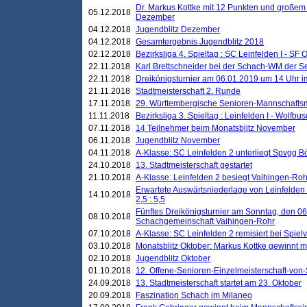
Dr. Markus Kottke mit 12 Punkten und großem
05.12.2018
Dezember
04.12.2018
Jugendblitz Dezember
04.12.2018
Gesamtergebnis Jugendblitz 2018
02.12.2018
Bezirksliga 4. Spieltag : SC Leinfelden I - SF O
22.11.2018
Karl Brettschneider bei der Schach-WM der S
22.11.2018
Dreikönigsturnier am 06.01.2019 um 14 Uhr im 
21.11.2018
Stadtmeisterschaft 2. Runde
17.11.2018
29. Württembergische Senioren-Mannschaftsm
11.11.2018
Bezirksliga 3. Spieltag : Leinfelden I - Wolfbusch
07.11.2018
14 Teilnehmer beim Monatsblitz November
06.11.2018
Jugendblitz November
04.11.2018
A-Klasse: SC Leinfelden 2 unterliegt Spvgg Bö
24.10.2018
13. Stadtmeisterschaft gestartet
21.10.2018
A-Klasse: Leinfelden 2 besiegt Vaihingen-Rohr 
Erwartete Auswärtsniederlage von Leinfelden 
14.10.2018
2,5 : 5,5
Fünftes Dreikönigsturnier am Sonntag, den 0
08.10.2018
Schachgemeinschaft Vaihingen-Rohr
07.10.2018
A-Klasse: SC Leinfelden 2 remisiert bei Spie
03.10.2018
Monatsblitz Oktober: Markus Kottke gewinnt mi
02.10.2018
Jugendblitz Oktober
01.10.2018
12. Offene-Senioren-Einzelmeisterschaft-von
24.09.2018
13. Stadtmeisterschaft startet am 23. Oktober
20.09.2018
Faszination Schach im Milaneo