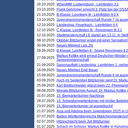
26.10.2025
WSenMM: Ludwigsburg - Leinfelden 3:1
23.10.2025
Frank Gehringer erreicht 3. Platz bei der DS
21.10.2025
B-Klasse: Leonberg III - Leinfelden II 0:4
13.10.2025
Jugendvereinsmeisterschaft Runde 7 ist ausg
12.10.2025
Landesliga: Feuerbach - Leinfelden 4:4
12.10.2025
C-Klasse: Leinfelden III - Renningen III 3:1
12.10.2025
Stadtmeisterschaft LE startet am 13.11. in Stet
08.10.2025
Oktober Blitzturnier endet mit einer Sensation!
30.09.2025
Neues Mitglied Luis Zhi
28.09.2025
B-Klasse: Leinfelden II - Spvgg Renningen II 2
Markus Kottke wird erneut Deutscher Meister 
27.09.2025
Seniorenmannschaft
21.09.2025
Saisonauftakt Landesliga: Leinfelden 1. verlier
16.09.2025
Neues Mitglied Emil Bauer
15.09.2025
Jugendvereinsmeisterschaft Runde 6 ist ausg
03.09.2025
Auch im September Blitzturnier siegt Dr. Mark
25.08.2025
Karl Brettschneider glänzt beim 22. Pheinlan
06.08.2025
Monats-Blitzturnier August: Dr. Markus Kottke
31.07.2025
15. Biergartenturnier Nachlese
28.07.2025
15. Schwabengartenturnier mit großer Beteili
23.07.2025
15. Biergartenturnier ist ausgebucht!
21.07.2025
Aiza und Adelina beim Jugendopen 2025 in 
07.07.2025
Baden-Württembergische Mädchenmeistersch
02.07.2025
Hitzeschlacht beim Juli Blitzturnier
01.07.2025
Schach im Schloss: Markus Kottke in Künzels