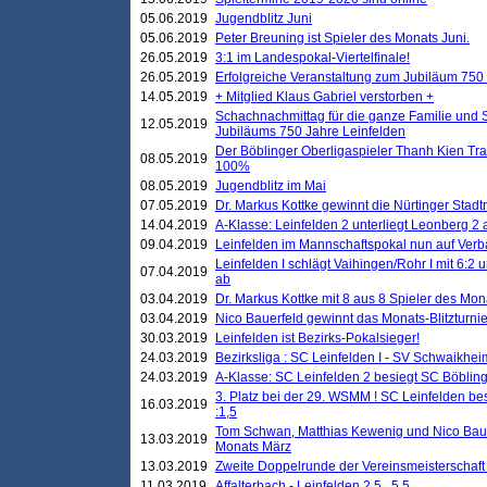
05.06.2019
Jugendblitz Juni
05.06.2019
Peter Breuning ist Spieler des Monats Juni.
26.05.2019
3:1 im Landespokal-Viertelfinale!
26.05.2019
Erfolgreiche Veranstaltung zum Jubiläum 750
14.05.2019
+ Mitglied Klaus Gabriel verstorben +
Schachnachmittag für die ganze Familie und 
12.05.2019
Jubiläums 750 Jahre Leinfelden
Der Böblinger Oberligaspieler Thanh Kien Tran
08.05.2019
100%
08.05.2019
Jugendblitz im Mai
07.05.2019
Dr. Markus Kottke gewinnt die Nürtinger Stadt
14.04.2019
A-Klasse: Leinfelden 2 unterliegt Leonberg 2 a
09.04.2019
Leinfelden im Mannschaftspokal nun auf Ver
Leinfelden I schlägt Vaihingen/Rohr I mit 6:2 
07.04.2019
ab
03.04.2019
Dr. Markus Kottke mit 8 aus 8 Spieler des Mona
03.04.2019
Nico Bauerfeld gewinnt das Monats-Blitzturnier
30.03.2019
Leinfelden ist Bezirks-Pokalsieger!
24.03.2019
Bezirksliga : SC Leinfelden I - SV Schwaikheim
24.03.2019
A-Klasse: SC Leinfelden 2 besiegt SC Böbling
3. Platz bei der 29. WSMM ! SC Leinfelden b
16.03.2019
:1,5
Tom Schwan, Matthias Kewenig und Nico Baue
13.03.2019
Monats März
13.03.2019
Zweite Doppelrunde der Vereinsmeisterschaft i
11.03.2019
Affalterbach - Leinfelden 2,5 . 5,5