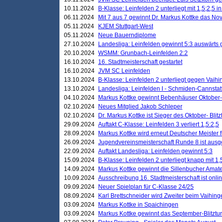
10.11.2024
B-Klasse: Leinfelden 2 unterliegt mit 1,5;2,5 
06.11.2024
Mit 7 aus 7 gewinnt Dr. Markus Kottke das Nov
05.11.2024
KJEM Stuttgart-West
05.11.2024
Neue Bauerndiplome
27.10.2024
Landesliga: Leinfelden gewinnt 5:3 auswärts
20.10.2024
WSMM: Grunbach-Leinfelden 2:2
16.10.2024
16. Stadtmeisterschaft gestartet
16.10.2024
JVM SC Leinfelden
13.10.2024
B-Klasse: Leinfelden 2 unterliegt gegen Vaihi
13.10.2024
Landesliga: Leinfelden I - Schmiden-Cannstatt 
04.10.2024
Markus Kottke gewinnt Bebenhäuser Oktober-B
02.10.2024
Neues Mitglied Jakob Schleper
02.10.2024
Dr. Markus Kottke ist Sieger des Oktober- Blitz
29.09.2024
Auftakt C-Klasse: Leinfelden 3 verliert 1,5:2,5
28.09.2024
Markus Kottke wird erneut Deutscher Meister 
26.09.2024
Jugendvereinsmeisterschaft Runde 8 ist ausg
22.09.2024
Auftakt Landesliga: Leinfelden gewinnt 5:3
15.09.2024
B-Klasse: Leinfelden 2 unterliegt knapp mit 1,
14.09.2024
Markus Kottke gewinnt die Sillenbucher Amate
10.09.2024
Ausschreibung 16. Stadtmeisterschaft ist onli
09.09.2024
Neuer Spielplan für C-Klasse 24/25
08.09.2024
Karl Brettschneider wird Zweiter beim Vaihing
03.09.2024
Markus Kottke in Spaichingen
03.09.2024
Markus Kottke gewinnt das September-Blitztur