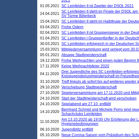
2021
01.05.2021
SC Leinfelden II ist Zweiter der DSOL 2021
SC Leinfelden II steht im Finale der DSOL am 
24.04.2021
SV Türme Billerbeck
15.04.2021
SC Leinfelden II steht im Halbfinale der Deu
03.04.2021
Frohe Ostern
02.04.2021
SC Leinfelden II ist Gruppensieger in der De
01.04.2021
SC Leinfelden I Gruppenfünfter in der Deuts
30.03.2021
SC Leinfelden erfolgreich in der Deutschen 
15.03.2021
Mitgliederversammlung wird verlegt vom 30.0
05.01.2021
Absage Stadtmeisterschaft
19.12.2020
Frohe Weihnachten und einen guten Beginn f
17.11.2020
Keine Weihnachtsfeier 2020
Drei Jugendliche des SC Leinfelden erfolgreic
04.11.2020
Kreisjugendeinzelmeisterschaft im Freizeithe
31.10.2020
Treff Impuls ab sofort bis auf weiteres wieder
29.10.2020
Verschiebung Stadtmeisterschaft
27.10.2020
Spielerversammlung am 17.11.2020 und Mitg
24.10.2020
Start der Stadtmeisterschaft wird verschoben
24.10.2020
Spielabend am 27.10. entfällt
Bernhard Schmid und Michele Porro sind neu
14.10.2020
Schachclubs Leinfelden
Am 13.10.2020 ab 19:00 Uhr Erörterung der L
11.10.2020
Hygienebedingungen
06.10.2020
Jugendblitz entfällt
05.10.2020
Neue Corona-Saison vom Präsidium des Sch