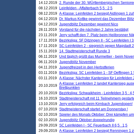
14.12.2019
2. Runde der 30. WÜrttembergischen Seniore
08.12.2019
Leinfelden - Affalterbach 5,5 : 2,5
08.12.2019
A-Klasse: Leinfelden 2 besiegt Aidlingen 1 zu
04.12.2019
Dr. Markus Kottke gewinnt das Dezember Blitzt
04.12.2019
Jugendblitz Dezember gewinnt Nico
28.11.2019
Vorstand für die nächsten 2 Jahre bestätigt
23.11.2019
Jerry schafft den 7. Platz beim Heilbronner 
17.11.2019
Bezirksliga: SF Ditzingen II - SC Leinfelden I 3
17.11.2019
SC-Leinfelden 2 - siegreich gegen Magstadt 2
15.11.2019
14. Stadtmeisterschaft Runde 3
06.11.2019
Und täglich grüßt das Murmeltier - beim Novemb
06.11.2019
Jugendblitz November
04.11.2019
Jugendfreizeit in den Herbstferien
03.11.2019
Bezirksliga: SC Leinfelden 1 - SF Oeffingen 1 
03.11.2019
A-Klasse: Nächster Kantersieg für Leinfelden 2
A-Klasse: Leinfelden 2 landet Kantersieg aus
20.10.2019
Brettpunkten
20.10.2019
Bezirksliga: Schwaikheim - Leinfelden 3,5 : 4,
16.10.2019
Stadtmeisterschaft mit 11 Teilnehmern gestart
13.10.2019
Jerry erfolgreich beim Kirnbach Jugendopen!
07.10.2019
Stadtmeisterschaft startet am Donnerstag !
02.10.2019
Spieler des Monats Oktober: Drei kämpfen um
02.10.2019
Jugendblitz Oktober doppelrundig
29.09.2019
SC Leinfelden I - SC Feuerbach II 6,5 . 1,5
29.09.2019
A-Klasse: Leinfelden 2 besiegt Renningen 1 z