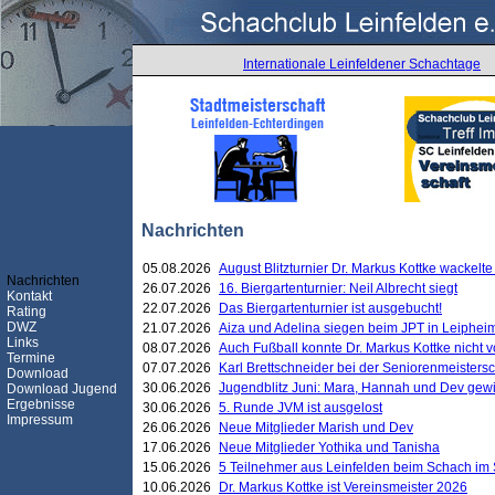
Internationale Leinfeldener Schachtage
Nachrichten
05.08.2026
August Blitzturnier Dr. Markus Kottke wackel
Nachrichten
26.07.2026
16. Biergartenturnier: Neil Albrecht siegt
Kontakt
22.07.2026
Das Biergartenturnier ist ausgebucht!
Rating
DWZ
21.07.2026
Aiza und Adelina siegen beim JPT in Leiphei
Links
08.07.2026
Auch Fußball konnte Dr. Markus Kottke nicht
Termine
07.07.2026
Karl Brettschneider bei der Seniorenmeister
Download
30.06.2026
Jugendblitz Juni: Mara, Hannah und Dev gew
Download Jugend
Ergebnisse
30.06.2026
5. Runde JVM ist ausgelost
Impressum
26.06.2026
Neue Mitglieder Marish und Dev
17.06.2026
Neue Mitglieder Yothika und Tanisha
15.06.2026
5 Teilnehmer aus Leinfelden beim Schach im 
10.06.2026
Dr. Markus Kottke ist Vereinsmeister 2026