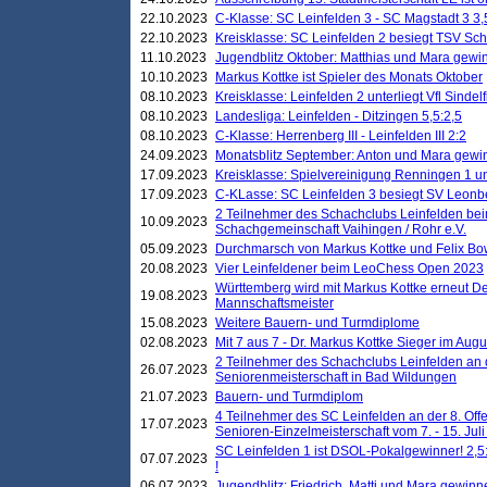
22.10.2023
C-Klasse: SC Leinfelden 3 - SC Magstadt 3 3,
22.10.2023
Kreisklasse: SC Leinfelden 2 besiegt TSV Schö
11.10.2023
Jugendblitz Oktober: Matthias und Mara gewi
10.10.2023
Markus Kottke ist Spieler des Monats Oktober
08.10.2023
Kreisklasse: Leinfelden 2 unterliegt Vfl Sindel
08.10.2023
Landesliga: Leinfelden - Ditzingen 5,5:2,5
08.10.2023
C-Klasse: Herrenberg III - Leinfelden III 2:2
24.09.2023
Monatsblitz September: Anton und Mara gew
17.09.2023
Kreisklasse: Spielvereinigung Renningen 1 unt
17.09.2023
C-KLasse: SC Leinfelden 3 besiegt SV Leonbe
2 Teilnehmer des Schachclubs Leinfelden bei
10.09.2023
Schachgemeinschaft Vaihingen / Rohr e.V.
05.09.2023
Durchmarsch von Markus Kottke und Felix Bow
20.08.2023
Vier Leinfeldener beim LeoChess Open 2023
Württemberg wird mit Markus Kottke erneut D
19.08.2023
Mannschaftsmeister
15.08.2023
Weitere Bauern- und Turmdiplome
02.08.2023
Mit 7 aus 7 - Dr. Markus Kottke Sieger im Augus
2 Teilnehmer des Schachclubs Leinfelden an 
26.07.2023
Seniorenmeisterschaft in Bad Wildungen
21.07.2023
Bauern- und Turmdiplom
4 Teilnehmer des SC Leinfelden an der 8. O
17.07.2023
Senioren-Einzelmeisterschaft vom 7. - 15. Jul
SC Leinfelden 1 ist DSOL-Pokalgewinner! 2,5:1
07.07.2023
!
06.07.2023
Jugendblitz: Friedrich, Matti und Mara gewinn