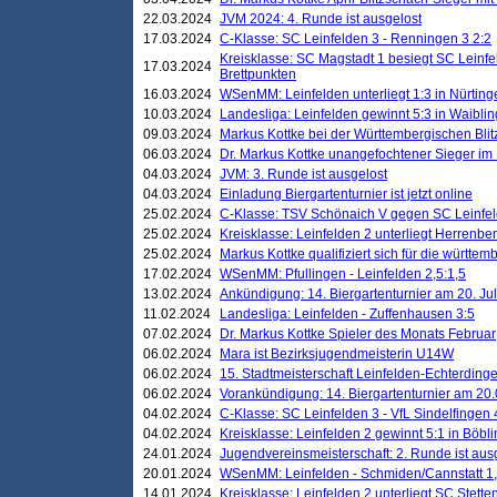
22.03.2024
JVM 2024: 4. Runde ist ausgelost
17.03.2024
C-Klasse: SC Leinfelden 3 - Renningen 3 2:2
Kreisklasse: SC Magstadt 1 besiegt SC Leinfe
17.03.2024
Brettpunkten
16.03.2024
WSenMM: Leinfelden unterliegt 1:3 in Nürting
10.03.2024
Landesliga: Leinfelden gewinnt 5:3 in Waibli
09.03.2024
Markus Kottke bei der Württembergischen Blit
06.03.2024
Dr. Markus Kottke unangefochtener Sieger im M
04.03.2024
JVM: 3. Runde ist ausgelost
04.03.2024
Einladung Biergartenturnier ist jetzt online
25.02.2024
C-Klasse: TSV Schönaich V gegen SC Leinfelde
25.02.2024
Kreisklasse: Leinfelden 2 unterliegt Herrenber
25.02.2024
Markus Kottke qualifiziert sich für die württem
17.02.2024
WSenMM: Pfullingen - Leinfelden 2,5:1,5
13.02.2024
Ankündigung: 14. Biergartenturnier am 20. Ju
11.02.2024
Landesliga: Leinfelden - Zuffenhausen 3:5
07.02.2024
Dr. Markus Kottke Spieler des Monats Februar
06.02.2024
Mara ist Bezirksjugendmeisterin U14W
06.02.2024
15. Stadtmeisterschaft Leinfelden-Echterding
06.02.2024
Vorankündigung: 14. Biergartenturnier am 20
04.02.2024
C-Klasse: SC Leinfelden 3 - VfL Sindelfingen 
04.02.2024
Kreisklasse: Leinfelden 2 gewinnt 5:1 in Böbl
24.01.2024
Jugendvereinsmeisterschaft: 2. Runde ist aus
20.01.2024
WSenMM: Leinfelden - Schmiden/Cannstatt 1,
14.01.2024
Kreisklasse: Leinfelden 2 unterliegt SC Stette