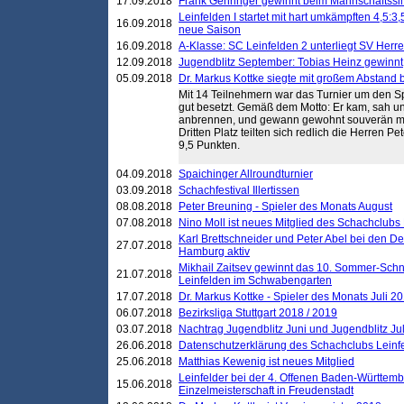
17.09.2018
Frank Gehringer gewinnt beim Mannschaftssi
Leinfelden I startet mit hart umkämpften 4,5:
16.09.2018
neue Saison
16.09.2018
A-Klasse: SC Leinfelden 2 unterliegt SV Herre
12.09.2018
Jugendblitz September: Tobias Heinz gewinnt
05.09.2018
Dr. Markus Kottke siegte mit großem Abstand 
Mit 14 Teilnehmern war das Turnier um den S
gut besetzt. Gemäß dem Motto: Er kam, sah und
anbrennen, und gewann gewohnt souverän mi
Dritten Platz teilten sich redlich die Herren P
9,5 Punkten.
04.09.2018
Spaichinger Allroundturnier
03.09.2018
Schachfestival Illertissen
08.08.2018
Peter Breuning - Spieler des Monats August
07.08.2018
Nino Moll ist neues Mitglied des Schachclubs
Karl Brettschneider und Peter Abel bei den D
27.07.2018
Hamburg aktiv
Mikhail Zaitsev gewinnt das 10. Sommer-Schn
21.07.2018
Leinfelden im Schwabengarten
17.07.2018
Dr. Markus Kottke - Spieler des Monats Juli 2
06.07.2018
Bezirksliga Stuttgart 2018 / 2019
03.07.2018
Nachtrag Jugendblitz Juni und Jugendblitz Jul
26.06.2018
Datenschutzerklärung des Schachclubs Lein
25.06.2018
Matthias Kewenig ist neues Mitglied
Leinfelder bei der 4. Offenen Baden-Württem
15.06.2018
Einzelmeisterschaft in Freudenstadt