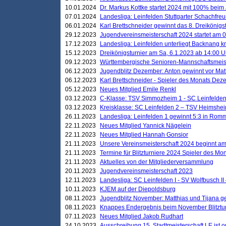
10.01.2024
Dr. Markus Kottke startet 2024 mit 100% beim 
07.01.2024
Landesliga: Leinfelden Stuttgarter Schachfreun
06.01.2024
Karl Brettschneider gewinnt das 8. Dreikönigs
29.12.2023
Jugendvereinsmeisterschaft 2024 startet am 0
17.12.2023
Landesliga: Leinfelden unterliegt Backnang kn
15.12.2023
Dreikönigsturnier am Sa, 6.1.2023 ab 14:00 U
09.12.2023
Württembergische Senioren-Mannschaftsmeiste
06.12.2023
Jugendblitz Dezember: Anton gewinnt vor Matt
06.12.2023
Karl Brettschneider - Spieler des Monats De
05.12.2023
Neues Mitglied Emile Renkl
03.12.2023
C-Klasse: TSV Simmozheim 1 - SC Leinfelden
03.12.2023
Kreisklasse: SC Leinfelden 2 – TSV Heimshei
26.11.2023
Landesliga: Leinfelden 1 gewinnt 5:3 in Ro
22.11.2023
Neues Mitglied Yannick Nägelein
22.11.2023
Neues Mitglied Hannah Gonsior
21.11.2023
Unsere Vereinsmeisterschaft 2024 beginnt am
21.11.2023
Termine für Blitzturniere 2024 Spieler des Mon
21.11.2023
Aktuelles von der Mitgliederversammlung
20.11.2023
Jugendvereinsmeisterschaft 2023
12.11.2023
Landesliga: SC Leinfelden I - SV Wolfbusch II 
10.11.2023
KJEM auf der Diepoldsburg
08.11.2023
Jugendblitz November: Matthias und Tijana 
08.11.2023
Knappes Endergebnis beim November Blitztur
07.11.2023
Neues Mitglied Jakob Rudhart
24.10.2023
Ausschreibung 15. Stadtmeisterschaft LE ist o