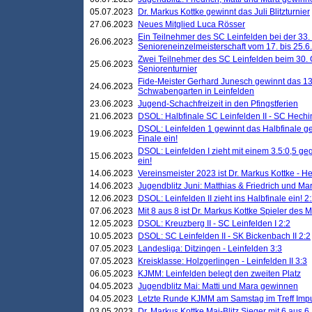
05.07.2023
Dr. Markus Kottke gewinnt das Juli Blitzturnier
27.06.2023
Neues Mitglied Luca Rösser
Ein Teilnehmer des SC Leinfelden bei der 33.
26.06.2023
Senioreneinzelmeisterschaft vom 17. bis 25.
Zwei Teilnehmer des SC Leinfelden beim 30.
25.06.2023
Seniorenturnier
Fide-Meister Gerhard Junesch gewinnt das 1
24.06.2023
Schwabengarten in Leinfelden
23.06.2023
Jugend-Schachfreizeit in den Pfingstferien
21.06.2023
DSOL: Halbfinale SC Leinfelden II - SC Hechi
DSOL: Leinfelden 1 gewinnt das Halbfinale geg
19.06.2023
Finale ein!
DSOL: Leinfelden I zieht mit einem 3.5:0,5 g
15.06.2023
ein!
14.06.2023
Vereinsmeister 2023 ist Dr. Markus Kottke - 
14.06.2023
Jugendblitz Juni: Matthias & Friedrich und M
12.06.2023
DSOL: Leinfelden II zieht ins Halbfinale ein! 2
07.06.2023
Mit 8 aus 8 ist Dr. Markus Kottke Spieler des 
12.05.2023
DSOL: Kreuzberg II - SC Leinfelden I 2:2
10.05.2023
DSOL: SC Leinfelden II - SK Bickenbach II 2:2
07.05.2023
Landesliga: Ditzingen - Leinfelden 3:3
07.05.2023
Kreisklasse: Holzgerlingen - Leinfelden II 3:3
06.05.2023
KJMM: Leinfelden belegt den zweiten Platz
04.05.2023
Jugendblitz Mai: Matti und Mara gewinnen
04.05.2023
Letzte Runde KJMM am Samstag im Treff Imp
03.05.2023
Dr. Markus Kottke Mai-Blitz Sieger mit 6 aus 6