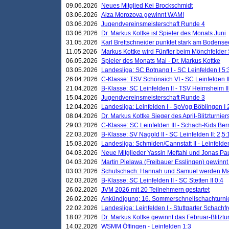
09.06.2026
Neues Mitglied Kei Brockschmidt
03.06.2026
Aiza Morozova gewinnt WAM!
03.06.2026
Jugendvereinsmeisterschaft Runde 4
03.06.2026
Dr. Markus Kottke ist Spieler des Monats Juni
31.05.2026
Karl Brettschneider punktet stark am Bodense
11.05.2026
Markus Kottke wird Fünfter beim Mönchfelder
06.05.2026
Spieler des Monats Mai - Dr. Markus Kottke
03.05.2026
Landesliga: SC Botnang I - SC Leinfelden I 5:
26.04.2026
C-Klasse: TSV Schönaich VI - SC Leinfelden II
21.04.2026
B-Klasse: SC Leinfelden II - TSV Heimsheim II
15.04.2026
Jugendvereinsmeisterschaft Runde 3
12.04.2026
Landesliga: Leinfelden I - SpVgg Böblingen I 
08.04.2026
Dr. Markus Kottke Sieger des April-Blitzturnier
29.03.2026
C-Klasse: SC Leinfelden III - Schach-Kids Ber
22.03.2026
B-Klasse: SV Nagold II - SC Leinfelden II: 2,5:
15.03.2026
Landesliga: Schmiden/Cannstatt II - Leinfelden
04.03.2026
Neue Mitglieder Yassin Meftahi und Jonas Pa
04.03.2026
Martin Pielawa (Freibauer Esslingen) gewinnt 
03.03.2026
Schulschach: Hannah und Samuel werden Ma
02.03.2026
B-Klasse: SC Leinfelden II - SC Stetten II 0:4
26.02.2026
JVM 2026 mit 20 Teilnehmern gestartet
26.02.2026
Ankündigung: 16. Sommerschnellschachturnie
22.02.2026
Landesliga: Leinfelden I - Stuttgarter Schachfr
18.02.2026
Dr. Markus Kottke gewinnt das Februar-Blitztu
14.02.2026
WSMM Öffingen - Leinfelden 1:3