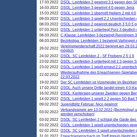
17.03.2022
DSOL: Leinfelden 2 gewinnt 3:1 gegen den 
16.03.2022
DSOL: Leinfelden 3 gewinnt 4:0 gegen Jena
15.03.2022
DSOL: Leinfelden 1 überrollt Hellern 2 mit 4:0
09.03.2022
DSOL: Leinfelden 3 spielt 2:2 Unentschieden
08.03.2022
DSOL: Leinfelden 2 gewinnt deutlich 3,5:0,5
07.03.2022
DSOL: Leinfelden 1 unterliegt Porz 3 deutlich 
06.03.2022
C-Klasse: Leinfelden 3 bezwingt Renningen 3 
06.03.2022
Bezirksliga: Leinfelden 1 bezwingt Vaihingen m
Vereinsmeisterschaft 2022 beginnt am 29.03.2
26.02.2022
möglich
24.02.2022
DSOL: SC Leinfelden 2 - SF Freiberg 2,5;1,5
23.02.2022
DSOL: Leinfelden 3 unterliegt mit 1:3 gegen S
23.02.2022
DSOL: Leinfelden 1 spielt erneut 2:2 unentsc
Wiederaufnahme des Erwachsenen-Spielabend
22.02.2022
22.03.2022
19.02.2022
Der SC Leinfelden ist Vizemeister im Bezirksm
17.02.2022
DSOL: Auch unsere Dritte landet einen 4:0-Ka
16.02.2022
DSOL: Kantersieg unserer Zweiten gegen Ber
14.02.2022
DSOL: Leinfelden 1 spielt 2:2 gegen SG Bad 
09.02.2022
Jugendblitz Februar: Nico gewinnt
Verbandsspiele am 13.02.2022 (Bezirksliga) 
03.02.2022
werden verschoben!
03.02.2022
DSOL; SC Leinfelden 2 schlägt die Gäste des
03.02.2022
DSOL: Leinfelden 1 spielt unentschieden gege
02.02.2022
DSOL; SC Leinfelden 3 spielt unentschieden
31.01.2022
Erwachsenenschach im Treff Impuls bleibt im