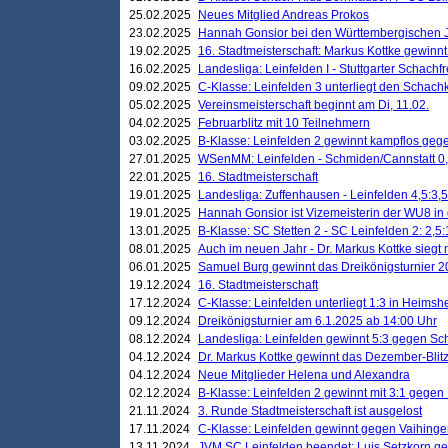
25.02.2025
Neues Mitglied Andreas Prokos
23.02.2025
Hannah Gonsior bei den Württembergischen 
19.02.2025
16. Stadtmeisterschaft: Markus Kottke gewinnt 
16.02.2025
Landesliga: Leinfelden I - Stuttgarter Schachfr
09.02.2025
C-Klasse: Leinfelden 3 unterliegt den Schach
05.02.2025
Vereinsmeisterschaft beginnt am Di, 11.02.
04.02.2025
Februarblitz mit 10 Teilnehmern
03.02.2025
B-Klasse: Leinfelden 2 gewinnt kampflos ge
27.01.2025
WSenMM: Leinfelden - Schmiden/Cannstatt 0,
22.01.2025
16. Stadtmeisterschaft
19.01.2025
Landesliga: Zuffenhausen - Leinfelden 4,5:3,5
19.01.2025
Hannah Gonsior ist Vizemeisterin der WU8 i
13.01.2025
B-Klasse: SC Stetten 2 - SC Leinfelden 2: 2,5:
08.01.2025
Auch im neuen Jahr - Dr. Markus Kottke siegt 
06.01.2025
Samuel Burg gewinnt das Dreikönigsturnier 
19.12.2024
16. Stadtmeisterschaft
17.12.2024
C-Klasse: Leinfelden unterliegt 1:3 in Heimsh
09.12.2024
Dreikönigsturnier am 6.1.2025 ab 14:00 Uhr
08.12.2024
Landesliga: Leinfelden gewinnt 5:3 gegen Sc
04.12.2024
Dr. Markus Kottke gewinnt das Dezember-Blitz
04.12.2024
Neue Mitglieder Helena und Alexandra
02.12.2024
B-Klasse: Leinfelden 2 gewinnt mit 3:1 gegen
21.11.2024
3. Runde Stadtmeisterschaft ist ausgelost
17.11.2024
C-Klasse: Leinfelden gewinnt gegen Vaihinge
13.11.2024
JVM SC Leinfelden beendet: Luis Setzkorn ge