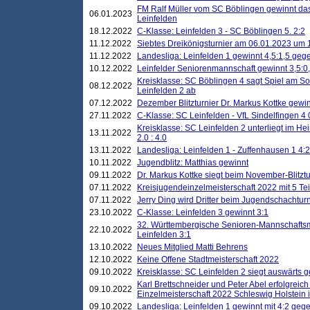
FM Ralf Müller vom SC Böblingen gewinnt das 
06.01.2023
Leinfelden
18.12.2022
C-Klasse: Leinfelden 3 - SC Böblingen 5. 2:2
11.12.2022
Siebtes Dreikönigsturnier am 06.01.2023 um 1
11.12.2022
Landesliga: Leinfelden 1 gewinnt 4,5:1,5 ge
10.12.2022
Leinfelder Seniorenmannschaft gewinnt 3,5:
Kreisklasse: SC Böblingen 4 sagt Spiel am S
08.12.2022
Leinfelden 2 ab
07.12.2022
Dezember Blitzturnier Dr. Markus Kottke gewin
27.11.2022
C-Klasse: SC Leinfelden - VfL Sindelfingen 4 
Kreisklasse: SC Leinfelden 2 unterliegt im H
13.11.2022
2.0 : 4.0
13.11.2022
Landesliga: Leinfelden 1 - Zuffenhausen 1 4:2
10.11.2022
Jugendblitz: Matthias gewinnt
09.11.2022
Dr. Markus Kottke siegt beim November-Blitztu
07.11.2022
Kreisjugendeinzelmeisterschaft 2022 mit 5 T
07.11.2022
Jerry Ding wird Dritter beim Jugendschachturn
23.10.2022
C-Klasse: Leinfelden 3 gewinnt 3:1
32. Württembergische Senioren-Mannschaftsm
22.10.2022
Leinfelden 3:1
13.10.2022
Neues Mitglied Matti Behrens
12.10.2022
Keine Offene Stadtmeisterschaft 2022
09.10.2022
Kreisklasse: SC Leinfelden 2 siegt auswärts g
Karl Brettschneider und Peter Abel erfolgreic
09.10.2022
Einzelmeisterschaft 2022 Schleswig Holstein 
09.10.2022
Landesliga: Leinfelden 1 gewinnt mit 4:2 geg