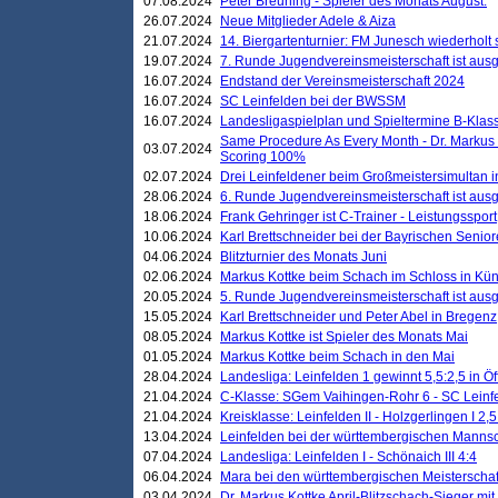
07.08.2024
Peter Breuning - Spieler des Monats August.
26.07.2024
Neue Mitglieder Adele & Aiza
21.07.2024
14. Biergartenturnier: FM Junesch wiederholt
19.07.2024
7. Runde Jugendvereinsmeisterschaft ist ausg
16.07.2024
Endstand der Vereinsmeisterschaft 2024
16.07.2024
SC Leinfelden bei der BWSSM
16.07.2024
Landesligaspielplan und Spieltermine B-Kla
Same Procedure As Every Month - Dr. Markus 
03.07.2024
Scoring 100%
02.07.2024
Drei Leinfeldener beim Großmeistersimultan 
28.06.2024
6. Runde Jugendvereinsmeisterschaft ist ausg
18.06.2024
Frank Gehringer ist C-Trainer - Leistungssport
10.06.2024
Karl Brettschneider bei der Bayrischen Senio
04.06.2024
Blitzturnier des Monats Juni
02.06.2024
Markus Kottke beim Schach im Schloss in Kü
20.05.2024
5. Runde Jugendvereinsmeisterschaft ist ausg
15.05.2024
Karl Brettschneider und Peter Abel in Bregenz
08.05.2024
Markus Kottke ist Spieler des Monats Mai
01.05.2024
Markus Kottke beim Schach in den Mai
28.04.2024
Landesliga: Leinfelden 1 gewinnt 5,5:2,5 in Ö
21.04.2024
C-Klasse: SGem Vaihingen-Rohr 6 - SC Leinfe
21.04.2024
Kreisklasse: Leinfelden II - Holzgerlingen I 2,5
13.04.2024
Leinfelden bei der württembergischen Mannsc
07.04.2024
Landesliga: Leinfelden I - Schönaich III 4:4
06.04.2024
Mara bei den württembergischen Meisterscha
03.04.2024
Dr. Markus Kottke April-Blitzschach-Sieger mit