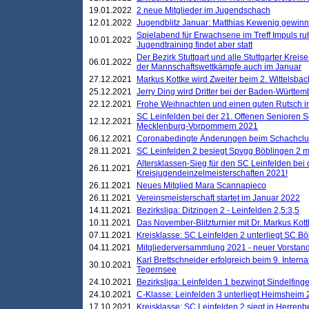
19.01.2022
2 neue Mitglieder im Jugendschach
12.01.2022
Jugendblitz Januar: Matthias Kewenig gewinn
Spielabend für Erwachsene im Treff Impuls ru
10.01.2022
Jugendtraining findet aber statt
Der Bezirk Stuttgart und alle Stuttgarter Krei
06.01.2022
der Mannschaftswettkämpfe auch im Januar
27.12.2021
Markus Kottke wird Zweiter beim 2. Wittelsb
25.12.2021
Jerry Ding wird Dritter bei der Baden-Württem
22.12.2021
Frohe Weihnachten und einen guten Rutsch i
SC Leinfelden bei der 21. Offenen Senioren S
12.12.2021
Mecklenburg-Vorpommern 2021
06.12.2021
Coronabedingte Änderungen beim Schachclub 
28.11.2021
SC Leinfelden 2 besiegt Spvgg Böblingen 2 mi
Altersklassen-Sieg für den SC Leinfelden bei
26.11.2021
Kreisjugendeinzelmeisterschaften 2021!
26.11.2021
Neues Mitglied Mara Scannapieco
26.11.2021
Vereinsmeisterschaft startet im Januar 2022
14.11.2021
Bezirksliga: Ditzingen 2 - Leinfelden 2,5:3,5
10.11.2021
Das November-Blitzturnier mit Dr. Markus Kott
07.11.2021
Kreisklasse: SC Leinfelden 2 unterliegt SC B
04.11.2021
Mitgliederversammlung 2021 - neuer Vorstan
Karl Brettschneider erfolgreich beim 9. Inte
30.10.2021
Tegernsee
24.10.2021
Bezirksliga: Leinfelden 1 bezwingt Sindelfinge
24.10.2021
C-Klasse: Leinfelden 3 unterliegt Heimsheim 2
17.10.2021
Kreisklasse: SC Leinfelden 2 siegt in Herrenbe