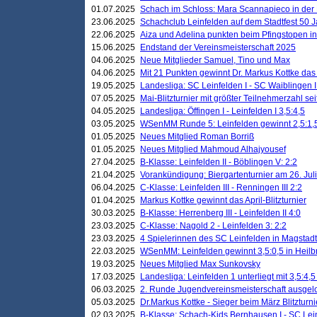
01.07.2025
Schach im Schloss: Mara Scannapieco in der
23.06.2025
Schachclub Leinfelden auf dem Stadtfest 50 
22.06.2025
Aiza und Adelina punkten beim Pfingstopen i
15.06.2025
Endstand der Vereinsmeisterschaft 2025
04.06.2025
Neue Mitglieder Samuel, Tino und Max
04.06.2025
Mit 21 Punkten gewinnt Dr. Markus Kottke das J
19.05.2025
Landesliga: SC Leinfelden I - SC Waiblingen I
07.05.2025
Mai-Blitzturnier mit größter Teilnehmerzahl se
04.05.2025
Landesliga: Öffingen I - Leinfelden I 3,5:4,5
03.05.2025
WSenMM Runde 5: Leinfelden gewinnt 2,5:1,
01.05.2025
Neues Mitglied Roman Borriß
01.05.2025
Neues Mitglied Mahmoud Alhajyousef
27.04.2025
B-Klasse: Leinfelden II - Böblingen V: 2:2
21.04.2025
Vorankündigung: Biergartenturnier am 26. Juli
06.04.2025
C-Klasse: Leinfelden III - Renningen III 2:2
01.04.2025
Markus Kottke gewinnt das April-Blitzturnier
30.03.2025
B-Klasse: Herrenberg III - Leinfelden II 4:0
23.03.2025
C-Klasse: Nagold 2 - Leinfelden 3: 2:2
23.03.2025
4 Spielerinnen des SC Leinfelden in Magstadt
22.03.2025
WSenMM: Leinfelden gewinnt 3,5:0,5 in Heilb
19.03.2025
Neues Mitglied Max Sunkovsky
17.03.2025
Landesliga: Leinfelden 1 unterliegt mit 3,5:4,5
06.03.2025
2. Runde Jugendvereinsmeisterschaft ausgel
05.03.2025
Dr.Markus Kottke - Sieger beim März Blitzturni
02.03.2025
B-Klasse: Schach-Kids Bernhausen I - SC Lein