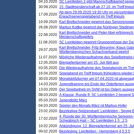
04.10.2020
SC Leinfelden 2 gibt Mannschaftskampf gege
30.09.2020
15. Stadtmeisterschaft ab 27.10. im Treff Impu
Ab dem 29.09.2020 19:30 Uhr im vierzehntäg
17.09.2020
Erwachsenenspielabend im Treff Impuls
10.09.2020
Karl Brettschneider gewinnt das Seniorenopen
26.08.2020
Markus Kottke gewinnt die Nürtinger Stadtmei
Karl Brettschneider und Peter Abel erfolgreic
22.08.2020
Meisterschaftsgipfels
11.08.2020
SC Leinfelden gewinnt Gruppenphase der De
Karl Brettschneider, Fritz Breuning, Klaus Gab
29.07.2020
Württembergischen Schachverband geehrt
11.07.2020
Mögliche Wiederaufnahme des Spielbetriebs
12.05.2020
Biergartenturnier am 25. Juli fällt aus
03.05.2020
Die Wiederaufnahme des Spielabends im Treff
16.04.2020
Spielabend im Treff Impuls frühestens wieder
30.03.2020
Monatsblitzturnier am 07.04.2020 ist abgesag
14.03.2020
Jugendtraining bis Ende der Osterferien ausg
13.03.2020
Der Spielbetrieb im SVW ist bis Ostern ausges
08.03.2020
A-Klasse, Runde 8: SC Leinfelden 2 besiegt 
05.03.2020
Jugendbiltz März
04.03.2020
Spieler des Monats März ist Markus Hofer
23.02.2020
Bezirksliga-Spitzenduell: Leinfelden - Spvgg 
4. Runde der 30. Württembergische Senioren
17.02.2020
Schwäbisch Hall – SC Leinfelden 1,5 : 2,5
10.02.2020
Ankündigung: 12. Biergartenturnier am 25. Juli
09.02.2020
Bezirksliga: Leinfelden - Herrenberg 4,5:3,5