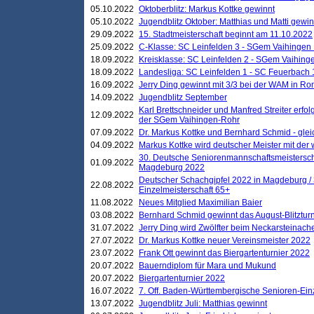
05.10.2022
Oktoberblitz: Markus Kottke gewinnt
05.10.2022
Jugendblitz Oktober: Matthias und Matti gewi
29.09.2022
15. Stadtmeisterschaft beginnt am 11.10.2022
25.09.2022
C-Klasse: SC Leinfelden 3 - SGem Vaihingen 
18.09.2022
Kreisklasse: SC Leinfelden 2 - SGem Vaihinge
18.09.2022
Landesliga: SC Leinfelden 1 - SC Feuerbach 
16.09.2022
Jerry Ding gewinnt mit 3/3 bei der WAM in 
14.09.2022
Jugendblitz September
Karl Brettschneider und Manfred Streiter erfo
12.09.2022
der SGem Vaihingen-Rohr
07.09.2022
Dr. Markus Kottke und Bernhard Schmid - glei
04.09.2022
Markus Kottke wird deutscher Meister mit de
30. Deutsche Seniorenmannschaftsmeistersch
01.09.2022
Magdeburg 2022
Deutscher Schachgipfel 2022 in Magdeburg /
22.08.2022
Einzelmeisterschaft 65+
11.08.2022
Neues Mitglied Maximilian Baier
03.08.2022
Bernhard Schmid gewinnt das August-Blitzturn
31.07.2022
Jerry Ding wird Zwölfter beim Neckarsteinac
27.07.2022
Dr. Markus Kottke neuer Vereinsmeister 2022
23.07.2022
Frank Ott gewinnt das Biergartenturnier 2022
20.07.2022
Bauerndiplom für Mara und Mukund
20.07.2022
Biergartenturnier 2022
16.07.2022
7. Off. Baden-Württembergische Senioren-Ein
13.07.2022
Jugendblitz Juli: Matthias gewinnt