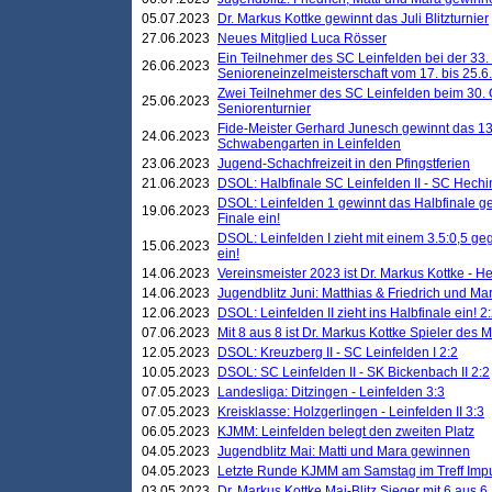
05.07.2023
Dr. Markus Kottke gewinnt das Juli Blitzturnier
27.06.2023
Neues Mitglied Luca Rösser
Ein Teilnehmer des SC Leinfelden bei der 33.
26.06.2023
Senioreneinzelmeisterschaft vom 17. bis 25.
Zwei Teilnehmer des SC Leinfelden beim 30.
25.06.2023
Seniorenturnier
Fide-Meister Gerhard Junesch gewinnt das 1
24.06.2023
Schwabengarten in Leinfelden
23.06.2023
Jugend-Schachfreizeit in den Pfingstferien
21.06.2023
DSOL: Halbfinale SC Leinfelden II - SC Hechi
DSOL: Leinfelden 1 gewinnt das Halbfinale geg
19.06.2023
Finale ein!
DSOL: Leinfelden I zieht mit einem 3.5:0,5 g
15.06.2023
ein!
14.06.2023
Vereinsmeister 2023 ist Dr. Markus Kottke - 
14.06.2023
Jugendblitz Juni: Matthias & Friedrich und M
12.06.2023
DSOL: Leinfelden II zieht ins Halbfinale ein! 2
07.06.2023
Mit 8 aus 8 ist Dr. Markus Kottke Spieler des 
12.05.2023
DSOL: Kreuzberg II - SC Leinfelden I 2:2
10.05.2023
DSOL: SC Leinfelden II - SK Bickenbach II 2:2
07.05.2023
Landesliga: Ditzingen - Leinfelden 3:3
07.05.2023
Kreisklasse: Holzgerlingen - Leinfelden II 3:3
06.05.2023
KJMM: Leinfelden belegt den zweiten Platz
04.05.2023
Jugendblitz Mai: Matti und Mara gewinnen
04.05.2023
Letzte Runde KJMM am Samstag im Treff Imp
03.05.2023
Dr. Markus Kottke Mai-Blitz Sieger mit 6 aus 6