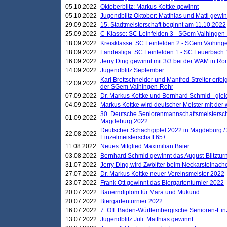
05.10.2022
Oktoberblitz: Markus Kottke gewinnt
05.10.2022
Jugendblitz Oktober: Matthias und Matti gewi
29.09.2022
15. Stadtmeisterschaft beginnt am 11.10.2022
25.09.2022
C-Klasse: SC Leinfelden 3 - SGem Vaihingen 
18.09.2022
Kreisklasse: SC Leinfelden 2 - SGem Vaihinge
18.09.2022
Landesliga: SC Leinfelden 1 - SC Feuerbach 
16.09.2022
Jerry Ding gewinnt mit 3/3 bei der WAM in 
14.09.2022
Jugendblitz September
Karl Brettschneider und Manfred Streiter erfo
12.09.2022
der SGem Vaihingen-Rohr
07.09.2022
Dr. Markus Kottke und Bernhard Schmid - glei
04.09.2022
Markus Kottke wird deutscher Meister mit de
30. Deutsche Seniorenmannschaftsmeistersch
01.09.2022
Magdeburg 2022
Deutscher Schachgipfel 2022 in Magdeburg /
22.08.2022
Einzelmeisterschaft 65+
11.08.2022
Neues Mitglied Maximilian Baier
03.08.2022
Bernhard Schmid gewinnt das August-Blitzturn
31.07.2022
Jerry Ding wird Zwölfter beim Neckarsteinac
27.07.2022
Dr. Markus Kottke neuer Vereinsmeister 2022
23.07.2022
Frank Ott gewinnt das Biergartenturnier 2022
20.07.2022
Bauerndiplom für Mara und Mukund
20.07.2022
Biergartenturnier 2022
16.07.2022
7. Off. Baden-Württembergische Senioren-Ein
13.07.2022
Jugendblitz Juli: Matthias gewinnt