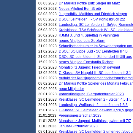
08.03.2023
Dr. Markus Kottke Blitz Sieger im März
08.03.2023
Neues Mitglied Ben Streib
08.03.2023
Jugendblitz: Matthias und Friedrich siegen
08.03.2023
DSOL: Leinfelden II - SV Königsbrück 2:2
05.03.2023
Landesliga: SC Leinfelden I - SpVgg Rommels
05.03.2023
Kreisklasse: TSV Schönach IV - SC Leinfelden 
26.02.2023
KJMM 3. und 4. Spieltag in Vaihingen
22.02.2023
neues Mitglied Luis Setzkorn
21.02.2023
Schnellschachturnier im Schwabengarten am
21.02.2023
DSOL: SG Lippe Süd - SC Leinfelden II 4:0
21.02.2023
DSOL SC Leinfelden I - Zehlendorf III fällt aus
15.02.2023
neues Mitglied Constantin Richert
15.02.2023
Monatsblitz Jugend: Friedrich gewinnt
13.02.2023
C-Klasse: SV Nagold II - SC Leinfelden III 3:1
12.02.2023
Auftakt der Kreisjugendmannschaftsmeistersc
08.02.2023
Dr. Markus Kottke Spieler des Monats Februar
02.02.2023
neue Mitglieder
30.01.2023
Vorankündigung: Biergartenturnier 2023
29.01.2023
Kreisklasse: SC Leinfelden 2 - Stetten 4,5:1,5
29.01.2023
Landesliga: Wolfbusch 2 - Leinfelden 1 3:3
15.01.2023
C-Klasse: SC Leinfelden gewinnt 3,5:0,5 geg
11.01.2023
Vereinsmeisterschaft 2023
11.01.2023
Monatsblitz Jugend: Matthias gewinnt mit 7/7
11.01.2023
Januar-Blitzturnier 2023
08.01.2023
Kreisklasse: SC Leinfelden 2 unterliegt Spvg