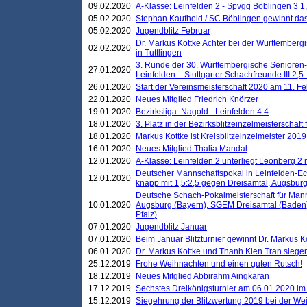
09.02.2020
A-Klasse: Leinfelden 2 - Spvgg Böblingen 3 1,
05.02.2020
Stephan Kaufhold / SC Böblingen gewinnt das 
05.02.2020
Jugendblitz Februar
Dr. Markus Kottke Achter bei der Württembergi
02.02.2020
in Tuttlingen
3. Runde der 30. Württembergische Senioren
27.01.2020
Leinfelden – Stuttgarter Schachfreunde III 2,5 
26.01.2020
Start der Vereinsmeisterschaft 2020 am 11. F
22.01.2020
Neues Mitglied Friedrich Knörzer
19.01.2020
Bezirksliga: Nagold - Leinfelden 4:4
18.01.2020
3. Platz in der Bezirksblitzeinzelmeisterschaft
18.01.2020
Markus Kottke ist Kreisblitzeinzelmeister 2019
16.01.2020
Neues Mitglied Thalia Mandal
12.01.2020
A-Klasse: Leinfelden 2 unterliegt Leonberg 2 
Deutscher Mannschaftspokal in Leinfelden-Ech
12.01.2020
knapp mit 1,5:2,5 gegen Dreisamtal, Augsbur
Deutsche Schach-Pokalmeisterschaft für Mann
10.01.2020
Augsburg (Bayern), SGEM Dreisamtal (Baden
Pfalz)
07.01.2020
Jugendblitz Januar
07.01.2020
Beim Januar Blitzturnier gewinnt Dr. Markus 
06.01.2020
Dr. Markus Kottke und Thanh Kien Tran siegen
25.12.2019
Frohe Weihnachten und einen guten Rutsch!
18.12.2019
Neues Mitglied Abbirahm Aingkaran
17.12.2019
Sechstes Dreikönigsturnier am 06.01.2020 im T
15.12.2019
Siegehrung der Blitzwertung 2019 bei der Wei