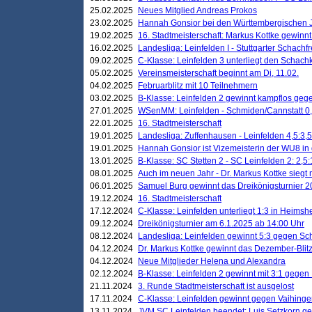
25.02.2025
Neues Mitglied Andreas Prokos
23.02.2025
Hannah Gonsior bei den Württembergischen 
19.02.2025
16. Stadtmeisterschaft: Markus Kottke gewinnt 
16.02.2025
Landesliga: Leinfelden I - Stuttgarter Schachfr
09.02.2025
C-Klasse: Leinfelden 3 unterliegt den Schach
05.02.2025
Vereinsmeisterschaft beginnt am Di, 11.02.
04.02.2025
Februarblitz mit 10 Teilnehmern
03.02.2025
B-Klasse: Leinfelden 2 gewinnt kampflos ge
27.01.2025
WSenMM: Leinfelden - Schmiden/Cannstatt 0,
22.01.2025
16. Stadtmeisterschaft
19.01.2025
Landesliga: Zuffenhausen - Leinfelden 4,5:3,5
19.01.2025
Hannah Gonsior ist Vizemeisterin der WU8 i
13.01.2025
B-Klasse: SC Stetten 2 - SC Leinfelden 2: 2,5:
08.01.2025
Auch im neuen Jahr - Dr. Markus Kottke siegt 
06.01.2025
Samuel Burg gewinnt das Dreikönigsturnier 
19.12.2024
16. Stadtmeisterschaft
17.12.2024
C-Klasse: Leinfelden unterliegt 1:3 in Heimsh
09.12.2024
Dreikönigsturnier am 6.1.2025 ab 14:00 Uhr
08.12.2024
Landesliga: Leinfelden gewinnt 5:3 gegen Sc
04.12.2024
Dr. Markus Kottke gewinnt das Dezember-Blitz
04.12.2024
Neue Mitglieder Helena und Alexandra
02.12.2024
B-Klasse: Leinfelden 2 gewinnt mit 3:1 gegen
21.11.2024
3. Runde Stadtmeisterschaft ist ausgelost
17.11.2024
C-Klasse: Leinfelden gewinnt gegen Vaihinge
13.11.2024
JVM SC Leinfelden beendet: Luis Setzkorn ge