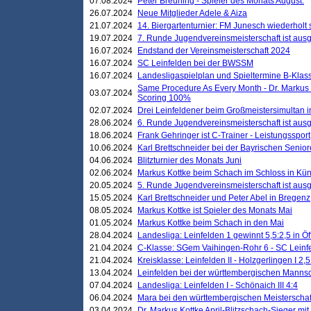
07.08.2024
Peter Breuning - Spieler des Monats August.
26.07.2024
Neue Mitglieder Adele & Aiza
21.07.2024
14. Biergartenturnier: FM Junesch wiederholt
19.07.2024
7. Runde Jugendvereinsmeisterschaft ist ausg
16.07.2024
Endstand der Vereinsmeisterschaft 2024
16.07.2024
SC Leinfelden bei der BWSSM
16.07.2024
Landesligaspielplan und Spieltermine B-Kla
Same Procedure As Every Month - Dr. Markus 
03.07.2024
Scoring 100%
02.07.2024
Drei Leinfeldener beim Großmeistersimultan 
28.06.2024
6. Runde Jugendvereinsmeisterschaft ist ausg
18.06.2024
Frank Gehringer ist C-Trainer - Leistungssport
10.06.2024
Karl Brettschneider bei der Bayrischen Senio
04.06.2024
Blitzturnier des Monats Juni
02.06.2024
Markus Kottke beim Schach im Schloss in Kü
20.05.2024
5. Runde Jugendvereinsmeisterschaft ist ausg
15.05.2024
Karl Brettschneider und Peter Abel in Bregenz
08.05.2024
Markus Kottke ist Spieler des Monats Mai
01.05.2024
Markus Kottke beim Schach in den Mai
28.04.2024
Landesliga: Leinfelden 1 gewinnt 5,5:2,5 in Ö
21.04.2024
C-Klasse: SGem Vaihingen-Rohr 6 - SC Leinfe
21.04.2024
Kreisklasse: Leinfelden II - Holzgerlingen I 2,5
13.04.2024
Leinfelden bei der württembergischen Mannsc
07.04.2024
Landesliga: Leinfelden I - Schönaich III 4:4
06.04.2024
Mara bei den württembergischen Meisterscha
03.04.2024
Dr. Markus Kottke April-Blitzschach-Sieger mit