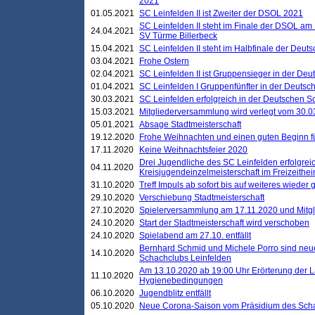
2021
01.05.2021
SC Leinfelden II ist Zweiter der DSOL 2021
SC Leinfelden II steht im Finale der DSOL am 
24.04.2021
SV Türme Billerbeck
15.04.2021
SC Leinfelden II steht im Halbfinale der Deu
03.04.2021
Frohe Ostern
02.04.2021
SC Leinfelden II ist Gruppensieger in der De
01.04.2021
SC Leinfelden I Gruppenfünfter in der Deuts
30.03.2021
SC Leinfelden erfolgreich in der Deutschen 
15.03.2021
Mitgliederversammlung wird verlegt vom 30.0
05.01.2021
Absage Stadtmeisterschaft
19.12.2020
Frohe Weihnachten und einen guten Beginn f
17.11.2020
Keine Weihnachtsfeier 2020
Drei Jugendliche des SC Leinfelden erfolgreic
04.11.2020
Kreisjugendeinzelmeisterschaft im Freizeithe
31.10.2020
Treff Impuls ab sofort bis auf weiteres wieder
29.10.2020
Verschiebung Stadtmeisterschaft
27.10.2020
Spielerversammlung am 17.11.2020 und Mitg
24.10.2020
Start der Stadtmeisterschaft wird verschoben
24.10.2020
Spielabend am 27.10. entfällt
Bernhard Schmid und Michele Porro sind neu
14.10.2020
Schachclubs Leinfelden
Am 13.10.2020 ab 19:00 Uhr Erörterung der L
11.10.2020
Hygienebedingungen
06.10.2020
Jugendblitz entfällt
05.10.2020
Neue Corona-Saison vom Präsidium des Sch