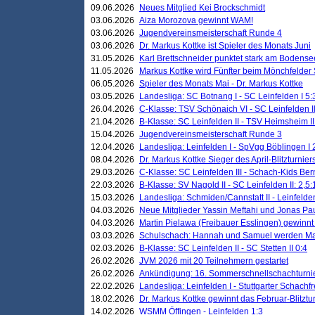
09.06.2026
Neues Mitglied Kei Brockschmidt
03.06.2026
Aiza Morozova gewinnt WAM!
03.06.2026
Jugendvereinsmeisterschaft Runde 4
03.06.2026
Dr. Markus Kottke ist Spieler des Monats Juni
31.05.2026
Karl Brettschneider punktet stark am Bodense
11.05.2026
Markus Kottke wird Fünfter beim Mönchfelder
06.05.2026
Spieler des Monats Mai - Dr. Markus Kottke
03.05.2026
Landesliga: SC Botnang I - SC Leinfelden I 5:
26.04.2026
C-Klasse: TSV Schönaich VI - SC Leinfelden II
21.04.2026
B-Klasse: SC Leinfelden II - TSV Heimsheim II
15.04.2026
Jugendvereinsmeisterschaft Runde 3
12.04.2026
Landesliga: Leinfelden I - SpVgg Böblingen I 
08.04.2026
Dr. Markus Kottke Sieger des April-Blitzturnier
29.03.2026
C-Klasse: SC Leinfelden III - Schach-Kids Ber
22.03.2026
B-Klasse: SV Nagold II - SC Leinfelden II: 2,5:
15.03.2026
Landesliga: Schmiden/Cannstatt II - Leinfelden
04.03.2026
Neue Mitglieder Yassin Meftahi und Jonas Pa
04.03.2026
Martin Pielawa (Freibauer Esslingen) gewinnt 
03.03.2026
Schulschach: Hannah und Samuel werden Ma
02.03.2026
B-Klasse: SC Leinfelden II - SC Stetten II 0:4
26.02.2026
JVM 2026 mit 20 Teilnehmern gestartet
26.02.2026
Ankündigung: 16. Sommerschnellschachturnie
22.02.2026
Landesliga: Leinfelden I - Stuttgarter Schachfr
18.02.2026
Dr. Markus Kottke gewinnt das Februar-Blitztu
14.02.2026
WSMM Öffingen - Leinfelden 1:3