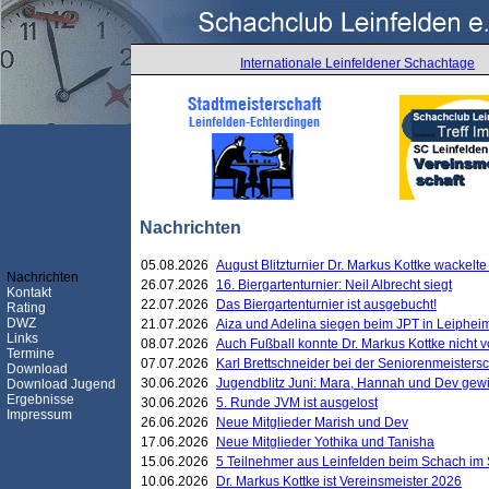
Internationale Leinfeldener Schachtage
Nachrichten
05.08.2026
August Blitzturnier Dr. Markus Kottke wackel
Nachrichten
26.07.2026
16. Biergartenturnier: Neil Albrecht siegt
Kontakt
22.07.2026
Das Biergartenturnier ist ausgebucht!
Rating
DWZ
21.07.2026
Aiza und Adelina siegen beim JPT in Leiphei
Links
08.07.2026
Auch Fußball konnte Dr. Markus Kottke nicht
Termine
07.07.2026
Karl Brettschneider bei der Seniorenmeister
Download
30.06.2026
Jugendblitz Juni: Mara, Hannah und Dev gew
Download Jugend
Ergebnisse
30.06.2026
5. Runde JVM ist ausgelost
Impressum
26.06.2026
Neue Mitglieder Marish und Dev
17.06.2026
Neue Mitglieder Yothika und Tanisha
15.06.2026
5 Teilnehmer aus Leinfelden beim Schach im 
10.06.2026
Dr. Markus Kottke ist Vereinsmeister 2026