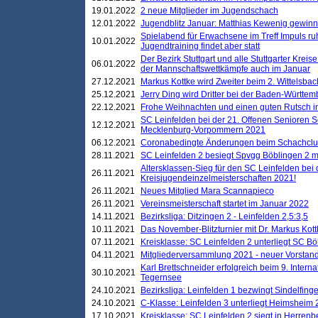
19.01.2022
2 neue Mitglieder im Jugendschach
12.01.2022
Jugendblitz Januar: Matthias Kewenig gewinn
Spielabend für Erwachsene im Treff Impuls ru
10.01.2022
Jugendtraining findet aber statt
Der Bezirk Stuttgart und alle Stuttgarter Krei
06.01.2022
der Mannschaftswettkämpfe auch im Januar
27.12.2021
Markus Kottke wird Zweiter beim 2. Wittelsb
25.12.2021
Jerry Ding wird Dritter bei der Baden-Württem
22.12.2021
Frohe Weihnachten und einen guten Rutsch i
SC Leinfelden bei der 21. Offenen Senioren S
12.12.2021
Mecklenburg-Vorpommern 2021
06.12.2021
Coronabedingte Änderungen beim Schachclub 
28.11.2021
SC Leinfelden 2 besiegt Spvgg Böblingen 2 mi
Altersklassen-Sieg für den SC Leinfelden bei
26.11.2021
Kreisjugendeinzelmeisterschaften 2021!
26.11.2021
Neues Mitglied Mara Scannapieco
26.11.2021
Vereinsmeisterschaft startet im Januar 2022
14.11.2021
Bezirksliga: Ditzingen 2 - Leinfelden 2,5:3,5
10.11.2021
Das November-Blitzturnier mit Dr. Markus Kott
07.11.2021
Kreisklasse: SC Leinfelden 2 unterliegt SC B
04.11.2021
Mitgliederversammlung 2021 - neuer Vorstan
Karl Brettschneider erfolgreich beim 9. Inte
30.10.2021
Tegernsee
24.10.2021
Bezirksliga: Leinfelden 1 bezwingt Sindelfinge
24.10.2021
C-Klasse: Leinfelden 3 unterliegt Heimsheim 2
17.10.2021
Kreisklasse: SC Leinfelden 2 siegt in Herrenbe