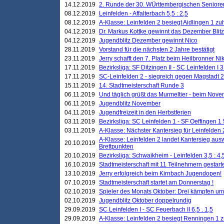
14.12.2019
2. Runde der 30. WÜrttembergischen Seniore
08.12.2019
Leinfelden - Affalterbach 5,5 : 2,5
08.12.2019
A-Klasse: Leinfelden 2 besiegt Aidlingen 1 zu
04.12.2019
Dr. Markus Kottke gewinnt das Dezember Blitzt
04.12.2019
Jugendblitz Dezember gewinnt Nico
28.11.2019
Vorstand für die nächsten 2 Jahre bestätigt
23.11.2019
Jerry schafft den 7. Platz beim Heilbronner 
17.11.2019
Bezirksliga: SF Ditzingen II - SC Leinfelden I 3
17.11.2019
SC-Leinfelden 2 - siegreich gegen Magstadt 2
15.11.2019
14. Stadtmeisterschaft Runde 3
06.11.2019
Und täglich grüßt das Murmeltier - beim Novemb
06.11.2019
Jugendblitz November
04.11.2019
Jugendfreizeit in den Herbstferien
03.11.2019
Bezirksliga: SC Leinfelden 1 - SF Oeffingen 1 
03.11.2019
A-Klasse: Nächster Kantersieg für Leinfelden 2
A-Klasse: Leinfelden 2 landet Kantersieg aus
20.10.2019
Brettpunkten
20.10.2019
Bezirksliga: Schwaikheim - Leinfelden 3,5 : 4,
16.10.2019
Stadtmeisterschaft mit 11 Teilnehmern gestart
13.10.2019
Jerry erfolgreich beim Kirnbach Jugendopen!
07.10.2019
Stadtmeisterschaft startet am Donnerstag !
02.10.2019
Spieler des Monats Oktober: Drei kämpfen um
02.10.2019
Jugendblitz Oktober doppelrundig
29.09.2019
SC Leinfelden I - SC Feuerbach II 6,5 . 1,5
29.09.2019
A-Klasse: Leinfelden 2 besiegt Renningen 1 z