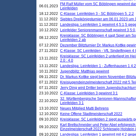
FM Ralf Müller vom SC Böblingen gewinnt das 
06.01.2023
Leinfelden
18.12.2022
C-Klasse: Leinfelden 3 - SC Böblingen 5. 2:2
11.12.2022
Siebtes Dreikönigsturnier am 06.01.2023 um 1
11.12.2022
Landesliga: Leinfelden 1 gewinnt 4,5:1,5 ge
10.12.2022
Leinfelder Seniorenmannschaft gewinnt 3,5:
Kreisklasse: SC Böblingen 4 sagt Spiel am S
08.12.2022
Leinfelden 2 ab
07.12.2022
Dezember Blitzturnier Dr. Markus Kottke gewin
27.11.2022
C-Klasse: SC Leinfelden - VfL Sindelfingen 4 
Kreisklasse: SC Leinfelden 2 unterliegt im H
13.11.2022
2.0 : 4.0
13.11.2022
Landesliga: Leinfelden 1 - Zuffenhausen 1 4:2
10.11.2022
Jugendblitz: Matthias gewinnt
09.11.2022
Dr. Markus Kottke siegt beim November-Blitztu
07.11.2022
Kreisjugendeinzelmeisterschaft 2022 mit 5 T
07.11.2022
Jerry Ding wird Dritter beim Jugendschachturn
23.10.2022
C-Klasse: Leinfelden 3 gewinnt 3:1
32. Württembergische Senioren-Mannschaftsm
22.10.2022
Leinfelden 3:1
13.10.2022
Neues Mitglied Matti Behrens
12.10.2022
Keine Offene Stadtmeisterschaft 2022
09.10.2022
Kreisklasse: SC Leinfelden 2 siegt auswärts g
Karl Brettschneider und Peter Abel erfolgreic
09.10.2022
Einzelmeisterschaft 2022 Schleswig Holstein 
09.10.2022
Landesliga: Leinfelden 1 gewinnt mit 4:2 geg