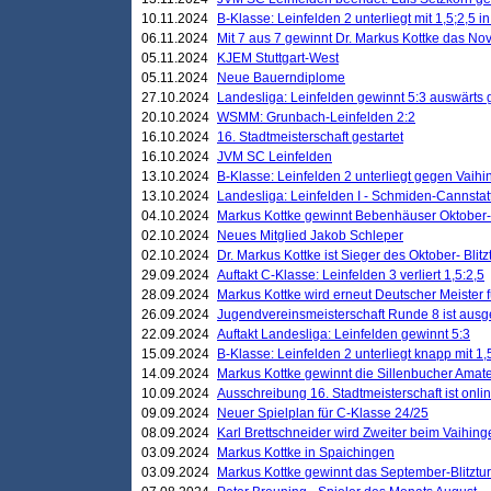
10.11.2024
B-Klasse: Leinfelden 2 unterliegt mit 1,5;2,5 
06.11.2024
Mit 7 aus 7 gewinnt Dr. Markus Kottke das Nov
05.11.2024
KJEM Stuttgart-West
05.11.2024
Neue Bauerndiplome
27.10.2024
Landesliga: Leinfelden gewinnt 5:3 auswärts
20.10.2024
WSMM: Grunbach-Leinfelden 2:2
16.10.2024
16. Stadtmeisterschaft gestartet
16.10.2024
JVM SC Leinfelden
13.10.2024
B-Klasse: Leinfelden 2 unterliegt gegen Vaihi
13.10.2024
Landesliga: Leinfelden I - Schmiden-Cannstatt 
04.10.2024
Markus Kottke gewinnt Bebenhäuser Oktober-B
02.10.2024
Neues Mitglied Jakob Schleper
02.10.2024
Dr. Markus Kottke ist Sieger des Oktober- Blitz
29.09.2024
Auftakt C-Klasse: Leinfelden 3 verliert 1,5:2,5
28.09.2024
Markus Kottke wird erneut Deutscher Meister 
26.09.2024
Jugendvereinsmeisterschaft Runde 8 ist ausg
22.09.2024
Auftakt Landesliga: Leinfelden gewinnt 5:3
15.09.2024
B-Klasse: Leinfelden 2 unterliegt knapp mit 1,
14.09.2024
Markus Kottke gewinnt die Sillenbucher Amate
10.09.2024
Ausschreibung 16. Stadtmeisterschaft ist onli
09.09.2024
Neuer Spielplan für C-Klasse 24/25
08.09.2024
Karl Brettschneider wird Zweiter beim Vaihing
03.09.2024
Markus Kottke in Spaichingen
03.09.2024
Markus Kottke gewinnt das September-Blitztur