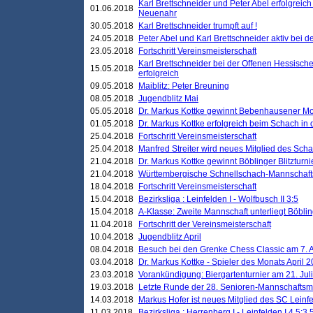
Karl Brettschneider und Peter Abel erfolgreic
01.06.2018
Neuenahr
30.05.2018
Karl Brettschneider trumpft auf !
24.05.2018
Peter Abel und Karl Brettschneider aktiv bei
23.05.2018
Fortschritt Vereinsmeisterschaft
Karl Brettschneider bei der Offenen Hessisch
15.05.2018
erfolgreich
09.05.2018
Maiblitz: Peter Breuning
08.05.2018
Jugendblitz Mai
05.05.2018
Dr. Markus Kottke gewinnt Bebenhausener Mo
01.05.2018
Dr. Markus Kottke erfolgreich beim Schach in
25.04.2018
Fortschritt Vereinsmeisterschaft
25.04.2018
Manfred Streiter wird neues Mitglied des Sch
21.04.2018
Dr. Markus Kottke gewinnt Böblinger Blitzturni
21.04.2018
Württembergische Schnellschach-Mannschafts
18.04.2018
Fortschritt Vereinsmeisterschaft
15.04.2018
Bezirksliga : Leinfelden I - Wolfbusch II 3:5
15.04.2018
A-Klasse: Zweite Mannschaft unterliegt Böblin
11.04.2018
Fortschritt der Vereinsmeisterschaft
10.04.2018
Jugendblitz April
08.04.2018
Besuch bei den Grenke Chess Classic am 7. A
03.04.2018
Dr. Markus Kottke - Spieler des Monats April 
23.03.2018
Vorankündigung: Biergartenturnier am 21. Jul
19.03.2018
Letzte Runde der 28. Senioren-Mannschaftsme
14.03.2018
Markus Hofer ist neues Mitglied des SC Leinf
11.03.2018
Bezirksliga : Herrenberg I - Leinfelden I 4,5:3,