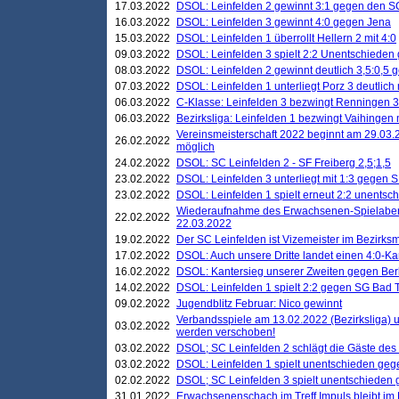
17.03.2022
DSOL: Leinfelden 2 gewinnt 3:1 gegen den 
16.03.2022
DSOL: Leinfelden 3 gewinnt 4:0 gegen Jena
15.03.2022
DSOL: Leinfelden 1 überrollt Hellern 2 mit 4:0
09.03.2022
DSOL: Leinfelden 3 spielt 2:2 Unentschieden
08.03.2022
DSOL: Leinfelden 2 gewinnt deutlich 3,5:0,5
07.03.2022
DSOL: Leinfelden 1 unterliegt Porz 3 deutlich 
06.03.2022
C-Klasse: Leinfelden 3 bezwingt Renningen 3 
06.03.2022
Bezirksliga: Leinfelden 1 bezwingt Vaihingen m
Vereinsmeisterschaft 2022 beginnt am 29.03.2
26.02.2022
möglich
24.02.2022
DSOL: SC Leinfelden 2 - SF Freiberg 2,5;1,5
23.02.2022
DSOL: Leinfelden 3 unterliegt mit 1:3 gegen S
23.02.2022
DSOL: Leinfelden 1 spielt erneut 2:2 unentsc
Wiederaufnahme des Erwachsenen-Spielabend
22.02.2022
22.03.2022
19.02.2022
Der SC Leinfelden ist Vizemeister im Bezirksm
17.02.2022
DSOL: Auch unsere Dritte landet einen 4:0-Ka
16.02.2022
DSOL: Kantersieg unserer Zweiten gegen Ber
14.02.2022
DSOL: Leinfelden 1 spielt 2:2 gegen SG Bad 
09.02.2022
Jugendblitz Februar: Nico gewinnt
Verbandsspiele am 13.02.2022 (Bezirksliga) 
03.02.2022
werden verschoben!
03.02.2022
DSOL; SC Leinfelden 2 schlägt die Gäste des
03.02.2022
DSOL: Leinfelden 1 spielt unentschieden gege
02.02.2022
DSOL; SC Leinfelden 3 spielt unentschieden
31.01.2022
Erwachsenenschach im Treff Impuls bleibt im