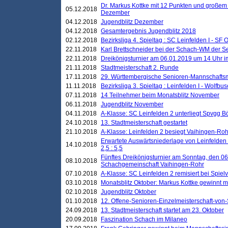
Dr. Markus Kottke mit 12 Punkten und großem
05.12.2018
Dezember
04.12.2018
Jugendblitz Dezember
04.12.2018
Gesamtergebnis Jugendblitz 2018
02.12.2018
Bezirksliga 4. Spieltag : SC Leinfelden I - SF O
22.11.2018
Karl Brettschneider bei der Schach-WM der S
22.11.2018
Dreikönigsturnier am 06.01.2019 um 14 Uhr im 
21.11.2018
Stadtmeisterschaft 2. Runde
17.11.2018
29. Württembergische Senioren-Mannschaftsm
11.11.2018
Bezirksliga 3. Spieltag : Leinfelden I - Wolfbusch
07.11.2018
14 Teilnehmer beim Monatsblitz November
06.11.2018
Jugendblitz November
04.11.2018
A-Klasse: SC Leinfelden 2 unterliegt Spvgg Bö
24.10.2018
13. Stadtmeisterschaft gestartet
21.10.2018
A-Klasse: Leinfelden 2 besiegt Vaihingen-Rohr 
Erwartete Auswärtsniederlage von Leinfelden 
14.10.2018
2,5 : 5,5
Fünftes Dreikönigsturnier am Sonntag, den 0
08.10.2018
Schachgemeinschaft Vaihingen-Rohr
07.10.2018
A-Klasse: SC Leinfelden 2 remisiert bei Spie
03.10.2018
Monatsblitz Oktober: Markus Kottke gewinnt mi
02.10.2018
Jugendblitz Oktober
01.10.2018
12. Offene-Senioren-Einzelmeisterschaft-von
24.09.2018
13. Stadtmeisterschaft startet am 23. Oktober
20.09.2018
Faszination Schach im Milaneo