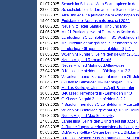
01.07.2025
Schach im Schloss: Mara Scannapieco in der
23.06.2025
Schachclub Leinfelden auf dem Stadtfest 50 
22.06.2025
Aiza und Adelina punkten beim Pfingstopen i
15.06.2025
Endstand der Vereinsmeisterschaft 2025
04.06.2025
Neue Mitglieder Samuel, Tino und Max
04.06.2025
Mit 21 Punkten gewinnt Dr. Markus Kottke das J
19.05.2025
Landesliga: SC Leinfelden I - SC Waiblingen I
07.05.2025
Mai-Blitzturnier mit größter Teilnehmerzahl se
04.05.2025
Landesliga: Öffingen I - Leinfelden I 3,5:4,5
03.05.2025
WSenMM Runde 5: Leinfelden gewinnt 2,5:1,
01.05.2025
Neues Mitglied Roman Borriß
01.05.2025
Neues Mitglied Mahmoud Alhajyousef
27.04.2025
B-Klasse: Leinfelden II - Böblingen V: 2:2
21.04.2025
Vorankündigung: Biergartenturnier am 26. Juli
06.04.2025
C-Klasse: Leinfelden III - Renningen III 2:2
01.04.2025
Markus Kottke gewinnt das April-Blitzturnier
30.03.2025
B-Klasse: Herrenberg III - Leinfelden II 4:0
23.03.2025
C-Klasse: Nagold 2 - Leinfelden 3: 2:2
23.03.2025
4 Spielerinnen des SC Leinfelden in Magstadt
22.03.2025
WSenMM: Leinfelden gewinnt 3,5:0,5 in Heilb
19.03.2025
Neues Mitglied Max Sunkovsky
17.03.2025
Landesliga: Leinfelden 1 unterliegt mit 3,5:4,5
06.03.2025
2. Runde Jugendvereinsmeisterschaft ausgel
05.03.2025
Dr.Markus Kottke - Sieger beim März Blitzturni
02.03.2025
B-Klasse: Schach-Kids Bernhausen I - SC Lein