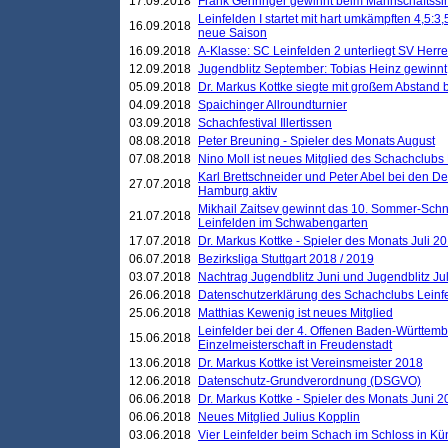
17.09.2018
Frank Gehringer gewinnt beim Mannschaftssi
Leinfelden I startet mit hart umkämpften 4,5:
16.09.2018
neue Saison
16.09.2018
A-Klasse: SC Leinfelden 2 unterliegt SV Herre
12.09.2018
Jugendblitz September: Tobias Heinz gewinnt
05.09.2018
Dr. Markus Kottke siegte mit großem Abstand 
04.09.2018
Spaichinger Allroundturnier
03.09.2018
Schachfestival Illertissen
08.08.2018
Peter Breuning - Spieler des Monats August
07.08.2018
Nino Moll ist neues Mitglied des Schachclubs
Karl Brettschneider und Peter Abel bei den D
27.07.2018
Hamburg aktiv
Mikhail Zaitsev gewinnt das 10. Sommer-Schn
21.07.2018
Leinfelden im Schwabengarten
17.07.2018
Dr. Markus Kottke - Spieler des Monats Juli 2
06.07.2018
Bezirksliga Stuttgart 2018 / 2019
03.07.2018
Nachtrag Jugendblitz Juni und Jugendblitz Jul
26.06.2018
Datenschutzerklärung des Schachclubs Lein
25.06.2018
Matthias Kewenig ist neues Mitglied
Leinfelder bei der 4. Offenen Baden-Württem
15.06.2018
Einzelmeisterschaft in Freudenstadt
13.06.2018
Dr. Markus Kottke ist Vereinsmeister 2018
12.06.2018
Datenschutz-Grundverordnung (DSGVO)
06.06.2018
Dr. Markus Kottke - Spieler des Monats Juni 
06.06.2018
Neues Mitglied Julius Kopplin
03.06.2018
Vier Leinfelder beim Schach im Schloss in K