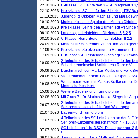
22.10.2023
C-Klasse: SC Leinfelden 3 - SC Magstadt 3 3,
22.10.2023
Kreisklasse: SC Leinfelden 2 besiegt TSV Schö
11.10.2023
Jugendblitz Oktober: Matthias und Mara gewi
10.10.2023
Markus Kottke ist Spieler des Monats Oktober
08.10.2023
Kreisklasse: Leinfelden 2 unterliegt Vfl Sindel
08.10.2023
Landesliga: Leinfelden - Ditzingen 5,5:2,5
08.10.2023
C-Klasse: Herrenberg III - Leinfelden III 2:2
24.09.2023
Monatsblitz September: Anton und Mara gew
17.09.2023
Kreisklasse: Spielvereinigung Renningen 1 unt
17.09.2023
C-KLasse: SC Leinfelden 3 besiegt SV Leonbe
2 Teilnehmer des Schachclubs Leinfelden bei
10.09.2023
Schachgemeinschaft Vaihingen / Rohr e.V.
05.09.2023
Durchmarsch von Markus Kottke und Felix Bow
20.08.2023
Vier Leinfeldener beim LeoChess Open 2023
Württemberg wird mit Markus Kottke erneut D
19.08.2023
Mannschaftsmeister
15.08.2023
Weitere Bauern- und Turmdiplome
02.08.2023
Mit 7 aus 7 - Dr. Markus Kottke Sieger im Augus
2 Teilnehmer des Schachclubs Leinfelden an 
26.07.2023
Seniorenmeisterschaft in Bad Wildungen
21.07.2023
Bauern- und Turmdiplom
4 Teilnehmer des SC Leinfelden an der 8. O
17.07.2023
Senioren-Einzelmeisterschaft vom 7. - 15. Jul
SC Leinfelden 1 ist DSOL-Pokalgewinner! 2,5:1
07.07.2023
!
06.07.2023
Jugendblitz: Friedrich, Matti und Mara gewinn