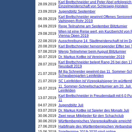
Karl Brettschneider und Peter Abel erfolgreich
28.09.2019
Einzelmeisterschaft von Schleswig-Holstein
23.09.2019
Jugendblitz September
Karl Brettschneider gewinnt Offenes Seniore
06.09.2019
Vaihingen-Rohr 2019
04.09.2019
Rege Teilnahme am September Blitzturnier
Wien ist eine Reise wert, ein Kurzbericht von
29.08.2019
Vienna Open 2019
22.08.2019
Ausschreibung 14. Stadtmeisterschaft ist im
20.08.2019
Karl Brettschneider hervorragender Elfter bei
07.08.2019
Wenig Teilnehmer beim August Blitzturnier
30.07.2019
Dr. Markus Kottke ist Vereinsmeister 2019
Karl Brettschneider belegt Rang 26 bei den 1
28.07.2019
Neustadt 2019
IM Ilja Schneider gewinnt das 11. Sommer-Sch
21.07.2019
Schwabengarten Leinfelden
21.07.2019
SC Leinfelden ist Vizepokalsieger im württem
11. Sommer-Schnellschachturnier am 20. Jul
16.07.2019
Leinfelden
Karl Brettschneider in Freudenstadt mit 6,0 
13.07.2019
11
04.07.2019
Jugendblitz Juli
03.07.2019
Dr. Markus Kottke ist Spieler des Monats Juli
30.06.2019
Zwei neue Mitglieder für den Schachclub
30.06.2019
Württembergisches Viererpokalfinale erreicht!
27.06.2019
Halbfinale des Württembergischen Verbands
15.06.2019
Spieltermine 2019-2020 sind online