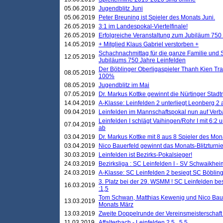
05.06.2019
Jugendblitz Juni
05.06.2019
Peter Breuning ist Spieler des Monats Juni.
26.05.2019
3:1 im Landespokal-Viertelfinale!
26.05.2019
Erfolgreiche Veranstaltung zum Jubiläum 750
14.05.2019
+ Mitglied Klaus Gabriel verstorben +
Schachnachmittag für die ganze Familie und 
12.05.2019
Jubiläums 750 Jahre Leinfelden
Der Böblinger Oberligaspieler Thanh Kien Tran
08.05.2019
100%
08.05.2019
Jugendblitz im Mai
07.05.2019
Dr. Markus Kottke gewinnt die Nürtinger Stadt
14.04.2019
A-Klasse: Leinfelden 2 unterliegt Leonberg 2 a
09.04.2019
Leinfelden im Mannschaftspokal nun auf Ver
Leinfelden I schlägt Vaihingen/Rohr I mit 6:2 
07.04.2019
ab
03.04.2019
Dr. Markus Kottke mit 8 aus 8 Spieler des Mona
03.04.2019
Nico Bauerfeld gewinnt das Monats-Blitzturnier
30.03.2019
Leinfelden ist Bezirks-Pokalsieger!
24.03.2019
Bezirksliga : SC Leinfelden I - SV Schwaikheim
24.03.2019
A-Klasse: SC Leinfelden 2 besiegt SC Böbling
3. Platz bei der 29. WSMM ! SC Leinfelden b
16.03.2019
:1,5
Tom Schwan, Matthias Kewenig und Nico Baue
13.03.2019
Monats März
13.03.2019
Zweite Doppelrunde der Vereinsmeisterschaft i
11.03.2019
Affalterbach - Leinfelden 2,5 . 5,5