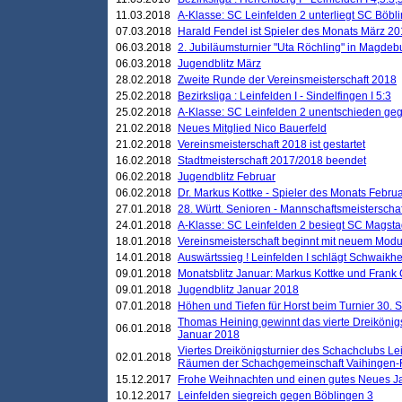
11.03.2018
A-Klasse: SC Leinfelden 2 unterliegt SC Böbli
07.03.2018
Harald Fendel ist Spieler des Monats März 2
06.03.2018
2. Jubiläumsturnier "Uta Röchling" in Magdebu
06.03.2018
Jugendblitz März
28.02.2018
Zweite Runde der Vereinsmeisterschaft 2018
25.02.2018
Bezirksliga : Leinfelden I - Sindelfingen I 5:3
25.02.2018
A-Klasse: SC Leinfelden 2 unentschieden geg
21.02.2018
Neues Mitglied Nico Bauerfeld
21.02.2018
Vereinsmeisterschaft 2018 ist gestartet
16.02.2018
Stadtmeisterschaft 2017/2018 beendet
06.02.2018
Jugendblitz Februar
06.02.2018
Dr. Markus Kottke - Spieler des Monats Febru
27.01.2018
28. Württ. Senioren - Mannschaftsmeisterscha
24.01.2018
A-Klasse: SC Leinfelden 2 besiegt SC Magstadt
18.01.2018
Vereinsmeisterschaft beginnt mit neuem Mod
14.01.2018
Auswärtssieg ! Leinfelden I schlägt Schwaikhei
09.01.2018
Monatsblitz Januar: Markus Kottke und Frank
09.01.2018
Jugendblitz Januar 2018
07.01.2018
Höhen und Tiefen für Horst beim Turnier 30. 
Thomas Heining gewinnt das vierte Dreikönigs
06.01.2018
Januar 2018
Viertes Dreikönigsturnier des Schachclubs Le
02.01.2018
Räumen der Schachgemeinschaft Vaihingen-
15.12.2017
Frohe Weihnachten und einen gutes Neues J
10.12.2017
Leinfelden siegreich gegen Böblingen 3