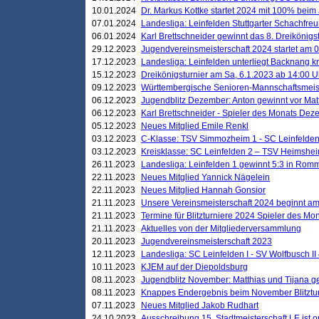
10.01.2024
Dr. Markus Kottke startet 2024 mit 100% beim 
07.01.2024
Landesliga: Leinfelden Stuttgarter Schachfreun
06.01.2024
Karl Brettschneider gewinnt das 8. Dreikönigs
29.12.2023
Jugendvereinsmeisterschaft 2024 startet am 0
17.12.2023
Landesliga: Leinfelden unterliegt Backnang kn
15.12.2023
Dreikönigsturnier am Sa, 6.1.2023 ab 14:00 U
09.12.2023
Württembergische Senioren-Mannschaftsmeiste
06.12.2023
Jugendblitz Dezember: Anton gewinnt vor Matt
06.12.2023
Karl Brettschneider - Spieler des Monats De
05.12.2023
Neues Mitglied Emile Renkl
03.12.2023
C-Klasse: TSV Simmozheim 1 - SC Leinfelden
03.12.2023
Kreisklasse: SC Leinfelden 2 – TSV Heimshei
26.11.2023
Landesliga: Leinfelden 1 gewinnt 5:3 in Ro
22.11.2023
Neues Mitglied Yannick Nägelein
22.11.2023
Neues Mitglied Hannah Gonsior
21.11.2023
Unsere Vereinsmeisterschaft 2024 beginnt am
21.11.2023
Termine für Blitzturniere 2024 Spieler des Mon
21.11.2023
Aktuelles von der Mitgliederversammlung
20.11.2023
Jugendvereinsmeisterschaft 2023
12.11.2023
Landesliga: SC Leinfelden I - SV Wolfbusch II 
10.11.2023
KJEM auf der Diepoldsburg
08.11.2023
Jugendblitz November: Matthias und Tijana 
08.11.2023
Knappes Endergebnis beim November Blitztur
07.11.2023
Neues Mitglied Jakob Rudhart
24.10.2023
Ausschreibung 15. Stadtmeisterschaft LE ist o