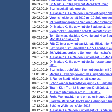
06.03.2019
Dr. Markus Kottke gewinnt März-Blitzturnier
27.02.2019
Bezirkspokalfinale erreicht!
24.02.2019
A-Klasse: SC Leinfelden 2 remisiert gegen SV
20.02.2019
Vereinsmeisterschaft 2019 mit 10 Spielern ges
18.02.2019
29. Württembergische Senioren-Mannschaftsm
12.02.2019
Dr. Markus Kottke gewinnt die Stadtmeistersc
09.02.2019
Viererpokal: Leinfelden schafft Favoritensturz!
Tom Schwan, Matthias Kewenig und Nico Baue
06.02.2019
Monats Februar 2019
06.02.2019
Fritz Zöllmer gewinnt das Monats-Blitzturnier 
03.02.2019
Bezirksliga : SC Leinfelden I - SV Leonberg 4:
26.01.2019
29. Württembergische Senioren-Mannschaftsm
20.01.2019
A-Klasse: SC Leinfelden 2 unterliegt SC Magst
Dr. Markus Kottke gewinnt die Jahreswertung d
15.01.2019
2018
13.01.2019
Bezirksliga : Leinfelden I verliert deutlich mit 
11.01.2019
Matthias Kewenig gewinnt das Jugendmonatsbl
08.01.2019
4. Runde Stadtmeisterschaft ist gelost
08.01.2019
Schon wieder Rekordbeteiligung - 16 Teilneh
06.01.2019
Thanh Kien Tran ist Sieger des Dreikönigstur
27.12.2018
11. Biergartenturnier am 20. Juli 2019
20.12.2018
Frohe Weihnachten und ein gutes Neues Jah
19.12.2018
Stadtmeisterschaft: Kottke und Gehringer führ
17.12.2018
Schöne Weihnachtsfeier 2018
09.12.2018
A-Klasse: Leinfelden 2 unterliegt VfL Sindelfin