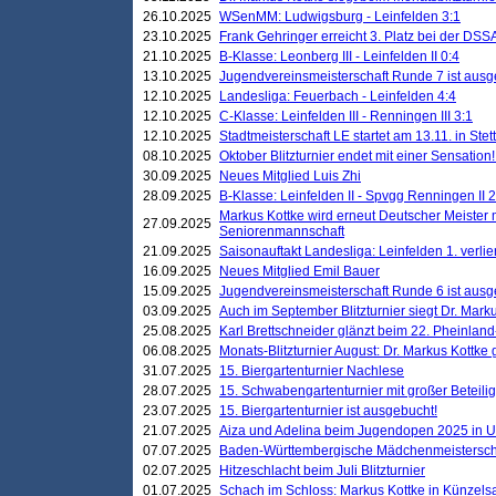
26.10.2025
WSenMM: Ludwigsburg - Leinfelden 3:1
23.10.2025
Frank Gehringer erreicht 3. Platz bei der DS
21.10.2025
B-Klasse: Leonberg III - Leinfelden II 0:4
13.10.2025
Jugendvereinsmeisterschaft Runde 7 ist ausg
12.10.2025
Landesliga: Feuerbach - Leinfelden 4:4
12.10.2025
C-Klasse: Leinfelden III - Renningen III 3:1
12.10.2025
Stadtmeisterschaft LE startet am 13.11. in Stet
08.10.2025
Oktober Blitzturnier endet mit einer Sensation!
30.09.2025
Neues Mitglied Luis Zhi
28.09.2025
B-Klasse: Leinfelden II - Spvgg Renningen II 2
Markus Kottke wird erneut Deutscher Meister 
27.09.2025
Seniorenmannschaft
21.09.2025
Saisonauftakt Landesliga: Leinfelden 1. verlier
16.09.2025
Neues Mitglied Emil Bauer
15.09.2025
Jugendvereinsmeisterschaft Runde 6 ist ausg
03.09.2025
Auch im September Blitzturnier siegt Dr. Mark
25.08.2025
Karl Brettschneider glänzt beim 22. Pheinlan
06.08.2025
Monats-Blitzturnier August: Dr. Markus Kottke
31.07.2025
15. Biergartenturnier Nachlese
28.07.2025
15. Schwabengartenturnier mit großer Beteili
23.07.2025
15. Biergartenturnier ist ausgebucht!
21.07.2025
Aiza und Adelina beim Jugendopen 2025 in 
07.07.2025
Baden-Württembergische Mädchenmeistersch
02.07.2025
Hitzeschlacht beim Juli Blitzturnier
01.07.2025
Schach im Schloss: Markus Kottke in Künzels