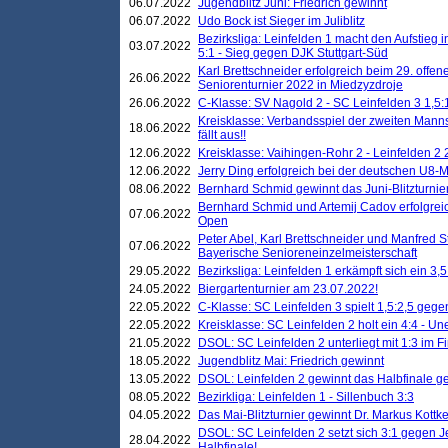
06.07.2022
Jugendblitz Juni: Friedrich gewinnt
06.07.2022
Udo Bock ist Sieger im Juliblitz
Bezirksliga: Leinfelden 1 macht den Aufstieg i
03.07.2022
5:1 - Sieg gegen DJK Stuttgart-Süd
Karl Brettschneider erfolgreich beim 29. off
26.06.2022
Seniorenturnier 2022 in Miedzyzdroje
26.06.2022
C-Klasse: SV Nagold 2 - SC Leinfelden 3 1,5:
Kreisklasse: Verbandsspiel der zweiten Manns
18.06.2022
fällt aus!!
12.06.2022
Kreisklasse: Vaihingen-Rohr 2 - Leinfelden 2 
12.06.2022
Jerry Ding erfolgreich bei der deutschen U8-M
08.06.2022
Bernhard Schmid gewinnt das Juni-Blitzturnie
Bernhard Schmid und Artemij Cadov erfolgreic
07.06.2022
Open
Peter Abel, Karl Brettschneider und Manfred St
07.06.2022
Bayerische Senioreneinzelmeisterschaft
29.05.2022
Bezirksliga: Leinfelden 1 erkämpft sich ein 3,
24.05.2022
Biergartenturnier am 23.07.2022!
22.05.2022
C-Klasse: SC Leinfelden 3 spielt 1,5:2,5 geg
22.05.2022
Kreisklasse: SC Leinfelden 2 holt ein 4:4 - 
21.05.2022
DSOL: SC Leinfelden 2 unterliegt mit 1:3 im F
18.05.2022
Jugendblitz Mai: Friedrich gewinnt
13.05.2022
DSOL: Leinfelden 2 gewinnt das Halbfinale geg
08.05.2022
Bezirkliga: Leinfelden 1 - Sillenbuch 3:3
04.05.2022
Das Mai-Blitzturnier gewinnt Dr. Markus Kottk
DSOL: SC Leinfelden 2 setzt sich 3:1 gegen J
28.04.2022
Halbfinale!