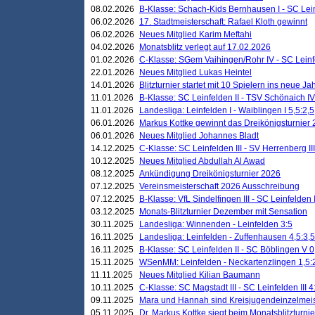
08.02.2026
B-Klasse: Schach-Kids Bernhausen I - SC Leinf
06.02.2026
17. Stadtmeisterschaft: Rafael Kloth gewinnt
06.02.2026
Neues Mitglied Karim Meftahi
04.02.2026
Monatsblitz verlegt auf 17.02.2026
01.02.2026
C-Klasse: SGem Vaihingen/Rohr IV - SC Leinfel
22.01.2026
Neues Mitglied Lukas Heintel
14.01.2026
Blitzturnier startet mit 10 Spielern ins neue J
11.01.2026
B-Klasse: SC Leinfelden II - TSV Schönaich IV
11.01.2026
Landesliga: Leinfelden I - Waiblingen I 5,5:2,5
06.01.2026
Markus Kottke gewinnt das Dreikönigsturnier
06.01.2026
Neues Mitglied Johannes Bladt
14.12.2025
C-Klasse: SC Leinfelden III - SV Herrenberg III
10.12.2025
Neues Mitglied Abdullah Al Awad
08.12.2025
Ankündigung Dreikönigsturnier 2026
07.12.2025
Vereinsmeisterschaft 2026 Ausschreibung
07.12.2025
B-Klasse: VfL Sindelfingen III - SC Leinfelden I
03.12.2025
Monats-Blitzturnier Dezember mit Sensation
30.11.2025
Landesliga: Winnenden - Leinfelden 3:5
16.11.2025
Landesliga: Leinfelden - Zuffenhausen 4,5:3,5
16.11.2025
B-Klasse: SC Leinfelden II - SC Böblingen V 0
15.11.2025
WSenMM: Leinfelden - Neckartenzlingen 1,5:
11.11.2025
Neues Mitglied Kilian Baumann
10.11.2025
C-Klasse: SC Magstadt III - SC Leinfelden III 4
09.11.2025
Mara und Hannah sind Kreisjugendeinzelmei
05.11.2025
Dr. Markus Kottke siegt beim Monatsblitzturn