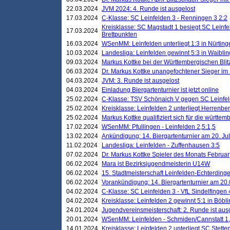
22.03.2024
JVM 2024: 4. Runde ist ausgelost
17.03.2024
C-Klasse: SC Leinfelden 3 - Renningen 3 2:2
Kreisklasse: SC Magstadt 1 besiegt SC Leinfe
17.03.2024
Brettpunkten
16.03.2024
WSenMM: Leinfelden unterliegt 1:3 in Nürting
10.03.2024
Landesliga: Leinfelden gewinnt 5:3 in Waibli
09.03.2024
Markus Kottke bei der Württembergischen Blit
06.03.2024
Dr. Markus Kottke unangefochtener Sieger im M
04.03.2024
JVM: 3. Runde ist ausgelost
04.03.2024
Einladung Biergartenturnier ist jetzt online
25.02.2024
C-Klasse: TSV Schönaich V gegen SC Leinfelde
25.02.2024
Kreisklasse: Leinfelden 2 unterliegt Herrenber
25.02.2024
Markus Kottke qualifiziert sich für die württem
17.02.2024
WSenMM: Pfullingen - Leinfelden 2,5:1,5
13.02.2024
Ankündigung: 14. Biergartenturnier am 20. Ju
11.02.2024
Landesliga: Leinfelden - Zuffenhausen 3:5
07.02.2024
Dr. Markus Kottke Spieler des Monats Februar
06.02.2024
Mara ist Bezirksjugendmeisterin U14W
06.02.2024
15. Stadtmeisterschaft Leinfelden-Echterding
06.02.2024
Vorankündigung: 14. Biergartenturnier am 20
04.02.2024
C-Klasse: SC Leinfelden 3 - VfL Sindelfingen 
04.02.2024
Kreisklasse: Leinfelden 2 gewinnt 5:1 in Böbl
24.01.2024
Jugendvereinsmeisterschaft: 2. Runde ist aus
20.01.2024
WSenMM: Leinfelden - Schmiden/Cannstatt 1,
14.01.2024
Kreisklasse: Leinfelden 2 unterliegt SC Stette