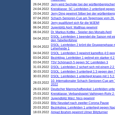
26.04.2022
Jerry wird Sechster bei der württembergische
24.04.2022
Kreisklasse: SC Leinfelden 2 unterliegt gege
20.04.2022
Jerry Ding gewinnt Silber bei der württemberg
07.04.2022
Schach-Senioren-Cup am Tegernsee vom 26. M
06.04.2022
Jerry qualifiziert sich für die WJEM!
06.04.2022
Jugenblitz April: Matthias gewinnt
06.04.2022
Dr. Markus Kottke - Spieler des Monats April
DSOL: Leinfelden 1 beendet die Saison mit e
04.04.2022
den Tabellenführer
DSOL: Leinfelden 2 krönt die Gruppenphase m
04.04.2022
Leherheide 1
04.04.2022
DSOL: Leinfelden 3 gewinnt kampflos 4:0 geg
03.04.2022
Bezirkliga: Leinfelden 1 gelingt ein starker 4
03.04.2022
TSV Schönaich 5 gegen SC Leinfelden 3
31.03.2022
DSOL: Leinfelden 2 sichert sich mit einem 2:2 d
30.03.2022
DSOL: Leinfelden 3 unterliegt 1:3 gegen den 
30.03.2022
DSOL: Leinfelden 1 unterliegt knapp mit 1,5
10. Internationaler Schach-Senioren-Cup am T
28.03.2022
2022
26.03.2022
Deutscher Mannschaftspokal: Leinfelden unte
25.03.2022
Kreisklasse: Verbandsspiel Vaihingen-Rohr 2 
23.03.2022
Jugendblitz März: Nico gewinnt
23.03.2022
Blitz Neustart nach zweiter Corona Pause
20.03.2022
Bezirksliga: Leinfelden 1 unterliegt gegen Nag
18.03.2022
Amjad Ibrahim gewinnt Ulmer Blitzturnier