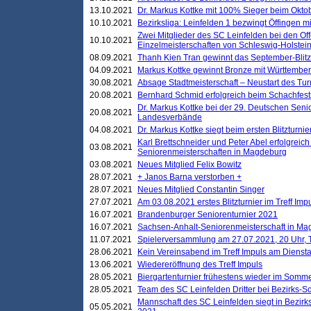
13.10.2021
Dr. Markus Kottke mit 100% Sieger beim Oktobe
10.10.2021
Bezirksliga: Leinfelden 1 bezwingt Öffingen mi
Zwei Mitglieder des SC Leinfelden bei den Of
10.10.2021
Einzelmeisterschaften von Schleswig-Holstei
08.09.2021
Thanh Kien Tran gewinnt das September-Blitz
04.09.2021
Markus Kottke gewinnt Bronze mit Württemberg
30.08.2021
Absage Stadtmeisterschaft – Neustart des Tur
20.08.2021
Bernhard Schmid erfolgreich beim Schachfesti
Dr. Markus Kottke bei der 29. Deutschen Sen
20.08.2021
Landesverbände
04.08.2021
Dr. Markus Kottke siegt beim ersten Blitzturn
Karl Brettschneider und Peter Abel erfolgreic
03.08.2021
Seniorenmeisterschaften in Magdeburg
03.08.2021
Neues Mitglied Felix Bowitz
28.07.2021
+ Janos Barna verstorben +
28.07.2021
Neues Mitglied Constantin Singer
27.07.2021
Am 03.08.2021 erstes Blitzturnier im Treff Im
16.07.2021
Brandenburger Seniorenturnier 2021
16.07.2021
Sachsen-Anhalt-Seniorenmeisterschaft in M
11.07.2021
Spielerversammlung am 27.07.2021, 20 Uhr, T
28.06.2021
Kein Vereinsabend im Treff Impuls am Dienst
13.06.2021
Wiedereröffnung des Treff Impuls
28.05.2021
Biergartenturnier frühestens wieder im Somm
28.05.2021
Team des SC Leinfelden Dritter bei Bezirks-S
Mannschaft des SC Leinfelden siegt in Bezirks
05.05.2021