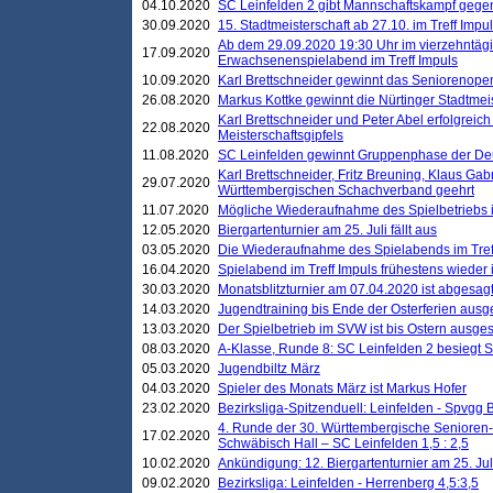
04.10.2020
SC Leinfelden 2 gibt Mannschaftskampf gege
30.09.2020
15. Stadtmeisterschaft ab 27.10. im Treff Impu
Ab dem 29.09.2020 19:30 Uhr im vierzehntäg
17.09.2020
Erwachsenenspielabend im Treff Impuls
10.09.2020
Karl Brettschneider gewinnt das Seniorenopen
26.08.2020
Markus Kottke gewinnt die Nürtinger Stadtmei
Karl Brettschneider und Peter Abel erfolgreic
22.08.2020
Meisterschaftsgipfels
11.08.2020
SC Leinfelden gewinnt Gruppenphase der De
Karl Brettschneider, Fritz Breuning, Klaus Gab
29.07.2020
Württembergischen Schachverband geehrt
11.07.2020
Mögliche Wiederaufnahme des Spielbetriebs
12.05.2020
Biergartenturnier am 25. Juli fällt aus
03.05.2020
Die Wiederaufnahme des Spielabends im Treff
16.04.2020
Spielabend im Treff Impuls frühestens wieder
30.03.2020
Monatsblitzturnier am 07.04.2020 ist abgesag
14.03.2020
Jugendtraining bis Ende der Osterferien ausg
13.03.2020
Der Spielbetrieb im SVW ist bis Ostern ausges
08.03.2020
A-Klasse, Runde 8: SC Leinfelden 2 besiegt 
05.03.2020
Jugendbiltz März
04.03.2020
Spieler des Monats März ist Markus Hofer
23.02.2020
Bezirksliga-Spitzenduell: Leinfelden - Spvgg 
4. Runde der 30. Württembergische Senioren
17.02.2020
Schwäbisch Hall – SC Leinfelden 1,5 : 2,5
10.02.2020
Ankündigung: 12. Biergartenturnier am 25. Juli
09.02.2020
Bezirksliga: Leinfelden - Herrenberg 4,5:3,5