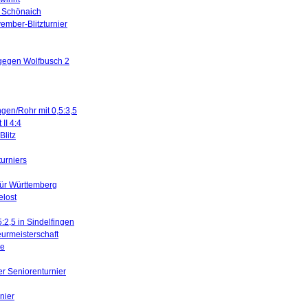
in Schönaich
ember-Blitzturnier
 gegen Wolfbusch 2
ngen/Rohr mit 0,5:3,5
II 4:4
litz
turniers
für Württemberg
elost
5:2,5 in Sindelfingen
urmeisterschaft
ne
er Seniorenturnier
nier