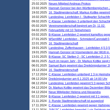
25.02.2025
Neues Mitglied Andreas Prokos
23.02.2025
Hannah Gonsior bei den Württembergischen 
19.02.2025
16. Stadtmeisterschaft: Markus Kottke gewinnt 
16.02.2025
Landesliga: Leinfelden I - Stuttgarter Schachfr
09.02.2025
C-Klasse: Leinfelden 3 unterliegt den Schach
05.02.2025
Vereinsmeisterschaft beginnt am Di, 11.02.
04.02.2025
Februarblitz mit 10 Teilnehmern
03.02.2025
B-Klasse: Leinfelden 2 gewinnt kampflos ge
27.01.2025
WSenMM: Leinfelden - Schmiden/Cannstatt 0,
22.01.2025
16. Stadtmeisterschaft
19.01.2025
Landesliga: Zuffenhausen - Leinfelden 4,5:3,5
19.01.2025
Hannah Gonsior ist Vizemeisterin der WU8 i
13.01.2025
B-Klasse: SC Stetten 2 - SC Leinfelden 2: 2,5:
08.01.2025
Auch im neuen Jahr - Dr. Markus Kottke siegt 
06.01.2025
Samuel Burg gewinnt das Dreikönigsturnier 
19.12.2024
16. Stadtmeisterschaft
17.12.2024
C-Klasse: Leinfelden unterliegt 1:3 in Heimsh
09.12.2024
Dreikönigsturnier am 6.1.2025 ab 14:00 Uhr
08.12.2024
Landesliga: Leinfelden gewinnt 5:3 gegen Sc
04.12.2024
Dr. Markus Kottke gewinnt das Dezember-Blitz
04.12.2024
Neue Mitglieder Helena und Alexandra
02.12.2024
B-Klasse: Leinfelden 2 gewinnt mit 3:1 gegen
21.11.2024
3. Runde Stadtmeisterschaft ist ausgelost
17.11.2024
C-Klasse: Leinfelden gewinnt gegen Vaihinge
13.11.2024
JVM SC Leinfelden beendet: Luis Setzkorn ge