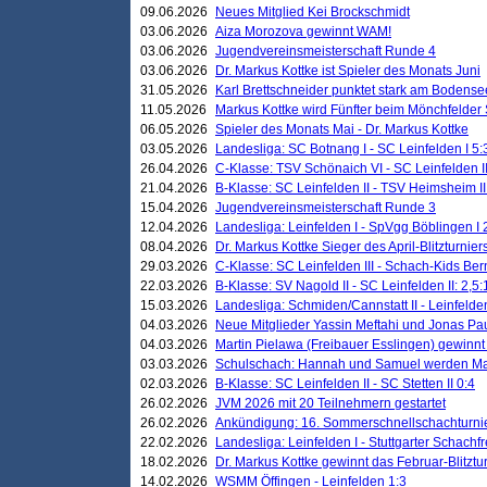
09.06.2026
Neues Mitglied Kei Brockschmidt
03.06.2026
Aiza Morozova gewinnt WAM!
03.06.2026
Jugendvereinsmeisterschaft Runde 4
03.06.2026
Dr. Markus Kottke ist Spieler des Monats Juni
31.05.2026
Karl Brettschneider punktet stark am Bodense
11.05.2026
Markus Kottke wird Fünfter beim Mönchfelder
06.05.2026
Spieler des Monats Mai - Dr. Markus Kottke
03.05.2026
Landesliga: SC Botnang I - SC Leinfelden I 5:
26.04.2026
C-Klasse: TSV Schönaich VI - SC Leinfelden II
21.04.2026
B-Klasse: SC Leinfelden II - TSV Heimsheim II
15.04.2026
Jugendvereinsmeisterschaft Runde 3
12.04.2026
Landesliga: Leinfelden I - SpVgg Böblingen I 
08.04.2026
Dr. Markus Kottke Sieger des April-Blitzturnier
29.03.2026
C-Klasse: SC Leinfelden III - Schach-Kids Ber
22.03.2026
B-Klasse: SV Nagold II - SC Leinfelden II: 2,5:
15.03.2026
Landesliga: Schmiden/Cannstatt II - Leinfelden
04.03.2026
Neue Mitglieder Yassin Meftahi und Jonas Pa
04.03.2026
Martin Pielawa (Freibauer Esslingen) gewinnt 
03.03.2026
Schulschach: Hannah und Samuel werden Ma
02.03.2026
B-Klasse: SC Leinfelden II - SC Stetten II 0:4
26.02.2026
JVM 2026 mit 20 Teilnehmern gestartet
26.02.2026
Ankündigung: 16. Sommerschnellschachturnie
22.02.2026
Landesliga: Leinfelden I - Stuttgarter Schachfr
18.02.2026
Dr. Markus Kottke gewinnt das Februar-Blitztu
14.02.2026
WSMM Öffingen - Leinfelden 1:3