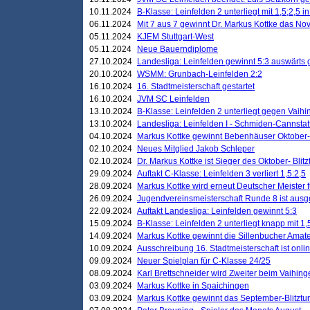
10.11.2024
B-Klasse: Leinfelden 2 unterliegt mit 1,5;2,5 
06.11.2024
Mit 7 aus 7 gewinnt Dr. Markus Kottke das Nov
05.11.2024
KJEM Stuttgart-West
05.11.2024
Neue Bauerndiplome
27.10.2024
Landesliga: Leinfelden gewinnt 5:3 auswärts
20.10.2024
WSMM: Grunbach-Leinfelden 2:2
16.10.2024
16. Stadtmeisterschaft gestartet
16.10.2024
JVM SC Leinfelden
13.10.2024
B-Klasse: Leinfelden 2 unterliegt gegen Vaihi
13.10.2024
Landesliga: Leinfelden I - Schmiden-Cannstatt 
04.10.2024
Markus Kottke gewinnt Bebenhäuser Oktober-B
02.10.2024
Neues Mitglied Jakob Schleper
02.10.2024
Dr. Markus Kottke ist Sieger des Oktober- Blitz
29.09.2024
Auftakt C-Klasse: Leinfelden 3 verliert 1,5:2,5
28.09.2024
Markus Kottke wird erneut Deutscher Meister 
26.09.2024
Jugendvereinsmeisterschaft Runde 8 ist ausg
22.09.2024
Auftakt Landesliga: Leinfelden gewinnt 5:3
15.09.2024
B-Klasse: Leinfelden 2 unterliegt knapp mit 1,
14.09.2024
Markus Kottke gewinnt die Sillenbucher Amate
10.09.2024
Ausschreibung 16. Stadtmeisterschaft ist onli
09.09.2024
Neuer Spielplan für C-Klasse 24/25
08.09.2024
Karl Brettschneider wird Zweiter beim Vaihing
03.09.2024
Markus Kottke in Spaichingen
03.09.2024
Markus Kottke gewinnt das September-Blitztur