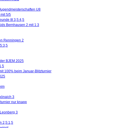
Jugendmeisterschaften U8
mit 5/5
eunde III 3,5:4,5
kids Bernhausen 2 mit 1:3
gen Renningen 2
5:3,5
n der BJEM 2025
1,5
mit 100% beim Januar-Blitzturnier
2025
eim
hönaich 3
turnier nur knapp
 Leonberg 3
n 2,5:1,5
winnt