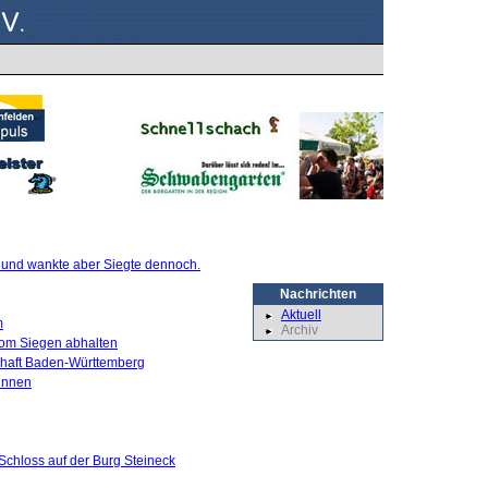
te und wankte aber Siegte dennoch.
Nachrichten
Aktuell
m
Archiv
 vom Siegen abhalten
schaft Baden-Württemberg
innen
Schloss auf der Burg Steineck