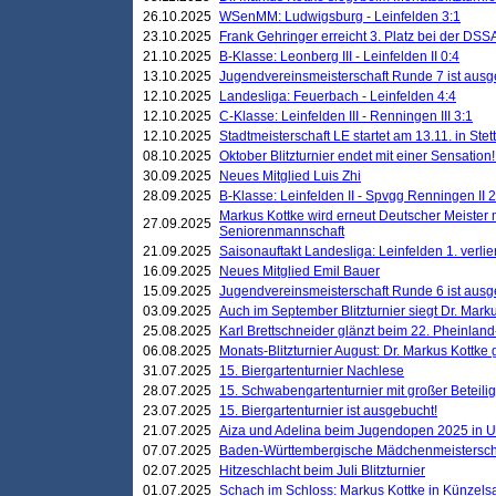
26.10.2025
WSenMM: Ludwigsburg - Leinfelden 3:1
23.10.2025
Frank Gehringer erreicht 3. Platz bei der DS
21.10.2025
B-Klasse: Leonberg III - Leinfelden II 0:4
13.10.2025
Jugendvereinsmeisterschaft Runde 7 ist ausg
12.10.2025
Landesliga: Feuerbach - Leinfelden 4:4
12.10.2025
C-Klasse: Leinfelden III - Renningen III 3:1
12.10.2025
Stadtmeisterschaft LE startet am 13.11. in Stet
08.10.2025
Oktober Blitzturnier endet mit einer Sensation!
30.09.2025
Neues Mitglied Luis Zhi
28.09.2025
B-Klasse: Leinfelden II - Spvgg Renningen II 2
Markus Kottke wird erneut Deutscher Meister 
27.09.2025
Seniorenmannschaft
21.09.2025
Saisonauftakt Landesliga: Leinfelden 1. verlier
16.09.2025
Neues Mitglied Emil Bauer
15.09.2025
Jugendvereinsmeisterschaft Runde 6 ist ausg
03.09.2025
Auch im September Blitzturnier siegt Dr. Mark
25.08.2025
Karl Brettschneider glänzt beim 22. Pheinlan
06.08.2025
Monats-Blitzturnier August: Dr. Markus Kottke
31.07.2025
15. Biergartenturnier Nachlese
28.07.2025
15. Schwabengartenturnier mit großer Beteili
23.07.2025
15. Biergartenturnier ist ausgebucht!
21.07.2025
Aiza und Adelina beim Jugendopen 2025 in 
07.07.2025
Baden-Württembergische Mädchenmeistersch
02.07.2025
Hitzeschlacht beim Juli Blitzturnier
01.07.2025
Schach im Schloss: Markus Kottke in Künzels