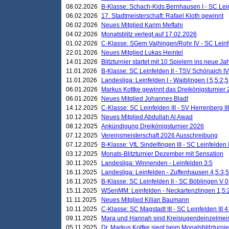
08.02.2026
B-Klasse: Schach-Kids Bernhausen I - SC Leinf
06.02.2026
17. Stadtmeisterschaft: Rafael Kloth gewinnt
06.02.2026
Neues Mitglied Karim Meftahi
04.02.2026
Monatsblitz verlegt auf 17.02.2026
01.02.2026
C-Klasse: SGem Vaihingen/Rohr IV - SC Leinfel
22.01.2026
Neues Mitglied Lukas Heintel
14.01.2026
Blitzturnier startet mit 10 Spielern ins neue J
11.01.2026
B-Klasse: SC Leinfelden II - TSV Schönaich IV
11.01.2026
Landesliga: Leinfelden I - Waiblingen I 5,5:2,5
06.01.2026
Markus Kottke gewinnt das Dreikönigsturnier
06.01.2026
Neues Mitglied Johannes Bladt
14.12.2025
C-Klasse: SC Leinfelden III - SV Herrenberg III
10.12.2025
Neues Mitglied Abdullah Al Awad
08.12.2025
Ankündigung Dreikönigsturnier 2026
07.12.2025
Vereinsmeisterschaft 2026 Ausschreibung
07.12.2025
B-Klasse: VfL Sindelfingen III - SC Leinfelden I
03.12.2025
Monats-Blitzturnier Dezember mit Sensation
30.11.2025
Landesliga: Winnenden - Leinfelden 3:5
16.11.2025
Landesliga: Leinfelden - Zuffenhausen 4,5:3,5
16.11.2025
B-Klasse: SC Leinfelden II - SC Böblingen V 0
15.11.2025
WSenMM: Leinfelden - Neckartenzlingen 1,5:
11.11.2025
Neues Mitglied Kilian Baumann
10.11.2025
C-Klasse: SC Magstadt III - SC Leinfelden III 4
09.11.2025
Mara und Hannah sind Kreisjugendeinzelmei
05.11.2025
Dr. Markus Kottke siegt beim Monatsblitzturn