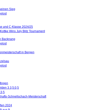
 seinen Sieg
elost
sse und C-Klasse 2024/25
Kottke Wins July Blitz Tournament
in Backnang
elost
renmeisterschaft in Bergen
nzelsau
elost
ffingen
lden 3 3,5:0,5
:3,5
hafts-Schnellschach-Meisterschaft
ften 2024
 9 aus 9