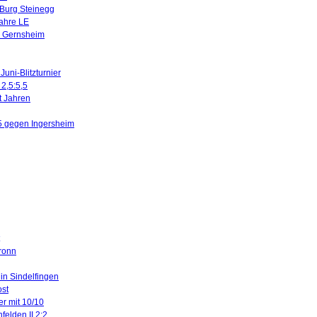
 Burg Steinegg
Jahre LE
n Gernsheim
uni-Blitzturnier
 2,5:5,5
it Jahren
5 gegen Ingersheim
ronn
 in Sindelfingen
ost
er mit 10/10
felden II 2:2