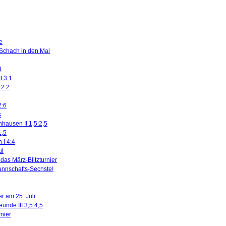
e
 Schach in den Mai
3
I 3:1
 2:2
2:6
s
nhausen II 1,5:2,5
1,5
 I 4:4
ul
das März-Blitzturnier
nnschafts-Sechste!
r am 25. Juli
eunde III 3,5:4,5
rnier