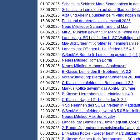
01.07.2025
Schach im Schloss: Mara Scannapieco in der
23.06.2025
Schachclub Leinfelden auf dem Stadtfest 50 
22.06.2025
Aiza und Adelina punkten beim Pfingstopen i
15.06.2025
Endstand der Vereinsmeisterschaft 2025
04.06.2025
Neue Mitglieder Samuel, Tino und Max
04.06.2025
Mit 21 Punkten gewinnt Dr. Markus Kottke das J
19.05.2025
Landesliga: SC Leinfelden I - SC Waiblingen I
07.05.2025
Mai-Blitzturnier mit größter Teilnehmerzahl se
04.05.2025
Landesliga: Öffingen I - Leinfelden I 3,5:4,5
03.05.2025
WSenMM Runde 5: Leinfelden gewinnt 2,5:1,
01.05.2025
Neues Mitglied Roman Borriß
01.05.2025
Neues Mitglied Mahmoud Alhajyousef
27.04.2025
B-Klasse: Leinfelden II - Böblingen V: 2:2
21.04.2025
Vorankündigung: Biergartenturnier am 26. Juli
06.04.2025
C-Klasse: Leinfelden III - Renningen III 2:2
01.04.2025
Markus Kottke gewinnt das April-Blitzturnier
30.03.2025
B-Klasse: Herrenberg III - Leinfelden II 4:0
23.03.2025
C-Klasse: Nagold 2 - Leinfelden 3: 2:2
23.03.2025
4 Spielerinnen des SC Leinfelden in Magstadt
22.03.2025
WSenMM: Leinfelden gewinnt 3,5:0,5 in Heilb
19.03.2025
Neues Mitglied Max Sunkovsky
17.03.2025
Landesliga: Leinfelden 1 unterliegt mit 3,5:4,5
06.03.2025
2. Runde Jugendvereinsmeisterschaft ausgel
05.03.2025
Dr.Markus Kottke - Sieger beim März Blitzturni
02.03.2025
B-Klasse: Schach-Kids Bernhausen I - SC Lein