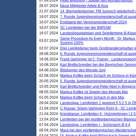
07.08.2024
Peter Breuning - Spieler des Monats August.
26.07.2024
Neue Mitglieder Adele & Aiza
21.07.2024
14. Biergartenturnier: FM Junesch wiederholt
19.07.2024
7. Runde Jugendvereinsmeisterschaft ist ausg
16.07.2024
Endstand der Vereinsmeisterschaft 2024
16.07.2024
SC Leinfelden bei der BWSSM
16.07.2024
Landesligaspielplan und Spieltermine B-Kla
Same Procedure As Every Month - Dr. Markus 
03.07.2024
Scoring 100%
02.07.2024
Drei Leinfeldener beim Großmeistersimultan 
28.06.2024
6. Runde Jugendvereinsmeisterschaft ist ausg
18.06.2024
Frank Gehringer ist C-Trainer - Leistungssport
10.06.2024
Karl Brettschneider bei der Bayrischen Senio
04.06.2024
Blitzturnier des Monats Juni
02.06.2024
Markus Kottke beim Schach im Schloss in Kü
20.05.2024
5. Runde Jugendvereinsmeisterschaft ist ausg
15.05.2024
Karl Brettschneider und Peter Abel in Bregenz
08.05.2024
Markus Kottke ist Spieler des Monats Mai
01.05.2024
Markus Kottke beim Schach in den Mai
28.04.2024
Landesliga: Leinfelden 1 gewinnt 5,5:2,5 in Ö
21.04.2024
C-Klasse: SGem Vaihingen-Rohr 6 - SC Leinfe
21.04.2024
Kreisklasse: Leinfelden II - Holzgerlingen I 2,5
13.04.2024
Leinfelden bei der württembergischen Mannsc
07.04.2024
Landesliga: Leinfelden I - Schönaich III 4:4
06.04.2024
Mara bei den württembergischen Meisterscha
03.04.2024
Dr. Markus Kottke April-Blitzschach-Sieger mit