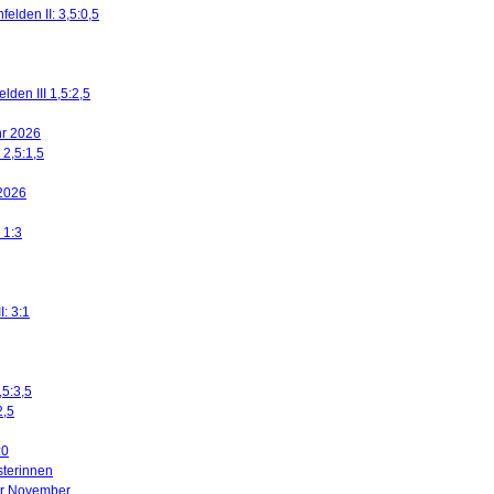
elden II: 3,5:0,5
den III 1,5:2,5
ahr 2026
 2,5:1,5
 2026
 1:3
I: 3:1
,5:3,5
2,5
:0
sterinnen
ier November