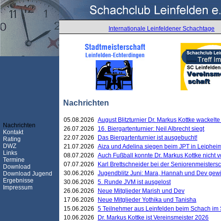
Internationale Leinfeldener Schachtage
Nachrichten
05.08.2026
August Blitzturnier Dr. Markus Kottke wackel
Nachrichten
26.07.2026
16. Biergartenturnier: Neil Albrecht siegt
Kontakt
22.07.2026
Das Biergartenturnier ist ausgebucht!
Rating
DWZ
21.07.2026
Aiza und Adelina siegen beim JPT in Leiphei
Links
08.07.2026
Auch Fußball konnte Dr. Markus Kottke nicht
Termine
07.07.2026
Karl Brettschneider bei der Seniorenmeister
Download
30.06.2026
Jugendblitz Juni: Mara, Hannah und Dev gew
Download Jugend
Ergebnisse
30.06.2026
5. Runde JVM ist ausgelost
Impressum
26.06.2026
Neue Mitglieder Marish und Dev
17.06.2026
Neue Mitglieder Yothika und Tanisha
15.06.2026
5 Teilnehmer aus Leinfelden beim Schach im 
10.06.2026
Dr. Markus Kottke ist Vereinsmeister 2026