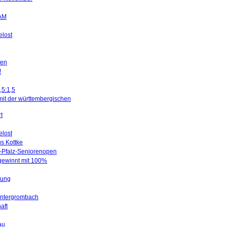
SAM
elost
ten
!
,5:1,5
mit der württembergischen
t
elost
us Kottke
d-Pfalz-Seniorenopen
 gewinnt mit 100%
gung
Untergrombach
aft
au