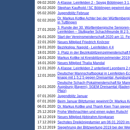
09.02.2020
A-Klasse: Leinfelden 2 - Spvgg Böblingen 3 1,
05.02.2020
Stephan Kaufhold / SC Böblingen gewinnt das 
05.02.2020
Jugendblitz Februar
Dr. Markus Kottke Achter bei der Württembergi
02.02.2020
in Tuttlingen
3. Runde der 30. Württembergische Senioren
27.01.2020
Leinfelden – Stuttgarter Schachfreunde III 2,5 
26.01.2020
Start der Vereinsmeisterschaft 2020 am 11. F
22.01.2020
Neues Mitglied Friedrich Knörzer
19.01.2020
Bezirksliga: Nagold - Leinfelden 4:4
18.01.2020
3. Platz in der Bezirksblitzeinzelmeisterschaft
18.01.2020
Markus Kottke ist Kreisblitzeinzelmeister 2019
16.01.2020
Neues Mitglied Thalia Mandal
12.01.2020
A-Klasse: Leinfelden 2 unterliegt Leonberg 2 
Deutscher Mannschaftspokal in Leinfelden-Ech
12.01.2020
knapp mit 1,5:2,5 gegen Dreisamtal, Augsbur
Deutsche Schach-Pokalmeisterschaft für Mann
10.01.2020
Augsburg (Bayern), SGEM Dreisamtal (Baden
Pfalz)
07.01.2020
Jugendblitz Januar
07.01.2020
Beim Januar Blitzturnier gewinnt Dr. Markus 
06.01.2020
Dr. Markus Kottke und Thanh Kien Tran siegen
25.12.2019
Frohe Weihnachten und einen guten Rutsch!
18.12.2019
Neues Mitglied Abbirahm Aingkaran
17.12.2019
Sechstes Dreikönigsturnier am 06.01.2020 im T
15.12.2019
Siegehrung der Blitzwertung 2019 bei der Wei