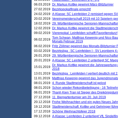
06.03.2019
Dr. Markus Kottke gewinnt März-Blitzturnier
27.02.2019
Bezirkspokalfinale erreicht!
24.02.2019
A-Klasse: SC Leinfelden 2 remisiert gegen SV
20.02.2019
Vereinsmeisterschaft 2019 mit 10 Spielern ges
18.02.2019
29. Württembergische Senioren-Mannschaftsm
12.02.2019
Dr. Markus Kottke gewinnt die Stadtmeistersc
09.02.2019
Viererpokal: Leinfelden schafft Favoritensturz!
Tom Schwan, Matthias Kewenig und Nico Baue
06.02.2019
Monats Februar 2019
06.02.2019
Fritz Zöllmer gewinnt das Monats-Blitzturnier 
03.02.2019
Bezirksliga : SC Leinfelden I - SV Leonberg 4:
26.01.2019
29. Württembergische Senioren-Mannschaftsm
20.01.2019
A-Klasse: SC Leinfelden 2 unterliegt SC Magst
Dr. Markus Kottke gewinnt die Jahreswertung d
15.01.2019
2018
13.01.2019
Bezirksliga : Leinfelden I verliert deutlich mit 
11.01.2019
Matthias Kewenig gewinnt das Jugendmonatsbl
08.01.2019
4. Runde Stadtmeisterschaft ist gelost
08.01.2019
Schon wieder Rekordbeteiligung - 16 Teilneh
06.01.2019
Thanh Kien Tran ist Sieger des Dreikönigstur
27.12.2018
11. Biergartenturnier am 20. Juli 2019
20.12.2018
Frohe Weihnachten und ein gutes Neues Jah
19.12.2018
Stadtmeisterschaft: Kottke und Gehringer führ
17.12.2018
Schöne Weihnachtsfeier 2018
09.12.2018
A-Klasse: Leinfelden 2 unterliegt VfL Sindelfin