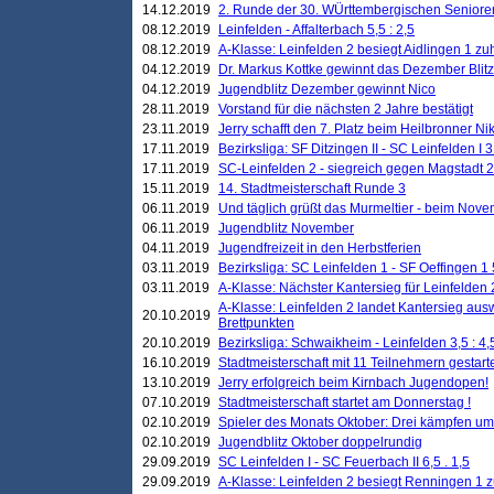
14.12.2019
2. Runde der 30. WÜrttembergischen Seniore
08.12.2019
Leinfelden - Affalterbach 5,5 : 2,5
08.12.2019
A-Klasse: Leinfelden 2 besiegt Aidlingen 1 zu
04.12.2019
Dr. Markus Kottke gewinnt das Dezember Blitzt
04.12.2019
Jugendblitz Dezember gewinnt Nico
28.11.2019
Vorstand für die nächsten 2 Jahre bestätigt
23.11.2019
Jerry schafft den 7. Platz beim Heilbronner 
17.11.2019
Bezirksliga: SF Ditzingen II - SC Leinfelden I 3
17.11.2019
SC-Leinfelden 2 - siegreich gegen Magstadt 2
15.11.2019
14. Stadtmeisterschaft Runde 3
06.11.2019
Und täglich grüßt das Murmeltier - beim Novemb
06.11.2019
Jugendblitz November
04.11.2019
Jugendfreizeit in den Herbstferien
03.11.2019
Bezirksliga: SC Leinfelden 1 - SF Oeffingen 1 
03.11.2019
A-Klasse: Nächster Kantersieg für Leinfelden 2
A-Klasse: Leinfelden 2 landet Kantersieg aus
20.10.2019
Brettpunkten
20.10.2019
Bezirksliga: Schwaikheim - Leinfelden 3,5 : 4,
16.10.2019
Stadtmeisterschaft mit 11 Teilnehmern gestart
13.10.2019
Jerry erfolgreich beim Kirnbach Jugendopen!
07.10.2019
Stadtmeisterschaft startet am Donnerstag !
02.10.2019
Spieler des Monats Oktober: Drei kämpfen um
02.10.2019
Jugendblitz Oktober doppelrundig
29.09.2019
SC Leinfelden I - SC Feuerbach II 6,5 . 1,5
29.09.2019
A-Klasse: Leinfelden 2 besiegt Renningen 1 z