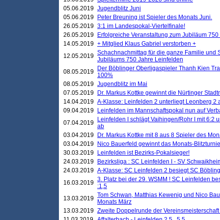
05.06.2019
Jugendblitz Juni
05.06.2019
Peter Breuning ist Spieler des Monats Juni.
26.05.2019
3:1 im Landespokal-Viertelfinale!
26.05.2019
Erfolgreiche Veranstaltung zum Jubiläum 750
14.05.2019
+ Mitglied Klaus Gabriel verstorben +
Schachnachmittag für die ganze Familie und 
12.05.2019
Jubiläums 750 Jahre Leinfelden
Der Böblinger Oberligaspieler Thanh Kien Tran
08.05.2019
100%
08.05.2019
Jugendblitz im Mai
07.05.2019
Dr. Markus Kottke gewinnt die Nürtinger Stadt
14.04.2019
A-Klasse: Leinfelden 2 unterliegt Leonberg 2 a
09.04.2019
Leinfelden im Mannschaftspokal nun auf Ver
Leinfelden I schlägt Vaihingen/Rohr I mit 6:2 
07.04.2019
ab
03.04.2019
Dr. Markus Kottke mit 8 aus 8 Spieler des Mona
03.04.2019
Nico Bauerfeld gewinnt das Monats-Blitzturnier
30.03.2019
Leinfelden ist Bezirks-Pokalsieger!
24.03.2019
Bezirksliga : SC Leinfelden I - SV Schwaikheim
24.03.2019
A-Klasse: SC Leinfelden 2 besiegt SC Böbling
3. Platz bei der 29. WSMM ! SC Leinfelden b
16.03.2019
:1,5
Tom Schwan, Matthias Kewenig und Nico Baue
13.03.2019
Monats März
13.03.2019
Zweite Doppelrunde der Vereinsmeisterschaft i
11.03.2019
Affalterbach - Leinfelden 2,5 . 5,5