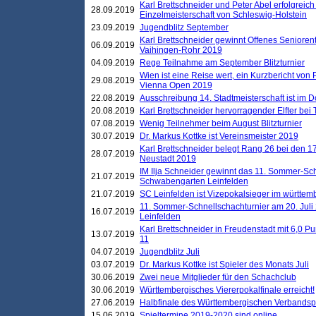
Karl Brettschneider und Peter Abel erfolgreich
28.09.2019
Einzelmeisterschaft von Schleswig-Holstein
23.09.2019
Jugendblitz September
Karl Brettschneider gewinnt Offenes Seniore
06.09.2019
Vaihingen-Rohr 2019
04.09.2019
Rege Teilnahme am September Blitzturnier
Wien ist eine Reise wert, ein Kurzbericht von
29.08.2019
Vienna Open 2019
22.08.2019
Ausschreibung 14. Stadtmeisterschaft ist im
20.08.2019
Karl Brettschneider hervorragender Elfter bei
07.08.2019
Wenig Teilnehmer beim August Blitzturnier
30.07.2019
Dr. Markus Kottke ist Vereinsmeister 2019
Karl Brettschneider belegt Rang 26 bei den 1
28.07.2019
Neustadt 2019
IM Ilja Schneider gewinnt das 11. Sommer-Sch
21.07.2019
Schwabengarten Leinfelden
21.07.2019
SC Leinfelden ist Vizepokalsieger im württem
11. Sommer-Schnellschachturnier am 20. Jul
16.07.2019
Leinfelden
Karl Brettschneider in Freudenstadt mit 6,0 
13.07.2019
11
04.07.2019
Jugendblitz Juli
03.07.2019
Dr. Markus Kottke ist Spieler des Monats Juli
30.06.2019
Zwei neue Mitglieder für den Schachclub
30.06.2019
Württembergisches Viererpokalfinale erreicht!
27.06.2019
Halbfinale des Württembergischen Verbands
15.06.2019
Spieltermine 2019-2020 sind online