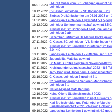
FM Ralf Müller vom SC Böblingen gewinnt das 
06.01.2023
Leinfelden
18.12.2022
C-Klasse: Leinfelden 3 - SC Böblingen 5. 2:2
11.12.2022
Siebtes Dreikönigsturnier am 06.01.2023 um 1
11.12.2022
Landesliga: Leinfelden 1 gewinnt 4,5:1,5 ge
10.12.2022
Leinfelder Seniorenmannschaft gewinnt 3,5:
Kreisklasse: SC Böblingen 4 sagt Spiel am S
08.12.2022
Leinfelden 2 ab
07.12.2022
Dezember Blitzturnier Dr. Markus Kottke gewin
27.11.2022
C-Klasse: SC Leinfelden - VfL Sindelfingen 4 
Kreisklasse: SC Leinfelden 2 unterliegt im H
13.11.2022
2.0 : 4.0
13.11.2022
Landesliga: Leinfelden 1 - Zuffenhausen 1 4:2
10.11.2022
Jugendblitz: Matthias gewinnt
09.11.2022
Dr. Markus Kottke siegt beim November-Blitztu
07.11.2022
Kreisjugendeinzelmeisterschaft 2022 mit 5 T
07.11.2022
Jerry Ding wird Dritter beim Jugendschachturn
23.10.2022
C-Klasse: Leinfelden 3 gewinnt 3:1
32. Württembergische Senioren-Mannschaftsm
22.10.2022
Leinfelden 3:1
13.10.2022
Neues Mitglied Matti Behrens
12.10.2022
Keine Offene Stadtmeisterschaft 2022
09.10.2022
Kreisklasse: SC Leinfelden 2 siegt auswärts g
Karl Brettschneider und Peter Abel erfolgreic
09.10.2022
Einzelmeisterschaft 2022 Schleswig Holstein 
09.10.2022
Landesliga: Leinfelden 1 gewinnt mit 4:2 geg