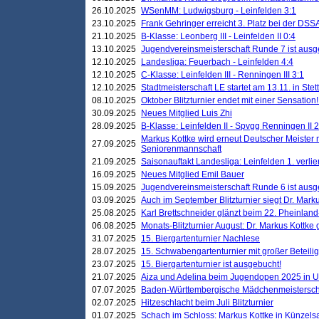
26.10.2025
WSenMM: Ludwigsburg - Leinfelden 3:1
23.10.2025
Frank Gehringer erreicht 3. Platz bei der DS
21.10.2025
B-Klasse: Leonberg III - Leinfelden II 0:4
13.10.2025
Jugendvereinsmeisterschaft Runde 7 ist ausg
12.10.2025
Landesliga: Feuerbach - Leinfelden 4:4
12.10.2025
C-Klasse: Leinfelden III - Renningen III 3:1
12.10.2025
Stadtmeisterschaft LE startet am 13.11. in Stet
08.10.2025
Oktober Blitzturnier endet mit einer Sensation!
30.09.2025
Neues Mitglied Luis Zhi
28.09.2025
B-Klasse: Leinfelden II - Spvgg Renningen II 2
Markus Kottke wird erneut Deutscher Meister 
27.09.2025
Seniorenmannschaft
21.09.2025
Saisonauftakt Landesliga: Leinfelden 1. verlier
16.09.2025
Neues Mitglied Emil Bauer
15.09.2025
Jugendvereinsmeisterschaft Runde 6 ist ausg
03.09.2025
Auch im September Blitzturnier siegt Dr. Mark
25.08.2025
Karl Brettschneider glänzt beim 22. Pheinlan
06.08.2025
Monats-Blitzturnier August: Dr. Markus Kottke
31.07.2025
15. Biergartenturnier Nachlese
28.07.2025
15. Schwabengartenturnier mit großer Beteili
23.07.2025
15. Biergartenturnier ist ausgebucht!
21.07.2025
Aiza und Adelina beim Jugendopen 2025 in 
07.07.2025
Baden-Württembergische Mädchenmeistersch
02.07.2025
Hitzeschlacht beim Juli Blitzturnier
01.07.2025
Schach im Schloss: Markus Kottke in Künzels