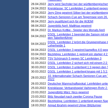
26.04.2022
Jerry wird Sechster bei der württembergische
24.04.2022
Kreisklasse: SC Leinfelden 2 unterliegt gege
20.04.2022
Jerry Ding gewinnt Silber bei der württemberg
07.04.2022
Schach-Senioren-Cup am Tegernsee vom 26. M
06.04.2022
Jerry qualifiziert sich für die WJEM!
06.04.2022
Jugenblitz April: Matthias gewinnt
06.04.2022
Dr. Markus Kottke - Spieler des Monats April
DSOL: Leinfelden 1 beendet die Saison mit e
04.04.2022
den Tabellenführer
DSOL: Leinfelden 2 krönt die Gruppenphase m
04.04.2022
Leherheide 1
04.04.2022
DSOL: Leinfelden 3 gewinnt kampflos 4:0 geg
03.04.2022
Bezirkliga: Leinfelden 1 gelingt ein starker 4
03.04.2022
TSV Schönaich 5 gegen SC Leinfelden 3
31.03.2022
DSOL: Leinfelden 2 sichert sich mit einem 2:2 d
30.03.2022
DSOL: Leinfelden 3 unterliegt 1:3 gegen den 
30.03.2022
DSOL: Leinfelden 1 unterliegt knapp mit 1,5
10. Internationaler Schach-Senioren-Cup am T
28.03.2022
2022
26.03.2022
Deutscher Mannschaftspokal: Leinfelden unte
25.03.2022
Kreisklasse: Verbandsspiel Vaihingen-Rohr 2 
23.03.2022
Jugendblitz März: Nico gewinnt
23.03.2022
Blitz Neustart nach zweiter Corona Pause
20.03.2022
Bezirksliga: Leinfelden 1 unterliegt gegen Nag
18.03.2022
Amjad Ibrahim gewinnt Ulmer Blitzturnier