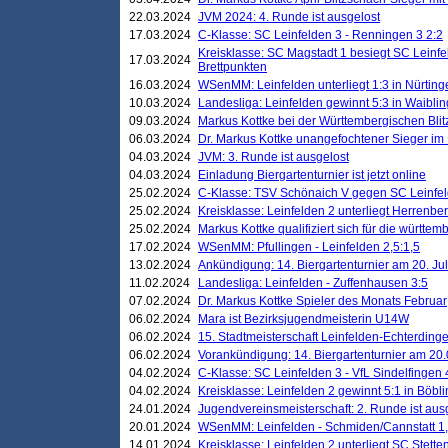
22.03.2024
JVM 2024: 4. Runde ist ausgelost
17.03.2024
C-Klasse: SC Leinfelden 3 - Renningen 3 2:2
Kreisklasse: SC Magstadt 1 besiegt SC Leinfe
17.03.2024
Brettpunkten
16.03.2024
WSenMM: Leinfelden unterliegt 1:3 in Nürting
10.03.2024
Landesliga: Leinfelden gewinnt 5:3 in Waibli
09.03.2024
Markus Kottke bei der Württembergischen Blit
06.03.2024
Dr. Markus Kottke unangefochtener Sieger im M
04.03.2024
JVM: 3. Runde ist ausgelost
04.03.2024
Einladung Biergartenturnier ist jetzt online
25.02.2024
C-Klasse: TSV Schönaich V gegen SC Leinfelde
25.02.2024
Kreisklasse: Leinfelden 2 unterliegt Herrenber
25.02.2024
Markus Kottke qualifiziert sich für die württem
17.02.2024
WSenMM: Pfullingen - Leinfelden 2,5:1,5
13.02.2024
Ankündigung: 14. Biergartenturnier am 20. Ju
11.02.2024
Landesliga: Leinfelden - Zuffenhausen 3:5
07.02.2024
Dr. Markus Kottke Spieler des Monats Februar
06.02.2024
Mara ist Bezirksjugendmeisterin U14W
06.02.2024
15. Stadtmeisterschaft Leinfelden-Echterding
06.02.2024
Vorankündigung: 14. Biergartenturnier am 20
04.02.2024
C-Klasse: SC Leinfelden 3 - VfL Sindelfingen 
04.02.2024
Kreisklasse: Leinfelden 2 gewinnt 5:1 in Böbl
24.01.2024
Jugendvereinsmeisterschaft: 2. Runde ist aus
20.01.2024
WSenMM: Leinfelden - Schmiden/Cannstatt 1,
14.01.2024
Kreisklasse: Leinfelden 2 unterliegt SC Stette