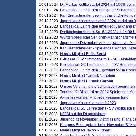
10.01.2024
Dr. Markus Kottke startet 2024 mit 100% beim 
07.01.2024
Landesliga: Leinfelden Stuttgarter Schachfreun
06.01.2024
Karl Brettschneider gewinnt das 8. Dreikönigs
29.12.2023
Jugendvereinsmeisterschaft 2024 startet am 0
17.12.2023
Landesliga: Leinfelden unterliegt Backnang kn
15.12.2023
Dreikönigsturnier am Sa, 6.1.2023 ab 14:00 U
09.12.2023
Württembergische Senioren-Mannschaftsmeiste
06.12.2023
Jugendblitz Dezember: Anton gewinnt vor Matt
06.12.2023
Karl Brettschneider - Spieler des Monats De
05.12.2023
Neues Mitglied Emile Renkl
03.12.2023
C-Klasse: TSV Simmozheim 1 - SC Leinfelden
03.12.2023
Kreisklasse: SC Leinfelden 2 – TSV Heimshei
26.11.2023
Landesliga: Leinfelden 1 gewinnt 5:3 in Ro
22.11.2023
Neues Mitglied Yannick Nägelein
22.11.2023
Neues Mitglied Hannah Gonsior
21.11.2023
Unsere Vereinsmeisterschaft 2024 beginnt am
21.11.2023
Termine für Blitzturniere 2024 Spieler des Mon
21.11.2023
Aktuelles von der Mitgliederversammlung
20.11.2023
Jugendvereinsmeisterschaft 2023
12.11.2023
Landesliga: SC Leinfelden I - SV Wolfbusch II 
10.11.2023
KJEM auf der Diepoldsburg
08.11.2023
Jugendblitz November: Matthias und Tijana 
08.11.2023
Knappes Endergebnis beim November Blitztur
07.11.2023
Neues Mitglied Jakob Rudhart
24.10.2023
Ausschreibung 15. Stadtmeisterschaft LE ist o