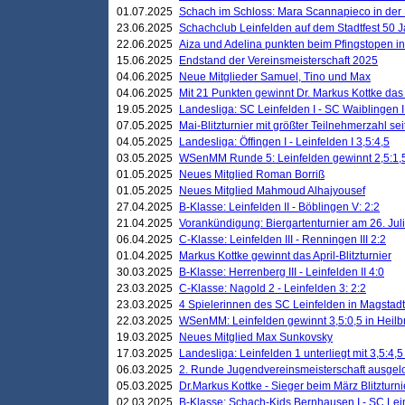
01.07.2025
Schach im Schloss: Mara Scannapieco in der
23.06.2025
Schachclub Leinfelden auf dem Stadtfest 50 
22.06.2025
Aiza und Adelina punkten beim Pfingstopen i
15.06.2025
Endstand der Vereinsmeisterschaft 2025
04.06.2025
Neue Mitglieder Samuel, Tino und Max
04.06.2025
Mit 21 Punkten gewinnt Dr. Markus Kottke das J
19.05.2025
Landesliga: SC Leinfelden I - SC Waiblingen I
07.05.2025
Mai-Blitzturnier mit größter Teilnehmerzahl se
04.05.2025
Landesliga: Öffingen I - Leinfelden I 3,5:4,5
03.05.2025
WSenMM Runde 5: Leinfelden gewinnt 2,5:1,
01.05.2025
Neues Mitglied Roman Borriß
01.05.2025
Neues Mitglied Mahmoud Alhajyousef
27.04.2025
B-Klasse: Leinfelden II - Böblingen V: 2:2
21.04.2025
Vorankündigung: Biergartenturnier am 26. Juli
06.04.2025
C-Klasse: Leinfelden III - Renningen III 2:2
01.04.2025
Markus Kottke gewinnt das April-Blitzturnier
30.03.2025
B-Klasse: Herrenberg III - Leinfelden II 4:0
23.03.2025
C-Klasse: Nagold 2 - Leinfelden 3: 2:2
23.03.2025
4 Spielerinnen des SC Leinfelden in Magstadt
22.03.2025
WSenMM: Leinfelden gewinnt 3,5:0,5 in Heilb
19.03.2025
Neues Mitglied Max Sunkovsky
17.03.2025
Landesliga: Leinfelden 1 unterliegt mit 3,5:4,5
06.03.2025
2. Runde Jugendvereinsmeisterschaft ausgel
05.03.2025
Dr.Markus Kottke - Sieger beim März Blitzturni
02.03.2025
B-Klasse: Schach-Kids Bernhausen I - SC Lein