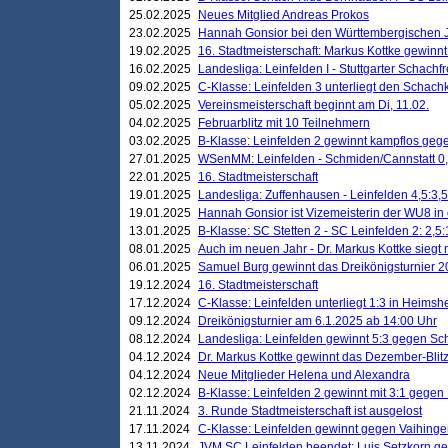
25.02.2025
Neues Mitglied Andreas Prokos
23.02.2025
Hannah Gonsior bei den Württembergischen 
19.02.2025
16. Stadtmeisterschaft: Markus Kottke gewinnt 
16.02.2025
Landesliga: Leinfelden I - Stuttgarter Schachfr
09.02.2025
C-Klasse: Leinfelden 3 unterliegt den Schach
05.02.2025
Vereinsmeisterschaft beginnt am Di, 11.02.
04.02.2025
Februarblitz mit 10 Teilnehmern
03.02.2025
B-Klasse: Leinfelden 2 gewinnt kampflos ge
27.01.2025
WSenMM: Leinfelden - Schmiden/Cannstatt 0,
22.01.2025
16. Stadtmeisterschaft
19.01.2025
Landesliga: Zuffenhausen - Leinfelden 4,5:3,5
19.01.2025
Hannah Gonsior ist Vizemeisterin der WU8 i
13.01.2025
B-Klasse: SC Stetten 2 - SC Leinfelden 2: 2,5:
08.01.2025
Auch im neuen Jahr - Dr. Markus Kottke siegt 
06.01.2025
Samuel Burg gewinnt das Dreikönigsturnier 
19.12.2024
16. Stadtmeisterschaft
17.12.2024
C-Klasse: Leinfelden unterliegt 1:3 in Heimsh
09.12.2024
Dreikönigsturnier am 6.1.2025 ab 14:00 Uhr
08.12.2024
Landesliga: Leinfelden gewinnt 5:3 gegen Sc
04.12.2024
Dr. Markus Kottke gewinnt das Dezember-Blitz
04.12.2024
Neue Mitglieder Helena und Alexandra
02.12.2024
B-Klasse: Leinfelden 2 gewinnt mit 3:1 gegen
21.11.2024
3. Runde Stadtmeisterschaft ist ausgelost
17.11.2024
C-Klasse: Leinfelden gewinnt gegen Vaihinge
13.11.2024
JVM SC Leinfelden beendet: Luis Setzkorn ge