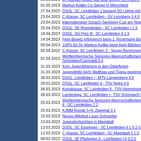
01.05.2023
Markus Kottke Co-Sieger in Mönchfeld
27.04.2023
DSOL: SC Leinfelden 1 besiegt SG Löhne mit 
23.04.2023
C-Klasse: SC Leinfelden - SV Leonberg 3 4:0
23.04.2023
Internationaler Schach-Senioren-Cup am Te
20.04.2023
DSOL: SK Rheinfelden - SC Leinfelden I 1:3
18.04.2023
DSOL: SG Porz III - SC Leinfelden II 1:3
14.04.2023
Felix Bowitz erfolgreich beim 1. Rosemarie B
05.04.2023
100% für Dr. Markus Kottke beim April-Blitztur
02.04.2023
C-Klasse: SC Leinfelden 3 - Spvgg Renningen
Württembergische Senioren-Mannschaftsmeist
01.04.2023
Schmiden/Cannstatt 0:4
31.03.2023
Kein Jugendtraining in den Osterferien
31.03.2023
Jugendblitz April: Matthias und Tijana gewinn
30.03.2023
DSOL: Leinfelden I - MTV Langenberg 4:0
29.03.2023
DSOL: SC Leinfelden II - TSV Netra 4:0
26.03.2023
Kreisklasse: SC Leinfelden II - TSV Heimsheim
26.03.2023
Landesliga: SC Leinfelden I - TSV Schönaich II
Württembergische Senioren-Mannschaftsmeiste
25.03.2023
II - SC Leinfelden 2:2
25.03.2023
KJMM Runde 5+6: Zweimal 3:1
15.03.2023
Neues Mitglied Louis Schneider
13.03.2023
Jugendschachtag in Magstadt
13.03.2023
DSOL: SC Eppingen - SC Leinfelden II 1,5:2,5
12.03.2023
C-Klasse: SC Leinfelden - SC Magstadt 3 1:3
09.03.2023
DSOL: SF Pfullingen II - Leinfelden I 0,5:3,5