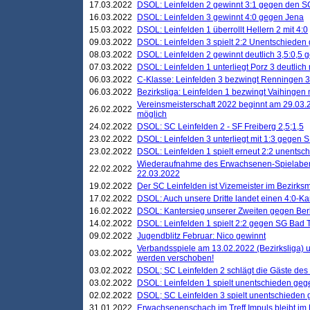
17.03.2022
DSOL: Leinfelden 2 gewinnt 3:1 gegen den 
16.03.2022
DSOL: Leinfelden 3 gewinnt 4:0 gegen Jena
15.03.2022
DSOL: Leinfelden 1 überrollt Hellern 2 mit 4:0
09.03.2022
DSOL: Leinfelden 3 spielt 2:2 Unentschieden
08.03.2022
DSOL: Leinfelden 2 gewinnt deutlich 3,5:0,5
07.03.2022
DSOL: Leinfelden 1 unterliegt Porz 3 deutlich 
06.03.2022
C-Klasse: Leinfelden 3 bezwingt Renningen 3 
06.03.2022
Bezirksliga: Leinfelden 1 bezwingt Vaihingen m
Vereinsmeisterschaft 2022 beginnt am 29.03.2
26.02.2022
möglich
24.02.2022
DSOL: SC Leinfelden 2 - SF Freiberg 2,5;1,5
23.02.2022
DSOL: Leinfelden 3 unterliegt mit 1:3 gegen S
23.02.2022
DSOL: Leinfelden 1 spielt erneut 2:2 unentsc
Wiederaufnahme des Erwachsenen-Spielabend
22.02.2022
22.03.2022
19.02.2022
Der SC Leinfelden ist Vizemeister im Bezirksm
17.02.2022
DSOL: Auch unsere Dritte landet einen 4:0-Ka
16.02.2022
DSOL: Kantersieg unserer Zweiten gegen Ber
14.02.2022
DSOL: Leinfelden 1 spielt 2:2 gegen SG Bad 
09.02.2022
Jugendblitz Februar: Nico gewinnt
Verbandsspiele am 13.02.2022 (Bezirksliga) 
03.02.2022
werden verschoben!
03.02.2022
DSOL; SC Leinfelden 2 schlägt die Gäste des
03.02.2022
DSOL: Leinfelden 1 spielt unentschieden gege
02.02.2022
DSOL; SC Leinfelden 3 spielt unentschieden
31.01.2022
Erwachsenenschach im Treff Impuls bleibt im