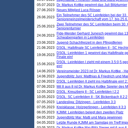
05.07.2023
Dr. Markus Kottke gewinnt das Juli Blitzturnier
27.06.2023
Neues Mitglied Luca Rösser
Ein Teilnehmer des SC Leinfelden bei der 33.
26.06.2023
Senioreneinzelmeisterschaft vom 17. bis 25.
Zwei Teilnehmer des SC Leinfelden beim 30.
25.06.2023
Seniorenturnier
Fide-Meister Gerhard Junesch gewinnt das 1
24.06.2023
Schwabengarten in Leinfelden
23.06.2023
Jugend-Schachfreizeit in den Pfingstferien
21.06.2023
DSOL: Halbfinale SC Leinfelden II - SC Hechi
DSOL: Leinfelden 1 gewinnt das Halbfinale geg
19.06.2023
Finale ein!
DSOL: Leinfelden I zieht mit einem 3.5:0,5 g
15.06.2023
ein!
14.06.2023
Vereinsmeister 2023 ist Dr. Markus Kottke - 
14.06.2023
Jugendblitz Juni: Matthias & Friedrich und M
12.06.2023
DSOL: Leinfelden II zieht ins Halbfinale ein! 2
07.06.2023
Mit 8 aus 8 ist Dr. Markus Kottke Spieler des 
12.05.2023
DSOL: Kreuzberg II - SC Leinfelden I 2:2
10.05.2023
DSOL: SC Leinfelden II - SK Bickenbach II 2:2
07.05.2023
Landesliga: Ditzingen - Leinfelden 3:3
07.05.2023
Kreisklasse: Holzgerlingen - Leinfelden II 3:3
06.05.2023
KJMM: Leinfelden belegt den zweiten Platz
04.05.2023
Jugendblitz Mai: Matti und Mara gewinnen
04.05.2023
Letzte Runde KJMM am Samstag im Treff Imp
03.05.2023
Dr. Markus Kottke Mai-Blitz Sieger mit 6 aus 6