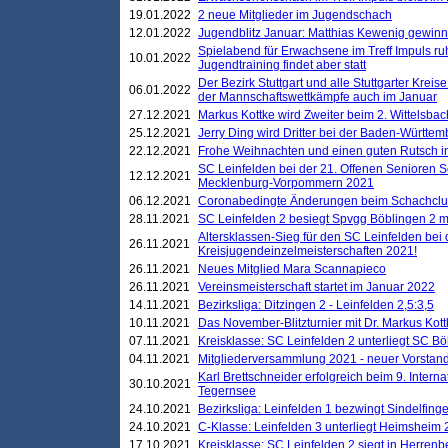
19.01.2022
2 neue Mitglieder im Jugendschach
12.01.2022
Jugendblitz Januar: Matthias Kewenig gewinn
Spielabend für Erwachsene im Treff Impuls ru
10.01.2022
Jugendtraining findet aber statt
Der Bezirk Stuttgart und alle Stuttgarter Krei
06.01.2022
der Mannschaftswettkämpfe auch im Januar
27.12.2021
Markus Kottke wird Zweiter beim 2. Wittelsb
25.12.2021
Jerry Ding wird Dritter bei der Baden-Württem
22.12.2021
Frohe Weihnachten und einen guten Rutsch i
SC Leinfelden bei der 21. Offenen Senioren S
12.12.2021
Mecklenburg-Vorpommern 2021
06.12.2021
Coronabedingte Änderungen beim Schachclub 
28.11.2021
SC Leinfelden 2 besiegt Spvgg Böblingen 2 mi
Altersklassen-Sieg für den SC Leinfelden bei
26.11.2021
Kreisjugendeinzelmeisterschaften 2021!
26.11.2021
Neues Mitglied Mara Scannapieco
26.11.2021
Vereinsmeisterschaft startet im Januar 2022
14.11.2021
Bezirksliga: Ditzingen 2 - Leinfelden 2,5:3,5
10.11.2021
Das November-Blitzturnier mit Dr. Markus Kott
07.11.2021
Kreisklasse: SC Leinfelden 2 unterliegt SC B
04.11.2021
Mitgliederversammlung 2021 - neuer Vorstan
Karl Brettschneider erfolgreich beim 9. Inte
30.10.2021
Tegernsee
24.10.2021
Bezirksliga: Leinfelden 1 bezwingt Sindelfinge
24.10.2021
C-Klasse: Leinfelden 3 unterliegt Heimsheim 2
17.10.2021
Kreisklasse: SC Leinfelden 2 siegt in Herrenbe