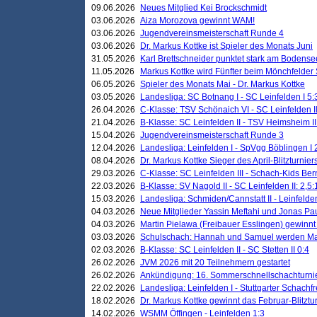
09.06.2026
Neues Mitglied Kei Brockschmidt
03.06.2026
Aiza Morozova gewinnt WAM!
03.06.2026
Jugendvereinsmeisterschaft Runde 4
03.06.2026
Dr. Markus Kottke ist Spieler des Monats Juni
31.05.2026
Karl Brettschneider punktet stark am Bodense
11.05.2026
Markus Kottke wird Fünfter beim Mönchfelder
06.05.2026
Spieler des Monats Mai - Dr. Markus Kottke
03.05.2026
Landesliga: SC Botnang I - SC Leinfelden I 5:
26.04.2026
C-Klasse: TSV Schönaich VI - SC Leinfelden II
21.04.2026
B-Klasse: SC Leinfelden II - TSV Heimsheim II
15.04.2026
Jugendvereinsmeisterschaft Runde 3
12.04.2026
Landesliga: Leinfelden I - SpVgg Böblingen I 
08.04.2026
Dr. Markus Kottke Sieger des April-Blitzturnier
29.03.2026
C-Klasse: SC Leinfelden III - Schach-Kids Ber
22.03.2026
B-Klasse: SV Nagold II - SC Leinfelden II: 2,5:
15.03.2026
Landesliga: Schmiden/Cannstatt II - Leinfelden
04.03.2026
Neue Mitglieder Yassin Meftahi und Jonas Pa
04.03.2026
Martin Pielawa (Freibauer Esslingen) gewinnt 
03.03.2026
Schulschach: Hannah und Samuel werden Ma
02.03.2026
B-Klasse: SC Leinfelden II - SC Stetten II 0:4
26.02.2026
JVM 2026 mit 20 Teilnehmern gestartet
26.02.2026
Ankündigung: 16. Sommerschnellschachturnie
22.02.2026
Landesliga: Leinfelden I - Stuttgarter Schachfr
18.02.2026
Dr. Markus Kottke gewinnt das Februar-Blitztu
14.02.2026
WSMM Öffingen - Leinfelden 1:3