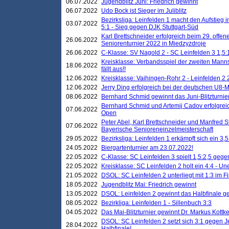
06.07.2022
Jugendblitz Juni: Friedrich gewinnt
06.07.2022
Udo Bock ist Sieger im Juliblitz
Bezirksliga: Leinfelden 1 macht den Aufstieg i
03.07.2022
5:1 - Sieg gegen DJK Stuttgart-Süd
Karl Brettschneider erfolgreich beim 29. off
26.06.2022
Seniorenturnier 2022 in Miedzyzdroje
26.06.2022
C-Klasse: SV Nagold 2 - SC Leinfelden 3 1,5:
Kreisklasse: Verbandsspiel der zweiten Manns
18.06.2022
fällt aus!!
12.06.2022
Kreisklasse: Vaihingen-Rohr 2 - Leinfelden 2 
12.06.2022
Jerry Ding erfolgreich bei der deutschen U8-M
08.06.2022
Bernhard Schmid gewinnt das Juni-Blitzturnie
Bernhard Schmid und Artemij Cadov erfolgreic
07.06.2022
Open
Peter Abel, Karl Brettschneider und Manfred St
07.06.2022
Bayerische Senioreneinzelmeisterschaft
29.05.2022
Bezirksliga: Leinfelden 1 erkämpft sich ein 3,
24.05.2022
Biergartenturnier am 23.07.2022!
22.05.2022
C-Klasse: SC Leinfelden 3 spielt 1,5:2,5 geg
22.05.2022
Kreisklasse: SC Leinfelden 2 holt ein 4:4 - 
21.05.2022
DSOL: SC Leinfelden 2 unterliegt mit 1:3 im F
18.05.2022
Jugendblitz Mai: Friedrich gewinnt
13.05.2022
DSOL: Leinfelden 2 gewinnt das Halbfinale geg
08.05.2022
Bezirkliga: Leinfelden 1 - Sillenbuch 3:3
04.05.2022
Das Mai-Blitzturnier gewinnt Dr. Markus Kottk
DSOL: SC Leinfelden 2 setzt sich 3:1 gegen J
28.04.2022
Halbfinale!