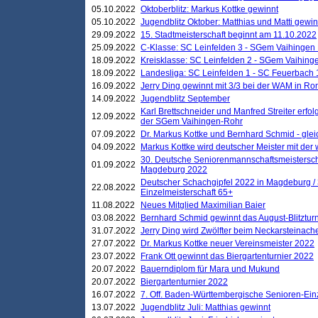
05.10.2022
Oktoberblitz: Markus Kottke gewinnt
05.10.2022
Jugendblitz Oktober: Matthias und Matti gewi
29.09.2022
15. Stadtmeisterschaft beginnt am 11.10.2022
25.09.2022
C-Klasse: SC Leinfelden 3 - SGem Vaihingen 
18.09.2022
Kreisklasse: SC Leinfelden 2 - SGem Vaihinge
18.09.2022
Landesliga: SC Leinfelden 1 - SC Feuerbach 
16.09.2022
Jerry Ding gewinnt mit 3/3 bei der WAM in 
14.09.2022
Jugendblitz September
Karl Brettschneider und Manfred Streiter erfo
12.09.2022
der SGem Vaihingen-Rohr
07.09.2022
Dr. Markus Kottke und Bernhard Schmid - glei
04.09.2022
Markus Kottke wird deutscher Meister mit de
30. Deutsche Seniorenmannschaftsmeistersch
01.09.2022
Magdeburg 2022
Deutscher Schachgipfel 2022 in Magdeburg /
22.08.2022
Einzelmeisterschaft 65+
11.08.2022
Neues Mitglied Maximilian Baier
03.08.2022
Bernhard Schmid gewinnt das August-Blitzturn
31.07.2022
Jerry Ding wird Zwölfter beim Neckarsteinac
27.07.2022
Dr. Markus Kottke neuer Vereinsmeister 2022
23.07.2022
Frank Ott gewinnt das Biergartenturnier 2022
20.07.2022
Bauerndiplom für Mara und Mukund
20.07.2022
Biergartenturnier 2022
16.07.2022
7. Off. Baden-Württembergische Senioren-Ein
13.07.2022
Jugendblitz Juli: Matthias gewinnt