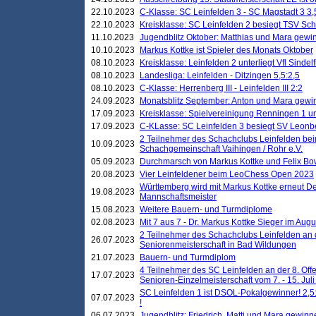
22.10.2023
C-Klasse: SC Leinfelden 3 - SC Magstadt 3 3,
22.10.2023
Kreisklasse: SC Leinfelden 2 besiegt TSV Schö
11.10.2023
Jugendblitz Oktober: Matthias und Mara gewi
10.10.2023
Markus Kottke ist Spieler des Monats Oktober
08.10.2023
Kreisklasse: Leinfelden 2 unterliegt Vfl Sindel
08.10.2023
Landesliga: Leinfelden - Ditzingen 5,5:2,5
08.10.2023
C-Klasse: Herrenberg III - Leinfelden III 2:2
24.09.2023
Monatsblitz September: Anton und Mara gew
17.09.2023
Kreisklasse: Spielvereinigung Renningen 1 unt
17.09.2023
C-KLasse: SC Leinfelden 3 besiegt SV Leonbe
2 Teilnehmer des Schachclubs Leinfelden bei
10.09.2023
Schachgemeinschaft Vaihingen / Rohr e.V.
05.09.2023
Durchmarsch von Markus Kottke und Felix Bow
20.08.2023
Vier Leinfeldener beim LeoChess Open 2023
Württemberg wird mit Markus Kottke erneut D
19.08.2023
Mannschaftsmeister
15.08.2023
Weitere Bauern- und Turmdiplome
02.08.2023
Mit 7 aus 7 - Dr. Markus Kottke Sieger im Augus
2 Teilnehmer des Schachclubs Leinfelden an 
26.07.2023
Seniorenmeisterschaft in Bad Wildungen
21.07.2023
Bauern- und Turmdiplom
4 Teilnehmer des SC Leinfelden an der 8. O
17.07.2023
Senioren-Einzelmeisterschaft vom 7. - 15. Jul
SC Leinfelden 1 ist DSOL-Pokalgewinner! 2,5:1
07.07.2023
!
06.07.2023
Jugendblitz: Friedrich, Matti und Mara gewinn