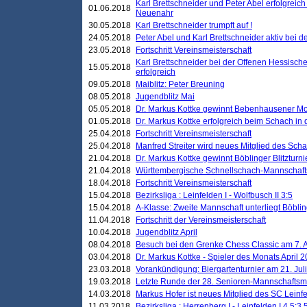
Karl Brettschneider und Peter Abel erfolgreic
01.06.2018
Neuenahr
30.05.2018
Karl Brettschneider trumpft auf !
24.05.2018
Peter Abel und Karl Brettschneider aktiv bei
23.05.2018
Fortschritt Vereinsmeisterschaft
Karl Brettschneider bei der Offenen Hessisch
15.05.2018
erfolgreich
09.05.2018
Maiblitz: Peter Breuning
08.05.2018
Jugendblitz Mai
05.05.2018
Dr. Markus Kottke gewinnt Bebenhausener Mo
01.05.2018
Dr. Markus Kottke erfolgreich beim Schach in
25.04.2018
Fortschritt Vereinsmeisterschaft
25.04.2018
Manfred Streiter wird neues Mitglied des Sch
21.04.2018
Dr. Markus Kottke gewinnt Böblinger Blitzturni
21.04.2018
Württembergische Schnellschach-Mannschafts
18.04.2018
Fortschritt Vereinsmeisterschaft
15.04.2018
Bezirksliga : Leinfelden I - Wolfbusch II 3:5
15.04.2018
A-Klasse: Zweite Mannschaft unterliegt Böblin
11.04.2018
Fortschritt der Vereinsmeisterschaft
10.04.2018
Jugendblitz April
08.04.2018
Besuch bei den Grenke Chess Classic am 7. A
03.04.2018
Dr. Markus Kottke - Spieler des Monats April 
23.03.2018
Vorankündigung: Biergartenturnier am 21. Jul
19.03.2018
Letzte Runde der 28. Senioren-Mannschaftsme
14.03.2018
Markus Hofer ist neues Mitglied des SC Leinf
11.03.2018
Bezirksliga : Herrenberg I - Leinfelden I 4,5:3,