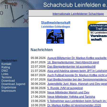
Internationale Leinfeldener Schachtage
Nachrichten
05.08.2026
August Blitzturnier Dr. Markus Kottke wackel
Nachrichten
26.07.2026
16. Biergartenturnier: Neil Albrecht siegt
Kontakt
22.07.2026
Das Biergartenturnier ist ausgebucht!
Rating
DWZ
21.07.2026
Aiza und Adelina siegen beim JPT in Leiphei
Links
08.07.2026
Auch Fußball konnte Dr. Markus Kottke nicht
Termine
07.07.2026
Karl Brettschneider bei der Seniorenmeister
Download
30.06.2026
Jugendblitz Juni: Mara, Hannah und Dev gew
Download Jugend
Ergebnisse
30.06.2026
5. Runde JVM ist ausgelost
Impressum
26.06.2026
Neue Mitglieder Marish und Dev
17.06.2026
Neue Mitglieder Yothika und Tanisha
15.06.2026
5 Teilnehmer aus Leinfelden beim Schach im 
10.06.2026
Dr. Markus Kottke ist Vereinsmeister 2026