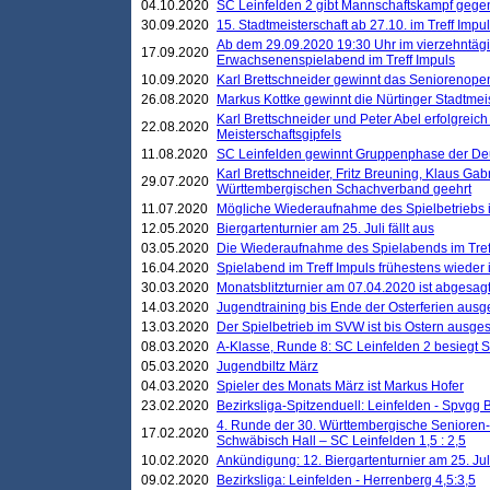
04.10.2020
SC Leinfelden 2 gibt Mannschaftskampf gege
30.09.2020
15. Stadtmeisterschaft ab 27.10. im Treff Impu
Ab dem 29.09.2020 19:30 Uhr im vierzehntäg
17.09.2020
Erwachsenenspielabend im Treff Impuls
10.09.2020
Karl Brettschneider gewinnt das Seniorenopen
26.08.2020
Markus Kottke gewinnt die Nürtinger Stadtmei
Karl Brettschneider und Peter Abel erfolgreic
22.08.2020
Meisterschaftsgipfels
11.08.2020
SC Leinfelden gewinnt Gruppenphase der De
Karl Brettschneider, Fritz Breuning, Klaus Gab
29.07.2020
Württembergischen Schachverband geehrt
11.07.2020
Mögliche Wiederaufnahme des Spielbetriebs
12.05.2020
Biergartenturnier am 25. Juli fällt aus
03.05.2020
Die Wiederaufnahme des Spielabends im Treff
16.04.2020
Spielabend im Treff Impuls frühestens wieder
30.03.2020
Monatsblitzturnier am 07.04.2020 ist abgesag
14.03.2020
Jugendtraining bis Ende der Osterferien ausg
13.03.2020
Der Spielbetrieb im SVW ist bis Ostern ausges
08.03.2020
A-Klasse, Runde 8: SC Leinfelden 2 besiegt 
05.03.2020
Jugendbiltz März
04.03.2020
Spieler des Monats März ist Markus Hofer
23.02.2020
Bezirksliga-Spitzenduell: Leinfelden - Spvgg 
4. Runde der 30. Württembergische Senioren
17.02.2020
Schwäbisch Hall – SC Leinfelden 1,5 : 2,5
10.02.2020
Ankündigung: 12. Biergartenturnier am 25. Juli
09.02.2020
Bezirksliga: Leinfelden - Herrenberg 4,5:3,5