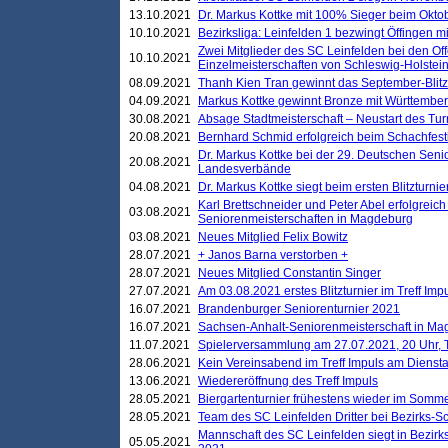
13.10.2021
Dr. Markus Kottke mit 100% Sieger beim Oktobe
10.10.2021
Bezirksliga: Leinfelden 1 bezwingt Öffingen mi
Zwei Mitglieder des SC Leinfelden bei den Of
10.10.2021
Einzelmeisterschaften von Schleswig-Holstei
08.09.2021
Thanh Kien Tran gewinnt das September-Blitz
04.09.2021
Markus Kottke gewinnt Bronze mit Württemberg
30.08.2021
Absage Stadtmeisterschaft – Neustart des Tur
20.08.2021
Bernhard Schmid erfolgreich beim Schachfesti
Dr. Markus Kottke bei der 29. Deutschen Sen
20.08.2021
Landesverbände
04.08.2021
Dr. Markus Kottke siegt beim ersten Blitzturn
Karl Brettschneider und Peter Abel erfolgreic
03.08.2021
Seniorenmeisterschaften in Magdeburg
03.08.2021
Neues Mitglied Felix Bowitz
28.07.2021
+ Janos Barna verstorben +
28.07.2021
Neues Mitglied Constantin Singer
27.07.2021
Am 03.08.2021 erstes Blitzturnier im Treff Im
16.07.2021
Brandenburger Seniorenturnier 2021
16.07.2021
Sachsen-Anhalt-Seniorenmeisterschaft in M
11.07.2021
Spielerversammlung am 27.07.2021, 20 Uhr, T
28.06.2021
Kein Vereinsabend im Treff Impuls am Dienst
13.06.2021
Wiedereröffnung des Treff Impuls
28.05.2021
Biergartenturnier frühestens wieder im Somm
28.05.2021
Team des SC Leinfelden Dritter bei Bezirks-S
Mannschaft des SC Leinfelden siegt in Bezirks
05.05.2021