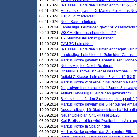
10.11.2024
B-Klasse: Leinfelden 2 unterliegt mit 1,5;2,5 
06.11.2024
Mit 7 aus 7 gewinnt Dr. Markus Kottke das Nov
05.11.2024
KJEM Stuttgart-West
05.11.2024
Neue Bauerndiplome
27.10.2024
Landesliga: Leinfelden gewinnt 5:3 auswärts
20.10.2024
WSMM: Grunbach-Leinfelden 2:2
16.10.2024
16. Stadtmeisterschaft gestartet
16.10.2024
JVM SC Leinfelden
13.10.2024
B-Klasse: Leinfelden 2 unterliegt gegen Vaihi
13.10.2024
Landesliga: Leinfelden I - Schmiden-Cannstatt 
04.10.2024
Markus Kottke gewinnt Bebenhäuser Oktober-B
02.10.2024
Neues Mitglied Jakob Schleper
02.10.2024
Dr. Markus Kottke ist Sieger des Oktober- Blitz
29.09.2024
Auftakt C-Klasse: Leinfelden 3 verliert 1,5:2,5
28.09.2024
Markus Kottke wird erneut Deutscher Meister 
26.09.2024
Jugendvereinsmeisterschaft Runde 8 ist ausg
22.09.2024
Auftakt Landesliga: Leinfelden gewinnt 5:3
15.09.2024
B-Klasse: Leinfelden 2 unterliegt knapp mit 1,
14.09.2024
Markus Kottke gewinnt die Sillenbucher Amate
10.09.2024
Ausschreibung 16. Stadtmeisterschaft ist onli
09.09.2024
Neuer Spielplan für C-Klasse 24/25
08.09.2024
Karl Brettschneider wird Zweiter beim Vaihing
03.09.2024
Markus Kottke in Spaichingen
03.09.2024
Markus Kottke gewinnt das September-Blitztur