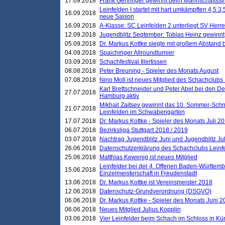
17.09.2018
Frank Gehringer gewinnt beim Mannschaftssi
Leinfelden I startet mit hart umkämpften 4,5:
16.09.2018
neue Saison
16.09.2018
A-Klasse: SC Leinfelden 2 unterliegt SV Herre
12.09.2018
Jugendblitz September: Tobias Heinz gewinnt
05.09.2018
Dr. Markus Kottke siegte mit großem Abstand 
04.09.2018
Spaichinger Allroundturnier
03.09.2018
Schachfestival Illertissen
08.08.2018
Peter Breuning - Spieler des Monats August
07.08.2018
Nino Moll ist neues Mitglied des Schachclubs
Karl Brettschneider und Peter Abel bei den D
27.07.2018
Hamburg aktiv
Mikhail Zaitsev gewinnt das 10. Sommer-Schn
21.07.2018
Leinfelden im Schwabengarten
17.07.2018
Dr. Markus Kottke - Spieler des Monats Juli 2
06.07.2018
Bezirksliga Stuttgart 2018 / 2019
03.07.2018
Nachtrag Jugendblitz Juni und Jugendblitz Jul
26.06.2018
Datenschutzerklärung des Schachclubs Lein
25.06.2018
Matthias Kewenig ist neues Mitglied
Leinfelder bei der 4. Offenen Baden-Württem
15.06.2018
Einzelmeisterschaft in Freudenstadt
13.06.2018
Dr. Markus Kottke ist Vereinsmeister 2018
12.06.2018
Datenschutz-Grundverordnung (DSGVO)
06.06.2018
Dr. Markus Kottke - Spieler des Monats Juni 
06.06.2018
Neues Mitglied Julius Kopplin
03.06.2018
Vier Leinfelder beim Schach im Schloss in K