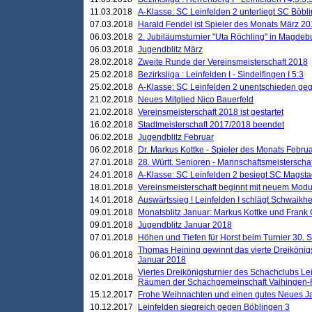
11.03.2018
A-Klasse: SC Leinfelden 2 unterliegt SC Böbli
07.03.2018
Harald Fendel ist Spieler des Monats März 2
06.03.2018
2. Jubiläumsturnier "Uta Röchling" in Magdebu
06.03.2018
Jugendblitz März
28.02.2018
Zweite Runde der Vereinsmeisterschaft 2018
25.02.2018
Bezirksliga : Leinfelden I - Sindelfingen I 5:3
25.02.2018
A-Klasse: SC Leinfelden 2 unentschieden geg
21.02.2018
Neues Mitglied Nico Bauerfeld
21.02.2018
Vereinsmeisterschaft 2018 ist gestartet
16.02.2018
Stadtmeisterschaft 2017/2018 beendet
06.02.2018
Jugendblitz Februar
06.02.2018
Dr. Markus Kottke - Spieler des Monats Febru
27.01.2018
28. Württ. Senioren - Mannschaftsmeisterscha
24.01.2018
A-Klasse: SC Leinfelden 2 besiegt SC Magstadt
18.01.2018
Vereinsmeisterschaft beginnt mit neuem Mod
14.01.2018
Auswärtssieg ! Leinfelden I schlägt Schwaikhei
09.01.2018
Monatsblitz Januar: Markus Kottke und Frank
09.01.2018
Jugendblitz Januar 2018
07.01.2018
Höhen und Tiefen für Horst beim Turnier 30. 
Thomas Heining gewinnt das vierte Dreikönigs
06.01.2018
Januar 2018
Viertes Dreikönigsturnier des Schachclubs Le
02.01.2018
Räumen der Schachgemeinschaft Vaihingen-
15.12.2017
Frohe Weihnachten und einen gutes Neues J
10.12.2017
Leinfelden siegreich gegen Böblingen 3