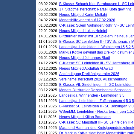
08.02.2026
B-Klasse: Schach-Kids Bernhausen I - SC Leinf
06.02.2026
17. Stadtmeisterschaft: Rafael Kloth gewinnt
06.02.2026
Neues Mitglied Karim Meftahi
04.02.2026
Monatsblitz verlegt auf 17.02.2026
01.02.2026
C-Klasse: SGem Vaihingen/Rohr IV - SC Leinfel
22.01.2026
Neues Mitglied Lukas Heintel
14.01.2026
Blitzturnier startet mit 10 Spielern ins neue J
11.01.2026
B-Klasse: SC Leinfelden II - TSV Schönaich IV
11.01.2026
Landesliga: Leinfelden I - Waiblingen I 5,5:2,5
06.01.2026
Markus Kottke gewinnt das Dreikönigsturnier
06.01.2026
Neues Mitglied Johannes Bladt
14.12.2025
C-Klasse: SC Leinfelden III - SV Herrenberg III
10.12.2025
Neues Mitglied Abdullah Al Awad
08.12.2025
Ankündigung Dreikönigsturnier 2026
07.12.2025
Vereinsmeisterschaft 2026 Ausschreibung
07.12.2025
B-Klasse: VfL Sindelfingen III - SC Leinfelden I
03.12.2025
Monats-Blitzturnier Dezember mit Sensation
30.11.2025
Landesliga: Winnenden - Leinfelden 3:5
16.11.2025
Landesliga: Leinfelden - Zuffenhausen 4,5:3,5
16.11.2025
B-Klasse: SC Leinfelden II - SC Böblingen V 0
15.11.2025
WSenMM: Leinfelden - Neckartenzlingen 1,5:
11.11.2025
Neues Mitglied Kilian Baumann
10.11.2025
C-Klasse: SC Magstadt III - SC Leinfelden III 4
09.11.2025
Mara und Hannah sind Kreisjugendeinzelmei
05.11.2025
Dr. Markus Kottke siegt beim Monatsblitzturn