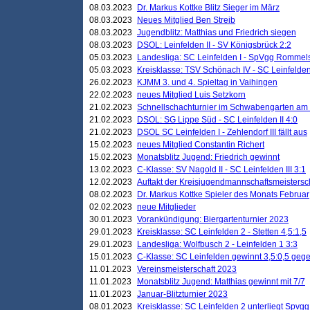
08.03.2023
Dr. Markus Kottke Blitz Sieger im März
08.03.2023
Neues Mitglied Ben Streib
08.03.2023
Jugendblitz: Matthias und Friedrich siegen
08.03.2023
DSOL: Leinfelden II - SV Königsbrück 2:2
05.03.2023
Landesliga: SC Leinfelden I - SpVgg Rommels
05.03.2023
Kreisklasse: TSV Schönach IV - SC Leinfelden 
26.02.2023
KJMM 3. und 4. Spieltag in Vaihingen
22.02.2023
neues Mitglied Luis Setzkorn
21.02.2023
Schnellschachturnier im Schwabengarten am
21.02.2023
DSOL: SG Lippe Süd - SC Leinfelden II 4:0
21.02.2023
DSOL SC Leinfelden I - Zehlendorf III fällt aus
15.02.2023
neues Mitglied Constantin Richert
15.02.2023
Monatsblitz Jugend: Friedrich gewinnt
13.02.2023
C-Klasse: SV Nagold II - SC Leinfelden III 3:1
12.02.2023
Auftakt der Kreisjugendmannschaftsmeistersc
08.02.2023
Dr. Markus Kottke Spieler des Monats Februar
02.02.2023
neue Mitglieder
30.01.2023
Vorankündigung: Biergartenturnier 2023
29.01.2023
Kreisklasse: SC Leinfelden 2 - Stetten 4,5:1,5
29.01.2023
Landesliga: Wolfbusch 2 - Leinfelden 1 3:3
15.01.2023
C-Klasse: SC Leinfelden gewinnt 3,5:0,5 geg
11.01.2023
Vereinsmeisterschaft 2023
11.01.2023
Monatsblitz Jugend: Matthias gewinnt mit 7/7
11.01.2023
Januar-Blitzturnier 2023
08.01.2023
Kreisklasse: SC Leinfelden 2 unterliegt Spvg