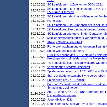
2021
01.05.2021
SC Leinfelden II ist Zweiter der DSOL 2021
SC Leinfelden II steht im Finale der DSOL am 
24.04.2021
SV Türme Billerbeck
15.04.2021
SC Leinfelden II steht im Halbfinale der Deu
03.04.2021
Frohe Ostern
02.04.2021
SC Leinfelden II ist Gruppensieger in der De
01.04.2021
SC Leinfelden I Gruppenfünfter in der Deuts
30.03.2021
SC Leinfelden erfolgreich in der Deutschen 
15.03.2021
Mitgliederversammlung wird verlegt vom 30.0
05.01.2021
Absage Stadtmeisterschaft
19.12.2020
Frohe Weihnachten und einen guten Beginn f
17.11.2020
Keine Weihnachtsfeier 2020
Drei Jugendliche des SC Leinfelden erfolgreic
04.11.2020
Kreisjugendeinzelmeisterschaft im Freizeithe
31.10.2020
Treff Impuls ab sofort bis auf weiteres wieder
29.10.2020
Verschiebung Stadtmeisterschaft
27.10.2020
Spielerversammlung am 17.11.2020 und Mitg
24.10.2020
Start der Stadtmeisterschaft wird verschoben
24.10.2020
Spielabend am 27.10. entfällt
Bernhard Schmid und Michele Porro sind neu
14.10.2020
Schachclubs Leinfelden
Am 13.10.2020 ab 19:00 Uhr Erörterung der L
11.10.2020
Hygienebedingungen
06.10.2020
Jugendblitz entfällt
05.10.2020
Neue Corona-Saison vom Präsidium des Sch