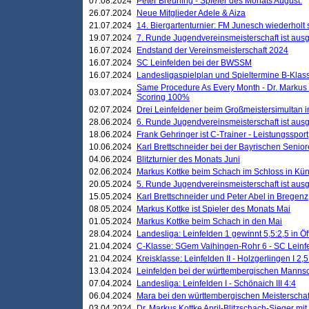
07.08.2024
Peter Breuning - Spieler des Monats August.
26.07.2024
Neue Mitglieder Adele & Aiza
21.07.2024
14. Biergartenturnier: FM Junesch wiederholt
19.07.2024
7. Runde Jugendvereinsmeisterschaft ist ausg
16.07.2024
Endstand der Vereinsmeisterschaft 2024
16.07.2024
SC Leinfelden bei der BWSSM
16.07.2024
Landesligaspielplan und Spieltermine B-Kla
Same Procedure As Every Month - Dr. Markus 
03.07.2024
Scoring 100%
02.07.2024
Drei Leinfeldener beim Großmeistersimultan 
28.06.2024
6. Runde Jugendvereinsmeisterschaft ist ausg
18.06.2024
Frank Gehringer ist C-Trainer - Leistungssport
10.06.2024
Karl Brettschneider bei der Bayrischen Senio
04.06.2024
Blitzturnier des Monats Juni
02.06.2024
Markus Kottke beim Schach im Schloss in Kü
20.05.2024
5. Runde Jugendvereinsmeisterschaft ist ausg
15.05.2024
Karl Brettschneider und Peter Abel in Bregenz
08.05.2024
Markus Kottke ist Spieler des Monats Mai
01.05.2024
Markus Kottke beim Schach in den Mai
28.04.2024
Landesliga: Leinfelden 1 gewinnt 5,5:2,5 in Ö
21.04.2024
C-Klasse: SGem Vaihingen-Rohr 6 - SC Leinfe
21.04.2024
Kreisklasse: Leinfelden II - Holzgerlingen I 2,5
13.04.2024
Leinfelden bei der württembergischen Mannsc
07.04.2024
Landesliga: Leinfelden I - Schönaich III 4:4
06.04.2024
Mara bei den württembergischen Meisterscha
03.04.2024
Dr. Markus Kottke April-Blitzschach-Sieger mit