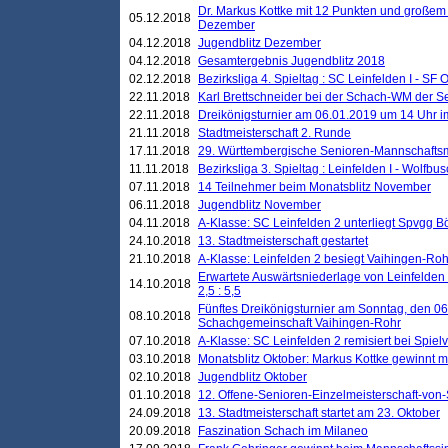
Dr. Markus Kottke mit 12 Punkten und großem
05.12.2018
Dezember
04.12.2018
Jugendblitz Dezember
04.12.2018
Gesamtergebnis Jugendblitz 2018
02.12.2018
Bezirksliga 4. Spieltag : SC Leinfelden I - SF O
22.11.2018
Karl Brettschneider bei der Schach-WM der S
22.11.2018
Dreikönigsturnier am 06.01.2019 um 14 Uhr im 
21.11.2018
Stadtmeisterschaft 2. Runde
17.11.2018
29. Württembergische Senioren-Mannschaftsm
11.11.2018
Bezirksliga 3. Spieltag : Leinfelden I - Wolfbusch
07.11.2018
14 Teilnehmer beim Monatsblitz November
06.11.2018
Jugendblitz November
04.11.2018
A-Klasse: SC Leinfelden 2 unterliegt Spvgg Bö
24.10.2018
13. Stadtmeisterschaft gestartet
21.10.2018
A-Klasse: Leinfelden 2 besiegt Vaihingen-Rohr 
Erwartete Auswärtsniederlage von Leinfelden 
14.10.2018
2,5 : 5,5
Fünftes Dreikönigsturnier am Sonntag, den 0
08.10.2018
Schachgemeinschaft Vaihingen-Rohr
07.10.2018
A-Klasse: SC Leinfelden 2 remisiert bei Spie
03.10.2018
Monatsblitz Oktober: Markus Kottke gewinnt mi
02.10.2018
Jugendblitz Oktober
01.10.2018
12. Offene-Senioren-Einzelmeisterschaft-von
24.09.2018
13. Stadtmeisterschaft startet am 23. Oktober
20.09.2018
Faszination Schach im Milaneo