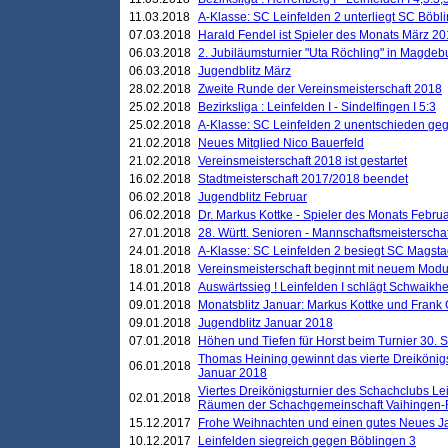
11.03.2018
A-Klasse: SC Leinfelden 2 unterliegt SC Böbli
07.03.2018
Harald Fendel ist Spieler des Monats März 2
06.03.2018
2. Jubiläumsturnier "Uta Röchling" in Magdebu
06.03.2018
Jugendblitz März
28.02.2018
Zweite Runde der Vereinsmeisterschaft 2018
25.02.2018
Bezirksliga : Leinfelden I - Sindelfingen I 5:3
25.02.2018
A-Klasse: SC Leinfelden 2 unentschieden geg
21.02.2018
Neues Mitglied Nico Bauerfeld
21.02.2018
Vereinsmeisterschaft 2018 ist gestartet
16.02.2018
Stadtmeisterschaft 2017/2018 beendet
06.02.2018
Jugendblitz Februar
06.02.2018
Dr. Markus Kottke - Spieler des Monats Febru
27.01.2018
28. Württ. Senioren - Mannschaftsmeisterscha
24.01.2018
A-Klasse: SC Leinfelden 2 besiegt SC Magstadt
18.01.2018
Vereinsmeisterschaft beginnt mit neuem Mod
14.01.2018
Auswärtssieg ! Leinfelden I schlägt Schwaikhei
09.01.2018
Monatsblitz Januar: Markus Kottke und Frank
09.01.2018
Jugendblitz Januar 2018
07.01.2018
Höhen und Tiefen für Horst beim Turnier 30. 
Thomas Heining gewinnt das vierte Dreikönigs
06.01.2018
Januar 2018
Viertes Dreikönigsturnier des Schachclubs Le
02.01.2018
Räumen der Schachgemeinschaft Vaihingen-
15.12.2017
Frohe Weihnachten und einen gutes Neues J
10.12.2017
Leinfelden siegreich gegen Böblingen 3