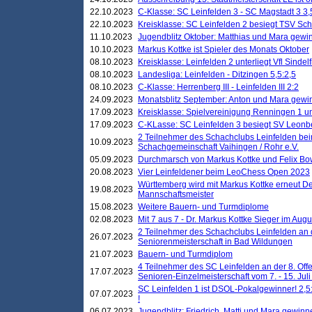
22.10.2023
C-Klasse: SC Leinfelden 3 - SC Magstadt 3 3,
22.10.2023
Kreisklasse: SC Leinfelden 2 besiegt TSV Schö
11.10.2023
Jugendblitz Oktober: Matthias und Mara gewi
10.10.2023
Markus Kottke ist Spieler des Monats Oktober
08.10.2023
Kreisklasse: Leinfelden 2 unterliegt Vfl Sindel
08.10.2023
Landesliga: Leinfelden - Ditzingen 5,5:2,5
08.10.2023
C-Klasse: Herrenberg III - Leinfelden III 2:2
24.09.2023
Monatsblitz September: Anton und Mara gew
17.09.2023
Kreisklasse: Spielvereinigung Renningen 1 unt
17.09.2023
C-KLasse: SC Leinfelden 3 besiegt SV Leonbe
2 Teilnehmer des Schachclubs Leinfelden bei
10.09.2023
Schachgemeinschaft Vaihingen / Rohr e.V.
05.09.2023
Durchmarsch von Markus Kottke und Felix Bow
20.08.2023
Vier Leinfeldener beim LeoChess Open 2023
Württemberg wird mit Markus Kottke erneut D
19.08.2023
Mannschaftsmeister
15.08.2023
Weitere Bauern- und Turmdiplome
02.08.2023
Mit 7 aus 7 - Dr. Markus Kottke Sieger im Augus
2 Teilnehmer des Schachclubs Leinfelden an 
26.07.2023
Seniorenmeisterschaft in Bad Wildungen
21.07.2023
Bauern- und Turmdiplom
4 Teilnehmer des SC Leinfelden an der 8. O
17.07.2023
Senioren-Einzelmeisterschaft vom 7. - 15. Jul
SC Leinfelden 1 ist DSOL-Pokalgewinner! 2,5:1
07.07.2023
!
06.07.2023
Jugendblitz: Friedrich, Matti und Mara gewinn