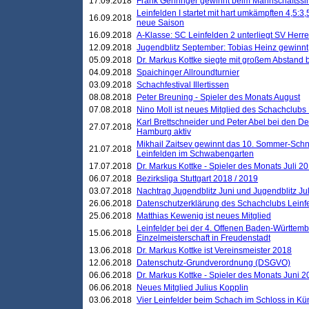
17.09.2018
Frank Gehringer gewinnt beim Mannschaftssi
Leinfelden I startet mit hart umkämpften 4,5:
16.09.2018
neue Saison
16.09.2018
A-Klasse: SC Leinfelden 2 unterliegt SV Herre
12.09.2018
Jugendblitz September: Tobias Heinz gewinnt
05.09.2018
Dr. Markus Kottke siegte mit großem Abstand 
04.09.2018
Spaichinger Allroundturnier
03.09.2018
Schachfestival Illertissen
08.08.2018
Peter Breuning - Spieler des Monats August
07.08.2018
Nino Moll ist neues Mitglied des Schachclubs
Karl Brettschneider und Peter Abel bei den D
27.07.2018
Hamburg aktiv
Mikhail Zaitsev gewinnt das 10. Sommer-Schn
21.07.2018
Leinfelden im Schwabengarten
17.07.2018
Dr. Markus Kottke - Spieler des Monats Juli 2
06.07.2018
Bezirksliga Stuttgart 2018 / 2019
03.07.2018
Nachtrag Jugendblitz Juni und Jugendblitz Jul
26.06.2018
Datenschutzerklärung des Schachclubs Lein
25.06.2018
Matthias Kewenig ist neues Mitglied
Leinfelder bei der 4. Offenen Baden-Württem
15.06.2018
Einzelmeisterschaft in Freudenstadt
13.06.2018
Dr. Markus Kottke ist Vereinsmeister 2018
12.06.2018
Datenschutz-Grundverordnung (DSGVO)
06.06.2018
Dr. Markus Kottke - Spieler des Monats Juni 
06.06.2018
Neues Mitglied Julius Kopplin
03.06.2018
Vier Leinfelder beim Schach im Schloss in K