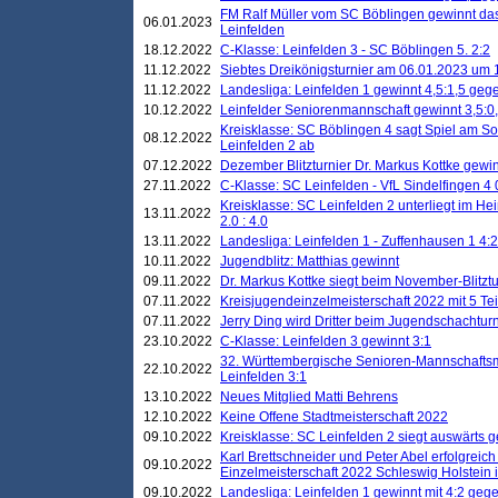
FM Ralf Müller vom SC Böblingen gewinnt das 
06.01.2023
Leinfelden
18.12.2022
C-Klasse: Leinfelden 3 - SC Böblingen 5. 2:2
11.12.2022
Siebtes Dreikönigsturnier am 06.01.2023 um 1
11.12.2022
Landesliga: Leinfelden 1 gewinnt 4,5:1,5 ge
10.12.2022
Leinfelder Seniorenmannschaft gewinnt 3,5:
Kreisklasse: SC Böblingen 4 sagt Spiel am S
08.12.2022
Leinfelden 2 ab
07.12.2022
Dezember Blitzturnier Dr. Markus Kottke gewin
27.11.2022
C-Klasse: SC Leinfelden - VfL Sindelfingen 4 
Kreisklasse: SC Leinfelden 2 unterliegt im H
13.11.2022
2.0 : 4.0
13.11.2022
Landesliga: Leinfelden 1 - Zuffenhausen 1 4:2
10.11.2022
Jugendblitz: Matthias gewinnt
09.11.2022
Dr. Markus Kottke siegt beim November-Blitztu
07.11.2022
Kreisjugendeinzelmeisterschaft 2022 mit 5 T
07.11.2022
Jerry Ding wird Dritter beim Jugendschachturn
23.10.2022
C-Klasse: Leinfelden 3 gewinnt 3:1
32. Württembergische Senioren-Mannschaftsm
22.10.2022
Leinfelden 3:1
13.10.2022
Neues Mitglied Matti Behrens
12.10.2022
Keine Offene Stadtmeisterschaft 2022
09.10.2022
Kreisklasse: SC Leinfelden 2 siegt auswärts g
Karl Brettschneider und Peter Abel erfolgreic
09.10.2022
Einzelmeisterschaft 2022 Schleswig Holstein 
09.10.2022
Landesliga: Leinfelden 1 gewinnt mit 4:2 geg