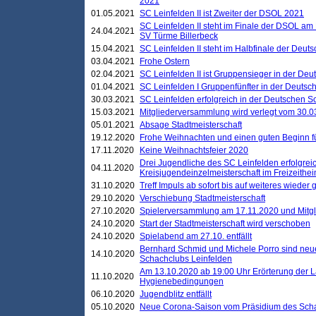
2021
01.05.2021
SC Leinfelden II ist Zweiter der DSOL 2021
SC Leinfelden II steht im Finale der DSOL am 
24.04.2021
SV Türme Billerbeck
15.04.2021
SC Leinfelden II steht im Halbfinale der Deu
03.04.2021
Frohe Ostern
02.04.2021
SC Leinfelden II ist Gruppensieger in der De
01.04.2021
SC Leinfelden I Gruppenfünfter in der Deuts
30.03.2021
SC Leinfelden erfolgreich in der Deutschen 
15.03.2021
Mitgliederversammlung wird verlegt vom 30.0
05.01.2021
Absage Stadtmeisterschaft
19.12.2020
Frohe Weihnachten und einen guten Beginn f
17.11.2020
Keine Weihnachtsfeier 2020
Drei Jugendliche des SC Leinfelden erfolgreic
04.11.2020
Kreisjugendeinzelmeisterschaft im Freizeithe
31.10.2020
Treff Impuls ab sofort bis auf weiteres wieder
29.10.2020
Verschiebung Stadtmeisterschaft
27.10.2020
Spielerversammlung am 17.11.2020 und Mitg
24.10.2020
Start der Stadtmeisterschaft wird verschoben
24.10.2020
Spielabend am 27.10. entfällt
Bernhard Schmid und Michele Porro sind neu
14.10.2020
Schachclubs Leinfelden
Am 13.10.2020 ab 19:00 Uhr Erörterung der L
11.10.2020
Hygienebedingungen
06.10.2020
Jugendblitz entfällt
05.10.2020
Neue Corona-Saison vom Präsidium des Sch