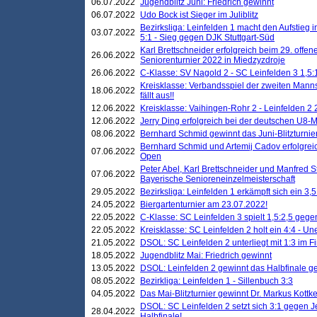
06.07.2022
Jugendblitz Juni: Friedrich gewinnt
06.07.2022
Udo Bock ist Sieger im Juliblitz
Bezirksliga: Leinfelden 1 macht den Aufstieg i
03.07.2022
5:1 - Sieg gegen DJK Stuttgart-Süd
Karl Brettschneider erfolgreich beim 29. off
26.06.2022
Seniorenturnier 2022 in Miedzyzdroje
26.06.2022
C-Klasse: SV Nagold 2 - SC Leinfelden 3 1,5:
Kreisklasse: Verbandsspiel der zweiten Manns
18.06.2022
fällt aus!!
12.06.2022
Kreisklasse: Vaihingen-Rohr 2 - Leinfelden 2 
12.06.2022
Jerry Ding erfolgreich bei der deutschen U8-M
08.06.2022
Bernhard Schmid gewinnt das Juni-Blitzturnie
Bernhard Schmid und Artemij Cadov erfolgreic
07.06.2022
Open
Peter Abel, Karl Brettschneider und Manfred St
07.06.2022
Bayerische Senioreneinzelmeisterschaft
29.05.2022
Bezirksliga: Leinfelden 1 erkämpft sich ein 3,
24.05.2022
Biergartenturnier am 23.07.2022!
22.05.2022
C-Klasse: SC Leinfelden 3 spielt 1,5:2,5 geg
22.05.2022
Kreisklasse: SC Leinfelden 2 holt ein 4:4 - 
21.05.2022
DSOL: SC Leinfelden 2 unterliegt mit 1:3 im F
18.05.2022
Jugendblitz Mai: Friedrich gewinnt
13.05.2022
DSOL: Leinfelden 2 gewinnt das Halbfinale geg
08.05.2022
Bezirkliga: Leinfelden 1 - Sillenbuch 3:3
04.05.2022
Das Mai-Blitzturnier gewinnt Dr. Markus Kottk
DSOL: SC Leinfelden 2 setzt sich 3:1 gegen J
28.04.2022
Halbfinale!