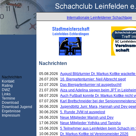
Internationale Leinfeldener Schachtage
Nachrichten
05.08.2026
August Blitzturnier Dr. Markus Kottke wackel
Nachrichten
26.07.2026
16. Biergartenturnier: Neil Albrecht siegt
Kontakt
22.07.2026
Das Biergartenturnier ist ausgebucht!
Rating
DWZ
21.07.2026
Aiza und Adelina siegen beim JPT in Leiphei
Links
08.07.2026
Auch Fußball konnte Dr. Markus Kottke nicht
Termine
07.07.2026
Karl Brettschneider bei der Seniorenmeister
Download
30.06.2026
Jugendblitz Juni: Mara, Hannah und Dev gew
Download Jugend
Ergebnisse
30.06.2026
5. Runde JVM ist ausgelost
Impressum
26.06.2026
Neue Mitglieder Marish und Dev
17.06.2026
Neue Mitglieder Yothika und Tanisha
15.06.2026
5 Teilnehmer aus Leinfelden beim Schach im 
10.06.2026
Dr. Markus Kottke ist Vereinsmeister 2026