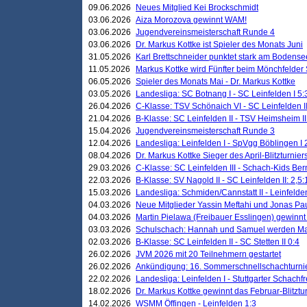
09.06.2026
Neues Mitglied Kei Brockschmidt
03.06.2026
Aiza Morozova gewinnt WAM!
03.06.2026
Jugendvereinsmeisterschaft Runde 4
03.06.2026
Dr. Markus Kottke ist Spieler des Monats Juni
31.05.2026
Karl Brettschneider punktet stark am Bodense
11.05.2026
Markus Kottke wird Fünfter beim Mönchfelder
06.05.2026
Spieler des Monats Mai - Dr. Markus Kottke
03.05.2026
Landesliga: SC Botnang I - SC Leinfelden I 5:
26.04.2026
C-Klasse: TSV Schönaich VI - SC Leinfelden II
21.04.2026
B-Klasse: SC Leinfelden II - TSV Heimsheim II
15.04.2026
Jugendvereinsmeisterschaft Runde 3
12.04.2026
Landesliga: Leinfelden I - SpVgg Böblingen I 
08.04.2026
Dr. Markus Kottke Sieger des April-Blitzturnier
29.03.2026
C-Klasse: SC Leinfelden III - Schach-Kids Ber
22.03.2026
B-Klasse: SV Nagold II - SC Leinfelden II: 2,5:
15.03.2026
Landesliga: Schmiden/Cannstatt II - Leinfelden
04.03.2026
Neue Mitglieder Yassin Meftahi und Jonas Pa
04.03.2026
Martin Pielawa (Freibauer Esslingen) gewinnt 
03.03.2026
Schulschach: Hannah und Samuel werden Ma
02.03.2026
B-Klasse: SC Leinfelden II - SC Stetten II 0:4
26.02.2026
JVM 2026 mit 20 Teilnehmern gestartet
26.02.2026
Ankündigung: 16. Sommerschnellschachturnie
22.02.2026
Landesliga: Leinfelden I - Stuttgarter Schachfr
18.02.2026
Dr. Markus Kottke gewinnt das Februar-Blitztu
14.02.2026
WSMM Öffingen - Leinfelden 1:3