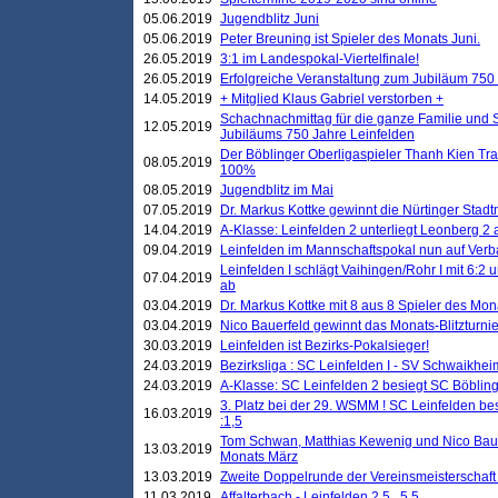
05.06.2019
Jugendblitz Juni
05.06.2019
Peter Breuning ist Spieler des Monats Juni.
26.05.2019
3:1 im Landespokal-Viertelfinale!
26.05.2019
Erfolgreiche Veranstaltung zum Jubiläum 750
14.05.2019
+ Mitglied Klaus Gabriel verstorben +
Schachnachmittag für die ganze Familie und 
12.05.2019
Jubiläums 750 Jahre Leinfelden
Der Böblinger Oberligaspieler Thanh Kien Tran
08.05.2019
100%
08.05.2019
Jugendblitz im Mai
07.05.2019
Dr. Markus Kottke gewinnt die Nürtinger Stadt
14.04.2019
A-Klasse: Leinfelden 2 unterliegt Leonberg 2 a
09.04.2019
Leinfelden im Mannschaftspokal nun auf Ver
Leinfelden I schlägt Vaihingen/Rohr I mit 6:2 
07.04.2019
ab
03.04.2019
Dr. Markus Kottke mit 8 aus 8 Spieler des Mona
03.04.2019
Nico Bauerfeld gewinnt das Monats-Blitzturnier
30.03.2019
Leinfelden ist Bezirks-Pokalsieger!
24.03.2019
Bezirksliga : SC Leinfelden I - SV Schwaikheim
24.03.2019
A-Klasse: SC Leinfelden 2 besiegt SC Böbling
3. Platz bei der 29. WSMM ! SC Leinfelden b
16.03.2019
:1,5
Tom Schwan, Matthias Kewenig und Nico Baue
13.03.2019
Monats März
13.03.2019
Zweite Doppelrunde der Vereinsmeisterschaft i
11.03.2019
Affalterbach - Leinfelden 2,5 . 5,5