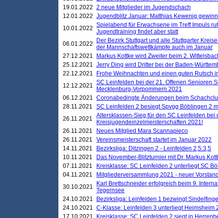
19.01.2022
2 neue Mitglieder im Jugendschach
12.01.2022
Jugendblitz Januar: Matthias Kewenig gewinn
Spielabend für Erwachsene im Treff Impuls ru
10.01.2022
Jugendtraining findet aber statt
Der Bezirk Stuttgart und alle Stuttgarter Krei
06.01.2022
der Mannschaftswettkämpfe auch im Januar
27.12.2021
Markus Kottke wird Zweiter beim 2. Wittelsb
25.12.2021
Jerry Ding wird Dritter bei der Baden-Württem
22.12.2021
Frohe Weihnachten und einen guten Rutsch i
SC Leinfelden bei der 21. Offenen Senioren S
12.12.2021
Mecklenburg-Vorpommern 2021
06.12.2021
Coronabedingte Änderungen beim Schachclub 
28.11.2021
SC Leinfelden 2 besiegt Spvgg Böblingen 2 mi
Altersklassen-Sieg für den SC Leinfelden bei
26.11.2021
Kreisjugendeinzelmeisterschaften 2021!
26.11.2021
Neues Mitglied Mara Scannapieco
26.11.2021
Vereinsmeisterschaft startet im Januar 2022
14.11.2021
Bezirksliga: Ditzingen 2 - Leinfelden 2,5:3,5
10.11.2021
Das November-Blitzturnier mit Dr. Markus Kott
07.11.2021
Kreisklasse: SC Leinfelden 2 unterliegt SC B
04.11.2021
Mitgliederversammlung 2021 - neuer Vorstan
Karl Brettschneider erfolgreich beim 9. Inte
30.10.2021
Tegernsee
24.10.2021
Bezirksliga: Leinfelden 1 bezwingt Sindelfinge
24.10.2021
C-Klasse: Leinfelden 3 unterliegt Heimsheim 2
17.10.2021
Kreisklasse: SC Leinfelden 2 siegt in Herrenbe