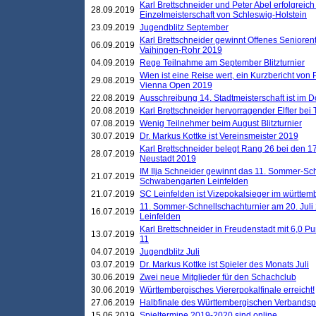
Karl Brettschneider und Peter Abel erfolgreich
28.09.2019
Einzelmeisterschaft von Schleswig-Holstein
23.09.2019
Jugendblitz September
Karl Brettschneider gewinnt Offenes Seniore
06.09.2019
Vaihingen-Rohr 2019
04.09.2019
Rege Teilnahme am September Blitzturnier
Wien ist eine Reise wert, ein Kurzbericht von
29.08.2019
Vienna Open 2019
22.08.2019
Ausschreibung 14. Stadtmeisterschaft ist im
20.08.2019
Karl Brettschneider hervorragender Elfter bei
07.08.2019
Wenig Teilnehmer beim August Blitzturnier
30.07.2019
Dr. Markus Kottke ist Vereinsmeister 2019
Karl Brettschneider belegt Rang 26 bei den 1
28.07.2019
Neustadt 2019
IM Ilja Schneider gewinnt das 11. Sommer-Sch
21.07.2019
Schwabengarten Leinfelden
21.07.2019
SC Leinfelden ist Vizepokalsieger im württem
11. Sommer-Schnellschachturnier am 20. Jul
16.07.2019
Leinfelden
Karl Brettschneider in Freudenstadt mit 6,0 
13.07.2019
11
04.07.2019
Jugendblitz Juli
03.07.2019
Dr. Markus Kottke ist Spieler des Monats Juli
30.06.2019
Zwei neue Mitglieder für den Schachclub
30.06.2019
Württembergisches Viererpokalfinale erreicht!
27.06.2019
Halbfinale des Württembergischen Verbands
15.06.2019
Spieltermine 2019-2020 sind online