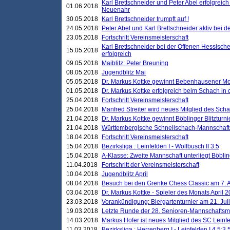
Karl Brettschneider und Peter Abel erfolgreic
01.06.2018
Neuenahr
30.05.2018
Karl Brettschneider trumpft auf !
24.05.2018
Peter Abel und Karl Brettschneider aktiv bei
23.05.2018
Fortschritt Vereinsmeisterschaft
Karl Brettschneider bei der Offenen Hessisch
15.05.2018
erfolgreich
09.05.2018
Maiblitz: Peter Breuning
08.05.2018
Jugendblitz Mai
05.05.2018
Dr. Markus Kottke gewinnt Bebenhausener Mo
01.05.2018
Dr. Markus Kottke erfolgreich beim Schach in
25.04.2018
Fortschritt Vereinsmeisterschaft
25.04.2018
Manfred Streiter wird neues Mitglied des Sch
21.04.2018
Dr. Markus Kottke gewinnt Böblinger Blitzturni
21.04.2018
Württembergische Schnellschach-Mannschafts
18.04.2018
Fortschritt Vereinsmeisterschaft
15.04.2018
Bezirksliga : Leinfelden I - Wolfbusch II 3:5
15.04.2018
A-Klasse: Zweite Mannschaft unterliegt Böblin
11.04.2018
Fortschritt der Vereinsmeisterschaft
10.04.2018
Jugendblitz April
08.04.2018
Besuch bei den Grenke Chess Classic am 7. A
03.04.2018
Dr. Markus Kottke - Spieler des Monats April 
23.03.2018
Vorankündigung: Biergartenturnier am 21. Jul
19.03.2018
Letzte Runde der 28. Senioren-Mannschaftsme
14.03.2018
Markus Hofer ist neues Mitglied des SC Leinf
11.03.2018
Bezirksliga : Herrenberg I - Leinfelden I 4,5:3,