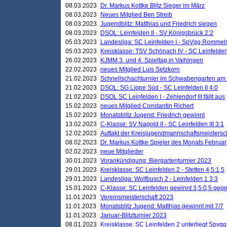
08.03.2023
Dr. Markus Kottke Blitz Sieger im März
08.03.2023
Neues Mitglied Ben Streib
08.03.2023
Jugendblitz: Matthias und Friedrich siegen
08.03.2023
DSOL: Leinfelden II - SV Königsbrück 2:2
05.03.2023
Landesliga: SC Leinfelden I - SpVgg Rommels
05.03.2023
Kreisklasse: TSV Schönach IV - SC Leinfelden 
26.02.2023
KJMM 3. und 4. Spieltag in Vaihingen
22.02.2023
neues Mitglied Luis Setzkorn
21.02.2023
Schnellschachturnier im Schwabengarten am
21.02.2023
DSOL: SG Lippe Süd - SC Leinfelden II 4:0
21.02.2023
DSOL SC Leinfelden I - Zehlendorf III fällt aus
15.02.2023
neues Mitglied Constantin Richert
15.02.2023
Monatsblitz Jugend: Friedrich gewinnt
13.02.2023
C-Klasse: SV Nagold II - SC Leinfelden III 3:1
12.02.2023
Auftakt der Kreisjugendmannschaftsmeistersc
08.02.2023
Dr. Markus Kottke Spieler des Monats Februar
02.02.2023
neue Mitglieder
30.01.2023
Vorankündigung: Biergartenturnier 2023
29.01.2023
Kreisklasse: SC Leinfelden 2 - Stetten 4,5:1,5
29.01.2023
Landesliga: Wolfbusch 2 - Leinfelden 1 3:3
15.01.2023
C-Klasse: SC Leinfelden gewinnt 3,5:0,5 geg
11.01.2023
Vereinsmeisterschaft 2023
11.01.2023
Monatsblitz Jugend: Matthias gewinnt mit 7/7
11.01.2023
Januar-Blitzturnier 2023
08.01.2023
Kreisklasse: SC Leinfelden 2 unterliegt Spvg