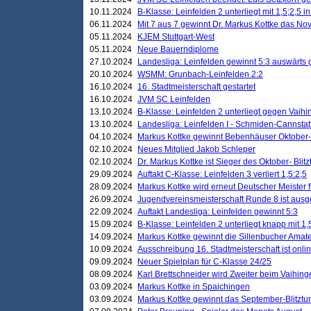
10.11.2024
B-Klasse: Leinfelden 2 unterliegt mit 1,5;2,5 
06.11.2024
Mit 7 aus 7 gewinnt Dr. Markus Kottke das Nov
05.11.2024
KJEM Stuttgart-West
05.11.2024
Neue Bauerndiplome
27.10.2024
Landesliga: Leinfelden gewinnt 5:3 auswärts
20.10.2024
WSMM: Grunbach-Leinfelden 2:2
16.10.2024
16. Stadtmeisterschaft gestartet
16.10.2024
JVM SC Leinfelden
13.10.2024
B-Klasse: Leinfelden 2 unterliegt gegen Vaihi
13.10.2024
Landesliga: Leinfelden I - Schmiden-Cannstatt 
04.10.2024
Markus Kottke gewinnt Bebenhäuser Oktober-B
02.10.2024
Neues Mitglied Jakob Schleper
02.10.2024
Dr. Markus Kottke ist Sieger des Oktober- Blitz
29.09.2024
Auftakt C-Klasse: Leinfelden 3 verliert 1,5:2,5
28.09.2024
Markus Kottke wird erneut Deutscher Meister 
26.09.2024
Jugendvereinsmeisterschaft Runde 8 ist ausg
22.09.2024
Auftakt Landesliga: Leinfelden gewinnt 5:3
15.09.2024
B-Klasse: Leinfelden 2 unterliegt knapp mit 1,
14.09.2024
Markus Kottke gewinnt die Sillenbucher Amate
10.09.2024
Ausschreibung 16. Stadtmeisterschaft ist onli
09.09.2024
Neuer Spielplan für C-Klasse 24/25
08.09.2024
Karl Brettschneider wird Zweiter beim Vaihing
03.09.2024
Markus Kottke in Spaichingen
03.09.2024
Markus Kottke gewinnt das September-Blitztur