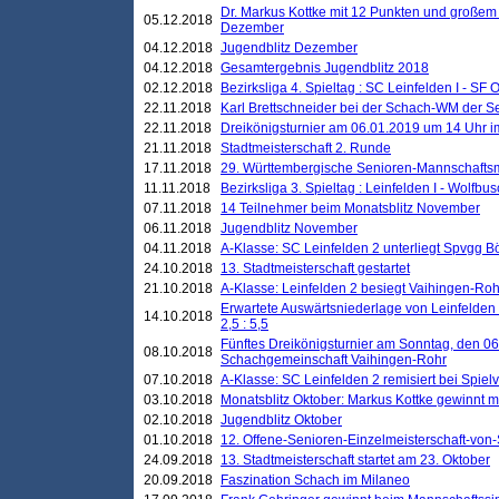
Dr. Markus Kottke mit 12 Punkten und großem
05.12.2018
Dezember
04.12.2018
Jugendblitz Dezember
04.12.2018
Gesamtergebnis Jugendblitz 2018
02.12.2018
Bezirksliga 4. Spieltag : SC Leinfelden I - SF O
22.11.2018
Karl Brettschneider bei der Schach-WM der S
22.11.2018
Dreikönigsturnier am 06.01.2019 um 14 Uhr im 
21.11.2018
Stadtmeisterschaft 2. Runde
17.11.2018
29. Württembergische Senioren-Mannschaftsm
11.11.2018
Bezirksliga 3. Spieltag : Leinfelden I - Wolfbusch
07.11.2018
14 Teilnehmer beim Monatsblitz November
06.11.2018
Jugendblitz November
04.11.2018
A-Klasse: SC Leinfelden 2 unterliegt Spvgg Bö
24.10.2018
13. Stadtmeisterschaft gestartet
21.10.2018
A-Klasse: Leinfelden 2 besiegt Vaihingen-Rohr 
Erwartete Auswärtsniederlage von Leinfelden 
14.10.2018
2,5 : 5,5
Fünftes Dreikönigsturnier am Sonntag, den 0
08.10.2018
Schachgemeinschaft Vaihingen-Rohr
07.10.2018
A-Klasse: SC Leinfelden 2 remisiert bei Spie
03.10.2018
Monatsblitz Oktober: Markus Kottke gewinnt mi
02.10.2018
Jugendblitz Oktober
01.10.2018
12. Offene-Senioren-Einzelmeisterschaft-von
24.09.2018
13. Stadtmeisterschaft startet am 23. Oktober
20.09.2018
Faszination Schach im Milaneo