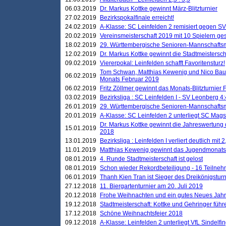
06.03.2019
Dr. Markus Kottke gewinnt März-Blitzturnier
27.02.2019
Bezirkspokalfinale erreicht!
24.02.2019
A-Klasse: SC Leinfelden 2 remisiert gegen SV
20.02.2019
Vereinsmeisterschaft 2019 mit 10 Spielern ges
18.02.2019
29. Württembergische Senioren-Mannschaftsm
12.02.2019
Dr. Markus Kottke gewinnt die Stadtmeistersc
09.02.2019
Viererpokal: Leinfelden schafft Favoritensturz!
Tom Schwan, Matthias Kewenig und Nico Baue
06.02.2019
Monats Februar 2019
06.02.2019
Fritz Zöllmer gewinnt das Monats-Blitzturnier 
03.02.2019
Bezirksliga : SC Leinfelden I - SV Leonberg 4:
26.01.2019
29. Württembergische Senioren-Mannschaftsm
20.01.2019
A-Klasse: SC Leinfelden 2 unterliegt SC Magst
Dr. Markus Kottke gewinnt die Jahreswertung d
15.01.2019
2018
13.01.2019
Bezirksliga : Leinfelden I verliert deutlich mit 
11.01.2019
Matthias Kewenig gewinnt das Jugendmonatsbl
08.01.2019
4. Runde Stadtmeisterschaft ist gelost
08.01.2019
Schon wieder Rekordbeteiligung - 16 Teilneh
06.01.2019
Thanh Kien Tran ist Sieger des Dreikönigstur
27.12.2018
11. Biergartenturnier am 20. Juli 2019
20.12.2018
Frohe Weihnachten und ein gutes Neues Jah
19.12.2018
Stadtmeisterschaft: Kottke und Gehringer führ
17.12.2018
Schöne Weihnachtsfeier 2018
09.12.2018
A-Klasse: Leinfelden 2 unterliegt VfL Sindelfin