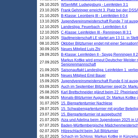
26.10.2025
WSenMM: Ludwigsburg - Leinfelden 3:1
23.10.2025
Frank Gehringer erreicht 3. Platz bei der DS
21.10.2025
B-Klasse: Leonberg III - Leinfelden II 0:4
13.10.2025
Jugendvereinsmeisterschaft Runde 7 ist ausg
12.10.2025
Landesliga: Feuerbach - Leinfelden 4:4
12.10.2025
C-Klasse: Leinfelden III - Renningen III 3:1
12.10.2025
Stadtmeisterschaft LE startet am 13.11. in Stet
08.10.2025
Oktober Blitzturnier endet mit einer Sensation!
30.09.2025
Neues Mitglied Luis Zhi
28.09.2025
B-Klasse: Leinfelden II - Spvgg Renningen II 2
Markus Kottke wird erneut Deutscher Meister 
27.09.2025
Seniorenmannschaft
21.09.2025
Saisonauftakt Landesliga: Leinfelden 1. verlier
16.09.2025
Neues Mitglied Emil Bauer
15.09.2025
Jugendvereinsmeisterschaft Runde 6 ist ausg
03.09.2025
Auch im September Blitzturnier siegt Dr. Mark
25.08.2025
Karl Brettschneider glänzt beim 22. Pheinlan
06.08.2025
Monats-Blitzturnier August: Dr. Markus Kottke
31.07.2025
15. Biergartenturnier Nachlese
28.07.2025
15. Schwabengartenturnier mit großer Beteili
23.07.2025
15. Biergartenturnier ist ausgebucht!
21.07.2025
Aiza und Adelina beim Jugendopen 2025 in 
07.07.2025
Baden-Württembergische Mädchenmeistersch
02.07.2025
Hitzeschlacht beim Juli Blitzturnier
01.07.2025
Schach im Schloss: Markus Kottke in Künzels