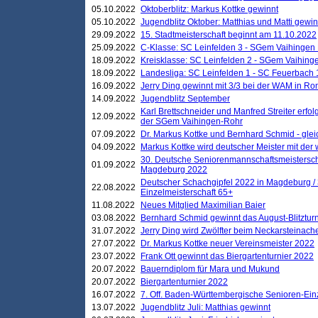
05.10.2022
Oktoberblitz: Markus Kottke gewinnt
05.10.2022
Jugendblitz Oktober: Matthias und Matti gewi
29.09.2022
15. Stadtmeisterschaft beginnt am 11.10.2022
25.09.2022
C-Klasse: SC Leinfelden 3 - SGem Vaihingen 
18.09.2022
Kreisklasse: SC Leinfelden 2 - SGem Vaihinge
18.09.2022
Landesliga: SC Leinfelden 1 - SC Feuerbach 
16.09.2022
Jerry Ding gewinnt mit 3/3 bei der WAM in 
14.09.2022
Jugendblitz September
Karl Brettschneider und Manfred Streiter erfo
12.09.2022
der SGem Vaihingen-Rohr
07.09.2022
Dr. Markus Kottke und Bernhard Schmid - glei
04.09.2022
Markus Kottke wird deutscher Meister mit de
30. Deutsche Seniorenmannschaftsmeistersch
01.09.2022
Magdeburg 2022
Deutscher Schachgipfel 2022 in Magdeburg /
22.08.2022
Einzelmeisterschaft 65+
11.08.2022
Neues Mitglied Maximilian Baier
03.08.2022
Bernhard Schmid gewinnt das August-Blitzturn
31.07.2022
Jerry Ding wird Zwölfter beim Neckarsteinac
27.07.2022
Dr. Markus Kottke neuer Vereinsmeister 2022
23.07.2022
Frank Ott gewinnt das Biergartenturnier 2022
20.07.2022
Bauerndiplom für Mara und Mukund
20.07.2022
Biergartenturnier 2022
16.07.2022
7. Off. Baden-Württembergische Senioren-Ein
13.07.2022
Jugendblitz Juli: Matthias gewinnt