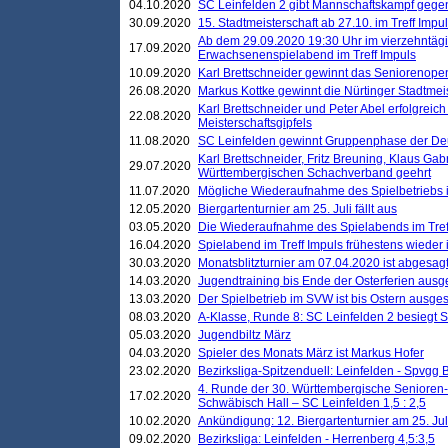
04.10.2020
SC Leinfelden 2 gibt Mannschaftskampf gege
30.09.2020
15. Stadtmeisterschaft ab 27.10. im Treff Impu
Ab dem 29.09.2020 19:30 Uhr im vierzehntäg
17.09.2020
Erwachsenenspielabend im Treff Impuls
10.09.2020
Karl Brettschneider gewinnt das Seniorenopen
26.08.2020
Markus Kottke gewinnt die Nürtinger Stadtmei
Karl Brettschneider und Peter Abel erfolgreic
22.08.2020
Meisterschaftsgipfels
11.08.2020
SC Leinfelden gewinnt Gruppenphase der De
Karl Brettschneider, Fritz Breuning, Klaus Gab
29.07.2020
Württembergischen Schachverband geehrt
11.07.2020
Mögliche Wiederaufnahme des Spielbetriebs
12.05.2020
Biergartenturnier am 25. Juli fällt aus
03.05.2020
Die Wiederaufnahme des Spielabends im Treff
16.04.2020
Spielabend im Treff Impuls frühestens wieder
30.03.2020
Monatsblitzturnier am 07.04.2020 ist abgesag
14.03.2020
Jugendtraining bis Ende der Osterferien ausg
13.03.2020
Der Spielbetrieb im SVW ist bis Ostern ausges
08.03.2020
A-Klasse, Runde 8: SC Leinfelden 2 besiegt 
05.03.2020
Jugendbiltz März
04.03.2020
Spieler des Monats März ist Markus Hofer
23.02.2020
Bezirksliga-Spitzenduell: Leinfelden - Spvgg 
4. Runde der 30. Württembergische Senioren
17.02.2020
Schwäbisch Hall – SC Leinfelden 1,5 : 2,5
10.02.2020
Ankündigung: 12. Biergartenturnier am 25. Juli
09.02.2020
Bezirksliga: Leinfelden - Herrenberg 4,5:3,5