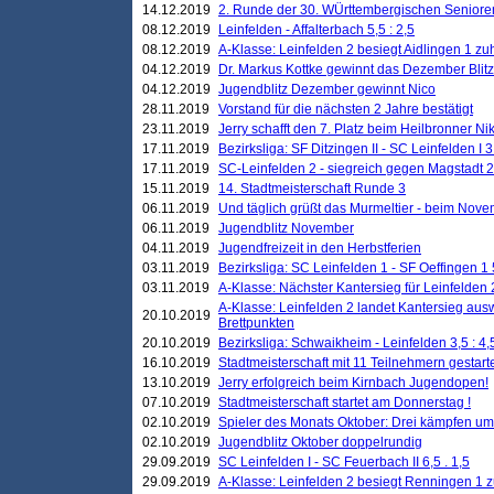
14.12.2019
2. Runde der 30. WÜrttembergischen Seniore
08.12.2019
Leinfelden - Affalterbach 5,5 : 2,5
08.12.2019
A-Klasse: Leinfelden 2 besiegt Aidlingen 1 zu
04.12.2019
Dr. Markus Kottke gewinnt das Dezember Blitzt
04.12.2019
Jugendblitz Dezember gewinnt Nico
28.11.2019
Vorstand für die nächsten 2 Jahre bestätigt
23.11.2019
Jerry schafft den 7. Platz beim Heilbronner 
17.11.2019
Bezirksliga: SF Ditzingen II - SC Leinfelden I 3
17.11.2019
SC-Leinfelden 2 - siegreich gegen Magstadt 2
15.11.2019
14. Stadtmeisterschaft Runde 3
06.11.2019
Und täglich grüßt das Murmeltier - beim Novemb
06.11.2019
Jugendblitz November
04.11.2019
Jugendfreizeit in den Herbstferien
03.11.2019
Bezirksliga: SC Leinfelden 1 - SF Oeffingen 1 
03.11.2019
A-Klasse: Nächster Kantersieg für Leinfelden 2
A-Klasse: Leinfelden 2 landet Kantersieg aus
20.10.2019
Brettpunkten
20.10.2019
Bezirksliga: Schwaikheim - Leinfelden 3,5 : 4,
16.10.2019
Stadtmeisterschaft mit 11 Teilnehmern gestart
13.10.2019
Jerry erfolgreich beim Kirnbach Jugendopen!
07.10.2019
Stadtmeisterschaft startet am Donnerstag !
02.10.2019
Spieler des Monats Oktober: Drei kämpfen um
02.10.2019
Jugendblitz Oktober doppelrundig
29.09.2019
SC Leinfelden I - SC Feuerbach II 6,5 . 1,5
29.09.2019
A-Klasse: Leinfelden 2 besiegt Renningen 1 z