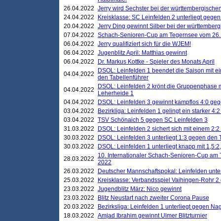
26.04.2022
Jerry wird Sechster bei der württembergische
24.04.2022
Kreisklasse: SC Leinfelden 2 unterliegt gege
20.04.2022
Jerry Ding gewinnt Silber bei der württemberg
07.04.2022
Schach-Senioren-Cup am Tegernsee vom 26. M
06.04.2022
Jerry qualifiziert sich für die WJEM!
06.04.2022
Jugenblitz April: Matthias gewinnt
06.04.2022
Dr. Markus Kottke - Spieler des Monats April
DSOL: Leinfelden 1 beendet die Saison mit e
04.04.2022
den Tabellenführer
DSOL: Leinfelden 2 krönt die Gruppenphase m
04.04.2022
Leherheide 1
04.04.2022
DSOL: Leinfelden 3 gewinnt kampflos 4:0 geg
03.04.2022
Bezirkliga: Leinfelden 1 gelingt ein starker 4
03.04.2022
TSV Schönaich 5 gegen SC Leinfelden 3
31.03.2022
DSOL: Leinfelden 2 sichert sich mit einem 2:2 d
30.03.2022
DSOL: Leinfelden 3 unterliegt 1:3 gegen den 
30.03.2022
DSOL: Leinfelden 1 unterliegt knapp mit 1,5
10. Internationaler Schach-Senioren-Cup am T
28.03.2022
2022
26.03.2022
Deutscher Mannschaftspokal: Leinfelden unte
25.03.2022
Kreisklasse: Verbandsspiel Vaihingen-Rohr 2 
23.03.2022
Jugendblitz März: Nico gewinnt
23.03.2022
Blitz Neustart nach zweiter Corona Pause
20.03.2022
Bezirksliga: Leinfelden 1 unterliegt gegen Nag
18.03.2022
Amjad Ibrahim gewinnt Ulmer Blitzturnier