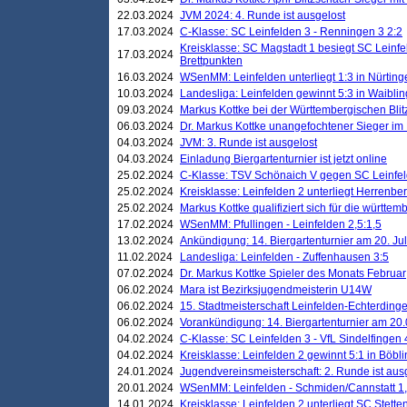
22.03.2024
JVM 2024: 4. Runde ist ausgelost
17.03.2024
C-Klasse: SC Leinfelden 3 - Renningen 3 2:2
Kreisklasse: SC Magstadt 1 besiegt SC Leinfe
17.03.2024
Brettpunkten
16.03.2024
WSenMM: Leinfelden unterliegt 1:3 in Nürting
10.03.2024
Landesliga: Leinfelden gewinnt 5:3 in Waibli
09.03.2024
Markus Kottke bei der Württembergischen Blit
06.03.2024
Dr. Markus Kottke unangefochtener Sieger im M
04.03.2024
JVM: 3. Runde ist ausgelost
04.03.2024
Einladung Biergartenturnier ist jetzt online
25.02.2024
C-Klasse: TSV Schönaich V gegen SC Leinfelde
25.02.2024
Kreisklasse: Leinfelden 2 unterliegt Herrenber
25.02.2024
Markus Kottke qualifiziert sich für die württem
17.02.2024
WSenMM: Pfullingen - Leinfelden 2,5:1,5
13.02.2024
Ankündigung: 14. Biergartenturnier am 20. Ju
11.02.2024
Landesliga: Leinfelden - Zuffenhausen 3:5
07.02.2024
Dr. Markus Kottke Spieler des Monats Februar
06.02.2024
Mara ist Bezirksjugendmeisterin U14W
06.02.2024
15. Stadtmeisterschaft Leinfelden-Echterding
06.02.2024
Vorankündigung: 14. Biergartenturnier am 20
04.02.2024
C-Klasse: SC Leinfelden 3 - VfL Sindelfingen 
04.02.2024
Kreisklasse: Leinfelden 2 gewinnt 5:1 in Böbl
24.01.2024
Jugendvereinsmeisterschaft: 2. Runde ist aus
20.01.2024
WSenMM: Leinfelden - Schmiden/Cannstatt 1,
14.01.2024
Kreisklasse: Leinfelden 2 unterliegt SC Stette