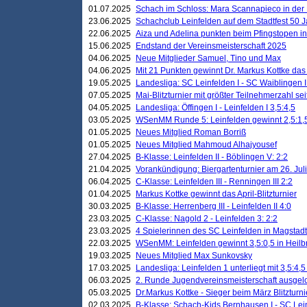
01.07.2025
Schach im Schloss: Mara Scannapieco in der
23.06.2025
Schachclub Leinfelden auf dem Stadtfest 50 
22.06.2025
Aiza und Adelina punkten beim Pfingstopen i
15.06.2025
Endstand der Vereinsmeisterschaft 2025
04.06.2025
Neue Mitglieder Samuel, Tino und Max
04.06.2025
Mit 21 Punkten gewinnt Dr. Markus Kottke das J
19.05.2025
Landesliga: SC Leinfelden I - SC Waiblingen I
07.05.2025
Mai-Blitzturnier mit größter Teilnehmerzahl se
04.05.2025
Landesliga: Öffingen I - Leinfelden I 3,5:4,5
03.05.2025
WSenMM Runde 5: Leinfelden gewinnt 2,5:1,
01.05.2025
Neues Mitglied Roman Borriß
01.05.2025
Neues Mitglied Mahmoud Alhajyousef
27.04.2025
B-Klasse: Leinfelden II - Böblingen V: 2:2
21.04.2025
Vorankündigung: Biergartenturnier am 26. Juli
06.04.2025
C-Klasse: Leinfelden III - Renningen III 2:2
01.04.2025
Markus Kottke gewinnt das April-Blitzturnier
30.03.2025
B-Klasse: Herrenberg III - Leinfelden II 4:0
23.03.2025
C-Klasse: Nagold 2 - Leinfelden 3: 2:2
23.03.2025
4 Spielerinnen des SC Leinfelden in Magstadt
22.03.2025
WSenMM: Leinfelden gewinnt 3,5:0,5 in Heilb
19.03.2025
Neues Mitglied Max Sunkovsky
17.03.2025
Landesliga: Leinfelden 1 unterliegt mit 3,5:4,5
06.03.2025
2. Runde Jugendvereinsmeisterschaft ausgel
05.03.2025
Dr.Markus Kottke - Sieger beim März Blitzturni
02.03.2025
B-Klasse: Schach-Kids Bernhausen I - SC Lein