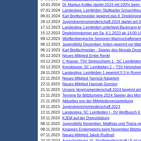
10.01.2024
Dr. Markus Kottke startet 2024 mit 100% beim 
07.01.2024
Landesliga: Leinfelden Stuttgarter Schachfreun
06.01.2024
Karl Brettschneider gewinnt das 8. Dreikönigs
29.12.2023
Jugendvereinsmeisterschaft 2024 startet am 0
17.12.2023
Landesliga: Leinfelden unterliegt Backnang kn
15.12.2023
Dreikönigsturnier am Sa, 6.1.2023 ab 14:00 U
09.12.2023
Württembergische Senioren-Mannschaftsmeiste
06.12.2023
Jugendblitz Dezember: Anton gewinnt vor Matt
06.12.2023
Karl Brettschneider - Spieler des Monats De
05.12.2023
Neues Mitglied Emile Renkl
03.12.2023
C-Klasse: TSV Simmozheim 1 - SC Leinfelden
03.12.2023
Kreisklasse: SC Leinfelden 2 – TSV Heimshei
26.11.2023
Landesliga: Leinfelden 1 gewinnt 5:3 in Ro
22.11.2023
Neues Mitglied Yannick Nägelein
22.11.2023
Neues Mitglied Hannah Gonsior
21.11.2023
Unsere Vereinsmeisterschaft 2024 beginnt am
21.11.2023
Termine für Blitzturniere 2024 Spieler des Mon
21.11.2023
Aktuelles von der Mitgliederversammlung
20.11.2023
Jugendvereinsmeisterschaft 2023
12.11.2023
Landesliga: SC Leinfelden I - SV Wolfbusch II 
10.11.2023
KJEM auf der Diepoldsburg
08.11.2023
Jugendblitz November: Matthias und Tijana 
08.11.2023
Knappes Endergebnis beim November Blitztur
07.11.2023
Neues Mitglied Jakob Rudhart
24.10.2023
Ausschreibung 15. Stadtmeisterschaft LE ist o