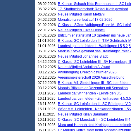
08.02.2026
B-Klasse: Schach-Kids Bernhausen I - SC Leinf
06.02.2026
17. Stadtmeisterschaft: Rafael Kloth gewinnt
06.02.2026
Neues Mitglied Karim Meftahi
04.02.2026
Monatsblitz verlegt auf 17.02.2026
01.02.2026
C-Klasse: SGem Vaihingen/Rohr IV - SC Leinfel
22.01.2026
Neues Mitglied Lukas Heintel
14.01.2026
Blitzturnier startet mit 10 Spielern ins neue J
11.01.2026
B-Klasse: SC Leinfelden II - TSV Schönaich IV
11.01.2026
Landesliga: Leinfelden I - Waiblingen I 5,5:2,5
06.01.2026
Markus Kottke gewinnt das Dreikönigsturnier
06.01.2026
Neues Mitglied Johannes Bladt
14.12.2025
C-Klasse: SC Leinfelden III - SV Herrenberg III
10.12.2025
Neues Mitglied Abdullah Al Awad
08.12.2025
Ankündigung Dreikönigsturnier 2026
07.12.2025
Vereinsmeisterschaft 2026 Ausschreibung
07.12.2025
B-Klasse: VfL Sindelfingen III - SC Leinfelden I
03.12.2025
Monats-Blitzturnier Dezember mit Sensation
30.11.2025
Landesliga: Winnenden - Leinfelden 3:5
16.11.2025
Landesliga: Leinfelden - Zuffenhausen 4,5:3,5
16.11.2025
B-Klasse: SC Leinfelden II - SC Böblingen V 0
15.11.2025
WSenMM: Leinfelden - Neckartenzlingen 1,5:
11.11.2025
Neues Mitglied Kilian Baumann
10.11.2025
C-Klasse: SC Magstadt III - SC Leinfelden III 4
09.11.2025
Mara und Hannah sind Kreisjugendeinzelmei
05.11.2025
Dr. Markus Kottke siegt beim Monatsblitzturn