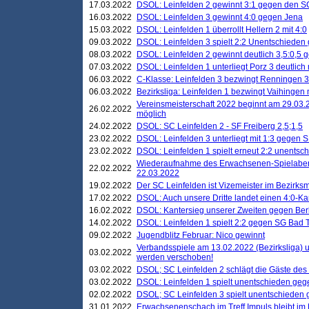
17.03.2022
DSOL: Leinfelden 2 gewinnt 3:1 gegen den 
16.03.2022
DSOL: Leinfelden 3 gewinnt 4:0 gegen Jena
15.03.2022
DSOL: Leinfelden 1 überrollt Hellern 2 mit 4:0
09.03.2022
DSOL: Leinfelden 3 spielt 2:2 Unentschieden
08.03.2022
DSOL: Leinfelden 2 gewinnt deutlich 3,5:0,5
07.03.2022
DSOL: Leinfelden 1 unterliegt Porz 3 deutlich 
06.03.2022
C-Klasse: Leinfelden 3 bezwingt Renningen 3 
06.03.2022
Bezirksliga: Leinfelden 1 bezwingt Vaihingen m
Vereinsmeisterschaft 2022 beginnt am 29.03.2
26.02.2022
möglich
24.02.2022
DSOL: SC Leinfelden 2 - SF Freiberg 2,5;1,5
23.02.2022
DSOL: Leinfelden 3 unterliegt mit 1:3 gegen S
23.02.2022
DSOL: Leinfelden 1 spielt erneut 2:2 unentsc
Wiederaufnahme des Erwachsenen-Spielabend
22.02.2022
22.03.2022
19.02.2022
Der SC Leinfelden ist Vizemeister im Bezirksm
17.02.2022
DSOL: Auch unsere Dritte landet einen 4:0-Ka
16.02.2022
DSOL: Kantersieg unserer Zweiten gegen Ber
14.02.2022
DSOL: Leinfelden 1 spielt 2:2 gegen SG Bad 
09.02.2022
Jugendblitz Februar: Nico gewinnt
Verbandsspiele am 13.02.2022 (Bezirksliga) 
03.02.2022
werden verschoben!
03.02.2022
DSOL; SC Leinfelden 2 schlägt die Gäste des
03.02.2022
DSOL: Leinfelden 1 spielt unentschieden gege
02.02.2022
DSOL; SC Leinfelden 3 spielt unentschieden
31.01.2022
Erwachsenenschach im Treff Impuls bleibt im