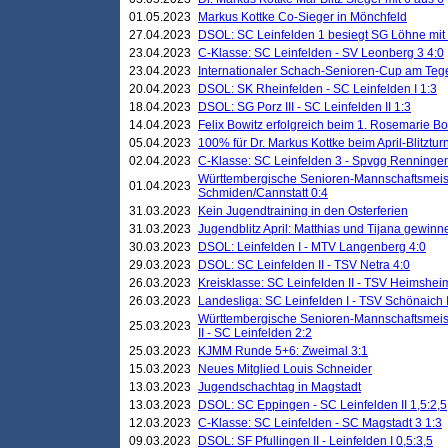
01.05.2023
Markus Kottke Co-Sieger in Mönchfeld
27.04.2023
DSOL: SC Leinfelden 1 besiegt SG Löhne mit 
23.04.2023
C-Klasse: SC Leinfelden - SV Leonberg 3 4:0
23.04.2023
Internationaler Schach-Senioren-Cup am Te
20.04.2023
DSOL: SK Rheinfelden - SC Leinfelden I 1:3
18.04.2023
DSOL: SG Porz III - SC Leinfelden II 1:3
14.04.2023
Felix Bowitz erfolgreich beim 1. Rosemarie B
05.04.2023
100% für Dr. Markus Kottke beim April-Blitztur
02.04.2023
C-Klasse: SC Leinfelden 3 - Spvgg Renningen
Württembergische Senioren-Mannschaftsmeist
01.04.2023
Schmiden/Cannstatt 0:4
31.03.2023
Kein Jugendtraining in den Osterferien
31.03.2023
Jugendblitz April: Matthias und Tijana gewinn
30.03.2023
DSOL: Leinfelden I - MTV Langenberg 4:0
29.03.2023
DSOL: SC Leinfelden II - TSV Netra 4:0
26.03.2023
Kreisklasse: SC Leinfelden II - TSV Heimsheim
26.03.2023
Landesliga: SC Leinfelden I - TSV Schönaich II
Württembergische Senioren-Mannschaftsmeiste
25.03.2023
II - SC Leinfelden 2:2
25.03.2023
KJMM Runde 5+6: Zweimal 3:1
15.03.2023
Neues Mitglied Louis Schneider
13.03.2023
Jugendschachtag in Magstadt
13.03.2023
DSOL: SC Eppingen - SC Leinfelden II 1,5:2,5
12.03.2023
C-Klasse: SC Leinfelden - SC Magstadt 3 1:3
09.03.2023
DSOL: SF Pfullingen II - Leinfelden I 0,5:3,5