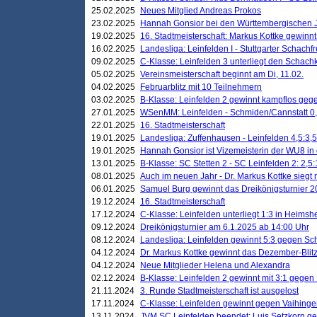
25.02.2025
Neues Mitglied Andreas Prokos
23.02.2025
Hannah Gonsior bei den Württembergischen 
19.02.2025
16. Stadtmeisterschaft: Markus Kottke gewinnt 
16.02.2025
Landesliga: Leinfelden I - Stuttgarter Schachfr
09.02.2025
C-Klasse: Leinfelden 3 unterliegt den Schach
05.02.2025
Vereinsmeisterschaft beginnt am Di, 11.02.
04.02.2025
Februarblitz mit 10 Teilnehmern
03.02.2025
B-Klasse: Leinfelden 2 gewinnt kampflos ge
27.01.2025
WSenMM: Leinfelden - Schmiden/Cannstatt 0,
22.01.2025
16. Stadtmeisterschaft
19.01.2025
Landesliga: Zuffenhausen - Leinfelden 4,5:3,5
19.01.2025
Hannah Gonsior ist Vizemeisterin der WU8 i
13.01.2025
B-Klasse: SC Stetten 2 - SC Leinfelden 2: 2,5:
08.01.2025
Auch im neuen Jahr - Dr. Markus Kottke siegt 
06.01.2025
Samuel Burg gewinnt das Dreikönigsturnier 
19.12.2024
16. Stadtmeisterschaft
17.12.2024
C-Klasse: Leinfelden unterliegt 1:3 in Heimsh
09.12.2024
Dreikönigsturnier am 6.1.2025 ab 14:00 Uhr
08.12.2024
Landesliga: Leinfelden gewinnt 5:3 gegen Sc
04.12.2024
Dr. Markus Kottke gewinnt das Dezember-Blitz
04.12.2024
Neue Mitglieder Helena und Alexandra
02.12.2024
B-Klasse: Leinfelden 2 gewinnt mit 3:1 gegen
21.11.2024
3. Runde Stadtmeisterschaft ist ausgelost
17.11.2024
C-Klasse: Leinfelden gewinnt gegen Vaihinge
13.11.2024
JVM SC Leinfelden beendet: Luis Setzkorn ge