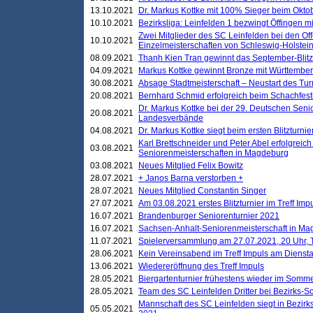
13.10.2021
Dr. Markus Kottke mit 100% Sieger beim Oktobe
10.10.2021
Bezirksliga: Leinfelden 1 bezwingt Öffingen mi
Zwei Mitglieder des SC Leinfelden bei den Of
10.10.2021
Einzelmeisterschaften von Schleswig-Holstei
08.09.2021
Thanh Kien Tran gewinnt das September-Blitz
04.09.2021
Markus Kottke gewinnt Bronze mit Württemberg
30.08.2021
Absage Stadtmeisterschaft – Neustart des Tur
20.08.2021
Bernhard Schmid erfolgreich beim Schachfesti
Dr. Markus Kottke bei der 29. Deutschen Sen
20.08.2021
Landesverbände
04.08.2021
Dr. Markus Kottke siegt beim ersten Blitzturn
Karl Brettschneider und Peter Abel erfolgreic
03.08.2021
Seniorenmeisterschaften in Magdeburg
03.08.2021
Neues Mitglied Felix Bowitz
28.07.2021
+ Janos Barna verstorben +
28.07.2021
Neues Mitglied Constantin Singer
27.07.2021
Am 03.08.2021 erstes Blitzturnier im Treff Im
16.07.2021
Brandenburger Seniorenturnier 2021
16.07.2021
Sachsen-Anhalt-Seniorenmeisterschaft in M
11.07.2021
Spielerversammlung am 27.07.2021, 20 Uhr, T
28.06.2021
Kein Vereinsabend im Treff Impuls am Dienst
13.06.2021
Wiedereröffnung des Treff Impuls
28.05.2021
Biergartenturnier frühestens wieder im Somm
28.05.2021
Team des SC Leinfelden Dritter bei Bezirks-S
Mannschaft des SC Leinfelden siegt in Bezirks
05.05.2021