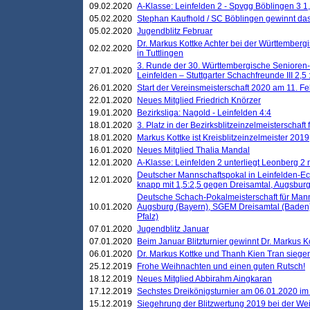
09.02.2020
A-Klasse: Leinfelden 2 - Spvgg Böblingen 3 1,
05.02.2020
Stephan Kaufhold / SC Böblingen gewinnt das 
05.02.2020
Jugendblitz Februar
Dr. Markus Kottke Achter bei der Württembergi
02.02.2020
in Tuttlingen
3. Runde der 30. Württembergische Senioren
27.01.2020
Leinfelden – Stuttgarter Schachfreunde III 2,5 
26.01.2020
Start der Vereinsmeisterschaft 2020 am 11. F
22.01.2020
Neues Mitglied Friedrich Knörzer
19.01.2020
Bezirksliga: Nagold - Leinfelden 4:4
18.01.2020
3. Platz in der Bezirksblitzeinzelmeisterschaft
18.01.2020
Markus Kottke ist Kreisblitzeinzelmeister 2019
16.01.2020
Neues Mitglied Thalia Mandal
12.01.2020
A-Klasse: Leinfelden 2 unterliegt Leonberg 2 
Deutscher Mannschaftspokal in Leinfelden-Ech
12.01.2020
knapp mit 1,5:2,5 gegen Dreisamtal, Augsbur
Deutsche Schach-Pokalmeisterschaft für Mann
10.01.2020
Augsburg (Bayern), SGEM Dreisamtal (Baden
Pfalz)
07.01.2020
Jugendblitz Januar
07.01.2020
Beim Januar Blitzturnier gewinnt Dr. Markus 
06.01.2020
Dr. Markus Kottke und Thanh Kien Tran siegen
25.12.2019
Frohe Weihnachten und einen guten Rutsch!
18.12.2019
Neues Mitglied Abbirahm Aingkaran
17.12.2019
Sechstes Dreikönigsturnier am 06.01.2020 im T
15.12.2019
Siegehrung der Blitzwertung 2019 bei der Wei