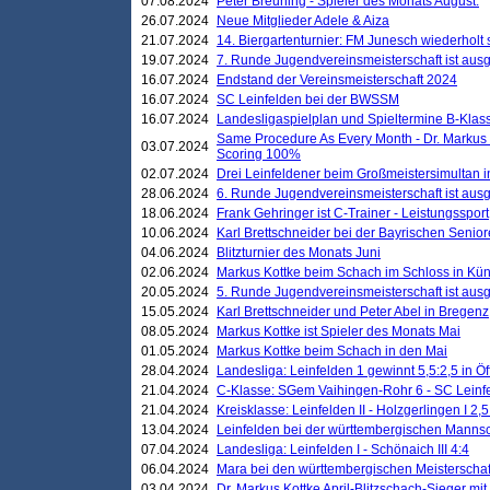
07.08.2024
Peter Breuning - Spieler des Monats August.
26.07.2024
Neue Mitglieder Adele & Aiza
21.07.2024
14. Biergartenturnier: FM Junesch wiederholt
19.07.2024
7. Runde Jugendvereinsmeisterschaft ist ausg
16.07.2024
Endstand der Vereinsmeisterschaft 2024
16.07.2024
SC Leinfelden bei der BWSSM
16.07.2024
Landesligaspielplan und Spieltermine B-Kla
Same Procedure As Every Month - Dr. Markus 
03.07.2024
Scoring 100%
02.07.2024
Drei Leinfeldener beim Großmeistersimultan 
28.06.2024
6. Runde Jugendvereinsmeisterschaft ist ausg
18.06.2024
Frank Gehringer ist C-Trainer - Leistungssport
10.06.2024
Karl Brettschneider bei der Bayrischen Senio
04.06.2024
Blitzturnier des Monats Juni
02.06.2024
Markus Kottke beim Schach im Schloss in Kü
20.05.2024
5. Runde Jugendvereinsmeisterschaft ist ausg
15.05.2024
Karl Brettschneider und Peter Abel in Bregenz
08.05.2024
Markus Kottke ist Spieler des Monats Mai
01.05.2024
Markus Kottke beim Schach in den Mai
28.04.2024
Landesliga: Leinfelden 1 gewinnt 5,5:2,5 in Ö
21.04.2024
C-Klasse: SGem Vaihingen-Rohr 6 - SC Leinfe
21.04.2024
Kreisklasse: Leinfelden II - Holzgerlingen I 2,5
13.04.2024
Leinfelden bei der württembergischen Mannsc
07.04.2024
Landesliga: Leinfelden I - Schönaich III 4:4
06.04.2024
Mara bei den württembergischen Meisterscha
03.04.2024
Dr. Markus Kottke April-Blitzschach-Sieger mit