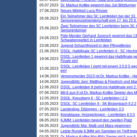
05.07.2023
Dr. Markus Kottke gewinnt das Juli Blitzturnier
27.06.2023
Neues Mitglied Luca Rösser
Ein Teilnehmer des SC Leinfelden bei der 33.
26.06.2023
Senioreneinzelmeisterschaft vom 17. bis 25.
Zwei Teilnehmer des SC Leinfelden beim 30.
25.06.2023
Seniorenturnier
Fide-Meister Gerhard Junesch gewinnt das 1
24.06.2023
Schwabengarten in Leinfelden
23.06.2023
Jugend-Schachfreizeit in den Pfingstferien
21.06.2023
DSOL: Halbfinale SC Leinfelden II - SC Hechi
DSOL: Leinfelden 1 gewinnt das Halbfinale geg
19.06.2023
Finale ein!
DSOL: Leinfelden I zieht mit einem 3.5:0,5 g
15.06.2023
ein!
14.06.2023
Vereinsmeister 2023 ist Dr. Markus Kottke - 
14.06.2023
Jugendblitz Juni: Matthias & Friedrich und M
12.06.2023
DSOL: Leinfelden II zieht ins Halbfinale ein! 2
07.06.2023
Mit 8 aus 8 ist Dr. Markus Kottke Spieler des 
12.05.2023
DSOL: Kreuzberg II - SC Leinfelden I 2:2
10.05.2023
DSOL: SC Leinfelden II - SK Bickenbach II 2:2
07.05.2023
Landesliga: Ditzingen - Leinfelden 3:3
07.05.2023
Kreisklasse: Holzgerlingen - Leinfelden II 3:3
06.05.2023
KJMM: Leinfelden belegt den zweiten Platz
04.05.2023
Jugendblitz Mai: Matti und Mara gewinnen
04.05.2023
Letzte Runde KJMM am Samstag im Treff Imp
03.05.2023
Dr. Markus Kottke Mai-Blitz Sieger mit 6 aus 6