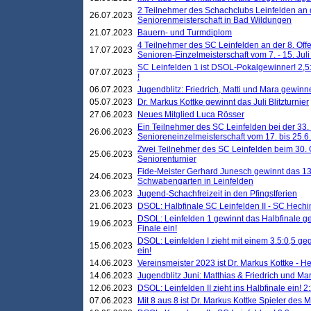
2 Teilnehmer des Schachclubs Leinfelden an 
26.07.2023
Seniorenmeisterschaft in Bad Wildungen
21.07.2023
Bauern- und Turmdiplom
4 Teilnehmer des SC Leinfelden an der 8. O
17.07.2023
Senioren-Einzelmeisterschaft vom 7. - 15. Jul
SC Leinfelden 1 ist DSOL-Pokalgewinner! 2,5:1
07.07.2023
!
06.07.2023
Jugendblitz: Friedrich, Matti und Mara gewinn
05.07.2023
Dr. Markus Kottke gewinnt das Juli Blitzturnier
27.06.2023
Neues Mitglied Luca Rösser
Ein Teilnehmer des SC Leinfelden bei der 33.
26.06.2023
Senioreneinzelmeisterschaft vom 17. bis 25.
Zwei Teilnehmer des SC Leinfelden beim 30.
25.06.2023
Seniorenturnier
Fide-Meister Gerhard Junesch gewinnt das 1
24.06.2023
Schwabengarten in Leinfelden
23.06.2023
Jugend-Schachfreizeit in den Pfingstferien
21.06.2023
DSOL: Halbfinale SC Leinfelden II - SC Hechi
DSOL: Leinfelden 1 gewinnt das Halbfinale geg
19.06.2023
Finale ein!
DSOL: Leinfelden I zieht mit einem 3.5:0,5 g
15.06.2023
ein!
14.06.2023
Vereinsmeister 2023 ist Dr. Markus Kottke - 
14.06.2023
Jugendblitz Juni: Matthias & Friedrich und M
12.06.2023
DSOL: Leinfelden II zieht ins Halbfinale ein! 2
07.06.2023
Mit 8 aus 8 ist Dr. Markus Kottke Spieler des 