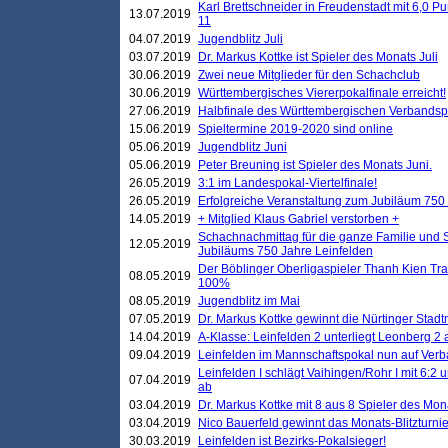
Karl Brettschneider in Freudenstadt mit 6,0 
13.07.2019
11
04.07.2019
Jugendblitz Juli
03.07.2019
Dr. Markus Kottke ist Spieler des Monats Juli
30.06.2019
Zwei neue Mitglieder für den Schachclub
30.06.2019
Württembergisches Viererpokalfinale erreicht!
27.06.2019
Halbfinale des Württembergischen Verbands
15.06.2019
Spieltermine 2019-2020 sind online
05.06.2019
Jugendblitz Juni
05.06.2019
Peter Breuning ist Spieler des Monats Juni.
26.05.2019
3:1 im Landespokal-Viertelfinale!
26.05.2019
Erfolgreiche Veranstaltung zum Jubiläum 750
14.05.2019
+ Mitglied Klaus Gabriel verstorben +
Schachnachmittag für die ganze Familie und 
12.05.2019
Jubiläums 750 Jahre Leinfelden
Der Böblinger Oberligaspieler Thanh Kien Tran
08.05.2019
100%
08.05.2019
Jugendblitz im Mai
07.05.2019
Dr. Markus Kottke gewinnt die Nürtinger Stadt
14.04.2019
A-Klasse: Leinfelden 2 unterliegt Leonberg 2 a
09.04.2019
Leinfelden im Mannschaftspokal nun auf Ver
Leinfelden I schlägt Vaihingen/Rohr I mit 6:2 
07.04.2019
ab
03.04.2019
Dr. Markus Kottke mit 8 aus 8 Spieler des Mona
03.04.2019
Nico Bauerfeld gewinnt das Monats-Blitzturnier
30.03.2019
Leinfelden ist Bezirks-Pokalsieger!