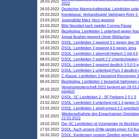
28.03.2022
2022
26.03.2022
Deutscher Mannschaftspokal: Leinfelden unte
25.03.2022
Kreisklasse: Verbandsspiel Vaihingen-Rohr 2 
23.03.2022
Jugendblitz März: Nico gewinnt
23.03.2022
Blitz Neustart nach zweiter Corona Pause
20.03.2022
Bezirksliga: Leinfelden 1 unterliegt gegen Nag
18.03.2022
Amjad Ibrahim gewinnt Ulmer Blitzturnier
17.03.2022
DSOL: Leinfelden 2 gewinnt 3:1 gegen den 
16.03.2022
DSOL: Leinfelden 3 gewinnt 4:0 gegen Jena
15.03.2022
DSOL: Leinfelden 1 überrollt Hellern 2 mit 4:0
09.03.2022
DSOL: Leinfelden 3 spielt 2:2 Unentschieden
08.03.2022
DSOL: Leinfelden 2 gewinnt deutlich 3,5:0,5
07.03.2022
DSOL: Leinfelden 1 unterliegt Porz 3 deutlich 
06.03.2022
C-Klasse: Leinfelden 3 bezwingt Renningen 3 
06.03.2022
Bezirksliga: Leinfelden 1 bezwingt Vaihingen m
Vereinsmeisterschaft 2022 beginnt am 29.03.2
26.02.2022
möglich
24.02.2022
DSOL: SC Leinfelden 2 - SF Freiberg 2,5;1,5
23.02.2022
DSOL: Leinfelden 3 unterliegt mit 1:3 gegen S
23.02.2022
DSOL: Leinfelden 1 spielt erneut 2:2 unentsc
Wiederaufnahme des Erwachsenen-Spielabend
22.02.2022
22.03.2022
19.02.2022
Der SC Leinfelden ist Vizemeister im Bezirksm
17.02.2022
DSOL: Auch unsere Dritte landet einen 4:0-Ka
16.02.2022
DSOL: Kantersieg unserer Zweiten gegen Ber