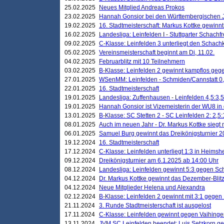
25.02.2025
Neues Mitglied Andreas Prokos
23.02.2025
Hannah Gonsior bei den Württembergischen 
19.02.2025
16. Stadtmeisterschaft: Markus Kottke gewinnt 
16.02.2025
Landesliga: Leinfelden I - Stuttgarter Schachfr
09.02.2025
C-Klasse: Leinfelden 3 unterliegt den Schach
05.02.2025
Vereinsmeisterschaft beginnt am Di, 11.02.
04.02.2025
Februarblitz mit 10 Teilnehmern
03.02.2025
B-Klasse: Leinfelden 2 gewinnt kampflos ge
27.01.2025
WSenMM: Leinfelden - Schmiden/Cannstatt 0,
22.01.2025
16. Stadtmeisterschaft
19.01.2025
Landesliga: Zuffenhausen - Leinfelden 4,5:3,5
19.01.2025
Hannah Gonsior ist Vizemeisterin der WU8 i
13.01.2025
B-Klasse: SC Stetten 2 - SC Leinfelden 2: 2,5:
08.01.2025
Auch im neuen Jahr - Dr. Markus Kottke siegt 
06.01.2025
Samuel Burg gewinnt das Dreikönigsturnier 
19.12.2024
16. Stadtmeisterschaft
17.12.2024
C-Klasse: Leinfelden unterliegt 1:3 in Heimsh
09.12.2024
Dreikönigsturnier am 6.1.2025 ab 14:00 Uhr
08.12.2024
Landesliga: Leinfelden gewinnt 5:3 gegen Sc
04.12.2024
Dr. Markus Kottke gewinnt das Dezember-Blitz
04.12.2024
Neue Mitglieder Helena und Alexandra
02.12.2024
B-Klasse: Leinfelden 2 gewinnt mit 3:1 gegen
21.11.2024
3. Runde Stadtmeisterschaft ist ausgelost
17.11.2024
C-Klasse: Leinfelden gewinnt gegen Vaihinge
13.11.2024
JVM SC Leinfelden beendet: Luis Setzkorn ge