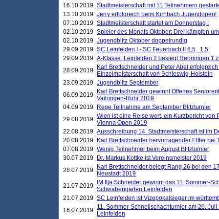
16.10.2019
Stadtmeisterschaft mit 11 Teilnehmern gestart
13.10.2019
Jerry erfolgreich beim Kirnbach Jugendopen!
07.10.2019
Stadtmeisterschaft startet am Donnerstag !
02.10.2019
Spieler des Monats Oktober: Drei kämpfen um
02.10.2019
Jugendblitz Oktober doppelrundig
29.09.2019
SC Leinfelden I - SC Feuerbach II 6,5 . 1,5
29.09.2019
A-Klasse: Leinfelden 2 besiegt Renningen 1 z
Karl Brettschneider und Peter Abel erfolgreich
28.09.2019
Einzelmeisterschaft von Schleswig-Holstein
23.09.2019
Jugendblitz September
Karl Brettschneider gewinnt Offenes Seniore
06.09.2019
Vaihingen-Rohr 2019
04.09.2019
Rege Teilnahme am September Blitzturnier
Wien ist eine Reise wert, ein Kurzbericht von
29.08.2019
Vienna Open 2019
22.08.2019
Ausschreibung 14. Stadtmeisterschaft ist im
20.08.2019
Karl Brettschneider hervorragender Elfter bei
07.08.2019
Wenig Teilnehmer beim August Blitzturnier
30.07.2019
Dr. Markus Kottke ist Vereinsmeister 2019
Karl Brettschneider belegt Rang 26 bei den 1
28.07.2019
Neustadt 2019
IM Ilja Schneider gewinnt das 11. Sommer-Sch
21.07.2019
Schwabengarten Leinfelden
21.07.2019
SC Leinfelden ist Vizepokalsieger im württem
11. Sommer-Schnellschachturnier am 20. Jul
16.07.2019
Leinfelden