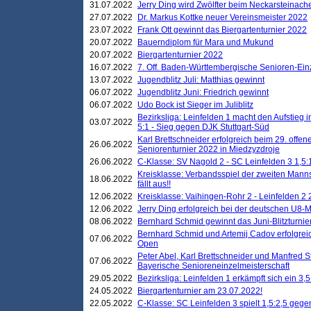
31.07.2022
Jerry Ding wird Zwölfter beim Neckarsteinac
27.07.2022
Dr. Markus Kottke neuer Vereinsmeister 2022
23.07.2022
Frank Ott gewinnt das Biergartenturnier 2022
20.07.2022
Bauerndiplom für Mara und Mukund
20.07.2022
Biergartenturnier 2022
16.07.2022
7. Off. Baden-Württembergische Senioren-Ein
13.07.2022
Jugendblitz Juli: Matthias gewinnt
06.07.2022
Jugendblitz Juni: Friedrich gewinnt
06.07.2022
Udo Bock ist Sieger im Juliblitz
Bezirksliga: Leinfelden 1 macht den Aufstieg i
03.07.2022
5:1 - Sieg gegen DJK Stuttgart-Süd
Karl Brettschneider erfolgreich beim 29. off
26.06.2022
Seniorenturnier 2022 in Miedzyzdroje
26.06.2022
C-Klasse: SV Nagold 2 - SC Leinfelden 3 1,5:
Kreisklasse: Verbandsspiel der zweiten Manns
18.06.2022
fällt aus!!
12.06.2022
Kreisklasse: Vaihingen-Rohr 2 - Leinfelden 2 
12.06.2022
Jerry Ding erfolgreich bei der deutschen U8-M
08.06.2022
Bernhard Schmid gewinnt das Juni-Blitzturnie
Bernhard Schmid und Artemij Cadov erfolgreic
07.06.2022
Open
Peter Abel, Karl Brettschneider und Manfred St
07.06.2022
Bayerische Senioreneinzelmeisterschaft
29.05.2022
Bezirksliga: Leinfelden 1 erkämpft sich ein 3,
24.05.2022
Biergartenturnier am 23.07.2022!
22.05.2022
C-Klasse: SC Leinfelden 3 spielt 1,5:2,5 geg