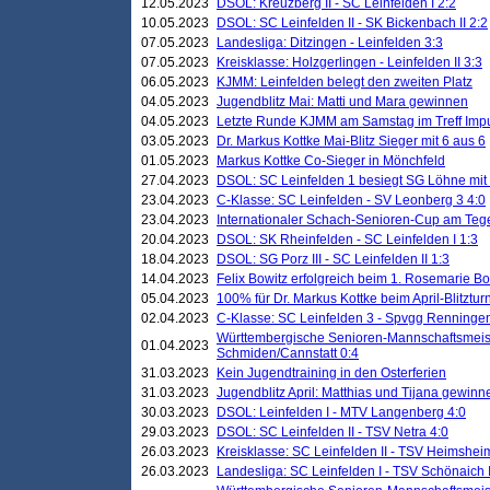
12.05.2023
DSOL: Kreuzberg II - SC Leinfelden I 2:2
10.05.2023
DSOL: SC Leinfelden II - SK Bickenbach II 2:2
07.05.2023
Landesliga: Ditzingen - Leinfelden 3:3
07.05.2023
Kreisklasse: Holzgerlingen - Leinfelden II 3:3
06.05.2023
KJMM: Leinfelden belegt den zweiten Platz
04.05.2023
Jugendblitz Mai: Matti und Mara gewinnen
04.05.2023
Letzte Runde KJMM am Samstag im Treff Imp
03.05.2023
Dr. Markus Kottke Mai-Blitz Sieger mit 6 aus 6
01.05.2023
Markus Kottke Co-Sieger in Mönchfeld
27.04.2023
DSOL: SC Leinfelden 1 besiegt SG Löhne mit 
23.04.2023
C-Klasse: SC Leinfelden - SV Leonberg 3 4:0
23.04.2023
Internationaler Schach-Senioren-Cup am Te
20.04.2023
DSOL: SK Rheinfelden - SC Leinfelden I 1:3
18.04.2023
DSOL: SG Porz III - SC Leinfelden II 1:3
14.04.2023
Felix Bowitz erfolgreich beim 1. Rosemarie B
05.04.2023
100% für Dr. Markus Kottke beim April-Blitztur
02.04.2023
C-Klasse: SC Leinfelden 3 - Spvgg Renningen
Württembergische Senioren-Mannschaftsmeist
01.04.2023
Schmiden/Cannstatt 0:4
31.03.2023
Kein Jugendtraining in den Osterferien
31.03.2023
Jugendblitz April: Matthias und Tijana gewinn
30.03.2023
DSOL: Leinfelden I - MTV Langenberg 4:0
29.03.2023
DSOL: SC Leinfelden II - TSV Netra 4:0
26.03.2023
Kreisklasse: SC Leinfelden II - TSV Heimsheim
26.03.2023
Landesliga: SC Leinfelden I - TSV Schönaich II