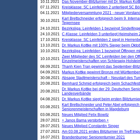
10.11.2021
Das November-Blitzturnier mit Dr. Markus Kott
07.11.2021
Kreisklasse: SC Leinfelden 2 unterliegt SC B
04.11.2021
Mitgliederversammlung 2021 - neuer Vorstan
Karl Brettschneider erfolgreich beim 9. Inte
30.10.2021
Tegernsee
24.10.2021
Bezirksliga: Leinfelden 1 bezwingt Sindelfinge
24.10.2021
C-Klasse: Leinfelden 3 unterliegt Heimsheim 2
17.10.2021
Kreisklasse: SC Leinfelden 2 siegt in Herrenbe
13.10.2021
Dr. Markus Kottke mit 100% Sieger beim Oktobe
10.10.2021
Bezirksliga: Leinfelden 1 bezwingt Öffingen mi
Zwei Mitglieder des SC Leinfelden bei den Of
10.10.2021
Einzelmeisterschaften von Schleswig-Holstei
08.09.2021
Thanh Kien Tran gewinnt das September-Blitz
04.09.2021
Markus Kottke gewinnt Bronze mit Württemberg
30.08.2021
Absage Stadtmeisterschaft – Neustart des Tur
20.08.2021
Bernhard Schmid erfolgreich beim Schachfesti
Dr. Markus Kottke bei der 29. Deutschen Sen
20.08.2021
Landesverbände
04.08.2021
Dr. Markus Kottke siegt beim ersten Blitzturn
Karl Brettschneider und Peter Abel erfolgreic
03.08.2021
Seniorenmeisterschaften in Magdeburg
03.08.2021
Neues Mitglied Felix Bowitz
28.07.2021
+ Janos Barna verstorben +
28.07.2021
Neues Mitglied Constantin Singer
27.07.2021
Am 03.08.2021 erstes Blitzturnier im Treff Im
16.07.2021
Brandenburger Seniorenturnier 2021