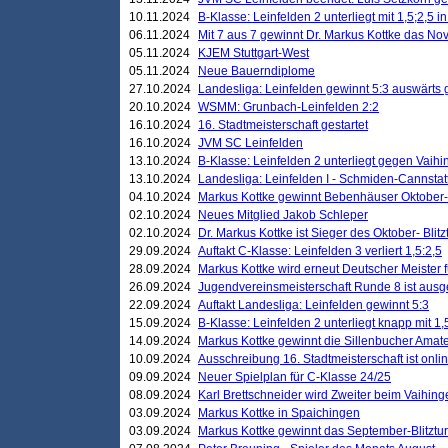
10.11.2024
B-Klasse: Leinfelden 2 unterliegt mit 1,5;2,5 
06.11.2024
Mit 7 aus 7 gewinnt Dr. Markus Kottke das Nov
05.11.2024
KJEM Stuttgart-West
05.11.2024
Neue Bauerndiplome
27.10.2024
Landesliga: Leinfelden gewinnt 5:3 auswärts
20.10.2024
WSMM: Grunbach-Leinfelden 2:2
16.10.2024
16. Stadtmeisterschaft gestartet
16.10.2024
JVM SC Leinfelden
13.10.2024
B-Klasse: Leinfelden 2 unterliegt gegen Vaihi
13.10.2024
Landesliga: Leinfelden I - Schmiden-Cannstatt 
04.10.2024
Markus Kottke gewinnt Bebenhäuser Oktober-B
02.10.2024
Neues Mitglied Jakob Schleper
02.10.2024
Dr. Markus Kottke ist Sieger des Oktober- Blitz
29.09.2024
Auftakt C-Klasse: Leinfelden 3 verliert 1,5:2,5
28.09.2024
Markus Kottke wird erneut Deutscher Meister 
26.09.2024
Jugendvereinsmeisterschaft Runde 8 ist ausg
22.09.2024
Auftakt Landesliga: Leinfelden gewinnt 5:3
15.09.2024
B-Klasse: Leinfelden 2 unterliegt knapp mit 1,
14.09.2024
Markus Kottke gewinnt die Sillenbucher Amate
10.09.2024
Ausschreibung 16. Stadtmeisterschaft ist onli
09.09.2024
Neuer Spielplan für C-Klasse 24/25
08.09.2024
Karl Brettschneider wird Zweiter beim Vaihing
03.09.2024
Markus Kottke in Spaichingen
03.09.2024
Markus Kottke gewinnt das September-Blitztur