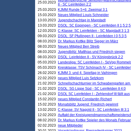
Württembergische Senioren-Mannschaftsmeiste
25.03.2023
II - SC Leinfelden 2:2
25.03.2023
KJMM Runde 5+6: Zweimal 3:1
15.03.2023
Neues Mitglied Louis Schneider
13.03.2023
Jugendschachtag in Magstadt
13.03.2023
DSOL: SC Eppingen - SC Leinfelden II 1,5:2,5
12.03.2023
C-Klasse: SC Leinfelden - SC Magstadt 3 1:3
09.03.2023
DSOL: SF Pfullingen II - Leinfelden I 0,5:3,5
08.03.2023
Dr. Markus Kottke Blitz Sieger im März
08.03.2023
Neues Mitglied Ben Streib
08.03.2023
Jugendblitz: Matthias und Friedrich siegen
08.03.2023
DSOL: Leinfelden II - SV Königsbrück 2:2
05.03.2023
Landesliga: SC Leinfelden I - SpVgg Rommels
05.03.2023
Kreisklasse: TSV Schönach IV - SC Leinfelden 
26.02.2023
KJMM 3. und 4. Spieltag in Vaihingen
22.02.2023
neues Mitglied Luis Setzkorn
21.02.2023
Schnellschachturnier im Schwabengarten am
21.02.2023
DSOL: SG Lippe Süd - SC Leinfelden II 4:0
21.02.2023
DSOL SC Leinfelden I - Zehlendorf III fällt aus
15.02.2023
neues Mitglied Constantin Richert
15.02.2023
Monatsblitz Jugend: Friedrich gewinnt
13.02.2023
C-Klasse: SV Nagold II - SC Leinfelden III 3:1
12.02.2023
Auftakt der Kreisjugendmannschaftsmeistersc
08.02.2023
Dr. Markus Kottke Spieler des Monats Februar
02.02.2023
neue Mitglieder
30.01.2023
Vorankündigung: Biergartenturnier 2023