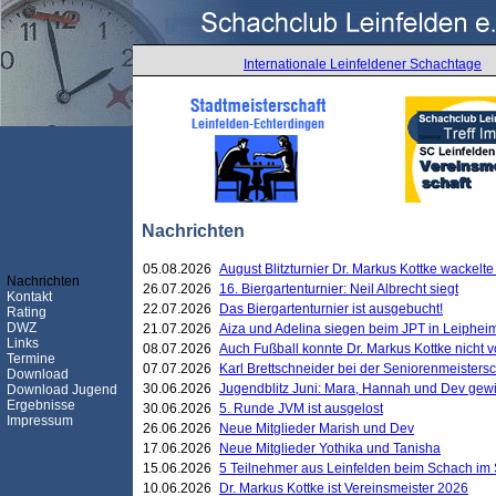
Internationale Leinfeldener Schachtage
Nachrichten
05.08.2026
August Blitzturnier Dr. Markus Kottke wackel
Nachrichten
26.07.2026
16. Biergartenturnier: Neil Albrecht siegt
Kontakt
22.07.2026
Das Biergartenturnier ist ausgebucht!
Rating
DWZ
21.07.2026
Aiza und Adelina siegen beim JPT in Leiphei
Links
08.07.2026
Auch Fußball konnte Dr. Markus Kottke nicht
Termine
07.07.2026
Karl Brettschneider bei der Seniorenmeister
Download
30.06.2026
Jugendblitz Juni: Mara, Hannah und Dev gew
Download Jugend
Ergebnisse
30.06.2026
5. Runde JVM ist ausgelost
Impressum
26.06.2026
Neue Mitglieder Marish und Dev
17.06.2026
Neue Mitglieder Yothika und Tanisha
15.06.2026
5 Teilnehmer aus Leinfelden beim Schach im 
10.06.2026
Dr. Markus Kottke ist Vereinsmeister 2026