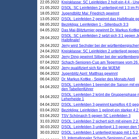
22.05.2022
Kreisklasse: SC Leinfelden 2 holt ein 4:4 - 
21.05.2022
DSOL: SC Leinfelden 2 unterliegt mit 1:3 im F
18.05.2022
Jugendblitz Mai: Friedrich gewinnt
13.05.2022
DSOL: Leinfelden 2 gewinnt das Halbfinale geg
08.05.2022
Bezirkliga: Leinfelden 1 - Sillenbuch 3:3
04.05.2022
Das Mai-Blitzturnier gewinnt Dr. Markus Kottk
DSOL: SC Leinfelden 2 setzt sich 3:1 gegen J
28.04.2022
Halbfinale!
26.04.2022
Jerry wird Sechster bei der württembergische
24.04.2022
Kreisklasse: SC Leinfelden 2 unterliegt gege
20.04.2022
Jerry Ding gewinnt Silber bei der württemberg
07.04.2022
Schach-Senioren-Cup am Tegernsee vom 26. M
06.04.2022
Jerry qualifiziert sich für die WJEM!
06.04.2022
Jugenblitz April: Matthias gewinnt
06.04.2022
Dr. Markus Kottke - Spieler des Monats April
DSOL: Leinfelden 1 beendet die Saison mit e
04.04.2022
den Tabellenführer
DSOL: Leinfelden 2 krönt die Gruppenphase m
04.04.2022
Leherheide 1
04.04.2022
DSOL: Leinfelden 3 gewinnt kampflos 4:0 geg
03.04.2022
Bezirkliga: Leinfelden 1 gelingt ein starker 4
03.04.2022
TSV Schönaich 5 gegen SC Leinfelden 3
31.03.2022
DSOL: Leinfelden 2 sichert sich mit einem 2:2 d
30.03.2022
DSOL: Leinfelden 3 unterliegt 1:3 gegen den 
30.03.2022
DSOL: Leinfelden 1 unterliegt knapp mit 1,5
10. Internationaler Schach-Senioren-Cup am T