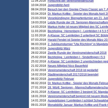
11.04.2018
Fortschritt der Vereinsmeisterschaft
10.04.2018
Jugendblitz April
08.04.2018
Besuch bei den Grenke Chess Classic am 7. A
03.04.2018
Dr. Markus Kottke - Spieler des Monats April 
23.03.2018
Vorankündigung: Biergartenturnier am 21. Jul
19.03.2018
Letzte Runde der 28. Senioren-Mannschaftsme
14.03.2018
Markus Hofer ist neues Mitglied des SC Leinf
11.03.2018
Bezirksliga : Herrenberg I - Leinfelden I 4,5:3,
11.03.2018
A-Klasse: SC Leinfelden 2 unterliegt SC Böbli
07.03.2018
Harald Fendel ist Spieler des Monats März 2
06.03.2018
2. Jubiläumsturnier "Uta Röchling" in Magdebu
06.03.2018
Jugendblitz März
28.02.2018
Zweite Runde der Vereinsmeisterschaft 2018
25.02.2018
Bezirksliga : Leinfelden I - Sindelfingen I 5:3
25.02.2018
A-Klasse: SC Leinfelden 2 unentschieden geg
21.02.2018
Neues Mitglied Nico Bauerfeld
21.02.2018
Vereinsmeisterschaft 2018 ist gestartet
16.02.2018
Stadtmeisterschaft 2017/2018 beendet
06.02.2018
Jugendblitz Februar
06.02.2018
Dr. Markus Kottke - Spieler des Monats Febru
27.01.2018
28. Württ. Senioren - Mannschaftsmeisterscha
24.01.2018
A-Klasse: SC Leinfelden 2 besiegt SC Magstadt
18.01.2018
Vereinsmeisterschaft beginnt mit neuem Mod
14.01.2018
Auswärtssieg ! Leinfelden I schlägt Schwaikhei
09.01.2018
Monatsblitz Januar: Markus Kottke und Frank