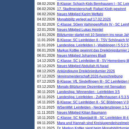
08.02.2026
B-Klasse: Schach-Kids Bernhausen I - SC Leinf
06.02.2026
17. Stadtmeisterschaft: Rafael Kloth gewinnt
06.02.2026
Neues Mitglied Karim Meftahi
04.02.2026
Monatsblitz verlegt auf 17.02.2026
01.02.2026
C-Klasse: SGem Vaihingen/Rohr IV - SC Leinfel
22.01.2026
Neues Mitglied Lukas Heintel
14.01.2026
Blitzturnier startet mit 10 Spielern ins neue J
11.01.2026
B-Klasse: SC Leinfelden II - TSV Schönaich IV
11.01.2026
Landesliga: Leinfelden I - Waiblingen I 5,5:2,5
06.01.2026
Markus Kottke gewinnt das Dreikönigsturnier
06.01.2026
Neues Mitglied Johannes Bladt
14.12.2025
C-Klasse: SC Leinfelden III - SV Herrenberg III
10.12.2025
Neues Mitglied Abdullah Al Awad
08.12.2025
Ankündigung Dreikönigsturnier 2026
07.12.2025
Vereinsmeisterschaft 2026 Ausschreibung
07.12.2025
B-Klasse: VfL Sindelfingen III - SC Leinfelden I
03.12.2025
Monats-Blitzturnier Dezember mit Sensation
30.11.2025
Landesliga: Winnenden - Leinfelden 3:5
16.11.2025
Landesliga: Leinfelden - Zuffenhausen 4,5:3,5
16.11.2025
B-Klasse: SC Leinfelden II - SC Böblingen V 0
15.11.2025
WSenMM: Leinfelden - Neckartenzlingen 1,5:
11.11.2025
Neues Mitglied Kilian Baumann
10.11.2025
C-Klasse: SC Magstadt III - SC Leinfelden III 4
09.11.2025
Mara und Hannah sind Kreisjugendeinzelmei
05.11.2025
Dr. Markus Kottke siegt beim Monatsblitzturn