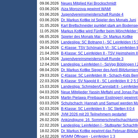
09.06.2026
Neues Mitglied Kei Brockschmidt
03.06.2026
Aiza Morozova gewinnt WAM!
03.06.2026
Jugendvereinsmeisterschaft Runde 4
03.06.2026
Dr. Markus Kottke ist Spieler des Monats Juni
31.05.2026
Karl Brettschneider punktet stark am Bodense
11.05.2026
Markus Kottke wird Fünfter beim Mönchfelder
06.05.2026
Spieler des Monats Mai - Dr. Markus Kottke
03.05.2026
Landesliga: SC Botnang I - SC Leinfelden I 5:
26.04.2026
C-Klasse: TSV Schönaich VI - SC Leinfelden II
21.04.2026
B-Klasse: SC Leinfelden II - TSV Heimsheim II
15.04.2026
Jugendvereinsmeisterschaft Runde 3
12.04.2026
Landesliga: Leinfelden I - SpVgg Böblingen I 
08.04.2026
Dr. Markus Kottke Sieger des April-Blitzturnier
29.03.2026
C-Klasse: SC Leinfelden III - Schach-Kids Ber
22.03.2026
B-Klasse: SV Nagold II - SC Leinfelden II: 2,5:
15.03.2026
Landesliga: Schmiden/Cannstatt II - Leinfelden
04.03.2026
Neue Mitglieder Yassin Meftahi und Jonas Pa
04.03.2026
Martin Pielawa (Freibauer Esslingen) gewinnt 
03.03.2026
Schulschach: Hannah und Samuel werden Ma
02.03.2026
B-Klasse: SC Leinfelden II - SC Stetten II 0:4
26.02.2026
JVM 2026 mit 20 Teilnehmern gestartet
26.02.2026
Ankündigung: 16. Sommerschnellschachturnie
22.02.2026
Landesliga: Leinfelden I - Stuttgarter Schachfr
18.02.2026
Dr. Markus Kottke gewinnt das Februar-Blitztu
14.02.2026
WSMM Öffingen - Leinfelden 1:3