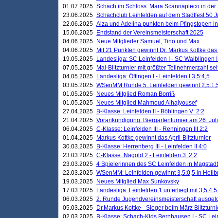
01.07.2025
Schach im Schloss: Mara Scannapieco in der
23.06.2025
Schachclub Leinfelden auf dem Stadtfest 50 
22.06.2025
Aiza und Adelina punkten beim Pfingstopen i
15.06.2025
Endstand der Vereinsmeisterschaft 2025
04.06.2025
Neue Mitglieder Samuel, Tino und Max
04.06.2025
Mit 21 Punkten gewinnt Dr. Markus Kottke das J
19.05.2025
Landesliga: SC Leinfelden I - SC Waiblingen I
07.05.2025
Mai-Blitzturnier mit größter Teilnehmerzahl se
04.05.2025
Landesliga: Öffingen I - Leinfelden I 3,5:4,5
03.05.2025
WSenMM Runde 5: Leinfelden gewinnt 2,5:1,
01.05.2025
Neues Mitglied Roman Borriß
01.05.2025
Neues Mitglied Mahmoud Alhajyousef
27.04.2025
B-Klasse: Leinfelden II - Böblingen V: 2:2
21.04.2025
Vorankündigung: Biergartenturnier am 26. Juli
06.04.2025
C-Klasse: Leinfelden III - Renningen III 2:2
01.04.2025
Markus Kottke gewinnt das April-Blitzturnier
30.03.2025
B-Klasse: Herrenberg III - Leinfelden II 4:0
23.03.2025
C-Klasse: Nagold 2 - Leinfelden 3: 2:2
23.03.2025
4 Spielerinnen des SC Leinfelden in Magstadt
22.03.2025
WSenMM: Leinfelden gewinnt 3,5:0,5 in Heilb
19.03.2025
Neues Mitglied Max Sunkovsky
17.03.2025
Landesliga: Leinfelden 1 unterliegt mit 3,5:4,5
06.03.2025
2. Runde Jugendvereinsmeisterschaft ausgel
05.03.2025
Dr.Markus Kottke - Sieger beim März Blitzturni
02.03.2025
B-Klasse: Schach-Kids Bernhausen I - SC Lein