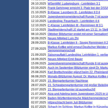
26.10.2025
WSenMM: Ludwigsburg - Leinfelden 3:1
23.10.2025
Frank Gehringer erreicht 3. Platz bei der DS
21.10.2025
B-Klasse: Leonberg III - Leinfelden II 0:4
13.10.2025
Jugendvereinsmeisterschaft Runde 7 ist ausg
12.10.2025
Landesliga: Feuerbach - Leinfelden 4:4
12.10.2025
C-Klasse: Leinfelden III - Renningen III 3:1
12.10.2025
Stadtmeisterschaft LE startet am 13.11. in Stet
08.10.2025
Oktober Blitzturnier endet mit einer Sensation!
30.09.2025
Neues Mitglied Luis Zhi
28.09.2025
B-Klasse: Leinfelden II - Spvgg Renningen II 2
Markus Kottke wird erneut Deutscher Meister 
27.09.2025
Seniorenmannschaft
21.09.2025
Saisonauftakt Landesliga: Leinfelden 1. verlier
16.09.2025
Neues Mitglied Emil Bauer
15.09.2025
Jugendvereinsmeisterschaft Runde 6 ist ausg
03.09.2025
Auch im September Blitzturnier siegt Dr. Mark
25.08.2025
Karl Brettschneider glänzt beim 22. Pheinlan
06.08.2025
Monats-Blitzturnier August: Dr. Markus Kottke
31.07.2025
15. Biergartenturnier Nachlese
28.07.2025
15. Schwabengartenturnier mit großer Beteili
23.07.2025
15. Biergartenturnier ist ausgebucht!
21.07.2025
Aiza und Adelina beim Jugendopen 2025 in 
07.07.2025
Baden-Württembergische Mädchenmeistersch
02.07.2025
Hitzeschlacht beim Juli Blitzturnier
01.07.2025
Schach im Schloss: Markus Kottke in Künzels