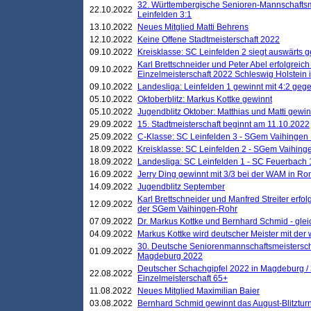
32. Württembergische Senioren-Mannschaftsm
22.10.2022
Leinfelden 3:1
13.10.2022
Neues Mitglied Matti Behrens
12.10.2022
Keine Offene Stadtmeisterschaft 2022
09.10.2022
Kreisklasse: SC Leinfelden 2 siegt auswärts g
Karl Brettschneider und Peter Abel erfolgreic
09.10.2022
Einzelmeisterschaft 2022 Schleswig Holstein 
09.10.2022
Landesliga: Leinfelden 1 gewinnt mit 4:2 geg
05.10.2022
Oktoberblitz: Markus Kottke gewinnt
05.10.2022
Jugendblitz Oktober: Matthias und Matti gewi
29.09.2022
15. Stadtmeisterschaft beginnt am 11.10.2022
25.09.2022
C-Klasse: SC Leinfelden 3 - SGem Vaihingen 
18.09.2022
Kreisklasse: SC Leinfelden 2 - SGem Vaihinge
18.09.2022
Landesliga: SC Leinfelden 1 - SC Feuerbach 
16.09.2022
Jerry Ding gewinnt mit 3/3 bei der WAM in 
14.09.2022
Jugendblitz September
Karl Brettschneider und Manfred Streiter erfo
12.09.2022
der SGem Vaihingen-Rohr
07.09.2022
Dr. Markus Kottke und Bernhard Schmid - glei
04.09.2022
Markus Kottke wird deutscher Meister mit de
30. Deutsche Seniorenmannschaftsmeistersch
01.09.2022
Magdeburg 2022
Deutscher Schachgipfel 2022 in Magdeburg /
22.08.2022
Einzelmeisterschaft 65+
11.08.2022
Neues Mitglied Maximilian Baier
03.08.2022
Bernhard Schmid gewinnt das August-Blitzturn