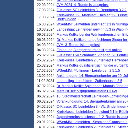
22.03.2024
JVM 2024: 4. Runde ist ausgelost
17.03.2024
C-Klasse: SC Leinfelden 3 - Renningen 3 2:2
Kreisklasse: SC Magstadt 1 besiegt SC Leinfe
17.03.2024
Brettpunkten
16.03.2024
WSenMM: Leinfelden unterliegt 1:3 in Nürting
10.03.2024
Landesliga: Leinfelden gewinnt 5:3 in Waibli
09.03.2024
Markus Kottke bei der Württembergischen Blit
06.03.2024
Dr. Markus Kottke unangefochtener Sieger im M
04.03.2024
JVM: 3. Runde ist ausgelost
04.03.2024
Einladung Biergartenturnier ist jetzt online
25.02.2024
C-Klasse: TSV Schönaich V gegen SC Leinfelde
25.02.2024
Kreisklasse: Leinfelden 2 unterliegt Herrenber
25.02.2024
Markus Kottke qualifiziert sich für die württem
17.02.2024
WSenMM: Pfullingen - Leinfelden 2,5:1,5
13.02.2024
Ankündigung: 14. Biergartenturnier am 20. Ju
11.02.2024
Landesliga: Leinfelden - Zuffenhausen 3:5
07.02.2024
Dr. Markus Kottke Spieler des Monats Februar
06.02.2024
Mara ist Bezirksjugendmeisterin U14W
06.02.2024
15. Stadtmeisterschaft Leinfelden-Echterding
06.02.2024
Vorankündigung: 14. Biergartenturnier am 20
04.02.2024
C-Klasse: SC Leinfelden 3 - VfL Sindelfingen 
04.02.2024
Kreisklasse: Leinfelden 2 gewinnt 5:1 in Böbl
24.01.2024
Jugendvereinsmeisterschaft: 2. Runde ist aus
20.01.2024
WSenMM: Leinfelden - Schmiden/Cannstatt 1,
14.01.2024
Kreisklasse: Leinfelden 2 unterliegt SC Stette