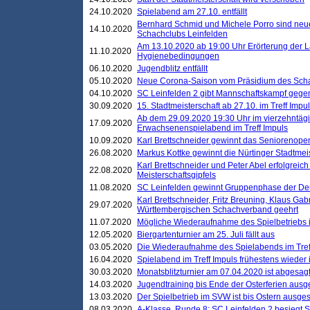
24.10.2020
Spielabend am 27.10. entfällt
Bernhard Schmid und Michele Porro sind neu
14.10.2020
Schachclubs Leinfelden
Am 13.10.2020 ab 19:00 Uhr Erörterung der L
11.10.2020
Hygienebedingungen
06.10.2020
Jugendblitz entfällt
05.10.2020
Neue Corona-Saison vom Präsidium des Sch
04.10.2020
SC Leinfelden 2 gibt Mannschaftskampf gege
30.09.2020
15. Stadtmeisterschaft ab 27.10. im Treff Impu
Ab dem 29.09.2020 19:30 Uhr im vierzehntäg
17.09.2020
Erwachsenenspielabend im Treff Impuls
10.09.2020
Karl Brettschneider gewinnt das Seniorenopen
26.08.2020
Markus Kottke gewinnt die Nürtinger Stadtmei
Karl Brettschneider und Peter Abel erfolgreic
22.08.2020
Meisterschaftsgipfels
11.08.2020
SC Leinfelden gewinnt Gruppenphase der De
Karl Brettschneider, Fritz Breuning, Klaus Gab
29.07.2020
Württembergischen Schachverband geehrt
11.07.2020
Mögliche Wiederaufnahme des Spielbetriebs
12.05.2020
Biergartenturnier am 25. Juli fällt aus
03.05.2020
Die Wiederaufnahme des Spielabends im Treff
16.04.2020
Spielabend im Treff Impuls frühestens wieder
30.03.2020
Monatsblitzturnier am 07.04.2020 ist abgesag
14.03.2020
Jugendtraining bis Ende der Osterferien ausg
13.03.2020
Der Spielbetrieb im SVW ist bis Ostern ausges
08.03.2020
A-Klasse, Runde 8: SC Leinfelden 2 besiegt 