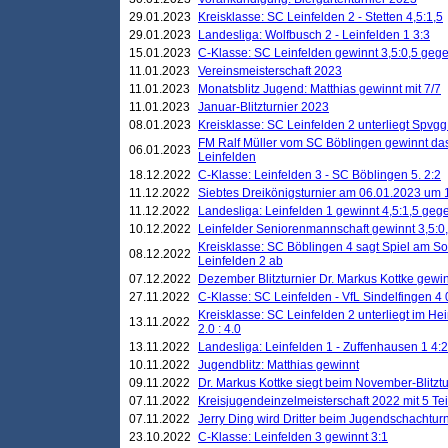
29.01.2023
Kreisklasse: SC Leinfelden 2 - Stetten 4,5:1,5
29.01.2023
Landesliga: Wolfbusch 2 - Leinfelden 1 3:3
15.01.2023
C-Klasse: SC Leinfelden gewinnt 3,5:0,5 geg
11.01.2023
Vereinsmeisterschaft 2023
11.01.2023
Monatsblitz Jugend: Matthias gewinnt mit 7/7
11.01.2023
Januar-Blitzturnier 2023
08.01.2023
Kreisklasse: SC Leinfelden 2 unterliegt Spvg
FM Ralf Müller vom SC Böblingen gewinnt das 
06.01.2023
Leinfelden
18.12.2022
C-Klasse: Leinfelden 3 - SC Böblingen 5. 2:2
11.12.2022
Siebtes Dreikönigsturnier am 06.01.2023 um 1
11.12.2022
Landesliga: Leinfelden 1 gewinnt 4,5:1,5 ge
10.12.2022
Leinfelder Seniorenmannschaft gewinnt 3,5:
Kreisklasse: SC Böblingen 4 sagt Spiel am S
08.12.2022
Leinfelden 2 ab
07.12.2022
Dezember Blitzturnier Dr. Markus Kottke gewin
27.11.2022
C-Klasse: SC Leinfelden - VfL Sindelfingen 4 
Kreisklasse: SC Leinfelden 2 unterliegt im H
13.11.2022
2.0 : 4.0
13.11.2022
Landesliga: Leinfelden 1 - Zuffenhausen 1 4:2
10.11.2022
Jugendblitz: Matthias gewinnt
09.11.2022
Dr. Markus Kottke siegt beim November-Blitztu
07.11.2022
Kreisjugendeinzelmeisterschaft 2022 mit 5 T
07.11.2022
Jerry Ding wird Dritter beim Jugendschachturn
23.10.2022
C-Klasse: Leinfelden 3 gewinnt 3:1