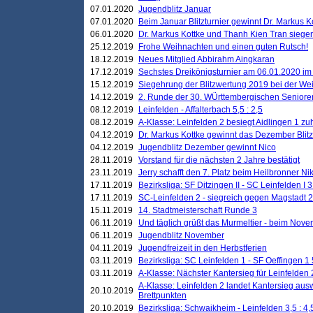
07.01.2020
Jugendblitz Januar
07.01.2020
Beim Januar Blitzturnier gewinnt Dr. Markus 
06.01.2020
Dr. Markus Kottke und Thanh Kien Tran siegen
25.12.2019
Frohe Weihnachten und einen guten Rutsch!
18.12.2019
Neues Mitglied Abbirahm Aingkaran
17.12.2019
Sechstes Dreikönigsturnier am 06.01.2020 im T
15.12.2019
Siegehrung der Blitzwertung 2019 bei der Wei
14.12.2019
2. Runde der 30. WÜrttembergischen Seniore
08.12.2019
Leinfelden - Affalterbach 5,5 : 2,5
08.12.2019
A-Klasse: Leinfelden 2 besiegt Aidlingen 1 zu
04.12.2019
Dr. Markus Kottke gewinnt das Dezember Blitzt
04.12.2019
Jugendblitz Dezember gewinnt Nico
28.11.2019
Vorstand für die nächsten 2 Jahre bestätigt
23.11.2019
Jerry schafft den 7. Platz beim Heilbronner 
17.11.2019
Bezirksliga: SF Ditzingen II - SC Leinfelden I 3
17.11.2019
SC-Leinfelden 2 - siegreich gegen Magstadt 2
15.11.2019
14. Stadtmeisterschaft Runde 3
06.11.2019
Und täglich grüßt das Murmeltier - beim Novemb
06.11.2019
Jugendblitz November
04.11.2019
Jugendfreizeit in den Herbstferien
03.11.2019
Bezirksliga: SC Leinfelden 1 - SF Oeffingen 1 
03.11.2019
A-Klasse: Nächster Kantersieg für Leinfelden 2
A-Klasse: Leinfelden 2 landet Kantersieg aus
20.10.2019
Brettpunkten
20.10.2019
Bezirksliga: Schwaikheim - Leinfelden 3,5 : 4,