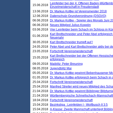
Leinfelder bei der 4. Offenen Baden-Württem
15.06.2018
Einzelmeisterschaft in Freudenstadt
13.06.2018
Dr. Markus Kottke ist Vereinsmeister 2018
12.06.2018
Datenschutz-Grundverordnung (DSGVO)
06.06.2018
Dr. Markus Kottke - Spieler des Monats Juni 
06.06.2018
Neues Mitglied Julius Kopplin
03.06.2018
Vier Leinfelder beim Schach im Schloss in K
Karl Brettschneider und Peter Abel erfolgreic
01.06.2018
Neuenahr
30.05.2018
Karl Brettschneider trumpft auf !
24.05.2018
Peter Abel und Karl Brettschneider aktiv bei
23.05.2018
Fortschritt Vereinsmeisterschaft
Karl Brettschneider bei der Offenen Hessisch
15.05.2018
erfolgreich
09.05.2018
Maiblitz: Peter Breuning
08.05.2018
Jugendblitz Mai
05.05.2018
Dr. Markus Kottke gewinnt Bebenhausener Mo
01.05.2018
Dr. Markus Kottke erfolgreich beim Schach in
25.04.2018
Fortschritt Vereinsmeisterschaft
25.04.2018
Manfred Streiter wird neues Mitglied des Sch
21.04.2018
Dr. Markus Kottke gewinnt Böblinger Blitzturni
21.04.2018
Württembergische Schnellschach-Mannschafts
18.04.2018
Fortschritt Vereinsmeisterschaft
15.04.2018
Bezirksliga : Leinfelden I - Wolfbusch II 3:5
15.04.2018
A-Klasse: Zweite Mannschaft unterliegt Böblin