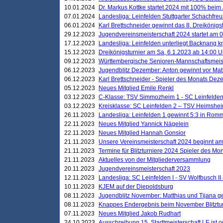
10.01.2024
Dr. Markus Kottke startet 2024 mit 100% beim 
07.01.2024
Landesliga: Leinfelden Stuttgarter Schachfreun
06.01.2024
Karl Brettschneider gewinnt das 8. Dreikönigs
29.12.2023
Jugendvereinsmeisterschaft 2024 startet am 0
17.12.2023
Landesliga: Leinfelden unterliegt Backnang kn
15.12.2023
Dreikönigsturnier am Sa, 6.1.2023 ab 14:00 U
09.12.2023
Württembergische Senioren-Mannschaftsmeiste
06.12.2023
Jugendblitz Dezember: Anton gewinnt vor Matt
06.12.2023
Karl Brettschneider - Spieler des Monats De
05.12.2023
Neues Mitglied Emile Renkl
03.12.2023
C-Klasse: TSV Simmozheim 1 - SC Leinfelden
03.12.2023
Kreisklasse: SC Leinfelden 2 – TSV Heimshei
26.11.2023
Landesliga: Leinfelden 1 gewinnt 5:3 in Ro
22.11.2023
Neues Mitglied Yannick Nägelein
22.11.2023
Neues Mitglied Hannah Gonsior
21.11.2023
Unsere Vereinsmeisterschaft 2024 beginnt am
21.11.2023
Termine für Blitzturniere 2024 Spieler des Mon
21.11.2023
Aktuelles von der Mitgliederversammlung
20.11.2023
Jugendvereinsmeisterschaft 2023
12.11.2023
Landesliga: SC Leinfelden I - SV Wolfbusch II 
10.11.2023
KJEM auf der Diepoldsburg
08.11.2023
Jugendblitz November: Matthias und Tijana 
08.11.2023
Knappes Endergebnis beim November Blitztur
07.11.2023
Neues Mitglied Jakob Rudhart
24.10.2023
Ausschreibung 15. Stadtmeisterschaft LE ist o