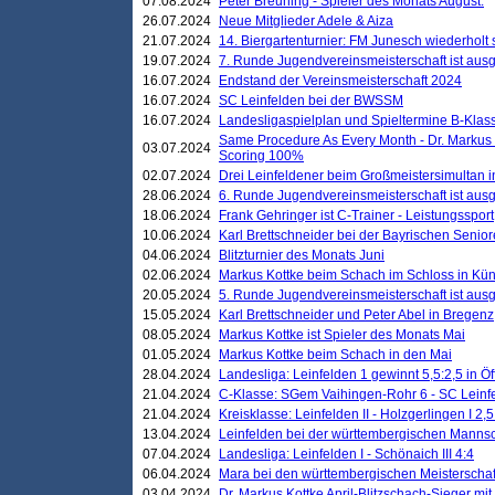
07.08.2024
Peter Breuning - Spieler des Monats August.
26.07.2024
Neue Mitglieder Adele & Aiza
21.07.2024
14. Biergartenturnier: FM Junesch wiederholt
19.07.2024
7. Runde Jugendvereinsmeisterschaft ist ausg
16.07.2024
Endstand der Vereinsmeisterschaft 2024
16.07.2024
SC Leinfelden bei der BWSSM
16.07.2024
Landesligaspielplan und Spieltermine B-Kla
Same Procedure As Every Month - Dr. Markus 
03.07.2024
Scoring 100%
02.07.2024
Drei Leinfeldener beim Großmeistersimultan 
28.06.2024
6. Runde Jugendvereinsmeisterschaft ist ausg
18.06.2024
Frank Gehringer ist C-Trainer - Leistungssport
10.06.2024
Karl Brettschneider bei der Bayrischen Senio
04.06.2024
Blitzturnier des Monats Juni
02.06.2024
Markus Kottke beim Schach im Schloss in Kü
20.05.2024
5. Runde Jugendvereinsmeisterschaft ist ausg
15.05.2024
Karl Brettschneider und Peter Abel in Bregenz
08.05.2024
Markus Kottke ist Spieler des Monats Mai
01.05.2024
Markus Kottke beim Schach in den Mai
28.04.2024
Landesliga: Leinfelden 1 gewinnt 5,5:2,5 in Ö
21.04.2024
C-Klasse: SGem Vaihingen-Rohr 6 - SC Leinfe
21.04.2024
Kreisklasse: Leinfelden II - Holzgerlingen I 2,5
13.04.2024
Leinfelden bei der württembergischen Mannsc
07.04.2024
Landesliga: Leinfelden I - Schönaich III 4:4
06.04.2024
Mara bei den württembergischen Meisterscha
03.04.2024
Dr. Markus Kottke April-Blitzschach-Sieger mit