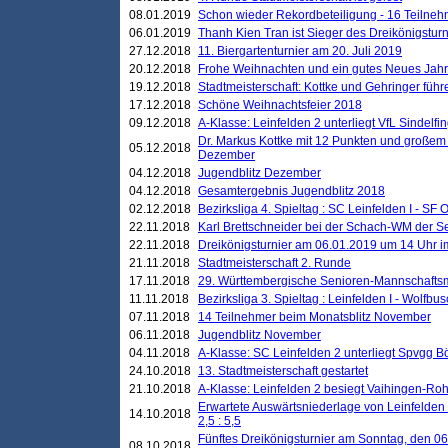
08.01.2019
Schon wieder Rekordbeteiligung - 16 Teilneh
06.01.2019
Thanh Kien Tran ist Sieger des Dreikönigstur
27.12.2018
11. Biergartenturnier am 20. Juli 2019
20.12.2018
Frohe Weihnachten und ein gutes Neues Jah
19.12.2018
Stadtmeisterschaft: Kottke und Gehringer führ
17.12.2018
Schöne Weihnachtsfeier 2018
09.12.2018
A-Klasse: Leinfelden 2 unterliegt VfL Sindelfin
Dr. Markus Kottke mit 12 Punkten und großem
05.12.2018
Dezember
04.12.2018
Jugendblitz Dezember
04.12.2018
Gesamtergebnis Jugendblitz 2018
02.12.2018
Bezirksliga 4. Spieltag : SC Leinfelden I - SF O
22.11.2018
Karl Brettschneider bei der Schach-WM der S
22.11.2018
Dreikönigsturnier am 06.01.2019 um 14 Uhr im 
21.11.2018
Stadtmeisterschaft 2. Runde
17.11.2018
29. Württembergische Senioren-Mannschaftsm
11.11.2018
Bezirksliga 3. Spieltag : Leinfelden I - Wolfbusch
07.11.2018
14 Teilnehmer beim Monatsblitz November
06.11.2018
Jugendblitz November
04.11.2018
A-Klasse: SC Leinfelden 2 unterliegt Spvgg Bö
24.10.2018
13. Stadtmeisterschaft gestartet
21.10.2018
A-Klasse: Leinfelden 2 besiegt Vaihingen-Rohr 
Erwartete Auswärtsniederlage von Leinfelden 
14.10.2018
2,5 : 5,5
Fünftes Dreikönigsturnier am Sonntag, den 0
08.10.2018