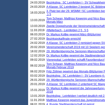
24.03.2019
Bezirksliga : SC Leinfelden I - SV Schwaikheim
24.03.2019
A-Klasse: SC Leinfelden 2 besiegt SC Böbling
3. Platz bei der 29. WSMM ! SC Leinfelden b
16.03.2019
:1,5
Tom Schwan, Matthias Kewenig und Nico Baue
13.03.2019
Monats März
13.03.2019
Zweite Doppelrunde der Vereinsmeisterschaft i
11.03.2019
Affalterbach - Leinfelden 2,5 . 5,5
06.03.2019
Dr. Markus Kottke gewinnt März-Blitzturnier
27.02.2019
Bezirkspokalfinale erreicht!
24.02.2019
A-Klasse: SC Leinfelden 2 remisiert gegen SV
20.02.2019
Vereinsmeisterschaft 2019 mit 10 Spielern ges
18.02.2019
29. Württembergische Senioren-Mannschaftsm
12.02.2019
Dr. Markus Kottke gewinnt die Stadtmeistersc
09.02.2019
Viererpokal: Leinfelden schafft Favoritensturz!
Tom Schwan, Matthias Kewenig und Nico Baue
06.02.2019
Monats Februar 2019
06.02.2019
Fritz Zöllmer gewinnt das Monats-Blitzturnier 
03.02.2019
Bezirksliga : SC Leinfelden I - SV Leonberg 4:
26.01.2019
29. Württembergische Senioren-Mannschaftsm
20.01.2019
A-Klasse: SC Leinfelden 2 unterliegt SC Magst
Dr. Markus Kottke gewinnt die Jahreswertung d
15.01.2019
2018
13.01.2019
Bezirksliga : Leinfelden I verliert deutlich mit 
11.01.2019
Matthias Kewenig gewinnt das Jugendmonatsbl
08.01.2019
4. Runde Stadtmeisterschaft ist gelost