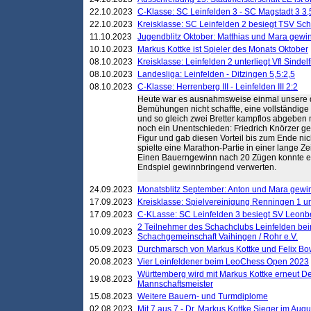
22.10.2023
C-Klasse: SC Leinfelden 3 - SC Magstadt 3 3,
22.10.2023
Kreisklasse: SC Leinfelden 2 besiegt TSV Schö
11.10.2023
Jugendblitz Oktober: Matthias und Mara gewi
10.10.2023
Markus Kottke ist Spieler des Monats Oktober
08.10.2023
Kreisklasse: Leinfelden 2 unterliegt Vfl Sindel
08.10.2023
Landesliga: Leinfelden - Ditzingen 5,5:2,5
08.10.2023
C-Klasse: Herrenberg III - Leinfelden III 2:2
Heute war es ausnahmsweise einmal unsere dri
Bemühungen nicht schaffte, eine vollständi
und so gleich zwei Bretter kampflos abgeben 
noch ein Unentschieden: Friedrich Knörzer ge
Figur und gab diesen Vorteil bis zum Ende ni
spielte eine Marathon-Partie in einer lange Z
Einen Bauerngewinn nach 20 Zügen konnte er
Endspiel gewinnbringend verwerten.
24.09.2023
Monatsblitz September: Anton und Mara gew
17.09.2023
Kreisklasse: Spielvereinigung Renningen 1 unt
17.09.2023
C-KLasse: SC Leinfelden 3 besiegt SV Leonbe
2 Teilnehmer des Schachclubs Leinfelden bei
10.09.2023
Schachgemeinschaft Vaihingen / Rohr e.V.
05.09.2023
Durchmarsch von Markus Kottke und Felix Bow
20.08.2023
Vier Leinfeldener beim LeoChess Open 2023
Württemberg wird mit Markus Kottke erneut D
19.08.2023
Mannschaftsmeister
15.08.2023
Weitere Bauern- und Turmdiplome
02.08.2023
Mit 7 aus 7 - Dr. Markus Kottke Sieger im Augus