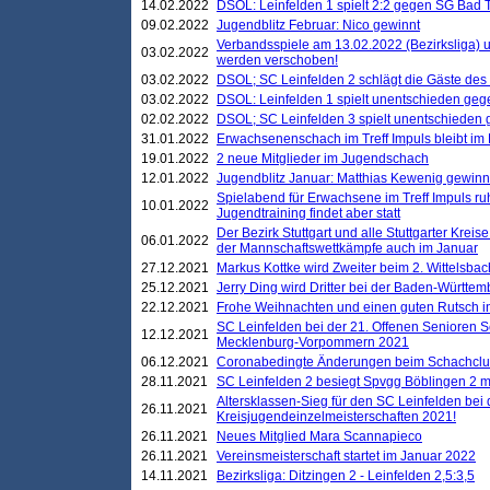
14.02.2022
DSOL: Leinfelden 1 spielt 2:2 gegen SG Bad 
09.02.2022
Jugendblitz Februar: Nico gewinnt
Verbandsspiele am 13.02.2022 (Bezirksliga) 
03.02.2022
werden verschoben!
03.02.2022
DSOL; SC Leinfelden 2 schlägt die Gäste des
03.02.2022
DSOL: Leinfelden 1 spielt unentschieden gege
02.02.2022
DSOL; SC Leinfelden 3 spielt unentschieden
31.01.2022
Erwachsenenschach im Treff Impuls bleibt im
19.01.2022
2 neue Mitglieder im Jugendschach
12.01.2022
Jugendblitz Januar: Matthias Kewenig gewinn
Spielabend für Erwachsene im Treff Impuls ru
10.01.2022
Jugendtraining findet aber statt
Der Bezirk Stuttgart und alle Stuttgarter Krei
06.01.2022
der Mannschaftswettkämpfe auch im Januar
27.12.2021
Markus Kottke wird Zweiter beim 2. Wittelsb
25.12.2021
Jerry Ding wird Dritter bei der Baden-Württem
22.12.2021
Frohe Weihnachten und einen guten Rutsch i
SC Leinfelden bei der 21. Offenen Senioren S
12.12.2021
Mecklenburg-Vorpommern 2021
06.12.2021
Coronabedingte Änderungen beim Schachclub 
28.11.2021
SC Leinfelden 2 besiegt Spvgg Böblingen 2 mi
Altersklassen-Sieg für den SC Leinfelden bei
26.11.2021
Kreisjugendeinzelmeisterschaften 2021!
26.11.2021
Neues Mitglied Mara Scannapieco
26.11.2021
Vereinsmeisterschaft startet im Januar 2022
14.11.2021
Bezirksliga: Ditzingen 2 - Leinfelden 2,5:3,5