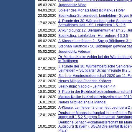
05.03.2020
Jugendbiltz März
04.03.2020
Spieler des Monats März ist Markus Hofer
23.02.2020
Bezirksliga-Spitzenduell: Leinfelden - Spvgg 
4. Runde der 30. Württembergische Senioren
17.02.2020
Schwäbisch Hall – SC Leinfelden 1,5 : 2,5
10.02.2020
Ankündigung: 12. Biergartenturnier am 25. Juli
09.02.2020
Bezirksliga: Leinfelden - Herrenberg 4,5:3,5
09.02.2020
A-Klasse: Leinfelden 2 - Spvgg Böblingen 3 1,
05.02.2020
Stephan Kaufhold / SC Böblingen gewinnt das 
05.02.2020
Jugendblitz Februar
Dr. Markus Kottke Achter bei der Württembergi
02.02.2020
in Tuttlingen
3. Runde der 30. Württembergische Senioren
27.01.2020
Leinfelden – Stuttgarter Schachfreunde III 2,5 
26.01.2020
Start der Vereinsmeisterschaft 2020 am 11. F
22.01.2020
Neues Mitglied Friedrich Knörzer
19.01.2020
Bezirksliga: Nagold - Leinfelden 4:4
18.01.2020
3. Platz in der Bezirksblitzeinzelmeisterschaft
18.01.2020
Markus Kottke ist Kreisblitzeinzelmeister 2019
16.01.2020
Neues Mitglied Thalia Mandal
12.01.2020
A-Klasse: Leinfelden 2 unterliegt Leonberg 2 
Deutscher Mannschaftspokal in Leinfelden-Ech
12.01.2020
knapp mit 1,5:2,5 gegen Dreisamtal, Augsbur
Deutsche Schach-Pokalmeisterschaft für Mann
10.01.2020
Augsburg (Bayern), SGEM Dreisamtal (Baden
Pfalz)