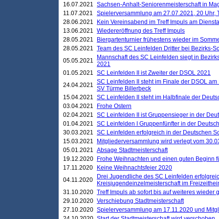
16.07.2021
Sachsen-Anhalt-Seniorenmeisterschaft in M
11.07.2021
Spielerversammlung am 27.07.2021, 20 Uhr, T
28.06.2021
Kein Vereinsabend im Treff Impuls am Dienst
13.06.2021
Wiedereröffnung des Treff Impuls
28.05.2021
Biergartenturnier frühestens wieder im Somm
28.05.2021
Team des SC Leinfelden Dritter bei Bezirks-S
Mannschaft des SC Leinfelden siegt in Bezirks
05.05.2021
2021
01.05.2021
SC Leinfelden II ist Zweiter der DSOL 2021
SC Leinfelden II steht im Finale der DSOL am 
24.04.2021
SV Türme Billerbeck
15.04.2021
SC Leinfelden II steht im Halbfinale der Deu
03.04.2021
Frohe Ostern
02.04.2021
SC Leinfelden II ist Gruppensieger in der De
01.04.2021
SC Leinfelden I Gruppenfünfter in der Deuts
30.03.2021
SC Leinfelden erfolgreich in der Deutschen 
15.03.2021
Mitgliederversammlung wird verlegt vom 30.0
05.01.2021
Absage Stadtmeisterschaft
19.12.2020
Frohe Weihnachten und einen guten Beginn f
17.11.2020
Keine Weihnachtsfeier 2020
Drei Jugendliche des SC Leinfelden erfolgreic
04.11.2020
Kreisjugendeinzelmeisterschaft im Freizeithe
31.10.2020
Treff Impuls ab sofort bis auf weiteres wieder
29.10.2020
Verschiebung Stadtmeisterschaft
27.10.2020
Spielerversammlung am 17.11.2020 und Mitg
24.10.2020
Start der Stadtmeisterschaft wird verschoben