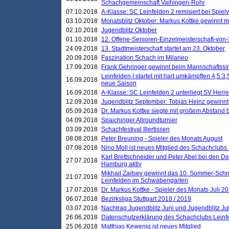
Schachgemeinschaft Vaihingen-Rohr
07.10.2018
A-Klasse: SC Leinfelden 2 remisiert bei Spie
03.10.2018
Monatsblitz Oktober: Markus Kottke gewinnt mi
02.10.2018
Jugendblitz Oktober
01.10.2018
12. Offene-Senioren-Einzelmeisterschaft-von
24.09.2018
13. Stadtmeisterschaft startet am 23. Oktober
20.09.2018
Faszination Schach im Milaneo
17.09.2018
Frank Gehringer gewinnt beim Mannschaftssi
Leinfelden I startet mit hart umkämpften 4,5:
16.09.2018
neue Saison
16.09.2018
A-Klasse: SC Leinfelden 2 unterliegt SV Herre
12.09.2018
Jugendblitz September: Tobias Heinz gewinnt
05.09.2018
Dr. Markus Kottke siegte mit großem Abstand 
04.09.2018
Spaichinger Allroundturnier
03.09.2018
Schachfestival Illertissen
08.08.2018
Peter Breuning - Spieler des Monats August
07.08.2018
Nino Moll ist neues Mitglied des Schachclubs
Karl Brettschneider und Peter Abel bei den D
27.07.2018
Hamburg aktiv
Mikhail Zaitsev gewinnt das 10. Sommer-Schn
21.07.2018
Leinfelden im Schwabengarten
17.07.2018
Dr. Markus Kottke - Spieler des Monats Juli 2
06.07.2018
Bezirksliga Stuttgart 2018 / 2019
03.07.2018
Nachtrag Jugendblitz Juni und Jugendblitz Jul
26.06.2018
Datenschutzerklärung des Schachclubs Lein
25.06.2018
Matthias Kewenig ist neues Mitglied