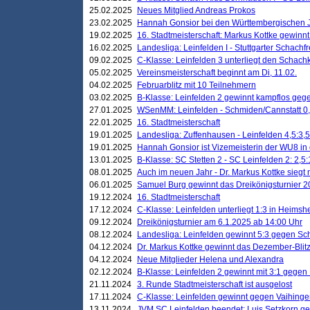
25.02.2025
Neues Mitglied Andreas Prokos
23.02.2025
Hannah Gonsior bei den Württembergischen 
19.02.2025
16. Stadtmeisterschaft: Markus Kottke gewinnt 
16.02.2025
Landesliga: Leinfelden I - Stuttgarter Schachfr
09.02.2025
C-Klasse: Leinfelden 3 unterliegt den Schach
05.02.2025
Vereinsmeisterschaft beginnt am Di, 11.02.
04.02.2025
Februarblitz mit 10 Teilnehmern
03.02.2025
B-Klasse: Leinfelden 2 gewinnt kampflos ge
27.01.2025
WSenMM: Leinfelden - Schmiden/Cannstatt 0,
22.01.2025
16. Stadtmeisterschaft
19.01.2025
Landesliga: Zuffenhausen - Leinfelden 4,5:3,5
19.01.2025
Hannah Gonsior ist Vizemeisterin der WU8 i
13.01.2025
B-Klasse: SC Stetten 2 - SC Leinfelden 2: 2,5:
08.01.2025
Auch im neuen Jahr - Dr. Markus Kottke siegt 
06.01.2025
Samuel Burg gewinnt das Dreikönigsturnier 
19.12.2024
16. Stadtmeisterschaft
17.12.2024
C-Klasse: Leinfelden unterliegt 1:3 in Heimsh
09.12.2024
Dreikönigsturnier am 6.1.2025 ab 14:00 Uhr
08.12.2024
Landesliga: Leinfelden gewinnt 5:3 gegen Sc
04.12.2024
Dr. Markus Kottke gewinnt das Dezember-Blitz
04.12.2024
Neue Mitglieder Helena und Alexandra
02.12.2024
B-Klasse: Leinfelden 2 gewinnt mit 3:1 gegen
21.11.2024
3. Runde Stadtmeisterschaft ist ausgelost
17.11.2024
C-Klasse: Leinfelden gewinnt gegen Vaihinge
13.11.2024
JVM SC Leinfelden beendet: Luis Setzkorn ge