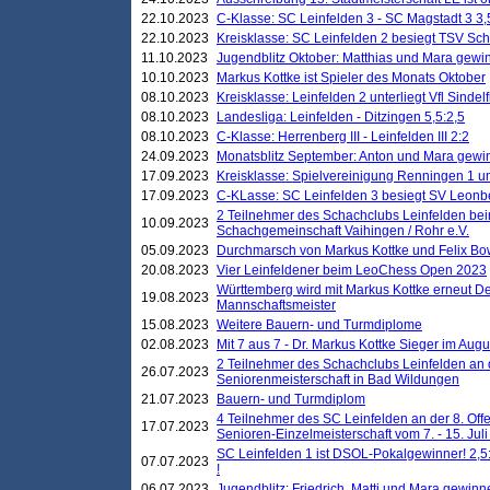
22.10.2023
C-Klasse: SC Leinfelden 3 - SC Magstadt 3 3,
22.10.2023
Kreisklasse: SC Leinfelden 2 besiegt TSV Schö
11.10.2023
Jugendblitz Oktober: Matthias und Mara gewi
10.10.2023
Markus Kottke ist Spieler des Monats Oktober
08.10.2023
Kreisklasse: Leinfelden 2 unterliegt Vfl Sindel
08.10.2023
Landesliga: Leinfelden - Ditzingen 5,5:2,5
08.10.2023
C-Klasse: Herrenberg III - Leinfelden III 2:2
24.09.2023
Monatsblitz September: Anton und Mara gew
17.09.2023
Kreisklasse: Spielvereinigung Renningen 1 unt
17.09.2023
C-KLasse: SC Leinfelden 3 besiegt SV Leonbe
2 Teilnehmer des Schachclubs Leinfelden bei
10.09.2023
Schachgemeinschaft Vaihingen / Rohr e.V.
05.09.2023
Durchmarsch von Markus Kottke und Felix Bow
20.08.2023
Vier Leinfeldener beim LeoChess Open 2023
Württemberg wird mit Markus Kottke erneut D
19.08.2023
Mannschaftsmeister
15.08.2023
Weitere Bauern- und Turmdiplome
02.08.2023
Mit 7 aus 7 - Dr. Markus Kottke Sieger im Augus
2 Teilnehmer des Schachclubs Leinfelden an 
26.07.2023
Seniorenmeisterschaft in Bad Wildungen
21.07.2023
Bauern- und Turmdiplom
4 Teilnehmer des SC Leinfelden an der 8. O
17.07.2023
Senioren-Einzelmeisterschaft vom 7. - 15. Jul
SC Leinfelden 1 ist DSOL-Pokalgewinner! 2,5:1
07.07.2023
!
06.07.2023
Jugendblitz: Friedrich, Matti und Mara gewinn