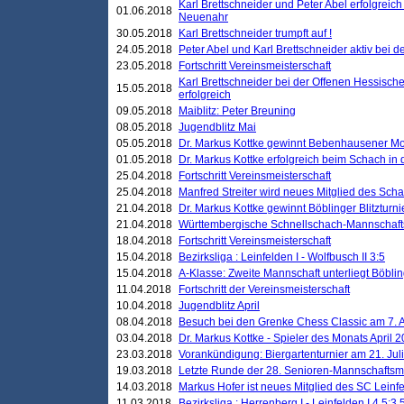
Karl Brettschneider und Peter Abel erfolgreic
01.06.2018
Neuenahr
30.05.2018
Karl Brettschneider trumpft auf !
24.05.2018
Peter Abel und Karl Brettschneider aktiv bei
23.05.2018
Fortschritt Vereinsmeisterschaft
Karl Brettschneider bei der Offenen Hessisch
15.05.2018
erfolgreich
09.05.2018
Maiblitz: Peter Breuning
08.05.2018
Jugendblitz Mai
05.05.2018
Dr. Markus Kottke gewinnt Bebenhausener Mo
01.05.2018
Dr. Markus Kottke erfolgreich beim Schach in
25.04.2018
Fortschritt Vereinsmeisterschaft
25.04.2018
Manfred Streiter wird neues Mitglied des Sch
21.04.2018
Dr. Markus Kottke gewinnt Böblinger Blitzturni
21.04.2018
Württembergische Schnellschach-Mannschafts
18.04.2018
Fortschritt Vereinsmeisterschaft
15.04.2018
Bezirksliga : Leinfelden I - Wolfbusch II 3:5
15.04.2018
A-Klasse: Zweite Mannschaft unterliegt Böblin
11.04.2018
Fortschritt der Vereinsmeisterschaft
10.04.2018
Jugendblitz April
08.04.2018
Besuch bei den Grenke Chess Classic am 7. A
03.04.2018
Dr. Markus Kottke - Spieler des Monats April 
23.03.2018
Vorankündigung: Biergartenturnier am 21. Jul
19.03.2018
Letzte Runde der 28. Senioren-Mannschaftsme
14.03.2018
Markus Hofer ist neues Mitglied des SC Leinf
11.03.2018
Bezirksliga : Herrenberg I - Leinfelden I 4,5:3,