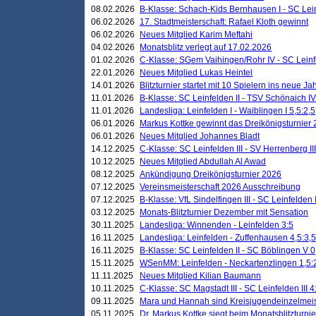
08.02.2026
B-Klasse: Schach-Kids Bernhausen I - SC Leinf
06.02.2026
17. Stadtmeisterschaft: Rafael Kloth gewinnt
06.02.2026
Neues Mitglied Karim Meftahi
04.02.2026
Monatsblitz verlegt auf 17.02.2026
01.02.2026
C-Klasse: SGem Vaihingen/Rohr IV - SC Leinfel
22.01.2026
Neues Mitglied Lukas Heintel
14.01.2026
Blitzturnier startet mit 10 Spielern ins neue J
11.01.2026
B-Klasse: SC Leinfelden II - TSV Schönaich IV
11.01.2026
Landesliga: Leinfelden I - Waiblingen I 5,5:2,5
06.01.2026
Markus Kottke gewinnt das Dreikönigsturnier
06.01.2026
Neues Mitglied Johannes Bladt
14.12.2025
C-Klasse: SC Leinfelden III - SV Herrenberg III
10.12.2025
Neues Mitglied Abdullah Al Awad
08.12.2025
Ankündigung Dreikönigsturnier 2026
07.12.2025
Vereinsmeisterschaft 2026 Ausschreibung
07.12.2025
B-Klasse: VfL Sindelfingen III - SC Leinfelden I
03.12.2025
Monats-Blitzturnier Dezember mit Sensation
30.11.2025
Landesliga: Winnenden - Leinfelden 3:5
16.11.2025
Landesliga: Leinfelden - Zuffenhausen 4,5:3,5
16.11.2025
B-Klasse: SC Leinfelden II - SC Böblingen V 0
15.11.2025
WSenMM: Leinfelden - Neckartenzlingen 1,5:
11.11.2025
Neues Mitglied Kilian Baumann
10.11.2025
C-Klasse: SC Magstadt III - SC Leinfelden III 4
09.11.2025
Mara und Hannah sind Kreisjugendeinzelmei
05.11.2025
Dr. Markus Kottke siegt beim Monatsblitzturn