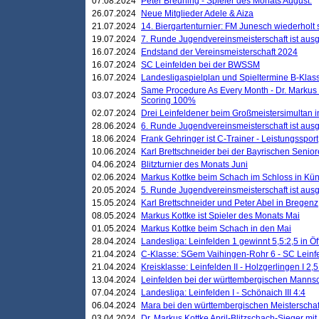
07.08.2024
Peter Breuning - Spieler des Monats August.
26.07.2024
Neue Mitglieder Adele & Aiza
21.07.2024
14. Biergartenturnier: FM Junesch wiederholt
19.07.2024
7. Runde Jugendvereinsmeisterschaft ist ausg
16.07.2024
Endstand der Vereinsmeisterschaft 2024
16.07.2024
SC Leinfelden bei der BWSSM
16.07.2024
Landesligaspielplan und Spieltermine B-Kla
Same Procedure As Every Month - Dr. Markus 
03.07.2024
Scoring 100%
02.07.2024
Drei Leinfeldener beim Großmeistersimultan 
28.06.2024
6. Runde Jugendvereinsmeisterschaft ist ausg
18.06.2024
Frank Gehringer ist C-Trainer - Leistungssport
10.06.2024
Karl Brettschneider bei der Bayrischen Senio
04.06.2024
Blitzturnier des Monats Juni
02.06.2024
Markus Kottke beim Schach im Schloss in Kü
20.05.2024
5. Runde Jugendvereinsmeisterschaft ist ausg
15.05.2024
Karl Brettschneider und Peter Abel in Bregenz
08.05.2024
Markus Kottke ist Spieler des Monats Mai
01.05.2024
Markus Kottke beim Schach in den Mai
28.04.2024
Landesliga: Leinfelden 1 gewinnt 5,5:2,5 in Ö
21.04.2024
C-Klasse: SGem Vaihingen-Rohr 6 - SC Leinfe
21.04.2024
Kreisklasse: Leinfelden II - Holzgerlingen I 2,5
13.04.2024
Leinfelden bei der württembergischen Mannsc
07.04.2024
Landesliga: Leinfelden I - Schönaich III 4:4
06.04.2024
Mara bei den württembergischen Meisterscha
03.04.2024
Dr. Markus Kottke April-Blitzschach-Sieger mit