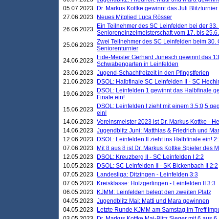
05.07.2023
Dr. Markus Kottke gewinnt das Juli Blitzturnier
27.06.2023
Neues Mitglied Luca Rösser
Ein Teilnehmer des SC Leinfelden bei der 33.
26.06.2023
Senioreneinzelmeisterschaft vom 17. bis 25.
Zwei Teilnehmer des SC Leinfelden beim 30.
25.06.2023
Seniorenturnier
Fide-Meister Gerhard Junesch gewinnt das 1
24.06.2023
Schwabengarten in Leinfelden
23.06.2023
Jugend-Schachfreizeit in den Pfingstferien
21.06.2023
DSOL: Halbfinale SC Leinfelden II - SC Hechi
DSOL: Leinfelden 1 gewinnt das Halbfinale geg
19.06.2023
Finale ein!
DSOL: Leinfelden I zieht mit einem 3.5:0,5 g
15.06.2023
ein!
14.06.2023
Vereinsmeister 2023 ist Dr. Markus Kottke - 
14.06.2023
Jugendblitz Juni: Matthias & Friedrich und M
12.06.2023
DSOL: Leinfelden II zieht ins Halbfinale ein! 2
07.06.2023
Mit 8 aus 8 ist Dr. Markus Kottke Spieler des 
12.05.2023
DSOL: Kreuzberg II - SC Leinfelden I 2:2
10.05.2023
DSOL: SC Leinfelden II - SK Bickenbach II 2:2
07.05.2023
Landesliga: Ditzingen - Leinfelden 3:3
07.05.2023
Kreisklasse: Holzgerlingen - Leinfelden II 3:3
06.05.2023
KJMM: Leinfelden belegt den zweiten Platz
04.05.2023
Jugendblitz Mai: Matti und Mara gewinnen
04.05.2023
Letzte Runde KJMM am Samstag im Treff Imp
03.05.2023
Dr. Markus Kottke Mai-Blitz Sieger mit 6 aus 6