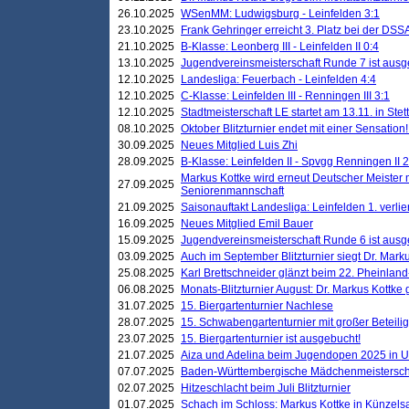
26.10.2025
WSenMM: Ludwigsburg - Leinfelden 3:1
23.10.2025
Frank Gehringer erreicht 3. Platz bei der DS
21.10.2025
B-Klasse: Leonberg III - Leinfelden II 0:4
13.10.2025
Jugendvereinsmeisterschaft Runde 7 ist ausg
12.10.2025
Landesliga: Feuerbach - Leinfelden 4:4
12.10.2025
C-Klasse: Leinfelden III - Renningen III 3:1
12.10.2025
Stadtmeisterschaft LE startet am 13.11. in Stet
08.10.2025
Oktober Blitzturnier endet mit einer Sensation!
30.09.2025
Neues Mitglied Luis Zhi
28.09.2025
B-Klasse: Leinfelden II - Spvgg Renningen II 2
Markus Kottke wird erneut Deutscher Meister 
27.09.2025
Seniorenmannschaft
21.09.2025
Saisonauftakt Landesliga: Leinfelden 1. verlier
16.09.2025
Neues Mitglied Emil Bauer
15.09.2025
Jugendvereinsmeisterschaft Runde 6 ist ausg
03.09.2025
Auch im September Blitzturnier siegt Dr. Mark
25.08.2025
Karl Brettschneider glänzt beim 22. Pheinlan
06.08.2025
Monats-Blitzturnier August: Dr. Markus Kottke
31.07.2025
15. Biergartenturnier Nachlese
28.07.2025
15. Schwabengartenturnier mit großer Beteili
23.07.2025
15. Biergartenturnier ist ausgebucht!
21.07.2025
Aiza und Adelina beim Jugendopen 2025 in 
07.07.2025
Baden-Württembergische Mädchenmeistersch
02.07.2025
Hitzeschlacht beim Juli Blitzturnier
01.07.2025
Schach im Schloss: Markus Kottke in Künzels