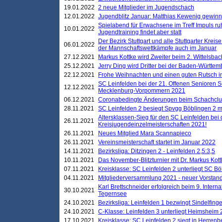
19.01.2022
2 neue Mitglieder im Jugendschach
12.01.2022
Jugendblitz Januar: Matthias Kewenig gewinn
Spielabend für Erwachsene im Treff Impuls ru
10.01.2022
Jugendtraining findet aber statt
Der Bezirk Stuttgart und alle Stuttgarter Krei
06.01.2022
der Mannschaftswettkämpfe auch im Januar
27.12.2021
Markus Kottke wird Zweiter beim 2. Wittelsb
25.12.2021
Jerry Ding wird Dritter bei der Baden-Württem
22.12.2021
Frohe Weihnachten und einen guten Rutsch i
SC Leinfelden bei der 21. Offenen Senioren S
12.12.2021
Mecklenburg-Vorpommern 2021
06.12.2021
Coronabedingte Änderungen beim Schachclub 
28.11.2021
SC Leinfelden 2 besiegt Spvgg Böblingen 2 mi
Altersklassen-Sieg für den SC Leinfelden bei
26.11.2021
Kreisjugendeinzelmeisterschaften 2021!
26.11.2021
Neues Mitglied Mara Scannapieco
26.11.2021
Vereinsmeisterschaft startet im Januar 2022
14.11.2021
Bezirksliga: Ditzingen 2 - Leinfelden 2,5:3,5
10.11.2021
Das November-Blitzturnier mit Dr. Markus Kott
07.11.2021
Kreisklasse: SC Leinfelden 2 unterliegt SC B
04.11.2021
Mitgliederversammlung 2021 - neuer Vorstan
Karl Brettschneider erfolgreich beim 9. Inte
30.10.2021
Tegernsee
24.10.2021
Bezirksliga: Leinfelden 1 bezwingt Sindelfinge
24.10.2021
C-Klasse: Leinfelden 3 unterliegt Heimsheim 2
17.10.2021
Kreisklasse: SC Leinfelden 2 siegt in Herrenbe