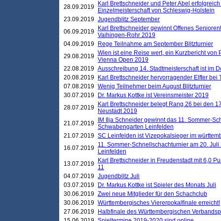
Karl Brettschneider und Peter Abel erfolgreich
28.09.2019
Einzelmeisterschaft von Schleswig-Holstein
23.09.2019
Jugendblitz September
Karl Brettschneider gewinnt Offenes Seniore
06.09.2019
Vaihingen-Rohr 2019
04.09.2019
Rege Teilnahme am September Blitzturnier
Wien ist eine Reise wert, ein Kurzbericht von
29.08.2019
Vienna Open 2019
22.08.2019
Ausschreibung 14. Stadtmeisterschaft ist im
20.08.2019
Karl Brettschneider hervorragender Elfter bei
07.08.2019
Wenig Teilnehmer beim August Blitzturnier
30.07.2019
Dr. Markus Kottke ist Vereinsmeister 2019
Karl Brettschneider belegt Rang 26 bei den 1
28.07.2019
Neustadt 2019
IM Ilja Schneider gewinnt das 11. Sommer-Sch
21.07.2019
Schwabengarten Leinfelden
21.07.2019
SC Leinfelden ist Vizepokalsieger im württem
11. Sommer-Schnellschachturnier am 20. Jul
16.07.2019
Leinfelden
Karl Brettschneider in Freudenstadt mit 6,0 
13.07.2019
11
04.07.2019
Jugendblitz Juli
03.07.2019
Dr. Markus Kottke ist Spieler des Monats Juli
30.06.2019
Zwei neue Mitglieder für den Schachclub
30.06.2019
Württembergisches Viererpokalfinale erreicht!
27.06.2019
Halbfinale des Württembergischen Verbands
15.06.2019
Spieltermine 2019-2020 sind online