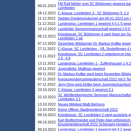
FM Ralf Müller vom SC Böblingen gewinnt das 
06.01.2023
Leinfelden
18.12.2022
C-Klasse: Leinfelden 3 - SC Böblingen 5. 2:2
11.12.2022
Siebtes Dreikönigsturnier am 06.01.2023 um 1
11.12.2022
Landesliga: Leinfelden 1 gewinnt 4,5:1,5 ge
10.12.2022
Leinfelder Seniorenmannschaft gewinnt 3,5:
Kreisklasse: SC Böblingen 4 sagt Spiel am S
08.12.2022
Leinfelden 2 ab
07.12.2022
Dezember Blitzturnier Dr. Markus Kottke gewin
27.11.2022
C-Klasse: SC Leinfelden - VfL Sindelfingen 4 
Kreisklasse: SC Leinfelden 2 unterliegt im H
13.11.2022
2.0 : 4.0
13.11.2022
Landesliga: Leinfelden 1 - Zuffenhausen 1 4:2
10.11.2022
Jugendblitz: Matthias gewinnt
09.11.2022
Dr. Markus Kottke siegt beim November-Blitztu
07.11.2022
Kreisjugendeinzelmeisterschaft 2022 mit 5 T
07.11.2022
Jerry Ding wird Dritter beim Jugendschachturn
23.10.2022
C-Klasse: Leinfelden 3 gewinnt 3:1
32. Württembergische Senioren-Mannschaftsm
22.10.2022
Leinfelden 3:1
13.10.2022
Neues Mitglied Matti Behrens
12.10.2022
Keine Offene Stadtmeisterschaft 2022
09.10.2022
Kreisklasse: SC Leinfelden 2 siegt auswärts g
Karl Brettschneider und Peter Abel erfolgreic
09.10.2022
Einzelmeisterschaft 2022 Schleswig Holstein 
09.10.2022
Landesliga: Leinfelden 1 gewinnt mit 4:2 geg