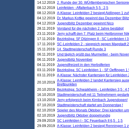
14.12.2019
2. Runde der 30. WÜrttembergischen Seniore
08.12.2019
Leinfelden - Affalterbach 5,5 : 2,5
08.12.2019
A-Klasse: Leinfelden 2 besiegt Aidlingen 1 zu
04.12.2019
Dr. Markus Kottke gewinnt das Dezember Blitzt
04.12.2019
Jugendblitz Dezember gewinnt Nico
28.11.2019
Vorstand für die nächsten 2 Jahre bestätigt
23.11.2019
Jerry schafft den 7. Platz beim Heilbronner 
17.11.2019
Bezirksliga: SF Ditzingen II - SC Leinfelden I 3
17.11.2019
SC-Leinfelden 2 - siegreich gegen Magstadt 2
15.11.2019
14. Stadtmeisterschaft Runde 3
06.11.2019
Und täglich grüßt das Murmeltier - beim Novemb
06.11.2019
Jugendblitz November
04.11.2019
Jugendfreizeit in den Herbstferien
03.11.2019
Bezirksliga: SC Leinfelden 1 - SF Oeffingen 1 
03.11.2019
A-Klasse: Nächster Kantersieg für Leinfelden 2
A-Klasse: Leinfelden 2 landet Kantersieg aus
20.10.2019
Brettpunkten
20.10.2019
Bezirksliga: Schwaikheim - Leinfelden 3,5 : 4,
16.10.2019
Stadtmeisterschaft mit 11 Teilnehmern gestart
13.10.2019
Jerry erfolgreich beim Kirnbach Jugendopen!
07.10.2019
Stadtmeisterschaft startet am Donnerstag !
02.10.2019
Spieler des Monats Oktober: Drei kämpfen um
02.10.2019
Jugendblitz Oktober doppelrundig
29.09.2019
SC Leinfelden I - SC Feuerbach II 6,5 . 1,5
29.09.2019
A-Klasse: Leinfelden 2 besiegt Renningen 1 z