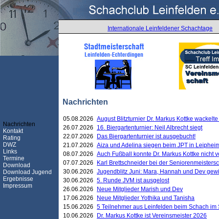
Internationale Leinfeldener Schachtage
Nachrichten
05.08.2026
August Blitzturnier Dr. Markus Kottke wackel
Nachrichten
26.07.2026
16. Biergartenturnier: Neil Albrecht siegt
Kontakt
22.07.2026
Das Biergartenturnier ist ausgebucht!
Rating
DWZ
21.07.2026
Aiza und Adelina siegen beim JPT in Leiphei
Links
08.07.2026
Auch Fußball konnte Dr. Markus Kottke nicht
Termine
07.07.2026
Karl Brettschneider bei der Seniorenmeister
Download
30.06.2026
Jugendblitz Juni: Mara, Hannah und Dev gew
Download Jugend
Ergebnisse
30.06.2026
5. Runde JVM ist ausgelost
Impressum
26.06.2026
Neue Mitglieder Marish und Dev
17.06.2026
Neue Mitglieder Yothika und Tanisha
15.06.2026
5 Teilnehmer aus Leinfelden beim Schach im 
10.06.2026
Dr. Markus Kottke ist Vereinsmeister 2026