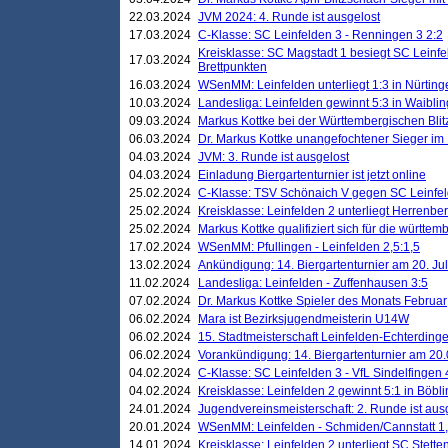
22.03.2024
JVM 2024: 4. Runde ist ausgelost
17.03.2024
C-Klasse: SC Leinfelden 3 - Renningen 3 2:2
Kreisklasse: SC Magstadt 1 besiegt SC Leinfe
17.03.2024
Brettpunkten
16.03.2024
WSenMM: Leinfelden unterliegt 1:3 in Nürting
10.03.2024
Landesliga: Leinfelden gewinnt 5:3 in Waibli
09.03.2024
Markus Kottke bei der Württembergischen Blit
06.03.2024
Dr. Markus Kottke unangefochtener Sieger im M
04.03.2024
JVM: 3. Runde ist ausgelost
04.03.2024
Einladung Biergartenturnier ist jetzt online
25.02.2024
C-Klasse: TSV Schönaich V gegen SC Leinfelde
25.02.2024
Kreisklasse: Leinfelden 2 unterliegt Herrenber
25.02.2024
Markus Kottke qualifiziert sich für die württem
17.02.2024
WSenMM: Pfullingen - Leinfelden 2,5:1,5
13.02.2024
Ankündigung: 14. Biergartenturnier am 20. Ju
11.02.2024
Landesliga: Leinfelden - Zuffenhausen 3:5
07.02.2024
Dr. Markus Kottke Spieler des Monats Februar
06.02.2024
Mara ist Bezirksjugendmeisterin U14W
06.02.2024
15. Stadtmeisterschaft Leinfelden-Echterding
06.02.2024
Vorankündigung: 14. Biergartenturnier am 20
04.02.2024
C-Klasse: SC Leinfelden 3 - VfL Sindelfingen 
04.02.2024
Kreisklasse: Leinfelden 2 gewinnt 5:1 in Böbl
24.01.2024
Jugendvereinsmeisterschaft: 2. Runde ist aus
20.01.2024
WSenMM: Leinfelden - Schmiden/Cannstatt 1,
14.01.2024
Kreisklasse: Leinfelden 2 unterliegt SC Stette