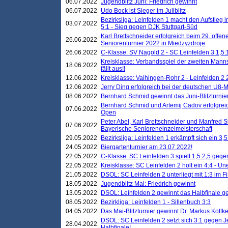
06.07.2022
Jugendblitz Juni: Friedrich gewinnt
06.07.2022
Udo Bock ist Sieger im Juliblitz
Bezirksliga: Leinfelden 1 macht den Aufstieg i
03.07.2022
5:1 - Sieg gegen DJK Stuttgart-Süd
Karl Brettschneider erfolgreich beim 29. off
26.06.2022
Seniorenturnier 2022 in Miedzyzdroje
26.06.2022
C-Klasse: SV Nagold 2 - SC Leinfelden 3 1,5:
Kreisklasse: Verbandsspiel der zweiten Manns
18.06.2022
fällt aus!!
12.06.2022
Kreisklasse: Vaihingen-Rohr 2 - Leinfelden 2 
12.06.2022
Jerry Ding erfolgreich bei der deutschen U8-M
08.06.2022
Bernhard Schmid gewinnt das Juni-Blitzturnie
Bernhard Schmid und Artemij Cadov erfolgreic
07.06.2022
Open
Peter Abel, Karl Brettschneider und Manfred St
07.06.2022
Bayerische Senioreneinzelmeisterschaft
29.05.2022
Bezirksliga: Leinfelden 1 erkämpft sich ein 3,
24.05.2022
Biergartenturnier am 23.07.2022!
22.05.2022
C-Klasse: SC Leinfelden 3 spielt 1,5:2,5 geg
22.05.2022
Kreisklasse: SC Leinfelden 2 holt ein 4:4 - 
21.05.2022
DSOL: SC Leinfelden 2 unterliegt mit 1:3 im F
18.05.2022
Jugendblitz Mai: Friedrich gewinnt
13.05.2022
DSOL: Leinfelden 2 gewinnt das Halbfinale geg
08.05.2022
Bezirkliga: Leinfelden 1 - Sillenbuch 3:3
04.05.2022
Das Mai-Blitzturnier gewinnt Dr. Markus Kottk
DSOL: SC Leinfelden 2 setzt sich 3:1 gegen J
28.04.2022
Halbfinale!