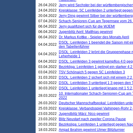
26.04.2022
Jerry wird Sechster bei der württembergische
24.04.2022
Kreisklasse: SC Leinfelden 2 unterliegt gege
20.04.2022
Jerry Ding gewinnt Silber bei der württemberg
07.04.2022
Schach-Senioren-Cup am Tegernsee vom 26. M
06.04.2022
Jerry qualifiziert sich für die WJEM!
06.04.2022
Jugenblitz April: Matthias gewinnt
06.04.2022
Dr. Markus Kottke - Spieler des Monats April
DSOL: Leinfelden 1 beendet die Saison mit e
04.04.2022
den Tabellenführer
DSOL: Leinfelden 2 krönt die Gruppenphase m
04.04.2022
Leherheide 1
04.04.2022
DSOL: Leinfelden 3 gewinnt kampflos 4:0 geg
03.04.2022
Bezirkliga: Leinfelden 1 gelingt ein starker 4
03.04.2022
TSV Schönaich 5 gegen SC Leinfelden 3
31.03.2022
DSOL: Leinfelden 2 sichert sich mit einem 2:2 d
30.03.2022
DSOL: Leinfelden 3 unterliegt 1:3 gegen den 
30.03.2022
DSOL: Leinfelden 1 unterliegt knapp mit 1,5
10. Internationaler Schach-Senioren-Cup am T
28.03.2022
2022
26.03.2022
Deutscher Mannschaftspokal: Leinfelden unte
25.03.2022
Kreisklasse: Verbandsspiel Vaihingen-Rohr 2 
23.03.2022
Jugendblitz März: Nico gewinnt
23.03.2022
Blitz Neustart nach zweiter Corona Pause
20.03.2022
Bezirksliga: Leinfelden 1 unterliegt gegen Nag
18.03.2022
Amjad Ibrahim gewinnt Ulmer Blitzturnier