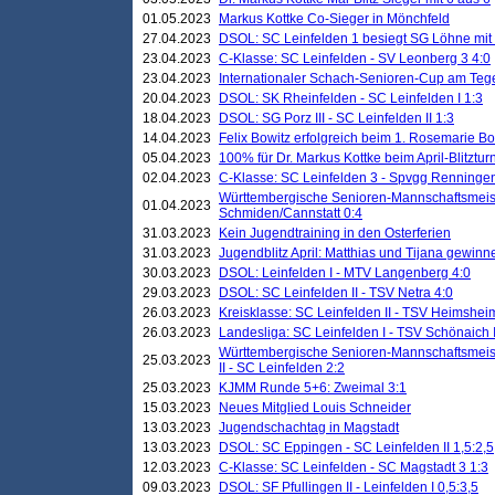
01.05.2023
Markus Kottke Co-Sieger in Mönchfeld
27.04.2023
DSOL: SC Leinfelden 1 besiegt SG Löhne mit 
23.04.2023
C-Klasse: SC Leinfelden - SV Leonberg 3 4:0
23.04.2023
Internationaler Schach-Senioren-Cup am Te
20.04.2023
DSOL: SK Rheinfelden - SC Leinfelden I 1:3
18.04.2023
DSOL: SG Porz III - SC Leinfelden II 1:3
14.04.2023
Felix Bowitz erfolgreich beim 1. Rosemarie B
05.04.2023
100% für Dr. Markus Kottke beim April-Blitztur
02.04.2023
C-Klasse: SC Leinfelden 3 - Spvgg Renningen
Württembergische Senioren-Mannschaftsmeist
01.04.2023
Schmiden/Cannstatt 0:4
31.03.2023
Kein Jugendtraining in den Osterferien
31.03.2023
Jugendblitz April: Matthias und Tijana gewinn
30.03.2023
DSOL: Leinfelden I - MTV Langenberg 4:0
29.03.2023
DSOL: SC Leinfelden II - TSV Netra 4:0
26.03.2023
Kreisklasse: SC Leinfelden II - TSV Heimsheim
26.03.2023
Landesliga: SC Leinfelden I - TSV Schönaich II
Württembergische Senioren-Mannschaftsmeiste
25.03.2023
II - SC Leinfelden 2:2
25.03.2023
KJMM Runde 5+6: Zweimal 3:1
15.03.2023
Neues Mitglied Louis Schneider
13.03.2023
Jugendschachtag in Magstadt
13.03.2023
DSOL: SC Eppingen - SC Leinfelden II 1,5:2,5
12.03.2023
C-Klasse: SC Leinfelden - SC Magstadt 3 1:3
09.03.2023
DSOL: SF Pfullingen II - Leinfelden I 0,5:3,5