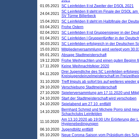
2021
01.05.2021
SC Leinfelden II ist Zweiter der DSOL 2021
SC Leinfelden II steht im Finale der DSOL am 
24.04.2021
SV Türme Billerbeck
15.04.2021
SC Leinfelden II steht im Halbfinale der Deu
03.04.2021
Frohe Ostern
02.04.2021
SC Leinfelden II ist Gruppensieger in der De
01.04.2021
SC Leinfelden I Gruppenfünfter in der Deuts
30.03.2021
SC Leinfelden erfolgreich in der Deutschen 
15.03.2021
Mitgliederversammlung wird verlegt vom 30.0
05.01.2021
Absage Stadtmeisterschaft
19.12.2020
Frohe Weihnachten und einen guten Beginn f
17.11.2020
Keine Weihnachtsfeier 2020
Drei Jugendliche des SC Leinfelden erfolgreic
04.11.2020
Kreisjugendeinzelmeisterschaft im Freizeithe
31.10.2020
Treff Impuls ab sofort bis auf weiteres wieder
29.10.2020
Verschiebung Stadtmeisterschaft
27.10.2020
Spielerversammlung am 17.11.2020 und Mitg
24.10.2020
Start der Stadtmeisterschaft wird verschoben
24.10.2020
Spielabend am 27.10. entfällt
Bernhard Schmid und Michele Porro sind neu
14.10.2020
Schachclubs Leinfelden
Am 13.10.2020 ab 19:00 Uhr Erörterung der L
11.10.2020
Hygienebedingungen
06.10.2020
Jugendblitz entfällt
05.10.2020
Neue Corona-Saison vom Präsidium des Sch