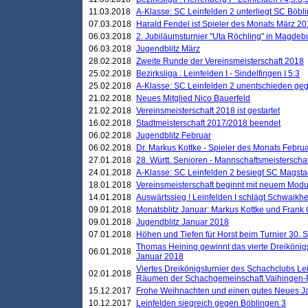
11.03.2018
A-Klasse: SC Leinfelden 2 unterliegt SC Böbli
07.03.2018
Harald Fendel ist Spieler des Monats März 2
06.03.2018
2. Jubiläumsturnier "Uta Röchling" in Magdebu
06.03.2018
Jugendblitz März
28.02.2018
Zweite Runde der Vereinsmeisterschaft 2018
25.02.2018
Bezirksliga : Leinfelden I - Sindelfingen I 5:3
25.02.2018
A-Klasse: SC Leinfelden 2 unentschieden geg
21.02.2018
Neues Mitglied Nico Bauerfeld
21.02.2018
Vereinsmeisterschaft 2018 ist gestartet
16.02.2018
Stadtmeisterschaft 2017/2018 beendet
06.02.2018
Jugendblitz Februar
06.02.2018
Dr. Markus Kottke - Spieler des Monats Febru
27.01.2018
28. Württ. Senioren - Mannschaftsmeisterscha
24.01.2018
A-Klasse: SC Leinfelden 2 besiegt SC Magstadt
18.01.2018
Vereinsmeisterschaft beginnt mit neuem Mod
14.01.2018
Auswärtssieg ! Leinfelden I schlägt Schwaikhei
09.01.2018
Monatsblitz Januar: Markus Kottke und Frank
09.01.2018
Jugendblitz Januar 2018
07.01.2018
Höhen und Tiefen für Horst beim Turnier 30. 
Thomas Heining gewinnt das vierte Dreikönigs
06.01.2018
Januar 2018
Viertes Dreikönigsturnier des Schachclubs Le
02.01.2018
Räumen der Schachgemeinschaft Vaihingen-
15.12.2017
Frohe Weihnachten und einen gutes Neues J
10.12.2017
Leinfelden siegreich gegen Böblingen 3