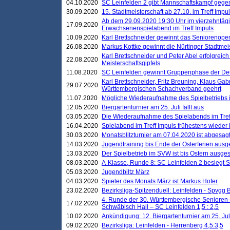
04.10.2020
SC Leinfelden 2 gibt Mannschaftskampf gege
30.09.2020
15. Stadtmeisterschaft ab 27.10. im Treff Impu
Ab dem 29.09.2020 19:30 Uhr im vierzehntäg
17.09.2020
Erwachsenenspielabend im Treff Impuls
10.09.2020
Karl Brettschneider gewinnt das Seniorenopen
26.08.2020
Markus Kottke gewinnt die Nürtinger Stadtmei
Karl Brettschneider und Peter Abel erfolgreic
22.08.2020
Meisterschaftsgipfels
11.08.2020
SC Leinfelden gewinnt Gruppenphase der De
Karl Brettschneider, Fritz Breuning, Klaus Gab
29.07.2020
Württembergischen Schachverband geehrt
11.07.2020
Mögliche Wiederaufnahme des Spielbetriebs
12.05.2020
Biergartenturnier am 25. Juli fällt aus
03.05.2020
Die Wiederaufnahme des Spielabends im Treff
16.04.2020
Spielabend im Treff Impuls frühestens wieder
30.03.2020
Monatsblitzturnier am 07.04.2020 ist abgesag
14.03.2020
Jugendtraining bis Ende der Osterferien ausg
13.03.2020
Der Spielbetrieb im SVW ist bis Ostern ausges
08.03.2020
A-Klasse, Runde 8: SC Leinfelden 2 besiegt 
05.03.2020
Jugendbiltz März
04.03.2020
Spieler des Monats März ist Markus Hofer
23.02.2020
Bezirksliga-Spitzenduell: Leinfelden - Spvgg 
4. Runde der 30. Württembergische Senioren
17.02.2020
Schwäbisch Hall – SC Leinfelden 1,5 : 2,5
10.02.2020
Ankündigung: 12. Biergartenturnier am 25. Juli
09.02.2020
Bezirksliga: Leinfelden - Herrenberg 4,5:3,5