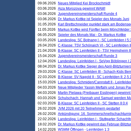
09.06.2026
Neues Mitglied Kei Brockschmidt
03.06.2026
Aiza Morozova gewinnt WAM!
03.06.2026
Jugendvereinsmeisterschaft Runde 4
03.06.2026
Dr. Markus Kottke ist Spieler des Monats Juni
31.05.2026
Karl Brettschneider punktet stark am Bodense
11.05.2026
Markus Kottke wird Fünfter beim Mönchfelder
06.05.2026
Spieler des Monats Mai - Dr. Markus Kottke
03.05.2026
Landesliga: SC Botnang I - SC Leinfelden I 5:
26.04.2026
C-Klasse: TSV Schönaich VI - SC Leinfelden II
21.04.2026
B-Klasse: SC Leinfelden II - TSV Heimsheim II
15.04.2026
Jugendvereinsmeisterschaft Runde 3
12.04.2026
Landesliga: Leinfelden I - SpVgg Böblingen I 
08.04.2026
Dr. Markus Kottke Sieger des April-Blitzturnier
29.03.2026
C-Klasse: SC Leinfelden III - Schach-Kids Ber
22.03.2026
B-Klasse: SV Nagold II - SC Leinfelden II: 2,5:
15.03.2026
Landesliga: Schmiden/Cannstatt II - Leinfelden
04.03.2026
Neue Mitglieder Yassin Meftahi und Jonas Pa
04.03.2026
Martin Pielawa (Freibauer Esslingen) gewinnt 
03.03.2026
Schulschach: Hannah und Samuel werden Ma
02.03.2026
B-Klasse: SC Leinfelden II - SC Stetten II 0:4
26.02.2026
JVM 2026 mit 20 Teilnehmern gestartet
26.02.2026
Ankündigung: 16. Sommerschnellschachturnie
22.02.2026
Landesliga: Leinfelden I - Stuttgarter Schachfr
18.02.2026
Dr. Markus Kottke gewinnt das Februar-Blitztu
14.02.2026
WSMM Öffingen - Leinfelden 1:3