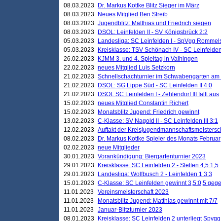
08.03.2023
Dr. Markus Kottke Blitz Sieger im März
08.03.2023
Neues Mitglied Ben Streib
08.03.2023
Jugendblitz: Matthias und Friedrich siegen
08.03.2023
DSOL: Leinfelden II - SV Königsbrück 2:2
05.03.2023
Landesliga: SC Leinfelden I - SpVgg Rommels
05.03.2023
Kreisklasse: TSV Schönach IV - SC Leinfelden 
26.02.2023
KJMM 3. und 4. Spieltag in Vaihingen
22.02.2023
neues Mitglied Luis Setzkorn
21.02.2023
Schnellschachturnier im Schwabengarten am
21.02.2023
DSOL: SG Lippe Süd - SC Leinfelden II 4:0
21.02.2023
DSOL SC Leinfelden I - Zehlendorf III fällt aus
15.02.2023
neues Mitglied Constantin Richert
15.02.2023
Monatsblitz Jugend: Friedrich gewinnt
13.02.2023
C-Klasse: SV Nagold II - SC Leinfelden III 3:1
12.02.2023
Auftakt der Kreisjugendmannschaftsmeistersc
08.02.2023
Dr. Markus Kottke Spieler des Monats Februar
02.02.2023
neue Mitglieder
30.01.2023
Vorankündigung: Biergartenturnier 2023
29.01.2023
Kreisklasse: SC Leinfelden 2 - Stetten 4,5:1,5
29.01.2023
Landesliga: Wolfbusch 2 - Leinfelden 1 3:3
15.01.2023
C-Klasse: SC Leinfelden gewinnt 3,5:0,5 geg
11.01.2023
Vereinsmeisterschaft 2023
11.01.2023
Monatsblitz Jugend: Matthias gewinnt mit 7/7
11.01.2023
Januar-Blitzturnier 2023
08.01.2023
Kreisklasse: SC Leinfelden 2 unterliegt Spvg