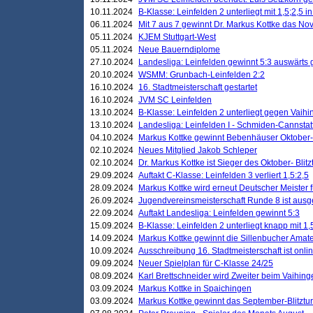
10.11.2024
B-Klasse: Leinfelden 2 unterliegt mit 1,5;2,5 
06.11.2024
Mit 7 aus 7 gewinnt Dr. Markus Kottke das Nov
05.11.2024
KJEM Stuttgart-West
05.11.2024
Neue Bauerndiplome
27.10.2024
Landesliga: Leinfelden gewinnt 5:3 auswärts
20.10.2024
WSMM: Grunbach-Leinfelden 2:2
16.10.2024
16. Stadtmeisterschaft gestartet
16.10.2024
JVM SC Leinfelden
13.10.2024
B-Klasse: Leinfelden 2 unterliegt gegen Vaihi
13.10.2024
Landesliga: Leinfelden I - Schmiden-Cannstatt 
04.10.2024
Markus Kottke gewinnt Bebenhäuser Oktober-B
02.10.2024
Neues Mitglied Jakob Schleper
02.10.2024
Dr. Markus Kottke ist Sieger des Oktober- Blitz
29.09.2024
Auftakt C-Klasse: Leinfelden 3 verliert 1,5:2,5
28.09.2024
Markus Kottke wird erneut Deutscher Meister 
26.09.2024
Jugendvereinsmeisterschaft Runde 8 ist ausg
22.09.2024
Auftakt Landesliga: Leinfelden gewinnt 5:3
15.09.2024
B-Klasse: Leinfelden 2 unterliegt knapp mit 1,
14.09.2024
Markus Kottke gewinnt die Sillenbucher Amate
10.09.2024
Ausschreibung 16. Stadtmeisterschaft ist onli
09.09.2024
Neuer Spielplan für C-Klasse 24/25
08.09.2024
Karl Brettschneider wird Zweiter beim Vaihing
03.09.2024
Markus Kottke in Spaichingen
03.09.2024
Markus Kottke gewinnt das September-Blitztur