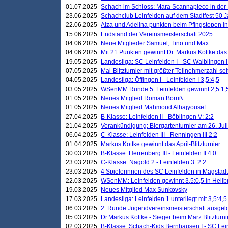
01.07.2025
Schach im Schloss: Mara Scannapieco in der
23.06.2025
Schachclub Leinfelden auf dem Stadtfest 50 
22.06.2025
Aiza und Adelina punkten beim Pfingstopen i
15.06.2025
Endstand der Vereinsmeisterschaft 2025
04.06.2025
Neue Mitglieder Samuel, Tino und Max
04.06.2025
Mit 21 Punkten gewinnt Dr. Markus Kottke das J
19.05.2025
Landesliga: SC Leinfelden I - SC Waiblingen I
07.05.2025
Mai-Blitzturnier mit größter Teilnehmerzahl se
04.05.2025
Landesliga: Öffingen I - Leinfelden I 3,5:4,5
03.05.2025
WSenMM Runde 5: Leinfelden gewinnt 2,5:1,
01.05.2025
Neues Mitglied Roman Borriß
01.05.2025
Neues Mitglied Mahmoud Alhajyousef
27.04.2025
B-Klasse: Leinfelden II - Böblingen V: 2:2
21.04.2025
Vorankündigung: Biergartenturnier am 26. Juli
06.04.2025
C-Klasse: Leinfelden III - Renningen III 2:2
01.04.2025
Markus Kottke gewinnt das April-Blitzturnier
30.03.2025
B-Klasse: Herrenberg III - Leinfelden II 4:0
23.03.2025
C-Klasse: Nagold 2 - Leinfelden 3: 2:2
23.03.2025
4 Spielerinnen des SC Leinfelden in Magstadt
22.03.2025
WSenMM: Leinfelden gewinnt 3,5:0,5 in Heilb
19.03.2025
Neues Mitglied Max Sunkovsky
17.03.2025
Landesliga: Leinfelden 1 unterliegt mit 3,5:4,5
06.03.2025
2. Runde Jugendvereinsmeisterschaft ausgel
05.03.2025
Dr.Markus Kottke - Sieger beim März Blitzturni
02.03.2025
B-Klasse: Schach-Kids Bernhausen I - SC Lein