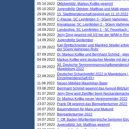
05.10.2022
Oktoberblitz: Markus Kottke gewinnt
05.10.2022
Jugendblitz Oktober: Matthias und Matti gewi
29.09.2022
15. Stadtmeisterschaft beginnt am 11.10.2022
25.09.2022
C-Klasse: SC Leinfelden 3 - SGem Vaihingen 
18.09.2022
Kreisklasse: SC Leinfelden 2 - SGem Vaihinge
18.09.2022
Landesliga: SC Leinfelden 1 - SC Feuerbach 
16.09.2022
Jerry Ding gewinnt mit 3/3 bei der WAM in 
14.09.2022
Jugendblitz September
Karl Brettschneider und Manfred Streiter erfo
12.09.2022
der SGem Vaihingen-Rohr
07.09.2022
Dr. Markus Kottke und Bernhard Schmid - glei
04.09.2022
Markus Kottke wird deutscher Meister mit de
30. Deutsche Seniorenmannschaftsmeistersch
01.09.2022
Magdeburg 2022
Deutscher Schachgipfel 2022 in Magdeburg /
22.08.2022
Einzelmeisterschaft 65+
11.08.2022
Neues Mitglied Maximilian Baier
03.08.2022
Bernhard Schmid gewinnt das August-Blitzturn
31.07.2022
Jerry Ding wird Zwölfter beim Neckarsteinac
27.07.2022
Dr. Markus Kottke neuer Vereinsmeister 2022
23.07.2022
Frank Ott gewinnt das Biergartenturnier 2022
20.07.2022
Bauerndiplom für Mara und Mukund
20.07.2022
Biergartenturnier 2022
16.07.2022
7. Off. Baden-Württembergische Senioren-Ein
13.07.2022
Jugendblitz Juli: Matthias gewinnt