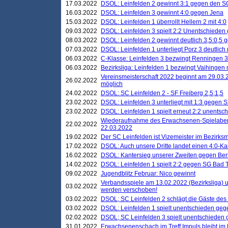
17.03.2022
DSOL: Leinfelden 2 gewinnt 3:1 gegen den 
16.03.2022
DSOL: Leinfelden 3 gewinnt 4:0 gegen Jena
15.03.2022
DSOL: Leinfelden 1 überrollt Hellern 2 mit 4:0
09.03.2022
DSOL: Leinfelden 3 spielt 2:2 Unentschieden
08.03.2022
DSOL: Leinfelden 2 gewinnt deutlich 3,5:0,5
07.03.2022
DSOL: Leinfelden 1 unterliegt Porz 3 deutlich 
06.03.2022
C-Klasse: Leinfelden 3 bezwingt Renningen 3 
06.03.2022
Bezirksliga: Leinfelden 1 bezwingt Vaihingen m
Vereinsmeisterschaft 2022 beginnt am 29.03.2
26.02.2022
möglich
24.02.2022
DSOL: SC Leinfelden 2 - SF Freiberg 2,5;1,5
23.02.2022
DSOL: Leinfelden 3 unterliegt mit 1:3 gegen S
23.02.2022
DSOL: Leinfelden 1 spielt erneut 2:2 unentsc
Wiederaufnahme des Erwachsenen-Spielabend
22.02.2022
22.03.2022
19.02.2022
Der SC Leinfelden ist Vizemeister im Bezirksm
17.02.2022
DSOL: Auch unsere Dritte landet einen 4:0-Ka
16.02.2022
DSOL: Kantersieg unserer Zweiten gegen Ber
14.02.2022
DSOL: Leinfelden 1 spielt 2:2 gegen SG Bad 
09.02.2022
Jugendblitz Februar: Nico gewinnt
Verbandsspiele am 13.02.2022 (Bezirksliga) 
03.02.2022
werden verschoben!
03.02.2022
DSOL; SC Leinfelden 2 schlägt die Gäste des
03.02.2022
DSOL: Leinfelden 1 spielt unentschieden gege
02.02.2022
DSOL; SC Leinfelden 3 spielt unentschieden
31.01.2022
Erwachsenenschach im Treff Impuls bleibt im