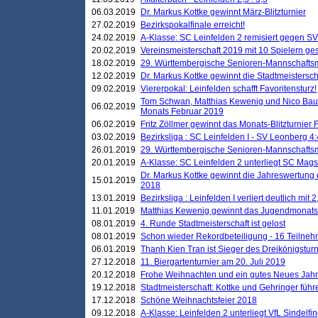
06.03.2019
Dr. Markus Kottke gewinnt März-Blitzturnier
27.02.2019
Bezirkspokalfinale erreicht!
24.02.2019
A-Klasse: SC Leinfelden 2 remisiert gegen SV
20.02.2019
Vereinsmeisterschaft 2019 mit 10 Spielern ges
18.02.2019
29. Württembergische Senioren-Mannschaftsm
12.02.2019
Dr. Markus Kottke gewinnt die Stadtmeistersc
09.02.2019
Viererpokal: Leinfelden schafft Favoritensturz!
Tom Schwan, Matthias Kewenig und Nico Baue
06.02.2019
Monats Februar 2019
06.02.2019
Fritz Zöllmer gewinnt das Monats-Blitzturnier 
03.02.2019
Bezirksliga : SC Leinfelden I - SV Leonberg 4:
26.01.2019
29. Württembergische Senioren-Mannschaftsm
20.01.2019
A-Klasse: SC Leinfelden 2 unterliegt SC Magst
Dr. Markus Kottke gewinnt die Jahreswertung d
15.01.2019
2018
13.01.2019
Bezirksliga : Leinfelden I verliert deutlich mit 
11.01.2019
Matthias Kewenig gewinnt das Jugendmonatsbl
08.01.2019
4. Runde Stadtmeisterschaft ist gelost
08.01.2019
Schon wieder Rekordbeteiligung - 16 Teilneh
06.01.2019
Thanh Kien Tran ist Sieger des Dreikönigstur
27.12.2018
11. Biergartenturnier am 20. Juli 2019
20.12.2018
Frohe Weihnachten und ein gutes Neues Jah
19.12.2018
Stadtmeisterschaft: Kottke und Gehringer führ
17.12.2018
Schöne Weihnachtsfeier 2018
09.12.2018
A-Klasse: Leinfelden 2 unterliegt VfL Sindelfin