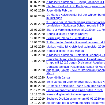
09.02.2020
A-Klasse: Leinfelden 2 - Spvgg Böblingen 3 1,
05.02.2020
Stephan Kaufhold / SC Böblingen gewinnt das 
05.02.2020
Jugendblitz Februar
Dr. Markus Kottke Achter bei der Württembergi
02.02.2020
in Tuttlingen
3. Runde der 30. Württembergische Senioren
27.01.2020
Leinfelden – Stuttgarter Schachfreunde III 2,5 
26.01.2020
Start der Vereinsmeisterschaft 2020 am 11. F
22.01.2020
Neues Mitglied Friedrich Knörzer
19.01.2020
Bezirksliga: Nagold - Leinfelden 4:4
18.01.2020
3. Platz in der Bezirksblitzeinzelmeisterschaft
18.01.2020
Markus Kottke ist Kreisblitzeinzelmeister 2019
16.01.2020
Neues Mitglied Thalia Mandal
12.01.2020
A-Klasse: Leinfelden 2 unterliegt Leonberg 2 
Deutscher Mannschaftspokal in Leinfelden-Ech
12.01.2020
knapp mit 1,5:2,5 gegen Dreisamtal, Augsbur
Deutsche Schach-Pokalmeisterschaft für Mann
10.01.2020
Augsburg (Bayern), SGEM Dreisamtal (Baden
Pfalz)
07.01.2020
Jugendblitz Januar
07.01.2020
Beim Januar Blitzturnier gewinnt Dr. Markus 
06.01.2020
Dr. Markus Kottke und Thanh Kien Tran siegen
25.12.2019
Frohe Weihnachten und einen guten Rutsch!
18.12.2019
Neues Mitglied Abbirahm Aingkaran
17.12.2019
Sechstes Dreikönigsturnier am 06.01.2020 im T
15.12.2019
Siegehrung der Blitzwertung 2019 bei der Wei