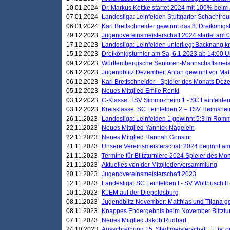
10.01.2024
Dr. Markus Kottke startet 2024 mit 100% beim 
07.01.2024
Landesliga: Leinfelden Stuttgarter Schachfreun
06.01.2024
Karl Brettschneider gewinnt das 8. Dreikönigs
29.12.2023
Jugendvereinsmeisterschaft 2024 startet am 0
17.12.2023
Landesliga: Leinfelden unterliegt Backnang kn
15.12.2023
Dreikönigsturnier am Sa, 6.1.2023 ab 14:00 U
09.12.2023
Württembergische Senioren-Mannschaftsmeiste
06.12.2023
Jugendblitz Dezember: Anton gewinnt vor Matt
06.12.2023
Karl Brettschneider - Spieler des Monats De
05.12.2023
Neues Mitglied Emile Renkl
03.12.2023
C-Klasse: TSV Simmozheim 1 - SC Leinfelden
03.12.2023
Kreisklasse: SC Leinfelden 2 – TSV Heimshei
26.11.2023
Landesliga: Leinfelden 1 gewinnt 5:3 in Ro
22.11.2023
Neues Mitglied Yannick Nägelein
22.11.2023
Neues Mitglied Hannah Gonsior
21.11.2023
Unsere Vereinsmeisterschaft 2024 beginnt am
21.11.2023
Termine für Blitzturniere 2024 Spieler des Mon
21.11.2023
Aktuelles von der Mitgliederversammlung
20.11.2023
Jugendvereinsmeisterschaft 2023
12.11.2023
Landesliga: SC Leinfelden I - SV Wolfbusch II 
10.11.2023
KJEM auf der Diepoldsburg
08.11.2023
Jugendblitz November: Matthias und Tijana 
08.11.2023
Knappes Endergebnis beim November Blitztur
07.11.2023
Neues Mitglied Jakob Rudhart
24.10.2023
Ausschreibung 15. Stadtmeisterschaft LE ist o