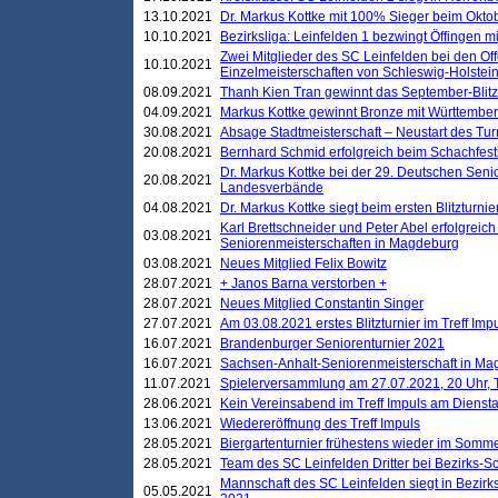
13.10.2021
Dr. Markus Kottke mit 100% Sieger beim Oktobe
10.10.2021
Bezirksliga: Leinfelden 1 bezwingt Öffingen mi
Zwei Mitglieder des SC Leinfelden bei den Of
10.10.2021
Einzelmeisterschaften von Schleswig-Holstei
08.09.2021
Thanh Kien Tran gewinnt das September-Blitz
04.09.2021
Markus Kottke gewinnt Bronze mit Württemberg
30.08.2021
Absage Stadtmeisterschaft – Neustart des Tur
20.08.2021
Bernhard Schmid erfolgreich beim Schachfesti
Dr. Markus Kottke bei der 29. Deutschen Sen
20.08.2021
Landesverbände
04.08.2021
Dr. Markus Kottke siegt beim ersten Blitzturn
Karl Brettschneider und Peter Abel erfolgreic
03.08.2021
Seniorenmeisterschaften in Magdeburg
03.08.2021
Neues Mitglied Felix Bowitz
28.07.2021
+ Janos Barna verstorben +
28.07.2021
Neues Mitglied Constantin Singer
27.07.2021
Am 03.08.2021 erstes Blitzturnier im Treff Im
16.07.2021
Brandenburger Seniorenturnier 2021
16.07.2021
Sachsen-Anhalt-Seniorenmeisterschaft in M
11.07.2021
Spielerversammlung am 27.07.2021, 20 Uhr, T
28.06.2021
Kein Vereinsabend im Treff Impuls am Dienst
13.06.2021
Wiedereröffnung des Treff Impuls
28.05.2021
Biergartenturnier frühestens wieder im Somm
28.05.2021
Team des SC Leinfelden Dritter bei Bezirks-S
Mannschaft des SC Leinfelden siegt in Bezirks
05.05.2021