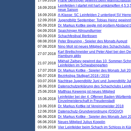
17.09.2018
Frank Gehringer gewinnt beim Mannschaftssi
Leinfelden I startet mit hart umkämpften 4,5:
16.09.2018
neue Saison
16.09.2018
A-Klasse: SC Leinfelden 2 unterliegt SV Herre
12.09.2018
Jugendblitz September: Tobias Heinz gewinnt
05.09.2018
Dr. Markus Kottke siegte mit großem Abstand 
04.09.2018
Spaichinger Allroundturnier
03.09.2018
Schachfestival Illertissen
08.08.2018
Peter Breuning - Spieler des Monats August
07.08.2018
Nino Moll ist neues Mitglied des Schachclubs
Karl Brettschneider und Peter Abel bei den D
27.07.2018
Hamburg aktiv
Mikhail Zaitsev gewinnt das 10. Sommer-Schn
21.07.2018
Leinfelden im Schwabengarten
17.07.2018
Dr. Markus Kottke - Spieler des Monats Juli 2
06.07.2018
Bezirksliga Stuttgart 2018 / 2019
03.07.2018
Nachtrag Jugendblitz Juni und Jugendblitz Jul
26.06.2018
Datenschutzerklärung des Schachclubs Lein
25.06.2018
Matthias Kewenig ist neues Mitglied
Leinfelder bei der 4. Offenen Baden-Württem
15.06.2018
Einzelmeisterschaft in Freudenstadt
13.06.2018
Dr. Markus Kottke ist Vereinsmeister 2018
12.06.2018
Datenschutz-Grundverordnung (DSGVO)
06.06.2018
Dr. Markus Kottke - Spieler des Monats Juni 
06.06.2018
Neues Mitglied Julius Kopplin
03.06.2018
Vier Leinfelder beim Schach im Schloss in K