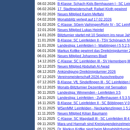
08.02.2026
B-Klasse: Schach-Kids Bernhausen I - SC Leinf
06.02.2026
17. Stadtmeisterschaft: Rafael Kloth gewinnt
06.02.2026
Neues Mitglied Karim Meftahi
04.02.2026
Monatsblitz verlegt auf 17.02.2026
01.02.2026
C-Klasse: SGem Vaihingen/Rohr IV - SC Leinfel
22.01.2026
Neues Mitglied Lukas Heintel
14.01.2026
Blitzturnier startet mit 10 Spielern ins neue J
11.01.2026
B-Klasse: SC Leinfelden II - TSV Schönaich IV
11.01.2026
Landesliga: Leinfelden I - Waiblingen I 5,5:2,5
06.01.2026
Markus Kottke gewinnt das Dreikönigsturnier
06.01.2026
Neues Mitglied Johannes Bladt
14.12.2025
C-Klasse: SC Leinfelden III - SV Herrenberg III
10.12.2025
Neues Mitglied Abdullah Al Awad
08.12.2025
Ankündigung Dreikönigsturnier 2026
07.12.2025
Vereinsmeisterschaft 2026 Ausschreibung
07.12.2025
B-Klasse: VfL Sindelfingen III - SC Leinfelden I
03.12.2025
Monats-Blitzturnier Dezember mit Sensation
30.11.2025
Landesliga: Winnenden - Leinfelden 3:5
16.11.2025
Landesliga: Leinfelden - Zuffenhausen 4,5:3,5
16.11.2025
B-Klasse: SC Leinfelden II - SC Böblingen V 0
15.11.2025
WSenMM: Leinfelden - Neckartenzlingen 1,5:
11.11.2025
Neues Mitglied Kilian Baumann
10.11.2025
C-Klasse: SC Magstadt III - SC Leinfelden III 4
09.11.2025
Mara und Hannah sind Kreisjugendeinzelmei
05.11.2025
Dr. Markus Kottke siegt beim Monatsblitzturn