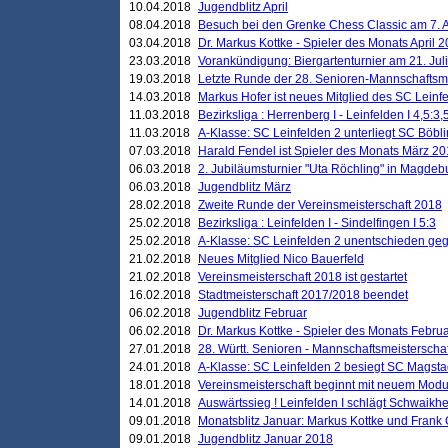
10.04.2018
Jugendblitz April
08.04.2018
Besuch bei den Grenke Chess Classic am 7. A
03.04.2018
Dr. Markus Kottke - Spieler des Monats April 
23.03.2018
Vorankündigung: Biergartenturnier am 21. Jul
19.03.2018
Letzte Runde der 28. Senioren-Mannschaftsme
14.03.2018
Markus Hofer ist neues Mitglied des SC Leinf
11.03.2018
Bezirksliga : Herrenberg I - Leinfelden I 4,5:3,
11.03.2018
A-Klasse: SC Leinfelden 2 unterliegt SC Böbli
07.03.2018
Harald Fendel ist Spieler des Monats März 2
06.03.2018
2. Jubiläumsturnier "Uta Röchling" in Magdebu
06.03.2018
Jugendblitz März
28.02.2018
Zweite Runde der Vereinsmeisterschaft 2018
25.02.2018
Bezirksliga : Leinfelden I - Sindelfingen I 5:3
25.02.2018
A-Klasse: SC Leinfelden 2 unentschieden geg
21.02.2018
Neues Mitglied Nico Bauerfeld
21.02.2018
Vereinsmeisterschaft 2018 ist gestartet
16.02.2018
Stadtmeisterschaft 2017/2018 beendet
06.02.2018
Jugendblitz Februar
06.02.2018
Dr. Markus Kottke - Spieler des Monats Febru
27.01.2018
28. Württ. Senioren - Mannschaftsmeisterscha
24.01.2018
A-Klasse: SC Leinfelden 2 besiegt SC Magstadt
18.01.2018
Vereinsmeisterschaft beginnt mit neuem Mod
14.01.2018
Auswärtssieg ! Leinfelden I schlägt Schwaikhei
09.01.2018
Monatsblitz Januar: Markus Kottke und Frank
09.01.2018
Jugendblitz Januar 2018