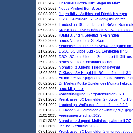
08.03.2023
Dr. Markus Kottke Blitz Sieger im März
08.03.2023
Neues Mitglied Ben Streib
08.03.2023
Jugendblitz: Matthias und Friedrich siegen
08.03.2023
DSOL: Leinfelden II - SV Königsbrück 2:2
05.03.2023
Landesliga: SC Leinfelden I - SpVgg Rommels
05.03.2023
Kreisklasse: TSV Schönach IV - SC Leinfelden 
26.02.2023
KJMM 3. und 4. Spieltag in Vaihingen
22.02.2023
neues Mitglied Luis Setzkorn
21.02.2023
Schnellschachturnier im Schwabengarten am
21.02.2023
DSOL: SG Lippe Süd - SC Leinfelden II 4:0
21.02.2023
DSOL SC Leinfelden I - Zehlendorf III fällt aus
15.02.2023
neues Mitglied Constantin Richert
15.02.2023
Monatsblitz Jugend: Friedrich gewinnt
13.02.2023
C-Klasse: SV Nagold II - SC Leinfelden III 3:1
12.02.2023
Auftakt der Kreisjugendmannschaftsmeistersc
08.02.2023
Dr. Markus Kottke Spieler des Monats Februar
02.02.2023
neue Mitglieder
30.01.2023
Vorankündigung: Biergartenturnier 2023
29.01.2023
Kreisklasse: SC Leinfelden 2 - Stetten 4,5:1,5
29.01.2023
Landesliga: Wolfbusch 2 - Leinfelden 1 3:3
15.01.2023
C-Klasse: SC Leinfelden gewinnt 3,5:0,5 geg
11.01.2023
Vereinsmeisterschaft 2023
11.01.2023
Monatsblitz Jugend: Matthias gewinnt mit 7/7
11.01.2023
Januar-Blitzturnier 2023
08.01.2023
Kreisklasse: SC Leinfelden 2 unterliegt Spvg