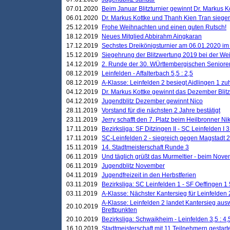
07.01.2020
Beim Januar Blitzturnier gewinnt Dr. Markus 
06.01.2020
Dr. Markus Kottke und Thanh Kien Tran siegen
25.12.2019
Frohe Weihnachten und einen guten Rutsch!
18.12.2019
Neues Mitglied Abbirahm Aingkaran
17.12.2019
Sechstes Dreikönigsturnier am 06.01.2020 im T
15.12.2019
Siegehrung der Blitzwertung 2019 bei der Wei
14.12.2019
2. Runde der 30. WÜrttembergischen Seniore
08.12.2019
Leinfelden - Affalterbach 5,5 : 2,5
08.12.2019
A-Klasse: Leinfelden 2 besiegt Aidlingen 1 zu
04.12.2019
Dr. Markus Kottke gewinnt das Dezember Blitzt
04.12.2019
Jugendblitz Dezember gewinnt Nico
28.11.2019
Vorstand für die nächsten 2 Jahre bestätigt
23.11.2019
Jerry schafft den 7. Platz beim Heilbronner 
17.11.2019
Bezirksliga: SF Ditzingen II - SC Leinfelden I 3
17.11.2019
SC-Leinfelden 2 - siegreich gegen Magstadt 2
15.11.2019
14. Stadtmeisterschaft Runde 3
06.11.2019
Und täglich grüßt das Murmeltier - beim Novemb
06.11.2019
Jugendblitz November
04.11.2019
Jugendfreizeit in den Herbstferien
03.11.2019
Bezirksliga: SC Leinfelden 1 - SF Oeffingen 1 
03.11.2019
A-Klasse: Nächster Kantersieg für Leinfelden 2
A-Klasse: Leinfelden 2 landet Kantersieg aus
20.10.2019
Brettpunkten
20.10.2019
Bezirksliga: Schwaikheim - Leinfelden 3,5 : 4,
16.10.2019
Stadtmeisterschaft mit 11 Teilnehmern gestart