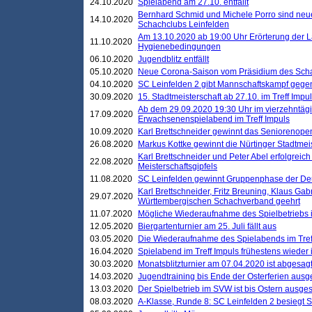
24.10.2020
Spielabend am 27.10. entfällt
Bernhard Schmid und Michele Porro sind neu
14.10.2020
Schachclubs Leinfelden
Am 13.10.2020 ab 19:00 Uhr Erörterung der L
11.10.2020
Hygienebedingungen
06.10.2020
Jugendblitz entfällt
05.10.2020
Neue Corona-Saison vom Präsidium des Sch
04.10.2020
SC Leinfelden 2 gibt Mannschaftskampf gege
30.09.2020
15. Stadtmeisterschaft ab 27.10. im Treff Impu
Ab dem 29.09.2020 19:30 Uhr im vierzehntäg
17.09.2020
Erwachsenenspielabend im Treff Impuls
10.09.2020
Karl Brettschneider gewinnt das Seniorenopen
26.08.2020
Markus Kottke gewinnt die Nürtinger Stadtmei
Karl Brettschneider und Peter Abel erfolgreic
22.08.2020
Meisterschaftsgipfels
11.08.2020
SC Leinfelden gewinnt Gruppenphase der De
Karl Brettschneider, Fritz Breuning, Klaus Gab
29.07.2020
Württembergischen Schachverband geehrt
11.07.2020
Mögliche Wiederaufnahme des Spielbetriebs
12.05.2020
Biergartenturnier am 25. Juli fällt aus
03.05.2020
Die Wiederaufnahme des Spielabends im Treff
16.04.2020
Spielabend im Treff Impuls frühestens wieder
30.03.2020
Monatsblitzturnier am 07.04.2020 ist abgesag
14.03.2020
Jugendtraining bis Ende der Osterferien ausg
13.03.2020
Der Spielbetrieb im SVW ist bis Ostern ausges
08.03.2020
A-Klasse, Runde 8: SC Leinfelden 2 besiegt 