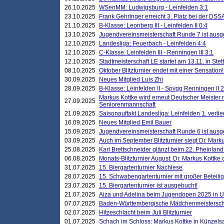
26.10.2025
WSenMM: Ludwigsburg - Leinfelden 3:1
23.10.2025
Frank Gehringer erreicht 3. Platz bei der DS
21.10.2025
B-Klasse: Leonberg III - Leinfelden II 0:4
13.10.2025
Jugendvereinsmeisterschaft Runde 7 ist ausg
12.10.2025
Landesliga: Feuerbach - Leinfelden 4:4
12.10.2025
C-Klasse: Leinfelden III - Renningen III 3:1
12.10.2025
Stadtmeisterschaft LE startet am 13.11. in Stet
08.10.2025
Oktober Blitzturnier endet mit einer Sensation!
30.09.2025
Neues Mitglied Luis Zhi
28.09.2025
B-Klasse: Leinfelden II - Spvgg Renningen II 2
Markus Kottke wird erneut Deutscher Meister 
27.09.2025
Seniorenmannschaft
21.09.2025
Saisonauftakt Landesliga: Leinfelden 1. verlier
16.09.2025
Neues Mitglied Emil Bauer
15.09.2025
Jugendvereinsmeisterschaft Runde 6 ist ausg
03.09.2025
Auch im September Blitzturnier siegt Dr. Mark
25.08.2025
Karl Brettschneider glänzt beim 22. Pheinlan
06.08.2025
Monats-Blitzturnier August: Dr. Markus Kottke
31.07.2025
15. Biergartenturnier Nachlese
28.07.2025
15. Schwabengartenturnier mit großer Beteili
23.07.2025
15. Biergartenturnier ist ausgebucht!
21.07.2025
Aiza und Adelina beim Jugendopen 2025 in 
07.07.2025
Baden-Württembergische Mädchenmeistersch
02.07.2025
Hitzeschlacht beim Juli Blitzturnier
01.07.2025
Schach im Schloss: Markus Kottke in Künzels