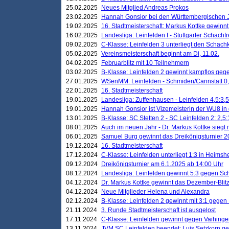
25.02.2025
Neues Mitglied Andreas Prokos
23.02.2025
Hannah Gonsior bei den Württembergischen 
19.02.2025
16. Stadtmeisterschaft: Markus Kottke gewinnt 
16.02.2025
Landesliga: Leinfelden I - Stuttgarter Schachfr
09.02.2025
C-Klasse: Leinfelden 3 unterliegt den Schach
05.02.2025
Vereinsmeisterschaft beginnt am Di, 11.02.
04.02.2025
Februarblitz mit 10 Teilnehmern
03.02.2025
B-Klasse: Leinfelden 2 gewinnt kampflos ge
27.01.2025
WSenMM: Leinfelden - Schmiden/Cannstatt 0,
22.01.2025
16. Stadtmeisterschaft
19.01.2025
Landesliga: Zuffenhausen - Leinfelden 4,5:3,5
19.01.2025
Hannah Gonsior ist Vizemeisterin der WU8 i
13.01.2025
B-Klasse: SC Stetten 2 - SC Leinfelden 2: 2,5:
08.01.2025
Auch im neuen Jahr - Dr. Markus Kottke siegt 
06.01.2025
Samuel Burg gewinnt das Dreikönigsturnier 
19.12.2024
16. Stadtmeisterschaft
17.12.2024
C-Klasse: Leinfelden unterliegt 1:3 in Heimsh
09.12.2024
Dreikönigsturnier am 6.1.2025 ab 14:00 Uhr
08.12.2024
Landesliga: Leinfelden gewinnt 5:3 gegen Sc
04.12.2024
Dr. Markus Kottke gewinnt das Dezember-Blitz
04.12.2024
Neue Mitglieder Helena und Alexandra
02.12.2024
B-Klasse: Leinfelden 2 gewinnt mit 3:1 gegen
21.11.2024
3. Runde Stadtmeisterschaft ist ausgelost
17.11.2024
C-Klasse: Leinfelden gewinnt gegen Vaihinge
13.11.2024
JVM SC Leinfelden beendet: Luis Setzkorn ge