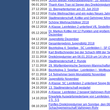
08.01.2019
Schon wieder Rekordbeteiligung - 16 Teilneh
06.01.2019
Thanh Kien Tran ist Sieger des Dreikönigstur
27.12.2018
11. Biergartenturnier am 20. Juli 2019
20.12.2018
Frohe Weihnachten und ein gutes Neues Jah
19.12.2018
Stadtmeisterschaft: Kottke und Gehringer führ
17.12.2018
Schöne Weihnachtsfeier 2018
09.12.2018
A-Klasse: Leinfelden 2 unterliegt VfL Sindelfin
Dr. Markus Kottke mit 12 Punkten und großem
05.12.2018
Dezember
04.12.2018
Jugendblitz Dezember
04.12.2018
Gesamtergebnis Jugendblitz 2018
02.12.2018
Bezirksliga 4. Spieltag : SC Leinfelden I - SF O
22.11.2018
Karl Brettschneider bei der Schach-WM der S
22.11.2018
Dreikönigsturnier am 06.01.2019 um 14 Uhr im 
21.11.2018
Stadtmeisterschaft 2. Runde
17.11.2018
29. Württembergische Senioren-Mannschaftsm
11.11.2018
Bezirksliga 3. Spieltag : Leinfelden I - Wolfbusch
07.11.2018
14 Teilnehmer beim Monatsblitz November
06.11.2018
Jugendblitz November
04.11.2018
A-Klasse: SC Leinfelden 2 unterliegt Spvgg Bö
24.10.2018
13. Stadtmeisterschaft gestartet
21.10.2018
A-Klasse: Leinfelden 2 besiegt Vaihingen-Rohr 
Erwartete Auswärtsniederlage von Leinfelden 
14.10.2018
2,5 : 5,5
Fünftes Dreikönigsturnier am Sonntag, den 0
08.10.2018
Schachgemeinschaft Vaihingen-Rohr