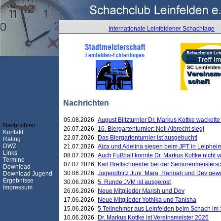
Internationale Leinfeldener Schachtage
Nachrichten
05.08.2026
August Blitzturnier Dr. Markus Kottke wackel
Nachrichten
26.07.2026
16. Biergartenturnier: Neil Albrecht siegt
Kontakt
22.07.2026
Das Biergartenturnier ist ausgebucht!
Rating
DWZ
21.07.2026
Aiza und Adelina siegen beim JPT in Leiphei
Links
08.07.2026
Auch Fußball konnte Dr. Markus Kottke nicht
Termine
07.07.2026
Karl Brettschneider bei der Seniorenmeister
Download
30.06.2026
Jugendblitz Juni: Mara, Hannah und Dev gew
Download Jugend
Ergebnisse
30.06.2026
5. Runde JVM ist ausgelost
Impressum
26.06.2026
Neue Mitglieder Marish und Dev
17.06.2026
Neue Mitglieder Yothika und Tanisha
15.06.2026
5 Teilnehmer aus Leinfelden beim Schach im 
10.06.2026
Dr. Markus Kottke ist Vereinsmeister 2026