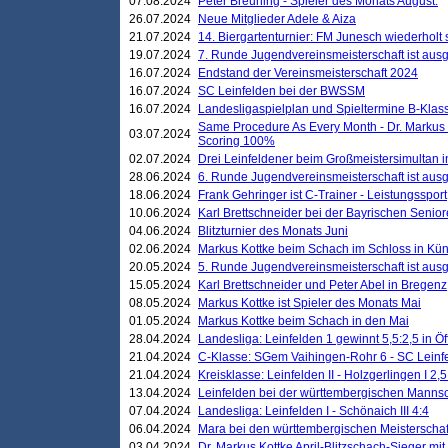
07.08.2024
Peter Breuning - Spieler des Monats August.
26.07.2024
Neue Mitglieder Adele & Aiza
21.07.2024
14. Biergartenturnier: FM Junesch wiederholt
19.07.2024
7. Runde Jugendvereinsmeisterschaft ist ausg
16.07.2024
Endstand der Vereinsmeisterschaft 2024
16.07.2024
SC Leinfelden bei der BWSSM
16.07.2024
Landesligaspielplan und Spieltermine B-Kla
Same Procedure As Every Month - Dr. Markus 
03.07.2024
Scoring 100%
02.07.2024
Drei Leinfeldener beim Großmeistersimultan 
28.06.2024
6. Runde Jugendvereinsmeisterschaft ist ausg
18.06.2024
Frank Gehringer ist C-Trainer - Leistungssport
10.06.2024
Karl Brettschneider bei der Bayrischen Senio
04.06.2024
Blitzturnier des Monats Juni
02.06.2024
Markus Kottke beim Schach im Schloss in Kü
20.05.2024
5. Runde Jugendvereinsmeisterschaft ist ausg
15.05.2024
Karl Brettschneider und Peter Abel in Bregenz
08.05.2024
Markus Kottke ist Spieler des Monats Mai
01.05.2024
Markus Kottke beim Schach in den Mai
28.04.2024
Landesliga: Leinfelden 1 gewinnt 5,5:2,5 in Ö
21.04.2024
C-Klasse: SGem Vaihingen-Rohr 6 - SC Leinfe
21.04.2024
Kreisklasse: Leinfelden II - Holzgerlingen I 2,5
13.04.2024
Leinfelden bei der württembergischen Mannsc
07.04.2024
Landesliga: Leinfelden I - Schönaich III 4:4
06.04.2024
Mara bei den württembergischen Meisterscha
03.04.2024
Dr. Markus Kottke April-Blitzschach-Sieger mit