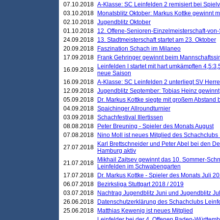
07.10.2018
A-Klasse: SC Leinfelden 2 remisiert bei Spie
03.10.2018
Monatsblitz Oktober: Markus Kottke gewinnt mi
02.10.2018
Jugendblitz Oktober
01.10.2018
12. Offene-Senioren-Einzelmeisterschaft-von
24.09.2018
13. Stadtmeisterschaft startet am 23. Oktober
20.09.2018
Faszination Schach im Milaneo
17.09.2018
Frank Gehringer gewinnt beim Mannschaftssi
Leinfelden I startet mit hart umkämpften 4,5:
16.09.2018
neue Saison
16.09.2018
A-Klasse: SC Leinfelden 2 unterliegt SV Herre
12.09.2018
Jugendblitz September: Tobias Heinz gewinnt
05.09.2018
Dr. Markus Kottke siegte mit großem Abstand 
04.09.2018
Spaichinger Allroundturnier
03.09.2018
Schachfestival Illertissen
08.08.2018
Peter Breuning - Spieler des Monats August
07.08.2018
Nino Moll ist neues Mitglied des Schachclubs
Karl Brettschneider und Peter Abel bei den D
27.07.2018
Hamburg aktiv
Mikhail Zaitsev gewinnt das 10. Sommer-Schn
21.07.2018
Leinfelden im Schwabengarten
17.07.2018
Dr. Markus Kottke - Spieler des Monats Juli 2
06.07.2018
Bezirksliga Stuttgart 2018 / 2019
03.07.2018
Nachtrag Jugendblitz Juni und Jugendblitz Jul
26.06.2018
Datenschutzerklärung des Schachclubs Lein
25.06.2018
Matthias Kewenig ist neues Mitglied
Leinfelder bei der 4. Offenen Baden-Württem