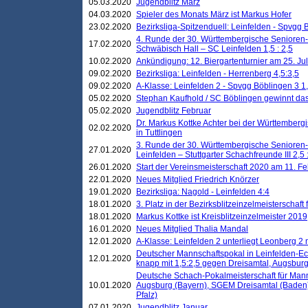
05.03.2020
Jugendbiltz März
04.03.2020
Spieler des Monats März ist Markus Hofer
23.02.2020
Bezirksliga-Spitzenduell: Leinfelden - Spvgg 
4. Runde der 30. Württembergische Senioren
17.02.2020
Schwäbisch Hall – SC Leinfelden 1,5 : 2,5
10.02.2020
Ankündigung: 12. Biergartenturnier am 25. Juli
09.02.2020
Bezirksliga: Leinfelden - Herrenberg 4,5:3,5
09.02.2020
A-Klasse: Leinfelden 2 - Spvgg Böblingen 3 1,
05.02.2020
Stephan Kaufhold / SC Böblingen gewinnt das 
05.02.2020
Jugendblitz Februar
Dr. Markus Kottke Achter bei der Württembergi
02.02.2020
in Tuttlingen
3. Runde der 30. Württembergische Senioren
27.01.2020
Leinfelden – Stuttgarter Schachfreunde III 2,5 
26.01.2020
Start der Vereinsmeisterschaft 2020 am 11. F
22.01.2020
Neues Mitglied Friedrich Knörzer
19.01.2020
Bezirksliga: Nagold - Leinfelden 4:4
18.01.2020
3. Platz in der Bezirksblitzeinzelmeisterschaft
18.01.2020
Markus Kottke ist Kreisblitzeinzelmeister 2019
16.01.2020
Neues Mitglied Thalia Mandal
12.01.2020
A-Klasse: Leinfelden 2 unterliegt Leonberg 2 
Deutscher Mannschaftspokal in Leinfelden-Ech
12.01.2020
knapp mit 1,5:2,5 gegen Dreisamtal, Augsbur
Deutsche Schach-Pokalmeisterschaft für Mann
10.01.2020
Augsburg (Bayern), SGEM Dreisamtal (Baden
Pfalz)
07.01.2020
Jugendblitz Januar