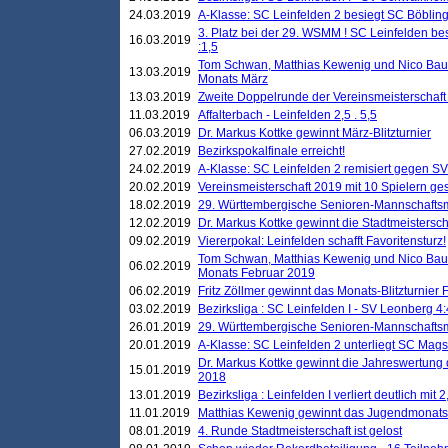
24.03.2019
A-Klasse: SC Leinfelden 2 besiegt SC Böbling
3. Platz bei der 29. WSMM ! SC Leinfelden b
16.03.2019
:1,5
Tom Schwan, Matthias Kewenig und Nico Baue
13.03.2019
Monats März
13.03.2019
Zweite Doppelrunde der Vereinsmeisterschaft i
11.03.2019
Affalterbach - Leinfelden 2,5 . 5,5
06.03.2019
Dr. Markus Kottke gewinnt März-Blitzturnier
27.02.2019
Bezirkspokalfinale erreicht!
24.02.2019
A-Klasse: SC Leinfelden 2 remisiert gegen SV
20.02.2019
Vereinsmeisterschaft 2019 mit 10 Spielern ges
18.02.2019
29. Württembergische Senioren-Mannschaftsm
12.02.2019
Dr. Markus Kottke gewinnt die Stadtmeistersc
09.02.2019
Viererpokal: Leinfelden schafft Favoritensturz!
Tom Schwan, Matthias Kewenig und Nico Baue
06.02.2019
Monats Februar 2019
06.02.2019
Fritz Zöllmer gewinnt das Monats-Blitzturnier 
03.02.2019
Bezirksliga : SC Leinfelden I - SV Leonberg 4:
26.01.2019
29. Württembergische Senioren-Mannschaftsm
20.01.2019
A-Klasse: SC Leinfelden 2 unterliegt SC Magst
Dr. Markus Kottke gewinnt die Jahreswertung d
15.01.2019
2018
13.01.2019
Bezirksliga : Leinfelden I verliert deutlich mit 
11.01.2019
Matthias Kewenig gewinnt das Jugendmonatsbl
08.01.2019
4. Runde Stadtmeisterschaft ist gelost