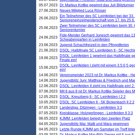
05.07.2023
Dr. Markus Kottke gewinnt das Juli Blitzturnier
27.06.2023
Neues Mitglied Luca Rösser
Ein Teilnehmer des SC Leinfelden bei der 33.
26.06.2023
Senioreneinzelmeisterschaft vom 17. bis 25.
Zwei Teilnehmer des SC Leinfelden beim 30.
25.06.2023
Seniorenturnier
Fide-Meister Gerhard Junesch gewinnt das 1
24.06.2023
Schwabengarten in Leinfelden
23.06.2023
Jugend-Schachfreizeit in den Pfingstferien
21.06.2023
DSOL: Halbfinale SC Leinfelden II - SC Hechi
DSOL: Leinfelden 1 gewinnt das Halbfinale geg
19.06.2023
Finale ein!
DSOL: Leinfelden I zieht mit einem 3.5:0,5 g
15.06.2023
ein!
14.06.2023
Vereinsmeister 2023 ist Dr. Markus Kottke - 
14.06.2023
Jugendblitz Juni: Matthias & Friedrich und M
12.06.2023
DSOL: Leinfelden II zieht ins Halbfinale ein! 2
07.06.2023
Mit 8 aus 8 ist Dr. Markus Kottke Spieler des 
12.05.2023
DSOL: Kreuzberg II - SC Leinfelden I 2:2
10.05.2023
DSOL: SC Leinfelden II - SK Bickenbach II 2:2
07.05.2023
Landesliga: Ditzingen - Leinfelden 3:3
07.05.2023
Kreisklasse: Holzgerlingen - Leinfelden II 3:3
06.05.2023
KJMM: Leinfelden belegt den zweiten Platz
04.05.2023
Jugendblitz Mai: Matti und Mara gewinnen
04.05.2023
Letzte Runde KJMM am Samstag im Treff Imp
03.05.2023
Dr. Markus Kottke Mai-Blitz Sieger mit 6 aus 6