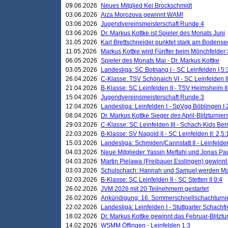
09.06.2026
Neues Mitglied Kei Brockschmidt
03.06.2026
Aiza Morozova gewinnt WAM!
03.06.2026
Jugendvereinsmeisterschaft Runde 4
03.06.2026
Dr. Markus Kottke ist Spieler des Monats Juni
31.05.2026
Karl Brettschneider punktet stark am Bodense
11.05.2026
Markus Kottke wird Fünfter beim Mönchfelder
06.05.2026
Spieler des Monats Mai - Dr. Markus Kottke
03.05.2026
Landesliga: SC Botnang I - SC Leinfelden I 5:
26.04.2026
C-Klasse: TSV Schönaich VI - SC Leinfelden II
21.04.2026
B-Klasse: SC Leinfelden II - TSV Heimsheim II
15.04.2026
Jugendvereinsmeisterschaft Runde 3
12.04.2026
Landesliga: Leinfelden I - SpVgg Böblingen I 
08.04.2026
Dr. Markus Kottke Sieger des April-Blitzturnier
29.03.2026
C-Klasse: SC Leinfelden III - Schach-Kids Ber
22.03.2026
B-Klasse: SV Nagold II - SC Leinfelden II: 2,5:
15.03.2026
Landesliga: Schmiden/Cannstatt II - Leinfelden
04.03.2026
Neue Mitglieder Yassin Meftahi und Jonas Pa
04.03.2026
Martin Pielawa (Freibauer Esslingen) gewinnt 
03.03.2026
Schulschach: Hannah und Samuel werden Ma
02.03.2026
B-Klasse: SC Leinfelden II - SC Stetten II 0:4
26.02.2026
JVM 2026 mit 20 Teilnehmern gestartet
26.02.2026
Ankündigung: 16. Sommerschnellschachturnie
22.02.2026
Landesliga: Leinfelden I - Stuttgarter Schachfr
18.02.2026
Dr. Markus Kottke gewinnt das Februar-Blitztu
14.02.2026
WSMM Öffingen - Leinfelden 1:3