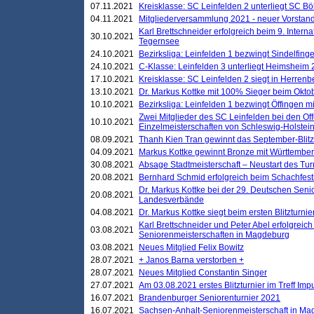
07.11.2021
Kreisklasse: SC Leinfelden 2 unterliegt SC B
04.11.2021
Mitgliederversammlung 2021 - neuer Vorstan
Karl Brettschneider erfolgreich beim 9. Inte
30.10.2021
Tegernsee
24.10.2021
Bezirksliga: Leinfelden 1 bezwingt Sindelfinge
24.10.2021
C-Klasse: Leinfelden 3 unterliegt Heimsheim 2
17.10.2021
Kreisklasse: SC Leinfelden 2 siegt in Herrenbe
13.10.2021
Dr. Markus Kottke mit 100% Sieger beim Oktobe
10.10.2021
Bezirksliga: Leinfelden 1 bezwingt Öffingen mi
Zwei Mitglieder des SC Leinfelden bei den Of
10.10.2021
Einzelmeisterschaften von Schleswig-Holstei
08.09.2021
Thanh Kien Tran gewinnt das September-Blitz
04.09.2021
Markus Kottke gewinnt Bronze mit Württemberg
30.08.2021
Absage Stadtmeisterschaft – Neustart des Tur
20.08.2021
Bernhard Schmid erfolgreich beim Schachfesti
Dr. Markus Kottke bei der 29. Deutschen Sen
20.08.2021
Landesverbände
04.08.2021
Dr. Markus Kottke siegt beim ersten Blitzturn
Karl Brettschneider und Peter Abel erfolgreic
03.08.2021
Seniorenmeisterschaften in Magdeburg
03.08.2021
Neues Mitglied Felix Bowitz
28.07.2021
+ Janos Barna verstorben +
28.07.2021
Neues Mitglied Constantin Singer
27.07.2021
Am 03.08.2021 erstes Blitzturnier im Treff Im
16.07.2021
Brandenburger Seniorenturnier 2021
16.07.2021
Sachsen-Anhalt-Seniorenmeisterschaft in M