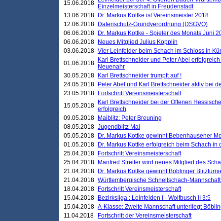
15.06.2018
Einzelmeisterschaft in Freudenstadt
13.06.2018
Dr. Markus Kottke ist Vereinsmeister 2018
12.06.2018
Datenschutz-Grundverordnung (DSGVO)
06.06.2018
Dr. Markus Kottke - Spieler des Monats Juni 
06.06.2018
Neues Mitglied Julius Kopplin
03.06.2018
Vier Leinfelder beim Schach im Schloss in K
Karl Brettschneider und Peter Abel erfolgreic
01.06.2018
Neuenahr
30.05.2018
Karl Brettschneider trumpft auf !
24.05.2018
Peter Abel und Karl Brettschneider aktiv bei
23.05.2018
Fortschritt Vereinsmeisterschaft
Karl Brettschneider bei der Offenen Hessisch
15.05.2018
erfolgreich
09.05.2018
Maiblitz: Peter Breuning
08.05.2018
Jugendblitz Mai
05.05.2018
Dr. Markus Kottke gewinnt Bebenhausener Mo
01.05.2018
Dr. Markus Kottke erfolgreich beim Schach in
25.04.2018
Fortschritt Vereinsmeisterschaft
25.04.2018
Manfred Streiter wird neues Mitglied des Sch
21.04.2018
Dr. Markus Kottke gewinnt Böblinger Blitzturni
21.04.2018
Württembergische Schnellschach-Mannschafts
18.04.2018
Fortschritt Vereinsmeisterschaft
15.04.2018
Bezirksliga : Leinfelden I - Wolfbusch II 3:5
15.04.2018
A-Klasse: Zweite Mannschaft unterliegt Böblin
11.04.2018
Fortschritt der Vereinsmeisterschaft