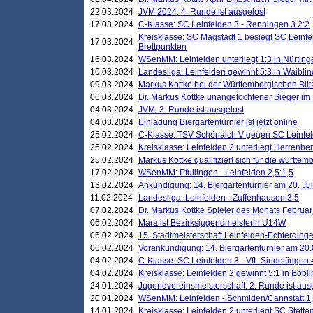
22.03.2024
JVM 2024: 4. Runde ist ausgelost
17.03.2024
C-Klasse: SC Leinfelden 3 - Renningen 3 2:2
Kreisklasse: SC Magstadt 1 besiegt SC Leinfe
17.03.2024
Brettpunkten
16.03.2024
WSenMM: Leinfelden unterliegt 1:3 in Nürting
10.03.2024
Landesliga: Leinfelden gewinnt 5:3 in Waibli
09.03.2024
Markus Kottke bei der Württembergischen Blit
06.03.2024
Dr. Markus Kottke unangefochtener Sieger im M
04.03.2024
JVM: 3. Runde ist ausgelost
04.03.2024
Einladung Biergartenturnier ist jetzt online
25.02.2024
C-Klasse: TSV Schönaich V gegen SC Leinfelde
25.02.2024
Kreisklasse: Leinfelden 2 unterliegt Herrenber
25.02.2024
Markus Kottke qualifiziert sich für die württem
17.02.2024
WSenMM: Pfullingen - Leinfelden 2,5:1,5
13.02.2024
Ankündigung: 14. Biergartenturnier am 20. Ju
11.02.2024
Landesliga: Leinfelden - Zuffenhausen 3:5
07.02.2024
Dr. Markus Kottke Spieler des Monats Februar
06.02.2024
Mara ist Bezirksjugendmeisterin U14W
06.02.2024
15. Stadtmeisterschaft Leinfelden-Echterding
06.02.2024
Vorankündigung: 14. Biergartenturnier am 20
04.02.2024
C-Klasse: SC Leinfelden 3 - VfL Sindelfingen 
04.02.2024
Kreisklasse: Leinfelden 2 gewinnt 5:1 in Böbl
24.01.2024
Jugendvereinsmeisterschaft: 2. Runde ist aus
20.01.2024
WSenMM: Leinfelden - Schmiden/Cannstatt 1,
14.01.2024
Kreisklasse: Leinfelden 2 unterliegt SC Stette