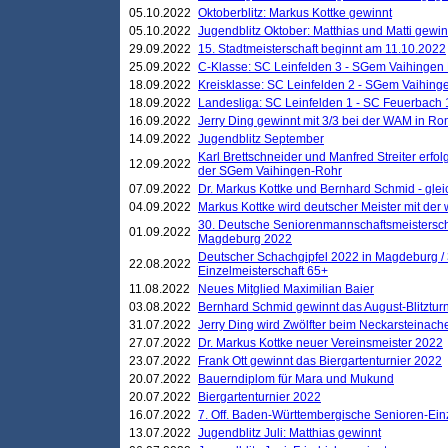
05.10.2022
Oktoberblitz: Markus Kottke gewinnt
05.10.2022
Jugendblitz Oktober: Matthias und Matti gewi
29.09.2022
15. Stadtmeisterschaft beginnt am 11.10.2022
25.09.2022
C-Klasse: SC Leinfelden 3 - SGem Vaihingen 
18.09.2022
Kreisklasse: SC Leinfelden 2 - SGem Vaihinge
18.09.2022
Landesliga: SC Leinfelden 1 - SC Feuerbach 
16.09.2022
Jerry Ding gewinnt mit 3/3 bei der WAM in 
14.09.2022
Jugendblitz September
Karl Brettschneider und Manfred Streiter erfo
12.09.2022
der SGem Vaihingen-Rohr
07.09.2022
Dr. Markus Kottke und Bernhard Schmid - glei
04.09.2022
Markus Kottke wird deutscher Meister mit de
30. Deutsche Seniorenmannschaftsmeistersch
01.09.2022
Magdeburg 2022
Deutscher Schachgipfel 2022 in Magdeburg /
22.08.2022
Einzelmeisterschaft 65+
11.08.2022
Neues Mitglied Maximilian Baier
03.08.2022
Bernhard Schmid gewinnt das August-Blitzturn
31.07.2022
Jerry Ding wird Zwölfter beim Neckarsteinac
27.07.2022
Dr. Markus Kottke neuer Vereinsmeister 2022
23.07.2022
Frank Ott gewinnt das Biergartenturnier 2022
20.07.2022
Bauerndiplom für Mara und Mukund
20.07.2022
Biergartenturnier 2022
16.07.2022
7. Off. Baden-Württembergische Senioren-Ein
13.07.2022
Jugendblitz Juli: Matthias gewinnt