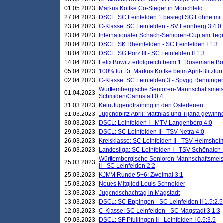
01.05.2023
Markus Kottke Co-Sieger in Mönchfeld
27.04.2023
DSOL: SC Leinfelden 1 besiegt SG Löhne mit 
23.04.2023
C-Klasse: SC Leinfelden - SV Leonberg 3 4:0
23.04.2023
Internationaler Schach-Senioren-Cup am Te
20.04.2023
DSOL: SK Rheinfelden - SC Leinfelden I 1:3
18.04.2023
DSOL: SG Porz III - SC Leinfelden II 1:3
14.04.2023
Felix Bowitz erfolgreich beim 1. Rosemarie B
05.04.2023
100% für Dr. Markus Kottke beim April-Blitztur
02.04.2023
C-Klasse: SC Leinfelden 3 - Spvgg Renningen
Württembergische Senioren-Mannschaftsmeist
01.04.2023
Schmiden/Cannstatt 0:4
31.03.2023
Kein Jugendtraining in den Osterferien
31.03.2023
Jugendblitz April: Matthias und Tijana gewinn
30.03.2023
DSOL: Leinfelden I - MTV Langenberg 4:0
29.03.2023
DSOL: SC Leinfelden II - TSV Netra 4:0
26.03.2023
Kreisklasse: SC Leinfelden II - TSV Heimsheim
26.03.2023
Landesliga: SC Leinfelden I - TSV Schönaich II
Württembergische Senioren-Mannschaftsmeiste
25.03.2023
II - SC Leinfelden 2:2
25.03.2023
KJMM Runde 5+6: Zweimal 3:1
15.03.2023
Neues Mitglied Louis Schneider
13.03.2023
Jugendschachtag in Magstadt
13.03.2023
DSOL: SC Eppingen - SC Leinfelden II 1,5:2,5
12.03.2023
C-Klasse: SC Leinfelden - SC Magstadt 3 1:3
09.03.2023
DSOL: SF Pfullingen II - Leinfelden I 0,5:3,5