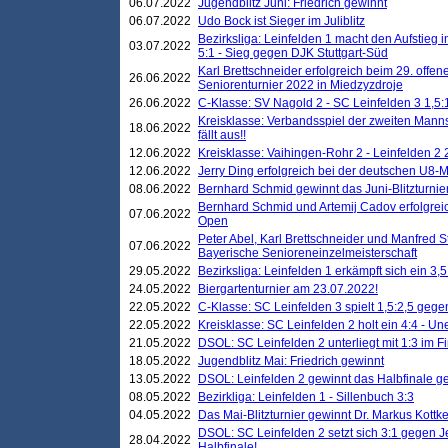
06.07.2022
Jugendblitz Juni: Friedrich gewinnt
06.07.2022
Udo Bock ist Sieger im Juliblitz
Bezirksliga: Leinfelden 1 macht den Aufstieg i
03.07.2022
5:1 - Sieg gegen DJK Stuttgart-Süd
Karl Brettschneider erfolgreich beim 29. off
26.06.2022
Seniorenturnier 2022 in Miedzyzdroje
26.06.2022
C-Klasse: SV Nagold 2 - SC Leinfelden 3 1,5:
Kreisklasse: Verbandsspiel der zweiten Manns
18.06.2022
fällt aus!!
12.06.2022
Kreisklasse: Vaihingen-Rohr 2 - Leinfelden 2 
12.06.2022
Jerry Ding erfolgreich bei der deutschen U8-M
08.06.2022
Bernhard Schmid gewinnt das Juni-Blitzturnie
Bernhard Schmid und Artemij Cadov erfolgreic
07.06.2022
Open
Peter Abel, Karl Brettschneider und Manfred St
07.06.2022
Bayerische Senioreneinzelmeisterschaft
29.05.2022
Bezirksliga: Leinfelden 1 erkämpft sich ein 3,
24.05.2022
Biergartenturnier am 23.07.2022!
22.05.2022
C-Klasse: SC Leinfelden 3 spielt 1,5:2,5 geg
22.05.2022
Kreisklasse: SC Leinfelden 2 holt ein 4:4 - 
21.05.2022
DSOL: SC Leinfelden 2 unterliegt mit 1:3 im F
18.05.2022
Jugendblitz Mai: Friedrich gewinnt
13.05.2022
DSOL: Leinfelden 2 gewinnt das Halbfinale geg
08.05.2022
Bezirkliga: Leinfelden 1 - Sillenbuch 3:3
04.05.2022
Das Mai-Blitzturnier gewinnt Dr. Markus Kottk
DSOL: SC Leinfelden 2 setzt sich 3:1 gegen J
28.04.2022
Halbfinale!