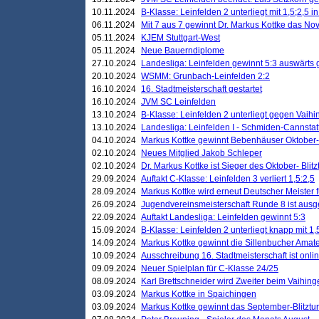
10.11.2024
B-Klasse: Leinfelden 2 unterliegt mit 1,5;2,5 
06.11.2024
Mit 7 aus 7 gewinnt Dr. Markus Kottke das Nov
05.11.2024
KJEM Stuttgart-West
05.11.2024
Neue Bauerndiplome
27.10.2024
Landesliga: Leinfelden gewinnt 5:3 auswärts
20.10.2024
WSMM: Grunbach-Leinfelden 2:2
16.10.2024
16. Stadtmeisterschaft gestartet
16.10.2024
JVM SC Leinfelden
13.10.2024
B-Klasse: Leinfelden 2 unterliegt gegen Vaihi
13.10.2024
Landesliga: Leinfelden I - Schmiden-Cannstatt 
04.10.2024
Markus Kottke gewinnt Bebenhäuser Oktober-B
02.10.2024
Neues Mitglied Jakob Schleper
02.10.2024
Dr. Markus Kottke ist Sieger des Oktober- Blitz
29.09.2024
Auftakt C-Klasse: Leinfelden 3 verliert 1,5:2,5
28.09.2024
Markus Kottke wird erneut Deutscher Meister 
26.09.2024
Jugendvereinsmeisterschaft Runde 8 ist ausg
22.09.2024
Auftakt Landesliga: Leinfelden gewinnt 5:3
15.09.2024
B-Klasse: Leinfelden 2 unterliegt knapp mit 1,
14.09.2024
Markus Kottke gewinnt die Sillenbucher Amate
10.09.2024
Ausschreibung 16. Stadtmeisterschaft ist onli
09.09.2024
Neuer Spielplan für C-Klasse 24/25
08.09.2024
Karl Brettschneider wird Zweiter beim Vaihing
03.09.2024
Markus Kottke in Spaichingen
03.09.2024
Markus Kottke gewinnt das September-Blitztur