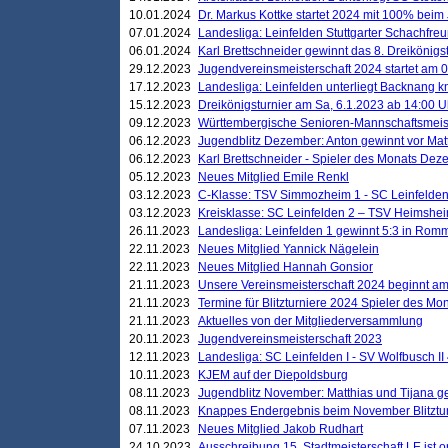
10.01.2024
Dr. Markus Kottke startet 2024 mit 100% beim 
07.01.2024
Landesliga: Leinfelden Stuttgarter Schachfreun
06.01.2024
Karl Brettschneider gewinnt das 8. Dreikönigs
29.12.2023
Jugendvereinsmeisterschaft 2024 startet am 0
17.12.2023
Landesliga: Leinfelden unterliegt Backnang kn
15.12.2023
Dreikönigsturnier am Sa, 6.1.2023 ab 14:00 U
09.12.2023
Württembergische Senioren-Mannschaftsmeiste
06.12.2023
Jugendblitz Dezember: Anton gewinnt vor Matt
06.12.2023
Karl Brettschneider - Spieler des Monats De
05.12.2023
Neues Mitglied Emile Renkl
03.12.2023
C-Klasse: TSV Simmozheim 1 - SC Leinfelden
03.12.2023
Kreisklasse: SC Leinfelden 2 – TSV Heimshei
26.11.2023
Landesliga: Leinfelden 1 gewinnt 5:3 in Ro
22.11.2023
Neues Mitglied Yannick Nägelein
22.11.2023
Neues Mitglied Hannah Gonsior
21.11.2023
Unsere Vereinsmeisterschaft 2024 beginnt am
21.11.2023
Termine für Blitzturniere 2024 Spieler des Mon
21.11.2023
Aktuelles von der Mitgliederversammlung
20.11.2023
Jugendvereinsmeisterschaft 2023
12.11.2023
Landesliga: SC Leinfelden I - SV Wolfbusch II 
10.11.2023
KJEM auf der Diepoldsburg
08.11.2023
Jugendblitz November: Matthias und Tijana 
08.11.2023
Knappes Endergebnis beim November Blitztur
07.11.2023
Neues Mitglied Jakob Rudhart
24.10.2023
Ausschreibung 15. Stadtmeisterschaft LE ist o