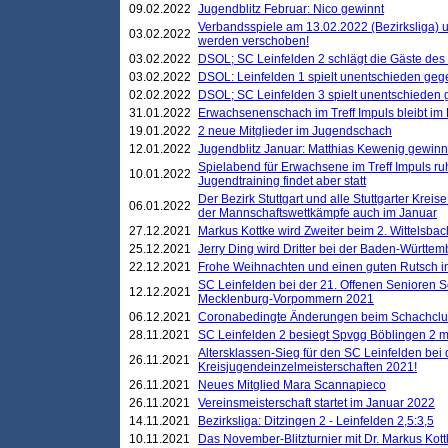
09.02.2022
Jugendblitz Februar: Nico gewinnt
Verbandsspiele am 13.02.2022 (Bezirksliga) 
03.02.2022
werden verschoben!
03.02.2022
DSOL; SC Leinfelden 2 schlägt die Gäste des
03.02.2022
DSOL: Leinfelden 1 spielt unentschieden gege
02.02.2022
DSOL; SC Leinfelden 3 spielt unentschieden
31.01.2022
Erwachsenenschach im Treff Impuls bleibt im
19.01.2022
2 neue Mitglieder im Jugendschach
12.01.2022
Jugendblitz Januar: Matthias Kewenig gewinn
Spielabend für Erwachsene im Treff Impuls ru
10.01.2022
Jugendtraining findet aber statt
Der Bezirk Stuttgart und alle Stuttgarter Krei
06.01.2022
der Mannschaftswettkämpfe auch im Januar
27.12.2021
Markus Kottke wird Zweiter beim 2. Wittelsb
25.12.2021
Jerry Ding wird Dritter bei der Baden-Württem
22.12.2021
Frohe Weihnachten und einen guten Rutsch i
SC Leinfelden bei der 21. Offenen Senioren S
12.12.2021
Mecklenburg-Vorpommern 2021
06.12.2021
Coronabedingte Änderungen beim Schachclub 
28.11.2021
SC Leinfelden 2 besiegt Spvgg Böblingen 2 mi
Altersklassen-Sieg für den SC Leinfelden bei
26.11.2021
Kreisjugendeinzelmeisterschaften 2021!
26.11.2021
Neues Mitglied Mara Scannapieco
26.11.2021
Vereinsmeisterschaft startet im Januar 2022
14.11.2021
Bezirksliga: Ditzingen 2 - Leinfelden 2,5:3,5
10.11.2021
Das November-Blitzturnier mit Dr. Markus Kott