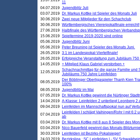
13.07.2019
11
04.07.2019
Jugendblitz Juli
03.07.2019
Dr. Markus Kottke ist Spieler des Monats Juli
30.06.2019
Zwei neue Mitglieder für den Schachclub
30.06.2019
Württembergisches Viererpokalfinale erreicht!
27.06.2019
Halbfinale des Württembergischen Verbands
15.06.2019
Spieltermine 2019-2020 sind online
05.06.2019
Jugendblitz Juni
05.06.2019
Peter Breuning ist Spieler des Monats Juni.
26.05.2019
3:1 im Landespokal-Viertelfinale!
26.05.2019
Erfolgreiche Veranstaltung zum Jubiläum 750
14.05.2019
+ Mitglied Klaus Gabriel verstorben +
Schachnachmittag für die ganze Familie und 
12.05.2019
Jubiläums 750 Jahre Leinfelden
Der Böblinger Oberligaspieler Thanh Kien Tran
08.05.2019
100%
08.05.2019
Jugendblitz im Mai
07.05.2019
Dr. Markus Kottke gewinnt die Nürtinger Stadt
14.04.2019
A-Klasse: Leinfelden 2 unterliegt Leonberg 2 a
09.04.2019
Leinfelden im Mannschaftspokal nun auf Ver
Leinfelden I schlägt Vaihingen/Rohr I mit 6:2 
07.04.2019
ab
03.04.2019
Dr. Markus Kottke mit 8 aus 8 Spieler des Mona
03.04.2019
Nico Bauerfeld gewinnt das Monats-Blitzturnier
30.03.2019
Leinfelden ist Bezirks-Pokalsieger!
24.03.2019
Bezirksliga : SC Leinfelden I - SV Schwaikheim