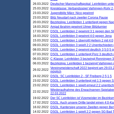
26.03.2022
Deutscher Mannschaftspokal: Leinfelden unte
25.03.2022
Kreisklasse: Verbandsspiel Vaihingen-Rohr 2 
23.03.2022
Jugendblitz März: Nico gewinnt
23.03.2022
Blitz Neustart nach zweiter Corona Pause
20.03.2022
Bezirksliga: Leinfelden 1 unterliegt gegen Nag
18.03.2022
Amjad Ibrahim gewinnt Ulmer Blitzturnier
17.03.2022
DSOL: Leinfelden 2 gewinnt 3:1 gegen den 
16.03.2022
DSOL: Leinfelden 3 gewinnt 4:0 gegen Jena
15.03.2022
DSOL: Leinfelden 1 überrollt Hellern 2 mit 4:0
09.03.2022
DSOL: Leinfelden 3 spielt 2:2 Unentschieden
08.03.2022
DSOL: Leinfelden 2 gewinnt deutlich 3,5:0,5
07.03.2022
DSOL: Leinfelden 1 unterliegt Porz 3 deutlich 
06.03.2022
C-Klasse: Leinfelden 3 bezwingt Renningen 3 
06.03.2022
Bezirksliga: Leinfelden 1 bezwingt Vaihingen m
Vereinsmeisterschaft 2022 beginnt am 29.03.2
26.02.2022
möglich
24.02.2022
DSOL: SC Leinfelden 2 - SF Freiberg 2,5;1,5
23.02.2022
DSOL: Leinfelden 3 unterliegt mit 1:3 gegen S
23.02.2022
DSOL: Leinfelden 1 spielt erneut 2:2 unentsc
Wiederaufnahme des Erwachsenen-Spielabend
22.02.2022
22.03.2022
19.02.2022
Der SC Leinfelden ist Vizemeister im Bezirksm
17.02.2022
DSOL: Auch unsere Dritte landet einen 4:0-Ka
16.02.2022
DSOL: Kantersieg unserer Zweiten gegen Ber
14.02.2022
DSOL: Leinfelden 1 spielt 2:2 gegen SG Bad 