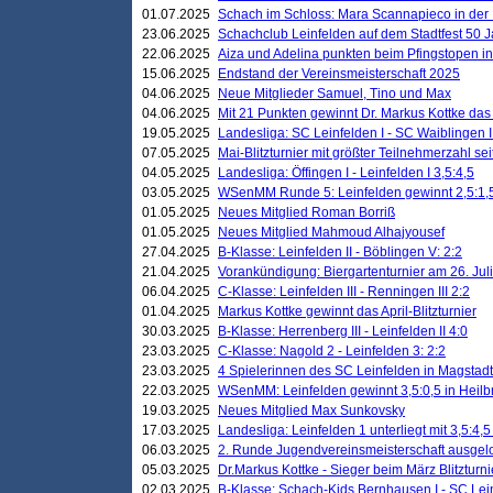
01.07.2025
Schach im Schloss: Mara Scannapieco in der
23.06.2025
Schachclub Leinfelden auf dem Stadtfest 50 
22.06.2025
Aiza und Adelina punkten beim Pfingstopen i
15.06.2025
Endstand der Vereinsmeisterschaft 2025
04.06.2025
Neue Mitglieder Samuel, Tino und Max
04.06.2025
Mit 21 Punkten gewinnt Dr. Markus Kottke das J
19.05.2025
Landesliga: SC Leinfelden I - SC Waiblingen I
07.05.2025
Mai-Blitzturnier mit größter Teilnehmerzahl se
04.05.2025
Landesliga: Öffingen I - Leinfelden I 3,5:4,5
03.05.2025
WSenMM Runde 5: Leinfelden gewinnt 2,5:1,
01.05.2025
Neues Mitglied Roman Borriß
01.05.2025
Neues Mitglied Mahmoud Alhajyousef
27.04.2025
B-Klasse: Leinfelden II - Böblingen V: 2:2
21.04.2025
Vorankündigung: Biergartenturnier am 26. Juli
06.04.2025
C-Klasse: Leinfelden III - Renningen III 2:2
01.04.2025
Markus Kottke gewinnt das April-Blitzturnier
30.03.2025
B-Klasse: Herrenberg III - Leinfelden II 4:0
23.03.2025
C-Klasse: Nagold 2 - Leinfelden 3: 2:2
23.03.2025
4 Spielerinnen des SC Leinfelden in Magstadt
22.03.2025
WSenMM: Leinfelden gewinnt 3,5:0,5 in Heilb
19.03.2025
Neues Mitglied Max Sunkovsky
17.03.2025
Landesliga: Leinfelden 1 unterliegt mit 3,5:4,5
06.03.2025
2. Runde Jugendvereinsmeisterschaft ausgel
05.03.2025
Dr.Markus Kottke - Sieger beim März Blitzturni
02.03.2025
B-Klasse: Schach-Kids Bernhausen I - SC Lein