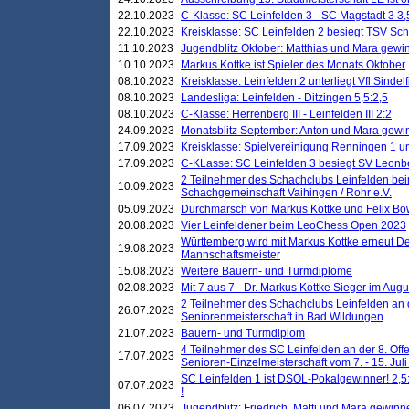
22.10.2023
C-Klasse: SC Leinfelden 3 - SC Magstadt 3 3,
22.10.2023
Kreisklasse: SC Leinfelden 2 besiegt TSV Schö
11.10.2023
Jugendblitz Oktober: Matthias und Mara gewi
10.10.2023
Markus Kottke ist Spieler des Monats Oktober
08.10.2023
Kreisklasse: Leinfelden 2 unterliegt Vfl Sindel
08.10.2023
Landesliga: Leinfelden - Ditzingen 5,5:2,5
08.10.2023
C-Klasse: Herrenberg III - Leinfelden III 2:2
24.09.2023
Monatsblitz September: Anton und Mara gew
17.09.2023
Kreisklasse: Spielvereinigung Renningen 1 unt
17.09.2023
C-KLasse: SC Leinfelden 3 besiegt SV Leonbe
2 Teilnehmer des Schachclubs Leinfelden bei
10.09.2023
Schachgemeinschaft Vaihingen / Rohr e.V.
05.09.2023
Durchmarsch von Markus Kottke und Felix Bow
20.08.2023
Vier Leinfeldener beim LeoChess Open 2023
Württemberg wird mit Markus Kottke erneut D
19.08.2023
Mannschaftsmeister
15.08.2023
Weitere Bauern- und Turmdiplome
02.08.2023
Mit 7 aus 7 - Dr. Markus Kottke Sieger im Augus
2 Teilnehmer des Schachclubs Leinfelden an 
26.07.2023
Seniorenmeisterschaft in Bad Wildungen
21.07.2023
Bauern- und Turmdiplom
4 Teilnehmer des SC Leinfelden an der 8. O
17.07.2023
Senioren-Einzelmeisterschaft vom 7. - 15. Jul
SC Leinfelden 1 ist DSOL-Pokalgewinner! 2,5:1
07.07.2023
!
06.07.2023
Jugendblitz: Friedrich, Matti und Mara gewinn