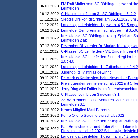
FM Ralf Müller vom SC Böblingen gewinnt das 
06.01.2023
Leinfelden
18.12.2022
C-Klasse: Leinfelden 3 - SC Böblingen 5. 2:2
11.12.2022
Siebtes Dreikönigsturnier am 06.01.2023 um 1
11.12.2022
Landesliga: Leinfelden 1 gewinnt 4,5:1,5 ge
10.12.2022
Leinfelder Seniorenmannschaft gewinnt 3,5:
Kreisklasse: SC Böblingen 4 sagt Spiel am S
08.12.2022
Leinfelden 2 ab
07.12.2022
Dezember Blitzturnier Dr. Markus Kottke gewin
27.11.2022
C-Klasse: SC Leinfelden - VfL Sindelfingen 4 
Kreisklasse: SC Leinfelden 2 unterliegt im H
13.11.2022
2.0 : 4.0
13.11.2022
Landesliga: Leinfelden 1 - Zuffenhausen 1 4:2
10.11.2022
Jugendblitz: Matthias gewinnt
09.11.2022
Dr. Markus Kottke siegt beim November-Blitztu
07.11.2022
Kreisjugendeinzelmeisterschaft 2022 mit 5 T
07.11.2022
Jerry Ding wird Dritter beim Jugendschachturn
23.10.2022
C-Klasse: Leinfelden 3 gewinnt 3:1
32. Württembergische Senioren-Mannschaftsm
22.10.2022
Leinfelden 3:1
13.10.2022
Neues Mitglied Matti Behrens
12.10.2022
Keine Offene Stadtmeisterschaft 2022
09.10.2022
Kreisklasse: SC Leinfelden 2 siegt auswärts g
Karl Brettschneider und Peter Abel erfolgreic
09.10.2022
Einzelmeisterschaft 2022 Schleswig Holstein 
09.10.2022
Landesliga: Leinfelden 1 gewinnt mit 4:2 geg