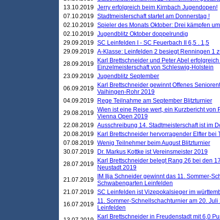
13.10.2019
Jerry erfolgreich beim Kirnbach Jugendopen!
07.10.2019
Stadtmeisterschaft startet am Donnerstag !
02.10.2019
Spieler des Monats Oktober: Drei kämpfen um
02.10.2019
Jugendblitz Oktober doppelrundig
29.09.2019
SC Leinfelden I - SC Feuerbach II 6,5 . 1,5
29.09.2019
A-Klasse: Leinfelden 2 besiegt Renningen 1 z
Karl Brettschneider und Peter Abel erfolgreich
28.09.2019
Einzelmeisterschaft von Schleswig-Holstein
23.09.2019
Jugendblitz September
Karl Brettschneider gewinnt Offenes Seniore
06.09.2019
Vaihingen-Rohr 2019
04.09.2019
Rege Teilnahme am September Blitzturnier
Wien ist eine Reise wert, ein Kurzbericht von
29.08.2019
Vienna Open 2019
22.08.2019
Ausschreibung 14. Stadtmeisterschaft ist im
20.08.2019
Karl Brettschneider hervorragender Elfter bei
07.08.2019
Wenig Teilnehmer beim August Blitzturnier
30.07.2019
Dr. Markus Kottke ist Vereinsmeister 2019
Karl Brettschneider belegt Rang 26 bei den 1
28.07.2019
Neustadt 2019
IM Ilja Schneider gewinnt das 11. Sommer-Sch
21.07.2019
Schwabengarten Leinfelden
21.07.2019
SC Leinfelden ist Vizepokalsieger im württem
11. Sommer-Schnellschachturnier am 20. Jul
16.07.2019
Leinfelden
Karl Brettschneider in Freudenstadt mit 6,0 