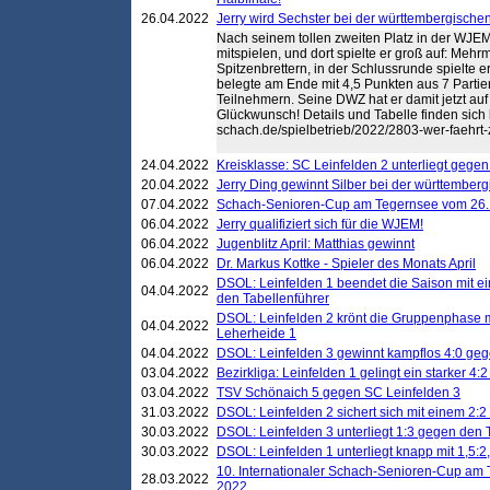
26.04.2022
Jerry wird Sechster bei der württembergische
Nach seinem tollen zweiten Platz in der WJE
mitspielen, und dort spielte er groß auf: Meh
Spitzenbrettern, in der Schlussrunde spielte e
belegte am Ende mit 4,5 Punkten aus 7 Partie
Teilnehmern. Seine DWZ hat er damit jetzt auf
Glückwunsch! Details und Tabelle finden sich hi
schach.de/spielbetrieb/2022/2803-wer-faehrt
24.04.2022
Kreisklasse: SC Leinfelden 2 unterliegt gege
20.04.2022
Jerry Ding gewinnt Silber bei der württemberg
07.04.2022
Schach-Senioren-Cup am Tegernsee vom 26. M
06.04.2022
Jerry qualifiziert sich für die WJEM!
06.04.2022
Jugenblitz April: Matthias gewinnt
06.04.2022
Dr. Markus Kottke - Spieler des Monats April
DSOL: Leinfelden 1 beendet die Saison mit e
04.04.2022
den Tabellenführer
DSOL: Leinfelden 2 krönt die Gruppenphase m
04.04.2022
Leherheide 1
04.04.2022
DSOL: Leinfelden 3 gewinnt kampflos 4:0 geg
03.04.2022
Bezirkliga: Leinfelden 1 gelingt ein starker 4
03.04.2022
TSV Schönaich 5 gegen SC Leinfelden 3
31.03.2022
DSOL: Leinfelden 2 sichert sich mit einem 2:2 d
30.03.2022
DSOL: Leinfelden 3 unterliegt 1:3 gegen den 
30.03.2022
DSOL: Leinfelden 1 unterliegt knapp mit 1,5
10. Internationaler Schach-Senioren-Cup am T
28.03.2022
2022