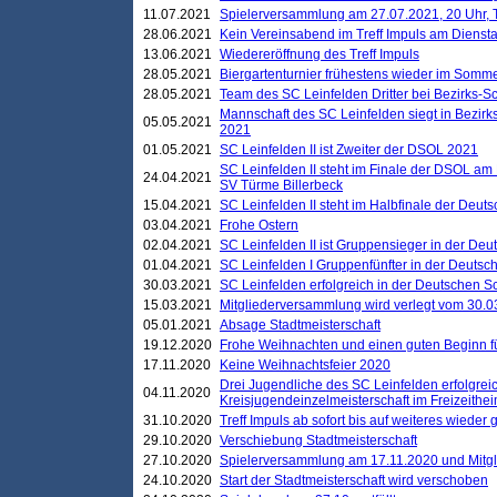
11.07.2021
Spielerversammlung am 27.07.2021, 20 Uhr, T
28.06.2021
Kein Vereinsabend im Treff Impuls am Dienst
13.06.2021
Wiedereröffnung des Treff Impuls
28.05.2021
Biergartenturnier frühestens wieder im Somm
28.05.2021
Team des SC Leinfelden Dritter bei Bezirks-S
Mannschaft des SC Leinfelden siegt in Bezirks
05.05.2021
2021
01.05.2021
SC Leinfelden II ist Zweiter der DSOL 2021
SC Leinfelden II steht im Finale der DSOL am 
24.04.2021
SV Türme Billerbeck
15.04.2021
SC Leinfelden II steht im Halbfinale der Deu
03.04.2021
Frohe Ostern
02.04.2021
SC Leinfelden II ist Gruppensieger in der De
01.04.2021
SC Leinfelden I Gruppenfünfter in der Deuts
30.03.2021
SC Leinfelden erfolgreich in der Deutschen 
15.03.2021
Mitgliederversammlung wird verlegt vom 30.0
05.01.2021
Absage Stadtmeisterschaft
19.12.2020
Frohe Weihnachten und einen guten Beginn f
17.11.2020
Keine Weihnachtsfeier 2020
Drei Jugendliche des SC Leinfelden erfolgreic
04.11.2020
Kreisjugendeinzelmeisterschaft im Freizeithe
31.10.2020
Treff Impuls ab sofort bis auf weiteres wieder
29.10.2020
Verschiebung Stadtmeisterschaft
27.10.2020
Spielerversammlung am 17.11.2020 und Mitg
24.10.2020
Start der Stadtmeisterschaft wird verschoben