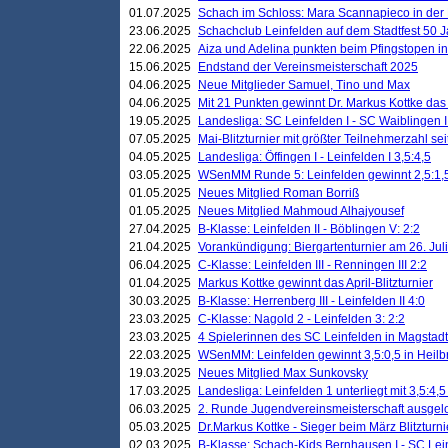
01.07.2025
Schach im Schloss: Mara Scannapieco in der
23.06.2025
Schachclub Leinfelden auf dem Stadtfest 50 
22.06.2025
Aiza und Adelina punkten beim Pfingstopen i
15.06.2025
Endstand der Vereinsmeisterschaft 2025
04.06.2025
Neue Mitglieder Samuel, Tino und Max
04.06.2025
Mit 21 Punkten gewinnt Dr. Markus Kottke das J
19.05.2025
Landesliga: SC Leinfelden I - SC Waiblingen I
07.05.2025
Mai-Blitzturnier mit größter Teilnehmerzahl se
04.05.2025
Landesliga: Öffingen I - Leinfelden I 3,5:4,5
03.05.2025
WSenMM Runde 5: Leinfelden gewinnt 2,5:1,
01.05.2025
Neues Mitglied Roman Borriß
01.05.2025
Neues Mitglied Mahmoud Alhajyousef
27.04.2025
B-Klasse: Leinfelden II - Böblingen V: 2:2
21.04.2025
Vorankündigung: Biergartenturnier am 26. Juli
06.04.2025
C-Klasse: Leinfelden III - Renningen III 2:2
01.04.2025
Markus Kottke gewinnt das April-Blitzturnier
30.03.2025
B-Klasse: Herrenberg III - Leinfelden II 4:0
23.03.2025
C-Klasse: Nagold 2 - Leinfelden 3: 2:2
23.03.2025
4 Spielerinnen des SC Leinfelden in Magstadt
22.03.2025
WSenMM: Leinfelden gewinnt 3,5:0,5 in Heilb
19.03.2025
Neues Mitglied Max Sunkovsky
17.03.2025
Landesliga: Leinfelden 1 unterliegt mit 3,5:4,5
06.03.2025
2. Runde Jugendvereinsmeisterschaft ausgel
05.03.2025
Dr.Markus Kottke - Sieger beim März Blitzturni
02.03.2025
B-Klasse: Schach-Kids Bernhausen I - SC Lein