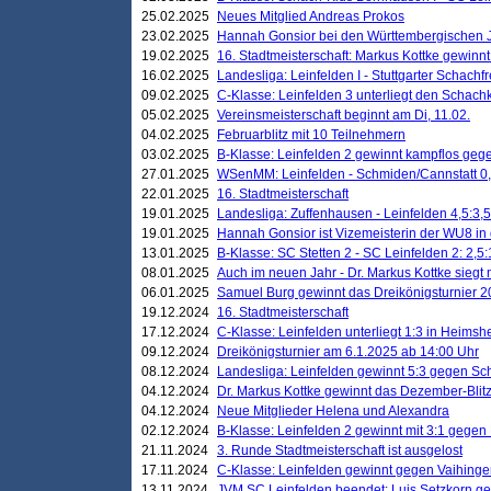
25.02.2025
Neues Mitglied Andreas Prokos
23.02.2025
Hannah Gonsior bei den Württembergischen 
19.02.2025
16. Stadtmeisterschaft: Markus Kottke gewinnt 
16.02.2025
Landesliga: Leinfelden I - Stuttgarter Schachfr
09.02.2025
C-Klasse: Leinfelden 3 unterliegt den Schach
05.02.2025
Vereinsmeisterschaft beginnt am Di, 11.02.
04.02.2025
Februarblitz mit 10 Teilnehmern
03.02.2025
B-Klasse: Leinfelden 2 gewinnt kampflos ge
27.01.2025
WSenMM: Leinfelden - Schmiden/Cannstatt 0,
22.01.2025
16. Stadtmeisterschaft
19.01.2025
Landesliga: Zuffenhausen - Leinfelden 4,5:3,5
19.01.2025
Hannah Gonsior ist Vizemeisterin der WU8 i
13.01.2025
B-Klasse: SC Stetten 2 - SC Leinfelden 2: 2,5:
08.01.2025
Auch im neuen Jahr - Dr. Markus Kottke siegt 
06.01.2025
Samuel Burg gewinnt das Dreikönigsturnier 
19.12.2024
16. Stadtmeisterschaft
17.12.2024
C-Klasse: Leinfelden unterliegt 1:3 in Heimsh
09.12.2024
Dreikönigsturnier am 6.1.2025 ab 14:00 Uhr
08.12.2024
Landesliga: Leinfelden gewinnt 5:3 gegen Sc
04.12.2024
Dr. Markus Kottke gewinnt das Dezember-Blitz
04.12.2024
Neue Mitglieder Helena und Alexandra
02.12.2024
B-Klasse: Leinfelden 2 gewinnt mit 3:1 gegen
21.11.2024
3. Runde Stadtmeisterschaft ist ausgelost
17.11.2024
C-Klasse: Leinfelden gewinnt gegen Vaihinge
13.11.2024
JVM SC Leinfelden beendet: Luis Setzkorn ge