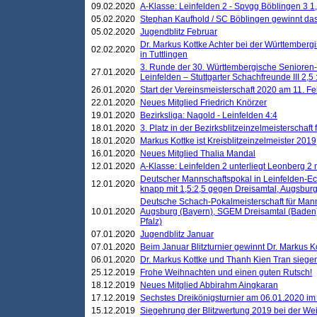
09.02.2020
A-Klasse: Leinfelden 2 - Spvgg Böblingen 3 1,
05.02.2020
Stephan Kaufhold / SC Böblingen gewinnt das 
05.02.2020
Jugendblitz Februar
Dr. Markus Kottke Achter bei der Württembergi
02.02.2020
in Tuttlingen
3. Runde der 30. Württembergische Senioren
27.01.2020
Leinfelden – Stuttgarter Schachfreunde III 2,5 
26.01.2020
Start der Vereinsmeisterschaft 2020 am 11. F
22.01.2020
Neues Mitglied Friedrich Knörzer
19.01.2020
Bezirksliga: Nagold - Leinfelden 4:4
18.01.2020
3. Platz in der Bezirksblitzeinzelmeisterschaft
18.01.2020
Markus Kottke ist Kreisblitzeinzelmeister 2019
16.01.2020
Neues Mitglied Thalia Mandal
12.01.2020
A-Klasse: Leinfelden 2 unterliegt Leonberg 2 
Deutscher Mannschaftspokal in Leinfelden-Ech
12.01.2020
knapp mit 1,5:2,5 gegen Dreisamtal, Augsbur
Deutsche Schach-Pokalmeisterschaft für Mann
10.01.2020
Augsburg (Bayern), SGEM Dreisamtal (Baden
Pfalz)
07.01.2020
Jugendblitz Januar
07.01.2020
Beim Januar Blitzturnier gewinnt Dr. Markus 
06.01.2020
Dr. Markus Kottke und Thanh Kien Tran siegen
25.12.2019
Frohe Weihnachten und einen guten Rutsch!
18.12.2019
Neues Mitglied Abbirahm Aingkaran
17.12.2019
Sechstes Dreikönigsturnier am 06.01.2020 im T
15.12.2019
Siegehrung der Blitzwertung 2019 bei der Wei