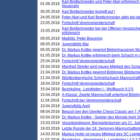
Karl Brettschneider und Peter Abel erfolgreic
01.06.2018
Neuenahr
30.05.2018
Karl Brettschneider trumpft auf !
24.05.2018
Peter Abel und Karl Brettschneider aktiv bei
23.05.2018
Fortschritt Vereinsmeisterschaft
Karl Brettschneider bei der Offenen Hessisch
15.05.2018
erfolgreich
09.05.2018
Maiblitz: Peter Breuning
08.05.2018
Jugendblitz Mai
05.05.2018
Dr. Markus Kottke gewinnt Bebenhausener Mo
01.05.2018
Dr. Markus Kottke erfolgreich beim Schach in
25.04.2018
Fortschritt Vereinsmeisterschaft
25.04.2018
Manfred Streiter wird neues Mitglied des Sch
21.04.2018
Dr. Markus Kottke gewinnt Böblinger Blitzturni
21.04.2018
Württembergische Schnellschach-Mannschafts
18.04.2018
Fortschritt Vereinsmeisterschaft
15.04.2018
Bezirksliga : Leinfelden I - Wolfbusch II 3:5
15.04.2018
A-Klasse: Zweite Mannschaft unterliegt Böblin
11.04.2018
Fortschritt der Vereinsmeisterschaft
10.04.2018
Jugendblitz April
08.04.2018
Besuch bei den Grenke Chess Classic am 7. A
03.04.2018
Dr. Markus Kottke - Spieler des Monats April 
23.03.2018
Vorankündigung: Biergartenturnier am 21. Jul
19.03.2018
Letzte Runde der 28. Senioren-Mannschaftsme
14.03.2018
Markus Hofer ist neues Mitglied des SC Leinf
11.03.2018
Bezirksliga : Herrenberg I - Leinfelden I 4,5:3,