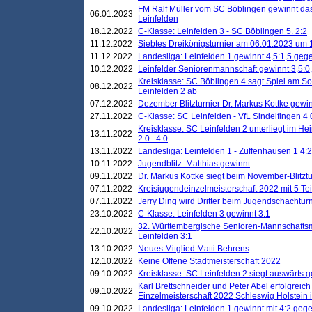
FM Ralf Müller vom SC Böblingen gewinnt das 
06.01.2023
Leinfelden
18.12.2022
C-Klasse: Leinfelden 3 - SC Böblingen 5. 2:2
11.12.2022
Siebtes Dreikönigsturnier am 06.01.2023 um 1
11.12.2022
Landesliga: Leinfelden 1 gewinnt 4,5:1,5 ge
10.12.2022
Leinfelder Seniorenmannschaft gewinnt 3,5:
Kreisklasse: SC Böblingen 4 sagt Spiel am S
08.12.2022
Leinfelden 2 ab
07.12.2022
Dezember Blitzturnier Dr. Markus Kottke gewin
27.11.2022
C-Klasse: SC Leinfelden - VfL Sindelfingen 4 
Kreisklasse: SC Leinfelden 2 unterliegt im H
13.11.2022
2.0 : 4.0
13.11.2022
Landesliga: Leinfelden 1 - Zuffenhausen 1 4:2
10.11.2022
Jugendblitz: Matthias gewinnt
09.11.2022
Dr. Markus Kottke siegt beim November-Blitztu
07.11.2022
Kreisjugendeinzelmeisterschaft 2022 mit 5 T
07.11.2022
Jerry Ding wird Dritter beim Jugendschachturn
23.10.2022
C-Klasse: Leinfelden 3 gewinnt 3:1
32. Württembergische Senioren-Mannschaftsm
22.10.2022
Leinfelden 3:1
13.10.2022
Neues Mitglied Matti Behrens
12.10.2022
Keine Offene Stadtmeisterschaft 2022
09.10.2022
Kreisklasse: SC Leinfelden 2 siegt auswärts g
Karl Brettschneider und Peter Abel erfolgreic
09.10.2022
Einzelmeisterschaft 2022 Schleswig Holstein 
09.10.2022
Landesliga: Leinfelden 1 gewinnt mit 4:2 geg