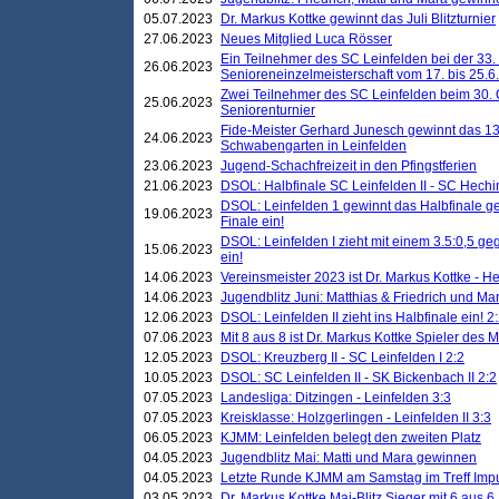
05.07.2023
Dr. Markus Kottke gewinnt das Juli Blitzturnier
27.06.2023
Neues Mitglied Luca Rösser
Ein Teilnehmer des SC Leinfelden bei der 33.
26.06.2023
Senioreneinzelmeisterschaft vom 17. bis 25.
Zwei Teilnehmer des SC Leinfelden beim 30.
25.06.2023
Seniorenturnier
Fide-Meister Gerhard Junesch gewinnt das 1
24.06.2023
Schwabengarten in Leinfelden
23.06.2023
Jugend-Schachfreizeit in den Pfingstferien
21.06.2023
DSOL: Halbfinale SC Leinfelden II - SC Hechi
DSOL: Leinfelden 1 gewinnt das Halbfinale geg
19.06.2023
Finale ein!
DSOL: Leinfelden I zieht mit einem 3.5:0,5 g
15.06.2023
ein!
14.06.2023
Vereinsmeister 2023 ist Dr. Markus Kottke - 
14.06.2023
Jugendblitz Juni: Matthias & Friedrich und M
12.06.2023
DSOL: Leinfelden II zieht ins Halbfinale ein! 2
07.06.2023
Mit 8 aus 8 ist Dr. Markus Kottke Spieler des 
12.05.2023
DSOL: Kreuzberg II - SC Leinfelden I 2:2
10.05.2023
DSOL: SC Leinfelden II - SK Bickenbach II 2:2
07.05.2023
Landesliga: Ditzingen - Leinfelden 3:3
07.05.2023
Kreisklasse: Holzgerlingen - Leinfelden II 3:3
06.05.2023
KJMM: Leinfelden belegt den zweiten Platz
04.05.2023
Jugendblitz Mai: Matti und Mara gewinnen
04.05.2023
Letzte Runde KJMM am Samstag im Treff Imp
03.05.2023
Dr. Markus Kottke Mai-Blitz Sieger mit 6 aus 6