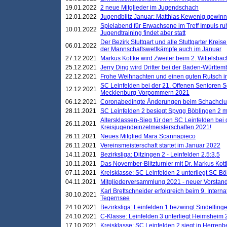
19.01.2022
2 neue Mitglieder im Jugendschach
12.01.2022
Jugendblitz Januar: Matthias Kewenig gewinn
Spielabend für Erwachsene im Treff Impuls ru
10.01.2022
Jugendtraining findet aber statt
Der Bezirk Stuttgart und alle Stuttgarter Krei
06.01.2022
der Mannschaftswettkämpfe auch im Januar
27.12.2021
Markus Kottke wird Zweiter beim 2. Wittelsb
25.12.2021
Jerry Ding wird Dritter bei der Baden-Württem
22.12.2021
Frohe Weihnachten und einen guten Rutsch i
SC Leinfelden bei der 21. Offenen Senioren S
12.12.2021
Mecklenburg-Vorpommern 2021
06.12.2021
Coronabedingte Änderungen beim Schachclub 
28.11.2021
SC Leinfelden 2 besiegt Spvgg Böblingen 2 mi
Altersklassen-Sieg für den SC Leinfelden bei
26.11.2021
Kreisjugendeinzelmeisterschaften 2021!
26.11.2021
Neues Mitglied Mara Scannapieco
26.11.2021
Vereinsmeisterschaft startet im Januar 2022
14.11.2021
Bezirksliga: Ditzingen 2 - Leinfelden 2,5:3,5
10.11.2021
Das November-Blitzturnier mit Dr. Markus Kott
07.11.2021
Kreisklasse: SC Leinfelden 2 unterliegt SC B
04.11.2021
Mitgliederversammlung 2021 - neuer Vorstan
Karl Brettschneider erfolgreich beim 9. Inte
30.10.2021
Tegernsee
24.10.2021
Bezirksliga: Leinfelden 1 bezwingt Sindelfinge
24.10.2021
C-Klasse: Leinfelden 3 unterliegt Heimsheim 2
17.10.2021
Kreisklasse: SC Leinfelden 2 siegt in Herrenbe