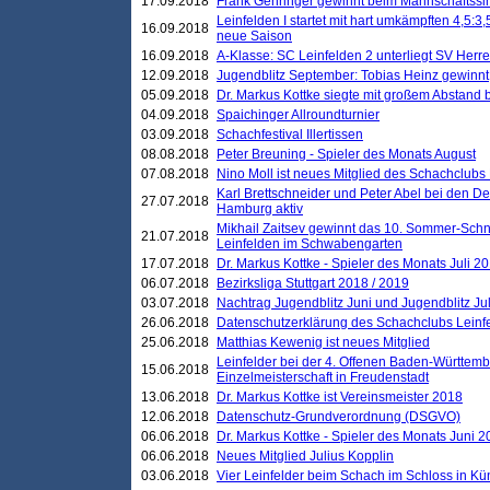
17.09.2018
Frank Gehringer gewinnt beim Mannschaftssi
Leinfelden I startet mit hart umkämpften 4,5:
16.09.2018
neue Saison
16.09.2018
A-Klasse: SC Leinfelden 2 unterliegt SV Herre
12.09.2018
Jugendblitz September: Tobias Heinz gewinnt
05.09.2018
Dr. Markus Kottke siegte mit großem Abstand 
04.09.2018
Spaichinger Allroundturnier
03.09.2018
Schachfestival Illertissen
08.08.2018
Peter Breuning - Spieler des Monats August
07.08.2018
Nino Moll ist neues Mitglied des Schachclubs
Karl Brettschneider und Peter Abel bei den D
27.07.2018
Hamburg aktiv
Mikhail Zaitsev gewinnt das 10. Sommer-Schn
21.07.2018
Leinfelden im Schwabengarten
17.07.2018
Dr. Markus Kottke - Spieler des Monats Juli 2
06.07.2018
Bezirksliga Stuttgart 2018 / 2019
03.07.2018
Nachtrag Jugendblitz Juni und Jugendblitz Jul
26.06.2018
Datenschutzerklärung des Schachclubs Lein
25.06.2018
Matthias Kewenig ist neues Mitglied
Leinfelder bei der 4. Offenen Baden-Württem
15.06.2018
Einzelmeisterschaft in Freudenstadt
13.06.2018
Dr. Markus Kottke ist Vereinsmeister 2018
12.06.2018
Datenschutz-Grundverordnung (DSGVO)
06.06.2018
Dr. Markus Kottke - Spieler des Monats Juni 
06.06.2018
Neues Mitglied Julius Kopplin
03.06.2018
Vier Leinfelder beim Schach im Schloss in K