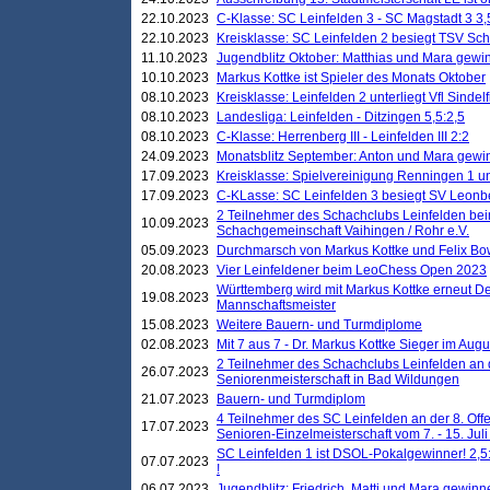
22.10.2023
C-Klasse: SC Leinfelden 3 - SC Magstadt 3 3,
22.10.2023
Kreisklasse: SC Leinfelden 2 besiegt TSV Schö
11.10.2023
Jugendblitz Oktober: Matthias und Mara gewi
10.10.2023
Markus Kottke ist Spieler des Monats Oktober
08.10.2023
Kreisklasse: Leinfelden 2 unterliegt Vfl Sindel
08.10.2023
Landesliga: Leinfelden - Ditzingen 5,5:2,5
08.10.2023
C-Klasse: Herrenberg III - Leinfelden III 2:2
24.09.2023
Monatsblitz September: Anton und Mara gew
17.09.2023
Kreisklasse: Spielvereinigung Renningen 1 unt
17.09.2023
C-KLasse: SC Leinfelden 3 besiegt SV Leonbe
2 Teilnehmer des Schachclubs Leinfelden bei
10.09.2023
Schachgemeinschaft Vaihingen / Rohr e.V.
05.09.2023
Durchmarsch von Markus Kottke und Felix Bow
20.08.2023
Vier Leinfeldener beim LeoChess Open 2023
Württemberg wird mit Markus Kottke erneut D
19.08.2023
Mannschaftsmeister
15.08.2023
Weitere Bauern- und Turmdiplome
02.08.2023
Mit 7 aus 7 - Dr. Markus Kottke Sieger im Augus
2 Teilnehmer des Schachclubs Leinfelden an 
26.07.2023
Seniorenmeisterschaft in Bad Wildungen
21.07.2023
Bauern- und Turmdiplom
4 Teilnehmer des SC Leinfelden an der 8. O
17.07.2023
Senioren-Einzelmeisterschaft vom 7. - 15. Jul
SC Leinfelden 1 ist DSOL-Pokalgewinner! 2,5:1
07.07.2023
!
06.07.2023
Jugendblitz: Friedrich, Matti und Mara gewinn