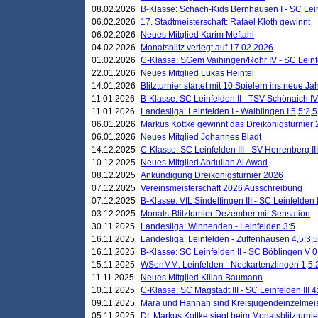
08.02.2026
B-Klasse: Schach-Kids Bernhausen I - SC Leinf
06.02.2026
17. Stadtmeisterschaft: Rafael Kloth gewinnt
06.02.2026
Neues Mitglied Karim Meftahi
04.02.2026
Monatsblitz verlegt auf 17.02.2026
01.02.2026
C-Klasse: SGem Vaihingen/Rohr IV - SC Leinfel
22.01.2026
Neues Mitglied Lukas Heintel
14.01.2026
Blitzturnier startet mit 10 Spielern ins neue J
11.01.2026
B-Klasse: SC Leinfelden II - TSV Schönaich IV
11.01.2026
Landesliga: Leinfelden I - Waiblingen I 5,5:2,5
06.01.2026
Markus Kottke gewinnt das Dreikönigsturnier
06.01.2026
Neues Mitglied Johannes Bladt
14.12.2025
C-Klasse: SC Leinfelden III - SV Herrenberg III
10.12.2025
Neues Mitglied Abdullah Al Awad
08.12.2025
Ankündigung Dreikönigsturnier 2026
07.12.2025
Vereinsmeisterschaft 2026 Ausschreibung
07.12.2025
B-Klasse: VfL Sindelfingen III - SC Leinfelden I
03.12.2025
Monats-Blitzturnier Dezember mit Sensation
30.11.2025
Landesliga: Winnenden - Leinfelden 3:5
16.11.2025
Landesliga: Leinfelden - Zuffenhausen 4,5:3,5
16.11.2025
B-Klasse: SC Leinfelden II - SC Böblingen V 0
15.11.2025
WSenMM: Leinfelden - Neckartenzlingen 1,5:
11.11.2025
Neues Mitglied Kilian Baumann
10.11.2025
C-Klasse: SC Magstadt III - SC Leinfelden III 4
09.11.2025
Mara und Hannah sind Kreisjugendeinzelmei
05.11.2025
Dr. Markus Kottke siegt beim Monatsblitzturn