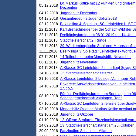
Dr. Markus Kottke mit 12 Punkten und großem
05.12.2018
Dezember
04.12.2018
Jugendblitz Dezember
04.12.2018
Gesamtergebnis Jugendblitz 2018
02.12.2018
Bezirksliga 4. Spieltag : SC Leinfelden I - SF O
22.11.2018
Karl Brettschneider bei der Schach-WM der S
22.11.2018
Dreikönigsturnier am 06.01.2019 um 14 Uhr im 
21.11.2018
Stadtmeisterschaft 2. Runde
17.11.2018
29. Württembergische Senioren-Mannschaftsm
11.11.2018
Bezirksliga 3. Spieltag : Leinfelden I - Wolfbusch
07.11.2018
14 Teilnehmer beim Monatsblitz November
06.11.2018
Jugendblitz November
04.11.2018
A-Klasse: SC Leinfelden 2 unterliegt Spvgg Bö
24.10.2018
13. Stadtmeisterschaft gestartet
21.10.2018
A-Klasse: Leinfelden 2 besiegt Vaihingen-Rohr 
Erwartete Auswärtsniederlage von Leinfelden 
14.10.2018
2,5 : 5,5
Fünftes Dreikönigsturnier am Sonntag, den 0
08.10.2018
Schachgemeinschaft Vaihingen-Rohr
07.10.2018
A-Klasse: SC Leinfelden 2 remisiert bei Spie
03.10.2018
Monatsblitz Oktober: Markus Kottke gewinnt mi
02.10.2018
Jugendblitz Oktober
01.10.2018
12. Offene-Senioren-Einzelmeisterschaft-von
24.09.2018
13. Stadtmeisterschaft startet am 23. Oktober
20.09.2018
Faszination Schach im Milaneo