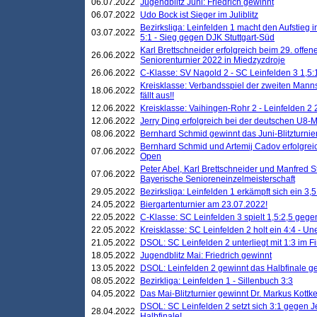
06.07.2022
Jugendblitz Juni: Friedrich gewinnt
06.07.2022
Udo Bock ist Sieger im Juliblitz
Bezirksliga: Leinfelden 1 macht den Aufstieg i
03.07.2022
5:1 - Sieg gegen DJK Stuttgart-Süd
Karl Brettschneider erfolgreich beim 29. off
26.06.2022
Seniorenturnier 2022 in Miedzyzdroje
26.06.2022
C-Klasse: SV Nagold 2 - SC Leinfelden 3 1,5:
Kreisklasse: Verbandsspiel der zweiten Manns
18.06.2022
fällt aus!!
12.06.2022
Kreisklasse: Vaihingen-Rohr 2 - Leinfelden 2 
12.06.2022
Jerry Ding erfolgreich bei der deutschen U8-M
08.06.2022
Bernhard Schmid gewinnt das Juni-Blitzturnie
Bernhard Schmid und Artemij Cadov erfolgreic
07.06.2022
Open
Peter Abel, Karl Brettschneider und Manfred St
07.06.2022
Bayerische Senioreneinzelmeisterschaft
29.05.2022
Bezirksliga: Leinfelden 1 erkämpft sich ein 3,
24.05.2022
Biergartenturnier am 23.07.2022!
22.05.2022
C-Klasse: SC Leinfelden 3 spielt 1,5:2,5 geg
22.05.2022
Kreisklasse: SC Leinfelden 2 holt ein 4:4 - 
21.05.2022
DSOL: SC Leinfelden 2 unterliegt mit 1:3 im F
18.05.2022
Jugendblitz Mai: Friedrich gewinnt
13.05.2022
DSOL: Leinfelden 2 gewinnt das Halbfinale geg
08.05.2022
Bezirkliga: Leinfelden 1 - Sillenbuch 3:3
04.05.2022
Das Mai-Blitzturnier gewinnt Dr. Markus Kottk
DSOL: SC Leinfelden 2 setzt sich 3:1 gegen J
28.04.2022
Halbfinale!