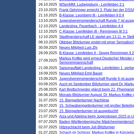
26.10.2025
WSenMM: Ludwigsburg - Leinfelden 3:1
23.10.2025
Frank Gehringer erreicht 3. Platz bei der DS
21.10.2025
B-Klasse: Leonberg III - Leinfelden II 0:4
13.10.2025
Jugendvereinsmeisterschaft Runde 7 ist ausg
12.10.2025
Landesliga: Feuerbach - Leinfelden 4:4
12.10.2025
C-Klasse: Leinfelden III - Renningen III 3:1
12.10.2025
Stadtmeisterschaft LE startet am 13.11. in Stet
08.10.2025
Oktober Blitzturnier endet mit einer Sensation!
30.09.2025
Neues Mitglied Luis Zhi
28.09.2025
B-Klasse: Leinfelden II - Spvgg Renningen II 2
Markus Kottke wird erneut Deutscher Meister 
27.09.2025
Seniorenmannschaft
21.09.2025
Saisonauftakt Landesliga: Leinfelden 1. verlier
16.09.2025
Neues Mitglied Emil Bauer
15.09.2025
Jugendvereinsmeisterschaft Runde 6 ist ausg
03.09.2025
Auch im September Blitzturnier siegt Dr. Mark
25.08.2025
Karl Brettschneider glänzt beim 22. Pheinlan
06.08.2025
Monats-Blitzturnier August: Dr. Markus Kottke
31.07.2025
15. Biergartenturnier Nachlese
28.07.2025
15. Schwabengartenturnier mit großer Beteili
23.07.2025
15. Biergartenturnier ist ausgebucht!
21.07.2025
Aiza und Adelina beim Jugendopen 2025 in 
07.07.2025
Baden-Württembergische Mädchenmeistersch
02.07.2025
Hitzeschlacht beim Juli Blitzturnier
01.07.2025
Schach im Schloss: Markus Kottke in Künzels