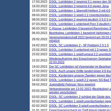
17.03.2022
DSOL: Leinfelden 2 gewinnt 3:1 gegen den 
16.03.2022
DSOL: Leinfelden 3 gewinnt 4:0 gegen Jena
15.03.2022
DSOL: Leinfelden 1 überrollt Hellern 2 mit 4:0
09.03.2022
DSOL: Leinfelden 3 spielt 2:2 Unentschieden
08.03.2022
DSOL: Leinfelden 2 gewinnt deutlich 3,5:0,5
07.03.2022
DSOL: Leinfelden 1 unterliegt Porz 3 deutlich 
06.03.2022
C-Klasse: Leinfelden 3 bezwingt Renningen 3 
06.03.2022
Bezirksliga: Leinfelden 1 bezwingt Vaihingen m
Vereinsmeisterschaft 2022 beginnt am 29.03.2
26.02.2022
möglich
24.02.2022
DSOL: SC Leinfelden 2 - SF Freiberg 2,5;1,5
23.02.2022
DSOL: Leinfelden 3 unterliegt mit 1:3 gegen S
23.02.2022
DSOL: Leinfelden 1 spielt erneut 2:2 unentsc
Wiederaufnahme des Erwachsenen-Spielabend
22.02.2022
22.03.2022
19.02.2022
Der SC Leinfelden ist Vizemeister im Bezirksm
17.02.2022
DSOL: Auch unsere Dritte landet einen 4:0-Ka
16.02.2022
DSOL: Kantersieg unserer Zweiten gegen Ber
14.02.2022
DSOL: Leinfelden 1 spielt 2:2 gegen SG Bad 
09.02.2022
Jugendblitz Februar: Nico gewinnt
Verbandsspiele am 13.02.2022 (Bezirksliga) 
03.02.2022
werden verschoben!
03.02.2022
DSOL; SC Leinfelden 2 schlägt die Gäste des
03.02.2022
DSOL: Leinfelden 1 spielt unentschieden gege
02.02.2022
DSOL; SC Leinfelden 3 spielt unentschieden
31.01.2022
Erwachsenenschach im Treff Impuls bleibt im