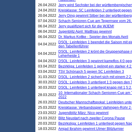
26.04.2022
Jerry wird Sechster bei der württembergische
24.04.2022
Kreisklasse: SC Leinfelden 2 unterliegt gege
20.04.2022
Jerry Ding gewinnt Silber bei der württemberg
07.04.2022
Schach-Senioren-Cup am Tegernsee vom 26. M
06.04.2022
Jerry qualifiziert sich für die WJEM!
06.04.2022
Jugenblitz April: Matthias gewinnt
06.04.2022
Dr. Markus Kottke - Spieler des Monats April
DSOL: Leinfelden 1 beendet die Saison mit e
04.04.2022
den Tabellenführer
DSOL: Leinfelden 2 krönt die Gruppenphase m
04.04.2022
Leherheide 1
04.04.2022
DSOL: Leinfelden 3 gewinnt kampflos 4:0 geg
03.04.2022
Bezirkliga: Leinfelden 1 gelingt ein starker 4
03.04.2022
TSV Schönaich 5 gegen SC Leinfelden 3
31.03.2022
DSOL: Leinfelden 2 sichert sich mit einem 2:2 d
30.03.2022
DSOL: Leinfelden 3 unterliegt 1:3 gegen den 
30.03.2022
DSOL: Leinfelden 1 unterliegt knapp mit 1,5
10. Internationaler Schach-Senioren-Cup am T
28.03.2022
2022
26.03.2022
Deutscher Mannschaftspokal: Leinfelden unte
25.03.2022
Kreisklasse: Verbandsspiel Vaihingen-Rohr 2 
23.03.2022
Jugendblitz März: Nico gewinnt
23.03.2022
Blitz Neustart nach zweiter Corona Pause
20.03.2022
Bezirksliga: Leinfelden 1 unterliegt gegen Nag
18.03.2022
Amjad Ibrahim gewinnt Ulmer Blitzturnier