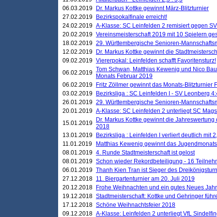
06.03.2019
Dr. Markus Kottke gewinnt März-Blitzturnier
27.02.2019
Bezirkspokalfinale erreicht!
24.02.2019
A-Klasse: SC Leinfelden 2 remisiert gegen SV
20.02.2019
Vereinsmeisterschaft 2019 mit 10 Spielern ges
18.02.2019
29. Württembergische Senioren-Mannschaftsm
12.02.2019
Dr. Markus Kottke gewinnt die Stadtmeistersc
09.02.2019
Viererpokal: Leinfelden schafft Favoritensturz!
Tom Schwan, Matthias Kewenig und Nico Baue
06.02.2019
Monats Februar 2019
06.02.2019
Fritz Zöllmer gewinnt das Monats-Blitzturnier 
03.02.2019
Bezirksliga : SC Leinfelden I - SV Leonberg 4:
26.01.2019
29. Württembergische Senioren-Mannschaftsm
20.01.2019
A-Klasse: SC Leinfelden 2 unterliegt SC Magst
Dr. Markus Kottke gewinnt die Jahreswertung d
15.01.2019
2018
13.01.2019
Bezirksliga : Leinfelden I verliert deutlich mit 
11.01.2019
Matthias Kewenig gewinnt das Jugendmonatsbl
08.01.2019
4. Runde Stadtmeisterschaft ist gelost
08.01.2019
Schon wieder Rekordbeteiligung - 16 Teilneh
06.01.2019
Thanh Kien Tran ist Sieger des Dreikönigstur
27.12.2018
11. Biergartenturnier am 20. Juli 2019
20.12.2018
Frohe Weihnachten und ein gutes Neues Jah
19.12.2018
Stadtmeisterschaft: Kottke und Gehringer führ
17.12.2018
Schöne Weihnachtsfeier 2018
09.12.2018
A-Klasse: Leinfelden 2 unterliegt VfL Sindelfin