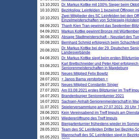
13.10.2021
Dr. Markus Kottke mit 100% Sieger beim Oktobe
10.10.2021
Bezirksliga: Leinfelden 1 bezwingt Öffingen mi
Zwei Mitglieder des SC Leinfelden bei den Of
10.10.2021
Einzelmeisterschaften von Schleswig-Holstei
08.09.2021
Thanh Kien Tran gewinnt das September-Blitz
04.09.2021
Markus Kottke gewinnt Bronze mit Württemberg
30.08.2021
Absage Stadtmeisterschaft – Neustart des Tur
20.08.2021
Bernhard Schmid erfolgreich beim Schachfesti
Dr. Markus Kottke bei der 29. Deutschen Sen
20.08.2021
Landesverbände
04.08.2021
Dr. Markus Kottke siegt beim ersten Blitzturn
Karl Brettschneider und Peter Abel erfolgreic
03.08.2021
Seniorenmeisterschaften in Magdeburg
03.08.2021
Neues Mitglied Felix Bowitz
28.07.2021
+ Janos Barna verstorben +
28.07.2021
Neues Mitglied Constantin Singer
27.07.2021
Am 03.08.2021 erstes Blitzturnier im Treff Im
16.07.2021
Brandenburger Seniorenturnier 2021
16.07.2021
Sachsen-Anhalt-Seniorenmeisterschaft in M
11.07.2021
Spielerversammlung am 27.07.2021, 20 Uhr, T
28.06.2021
Kein Vereinsabend im Treff Impuls am Dienst
13.06.2021
Wiedereröffnung des Treff Impuls
28.05.2021
Biergartenturnier frühestens wieder im Somm
28.05.2021
Team des SC Leinfelden Dritter bei Bezirks-S
Mannschaft des SC Leinfelden siegt in Bezirks
05.05.2021