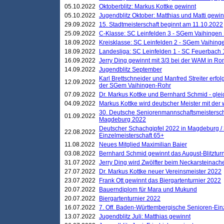
05.10.2022
Oktoberblitz: Markus Kottke gewinnt
05.10.2022
Jugendblitz Oktober: Matthias und Matti gewi
29.09.2022
15. Stadtmeisterschaft beginnt am 11.10.2022
25.09.2022
C-Klasse: SC Leinfelden 3 - SGem Vaihingen 
18.09.2022
Kreisklasse: SC Leinfelden 2 - SGem Vaihinge
18.09.2022
Landesliga: SC Leinfelden 1 - SC Feuerbach 
16.09.2022
Jerry Ding gewinnt mit 3/3 bei der WAM in 
14.09.2022
Jugendblitz September
Karl Brettschneider und Manfred Streiter erfo
12.09.2022
der SGem Vaihingen-Rohr
07.09.2022
Dr. Markus Kottke und Bernhard Schmid - glei
04.09.2022
Markus Kottke wird deutscher Meister mit de
30. Deutsche Seniorenmannschaftsmeistersch
01.09.2022
Magdeburg 2022
Deutscher Schachgipfel 2022 in Magdeburg /
22.08.2022
Einzelmeisterschaft 65+
11.08.2022
Neues Mitglied Maximilian Baier
03.08.2022
Bernhard Schmid gewinnt das August-Blitzturn
31.07.2022
Jerry Ding wird Zwölfter beim Neckarsteinac
27.07.2022
Dr. Markus Kottke neuer Vereinsmeister 2022
23.07.2022
Frank Ott gewinnt das Biergartenturnier 2022
20.07.2022
Bauerndiplom für Mara und Mukund
20.07.2022
Biergartenturnier 2022
16.07.2022
7. Off. Baden-Württembergische Senioren-Ein
13.07.2022
Jugendblitz Juli: Matthias gewinnt