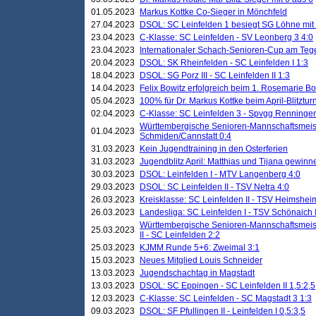
01.05.2023
Markus Kottke Co-Sieger in Mönchfeld
27.04.2023
DSOL: SC Leinfelden 1 besiegt SG Löhne mit 
23.04.2023
C-Klasse: SC Leinfelden - SV Leonberg 3 4:0
23.04.2023
Internationaler Schach-Senioren-Cup am Te
20.04.2023
DSOL: SK Rheinfelden - SC Leinfelden I 1:3
18.04.2023
DSOL: SG Porz III - SC Leinfelden II 1:3
14.04.2023
Felix Bowitz erfolgreich beim 1. Rosemarie B
05.04.2023
100% für Dr. Markus Kottke beim April-Blitztur
02.04.2023
C-Klasse: SC Leinfelden 3 - Spvgg Renningen
Württembergische Senioren-Mannschaftsmeist
01.04.2023
Schmiden/Cannstatt 0:4
31.03.2023
Kein Jugendtraining in den Osterferien
31.03.2023
Jugendblitz April: Matthias und Tijana gewinn
30.03.2023
DSOL: Leinfelden I - MTV Langenberg 4:0
29.03.2023
DSOL: SC Leinfelden II - TSV Netra 4:0
26.03.2023
Kreisklasse: SC Leinfelden II - TSV Heimsheim
26.03.2023
Landesliga: SC Leinfelden I - TSV Schönaich II
Württembergische Senioren-Mannschaftsmeiste
25.03.2023
II - SC Leinfelden 2:2
25.03.2023
KJMM Runde 5+6: Zweimal 3:1
15.03.2023
Neues Mitglied Louis Schneider
13.03.2023
Jugendschachtag in Magstadt
13.03.2023
DSOL: SC Eppingen - SC Leinfelden II 1,5:2,5
12.03.2023
C-Klasse: SC Leinfelden - SC Magstadt 3 1:3
09.03.2023
DSOL: SF Pfullingen II - Leinfelden I 0,5:3,5