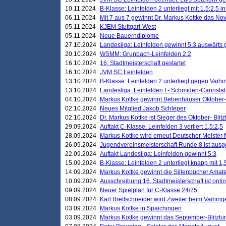
10.11.2024
B-Klasse: Leinfelden 2 unterliegt mit 1,5;2,5 
06.11.2024
Mit 7 aus 7 gewinnt Dr. Markus Kottke das Nov
05.11.2024
KJEM Stuttgart-West
05.11.2024
Neue Bauerndiplome
27.10.2024
Landesliga: Leinfelden gewinnt 5:3 auswärts
20.10.2024
WSMM: Grunbach-Leinfelden 2:2
16.10.2024
16. Stadtmeisterschaft gestartet
16.10.2024
JVM SC Leinfelden
13.10.2024
B-Klasse: Leinfelden 2 unterliegt gegen Vaihi
13.10.2024
Landesliga: Leinfelden I - Schmiden-Cannstatt 
04.10.2024
Markus Kottke gewinnt Bebenhäuser Oktober-B
02.10.2024
Neues Mitglied Jakob Schleper
02.10.2024
Dr. Markus Kottke ist Sieger des Oktober- Blitz
29.09.2024
Auftakt C-Klasse: Leinfelden 3 verliert 1,5:2,5
28.09.2024
Markus Kottke wird erneut Deutscher Meister 
26.09.2024
Jugendvereinsmeisterschaft Runde 8 ist ausg
22.09.2024
Auftakt Landesliga: Leinfelden gewinnt 5:3
15.09.2024
B-Klasse: Leinfelden 2 unterliegt knapp mit 1,
14.09.2024
Markus Kottke gewinnt die Sillenbucher Amate
10.09.2024
Ausschreibung 16. Stadtmeisterschaft ist onli
09.09.2024
Neuer Spielplan für C-Klasse 24/25
08.09.2024
Karl Brettschneider wird Zweiter beim Vaihing
03.09.2024
Markus Kottke in Spaichingen
03.09.2024
Markus Kottke gewinnt das September-Blitztur