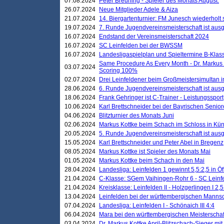
07.08.2024
Peter Breuning - Spieler des Monats August.
26.07.2024
Neue Mitglieder Adele & Aiza
21.07.2024
14. Biergartenturnier: FM Junesch wiederholt
19.07.2024
7. Runde Jugendvereinsmeisterschaft ist ausg
16.07.2024
Endstand der Vereinsmeisterschaft 2024
16.07.2024
SC Leinfelden bei der BWSSM
16.07.2024
Landesligaspielplan und Spieltermine B-Kla
Same Procedure As Every Month - Dr. Markus 
03.07.2024
Scoring 100%
02.07.2024
Drei Leinfeldener beim Großmeistersimultan 
28.06.2024
6. Runde Jugendvereinsmeisterschaft ist ausg
18.06.2024
Frank Gehringer ist C-Trainer - Leistungssport
10.06.2024
Karl Brettschneider bei der Bayrischen Senio
04.06.2024
Blitzturnier des Monats Juni
02.06.2024
Markus Kottke beim Schach im Schloss in Kü
20.05.2024
5. Runde Jugendvereinsmeisterschaft ist ausg
15.05.2024
Karl Brettschneider und Peter Abel in Bregenz
08.05.2024
Markus Kottke ist Spieler des Monats Mai
01.05.2024
Markus Kottke beim Schach in den Mai
28.04.2024
Landesliga: Leinfelden 1 gewinnt 5,5:2,5 in Ö
21.04.2024
C-Klasse: SGem Vaihingen-Rohr 6 - SC Leinfe
21.04.2024
Kreisklasse: Leinfelden II - Holzgerlingen I 2,5
13.04.2024
Leinfelden bei der württembergischen Mannsc
07.04.2024
Landesliga: Leinfelden I - Schönaich III 4:4
06.04.2024
Mara bei den württembergischen Meisterscha
03.04.2024
Dr. Markus Kottke April-Blitzschach-Sieger mit