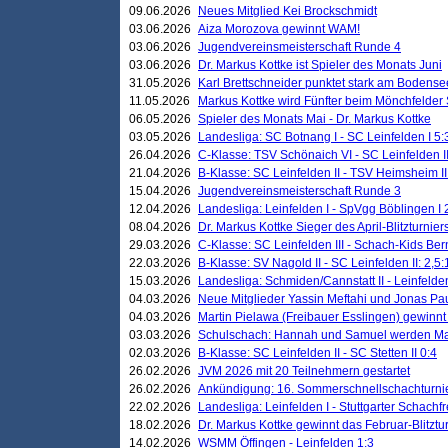
09.06.2026
Neues Mitglied Kei Brockschmidt
03.06.2026
Aiza Morozova gewinnt WAM!
03.06.2026
Jugendvereinsmeisterschaft Runde 4
03.06.2026
Dr. Markus Kottke ist Spieler des Monats Juni
31.05.2026
Karl Brettschneider punktet stark am Bodense
11.05.2026
Markus Kottke wird Fünfter beim Mönchfelder
06.05.2026
Spieler des Monats Mai - Dr. Markus Kottke
03.05.2026
Landesliga: SC Botnang I - SC Leinfelden I 5:
26.04.2026
C-Klasse: TSV Schönaich VI - SC Leinfelden II
21.04.2026
B-Klasse: SC Leinfelden II - TSV Heimsheim II
15.04.2026
Jugendvereinsmeisterschaft Runde 3
12.04.2026
Landesliga: Leinfelden I - SpVgg Böblingen I 
08.04.2026
Dr. Markus Kottke Sieger des April-Blitzturnier
29.03.2026
C-Klasse: SC Leinfelden III - Schach-Kids Ber
22.03.2026
B-Klasse: SV Nagold II - SC Leinfelden II: 2,5:
15.03.2026
Landesliga: Schmiden/Cannstatt II - Leinfelden
04.03.2026
Neue Mitglieder Yassin Meftahi und Jonas Pa
04.03.2026
Martin Pielawa (Freibauer Esslingen) gewinnt 
03.03.2026
Schulschach: Hannah und Samuel werden Ma
02.03.2026
B-Klasse: SC Leinfelden II - SC Stetten II 0:4
26.02.2026
JVM 2026 mit 20 Teilnehmern gestartet
26.02.2026
Ankündigung: 16. Sommerschnellschachturnie
22.02.2026
Landesliga: Leinfelden I - Stuttgarter Schachfr
18.02.2026
Dr. Markus Kottke gewinnt das Februar-Blitztu
14.02.2026
WSMM Öffingen - Leinfelden 1:3