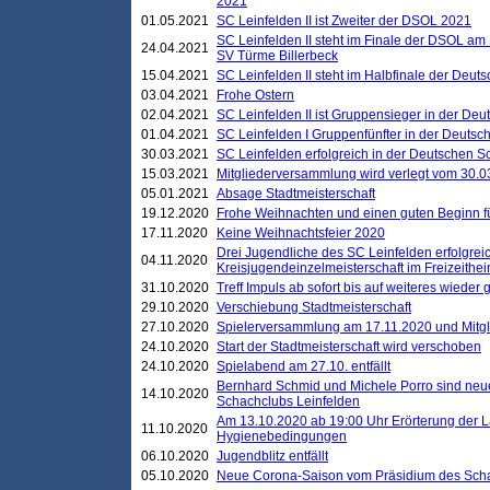
2021
01.05.2021
SC Leinfelden II ist Zweiter der DSOL 2021
SC Leinfelden II steht im Finale der DSOL am 
24.04.2021
SV Türme Billerbeck
15.04.2021
SC Leinfelden II steht im Halbfinale der Deu
03.04.2021
Frohe Ostern
02.04.2021
SC Leinfelden II ist Gruppensieger in der De
01.04.2021
SC Leinfelden I Gruppenfünfter in der Deuts
30.03.2021
SC Leinfelden erfolgreich in der Deutschen 
15.03.2021
Mitgliederversammlung wird verlegt vom 30.0
05.01.2021
Absage Stadtmeisterschaft
19.12.2020
Frohe Weihnachten und einen guten Beginn f
17.11.2020
Keine Weihnachtsfeier 2020
Drei Jugendliche des SC Leinfelden erfolgreic
04.11.2020
Kreisjugendeinzelmeisterschaft im Freizeithe
31.10.2020
Treff Impuls ab sofort bis auf weiteres wieder
29.10.2020
Verschiebung Stadtmeisterschaft
27.10.2020
Spielerversammlung am 17.11.2020 und Mitg
24.10.2020
Start der Stadtmeisterschaft wird verschoben
24.10.2020
Spielabend am 27.10. entfällt
Bernhard Schmid und Michele Porro sind neu
14.10.2020
Schachclubs Leinfelden
Am 13.10.2020 ab 19:00 Uhr Erörterung der L
11.10.2020
Hygienebedingungen
06.10.2020
Jugendblitz entfällt
05.10.2020
Neue Corona-Saison vom Präsidium des Sch