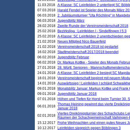
11.03.2018
A-Klasse: SC Leinfelden 2 unterliegt SC Böbli
07.03.2018
Harald Fendel ist Spieler des Monats März 2
06.03.2018
2. Jubiläumsturnier "Uta Röchling" in Magdebu
06.03.2018
Jugendblitz März
28.02.2018
Zweite Runde der Vereinsmeisterschaft 2018
25.02.2018
Bezirksliga : Leinfelden I - Sindelfingen I 5:3
25.02.2018
A-Klasse: SC Leinfelden 2 unentschieden geg
21.02.2018
Neues Mitglied Nico Bauerfeld
21.02.2018
Vereinsmeisterschaft 2018 ist gestartet
16.02.2018
Stadtmeisterschaft 2017/2018 beendet
06.02.2018
Jugendblitz Februar
06.02.2018
Dr. Markus Kottke - Spieler des Monats Febru
27.01.2018
28. Württ. Senioren - Mannschaftsmeisterscha
24.01.2018
A-Klasse: SC Leinfelden 2 besiegt SC Magstadt
18.01.2018
Vereinsmeisterschaft beginnt mit neuem Mod
14.01.2018
Auswärtssieg ! Leinfelden I schlägt Schwaikhei
09.01.2018
Monatsblitz Januar: Markus Kottke und Frank
09.01.2018
Jugendblitz Januar 2018
07.01.2018
Höhen und Tiefen für Horst beim Turnier 30. 
Thomas Heining gewinnt das vierte Dreikönigs
06.01.2018
Januar 2018
Viertes Dreikönigsturnier des Schachclubs Le
02.01.2018
Räumen der Schachgemeinschaft Vaihingen-
15.12.2017
Frohe Weihnachten und einen gutes Neues J
10.12.2017
Leinfelden siegreich gegen Böblingen 3