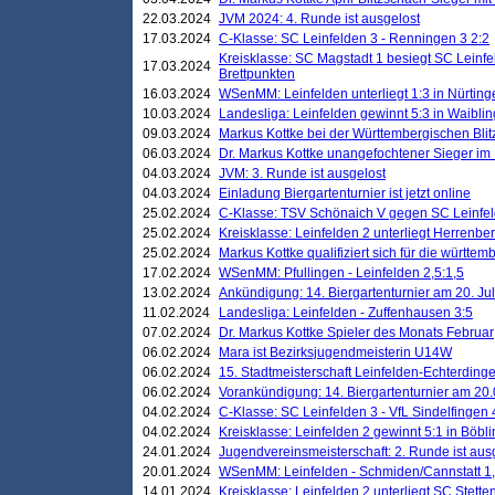
22.03.2024
JVM 2024: 4. Runde ist ausgelost
17.03.2024
C-Klasse: SC Leinfelden 3 - Renningen 3 2:2
Kreisklasse: SC Magstadt 1 besiegt SC Leinfe
17.03.2024
Brettpunkten
16.03.2024
WSenMM: Leinfelden unterliegt 1:3 in Nürting
10.03.2024
Landesliga: Leinfelden gewinnt 5:3 in Waibli
09.03.2024
Markus Kottke bei der Württembergischen Blit
06.03.2024
Dr. Markus Kottke unangefochtener Sieger im M
04.03.2024
JVM: 3. Runde ist ausgelost
04.03.2024
Einladung Biergartenturnier ist jetzt online
25.02.2024
C-Klasse: TSV Schönaich V gegen SC Leinfelde
25.02.2024
Kreisklasse: Leinfelden 2 unterliegt Herrenber
25.02.2024
Markus Kottke qualifiziert sich für die württem
17.02.2024
WSenMM: Pfullingen - Leinfelden 2,5:1,5
13.02.2024
Ankündigung: 14. Biergartenturnier am 20. Ju
11.02.2024
Landesliga: Leinfelden - Zuffenhausen 3:5
07.02.2024
Dr. Markus Kottke Spieler des Monats Februar
06.02.2024
Mara ist Bezirksjugendmeisterin U14W
06.02.2024
15. Stadtmeisterschaft Leinfelden-Echterding
06.02.2024
Vorankündigung: 14. Biergartenturnier am 20
04.02.2024
C-Klasse: SC Leinfelden 3 - VfL Sindelfingen 
04.02.2024
Kreisklasse: Leinfelden 2 gewinnt 5:1 in Böbl
24.01.2024
Jugendvereinsmeisterschaft: 2. Runde ist aus
20.01.2024
WSenMM: Leinfelden - Schmiden/Cannstatt 1,
14.01.2024
Kreisklasse: Leinfelden 2 unterliegt SC Stette