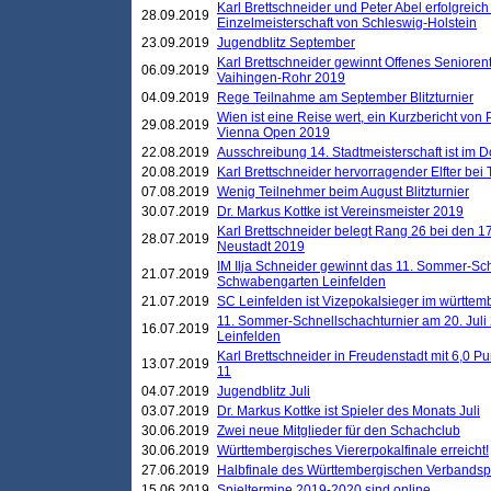
Karl Brettschneider und Peter Abel erfolgreich
28.09.2019
Einzelmeisterschaft von Schleswig-Holstein
23.09.2019
Jugendblitz September
Karl Brettschneider gewinnt Offenes Seniore
06.09.2019
Vaihingen-Rohr 2019
04.09.2019
Rege Teilnahme am September Blitzturnier
Wien ist eine Reise wert, ein Kurzbericht von
29.08.2019
Vienna Open 2019
22.08.2019
Ausschreibung 14. Stadtmeisterschaft ist im
20.08.2019
Karl Brettschneider hervorragender Elfter bei
07.08.2019
Wenig Teilnehmer beim August Blitzturnier
30.07.2019
Dr. Markus Kottke ist Vereinsmeister 2019
Karl Brettschneider belegt Rang 26 bei den 1
28.07.2019
Neustadt 2019
IM Ilja Schneider gewinnt das 11. Sommer-Sch
21.07.2019
Schwabengarten Leinfelden
21.07.2019
SC Leinfelden ist Vizepokalsieger im württem
11. Sommer-Schnellschachturnier am 20. Jul
16.07.2019
Leinfelden
Karl Brettschneider in Freudenstadt mit 6,0 
13.07.2019
11
04.07.2019
Jugendblitz Juli
03.07.2019
Dr. Markus Kottke ist Spieler des Monats Juli
30.06.2019
Zwei neue Mitglieder für den Schachclub
30.06.2019
Württembergisches Viererpokalfinale erreicht!
27.06.2019
Halbfinale des Württembergischen Verbands
15.06.2019
Spieltermine 2019-2020 sind online