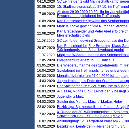
04.10.2020
SC Leinfelden 2 gibt Mannschaftskampf gege
30.09.2020
15. Stadtmeisterschaft ab 27.10. im Treff Impu
Ab dem 29.09.2020 19:30 Uhr im vierzehntäg
17.09.2020
Erwachsenenspielabend im Treff Impuls
10.09.2020
Karl Brettschneider gewinnt das Seniorenopen
26.08.2020
Markus Kottke gewinnt die Nürtinger Stadtmei
Karl Brettschneider und Peter Abel erfolgreic
22.08.2020
Meisterschaftsgipfels
11.08.2020
SC Leinfelden gewinnt Gruppenphase der De
Karl Brettschneider, Fritz Breuning, Klaus Gab
29.07.2020
Württembergischen Schachverband geehrt
11.07.2020
Mögliche Wiederaufnahme des Spielbetriebs
12.05.2020
Biergartenturnier am 25. Juli fällt aus
03.05.2020
Die Wiederaufnahme des Spielabends im Treff
16.04.2020
Spielabend im Treff Impuls frühestens wieder
30.03.2020
Monatsblitzturnier am 07.04.2020 ist abgesag
14.03.2020
Jugendtraining bis Ende der Osterferien ausg
13.03.2020
Der Spielbetrieb im SVW ist bis Ostern ausges
08.03.2020
A-Klasse, Runde 8: SC Leinfelden 2 besiegt 
05.03.2020
Jugendbiltz März
04.03.2020
Spieler des Monats März ist Markus Hofer
23.02.2020
Bezirksliga-Spitzenduell: Leinfelden - Spvgg 
4. Runde der 30. Württembergische Senioren
17.02.2020
Schwäbisch Hall – SC Leinfelden 1,5 : 2,5
10.02.2020
Ankündigung: 12. Biergartenturnier am 25. Juli
09.02.2020
Bezirksliga: Leinfelden - Herrenberg 4,5:3,5