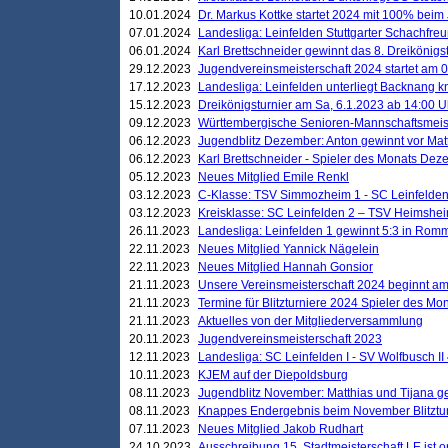
10.01.2024
Dr. Markus Kottke startet 2024 mit 100% beim 
07.01.2024
Landesliga: Leinfelden Stuttgarter Schachfreun
06.01.2024
Karl Brettschneider gewinnt das 8. Dreikönigs
29.12.2023
Jugendvereinsmeisterschaft 2024 startet am 0
17.12.2023
Landesliga: Leinfelden unterliegt Backnang kn
15.12.2023
Dreikönigsturnier am Sa, 6.1.2023 ab 14:00 U
09.12.2023
Württembergische Senioren-Mannschaftsmeiste
06.12.2023
Jugendblitz Dezember: Anton gewinnt vor Matt
06.12.2023
Karl Brettschneider - Spieler des Monats De
05.12.2023
Neues Mitglied Emile Renkl
03.12.2023
C-Klasse: TSV Simmozheim 1 - SC Leinfelden
03.12.2023
Kreisklasse: SC Leinfelden 2 – TSV Heimshei
26.11.2023
Landesliga: Leinfelden 1 gewinnt 5:3 in Ro
22.11.2023
Neues Mitglied Yannick Nägelein
22.11.2023
Neues Mitglied Hannah Gonsior
21.11.2023
Unsere Vereinsmeisterschaft 2024 beginnt am
21.11.2023
Termine für Blitzturniere 2024 Spieler des Mon
21.11.2023
Aktuelles von der Mitgliederversammlung
20.11.2023
Jugendvereinsmeisterschaft 2023
12.11.2023
Landesliga: SC Leinfelden I - SV Wolfbusch II 
10.11.2023
KJEM auf der Diepoldsburg
08.11.2023
Jugendblitz November: Matthias und Tijana 
08.11.2023
Knappes Endergebnis beim November Blitztur
07.11.2023
Neues Mitglied Jakob Rudhart
24.10.2023
Ausschreibung 15. Stadtmeisterschaft LE ist o