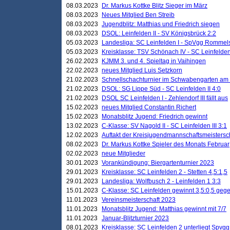
08.03.2023
Dr. Markus Kottke Blitz Sieger im März
08.03.2023
Neues Mitglied Ben Streib
08.03.2023
Jugendblitz: Matthias und Friedrich siegen
08.03.2023
DSOL: Leinfelden II - SV Königsbrück 2:2
05.03.2023
Landesliga: SC Leinfelden I - SpVgg Rommels
05.03.2023
Kreisklasse: TSV Schönach IV - SC Leinfelden 
26.02.2023
KJMM 3. und 4. Spieltag in Vaihingen
22.02.2023
neues Mitglied Luis Setzkorn
21.02.2023
Schnellschachturnier im Schwabengarten am
21.02.2023
DSOL: SG Lippe Süd - SC Leinfelden II 4:0
21.02.2023
DSOL SC Leinfelden I - Zehlendorf III fällt aus
15.02.2023
neues Mitglied Constantin Richert
15.02.2023
Monatsblitz Jugend: Friedrich gewinnt
13.02.2023
C-Klasse: SV Nagold II - SC Leinfelden III 3:1
12.02.2023
Auftakt der Kreisjugendmannschaftsmeistersc
08.02.2023
Dr. Markus Kottke Spieler des Monats Februar
02.02.2023
neue Mitglieder
30.01.2023
Vorankündigung: Biergartenturnier 2023
29.01.2023
Kreisklasse: SC Leinfelden 2 - Stetten 4,5:1,5
29.01.2023
Landesliga: Wolfbusch 2 - Leinfelden 1 3:3
15.01.2023
C-Klasse: SC Leinfelden gewinnt 3,5:0,5 geg
11.01.2023
Vereinsmeisterschaft 2023
11.01.2023
Monatsblitz Jugend: Matthias gewinnt mit 7/7
11.01.2023
Januar-Blitzturnier 2023
08.01.2023
Kreisklasse: SC Leinfelden 2 unterliegt Spvg