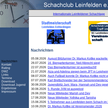
Internationale Leinfeldener Schachtage
Nachrichten
05.08.2026
August Blitzturnier Dr. Markus Kottke wackel
Nachrichten
26.07.2026
16. Biergartenturnier: Neil Albrecht siegt
Kontakt
22.07.2026
Das Biergartenturnier ist ausgebucht!
Rating
DWZ
21.07.2026
Aiza und Adelina siegen beim JPT in Leiphei
Links
08.07.2026
Auch Fußball konnte Dr. Markus Kottke nicht
Termine
07.07.2026
Karl Brettschneider bei der Seniorenmeister
Download
30.06.2026
Jugendblitz Juni: Mara, Hannah und Dev gew
Download Jugend
Ergebnisse
30.06.2026
5. Runde JVM ist ausgelost
Impressum
26.06.2026
Neue Mitglieder Marish und Dev
17.06.2026
Neue Mitglieder Yothika und Tanisha
15.06.2026
5 Teilnehmer aus Leinfelden beim Schach im 
10.06.2026
Dr. Markus Kottke ist Vereinsmeister 2026