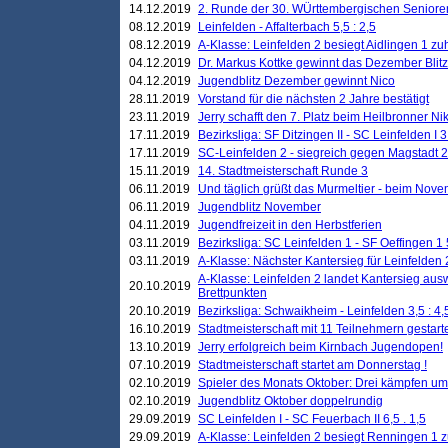
14.12.2019
2. Runde der 30. WÜrttembergischen Seniore
08.12.2019
Leinfelden - Affalterbach 5,5 : 2,5
08.12.2019
A-Klasse: Leinfelden 2 besiegt Aidlingen 1 zu
04.12.2019
Dr. Markus Kottke gewinnt das Dezember Blitzt
04.12.2019
Jugendblitz Dezember gewinnt Nico
28.11.2019
Vorstand für die nächsten 2 Jahre bestätigt
23.11.2019
Jerry schafft den 7. Platz beim Heilbronner 
17.11.2019
Bezirksliga: SF Ditzingen II - SC Leinfelden I 3
17.11.2019
SC-Leinfelden 2 - siegreich gegen Magstadt 2
15.11.2019
14. Stadtmeisterschaft Runde 3
06.11.2019
Und täglich grüßt das Murmeltier - beim Novemb
06.11.2019
Jugendblitz November
04.11.2019
Jugendfreizeit in den Herbstferien
03.11.2019
Bezirksliga: SC Leinfelden 1 - SF Oeffingen 1 
03.11.2019
A-Klasse: Nächster Kantersieg für Leinfelden 2
A-Klasse: Leinfelden 2 landet Kantersieg aus
20.10.2019
Brettpunkten
20.10.2019
Bezirksliga: Schwaikheim - Leinfelden 3,5 : 4,
16.10.2019
Stadtmeisterschaft mit 11 Teilnehmern gestart
13.10.2019
Jerry erfolgreich beim Kirnbach Jugendopen!
07.10.2019
Stadtmeisterschaft startet am Donnerstag !
02.10.2019
Spieler des Monats Oktober: Drei kämpfen um
02.10.2019
Jugendblitz Oktober doppelrundig
29.09.2019
SC Leinfelden I - SC Feuerbach II 6,5 . 1,5
29.09.2019
A-Klasse: Leinfelden 2 besiegt Renningen 1 z