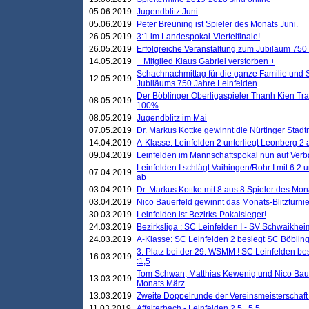
05.06.2019
Jugendblitz Juni
05.06.2019
Peter Breuning ist Spieler des Monats Juni.
26.05.2019
3:1 im Landespokal-Viertelfinale!
26.05.2019
Erfolgreiche Veranstaltung zum Jubiläum 750
14.05.2019
+ Mitglied Klaus Gabriel verstorben +
Schachnachmittag für die ganze Familie und 
12.05.2019
Jubiläums 750 Jahre Leinfelden
Der Böblinger Oberligaspieler Thanh Kien Tran
08.05.2019
100%
08.05.2019
Jugendblitz im Mai
07.05.2019
Dr. Markus Kottke gewinnt die Nürtinger Stadt
14.04.2019
A-Klasse: Leinfelden 2 unterliegt Leonberg 2 a
09.04.2019
Leinfelden im Mannschaftspokal nun auf Ver
Leinfelden I schlägt Vaihingen/Rohr I mit 6:2 
07.04.2019
ab
03.04.2019
Dr. Markus Kottke mit 8 aus 8 Spieler des Mona
03.04.2019
Nico Bauerfeld gewinnt das Monats-Blitzturnier
30.03.2019
Leinfelden ist Bezirks-Pokalsieger!
24.03.2019
Bezirksliga : SC Leinfelden I - SV Schwaikheim
24.03.2019
A-Klasse: SC Leinfelden 2 besiegt SC Böbling
3. Platz bei der 29. WSMM ! SC Leinfelden b
16.03.2019
:1,5
Tom Schwan, Matthias Kewenig und Nico Baue
13.03.2019
Monats März
13.03.2019
Zweite Doppelrunde der Vereinsmeisterschaft i
11.03.2019
Affalterbach - Leinfelden 2,5 . 5,5