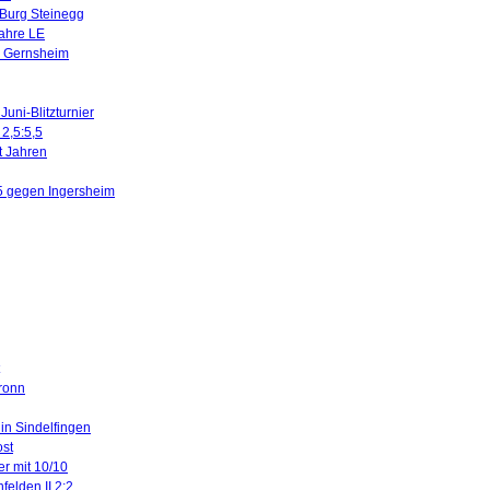
 Burg Steinegg
Jahre LE
n Gernsheim
uni-Blitzturnier
 2,5:5,5
it Jahren
5 gegen Ingersheim
ronn
 in Sindelfingen
ost
er mit 10/10
felden II 2:2