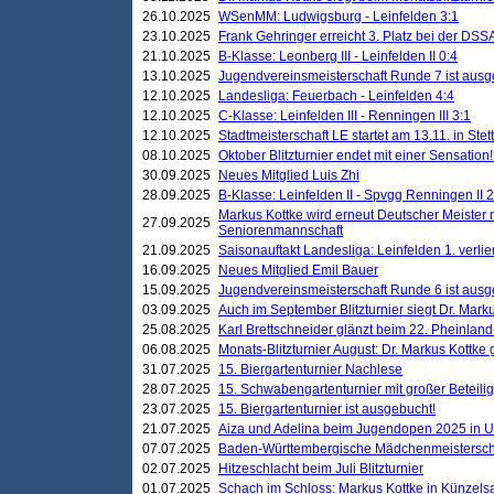
26.10.2025
WSenMM: Ludwigsburg - Leinfelden 3:1
23.10.2025
Frank Gehringer erreicht 3. Platz bei der DS
21.10.2025
B-Klasse: Leonberg III - Leinfelden II 0:4
13.10.2025
Jugendvereinsmeisterschaft Runde 7 ist ausg
12.10.2025
Landesliga: Feuerbach - Leinfelden 4:4
12.10.2025
C-Klasse: Leinfelden III - Renningen III 3:1
12.10.2025
Stadtmeisterschaft LE startet am 13.11. in Stet
08.10.2025
Oktober Blitzturnier endet mit einer Sensation!
30.09.2025
Neues Mitglied Luis Zhi
28.09.2025
B-Klasse: Leinfelden II - Spvgg Renningen II 2
Markus Kottke wird erneut Deutscher Meister 
27.09.2025
Seniorenmannschaft
21.09.2025
Saisonauftakt Landesliga: Leinfelden 1. verlier
16.09.2025
Neues Mitglied Emil Bauer
15.09.2025
Jugendvereinsmeisterschaft Runde 6 ist ausg
03.09.2025
Auch im September Blitzturnier siegt Dr. Mark
25.08.2025
Karl Brettschneider glänzt beim 22. Pheinlan
06.08.2025
Monats-Blitzturnier August: Dr. Markus Kottke
31.07.2025
15. Biergartenturnier Nachlese
28.07.2025
15. Schwabengartenturnier mit großer Beteili
23.07.2025
15. Biergartenturnier ist ausgebucht!
21.07.2025
Aiza und Adelina beim Jugendopen 2025 in 
07.07.2025
Baden-Württembergische Mädchenmeistersch
02.07.2025
Hitzeschlacht beim Juli Blitzturnier
01.07.2025
Schach im Schloss: Markus Kottke in Künzels