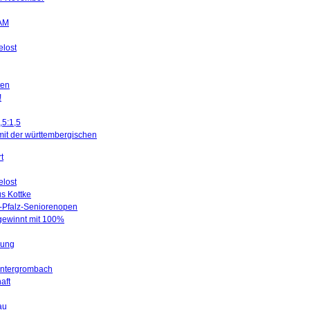
SAM
elost
ten
!
,5:1,5
mit der württembergischen
t
elost
us Kottke
d-Pfalz-Seniorenopen
 gewinnt mit 100%
gung
Untergrombach
aft
au