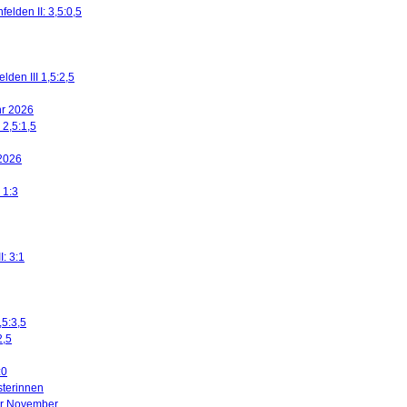
elden II: 3,5:0,5
den III 1,5:2,5
ahr 2026
 2,5:1,5
 2026
 1:3
I: 3:1
,5:3,5
2,5
:0
sterinnen
ier November