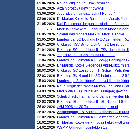
09.06.2026
Neues Mitglied Kei Brockschmidt
03.06.2026
Aiza Morozova gewinnt WAM!
03.06.2026
Jugendvereinsmeisterschaft Runde 4
03.06.2026
Dr. Markus Kottke ist Spieler des Monats Juni
31.05.2026
Karl Brettschneider punktet stark am Bodense
11.05.2026
Markus Kottke wird Fünfter beim Mönchfelder
06.05.2026
Spieler des Monats Mai - Dr. Markus Kottke
03.05.2026
Landesliga: SC Botnang I - SC Leinfelden I 5:
26.04.2026
C-Klasse: TSV Schönaich VI - SC Leinfelden II
21.04.2026
B-Klasse: SC Leinfelden II - TSV Heimsheim II
15.04.2026
Jugendvereinsmeisterschaft Runde 3
12.04.2026
Landesliga: Leinfelden I - SpVgg Böblingen I 
08.04.2026
Dr. Markus Kottke Sieger des April-Blitzturnier
29.03.2026
C-Klasse: SC Leinfelden III - Schach-Kids Ber
22.03.2026
B-Klasse: SV Nagold II - SC Leinfelden II: 2,5:
15.03.2026
Landesliga: Schmiden/Cannstatt II - Leinfelden
04.03.2026
Neue Mitglieder Yassin Meftahi und Jonas Pa
04.03.2026
Martin Pielawa (Freibauer Esslingen) gewinnt 
03.03.2026
Schulschach: Hannah und Samuel werden Ma
02.03.2026
B-Klasse: SC Leinfelden II - SC Stetten II 0:4
26.02.2026
JVM 2026 mit 20 Teilnehmern gestartet
26.02.2026
Ankündigung: 16. Sommerschnellschachturnie
22.02.2026
Landesliga: Leinfelden I - Stuttgarter Schachfr
18.02.2026
Dr. Markus Kottke gewinnt das Februar-Blitztu
14.02.2026
WSMM Öffingen - Leinfelden 1:3