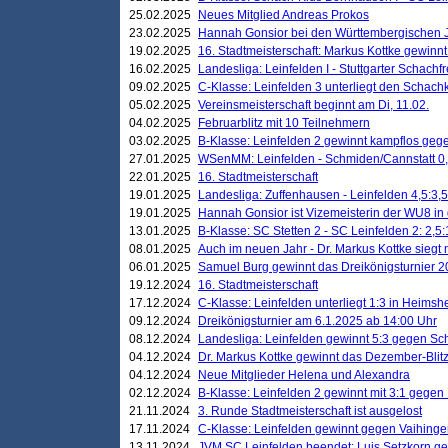
25.02.2025
Neues Mitglied Andreas Prokos
23.02.2025
Hannah Gonsior bei den Württembergischen 
19.02.2025
16. Stadtmeisterschaft: Markus Kottke gewinnt 
16.02.2025
Landesliga: Leinfelden I - Stuttgarter Schachfr
09.02.2025
C-Klasse: Leinfelden 3 unterliegt den Schach
05.02.2025
Vereinsmeisterschaft beginnt am Di, 11.02.
04.02.2025
Februarblitz mit 10 Teilnehmern
03.02.2025
B-Klasse: Leinfelden 2 gewinnt kampflos ge
27.01.2025
WSenMM: Leinfelden - Schmiden/Cannstatt 0,
22.01.2025
16. Stadtmeisterschaft
19.01.2025
Landesliga: Zuffenhausen - Leinfelden 4,5:3,5
19.01.2025
Hannah Gonsior ist Vizemeisterin der WU8 i
13.01.2025
B-Klasse: SC Stetten 2 - SC Leinfelden 2: 2,5:
08.01.2025
Auch im neuen Jahr - Dr. Markus Kottke siegt 
06.01.2025
Samuel Burg gewinnt das Dreikönigsturnier 
19.12.2024
16. Stadtmeisterschaft
17.12.2024
C-Klasse: Leinfelden unterliegt 1:3 in Heimsh
09.12.2024
Dreikönigsturnier am 6.1.2025 ab 14:00 Uhr
08.12.2024
Landesliga: Leinfelden gewinnt 5:3 gegen Sc
04.12.2024
Dr. Markus Kottke gewinnt das Dezember-Blitz
04.12.2024
Neue Mitglieder Helena und Alexandra
02.12.2024
B-Klasse: Leinfelden 2 gewinnt mit 3:1 gegen
21.11.2024
3. Runde Stadtmeisterschaft ist ausgelost
17.11.2024
C-Klasse: Leinfelden gewinnt gegen Vaihinge
13.11.2024
JVM SC Leinfelden beendet: Luis Setzkorn ge