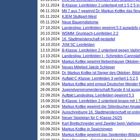
10.11.2024
B-Klasse: Leinfelden 2 unterliegt mit 1,5;2,5 
06.11.2024
Mit 7 aus 7 gewinnt Dr. Markus Kottke das Nov
05.11.2024
KJEM Stuttgart-West
05.11.2024
Neue Bauerndiplome
27.10.2024
Landesliga: Leinfelden gewinnt 5:3 auswärts
20.10.2024
WSMM: Grunbach-Leinfelden 2:2
16.10.2024
16. Stadtmeisterschaft gestartet
16.10.2024
JVM SC Leinfelden
13.10.2024
B-Klasse: Leinfelden 2 unterliegt gegen Vaihi
13.10.2024
Landesliga: Leinfelden I - Schmiden-Cannstatt 
04.10.2024
Markus Kottke gewinnt Bebenhäuser Oktober-B
02.10.2024
Neues Mitglied Jakob Schleper
02.10.2024
Dr. Markus Kottke ist Sieger des Oktober- Blitz
29.09.2024
Auftakt C-Klasse: Leinfelden 3 verliert 1,5:2,5
28.09.2024
Markus Kottke wird erneut Deutscher Meister 
26.09.2024
Jugendvereinsmeisterschaft Runde 8 ist ausg
22.09.2024
Auftakt Landesliga: Leinfelden gewinnt 5:3
15.09.2024
B-Klasse: Leinfelden 2 unterliegt knapp mit 1,
14.09.2024
Markus Kottke gewinnt die Sillenbucher Amate
10.09.2024
Ausschreibung 16. Stadtmeisterschaft ist onli
09.09.2024
Neuer Spielplan für C-Klasse 24/25
08.09.2024
Karl Brettschneider wird Zweiter beim Vaihing
03.09.2024
Markus Kottke in Spaichingen
03.09.2024
Markus Kottke gewinnt das September-Blitztur