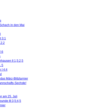
e
 Schach in den Mai
3
I 3:1
 2:2
2:6
s
nhausen II 1,5:2,5
1,5
 I 4:4
ul
das März-Blitzturnier
nnschafts-Sechste!
r am 25. Juli
eunde III 3,5:4,5
rnier