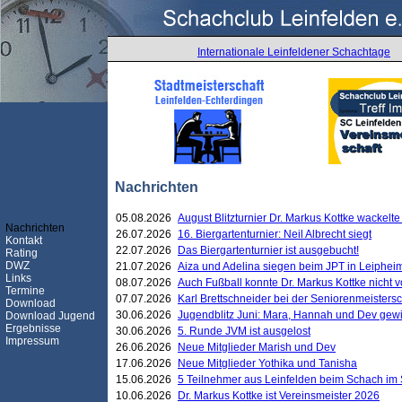
Internationale Leinfeldener Schachtage
Nachrichten
05.08.2026
August Blitzturnier Dr. Markus Kottke wackel
Nachrichten
26.07.2026
16. Biergartenturnier: Neil Albrecht siegt
Kontakt
22.07.2026
Das Biergartenturnier ist ausgebucht!
Rating
DWZ
21.07.2026
Aiza und Adelina siegen beim JPT in Leiphei
Links
08.07.2026
Auch Fußball konnte Dr. Markus Kottke nicht
Termine
07.07.2026
Karl Brettschneider bei der Seniorenmeister
Download
30.06.2026
Jugendblitz Juni: Mara, Hannah und Dev gew
Download Jugend
Ergebnisse
30.06.2026
5. Runde JVM ist ausgelost
Impressum
26.06.2026
Neue Mitglieder Marish und Dev
17.06.2026
Neue Mitglieder Yothika und Tanisha
15.06.2026
5 Teilnehmer aus Leinfelden beim Schach im 
10.06.2026
Dr. Markus Kottke ist Vereinsmeister 2026