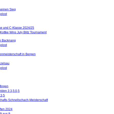
 seinen Sieg
elost
sse und C-Klasse 2024/25
Kottke Wins July Blitz Tournament
in Backnang
elost
renmeisterschaft in Bergen
nzelsau
elost
ffingen
lden 3 3,5:0,5
:3,5
hafts-Schnellschach-Meisterschaft
ften 2024
 9 aus 9