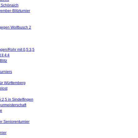
in Schönaich
ember-Blitzturnier
 gegen Wolfbusch 2
ngen/Rohr mit 0,5:3,5
II 4:4
litz
turniers
für Württemberg
elost
5:2,5 in Sindelfingen
urmeisterschaft
ne
er Seniorenturnier
nier