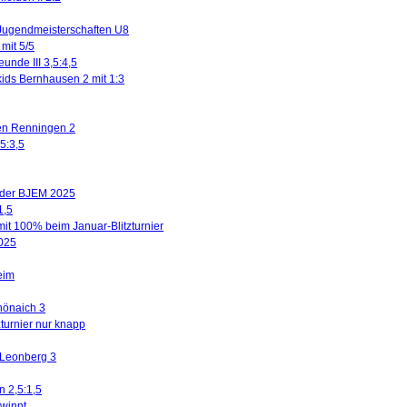
Jugendmeisterschaften U8
mit 5/5
eunde III 3,5:4,5
kids Bernhausen 2 mit 1:3
gen Renningen 2
5:3,5
n der BJEM 2025
1,5
mit 100% beim Januar-Blitzturnier
2025
eim
hönaich 3
turnier nur knapp
 Leonberg 3
n 2,5:1,5
winnt