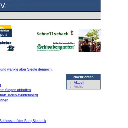
te und wankte aber Siegte dennoch.
Nachrichten
Aktuell
m
Archiv
 vom Siegen abhalten
schaft Baden-Württemberg
innen
Schloss auf der Burg Steineck