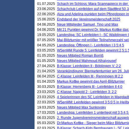
01.07.2025
Schach im Schloss: Mara Scannapieco in der
23.06.2025
Schachclub Leinfelden auf dem Stadtfest 50 
22.06.2025
Aiza und Adelina punkten beim Pfingstopen i
15.06.2025
Endstand der Vereinsmeisterschaft 2025
04.06.2025
Neue Mitglieder Samuel, Tino und Max
04.06.2025
Mit 21 Punkten gewinnt Dr. Markus Kottke das J
19.05.2025
Landesliga: SC Leinfelden I - SC Waiblingen I
07.05.2025
Mai-Blitzturnier mit größter Teilnehmerzahl se
04.05.2025
Landesliga: Öffingen I - Leinfelden I 3,5:4,5
03.05.2025
WSenMM Runde 5: Leinfelden gewinnt 2,5:1,
01.05.2025
Neues Mitglied Roman Borriß
01.05.2025
Neues Mitglied Mahmoud Alhajyousef
27.04.2025
B-Klasse: Leinfelden II - Böblingen V: 2:2
21.04.2025
Vorankündigung: Biergartenturnier am 26. Juli
06.04.2025
C-Klasse: Leinfelden III - Renningen III 2:2
01.04.2025
Markus Kottke gewinnt das April-Blitzturnier
30.03.2025
B-Klasse: Herrenberg III - Leinfelden II 4:0
23.03.2025
C-Klasse: Nagold 2 - Leinfelden 3: 2:2
23.03.2025
4 Spielerinnen des SC Leinfelden in Magstadt
22.03.2025
WSenMM: Leinfelden gewinnt 3,5:0,5 in Heilb
19.03.2025
Neues Mitglied Max Sunkovsky
17.03.2025
Landesliga: Leinfelden 1 unterliegt mit 3,5:4,5
06.03.2025
2. Runde Jugendvereinsmeisterschaft ausgel
05.03.2025
Dr.Markus Kottke - Sieger beim März Blitzturni
02.03.2025
B-Klasse: Schach-Kids Bernhausen I - SC Lein