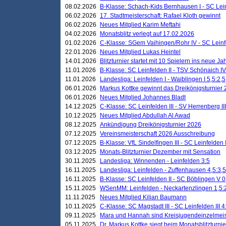
08.02.2026
B-Klasse: Schach-Kids Bernhausen I - SC Leinf
06.02.2026
17. Stadtmeisterschaft: Rafael Kloth gewinnt
06.02.2026
Neues Mitglied Karim Meftahi
04.02.2026
Monatsblitz verlegt auf 17.02.2026
01.02.2026
C-Klasse: SGem Vaihingen/Rohr IV - SC Leinfel
22.01.2026
Neues Mitglied Lukas Heintel
14.01.2026
Blitzturnier startet mit 10 Spielern ins neue J
11.01.2026
B-Klasse: SC Leinfelden II - TSV Schönaich IV
11.01.2026
Landesliga: Leinfelden I - Waiblingen I 5,5:2,5
06.01.2026
Markus Kottke gewinnt das Dreikönigsturnier
06.01.2026
Neues Mitglied Johannes Bladt
14.12.2025
C-Klasse: SC Leinfelden III - SV Herrenberg III
10.12.2025
Neues Mitglied Abdullah Al Awad
08.12.2025
Ankündigung Dreikönigsturnier 2026
07.12.2025
Vereinsmeisterschaft 2026 Ausschreibung
07.12.2025
B-Klasse: VfL Sindelfingen III - SC Leinfelden I
03.12.2025
Monats-Blitzturnier Dezember mit Sensation
30.11.2025
Landesliga: Winnenden - Leinfelden 3:5
16.11.2025
Landesliga: Leinfelden - Zuffenhausen 4,5:3,5
16.11.2025
B-Klasse: SC Leinfelden II - SC Böblingen V 0
15.11.2025
WSenMM: Leinfelden - Neckartenzlingen 1,5:
11.11.2025
Neues Mitglied Kilian Baumann
10.11.2025
C-Klasse: SC Magstadt III - SC Leinfelden III 4
09.11.2025
Mara und Hannah sind Kreisjugendeinzelmei
05.11.2025
Dr. Markus Kottke siegt beim Monatsblitzturn