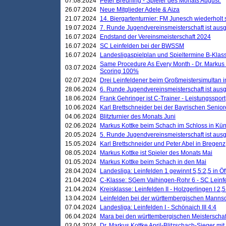
07.08.2024
Peter Breuning - Spieler des Monats August.
26.07.2024
Neue Mitglieder Adele & Aiza
21.07.2024
14. Biergartenturnier: FM Junesch wiederholt
19.07.2024
7. Runde Jugendvereinsmeisterschaft ist ausg
16.07.2024
Endstand der Vereinsmeisterschaft 2024
16.07.2024
SC Leinfelden bei der BWSSM
16.07.2024
Landesligaspielplan und Spieltermine B-Kla
Same Procedure As Every Month - Dr. Markus 
03.07.2024
Scoring 100%
02.07.2024
Drei Leinfeldener beim Großmeistersimultan 
28.06.2024
6. Runde Jugendvereinsmeisterschaft ist ausg
18.06.2024
Frank Gehringer ist C-Trainer - Leistungssport
10.06.2024
Karl Brettschneider bei der Bayrischen Senio
04.06.2024
Blitzturnier des Monats Juni
02.06.2024
Markus Kottke beim Schach im Schloss in Kü
20.05.2024
5. Runde Jugendvereinsmeisterschaft ist ausg
15.05.2024
Karl Brettschneider und Peter Abel in Bregenz
08.05.2024
Markus Kottke ist Spieler des Monats Mai
01.05.2024
Markus Kottke beim Schach in den Mai
28.04.2024
Landesliga: Leinfelden 1 gewinnt 5,5:2,5 in Ö
21.04.2024
C-Klasse: SGem Vaihingen-Rohr 6 - SC Leinfe
21.04.2024
Kreisklasse: Leinfelden II - Holzgerlingen I 2,5
13.04.2024
Leinfelden bei der württembergischen Mannsc
07.04.2024
Landesliga: Leinfelden I - Schönaich III 4:4
06.04.2024
Mara bei den württembergischen Meisterscha
03.04.2024
Dr. Markus Kottke April-Blitzschach-Sieger mit