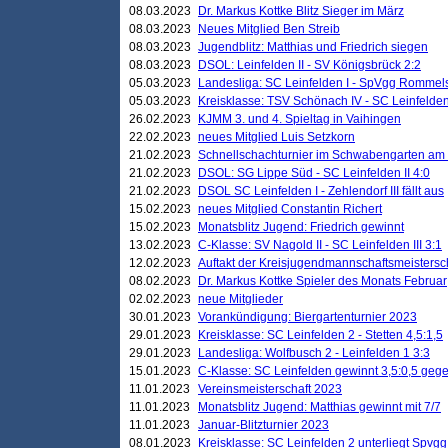
08.03.2023
Dr. Markus Kottke Blitz Sieger im März
08.03.2023
Neues Mitglied Ben Streib
08.03.2023
Jugendblitz: Matthias und Friedrich siegen
08.03.2023
DSOL: Leinfelden II - SV Königsbrück 2:2
05.03.2023
Landesliga: SC Leinfelden I - SpVgg Rommels
05.03.2023
Kreisklasse: TSV Schönach IV - SC Leinfelden 
26.02.2023
KJMM 3. und 4. Spieltag in Vaihingen
22.02.2023
neues Mitglied Luis Setzkorn
21.02.2023
Schnellschachturnier im Schwabengarten am
21.02.2023
DSOL: SG Lippe Süd - SC Leinfelden II 4:0
21.02.2023
DSOL SC Leinfelden I - Zehlendorf III fällt aus
15.02.2023
neues Mitglied Constantin Richert
15.02.2023
Monatsblitz Jugend: Friedrich gewinnt
13.02.2023
C-Klasse: SV Nagold II - SC Leinfelden III 3:1
12.02.2023
Auftakt der Kreisjugendmannschaftsmeistersc
08.02.2023
Dr. Markus Kottke Spieler des Monats Februar
02.02.2023
neue Mitglieder
30.01.2023
Vorankündigung: Biergartenturnier 2023
29.01.2023
Kreisklasse: SC Leinfelden 2 - Stetten 4,5:1,5
29.01.2023
Landesliga: Wolfbusch 2 - Leinfelden 1 3:3
15.01.2023
C-Klasse: SC Leinfelden gewinnt 3,5:0,5 geg
11.01.2023
Vereinsmeisterschaft 2023
11.01.2023
Monatsblitz Jugend: Matthias gewinnt mit 7/7
11.01.2023
Januar-Blitzturnier 2023
08.01.2023
Kreisklasse: SC Leinfelden 2 unterliegt Spvg