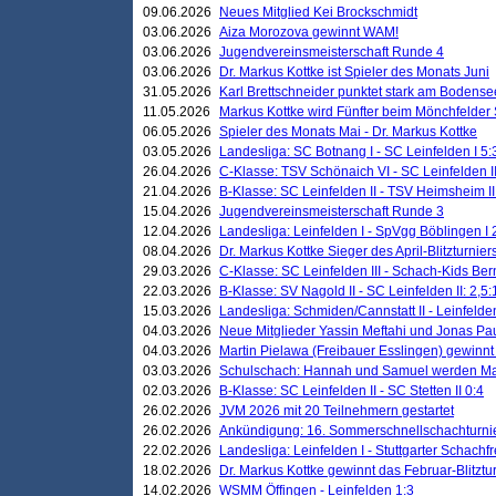
09.06.2026
Neues Mitglied Kei Brockschmidt
03.06.2026
Aiza Morozova gewinnt WAM!
03.06.2026
Jugendvereinsmeisterschaft Runde 4
03.06.2026
Dr. Markus Kottke ist Spieler des Monats Juni
31.05.2026
Karl Brettschneider punktet stark am Bodense
11.05.2026
Markus Kottke wird Fünfter beim Mönchfelder
06.05.2026
Spieler des Monats Mai - Dr. Markus Kottke
03.05.2026
Landesliga: SC Botnang I - SC Leinfelden I 5:
26.04.2026
C-Klasse: TSV Schönaich VI - SC Leinfelden II
21.04.2026
B-Klasse: SC Leinfelden II - TSV Heimsheim II
15.04.2026
Jugendvereinsmeisterschaft Runde 3
12.04.2026
Landesliga: Leinfelden I - SpVgg Böblingen I 
08.04.2026
Dr. Markus Kottke Sieger des April-Blitzturnier
29.03.2026
C-Klasse: SC Leinfelden III - Schach-Kids Ber
22.03.2026
B-Klasse: SV Nagold II - SC Leinfelden II: 2,5:
15.03.2026
Landesliga: Schmiden/Cannstatt II - Leinfelden
04.03.2026
Neue Mitglieder Yassin Meftahi und Jonas Pa
04.03.2026
Martin Pielawa (Freibauer Esslingen) gewinnt 
03.03.2026
Schulschach: Hannah und Samuel werden Ma
02.03.2026
B-Klasse: SC Leinfelden II - SC Stetten II 0:4
26.02.2026
JVM 2026 mit 20 Teilnehmern gestartet
26.02.2026
Ankündigung: 16. Sommerschnellschachturnie
22.02.2026
Landesliga: Leinfelden I - Stuttgarter Schachfr
18.02.2026
Dr. Markus Kottke gewinnt das Februar-Blitztu
14.02.2026
WSMM Öffingen - Leinfelden 1:3