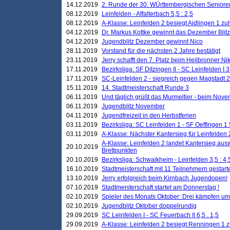
14.12.2019
2. Runde der 30. WÜrttembergischen Seniore
08.12.2019
Leinfelden - Affalterbach 5,5 : 2,5
08.12.2019
A-Klasse: Leinfelden 2 besiegt Aidlingen 1 zu
04.12.2019
Dr. Markus Kottke gewinnt das Dezember Blitzt
04.12.2019
Jugendblitz Dezember gewinnt Nico
28.11.2019
Vorstand für die nächsten 2 Jahre bestätigt
23.11.2019
Jerry schafft den 7. Platz beim Heilbronner 
17.11.2019
Bezirksliga: SF Ditzingen II - SC Leinfelden I 3
17.11.2019
SC-Leinfelden 2 - siegreich gegen Magstadt 2
15.11.2019
14. Stadtmeisterschaft Runde 3
06.11.2019
Und täglich grüßt das Murmeltier - beim Novemb
06.11.2019
Jugendblitz November
04.11.2019
Jugendfreizeit in den Herbstferien
03.11.2019
Bezirksliga: SC Leinfelden 1 - SF Oeffingen 1 
03.11.2019
A-Klasse: Nächster Kantersieg für Leinfelden 2
A-Klasse: Leinfelden 2 landet Kantersieg aus
20.10.2019
Brettpunkten
20.10.2019
Bezirksliga: Schwaikheim - Leinfelden 3,5 : 4,
16.10.2019
Stadtmeisterschaft mit 11 Teilnehmern gestart
13.10.2019
Jerry erfolgreich beim Kirnbach Jugendopen!
07.10.2019
Stadtmeisterschaft startet am Donnerstag !
02.10.2019
Spieler des Monats Oktober: Drei kämpfen um
02.10.2019
Jugendblitz Oktober doppelrundig
29.09.2019
SC Leinfelden I - SC Feuerbach II 6,5 . 1,5
29.09.2019
A-Klasse: Leinfelden 2 besiegt Renningen 1 z