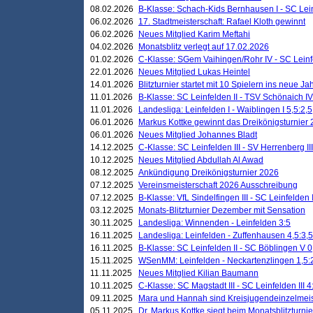
08.02.2026
B-Klasse: Schach-Kids Bernhausen I - SC Leinf
06.02.2026
17. Stadtmeisterschaft: Rafael Kloth gewinnt
06.02.2026
Neues Mitglied Karim Meftahi
04.02.2026
Monatsblitz verlegt auf 17.02.2026
01.02.2026
C-Klasse: SGem Vaihingen/Rohr IV - SC Leinfel
22.01.2026
Neues Mitglied Lukas Heintel
14.01.2026
Blitzturnier startet mit 10 Spielern ins neue J
11.01.2026
B-Klasse: SC Leinfelden II - TSV Schönaich IV
11.01.2026
Landesliga: Leinfelden I - Waiblingen I 5,5:2,5
06.01.2026
Markus Kottke gewinnt das Dreikönigsturnier
06.01.2026
Neues Mitglied Johannes Bladt
14.12.2025
C-Klasse: SC Leinfelden III - SV Herrenberg III
10.12.2025
Neues Mitglied Abdullah Al Awad
08.12.2025
Ankündigung Dreikönigsturnier 2026
07.12.2025
Vereinsmeisterschaft 2026 Ausschreibung
07.12.2025
B-Klasse: VfL Sindelfingen III - SC Leinfelden I
03.12.2025
Monats-Blitzturnier Dezember mit Sensation
30.11.2025
Landesliga: Winnenden - Leinfelden 3:5
16.11.2025
Landesliga: Leinfelden - Zuffenhausen 4,5:3,5
16.11.2025
B-Klasse: SC Leinfelden II - SC Böblingen V 0
15.11.2025
WSenMM: Leinfelden - Neckartenzlingen 1,5:
11.11.2025
Neues Mitglied Kilian Baumann
10.11.2025
C-Klasse: SC Magstadt III - SC Leinfelden III 4
09.11.2025
Mara und Hannah sind Kreisjugendeinzelmei
05.11.2025
Dr. Markus Kottke siegt beim Monatsblitzturn