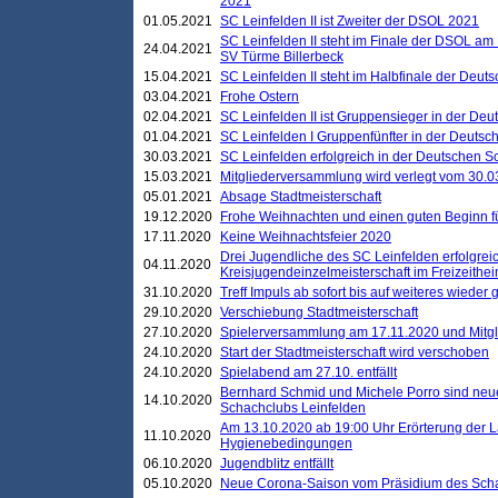
2021
01.05.2021
SC Leinfelden II ist Zweiter der DSOL 2021
SC Leinfelden II steht im Finale der DSOL am 
24.04.2021
SV Türme Billerbeck
15.04.2021
SC Leinfelden II steht im Halbfinale der Deu
03.04.2021
Frohe Ostern
02.04.2021
SC Leinfelden II ist Gruppensieger in der De
01.04.2021
SC Leinfelden I Gruppenfünfter in der Deuts
30.03.2021
SC Leinfelden erfolgreich in der Deutschen 
15.03.2021
Mitgliederversammlung wird verlegt vom 30.0
05.01.2021
Absage Stadtmeisterschaft
19.12.2020
Frohe Weihnachten und einen guten Beginn f
17.11.2020
Keine Weihnachtsfeier 2020
Drei Jugendliche des SC Leinfelden erfolgreic
04.11.2020
Kreisjugendeinzelmeisterschaft im Freizeithe
31.10.2020
Treff Impuls ab sofort bis auf weiteres wieder
29.10.2020
Verschiebung Stadtmeisterschaft
27.10.2020
Spielerversammlung am 17.11.2020 und Mitg
24.10.2020
Start der Stadtmeisterschaft wird verschoben
24.10.2020
Spielabend am 27.10. entfällt
Bernhard Schmid und Michele Porro sind neu
14.10.2020
Schachclubs Leinfelden
Am 13.10.2020 ab 19:00 Uhr Erörterung der L
11.10.2020
Hygienebedingungen
06.10.2020
Jugendblitz entfällt
05.10.2020
Neue Corona-Saison vom Präsidium des Sch