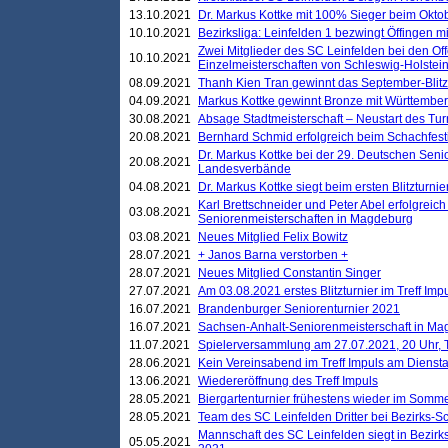
13.10.2021
Dr. Markus Kottke mit 100% Sieger beim Oktobe
10.10.2021
Bezirksliga: Leinfelden 1 bezwingt Öffingen mi
Zwei Mitglieder des SC Leinfelden bei den Of
10.10.2021
Einzelmeisterschaften von Schleswig-Holstei
08.09.2021
Thanh Kien Tran gewinnt das September-Blitz
04.09.2021
Markus Kottke gewinnt Bronze mit Württemberg
30.08.2021
Absage Stadtmeisterschaft – Neustart des Tur
20.08.2021
Bernhard Schmid erfolgreich beim Schachfesti
Dr. Markus Kottke bei der 29. Deutschen Sen
20.08.2021
Landesverbände
04.08.2021
Dr. Markus Kottke siegt beim ersten Blitzturn
Karl Brettschneider und Peter Abel erfolgreic
03.08.2021
Seniorenmeisterschaften in Magdeburg
03.08.2021
Neues Mitglied Felix Bowitz
28.07.2021
+ Janos Barna verstorben +
28.07.2021
Neues Mitglied Constantin Singer
27.07.2021
Am 03.08.2021 erstes Blitzturnier im Treff Im
16.07.2021
Brandenburger Seniorenturnier 2021
16.07.2021
Sachsen-Anhalt-Seniorenmeisterschaft in M
11.07.2021
Spielerversammlung am 27.07.2021, 20 Uhr, T
28.06.2021
Kein Vereinsabend im Treff Impuls am Dienst
13.06.2021
Wiedereröffnung des Treff Impuls
28.05.2021
Biergartenturnier frühestens wieder im Somm
28.05.2021
Team des SC Leinfelden Dritter bei Bezirks-S
Mannschaft des SC Leinfelden siegt in Bezirks
05.05.2021