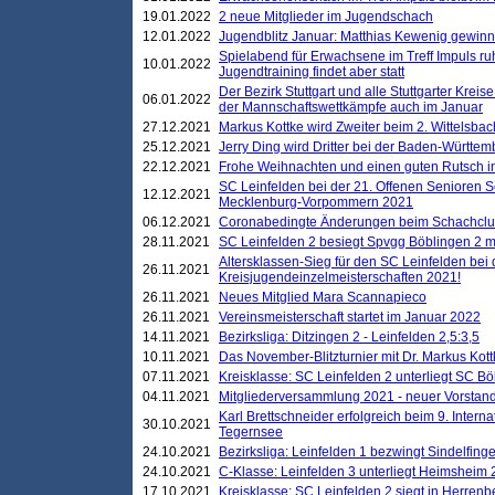
19.01.2022
2 neue Mitglieder im Jugendschach
12.01.2022
Jugendblitz Januar: Matthias Kewenig gewinn
Spielabend für Erwachsene im Treff Impuls ru
10.01.2022
Jugendtraining findet aber statt
Der Bezirk Stuttgart und alle Stuttgarter Krei
06.01.2022
der Mannschaftswettkämpfe auch im Januar
27.12.2021
Markus Kottke wird Zweiter beim 2. Wittelsb
25.12.2021
Jerry Ding wird Dritter bei der Baden-Württem
22.12.2021
Frohe Weihnachten und einen guten Rutsch i
SC Leinfelden bei der 21. Offenen Senioren S
12.12.2021
Mecklenburg-Vorpommern 2021
06.12.2021
Coronabedingte Änderungen beim Schachclub 
28.11.2021
SC Leinfelden 2 besiegt Spvgg Böblingen 2 mi
Altersklassen-Sieg für den SC Leinfelden bei
26.11.2021
Kreisjugendeinzelmeisterschaften 2021!
26.11.2021
Neues Mitglied Mara Scannapieco
26.11.2021
Vereinsmeisterschaft startet im Januar 2022
14.11.2021
Bezirksliga: Ditzingen 2 - Leinfelden 2,5:3,5
10.11.2021
Das November-Blitzturnier mit Dr. Markus Kott
07.11.2021
Kreisklasse: SC Leinfelden 2 unterliegt SC B
04.11.2021
Mitgliederversammlung 2021 - neuer Vorstan
Karl Brettschneider erfolgreich beim 9. Inte
30.10.2021
Tegernsee
24.10.2021
Bezirksliga: Leinfelden 1 bezwingt Sindelfinge
24.10.2021
C-Klasse: Leinfelden 3 unterliegt Heimsheim 2
17.10.2021
Kreisklasse: SC Leinfelden 2 siegt in Herrenbe