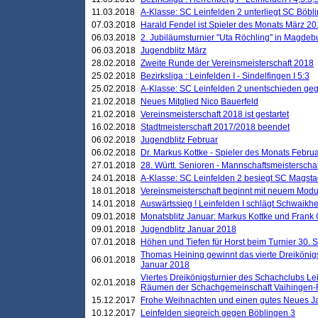
11.03.2018
A-Klasse: SC Leinfelden 2 unterliegt SC Böbli
07.03.2018
Harald Fendel ist Spieler des Monats März 2
06.03.2018
2. Jubiläumsturnier "Uta Röchling" in Magdebu
06.03.2018
Jugendblitz März
28.02.2018
Zweite Runde der Vereinsmeisterschaft 2018
25.02.2018
Bezirksliga : Leinfelden I - Sindelfingen I 5:3
25.02.2018
A-Klasse: SC Leinfelden 2 unentschieden geg
21.02.2018
Neues Mitglied Nico Bauerfeld
21.02.2018
Vereinsmeisterschaft 2018 ist gestartet
16.02.2018
Stadtmeisterschaft 2017/2018 beendet
06.02.2018
Jugendblitz Februar
06.02.2018
Dr. Markus Kottke - Spieler des Monats Febru
27.01.2018
28. Württ. Senioren - Mannschaftsmeisterscha
24.01.2018
A-Klasse: SC Leinfelden 2 besiegt SC Magstadt
18.01.2018
Vereinsmeisterschaft beginnt mit neuem Mod
14.01.2018
Auswärtssieg ! Leinfelden I schlägt Schwaikhei
09.01.2018
Monatsblitz Januar: Markus Kottke und Frank
09.01.2018
Jugendblitz Januar 2018
07.01.2018
Höhen und Tiefen für Horst beim Turnier 30. 
Thomas Heining gewinnt das vierte Dreikönigs
06.01.2018
Januar 2018
Viertes Dreikönigsturnier des Schachclubs Le
02.01.2018
Räumen der Schachgemeinschaft Vaihingen-
15.12.2017
Frohe Weihnachten und einen gutes Neues J
10.12.2017
Leinfelden siegreich gegen Böblingen 3