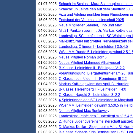
01.07.2025
Schach im Schloss: Mara Scannapieco in der
23.06.2025
Schachclub Leinfelden auf dem Stadtfest 50 
22.06.2025
Aiza und Adelina punkten beim Pfingstopen i
15.06.2025
Endstand der Vereinsmeisterschaft 2025
04.06.2025
Neue Mitglieder Samuel, Tino und Max
04.06.2025
Mit 21 Punkten gewinnt Dr. Markus Kottke das J
19.05.2025
Landesliga: SC Leinfelden I - SC Waiblingen I
07.05.2025
Mai-Blitzturnier mit größter Teilnehmerzahl se
04.05.2025
Landesliga: Öffingen I - Leinfelden I 3,5:4,5
03.05.2025
WSenMM Runde 5: Leinfelden gewinnt 2,5:1,
01.05.2025
Neues Mitglied Roman Borriß
01.05.2025
Neues Mitglied Mahmoud Alhajyousef
27.04.2025
B-Klasse: Leinfelden II - Böblingen V: 2:2
21.04.2025
Vorankündigung: Biergartenturnier am 26. Juli
06.04.2025
C-Klasse: Leinfelden III - Renningen III 2:2
01.04.2025
Markus Kottke gewinnt das April-Blitzturnier
30.03.2025
B-Klasse: Herrenberg III - Leinfelden II 4:0
23.03.2025
C-Klasse: Nagold 2 - Leinfelden 3: 2:2
23.03.2025
4 Spielerinnen des SC Leinfelden in Magstadt
22.03.2025
WSenMM: Leinfelden gewinnt 3,5:0,5 in Heilb
19.03.2025
Neues Mitglied Max Sunkovsky
17.03.2025
Landesliga: Leinfelden 1 unterliegt mit 3,5:4,5
06.03.2025
2. Runde Jugendvereinsmeisterschaft ausgel
05.03.2025
Dr.Markus Kottke - Sieger beim März Blitzturni
02.03.2025
B-Klasse: Schach-Kids Bernhausen I - SC Lein