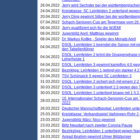
26.04.2022
Jerry wird Sechster bei der württembergische
24.04.2022
Kreisklasse: SC Leinfelden 2 unterliegt gege
20.04.2022
Jerry Ding gewinnt Silber bei der württemberg
07.04.2022
Schach-Senioren-Cup am Tegernsee vom 26. M
06.04.2022
Jerry qualifiziert sich für die WJEM!
06.04.2022
Jugenblitz April: Matthias gewinnt
06.04.2022
Dr. Markus Kottke - Spieler des Monats April
DSOL: Leinfelden 1 beendet die Saison mit e
04.04.2022
den Tabellenführer
DSOL: Leinfelden 2 krönt die Gruppenphase m
04.04.2022
Leherheide 1
04.04.2022
DSOL: Leinfelden 3 gewinnt kampflos 4:0 geg
03.04.2022
Bezirkliga: Leinfelden 1 gelingt ein starker 4
03.04.2022
TSV Schönaich 5 gegen SC Leinfelden 3
31.03.2022
DSOL: Leinfelden 2 sichert sich mit einem 2:2 d
30.03.2022
DSOL: Leinfelden 3 unterliegt 1:3 gegen den 
30.03.2022
DSOL: Leinfelden 1 unterliegt knapp mit 1,5
10. Internationaler Schach-Senioren-Cup am T
28.03.2022
2022
26.03.2022
Deutscher Mannschaftspokal: Leinfelden unte
25.03.2022
Kreisklasse: Verbandsspiel Vaihingen-Rohr 2 
23.03.2022
Jugendblitz März: Nico gewinnt
23.03.2022
Blitz Neustart nach zweiter Corona Pause
20.03.2022
Bezirksliga: Leinfelden 1 unterliegt gegen Nag
18.03.2022
Amjad Ibrahim gewinnt Ulmer Blitzturnier