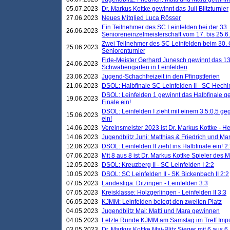
05.07.2023
Dr. Markus Kottke gewinnt das Juli Blitzturnier
27.06.2023
Neues Mitglied Luca Rösser
Ein Teilnehmer des SC Leinfelden bei der 33.
26.06.2023
Senioreneinzelmeisterschaft vom 17. bis 25.
Zwei Teilnehmer des SC Leinfelden beim 30.
25.06.2023
Seniorenturnier
Fide-Meister Gerhard Junesch gewinnt das 1
24.06.2023
Schwabengarten in Leinfelden
23.06.2023
Jugend-Schachfreizeit in den Pfingstferien
21.06.2023
DSOL: Halbfinale SC Leinfelden II - SC Hechi
DSOL: Leinfelden 1 gewinnt das Halbfinale geg
19.06.2023
Finale ein!
DSOL: Leinfelden I zieht mit einem 3.5:0,5 g
15.06.2023
ein!
14.06.2023
Vereinsmeister 2023 ist Dr. Markus Kottke - 
14.06.2023
Jugendblitz Juni: Matthias & Friedrich und M
12.06.2023
DSOL: Leinfelden II zieht ins Halbfinale ein! 2
07.06.2023
Mit 8 aus 8 ist Dr. Markus Kottke Spieler des 
12.05.2023
DSOL: Kreuzberg II - SC Leinfelden I 2:2
10.05.2023
DSOL: SC Leinfelden II - SK Bickenbach II 2:2
07.05.2023
Landesliga: Ditzingen - Leinfelden 3:3
07.05.2023
Kreisklasse: Holzgerlingen - Leinfelden II 3:3
06.05.2023
KJMM: Leinfelden belegt den zweiten Platz
04.05.2023
Jugendblitz Mai: Matti und Mara gewinnen
04.05.2023
Letzte Runde KJMM am Samstag im Treff Imp
03.05.2023
Dr. Markus Kottke Mai-Blitz Sieger mit 6 aus 6