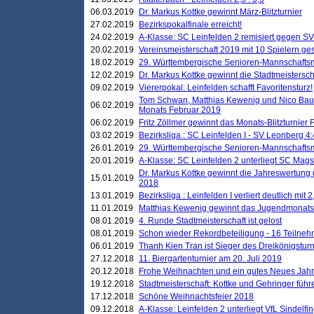
06.03.2019
Dr. Markus Kottke gewinnt März-Blitzturnier
27.02.2019
Bezirkspokalfinale erreicht!
24.02.2019
A-Klasse: SC Leinfelden 2 remisiert gegen SV
20.02.2019
Vereinsmeisterschaft 2019 mit 10 Spielern ges
18.02.2019
29. Württembergische Senioren-Mannschaftsm
12.02.2019
Dr. Markus Kottke gewinnt die Stadtmeistersc
09.02.2019
Viererpokal: Leinfelden schafft Favoritensturz!
Tom Schwan, Matthias Kewenig und Nico Baue
06.02.2019
Monats Februar 2019
06.02.2019
Fritz Zöllmer gewinnt das Monats-Blitzturnier 
03.02.2019
Bezirksliga : SC Leinfelden I - SV Leonberg 4:
26.01.2019
29. Württembergische Senioren-Mannschaftsm
20.01.2019
A-Klasse: SC Leinfelden 2 unterliegt SC Magst
Dr. Markus Kottke gewinnt die Jahreswertung d
15.01.2019
2018
13.01.2019
Bezirksliga : Leinfelden I verliert deutlich mit 
11.01.2019
Matthias Kewenig gewinnt das Jugendmonatsbl
08.01.2019
4. Runde Stadtmeisterschaft ist gelost
08.01.2019
Schon wieder Rekordbeteiligung - 16 Teilneh
06.01.2019
Thanh Kien Tran ist Sieger des Dreikönigstur
27.12.2018
11. Biergartenturnier am 20. Juli 2019
20.12.2018
Frohe Weihnachten und ein gutes Neues Jah
19.12.2018
Stadtmeisterschaft: Kottke und Gehringer führ
17.12.2018
Schöne Weihnachtsfeier 2018
09.12.2018
A-Klasse: Leinfelden 2 unterliegt VfL Sindelfin