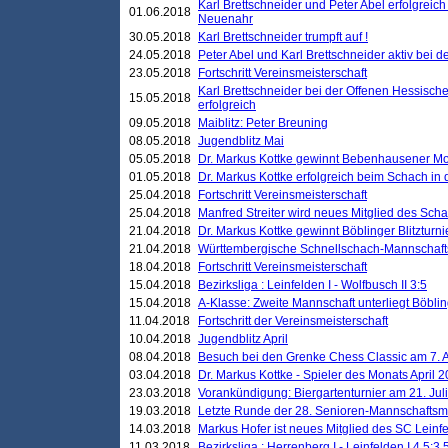
Karl Brettschneider und Peter Abel erfolgreic
01.06.2018
Neuenahr
30.05.2018
Karl Brettschneider trumpft auf !
24.05.2018
Peter Abel und Karl Brettschneider aktiv bei
23.05.2018
Fortschritt Vereinsmeisterschaft
Karl Brettschneider bei der Offenen Hessisch
15.05.2018
erfolgreich
09.05.2018
Maiblitz: Peter Breuning
08.05.2018
Jugendblitz Mai
05.05.2018
Dr. Markus Kottke gewinnt Bebenhausener Mo
01.05.2018
Dr. Markus Kottke erfolgreich beim Schach in
25.04.2018
Fortschritt Vereinsmeisterschaft
25.04.2018
Manfred Streiter wird neues Mitglied des Sch
21.04.2018
Dr. Markus Kottke gewinnt Böblinger Blitzturni
21.04.2018
Württembergische Schnellschach-Mannschafts
18.04.2018
Fortschritt Vereinsmeisterschaft
15.04.2018
Bezirksliga : Leinfelden I - Wolfbusch II 3:5
15.04.2018
A-Klasse: Zweite Mannschaft unterliegt Böblin
11.04.2018
Fortschritt der Vereinsmeisterschaft
10.04.2018
Jugendblitz April
08.04.2018
Besuch bei den Grenke Chess Classic am 7. A
03.04.2018
Dr. Markus Kottke - Spieler des Monats April 
23.03.2018
Vorankündigung: Biergartenturnier am 21. Jul
19.03.2018
Letzte Runde der 28. Senioren-Mannschaftsme
14.03.2018
Markus Hofer ist neues Mitglied des SC Leinf
11.03.2018
Bezirksliga : Herrenberg I - Leinfelden I 4,5:3,