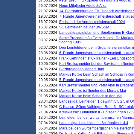
07.08.2024
Peter Breuning - Spieler des Monats August.
26.07.2024
Neue Mitglieder Adele & Aiza
21.07.2024
14. Biergartenturnier: FM Junesch wiederholt
19.07.2024
7. Runde Jugendvereinsmeisterschaft ist ausg
16.07.2024
Endstand der Vereinsmeisterschaft 2024
16.07.2024
SC Leinfelden bei der BWSSM
16.07.2024
Landesligaspielplan und Spieltermine B-Kla
Same Procedure As Every Month - Dr. Markus 
03.07.2024
Scoring 100%
02.07.2024
Drei Leinfeldener beim Großmeistersimultan 
28.06.2024
6. Runde Jugendvereinsmeisterschaft ist ausg
18.06.2024
Frank Gehringer ist C-Trainer - Leistungssport
10.06.2024
Karl Brettschneider bei der Bayrischen Senio
04.06.2024
Blitzturnier des Monats Juni
02.06.2024
Markus Kottke beim Schach im Schloss in Kü
20.05.2024
5. Runde Jugendvereinsmeisterschaft ist ausg
15.05.2024
Karl Brettschneider und Peter Abel in Bregenz
08.05.2024
Markus Kottke ist Spieler des Monats Mai
01.05.2024
Markus Kottke beim Schach in den Mai
28.04.2024
Landesliga: Leinfelden 1 gewinnt 5,5:2,5 in Ö
21.04.2024
C-Klasse: SGem Vaihingen-Rohr 6 - SC Leinfe
21.04.2024
Kreisklasse: Leinfelden II - Holzgerlingen I 2,5
13.04.2024
Leinfelden bei der württembergischen Mannsc
07.04.2024
Landesliga: Leinfelden I - Schönaich III 4:4
06.04.2024
Mara bei den württembergischen Meisterscha
03.04.2024
Dr. Markus Kottke April-Blitzschach-Sieger mit