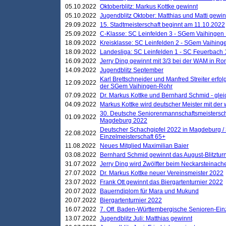
05.10.2022
Oktoberblitz: Markus Kottke gewinnt
05.10.2022
Jugendblitz Oktober: Matthias und Matti gewi
29.09.2022
15. Stadtmeisterschaft beginnt am 11.10.2022
25.09.2022
C-Klasse: SC Leinfelden 3 - SGem Vaihingen 
18.09.2022
Kreisklasse: SC Leinfelden 2 - SGem Vaihinge
18.09.2022
Landesliga: SC Leinfelden 1 - SC Feuerbach 
16.09.2022
Jerry Ding gewinnt mit 3/3 bei der WAM in 
14.09.2022
Jugendblitz September
Karl Brettschneider und Manfred Streiter erfo
12.09.2022
der SGem Vaihingen-Rohr
07.09.2022
Dr. Markus Kottke und Bernhard Schmid - glei
04.09.2022
Markus Kottke wird deutscher Meister mit de
30. Deutsche Seniorenmannschaftsmeistersch
01.09.2022
Magdeburg 2022
Deutscher Schachgipfel 2022 in Magdeburg /
22.08.2022
Einzelmeisterschaft 65+
11.08.2022
Neues Mitglied Maximilian Baier
03.08.2022
Bernhard Schmid gewinnt das August-Blitzturn
31.07.2022
Jerry Ding wird Zwölfter beim Neckarsteinac
27.07.2022
Dr. Markus Kottke neuer Vereinsmeister 2022
23.07.2022
Frank Ott gewinnt das Biergartenturnier 2022
20.07.2022
Bauerndiplom für Mara und Mukund
20.07.2022
Biergartenturnier 2022
16.07.2022
7. Off. Baden-Württembergische Senioren-Ein
13.07.2022
Jugendblitz Juli: Matthias gewinnt