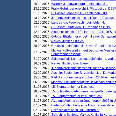
26.10.2025
WSenMM: Ludwigsburg - Leinfelden 3:1
23.10.2025
Frank Gehringer erreicht 3. Platz bei der DS
21.10.2025
B-Klasse: Leonberg III - Leinfelden II 0:4
13.10.2025
Jugendvereinsmeisterschaft Runde 7 ist ausg
12.10.2025
Landesliga: Feuerbach - Leinfelden 4:4
12.10.2025
C-Klasse: Leinfelden III - Renningen III 3:1
12.10.2025
Stadtmeisterschaft LE startet am 13.11. in Stet
08.10.2025
Oktober Blitzturnier endet mit einer Sensation!
30.09.2025
Neues Mitglied Luis Zhi
28.09.2025
B-Klasse: Leinfelden II - Spvgg Renningen II 2
Markus Kottke wird erneut Deutscher Meister 
27.09.2025
Seniorenmannschaft
21.09.2025
Saisonauftakt Landesliga: Leinfelden 1. verlier
16.09.2025
Neues Mitglied Emil Bauer
15.09.2025
Jugendvereinsmeisterschaft Runde 6 ist ausg
03.09.2025
Auch im September Blitzturnier siegt Dr. Mark
25.08.2025
Karl Brettschneider glänzt beim 22. Pheinlan
06.08.2025
Monats-Blitzturnier August: Dr. Markus Kottke
31.07.2025
15. Biergartenturnier Nachlese
28.07.2025
15. Schwabengartenturnier mit großer Beteili
23.07.2025
15. Biergartenturnier ist ausgebucht!
21.07.2025
Aiza und Adelina beim Jugendopen 2025 in 
07.07.2025
Baden-Württembergische Mädchenmeistersch
02.07.2025
Hitzeschlacht beim Juli Blitzturnier
01.07.2025
Schach im Schloss: Markus Kottke in Künzels