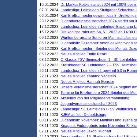
10.01.2024
Dr. Markus Kottke startet 2024 mit 100% beim 
07.01.2024
Landesliga: Leinfelden Stuttgarter Schachfreun
06.01.2024
Karl Brettschneider gewinnt das 8. Dreikönigs
29.12.2023
Jugendvereinsmeisterschaft 2024 startet am 0
17.12.2023
Landesliga: Leinfelden unterliegt Backnang kn
15.12.2023
Dreikönigsturnier am Sa, 6.1.2023 ab 14:00 U
09.12.2023
Württembergische Senioren-Mannschaftsmeiste
06.12.2023
Jugendblitz Dezember: Anton gewinnt vor Matt
06.12.2023
Karl Brettschneider - Spieler des Monats De
05.12.2023
Neues Mitglied Emile Renkl
03.12.2023
C-Klasse: TSV Simmozheim 1 - SC Leinfelden
03.12.2023
Kreisklasse: SC Leinfelden 2 – TSV Heimshei
26.11.2023
Landesliga: Leinfelden 1 gewinnt 5:3 in Ro
22.11.2023
Neues Mitglied Yannick Nägelein
22.11.2023
Neues Mitglied Hannah Gonsior
21.11.2023
Unsere Vereinsmeisterschaft 2024 beginnt am
21.11.2023
Termine für Blitzturniere 2024 Spieler des Mon
21.11.2023
Aktuelles von der Mitgliederversammlung
20.11.2023
Jugendvereinsmeisterschaft 2023
12.11.2023
Landesliga: SC Leinfelden I - SV Wolfbusch II 
10.11.2023
KJEM auf der Diepoldsburg
08.11.2023
Jugendblitz November: Matthias und Tijana 
08.11.2023
Knappes Endergebnis beim November Blitztur
07.11.2023
Neues Mitglied Jakob Rudhart
24.10.2023
Ausschreibung 15. Stadtmeisterschaft LE ist o