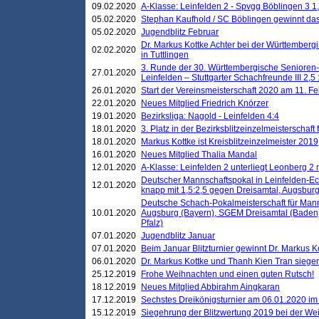
09.02.2020
A-Klasse: Leinfelden 2 - Spvgg Böblingen 3 1,
05.02.2020
Stephan Kaufhold / SC Böblingen gewinnt das 
05.02.2020
Jugendblitz Februar
Dr. Markus Kottke Achter bei der Württembergi
02.02.2020
in Tuttlingen
3. Runde der 30. Württembergische Senioren
27.01.2020
Leinfelden – Stuttgarter Schachfreunde III 2,5 
26.01.2020
Start der Vereinsmeisterschaft 2020 am 11. F
22.01.2020
Neues Mitglied Friedrich Knörzer
19.01.2020
Bezirksliga: Nagold - Leinfelden 4:4
18.01.2020
3. Platz in der Bezirksblitzeinzelmeisterschaft
18.01.2020
Markus Kottke ist Kreisblitzeinzelmeister 2019
16.01.2020
Neues Mitglied Thalia Mandal
12.01.2020
A-Klasse: Leinfelden 2 unterliegt Leonberg 2 
Deutscher Mannschaftspokal in Leinfelden-Ech
12.01.2020
knapp mit 1,5:2,5 gegen Dreisamtal, Augsbur
Deutsche Schach-Pokalmeisterschaft für Mann
10.01.2020
Augsburg (Bayern), SGEM Dreisamtal (Baden
Pfalz)
07.01.2020
Jugendblitz Januar
07.01.2020
Beim Januar Blitzturnier gewinnt Dr. Markus 
06.01.2020
Dr. Markus Kottke und Thanh Kien Tran siegen
25.12.2019
Frohe Weihnachten und einen guten Rutsch!
18.12.2019
Neues Mitglied Abbirahm Aingkaran
17.12.2019
Sechstes Dreikönigsturnier am 06.01.2020 im T
15.12.2019
Siegehrung der Blitzwertung 2019 bei der Wei