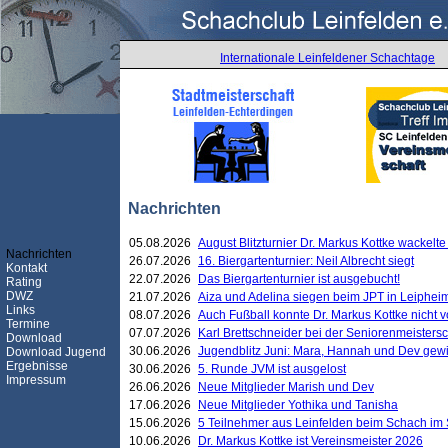
Internationale Leinfeldener Schachtage
Nachrichten
05.08.2026
August Blitzturnier Dr. Markus Kottke wackel
Nachrichten
26.07.2026
16. Biergartenturnier: Neil Albrecht siegt
Kontakt
22.07.2026
Das Biergartenturnier ist ausgebucht!
Rating
DWZ
21.07.2026
Aiza und Adelina siegen beim JPT in Leiphei
Links
08.07.2026
Auch Fußball konnte Dr. Markus Kottke nicht
Termine
07.07.2026
Karl Brettschneider bei der Seniorenmeister
Download
30.06.2026
Jugendblitz Juni: Mara, Hannah und Dev gew
Download Jugend
Ergebnisse
30.06.2026
5. Runde JVM ist ausgelost
Impressum
26.06.2026
Neue Mitglieder Marish und Dev
17.06.2026
Neue Mitglieder Yothika und Tanisha
15.06.2026
5 Teilnehmer aus Leinfelden beim Schach im 
10.06.2026
Dr. Markus Kottke ist Vereinsmeister 2026