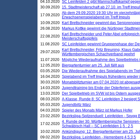
04.10.2020
SC Leinfelden 2 gibt Mannschaftskampf gege
30.09.2020
15. Stadtmeisterschaft ab 27.10. im Treff Impu
Ab dem 29.09.2020 19:30 Uhr im vierzehntäg
17.09.2020
Erwachsenenspielabend im Treff Impuls
10.09.2020
Karl Brettschneider gewinnt das Seniorenopen
26.08.2020
Markus Kottke gewinnt die Nürtinger Stadtmei
Karl Brettschneider und Peter Abel erfolgreic
22.08.2020
Meisterschaftsgipfels
11.08.2020
SC Leinfelden gewinnt Gruppenphase der De
Karl Brettschneider, Fritz Breuning, Klaus Gab
29.07.2020
Württembergischen Schachverband geehrt
11.07.2020
Mögliche Wiederaufnahme des Spielbetriebs
12.05.2020
Biergartenturnier am 25. Juli fällt aus
03.05.2020
Die Wiederaufnahme des Spielabends im Treff
16.04.2020
Spielabend im Treff Impuls frühestens wieder
30.03.2020
Monatsblitzturnier am 07.04.2020 ist abgesag
14.03.2020
Jugendtraining bis Ende der Osterferien ausg
13.03.2020
Der Spielbetrieb im SVW ist bis Ostern ausges
08.03.2020
A-Klasse, Runde 8: SC Leinfelden 2 besiegt 
05.03.2020
Jugendbiltz März
04.03.2020
Spieler des Monats März ist Markus Hofer
23.02.2020
Bezirksliga-Spitzenduell: Leinfelden - Spvgg 
4. Runde der 30. Württembergische Senioren
17.02.2020
Schwäbisch Hall – SC Leinfelden 1,5 : 2,5
10.02.2020
Ankündigung: 12. Biergartenturnier am 25. Juli
09.02.2020
Bezirksliga: Leinfelden - Herrenberg 4,5:3,5