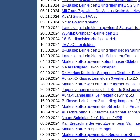
10.11.2024
B-Klasse: Leinfelden 2 unterliegt mit 1,5;2,5 
06.11.2024
Mit 7 aus 7 gewinnt Dr. Markus Kottke das Nov
05.11.2024
KJEM Stuttgart-West
05.11.2024
Neue Bauerndiplome
27.10.2024
Landesliga: Leinfelden gewinnt 5:3 auswärts
20.10.2024
WSMM: Grunbach-Leinfelden 2:2
16.10.2024
16. Stadtmeisterschaft gestartet
16.10.2024
JVM SC Leinfelden
13.10.2024
B-Klasse: Leinfelden 2 unterliegt gegen Vaihi
13.10.2024
Landesliga: Leinfelden I - Schmiden-Cannstatt 
04.10.2024
Markus Kottke gewinnt Bebenhäuser Oktober-B
02.10.2024
Neues Mitglied Jakob Schleper
02.10.2024
Dr. Markus Kottke ist Sieger des Oktober- Blitz
29.09.2024
Auftakt C-Klasse: Leinfelden 3 verliert 1,5:2,5
28.09.2024
Markus Kottke wird erneut Deutscher Meister 
26.09.2024
Jugendvereinsmeisterschaft Runde 8 ist ausg
22.09.2024
Auftakt Landesliga: Leinfelden gewinnt 5:3
15.09.2024
B-Klasse: Leinfelden 2 unterliegt knapp mit 1,
14.09.2024
Markus Kottke gewinnt die Sillenbucher Amate
10.09.2024
Ausschreibung 16. Stadtmeisterschaft ist onli
09.09.2024
Neuer Spielplan für C-Klasse 24/25
08.09.2024
Karl Brettschneider wird Zweiter beim Vaihing
03.09.2024
Markus Kottke in Spaichingen
03.09.2024
Markus Kottke gewinnt das September-Blitztur