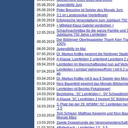
05.06.2019
Jugendblitz Juni
05.06.2019
Peter Breuning ist Spieler des Monats Juni.
26.05.2019
3:1 im Landespokal-Viertelfinale!
26.05.2019
Erfolgreiche Veranstaltung zum Jubiläum 750
14.05.2019
+ Mitglied Klaus Gabriel verstorben +
Schachnachmittag für die ganze Familie und 
12.05.2019
Jubiläums 750 Jahre Leinfelden
Der Böblinger Oberligaspieler Thanh Kien Tran
08.05.2019
100%
08.05.2019
Jugendblitz im Mai
07.05.2019
Dr. Markus Kottke gewinnt die Nürtinger Stadt
14.04.2019
A-Klasse: Leinfelden 2 unterliegt Leonberg 2 a
09.04.2019
Leinfelden im Mannschaftspokal nun auf Ver
Leinfelden I schlägt Vaihingen/Rohr I mit 6:2 
07.04.2019
ab
03.04.2019
Dr. Markus Kottke mit 8 aus 8 Spieler des Mona
03.04.2019
Nico Bauerfeld gewinnt das Monats-Blitzturnier
30.03.2019
Leinfelden ist Bezirks-Pokalsieger!
24.03.2019
Bezirksliga : SC Leinfelden I - SV Schwaikheim
24.03.2019
A-Klasse: SC Leinfelden 2 besiegt SC Böbling
3. Platz bei der 29. WSMM ! SC Leinfelden b
16.03.2019
:1,5
Tom Schwan, Matthias Kewenig und Nico Baue
13.03.2019
Monats März
13.03.2019
Zweite Doppelrunde der Vereinsmeisterschaft i
11.03.2019
Affalterbach - Leinfelden 2,5 . 5,5