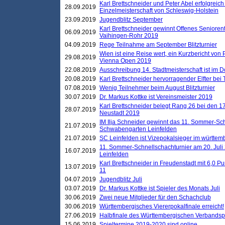
Karl Brettschneider und Peter Abel erfolgreich
28.09.2019
Einzelmeisterschaft von Schleswig-Holstein
23.09.2019
Jugendblitz September
Karl Brettschneider gewinnt Offenes Seniore
06.09.2019
Vaihingen-Rohr 2019
04.09.2019
Rege Teilnahme am September Blitzturnier
Wien ist eine Reise wert, ein Kurzbericht von
29.08.2019
Vienna Open 2019
22.08.2019
Ausschreibung 14. Stadtmeisterschaft ist im
20.08.2019
Karl Brettschneider hervorragender Elfter bei
07.08.2019
Wenig Teilnehmer beim August Blitzturnier
30.07.2019
Dr. Markus Kottke ist Vereinsmeister 2019
Karl Brettschneider belegt Rang 26 bei den 1
28.07.2019
Neustadt 2019
IM Ilja Schneider gewinnt das 11. Sommer-Sch
21.07.2019
Schwabengarten Leinfelden
21.07.2019
SC Leinfelden ist Vizepokalsieger im württem
11. Sommer-Schnellschachturnier am 20. Jul
16.07.2019
Leinfelden
Karl Brettschneider in Freudenstadt mit 6,0 
13.07.2019
11
04.07.2019
Jugendblitz Juli
03.07.2019
Dr. Markus Kottke ist Spieler des Monats Juli
30.06.2019
Zwei neue Mitglieder für den Schachclub
30.06.2019
Württembergisches Viererpokalfinale erreicht!
27.06.2019
Halbfinale des Württembergischen Verbands
15.06.2019
Spieltermine 2019-2020 sind online