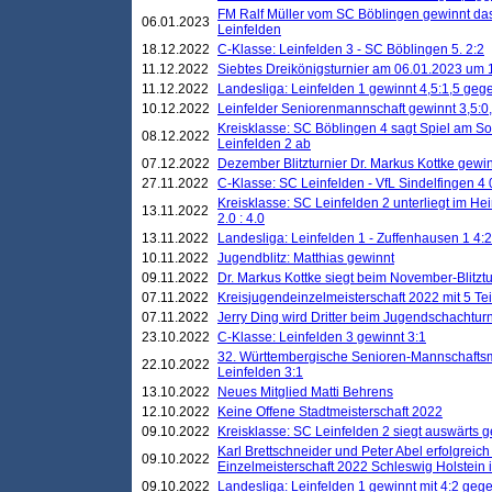
FM Ralf Müller vom SC Böblingen gewinnt das 
06.01.2023
Leinfelden
18.12.2022
C-Klasse: Leinfelden 3 - SC Böblingen 5. 2:2
11.12.2022
Siebtes Dreikönigsturnier am 06.01.2023 um 1
11.12.2022
Landesliga: Leinfelden 1 gewinnt 4,5:1,5 ge
10.12.2022
Leinfelder Seniorenmannschaft gewinnt 3,5:
Kreisklasse: SC Böblingen 4 sagt Spiel am S
08.12.2022
Leinfelden 2 ab
07.12.2022
Dezember Blitzturnier Dr. Markus Kottke gewin
27.11.2022
C-Klasse: SC Leinfelden - VfL Sindelfingen 4 
Kreisklasse: SC Leinfelden 2 unterliegt im H
13.11.2022
2.0 : 4.0
13.11.2022
Landesliga: Leinfelden 1 - Zuffenhausen 1 4:2
10.11.2022
Jugendblitz: Matthias gewinnt
09.11.2022
Dr. Markus Kottke siegt beim November-Blitztu
07.11.2022
Kreisjugendeinzelmeisterschaft 2022 mit 5 T
07.11.2022
Jerry Ding wird Dritter beim Jugendschachturn
23.10.2022
C-Klasse: Leinfelden 3 gewinnt 3:1
32. Württembergische Senioren-Mannschaftsm
22.10.2022
Leinfelden 3:1
13.10.2022
Neues Mitglied Matti Behrens
12.10.2022
Keine Offene Stadtmeisterschaft 2022
09.10.2022
Kreisklasse: SC Leinfelden 2 siegt auswärts g
Karl Brettschneider und Peter Abel erfolgreic
09.10.2022
Einzelmeisterschaft 2022 Schleswig Holstein 
09.10.2022
Landesliga: Leinfelden 1 gewinnt mit 4:2 geg