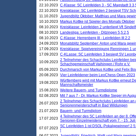
22.10.2023
C-Klasse: SC Leinfelden 3 - SC Magstadt 3 3,
22.10.2023
Kreisklasse: SC Leinfelden 2 besiegt TSV Schö
11.10.2023
Jugendblitz Oktober: Matthias und Mara gewi
10.10.2023
Markus Kottke ist Spieler des Monats Oktober
08.10.2023
Kreisklasse: Leinfelden 2 unterliegt Vfl Sindel
08.10.2023
Landesliga: Leinfelden - Ditzingen 5,5:2,5
08.10.2023
C-Klasse: Herrenberg III - Leinfelden III 2:2
24.09.2023
Monatsblitz September: Anton und Mara gew
17.09.2023
Kreisklasse: Spielvereinigung Renningen 1 unt
17.09.2023
C-KLasse: SC Leinfelden 3 besiegt SV Leonbe
2 Teilnehmer des Schachclubs Leinfelden bei
10.09.2023
Schachgemeinschaft Vaihingen / Rohr e.V.
05.09.2023
Durchmarsch von Markus Kottke und Felix Bow
20.08.2023
Vier Leinfeldener beim LeoChess Open 2023
Württemberg wird mit Markus Kottke erneut D
19.08.2023
Mannschaftsmeister
15.08.2023
Weitere Bauern- und Turmdiplome
02.08.2023
Mit 7 aus 7 - Dr. Markus Kottke Sieger im Augus
2 Teilnehmer des Schachclubs Leinfelden an 
26.07.2023
Seniorenmeisterschaft in Bad Wildungen
21.07.2023
Bauern- und Turmdiplom
4 Teilnehmer des SC Leinfelden an der 8. O
17.07.2023
Senioren-Einzelmeisterschaft vom 7. - 15. Jul
SC Leinfelden 1 ist DSOL-Pokalgewinner! 2,5:1
07.07.2023
!
06.07.2023
Jugendblitz: Friedrich, Matti und Mara gewinn