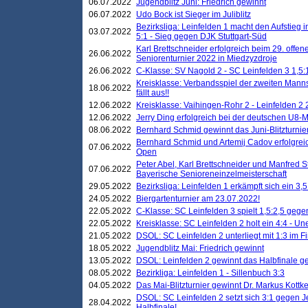
06.07.2022
Jugendblitz Juni: Friedrich gewinnt
06.07.2022
Udo Bock ist Sieger im Juliblitz
Bezirksliga: Leinfelden 1 macht den Aufstieg i
03.07.2022
5:1 - Sieg gegen DJK Stuttgart-Süd
Karl Brettschneider erfolgreich beim 29. off
26.06.2022
Seniorenturnier 2022 in Miedzyzdroje
26.06.2022
C-Klasse: SV Nagold 2 - SC Leinfelden 3 1,5:
Kreisklasse: Verbandsspiel der zweiten Manns
18.06.2022
fällt aus!!
12.06.2022
Kreisklasse: Vaihingen-Rohr 2 - Leinfelden 2 
12.06.2022
Jerry Ding erfolgreich bei der deutschen U8-M
08.06.2022
Bernhard Schmid gewinnt das Juni-Blitzturnie
Bernhard Schmid und Artemij Cadov erfolgreic
07.06.2022
Open
Peter Abel, Karl Brettschneider und Manfred St
07.06.2022
Bayerische Senioreneinzelmeisterschaft
29.05.2022
Bezirksliga: Leinfelden 1 erkämpft sich ein 3,
24.05.2022
Biergartenturnier am 23.07.2022!
22.05.2022
C-Klasse: SC Leinfelden 3 spielt 1,5:2,5 geg
22.05.2022
Kreisklasse: SC Leinfelden 2 holt ein 4:4 - 
21.05.2022
DSOL: SC Leinfelden 2 unterliegt mit 1:3 im F
18.05.2022
Jugendblitz Mai: Friedrich gewinnt
13.05.2022
DSOL: Leinfelden 2 gewinnt das Halbfinale geg
08.05.2022
Bezirkliga: Leinfelden 1 - Sillenbuch 3:3
04.05.2022
Das Mai-Blitzturnier gewinnt Dr. Markus Kottk
DSOL: SC Leinfelden 2 setzt sich 3:1 gegen J
28.04.2022
Halbfinale!