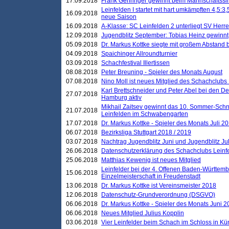
17.09.2018
Frank Gehringer gewinnt beim Mannschaftssi
Leinfelden I startet mit hart umkämpften 4,5:
16.09.2018
neue Saison
16.09.2018
A-Klasse: SC Leinfelden 2 unterliegt SV Herre
12.09.2018
Jugendblitz September: Tobias Heinz gewinnt
05.09.2018
Dr. Markus Kottke siegte mit großem Abstand 
04.09.2018
Spaichinger Allroundturnier
03.09.2018
Schachfestival Illertissen
08.08.2018
Peter Breuning - Spieler des Monats August
07.08.2018
Nino Moll ist neues Mitglied des Schachclubs
Karl Brettschneider und Peter Abel bei den D
27.07.2018
Hamburg aktiv
Mikhail Zaitsev gewinnt das 10. Sommer-Schn
21.07.2018
Leinfelden im Schwabengarten
17.07.2018
Dr. Markus Kottke - Spieler des Monats Juli 2
06.07.2018
Bezirksliga Stuttgart 2018 / 2019
03.07.2018
Nachtrag Jugendblitz Juni und Jugendblitz Jul
26.06.2018
Datenschutzerklärung des Schachclubs Lein
25.06.2018
Matthias Kewenig ist neues Mitglied
Leinfelder bei der 4. Offenen Baden-Württem
15.06.2018
Einzelmeisterschaft in Freudenstadt
13.06.2018
Dr. Markus Kottke ist Vereinsmeister 2018
12.06.2018
Datenschutz-Grundverordnung (DSGVO)
06.06.2018
Dr. Markus Kottke - Spieler des Monats Juni 
06.06.2018
Neues Mitglied Julius Kopplin
03.06.2018
Vier Leinfelder beim Schach im Schloss in K