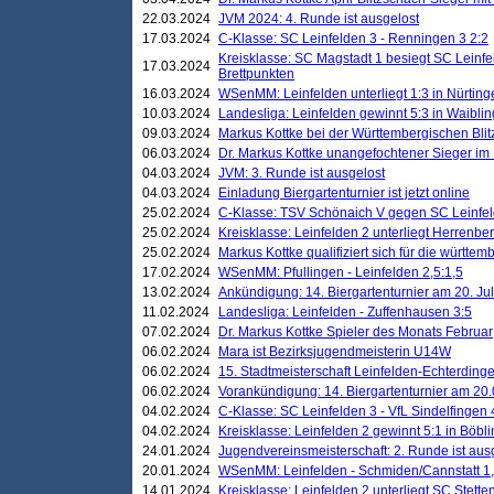
22.03.2024
JVM 2024: 4. Runde ist ausgelost
17.03.2024
C-Klasse: SC Leinfelden 3 - Renningen 3 2:2
Kreisklasse: SC Magstadt 1 besiegt SC Leinfe
17.03.2024
Brettpunkten
16.03.2024
WSenMM: Leinfelden unterliegt 1:3 in Nürting
10.03.2024
Landesliga: Leinfelden gewinnt 5:3 in Waibli
09.03.2024
Markus Kottke bei der Württembergischen Blit
06.03.2024
Dr. Markus Kottke unangefochtener Sieger im M
04.03.2024
JVM: 3. Runde ist ausgelost
04.03.2024
Einladung Biergartenturnier ist jetzt online
25.02.2024
C-Klasse: TSV Schönaich V gegen SC Leinfelde
25.02.2024
Kreisklasse: Leinfelden 2 unterliegt Herrenber
25.02.2024
Markus Kottke qualifiziert sich für die württem
17.02.2024
WSenMM: Pfullingen - Leinfelden 2,5:1,5
13.02.2024
Ankündigung: 14. Biergartenturnier am 20. Ju
11.02.2024
Landesliga: Leinfelden - Zuffenhausen 3:5
07.02.2024
Dr. Markus Kottke Spieler des Monats Februar
06.02.2024
Mara ist Bezirksjugendmeisterin U14W
06.02.2024
15. Stadtmeisterschaft Leinfelden-Echterding
06.02.2024
Vorankündigung: 14. Biergartenturnier am 20
04.02.2024
C-Klasse: SC Leinfelden 3 - VfL Sindelfingen 
04.02.2024
Kreisklasse: Leinfelden 2 gewinnt 5:1 in Böbl
24.01.2024
Jugendvereinsmeisterschaft: 2. Runde ist aus
20.01.2024
WSenMM: Leinfelden - Schmiden/Cannstatt 1,
14.01.2024
Kreisklasse: Leinfelden 2 unterliegt SC Stette