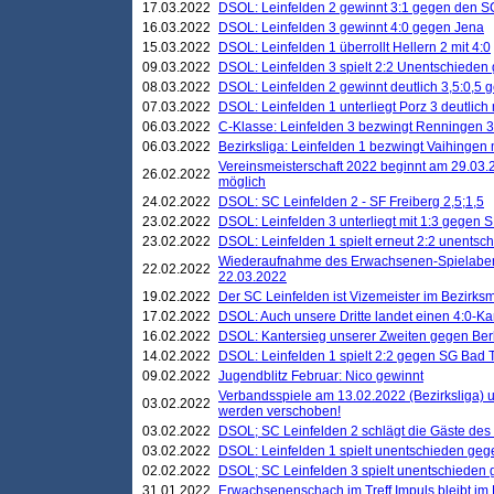
17.03.2022
DSOL: Leinfelden 2 gewinnt 3:1 gegen den 
16.03.2022
DSOL: Leinfelden 3 gewinnt 4:0 gegen Jena
15.03.2022
DSOL: Leinfelden 1 überrollt Hellern 2 mit 4:0
09.03.2022
DSOL: Leinfelden 3 spielt 2:2 Unentschieden
08.03.2022
DSOL: Leinfelden 2 gewinnt deutlich 3,5:0,5
07.03.2022
DSOL: Leinfelden 1 unterliegt Porz 3 deutlich 
06.03.2022
C-Klasse: Leinfelden 3 bezwingt Renningen 3 
06.03.2022
Bezirksliga: Leinfelden 1 bezwingt Vaihingen m
Vereinsmeisterschaft 2022 beginnt am 29.03.2
26.02.2022
möglich
24.02.2022
DSOL: SC Leinfelden 2 - SF Freiberg 2,5;1,5
23.02.2022
DSOL: Leinfelden 3 unterliegt mit 1:3 gegen S
23.02.2022
DSOL: Leinfelden 1 spielt erneut 2:2 unentsc
Wiederaufnahme des Erwachsenen-Spielabend
22.02.2022
22.03.2022
19.02.2022
Der SC Leinfelden ist Vizemeister im Bezirksm
17.02.2022
DSOL: Auch unsere Dritte landet einen 4:0-Ka
16.02.2022
DSOL: Kantersieg unserer Zweiten gegen Ber
14.02.2022
DSOL: Leinfelden 1 spielt 2:2 gegen SG Bad 
09.02.2022
Jugendblitz Februar: Nico gewinnt
Verbandsspiele am 13.02.2022 (Bezirksliga) 
03.02.2022
werden verschoben!
03.02.2022
DSOL; SC Leinfelden 2 schlägt die Gäste des
03.02.2022
DSOL: Leinfelden 1 spielt unentschieden gege
02.02.2022
DSOL; SC Leinfelden 3 spielt unentschieden
31.01.2022
Erwachsenenschach im Treff Impuls bleibt im