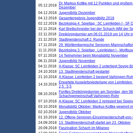
Dr. Markus Kottke mit 12 Punkten und großem
05.12.2018
Dezember
04.12.2018
Jugendblitz Dezember
04.12.2018
Gesamtergebnis Jugendblitz 2018
02.12.2018
Bezirksliga 4. Spieltag : SC Leinfelden I - SF O
22.11.2018
Karl Brettschneider bei der Schach-WM der S
22.11.2018
Dreikönigsturnier am 06.01.2019 um 14 Uhr im 
21.11.2018
Stadtmeisterschaft 2. Runde
17.11.2018
29. Württembergische Senioren-Mannschaftsm
11.11.2018
Bezirksliga 3. Spieltag : Leinfelden I - Wolfbusch
07.11.2018
14 Teilnehmer beim Monatsblitz November
06.11.2018
Jugendblitz November
04.11.2018
A-Klasse: SC Leinfelden 2 unterliegt Spvgg Bö
24.10.2018
13. Stadtmeisterschaft gestartet
21.10.2018
A-Klasse: Leinfelden 2 besiegt Vaihingen-Rohr 
Erwartete Auswärtsniederlage von Leinfelden 
14.10.2018
2,5 : 5,5
Fünftes Dreikönigsturnier am Sonntag, den 0
08.10.2018
Schachgemeinschaft Vaihingen-Rohr
07.10.2018
A-Klasse: SC Leinfelden 2 remisiert bei Spie
03.10.2018
Monatsblitz Oktober: Markus Kottke gewinnt mi
02.10.2018
Jugendblitz Oktober
01.10.2018
12. Offene-Senioren-Einzelmeisterschaft-von
24.09.2018
13. Stadtmeisterschaft startet am 23. Oktober
20.09.2018
Faszination Schach im Milaneo