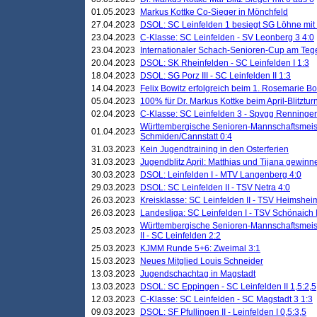
01.05.2023
Markus Kottke Co-Sieger in Mönchfeld
27.04.2023
DSOL: SC Leinfelden 1 besiegt SG Löhne mit 
23.04.2023
C-Klasse: SC Leinfelden - SV Leonberg 3 4:0
23.04.2023
Internationaler Schach-Senioren-Cup am Te
20.04.2023
DSOL: SK Rheinfelden - SC Leinfelden I 1:3
18.04.2023
DSOL: SG Porz III - SC Leinfelden II 1:3
14.04.2023
Felix Bowitz erfolgreich beim 1. Rosemarie B
05.04.2023
100% für Dr. Markus Kottke beim April-Blitztur
02.04.2023
C-Klasse: SC Leinfelden 3 - Spvgg Renningen
Württembergische Senioren-Mannschaftsmeist
01.04.2023
Schmiden/Cannstatt 0:4
31.03.2023
Kein Jugendtraining in den Osterferien
31.03.2023
Jugendblitz April: Matthias und Tijana gewinn
30.03.2023
DSOL: Leinfelden I - MTV Langenberg 4:0
29.03.2023
DSOL: SC Leinfelden II - TSV Netra 4:0
26.03.2023
Kreisklasse: SC Leinfelden II - TSV Heimsheim
26.03.2023
Landesliga: SC Leinfelden I - TSV Schönaich II
Württembergische Senioren-Mannschaftsmeiste
25.03.2023
II - SC Leinfelden 2:2
25.03.2023
KJMM Runde 5+6: Zweimal 3:1
15.03.2023
Neues Mitglied Louis Schneider
13.03.2023
Jugendschachtag in Magstadt
13.03.2023
DSOL: SC Eppingen - SC Leinfelden II 1,5:2,5
12.03.2023
C-Klasse: SC Leinfelden - SC Magstadt 3 1:3
09.03.2023
DSOL: SF Pfullingen II - Leinfelden I 0,5:3,5