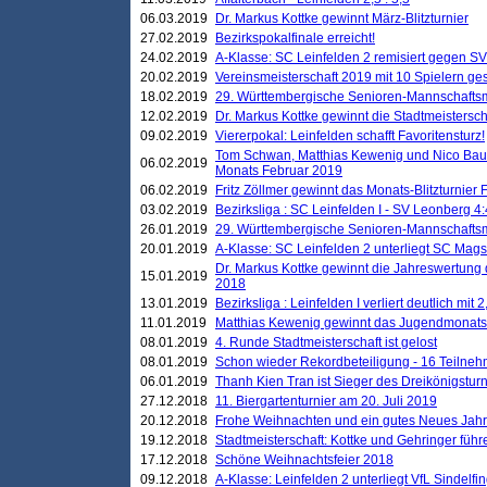
06.03.2019
Dr. Markus Kottke gewinnt März-Blitzturnier
27.02.2019
Bezirkspokalfinale erreicht!
24.02.2019
A-Klasse: SC Leinfelden 2 remisiert gegen SV
20.02.2019
Vereinsmeisterschaft 2019 mit 10 Spielern ges
18.02.2019
29. Württembergische Senioren-Mannschaftsm
12.02.2019
Dr. Markus Kottke gewinnt die Stadtmeistersc
09.02.2019
Viererpokal: Leinfelden schafft Favoritensturz!
Tom Schwan, Matthias Kewenig und Nico Baue
06.02.2019
Monats Februar 2019
06.02.2019
Fritz Zöllmer gewinnt das Monats-Blitzturnier 
03.02.2019
Bezirksliga : SC Leinfelden I - SV Leonberg 4:
26.01.2019
29. Württembergische Senioren-Mannschaftsm
20.01.2019
A-Klasse: SC Leinfelden 2 unterliegt SC Magst
Dr. Markus Kottke gewinnt die Jahreswertung d
15.01.2019
2018
13.01.2019
Bezirksliga : Leinfelden I verliert deutlich mit 
11.01.2019
Matthias Kewenig gewinnt das Jugendmonatsbl
08.01.2019
4. Runde Stadtmeisterschaft ist gelost
08.01.2019
Schon wieder Rekordbeteiligung - 16 Teilneh
06.01.2019
Thanh Kien Tran ist Sieger des Dreikönigstur
27.12.2018
11. Biergartenturnier am 20. Juli 2019
20.12.2018
Frohe Weihnachten und ein gutes Neues Jah
19.12.2018
Stadtmeisterschaft: Kottke und Gehringer führ
17.12.2018
Schöne Weihnachtsfeier 2018
09.12.2018
A-Klasse: Leinfelden 2 unterliegt VfL Sindelfin