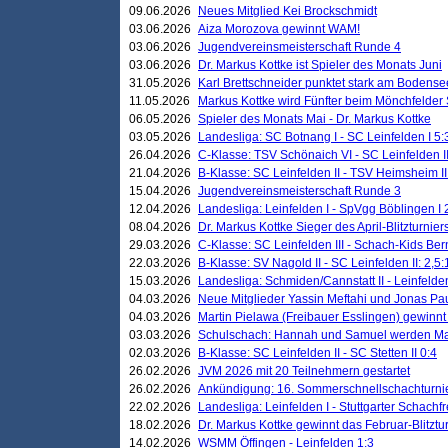
09.06.2026
Neues Mitglied Kei Brockschmidt
03.06.2026
Aiza Morozova gewinnt WAM!
03.06.2026
Jugendvereinsmeisterschaft Runde 4
03.06.2026
Dr. Markus Kottke ist Spieler des Monats Juni
31.05.2026
Karl Brettschneider punktet stark am Bodense
11.05.2026
Markus Kottke wird Fünfter beim Mönchfelder
06.05.2026
Spieler des Monats Mai - Dr. Markus Kottke
03.05.2026
Landesliga: SC Botnang I - SC Leinfelden I 5:
26.04.2026
C-Klasse: TSV Schönaich VI - SC Leinfelden II
21.04.2026
B-Klasse: SC Leinfelden II - TSV Heimsheim II
15.04.2026
Jugendvereinsmeisterschaft Runde 3
12.04.2026
Landesliga: Leinfelden I - SpVgg Böblingen I 
08.04.2026
Dr. Markus Kottke Sieger des April-Blitzturnier
29.03.2026
C-Klasse: SC Leinfelden III - Schach-Kids Ber
22.03.2026
B-Klasse: SV Nagold II - SC Leinfelden II: 2,5:
15.03.2026
Landesliga: Schmiden/Cannstatt II - Leinfelden
04.03.2026
Neue Mitglieder Yassin Meftahi und Jonas Pa
04.03.2026
Martin Pielawa (Freibauer Esslingen) gewinnt 
03.03.2026
Schulschach: Hannah und Samuel werden Ma
02.03.2026
B-Klasse: SC Leinfelden II - SC Stetten II 0:4
26.02.2026
JVM 2026 mit 20 Teilnehmern gestartet
26.02.2026
Ankündigung: 16. Sommerschnellschachturnie
22.02.2026
Landesliga: Leinfelden I - Stuttgarter Schachfr
18.02.2026
Dr. Markus Kottke gewinnt das Februar-Blitztu
14.02.2026
WSMM Öffingen - Leinfelden 1:3