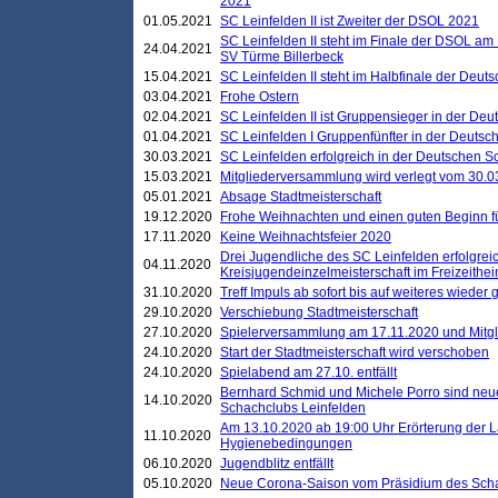
2021
01.05.2021
SC Leinfelden II ist Zweiter der DSOL 2021
SC Leinfelden II steht im Finale der DSOL am 
24.04.2021
SV Türme Billerbeck
15.04.2021
SC Leinfelden II steht im Halbfinale der Deu
03.04.2021
Frohe Ostern
02.04.2021
SC Leinfelden II ist Gruppensieger in der De
01.04.2021
SC Leinfelden I Gruppenfünfter in der Deuts
30.03.2021
SC Leinfelden erfolgreich in der Deutschen 
15.03.2021
Mitgliederversammlung wird verlegt vom 30.0
05.01.2021
Absage Stadtmeisterschaft
19.12.2020
Frohe Weihnachten und einen guten Beginn f
17.11.2020
Keine Weihnachtsfeier 2020
Drei Jugendliche des SC Leinfelden erfolgreic
04.11.2020
Kreisjugendeinzelmeisterschaft im Freizeithe
31.10.2020
Treff Impuls ab sofort bis auf weiteres wieder
29.10.2020
Verschiebung Stadtmeisterschaft
27.10.2020
Spielerversammlung am 17.11.2020 und Mitg
24.10.2020
Start der Stadtmeisterschaft wird verschoben
24.10.2020
Spielabend am 27.10. entfällt
Bernhard Schmid und Michele Porro sind neu
14.10.2020
Schachclubs Leinfelden
Am 13.10.2020 ab 19:00 Uhr Erörterung der L
11.10.2020
Hygienebedingungen
06.10.2020
Jugendblitz entfällt
05.10.2020
Neue Corona-Saison vom Präsidium des Sch