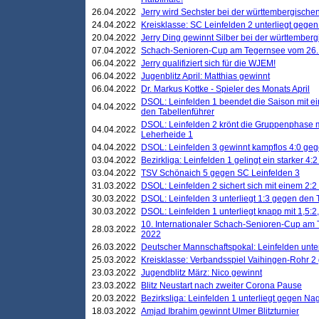
26.04.2022
Jerry wird Sechster bei der württembergische
24.04.2022
Kreisklasse: SC Leinfelden 2 unterliegt gege
20.04.2022
Jerry Ding gewinnt Silber bei der württemberg
07.04.2022
Schach-Senioren-Cup am Tegernsee vom 26. M
06.04.2022
Jerry qualifiziert sich für die WJEM!
06.04.2022
Jugenblitz April: Matthias gewinnt
06.04.2022
Dr. Markus Kottke - Spieler des Monats April
DSOL: Leinfelden 1 beendet die Saison mit e
04.04.2022
den Tabellenführer
DSOL: Leinfelden 2 krönt die Gruppenphase m
04.04.2022
Leherheide 1
04.04.2022
DSOL: Leinfelden 3 gewinnt kampflos 4:0 geg
03.04.2022
Bezirkliga: Leinfelden 1 gelingt ein starker 4
03.04.2022
TSV Schönaich 5 gegen SC Leinfelden 3
31.03.2022
DSOL: Leinfelden 2 sichert sich mit einem 2:2 d
30.03.2022
DSOL: Leinfelden 3 unterliegt 1:3 gegen den 
30.03.2022
DSOL: Leinfelden 1 unterliegt knapp mit 1,5
10. Internationaler Schach-Senioren-Cup am T
28.03.2022
2022
26.03.2022
Deutscher Mannschaftspokal: Leinfelden unte
25.03.2022
Kreisklasse: Verbandsspiel Vaihingen-Rohr 2 
23.03.2022
Jugendblitz März: Nico gewinnt
23.03.2022
Blitz Neustart nach zweiter Corona Pause
20.03.2022
Bezirksliga: Leinfelden 1 unterliegt gegen Nag
18.03.2022
Amjad Ibrahim gewinnt Ulmer Blitzturnier