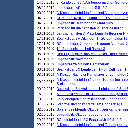
14.12.2019
2. Runde der 30. WÜrttembergischen Seniore
08.12.2019
Leinfelden - Affalterbach 5,5 : 2,5
08.12.2019
A-Klasse: Leinfelden 2 besiegt Aidlingen 1 zu
04.12.2019
Dr. Markus Kottke gewinnt das Dezember Blitzt
04.12.2019
Jugendblitz Dezember gewinnt Nico
28.11.2019
Vorstand für die nächsten 2 Jahre bestätigt
23.11.2019
Jerry schafft den 7. Platz beim Heilbronner 
17.11.2019
Bezirksliga: SF Ditzingen II - SC Leinfelden I 3
17.11.2019
SC-Leinfelden 2 - siegreich gegen Magstadt 2
15.11.2019
14. Stadtmeisterschaft Runde 3
06.11.2019
Und täglich grüßt das Murmeltier - beim Novemb
06.11.2019
Jugendblitz November
04.11.2019
Jugendfreizeit in den Herbstferien
03.11.2019
Bezirksliga: SC Leinfelden 1 - SF Oeffingen 1 
03.11.2019
A-Klasse: Nächster Kantersieg für Leinfelden 2
A-Klasse: Leinfelden 2 landet Kantersieg aus
20.10.2019
Brettpunkten
20.10.2019
Bezirksliga: Schwaikheim - Leinfelden 3,5 : 4,
16.10.2019
Stadtmeisterschaft mit 11 Teilnehmern gestart
13.10.2019
Jerry erfolgreich beim Kirnbach Jugendopen!
07.10.2019
Stadtmeisterschaft startet am Donnerstag !
02.10.2019
Spieler des Monats Oktober: Drei kämpfen um
02.10.2019
Jugendblitz Oktober doppelrundig
29.09.2019
SC Leinfelden I - SC Feuerbach II 6,5 . 1,5
29.09.2019
A-Klasse: Leinfelden 2 besiegt Renningen 1 z