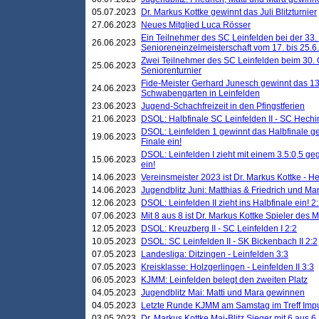
05.07.2023
Dr. Markus Kottke gewinnt das Juli Blitzturnier
27.06.2023
Neues Mitglied Luca Rösser
Ein Teilnehmer des SC Leinfelden bei der 33.
26.06.2023
Senioreneinzelmeisterschaft vom 17. bis 25.
Zwei Teilnehmer des SC Leinfelden beim 30.
25.06.2023
Seniorenturnier
Fide-Meister Gerhard Junesch gewinnt das 1
24.06.2023
Schwabengarten in Leinfelden
23.06.2023
Jugend-Schachfreizeit in den Pfingstferien
21.06.2023
DSOL: Halbfinale SC Leinfelden II - SC Hechi
DSOL: Leinfelden 1 gewinnt das Halbfinale geg
19.06.2023
Finale ein!
DSOL: Leinfelden I zieht mit einem 3.5:0,5 g
15.06.2023
ein!
14.06.2023
Vereinsmeister 2023 ist Dr. Markus Kottke - 
14.06.2023
Jugendblitz Juni: Matthias & Friedrich und M
12.06.2023
DSOL: Leinfelden II zieht ins Halbfinale ein! 2
07.06.2023
Mit 8 aus 8 ist Dr. Markus Kottke Spieler des 
12.05.2023
DSOL: Kreuzberg II - SC Leinfelden I 2:2
10.05.2023
DSOL: SC Leinfelden II - SK Bickenbach II 2:2
07.05.2023
Landesliga: Ditzingen - Leinfelden 3:3
07.05.2023
Kreisklasse: Holzgerlingen - Leinfelden II 3:3
06.05.2023
KJMM: Leinfelden belegt den zweiten Platz
04.05.2023
Jugendblitz Mai: Matti und Mara gewinnen
04.05.2023
Letzte Runde KJMM am Samstag im Treff Imp
03.05.2023
Dr. Markus Kottke Mai-Blitz Sieger mit 6 aus 6