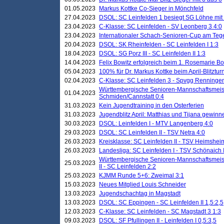
01.05.2023
Markus Kottke Co-Sieger in Mönchfeld
27.04.2023
DSOL: SC Leinfelden 1 besiegt SG Löhne mit 
23.04.2023
C-Klasse: SC Leinfelden - SV Leonberg 3 4:0
23.04.2023
Internationaler Schach-Senioren-Cup am Te
20.04.2023
DSOL: SK Rheinfelden - SC Leinfelden I 1:3
18.04.2023
DSOL: SG Porz III - SC Leinfelden II 1:3
14.04.2023
Felix Bowitz erfolgreich beim 1. Rosemarie B
05.04.2023
100% für Dr. Markus Kottke beim April-Blitztur
02.04.2023
C-Klasse: SC Leinfelden 3 - Spvgg Renningen
Württembergische Senioren-Mannschaftsmeist
01.04.2023
Schmiden/Cannstatt 0:4
31.03.2023
Kein Jugendtraining in den Osterferien
31.03.2023
Jugendblitz April: Matthias und Tijana gewinn
30.03.2023
DSOL: Leinfelden I - MTV Langenberg 4:0
29.03.2023
DSOL: SC Leinfelden II - TSV Netra 4:0
26.03.2023
Kreisklasse: SC Leinfelden II - TSV Heimsheim
26.03.2023
Landesliga: SC Leinfelden I - TSV Schönaich II
Württembergische Senioren-Mannschaftsmeiste
25.03.2023
II - SC Leinfelden 2:2
25.03.2023
KJMM Runde 5+6: Zweimal 3:1
15.03.2023
Neues Mitglied Louis Schneider
13.03.2023
Jugendschachtag in Magstadt
13.03.2023
DSOL: SC Eppingen - SC Leinfelden II 1,5:2,5
12.03.2023
C-Klasse: SC Leinfelden - SC Magstadt 3 1:3
09.03.2023
DSOL: SF Pfullingen II - Leinfelden I 0,5:3,5