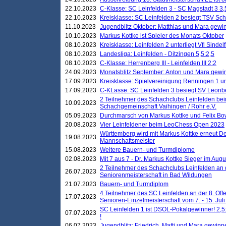
22.10.2023
C-Klasse: SC Leinfelden 3 - SC Magstadt 3 3,
22.10.2023
Kreisklasse: SC Leinfelden 2 besiegt TSV Schö
11.10.2023
Jugendblitz Oktober: Matthias und Mara gewi
10.10.2023
Markus Kottke ist Spieler des Monats Oktober
08.10.2023
Kreisklasse: Leinfelden 2 unterliegt Vfl Sindel
08.10.2023
Landesliga: Leinfelden - Ditzingen 5,5:2,5
08.10.2023
C-Klasse: Herrenberg III - Leinfelden III 2:2
24.09.2023
Monatsblitz September: Anton und Mara gew
17.09.2023
Kreisklasse: Spielvereinigung Renningen 1 unt
17.09.2023
C-KLasse: SC Leinfelden 3 besiegt SV Leonbe
2 Teilnehmer des Schachclubs Leinfelden bei
10.09.2023
Schachgemeinschaft Vaihingen / Rohr e.V.
05.09.2023
Durchmarsch von Markus Kottke und Felix Bow
20.08.2023
Vier Leinfeldener beim LeoChess Open 2023
Württemberg wird mit Markus Kottke erneut D
19.08.2023
Mannschaftsmeister
15.08.2023
Weitere Bauern- und Turmdiplome
02.08.2023
Mit 7 aus 7 - Dr. Markus Kottke Sieger im Augus
2 Teilnehmer des Schachclubs Leinfelden an 
26.07.2023
Seniorenmeisterschaft in Bad Wildungen
21.07.2023
Bauern- und Turmdiplom
4 Teilnehmer des SC Leinfelden an der 8. O
17.07.2023
Senioren-Einzelmeisterschaft vom 7. - 15. Jul
SC Leinfelden 1 ist DSOL-Pokalgewinner! 2,5:1
07.07.2023
!
06.07.2023
Jugendblitz: Friedrich, Matti und Mara gewinn