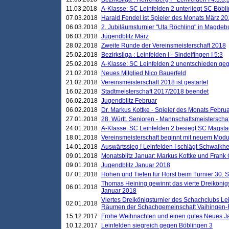
11.03.2018
A-Klasse: SC Leinfelden 2 unterliegt SC Böbli
07.03.2018
Harald Fendel ist Spieler des Monats März 2
06.03.2018
2. Jubiläumsturnier "Uta Röchling" in Magdebu
06.03.2018
Jugendblitz März
28.02.2018
Zweite Runde der Vereinsmeisterschaft 2018
25.02.2018
Bezirksliga : Leinfelden I - Sindelfingen I 5:3
25.02.2018
A-Klasse: SC Leinfelden 2 unentschieden geg
21.02.2018
Neues Mitglied Nico Bauerfeld
21.02.2018
Vereinsmeisterschaft 2018 ist gestartet
16.02.2018
Stadtmeisterschaft 2017/2018 beendet
06.02.2018
Jugendblitz Februar
06.02.2018
Dr. Markus Kottke - Spieler des Monats Febru
27.01.2018
28. Württ. Senioren - Mannschaftsmeisterscha
24.01.2018
A-Klasse: SC Leinfelden 2 besiegt SC Magstadt
18.01.2018
Vereinsmeisterschaft beginnt mit neuem Mod
14.01.2018
Auswärtssieg ! Leinfelden I schlägt Schwaikhei
09.01.2018
Monatsblitz Januar: Markus Kottke und Frank
09.01.2018
Jugendblitz Januar 2018
07.01.2018
Höhen und Tiefen für Horst beim Turnier 30. 
Thomas Heining gewinnt das vierte Dreikönigs
06.01.2018
Januar 2018
Viertes Dreikönigsturnier des Schachclubs Le
02.01.2018
Räumen der Schachgemeinschaft Vaihingen-
15.12.2017
Frohe Weihnachten und einen gutes Neues J
10.12.2017
Leinfelden siegreich gegen Böblingen 3