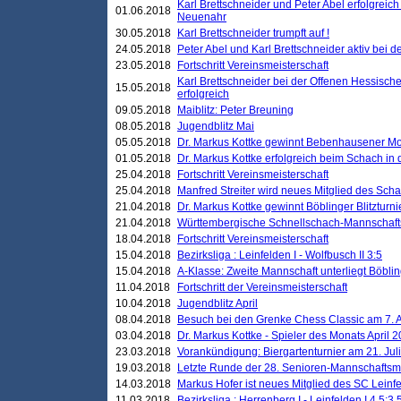
Karl Brettschneider und Peter Abel erfolgreic
01.06.2018
Neuenahr
30.05.2018
Karl Brettschneider trumpft auf !
24.05.2018
Peter Abel und Karl Brettschneider aktiv bei
23.05.2018
Fortschritt Vereinsmeisterschaft
Karl Brettschneider bei der Offenen Hessisch
15.05.2018
erfolgreich
09.05.2018
Maiblitz: Peter Breuning
08.05.2018
Jugendblitz Mai
05.05.2018
Dr. Markus Kottke gewinnt Bebenhausener Mo
01.05.2018
Dr. Markus Kottke erfolgreich beim Schach in
25.04.2018
Fortschritt Vereinsmeisterschaft
25.04.2018
Manfred Streiter wird neues Mitglied des Sch
21.04.2018
Dr. Markus Kottke gewinnt Böblinger Blitzturni
21.04.2018
Württembergische Schnellschach-Mannschafts
18.04.2018
Fortschritt Vereinsmeisterschaft
15.04.2018
Bezirksliga : Leinfelden I - Wolfbusch II 3:5
15.04.2018
A-Klasse: Zweite Mannschaft unterliegt Böblin
11.04.2018
Fortschritt der Vereinsmeisterschaft
10.04.2018
Jugendblitz April
08.04.2018
Besuch bei den Grenke Chess Classic am 7. A
03.04.2018
Dr. Markus Kottke - Spieler des Monats April 
23.03.2018
Vorankündigung: Biergartenturnier am 21. Jul
19.03.2018
Letzte Runde der 28. Senioren-Mannschaftsme
14.03.2018
Markus Hofer ist neues Mitglied des SC Leinf
11.03.2018
Bezirksliga : Herrenberg I - Leinfelden I 4,5:3,