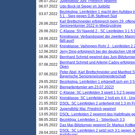
06.07.2022
Jugendblitz Juni: Friedrich gewinnt
06.07.2022
Udo Bock ist Sieger im Juliblitz
Bezirksliga: Leinfelden 1 macht den Aufstieg i
03.07.2022
5:1 - Sieg gegen DJK Stuttgart-Süd
Karl Brettschneider erfolgreich beim 29. off
26.06.2022
Seniorenturnier 2022 in Miedzyzdroje
26.06.2022
C-Klasse: SV Nagold 2 - SC Leinfelden 3 1,5:
Kreisklasse: Verbandsspiel der zweiten Manns
18.06.2022
fällt aus!!
12.06.2022
Kreisklasse: Vaihingen-Rohr 2 - Leinfelden 2 
12.06.2022
Jerry Ding erfolgreich bei der deutschen U8-M
08.06.2022
Bernhard Schmid gewinnt das Juni-Blitzturnie
Bernhard Schmid und Artemij Cadov erfolgreic
07.06.2022
Open
Peter Abel, Karl Brettschneider und Manfred St
07.06.2022
Bayerische Senioreneinzelmeisterschaft
29.05.2022
Bezirksliga: Leinfelden 1 erkämpft sich ein 3,
24.05.2022
Biergartenturnier am 23.07.2022!
22.05.2022
C-Klasse: SC Leinfelden 3 spielt 1,5:2,5 geg
22.05.2022
Kreisklasse: SC Leinfelden 2 holt ein 4:4 - 
21.05.2022
DSOL: SC Leinfelden 2 unterliegt mit 1:3 im F
18.05.2022
Jugendblitz Mai: Friedrich gewinnt
13.05.2022
DSOL: Leinfelden 2 gewinnt das Halbfinale geg
08.05.2022
Bezirkliga: Leinfelden 1 - Sillenbuch 3:3
04.05.2022
Das Mai-Blitzturnier gewinnt Dr. Markus Kottk
DSOL: SC Leinfelden 2 setzt sich 3:1 gegen J
28.04.2022
Halbfinale!