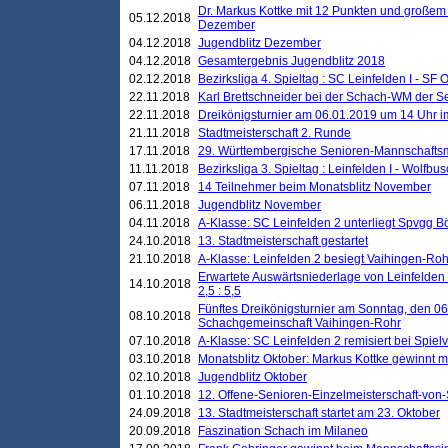
Dr. Markus Kottke mit 12 Punkten und großem
05.12.2018
Dezember
04.12.2018
Jugendblitz Dezember
04.12.2018
Gesamtergebnis Jugendblitz 2018
02.12.2018
Bezirksliga 4. Spieltag : SC Leinfelden I - SF O
22.11.2018
Karl Brettschneider bei der Schach-WM der S
22.11.2018
Dreikönigsturnier am 06.01.2019 um 14 Uhr im 
21.11.2018
Stadtmeisterschaft 2. Runde
17.11.2018
29. Württembergische Senioren-Mannschaftsm
11.11.2018
Bezirksliga 3. Spieltag : Leinfelden I - Wolfbusch
07.11.2018
14 Teilnehmer beim Monatsblitz November
06.11.2018
Jugendblitz November
04.11.2018
A-Klasse: SC Leinfelden 2 unterliegt Spvgg Bö
24.10.2018
13. Stadtmeisterschaft gestartet
21.10.2018
A-Klasse: Leinfelden 2 besiegt Vaihingen-Rohr 
Erwartete Auswärtsniederlage von Leinfelden 
14.10.2018
2,5 : 5,5
Fünftes Dreikönigsturnier am Sonntag, den 0
08.10.2018
Schachgemeinschaft Vaihingen-Rohr
07.10.2018
A-Klasse: SC Leinfelden 2 remisiert bei Spie
03.10.2018
Monatsblitz Oktober: Markus Kottke gewinnt mi
02.10.2018
Jugendblitz Oktober
01.10.2018
12. Offene-Senioren-Einzelmeisterschaft-von
24.09.2018
13. Stadtmeisterschaft startet am 23. Oktober
20.09.2018
Faszination Schach im Milaneo