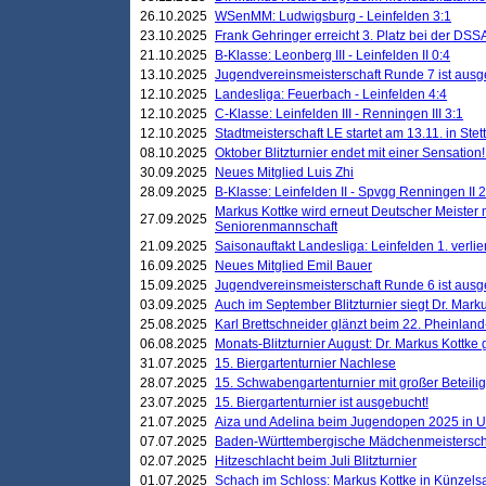
26.10.2025
WSenMM: Ludwigsburg - Leinfelden 3:1
23.10.2025
Frank Gehringer erreicht 3. Platz bei der DS
21.10.2025
B-Klasse: Leonberg III - Leinfelden II 0:4
13.10.2025
Jugendvereinsmeisterschaft Runde 7 ist ausg
12.10.2025
Landesliga: Feuerbach - Leinfelden 4:4
12.10.2025
C-Klasse: Leinfelden III - Renningen III 3:1
12.10.2025
Stadtmeisterschaft LE startet am 13.11. in Stet
08.10.2025
Oktober Blitzturnier endet mit einer Sensation!
30.09.2025
Neues Mitglied Luis Zhi
28.09.2025
B-Klasse: Leinfelden II - Spvgg Renningen II 2
Markus Kottke wird erneut Deutscher Meister 
27.09.2025
Seniorenmannschaft
21.09.2025
Saisonauftakt Landesliga: Leinfelden 1. verlier
16.09.2025
Neues Mitglied Emil Bauer
15.09.2025
Jugendvereinsmeisterschaft Runde 6 ist ausg
03.09.2025
Auch im September Blitzturnier siegt Dr. Mark
25.08.2025
Karl Brettschneider glänzt beim 22. Pheinlan
06.08.2025
Monats-Blitzturnier August: Dr. Markus Kottke
31.07.2025
15. Biergartenturnier Nachlese
28.07.2025
15. Schwabengartenturnier mit großer Beteili
23.07.2025
15. Biergartenturnier ist ausgebucht!
21.07.2025
Aiza und Adelina beim Jugendopen 2025 in 
07.07.2025
Baden-Württembergische Mädchenmeistersch
02.07.2025
Hitzeschlacht beim Juli Blitzturnier
01.07.2025
Schach im Schloss: Markus Kottke in Künzels