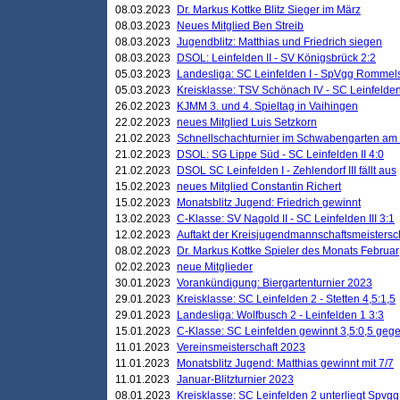
08.03.2023
Dr. Markus Kottke Blitz Sieger im März
08.03.2023
Neues Mitglied Ben Streib
08.03.2023
Jugendblitz: Matthias und Friedrich siegen
08.03.2023
DSOL: Leinfelden II - SV Königsbrück 2:2
05.03.2023
Landesliga: SC Leinfelden I - SpVgg Rommels
05.03.2023
Kreisklasse: TSV Schönach IV - SC Leinfelden 
26.02.2023
KJMM 3. und 4. Spieltag in Vaihingen
22.02.2023
neues Mitglied Luis Setzkorn
21.02.2023
Schnellschachturnier im Schwabengarten am
21.02.2023
DSOL: SG Lippe Süd - SC Leinfelden II 4:0
21.02.2023
DSOL SC Leinfelden I - Zehlendorf III fällt aus
15.02.2023
neues Mitglied Constantin Richert
15.02.2023
Monatsblitz Jugend: Friedrich gewinnt
13.02.2023
C-Klasse: SV Nagold II - SC Leinfelden III 3:1
12.02.2023
Auftakt der Kreisjugendmannschaftsmeistersc
08.02.2023
Dr. Markus Kottke Spieler des Monats Februar
02.02.2023
neue Mitglieder
30.01.2023
Vorankündigung: Biergartenturnier 2023
29.01.2023
Kreisklasse: SC Leinfelden 2 - Stetten 4,5:1,5
29.01.2023
Landesliga: Wolfbusch 2 - Leinfelden 1 3:3
15.01.2023
C-Klasse: SC Leinfelden gewinnt 3,5:0,5 geg
11.01.2023
Vereinsmeisterschaft 2023
11.01.2023
Monatsblitz Jugend: Matthias gewinnt mit 7/7
11.01.2023
Januar-Blitzturnier 2023
08.01.2023
Kreisklasse: SC Leinfelden 2 unterliegt Spvg