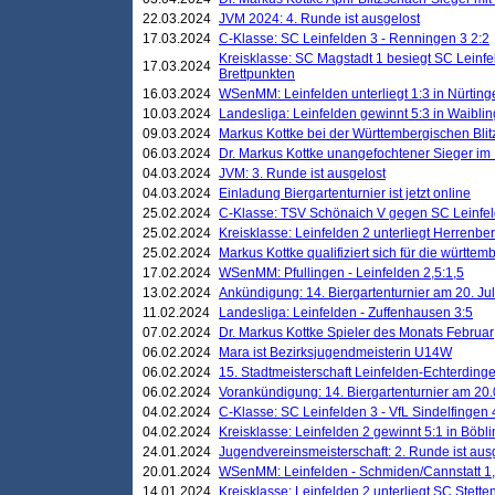
22.03.2024
JVM 2024: 4. Runde ist ausgelost
17.03.2024
C-Klasse: SC Leinfelden 3 - Renningen 3 2:2
Kreisklasse: SC Magstadt 1 besiegt SC Leinfe
17.03.2024
Brettpunkten
16.03.2024
WSenMM: Leinfelden unterliegt 1:3 in Nürting
10.03.2024
Landesliga: Leinfelden gewinnt 5:3 in Waibli
09.03.2024
Markus Kottke bei der Württembergischen Blit
06.03.2024
Dr. Markus Kottke unangefochtener Sieger im M
04.03.2024
JVM: 3. Runde ist ausgelost
04.03.2024
Einladung Biergartenturnier ist jetzt online
25.02.2024
C-Klasse: TSV Schönaich V gegen SC Leinfelde
25.02.2024
Kreisklasse: Leinfelden 2 unterliegt Herrenber
25.02.2024
Markus Kottke qualifiziert sich für die württem
17.02.2024
WSenMM: Pfullingen - Leinfelden 2,5:1,5
13.02.2024
Ankündigung: 14. Biergartenturnier am 20. Ju
11.02.2024
Landesliga: Leinfelden - Zuffenhausen 3:5
07.02.2024
Dr. Markus Kottke Spieler des Monats Februar
06.02.2024
Mara ist Bezirksjugendmeisterin U14W
06.02.2024
15. Stadtmeisterschaft Leinfelden-Echterding
06.02.2024
Vorankündigung: 14. Biergartenturnier am 20
04.02.2024
C-Klasse: SC Leinfelden 3 - VfL Sindelfingen 
04.02.2024
Kreisklasse: Leinfelden 2 gewinnt 5:1 in Böbl
24.01.2024
Jugendvereinsmeisterschaft: 2. Runde ist aus
20.01.2024
WSenMM: Leinfelden - Schmiden/Cannstatt 1,
14.01.2024
Kreisklasse: Leinfelden 2 unterliegt SC Stette