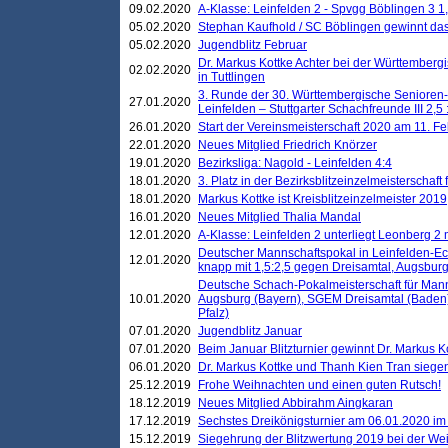
09.02.2020
A-Klasse: Leinfelden 2 - Spvgg Böblingen 3 1,
05.02.2020
Stephan Kaufhold / SC Böblingen gewinnt das 
05.02.2020
Jugendblitz Februar
Dr. Markus Kottke Achter bei der Württembergi
02.02.2020
in Tuttlingen
3. Runde der 30. Württembergische Senioren
27.01.2020
Leinfelden – Stuttgarter Schachfreunde III 2,5 
26.01.2020
Start der Vereinsmeisterschaft 2020 am 11. F
22.01.2020
Neues Mitglied Friedrich Knörzer
19.01.2020
Bezirksliga: Nagold - Leinfelden 4:4
18.01.2020
3. Platz in der Bezirksblitzeinzelmeisterschaft
18.01.2020
Markus Kottke ist Kreisblitzeinzelmeister 2019
16.01.2020
Neues Mitglied Thalia Mandal
12.01.2020
A-Klasse: Leinfelden 2 unterliegt Leonberg 2 
Deutscher Mannschaftspokal in Leinfelden-Ech
12.01.2020
knapp mit 1,5:2,5 gegen Dreisamtal, Augsbur
Deutsche Schach-Pokalmeisterschaft für Mann
10.01.2020
Augsburg (Bayern), SGEM Dreisamtal (Baden
Pfalz)
07.01.2020
Jugendblitz Januar
07.01.2020
Beim Januar Blitzturnier gewinnt Dr. Markus 
06.01.2020
Dr. Markus Kottke und Thanh Kien Tran siegen
25.12.2019
Frohe Weihnachten und einen guten Rutsch!
18.12.2019
Neues Mitglied Abbirahm Aingkaran
17.12.2019
Sechstes Dreikönigsturnier am 06.01.2020 im T
15.12.2019
Siegehrung der Blitzwertung 2019 bei der Wei