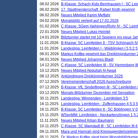
08.02.2026
B-Klasse: Schach-Kids Bernhausen I - SC Leinf
06.02.2026
17. Stadtmeisterschaft: Rafael Kloth gewinnt
06.02.2026
Neues Mitglied Karim Meftahi
04.02.2026
Monatsblitz verlegt auf 17.02.2026
01.02.2026
C-Klasse: SGem Vaihingen/Rohr IV - SC Leinfel
22.01.2026
Neues Mitglied Lukas Heintel
14.01.2026
Blitzturnier startet mit 10 Spielern ins neue J
11.01.2026
B-Klasse: SC Leinfelden II - TSV Schönaich IV
11.01.2026
Landesliga: Leinfelden I - Waiblingen I 5,5:2,5
06.01.2026
Markus Kottke gewinnt das Dreikönigsturnier
06.01.2026
Neues Mitglied Johannes Bladt
14.12.2025
C-Klasse: SC Leinfelden III - SV Herrenberg III
10.12.2025
Neues Mitglied Abdullah Al Awad
08.12.2025
Ankündigung Dreikönigsturnier 2026
07.12.2025
Vereinsmeisterschaft 2026 Ausschreibung
07.12.2025
B-Klasse: VfL Sindelfingen III - SC Leinfelden I
03.12.2025
Monats-Blitzturnier Dezember mit Sensation
30.11.2025
Landesliga: Winnenden - Leinfelden 3:5
16.11.2025
Landesliga: Leinfelden - Zuffenhausen 4,5:3,5
16.11.2025
B-Klasse: SC Leinfelden II - SC Böblingen V 0
15.11.2025
WSenMM: Leinfelden - Neckartenzlingen 1,5:
11.11.2025
Neues Mitglied Kilian Baumann
10.11.2025
C-Klasse: SC Magstadt III - SC Leinfelden III 4
09.11.2025
Mara und Hannah sind Kreisjugendeinzelmei
05.11.2025
Dr. Markus Kottke siegt beim Monatsblitzturn