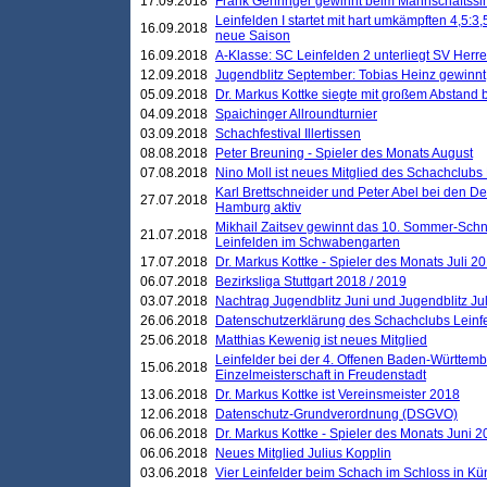
17.09.2018
Frank Gehringer gewinnt beim Mannschaftssi
Leinfelden I startet mit hart umkämpften 4,5:
16.09.2018
neue Saison
16.09.2018
A-Klasse: SC Leinfelden 2 unterliegt SV Herre
12.09.2018
Jugendblitz September: Tobias Heinz gewinnt
05.09.2018
Dr. Markus Kottke siegte mit großem Abstand 
04.09.2018
Spaichinger Allroundturnier
03.09.2018
Schachfestival Illertissen
08.08.2018
Peter Breuning - Spieler des Monats August
07.08.2018
Nino Moll ist neues Mitglied des Schachclubs
Karl Brettschneider und Peter Abel bei den D
27.07.2018
Hamburg aktiv
Mikhail Zaitsev gewinnt das 10. Sommer-Schn
21.07.2018
Leinfelden im Schwabengarten
17.07.2018
Dr. Markus Kottke - Spieler des Monats Juli 2
06.07.2018
Bezirksliga Stuttgart 2018 / 2019
03.07.2018
Nachtrag Jugendblitz Juni und Jugendblitz Jul
26.06.2018
Datenschutzerklärung des Schachclubs Lein
25.06.2018
Matthias Kewenig ist neues Mitglied
Leinfelder bei der 4. Offenen Baden-Württem
15.06.2018
Einzelmeisterschaft in Freudenstadt
13.06.2018
Dr. Markus Kottke ist Vereinsmeister 2018
12.06.2018
Datenschutz-Grundverordnung (DSGVO)
06.06.2018
Dr. Markus Kottke - Spieler des Monats Juni 
06.06.2018
Neues Mitglied Julius Kopplin
03.06.2018
Vier Leinfelder beim Schach im Schloss in K