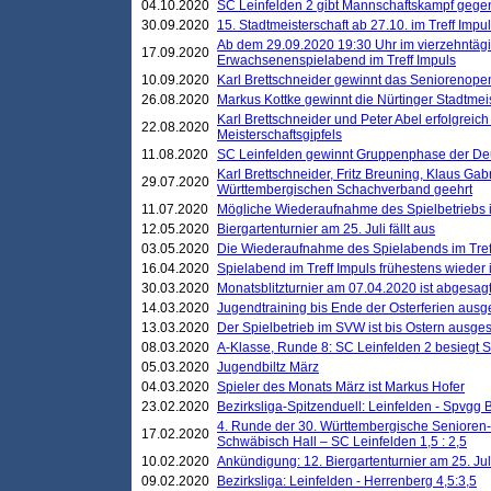
04.10.2020
SC Leinfelden 2 gibt Mannschaftskampf gege
30.09.2020
15. Stadtmeisterschaft ab 27.10. im Treff Impu
Ab dem 29.09.2020 19:30 Uhr im vierzehntäg
17.09.2020
Erwachsenenspielabend im Treff Impuls
10.09.2020
Karl Brettschneider gewinnt das Seniorenopen
26.08.2020
Markus Kottke gewinnt die Nürtinger Stadtmei
Karl Brettschneider und Peter Abel erfolgreic
22.08.2020
Meisterschaftsgipfels
11.08.2020
SC Leinfelden gewinnt Gruppenphase der De
Karl Brettschneider, Fritz Breuning, Klaus Gab
29.07.2020
Württembergischen Schachverband geehrt
11.07.2020
Mögliche Wiederaufnahme des Spielbetriebs
12.05.2020
Biergartenturnier am 25. Juli fällt aus
03.05.2020
Die Wiederaufnahme des Spielabends im Treff
16.04.2020
Spielabend im Treff Impuls frühestens wieder
30.03.2020
Monatsblitzturnier am 07.04.2020 ist abgesag
14.03.2020
Jugendtraining bis Ende der Osterferien ausg
13.03.2020
Der Spielbetrieb im SVW ist bis Ostern ausges
08.03.2020
A-Klasse, Runde 8: SC Leinfelden 2 besiegt 
05.03.2020
Jugendbiltz März
04.03.2020
Spieler des Monats März ist Markus Hofer
23.02.2020
Bezirksliga-Spitzenduell: Leinfelden - Spvgg 
4. Runde der 30. Württembergische Senioren
17.02.2020
Schwäbisch Hall – SC Leinfelden 1,5 : 2,5
10.02.2020
Ankündigung: 12. Biergartenturnier am 25. Juli
09.02.2020
Bezirksliga: Leinfelden - Herrenberg 4,5:3,5