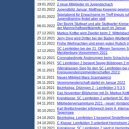
19.01.2022
2 neue Mitglieder im Jugendschach
12.01.2022
Jugendblitz Januar: Matthias Kewenig gewinn
Spielabend für Erwachsene im Treff Impuls ru
10.01.2022
Jugendtraining findet aber statt
Der Bezirk Stuttgart und alle Stuttgarter Krei
06.01.2022
der Mannschaftswettkämpfe auch im Januar
27.12.2021
Markus Kottke wird Zweiter beim 2. Wittelsb
25.12.2021
Jerry Ding wird Dritter bei der Baden-Württem
22.12.2021
Frohe Weihnachten und einen guten Rutsch i
SC Leinfelden bei der 21. Offenen Senioren S
12.12.2021
Mecklenburg-Vorpommern 2021
06.12.2021
Coronabedingte Änderungen beim Schachclub 
28.11.2021
SC Leinfelden 2 besiegt Spvgg Böblingen 2 mi
Altersklassen-Sieg für den SC Leinfelden bei
26.11.2021
Kreisjugendeinzelmeisterschaften 2021!
26.11.2021
Neues Mitglied Mara Scannapieco
26.11.2021
Vereinsmeisterschaft startet im Januar 2022
14.11.2021
Bezirksliga: Ditzingen 2 - Leinfelden 2,5:3,5
10.11.2021
Das November-Blitzturnier mit Dr. Markus Kott
07.11.2021
Kreisklasse: SC Leinfelden 2 unterliegt SC B
04.11.2021
Mitgliederversammlung 2021 - neuer Vorstan
Karl Brettschneider erfolgreich beim 9. Inte
30.10.2021
Tegernsee
24.10.2021
Bezirksliga: Leinfelden 1 bezwingt Sindelfinge
24.10.2021
C-Klasse: Leinfelden 3 unterliegt Heimsheim 2
17.10.2021
Kreisklasse: SC Leinfelden 2 siegt in Herrenbe