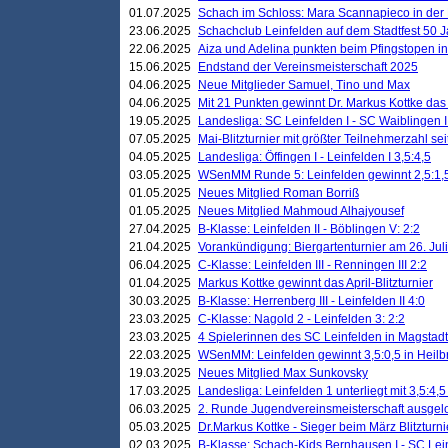
01.07.2025
Schach im Schloss: Mara Scannapieco in der
23.06.2025
Schachclub Leinfelden auf dem Stadtfest 50 
22.06.2025
Aiza und Adelina punkten beim Pfingstopen i
15.06.2025
Endstand der Vereinsmeisterschaft 2025
04.06.2025
Neue Mitglieder Samuel, Tino und Max
04.06.2025
Mit 21 Punkten gewinnt Dr. Markus Kottke das J
19.05.2025
Landesliga: SC Leinfelden I - SC Waiblingen I
07.05.2025
Mai-Blitzturnier mit größter Teilnehmerzahl se
04.05.2025
Landesliga: Öffingen I - Leinfelden I 3,5:4,5
03.05.2025
WSenMM Runde 5: Leinfelden gewinnt 2,5:1,
01.05.2025
Neues Mitglied Roman Borriß
01.05.2025
Neues Mitglied Mahmoud Alhajyousef
27.04.2025
B-Klasse: Leinfelden II - Böblingen V: 2:2
21.04.2025
Vorankündigung: Biergartenturnier am 26. Juli
06.04.2025
C-Klasse: Leinfelden III - Renningen III 2:2
01.04.2025
Markus Kottke gewinnt das April-Blitzturnier
30.03.2025
B-Klasse: Herrenberg III - Leinfelden II 4:0
23.03.2025
C-Klasse: Nagold 2 - Leinfelden 3: 2:2
23.03.2025
4 Spielerinnen des SC Leinfelden in Magstadt
22.03.2025
WSenMM: Leinfelden gewinnt 3,5:0,5 in Heilb
19.03.2025
Neues Mitglied Max Sunkovsky
17.03.2025
Landesliga: Leinfelden 1 unterliegt mit 3,5:4,5
06.03.2025
2. Runde Jugendvereinsmeisterschaft ausgel
05.03.2025
Dr.Markus Kottke - Sieger beim März Blitzturni
02.03.2025
B-Klasse: Schach-Kids Bernhausen I - SC Lein