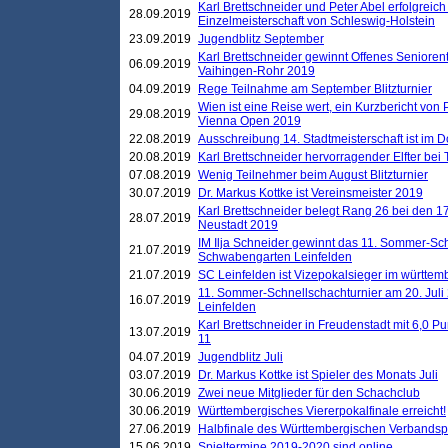
Karl Brettschneider und Peter Abel erfolgreich
28.09.2019
Einzelmeisterschaft von Schleswig-Holstein
23.09.2019
Jugendblitz September
Karl Brettschneider gewinnt Offenes Seniore
06.09.2019
Vaihingen-Rohr 2019
04.09.2019
Rege Teilnahme am September Blitzturnier
Wien ist eine Reise wert, ein Kurzbericht von
29.08.2019
Vienna Open 2019
22.08.2019
Ausschreibung 14. Stadtmeisterschaft ist im
20.08.2019
Karl Brettschneider hervorragender Elfter bei
07.08.2019
Wenig Teilnehmer beim August Blitzturnier
30.07.2019
Dr. Markus Kottke ist Vereinsmeister 2019
Karl Brettschneider belegt Rang 26 bei den 1
28.07.2019
Neustadt 2019
IM Ilja Schneider gewinnt das 11. Sommer-Sch
21.07.2019
Schwabengarten Leinfelden
21.07.2019
SC Leinfelden ist Vizepokalsieger im württem
11. Sommer-Schnellschachturnier am 20. Jul
16.07.2019
Leinfelden
Karl Brettschneider in Freudenstadt mit 6,0 
13.07.2019
11
04.07.2019
Jugendblitz Juli
03.07.2019
Dr. Markus Kottke ist Spieler des Monats Juli
30.06.2019
Zwei neue Mitglieder für den Schachclub
30.06.2019
Württembergisches Viererpokalfinale erreicht!
27.06.2019
Halbfinale des Württembergischen Verbands
15.06.2019
Spieltermine 2019-2020 sind online