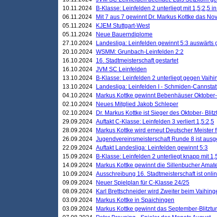
10.11.2024
B-Klasse: Leinfelden 2 unterliegt mit 1,5;2,5 
06.11.2024
Mit 7 aus 7 gewinnt Dr. Markus Kottke das Nov
05.11.2024
KJEM Stuttgart-West
05.11.2024
Neue Bauerndiplome
27.10.2024
Landesliga: Leinfelden gewinnt 5:3 auswärts
20.10.2024
WSMM: Grunbach-Leinfelden 2:2
16.10.2024
16. Stadtmeisterschaft gestartet
16.10.2024
JVM SC Leinfelden
13.10.2024
B-Klasse: Leinfelden 2 unterliegt gegen Vaihi
13.10.2024
Landesliga: Leinfelden I - Schmiden-Cannstatt 
04.10.2024
Markus Kottke gewinnt Bebenhäuser Oktober-B
02.10.2024
Neues Mitglied Jakob Schleper
02.10.2024
Dr. Markus Kottke ist Sieger des Oktober- Blitz
29.09.2024
Auftakt C-Klasse: Leinfelden 3 verliert 1,5:2,5
28.09.2024
Markus Kottke wird erneut Deutscher Meister 
26.09.2024
Jugendvereinsmeisterschaft Runde 8 ist ausg
22.09.2024
Auftakt Landesliga: Leinfelden gewinnt 5:3
15.09.2024
B-Klasse: Leinfelden 2 unterliegt knapp mit 1,
14.09.2024
Markus Kottke gewinnt die Sillenbucher Amate
10.09.2024
Ausschreibung 16. Stadtmeisterschaft ist onli
09.09.2024
Neuer Spielplan für C-Klasse 24/25
08.09.2024
Karl Brettschneider wird Zweiter beim Vaihing
03.09.2024
Markus Kottke in Spaichingen
03.09.2024
Markus Kottke gewinnt das September-Blitztur