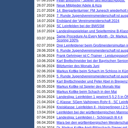
07.08.2024
Peter Breuning - Spieler des Monats August.
26.07.2024
Neue Mitglieder Adele & Aiza
21.07.2024
14. Biergartenturnier: FM Junesch wiederholt
19.07.2024
7. Runde Jugendvereinsmeisterschaft ist ausg
16.07.2024
Endstand der Vereinsmeisterschaft 2024
16.07.2024
SC Leinfelden bei der BWSSM
16.07.2024
Landesligaspielplan und Spieltermine B-Kla
Same Procedure As Every Month - Dr. Markus 
03.07.2024
Scoring 100%
02.07.2024
Drei Leinfeldener beim Großmeistersimultan 
28.06.2024
6. Runde Jugendvereinsmeisterschaft ist ausg
18.06.2024
Frank Gehringer ist C-Trainer - Leistungssport
10.06.2024
Karl Brettschneider bei der Bayrischen Senio
04.06.2024
Blitzturnier des Monats Juni
02.06.2024
Markus Kottke beim Schach im Schloss in Kü
20.05.2024
5. Runde Jugendvereinsmeisterschaft ist ausg
15.05.2024
Karl Brettschneider und Peter Abel in Bregenz
08.05.2024
Markus Kottke ist Spieler des Monats Mai
01.05.2024
Markus Kottke beim Schach in den Mai
28.04.2024
Landesliga: Leinfelden 1 gewinnt 5,5:2,5 in Ö
21.04.2024
C-Klasse: SGem Vaihingen-Rohr 6 - SC Leinfe
21.04.2024
Kreisklasse: Leinfelden II - Holzgerlingen I 2,5
13.04.2024
Leinfelden bei der württembergischen Mannsc
07.04.2024
Landesliga: Leinfelden I - Schönaich III 4:4
06.04.2024
Mara bei den württembergischen Meisterscha
03.04.2024
Dr. Markus Kottke April-Blitzschach-Sieger mit