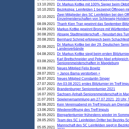
13.10.2021
Dr. Markus Kottke mit 100% Sieger beim Oktobe
10.10.2021
Bezirksliga: Leinfelden 1 bezwingt Öffingen mi
Zwei Mitglieder des SC Leinfelden bei den Of
10.10.2021
Einzelmeisterschaften von Schleswig-Holstei
08.09.2021
Thanh Kien Tran gewinnt das September-Blitz
04.09.2021
Markus Kottke gewinnt Bronze mit Württemberg
30.08.2021
Absage Stadtmeisterschaft – Neustart des Tur
20.08.2021
Bernhard Schmid erfolgreich beim Schachfesti
Dr. Markus Kottke bei der 29. Deutschen Sen
20.08.2021
Landesverbände
04.08.2021
Dr. Markus Kottke siegt beim ersten Blitzturn
Karl Brettschneider und Peter Abel erfolgreic
03.08.2021
Seniorenmeisterschaften in Magdeburg
03.08.2021
Neues Mitglied Felix Bowitz
28.07.2021
+ Janos Barna verstorben +
28.07.2021
Neues Mitglied Constantin Singer
27.07.2021
Am 03.08.2021 erstes Blitzturnier im Treff Im
16.07.2021
Brandenburger Seniorenturnier 2021
16.07.2021
Sachsen-Anhalt-Seniorenmeisterschaft in M
11.07.2021
Spielerversammlung am 27.07.2021, 20 Uhr, T
28.06.2021
Kein Vereinsabend im Treff Impuls am Dienst
13.06.2021
Wiedereröffnung des Treff Impuls
28.05.2021
Biergartenturnier frühestens wieder im Somm
28.05.2021
Team des SC Leinfelden Dritter bei Bezirks-S
Mannschaft des SC Leinfelden siegt in Bezirks
05.05.2021