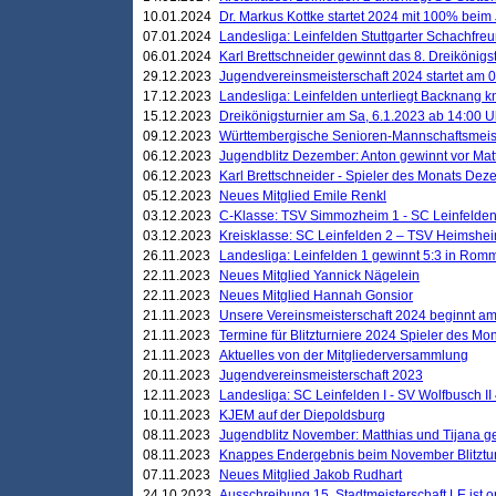
10.01.2024
Dr. Markus Kottke startet 2024 mit 100% beim 
07.01.2024
Landesliga: Leinfelden Stuttgarter Schachfreun
06.01.2024
Karl Brettschneider gewinnt das 8. Dreikönigs
29.12.2023
Jugendvereinsmeisterschaft 2024 startet am 0
17.12.2023
Landesliga: Leinfelden unterliegt Backnang kn
15.12.2023
Dreikönigsturnier am Sa, 6.1.2023 ab 14:00 U
09.12.2023
Württembergische Senioren-Mannschaftsmeiste
06.12.2023
Jugendblitz Dezember: Anton gewinnt vor Matt
06.12.2023
Karl Brettschneider - Spieler des Monats De
05.12.2023
Neues Mitglied Emile Renkl
03.12.2023
C-Klasse: TSV Simmozheim 1 - SC Leinfelden
03.12.2023
Kreisklasse: SC Leinfelden 2 – TSV Heimshei
26.11.2023
Landesliga: Leinfelden 1 gewinnt 5:3 in Ro
22.11.2023
Neues Mitglied Yannick Nägelein
22.11.2023
Neues Mitglied Hannah Gonsior
21.11.2023
Unsere Vereinsmeisterschaft 2024 beginnt am
21.11.2023
Termine für Blitzturniere 2024 Spieler des Mon
21.11.2023
Aktuelles von der Mitgliederversammlung
20.11.2023
Jugendvereinsmeisterschaft 2023
12.11.2023
Landesliga: SC Leinfelden I - SV Wolfbusch II 
10.11.2023
KJEM auf der Diepoldsburg
08.11.2023
Jugendblitz November: Matthias und Tijana 
08.11.2023
Knappes Endergebnis beim November Blitztur
07.11.2023
Neues Mitglied Jakob Rudhart
24.10.2023
Ausschreibung 15. Stadtmeisterschaft LE ist o