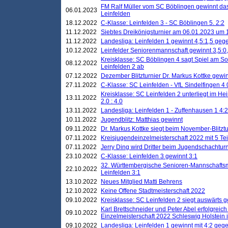
FM Ralf Müller vom SC Böblingen gewinnt das 
06.01.2023
Leinfelden
18.12.2022
C-Klasse: Leinfelden 3 - SC Böblingen 5. 2:2
11.12.2022
Siebtes Dreikönigsturnier am 06.01.2023 um 1
11.12.2022
Landesliga: Leinfelden 1 gewinnt 4,5:1,5 ge
10.12.2022
Leinfelder Seniorenmannschaft gewinnt 3,5:
Kreisklasse: SC Böblingen 4 sagt Spiel am S
08.12.2022
Leinfelden 2 ab
07.12.2022
Dezember Blitzturnier Dr. Markus Kottke gewin
27.11.2022
C-Klasse: SC Leinfelden - VfL Sindelfingen 4 
Kreisklasse: SC Leinfelden 2 unterliegt im H
13.11.2022
2.0 : 4.0
13.11.2022
Landesliga: Leinfelden 1 - Zuffenhausen 1 4:2
10.11.2022
Jugendblitz: Matthias gewinnt
09.11.2022
Dr. Markus Kottke siegt beim November-Blitztu
07.11.2022
Kreisjugendeinzelmeisterschaft 2022 mit 5 T
07.11.2022
Jerry Ding wird Dritter beim Jugendschachturn
23.10.2022
C-Klasse: Leinfelden 3 gewinnt 3:1
32. Württembergische Senioren-Mannschaftsm
22.10.2022
Leinfelden 3:1
13.10.2022
Neues Mitglied Matti Behrens
12.10.2022
Keine Offene Stadtmeisterschaft 2022
09.10.2022
Kreisklasse: SC Leinfelden 2 siegt auswärts g
Karl Brettschneider und Peter Abel erfolgreic
09.10.2022
Einzelmeisterschaft 2022 Schleswig Holstein 
09.10.2022
Landesliga: Leinfelden 1 gewinnt mit 4:2 geg