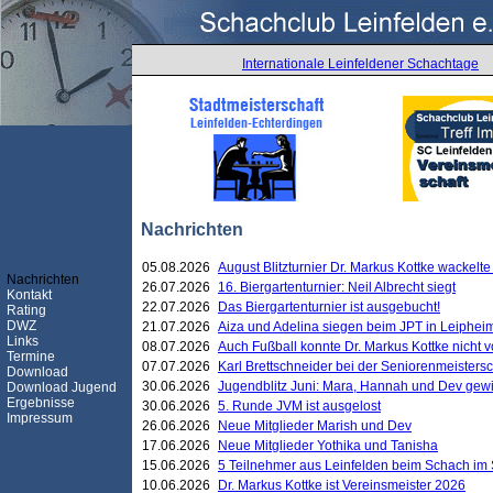
Internationale Leinfeldener Schachtage
Nachrichten
05.08.2026
August Blitzturnier Dr. Markus Kottke wackel
Nachrichten
26.07.2026
16. Biergartenturnier: Neil Albrecht siegt
Kontakt
22.07.2026
Das Biergartenturnier ist ausgebucht!
Rating
DWZ
21.07.2026
Aiza und Adelina siegen beim JPT in Leiphei
Links
08.07.2026
Auch Fußball konnte Dr. Markus Kottke nicht
Termine
07.07.2026
Karl Brettschneider bei der Seniorenmeister
Download
30.06.2026
Jugendblitz Juni: Mara, Hannah und Dev gew
Download Jugend
Ergebnisse
30.06.2026
5. Runde JVM ist ausgelost
Impressum
26.06.2026
Neue Mitglieder Marish und Dev
17.06.2026
Neue Mitglieder Yothika und Tanisha
15.06.2026
5 Teilnehmer aus Leinfelden beim Schach im 
10.06.2026
Dr. Markus Kottke ist Vereinsmeister 2026