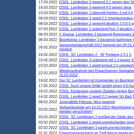
17.03.2022
DSOL: Leinfelden 2 gewinnt 3:1 gegen den 
16.03.2022
DSOL: Leinfelden 3 gewinnt 4:0 gegen Jena
15.03.2022
DSOL: Leinfelden 1 überrollt Hellern 2 mit 4:0
09.03.2022
DSOL: Leinfelden 3 spielt 2:2 Unentschieden
08.03.2022
DSOL: Leinfelden 2 gewinnt deutlich 3,5:0,5
07.03.2022
DSOL: Leinfelden 1 unterliegt Porz 3 deutlich 
06.03.2022
C-Klasse: Leinfelden 3 bezwingt Renningen 3 
06.03.2022
Bezirksliga: Leinfelden 1 bezwingt Vaihingen m
Vereinsmeisterschaft 2022 beginnt am 29.03.2
26.02.2022
möglich
24.02.2022
DSOL: SC Leinfelden 2 - SF Freiberg 2,5;1,5
23.02.2022
DSOL: Leinfelden 3 unterliegt mit 1:3 gegen S
23.02.2022
DSOL: Leinfelden 1 spielt erneut 2:2 unentsc
Wiederaufnahme des Erwachsenen-Spielabend
22.02.2022
22.03.2022
19.02.2022
Der SC Leinfelden ist Vizemeister im Bezirksm
17.02.2022
DSOL: Auch unsere Dritte landet einen 4:0-Ka
16.02.2022
DSOL: Kantersieg unserer Zweiten gegen Ber
14.02.2022
DSOL: Leinfelden 1 spielt 2:2 gegen SG Bad 
09.02.2022
Jugendblitz Februar: Nico gewinnt
Verbandsspiele am 13.02.2022 (Bezirksliga) 
03.02.2022
werden verschoben!
03.02.2022
DSOL; SC Leinfelden 2 schlägt die Gäste des
03.02.2022
DSOL: Leinfelden 1 spielt unentschieden gege
02.02.2022
DSOL; SC Leinfelden 3 spielt unentschieden
31.01.2022
Erwachsenenschach im Treff Impuls bleibt im