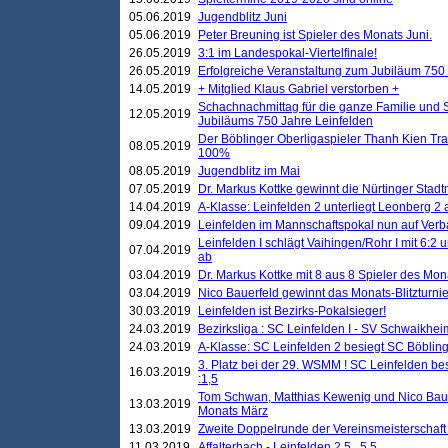
05.06.2019
Jugendblitz Juni
05.06.2019
Peter Breuning ist Spieler des Monats Juni.
26.05.2019
3:1 im Landespokal-Viertelfinale!
26.05.2019
Erfolgreiche Veranstaltung zum Jubiläum 750
14.05.2019
+ Mitglied Klaus Gabriel verstorben +
Schachnachmittag für die ganze Familie und 
12.05.2019
Jubiläums 750 Jahre Leinfelden
Der Böblinger Oberligaspieler Thanh Kien Tran
08.05.2019
100%
08.05.2019
Jugendblitz im Mai
07.05.2019
Dr. Markus Kottke gewinnt die Nürtinger Stadt
14.04.2019
A-Klasse: Leinfelden 2 unterliegt Leonberg 2 a
09.04.2019
Leinfelden im Mannschaftspokal nun auf Ver
Leinfelden I schlägt Vaihingen/Rohr I mit 6:2 
07.04.2019
ab
03.04.2019
Dr. Markus Kottke mit 8 aus 8 Spieler des Mona
03.04.2019
Nico Bauerfeld gewinnt das Monats-Blitzturnier
30.03.2019
Leinfelden ist Bezirks-Pokalsieger!
24.03.2019
Bezirksliga : SC Leinfelden I - SV Schwaikheim
24.03.2019
A-Klasse: SC Leinfelden 2 besiegt SC Böbling
3. Platz bei der 29. WSMM ! SC Leinfelden b
16.03.2019
:1,5
Tom Schwan, Matthias Kewenig und Nico Baue
13.03.2019
Monats März
13.03.2019
Zweite Doppelrunde der Vereinsmeisterschaft i
11.03.2019
Affalterbach - Leinfelden 2,5 . 5,5