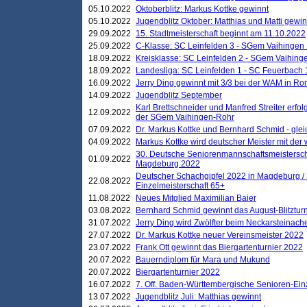
05.10.2022
Oktoberblitz: Markus Kottke gewinnt
05.10.2022
Jugendblitz Oktober: Matthias und Matti gewi
29.09.2022
15. Stadtmeisterschaft beginnt am 11.10.2022
25.09.2022
C-Klasse: SC Leinfelden 3 - SGem Vaihingen 
18.09.2022
Kreisklasse: SC Leinfelden 2 - SGem Vaihinge
18.09.2022
Landesliga: SC Leinfelden 1 - SC Feuerbach 
16.09.2022
Jerry Ding gewinnt mit 3/3 bei der WAM in 
14.09.2022
Jugendblitz September
Karl Brettschneider und Manfred Streiter erfo
12.09.2022
der SGem Vaihingen-Rohr
07.09.2022
Dr. Markus Kottke und Bernhard Schmid - glei
04.09.2022
Markus Kottke wird deutscher Meister mit de
30. Deutsche Seniorenmannschaftsmeistersch
01.09.2022
Magdeburg 2022
Deutscher Schachgipfel 2022 in Magdeburg /
22.08.2022
Einzelmeisterschaft 65+
11.08.2022
Neues Mitglied Maximilian Baier
03.08.2022
Bernhard Schmid gewinnt das August-Blitzturn
31.07.2022
Jerry Ding wird Zwölfter beim Neckarsteinac
27.07.2022
Dr. Markus Kottke neuer Vereinsmeister 2022
23.07.2022
Frank Ott gewinnt das Biergartenturnier 2022
20.07.2022
Bauerndiplom für Mara und Mukund
20.07.2022
Biergartenturnier 2022
16.07.2022
7. Off. Baden-Württembergische Senioren-Ein
13.07.2022
Jugendblitz Juli: Matthias gewinnt