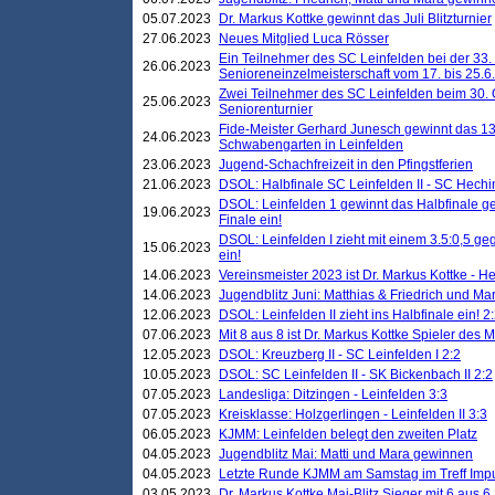
05.07.2023
Dr. Markus Kottke gewinnt das Juli Blitzturnier
27.06.2023
Neues Mitglied Luca Rösser
Ein Teilnehmer des SC Leinfelden bei der 33.
26.06.2023
Senioreneinzelmeisterschaft vom 17. bis 25.
Zwei Teilnehmer des SC Leinfelden beim 30.
25.06.2023
Seniorenturnier
Fide-Meister Gerhard Junesch gewinnt das 1
24.06.2023
Schwabengarten in Leinfelden
23.06.2023
Jugend-Schachfreizeit in den Pfingstferien
21.06.2023
DSOL: Halbfinale SC Leinfelden II - SC Hechi
DSOL: Leinfelden 1 gewinnt das Halbfinale geg
19.06.2023
Finale ein!
DSOL: Leinfelden I zieht mit einem 3.5:0,5 g
15.06.2023
ein!
14.06.2023
Vereinsmeister 2023 ist Dr. Markus Kottke - 
14.06.2023
Jugendblitz Juni: Matthias & Friedrich und M
12.06.2023
DSOL: Leinfelden II zieht ins Halbfinale ein! 2
07.06.2023
Mit 8 aus 8 ist Dr. Markus Kottke Spieler des 
12.05.2023
DSOL: Kreuzberg II - SC Leinfelden I 2:2
10.05.2023
DSOL: SC Leinfelden II - SK Bickenbach II 2:2
07.05.2023
Landesliga: Ditzingen - Leinfelden 3:3
07.05.2023
Kreisklasse: Holzgerlingen - Leinfelden II 3:3
06.05.2023
KJMM: Leinfelden belegt den zweiten Platz
04.05.2023
Jugendblitz Mai: Matti und Mara gewinnen
04.05.2023
Letzte Runde KJMM am Samstag im Treff Imp
03.05.2023
Dr. Markus Kottke Mai-Blitz Sieger mit 6 aus 6