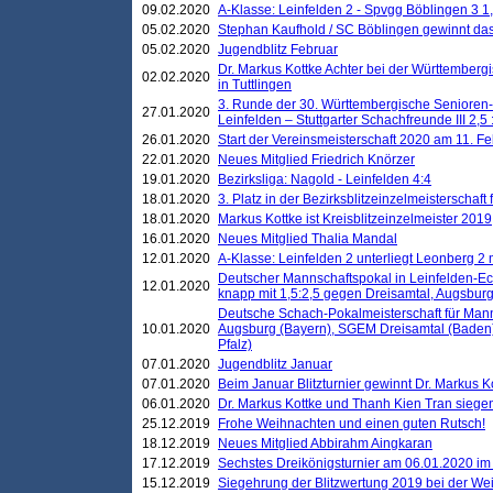
09.02.2020
A-Klasse: Leinfelden 2 - Spvgg Böblingen 3 1,
05.02.2020
Stephan Kaufhold / SC Böblingen gewinnt das 
05.02.2020
Jugendblitz Februar
Dr. Markus Kottke Achter bei der Württembergi
02.02.2020
in Tuttlingen
3. Runde der 30. Württembergische Senioren
27.01.2020
Leinfelden – Stuttgarter Schachfreunde III 2,5 
26.01.2020
Start der Vereinsmeisterschaft 2020 am 11. F
22.01.2020
Neues Mitglied Friedrich Knörzer
19.01.2020
Bezirksliga: Nagold - Leinfelden 4:4
18.01.2020
3. Platz in der Bezirksblitzeinzelmeisterschaft
18.01.2020
Markus Kottke ist Kreisblitzeinzelmeister 2019
16.01.2020
Neues Mitglied Thalia Mandal
12.01.2020
A-Klasse: Leinfelden 2 unterliegt Leonberg 2 
Deutscher Mannschaftspokal in Leinfelden-Ech
12.01.2020
knapp mit 1,5:2,5 gegen Dreisamtal, Augsbur
Deutsche Schach-Pokalmeisterschaft für Mann
10.01.2020
Augsburg (Bayern), SGEM Dreisamtal (Baden
Pfalz)
07.01.2020
Jugendblitz Januar
07.01.2020
Beim Januar Blitzturnier gewinnt Dr. Markus 
06.01.2020
Dr. Markus Kottke und Thanh Kien Tran siegen
25.12.2019
Frohe Weihnachten und einen guten Rutsch!
18.12.2019
Neues Mitglied Abbirahm Aingkaran
17.12.2019
Sechstes Dreikönigsturnier am 06.01.2020 im T
15.12.2019
Siegehrung der Blitzwertung 2019 bei der Wei