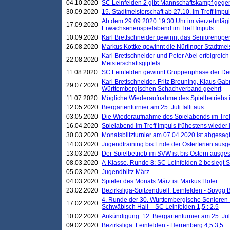
04.10.2020
SC Leinfelden 2 gibt Mannschaftskampf gege
30.09.2020
15. Stadtmeisterschaft ab 27.10. im Treff Impu
Ab dem 29.09.2020 19:30 Uhr im vierzehntäg
17.09.2020
Erwachsenenspielabend im Treff Impuls
10.09.2020
Karl Brettschneider gewinnt das Seniorenopen
26.08.2020
Markus Kottke gewinnt die Nürtinger Stadtmei
Karl Brettschneider und Peter Abel erfolgreic
22.08.2020
Meisterschaftsgipfels
11.08.2020
SC Leinfelden gewinnt Gruppenphase der De
Karl Brettschneider, Fritz Breuning, Klaus Gab
29.07.2020
Württembergischen Schachverband geehrt
11.07.2020
Mögliche Wiederaufnahme des Spielbetriebs
12.05.2020
Biergartenturnier am 25. Juli fällt aus
03.05.2020
Die Wiederaufnahme des Spielabends im Treff
16.04.2020
Spielabend im Treff Impuls frühestens wieder
30.03.2020
Monatsblitzturnier am 07.04.2020 ist abgesag
14.03.2020
Jugendtraining bis Ende der Osterferien ausg
13.03.2020
Der Spielbetrieb im SVW ist bis Ostern ausges
08.03.2020
A-Klasse, Runde 8: SC Leinfelden 2 besiegt 
05.03.2020
Jugendbiltz März
04.03.2020
Spieler des Monats März ist Markus Hofer
23.02.2020
Bezirksliga-Spitzenduell: Leinfelden - Spvgg 
4. Runde der 30. Württembergische Senioren
17.02.2020
Schwäbisch Hall – SC Leinfelden 1,5 : 2,5
10.02.2020
Ankündigung: 12. Biergartenturnier am 25. Juli
09.02.2020
Bezirksliga: Leinfelden - Herrenberg 4,5:3,5