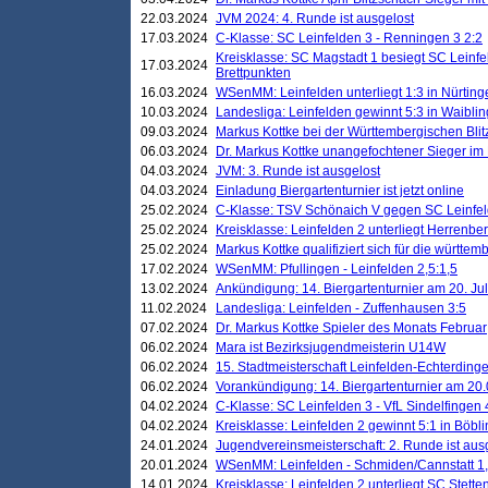
22.03.2024
JVM 2024: 4. Runde ist ausgelost
17.03.2024
C-Klasse: SC Leinfelden 3 - Renningen 3 2:2
Kreisklasse: SC Magstadt 1 besiegt SC Leinfe
17.03.2024
Brettpunkten
16.03.2024
WSenMM: Leinfelden unterliegt 1:3 in Nürting
10.03.2024
Landesliga: Leinfelden gewinnt 5:3 in Waibli
09.03.2024
Markus Kottke bei der Württembergischen Blit
06.03.2024
Dr. Markus Kottke unangefochtener Sieger im M
04.03.2024
JVM: 3. Runde ist ausgelost
04.03.2024
Einladung Biergartenturnier ist jetzt online
25.02.2024
C-Klasse: TSV Schönaich V gegen SC Leinfelde
25.02.2024
Kreisklasse: Leinfelden 2 unterliegt Herrenber
25.02.2024
Markus Kottke qualifiziert sich für die württem
17.02.2024
WSenMM: Pfullingen - Leinfelden 2,5:1,5
13.02.2024
Ankündigung: 14. Biergartenturnier am 20. Ju
11.02.2024
Landesliga: Leinfelden - Zuffenhausen 3:5
07.02.2024
Dr. Markus Kottke Spieler des Monats Februar
06.02.2024
Mara ist Bezirksjugendmeisterin U14W
06.02.2024
15. Stadtmeisterschaft Leinfelden-Echterding
06.02.2024
Vorankündigung: 14. Biergartenturnier am 20
04.02.2024
C-Klasse: SC Leinfelden 3 - VfL Sindelfingen 
04.02.2024
Kreisklasse: Leinfelden 2 gewinnt 5:1 in Böbl
24.01.2024
Jugendvereinsmeisterschaft: 2. Runde ist aus
20.01.2024
WSenMM: Leinfelden - Schmiden/Cannstatt 1,
14.01.2024
Kreisklasse: Leinfelden 2 unterliegt SC Stette