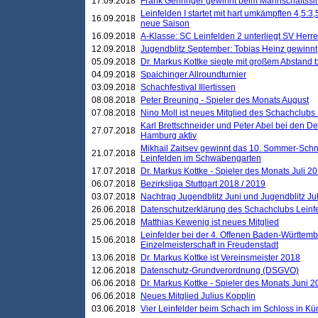
17.09.2018
Frank Gehringer gewinnt beim Mannschaftssi
Leinfelden I startet mit hart umkämpften 4,5:
16.09.2018
neue Saison
16.09.2018
A-Klasse: SC Leinfelden 2 unterliegt SV Herre
12.09.2018
Jugendblitz September: Tobias Heinz gewinnt
05.09.2018
Dr. Markus Kottke siegte mit großem Abstand 
04.09.2018
Spaichinger Allroundturnier
03.09.2018
Schachfestival Illertissen
08.08.2018
Peter Breuning - Spieler des Monats August
07.08.2018
Nino Moll ist neues Mitglied des Schachclubs
Karl Brettschneider und Peter Abel bei den D
27.07.2018
Hamburg aktiv
Mikhail Zaitsev gewinnt das 10. Sommer-Schn
21.07.2018
Leinfelden im Schwabengarten
17.07.2018
Dr. Markus Kottke - Spieler des Monats Juli 2
06.07.2018
Bezirksliga Stuttgart 2018 / 2019
03.07.2018
Nachtrag Jugendblitz Juni und Jugendblitz Jul
26.06.2018
Datenschutzerklärung des Schachclubs Lein
25.06.2018
Matthias Kewenig ist neues Mitglied
Leinfelder bei der 4. Offenen Baden-Württem
15.06.2018
Einzelmeisterschaft in Freudenstadt
13.06.2018
Dr. Markus Kottke ist Vereinsmeister 2018
12.06.2018
Datenschutz-Grundverordnung (DSGVO)
06.06.2018
Dr. Markus Kottke - Spieler des Monats Juni 
06.06.2018
Neues Mitglied Julius Kopplin
03.06.2018
Vier Leinfelder beim Schach im Schloss in K