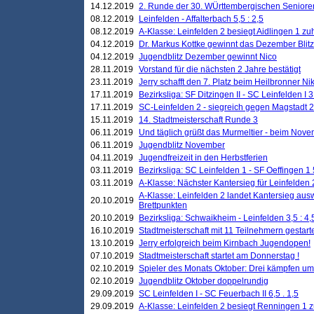
14.12.2019
2. Runde der 30. WÜrttembergischen Seniore
08.12.2019
Leinfelden - Affalterbach 5,5 : 2,5
08.12.2019
A-Klasse: Leinfelden 2 besiegt Aidlingen 1 zu
04.12.2019
Dr. Markus Kottke gewinnt das Dezember Blitzt
04.12.2019
Jugendblitz Dezember gewinnt Nico
28.11.2019
Vorstand für die nächsten 2 Jahre bestätigt
23.11.2019
Jerry schafft den 7. Platz beim Heilbronner 
17.11.2019
Bezirksliga: SF Ditzingen II - SC Leinfelden I 3
17.11.2019
SC-Leinfelden 2 - siegreich gegen Magstadt 2
15.11.2019
14. Stadtmeisterschaft Runde 3
06.11.2019
Und täglich grüßt das Murmeltier - beim Novemb
06.11.2019
Jugendblitz November
04.11.2019
Jugendfreizeit in den Herbstferien
03.11.2019
Bezirksliga: SC Leinfelden 1 - SF Oeffingen 1 
03.11.2019
A-Klasse: Nächster Kantersieg für Leinfelden 2
A-Klasse: Leinfelden 2 landet Kantersieg aus
20.10.2019
Brettpunkten
20.10.2019
Bezirksliga: Schwaikheim - Leinfelden 3,5 : 4,
16.10.2019
Stadtmeisterschaft mit 11 Teilnehmern gestart
13.10.2019
Jerry erfolgreich beim Kirnbach Jugendopen!
07.10.2019
Stadtmeisterschaft startet am Donnerstag !
02.10.2019
Spieler des Monats Oktober: Drei kämpfen um
02.10.2019
Jugendblitz Oktober doppelrundig
29.09.2019
SC Leinfelden I - SC Feuerbach II 6,5 . 1,5
29.09.2019
A-Klasse: Leinfelden 2 besiegt Renningen 1 z