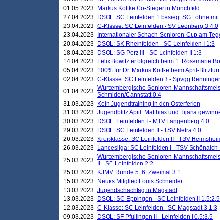
01.05.2023
Markus Kottke Co-Sieger in Mönchfeld
27.04.2023
DSOL: SC Leinfelden 1 besiegt SG Löhne mit 
23.04.2023
C-Klasse: SC Leinfelden - SV Leonberg 3 4:0
23.04.2023
Internationaler Schach-Senioren-Cup am Te
20.04.2023
DSOL: SK Rheinfelden - SC Leinfelden I 1:3
18.04.2023
DSOL: SG Porz III - SC Leinfelden II 1:3
14.04.2023
Felix Bowitz erfolgreich beim 1. Rosemarie B
05.04.2023
100% für Dr. Markus Kottke beim April-Blitztur
02.04.2023
C-Klasse: SC Leinfelden 3 - Spvgg Renningen
Württembergische Senioren-Mannschaftsmeist
01.04.2023
Schmiden/Cannstatt 0:4
31.03.2023
Kein Jugendtraining in den Osterferien
31.03.2023
Jugendblitz April: Matthias und Tijana gewinn
30.03.2023
DSOL: Leinfelden I - MTV Langenberg 4:0
29.03.2023
DSOL: SC Leinfelden II - TSV Netra 4:0
26.03.2023
Kreisklasse: SC Leinfelden II - TSV Heimsheim
26.03.2023
Landesliga: SC Leinfelden I - TSV Schönaich II
Württembergische Senioren-Mannschaftsmeiste
25.03.2023
II - SC Leinfelden 2:2
25.03.2023
KJMM Runde 5+6: Zweimal 3:1
15.03.2023
Neues Mitglied Louis Schneider
13.03.2023
Jugendschachtag in Magstadt
13.03.2023
DSOL: SC Eppingen - SC Leinfelden II 1,5:2,5
12.03.2023
C-Klasse: SC Leinfelden - SC Magstadt 3 1:3
09.03.2023
DSOL: SF Pfullingen II - Leinfelden I 0,5:3,5