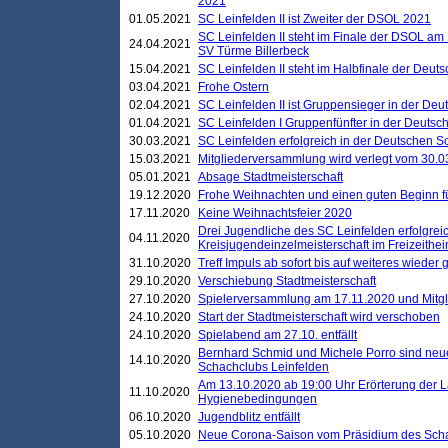
2021
01.05.2021
SC Leinfelden II ist Zweiter der DSOL 2021
SC Leinfelden II steht im Finale der DSOL am 
24.04.2021
SV Türme Billerbeck
15.04.2021
SC Leinfelden II steht im Halbfinale der Deu
03.04.2021
Frohe Ostern
02.04.2021
SC Leinfelden II ist Gruppensieger in der De
01.04.2021
SC Leinfelden I Gruppenfünfter in der Deuts
30.03.2021
SC Leinfelden erfolgreich in der Deutschen 
15.03.2021
Mitgliederversammlung wird verlegt vom 30.0
05.01.2021
Absage Stadtmeisterschaft
19.12.2020
Frohe Weihnachten und einen guten Beginn f
17.11.2020
Keine Weihnachtsfeier 2020
Drei Jugendliche des SC Leinfelden erfolgreic
04.11.2020
Kreisjugendeinzelmeisterschaft im Freizeithe
31.10.2020
Treff Impuls ab sofort bis auf weiteres wieder
29.10.2020
Verschiebung Stadtmeisterschaft
27.10.2020
Spielerversammlung am 17.11.2020 und Mitg
24.10.2020
Start der Stadtmeisterschaft wird verschoben
24.10.2020
Spielabend am 27.10. entfällt
Bernhard Schmid und Michele Porro sind neu
14.10.2020
Schachclubs Leinfelden
Am 13.10.2020 ab 19:00 Uhr Erörterung der L
11.10.2020
Hygienebedingungen
06.10.2020
Jugendblitz entfällt
05.10.2020
Neue Corona-Saison vom Präsidium des Sch