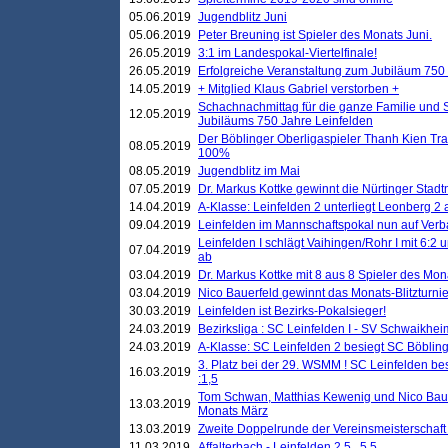
05.06.2019
Jugendblitz Juni
05.06.2019
Peter Breuning ist Spieler des Monats Juni.
26.05.2019
3:1 im Landespokal-Viertelfinale!
26.05.2019
Erfolgreiche Veranstaltung zum Jubiläum 750
14.05.2019
+ Mitglied Klaus Gabriel verstorben +
Schachnachmittag für die ganze Familie und 
12.05.2019
Jubiläums 750 Jahre Leinfelden
Der Böblinger Oberligaspieler Thanh Kien Tran
08.05.2019
100%
08.05.2019
Jugendblitz im Mai
07.05.2019
Dr. Markus Kottke gewinnt die Nürtinger Stadt
14.04.2019
A-Klasse: Leinfelden 2 unterliegt Leonberg 2 a
09.04.2019
Leinfelden im Mannschaftspokal nun auf Ver
Leinfelden I schlägt Vaihingen/Rohr I mit 6:2 
07.04.2019
ab
03.04.2019
Dr. Markus Kottke mit 8 aus 8 Spieler des Mona
03.04.2019
Nico Bauerfeld gewinnt das Monats-Blitzturnier
30.03.2019
Leinfelden ist Bezirks-Pokalsieger!
24.03.2019
Bezirksliga : SC Leinfelden I - SV Schwaikheim
24.03.2019
A-Klasse: SC Leinfelden 2 besiegt SC Böbling
3. Platz bei der 29. WSMM ! SC Leinfelden b
16.03.2019
:1,5
Tom Schwan, Matthias Kewenig und Nico Baue
13.03.2019
Monats März
13.03.2019
Zweite Doppelrunde der Vereinsmeisterschaft i
11.03.2019
Affalterbach - Leinfelden 2,5 . 5,5