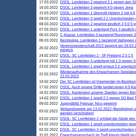
17.03.2022
DSOL: Leinfelden 2 gewinnt 3:1 gegen den 
16.03.2022
DSOL: Leinfelden 3 gewinnt 4:0 gegen Jena
15.03.2022
DSOL: Leinfelden 1 überrollt Hellern 2 mit 4:0
09.03.2022
DSOL: Leinfelden 3 spielt 2:2 Unentschieden
08.03.2022
DSOL: Leinfelden 2 gewinnt deutlich 3,5:0,5
07.03.2022
DSOL: Leinfelden 1 unterliegt Porz 3 deutlich 
06.03.2022
C-Klasse: Leinfelden 3 bezwingt Renningen 3 
06.03.2022
Bezirksliga: Leinfelden 1 bezwingt Vaihingen m
Vereinsmeisterschaft 2022 beginnt am 29.03.2
26.02.2022
möglich
24.02.2022
DSOL: SC Leinfelden 2 - SF Freiberg 2,5;1,5
23.02.2022
DSOL: Leinfelden 3 unterliegt mit 1:3 gegen S
23.02.2022
DSOL: Leinfelden 1 spielt erneut 2:2 unentsc
Wiederaufnahme des Erwachsenen-Spielabend
22.02.2022
22.03.2022
19.02.2022
Der SC Leinfelden ist Vizemeister im Bezirksm
17.02.2022
DSOL: Auch unsere Dritte landet einen 4:0-Ka
16.02.2022
DSOL: Kantersieg unserer Zweiten gegen Ber
14.02.2022
DSOL: Leinfelden 1 spielt 2:2 gegen SG Bad 
09.02.2022
Jugendblitz Februar: Nico gewinnt
Verbandsspiele am 13.02.2022 (Bezirksliga) 
03.02.2022
werden verschoben!
03.02.2022
DSOL; SC Leinfelden 2 schlägt die Gäste des
03.02.2022
DSOL: Leinfelden 1 spielt unentschieden gege
02.02.2022
DSOL; SC Leinfelden 3 spielt unentschieden
31.01.2022
Erwachsenenschach im Treff Impuls bleibt im