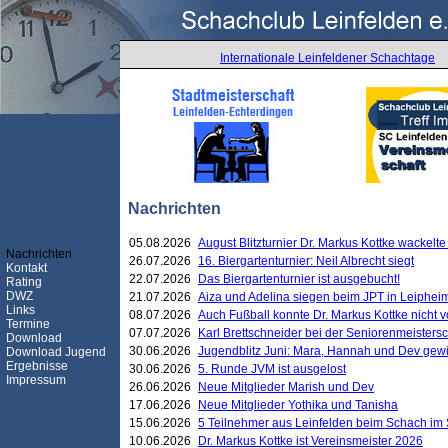
Internationale Leinfeldener Schachtage
Nachrichten
05.08.2026
August Blitzturnier Dr. Markus Kottke wackel
Nachrichten
26.07.2026
16. Biergartenturnier: Neil Albrecht siegt
Kontakt
22.07.2026
Das Biergartenturnier ist ausgebucht!
Rating
DWZ
21.07.2026
Aiza und Adelina siegen beim JPT in Leiphei
Links
08.07.2026
Auch Fußball konnte Dr. Markus Kottke nicht
Termine
07.07.2026
Karl Brettschneider bei der Seniorenmeister
Download
30.06.2026
Jugendblitz Juni: Mara, Hannah und Dev gew
Download Jugend
Ergebnisse
30.06.2026
5. Runde JVM ist ausgelost
Impressum
26.06.2026
Neue Mitglieder Marish und Dev
17.06.2026
Neue Mitglieder Yothika und Tanisha
15.06.2026
5 Teilnehmer aus Leinfelden beim Schach im 
10.06.2026
Dr. Markus Kottke ist Vereinsmeister 2026