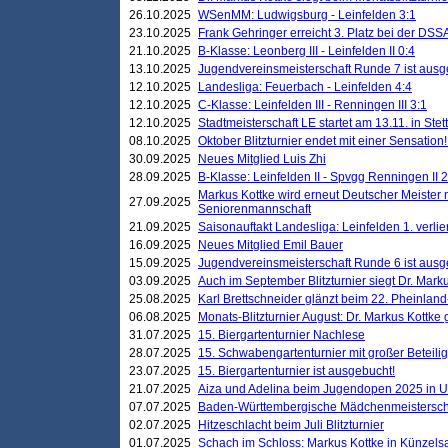
26.10.2025
WSenMM: Ludwigsburg - Leinfelden 3:1
23.10.2025
Frank Gehringer erreicht 3. Platz bei der DS
21.10.2025
B-Klasse: Leonberg III - Leinfelden II 0:4
13.10.2025
Jugendvereinsmeisterschaft Runde 7 ist ausg
12.10.2025
Landesliga: Feuerbach - Leinfelden 4:4
12.10.2025
C-Klasse: Leinfelden III - Renningen III 3:1
12.10.2025
Stadtmeisterschaft LE startet am 13.11. in Stet
08.10.2025
Oktober Blitzturnier endet mit einer Sensation!
30.09.2025
Neues Mitglied Luis Zhi
28.09.2025
B-Klasse: Leinfelden II - Spvgg Renningen II 2
Markus Kottke wird erneut Deutscher Meister 
27.09.2025
Seniorenmannschaft
21.09.2025
Saisonauftakt Landesliga: Leinfelden 1. verlier
16.09.2025
Neues Mitglied Emil Bauer
15.09.2025
Jugendvereinsmeisterschaft Runde 6 ist ausg
03.09.2025
Auch im September Blitzturnier siegt Dr. Mark
25.08.2025
Karl Brettschneider glänzt beim 22. Pheinlan
06.08.2025
Monats-Blitzturnier August: Dr. Markus Kottke
31.07.2025
15. Biergartenturnier Nachlese
28.07.2025
15. Schwabengartenturnier mit großer Beteili
23.07.2025
15. Biergartenturnier ist ausgebucht!
21.07.2025
Aiza und Adelina beim Jugendopen 2025 in 
07.07.2025
Baden-Württembergische Mädchenmeistersch
02.07.2025
Hitzeschlacht beim Juli Blitzturnier
01.07.2025
Schach im Schloss: Markus Kottke in Künzels