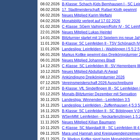
08.02.2026
B-Klasse: Schach-Kids Bernhausen I - SC Leinf
06.02.2026
17. Stadtmeisterschaft: Rafael Kloth gewinnt
06.02.2026
Neues Mitglied Karim Meftahi
04.02.2026
Monatsblitz verlegt auf 17.02.2026
01.02.2026
C-Klasse: SGem Vaihingen/Rohr IV - SC Leinfel
22.01.2026
Neues Mitglied Lukas Heintel
14.01.2026
Blitzturnier startet mit 10 Spielern ins neue J
11.01.2026
B-Klasse: SC Leinfelden II - TSV Schönaich IV
11.01.2026
Landesliga: Leinfelden I - Waiblingen I 5,5:2,5
06.01.2026
Markus Kottke gewinnt das Dreikönigsturnier
06.01.2026
Neues Mitglied Johannes Bladt
14.12.2025
C-Klasse: SC Leinfelden III - SV Herrenberg III
10.12.2025
Neues Mitglied Abdullah Al Awad
08.12.2025
Ankündigung Dreikönigsturnier 2026
07.12.2025
Vereinsmeisterschaft 2026 Ausschreibung
07.12.2025
B-Klasse: VfL Sindelfingen III - SC Leinfelden I
03.12.2025
Monats-Blitzturnier Dezember mit Sensation
30.11.2025
Landesliga: Winnenden - Leinfelden 3:5
16.11.2025
Landesliga: Leinfelden - Zuffenhausen 4,5:3,5
16.11.2025
B-Klasse: SC Leinfelden II - SC Böblingen V 0
15.11.2025
WSenMM: Leinfelden - Neckartenzlingen 1,5:
11.11.2025
Neues Mitglied Kilian Baumann
10.11.2025
C-Klasse: SC Magstadt III - SC Leinfelden III 4
09.11.2025
Mara und Hannah sind Kreisjugendeinzelmei
05.11.2025
Dr. Markus Kottke siegt beim Monatsblitzturn