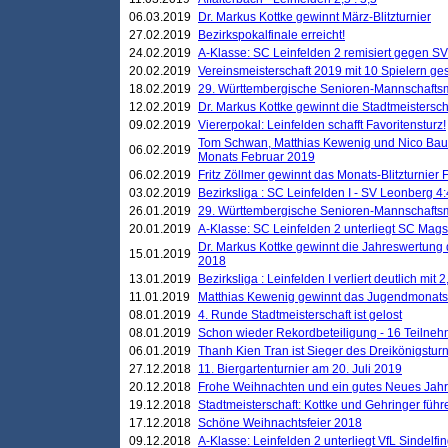
06.03.2019
Dr. Markus Kottke gewinnt März-Blitzturnier
27.02.2019
Bezirkspokalfinale erreicht!
24.02.2019
A-Klasse: SC Leinfelden 2 remisiert gegen SV
20.02.2019
Vereinsmeisterschaft 2019 mit 10 Spielern ges
18.02.2019
29. Württembergische Senioren-Mannschaftsm
12.02.2019
Dr. Markus Kottke gewinnt die Stadtmeistersc
09.02.2019
Viererpokal: Leinfelden schafft Favoritensturz!
Tom Schwan, Matthias Kewenig und Nico Baue
06.02.2019
Monats Februar 2019
06.02.2019
Fritz Zöllmer gewinnt das Monats-Blitzturnier 
03.02.2019
Bezirksliga : SC Leinfelden I - SV Leonberg 4:
26.01.2019
29. Württembergische Senioren-Mannschaftsm
20.01.2019
A-Klasse: SC Leinfelden 2 unterliegt SC Magst
Dr. Markus Kottke gewinnt die Jahreswertung d
15.01.2019
2018
13.01.2019
Bezirksliga : Leinfelden I verliert deutlich mit 
11.01.2019
Matthias Kewenig gewinnt das Jugendmonatsbl
08.01.2019
4. Runde Stadtmeisterschaft ist gelost
08.01.2019
Schon wieder Rekordbeteiligung - 16 Teilneh
06.01.2019
Thanh Kien Tran ist Sieger des Dreikönigstur
27.12.2018
11. Biergartenturnier am 20. Juli 2019
20.12.2018
Frohe Weihnachten und ein gutes Neues Jah
19.12.2018
Stadtmeisterschaft: Kottke und Gehringer führ
17.12.2018
Schöne Weihnachtsfeier 2018
09.12.2018
A-Klasse: Leinfelden 2 unterliegt VfL Sindelfin