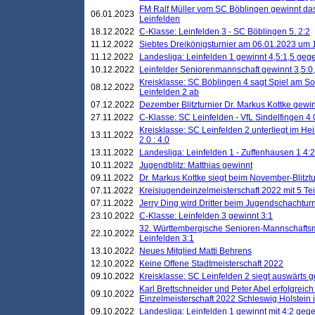
FM Ralf Müller vom SC Böblingen gewinnt das 
06.01.2023
Leinfelden
18.12.2022
C-Klasse: Leinfelden 3 - SC Böblingen 5. 2:2
11.12.2022
Siebtes Dreikönigsturnier am 06.01.2023 um 1
11.12.2022
Landesliga: Leinfelden 1 gewinnt 4,5:1,5 ge
10.12.2022
Leinfelder Seniorenmannschaft gewinnt 3,5:
Kreisklasse: SC Böblingen 4 sagt Spiel am S
08.12.2022
Leinfelden 2 ab
07.12.2022
Dezember Blitzturnier Dr. Markus Kottke gewin
27.11.2022
C-Klasse: SC Leinfelden - VfL Sindelfingen 4 
Kreisklasse: SC Leinfelden 2 unterliegt im H
13.11.2022
2.0 : 4.0
13.11.2022
Landesliga: Leinfelden 1 - Zuffenhausen 1 4:2
10.11.2022
Jugendblitz: Matthias gewinnt
09.11.2022
Dr. Markus Kottke siegt beim November-Blitztu
07.11.2022
Kreisjugendeinzelmeisterschaft 2022 mit 5 T
07.11.2022
Jerry Ding wird Dritter beim Jugendschachturn
23.10.2022
C-Klasse: Leinfelden 3 gewinnt 3:1
32. Württembergische Senioren-Mannschaftsm
22.10.2022
Leinfelden 3:1
13.10.2022
Neues Mitglied Matti Behrens
12.10.2022
Keine Offene Stadtmeisterschaft 2022
09.10.2022
Kreisklasse: SC Leinfelden 2 siegt auswärts g
Karl Brettschneider und Peter Abel erfolgreic
09.10.2022
Einzelmeisterschaft 2022 Schleswig Holstein 
09.10.2022
Landesliga: Leinfelden 1 gewinnt mit 4:2 geg