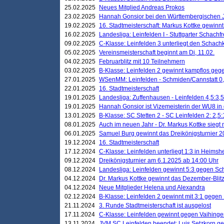
25.02.2025
Neues Mitglied Andreas Prokos
23.02.2025
Hannah Gonsior bei den Württembergischen 
19.02.2025
16. Stadtmeisterschaft: Markus Kottke gewinnt 
16.02.2025
Landesliga: Leinfelden I - Stuttgarter Schachfr
09.02.2025
C-Klasse: Leinfelden 3 unterliegt den Schach
05.02.2025
Vereinsmeisterschaft beginnt am Di, 11.02.
04.02.2025
Februarblitz mit 10 Teilnehmern
03.02.2025
B-Klasse: Leinfelden 2 gewinnt kampflos ge
27.01.2025
WSenMM: Leinfelden - Schmiden/Cannstatt 0,
22.01.2025
16. Stadtmeisterschaft
19.01.2025
Landesliga: Zuffenhausen - Leinfelden 4,5:3,5
19.01.2025
Hannah Gonsior ist Vizemeisterin der WU8 i
13.01.2025
B-Klasse: SC Stetten 2 - SC Leinfelden 2: 2,5:
08.01.2025
Auch im neuen Jahr - Dr. Markus Kottke siegt 
06.01.2025
Samuel Burg gewinnt das Dreikönigsturnier 
19.12.2024
16. Stadtmeisterschaft
17.12.2024
C-Klasse: Leinfelden unterliegt 1:3 in Heimsh
09.12.2024
Dreikönigsturnier am 6.1.2025 ab 14:00 Uhr
08.12.2024
Landesliga: Leinfelden gewinnt 5:3 gegen Sc
04.12.2024
Dr. Markus Kottke gewinnt das Dezember-Blitz
04.12.2024
Neue Mitglieder Helena und Alexandra
02.12.2024
B-Klasse: Leinfelden 2 gewinnt mit 3:1 gegen
21.11.2024
3. Runde Stadtmeisterschaft ist ausgelost
17.11.2024
C-Klasse: Leinfelden gewinnt gegen Vaihinge
13.11.2024
JVM SC Leinfelden beendet: Luis Setzkorn ge