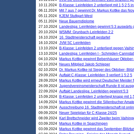
10.11.2024
B-Klasse: Leinfelden 2 unterliegt mit 1,5;2,5 
06.11.2024
Mit 7 aus 7 gewinnt Dr. Markus Kottke das Nov
05.11.2024
KJEM Stuttgart-West
05.11.2024
Neue Bauerndiplome
27.10.2024
Landesliga: Leinfelden gewinnt 5:3 auswärts
20.10.2024
WSMM: Grunbach-Leinfelden 2:2
16.10.2024
16. Stadtmeisterschaft gestartet
16.10.2024
JVM SC Leinfelden
13.10.2024
B-Klasse: Leinfelden 2 unterliegt gegen Vaihi
13.10.2024
Landesliga: Leinfelden I - Schmiden-Cannstatt 
04.10.2024
Markus Kottke gewinnt Bebenhäuser Oktober-B
02.10.2024
Neues Mitglied Jakob Schleper
02.10.2024
Dr. Markus Kottke ist Sieger des Oktober- Blitz
29.09.2024
Auftakt C-Klasse: Leinfelden 3 verliert 1,5:2,5
28.09.2024
Markus Kottke wird erneut Deutscher Meister 
26.09.2024
Jugendvereinsmeisterschaft Runde 8 ist ausg
22.09.2024
Auftakt Landesliga: Leinfelden gewinnt 5:3
15.09.2024
B-Klasse: Leinfelden 2 unterliegt knapp mit 1,
14.09.2024
Markus Kottke gewinnt die Sillenbucher Amate
10.09.2024
Ausschreibung 16. Stadtmeisterschaft ist onli
09.09.2024
Neuer Spielplan für C-Klasse 24/25
08.09.2024
Karl Brettschneider wird Zweiter beim Vaihing
03.09.2024
Markus Kottke in Spaichingen
03.09.2024
Markus Kottke gewinnt das September-Blitztur