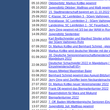
05.10.2022
Oktoberblitz: Markus Kottke gewinnt
05.10.2022
Jugendblitz Oktober: Matthias und Matti gewi
29.09.2022
15. Stadtmeisterschaft beginnt am 11.10.2022
25.09.2022
C-Klasse: SC Leinfelden 3 - SGem Vaihingen 
18.09.2022
Kreisklasse: SC Leinfelden 2 - SGem Vaihinge
18.09.2022
Landesliga: SC Leinfelden 1 - SC Feuerbach 
16.09.2022
Jerry Ding gewinnt mit 3/3 bei der WAM in 
14.09.2022
Jugendblitz September
Karl Brettschneider und Manfred Streiter erfo
12.09.2022
der SGem Vaihingen-Rohr
07.09.2022
Dr. Markus Kottke und Bernhard Schmid - glei
04.09.2022
Markus Kottke wird deutscher Meister mit de
30. Deutsche Seniorenmannschaftsmeistersch
01.09.2022
Magdeburg 2022
Deutscher Schachgipfel 2022 in Magdeburg /
22.08.2022
Einzelmeisterschaft 65+
11.08.2022
Neues Mitglied Maximilian Baier
03.08.2022
Bernhard Schmid gewinnt das August-Blitzturn
31.07.2022
Jerry Ding wird Zwölfter beim Neckarsteinac
27.07.2022
Dr. Markus Kottke neuer Vereinsmeister 2022
23.07.2022
Frank Ott gewinnt das Biergartenturnier 2022
20.07.2022
Bauerndiplom für Mara und Mukund
20.07.2022
Biergartenturnier 2022
16.07.2022
7. Off. Baden-Württembergische Senioren-Ein
13.07.2022
Jugendblitz Juli: Matthias gewinnt