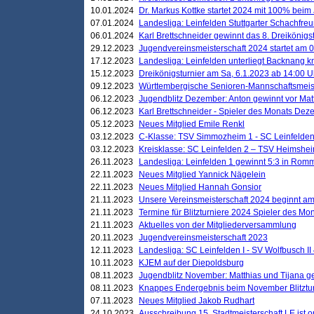
10.01.2024
Dr. Markus Kottke startet 2024 mit 100% beim 
07.01.2024
Landesliga: Leinfelden Stuttgarter Schachfreun
06.01.2024
Karl Brettschneider gewinnt das 8. Dreikönigs
29.12.2023
Jugendvereinsmeisterschaft 2024 startet am 0
17.12.2023
Landesliga: Leinfelden unterliegt Backnang kn
15.12.2023
Dreikönigsturnier am Sa, 6.1.2023 ab 14:00 U
09.12.2023
Württembergische Senioren-Mannschaftsmeiste
06.12.2023
Jugendblitz Dezember: Anton gewinnt vor Matt
06.12.2023
Karl Brettschneider - Spieler des Monats De
05.12.2023
Neues Mitglied Emile Renkl
03.12.2023
C-Klasse: TSV Simmozheim 1 - SC Leinfelden
03.12.2023
Kreisklasse: SC Leinfelden 2 – TSV Heimshei
26.11.2023
Landesliga: Leinfelden 1 gewinnt 5:3 in Ro
22.11.2023
Neues Mitglied Yannick Nägelein
22.11.2023
Neues Mitglied Hannah Gonsior
21.11.2023
Unsere Vereinsmeisterschaft 2024 beginnt am
21.11.2023
Termine für Blitzturniere 2024 Spieler des Mon
21.11.2023
Aktuelles von der Mitgliederversammlung
20.11.2023
Jugendvereinsmeisterschaft 2023
12.11.2023
Landesliga: SC Leinfelden I - SV Wolfbusch II 
10.11.2023
KJEM auf der Diepoldsburg
08.11.2023
Jugendblitz November: Matthias und Tijana 
08.11.2023
Knappes Endergebnis beim November Blitztur
07.11.2023
Neues Mitglied Jakob Rudhart
24.10.2023
Ausschreibung 15. Stadtmeisterschaft LE ist o