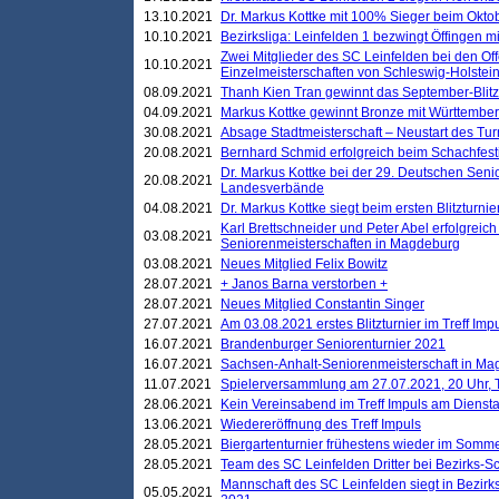
13.10.2021
Dr. Markus Kottke mit 100% Sieger beim Oktobe
10.10.2021
Bezirksliga: Leinfelden 1 bezwingt Öffingen mi
Zwei Mitglieder des SC Leinfelden bei den Of
10.10.2021
Einzelmeisterschaften von Schleswig-Holstei
08.09.2021
Thanh Kien Tran gewinnt das September-Blitz
04.09.2021
Markus Kottke gewinnt Bronze mit Württemberg
30.08.2021
Absage Stadtmeisterschaft – Neustart des Tur
20.08.2021
Bernhard Schmid erfolgreich beim Schachfesti
Dr. Markus Kottke bei der 29. Deutschen Sen
20.08.2021
Landesverbände
04.08.2021
Dr. Markus Kottke siegt beim ersten Blitzturn
Karl Brettschneider und Peter Abel erfolgreic
03.08.2021
Seniorenmeisterschaften in Magdeburg
03.08.2021
Neues Mitglied Felix Bowitz
28.07.2021
+ Janos Barna verstorben +
28.07.2021
Neues Mitglied Constantin Singer
27.07.2021
Am 03.08.2021 erstes Blitzturnier im Treff Im
16.07.2021
Brandenburger Seniorenturnier 2021
16.07.2021
Sachsen-Anhalt-Seniorenmeisterschaft in M
11.07.2021
Spielerversammlung am 27.07.2021, 20 Uhr, T
28.06.2021
Kein Vereinsabend im Treff Impuls am Dienst
13.06.2021
Wiedereröffnung des Treff Impuls
28.05.2021
Biergartenturnier frühestens wieder im Somm
28.05.2021
Team des SC Leinfelden Dritter bei Bezirks-S
Mannschaft des SC Leinfelden siegt in Bezirks
05.05.2021