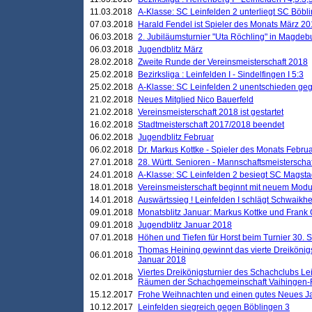
11.03.2018
A-Klasse: SC Leinfelden 2 unterliegt SC Böbli
07.03.2018
Harald Fendel ist Spieler des Monats März 2
06.03.2018
2. Jubiläumsturnier "Uta Röchling" in Magdebu
06.03.2018
Jugendblitz März
28.02.2018
Zweite Runde der Vereinsmeisterschaft 2018
25.02.2018
Bezirksliga : Leinfelden I - Sindelfingen I 5:3
25.02.2018
A-Klasse: SC Leinfelden 2 unentschieden geg
21.02.2018
Neues Mitglied Nico Bauerfeld
21.02.2018
Vereinsmeisterschaft 2018 ist gestartet
16.02.2018
Stadtmeisterschaft 2017/2018 beendet
06.02.2018
Jugendblitz Februar
06.02.2018
Dr. Markus Kottke - Spieler des Monats Febru
27.01.2018
28. Württ. Senioren - Mannschaftsmeisterscha
24.01.2018
A-Klasse: SC Leinfelden 2 besiegt SC Magstadt
18.01.2018
Vereinsmeisterschaft beginnt mit neuem Mod
14.01.2018
Auswärtssieg ! Leinfelden I schlägt Schwaikhei
09.01.2018
Monatsblitz Januar: Markus Kottke und Frank
09.01.2018
Jugendblitz Januar 2018
07.01.2018
Höhen und Tiefen für Horst beim Turnier 30. 
Thomas Heining gewinnt das vierte Dreikönigs
06.01.2018
Januar 2018
Viertes Dreikönigsturnier des Schachclubs Le
02.01.2018
Räumen der Schachgemeinschaft Vaihingen-
15.12.2017
Frohe Weihnachten und einen gutes Neues J
10.12.2017
Leinfelden siegreich gegen Böblingen 3