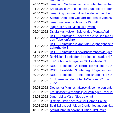
26.04.2022
Jerry wird Sechster bei der württembergische
24.04.2022
Kreisklasse: SC Leinfelden 2 unterliegt gege
20.04.2022
Jerry Ding gewinnt Silber bei der württemberg
07.04.2022
Schach-Senioren-Cup am Tegernsee vom 26. M
06.04.2022
Jerry qualifiziert sich für die WJEM!
06.04.2022
Jugenblitz April: Matthias gewinnt
06.04.2022
Dr. Markus Kottke - Spieler des Monats April
DSOL: Leinfelden 1 beendet die Saison mit e
04.04.2022
den Tabellenführer
DSOL: Leinfelden 2 krönt die Gruppenphase m
04.04.2022
Leherheide 1
04.04.2022
DSOL: Leinfelden 3 gewinnt kampflos 4:0 geg
03.04.2022
Bezirkliga: Leinfelden 1 gelingt ein starker 4
03.04.2022
TSV Schönaich 5 gegen SC Leinfelden 3
31.03.2022
DSOL: Leinfelden 2 sichert sich mit einem 2:2 d
30.03.2022
DSOL: Leinfelden 3 unterliegt 1:3 gegen den 
30.03.2022
DSOL: Leinfelden 1 unterliegt knapp mit 1,5
10. Internationaler Schach-Senioren-Cup am T
28.03.2022
2022
26.03.2022
Deutscher Mannschaftspokal: Leinfelden unte
25.03.2022
Kreisklasse: Verbandsspiel Vaihingen-Rohr 2 
23.03.2022
Jugendblitz März: Nico gewinnt
23.03.2022
Blitz Neustart nach zweiter Corona Pause
20.03.2022
Bezirksliga: Leinfelden 1 unterliegt gegen Nag
18.03.2022
Amjad Ibrahim gewinnt Ulmer Blitzturnier