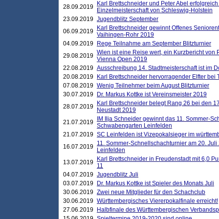
Karl Brettschneider und Peter Abel erfolgreich
28.09.2019
Einzelmeisterschaft von Schleswig-Holstein
23.09.2019
Jugendblitz September
Karl Brettschneider gewinnt Offenes Seniore
06.09.2019
Vaihingen-Rohr 2019
04.09.2019
Rege Teilnahme am September Blitzturnier
Wien ist eine Reise wert, ein Kurzbericht von
29.08.2019
Vienna Open 2019
22.08.2019
Ausschreibung 14. Stadtmeisterschaft ist im
20.08.2019
Karl Brettschneider hervorragender Elfter bei
07.08.2019
Wenig Teilnehmer beim August Blitzturnier
30.07.2019
Dr. Markus Kottke ist Vereinsmeister 2019
Karl Brettschneider belegt Rang 26 bei den 1
28.07.2019
Neustadt 2019
IM Ilja Schneider gewinnt das 11. Sommer-Sch
21.07.2019
Schwabengarten Leinfelden
21.07.2019
SC Leinfelden ist Vizepokalsieger im württem
11. Sommer-Schnellschachturnier am 20. Jul
16.07.2019
Leinfelden
Karl Brettschneider in Freudenstadt mit 6,0 
13.07.2019
11
04.07.2019
Jugendblitz Juli
03.07.2019
Dr. Markus Kottke ist Spieler des Monats Juli
30.06.2019
Zwei neue Mitglieder für den Schachclub
30.06.2019
Württembergisches Viererpokalfinale erreicht!
27.06.2019
Halbfinale des Württembergischen Verbands
15.06.2019
Spieltermine 2019-2020 sind online