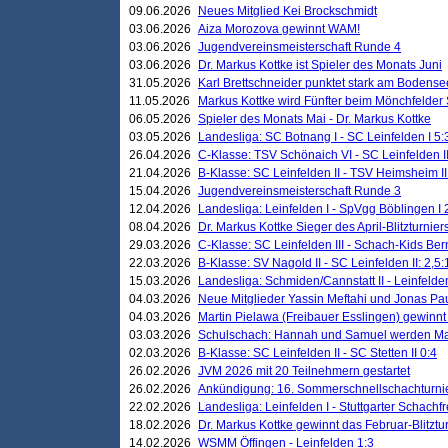
09.06.2026
Neues Mitglied Kei Brockschmidt
03.06.2026
Aiza Morozova gewinnt WAM!
03.06.2026
Jugendvereinsmeisterschaft Runde 4
03.06.2026
Dr. Markus Kottke ist Spieler des Monats Juni
31.05.2026
Karl Brettschneider punktet stark am Bodense
11.05.2026
Markus Kottke wird Fünfter beim Mönchfelder
06.05.2026
Spieler des Monats Mai - Dr. Markus Kottke
03.05.2026
Landesliga: SC Botnang I - SC Leinfelden I 5:
26.04.2026
C-Klasse: TSV Schönaich VI - SC Leinfelden II
21.04.2026
B-Klasse: SC Leinfelden II - TSV Heimsheim II
15.04.2026
Jugendvereinsmeisterschaft Runde 3
12.04.2026
Landesliga: Leinfelden I - SpVgg Böblingen I 
08.04.2026
Dr. Markus Kottke Sieger des April-Blitzturnier
29.03.2026
C-Klasse: SC Leinfelden III - Schach-Kids Ber
22.03.2026
B-Klasse: SV Nagold II - SC Leinfelden II: 2,5:
15.03.2026
Landesliga: Schmiden/Cannstatt II - Leinfelden
04.03.2026
Neue Mitglieder Yassin Meftahi und Jonas Pa
04.03.2026
Martin Pielawa (Freibauer Esslingen) gewinnt 
03.03.2026
Schulschach: Hannah und Samuel werden Ma
02.03.2026
B-Klasse: SC Leinfelden II - SC Stetten II 0:4
26.02.2026
JVM 2026 mit 20 Teilnehmern gestartet
26.02.2026
Ankündigung: 16. Sommerschnellschachturnie
22.02.2026
Landesliga: Leinfelden I - Stuttgarter Schachfr
18.02.2026
Dr. Markus Kottke gewinnt das Februar-Blitztu
14.02.2026
WSMM Öffingen - Leinfelden 1:3