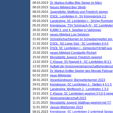
08.03.2023
Dr. Markus Kottke Blitz Sieger im März
08.03.2023
Neues Mitglied Ben Streib
08.03.2023
Jugendblitz: Matthias und Friedrich siegen
08.03.2023
DSOL: Leinfelden II - SV Königsbrück 2:2
05.03.2023
Landesliga: SC Leinfelden I - SpVgg Rommels
05.03.2023
Kreisklasse: TSV Schönach IV - SC Leinfelden 
26.02.2023
KJMM 3. und 4. Spieltag in Vaihingen
22.02.2023
neues Mitglied Luis Setzkorn
21.02.2023
Schnellschachturnier im Schwabengarten am
21.02.2023
DSOL: SG Lippe Süd - SC Leinfelden II 4:0
21.02.2023
DSOL SC Leinfelden I - Zehlendorf III fällt aus
15.02.2023
neues Mitglied Constantin Richert
15.02.2023
Monatsblitz Jugend: Friedrich gewinnt
13.02.2023
C-Klasse: SV Nagold II - SC Leinfelden III 3:1
12.02.2023
Auftakt der Kreisjugendmannschaftsmeistersc
08.02.2023
Dr. Markus Kottke Spieler des Monats Februar
02.02.2023
neue Mitglieder
30.01.2023
Vorankündigung: Biergartenturnier 2023
29.01.2023
Kreisklasse: SC Leinfelden 2 - Stetten 4,5:1,5
29.01.2023
Landesliga: Wolfbusch 2 - Leinfelden 1 3:3
15.01.2023
C-Klasse: SC Leinfelden gewinnt 3,5:0,5 geg
11.01.2023
Vereinsmeisterschaft 2023
11.01.2023
Monatsblitz Jugend: Matthias gewinnt mit 7/7
11.01.2023
Januar-Blitzturnier 2023
08.01.2023
Kreisklasse: SC Leinfelden 2 unterliegt Spvg