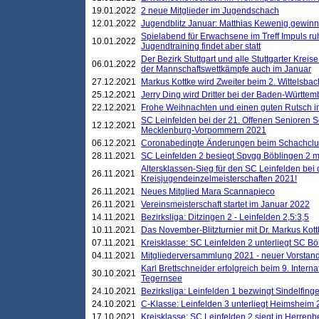
19.01.2022
2 neue Mitglieder im Jugendschach
12.01.2022
Jugendblitz Januar: Matthias Kewenig gewinn
Spielabend für Erwachsene im Treff Impuls ru
10.01.2022
Jugendtraining findet aber statt
Der Bezirk Stuttgart und alle Stuttgarter Krei
06.01.2022
der Mannschaftswettkämpfe auch im Januar
27.12.2021
Markus Kottke wird Zweiter beim 2. Wittelsb
25.12.2021
Jerry Ding wird Dritter bei der Baden-Württem
22.12.2021
Frohe Weihnachten und einen guten Rutsch i
SC Leinfelden bei der 21. Offenen Senioren S
12.12.2021
Mecklenburg-Vorpommern 2021
06.12.2021
Coronabedingte Änderungen beim Schachclub 
28.11.2021
SC Leinfelden 2 besiegt Spvgg Böblingen 2 mi
Altersklassen-Sieg für den SC Leinfelden bei
26.11.2021
Kreisjugendeinzelmeisterschaften 2021!
26.11.2021
Neues Mitglied Mara Scannapieco
26.11.2021
Vereinsmeisterschaft startet im Januar 2022
14.11.2021
Bezirksliga: Ditzingen 2 - Leinfelden 2,5:3,5
10.11.2021
Das November-Blitzturnier mit Dr. Markus Kott
07.11.2021
Kreisklasse: SC Leinfelden 2 unterliegt SC B
04.11.2021
Mitgliederversammlung 2021 - neuer Vorstan
Karl Brettschneider erfolgreich beim 9. Inte
30.10.2021
Tegernsee
24.10.2021
Bezirksliga: Leinfelden 1 bezwingt Sindelfinge
24.10.2021
C-Klasse: Leinfelden 3 unterliegt Heimsheim 2
17.10.2021
Kreisklasse: SC Leinfelden 2 siegt in Herrenbe