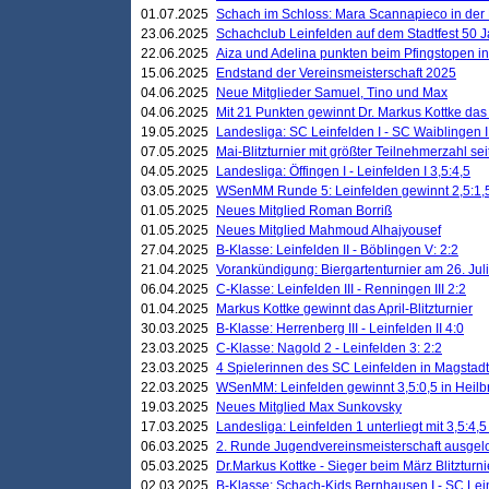
01.07.2025
Schach im Schloss: Mara Scannapieco in der
23.06.2025
Schachclub Leinfelden auf dem Stadtfest 50 
22.06.2025
Aiza und Adelina punkten beim Pfingstopen i
15.06.2025
Endstand der Vereinsmeisterschaft 2025
04.06.2025
Neue Mitglieder Samuel, Tino und Max
04.06.2025
Mit 21 Punkten gewinnt Dr. Markus Kottke das J
19.05.2025
Landesliga: SC Leinfelden I - SC Waiblingen I
07.05.2025
Mai-Blitzturnier mit größter Teilnehmerzahl se
04.05.2025
Landesliga: Öffingen I - Leinfelden I 3,5:4,5
03.05.2025
WSenMM Runde 5: Leinfelden gewinnt 2,5:1,
01.05.2025
Neues Mitglied Roman Borriß
01.05.2025
Neues Mitglied Mahmoud Alhajyousef
27.04.2025
B-Klasse: Leinfelden II - Böblingen V: 2:2
21.04.2025
Vorankündigung: Biergartenturnier am 26. Juli
06.04.2025
C-Klasse: Leinfelden III - Renningen III 2:2
01.04.2025
Markus Kottke gewinnt das April-Blitzturnier
30.03.2025
B-Klasse: Herrenberg III - Leinfelden II 4:0
23.03.2025
C-Klasse: Nagold 2 - Leinfelden 3: 2:2
23.03.2025
4 Spielerinnen des SC Leinfelden in Magstadt
22.03.2025
WSenMM: Leinfelden gewinnt 3,5:0,5 in Heilb
19.03.2025
Neues Mitglied Max Sunkovsky
17.03.2025
Landesliga: Leinfelden 1 unterliegt mit 3,5:4,5
06.03.2025
2. Runde Jugendvereinsmeisterschaft ausgel
05.03.2025
Dr.Markus Kottke - Sieger beim März Blitzturni
02.03.2025
B-Klasse: Schach-Kids Bernhausen I - SC Lein