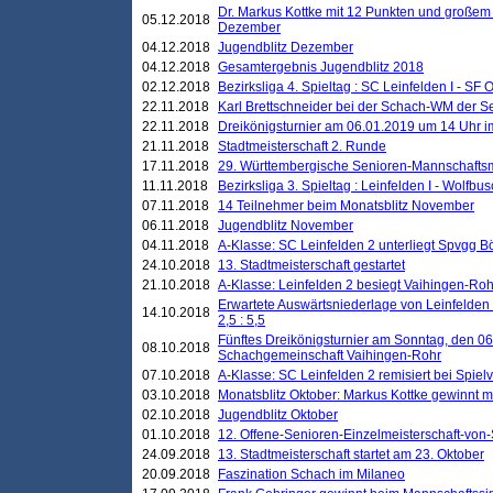
Dr. Markus Kottke mit 12 Punkten und großem
05.12.2018
Dezember
04.12.2018
Jugendblitz Dezember
04.12.2018
Gesamtergebnis Jugendblitz 2018
02.12.2018
Bezirksliga 4. Spieltag : SC Leinfelden I - SF O
22.11.2018
Karl Brettschneider bei der Schach-WM der S
22.11.2018
Dreikönigsturnier am 06.01.2019 um 14 Uhr im 
21.11.2018
Stadtmeisterschaft 2. Runde
17.11.2018
29. Württembergische Senioren-Mannschaftsm
11.11.2018
Bezirksliga 3. Spieltag : Leinfelden I - Wolfbusch
07.11.2018
14 Teilnehmer beim Monatsblitz November
06.11.2018
Jugendblitz November
04.11.2018
A-Klasse: SC Leinfelden 2 unterliegt Spvgg Bö
24.10.2018
13. Stadtmeisterschaft gestartet
21.10.2018
A-Klasse: Leinfelden 2 besiegt Vaihingen-Rohr 
Erwartete Auswärtsniederlage von Leinfelden 
14.10.2018
2,5 : 5,5
Fünftes Dreikönigsturnier am Sonntag, den 0
08.10.2018
Schachgemeinschaft Vaihingen-Rohr
07.10.2018
A-Klasse: SC Leinfelden 2 remisiert bei Spie
03.10.2018
Monatsblitz Oktober: Markus Kottke gewinnt mi
02.10.2018
Jugendblitz Oktober
01.10.2018
12. Offene-Senioren-Einzelmeisterschaft-von
24.09.2018
13. Stadtmeisterschaft startet am 23. Oktober
20.09.2018
Faszination Schach im Milaneo