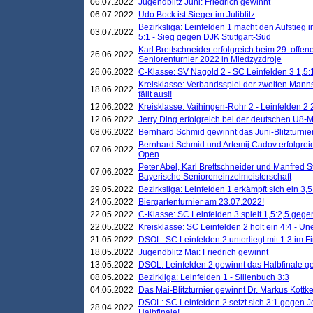
06.07.2022
Jugendblitz Juni: Friedrich gewinnt
06.07.2022
Udo Bock ist Sieger im Juliblitz
Bezirksliga: Leinfelden 1 macht den Aufstieg i
03.07.2022
5:1 - Sieg gegen DJK Stuttgart-Süd
Karl Brettschneider erfolgreich beim 29. off
26.06.2022
Seniorenturnier 2022 in Miedzyzdroje
26.06.2022
C-Klasse: SV Nagold 2 - SC Leinfelden 3 1,5:
Kreisklasse: Verbandsspiel der zweiten Manns
18.06.2022
fällt aus!!
12.06.2022
Kreisklasse: Vaihingen-Rohr 2 - Leinfelden 2 
12.06.2022
Jerry Ding erfolgreich bei der deutschen U8-M
08.06.2022
Bernhard Schmid gewinnt das Juni-Blitzturnie
Bernhard Schmid und Artemij Cadov erfolgreic
07.06.2022
Open
Peter Abel, Karl Brettschneider und Manfred St
07.06.2022
Bayerische Senioreneinzelmeisterschaft
29.05.2022
Bezirksliga: Leinfelden 1 erkämpft sich ein 3,
24.05.2022
Biergartenturnier am 23.07.2022!
22.05.2022
C-Klasse: SC Leinfelden 3 spielt 1,5:2,5 geg
22.05.2022
Kreisklasse: SC Leinfelden 2 holt ein 4:4 - 
21.05.2022
DSOL: SC Leinfelden 2 unterliegt mit 1:3 im F
18.05.2022
Jugendblitz Mai: Friedrich gewinnt
13.05.2022
DSOL: Leinfelden 2 gewinnt das Halbfinale geg
08.05.2022
Bezirkliga: Leinfelden 1 - Sillenbuch 3:3
04.05.2022
Das Mai-Blitzturnier gewinnt Dr. Markus Kottk
DSOL: SC Leinfelden 2 setzt sich 3:1 gegen J
28.04.2022
Halbfinale!