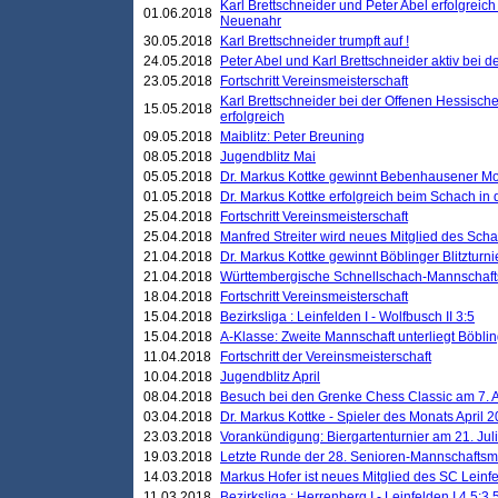
Karl Brettschneider und Peter Abel erfolgreic
01.06.2018
Neuenahr
30.05.2018
Karl Brettschneider trumpft auf !
24.05.2018
Peter Abel und Karl Brettschneider aktiv bei
23.05.2018
Fortschritt Vereinsmeisterschaft
Karl Brettschneider bei der Offenen Hessisch
15.05.2018
erfolgreich
09.05.2018
Maiblitz: Peter Breuning
08.05.2018
Jugendblitz Mai
05.05.2018
Dr. Markus Kottke gewinnt Bebenhausener Mo
01.05.2018
Dr. Markus Kottke erfolgreich beim Schach in
25.04.2018
Fortschritt Vereinsmeisterschaft
25.04.2018
Manfred Streiter wird neues Mitglied des Sch
21.04.2018
Dr. Markus Kottke gewinnt Böblinger Blitzturni
21.04.2018
Württembergische Schnellschach-Mannschafts
18.04.2018
Fortschritt Vereinsmeisterschaft
15.04.2018
Bezirksliga : Leinfelden I - Wolfbusch II 3:5
15.04.2018
A-Klasse: Zweite Mannschaft unterliegt Böblin
11.04.2018
Fortschritt der Vereinsmeisterschaft
10.04.2018
Jugendblitz April
08.04.2018
Besuch bei den Grenke Chess Classic am 7. A
03.04.2018
Dr. Markus Kottke - Spieler des Monats April 
23.03.2018
Vorankündigung: Biergartenturnier am 21. Jul
19.03.2018
Letzte Runde der 28. Senioren-Mannschaftsme
14.03.2018
Markus Hofer ist neues Mitglied des SC Leinf
11.03.2018
Bezirksliga : Herrenberg I - Leinfelden I 4,5:3,