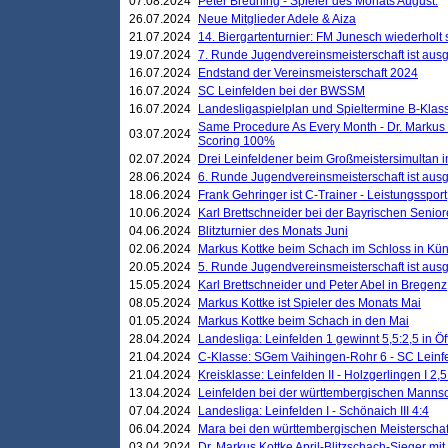
07.08.2024
Peter Breuning - Spieler des Monats August.
26.07.2024
Neue Mitglieder Adele & Aiza
21.07.2024
14. Biergartenturnier: FM Junesch wiederholt
19.07.2024
7. Runde Jugendvereinsmeisterschaft ist ausg
16.07.2024
Endstand der Vereinsmeisterschaft 2024
16.07.2024
SC Leinfelden bei der BWSSM
16.07.2024
Landesligaspielplan und Spieltermine B-Kla
Same Procedure As Every Month - Dr. Markus 
03.07.2024
Scoring 100%
02.07.2024
Drei Leinfeldener beim Großmeistersimultan 
28.06.2024
6. Runde Jugendvereinsmeisterschaft ist ausg
18.06.2024
Frank Gehringer ist C-Trainer - Leistungssport
10.06.2024
Karl Brettschneider bei der Bayrischen Senio
04.06.2024
Blitzturnier des Monats Juni
02.06.2024
Markus Kottke beim Schach im Schloss in Kü
20.05.2024
5. Runde Jugendvereinsmeisterschaft ist ausg
15.05.2024
Karl Brettschneider und Peter Abel in Bregenz
08.05.2024
Markus Kottke ist Spieler des Monats Mai
01.05.2024
Markus Kottke beim Schach in den Mai
28.04.2024
Landesliga: Leinfelden 1 gewinnt 5,5:2,5 in Ö
21.04.2024
C-Klasse: SGem Vaihingen-Rohr 6 - SC Leinfe
21.04.2024
Kreisklasse: Leinfelden II - Holzgerlingen I 2,5
13.04.2024
Leinfelden bei der württembergischen Mannsc
07.04.2024
Landesliga: Leinfelden I - Schönaich III 4:4
06.04.2024
Mara bei den württembergischen Meisterscha
03.04.2024
Dr. Markus Kottke April-Blitzschach-Sieger mit