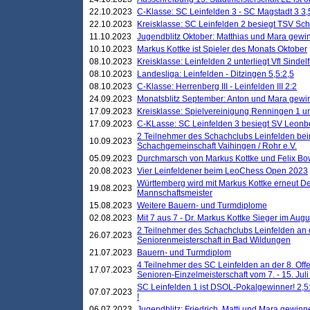
22.10.2023
C-Klasse: SC Leinfelden 3 - SC Magstadt 3 3,
22.10.2023
Kreisklasse: SC Leinfelden 2 besiegt TSV Schö
11.10.2023
Jugendblitz Oktober: Matthias und Mara gewi
10.10.2023
Markus Kottke ist Spieler des Monats Oktober
08.10.2023
Kreisklasse: Leinfelden 2 unterliegt Vfl Sindel
08.10.2023
Landesliga: Leinfelden - Ditzingen 5,5:2,5
08.10.2023
C-Klasse: Herrenberg III - Leinfelden III 2:2
24.09.2023
Monatsblitz September: Anton und Mara gew
17.09.2023
Kreisklasse: Spielvereinigung Renningen 1 unt
17.09.2023
C-KLasse: SC Leinfelden 3 besiegt SV Leonbe
2 Teilnehmer des Schachclubs Leinfelden bei
10.09.2023
Schachgemeinschaft Vaihingen / Rohr e.V.
05.09.2023
Durchmarsch von Markus Kottke und Felix Bow
20.08.2023
Vier Leinfeldener beim LeoChess Open 2023
Württemberg wird mit Markus Kottke erneut D
19.08.2023
Mannschaftsmeister
15.08.2023
Weitere Bauern- und Turmdiplome
02.08.2023
Mit 7 aus 7 - Dr. Markus Kottke Sieger im Augus
2 Teilnehmer des Schachclubs Leinfelden an 
26.07.2023
Seniorenmeisterschaft in Bad Wildungen
21.07.2023
Bauern- und Turmdiplom
4 Teilnehmer des SC Leinfelden an der 8. O
17.07.2023
Senioren-Einzelmeisterschaft vom 7. - 15. Jul
SC Leinfelden 1 ist DSOL-Pokalgewinner! 2,5:1
07.07.2023
!
06.07.2023
Jugendblitz: Friedrich, Matti und Mara gewinn