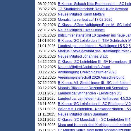
08.02.2026
B-Klasse: Schach-Kids Bernhausen I - SC Leinf
06.02.2026
17. Stadtmeisterschaft: Rafael Kloth gewinnt
06.02.2026
Neues Mitglied Karim Meftahi
04.02.2026
Monatsblitz verlegt auf 17.02.2026
01.02.2026
C-Klasse: SGem Vaihingen/Rohr IV - SC Leinfel
22.01.2026
Neues Mitglied Lukas Heintel
14.01.2026
Blitzturnier startet mit 10 Spielern ins neue J
11.01.2026
B-Klasse: SC Leinfelden II - TSV Schönaich IV
11.01.2026
Landesliga: Leinfelden I - Waiblingen I 5,5:2,5
06.01.2026
Markus Kottke gewinnt das Dreikönigsturnier
06.01.2026
Neues Mitglied Johannes Bladt
14.12.2025
C-Klasse: SC Leinfelden III - SV Herrenberg III
10.12.2025
Neues Mitglied Abdullah Al Awad
08.12.2025
Ankündigung Dreikönigsturnier 2026
07.12.2025
Vereinsmeisterschaft 2026 Ausschreibung
07.12.2025
B-Klasse: VfL Sindelfingen III - SC Leinfelden I
03.12.2025
Monats-Blitzturnier Dezember mit Sensation
30.11.2025
Landesliga: Winnenden - Leinfelden 3:5
16.11.2025
Landesliga: Leinfelden - Zuffenhausen 4,5:3,5
16.11.2025
B-Klasse: SC Leinfelden II - SC Böblingen V 0
15.11.2025
WSenMM: Leinfelden - Neckartenzlingen 1,5:
11.11.2025
Neues Mitglied Kilian Baumann
10.11.2025
C-Klasse: SC Magstadt III - SC Leinfelden III 4
09.11.2025
Mara und Hannah sind Kreisjugendeinzelmei
05.11.2025
Dr. Markus Kottke siegt beim Monatsblitzturn