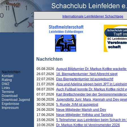
Internationale Leinfeldener Schachtage
Nachrichten
05.08.2026
August Blitzturnier Dr. Markus Kottke wackel
Nachrichten
26.07.2026
16. Biergartenturnier: Neil Albrecht siegt
Kontakt
22.07.2026
Das Biergartenturnier ist ausgebucht!
Rating
DWZ
21.07.2026
Aiza und Adelina siegen beim JPT in Leiphei
Links
08.07.2026
Auch Fußball konnte Dr. Markus Kottke nicht
Termine
07.07.2026
Karl Brettschneider bei der Seniorenmeister
Download
30.06.2026
Jugendblitz Juni: Mara, Hannah und Dev gew
Download Jugend
Ergebnisse
30.06.2026
5. Runde JVM ist ausgelost
Impressum
26.06.2026
Neue Mitglieder Marish und Dev
17.06.2026
Neue Mitglieder Yothika und Tanisha
15.06.2026
5 Teilnehmer aus Leinfelden beim Schach im 
10.06.2026
Dr. Markus Kottke ist Vereinsmeister 2026