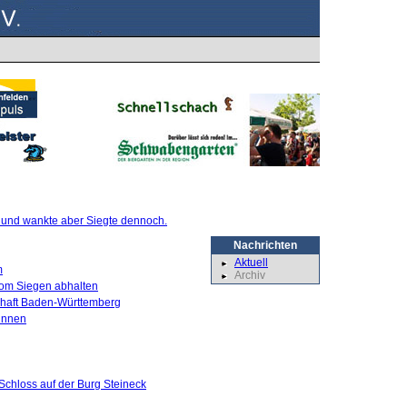
te und wankte aber Siegte dennoch.
Nachrichten
Aktuell
m
Archiv
 vom Siegen abhalten
schaft Baden-Württemberg
innen
Schloss auf der Burg Steineck