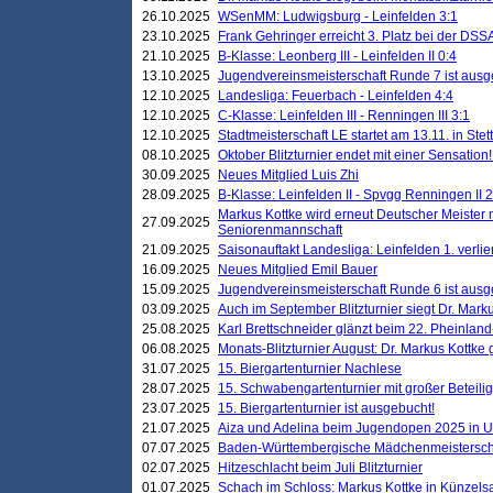
26.10.2025
WSenMM: Ludwigsburg - Leinfelden 3:1
23.10.2025
Frank Gehringer erreicht 3. Platz bei der DS
21.10.2025
B-Klasse: Leonberg III - Leinfelden II 0:4
13.10.2025
Jugendvereinsmeisterschaft Runde 7 ist ausg
12.10.2025
Landesliga: Feuerbach - Leinfelden 4:4
12.10.2025
C-Klasse: Leinfelden III - Renningen III 3:1
12.10.2025
Stadtmeisterschaft LE startet am 13.11. in Stet
08.10.2025
Oktober Blitzturnier endet mit einer Sensation!
30.09.2025
Neues Mitglied Luis Zhi
28.09.2025
B-Klasse: Leinfelden II - Spvgg Renningen II 2
Markus Kottke wird erneut Deutscher Meister 
27.09.2025
Seniorenmannschaft
21.09.2025
Saisonauftakt Landesliga: Leinfelden 1. verlier
16.09.2025
Neues Mitglied Emil Bauer
15.09.2025
Jugendvereinsmeisterschaft Runde 6 ist ausg
03.09.2025
Auch im September Blitzturnier siegt Dr. Mark
25.08.2025
Karl Brettschneider glänzt beim 22. Pheinlan
06.08.2025
Monats-Blitzturnier August: Dr. Markus Kottke
31.07.2025
15. Biergartenturnier Nachlese
28.07.2025
15. Schwabengartenturnier mit großer Beteili
23.07.2025
15. Biergartenturnier ist ausgebucht!
21.07.2025
Aiza und Adelina beim Jugendopen 2025 in 
07.07.2025
Baden-Württembergische Mädchenmeistersch
02.07.2025
Hitzeschlacht beim Juli Blitzturnier
01.07.2025
Schach im Schloss: Markus Kottke in Künzels