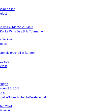
 seinen Sieg
elost
sse und C-Klasse 2024/25
Kottke Wins July Blitz Tournament
in Backnang
elost
renmeisterschaft in Bergen
nzelsau
elost
ffingen
lden 3 3,5:0,5
:3,5
hafts-Schnellschach-Meisterschaft
ften 2024
 9 aus 9