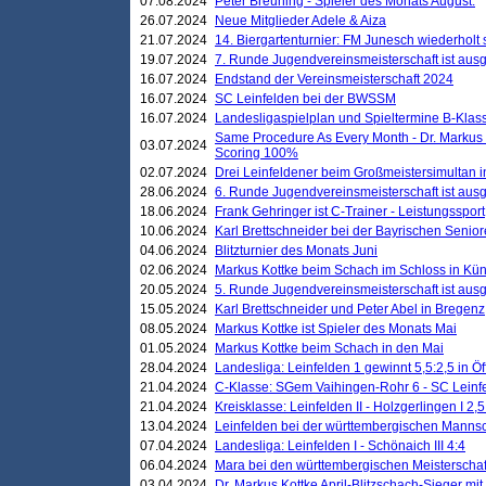
07.08.2024
Peter Breuning - Spieler des Monats August.
26.07.2024
Neue Mitglieder Adele & Aiza
21.07.2024
14. Biergartenturnier: FM Junesch wiederholt
19.07.2024
7. Runde Jugendvereinsmeisterschaft ist ausg
16.07.2024
Endstand der Vereinsmeisterschaft 2024
16.07.2024
SC Leinfelden bei der BWSSM
16.07.2024
Landesligaspielplan und Spieltermine B-Kla
Same Procedure As Every Month - Dr. Markus 
03.07.2024
Scoring 100%
02.07.2024
Drei Leinfeldener beim Großmeistersimultan 
28.06.2024
6. Runde Jugendvereinsmeisterschaft ist ausg
18.06.2024
Frank Gehringer ist C-Trainer - Leistungssport
10.06.2024
Karl Brettschneider bei der Bayrischen Senio
04.06.2024
Blitzturnier des Monats Juni
02.06.2024
Markus Kottke beim Schach im Schloss in Kü
20.05.2024
5. Runde Jugendvereinsmeisterschaft ist ausg
15.05.2024
Karl Brettschneider und Peter Abel in Bregenz
08.05.2024
Markus Kottke ist Spieler des Monats Mai
01.05.2024
Markus Kottke beim Schach in den Mai
28.04.2024
Landesliga: Leinfelden 1 gewinnt 5,5:2,5 in Ö
21.04.2024
C-Klasse: SGem Vaihingen-Rohr 6 - SC Leinfe
21.04.2024
Kreisklasse: Leinfelden II - Holzgerlingen I 2,5
13.04.2024
Leinfelden bei der württembergischen Mannsc
07.04.2024
Landesliga: Leinfelden I - Schönaich III 4:4
06.04.2024
Mara bei den württembergischen Meisterscha
03.04.2024
Dr. Markus Kottke April-Blitzschach-Sieger mit