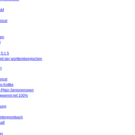
SAM
elost
ten
!
,5:1,5
mit der württembergischen
t
elost
us Kottke
d-Pfalz-Seniorenopen
 gewinnt mit 100%
gung
Untergrombach
aft
au