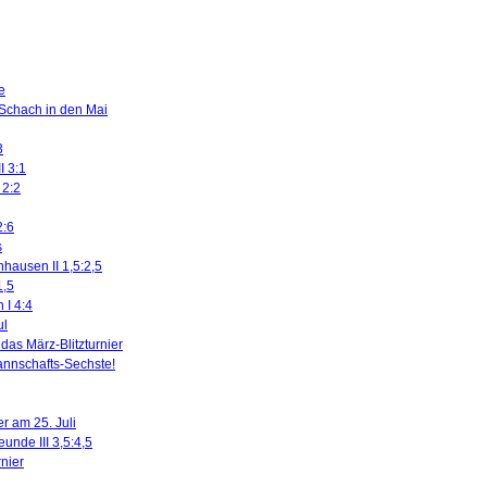
e
 Schach in den Mai
3
I 3:1
 2:2
2:6
s
nhausen II 1,5:2,5
1,5
 I 4:4
ul
das März-Blitzturnier
nnschafts-Sechste!
r am 25. Juli
eunde III 3,5:4,5
rnier