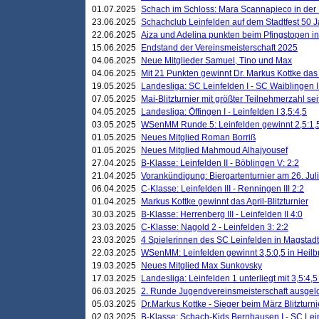
01.07.2025
Schach im Schloss: Mara Scannapieco in der
23.06.2025
Schachclub Leinfelden auf dem Stadtfest 50 
22.06.2025
Aiza und Adelina punkten beim Pfingstopen i
15.06.2025
Endstand der Vereinsmeisterschaft 2025
04.06.2025
Neue Mitglieder Samuel, Tino und Max
04.06.2025
Mit 21 Punkten gewinnt Dr. Markus Kottke das J
19.05.2025
Landesliga: SC Leinfelden I - SC Waiblingen I
07.05.2025
Mai-Blitzturnier mit größter Teilnehmerzahl se
04.05.2025
Landesliga: Öffingen I - Leinfelden I 3,5:4,5
03.05.2025
WSenMM Runde 5: Leinfelden gewinnt 2,5:1,
01.05.2025
Neues Mitglied Roman Borriß
01.05.2025
Neues Mitglied Mahmoud Alhajyousef
27.04.2025
B-Klasse: Leinfelden II - Böblingen V: 2:2
21.04.2025
Vorankündigung: Biergartenturnier am 26. Juli
06.04.2025
C-Klasse: Leinfelden III - Renningen III 2:2
01.04.2025
Markus Kottke gewinnt das April-Blitzturnier
30.03.2025
B-Klasse: Herrenberg III - Leinfelden II 4:0
23.03.2025
C-Klasse: Nagold 2 - Leinfelden 3: 2:2
23.03.2025
4 Spielerinnen des SC Leinfelden in Magstadt
22.03.2025
WSenMM: Leinfelden gewinnt 3,5:0,5 in Heilb
19.03.2025
Neues Mitglied Max Sunkovsky
17.03.2025
Landesliga: Leinfelden 1 unterliegt mit 3,5:4,5
06.03.2025
2. Runde Jugendvereinsmeisterschaft ausgel
05.03.2025
Dr.Markus Kottke - Sieger beim März Blitzturni
02.03.2025
B-Klasse: Schach-Kids Bernhausen I - SC Lein