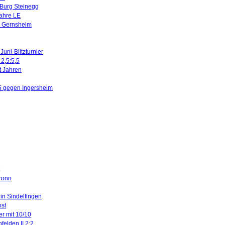
 Burg Steinegg
Jahre LE
n Gernsheim
uni-Blitzturnier
 2,5:5,5
it Jahren
5 gegen Ingersheim
ronn
 in Sindelfingen
ost
er mit 10/10
felden II 2:2