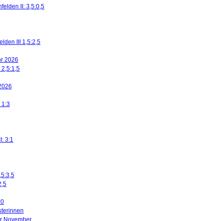
elden II: 3,5:0,5
den III 1,5:2,5
ahr 2026
 2,5:1,5
 2026
 1:3
I: 3:1
,5:3,5
2,5
:0
sterinnen
ier November