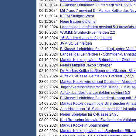
10.11.2024
B-Klasse: Leinfelden 2 unterliegt mit 1,5;2,5 
06.11.2024
Mit 7 aus 7 gewinnt Dr. Markus Kottke das Nov
05.11.2024
KJEM Stuttgart-West
05.11.2024
Neue Bauerndiplome
27.10.2024
Landesliga: Leinfelden gewinnt 5:3 auswärts
20.10.2024
WSMM: Grunbach-Leinfelden 2:2
16.10.2024
16. Stadtmeisterschaft gestartet
16.10.2024
JVM SC Leinfelden
13.10.2024
B-Klasse: Leinfelden 2 unterliegt gegen Vaihi
13.10.2024
Landesliga: Leinfelden I - Schmiden-Cannstatt 
04.10.2024
Markus Kottke gewinnt Bebenhäuser Oktober-B
02.10.2024
Neues Mitglied Jakob Schleper
02.10.2024
Dr. Markus Kottke ist Sieger des Oktober- Blitz
29.09.2024
Auftakt C-Klasse: Leinfelden 3 verliert 1,5:2,5
28.09.2024
Markus Kottke wird erneut Deutscher Meister 
26.09.2024
Jugendvereinsmeisterschaft Runde 8 ist ausg
22.09.2024
Auftakt Landesliga: Leinfelden gewinnt 5:3
15.09.2024
B-Klasse: Leinfelden 2 unterliegt knapp mit 1,
14.09.2024
Markus Kottke gewinnt die Sillenbucher Amate
10.09.2024
Ausschreibung 16. Stadtmeisterschaft ist onli
09.09.2024
Neuer Spielplan für C-Klasse 24/25
08.09.2024
Karl Brettschneider wird Zweiter beim Vaihing
03.09.2024
Markus Kottke in Spaichingen
03.09.2024
Markus Kottke gewinnt das September-Blitztur