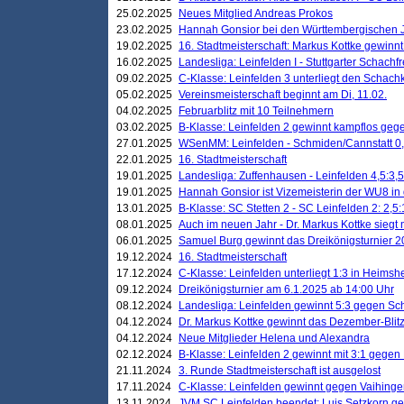
25.02.2025
Neues Mitglied Andreas Prokos
23.02.2025
Hannah Gonsior bei den Württembergischen 
19.02.2025
16. Stadtmeisterschaft: Markus Kottke gewinnt 
16.02.2025
Landesliga: Leinfelden I - Stuttgarter Schachfr
09.02.2025
C-Klasse: Leinfelden 3 unterliegt den Schach
05.02.2025
Vereinsmeisterschaft beginnt am Di, 11.02.
04.02.2025
Februarblitz mit 10 Teilnehmern
03.02.2025
B-Klasse: Leinfelden 2 gewinnt kampflos ge
27.01.2025
WSenMM: Leinfelden - Schmiden/Cannstatt 0,
22.01.2025
16. Stadtmeisterschaft
19.01.2025
Landesliga: Zuffenhausen - Leinfelden 4,5:3,5
19.01.2025
Hannah Gonsior ist Vizemeisterin der WU8 i
13.01.2025
B-Klasse: SC Stetten 2 - SC Leinfelden 2: 2,5:
08.01.2025
Auch im neuen Jahr - Dr. Markus Kottke siegt 
06.01.2025
Samuel Burg gewinnt das Dreikönigsturnier 
19.12.2024
16. Stadtmeisterschaft
17.12.2024
C-Klasse: Leinfelden unterliegt 1:3 in Heimsh
09.12.2024
Dreikönigsturnier am 6.1.2025 ab 14:00 Uhr
08.12.2024
Landesliga: Leinfelden gewinnt 5:3 gegen Sc
04.12.2024
Dr. Markus Kottke gewinnt das Dezember-Blitz
04.12.2024
Neue Mitglieder Helena und Alexandra
02.12.2024
B-Klasse: Leinfelden 2 gewinnt mit 3:1 gegen
21.11.2024
3. Runde Stadtmeisterschaft ist ausgelost
17.11.2024
C-Klasse: Leinfelden gewinnt gegen Vaihinge
13.11.2024
JVM SC Leinfelden beendet: Luis Setzkorn ge