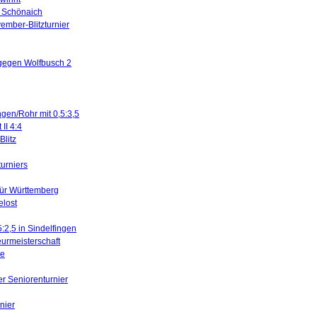
in Schönaich
ember-Blitzturnier
 gegen Wolfbusch 2
ngen/Rohr mit 0,5:3,5
II 4:4
litz
turniers
für Württemberg
elost
5:2,5 in Sindelfingen
urmeisterschaft
ne
er Seniorenturnier
nier