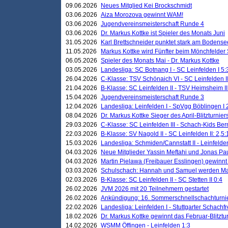
09.06.2026
Neues Mitglied Kei Brockschmidt
03.06.2026
Aiza Morozova gewinnt WAM!
03.06.2026
Jugendvereinsmeisterschaft Runde 4
03.06.2026
Dr. Markus Kottke ist Spieler des Monats Juni
31.05.2026
Karl Brettschneider punktet stark am Bodense
11.05.2026
Markus Kottke wird Fünfter beim Mönchfelder
06.05.2026
Spieler des Monats Mai - Dr. Markus Kottke
03.05.2026
Landesliga: SC Botnang I - SC Leinfelden I 5:
26.04.2026
C-Klasse: TSV Schönaich VI - SC Leinfelden II
21.04.2026
B-Klasse: SC Leinfelden II - TSV Heimsheim II
15.04.2026
Jugendvereinsmeisterschaft Runde 3
12.04.2026
Landesliga: Leinfelden I - SpVgg Böblingen I 
08.04.2026
Dr. Markus Kottke Sieger des April-Blitzturnier
29.03.2026
C-Klasse: SC Leinfelden III - Schach-Kids Ber
22.03.2026
B-Klasse: SV Nagold II - SC Leinfelden II: 2,5:
15.03.2026
Landesliga: Schmiden/Cannstatt II - Leinfelden
04.03.2026
Neue Mitglieder Yassin Meftahi und Jonas Pa
04.03.2026
Martin Pielawa (Freibauer Esslingen) gewinnt 
03.03.2026
Schulschach: Hannah und Samuel werden Ma
02.03.2026
B-Klasse: SC Leinfelden II - SC Stetten II 0:4
26.02.2026
JVM 2026 mit 20 Teilnehmern gestartet
26.02.2026
Ankündigung: 16. Sommerschnellschachturnie
22.02.2026
Landesliga: Leinfelden I - Stuttgarter Schachfr
18.02.2026
Dr. Markus Kottke gewinnt das Februar-Blitztu
14.02.2026
WSMM Öffingen - Leinfelden 1:3