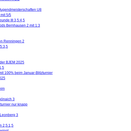
Jugendmeisterschaften U8
mit 5/5
eunde III 3,5:4,5
kids Bernhausen 2 mit 1:3
gen Renningen 2
5:3,5
n der BJEM 2025
1,5
mit 100% beim Januar-Blitzturnier
2025
eim
hönaich 3
turnier nur knapp
 Leonberg 3
n 2,5:1,5
winnt