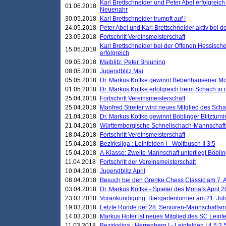
Karl Brettschneider und Peter Abel erfolgreic
01.06.2018
Neuenahr
30.05.2018
Karl Brettschneider trumpft auf !
24.05.2018
Peter Abel und Karl Brettschneider aktiv bei
23.05.2018
Fortschritt Vereinsmeisterschaft
Karl Brettschneider bei der Offenen Hessisch
15.05.2018
erfolgreich
09.05.2018
Maiblitz: Peter Breuning
08.05.2018
Jugendblitz Mai
05.05.2018
Dr. Markus Kottke gewinnt Bebenhausener Mo
01.05.2018
Dr. Markus Kottke erfolgreich beim Schach in
25.04.2018
Fortschritt Vereinsmeisterschaft
25.04.2018
Manfred Streiter wird neues Mitglied des Sch
21.04.2018
Dr. Markus Kottke gewinnt Böblinger Blitzturni
21.04.2018
Württembergische Schnellschach-Mannschafts
18.04.2018
Fortschritt Vereinsmeisterschaft
15.04.2018
Bezirksliga : Leinfelden I - Wolfbusch II 3:5
15.04.2018
A-Klasse: Zweite Mannschaft unterliegt Böblin
11.04.2018
Fortschritt der Vereinsmeisterschaft
10.04.2018
Jugendblitz April
08.04.2018
Besuch bei den Grenke Chess Classic am 7. A
03.04.2018
Dr. Markus Kottke - Spieler des Monats April 
23.03.2018
Vorankündigung: Biergartenturnier am 21. Jul
19.03.2018
Letzte Runde der 28. Senioren-Mannschaftsme
14.03.2018
Markus Hofer ist neues Mitglied des SC Leinf
11.03.2018
Bezirksliga : Herrenberg I - Leinfelden I 4,5:3,