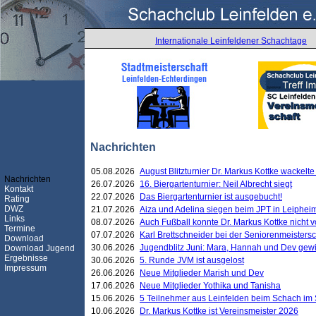
Internationale Leinfeldener Schachtage
Nachrichten
05.08.2026
August Blitzturnier Dr. Markus Kottke wackel
Nachrichten
26.07.2026
16. Biergartenturnier: Neil Albrecht siegt
Kontakt
22.07.2026
Das Biergartenturnier ist ausgebucht!
Rating
DWZ
21.07.2026
Aiza und Adelina siegen beim JPT in Leiphei
Links
08.07.2026
Auch Fußball konnte Dr. Markus Kottke nicht
Termine
07.07.2026
Karl Brettschneider bei der Seniorenmeister
Download
30.06.2026
Jugendblitz Juni: Mara, Hannah und Dev gew
Download Jugend
Ergebnisse
30.06.2026
5. Runde JVM ist ausgelost
Impressum
26.06.2026
Neue Mitglieder Marish und Dev
17.06.2026
Neue Mitglieder Yothika und Tanisha
15.06.2026
5 Teilnehmer aus Leinfelden beim Schach im 
10.06.2026
Dr. Markus Kottke ist Vereinsmeister 2026