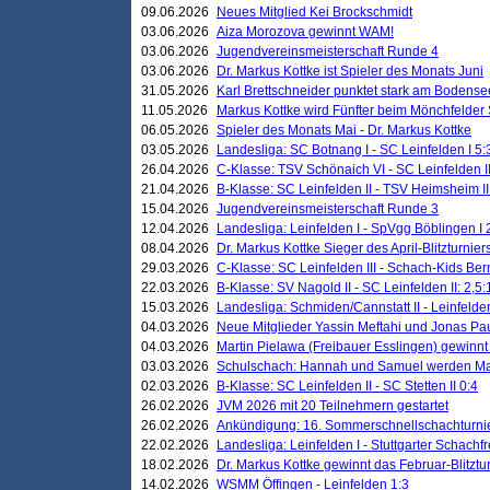
09.06.2026
Neues Mitglied Kei Brockschmidt
03.06.2026
Aiza Morozova gewinnt WAM!
03.06.2026
Jugendvereinsmeisterschaft Runde 4
03.06.2026
Dr. Markus Kottke ist Spieler des Monats Juni
31.05.2026
Karl Brettschneider punktet stark am Bodense
11.05.2026
Markus Kottke wird Fünfter beim Mönchfelder
06.05.2026
Spieler des Monats Mai - Dr. Markus Kottke
03.05.2026
Landesliga: SC Botnang I - SC Leinfelden I 5:
26.04.2026
C-Klasse: TSV Schönaich VI - SC Leinfelden II
21.04.2026
B-Klasse: SC Leinfelden II - TSV Heimsheim II
15.04.2026
Jugendvereinsmeisterschaft Runde 3
12.04.2026
Landesliga: Leinfelden I - SpVgg Böblingen I 
08.04.2026
Dr. Markus Kottke Sieger des April-Blitzturnier
29.03.2026
C-Klasse: SC Leinfelden III - Schach-Kids Ber
22.03.2026
B-Klasse: SV Nagold II - SC Leinfelden II: 2,5:
15.03.2026
Landesliga: Schmiden/Cannstatt II - Leinfelden
04.03.2026
Neue Mitglieder Yassin Meftahi und Jonas Pa
04.03.2026
Martin Pielawa (Freibauer Esslingen) gewinnt 
03.03.2026
Schulschach: Hannah und Samuel werden Ma
02.03.2026
B-Klasse: SC Leinfelden II - SC Stetten II 0:4
26.02.2026
JVM 2026 mit 20 Teilnehmern gestartet
26.02.2026
Ankündigung: 16. Sommerschnellschachturnie
22.02.2026
Landesliga: Leinfelden I - Stuttgarter Schachfr
18.02.2026
Dr. Markus Kottke gewinnt das Februar-Blitztu
14.02.2026
WSMM Öffingen - Leinfelden 1:3