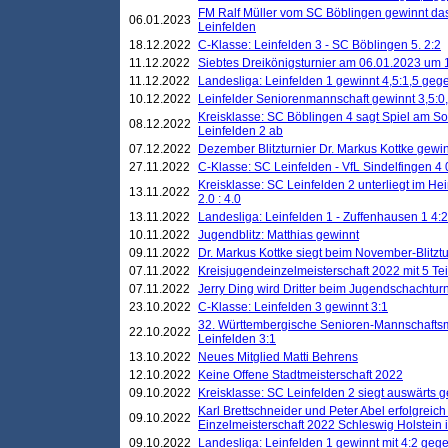
FM Ralf Müller vom SC Böblingen gewinnt das 
06.01.2023
Leinfelden
18.12.2022
C-Klasse: Leinfelden 3 - SC Böblingen 5. 2:2
11.12.2022
Siebtes Dreikönigsturnier am 06.01.2023 um 1
11.12.2022
Landesliga: Leinfelden 1 gewinnt 4,5:1,5 ge
10.12.2022
Leinfelder Seniorenmannschaft gewinnt 3,5:
Kreisklasse: SC Böblingen 4 sagt Spiel am S
08.12.2022
Leinfelden 2 ab
07.12.2022
Dezember Blitzturnier Dr. Markus Kottke gewin
27.11.2022
C-Klasse: SC Leinfelden - VfL Sindelfingen 4 
Kreisklasse: SC Leinfelden 2 unterliegt im H
13.11.2022
2.0 : 4.0
13.11.2022
Landesliga: Leinfelden 1 - Zuffenhausen 1 4:2
10.11.2022
Jugendblitz: Matthias gewinnt
09.11.2022
Dr. Markus Kottke siegt beim November-Blitztu
07.11.2022
Kreisjugendeinzelmeisterschaft 2022 mit 5 T
07.11.2022
Jerry Ding wird Dritter beim Jugendschachturn
23.10.2022
C-Klasse: Leinfelden 3 gewinnt 3:1
32. Württembergische Senioren-Mannschaftsm
22.10.2022
Leinfelden 3:1
13.10.2022
Neues Mitglied Matti Behrens
12.10.2022
Keine Offene Stadtmeisterschaft 2022
09.10.2022
Kreisklasse: SC Leinfelden 2 siegt auswärts g
Karl Brettschneider und Peter Abel erfolgreic
09.10.2022
Einzelmeisterschaft 2022 Schleswig Holstein 
09.10.2022
Landesliga: Leinfelden 1 gewinnt mit 4:2 geg