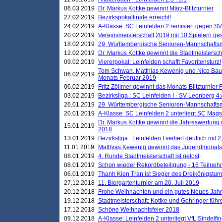
06.03.2019
Dr. Markus Kottke gewinnt März-Blitzturnier
27.02.2019
Bezirkspokalfinale erreicht!
24.02.2019
A-Klasse: SC Leinfelden 2 remisiert gegen SV
20.02.2019
Vereinsmeisterschaft 2019 mit 10 Spielern ges
18.02.2019
29. Württembergische Senioren-Mannschaftsm
12.02.2019
Dr. Markus Kottke gewinnt die Stadtmeistersc
09.02.2019
Viererpokal: Leinfelden schafft Favoritensturz!
Tom Schwan, Matthias Kewenig und Nico Baue
06.02.2019
Monats Februar 2019
06.02.2019
Fritz Zöllmer gewinnt das Monats-Blitzturnier 
03.02.2019
Bezirksliga : SC Leinfelden I - SV Leonberg 4:
26.01.2019
29. Württembergische Senioren-Mannschaftsm
20.01.2019
A-Klasse: SC Leinfelden 2 unterliegt SC Magst
Dr. Markus Kottke gewinnt die Jahreswertung d
15.01.2019
2018
13.01.2019
Bezirksliga : Leinfelden I verliert deutlich mit 
11.01.2019
Matthias Kewenig gewinnt das Jugendmonatsbl
08.01.2019
4. Runde Stadtmeisterschaft ist gelost
08.01.2019
Schon wieder Rekordbeteiligung - 16 Teilneh
06.01.2019
Thanh Kien Tran ist Sieger des Dreikönigstur
27.12.2018
11. Biergartenturnier am 20. Juli 2019
20.12.2018
Frohe Weihnachten und ein gutes Neues Jah
19.12.2018
Stadtmeisterschaft: Kottke und Gehringer führ
17.12.2018
Schöne Weihnachtsfeier 2018
09.12.2018
A-Klasse: Leinfelden 2 unterliegt VfL Sindelfin