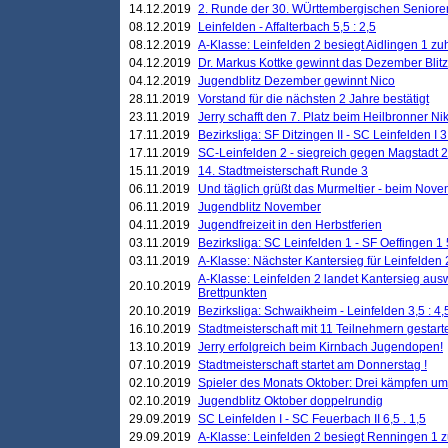
14.12.2019
2. Runde der 30. WÜrttembergischen Seniore
08.12.2019
Leinfelden - Affalterbach 5,5 : 2,5
08.12.2019
A-Klasse: Leinfelden 2 besiegt Aidlingen 1 zu
04.12.2019
Dr. Markus Kottke gewinnt das Dezember Blitzt
04.12.2019
Jugendblitz Dezember gewinnt Nico
28.11.2019
Vorstand für die nächsten 2 Jahre bestätigt
23.11.2019
Jerry schafft den 7. Platz beim Heilbronner 
17.11.2019
Bezirksliga: SF Ditzingen II - SC Leinfelden I 3
17.11.2019
SC-Leinfelden 2 - siegreich gegen Magstadt 2
15.11.2019
14. Stadtmeisterschaft Runde 3
06.11.2019
Und täglich grüßt das Murmeltier - beim Novemb
06.11.2019
Jugendblitz November
04.11.2019
Jugendfreizeit in den Herbstferien
03.11.2019
Bezirksliga: SC Leinfelden 1 - SF Oeffingen 1 
03.11.2019
A-Klasse: Nächster Kantersieg für Leinfelden 2
A-Klasse: Leinfelden 2 landet Kantersieg aus
20.10.2019
Brettpunkten
20.10.2019
Bezirksliga: Schwaikheim - Leinfelden 3,5 : 4,
16.10.2019
Stadtmeisterschaft mit 11 Teilnehmern gestart
13.10.2019
Jerry erfolgreich beim Kirnbach Jugendopen!
07.10.2019
Stadtmeisterschaft startet am Donnerstag !
02.10.2019
Spieler des Monats Oktober: Drei kämpfen um
02.10.2019
Jugendblitz Oktober doppelrundig
29.09.2019
SC Leinfelden I - SC Feuerbach II 6,5 . 1,5
29.09.2019
A-Klasse: Leinfelden 2 besiegt Renningen 1 z