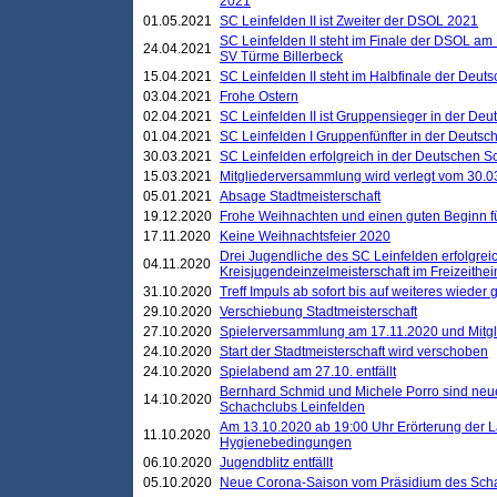
2021
01.05.2021
SC Leinfelden II ist Zweiter der DSOL 2021
SC Leinfelden II steht im Finale der DSOL am 
24.04.2021
SV Türme Billerbeck
15.04.2021
SC Leinfelden II steht im Halbfinale der Deu
03.04.2021
Frohe Ostern
02.04.2021
SC Leinfelden II ist Gruppensieger in der De
01.04.2021
SC Leinfelden I Gruppenfünfter in der Deuts
30.03.2021
SC Leinfelden erfolgreich in der Deutschen 
15.03.2021
Mitgliederversammlung wird verlegt vom 30.0
05.01.2021
Absage Stadtmeisterschaft
19.12.2020
Frohe Weihnachten und einen guten Beginn f
17.11.2020
Keine Weihnachtsfeier 2020
Drei Jugendliche des SC Leinfelden erfolgreic
04.11.2020
Kreisjugendeinzelmeisterschaft im Freizeithe
31.10.2020
Treff Impuls ab sofort bis auf weiteres wieder
29.10.2020
Verschiebung Stadtmeisterschaft
27.10.2020
Spielerversammlung am 17.11.2020 und Mitg
24.10.2020
Start der Stadtmeisterschaft wird verschoben
24.10.2020
Spielabend am 27.10. entfällt
Bernhard Schmid und Michele Porro sind neu
14.10.2020
Schachclubs Leinfelden
Am 13.10.2020 ab 19:00 Uhr Erörterung der L
11.10.2020
Hygienebedingungen
06.10.2020
Jugendblitz entfällt
05.10.2020
Neue Corona-Saison vom Präsidium des Sch