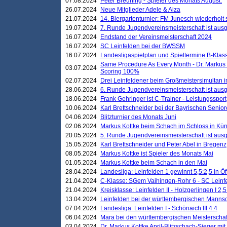
07.08.2024
Peter Breuning - Spieler des Monats August.
26.07.2024
Neue Mitglieder Adele & Aiza
21.07.2024
14. Biergartenturnier: FM Junesch wiederholt
19.07.2024
7. Runde Jugendvereinsmeisterschaft ist ausg
16.07.2024
Endstand der Vereinsmeisterschaft 2024
16.07.2024
SC Leinfelden bei der BWSSM
16.07.2024
Landesligaspielplan und Spieltermine B-Kla
Same Procedure As Every Month - Dr. Markus 
03.07.2024
Scoring 100%
02.07.2024
Drei Leinfeldener beim Großmeistersimultan 
28.06.2024
6. Runde Jugendvereinsmeisterschaft ist ausg
18.06.2024
Frank Gehringer ist C-Trainer - Leistungssport
10.06.2024
Karl Brettschneider bei der Bayrischen Senio
04.06.2024
Blitzturnier des Monats Juni
02.06.2024
Markus Kottke beim Schach im Schloss in Kü
20.05.2024
5. Runde Jugendvereinsmeisterschaft ist ausg
15.05.2024
Karl Brettschneider und Peter Abel in Bregenz
08.05.2024
Markus Kottke ist Spieler des Monats Mai
01.05.2024
Markus Kottke beim Schach in den Mai
28.04.2024
Landesliga: Leinfelden 1 gewinnt 5,5:2,5 in Ö
21.04.2024
C-Klasse: SGem Vaihingen-Rohr 6 - SC Leinfe
21.04.2024
Kreisklasse: Leinfelden II - Holzgerlingen I 2,5
13.04.2024
Leinfelden bei der württembergischen Mannsc
07.04.2024
Landesliga: Leinfelden I - Schönaich III 4:4
06.04.2024
Mara bei den württembergischen Meisterscha
03.04.2024
Dr. Markus Kottke April-Blitzschach-Sieger mit