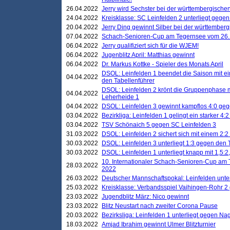
26.04.2022
Jerry wird Sechster bei der württembergische
24.04.2022
Kreisklasse: SC Leinfelden 2 unterliegt gege
20.04.2022
Jerry Ding gewinnt Silber bei der württemberg
07.04.2022
Schach-Senioren-Cup am Tegernsee vom 26. M
06.04.2022
Jerry qualifiziert sich für die WJEM!
06.04.2022
Jugenblitz April: Matthias gewinnt
06.04.2022
Dr. Markus Kottke - Spieler des Monats April
DSOL: Leinfelden 1 beendet die Saison mit e
04.04.2022
den Tabellenführer
DSOL: Leinfelden 2 krönt die Gruppenphase m
04.04.2022
Leherheide 1
04.04.2022
DSOL: Leinfelden 3 gewinnt kampflos 4:0 geg
03.04.2022
Bezirkliga: Leinfelden 1 gelingt ein starker 4
03.04.2022
TSV Schönaich 5 gegen SC Leinfelden 3
31.03.2022
DSOL: Leinfelden 2 sichert sich mit einem 2:2 d
30.03.2022
DSOL: Leinfelden 3 unterliegt 1:3 gegen den 
30.03.2022
DSOL: Leinfelden 1 unterliegt knapp mit 1,5
10. Internationaler Schach-Senioren-Cup am T
28.03.2022
2022
26.03.2022
Deutscher Mannschaftspokal: Leinfelden unte
25.03.2022
Kreisklasse: Verbandsspiel Vaihingen-Rohr 2 
23.03.2022
Jugendblitz März: Nico gewinnt
23.03.2022
Blitz Neustart nach zweiter Corona Pause
20.03.2022
Bezirksliga: Leinfelden 1 unterliegt gegen Nag
18.03.2022
Amjad Ibrahim gewinnt Ulmer Blitzturnier