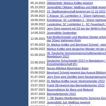
05.10.2022
Oktoberblitz: Markus Kottke gewinnt
05.10.2022
Jugendblitz Oktober: Matthias und Matti gewi
29.09.2022
15. Stadtmeisterschaft beginnt am 11.10.2022
25.09.2022
C-Klasse: SC Leinfelden 3 - SGem Vaihingen 
18.09.2022
Kreisklasse: SC Leinfelden 2 - SGem Vaihinge
18.09.2022
Landesliga: SC Leinfelden 1 - SC Feuerbach 
16.09.2022
Jerry Ding gewinnt mit 3/3 bei der WAM in 
14.09.2022
Jugendblitz September
Karl Brettschneider und Manfred Streiter erfo
12.09.2022
der SGem Vaihingen-Rohr
07.09.2022
Dr. Markus Kottke und Bernhard Schmid - glei
04.09.2022
Markus Kottke wird deutscher Meister mit de
30. Deutsche Seniorenmannschaftsmeistersch
01.09.2022
Magdeburg 2022
Deutscher Schachgipfel 2022 in Magdeburg /
22.08.2022
Einzelmeisterschaft 65+
11.08.2022
Neues Mitglied Maximilian Baier
03.08.2022
Bernhard Schmid gewinnt das August-Blitzturn
31.07.2022
Jerry Ding wird Zwölfter beim Neckarsteinac
27.07.2022
Dr. Markus Kottke neuer Vereinsmeister 2022
23.07.2022
Frank Ott gewinnt das Biergartenturnier 2022
20.07.2022
Bauerndiplom für Mara und Mukund
20.07.2022
Biergartenturnier 2022
16.07.2022
7. Off. Baden-Württembergische Senioren-Ein
13.07.2022
Jugendblitz Juli: Matthias gewinnt