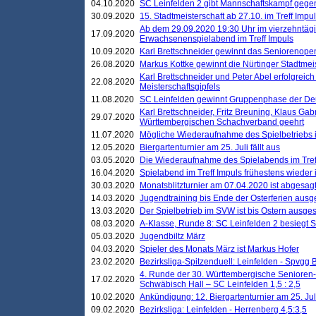
04.10.2020
SC Leinfelden 2 gibt Mannschaftskampf gege
30.09.2020
15. Stadtmeisterschaft ab 27.10. im Treff Impu
Ab dem 29.09.2020 19:30 Uhr im vierzehntäg
17.09.2020
Erwachsenenspielabend im Treff Impuls
10.09.2020
Karl Brettschneider gewinnt das Seniorenopen
26.08.2020
Markus Kottke gewinnt die Nürtinger Stadtmei
Karl Brettschneider und Peter Abel erfolgreic
22.08.2020
Meisterschaftsgipfels
11.08.2020
SC Leinfelden gewinnt Gruppenphase der De
Karl Brettschneider, Fritz Breuning, Klaus Gab
29.07.2020
Württembergischen Schachverband geehrt
11.07.2020
Mögliche Wiederaufnahme des Spielbetriebs
12.05.2020
Biergartenturnier am 25. Juli fällt aus
03.05.2020
Die Wiederaufnahme des Spielabends im Treff
16.04.2020
Spielabend im Treff Impuls frühestens wieder
30.03.2020
Monatsblitzturnier am 07.04.2020 ist abgesag
14.03.2020
Jugendtraining bis Ende der Osterferien ausg
13.03.2020
Der Spielbetrieb im SVW ist bis Ostern ausges
08.03.2020
A-Klasse, Runde 8: SC Leinfelden 2 besiegt 
05.03.2020
Jugendbiltz März
04.03.2020
Spieler des Monats März ist Markus Hofer
23.02.2020
Bezirksliga-Spitzenduell: Leinfelden - Spvgg 
4. Runde der 30. Württembergische Senioren
17.02.2020
Schwäbisch Hall – SC Leinfelden 1,5 : 2,5
10.02.2020
Ankündigung: 12. Biergartenturnier am 25. Juli
09.02.2020
Bezirksliga: Leinfelden - Herrenberg 4,5:3,5