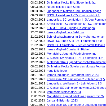
08.03.2023
Dr. Markus Kottke Blitz Sieger im März
08.03.2023
Neues Mitglied Ben Streib
08.03.2023
Jugendblitz: Matthias und Friedrich siegen
08.03.2023
DSOL: Leinfelden II - SV Königsbrück 2:2
05.03.2023
Landesliga: SC Leinfelden I - SpVgg Rommels
05.03.2023
Kreisklasse: TSV Schönach IV - SC Leinfelden 
26.02.2023
KJMM 3. und 4. Spieltag in Vaihingen
22.02.2023
neues Mitglied Luis Setzkorn
21.02.2023
Schnellschachturnier im Schwabengarten am
21.02.2023
DSOL: SG Lippe Süd - SC Leinfelden II 4:0
21.02.2023
DSOL SC Leinfelden I - Zehlendorf III fällt aus
15.02.2023
neues Mitglied Constantin Richert
15.02.2023
Monatsblitz Jugend: Friedrich gewinnt
13.02.2023
C-Klasse: SV Nagold II - SC Leinfelden III 3:1
12.02.2023
Auftakt der Kreisjugendmannschaftsmeistersc
08.02.2023
Dr. Markus Kottke Spieler des Monats Februar
02.02.2023
neue Mitglieder
30.01.2023
Vorankündigung: Biergartenturnier 2023
29.01.2023
Kreisklasse: SC Leinfelden 2 - Stetten 4,5:1,5
29.01.2023
Landesliga: Wolfbusch 2 - Leinfelden 1 3:3
15.01.2023
C-Klasse: SC Leinfelden gewinnt 3,5:0,5 geg
11.01.2023
Vereinsmeisterschaft 2023
11.01.2023
Monatsblitz Jugend: Matthias gewinnt mit 7/7
11.01.2023
Januar-Blitzturnier 2023
08.01.2023
Kreisklasse: SC Leinfelden 2 unterliegt Spvg