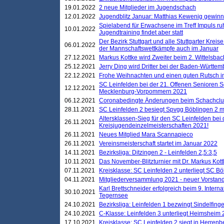
19.01.2022
2 neue Mitglieder im Jugendschach
12.01.2022
Jugendblitz Januar: Matthias Kewenig gewinn
Spielabend für Erwachsene im Treff Impuls ru
10.01.2022
Jugendtraining findet aber statt
Der Bezirk Stuttgart und alle Stuttgarter Krei
06.01.2022
der Mannschaftswettkämpfe auch im Januar
27.12.2021
Markus Kottke wird Zweiter beim 2. Wittelsb
25.12.2021
Jerry Ding wird Dritter bei der Baden-Württem
22.12.2021
Frohe Weihnachten und einen guten Rutsch i
SC Leinfelden bei der 21. Offenen Senioren S
12.12.2021
Mecklenburg-Vorpommern 2021
06.12.2021
Coronabedingte Änderungen beim Schachclub 
28.11.2021
SC Leinfelden 2 besiegt Spvgg Böblingen 2 mi
Altersklassen-Sieg für den SC Leinfelden bei
26.11.2021
Kreisjugendeinzelmeisterschaften 2021!
26.11.2021
Neues Mitglied Mara Scannapieco
26.11.2021
Vereinsmeisterschaft startet im Januar 2022
14.11.2021
Bezirksliga: Ditzingen 2 - Leinfelden 2,5:3,5
10.11.2021
Das November-Blitzturnier mit Dr. Markus Kott
07.11.2021
Kreisklasse: SC Leinfelden 2 unterliegt SC B
04.11.2021
Mitgliederversammlung 2021 - neuer Vorstan
Karl Brettschneider erfolgreich beim 9. Inte
30.10.2021
Tegernsee
24.10.2021
Bezirksliga: Leinfelden 1 bezwingt Sindelfinge
24.10.2021
C-Klasse: Leinfelden 3 unterliegt Heimsheim 2
17.10.2021
Kreisklasse: SC Leinfelden 2 siegt in Herrenbe