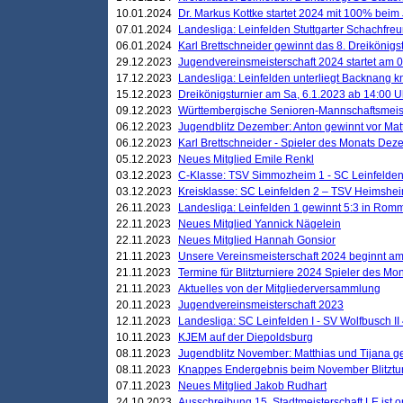
10.01.2024
Dr. Markus Kottke startet 2024 mit 100% beim 
07.01.2024
Landesliga: Leinfelden Stuttgarter Schachfreun
06.01.2024
Karl Brettschneider gewinnt das 8. Dreikönigs
29.12.2023
Jugendvereinsmeisterschaft 2024 startet am 0
17.12.2023
Landesliga: Leinfelden unterliegt Backnang kn
15.12.2023
Dreikönigsturnier am Sa, 6.1.2023 ab 14:00 U
09.12.2023
Württembergische Senioren-Mannschaftsmeiste
06.12.2023
Jugendblitz Dezember: Anton gewinnt vor Matt
06.12.2023
Karl Brettschneider - Spieler des Monats De
05.12.2023
Neues Mitglied Emile Renkl
03.12.2023
C-Klasse: TSV Simmozheim 1 - SC Leinfelden
03.12.2023
Kreisklasse: SC Leinfelden 2 – TSV Heimshei
26.11.2023
Landesliga: Leinfelden 1 gewinnt 5:3 in Ro
22.11.2023
Neues Mitglied Yannick Nägelein
22.11.2023
Neues Mitglied Hannah Gonsior
21.11.2023
Unsere Vereinsmeisterschaft 2024 beginnt am
21.11.2023
Termine für Blitzturniere 2024 Spieler des Mon
21.11.2023
Aktuelles von der Mitgliederversammlung
20.11.2023
Jugendvereinsmeisterschaft 2023
12.11.2023
Landesliga: SC Leinfelden I - SV Wolfbusch II 
10.11.2023
KJEM auf der Diepoldsburg
08.11.2023
Jugendblitz November: Matthias und Tijana 
08.11.2023
Knappes Endergebnis beim November Blitztur
07.11.2023
Neues Mitglied Jakob Rudhart
24.10.2023
Ausschreibung 15. Stadtmeisterschaft LE ist o