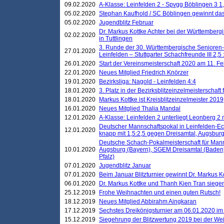
09.02.2020
A-Klasse: Leinfelden 2 - Spvgg Böblingen 3 1,
05.02.2020
Stephan Kaufhold / SC Böblingen gewinnt das 
05.02.2020
Jugendblitz Februar
Dr. Markus Kottke Achter bei der Württembergi
02.02.2020
in Tuttlingen
3. Runde der 30. Württembergische Senioren
27.01.2020
Leinfelden – Stuttgarter Schachfreunde III 2,5 
26.01.2020
Start der Vereinsmeisterschaft 2020 am 11. F
22.01.2020
Neues Mitglied Friedrich Knörzer
19.01.2020
Bezirksliga: Nagold - Leinfelden 4:4
18.01.2020
3. Platz in der Bezirksblitzeinzelmeisterschaft
18.01.2020
Markus Kottke ist Kreisblitzeinzelmeister 2019
16.01.2020
Neues Mitglied Thalia Mandal
12.01.2020
A-Klasse: Leinfelden 2 unterliegt Leonberg 2 
Deutscher Mannschaftspokal in Leinfelden-Ech
12.01.2020
knapp mit 1,5:2,5 gegen Dreisamtal, Augsbur
Deutsche Schach-Pokalmeisterschaft für Mann
10.01.2020
Augsburg (Bayern), SGEM Dreisamtal (Baden
Pfalz)
07.01.2020
Jugendblitz Januar
07.01.2020
Beim Januar Blitzturnier gewinnt Dr. Markus 
06.01.2020
Dr. Markus Kottke und Thanh Kien Tran siegen
25.12.2019
Frohe Weihnachten und einen guten Rutsch!
18.12.2019
Neues Mitglied Abbirahm Aingkaran
17.12.2019
Sechstes Dreikönigsturnier am 06.01.2020 im T
15.12.2019
Siegehrung der Blitzwertung 2019 bei der Wei