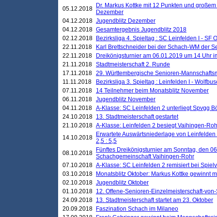
Dr. Markus Kottke mit 12 Punkten und großem
05.12.2018
Dezember
04.12.2018
Jugendblitz Dezember
04.12.2018
Gesamtergebnis Jugendblitz 2018
02.12.2018
Bezirksliga 4. Spieltag : SC Leinfelden I - SF O
22.11.2018
Karl Brettschneider bei der Schach-WM der S
22.11.2018
Dreikönigsturnier am 06.01.2019 um 14 Uhr im 
21.11.2018
Stadtmeisterschaft 2. Runde
17.11.2018
29. Württembergische Senioren-Mannschaftsm
11.11.2018
Bezirksliga 3. Spieltag : Leinfelden I - Wolfbusch
07.11.2018
14 Teilnehmer beim Monatsblitz November
06.11.2018
Jugendblitz November
04.11.2018
A-Klasse: SC Leinfelden 2 unterliegt Spvgg Bö
24.10.2018
13. Stadtmeisterschaft gestartet
21.10.2018
A-Klasse: Leinfelden 2 besiegt Vaihingen-Rohr 
Erwartete Auswärtsniederlage von Leinfelden 
14.10.2018
2,5 : 5,5
Fünftes Dreikönigsturnier am Sonntag, den 0
08.10.2018
Schachgemeinschaft Vaihingen-Rohr
07.10.2018
A-Klasse: SC Leinfelden 2 remisiert bei Spie
03.10.2018
Monatsblitz Oktober: Markus Kottke gewinnt mi
02.10.2018
Jugendblitz Oktober
01.10.2018
12. Offene-Senioren-Einzelmeisterschaft-von
24.09.2018
13. Stadtmeisterschaft startet am 23. Oktober
20.09.2018
Faszination Schach im Milaneo