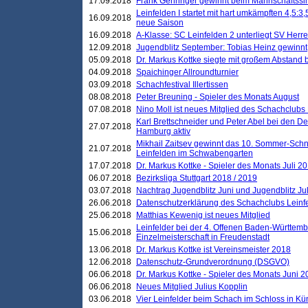
17.09.2018
Frank Gehringer gewinnt beim Mannschaftssi
Leinfelden I startet mit hart umkämpften 4,5:
16.09.2018
neue Saison
16.09.2018
A-Klasse: SC Leinfelden 2 unterliegt SV Herre
12.09.2018
Jugendblitz September: Tobias Heinz gewinnt
05.09.2018
Dr. Markus Kottke siegte mit großem Abstand 
04.09.2018
Spaichinger Allroundturnier
03.09.2018
Schachfestival Illertissen
08.08.2018
Peter Breuning - Spieler des Monats August
07.08.2018
Nino Moll ist neues Mitglied des Schachclubs
Karl Brettschneider und Peter Abel bei den D
27.07.2018
Hamburg aktiv
Mikhail Zaitsev gewinnt das 10. Sommer-Schn
21.07.2018
Leinfelden im Schwabengarten
17.07.2018
Dr. Markus Kottke - Spieler des Monats Juli 2
06.07.2018
Bezirksliga Stuttgart 2018 / 2019
03.07.2018
Nachtrag Jugendblitz Juni und Jugendblitz Jul
26.06.2018
Datenschutzerklärung des Schachclubs Lein
25.06.2018
Matthias Kewenig ist neues Mitglied
Leinfelder bei der 4. Offenen Baden-Württem
15.06.2018
Einzelmeisterschaft in Freudenstadt
13.06.2018
Dr. Markus Kottke ist Vereinsmeister 2018
12.06.2018
Datenschutz-Grundverordnung (DSGVO)
06.06.2018
Dr. Markus Kottke - Spieler des Monats Juni 
06.06.2018
Neues Mitglied Julius Kopplin
03.06.2018
Vier Leinfelder beim Schach im Schloss in K