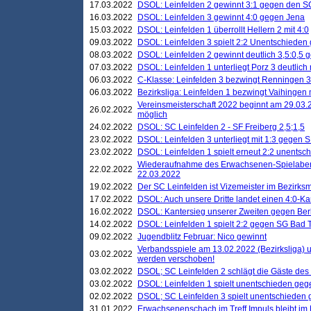
17.03.2022
DSOL: Leinfelden 2 gewinnt 3:1 gegen den 
16.03.2022
DSOL: Leinfelden 3 gewinnt 4:0 gegen Jena
15.03.2022
DSOL: Leinfelden 1 überrollt Hellern 2 mit 4:0
09.03.2022
DSOL: Leinfelden 3 spielt 2:2 Unentschieden
08.03.2022
DSOL: Leinfelden 2 gewinnt deutlich 3,5:0,5
07.03.2022
DSOL: Leinfelden 1 unterliegt Porz 3 deutlich 
06.03.2022
C-Klasse: Leinfelden 3 bezwingt Renningen 3 
06.03.2022
Bezirksliga: Leinfelden 1 bezwingt Vaihingen m
Vereinsmeisterschaft 2022 beginnt am 29.03.2
26.02.2022
möglich
24.02.2022
DSOL: SC Leinfelden 2 - SF Freiberg 2,5;1,5
23.02.2022
DSOL: Leinfelden 3 unterliegt mit 1:3 gegen S
23.02.2022
DSOL: Leinfelden 1 spielt erneut 2:2 unentsc
Wiederaufnahme des Erwachsenen-Spielabend
22.02.2022
22.03.2022
19.02.2022
Der SC Leinfelden ist Vizemeister im Bezirksm
17.02.2022
DSOL: Auch unsere Dritte landet einen 4:0-Ka
16.02.2022
DSOL: Kantersieg unserer Zweiten gegen Ber
14.02.2022
DSOL: Leinfelden 1 spielt 2:2 gegen SG Bad 
09.02.2022
Jugendblitz Februar: Nico gewinnt
Verbandsspiele am 13.02.2022 (Bezirksliga) 
03.02.2022
werden verschoben!
03.02.2022
DSOL; SC Leinfelden 2 schlägt die Gäste des
03.02.2022
DSOL: Leinfelden 1 spielt unentschieden gege
02.02.2022
DSOL; SC Leinfelden 3 spielt unentschieden
31.01.2022
Erwachsenenschach im Treff Impuls bleibt im