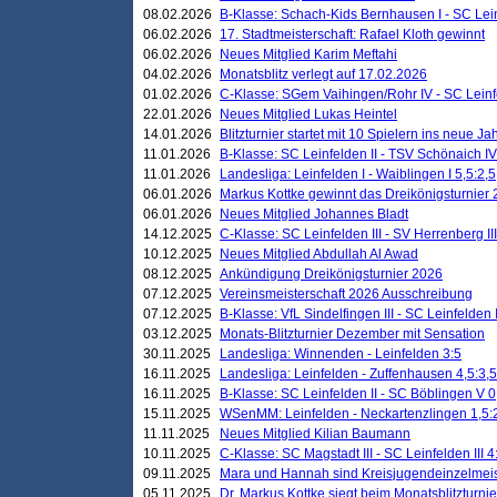
08.02.2026
B-Klasse: Schach-Kids Bernhausen I - SC Leinf
06.02.2026
17. Stadtmeisterschaft: Rafael Kloth gewinnt
06.02.2026
Neues Mitglied Karim Meftahi
04.02.2026
Monatsblitz verlegt auf 17.02.2026
01.02.2026
C-Klasse: SGem Vaihingen/Rohr IV - SC Leinfel
22.01.2026
Neues Mitglied Lukas Heintel
14.01.2026
Blitzturnier startet mit 10 Spielern ins neue J
11.01.2026
B-Klasse: SC Leinfelden II - TSV Schönaich IV
11.01.2026
Landesliga: Leinfelden I - Waiblingen I 5,5:2,5
06.01.2026
Markus Kottke gewinnt das Dreikönigsturnier
06.01.2026
Neues Mitglied Johannes Bladt
14.12.2025
C-Klasse: SC Leinfelden III - SV Herrenberg III
10.12.2025
Neues Mitglied Abdullah Al Awad
08.12.2025
Ankündigung Dreikönigsturnier 2026
07.12.2025
Vereinsmeisterschaft 2026 Ausschreibung
07.12.2025
B-Klasse: VfL Sindelfingen III - SC Leinfelden I
03.12.2025
Monats-Blitzturnier Dezember mit Sensation
30.11.2025
Landesliga: Winnenden - Leinfelden 3:5
16.11.2025
Landesliga: Leinfelden - Zuffenhausen 4,5:3,5
16.11.2025
B-Klasse: SC Leinfelden II - SC Böblingen V 0
15.11.2025
WSenMM: Leinfelden - Neckartenzlingen 1,5:
11.11.2025
Neues Mitglied Kilian Baumann
10.11.2025
C-Klasse: SC Magstadt III - SC Leinfelden III 4
09.11.2025
Mara und Hannah sind Kreisjugendeinzelmei
05.11.2025
Dr. Markus Kottke siegt beim Monatsblitzturn