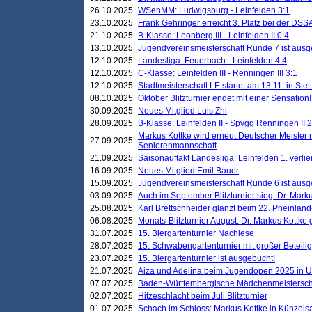
26.10.2025
WSenMM: Ludwigsburg - Leinfelden 3:1
23.10.2025
Frank Gehringer erreicht 3. Platz bei der DS
21.10.2025
B-Klasse: Leonberg III - Leinfelden II 0:4
13.10.2025
Jugendvereinsmeisterschaft Runde 7 ist ausg
12.10.2025
Landesliga: Feuerbach - Leinfelden 4:4
12.10.2025
C-Klasse: Leinfelden III - Renningen III 3:1
12.10.2025
Stadtmeisterschaft LE startet am 13.11. in Stet
08.10.2025
Oktober Blitzturnier endet mit einer Sensation!
30.09.2025
Neues Mitglied Luis Zhi
28.09.2025
B-Klasse: Leinfelden II - Spvgg Renningen II 2
Markus Kottke wird erneut Deutscher Meister 
27.09.2025
Seniorenmannschaft
21.09.2025
Saisonauftakt Landesliga: Leinfelden 1. verlier
16.09.2025
Neues Mitglied Emil Bauer
15.09.2025
Jugendvereinsmeisterschaft Runde 6 ist ausg
03.09.2025
Auch im September Blitzturnier siegt Dr. Mark
25.08.2025
Karl Brettschneider glänzt beim 22. Pheinlan
06.08.2025
Monats-Blitzturnier August: Dr. Markus Kottke
31.07.2025
15. Biergartenturnier Nachlese
28.07.2025
15. Schwabengartenturnier mit großer Beteili
23.07.2025
15. Biergartenturnier ist ausgebucht!
21.07.2025
Aiza und Adelina beim Jugendopen 2025 in 
07.07.2025
Baden-Württembergische Mädchenmeistersch
02.07.2025
Hitzeschlacht beim Juli Blitzturnier
01.07.2025
Schach im Schloss: Markus Kottke in Künzels