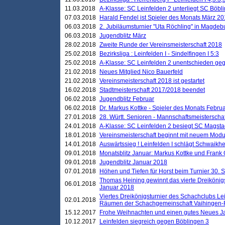
11.03.2018
A-Klasse: SC Leinfelden 2 unterliegt SC Böbli
07.03.2018
Harald Fendel ist Spieler des Monats März 2
06.03.2018
2. Jubiläumsturnier "Uta Röchling" in Magdebu
06.03.2018
Jugendblitz März
28.02.2018
Zweite Runde der Vereinsmeisterschaft 2018
25.02.2018
Bezirksliga : Leinfelden I - Sindelfingen I 5:3
25.02.2018
A-Klasse: SC Leinfelden 2 unentschieden geg
21.02.2018
Neues Mitglied Nico Bauerfeld
21.02.2018
Vereinsmeisterschaft 2018 ist gestartet
16.02.2018
Stadtmeisterschaft 2017/2018 beendet
06.02.2018
Jugendblitz Februar
06.02.2018
Dr. Markus Kottke - Spieler des Monats Febru
27.01.2018
28. Württ. Senioren - Mannschaftsmeisterscha
24.01.2018
A-Klasse: SC Leinfelden 2 besiegt SC Magstadt
18.01.2018
Vereinsmeisterschaft beginnt mit neuem Mod
14.01.2018
Auswärtssieg ! Leinfelden I schlägt Schwaikhei
09.01.2018
Monatsblitz Januar: Markus Kottke und Frank
09.01.2018
Jugendblitz Januar 2018
07.01.2018
Höhen und Tiefen für Horst beim Turnier 30. 
Thomas Heining gewinnt das vierte Dreikönigs
06.01.2018
Januar 2018
Viertes Dreikönigsturnier des Schachclubs Le
02.01.2018
Räumen der Schachgemeinschaft Vaihingen-
15.12.2017
Frohe Weihnachten und einen gutes Neues J
10.12.2017
Leinfelden siegreich gegen Böblingen 3