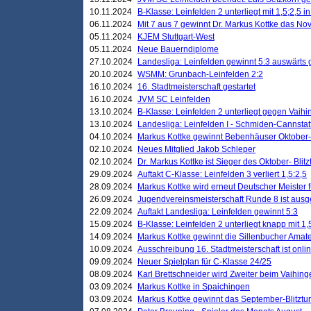
10.11.2024
B-Klasse: Leinfelden 2 unterliegt mit 1,5;2,5 
06.11.2024
Mit 7 aus 7 gewinnt Dr. Markus Kottke das Nov
05.11.2024
KJEM Stuttgart-West
05.11.2024
Neue Bauerndiplome
27.10.2024
Landesliga: Leinfelden gewinnt 5:3 auswärts
20.10.2024
WSMM: Grunbach-Leinfelden 2:2
16.10.2024
16. Stadtmeisterschaft gestartet
16.10.2024
JVM SC Leinfelden
13.10.2024
B-Klasse: Leinfelden 2 unterliegt gegen Vaihi
13.10.2024
Landesliga: Leinfelden I - Schmiden-Cannstatt 
04.10.2024
Markus Kottke gewinnt Bebenhäuser Oktober-B
02.10.2024
Neues Mitglied Jakob Schleper
02.10.2024
Dr. Markus Kottke ist Sieger des Oktober- Blitz
29.09.2024
Auftakt C-Klasse: Leinfelden 3 verliert 1,5:2,5
28.09.2024
Markus Kottke wird erneut Deutscher Meister 
26.09.2024
Jugendvereinsmeisterschaft Runde 8 ist ausg
22.09.2024
Auftakt Landesliga: Leinfelden gewinnt 5:3
15.09.2024
B-Klasse: Leinfelden 2 unterliegt knapp mit 1,
14.09.2024
Markus Kottke gewinnt die Sillenbucher Amate
10.09.2024
Ausschreibung 16. Stadtmeisterschaft ist onli
09.09.2024
Neuer Spielplan für C-Klasse 24/25
08.09.2024
Karl Brettschneider wird Zweiter beim Vaihing
03.09.2024
Markus Kottke in Spaichingen
03.09.2024
Markus Kottke gewinnt das September-Blitztur