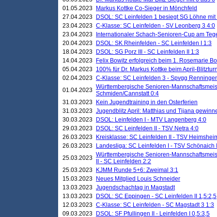
01.05.2023
Markus Kottke Co-Sieger in Mönchfeld
27.04.2023
DSOL: SC Leinfelden 1 besiegt SG Löhne mit 
23.04.2023
C-Klasse: SC Leinfelden - SV Leonberg 3 4:0
23.04.2023
Internationaler Schach-Senioren-Cup am Te
20.04.2023
DSOL: SK Rheinfelden - SC Leinfelden I 1:3
18.04.2023
DSOL: SG Porz III - SC Leinfelden II 1:3
14.04.2023
Felix Bowitz erfolgreich beim 1. Rosemarie B
05.04.2023
100% für Dr. Markus Kottke beim April-Blitztur
02.04.2023
C-Klasse: SC Leinfelden 3 - Spvgg Renningen
Württembergische Senioren-Mannschaftsmeist
01.04.2023
Schmiden/Cannstatt 0:4
31.03.2023
Kein Jugendtraining in den Osterferien
31.03.2023
Jugendblitz April: Matthias und Tijana gewinn
30.03.2023
DSOL: Leinfelden I - MTV Langenberg 4:0
29.03.2023
DSOL: SC Leinfelden II - TSV Netra 4:0
26.03.2023
Kreisklasse: SC Leinfelden II - TSV Heimsheim
26.03.2023
Landesliga: SC Leinfelden I - TSV Schönaich II
Württembergische Senioren-Mannschaftsmeiste
25.03.2023
II - SC Leinfelden 2:2
25.03.2023
KJMM Runde 5+6: Zweimal 3:1
15.03.2023
Neues Mitglied Louis Schneider
13.03.2023
Jugendschachtag in Magstadt
13.03.2023
DSOL: SC Eppingen - SC Leinfelden II 1,5:2,5
12.03.2023
C-Klasse: SC Leinfelden - SC Magstadt 3 1:3
09.03.2023
DSOL: SF Pfullingen II - Leinfelden I 0,5:3,5