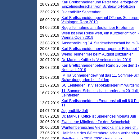
Karl Brettschneider und Peter Abel erfolgreich
28.09.2019
Einzelmeisterschaft von Schleswig-Holstein
23.09.2019
Jugendblitz September
Karl Brettschneider gewinnt Offenes Seniore
06.09.2019
Vaihingen-Rohr 2019
04.09.2019
Rege Teilnahme am September Blitzturnier
Wien ist eine Reise wert, ein Kurzbericht von
29.08.2019
Vienna Open 2019
22.08.2019
Ausschreibung 14. Stadtmeisterschaft ist im
20.08.2019
Karl Brettschneider hervorragender Elfter bei
07.08.2019
Wenig Teilnehmer beim August Blitzturnier
30.07.2019
Dr. Markus Kottke ist Vereinsmeister 2019
Karl Brettschneider belegt Rang 26 bei den 1
28.07.2019
Neustadt 2019
IM Ilja Schneider gewinnt das 11. Sommer-Sch
21.07.2019
Schwabengarten Leinfelden
21.07.2019
SC Leinfelden ist Vizepokalsieger im württem
11. Sommer-Schnellschachturnier am 20. Jul
16.07.2019
Leinfelden
Karl Brettschneider in Freudenstadt mit 6,0 
13.07.2019
11
04.07.2019
Jugendblitz Juli
03.07.2019
Dr. Markus Kottke ist Spieler des Monats Juli
30.06.2019
Zwei neue Mitglieder für den Schachclub
30.06.2019
Württembergisches Viererpokalfinale erreicht!
27.06.2019
Halbfinale des Württembergischen Verbands
15.06.2019
Spieltermine 2019-2020 sind online