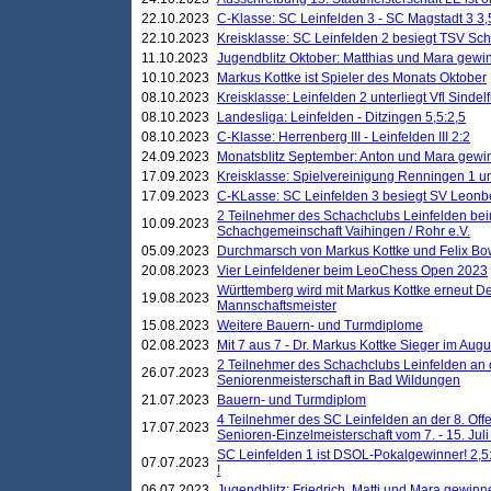
22.10.2023
C-Klasse: SC Leinfelden 3 - SC Magstadt 3 3,
22.10.2023
Kreisklasse: SC Leinfelden 2 besiegt TSV Schö
11.10.2023
Jugendblitz Oktober: Matthias und Mara gewi
10.10.2023
Markus Kottke ist Spieler des Monats Oktober
08.10.2023
Kreisklasse: Leinfelden 2 unterliegt Vfl Sindel
08.10.2023
Landesliga: Leinfelden - Ditzingen 5,5:2,5
08.10.2023
C-Klasse: Herrenberg III - Leinfelden III 2:2
24.09.2023
Monatsblitz September: Anton und Mara gew
17.09.2023
Kreisklasse: Spielvereinigung Renningen 1 unt
17.09.2023
C-KLasse: SC Leinfelden 3 besiegt SV Leonbe
2 Teilnehmer des Schachclubs Leinfelden bei
10.09.2023
Schachgemeinschaft Vaihingen / Rohr e.V.
05.09.2023
Durchmarsch von Markus Kottke und Felix Bow
20.08.2023
Vier Leinfeldener beim LeoChess Open 2023
Württemberg wird mit Markus Kottke erneut D
19.08.2023
Mannschaftsmeister
15.08.2023
Weitere Bauern- und Turmdiplome
02.08.2023
Mit 7 aus 7 - Dr. Markus Kottke Sieger im Augus
2 Teilnehmer des Schachclubs Leinfelden an 
26.07.2023
Seniorenmeisterschaft in Bad Wildungen
21.07.2023
Bauern- und Turmdiplom
4 Teilnehmer des SC Leinfelden an der 8. O
17.07.2023
Senioren-Einzelmeisterschaft vom 7. - 15. Jul
SC Leinfelden 1 ist DSOL-Pokalgewinner! 2,5:1
07.07.2023
!
06.07.2023
Jugendblitz: Friedrich, Matti und Mara gewinn