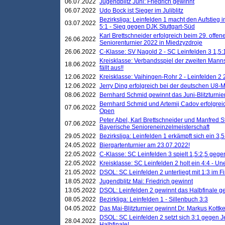
06.07.2022
Jugendblitz Juni: Friedrich gewinnt
06.07.2022
Udo Bock ist Sieger im Juliblitz
Bezirksliga: Leinfelden 1 macht den Aufstieg i
03.07.2022
5:1 - Sieg gegen DJK Stuttgart-Süd
Karl Brettschneider erfolgreich beim 29. off
26.06.2022
Seniorenturnier 2022 in Miedzyzdroje
26.06.2022
C-Klasse: SV Nagold 2 - SC Leinfelden 3 1,5:
Kreisklasse: Verbandsspiel der zweiten Manns
18.06.2022
fällt aus!!
12.06.2022
Kreisklasse: Vaihingen-Rohr 2 - Leinfelden 2 
12.06.2022
Jerry Ding erfolgreich bei der deutschen U8-M
08.06.2022
Bernhard Schmid gewinnt das Juni-Blitzturnie
Bernhard Schmid und Artemij Cadov erfolgreic
07.06.2022
Open
Peter Abel, Karl Brettschneider und Manfred St
07.06.2022
Bayerische Senioreneinzelmeisterschaft
29.05.2022
Bezirksliga: Leinfelden 1 erkämpft sich ein 3,
24.05.2022
Biergartenturnier am 23.07.2022!
22.05.2022
C-Klasse: SC Leinfelden 3 spielt 1,5:2,5 geg
22.05.2022
Kreisklasse: SC Leinfelden 2 holt ein 4:4 - 
21.05.2022
DSOL: SC Leinfelden 2 unterliegt mit 1:3 im F
18.05.2022
Jugendblitz Mai: Friedrich gewinnt
13.05.2022
DSOL: Leinfelden 2 gewinnt das Halbfinale geg
08.05.2022
Bezirkliga: Leinfelden 1 - Sillenbuch 3:3
04.05.2022
Das Mai-Blitzturnier gewinnt Dr. Markus Kottk
DSOL: SC Leinfelden 2 setzt sich 3:1 gegen J
28.04.2022
Halbfinale!