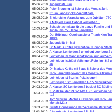
05.06.2019
Jugendblitz Juni
05.06.2019
Peter Breuning ist Spieler des Monats Juni.
26.05.2019
3:1 im Landespokal-Viertelfinale!
26.05.2019
Erfolgreiche Veranstaltung zum Jubiläum 750
14.05.2019
+ Mitglied Klaus Gabriel verstorben +
Schachnachmittag für die ganze Familie und 
12.05.2019
Jubiläums 750 Jahre Leinfelden
Der Böblinger Oberligaspieler Thanh Kien Tran
08.05.2019
100%
08.05.2019
Jugendblitz im Mai
07.05.2019
Dr. Markus Kottke gewinnt die Nürtinger Stadt
14.04.2019
A-Klasse: Leinfelden 2 unterliegt Leonberg 2 a
09.04.2019
Leinfelden im Mannschaftspokal nun auf Ver
Leinfelden I schlägt Vaihingen/Rohr I mit 6:2 
07.04.2019
ab
03.04.2019
Dr. Markus Kottke mit 8 aus 8 Spieler des Mona
03.04.2019
Nico Bauerfeld gewinnt das Monats-Blitzturnier
30.03.2019
Leinfelden ist Bezirks-Pokalsieger!
24.03.2019
Bezirksliga : SC Leinfelden I - SV Schwaikheim
24.03.2019
A-Klasse: SC Leinfelden 2 besiegt SC Böbling
3. Platz bei der 29. WSMM ! SC Leinfelden b
16.03.2019
:1,5
Tom Schwan, Matthias Kewenig und Nico Baue
13.03.2019
Monats März
13.03.2019
Zweite Doppelrunde der Vereinsmeisterschaft i
11.03.2019
Affalterbach - Leinfelden 2,5 . 5,5