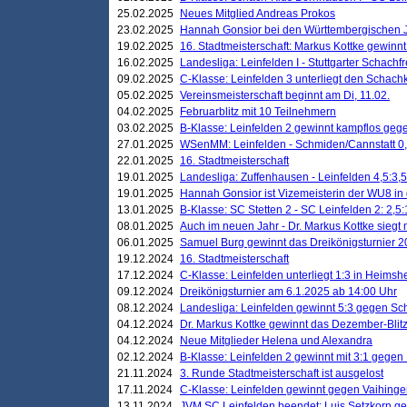
25.02.2025
Neues Mitglied Andreas Prokos
23.02.2025
Hannah Gonsior bei den Württembergischen 
19.02.2025
16. Stadtmeisterschaft: Markus Kottke gewinnt 
16.02.2025
Landesliga: Leinfelden I - Stuttgarter Schachfr
09.02.2025
C-Klasse: Leinfelden 3 unterliegt den Schach
05.02.2025
Vereinsmeisterschaft beginnt am Di, 11.02.
04.02.2025
Februarblitz mit 10 Teilnehmern
03.02.2025
B-Klasse: Leinfelden 2 gewinnt kampflos ge
27.01.2025
WSenMM: Leinfelden - Schmiden/Cannstatt 0,
22.01.2025
16. Stadtmeisterschaft
19.01.2025
Landesliga: Zuffenhausen - Leinfelden 4,5:3,5
19.01.2025
Hannah Gonsior ist Vizemeisterin der WU8 i
13.01.2025
B-Klasse: SC Stetten 2 - SC Leinfelden 2: 2,5:
08.01.2025
Auch im neuen Jahr - Dr. Markus Kottke siegt 
06.01.2025
Samuel Burg gewinnt das Dreikönigsturnier 
19.12.2024
16. Stadtmeisterschaft
17.12.2024
C-Klasse: Leinfelden unterliegt 1:3 in Heimsh
09.12.2024
Dreikönigsturnier am 6.1.2025 ab 14:00 Uhr
08.12.2024
Landesliga: Leinfelden gewinnt 5:3 gegen Sc
04.12.2024
Dr. Markus Kottke gewinnt das Dezember-Blitz
04.12.2024
Neue Mitglieder Helena und Alexandra
02.12.2024
B-Klasse: Leinfelden 2 gewinnt mit 3:1 gegen
21.11.2024
3. Runde Stadtmeisterschaft ist ausgelost
17.11.2024
C-Klasse: Leinfelden gewinnt gegen Vaihinge
13.11.2024
JVM SC Leinfelden beendet: Luis Setzkorn ge