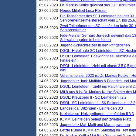
05.07.2023
Dr. Markus Kottke gewinnt das Juli Blitzturnier
27.06.2023
Neues Mitglied Luca Rösser
Ein Teilnehmer des SC Leinfelden bei der 33.
26.06.2023
Senioreneinzelmeisterschaft vom 17. bis 25.
Zwei Teilnehmer des SC Leinfelden beim 30.
25.06.2023
Seniorenturnier
Fide-Meister Gerhard Junesch gewinnt das 1
24.06.2023
Schwabengarten in Leinfelden
23.06.2023
Jugend-Schachfreizeit in den Pfingstferien
21.06.2023
DSOL: Halbfinale SC Leinfelden II - SC Hechi
DSOL: Leinfelden 1 gewinnt das Halbfinale geg
19.06.2023
Finale ein!
DSOL: Leinfelden I zieht mit einem 3.5:0,5 g
15.06.2023
ein!
14.06.2023
Vereinsmeister 2023 ist Dr. Markus Kottke - 
14.06.2023
Jugendblitz Juni: Matthias & Friedrich und M
12.06.2023
DSOL: Leinfelden II zieht ins Halbfinale ein! 2
07.06.2023
Mit 8 aus 8 ist Dr. Markus Kottke Spieler des 
12.05.2023
DSOL: Kreuzberg II - SC Leinfelden I 2:2
10.05.2023
DSOL: SC Leinfelden II - SK Bickenbach II 2:2
07.05.2023
Landesliga: Ditzingen - Leinfelden 3:3
07.05.2023
Kreisklasse: Holzgerlingen - Leinfelden II 3:3
06.05.2023
KJMM: Leinfelden belegt den zweiten Platz
04.05.2023
Jugendblitz Mai: Matti und Mara gewinnen
04.05.2023
Letzte Runde KJMM am Samstag im Treff Imp
03.05.2023
Dr. Markus Kottke Mai-Blitz Sieger mit 6 aus 6