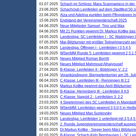
01.07.2025
Schach im Schloss: Mara Scannapieco in der
23.06.2025
Schachclub Leinfelden auf dem Stadtfest 50 
22.06.2025
Aiza und Adelina punkten beim Pfingstopen i
15.06.2025
Endstand der Vereinsmeisterschaft 2025
04.06.2025
Neue Mitglieder Samuel, Tino und Max
04.06.2025
Mit 21 Punkten gewinnt Dr. Markus Kottke das J
19.05.2025
Landesliga: SC Leinfelden I - SC Waiblingen I
07.05.2025
Mai-Blitzturnier mit größter Teilnehmerzahl se
04.05.2025
Landesliga: Öffingen I - Leinfelden I 3,5:4,5
03.05.2025
WSenMM Runde 5: Leinfelden gewinnt 2,5:1,
01.05.2025
Neues Mitglied Roman Borriß
01.05.2025
Neues Mitglied Mahmoud Alhajyousef
27.04.2025
B-Klasse: Leinfelden II - Böblingen V: 2:2
21.04.2025
Vorankündigung: Biergartenturnier am 26. Juli
06.04.2025
C-Klasse: Leinfelden III - Renningen III 2:2
01.04.2025
Markus Kottke gewinnt das April-Blitzturnier
30.03.2025
B-Klasse: Herrenberg III - Leinfelden II 4:0
23.03.2025
C-Klasse: Nagold 2 - Leinfelden 3: 2:2
23.03.2025
4 Spielerinnen des SC Leinfelden in Magstadt
22.03.2025
WSenMM: Leinfelden gewinnt 3,5:0,5 in Heilb
19.03.2025
Neues Mitglied Max Sunkovsky
17.03.2025
Landesliga: Leinfelden 1 unterliegt mit 3,5:4,5
06.03.2025
2. Runde Jugendvereinsmeisterschaft ausgel
05.03.2025
Dr.Markus Kottke - Sieger beim März Blitzturni
02.03.2025
B-Klasse: Schach-Kids Bernhausen I - SC Lein