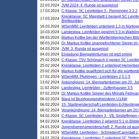
22.03.2024
JVM 2024: 4. Runde ist ausgelost
17.03.2024
C-Klasse: SC Leinfelden 3 - Renningen 3 2:2
Kreisklasse: SC Magstadt 1 besiegt SC Leinfe
17.03.2024
Brettpunkten
16.03.2024
WSenMM: Leinfelden unterliegt 1:3 in Nürting
10.03.2024
Landesliga: Leinfelden gewinnt 5:3 in Waibli
09.03.2024
Markus Kottke bei der Württembergischen Blit
06.03.2024
Dr. Markus Kottke unangefochtener Sieger im M
04.03.2024
JVM: 3. Runde ist ausgelost
04.03.2024
Einladung Biergartenturnier ist jetzt online
25.02.2024
C-Klasse: TSV Schönaich V gegen SC Leinfelde
25.02.2024
Kreisklasse: Leinfelden 2 unterliegt Herrenber
25.02.2024
Markus Kottke qualifiziert sich für die württem
17.02.2024
WSenMM: Pfullingen - Leinfelden 2,5:1,5
13.02.2024
Ankündigung: 14. Biergartenturnier am 20. Ju
11.02.2024
Landesliga: Leinfelden - Zuffenhausen 3:5
07.02.2024
Dr. Markus Kottke Spieler des Monats Februar
06.02.2024
Mara ist Bezirksjugendmeisterin U14W
06.02.2024
15. Stadtmeisterschaft Leinfelden-Echterding
06.02.2024
Vorankündigung: 14. Biergartenturnier am 20
04.02.2024
C-Klasse: SC Leinfelden 3 - VfL Sindelfingen 
04.02.2024
Kreisklasse: Leinfelden 2 gewinnt 5:1 in Böbl
24.01.2024
Jugendvereinsmeisterschaft: 2. Runde ist aus
20.01.2024
WSenMM: Leinfelden - Schmiden/Cannstatt 1,
14.01.2024
Kreisklasse: Leinfelden 2 unterliegt SC Stette