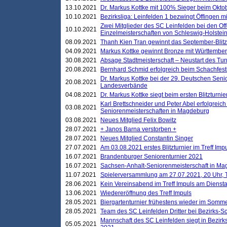
13.10.2021
Dr. Markus Kottke mit 100% Sieger beim Oktobe
10.10.2021
Bezirksliga: Leinfelden 1 bezwingt Öffingen mi
Zwei Mitglieder des SC Leinfelden bei den Of
10.10.2021
Einzelmeisterschaften von Schleswig-Holstei
08.09.2021
Thanh Kien Tran gewinnt das September-Blitz
04.09.2021
Markus Kottke gewinnt Bronze mit Württemberg
30.08.2021
Absage Stadtmeisterschaft – Neustart des Tur
20.08.2021
Bernhard Schmid erfolgreich beim Schachfesti
Dr. Markus Kottke bei der 29. Deutschen Sen
20.08.2021
Landesverbände
04.08.2021
Dr. Markus Kottke siegt beim ersten Blitzturn
Karl Brettschneider und Peter Abel erfolgreic
03.08.2021
Seniorenmeisterschaften in Magdeburg
03.08.2021
Neues Mitglied Felix Bowitz
28.07.2021
+ Janos Barna verstorben +
28.07.2021
Neues Mitglied Constantin Singer
27.07.2021
Am 03.08.2021 erstes Blitzturnier im Treff Im
16.07.2021
Brandenburger Seniorenturnier 2021
16.07.2021
Sachsen-Anhalt-Seniorenmeisterschaft in M
11.07.2021
Spielerversammlung am 27.07.2021, 20 Uhr, T
28.06.2021
Kein Vereinsabend im Treff Impuls am Dienst
13.06.2021
Wiedereröffnung des Treff Impuls
28.05.2021
Biergartenturnier frühestens wieder im Somm
28.05.2021
Team des SC Leinfelden Dritter bei Bezirks-S
Mannschaft des SC Leinfelden siegt in Bezirks
05.05.2021