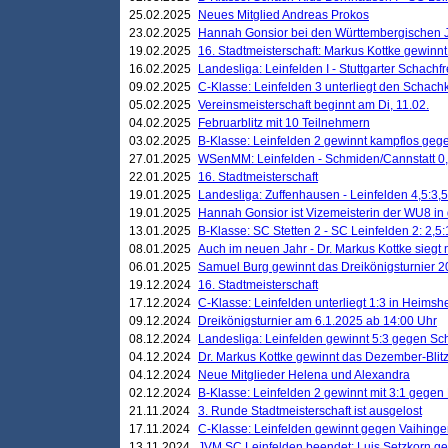
25.02.2025
Neues Mitglied Andreas Prokos
23.02.2025
Hannah Gonsior bei den Württembergischen 
19.02.2025
16. Stadtmeisterschaft: Markus Kottke gewinnt 
16.02.2025
Landesliga: Leinfelden I - Stuttgarter Schachfr
09.02.2025
C-Klasse: Leinfelden 3 unterliegt den Schach
05.02.2025
Vereinsmeisterschaft beginnt am Di, 11.02.
04.02.2025
Februarblitz mit 10 Teilnehmern
03.02.2025
B-Klasse: Leinfelden 2 gewinnt kampflos ge
27.01.2025
WSenMM: Leinfelden - Schmiden/Cannstatt 0,
22.01.2025
16. Stadtmeisterschaft
19.01.2025
Landesliga: Zuffenhausen - Leinfelden 4,5:3,5
19.01.2025
Hannah Gonsior ist Vizemeisterin der WU8 i
13.01.2025
B-Klasse: SC Stetten 2 - SC Leinfelden 2: 2,5:
08.01.2025
Auch im neuen Jahr - Dr. Markus Kottke siegt 
06.01.2025
Samuel Burg gewinnt das Dreikönigsturnier 
19.12.2024
16. Stadtmeisterschaft
17.12.2024
C-Klasse: Leinfelden unterliegt 1:3 in Heimsh
09.12.2024
Dreikönigsturnier am 6.1.2025 ab 14:00 Uhr
08.12.2024
Landesliga: Leinfelden gewinnt 5:3 gegen Sc
04.12.2024
Dr. Markus Kottke gewinnt das Dezember-Blitz
04.12.2024
Neue Mitglieder Helena und Alexandra
02.12.2024
B-Klasse: Leinfelden 2 gewinnt mit 3:1 gegen
21.11.2024
3. Runde Stadtmeisterschaft ist ausgelost
17.11.2024
C-Klasse: Leinfelden gewinnt gegen Vaihinge
13.11.2024
JVM SC Leinfelden beendet: Luis Setzkorn ge