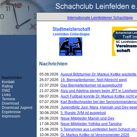
Internationale Leinfeldener Schachtage
Nachrichten
05.08.2026
August Blitzturnier Dr. Markus Kottke wackel
Nachrichten
26.07.2026
16. Biergartenturnier: Neil Albrecht siegt
Kontakt
22.07.2026
Das Biergartenturnier ist ausgebucht!
Rating
DWZ
21.07.2026
Aiza und Adelina siegen beim JPT in Leiphei
Links
08.07.2026
Auch Fußball konnte Dr. Markus Kottke nicht
Termine
07.07.2026
Karl Brettschneider bei der Seniorenmeister
Download
30.06.2026
Jugendblitz Juni: Mara, Hannah und Dev gew
Download Jugend
Ergebnisse
30.06.2026
5. Runde JVM ist ausgelost
Impressum
26.06.2026
Neue Mitglieder Marish und Dev
17.06.2026
Neue Mitglieder Yothika und Tanisha
15.06.2026
5 Teilnehmer aus Leinfelden beim Schach im 
10.06.2026
Dr. Markus Kottke ist Vereinsmeister 2026