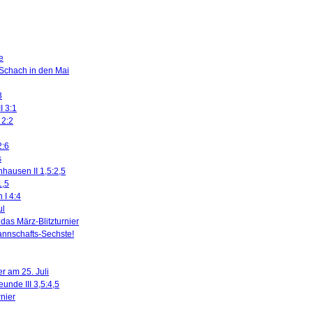
e
 Schach in den Mai
3
I 3:1
 2:2
2:6
s
nhausen II 1,5:2,5
1,5
 I 4:4
ul
das März-Blitzturnier
nnschafts-Sechste!
r am 25. Juli
eunde III 3,5:4,5
rnier