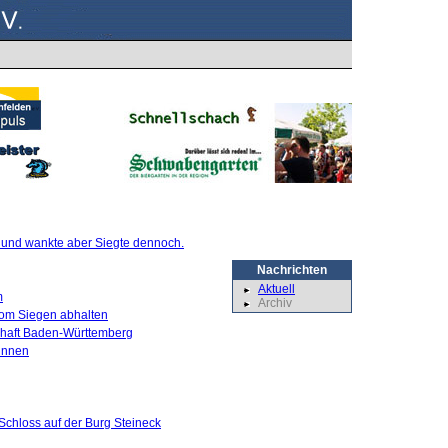
te und wankte aber Siegte dennoch.
Nachrichten
Aktuell
m
Archiv
 vom Siegen abhalten
schaft Baden-Württemberg
innen
Schloss auf der Burg Steineck