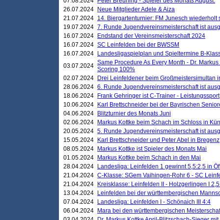
07.08.2024
Peter Breuning - Spieler des Monats August.
26.07.2024
Neue Mitglieder Adele & Aiza
21.07.2024
14. Biergartenturnier: FM Junesch wiederholt
19.07.2024
7. Runde Jugendvereinsmeisterschaft ist ausg
16.07.2024
Endstand der Vereinsmeisterschaft 2024
16.07.2024
SC Leinfelden bei der BWSSM
16.07.2024
Landesligaspielplan und Spieltermine B-Kla
Same Procedure As Every Month - Dr. Markus 
03.07.2024
Scoring 100%
02.07.2024
Drei Leinfeldener beim Großmeistersimultan 
28.06.2024
6. Runde Jugendvereinsmeisterschaft ist ausg
18.06.2024
Frank Gehringer ist C-Trainer - Leistungssport
10.06.2024
Karl Brettschneider bei der Bayrischen Senio
04.06.2024
Blitzturnier des Monats Juni
02.06.2024
Markus Kottke beim Schach im Schloss in Kü
20.05.2024
5. Runde Jugendvereinsmeisterschaft ist ausg
15.05.2024
Karl Brettschneider und Peter Abel in Bregenz
08.05.2024
Markus Kottke ist Spieler des Monats Mai
01.05.2024
Markus Kottke beim Schach in den Mai
28.04.2024
Landesliga: Leinfelden 1 gewinnt 5,5:2,5 in Ö
21.04.2024
C-Klasse: SGem Vaihingen-Rohr 6 - SC Leinfe
21.04.2024
Kreisklasse: Leinfelden II - Holzgerlingen I 2,5
13.04.2024
Leinfelden bei der württembergischen Mannsc
07.04.2024
Landesliga: Leinfelden I - Schönaich III 4:4
06.04.2024
Mara bei den württembergischen Meisterscha
03.04.2024
Dr. Markus Kottke April-Blitzschach-Sieger mit