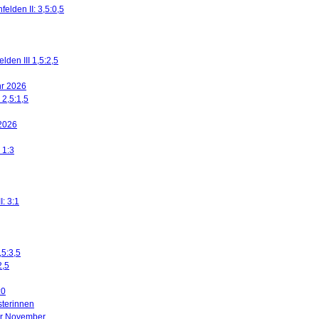
elden II: 3,5:0,5
den III 1,5:2,5
ahr 2026
 2,5:1,5
 2026
 1:3
I: 3:1
,5:3,5
2,5
:0
sterinnen
ier November