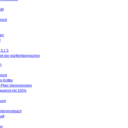
SAM
elost
ten
!
,5:1,5
mit der württembergischen
t
elost
us Kottke
d-Pfalz-Seniorenopen
 gewinnt mit 100%
gung
Untergrombach
aft
au