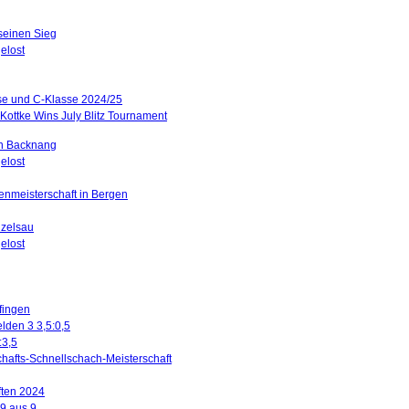
 seinen Sieg
elost
sse und C-Klasse 2024/25
Kottke Wins July Blitz Tournament
in Backnang
elost
renmeisterschaft in Bergen
nzelsau
elost
ffingen
lden 3 3,5:0,5
:3,5
hafts-Schnellschach-Meisterschaft
ften 2024
 9 aus 9