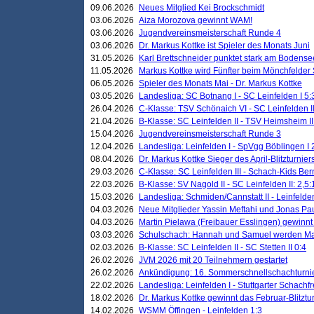
09.06.2026
Neues Mitglied Kei Brockschmidt
03.06.2026
Aiza Morozova gewinnt WAM!
03.06.2026
Jugendvereinsmeisterschaft Runde 4
03.06.2026
Dr. Markus Kottke ist Spieler des Monats Juni
31.05.2026
Karl Brettschneider punktet stark am Bodense
11.05.2026
Markus Kottke wird Fünfter beim Mönchfelder
06.05.2026
Spieler des Monats Mai - Dr. Markus Kottke
03.05.2026
Landesliga: SC Botnang I - SC Leinfelden I 5:
26.04.2026
C-Klasse: TSV Schönaich VI - SC Leinfelden II
21.04.2026
B-Klasse: SC Leinfelden II - TSV Heimsheim II
15.04.2026
Jugendvereinsmeisterschaft Runde 3
12.04.2026
Landesliga: Leinfelden I - SpVgg Böblingen I 
08.04.2026
Dr. Markus Kottke Sieger des April-Blitzturnier
29.03.2026
C-Klasse: SC Leinfelden III - Schach-Kids Ber
22.03.2026
B-Klasse: SV Nagold II - SC Leinfelden II: 2,5:
15.03.2026
Landesliga: Schmiden/Cannstatt II - Leinfelden
04.03.2026
Neue Mitglieder Yassin Meftahi und Jonas Pa
04.03.2026
Martin Pielawa (Freibauer Esslingen) gewinnt 
03.03.2026
Schulschach: Hannah und Samuel werden Ma
02.03.2026
B-Klasse: SC Leinfelden II - SC Stetten II 0:4
26.02.2026
JVM 2026 mit 20 Teilnehmern gestartet
26.02.2026
Ankündigung: 16. Sommerschnellschachturnie
22.02.2026
Landesliga: Leinfelden I - Stuttgarter Schachfr
18.02.2026
Dr. Markus Kottke gewinnt das Februar-Blitztu
14.02.2026
WSMM Öffingen - Leinfelden 1:3