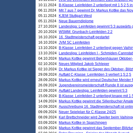
10.11.2024
B-Klasse: Leinfelden 2 unterliegt mit 1,5;2,5 
06.11.2024
Mit 7 aus 7 gewinnt Dr. Markus Kottke das Nov
05.11.2024
KJEM Stuttgart-West
05.11.2024
Neue Bauerndiplome
27.10.2024
Landesliga: Leinfelden gewinnt 5:3 auswärts
20.10.2024
WSMM: Grunbach-Leinfelden 2:2
16.10.2024
16. Stadtmeisterschaft gestartet
16.10.2024
JVM SC Leinfelden
13.10.2024
B-Klasse: Leinfelden 2 unterliegt gegen Vaihi
13.10.2024
Landesliga: Leinfelden I - Schmiden-Cannstatt 
04.10.2024
Markus Kottke gewinnt Bebenhäuser Oktober-B
02.10.2024
Neues Mitglied Jakob Schleper
02.10.2024
Dr. Markus Kottke ist Sieger des Oktober- Blitz
29.09.2024
Auftakt C-Klasse: Leinfelden 3 verliert 1,5:2,5
28.09.2024
Markus Kottke wird erneut Deutscher Meister 
26.09.2024
Jugendvereinsmeisterschaft Runde 8 ist ausg
22.09.2024
Auftakt Landesliga: Leinfelden gewinnt 5:3
15.09.2024
B-Klasse: Leinfelden 2 unterliegt knapp mit 1,
14.09.2024
Markus Kottke gewinnt die Sillenbucher Amate
10.09.2024
Ausschreibung 16. Stadtmeisterschaft ist onli
09.09.2024
Neuer Spielplan für C-Klasse 24/25
08.09.2024
Karl Brettschneider wird Zweiter beim Vaihing
03.09.2024
Markus Kottke in Spaichingen
03.09.2024
Markus Kottke gewinnt das September-Blitztur