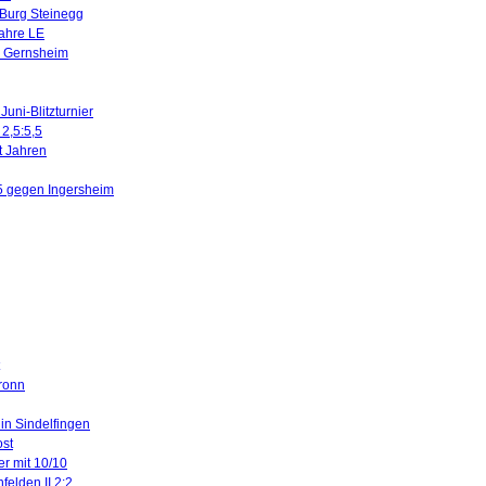
 Burg Steinegg
Jahre LE
n Gernsheim
uni-Blitzturnier
 2,5:5,5
it Jahren
5 gegen Ingersheim
ronn
 in Sindelfingen
ost
er mit 10/10
felden II 2:2