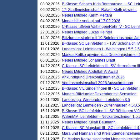
08.02.2026
B-Klasse: Schach-Kids Bernhausen I - SC Leinf
06.02.2026
17. Stadtmeisterschaft: Rafael Kloth gewinnt
06.02.2026
Neues Mitglied Karim Meftahi
04.02.2026
Monatsblitz verlegt auf 17.02.2026
01.02.2026
C-Klasse: SGem Vaihingen/Rohr IV - SC Leinfel
22.01.2026
Neues Mitglied Lukas Heintel
14.01.2026
Blitzturnier startet mit 10 Spielern ins neue J
11.01.2026
B-Klasse: SC Leinfelden II - TSV Schönaich IV
11.01.2026
Landesliga: Leinfelden I - Waiblingen I 5,5:2,5
06.01.2026
Markus Kottke gewinnt das Dreikönigsturnier
06.01.2026
Neues Mitglied Johannes Bladt
14.12.2025
C-Klasse: SC Leinfelden III - SV Herrenberg III
10.12.2025
Neues Mitglied Abdullah Al Awad
08.12.2025
Ankündigung Dreikönigsturnier 2026
07.12.2025
Vereinsmeisterschaft 2026 Ausschreibung
07.12.2025
B-Klasse: VfL Sindelfingen III - SC Leinfelden I
03.12.2025
Monats-Blitzturnier Dezember mit Sensation
30.11.2025
Landesliga: Winnenden - Leinfelden 3:5
16.11.2025
Landesliga: Leinfelden - Zuffenhausen 4,5:3,5
16.11.2025
B-Klasse: SC Leinfelden II - SC Böblingen V 0
15.11.2025
WSenMM: Leinfelden - Neckartenzlingen 1,5:
11.11.2025
Neues Mitglied Kilian Baumann
10.11.2025
C-Klasse: SC Magstadt III - SC Leinfelden III 4
09.11.2025
Mara und Hannah sind Kreisjugendeinzelmei
05.11.2025
Dr. Markus Kottke siegt beim Monatsblitzturn