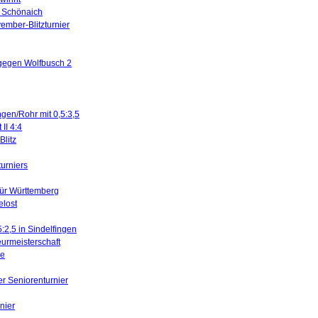
in Schönaich
ember-Blitzturnier
 gegen Wolfbusch 2
ngen/Rohr mit 0,5:3,5
II 4:4
litz
turniers
für Württemberg
elost
5:2,5 in Sindelfingen
urmeisterschaft
ne
er Seniorenturnier
nier