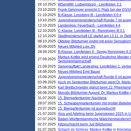
26.10.2025
WSenMM: Ludwigsburg - Leinfelden 3:1
23.10.2025
Frank Gehringer erreicht 3. Platz bei der DS
21.10.2025
B-Klasse: Leonberg III - Leinfelden II 0:4
13.10.2025
Jugendvereinsmeisterschaft Runde 7 ist ausg
12.10.2025
Landesliga: Feuerbach - Leinfelden 4:4
12.10.2025
C-Klasse: Leinfelden III - Renningen III 3:1
12.10.2025
Stadtmeisterschaft LE startet am 13.11. in Stet
08.10.2025
Oktober Blitzturnier endet mit einer Sensation!
30.09.2025
Neues Mitglied Luis Zhi
28.09.2025
B-Klasse: Leinfelden II - Spvgg Renningen II 2
Markus Kottke wird erneut Deutscher Meister 
27.09.2025
Seniorenmannschaft
21.09.2025
Saisonauftakt Landesliga: Leinfelden 1. verlier
16.09.2025
Neues Mitglied Emil Bauer
15.09.2025
Jugendvereinsmeisterschaft Runde 6 ist ausg
03.09.2025
Auch im September Blitzturnier siegt Dr. Mark
25.08.2025
Karl Brettschneider glänzt beim 22. Pheinlan
06.08.2025
Monats-Blitzturnier August: Dr. Markus Kottke
31.07.2025
15. Biergartenturnier Nachlese
28.07.2025
15. Schwabengartenturnier mit großer Beteili
23.07.2025
15. Biergartenturnier ist ausgebucht!
21.07.2025
Aiza und Adelina beim Jugendopen 2025 in 
07.07.2025
Baden-Württembergische Mädchenmeistersch
02.07.2025
Hitzeschlacht beim Juli Blitzturnier
01.07.2025
Schach im Schloss: Markus Kottke in Künzels