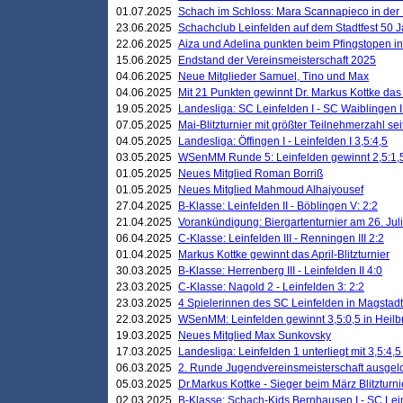
01.07.2025
Schach im Schloss: Mara Scannapieco in der
23.06.2025
Schachclub Leinfelden auf dem Stadtfest 50 
22.06.2025
Aiza und Adelina punkten beim Pfingstopen i
15.06.2025
Endstand der Vereinsmeisterschaft 2025
04.06.2025
Neue Mitglieder Samuel, Tino und Max
04.06.2025
Mit 21 Punkten gewinnt Dr. Markus Kottke das J
19.05.2025
Landesliga: SC Leinfelden I - SC Waiblingen I
07.05.2025
Mai-Blitzturnier mit größter Teilnehmerzahl se
04.05.2025
Landesliga: Öffingen I - Leinfelden I 3,5:4,5
03.05.2025
WSenMM Runde 5: Leinfelden gewinnt 2,5:1,
01.05.2025
Neues Mitglied Roman Borriß
01.05.2025
Neues Mitglied Mahmoud Alhajyousef
27.04.2025
B-Klasse: Leinfelden II - Böblingen V: 2:2
21.04.2025
Vorankündigung: Biergartenturnier am 26. Juli
06.04.2025
C-Klasse: Leinfelden III - Renningen III 2:2
01.04.2025
Markus Kottke gewinnt das April-Blitzturnier
30.03.2025
B-Klasse: Herrenberg III - Leinfelden II 4:0
23.03.2025
C-Klasse: Nagold 2 - Leinfelden 3: 2:2
23.03.2025
4 Spielerinnen des SC Leinfelden in Magstadt
22.03.2025
WSenMM: Leinfelden gewinnt 3,5:0,5 in Heilb
19.03.2025
Neues Mitglied Max Sunkovsky
17.03.2025
Landesliga: Leinfelden 1 unterliegt mit 3,5:4,5
06.03.2025
2. Runde Jugendvereinsmeisterschaft ausgel
05.03.2025
Dr.Markus Kottke - Sieger beim März Blitzturni
02.03.2025
B-Klasse: Schach-Kids Bernhausen I - SC Lein