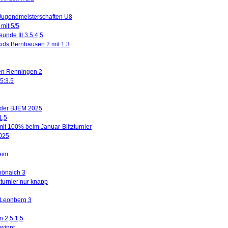
Jugendmeisterschaften U8
mit 5/5
eunde III 3,5:4,5
kids Bernhausen 2 mit 1:3
gen Renningen 2
5:3,5
n der BJEM 2025
1,5
mit 100% beim Januar-Blitzturnier
2025
eim
hönaich 3
turnier nur knapp
 Leonberg 3
n 2,5:1,5
winnt