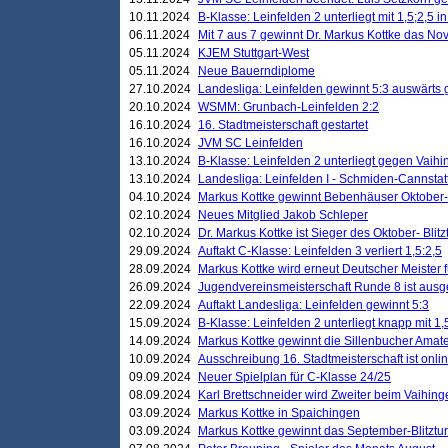
10.11.2024
B-Klasse: Leinfelden 2 unterliegt mit 1,5;2,5 
06.11.2024
Mit 7 aus 7 gewinnt Dr. Markus Kottke das Nov
05.11.2024
KJEM Stuttgart-West
05.11.2024
Neue Bauerndiplome
27.10.2024
Landesliga: Leinfelden gewinnt 5:3 auswärts
20.10.2024
WSMM: Grunbach-Leinfelden 2:2
16.10.2024
16. Stadtmeisterschaft gestartet
16.10.2024
JVM SC Leinfelden
13.10.2024
B-Klasse: Leinfelden 2 unterliegt gegen Vaihi
13.10.2024
Landesliga: Leinfelden I - Schmiden-Cannstatt 
04.10.2024
Markus Kottke gewinnt Bebenhäuser Oktober-B
02.10.2024
Neues Mitglied Jakob Schleper
02.10.2024
Dr. Markus Kottke ist Sieger des Oktober- Blitz
29.09.2024
Auftakt C-Klasse: Leinfelden 3 verliert 1,5:2,5
28.09.2024
Markus Kottke wird erneut Deutscher Meister 
26.09.2024
Jugendvereinsmeisterschaft Runde 8 ist ausg
22.09.2024
Auftakt Landesliga: Leinfelden gewinnt 5:3
15.09.2024
B-Klasse: Leinfelden 2 unterliegt knapp mit 1,
14.09.2024
Markus Kottke gewinnt die Sillenbucher Amate
10.09.2024
Ausschreibung 16. Stadtmeisterschaft ist onli
09.09.2024
Neuer Spielplan für C-Klasse 24/25
08.09.2024
Karl Brettschneider wird Zweiter beim Vaihing
03.09.2024
Markus Kottke in Spaichingen
03.09.2024
Markus Kottke gewinnt das September-Blitztur