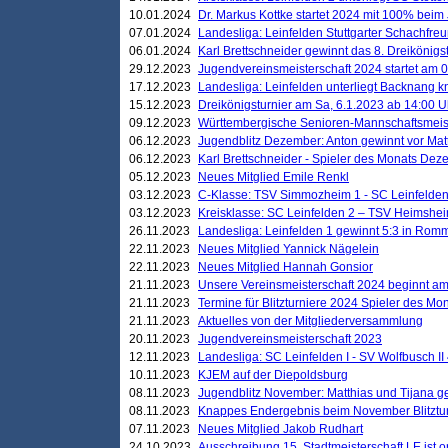
10.01.2024
Dr. Markus Kottke startet 2024 mit 100% beim 
07.01.2024
Landesliga: Leinfelden Stuttgarter Schachfreun
06.01.2024
Karl Brettschneider gewinnt das 8. Dreikönigs
29.12.2023
Jugendvereinsmeisterschaft 2024 startet am 0
17.12.2023
Landesliga: Leinfelden unterliegt Backnang kn
15.12.2023
Dreikönigsturnier am Sa, 6.1.2023 ab 14:00 U
09.12.2023
Württembergische Senioren-Mannschaftsmeiste
06.12.2023
Jugendblitz Dezember: Anton gewinnt vor Matt
06.12.2023
Karl Brettschneider - Spieler des Monats De
05.12.2023
Neues Mitglied Emile Renkl
03.12.2023
C-Klasse: TSV Simmozheim 1 - SC Leinfelden
03.12.2023
Kreisklasse: SC Leinfelden 2 – TSV Heimshei
26.11.2023
Landesliga: Leinfelden 1 gewinnt 5:3 in Ro
22.11.2023
Neues Mitglied Yannick Nägelein
22.11.2023
Neues Mitglied Hannah Gonsior
21.11.2023
Unsere Vereinsmeisterschaft 2024 beginnt am
21.11.2023
Termine für Blitzturniere 2024 Spieler des Mon
21.11.2023
Aktuelles von der Mitgliederversammlung
20.11.2023
Jugendvereinsmeisterschaft 2023
12.11.2023
Landesliga: SC Leinfelden I - SV Wolfbusch II 
10.11.2023
KJEM auf der Diepoldsburg
08.11.2023
Jugendblitz November: Matthias und Tijana 
08.11.2023
Knappes Endergebnis beim November Blitztur
07.11.2023
Neues Mitglied Jakob Rudhart
24.10.2023
Ausschreibung 15. Stadtmeisterschaft LE ist o