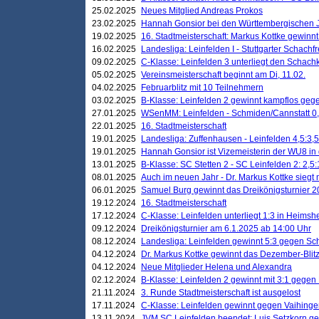
25.02.2025
Neues Mitglied Andreas Prokos
23.02.2025
Hannah Gonsior bei den Württembergischen 
19.02.2025
16. Stadtmeisterschaft: Markus Kottke gewinnt 
16.02.2025
Landesliga: Leinfelden I - Stuttgarter Schachfr
09.02.2025
C-Klasse: Leinfelden 3 unterliegt den Schach
05.02.2025
Vereinsmeisterschaft beginnt am Di, 11.02.
04.02.2025
Februarblitz mit 10 Teilnehmern
03.02.2025
B-Klasse: Leinfelden 2 gewinnt kampflos ge
27.01.2025
WSenMM: Leinfelden - Schmiden/Cannstatt 0,
22.01.2025
16. Stadtmeisterschaft
19.01.2025
Landesliga: Zuffenhausen - Leinfelden 4,5:3,5
19.01.2025
Hannah Gonsior ist Vizemeisterin der WU8 i
13.01.2025
B-Klasse: SC Stetten 2 - SC Leinfelden 2: 2,5:
08.01.2025
Auch im neuen Jahr - Dr. Markus Kottke siegt 
06.01.2025
Samuel Burg gewinnt das Dreikönigsturnier 
19.12.2024
16. Stadtmeisterschaft
17.12.2024
C-Klasse: Leinfelden unterliegt 1:3 in Heimsh
09.12.2024
Dreikönigsturnier am 6.1.2025 ab 14:00 Uhr
08.12.2024
Landesliga: Leinfelden gewinnt 5:3 gegen Sc
04.12.2024
Dr. Markus Kottke gewinnt das Dezember-Blitz
04.12.2024
Neue Mitglieder Helena und Alexandra
02.12.2024
B-Klasse: Leinfelden 2 gewinnt mit 3:1 gegen
21.11.2024
3. Runde Stadtmeisterschaft ist ausgelost
17.11.2024
C-Klasse: Leinfelden gewinnt gegen Vaihinge
13.11.2024
JVM SC Leinfelden beendet: Luis Setzkorn ge