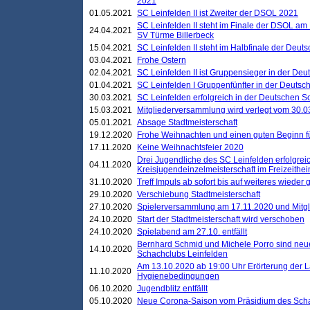
2021
01.05.2021
SC Leinfelden II ist Zweiter der DSOL 2021
SC Leinfelden II steht im Finale der DSOL am 
24.04.2021
SV Türme Billerbeck
15.04.2021
SC Leinfelden II steht im Halbfinale der Deu
03.04.2021
Frohe Ostern
02.04.2021
SC Leinfelden II ist Gruppensieger in der De
01.04.2021
SC Leinfelden I Gruppenfünfter in der Deuts
30.03.2021
SC Leinfelden erfolgreich in der Deutschen 
15.03.2021
Mitgliederversammlung wird verlegt vom 30.0
05.01.2021
Absage Stadtmeisterschaft
19.12.2020
Frohe Weihnachten und einen guten Beginn f
17.11.2020
Keine Weihnachtsfeier 2020
Drei Jugendliche des SC Leinfelden erfolgreic
04.11.2020
Kreisjugendeinzelmeisterschaft im Freizeithe
31.10.2020
Treff Impuls ab sofort bis auf weiteres wieder
29.10.2020
Verschiebung Stadtmeisterschaft
27.10.2020
Spielerversammlung am 17.11.2020 und Mitg
24.10.2020
Start der Stadtmeisterschaft wird verschoben
24.10.2020
Spielabend am 27.10. entfällt
Bernhard Schmid und Michele Porro sind neu
14.10.2020
Schachclubs Leinfelden
Am 13.10.2020 ab 19:00 Uhr Erörterung der L
11.10.2020
Hygienebedingungen
06.10.2020
Jugendblitz entfällt
05.10.2020
Neue Corona-Saison vom Präsidium des Sch