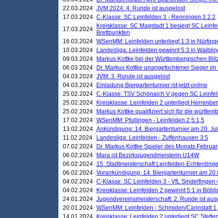
22.03.2024
JVM 2024: 4. Runde ist ausgelost
17.03.2024
C-Klasse: SC Leinfelden 3 - Renningen 3 2:2
Kreisklasse: SC Magstadt 1 besiegt SC Leinfe
17.03.2024
Brettpunkten
16.03.2024
WSenMM: Leinfelden unterliegt 1:3 in Nürting
10.03.2024
Landesliga: Leinfelden gewinnt 5:3 in Waibli
09.03.2024
Markus Kottke bei der Württembergischen Blit
06.03.2024
Dr. Markus Kottke unangefochtener Sieger im M
04.03.2024
JVM: 3. Runde ist ausgelost
04.03.2024
Einladung Biergartenturnier ist jetzt online
25.02.2024
C-Klasse: TSV Schönaich V gegen SC Leinfelde
25.02.2024
Kreisklasse: Leinfelden 2 unterliegt Herrenber
25.02.2024
Markus Kottke qualifiziert sich für die württem
17.02.2024
WSenMM: Pfullingen - Leinfelden 2,5:1,5
13.02.2024
Ankündigung: 14. Biergartenturnier am 20. Ju
11.02.2024
Landesliga: Leinfelden - Zuffenhausen 3:5
07.02.2024
Dr. Markus Kottke Spieler des Monats Februar
06.02.2024
Mara ist Bezirksjugendmeisterin U14W
06.02.2024
15. Stadtmeisterschaft Leinfelden-Echterding
06.02.2024
Vorankündigung: 14. Biergartenturnier am 20
04.02.2024
C-Klasse: SC Leinfelden 3 - VfL Sindelfingen 
04.02.2024
Kreisklasse: Leinfelden 2 gewinnt 5:1 in Böbl
24.01.2024
Jugendvereinsmeisterschaft: 2. Runde ist aus
20.01.2024
WSenMM: Leinfelden - Schmiden/Cannstatt 1,
14.01.2024
Kreisklasse: Leinfelden 2 unterliegt SC Stette