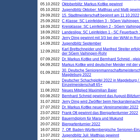
05.10.2022
Oktoberblitz: Markus Kottke gewinnt
05.10.2022
Jugendblitz Oktober: Matthias und Matti gewi
29.09.2022
15. Stadtmeisterschaft beginnt am 11.10.2022
25.09.2022
C-Klasse: SC Leinfelden 3 - SGem Vaihingen 
18.09.2022
Kreisklasse: SC Leinfelden 2 - SGem Vaihinge
18.09.2022
Landesliga: SC Leinfelden 1 - SC Feuerbach 
16.09.2022
Jerry Ding gewinnt mit 3/3 bei der WAM in 
14.09.2022
Jugendblitz September
Karl Brettschneider und Manfred Streiter erfo
12.09.2022
der SGem Vaihingen-Rohr
07.09.2022
Dr. Markus Kottke und Bernhard Schmid - glei
04.09.2022
Markus Kottke wird deutscher Meister mit de
30. Deutsche Seniorenmannschaftsmeistersch
01.09.2022
Magdeburg 2022
Deutscher Schachgipfel 2022 in Magdeburg /
22.08.2022
Einzelmeisterschaft 65+
11.08.2022
Neues Mitglied Maximilian Baier
03.08.2022
Bernhard Schmid gewinnt das August-Blitzturn
31.07.2022
Jerry Ding wird Zwölfter beim Neckarsteinac
27.07.2022
Dr. Markus Kottke neuer Vereinsmeister 2022
23.07.2022
Frank Ott gewinnt das Biergartenturnier 2022
20.07.2022
Bauerndiplom für Mara und Mukund
20.07.2022
Biergartenturnier 2022
16.07.2022
7. Off. Baden-Württembergische Senioren-Ein
13.07.2022
Jugendblitz Juli: Matthias gewinnt