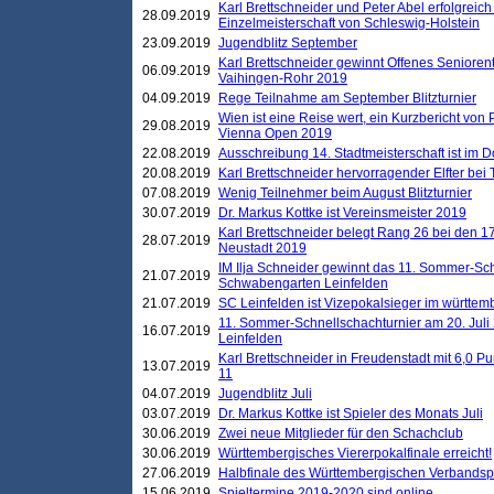
Karl Brettschneider und Peter Abel erfolgreich
28.09.2019
Einzelmeisterschaft von Schleswig-Holstein
23.09.2019
Jugendblitz September
Karl Brettschneider gewinnt Offenes Seniore
06.09.2019
Vaihingen-Rohr 2019
04.09.2019
Rege Teilnahme am September Blitzturnier
Wien ist eine Reise wert, ein Kurzbericht von
29.08.2019
Vienna Open 2019
22.08.2019
Ausschreibung 14. Stadtmeisterschaft ist im
20.08.2019
Karl Brettschneider hervorragender Elfter bei
07.08.2019
Wenig Teilnehmer beim August Blitzturnier
30.07.2019
Dr. Markus Kottke ist Vereinsmeister 2019
Karl Brettschneider belegt Rang 26 bei den 1
28.07.2019
Neustadt 2019
IM Ilja Schneider gewinnt das 11. Sommer-Sch
21.07.2019
Schwabengarten Leinfelden
21.07.2019
SC Leinfelden ist Vizepokalsieger im württem
11. Sommer-Schnellschachturnier am 20. Jul
16.07.2019
Leinfelden
Karl Brettschneider in Freudenstadt mit 6,0 
13.07.2019
11
04.07.2019
Jugendblitz Juli
03.07.2019
Dr. Markus Kottke ist Spieler des Monats Juli
30.06.2019
Zwei neue Mitglieder für den Schachclub
30.06.2019
Württembergisches Viererpokalfinale erreicht!
27.06.2019
Halbfinale des Württembergischen Verbands
15.06.2019
Spieltermine 2019-2020 sind online