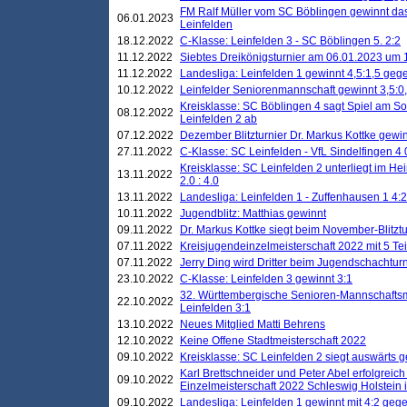
FM Ralf Müller vom SC Böblingen gewinnt das 
06.01.2023
Leinfelden
18.12.2022
C-Klasse: Leinfelden 3 - SC Böblingen 5. 2:2
11.12.2022
Siebtes Dreikönigsturnier am 06.01.2023 um 1
11.12.2022
Landesliga: Leinfelden 1 gewinnt 4,5:1,5 ge
10.12.2022
Leinfelder Seniorenmannschaft gewinnt 3,5:
Kreisklasse: SC Böblingen 4 sagt Spiel am S
08.12.2022
Leinfelden 2 ab
07.12.2022
Dezember Blitzturnier Dr. Markus Kottke gewin
27.11.2022
C-Klasse: SC Leinfelden - VfL Sindelfingen 4 
Kreisklasse: SC Leinfelden 2 unterliegt im H
13.11.2022
2.0 : 4.0
13.11.2022
Landesliga: Leinfelden 1 - Zuffenhausen 1 4:2
10.11.2022
Jugendblitz: Matthias gewinnt
09.11.2022
Dr. Markus Kottke siegt beim November-Blitztu
07.11.2022
Kreisjugendeinzelmeisterschaft 2022 mit 5 T
07.11.2022
Jerry Ding wird Dritter beim Jugendschachturn
23.10.2022
C-Klasse: Leinfelden 3 gewinnt 3:1
32. Württembergische Senioren-Mannschaftsm
22.10.2022
Leinfelden 3:1
13.10.2022
Neues Mitglied Matti Behrens
12.10.2022
Keine Offene Stadtmeisterschaft 2022
09.10.2022
Kreisklasse: SC Leinfelden 2 siegt auswärts g
Karl Brettschneider und Peter Abel erfolgreic
09.10.2022
Einzelmeisterschaft 2022 Schleswig Holstein 
09.10.2022
Landesliga: Leinfelden 1 gewinnt mit 4:2 geg