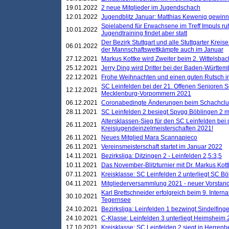
19.01.2022
2 neue Mitglieder im Jugendschach
12.01.2022
Jugendblitz Januar: Matthias Kewenig gewinn
Spielabend für Erwachsene im Treff Impuls ru
10.01.2022
Jugendtraining findet aber statt
Der Bezirk Stuttgart und alle Stuttgarter Krei
06.01.2022
der Mannschaftswettkämpfe auch im Januar
27.12.2021
Markus Kottke wird Zweiter beim 2. Wittelsb
25.12.2021
Jerry Ding wird Dritter bei der Baden-Württem
22.12.2021
Frohe Weihnachten und einen guten Rutsch i
SC Leinfelden bei der 21. Offenen Senioren S
12.12.2021
Mecklenburg-Vorpommern 2021
06.12.2021
Coronabedingte Änderungen beim Schachclub 
28.11.2021
SC Leinfelden 2 besiegt Spvgg Böblingen 2 mi
Altersklassen-Sieg für den SC Leinfelden bei
26.11.2021
Kreisjugendeinzelmeisterschaften 2021!
26.11.2021
Neues Mitglied Mara Scannapieco
26.11.2021
Vereinsmeisterschaft startet im Januar 2022
14.11.2021
Bezirksliga: Ditzingen 2 - Leinfelden 2,5:3,5
10.11.2021
Das November-Blitzturnier mit Dr. Markus Kott
07.11.2021
Kreisklasse: SC Leinfelden 2 unterliegt SC B
04.11.2021
Mitgliederversammlung 2021 - neuer Vorstan
Karl Brettschneider erfolgreich beim 9. Inte
30.10.2021
Tegernsee
24.10.2021
Bezirksliga: Leinfelden 1 bezwingt Sindelfinge
24.10.2021
C-Klasse: Leinfelden 3 unterliegt Heimsheim 2
17.10.2021
Kreisklasse: SC Leinfelden 2 siegt in Herrenbe