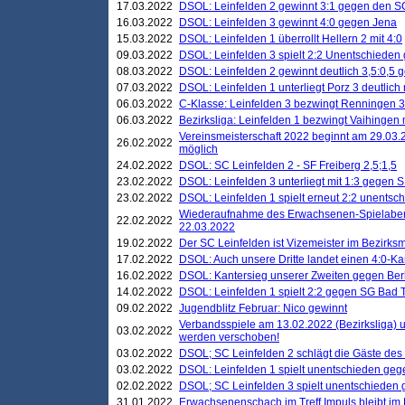
17.03.2022
DSOL: Leinfelden 2 gewinnt 3:1 gegen den 
16.03.2022
DSOL: Leinfelden 3 gewinnt 4:0 gegen Jena
15.03.2022
DSOL: Leinfelden 1 überrollt Hellern 2 mit 4:0
09.03.2022
DSOL: Leinfelden 3 spielt 2:2 Unentschieden
08.03.2022
DSOL: Leinfelden 2 gewinnt deutlich 3,5:0,5
07.03.2022
DSOL: Leinfelden 1 unterliegt Porz 3 deutlich 
06.03.2022
C-Klasse: Leinfelden 3 bezwingt Renningen 3 
06.03.2022
Bezirksliga: Leinfelden 1 bezwingt Vaihingen m
Vereinsmeisterschaft 2022 beginnt am 29.03.2
26.02.2022
möglich
24.02.2022
DSOL: SC Leinfelden 2 - SF Freiberg 2,5;1,5
23.02.2022
DSOL: Leinfelden 3 unterliegt mit 1:3 gegen S
23.02.2022
DSOL: Leinfelden 1 spielt erneut 2:2 unentsc
Wiederaufnahme des Erwachsenen-Spielabend
22.02.2022
22.03.2022
19.02.2022
Der SC Leinfelden ist Vizemeister im Bezirksm
17.02.2022
DSOL: Auch unsere Dritte landet einen 4:0-Ka
16.02.2022
DSOL: Kantersieg unserer Zweiten gegen Ber
14.02.2022
DSOL: Leinfelden 1 spielt 2:2 gegen SG Bad 
09.02.2022
Jugendblitz Februar: Nico gewinnt
Verbandsspiele am 13.02.2022 (Bezirksliga) 
03.02.2022
werden verschoben!
03.02.2022
DSOL; SC Leinfelden 2 schlägt die Gäste des
03.02.2022
DSOL: Leinfelden 1 spielt unentschieden gege
02.02.2022
DSOL; SC Leinfelden 3 spielt unentschieden
31.01.2022
Erwachsenenschach im Treff Impuls bleibt im