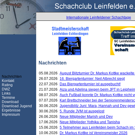
Internationale Leinfeldener Schachtage
Nachrichten
05.08.2026
August Blitzturnier Dr. Markus Kottke wackel
Nachrichten
26.07.2026
16. Biergartenturnier: Neil Albrecht siegt
Kontakt
22.07.2026
Das Biergartenturnier ist ausgebucht!
Rating
DWZ
21.07.2026
Aiza und Adelina siegen beim JPT in Leiphei
Links
08.07.2026
Auch Fußball konnte Dr. Markus Kottke nicht
Termine
07.07.2026
Karl Brettschneider bei der Seniorenmeister
Download
30.06.2026
Jugendblitz Juni: Mara, Hannah und Dev gew
Download Jugend
Ergebnisse
30.06.2026
5. Runde JVM ist ausgelost
Impressum
26.06.2026
Neue Mitglieder Marish und Dev
17.06.2026
Neue Mitglieder Yothika und Tanisha
15.06.2026
5 Teilnehmer aus Leinfelden beim Schach im 
10.06.2026
Dr. Markus Kottke ist Vereinsmeister 2026