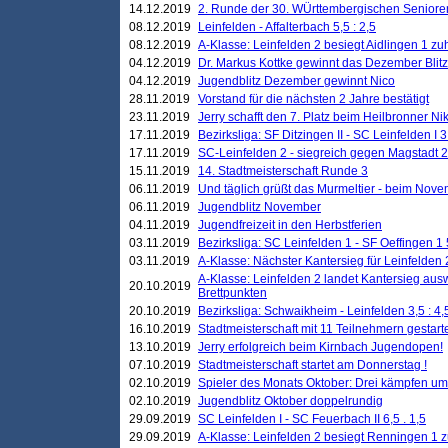
14.12.2019
2. Runde der 30. WÜrttembergischen Seniore
08.12.2019
Leinfelden - Affalterbach 5,5 : 2,5
08.12.2019
A-Klasse: Leinfelden 2 besiegt Aidlingen 1 zu
04.12.2019
Dr. Markus Kottke gewinnt das Dezember Blitzt
04.12.2019
Jugendblitz Dezember gewinnt Nico
28.11.2019
Vorstand für die nächsten 2 Jahre bestätigt
23.11.2019
Jerry schafft den 7. Platz beim Heilbronner 
17.11.2019
Bezirksliga: SF Ditzingen II - SC Leinfelden I 3
17.11.2019
SC-Leinfelden 2 - siegreich gegen Magstadt 2
15.11.2019
14. Stadtmeisterschaft Runde 3
06.11.2019
Und täglich grüßt das Murmeltier - beim Novemb
06.11.2019
Jugendblitz November
04.11.2019
Jugendfreizeit in den Herbstferien
03.11.2019
Bezirksliga: SC Leinfelden 1 - SF Oeffingen 1 
03.11.2019
A-Klasse: Nächster Kantersieg für Leinfelden 2
A-Klasse: Leinfelden 2 landet Kantersieg aus
20.10.2019
Brettpunkten
20.10.2019
Bezirksliga: Schwaikheim - Leinfelden 3,5 : 4,
16.10.2019
Stadtmeisterschaft mit 11 Teilnehmern gestart
13.10.2019
Jerry erfolgreich beim Kirnbach Jugendopen!
07.10.2019
Stadtmeisterschaft startet am Donnerstag !
02.10.2019
Spieler des Monats Oktober: Drei kämpfen um
02.10.2019
Jugendblitz Oktober doppelrundig
29.09.2019
SC Leinfelden I - SC Feuerbach II 6,5 . 1,5
29.09.2019
A-Klasse: Leinfelden 2 besiegt Renningen 1 z