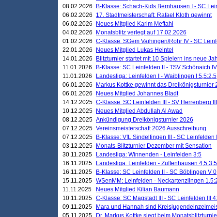
08.02.2026
B-Klasse: Schach-Kids Bernhausen I - SC Leinf
06.02.2026
17. Stadtmeisterschaft: Rafael Kloth gewinnt
06.02.2026
Neues Mitglied Karim Meftahi
04.02.2026
Monatsblitz verlegt auf 17.02.2026
01.02.2026
C-Klasse: SGem Vaihingen/Rohr IV - SC Leinfel
22.01.2026
Neues Mitglied Lukas Heintel
14.01.2026
Blitzturnier startet mit 10 Spielern ins neue J
11.01.2026
B-Klasse: SC Leinfelden II - TSV Schönaich IV
11.01.2026
Landesliga: Leinfelden I - Waiblingen I 5,5:2,5
06.01.2026
Markus Kottke gewinnt das Dreikönigsturnier
06.01.2026
Neues Mitglied Johannes Bladt
14.12.2025
C-Klasse: SC Leinfelden III - SV Herrenberg III
10.12.2025
Neues Mitglied Abdullah Al Awad
08.12.2025
Ankündigung Dreikönigsturnier 2026
07.12.2025
Vereinsmeisterschaft 2026 Ausschreibung
07.12.2025
B-Klasse: VfL Sindelfingen III - SC Leinfelden I
03.12.2025
Monats-Blitzturnier Dezember mit Sensation
30.11.2025
Landesliga: Winnenden - Leinfelden 3:5
16.11.2025
Landesliga: Leinfelden - Zuffenhausen 4,5:3,5
16.11.2025
B-Klasse: SC Leinfelden II - SC Böblingen V 0
15.11.2025
WSenMM: Leinfelden - Neckartenzlingen 1,5:
11.11.2025
Neues Mitglied Kilian Baumann
10.11.2025
C-Klasse: SC Magstadt III - SC Leinfelden III 4
09.11.2025
Mara und Hannah sind Kreisjugendeinzelmei
05.11.2025
Dr. Markus Kottke siegt beim Monatsblitzturn