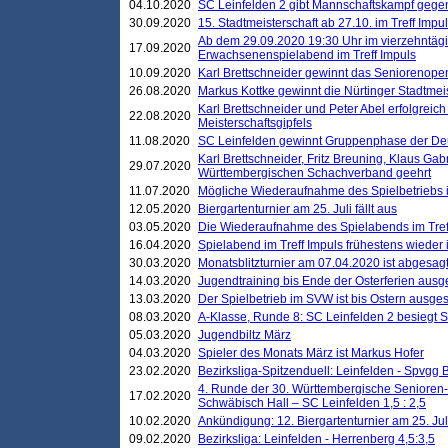
04.10.2020
SC Leinfelden 2 gibt Mannschaftskampf gege
30.09.2020
15. Stadtmeisterschaft ab 27.10. im Treff Impu
Ab dem 29.09.2020 19:30 Uhr im vierzehntäg
17.09.2020
Erwachsenenspielabend im Treff Impuls
10.09.2020
Karl Brettschneider gewinnt das Seniorenopen
26.08.2020
Markus Kottke gewinnt die Nürtinger Stadtmei
Karl Brettschneider und Peter Abel erfolgreic
22.08.2020
Meisterschaftsgipfels
11.08.2020
SC Leinfelden gewinnt Gruppenphase der De
Karl Brettschneider, Fritz Breuning, Klaus Gab
29.07.2020
Württembergischen Schachverband geehrt
11.07.2020
Mögliche Wiederaufnahme des Spielbetriebs
12.05.2020
Biergartenturnier am 25. Juli fällt aus
03.05.2020
Die Wiederaufnahme des Spielabends im Treff
16.04.2020
Spielabend im Treff Impuls frühestens wieder
30.03.2020
Monatsblitzturnier am 07.04.2020 ist abgesag
14.03.2020
Jugendtraining bis Ende der Osterferien ausg
13.03.2020
Der Spielbetrieb im SVW ist bis Ostern ausges
08.03.2020
A-Klasse, Runde 8: SC Leinfelden 2 besiegt 
05.03.2020
Jugendbiltz März
04.03.2020
Spieler des Monats März ist Markus Hofer
23.02.2020
Bezirksliga-Spitzenduell: Leinfelden - Spvgg 
4. Runde der 30. Württembergische Senioren
17.02.2020
Schwäbisch Hall – SC Leinfelden 1,5 : 2,5
10.02.2020
Ankündigung: 12. Biergartenturnier am 25. Juli
09.02.2020
Bezirksliga: Leinfelden - Herrenberg 4,5:3,5