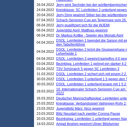
26.04.2022
Jerry wird Sechster bei der württembergische
24.04.2022
Kreisklasse: SC Leinfelden 2 unterliegt gege
20.04.2022
Jerry Ding gewinnt Silber bei der württemberg
07.04.2022
Schach-Senioren-Cup am Tegernsee vom 26. M
06.04.2022
Jerry qualifiziert sich für die WJEM!
06.04.2022
Jugenblitz April: Matthias gewinnt
06.04.2022
Dr. Markus Kottke - Spieler des Monats April
DSOL: Leinfelden 1 beendet die Saison mit e
04.04.2022
den Tabellenführer
DSOL: Leinfelden 2 krönt die Gruppenphase m
04.04.2022
Leherheide 1
04.04.2022
DSOL: Leinfelden 3 gewinnt kampflos 4:0 geg
03.04.2022
Bezirkliga: Leinfelden 1 gelingt ein starker 4
03.04.2022
TSV Schönaich 5 gegen SC Leinfelden 3
31.03.2022
DSOL: Leinfelden 2 sichert sich mit einem 2:2 d
30.03.2022
DSOL: Leinfelden 3 unterliegt 1:3 gegen den 
30.03.2022
DSOL: Leinfelden 1 unterliegt knapp mit 1,5
10. Internationaler Schach-Senioren-Cup am T
28.03.2022
2022
26.03.2022
Deutscher Mannschaftspokal: Leinfelden unte
25.03.2022
Kreisklasse: Verbandsspiel Vaihingen-Rohr 2 
23.03.2022
Jugendblitz März: Nico gewinnt
23.03.2022
Blitz Neustart nach zweiter Corona Pause
20.03.2022
Bezirksliga: Leinfelden 1 unterliegt gegen Nag
18.03.2022
Amjad Ibrahim gewinnt Ulmer Blitzturnier