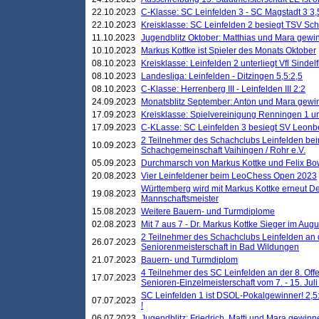
22.10.2023
C-Klasse: SC Leinfelden 3 - SC Magstadt 3 3,
22.10.2023
Kreisklasse: SC Leinfelden 2 besiegt TSV Schö
11.10.2023
Jugendblitz Oktober: Matthias und Mara gewi
10.10.2023
Markus Kottke ist Spieler des Monats Oktober
08.10.2023
Kreisklasse: Leinfelden 2 unterliegt Vfl Sindel
08.10.2023
Landesliga: Leinfelden - Ditzingen 5,5:2,5
08.10.2023
C-Klasse: Herrenberg III - Leinfelden III 2:2
24.09.2023
Monatsblitz September: Anton und Mara gew
17.09.2023
Kreisklasse: Spielvereinigung Renningen 1 unt
17.09.2023
C-KLasse: SC Leinfelden 3 besiegt SV Leonbe
2 Teilnehmer des Schachclubs Leinfelden bei
10.09.2023
Schachgemeinschaft Vaihingen / Rohr e.V.
05.09.2023
Durchmarsch von Markus Kottke und Felix Bow
20.08.2023
Vier Leinfeldener beim LeoChess Open 2023
Württemberg wird mit Markus Kottke erneut D
19.08.2023
Mannschaftsmeister
15.08.2023
Weitere Bauern- und Turmdiplome
02.08.2023
Mit 7 aus 7 - Dr. Markus Kottke Sieger im Augus
2 Teilnehmer des Schachclubs Leinfelden an 
26.07.2023
Seniorenmeisterschaft in Bad Wildungen
21.07.2023
Bauern- und Turmdiplom
4 Teilnehmer des SC Leinfelden an der 8. O
17.07.2023
Senioren-Einzelmeisterschaft vom 7. - 15. Jul
SC Leinfelden 1 ist DSOL-Pokalgewinner! 2,5:1
07.07.2023
!
06.07.2023
Jugendblitz: Friedrich, Matti und Mara gewinn