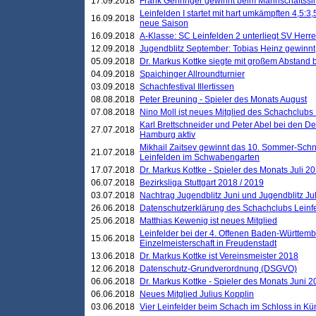
17.09.2018
Frank Gehringer gewinnt beim Mannschaftssi
Leinfelden I startet mit hart umkämpften 4,5:
16.09.2018
neue Saison
16.09.2018
A-Klasse: SC Leinfelden 2 unterliegt SV Herre
12.09.2018
Jugendblitz September: Tobias Heinz gewinnt
05.09.2018
Dr. Markus Kottke siegte mit großem Abstand 
04.09.2018
Spaichinger Allroundturnier
03.09.2018
Schachfestival Illertissen
08.08.2018
Peter Breuning - Spieler des Monats August
07.08.2018
Nino Moll ist neues Mitglied des Schachclubs
Karl Brettschneider und Peter Abel bei den D
27.07.2018
Hamburg aktiv
Mikhail Zaitsev gewinnt das 10. Sommer-Schn
21.07.2018
Leinfelden im Schwabengarten
17.07.2018
Dr. Markus Kottke - Spieler des Monats Juli 2
06.07.2018
Bezirksliga Stuttgart 2018 / 2019
03.07.2018
Nachtrag Jugendblitz Juni und Jugendblitz Jul
26.06.2018
Datenschutzerklärung des Schachclubs Lein
25.06.2018
Matthias Kewenig ist neues Mitglied
Leinfelder bei der 4. Offenen Baden-Württem
15.06.2018
Einzelmeisterschaft in Freudenstadt
13.06.2018
Dr. Markus Kottke ist Vereinsmeister 2018
12.06.2018
Datenschutz-Grundverordnung (DSGVO)
06.06.2018
Dr. Markus Kottke - Spieler des Monats Juni 
06.06.2018
Neues Mitglied Julius Kopplin
03.06.2018
Vier Leinfelder beim Schach im Schloss in K