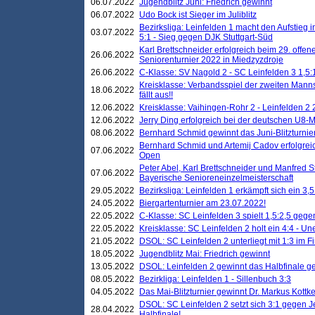
06.07.2022
Jugendblitz Juni: Friedrich gewinnt
06.07.2022
Udo Bock ist Sieger im Juliblitz
Bezirksliga: Leinfelden 1 macht den Aufstieg i
03.07.2022
5:1 - Sieg gegen DJK Stuttgart-Süd
Karl Brettschneider erfolgreich beim 29. off
26.06.2022
Seniorenturnier 2022 in Miedzyzdroje
26.06.2022
C-Klasse: SV Nagold 2 - SC Leinfelden 3 1,5:
Kreisklasse: Verbandsspiel der zweiten Manns
18.06.2022
fällt aus!!
12.06.2022
Kreisklasse: Vaihingen-Rohr 2 - Leinfelden 2 
12.06.2022
Jerry Ding erfolgreich bei der deutschen U8-M
08.06.2022
Bernhard Schmid gewinnt das Juni-Blitzturnie
Bernhard Schmid und Artemij Cadov erfolgreic
07.06.2022
Open
Peter Abel, Karl Brettschneider und Manfred St
07.06.2022
Bayerische Senioreneinzelmeisterschaft
29.05.2022
Bezirksliga: Leinfelden 1 erkämpft sich ein 3,
24.05.2022
Biergartenturnier am 23.07.2022!
22.05.2022
C-Klasse: SC Leinfelden 3 spielt 1,5:2,5 geg
22.05.2022
Kreisklasse: SC Leinfelden 2 holt ein 4:4 - 
21.05.2022
DSOL: SC Leinfelden 2 unterliegt mit 1:3 im F
18.05.2022
Jugendblitz Mai: Friedrich gewinnt
13.05.2022
DSOL: Leinfelden 2 gewinnt das Halbfinale geg
08.05.2022
Bezirkliga: Leinfelden 1 - Sillenbuch 3:3
04.05.2022
Das Mai-Blitzturnier gewinnt Dr. Markus Kottk
DSOL: SC Leinfelden 2 setzt sich 3:1 gegen J
28.04.2022
Halbfinale!