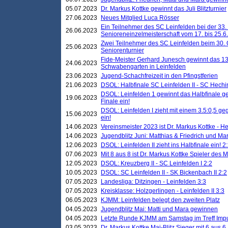
05.07.2023
Dr. Markus Kottke gewinnt das Juli Blitzturnier
27.06.2023
Neues Mitglied Luca Rösser
Ein Teilnehmer des SC Leinfelden bei der 33.
26.06.2023
Senioreneinzelmeisterschaft vom 17. bis 25.
Zwei Teilnehmer des SC Leinfelden beim 30.
25.06.2023
Seniorenturnier
Fide-Meister Gerhard Junesch gewinnt das 1
24.06.2023
Schwabengarten in Leinfelden
23.06.2023
Jugend-Schachfreizeit in den Pfingstferien
21.06.2023
DSOL: Halbfinale SC Leinfelden II - SC Hechi
DSOL: Leinfelden 1 gewinnt das Halbfinale geg
19.06.2023
Finale ein!
DSOL: Leinfelden I zieht mit einem 3.5:0,5 g
15.06.2023
ein!
14.06.2023
Vereinsmeister 2023 ist Dr. Markus Kottke - 
14.06.2023
Jugendblitz Juni: Matthias & Friedrich und M
12.06.2023
DSOL: Leinfelden II zieht ins Halbfinale ein! 2
07.06.2023
Mit 8 aus 8 ist Dr. Markus Kottke Spieler des 
12.05.2023
DSOL: Kreuzberg II - SC Leinfelden I 2:2
10.05.2023
DSOL: SC Leinfelden II - SK Bickenbach II 2:2
07.05.2023
Landesliga: Ditzingen - Leinfelden 3:3
07.05.2023
Kreisklasse: Holzgerlingen - Leinfelden II 3:3
06.05.2023
KJMM: Leinfelden belegt den zweiten Platz
04.05.2023
Jugendblitz Mai: Matti und Mara gewinnen
04.05.2023
Letzte Runde KJMM am Samstag im Treff Imp
03.05.2023
Dr. Markus Kottke Mai-Blitz Sieger mit 6 aus 6