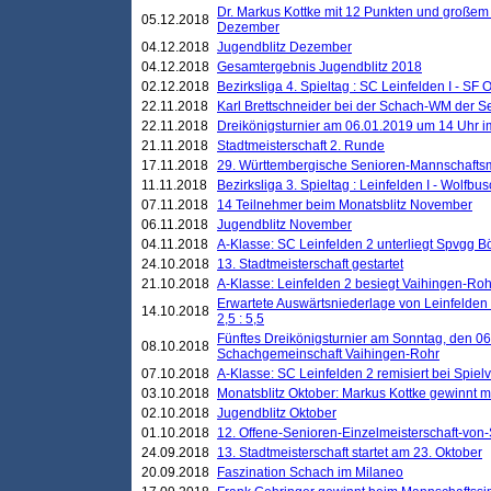
Dr. Markus Kottke mit 12 Punkten und großem
05.12.2018
Dezember
04.12.2018
Jugendblitz Dezember
04.12.2018
Gesamtergebnis Jugendblitz 2018
02.12.2018
Bezirksliga 4. Spieltag : SC Leinfelden I - SF O
22.11.2018
Karl Brettschneider bei der Schach-WM der S
22.11.2018
Dreikönigsturnier am 06.01.2019 um 14 Uhr im 
21.11.2018
Stadtmeisterschaft 2. Runde
17.11.2018
29. Württembergische Senioren-Mannschaftsm
11.11.2018
Bezirksliga 3. Spieltag : Leinfelden I - Wolfbusch
07.11.2018
14 Teilnehmer beim Monatsblitz November
06.11.2018
Jugendblitz November
04.11.2018
A-Klasse: SC Leinfelden 2 unterliegt Spvgg Bö
24.10.2018
13. Stadtmeisterschaft gestartet
21.10.2018
A-Klasse: Leinfelden 2 besiegt Vaihingen-Rohr 
Erwartete Auswärtsniederlage von Leinfelden 
14.10.2018
2,5 : 5,5
Fünftes Dreikönigsturnier am Sonntag, den 0
08.10.2018
Schachgemeinschaft Vaihingen-Rohr
07.10.2018
A-Klasse: SC Leinfelden 2 remisiert bei Spie
03.10.2018
Monatsblitz Oktober: Markus Kottke gewinnt mi
02.10.2018
Jugendblitz Oktober
01.10.2018
12. Offene-Senioren-Einzelmeisterschaft-von
24.09.2018
13. Stadtmeisterschaft startet am 23. Oktober
20.09.2018
Faszination Schach im Milaneo