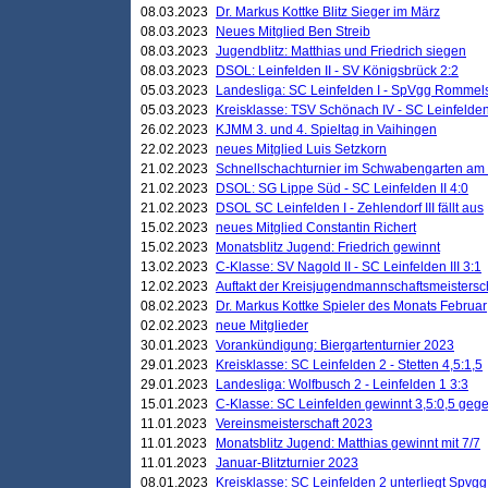
08.03.2023
Dr. Markus Kottke Blitz Sieger im März
08.03.2023
Neues Mitglied Ben Streib
08.03.2023
Jugendblitz: Matthias und Friedrich siegen
08.03.2023
DSOL: Leinfelden II - SV Königsbrück 2:2
05.03.2023
Landesliga: SC Leinfelden I - SpVgg Rommels
05.03.2023
Kreisklasse: TSV Schönach IV - SC Leinfelden 
26.02.2023
KJMM 3. und 4. Spieltag in Vaihingen
22.02.2023
neues Mitglied Luis Setzkorn
21.02.2023
Schnellschachturnier im Schwabengarten am
21.02.2023
DSOL: SG Lippe Süd - SC Leinfelden II 4:0
21.02.2023
DSOL SC Leinfelden I - Zehlendorf III fällt aus
15.02.2023
neues Mitglied Constantin Richert
15.02.2023
Monatsblitz Jugend: Friedrich gewinnt
13.02.2023
C-Klasse: SV Nagold II - SC Leinfelden III 3:1
12.02.2023
Auftakt der Kreisjugendmannschaftsmeistersc
08.02.2023
Dr. Markus Kottke Spieler des Monats Februar
02.02.2023
neue Mitglieder
30.01.2023
Vorankündigung: Biergartenturnier 2023
29.01.2023
Kreisklasse: SC Leinfelden 2 - Stetten 4,5:1,5
29.01.2023
Landesliga: Wolfbusch 2 - Leinfelden 1 3:3
15.01.2023
C-Klasse: SC Leinfelden gewinnt 3,5:0,5 geg
11.01.2023
Vereinsmeisterschaft 2023
11.01.2023
Monatsblitz Jugend: Matthias gewinnt mit 7/7
11.01.2023
Januar-Blitzturnier 2023
08.01.2023
Kreisklasse: SC Leinfelden 2 unterliegt Spvg