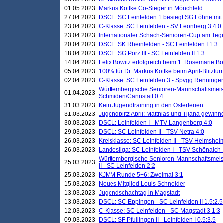
01.05.2023
Markus Kottke Co-Sieger in Mönchfeld
27.04.2023
DSOL: SC Leinfelden 1 besiegt SG Löhne mit 
23.04.2023
C-Klasse: SC Leinfelden - SV Leonberg 3 4:0
23.04.2023
Internationaler Schach-Senioren-Cup am Te
20.04.2023
DSOL: SK Rheinfelden - SC Leinfelden I 1:3
18.04.2023
DSOL: SG Porz III - SC Leinfelden II 1:3
14.04.2023
Felix Bowitz erfolgreich beim 1. Rosemarie B
05.04.2023
100% für Dr. Markus Kottke beim April-Blitztur
02.04.2023
C-Klasse: SC Leinfelden 3 - Spvgg Renningen
Württembergische Senioren-Mannschaftsmeist
01.04.2023
Schmiden/Cannstatt 0:4
31.03.2023
Kein Jugendtraining in den Osterferien
31.03.2023
Jugendblitz April: Matthias und Tijana gewinn
30.03.2023
DSOL: Leinfelden I - MTV Langenberg 4:0
29.03.2023
DSOL: SC Leinfelden II - TSV Netra 4:0
26.03.2023
Kreisklasse: SC Leinfelden II - TSV Heimsheim
26.03.2023
Landesliga: SC Leinfelden I - TSV Schönaich II
Württembergische Senioren-Mannschaftsmeiste
25.03.2023
II - SC Leinfelden 2:2
25.03.2023
KJMM Runde 5+6: Zweimal 3:1
15.03.2023
Neues Mitglied Louis Schneider
13.03.2023
Jugendschachtag in Magstadt
13.03.2023
DSOL: SC Eppingen - SC Leinfelden II 1,5:2,5
12.03.2023
C-Klasse: SC Leinfelden - SC Magstadt 3 1:3
09.03.2023
DSOL: SF Pfullingen II - Leinfelden I 0,5:3,5