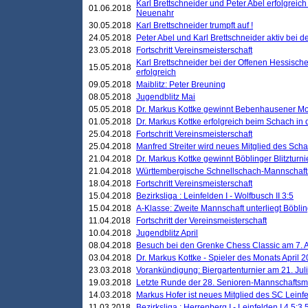
Karl Brettschneider und Peter Abel erfolgreic
01.06.2018
Neuenahr
30.05.2018
Karl Brettschneider trumpft auf !
24.05.2018
Peter Abel und Karl Brettschneider aktiv bei
23.05.2018
Fortschritt Vereinsmeisterschaft
Karl Brettschneider bei der Offenen Hessisch
15.05.2018
erfolgreich
09.05.2018
Maiblitz: Peter Breuning
08.05.2018
Jugendblitz Mai
05.05.2018
Dr. Markus Kottke gewinnt Bebenhausener Mo
01.05.2018
Dr. Markus Kottke erfolgreich beim Schach in
25.04.2018
Fortschritt Vereinsmeisterschaft
25.04.2018
Manfred Streiter wird neues Mitglied des Sch
21.04.2018
Dr. Markus Kottke gewinnt Böblinger Blitzturni
21.04.2018
Württembergische Schnellschach-Mannschafts
18.04.2018
Fortschritt Vereinsmeisterschaft
15.04.2018
Bezirksliga : Leinfelden I - Wolfbusch II 3:5
15.04.2018
A-Klasse: Zweite Mannschaft unterliegt Böblin
11.04.2018
Fortschritt der Vereinsmeisterschaft
10.04.2018
Jugendblitz April
08.04.2018
Besuch bei den Grenke Chess Classic am 7. A
03.04.2018
Dr. Markus Kottke - Spieler des Monats April 
23.03.2018
Vorankündigung: Biergartenturnier am 21. Jul
19.03.2018
Letzte Runde der 28. Senioren-Mannschaftsme
14.03.2018
Markus Hofer ist neues Mitglied des SC Leinf
11.03.2018
Bezirksliga : Herrenberg I - Leinfelden I 4,5:3,