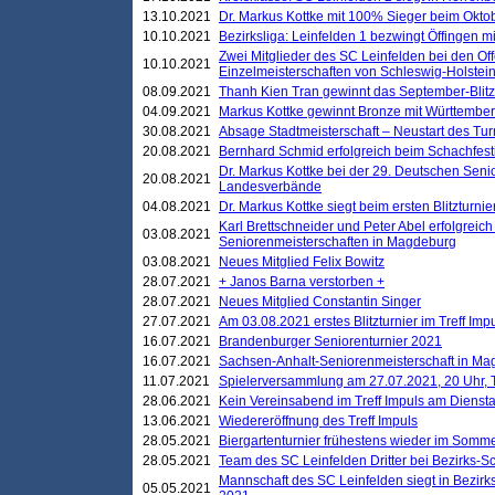
13.10.2021
Dr. Markus Kottke mit 100% Sieger beim Oktobe
10.10.2021
Bezirksliga: Leinfelden 1 bezwingt Öffingen mi
Zwei Mitglieder des SC Leinfelden bei den Of
10.10.2021
Einzelmeisterschaften von Schleswig-Holstei
08.09.2021
Thanh Kien Tran gewinnt das September-Blitz
04.09.2021
Markus Kottke gewinnt Bronze mit Württemberg
30.08.2021
Absage Stadtmeisterschaft – Neustart des Tur
20.08.2021
Bernhard Schmid erfolgreich beim Schachfesti
Dr. Markus Kottke bei der 29. Deutschen Sen
20.08.2021
Landesverbände
04.08.2021
Dr. Markus Kottke siegt beim ersten Blitzturn
Karl Brettschneider und Peter Abel erfolgreic
03.08.2021
Seniorenmeisterschaften in Magdeburg
03.08.2021
Neues Mitglied Felix Bowitz
28.07.2021
+ Janos Barna verstorben +
28.07.2021
Neues Mitglied Constantin Singer
27.07.2021
Am 03.08.2021 erstes Blitzturnier im Treff Im
16.07.2021
Brandenburger Seniorenturnier 2021
16.07.2021
Sachsen-Anhalt-Seniorenmeisterschaft in M
11.07.2021
Spielerversammlung am 27.07.2021, 20 Uhr, T
28.06.2021
Kein Vereinsabend im Treff Impuls am Dienst
13.06.2021
Wiedereröffnung des Treff Impuls
28.05.2021
Biergartenturnier frühestens wieder im Somm
28.05.2021
Team des SC Leinfelden Dritter bei Bezirks-S
Mannschaft des SC Leinfelden siegt in Bezirks
05.05.2021