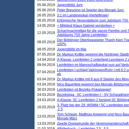
05.06.2019
Jugendblitz Juni
05.06.2019
Peter Breuning ist Spieler des Monats Juni.
26.05.2019
3:1 im Landespokal-Viertelfinale!
26.05.2019
Erfolgreiche Veranstaltung zum Jubiläum 750
14.05.2019
+ Mitglied Klaus Gabriel verstorben +
Schachnachmittag für die ganze Familie und 
12.05.2019
Jubiläums 750 Jahre Leinfelden
Der Böblinger Oberligaspieler Thanh Kien Tran
08.05.2019
100%
08.05.2019
Jugendblitz im Mai
07.05.2019
Dr. Markus Kottke gewinnt die Nürtinger Stadt
14.04.2019
A-Klasse: Leinfelden 2 unterliegt Leonberg 2 a
09.04.2019
Leinfelden im Mannschaftspokal nun auf Ver
Leinfelden I schlägt Vaihingen/Rohr I mit 6:2 
07.04.2019
ab
03.04.2019
Dr. Markus Kottke mit 8 aus 8 Spieler des Mona
03.04.2019
Nico Bauerfeld gewinnt das Monats-Blitzturnier
30.03.2019
Leinfelden ist Bezirks-Pokalsieger!
24.03.2019
Bezirksliga : SC Leinfelden I - SV Schwaikheim
24.03.2019
A-Klasse: SC Leinfelden 2 besiegt SC Böbling
3. Platz bei der 29. WSMM ! SC Leinfelden b
16.03.2019
:1,5
Tom Schwan, Matthias Kewenig und Nico Baue
13.03.2019
Monats März
13.03.2019
Zweite Doppelrunde der Vereinsmeisterschaft i
11.03.2019
Affalterbach - Leinfelden 2,5 . 5,5