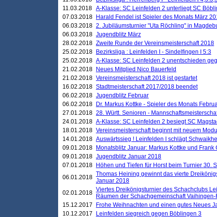
11.03.2018
A-Klasse: SC Leinfelden 2 unterliegt SC Böbli
07.03.2018
Harald Fendel ist Spieler des Monats März 2
06.03.2018
2. Jubiläumsturnier "Uta Röchling" in Magdebu
06.03.2018
Jugendblitz März
28.02.2018
Zweite Runde der Vereinsmeisterschaft 2018
25.02.2018
Bezirksliga : Leinfelden I - Sindelfingen I 5:3
25.02.2018
A-Klasse: SC Leinfelden 2 unentschieden geg
21.02.2018
Neues Mitglied Nico Bauerfeld
21.02.2018
Vereinsmeisterschaft 2018 ist gestartet
16.02.2018
Stadtmeisterschaft 2017/2018 beendet
06.02.2018
Jugendblitz Februar
06.02.2018
Dr. Markus Kottke - Spieler des Monats Febru
27.01.2018
28. Württ. Senioren - Mannschaftsmeisterscha
24.01.2018
A-Klasse: SC Leinfelden 2 besiegt SC Magstadt
18.01.2018
Vereinsmeisterschaft beginnt mit neuem Mod
14.01.2018
Auswärtssieg ! Leinfelden I schlägt Schwaikhei
09.01.2018
Monatsblitz Januar: Markus Kottke und Frank
09.01.2018
Jugendblitz Januar 2018
07.01.2018
Höhen und Tiefen für Horst beim Turnier 30. 
Thomas Heining gewinnt das vierte Dreikönigs
06.01.2018
Januar 2018
Viertes Dreikönigsturnier des Schachclubs Le
02.01.2018
Räumen der Schachgemeinschaft Vaihingen-
15.12.2017
Frohe Weihnachten und einen gutes Neues J
10.12.2017
Leinfelden siegreich gegen Böblingen 3