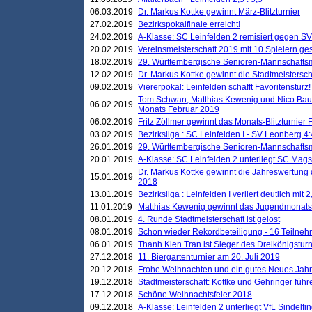
06.03.2019
Dr. Markus Kottke gewinnt März-Blitzturnier
27.02.2019
Bezirkspokalfinale erreicht!
24.02.2019
A-Klasse: SC Leinfelden 2 remisiert gegen SV
20.02.2019
Vereinsmeisterschaft 2019 mit 10 Spielern ges
18.02.2019
29. Württembergische Senioren-Mannschaftsm
12.02.2019
Dr. Markus Kottke gewinnt die Stadtmeistersc
09.02.2019
Viererpokal: Leinfelden schafft Favoritensturz!
Tom Schwan, Matthias Kewenig und Nico Baue
06.02.2019
Monats Februar 2019
06.02.2019
Fritz Zöllmer gewinnt das Monats-Blitzturnier 
03.02.2019
Bezirksliga : SC Leinfelden I - SV Leonberg 4:
26.01.2019
29. Württembergische Senioren-Mannschaftsm
20.01.2019
A-Klasse: SC Leinfelden 2 unterliegt SC Magst
Dr. Markus Kottke gewinnt die Jahreswertung d
15.01.2019
2018
13.01.2019
Bezirksliga : Leinfelden I verliert deutlich mit 
11.01.2019
Matthias Kewenig gewinnt das Jugendmonatsbl
08.01.2019
4. Runde Stadtmeisterschaft ist gelost
08.01.2019
Schon wieder Rekordbeteiligung - 16 Teilneh
06.01.2019
Thanh Kien Tran ist Sieger des Dreikönigstur
27.12.2018
11. Biergartenturnier am 20. Juli 2019
20.12.2018
Frohe Weihnachten und ein gutes Neues Jah
19.12.2018
Stadtmeisterschaft: Kottke und Gehringer führ
17.12.2018
Schöne Weihnachtsfeier 2018
09.12.2018
A-Klasse: Leinfelden 2 unterliegt VfL Sindelfin