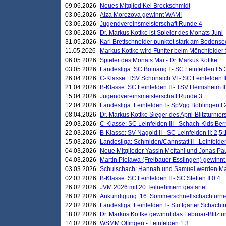
09.06.2026
Neues Mitglied Kei Brockschmidt
03.06.2026
Aiza Morozova gewinnt WAM!
03.06.2026
Jugendvereinsmeisterschaft Runde 4
03.06.2026
Dr. Markus Kottke ist Spieler des Monats Juni
31.05.2026
Karl Brettschneider punktet stark am Bodense
11.05.2026
Markus Kottke wird Fünfter beim Mönchfelder
06.05.2026
Spieler des Monats Mai - Dr. Markus Kottke
03.05.2026
Landesliga: SC Botnang I - SC Leinfelden I 5:
26.04.2026
C-Klasse: TSV Schönaich VI - SC Leinfelden II
21.04.2026
B-Klasse: SC Leinfelden II - TSV Heimsheim II
15.04.2026
Jugendvereinsmeisterschaft Runde 3
12.04.2026
Landesliga: Leinfelden I - SpVgg Böblingen I 
08.04.2026
Dr. Markus Kottke Sieger des April-Blitzturnier
29.03.2026
C-Klasse: SC Leinfelden III - Schach-Kids Ber
22.03.2026
B-Klasse: SV Nagold II - SC Leinfelden II: 2,5:
15.03.2026
Landesliga: Schmiden/Cannstatt II - Leinfelden
04.03.2026
Neue Mitglieder Yassin Meftahi und Jonas Pa
04.03.2026
Martin Pielawa (Freibauer Esslingen) gewinnt 
03.03.2026
Schulschach: Hannah und Samuel werden Ma
02.03.2026
B-Klasse: SC Leinfelden II - SC Stetten II 0:4
26.02.2026
JVM 2026 mit 20 Teilnehmern gestartet
26.02.2026
Ankündigung: 16. Sommerschnellschachturnie
22.02.2026
Landesliga: Leinfelden I - Stuttgarter Schachfr
18.02.2026
Dr. Markus Kottke gewinnt das Februar-Blitztu
14.02.2026
WSMM Öffingen - Leinfelden 1:3