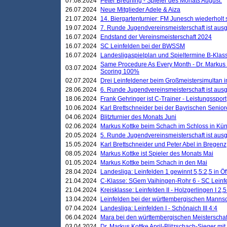
07.08.2024
Peter Breuning - Spieler des Monats August.
26.07.2024
Neue Mitglieder Adele & Aiza
21.07.2024
14. Biergartenturnier: FM Junesch wiederholt
19.07.2024
7. Runde Jugendvereinsmeisterschaft ist ausg
16.07.2024
Endstand der Vereinsmeisterschaft 2024
16.07.2024
SC Leinfelden bei der BWSSM
16.07.2024
Landesligaspielplan und Spieltermine B-Kla
Same Procedure As Every Month - Dr. Markus 
03.07.2024
Scoring 100%
02.07.2024
Drei Leinfeldener beim Großmeistersimultan 
28.06.2024
6. Runde Jugendvereinsmeisterschaft ist ausg
18.06.2024
Frank Gehringer ist C-Trainer - Leistungssport
10.06.2024
Karl Brettschneider bei der Bayrischen Senio
04.06.2024
Blitzturnier des Monats Juni
02.06.2024
Markus Kottke beim Schach im Schloss in Kü
20.05.2024
5. Runde Jugendvereinsmeisterschaft ist ausg
15.05.2024
Karl Brettschneider und Peter Abel in Bregenz
08.05.2024
Markus Kottke ist Spieler des Monats Mai
01.05.2024
Markus Kottke beim Schach in den Mai
28.04.2024
Landesliga: Leinfelden 1 gewinnt 5,5:2,5 in Ö
21.04.2024
C-Klasse: SGem Vaihingen-Rohr 6 - SC Leinfe
21.04.2024
Kreisklasse: Leinfelden II - Holzgerlingen I 2,5
13.04.2024
Leinfelden bei der württembergischen Mannsc
07.04.2024
Landesliga: Leinfelden I - Schönaich III 4:4
06.04.2024
Mara bei den württembergischen Meisterscha
03.04.2024
Dr. Markus Kottke April-Blitzschach-Sieger mit