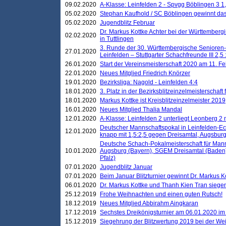
09.02.2020
A-Klasse: Leinfelden 2 - Spvgg Böblingen 3 1,
05.02.2020
Stephan Kaufhold / SC Böblingen gewinnt das 
05.02.2020
Jugendblitz Februar
Dr. Markus Kottke Achter bei der Württembergi
02.02.2020
in Tuttlingen
3. Runde der 30. Württembergische Senioren
27.01.2020
Leinfelden – Stuttgarter Schachfreunde III 2,5 
26.01.2020
Start der Vereinsmeisterschaft 2020 am 11. F
22.01.2020
Neues Mitglied Friedrich Knörzer
19.01.2020
Bezirksliga: Nagold - Leinfelden 4:4
18.01.2020
3. Platz in der Bezirksblitzeinzelmeisterschaft
18.01.2020
Markus Kottke ist Kreisblitzeinzelmeister 2019
16.01.2020
Neues Mitglied Thalia Mandal
12.01.2020
A-Klasse: Leinfelden 2 unterliegt Leonberg 2 
Deutscher Mannschaftspokal in Leinfelden-Ech
12.01.2020
knapp mit 1,5:2,5 gegen Dreisamtal, Augsbur
Deutsche Schach-Pokalmeisterschaft für Mann
10.01.2020
Augsburg (Bayern), SGEM Dreisamtal (Baden
Pfalz)
07.01.2020
Jugendblitz Januar
07.01.2020
Beim Januar Blitzturnier gewinnt Dr. Markus 
06.01.2020
Dr. Markus Kottke und Thanh Kien Tran siegen
25.12.2019
Frohe Weihnachten und einen guten Rutsch!
18.12.2019
Neues Mitglied Abbirahm Aingkaran
17.12.2019
Sechstes Dreikönigsturnier am 06.01.2020 im T
15.12.2019
Siegehrung der Blitzwertung 2019 bei der Wei