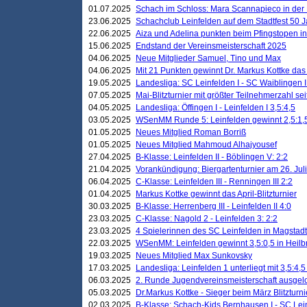
01.07.2025
Schach im Schloss: Mara Scannapieco in der
23.06.2025
Schachclub Leinfelden auf dem Stadtfest 50 
22.06.2025
Aiza und Adelina punkten beim Pfingstopen i
15.06.2025
Endstand der Vereinsmeisterschaft 2025
04.06.2025
Neue Mitglieder Samuel, Tino und Max
04.06.2025
Mit 21 Punkten gewinnt Dr. Markus Kottke das J
19.05.2025
Landesliga: SC Leinfelden I - SC Waiblingen I
07.05.2025
Mai-Blitzturnier mit größter Teilnehmerzahl se
04.05.2025
Landesliga: Öffingen I - Leinfelden I 3,5:4,5
03.05.2025
WSenMM Runde 5: Leinfelden gewinnt 2,5:1,
01.05.2025
Neues Mitglied Roman Borriß
01.05.2025
Neues Mitglied Mahmoud Alhajyousef
27.04.2025
B-Klasse: Leinfelden II - Böblingen V: 2:2
21.04.2025
Vorankündigung: Biergartenturnier am 26. Juli
06.04.2025
C-Klasse: Leinfelden III - Renningen III 2:2
01.04.2025
Markus Kottke gewinnt das April-Blitzturnier
30.03.2025
B-Klasse: Herrenberg III - Leinfelden II 4:0
23.03.2025
C-Klasse: Nagold 2 - Leinfelden 3: 2:2
23.03.2025
4 Spielerinnen des SC Leinfelden in Magstadt
22.03.2025
WSenMM: Leinfelden gewinnt 3,5:0,5 in Heilb
19.03.2025
Neues Mitglied Max Sunkovsky
17.03.2025
Landesliga: Leinfelden 1 unterliegt mit 3,5:4,5
06.03.2025
2. Runde Jugendvereinsmeisterschaft ausgel
05.03.2025
Dr.Markus Kottke - Sieger beim März Blitzturni
02.03.2025
B-Klasse: Schach-Kids Bernhausen I - SC Lein