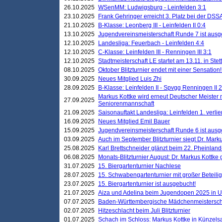
26.10.2025
WSenMM: Ludwigsburg - Leinfelden 3:1
23.10.2025
Frank Gehringer erreicht 3. Platz bei der DS
21.10.2025
B-Klasse: Leonberg III - Leinfelden II 0:4
13.10.2025
Jugendvereinsmeisterschaft Runde 7 ist ausg
12.10.2025
Landesliga: Feuerbach - Leinfelden 4:4
12.10.2025
C-Klasse: Leinfelden III - Renningen III 3:1
12.10.2025
Stadtmeisterschaft LE startet am 13.11. in Stet
08.10.2025
Oktober Blitzturnier endet mit einer Sensation!
30.09.2025
Neues Mitglied Luis Zhi
28.09.2025
B-Klasse: Leinfelden II - Spvgg Renningen II 2
Markus Kottke wird erneut Deutscher Meister 
27.09.2025
Seniorenmannschaft
21.09.2025
Saisonauftakt Landesliga: Leinfelden 1. verlier
16.09.2025
Neues Mitglied Emil Bauer
15.09.2025
Jugendvereinsmeisterschaft Runde 6 ist ausg
03.09.2025
Auch im September Blitzturnier siegt Dr. Mark
25.08.2025
Karl Brettschneider glänzt beim 22. Pheinlan
06.08.2025
Monats-Blitzturnier August: Dr. Markus Kottke
31.07.2025
15. Biergartenturnier Nachlese
28.07.2025
15. Schwabengartenturnier mit großer Beteili
23.07.2025
15. Biergartenturnier ist ausgebucht!
21.07.2025
Aiza und Adelina beim Jugendopen 2025 in 
07.07.2025
Baden-Württembergische Mädchenmeistersch
02.07.2025
Hitzeschlacht beim Juli Blitzturnier
01.07.2025
Schach im Schloss: Markus Kottke in Künzels