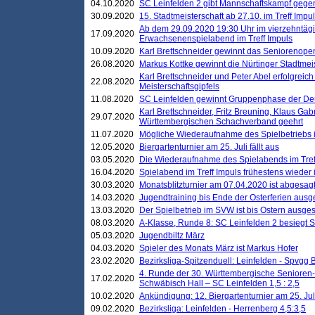
04.10.2020
SC Leinfelden 2 gibt Mannschaftskampf gege
30.09.2020
15. Stadtmeisterschaft ab 27.10. im Treff Impu
Ab dem 29.09.2020 19:30 Uhr im vierzehntäg
17.09.2020
Erwachsenenspielabend im Treff Impuls
10.09.2020
Karl Brettschneider gewinnt das Seniorenopen
26.08.2020
Markus Kottke gewinnt die Nürtinger Stadtmei
Karl Brettschneider und Peter Abel erfolgreic
22.08.2020
Meisterschaftsgipfels
11.08.2020
SC Leinfelden gewinnt Gruppenphase der De
Karl Brettschneider, Fritz Breuning, Klaus Gab
29.07.2020
Württembergischen Schachverband geehrt
11.07.2020
Mögliche Wiederaufnahme des Spielbetriebs
12.05.2020
Biergartenturnier am 25. Juli fällt aus
03.05.2020
Die Wiederaufnahme des Spielabends im Treff
16.04.2020
Spielabend im Treff Impuls frühestens wieder
30.03.2020
Monatsblitzturnier am 07.04.2020 ist abgesag
14.03.2020
Jugendtraining bis Ende der Osterferien ausg
13.03.2020
Der Spielbetrieb im SVW ist bis Ostern ausges
08.03.2020
A-Klasse, Runde 8: SC Leinfelden 2 besiegt 
05.03.2020
Jugendbiltz März
04.03.2020
Spieler des Monats März ist Markus Hofer
23.02.2020
Bezirksliga-Spitzenduell: Leinfelden - Spvgg 
4. Runde der 30. Württembergische Senioren
17.02.2020
Schwäbisch Hall – SC Leinfelden 1,5 : 2,5
10.02.2020
Ankündigung: 12. Biergartenturnier am 25. Juli
09.02.2020
Bezirksliga: Leinfelden - Herrenberg 4,5:3,5