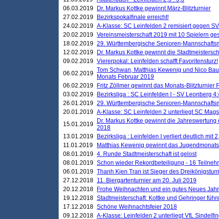
06.03.2019
Dr. Markus Kottke gewinnt März-Blitzturnier
27.02.2019
Bezirkspokalfinale erreicht!
24.02.2019
A-Klasse: SC Leinfelden 2 remisiert gegen SV
20.02.2019
Vereinsmeisterschaft 2019 mit 10 Spielern ges
18.02.2019
29. Württembergische Senioren-Mannschaftsm
12.02.2019
Dr. Markus Kottke gewinnt die Stadtmeistersc
09.02.2019
Viererpokal: Leinfelden schafft Favoritensturz!
Tom Schwan, Matthias Kewenig und Nico Baue
06.02.2019
Monats Februar 2019
06.02.2019
Fritz Zöllmer gewinnt das Monats-Blitzturnier 
03.02.2019
Bezirksliga : SC Leinfelden I - SV Leonberg 4:
26.01.2019
29. Württembergische Senioren-Mannschaftsm
20.01.2019
A-Klasse: SC Leinfelden 2 unterliegt SC Magst
Dr. Markus Kottke gewinnt die Jahreswertung d
15.01.2019
2018
13.01.2019
Bezirksliga : Leinfelden I verliert deutlich mit 
11.01.2019
Matthias Kewenig gewinnt das Jugendmonatsbl
08.01.2019
4. Runde Stadtmeisterschaft ist gelost
08.01.2019
Schon wieder Rekordbeteiligung - 16 Teilneh
06.01.2019
Thanh Kien Tran ist Sieger des Dreikönigstur
27.12.2018
11. Biergartenturnier am 20. Juli 2019
20.12.2018
Frohe Weihnachten und ein gutes Neues Jah
19.12.2018
Stadtmeisterschaft: Kottke und Gehringer führ
17.12.2018
Schöne Weihnachtsfeier 2018
09.12.2018
A-Klasse: Leinfelden 2 unterliegt VfL Sindelfin