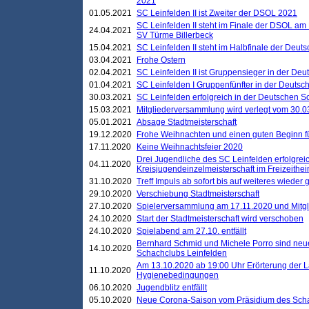
2021
01.05.2021
SC Leinfelden II ist Zweiter der DSOL 2021
SC Leinfelden II steht im Finale der DSOL am 
24.04.2021
SV Türme Billerbeck
15.04.2021
SC Leinfelden II steht im Halbfinale der Deu
03.04.2021
Frohe Ostern
02.04.2021
SC Leinfelden II ist Gruppensieger in der De
01.04.2021
SC Leinfelden I Gruppenfünfter in der Deuts
30.03.2021
SC Leinfelden erfolgreich in der Deutschen 
15.03.2021
Mitgliederversammlung wird verlegt vom 30.0
05.01.2021
Absage Stadtmeisterschaft
19.12.2020
Frohe Weihnachten und einen guten Beginn f
17.11.2020
Keine Weihnachtsfeier 2020
Drei Jugendliche des SC Leinfelden erfolgreic
04.11.2020
Kreisjugendeinzelmeisterschaft im Freizeithe
31.10.2020
Treff Impuls ab sofort bis auf weiteres wieder
29.10.2020
Verschiebung Stadtmeisterschaft
27.10.2020
Spielerversammlung am 17.11.2020 und Mitg
24.10.2020
Start der Stadtmeisterschaft wird verschoben
24.10.2020
Spielabend am 27.10. entfällt
Bernhard Schmid und Michele Porro sind neu
14.10.2020
Schachclubs Leinfelden
Am 13.10.2020 ab 19:00 Uhr Erörterung der L
11.10.2020
Hygienebedingungen
06.10.2020
Jugendblitz entfällt
05.10.2020
Neue Corona-Saison vom Präsidium des Sch