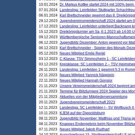
10.01.2024
Dr. Markus Kottke startet 2024 mit 100% beim 
07.01.2024
Landesliga: Leinfelden Stuttgarter Schachfreun
06.01.2024
Karl Brettschneider gewinnt das 8. Dreikönigs
29.12.2023
Jugendvereinsmeisterschaft 2024 startet am 0
17.12.2023
Landesliga: Leinfelden unterliegt Backnang kn
15.12.2023
Dreikönigsturnier am Sa, 6.1.2023 ab 14:00 U
09.12.2023
Württembergische Senioren-Mannschaftsmeiste
06.12.2023
Jugendblitz Dezember: Anton gewinnt vor Matt
06.12.2023
Karl Brettschneider - Spieler des Monats De
05.12.2023
Neues Mitglied Emile Renkl
03.12.2023
C-Klasse: TSV Simmozheim 1 - SC Leinfelden
03.12.2023
Kreisklasse: SC Leinfelden 2 – TSV Heimshei
26.11.2023
Landesliga: Leinfelden 1 gewinnt 5:3 in Ro
22.11.2023
Neues Mitglied Yannick Nägelein
22.11.2023
Neues Mitglied Hannah Gonsior
21.11.2023
Unsere Vereinsmeisterschaft 2024 beginnt am
21.11.2023
Termine für Blitzturniere 2024 Spieler des Mon
21.11.2023
Aktuelles von der Mitgliederversammlung
20.11.2023
Jugendvereinsmeisterschaft 2023
12.11.2023
Landesliga: SC Leinfelden I - SV Wolfbusch II 
10.11.2023
KJEM auf der Diepoldsburg
08.11.2023
Jugendblitz November: Matthias und Tijana 
08.11.2023
Knappes Endergebnis beim November Blitztur
07.11.2023
Neues Mitglied Jakob Rudhart
24.10.2023
Ausschreibung 15. Stadtmeisterschaft LE ist o