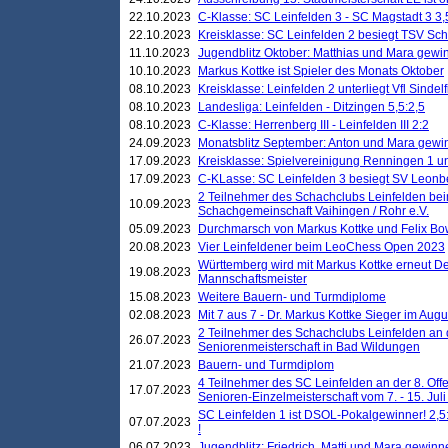
22.10.2023
C-Klasse: SC Leinfelden 3 - SC Magstadt 3 3,
22.10.2023
Kreisklasse: SC Leinfelden 2 besiegt TSV Schö
11.10.2023
Jugendblitz Oktober: Matthias und Mara gewi
10.10.2023
Markus Kottke ist Spieler des Monats Oktober
08.10.2023
Kreisklasse: Leinfelden 2 unterliegt Vfl Sindel
08.10.2023
Landesliga: Leinfelden - Ditzingen 5,5:2,5
08.10.2023
C-Klasse: Herrenberg III - Leinfelden III 2:2
24.09.2023
Monatsblitz September: Anton und Mara gew
17.09.2023
Kreisklasse: Spielvereinigung Renningen 1 unt
17.09.2023
C-KLasse: SC Leinfelden 3 besiegt SV Leonbe
2 Teilnehmer des Schachclubs Leinfelden bei
10.09.2023
Schachgemeinschaft Vaihingen / Rohr e.V.
05.09.2023
Durchmarsch von Markus Kottke und Felix Bow
20.08.2023
Vier Leinfeldener beim LeoChess Open 2023
Württemberg wird mit Markus Kottke erneut D
19.08.2023
Mannschaftsmeister
15.08.2023
Weitere Bauern- und Turmdiplome
02.08.2023
Mit 7 aus 7 - Dr. Markus Kottke Sieger im Augus
2 Teilnehmer des Schachclubs Leinfelden an 
26.07.2023
Seniorenmeisterschaft in Bad Wildungen
21.07.2023
Bauern- und Turmdiplom
4 Teilnehmer des SC Leinfelden an der 8. O
17.07.2023
Senioren-Einzelmeisterschaft vom 7. - 15. Jul
SC Leinfelden 1 ist DSOL-Pokalgewinner! 2,5:1
07.07.2023
!
06.07.2023
Jugendblitz: Friedrich, Matti und Mara gewinn