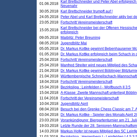
Karl Brettschneider und Peter Abel erfolgreic
01.06.2018
Neuenahr
30.05.2018
Karl Brettschneider trumpft auf !
24.05.2018
Peter Abel und Karl Brettschneider aktiv bei
23.05.2018
Fortschritt Vereinsmeisterschaft
Karl Brettschneider bei der Offenen Hessisch
15.05.2018
erfolgreich
09.05.2018
Maiblitz: Peter Breuning
08.05.2018
Jugendblitz Mai
05.05.2018
Dr. Markus Kottke gewinnt Bebenhausener Mo
01.05.2018
Dr. Markus Kottke erfolgreich beim Schach in
25.04.2018
Fortschritt Vereinsmeisterschaft
25.04.2018
Manfred Streiter wird neues Mitglied des Sch
21.04.2018
Dr. Markus Kottke gewinnt Böblinger Blitzturni
21.04.2018
Württembergische Schnellschach-Mannschafts
18.04.2018
Fortschritt Vereinsmeisterschaft
15.04.2018
Bezirksliga : Leinfelden I - Wolfbusch II 3:5
15.04.2018
A-Klasse: Zweite Mannschaft unterliegt Böblin
11.04.2018
Fortschritt der Vereinsmeisterschaft
10.04.2018
Jugendblitz April
08.04.2018
Besuch bei den Grenke Chess Classic am 7. A
03.04.2018
Dr. Markus Kottke - Spieler des Monats April 
23.03.2018
Vorankündigung: Biergartenturnier am 21. Jul
19.03.2018
Letzte Runde der 28. Senioren-Mannschaftsme
14.03.2018
Markus Hofer ist neues Mitglied des SC Leinf
11.03.2018
Bezirksliga : Herrenberg I - Leinfelden I 4,5:3,