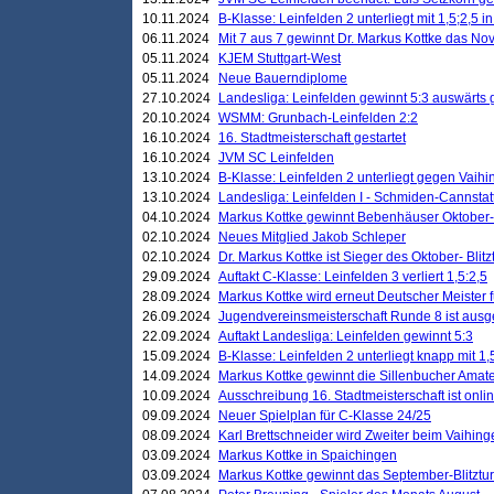
10.11.2024
B-Klasse: Leinfelden 2 unterliegt mit 1,5;2,5 
06.11.2024
Mit 7 aus 7 gewinnt Dr. Markus Kottke das Nov
05.11.2024
KJEM Stuttgart-West
05.11.2024
Neue Bauerndiplome
27.10.2024
Landesliga: Leinfelden gewinnt 5:3 auswärts
20.10.2024
WSMM: Grunbach-Leinfelden 2:2
16.10.2024
16. Stadtmeisterschaft gestartet
16.10.2024
JVM SC Leinfelden
13.10.2024
B-Klasse: Leinfelden 2 unterliegt gegen Vaihi
13.10.2024
Landesliga: Leinfelden I - Schmiden-Cannstatt 
04.10.2024
Markus Kottke gewinnt Bebenhäuser Oktober-B
02.10.2024
Neues Mitglied Jakob Schleper
02.10.2024
Dr. Markus Kottke ist Sieger des Oktober- Blitz
29.09.2024
Auftakt C-Klasse: Leinfelden 3 verliert 1,5:2,5
28.09.2024
Markus Kottke wird erneut Deutscher Meister 
26.09.2024
Jugendvereinsmeisterschaft Runde 8 ist ausg
22.09.2024
Auftakt Landesliga: Leinfelden gewinnt 5:3
15.09.2024
B-Klasse: Leinfelden 2 unterliegt knapp mit 1,
14.09.2024
Markus Kottke gewinnt die Sillenbucher Amate
10.09.2024
Ausschreibung 16. Stadtmeisterschaft ist onli
09.09.2024
Neuer Spielplan für C-Klasse 24/25
08.09.2024
Karl Brettschneider wird Zweiter beim Vaihing
03.09.2024
Markus Kottke in Spaichingen
03.09.2024
Markus Kottke gewinnt das September-Blitztur