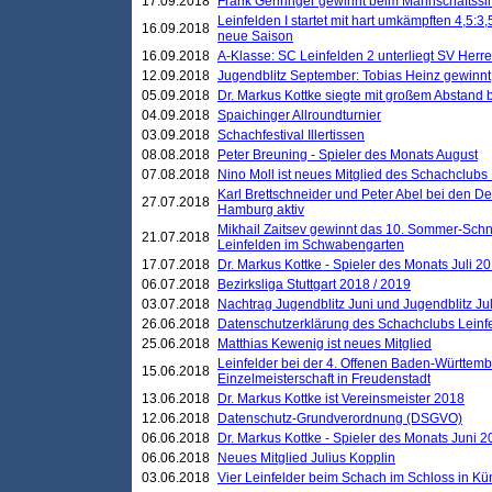
17.09.2018
Frank Gehringer gewinnt beim Mannschaftssi
Leinfelden I startet mit hart umkämpften 4,5:
16.09.2018
neue Saison
16.09.2018
A-Klasse: SC Leinfelden 2 unterliegt SV Herre
12.09.2018
Jugendblitz September: Tobias Heinz gewinnt
05.09.2018
Dr. Markus Kottke siegte mit großem Abstand 
04.09.2018
Spaichinger Allroundturnier
03.09.2018
Schachfestival Illertissen
08.08.2018
Peter Breuning - Spieler des Monats August
07.08.2018
Nino Moll ist neues Mitglied des Schachclubs
Karl Brettschneider und Peter Abel bei den D
27.07.2018
Hamburg aktiv
Mikhail Zaitsev gewinnt das 10. Sommer-Schn
21.07.2018
Leinfelden im Schwabengarten
17.07.2018
Dr. Markus Kottke - Spieler des Monats Juli 2
06.07.2018
Bezirksliga Stuttgart 2018 / 2019
03.07.2018
Nachtrag Jugendblitz Juni und Jugendblitz Jul
26.06.2018
Datenschutzerklärung des Schachclubs Lein
25.06.2018
Matthias Kewenig ist neues Mitglied
Leinfelder bei der 4. Offenen Baden-Württem
15.06.2018
Einzelmeisterschaft in Freudenstadt
13.06.2018
Dr. Markus Kottke ist Vereinsmeister 2018
12.06.2018
Datenschutz-Grundverordnung (DSGVO)
06.06.2018
Dr. Markus Kottke - Spieler des Monats Juni 
06.06.2018
Neues Mitglied Julius Kopplin
03.06.2018
Vier Leinfelder beim Schach im Schloss in K