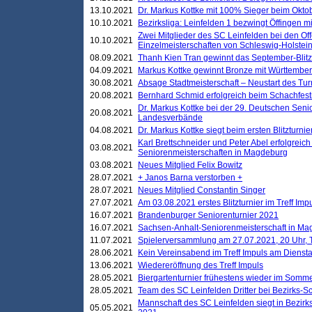
13.10.2021
Dr. Markus Kottke mit 100% Sieger beim Oktobe
10.10.2021
Bezirksliga: Leinfelden 1 bezwingt Öffingen mi
Zwei Mitglieder des SC Leinfelden bei den Of
10.10.2021
Einzelmeisterschaften von Schleswig-Holstei
08.09.2021
Thanh Kien Tran gewinnt das September-Blitz
04.09.2021
Markus Kottke gewinnt Bronze mit Württemberg
30.08.2021
Absage Stadtmeisterschaft – Neustart des Tur
20.08.2021
Bernhard Schmid erfolgreich beim Schachfesti
Dr. Markus Kottke bei der 29. Deutschen Sen
20.08.2021
Landesverbände
04.08.2021
Dr. Markus Kottke siegt beim ersten Blitzturn
Karl Brettschneider und Peter Abel erfolgreic
03.08.2021
Seniorenmeisterschaften in Magdeburg
03.08.2021
Neues Mitglied Felix Bowitz
28.07.2021
+ Janos Barna verstorben +
28.07.2021
Neues Mitglied Constantin Singer
27.07.2021
Am 03.08.2021 erstes Blitzturnier im Treff Im
16.07.2021
Brandenburger Seniorenturnier 2021
16.07.2021
Sachsen-Anhalt-Seniorenmeisterschaft in M
11.07.2021
Spielerversammlung am 27.07.2021, 20 Uhr, T
28.06.2021
Kein Vereinsabend im Treff Impuls am Dienst
13.06.2021
Wiedereröffnung des Treff Impuls
28.05.2021
Biergartenturnier frühestens wieder im Somm
28.05.2021
Team des SC Leinfelden Dritter bei Bezirks-S
Mannschaft des SC Leinfelden siegt in Bezirks
05.05.2021