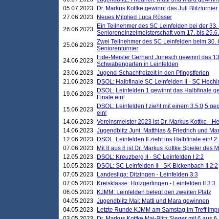
05.07.2023
Dr. Markus Kottke gewinnt das Juli Blitzturnier
27.06.2023
Neues Mitglied Luca Rösser
Ein Teilnehmer des SC Leinfelden bei der 33.
26.06.2023
Senioreneinzelmeisterschaft vom 17. bis 25.
Zwei Teilnehmer des SC Leinfelden beim 30.
25.06.2023
Seniorenturnier
Fide-Meister Gerhard Junesch gewinnt das 1
24.06.2023
Schwabengarten in Leinfelden
23.06.2023
Jugend-Schachfreizeit in den Pfingstferien
21.06.2023
DSOL: Halbfinale SC Leinfelden II - SC Hechi
DSOL: Leinfelden 1 gewinnt das Halbfinale geg
19.06.2023
Finale ein!
DSOL: Leinfelden I zieht mit einem 3.5:0,5 g
15.06.2023
ein!
14.06.2023
Vereinsmeister 2023 ist Dr. Markus Kottke - 
14.06.2023
Jugendblitz Juni: Matthias & Friedrich und M
12.06.2023
DSOL: Leinfelden II zieht ins Halbfinale ein! 2
07.06.2023
Mit 8 aus 8 ist Dr. Markus Kottke Spieler des 
12.05.2023
DSOL: Kreuzberg II - SC Leinfelden I 2:2
10.05.2023
DSOL: SC Leinfelden II - SK Bickenbach II 2:2
07.05.2023
Landesliga: Ditzingen - Leinfelden 3:3
07.05.2023
Kreisklasse: Holzgerlingen - Leinfelden II 3:3
06.05.2023
KJMM: Leinfelden belegt den zweiten Platz
04.05.2023
Jugendblitz Mai: Matti und Mara gewinnen
04.05.2023
Letzte Runde KJMM am Samstag im Treff Imp
03.05.2023
Dr. Markus Kottke Mai-Blitz Sieger mit 6 aus 6