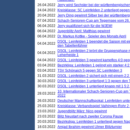
26.04.2022
Jerry wird Sechster bei der württembergische
24.04.2022
Kreisklasse: SC Leinfelden 2 unterliegt gege
20.04.2022
Jerry Ding gewinnt Silber bei der württemberg
07.04.2022
Schach-Senioren-Cup am Tegernsee vom 26. M
06.04.2022
Jerry qualifiziert sich für die WJEM!
06.04.2022
Jugenblitz April: Matthias gewinnt
06.04.2022
Dr. Markus Kottke - Spieler des Monats April
DSOL: Leinfelden 1 beendet die Saison mit e
04.04.2022
den Tabellenführer
DSOL: Leinfelden 2 krönt die Gruppenphase m
04.04.2022
Leherheide 1
04.04.2022
DSOL: Leinfelden 3 gewinnt kampflos 4:0 geg
03.04.2022
Bezirkliga: Leinfelden 1 gelingt ein starker 4
03.04.2022
TSV Schönaich 5 gegen SC Leinfelden 3
31.03.2022
DSOL: Leinfelden 2 sichert sich mit einem 2:2 d
30.03.2022
DSOL: Leinfelden 3 unterliegt 1:3 gegen den 
30.03.2022
DSOL: Leinfelden 1 unterliegt knapp mit 1,5
10. Internationaler Schach-Senioren-Cup am T
28.03.2022
2022
26.03.2022
Deutscher Mannschaftspokal: Leinfelden unte
25.03.2022
Kreisklasse: Verbandsspiel Vaihingen-Rohr 2 
23.03.2022
Jugendblitz März: Nico gewinnt
23.03.2022
Blitz Neustart nach zweiter Corona Pause
20.03.2022
Bezirksliga: Leinfelden 1 unterliegt gegen Nag
18.03.2022
Amjad Ibrahim gewinnt Ulmer Blitzturnier