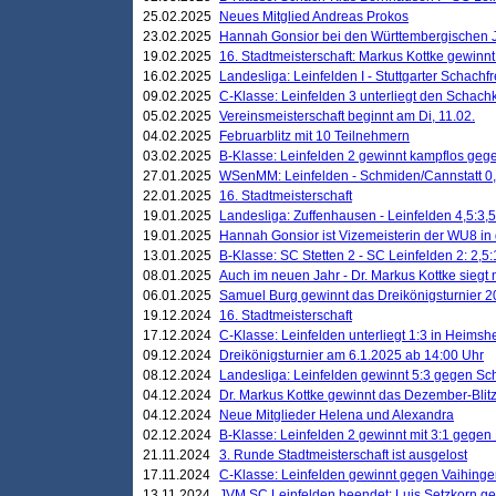
25.02.2025
Neues Mitglied Andreas Prokos
23.02.2025
Hannah Gonsior bei den Württembergischen 
19.02.2025
16. Stadtmeisterschaft: Markus Kottke gewinnt 
16.02.2025
Landesliga: Leinfelden I - Stuttgarter Schachfr
09.02.2025
C-Klasse: Leinfelden 3 unterliegt den Schach
05.02.2025
Vereinsmeisterschaft beginnt am Di, 11.02.
04.02.2025
Februarblitz mit 10 Teilnehmern
03.02.2025
B-Klasse: Leinfelden 2 gewinnt kampflos ge
27.01.2025
WSenMM: Leinfelden - Schmiden/Cannstatt 0,
22.01.2025
16. Stadtmeisterschaft
19.01.2025
Landesliga: Zuffenhausen - Leinfelden 4,5:3,5
19.01.2025
Hannah Gonsior ist Vizemeisterin der WU8 i
13.01.2025
B-Klasse: SC Stetten 2 - SC Leinfelden 2: 2,5:
08.01.2025
Auch im neuen Jahr - Dr. Markus Kottke siegt 
06.01.2025
Samuel Burg gewinnt das Dreikönigsturnier 
19.12.2024
16. Stadtmeisterschaft
17.12.2024
C-Klasse: Leinfelden unterliegt 1:3 in Heimsh
09.12.2024
Dreikönigsturnier am 6.1.2025 ab 14:00 Uhr
08.12.2024
Landesliga: Leinfelden gewinnt 5:3 gegen Sc
04.12.2024
Dr. Markus Kottke gewinnt das Dezember-Blitz
04.12.2024
Neue Mitglieder Helena und Alexandra
02.12.2024
B-Klasse: Leinfelden 2 gewinnt mit 3:1 gegen
21.11.2024
3. Runde Stadtmeisterschaft ist ausgelost
17.11.2024
C-Klasse: Leinfelden gewinnt gegen Vaihinge
13.11.2024
JVM SC Leinfelden beendet: Luis Setzkorn ge