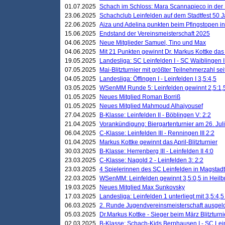
01.07.2025
Schach im Schloss: Mara Scannapieco in der
23.06.2025
Schachclub Leinfelden auf dem Stadtfest 50 
22.06.2025
Aiza und Adelina punkten beim Pfingstopen i
15.06.2025
Endstand der Vereinsmeisterschaft 2025
04.06.2025
Neue Mitglieder Samuel, Tino und Max
04.06.2025
Mit 21 Punkten gewinnt Dr. Markus Kottke das J
19.05.2025
Landesliga: SC Leinfelden I - SC Waiblingen I
07.05.2025
Mai-Blitzturnier mit größter Teilnehmerzahl se
04.05.2025
Landesliga: Öffingen I - Leinfelden I 3,5:4,5
03.05.2025
WSenMM Runde 5: Leinfelden gewinnt 2,5:1,
01.05.2025
Neues Mitglied Roman Borriß
01.05.2025
Neues Mitglied Mahmoud Alhajyousef
27.04.2025
B-Klasse: Leinfelden II - Böblingen V: 2:2
21.04.2025
Vorankündigung: Biergartenturnier am 26. Juli
06.04.2025
C-Klasse: Leinfelden III - Renningen III 2:2
01.04.2025
Markus Kottke gewinnt das April-Blitzturnier
30.03.2025
B-Klasse: Herrenberg III - Leinfelden II 4:0
23.03.2025
C-Klasse: Nagold 2 - Leinfelden 3: 2:2
23.03.2025
4 Spielerinnen des SC Leinfelden in Magstadt
22.03.2025
WSenMM: Leinfelden gewinnt 3,5:0,5 in Heilb
19.03.2025
Neues Mitglied Max Sunkovsky
17.03.2025
Landesliga: Leinfelden 1 unterliegt mit 3,5:4,5
06.03.2025
2. Runde Jugendvereinsmeisterschaft ausgel
05.03.2025
Dr.Markus Kottke - Sieger beim März Blitzturni
02.03.2025
B-Klasse: Schach-Kids Bernhausen I - SC Lein