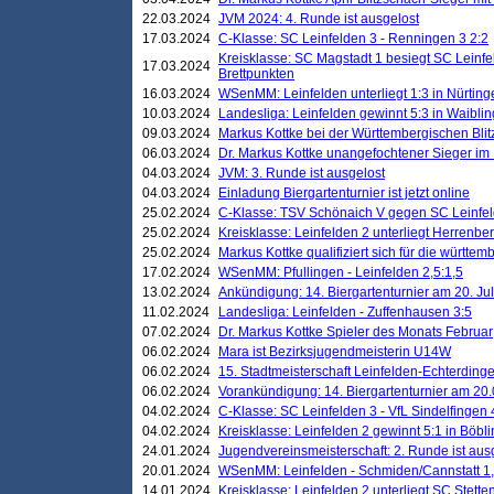
22.03.2024
JVM 2024: 4. Runde ist ausgelost
17.03.2024
C-Klasse: SC Leinfelden 3 - Renningen 3 2:2
Kreisklasse: SC Magstadt 1 besiegt SC Leinfe
17.03.2024
Brettpunkten
16.03.2024
WSenMM: Leinfelden unterliegt 1:3 in Nürting
10.03.2024
Landesliga: Leinfelden gewinnt 5:3 in Waibli
09.03.2024
Markus Kottke bei der Württembergischen Blit
06.03.2024
Dr. Markus Kottke unangefochtener Sieger im M
04.03.2024
JVM: 3. Runde ist ausgelost
04.03.2024
Einladung Biergartenturnier ist jetzt online
25.02.2024
C-Klasse: TSV Schönaich V gegen SC Leinfelde
25.02.2024
Kreisklasse: Leinfelden 2 unterliegt Herrenber
25.02.2024
Markus Kottke qualifiziert sich für die württem
17.02.2024
WSenMM: Pfullingen - Leinfelden 2,5:1,5
13.02.2024
Ankündigung: 14. Biergartenturnier am 20. Ju
11.02.2024
Landesliga: Leinfelden - Zuffenhausen 3:5
07.02.2024
Dr. Markus Kottke Spieler des Monats Februar
06.02.2024
Mara ist Bezirksjugendmeisterin U14W
06.02.2024
15. Stadtmeisterschaft Leinfelden-Echterding
06.02.2024
Vorankündigung: 14. Biergartenturnier am 20
04.02.2024
C-Klasse: SC Leinfelden 3 - VfL Sindelfingen 
04.02.2024
Kreisklasse: Leinfelden 2 gewinnt 5:1 in Böbl
24.01.2024
Jugendvereinsmeisterschaft: 2. Runde ist aus
20.01.2024
WSenMM: Leinfelden - Schmiden/Cannstatt 1,
14.01.2024
Kreisklasse: Leinfelden 2 unterliegt SC Stette