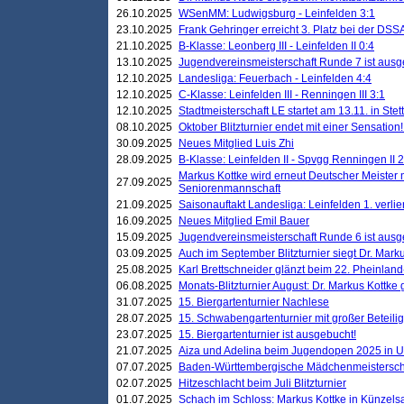
26.10.2025
WSenMM: Ludwigsburg - Leinfelden 3:1
23.10.2025
Frank Gehringer erreicht 3. Platz bei der DS
21.10.2025
B-Klasse: Leonberg III - Leinfelden II 0:4
13.10.2025
Jugendvereinsmeisterschaft Runde 7 ist ausg
12.10.2025
Landesliga: Feuerbach - Leinfelden 4:4
12.10.2025
C-Klasse: Leinfelden III - Renningen III 3:1
12.10.2025
Stadtmeisterschaft LE startet am 13.11. in Stet
08.10.2025
Oktober Blitzturnier endet mit einer Sensation!
30.09.2025
Neues Mitglied Luis Zhi
28.09.2025
B-Klasse: Leinfelden II - Spvgg Renningen II 2
Markus Kottke wird erneut Deutscher Meister 
27.09.2025
Seniorenmannschaft
21.09.2025
Saisonauftakt Landesliga: Leinfelden 1. verlier
16.09.2025
Neues Mitglied Emil Bauer
15.09.2025
Jugendvereinsmeisterschaft Runde 6 ist ausg
03.09.2025
Auch im September Blitzturnier siegt Dr. Mark
25.08.2025
Karl Brettschneider glänzt beim 22. Pheinlan
06.08.2025
Monats-Blitzturnier August: Dr. Markus Kottke
31.07.2025
15. Biergartenturnier Nachlese
28.07.2025
15. Schwabengartenturnier mit großer Beteili
23.07.2025
15. Biergartenturnier ist ausgebucht!
21.07.2025
Aiza und Adelina beim Jugendopen 2025 in 
07.07.2025
Baden-Württembergische Mädchenmeistersch
02.07.2025
Hitzeschlacht beim Juli Blitzturnier
01.07.2025
Schach im Schloss: Markus Kottke in Künzels