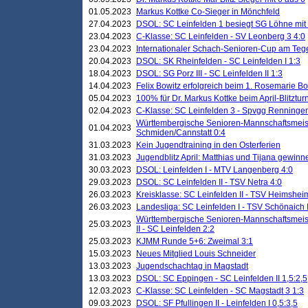
01.05.2023
Markus Kottke Co-Sieger in Mönchfeld
27.04.2023
DSOL: SC Leinfelden 1 besiegt SG Löhne mit 
23.04.2023
C-Klasse: SC Leinfelden - SV Leonberg 3 4:0
23.04.2023
Internationaler Schach-Senioren-Cup am Te
20.04.2023
DSOL: SK Rheinfelden - SC Leinfelden I 1:3
18.04.2023
DSOL: SG Porz III - SC Leinfelden II 1:3
14.04.2023
Felix Bowitz erfolgreich beim 1. Rosemarie B
05.04.2023
100% für Dr. Markus Kottke beim April-Blitztur
02.04.2023
C-Klasse: SC Leinfelden 3 - Spvgg Renningen
Württembergische Senioren-Mannschaftsmeist
01.04.2023
Schmiden/Cannstatt 0:4
31.03.2023
Kein Jugendtraining in den Osterferien
31.03.2023
Jugendblitz April: Matthias und Tijana gewinn
30.03.2023
DSOL: Leinfelden I - MTV Langenberg 4:0
29.03.2023
DSOL: SC Leinfelden II - TSV Netra 4:0
26.03.2023
Kreisklasse: SC Leinfelden II - TSV Heimsheim
26.03.2023
Landesliga: SC Leinfelden I - TSV Schönaich II
Württembergische Senioren-Mannschaftsmeiste
25.03.2023
II - SC Leinfelden 2:2
25.03.2023
KJMM Runde 5+6: Zweimal 3:1
15.03.2023
Neues Mitglied Louis Schneider
13.03.2023
Jugendschachtag in Magstadt
13.03.2023
DSOL: SC Eppingen - SC Leinfelden II 1,5:2,5
12.03.2023
C-Klasse: SC Leinfelden - SC Magstadt 3 1:3
09.03.2023
DSOL: SF Pfullingen II - Leinfelden I 0,5:3,5