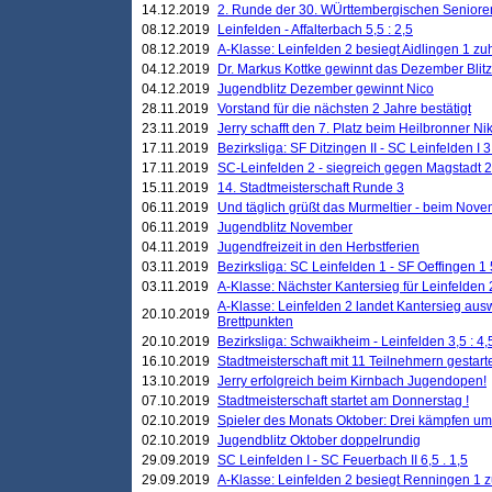
14.12.2019
2. Runde der 30. WÜrttembergischen Seniore
08.12.2019
Leinfelden - Affalterbach 5,5 : 2,5
08.12.2019
A-Klasse: Leinfelden 2 besiegt Aidlingen 1 zu
04.12.2019
Dr. Markus Kottke gewinnt das Dezember Blitzt
04.12.2019
Jugendblitz Dezember gewinnt Nico
28.11.2019
Vorstand für die nächsten 2 Jahre bestätigt
23.11.2019
Jerry schafft den 7. Platz beim Heilbronner 
17.11.2019
Bezirksliga: SF Ditzingen II - SC Leinfelden I 3
17.11.2019
SC-Leinfelden 2 - siegreich gegen Magstadt 2
15.11.2019
14. Stadtmeisterschaft Runde 3
06.11.2019
Und täglich grüßt das Murmeltier - beim Novemb
06.11.2019
Jugendblitz November
04.11.2019
Jugendfreizeit in den Herbstferien
03.11.2019
Bezirksliga: SC Leinfelden 1 - SF Oeffingen 1 
03.11.2019
A-Klasse: Nächster Kantersieg für Leinfelden 2
A-Klasse: Leinfelden 2 landet Kantersieg aus
20.10.2019
Brettpunkten
20.10.2019
Bezirksliga: Schwaikheim - Leinfelden 3,5 : 4,
16.10.2019
Stadtmeisterschaft mit 11 Teilnehmern gestart
13.10.2019
Jerry erfolgreich beim Kirnbach Jugendopen!
07.10.2019
Stadtmeisterschaft startet am Donnerstag !
02.10.2019
Spieler des Monats Oktober: Drei kämpfen um
02.10.2019
Jugendblitz Oktober doppelrundig
29.09.2019
SC Leinfelden I - SC Feuerbach II 6,5 . 1,5
29.09.2019
A-Klasse: Leinfelden 2 besiegt Renningen 1 z