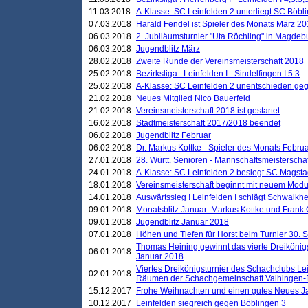
11.03.2018
A-Klasse: SC Leinfelden 2 unterliegt SC Böbli
07.03.2018
Harald Fendel ist Spieler des Monats März 2
06.03.2018
2. Jubiläumsturnier "Uta Röchling" in Magdebu
06.03.2018
Jugendblitz März
28.02.2018
Zweite Runde der Vereinsmeisterschaft 2018
25.02.2018
Bezirksliga : Leinfelden I - Sindelfingen I 5:3
25.02.2018
A-Klasse: SC Leinfelden 2 unentschieden geg
21.02.2018
Neues Mitglied Nico Bauerfeld
21.02.2018
Vereinsmeisterschaft 2018 ist gestartet
16.02.2018
Stadtmeisterschaft 2017/2018 beendet
06.02.2018
Jugendblitz Februar
06.02.2018
Dr. Markus Kottke - Spieler des Monats Febru
27.01.2018
28. Württ. Senioren - Mannschaftsmeisterscha
24.01.2018
A-Klasse: SC Leinfelden 2 besiegt SC Magstadt
18.01.2018
Vereinsmeisterschaft beginnt mit neuem Mod
14.01.2018
Auswärtssieg ! Leinfelden I schlägt Schwaikhei
09.01.2018
Monatsblitz Januar: Markus Kottke und Frank
09.01.2018
Jugendblitz Januar 2018
07.01.2018
Höhen und Tiefen für Horst beim Turnier 30. 
Thomas Heining gewinnt das vierte Dreikönigs
06.01.2018
Januar 2018
Viertes Dreikönigsturnier des Schachclubs Le
02.01.2018
Räumen der Schachgemeinschaft Vaihingen-
15.12.2017
Frohe Weihnachten und einen gutes Neues J
10.12.2017
Leinfelden siegreich gegen Böblingen 3