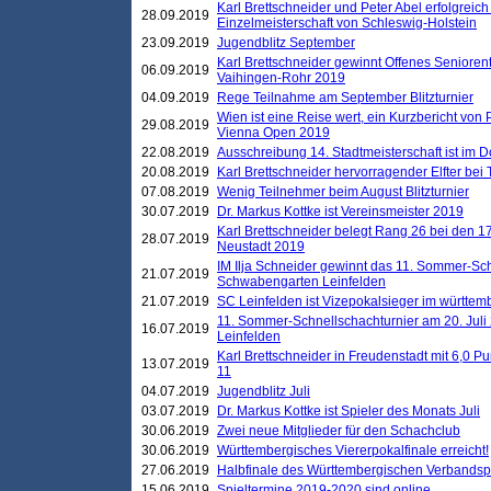
Karl Brettschneider und Peter Abel erfolgreich
28.09.2019
Einzelmeisterschaft von Schleswig-Holstein
23.09.2019
Jugendblitz September
Karl Brettschneider gewinnt Offenes Seniore
06.09.2019
Vaihingen-Rohr 2019
04.09.2019
Rege Teilnahme am September Blitzturnier
Wien ist eine Reise wert, ein Kurzbericht von
29.08.2019
Vienna Open 2019
22.08.2019
Ausschreibung 14. Stadtmeisterschaft ist im
20.08.2019
Karl Brettschneider hervorragender Elfter bei
07.08.2019
Wenig Teilnehmer beim August Blitzturnier
30.07.2019
Dr. Markus Kottke ist Vereinsmeister 2019
Karl Brettschneider belegt Rang 26 bei den 1
28.07.2019
Neustadt 2019
IM Ilja Schneider gewinnt das 11. Sommer-Sch
21.07.2019
Schwabengarten Leinfelden
21.07.2019
SC Leinfelden ist Vizepokalsieger im württem
11. Sommer-Schnellschachturnier am 20. Jul
16.07.2019
Leinfelden
Karl Brettschneider in Freudenstadt mit 6,0 
13.07.2019
11
04.07.2019
Jugendblitz Juli
03.07.2019
Dr. Markus Kottke ist Spieler des Monats Juli
30.06.2019
Zwei neue Mitglieder für den Schachclub
30.06.2019
Württembergisches Viererpokalfinale erreicht!
27.06.2019
Halbfinale des Württembergischen Verbands
15.06.2019
Spieltermine 2019-2020 sind online