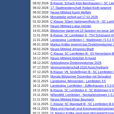
08.02.2026
B-Klasse: Schach-Kids Bernhausen I - SC Leinf
06.02.2026
17. Stadtmeisterschaft: Rafael Kloth gewinnt
06.02.2026
Neues Mitglied Karim Meftahi
04.02.2026
Monatsblitz verlegt auf 17.02.2026
01.02.2026
C-Klasse: SGem Vaihingen/Rohr IV - SC Leinfel
22.01.2026
Neues Mitglied Lukas Heintel
14.01.2026
Blitzturnier startet mit 10 Spielern ins neue J
11.01.2026
B-Klasse: SC Leinfelden II - TSV Schönaich IV
11.01.2026
Landesliga: Leinfelden I - Waiblingen I 5,5:2,5
06.01.2026
Markus Kottke gewinnt das Dreikönigsturnier
06.01.2026
Neues Mitglied Johannes Bladt
14.12.2025
C-Klasse: SC Leinfelden III - SV Herrenberg III
10.12.2025
Neues Mitglied Abdullah Al Awad
08.12.2025
Ankündigung Dreikönigsturnier 2026
07.12.2025
Vereinsmeisterschaft 2026 Ausschreibung
07.12.2025
B-Klasse: VfL Sindelfingen III - SC Leinfelden I
03.12.2025
Monats-Blitzturnier Dezember mit Sensation
30.11.2025
Landesliga: Winnenden - Leinfelden 3:5
16.11.2025
Landesliga: Leinfelden - Zuffenhausen 4,5:3,5
16.11.2025
B-Klasse: SC Leinfelden II - SC Böblingen V 0
15.11.2025
WSenMM: Leinfelden - Neckartenzlingen 1,5:
11.11.2025
Neues Mitglied Kilian Baumann
10.11.2025
C-Klasse: SC Magstadt III - SC Leinfelden III 4
09.11.2025
Mara und Hannah sind Kreisjugendeinzelmei
05.11.2025
Dr. Markus Kottke siegt beim Monatsblitzturn