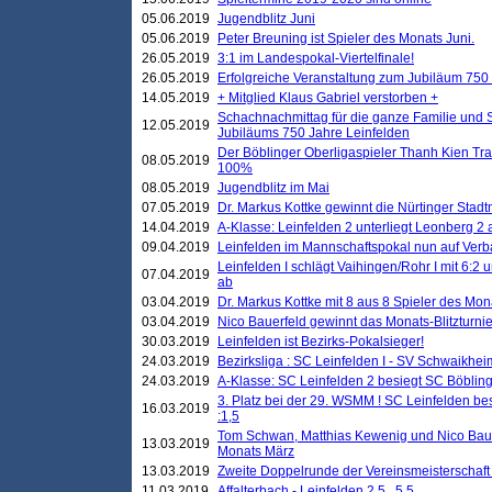
05.06.2019
Jugendblitz Juni
05.06.2019
Peter Breuning ist Spieler des Monats Juni.
26.05.2019
3:1 im Landespokal-Viertelfinale!
26.05.2019
Erfolgreiche Veranstaltung zum Jubiläum 750
14.05.2019
+ Mitglied Klaus Gabriel verstorben +
Schachnachmittag für die ganze Familie und 
12.05.2019
Jubiläums 750 Jahre Leinfelden
Der Böblinger Oberligaspieler Thanh Kien Tran
08.05.2019
100%
08.05.2019
Jugendblitz im Mai
07.05.2019
Dr. Markus Kottke gewinnt die Nürtinger Stadt
14.04.2019
A-Klasse: Leinfelden 2 unterliegt Leonberg 2 a
09.04.2019
Leinfelden im Mannschaftspokal nun auf Ver
Leinfelden I schlägt Vaihingen/Rohr I mit 6:2 
07.04.2019
ab
03.04.2019
Dr. Markus Kottke mit 8 aus 8 Spieler des Mona
03.04.2019
Nico Bauerfeld gewinnt das Monats-Blitzturnier
30.03.2019
Leinfelden ist Bezirks-Pokalsieger!
24.03.2019
Bezirksliga : SC Leinfelden I - SV Schwaikheim
24.03.2019
A-Klasse: SC Leinfelden 2 besiegt SC Böbling
3. Platz bei der 29. WSMM ! SC Leinfelden b
16.03.2019
:1,5
Tom Schwan, Matthias Kewenig und Nico Baue
13.03.2019
Monats März
13.03.2019
Zweite Doppelrunde der Vereinsmeisterschaft i
11.03.2019
Affalterbach - Leinfelden 2,5 . 5,5