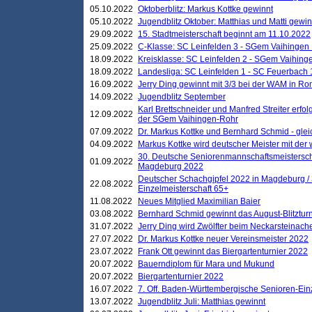
05.10.2022
Oktoberblitz: Markus Kottke gewinnt
05.10.2022
Jugendblitz Oktober: Matthias und Matti gewi
29.09.2022
15. Stadtmeisterschaft beginnt am 11.10.2022
25.09.2022
C-Klasse: SC Leinfelden 3 - SGem Vaihingen 
18.09.2022
Kreisklasse: SC Leinfelden 2 - SGem Vaihinge
18.09.2022
Landesliga: SC Leinfelden 1 - SC Feuerbach 
16.09.2022
Jerry Ding gewinnt mit 3/3 bei der WAM in 
14.09.2022
Jugendblitz September
Karl Brettschneider und Manfred Streiter erfo
12.09.2022
der SGem Vaihingen-Rohr
07.09.2022
Dr. Markus Kottke und Bernhard Schmid - glei
04.09.2022
Markus Kottke wird deutscher Meister mit de
30. Deutsche Seniorenmannschaftsmeistersch
01.09.2022
Magdeburg 2022
Deutscher Schachgipfel 2022 in Magdeburg /
22.08.2022
Einzelmeisterschaft 65+
11.08.2022
Neues Mitglied Maximilian Baier
03.08.2022
Bernhard Schmid gewinnt das August-Blitzturn
31.07.2022
Jerry Ding wird Zwölfter beim Neckarsteinac
27.07.2022
Dr. Markus Kottke neuer Vereinsmeister 2022
23.07.2022
Frank Ott gewinnt das Biergartenturnier 2022
20.07.2022
Bauerndiplom für Mara und Mukund
20.07.2022
Biergartenturnier 2022
16.07.2022
7. Off. Baden-Württembergische Senioren-Ein
13.07.2022
Jugendblitz Juli: Matthias gewinnt