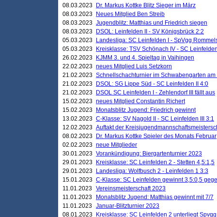
08.03.2023
Dr. Markus Kottke Blitz Sieger im März
08.03.2023
Neues Mitglied Ben Streib
08.03.2023
Jugendblitz: Matthias und Friedrich siegen
08.03.2023
DSOL: Leinfelden II - SV Königsbrück 2:2
05.03.2023
Landesliga: SC Leinfelden I - SpVgg Rommels
05.03.2023
Kreisklasse: TSV Schönach IV - SC Leinfelden 
26.02.2023
KJMM 3. und 4. Spieltag in Vaihingen
22.02.2023
neues Mitglied Luis Setzkorn
21.02.2023
Schnellschachturnier im Schwabengarten am
21.02.2023
DSOL: SG Lippe Süd - SC Leinfelden II 4:0
21.02.2023
DSOL SC Leinfelden I - Zehlendorf III fällt aus
15.02.2023
neues Mitglied Constantin Richert
15.02.2023
Monatsblitz Jugend: Friedrich gewinnt
13.02.2023
C-Klasse: SV Nagold II - SC Leinfelden III 3:1
12.02.2023
Auftakt der Kreisjugendmannschaftsmeistersc
08.02.2023
Dr. Markus Kottke Spieler des Monats Februar
02.02.2023
neue Mitglieder
30.01.2023
Vorankündigung: Biergartenturnier 2023
29.01.2023
Kreisklasse: SC Leinfelden 2 - Stetten 4,5:1,5
29.01.2023
Landesliga: Wolfbusch 2 - Leinfelden 1 3:3
15.01.2023
C-Klasse: SC Leinfelden gewinnt 3,5:0,5 geg
11.01.2023
Vereinsmeisterschaft 2023
11.01.2023
Monatsblitz Jugend: Matthias gewinnt mit 7/7
11.01.2023
Januar-Blitzturnier 2023
08.01.2023
Kreisklasse: SC Leinfelden 2 unterliegt Spvg