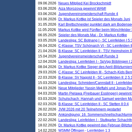
09.06.2026
Neues Mitglied Kei Brockschmidt
03.06.2026
Aiza Morozova gewinnt WAM!
03.06.2026
Jugendvereinsmeisterschaft Runde 4
03.06.2026
Dr. Markus Kottke ist Spieler des Monats Juni
31.05.2026
Karl Brettschneider punktet stark am Bodense
11.05.2026
Markus Kottke wird Fünfter beim Mönchfelder
06.05.2026
Spieler des Monats Mai - Dr. Markus Kottke
03.05.2026
Landesliga: SC Botnang I - SC Leinfelden I 5:
26.04.2026
C-Klasse: TSV Schönaich VI - SC Leinfelden II
21.04.2026
B-Klasse: SC Leinfelden II - TSV Heimsheim II
15.04.2026
Jugendvereinsmeisterschaft Runde 3
12.04.2026
Landesliga: Leinfelden I - SpVgg Böblingen I 
08.04.2026
Dr. Markus Kottke Sieger des April-Blitzturnier
29.03.2026
C-Klasse: SC Leinfelden III - Schach-Kids Ber
22.03.2026
B-Klasse: SV Nagold II - SC Leinfelden II: 2,5:
15.03.2026
Landesliga: Schmiden/Cannstatt II - Leinfelden
04.03.2026
Neue Mitglieder Yassin Meftahi und Jonas Pa
04.03.2026
Martin Pielawa (Freibauer Esslingen) gewinnt 
03.03.2026
Schulschach: Hannah und Samuel werden Ma
02.03.2026
B-Klasse: SC Leinfelden II - SC Stetten II 0:4
26.02.2026
JVM 2026 mit 20 Teilnehmern gestartet
26.02.2026
Ankündigung: 16. Sommerschnellschachturnie
22.02.2026
Landesliga: Leinfelden I - Stuttgarter Schachfr
18.02.2026
Dr. Markus Kottke gewinnt das Februar-Blitztu
14.02.2026
WSMM Öffingen - Leinfelden 1:3