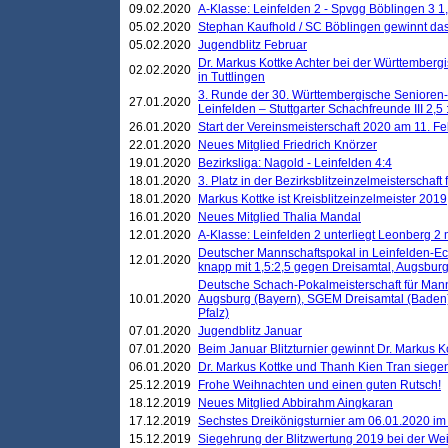
09.02.2020
A-Klasse: Leinfelden 2 - Spvgg Böblingen 3 1,
05.02.2020
Stephan Kaufhold / SC Böblingen gewinnt das 
05.02.2020
Jugendblitz Februar
Dr. Markus Kottke Achter bei der Württembergi
02.02.2020
in Tuttlingen
3. Runde der 30. Württembergische Senioren
27.01.2020
Leinfelden – Stuttgarter Schachfreunde III 2,5 
26.01.2020
Start der Vereinsmeisterschaft 2020 am 11. F
22.01.2020
Neues Mitglied Friedrich Knörzer
19.01.2020
Bezirksliga: Nagold - Leinfelden 4:4
18.01.2020
3. Platz in der Bezirksblitzeinzelmeisterschaft
18.01.2020
Markus Kottke ist Kreisblitzeinzelmeister 2019
16.01.2020
Neues Mitglied Thalia Mandal
12.01.2020
A-Klasse: Leinfelden 2 unterliegt Leonberg 2 
Deutscher Mannschaftspokal in Leinfelden-Ech
12.01.2020
knapp mit 1,5:2,5 gegen Dreisamtal, Augsbur
Deutsche Schach-Pokalmeisterschaft für Mann
10.01.2020
Augsburg (Bayern), SGEM Dreisamtal (Baden
Pfalz)
07.01.2020
Jugendblitz Januar
07.01.2020
Beim Januar Blitzturnier gewinnt Dr. Markus 
06.01.2020
Dr. Markus Kottke und Thanh Kien Tran siegen
25.12.2019
Frohe Weihnachten und einen guten Rutsch!
18.12.2019
Neues Mitglied Abbirahm Aingkaran
17.12.2019
Sechstes Dreikönigsturnier am 06.01.2020 im T
15.12.2019
Siegehrung der Blitzwertung 2019 bei der Wei