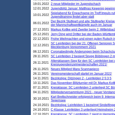
19.01.2022
2 neue Mitglieder im Jugendschach
12.01.2022
Jugendblitz Januar: Matthias Kewenig gewinn
Spielabend für Erwachsene im Treff Impuls ru
10.01.2022
Jugendtraining findet aber statt
Der Bezirk Stuttgart und alle Stuttgarter Krei
06.01.2022
der Mannschaftswettkämpfe auch im Januar
27.12.2021
Markus Kottke wird Zweiter beim 2. Wittelsb
25.12.2021
Jerry Ding wird Dritter bei der Baden-Württem
22.12.2021
Frohe Weihnachten und einen guten Rutsch i
SC Leinfelden bei der 21. Offenen Senioren S
12.12.2021
Mecklenburg-Vorpommern 2021
06.12.2021
Coronabedingte Änderungen beim Schachclub 
28.11.2021
SC Leinfelden 2 besiegt Spvgg Böblingen 2 mi
Altersklassen-Sieg für den SC Leinfelden bei
26.11.2021
Kreisjugendeinzelmeisterschaften 2021!
26.11.2021
Neues Mitglied Mara Scannapieco
26.11.2021
Vereinsmeisterschaft startet im Januar 2022
14.11.2021
Bezirksliga: Ditzingen 2 - Leinfelden 2,5:3,5
10.11.2021
Das November-Blitzturnier mit Dr. Markus Kott
07.11.2021
Kreisklasse: SC Leinfelden 2 unterliegt SC B
04.11.2021
Mitgliederversammlung 2021 - neuer Vorstan
Karl Brettschneider erfolgreich beim 9. Inte
30.10.2021
Tegernsee
24.10.2021
Bezirksliga: Leinfelden 1 bezwingt Sindelfinge
24.10.2021
C-Klasse: Leinfelden 3 unterliegt Heimsheim 2
17.10.2021
Kreisklasse: SC Leinfelden 2 siegt in Herrenbe