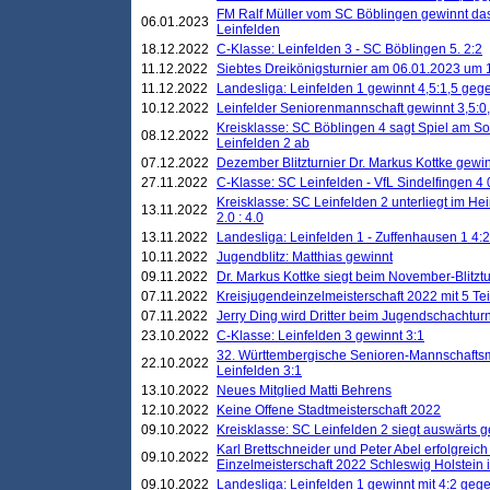
FM Ralf Müller vom SC Böblingen gewinnt das 
06.01.2023
Leinfelden
18.12.2022
C-Klasse: Leinfelden 3 - SC Böblingen 5. 2:2
11.12.2022
Siebtes Dreikönigsturnier am 06.01.2023 um 1
11.12.2022
Landesliga: Leinfelden 1 gewinnt 4,5:1,5 ge
10.12.2022
Leinfelder Seniorenmannschaft gewinnt 3,5:
Kreisklasse: SC Böblingen 4 sagt Spiel am S
08.12.2022
Leinfelden 2 ab
07.12.2022
Dezember Blitzturnier Dr. Markus Kottke gewin
27.11.2022
C-Klasse: SC Leinfelden - VfL Sindelfingen 4 
Kreisklasse: SC Leinfelden 2 unterliegt im H
13.11.2022
2.0 : 4.0
13.11.2022
Landesliga: Leinfelden 1 - Zuffenhausen 1 4:2
10.11.2022
Jugendblitz: Matthias gewinnt
09.11.2022
Dr. Markus Kottke siegt beim November-Blitztu
07.11.2022
Kreisjugendeinzelmeisterschaft 2022 mit 5 T
07.11.2022
Jerry Ding wird Dritter beim Jugendschachturn
23.10.2022
C-Klasse: Leinfelden 3 gewinnt 3:1
32. Württembergische Senioren-Mannschaftsm
22.10.2022
Leinfelden 3:1
13.10.2022
Neues Mitglied Matti Behrens
12.10.2022
Keine Offene Stadtmeisterschaft 2022
09.10.2022
Kreisklasse: SC Leinfelden 2 siegt auswärts g
Karl Brettschneider und Peter Abel erfolgreic
09.10.2022
Einzelmeisterschaft 2022 Schleswig Holstein 
09.10.2022
Landesliga: Leinfelden 1 gewinnt mit 4:2 geg