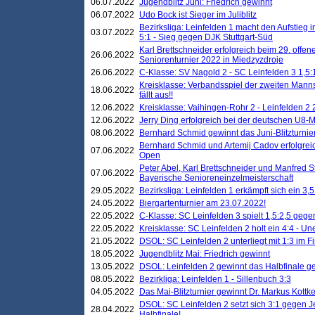
06.07.2022
Jugendblitz Juni: Friedrich gewinnt
06.07.2022
Udo Bock ist Sieger im Juliblitz
Bezirksliga: Leinfelden 1 macht den Aufstieg i
03.07.2022
5:1 - Sieg gegen DJK Stuttgart-Süd
Karl Brettschneider erfolgreich beim 29. off
26.06.2022
Seniorenturnier 2022 in Miedzyzdroje
26.06.2022
C-Klasse: SV Nagold 2 - SC Leinfelden 3 1,5:
Kreisklasse: Verbandsspiel der zweiten Manns
18.06.2022
fällt aus!!
12.06.2022
Kreisklasse: Vaihingen-Rohr 2 - Leinfelden 2 
12.06.2022
Jerry Ding erfolgreich bei der deutschen U8-M
08.06.2022
Bernhard Schmid gewinnt das Juni-Blitzturnie
Bernhard Schmid und Artemij Cadov erfolgreic
07.06.2022
Open
Peter Abel, Karl Brettschneider und Manfred St
07.06.2022
Bayerische Senioreneinzelmeisterschaft
29.05.2022
Bezirksliga: Leinfelden 1 erkämpft sich ein 3,
24.05.2022
Biergartenturnier am 23.07.2022!
22.05.2022
C-Klasse: SC Leinfelden 3 spielt 1,5:2,5 geg
22.05.2022
Kreisklasse: SC Leinfelden 2 holt ein 4:4 - 
21.05.2022
DSOL: SC Leinfelden 2 unterliegt mit 1:3 im F
18.05.2022
Jugendblitz Mai: Friedrich gewinnt
13.05.2022
DSOL: Leinfelden 2 gewinnt das Halbfinale geg
08.05.2022
Bezirkliga: Leinfelden 1 - Sillenbuch 3:3
04.05.2022
Das Mai-Blitzturnier gewinnt Dr. Markus Kottk
DSOL: SC Leinfelden 2 setzt sich 3:1 gegen J
28.04.2022
Halbfinale!