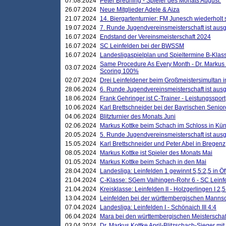
07.08.2024
Peter Breuning - Spieler des Monats August.
26.07.2024
Neue Mitglieder Adele & Aiza
21.07.2024
14. Biergartenturnier: FM Junesch wiederholt
19.07.2024
7. Runde Jugendvereinsmeisterschaft ist ausg
16.07.2024
Endstand der Vereinsmeisterschaft 2024
16.07.2024
SC Leinfelden bei der BWSSM
16.07.2024
Landesligaspielplan und Spieltermine B-Kla
Same Procedure As Every Month - Dr. Markus 
03.07.2024
Scoring 100%
02.07.2024
Drei Leinfeldener beim Großmeistersimultan 
28.06.2024
6. Runde Jugendvereinsmeisterschaft ist ausg
18.06.2024
Frank Gehringer ist C-Trainer - Leistungssport
10.06.2024
Karl Brettschneider bei der Bayrischen Senio
04.06.2024
Blitzturnier des Monats Juni
02.06.2024
Markus Kottke beim Schach im Schloss in Kü
20.05.2024
5. Runde Jugendvereinsmeisterschaft ist ausg
15.05.2024
Karl Brettschneider und Peter Abel in Bregenz
08.05.2024
Markus Kottke ist Spieler des Monats Mai
01.05.2024
Markus Kottke beim Schach in den Mai
28.04.2024
Landesliga: Leinfelden 1 gewinnt 5,5:2,5 in Ö
21.04.2024
C-Klasse: SGem Vaihingen-Rohr 6 - SC Leinfe
21.04.2024
Kreisklasse: Leinfelden II - Holzgerlingen I 2,5
13.04.2024
Leinfelden bei der württembergischen Mannsc
07.04.2024
Landesliga: Leinfelden I - Schönaich III 4:4
06.04.2024
Mara bei den württembergischen Meisterscha
03.04.2024
Dr. Markus Kottke April-Blitzschach-Sieger mit