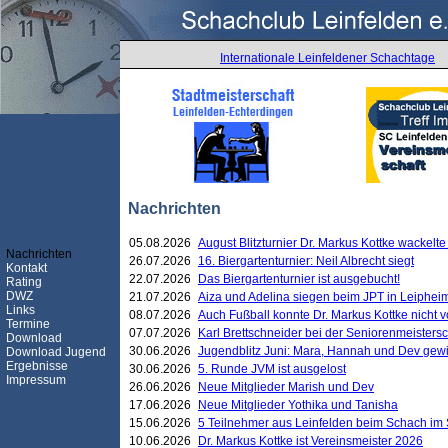
Internationale Leinfeldener Schachtage
Nachrichten
05.08.2026
August Blitzturnier Dr. Markus Kottke wackel
Nachrichten
26.07.2026
16. Biergartenturnier: Neil Albrecht siegt
Kontakt
22.07.2026
Das Biergartenturnier ist ausgebucht!
Rating
DWZ
21.07.2026
Aiza und Adelina siegen beim JPT in Leiphei
Links
08.07.2026
Auch Fußball konnte Dr. Markus Kottke nicht
Termine
07.07.2026
Karl Brettschneider bei der Seniorenmeister
Download
30.06.2026
Jugendblitz Juni: Mara, Hannah und Dev gew
Download Jugend
Ergebnisse
30.06.2026
5. Runde JVM ist ausgelost
Impressum
26.06.2026
Neue Mitglieder Marish und Dev
17.06.2026
Neue Mitglieder Yothika und Tanisha
15.06.2026
5 Teilnehmer aus Leinfelden beim Schach im 
10.06.2026
Dr. Markus Kottke ist Vereinsmeister 2026