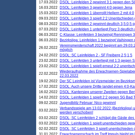
17.03.2022
DSOL: Leinfelden 2 gewinnt 3:1 gegen den 
16.03.2022
DSOL: Leinfelden 3 gewinnt 4:0 gegen Jena
15.03.2022
DSOL: Leinfelden 1 überrollt Hellern 2 mit 4:0
09.03.2022
DSOL: Leinfelden 3 spielt 2:2 Unentschieden
08.03.2022
DSOL: Leinfelden 2 gewinnt deutlich 3,5:0,5
07.03.2022
DSOL: Leinfelden 1 unterliegt Porz 3 deutlich 
06.03.2022
C-Klasse: Leinfelden 3 bezwingt Renningen 3 
06.03.2022
Bezirksliga: Leinfelden 1 bezwingt Vaihingen m
Vereinsmeisterschaft 2022 beginnt am 29.03.2
26.02.2022
möglich
24.02.2022
DSOL: SC Leinfelden 2 - SF Freiberg 2,5;1,5
23.02.2022
DSOL: Leinfelden 3 unterliegt mit 1:3 gegen S
23.02.2022
DSOL: Leinfelden 1 spielt erneut 2:2 unentsc
Wiederaufnahme des Erwachsenen-Spielabend
22.02.2022
22.03.2022
19.02.2022
Der SC Leinfelden ist Vizemeister im Bezirksm
17.02.2022
DSOL: Auch unsere Dritte landet einen 4:0-Ka
16.02.2022
DSOL: Kantersieg unserer Zweiten gegen Ber
14.02.2022
DSOL: Leinfelden 1 spielt 2:2 gegen SG Bad 
09.02.2022
Jugendblitz Februar: Nico gewinnt
Verbandsspiele am 13.02.2022 (Bezirksliga) 
03.02.2022
werden verschoben!
03.02.2022
DSOL; SC Leinfelden 2 schlägt die Gäste des
03.02.2022
DSOL: Leinfelden 1 spielt unentschieden gege
02.02.2022
DSOL; SC Leinfelden 3 spielt unentschieden
31.01.2022
Erwachsenenschach im Treff Impuls bleibt im