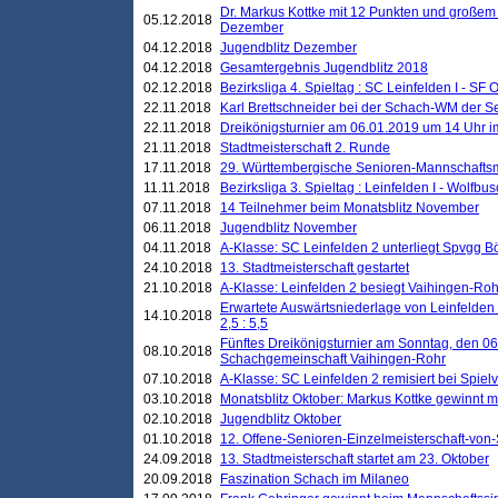
Dr. Markus Kottke mit 12 Punkten und großem
05.12.2018
Dezember
04.12.2018
Jugendblitz Dezember
04.12.2018
Gesamtergebnis Jugendblitz 2018
02.12.2018
Bezirksliga 4. Spieltag : SC Leinfelden I - SF O
22.11.2018
Karl Brettschneider bei der Schach-WM der S
22.11.2018
Dreikönigsturnier am 06.01.2019 um 14 Uhr im 
21.11.2018
Stadtmeisterschaft 2. Runde
17.11.2018
29. Württembergische Senioren-Mannschaftsm
11.11.2018
Bezirksliga 3. Spieltag : Leinfelden I - Wolfbusch
07.11.2018
14 Teilnehmer beim Monatsblitz November
06.11.2018
Jugendblitz November
04.11.2018
A-Klasse: SC Leinfelden 2 unterliegt Spvgg Bö
24.10.2018
13. Stadtmeisterschaft gestartet
21.10.2018
A-Klasse: Leinfelden 2 besiegt Vaihingen-Rohr 
Erwartete Auswärtsniederlage von Leinfelden 
14.10.2018
2,5 : 5,5
Fünftes Dreikönigsturnier am Sonntag, den 0
08.10.2018
Schachgemeinschaft Vaihingen-Rohr
07.10.2018
A-Klasse: SC Leinfelden 2 remisiert bei Spie
03.10.2018
Monatsblitz Oktober: Markus Kottke gewinnt mi
02.10.2018
Jugendblitz Oktober
01.10.2018
12. Offene-Senioren-Einzelmeisterschaft-von
24.09.2018
13. Stadtmeisterschaft startet am 23. Oktober
20.09.2018
Faszination Schach im Milaneo