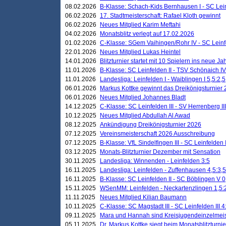
08.02.2026
B-Klasse: Schach-Kids Bernhausen I - SC Leinf
06.02.2026
17. Stadtmeisterschaft: Rafael Kloth gewinnt
06.02.2026
Neues Mitglied Karim Meftahi
04.02.2026
Monatsblitz verlegt auf 17.02.2026
01.02.2026
C-Klasse: SGem Vaihingen/Rohr IV - SC Leinfel
22.01.2026
Neues Mitglied Lukas Heintel
14.01.2026
Blitzturnier startet mit 10 Spielern ins neue J
11.01.2026
B-Klasse: SC Leinfelden II - TSV Schönaich IV
11.01.2026
Landesliga: Leinfelden I - Waiblingen I 5,5:2,5
06.01.2026
Markus Kottke gewinnt das Dreikönigsturnier
06.01.2026
Neues Mitglied Johannes Bladt
14.12.2025
C-Klasse: SC Leinfelden III - SV Herrenberg III
10.12.2025
Neues Mitglied Abdullah Al Awad
08.12.2025
Ankündigung Dreikönigsturnier 2026
07.12.2025
Vereinsmeisterschaft 2026 Ausschreibung
07.12.2025
B-Klasse: VfL Sindelfingen III - SC Leinfelden I
03.12.2025
Monats-Blitzturnier Dezember mit Sensation
30.11.2025
Landesliga: Winnenden - Leinfelden 3:5
16.11.2025
Landesliga: Leinfelden - Zuffenhausen 4,5:3,5
16.11.2025
B-Klasse: SC Leinfelden II - SC Böblingen V 0
15.11.2025
WSenMM: Leinfelden - Neckartenzlingen 1,5:
11.11.2025
Neues Mitglied Kilian Baumann
10.11.2025
C-Klasse: SC Magstadt III - SC Leinfelden III 4
09.11.2025
Mara und Hannah sind Kreisjugendeinzelmei
05.11.2025
Dr. Markus Kottke siegt beim Monatsblitzturn