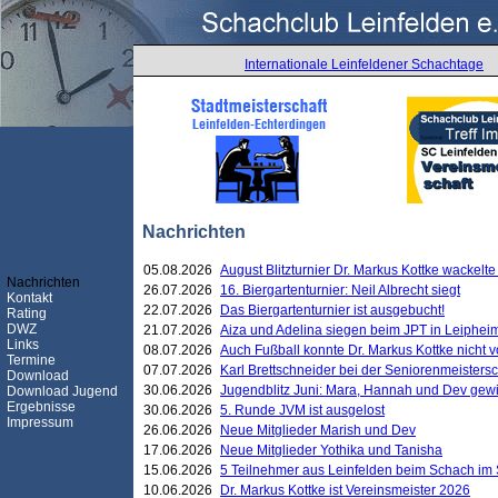
Internationale Leinfeldener Schachtage
Nachrichten
05.08.2026
August Blitzturnier Dr. Markus Kottke wackel
Nachrichten
26.07.2026
16. Biergartenturnier: Neil Albrecht siegt
Kontakt
22.07.2026
Das Biergartenturnier ist ausgebucht!
Rating
DWZ
21.07.2026
Aiza und Adelina siegen beim JPT in Leiphei
Links
08.07.2026
Auch Fußball konnte Dr. Markus Kottke nicht
Termine
07.07.2026
Karl Brettschneider bei der Seniorenmeister
Download
30.06.2026
Jugendblitz Juni: Mara, Hannah und Dev gew
Download Jugend
Ergebnisse
30.06.2026
5. Runde JVM ist ausgelost
Impressum
26.06.2026
Neue Mitglieder Marish und Dev
17.06.2026
Neue Mitglieder Yothika und Tanisha
15.06.2026
5 Teilnehmer aus Leinfelden beim Schach im 
10.06.2026
Dr. Markus Kottke ist Vereinsmeister 2026