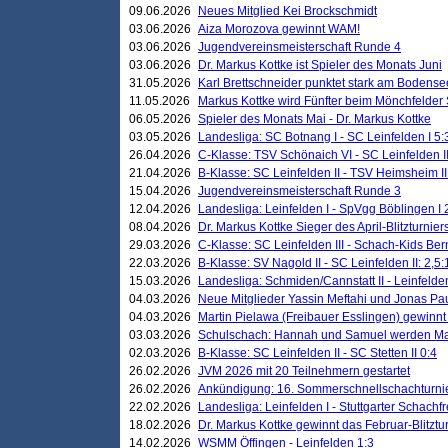
09.06.2026
Neues Mitglied Kei Brockschmidt
03.06.2026
Aiza Morozova gewinnt WAM!
03.06.2026
Jugendvereinsmeisterschaft Runde 4
03.06.2026
Dr. Markus Kottke ist Spieler des Monats Juni
31.05.2026
Karl Brettschneider punktet stark am Bodense
11.05.2026
Markus Kottke wird Fünfter beim Mönchfelder
06.05.2026
Spieler des Monats Mai - Dr. Markus Kottke
03.05.2026
Landesliga: SC Botnang I - SC Leinfelden I 5:
26.04.2026
C-Klasse: TSV Schönaich VI - SC Leinfelden II
21.04.2026
B-Klasse: SC Leinfelden II - TSV Heimsheim II
15.04.2026
Jugendvereinsmeisterschaft Runde 3
12.04.2026
Landesliga: Leinfelden I - SpVgg Böblingen I 
08.04.2026
Dr. Markus Kottke Sieger des April-Blitzturnier
29.03.2026
C-Klasse: SC Leinfelden III - Schach-Kids Ber
22.03.2026
B-Klasse: SV Nagold II - SC Leinfelden II: 2,5:
15.03.2026
Landesliga: Schmiden/Cannstatt II - Leinfelden
04.03.2026
Neue Mitglieder Yassin Meftahi und Jonas Pa
04.03.2026
Martin Pielawa (Freibauer Esslingen) gewinnt 
03.03.2026
Schulschach: Hannah und Samuel werden Ma
02.03.2026
B-Klasse: SC Leinfelden II - SC Stetten II 0:4
26.02.2026
JVM 2026 mit 20 Teilnehmern gestartet
26.02.2026
Ankündigung: 16. Sommerschnellschachturnie
22.02.2026
Landesliga: Leinfelden I - Stuttgarter Schachfr
18.02.2026
Dr. Markus Kottke gewinnt das Februar-Blitztu
14.02.2026
WSMM Öffingen - Leinfelden 1:3