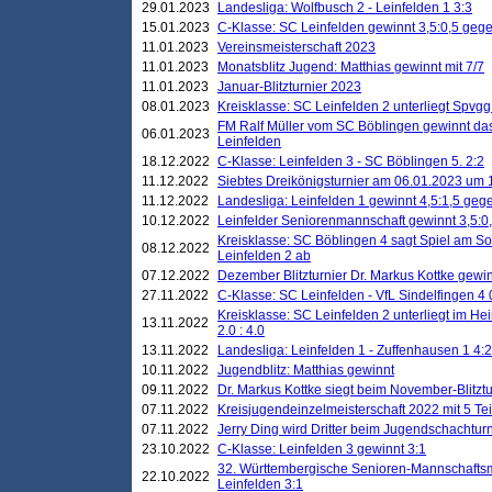
29.01.2023
Landesliga: Wolfbusch 2 - Leinfelden 1 3:3
15.01.2023
C-Klasse: SC Leinfelden gewinnt 3,5:0,5 geg
11.01.2023
Vereinsmeisterschaft 2023
11.01.2023
Monatsblitz Jugend: Matthias gewinnt mit 7/7
11.01.2023
Januar-Blitzturnier 2023
08.01.2023
Kreisklasse: SC Leinfelden 2 unterliegt Spvg
FM Ralf Müller vom SC Böblingen gewinnt das 
06.01.2023
Leinfelden
18.12.2022
C-Klasse: Leinfelden 3 - SC Böblingen 5. 2:2
11.12.2022
Siebtes Dreikönigsturnier am 06.01.2023 um 1
11.12.2022
Landesliga: Leinfelden 1 gewinnt 4,5:1,5 ge
10.12.2022
Leinfelder Seniorenmannschaft gewinnt 3,5:
Kreisklasse: SC Böblingen 4 sagt Spiel am S
08.12.2022
Leinfelden 2 ab
07.12.2022
Dezember Blitzturnier Dr. Markus Kottke gewin
27.11.2022
C-Klasse: SC Leinfelden - VfL Sindelfingen 4 
Kreisklasse: SC Leinfelden 2 unterliegt im H
13.11.2022
2.0 : 4.0
13.11.2022
Landesliga: Leinfelden 1 - Zuffenhausen 1 4:2
10.11.2022
Jugendblitz: Matthias gewinnt
09.11.2022
Dr. Markus Kottke siegt beim November-Blitztu
07.11.2022
Kreisjugendeinzelmeisterschaft 2022 mit 5 T
07.11.2022
Jerry Ding wird Dritter beim Jugendschachturn
23.10.2022
C-Klasse: Leinfelden 3 gewinnt 3:1
32. Württembergische Senioren-Mannschaftsm
22.10.2022
Leinfelden 3:1