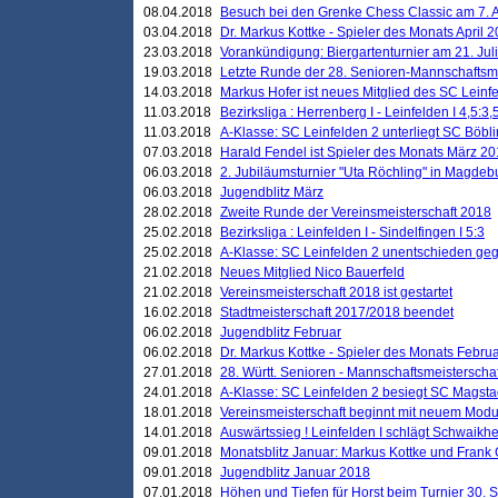
08.04.2018
Besuch bei den Grenke Chess Classic am 7. A
03.04.2018
Dr. Markus Kottke - Spieler des Monats April 
23.03.2018
Vorankündigung: Biergartenturnier am 21. Jul
19.03.2018
Letzte Runde der 28. Senioren-Mannschaftsme
14.03.2018
Markus Hofer ist neues Mitglied des SC Leinf
11.03.2018
Bezirksliga : Herrenberg I - Leinfelden I 4,5:3,
11.03.2018
A-Klasse: SC Leinfelden 2 unterliegt SC Böbli
07.03.2018
Harald Fendel ist Spieler des Monats März 2
06.03.2018
2. Jubiläumsturnier "Uta Röchling" in Magdebu
06.03.2018
Jugendblitz März
28.02.2018
Zweite Runde der Vereinsmeisterschaft 2018
25.02.2018
Bezirksliga : Leinfelden I - Sindelfingen I 5:3
25.02.2018
A-Klasse: SC Leinfelden 2 unentschieden geg
21.02.2018
Neues Mitglied Nico Bauerfeld
21.02.2018
Vereinsmeisterschaft 2018 ist gestartet
16.02.2018
Stadtmeisterschaft 2017/2018 beendet
06.02.2018
Jugendblitz Februar
06.02.2018
Dr. Markus Kottke - Spieler des Monats Febru
27.01.2018
28. Württ. Senioren - Mannschaftsmeisterscha
24.01.2018
A-Klasse: SC Leinfelden 2 besiegt SC Magstadt
18.01.2018
Vereinsmeisterschaft beginnt mit neuem Mod
14.01.2018
Auswärtssieg ! Leinfelden I schlägt Schwaikhei
09.01.2018
Monatsblitz Januar: Markus Kottke und Frank
09.01.2018
Jugendblitz Januar 2018
07.01.2018
Höhen und Tiefen für Horst beim Turnier 30. 