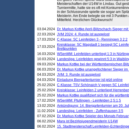
Meisterschaften der U14W in Lindau. Gut gesta
Turniermitte, hatte sie es oft mit Konkurrentin
in der Schlussrunde spielte sie sogar am Spi
Meisterin. Am Ende belegte sie mit 3 Punkten 
Mittelfeld. Herzlichen Glückwunsch!
03.04.2024
Dr. Markus Kottke April-Blitzschach-Sieger mit
22.03.2024
JVM 2024: 4. Runde ist ausgelost
17.03.2024
C-Klasse: SC Leinfelden 3 - Renningen 3 2:2
Kreisklasse: SC Magstadt 1 besiegt SC Leinfe
17.03.2024
Brettpunkten
16.03.2024
WSenMM: Leinfelden unterliegt 1:3 in Nürting
10.03.2024
Landesliga: Leinfelden gewinnt 5:3 in Waibli
09.03.2024
Markus Kottke bei der Württembergischen Blit
06.03.2024
Dr. Markus Kottke unangefochtener Sieger im M
04.03.2024
JVM: 3. Runde ist ausgelost
04.03.2024
Einladung Biergartenturnier ist jetzt online
25.02.2024
C-Klasse: TSV Schönaich V gegen SC Leinfelde
25.02.2024
Kreisklasse: Leinfelden 2 unterliegt Herrenber
25.02.2024
Markus Kottke qualifiziert sich für die württem
17.02.2024
WSenMM: Pfullingen - Leinfelden 2,5:1,5
13.02.2024
Ankündigung: 14. Biergartenturnier am 20. Ju
11.02.2024
Landesliga: Leinfelden - Zuffenhausen 3:5
07.02.2024
Dr. Markus Kottke Spieler des Monats Februar
06.02.2024
Mara ist Bezirksjugendmeisterin U14W
06.02.2024
15. Stadtmeisterschaft Leinfelden-Echterding