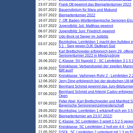
23.07.2022
Frank Ott gewinnt das Biergartenturnier 2022
20.07.2022
Bauerndiplom für Mara und Mukund
20.07.2022
Biergartenturnier 2022
16.07.2022
7. Off. Baden-Württembergische Senioren-Ein
13.07.2022
Jugendblitz Juli: Matthias gewinnt
06.07.2022
Jugendblitz Juni: Friedrich gewinnt
06.07.2022
Udo Bock ist Sieger im Juliblitz
Bezirksliga: Leinfelden 1 macht den Aufstieg i
03.07.2022
5:1 - Sieg gegen DJK Stuttgart-Süd
Karl Brettschneider erfolgreich beim 29. off
26.06.2022
Seniorenturnier 2022 in Miedzyzdroje
26.06.2022
C-Klasse: SV Nagold 2 - SC Leinfelden 3 1,5:
Kreisklasse: Verbandsspiel der zweiten Manns
18.06.2022
fällt aus!!
12.06.2022
Kreisklasse: Vaihingen-Rohr 2 - Leinfelden 2 
12.06.2022
Jerry Ding erfolgreich bei der deutschen U8-M
08.06.2022
Bernhard Schmid gewinnt das Juni-Blitzturnie
Bernhard Schmid und Artemij Cadov erfolgreic
07.06.2022
Open
Peter Abel, Karl Brettschneider und Manfred St
07.06.2022
Bayerische Senioreneinzelmeisterschaft
29.05.2022
Bezirksliga: Leinfelden 1 erkämpft sich ein 3,
24.05.2022
Biergartenturnier am 23.07.2022!
22.05.2022
C-Klasse: SC Leinfelden 3 spielt 1,5:2,5 geg
22.05.2022
Kreisklasse: SC Leinfelden 2 holt ein 4:4 - 
21.05.2022
DSOL: SC Leinfelden 2 unterliegt mit 1:3 im F