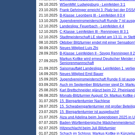
26.10.2025
WSenMM: Ludwigsburg - Leinfelden 3:1
23.10.2025
Frank Gehringer erreicht 3. Platz bei der DS
21.10.2025
B-Klasse: Leonberg III - Leinfelden II 0:4
13.10.2025
Jugendvereinsmeisterschaft Runde 7 ist ausg
12.10.2025
Landesliga: Feuerbach - Leinfelden 4:4
12.10.2025
C-Klasse: Leinfelden III - Renningen III 3:1
12.10.2025
Stadtmeisterschaft LE startet am 13.11. in Stet
08.10.2025
Oktober Blitzturnier endet mit einer Sensation!
30.09.2025
Neues Mitglied Luis Zhi
28.09.2025
B-Klasse: Leinfelden II - Spvgg Renningen II 2
Markus Kottke wird erneut Deutscher Meister 
27.09.2025
Seniorenmannschaft
21.09.2025
Saisonauftakt Landesliga: Leinfelden 1. verlier
16.09.2025
Neues Mitglied Emil Bauer
15.09.2025
Jugendvereinsmeisterschaft Runde 6 ist ausg
03.09.2025
Auch im September Blitzturnier siegt Dr. Mark
25.08.2025
Karl Brettschneider glänzt beim 22. Pheinlan
06.08.2025
Monats-Blitzturnier August: Dr. Markus Kottke
31.07.2025
15. Biergartenturnier Nachlese
28.07.2025
15. Schwabengartenturnier mit großer Beteili
23.07.2025
15. Biergartenturnier ist ausgebucht!
21.07.2025
Aiza und Adelina beim Jugendopen 2025 in 
07.07.2025
Baden-Württembergische Mädchenmeistersch
02.07.2025
Hitzeschlacht beim Juli Blitzturnier
01.07.2025
Schach im Schloss: Markus Kottke in Künzels