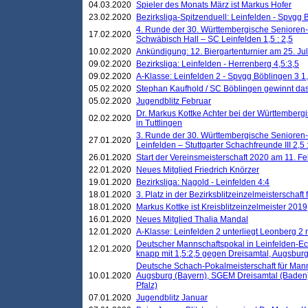
04.03.2020
Spieler des Monats März ist Markus Hofer
23.02.2020
Bezirksliga-Spitzenduell: Leinfelden - Spvgg 
4. Runde der 30. Württembergische Senioren
17.02.2020
Schwäbisch Hall – SC Leinfelden 1,5 : 2,5
10.02.2020
Ankündigung: 12. Biergartenturnier am 25. Juli
09.02.2020
Bezirksliga: Leinfelden - Herrenberg 4,5:3,5
09.02.2020
A-Klasse: Leinfelden 2 - Spvgg Böblingen 3 1,
05.02.2020
Stephan Kaufhold / SC Böblingen gewinnt das 
05.02.2020
Jugendblitz Februar
Dr. Markus Kottke Achter bei der Württembergi
02.02.2020
in Tuttlingen
3. Runde der 30. Württembergische Senioren
27.01.2020
Leinfelden – Stuttgarter Schachfreunde III 2,5 
26.01.2020
Start der Vereinsmeisterschaft 2020 am 11. F
22.01.2020
Neues Mitglied Friedrich Knörzer
19.01.2020
Bezirksliga: Nagold - Leinfelden 4:4
18.01.2020
3. Platz in der Bezirksblitzeinzelmeisterschaft
18.01.2020
Markus Kottke ist Kreisblitzeinzelmeister 2019
16.01.2020
Neues Mitglied Thalia Mandal
12.01.2020
A-Klasse: Leinfelden 2 unterliegt Leonberg 2 
Deutscher Mannschaftspokal in Leinfelden-Ech
12.01.2020
knapp mit 1,5:2,5 gegen Dreisamtal, Augsbur
Deutsche Schach-Pokalmeisterschaft für Mann
10.01.2020
Augsburg (Bayern), SGEM Dreisamtal (Baden
Pfalz)
07.01.2020
Jugendblitz Januar