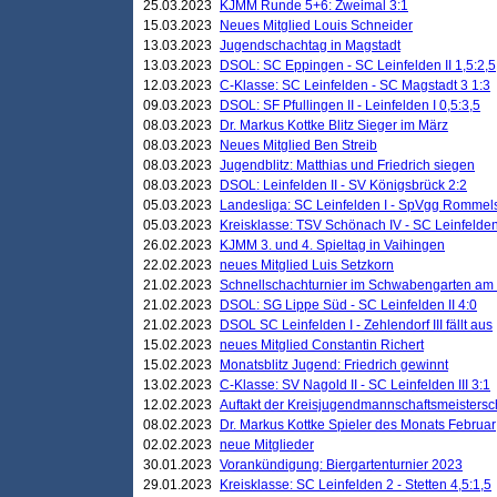
25.03.2023
KJMM Runde 5+6: Zweimal 3:1
15.03.2023
Neues Mitglied Louis Schneider
13.03.2023
Jugendschachtag in Magstadt
13.03.2023
DSOL: SC Eppingen - SC Leinfelden II 1,5:2,5
12.03.2023
C-Klasse: SC Leinfelden - SC Magstadt 3 1:3
09.03.2023
DSOL: SF Pfullingen II - Leinfelden I 0,5:3,5
08.03.2023
Dr. Markus Kottke Blitz Sieger im März
08.03.2023
Neues Mitglied Ben Streib
08.03.2023
Jugendblitz: Matthias und Friedrich siegen
08.03.2023
DSOL: Leinfelden II - SV Königsbrück 2:2
05.03.2023
Landesliga: SC Leinfelden I - SpVgg Rommels
05.03.2023
Kreisklasse: TSV Schönach IV - SC Leinfelden 
26.02.2023
KJMM 3. und 4. Spieltag in Vaihingen
22.02.2023
neues Mitglied Luis Setzkorn
21.02.2023
Schnellschachturnier im Schwabengarten am
21.02.2023
DSOL: SG Lippe Süd - SC Leinfelden II 4:0
21.02.2023
DSOL SC Leinfelden I - Zehlendorf III fällt aus
15.02.2023
neues Mitglied Constantin Richert
15.02.2023
Monatsblitz Jugend: Friedrich gewinnt
13.02.2023
C-Klasse: SV Nagold II - SC Leinfelden III 3:1
12.02.2023
Auftakt der Kreisjugendmannschaftsmeistersc
08.02.2023
Dr. Markus Kottke Spieler des Monats Februar
02.02.2023
neue Mitglieder
30.01.2023
Vorankündigung: Biergartenturnier 2023
29.01.2023
Kreisklasse: SC Leinfelden 2 - Stetten 4,5:1,5