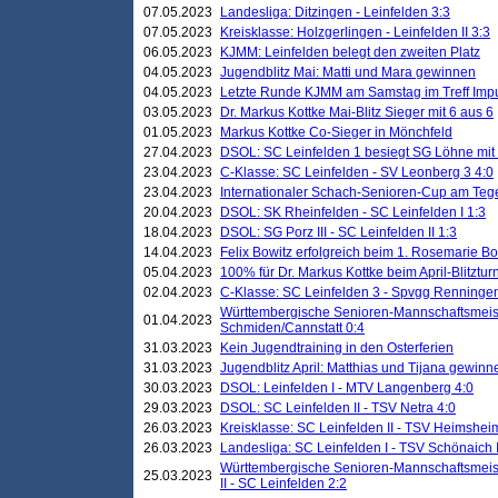
07.05.2023
Landesliga: Ditzingen - Leinfelden 3:3
07.05.2023
Kreisklasse: Holzgerlingen - Leinfelden II 3:3
06.05.2023
KJMM: Leinfelden belegt den zweiten Platz
04.05.2023
Jugendblitz Mai: Matti und Mara gewinnen
04.05.2023
Letzte Runde KJMM am Samstag im Treff Imp
03.05.2023
Dr. Markus Kottke Mai-Blitz Sieger mit 6 aus 6
01.05.2023
Markus Kottke Co-Sieger in Mönchfeld
27.04.2023
DSOL: SC Leinfelden 1 besiegt SG Löhne mit 
23.04.2023
C-Klasse: SC Leinfelden - SV Leonberg 3 4:0
23.04.2023
Internationaler Schach-Senioren-Cup am Te
20.04.2023
DSOL: SK Rheinfelden - SC Leinfelden I 1:3
18.04.2023
DSOL: SG Porz III - SC Leinfelden II 1:3
14.04.2023
Felix Bowitz erfolgreich beim 1. Rosemarie B
05.04.2023
100% für Dr. Markus Kottke beim April-Blitztur
02.04.2023
C-Klasse: SC Leinfelden 3 - Spvgg Renningen
Württembergische Senioren-Mannschaftsmeist
01.04.2023
Schmiden/Cannstatt 0:4
31.03.2023
Kein Jugendtraining in den Osterferien
31.03.2023
Jugendblitz April: Matthias und Tijana gewinn
30.03.2023
DSOL: Leinfelden I - MTV Langenberg 4:0
29.03.2023
DSOL: SC Leinfelden II - TSV Netra 4:0
26.03.2023
Kreisklasse: SC Leinfelden II - TSV Heimsheim
26.03.2023
Landesliga: SC Leinfelden I - TSV Schönaich II
Württembergische Senioren-Mannschaftsmeiste
25.03.2023
II - SC Leinfelden 2:2