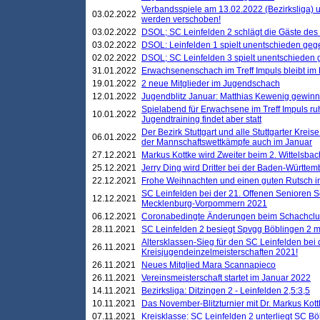
Verbandsspiele am 13.02.2022 (Bezirksliga) 
03.02.2022
werden verschoben!
03.02.2022
DSOL; SC Leinfelden 2 schlägt die Gäste des
03.02.2022
DSOL: Leinfelden 1 spielt unentschieden gege
02.02.2022
DSOL; SC Leinfelden 3 spielt unentschieden
31.01.2022
Erwachsenenschach im Treff Impuls bleibt im
19.01.2022
2 neue Mitglieder im Jugendschach
12.01.2022
Jugendblitz Januar: Matthias Kewenig gewinn
Spielabend für Erwachsene im Treff Impuls ru
10.01.2022
Jugendtraining findet aber statt
Der Bezirk Stuttgart und alle Stuttgarter Krei
06.01.2022
der Mannschaftswettkämpfe auch im Januar
27.12.2021
Markus Kottke wird Zweiter beim 2. Wittelsb
25.12.2021
Jerry Ding wird Dritter bei der Baden-Württem
22.12.2021
Frohe Weihnachten und einen guten Rutsch i
SC Leinfelden bei der 21. Offenen Senioren S
12.12.2021
Mecklenburg-Vorpommern 2021
06.12.2021
Coronabedingte Änderungen beim Schachclub 
28.11.2021
SC Leinfelden 2 besiegt Spvgg Böblingen 2 mi
Altersklassen-Sieg für den SC Leinfelden bei
26.11.2021
Kreisjugendeinzelmeisterschaften 2021!
26.11.2021
Neues Mitglied Mara Scannapieco
26.11.2021
Vereinsmeisterschaft startet im Januar 2022
14.11.2021
Bezirksliga: Ditzingen 2 - Leinfelden 2,5:3,5
10.11.2021
Das November-Blitzturnier mit Dr. Markus Kott
07.11.2021
Kreisklasse: SC Leinfelden 2 unterliegt SC B