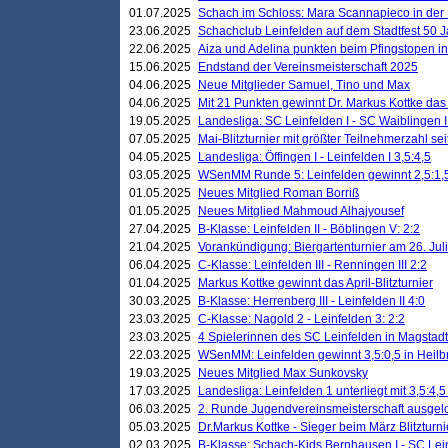
01.07.2025
Schach im Schloss: Mara Scannapieco in der
23.06.2025
Schachclub Leinfelden auf dem Stadtfest 50 
22.06.2025
Aiza und Adelina punkten beim Pfingstopen i
15.06.2025
Endstand der Vereinsmeisterschaft 2025
04.06.2025
Neue Mitglieder Samuel, Tino und Max
04.06.2025
Mit 21 Punkten gewinnt Dr. Markus Kottke das J
19.05.2025
Landesliga: SC Leinfelden I - SC Waiblingen I
07.05.2025
Mai-Blitzturnier mit größter Teilnehmerzahl se
04.05.2025
Landesliga: Öffingen I - Leinfelden I 3,5:4,5
03.05.2025
WSenMM Runde 5: Leinfelden gewinnt 2,5:1,
01.05.2025
Neues Mitglied Roman Borriß
01.05.2025
Neues Mitglied Mahmoud Alhajyousef
27.04.2025
B-Klasse: Leinfelden II - Böblingen V: 2:2
21.04.2025
Vorankündigung: Biergartenturnier am 26. Juli
06.04.2025
C-Klasse: Leinfelden III - Renningen III 2:2
01.04.2025
Markus Kottke gewinnt das April-Blitzturnier
30.03.2025
B-Klasse: Herrenberg III - Leinfelden II 4:0
23.03.2025
C-Klasse: Nagold 2 - Leinfelden 3: 2:2
23.03.2025
4 Spielerinnen des SC Leinfelden in Magstadt
22.03.2025
WSenMM: Leinfelden gewinnt 3,5:0,5 in Heilb
19.03.2025
Neues Mitglied Max Sunkovsky
17.03.2025
Landesliga: Leinfelden 1 unterliegt mit 3,5:4,5
06.03.2025
2. Runde Jugendvereinsmeisterschaft ausgel
05.03.2025
Dr.Markus Kottke - Sieger beim März Blitzturni
02.03.2025
B-Klasse: Schach-Kids Bernhausen I - SC Lein