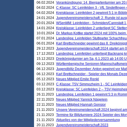
06.02.2024
Vorankündigung: 14. Biergartenturnier am 20
04.02.2024
C-Klasse: SC Leinfelden 3 - VfL Sindelfingen 
04.02.2024
Kreisklasse: Leinfelden 2 gewinnt 5:1 in Böbl
24.01.2024
Jugendvereinsmeisterschaft: 2. Runde ist aus
20.01.2024
WSenMM: Leinfelden - Schmiden/Cannstatt 1,
14.01.2024
Kreisklasse: Leinfelden 2 unterliegt SC Stette
10.01.2024
Dr. Markus Kottke startet 2024 mit 100% beim 
07.01.2024
Landesliga: Leinfelden Stuttgarter Schachfreun
06.01.2024
Karl Brettschneider gewinnt das 8. Dreikönigs
29.12.2023
Jugendvereinsmeisterschaft 2024 startet am 0
17.12.2023
Landesliga: Leinfelden unterliegt Backnang kn
15.12.2023
Dreikönigsturnier am Sa, 6.1.2023 ab 14:00 U
09.12.2023
Württembergische Senioren-Mannschaftsmeiste
06.12.2023
Jugendblitz Dezember: Anton gewinnt vor Matt
06.12.2023
Karl Brettschneider - Spieler des Monats De
05.12.2023
Neues Mitglied Emile Renkl
03.12.2023
C-Klasse: TSV Simmozheim 1 - SC Leinfelden
03.12.2023
Kreisklasse: SC Leinfelden 2 – TSV Heimshei
26.11.2023
Landesliga: Leinfelden 1 gewinnt 5:3 in Ro
22.11.2023
Neues Mitglied Yannick Nägelein
22.11.2023
Neues Mitglied Hannah Gonsior
21.11.2023
Unsere Vereinsmeisterschaft 2024 beginnt am
21.11.2023
Termine für Blitzturniere 2024 Spieler des Mon
21.11.2023
Aktuelles von der Mitgliederversammlung
20.11.2023
Jugendvereinsmeisterschaft 2023