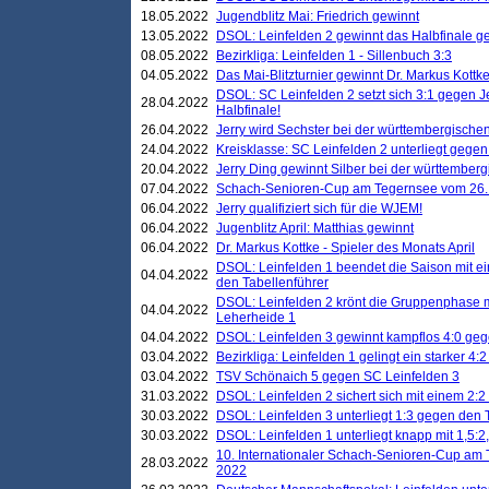
18.05.2022
Jugendblitz Mai: Friedrich gewinnt
13.05.2022
DSOL: Leinfelden 2 gewinnt das Halbfinale geg
08.05.2022
Bezirkliga: Leinfelden 1 - Sillenbuch 3:3
04.05.2022
Das Mai-Blitzturnier gewinnt Dr. Markus Kottk
DSOL: SC Leinfelden 2 setzt sich 3:1 gegen J
28.04.2022
Halbfinale!
26.04.2022
Jerry wird Sechster bei der württembergische
24.04.2022
Kreisklasse: SC Leinfelden 2 unterliegt gege
20.04.2022
Jerry Ding gewinnt Silber bei der württemberg
07.04.2022
Schach-Senioren-Cup am Tegernsee vom 26. M
06.04.2022
Jerry qualifiziert sich für die WJEM!
06.04.2022
Jugenblitz April: Matthias gewinnt
06.04.2022
Dr. Markus Kottke - Spieler des Monats April
DSOL: Leinfelden 1 beendet die Saison mit e
04.04.2022
den Tabellenführer
DSOL: Leinfelden 2 krönt die Gruppenphase m
04.04.2022
Leherheide 1
04.04.2022
DSOL: Leinfelden 3 gewinnt kampflos 4:0 geg
03.04.2022
Bezirkliga: Leinfelden 1 gelingt ein starker 4
03.04.2022
TSV Schönaich 5 gegen SC Leinfelden 3
31.03.2022
DSOL: Leinfelden 2 sichert sich mit einem 2:2 d
30.03.2022
DSOL: Leinfelden 3 unterliegt 1:3 gegen den 
30.03.2022
DSOL: Leinfelden 1 unterliegt knapp mit 1,5
10. Internationaler Schach-Senioren-Cup am T
28.03.2022
2022