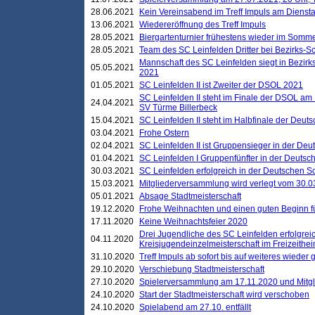
28.06.2021
Kein Vereinsabend im Treff Impuls am Dienst
13.06.2021
Wiedereröffnung des Treff Impuls
28.05.2021
Biergartenturnier frühestens wieder im Somm
28.05.2021
Team des SC Leinfelden Dritter bei Bezirks-S
Mannschaft des SC Leinfelden siegt in Bezirks
05.05.2021
2021
01.05.2021
SC Leinfelden II ist Zweiter der DSOL 2021
SC Leinfelden II steht im Finale der DSOL am 
24.04.2021
SV Türme Billerbeck
15.04.2021
SC Leinfelden II steht im Halbfinale der Deu
03.04.2021
Frohe Ostern
02.04.2021
SC Leinfelden II ist Gruppensieger in der De
01.04.2021
SC Leinfelden I Gruppenfünfter in der Deuts
30.03.2021
SC Leinfelden erfolgreich in der Deutschen 
15.03.2021
Mitgliederversammlung wird verlegt vom 30.0
05.01.2021
Absage Stadtmeisterschaft
19.12.2020
Frohe Weihnachten und einen guten Beginn f
17.11.2020
Keine Weihnachtsfeier 2020
Drei Jugendliche des SC Leinfelden erfolgreic
04.11.2020
Kreisjugendeinzelmeisterschaft im Freizeithe
31.10.2020
Treff Impuls ab sofort bis auf weiteres wieder
29.10.2020
Verschiebung Stadtmeisterschaft
27.10.2020
Spielerversammlung am 17.11.2020 und Mitg
24.10.2020
Start der Stadtmeisterschaft wird verschoben
24.10.2020
Spielabend am 27.10. entfällt