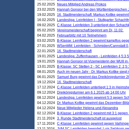
25.02.2025
Neues Mitglied Andreas Prokos
23.02.2025
Hannah Gonsior bei den Württembergischen 
19.02.2025
16. Stadtmeisterschaft: Markus Kottke gewinnt 
16.02.2025
Landesliga: Leinfelden I - Stuttgarter Schachfr
09.02.2025
C-Klasse: Leinfelden 3 unterliegt den Schach
05.02.2025
Vereinsmeisterschaft beginnt am Di, 11.02.
04.02.2025
Februarblitz mit 10 Teilnehmern
03.02.2025
B-Klasse: Leinfelden 2 gewinnt kampflos ge
27.01.2025
WSenMM: Leinfelden - Schmiden/Cannstatt 0,
22.01.2025
16. Stadtmeisterschaft
19.01.2025
Landesliga: Zuffenhausen - Leinfelden 4,5:3,5
19.01.2025
Hannah Gonsior ist Vizemeisterin der WU8 i
13.01.2025
B-Klasse: SC Stetten 2 - SC Leinfelden 2: 2,5:
08.01.2025
Auch im neuen Jahr - Dr. Markus Kottke siegt 
06.01.2025
Samuel Burg gewinnt das Dreikönigsturnier 
19.12.2024
16. Stadtmeisterschaft
17.12.2024
C-Klasse: Leinfelden unterliegt 1:3 in Heimsh
09.12.2024
Dreikönigsturnier am 6.1.2025 ab 14:00 Uhr
08.12.2024
Landesliga: Leinfelden gewinnt 5:3 gegen Sc
04.12.2024
Dr. Markus Kottke gewinnt das Dezember-Blitz
04.12.2024
Neue Mitglieder Helena und Alexandra
02.12.2024
B-Klasse: Leinfelden 2 gewinnt mit 3:1 gegen
21.11.2024
3. Runde Stadtmeisterschaft ist ausgelost
17.11.2024
C-Klasse: Leinfelden gewinnt gegen Vaihinge
13.11.2024
JVM SC Leinfelden beendet: Luis Setzkorn ge