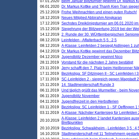
07.01.2020
Beim Januar Blitzturnier gewinnt Dr. Markus 
06.01.2020
Dr. Markus Kottke und Thanh Kien Tran siegen
25.12.2019
Frohe Weihnachten und einen guten Rutsch!
18.12.2019
Neues Mitglied Abbirahm Aingkaran
17.12.2019
Sechstes Dreikönigsturnier am 06.01.2020 im T
15.12.2019
Siegehrung der Blitzwertung 2019 bei der Wei
14.12.2019
2. Runde der 30. WÜrttembergischen Seniore
08.12.2019
Leinfelden - Affalterbach 5,5 : 2,5
08.12.2019
A-Klasse: Leinfelden 2 besiegt Aidlingen 1 zu
04.12.2019
Dr. Markus Kottke gewinnt das Dezember Blitzt
04.12.2019
Jugendblitz Dezember gewinnt Nico
28.11.2019
Vorstand für die nächsten 2 Jahre bestätigt
23.11.2019
Jerry schafft den 7. Platz beim Heilbronner 
17.11.2019
Bezirksliga: SF Ditzingen II - SC Leinfelden I 3
17.11.2019
SC-Leinfelden 2 - siegreich gegen Magstadt 2
15.11.2019
14. Stadtmeisterschaft Runde 3
06.11.2019
Und täglich grüßt das Murmeltier - beim Novemb
06.11.2019
Jugendblitz November
04.11.2019
Jugendfreizeit in den Herbstferien
03.11.2019
Bezirksliga: SC Leinfelden 1 - SF Oeffingen 1 
03.11.2019
A-Klasse: Nächster Kantersieg für Leinfelden 2
A-Klasse: Leinfelden 2 landet Kantersieg aus
20.10.2019
Brettpunkten
20.10.2019
Bezirksliga: Schwaikheim - Leinfelden 3,5 : 4,
16.10.2019
Stadtmeisterschaft mit 11 Teilnehmern gestart