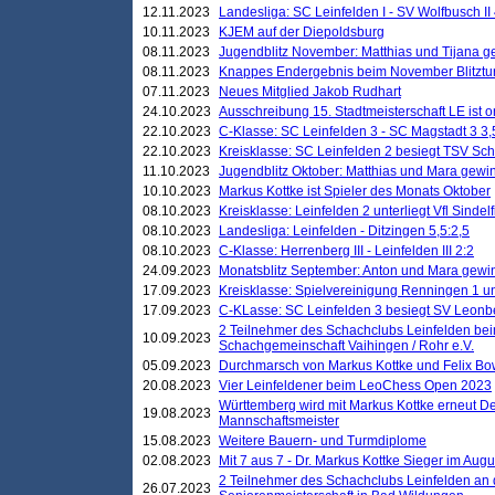
12.11.2023
Landesliga: SC Leinfelden I - SV Wolfbusch II 
10.11.2023
KJEM auf der Diepoldsburg
08.11.2023
Jugendblitz November: Matthias und Tijana 
08.11.2023
Knappes Endergebnis beim November Blitztur
07.11.2023
Neues Mitglied Jakob Rudhart
24.10.2023
Ausschreibung 15. Stadtmeisterschaft LE ist o
22.10.2023
C-Klasse: SC Leinfelden 3 - SC Magstadt 3 3,
22.10.2023
Kreisklasse: SC Leinfelden 2 besiegt TSV Schö
11.10.2023
Jugendblitz Oktober: Matthias und Mara gewi
10.10.2023
Markus Kottke ist Spieler des Monats Oktober
08.10.2023
Kreisklasse: Leinfelden 2 unterliegt Vfl Sindel
08.10.2023
Landesliga: Leinfelden - Ditzingen 5,5:2,5
08.10.2023
C-Klasse: Herrenberg III - Leinfelden III 2:2
24.09.2023
Monatsblitz September: Anton und Mara gew
17.09.2023
Kreisklasse: Spielvereinigung Renningen 1 unt
17.09.2023
C-KLasse: SC Leinfelden 3 besiegt SV Leonbe
2 Teilnehmer des Schachclubs Leinfelden bei
10.09.2023
Schachgemeinschaft Vaihingen / Rohr e.V.
05.09.2023
Durchmarsch von Markus Kottke und Felix Bow
20.08.2023
Vier Leinfeldener beim LeoChess Open 2023
Württemberg wird mit Markus Kottke erneut D
19.08.2023
Mannschaftsmeister
15.08.2023
Weitere Bauern- und Turmdiplome
02.08.2023
Mit 7 aus 7 - Dr. Markus Kottke Sieger im Augus
2 Teilnehmer des Schachclubs Leinfelden an 
26.07.2023