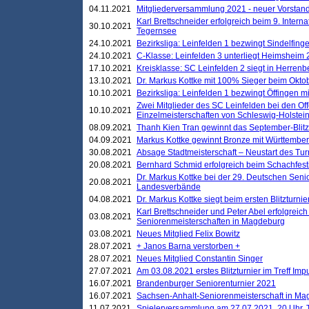
04.11.2021
Mitgliederversammlung 2021 - neuer Vorstan
Karl Brettschneider erfolgreich beim 9. Inte
30.10.2021
Tegernsee
24.10.2021
Bezirksliga: Leinfelden 1 bezwingt Sindelfinge
24.10.2021
C-Klasse: Leinfelden 3 unterliegt Heimsheim 2
17.10.2021
Kreisklasse: SC Leinfelden 2 siegt in Herrenbe
13.10.2021
Dr. Markus Kottke mit 100% Sieger beim Oktobe
10.10.2021
Bezirksliga: Leinfelden 1 bezwingt Öffingen mi
Zwei Mitglieder des SC Leinfelden bei den Of
10.10.2021
Einzelmeisterschaften von Schleswig-Holstei
08.09.2021
Thanh Kien Tran gewinnt das September-Blitz
04.09.2021
Markus Kottke gewinnt Bronze mit Württemberg
30.08.2021
Absage Stadtmeisterschaft – Neustart des Tur
20.08.2021
Bernhard Schmid erfolgreich beim Schachfesti
Dr. Markus Kottke bei der 29. Deutschen Sen
20.08.2021
Landesverbände
04.08.2021
Dr. Markus Kottke siegt beim ersten Blitzturn
Karl Brettschneider und Peter Abel erfolgreic
03.08.2021
Seniorenmeisterschaften in Magdeburg
03.08.2021
Neues Mitglied Felix Bowitz
28.07.2021
+ Janos Barna verstorben +
28.07.2021
Neues Mitglied Constantin Singer
27.07.2021
Am 03.08.2021 erstes Blitzturnier im Treff Im
16.07.2021
Brandenburger Seniorenturnier 2021
16.07.2021
Sachsen-Anhalt-Seniorenmeisterschaft in M
11.07.2021
Spielerversammlung am 27.07.2021, 20 Uhr, T