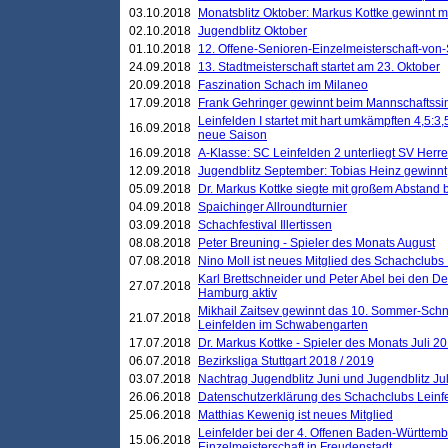
03.10.2018
Monatsblitz Oktober: Markus Kottke gewinnt mi
02.10.2018
Jugendblitz Oktober
01.10.2018
12. Offene-Senioren-Einzelmeisterschaft-von
24.09.2018
13. Stadtmeisterschaft startet am 23. Oktober
20.09.2018
Faszination Schach im Milaneo
17.09.2018
Frank Gehringer gewinnt beim Mannschaftssi
Leinfelden I startet mit hart umkämpften 4,5:
16.09.2018
neue Saison
16.09.2018
A-Klasse: SC Leinfelden 2 unterliegt SV Herre
12.09.2018
Jugendblitz September: Tobias Heinz gewinnt
05.09.2018
Dr. Markus Kottke siegte mit großem Abstand 
04.09.2018
Spaichinger Allroundturnier
03.09.2018
Schachfestival Illertissen
08.08.2018
Peter Breuning - Spieler des Monats August
07.08.2018
Nino Moll ist neues Mitglied des Schachclubs
Karl Brettschneider und Peter Abel bei den D
27.07.2018
Hamburg aktiv
Mikhail Zaitsev gewinnt das 10. Sommer-Schn
21.07.2018
Leinfelden im Schwabengarten
17.07.2018
Dr. Markus Kottke - Spieler des Monats Juli 2
06.07.2018
Bezirksliga Stuttgart 2018 / 2019
03.07.2018
Nachtrag Jugendblitz Juni und Jugendblitz Jul
26.06.2018
Datenschutzerklärung des Schachclubs Lein
25.06.2018
Matthias Kewenig ist neues Mitglied
Leinfelder bei der 4. Offenen Baden-Württem
15.06.2018
Einzelmeisterschaft in Freudenstadt