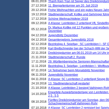
06.01.2019
Thanh Kien Tran ist Sieger des Dreikönigstur
27.12.2018
11. Biergartenturnier am 20. Juli 2019
20.12.2018
Frohe Weihnachten und ein gutes Neues Jah
19.12.2018
Stadtmeisterschaft: Kottke und Gehringer führ
17.12.2018
Schöne Weihnachtsfeier 2018
09.12.2018
A-Klasse: Leinfelden 2 unterliegt VfL Sindelfin
Dr. Markus Kottke mit 12 Punkten und großem
05.12.2018
Dezember
04.12.2018
Jugendblitz Dezember
04.12.2018
Gesamtergebnis Jugendblitz 2018
02.12.2018
Bezirksliga 4. Spieltag : SC Leinfelden I - SF O
22.11.2018
Karl Brettschneider bei der Schach-WM der S
22.11.2018
Dreikönigsturnier am 06.01.2019 um 14 Uhr im 
21.11.2018
Stadtmeisterschaft 2. Runde
17.11.2018
29. Württembergische Senioren-Mannschaftsm
11.11.2018
Bezirksliga 3. Spieltag : Leinfelden I - Wolfbusch
07.11.2018
14 Teilnehmer beim Monatsblitz November
06.11.2018
Jugendblitz November
04.11.2018
A-Klasse: SC Leinfelden 2 unterliegt Spvgg Bö
24.10.2018
13. Stadtmeisterschaft gestartet
21.10.2018
A-Klasse: Leinfelden 2 besiegt Vaihingen-Rohr 
Erwartete Auswärtsniederlage von Leinfelden 
14.10.2018
2,5 : 5,5
Fünftes Dreikönigsturnier am Sonntag, den 0
08.10.2018
Schachgemeinschaft Vaihingen-Rohr
07.10.2018
A-Klasse: SC Leinfelden 2 remisiert bei Spie