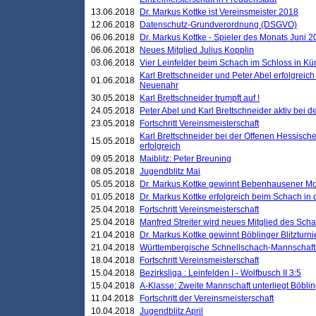
13.06.2018
Dr. Markus Kottke ist Vereinsmeister 2018
12.06.2018
Datenschutz-Grundverordnung (DSGVO)
06.06.2018
Dr. Markus Kottke - Spieler des Monats Juni 
06.06.2018
Neues Mitglied Julius Kopplin
03.06.2018
Vier Leinfelder beim Schach im Schloss in K
Karl Brettschneider und Peter Abel erfolgreic
01.06.2018
Neuenahr
30.05.2018
Karl Brettschneider trumpft auf !
24.05.2018
Peter Abel und Karl Brettschneider aktiv bei
23.05.2018
Fortschritt Vereinsmeisterschaft
Karl Brettschneider bei der Offenen Hessisch
15.05.2018
erfolgreich
09.05.2018
Maiblitz: Peter Breuning
08.05.2018
Jugendblitz Mai
05.05.2018
Dr. Markus Kottke gewinnt Bebenhausener Mo
01.05.2018
Dr. Markus Kottke erfolgreich beim Schach in
25.04.2018
Fortschritt Vereinsmeisterschaft
25.04.2018
Manfred Streiter wird neues Mitglied des Sch
21.04.2018
Dr. Markus Kottke gewinnt Böblinger Blitzturni
21.04.2018
Württembergische Schnellschach-Mannschafts
18.04.2018
Fortschritt Vereinsmeisterschaft
15.04.2018
Bezirksliga : Leinfelden I - Wolfbusch II 3:5
15.04.2018
A-Klasse: Zweite Mannschaft unterliegt Böblin
11.04.2018
Fortschritt der Vereinsmeisterschaft
10.04.2018
Jugendblitz April