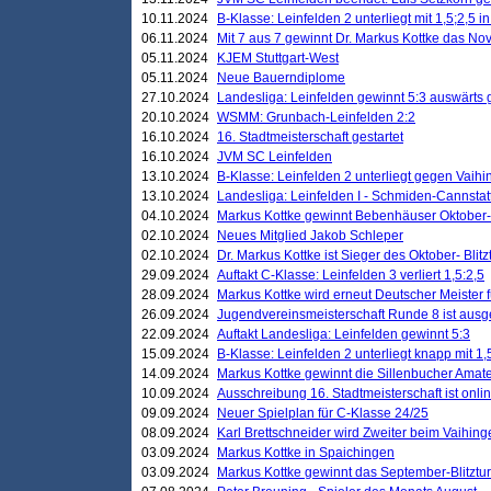
10.11.2024
B-Klasse: Leinfelden 2 unterliegt mit 1,5;2,5 
06.11.2024
Mit 7 aus 7 gewinnt Dr. Markus Kottke das Nov
05.11.2024
KJEM Stuttgart-West
05.11.2024
Neue Bauerndiplome
27.10.2024
Landesliga: Leinfelden gewinnt 5:3 auswärts
20.10.2024
WSMM: Grunbach-Leinfelden 2:2
16.10.2024
16. Stadtmeisterschaft gestartet
16.10.2024
JVM SC Leinfelden
13.10.2024
B-Klasse: Leinfelden 2 unterliegt gegen Vaihi
13.10.2024
Landesliga: Leinfelden I - Schmiden-Cannstatt 
04.10.2024
Markus Kottke gewinnt Bebenhäuser Oktober-B
02.10.2024
Neues Mitglied Jakob Schleper
02.10.2024
Dr. Markus Kottke ist Sieger des Oktober- Blitz
29.09.2024
Auftakt C-Klasse: Leinfelden 3 verliert 1,5:2,5
28.09.2024
Markus Kottke wird erneut Deutscher Meister 
26.09.2024
Jugendvereinsmeisterschaft Runde 8 ist ausg
22.09.2024
Auftakt Landesliga: Leinfelden gewinnt 5:3
15.09.2024
B-Klasse: Leinfelden 2 unterliegt knapp mit 1,
14.09.2024
Markus Kottke gewinnt die Sillenbucher Amate
10.09.2024
Ausschreibung 16. Stadtmeisterschaft ist onli
09.09.2024
Neuer Spielplan für C-Klasse 24/25
08.09.2024
Karl Brettschneider wird Zweiter beim Vaihing
03.09.2024
Markus Kottke in Spaichingen
03.09.2024
Markus Kottke gewinnt das September-Blitztur