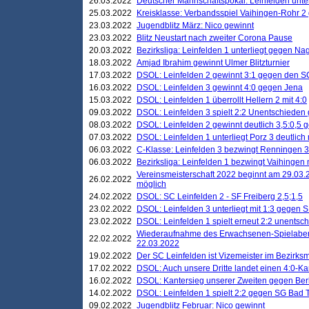
26.03.2022
Deutscher Mannschaftspokal: Leinfelden unte
25.03.2022
Kreisklasse: Verbandsspiel Vaihingen-Rohr 2 
23.03.2022
Jugendblitz März: Nico gewinnt
23.03.2022
Blitz Neustart nach zweiter Corona Pause
20.03.2022
Bezirksliga: Leinfelden 1 unterliegt gegen Nag
18.03.2022
Amjad Ibrahim gewinnt Ulmer Blitzturnier
17.03.2022
DSOL: Leinfelden 2 gewinnt 3:1 gegen den 
16.03.2022
DSOL: Leinfelden 3 gewinnt 4:0 gegen Jena
15.03.2022
DSOL: Leinfelden 1 überrollt Hellern 2 mit 4:0
09.03.2022
DSOL: Leinfelden 3 spielt 2:2 Unentschieden
08.03.2022
DSOL: Leinfelden 2 gewinnt deutlich 3,5:0,5
07.03.2022
DSOL: Leinfelden 1 unterliegt Porz 3 deutlich 
06.03.2022
C-Klasse: Leinfelden 3 bezwingt Renningen 3 
06.03.2022
Bezirksliga: Leinfelden 1 bezwingt Vaihingen m
Vereinsmeisterschaft 2022 beginnt am 29.03.2
26.02.2022
möglich
24.02.2022
DSOL: SC Leinfelden 2 - SF Freiberg 2,5;1,5
23.02.2022
DSOL: Leinfelden 3 unterliegt mit 1:3 gegen S
23.02.2022
DSOL: Leinfelden 1 spielt erneut 2:2 unentsc
Wiederaufnahme des Erwachsenen-Spielabend
22.02.2022
22.03.2022
19.02.2022
Der SC Leinfelden ist Vizemeister im Bezirksm
17.02.2022
DSOL: Auch unsere Dritte landet einen 4:0-Ka
16.02.2022
DSOL: Kantersieg unserer Zweiten gegen Ber
14.02.2022
DSOL: Leinfelden 1 spielt 2:2 gegen SG Bad 
09.02.2022
Jugendblitz Februar: Nico gewinnt