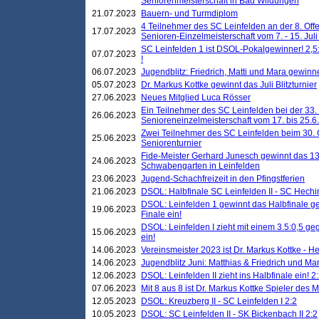
Seniorenmeisterschaft in Bad Wildungen
21.07.2023
Bauern- und Turmdiplom
4 Teilnehmer des SC Leinfelden an der 8. O
17.07.2023
Senioren-Einzelmeisterschaft vom 7. - 15. Jul
SC Leinfelden 1 ist DSOL-Pokalgewinner! 2,5:1
07.07.2023
!
06.07.2023
Jugendblitz: Friedrich, Matti und Mara gewinn
05.07.2023
Dr. Markus Kottke gewinnt das Juli Blitzturnier
27.06.2023
Neues Mitglied Luca Rösser
Ein Teilnehmer des SC Leinfelden bei der 33.
26.06.2023
Senioreneinzelmeisterschaft vom 17. bis 25.
Zwei Teilnehmer des SC Leinfelden beim 30.
25.06.2023
Seniorenturnier
Fide-Meister Gerhard Junesch gewinnt das 1
24.06.2023
Schwabengarten in Leinfelden
23.06.2023
Jugend-Schachfreizeit in den Pfingstferien
21.06.2023
DSOL: Halbfinale SC Leinfelden II - SC Hechi
DSOL: Leinfelden 1 gewinnt das Halbfinale geg
19.06.2023
Finale ein!
DSOL: Leinfelden I zieht mit einem 3.5:0,5 g
15.06.2023
ein!
14.06.2023
Vereinsmeister 2023 ist Dr. Markus Kottke - 
14.06.2023
Jugendblitz Juni: Matthias & Friedrich und M
12.06.2023
DSOL: Leinfelden II zieht ins Halbfinale ein! 2
07.06.2023
Mit 8 aus 8 ist Dr. Markus Kottke Spieler des 
12.05.2023
DSOL: Kreuzberg II - SC Leinfelden I 2:2
10.05.2023
DSOL: SC Leinfelden II - SK Bickenbach II 2:2