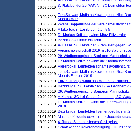
24.03.2019
A-Klasse: SC Leinfelden 2 besiegt SC Böbling
3. Platz bei der 29. WSMM ! SC Leinfelden b
16.03.2019
:1,5
Tom Schwan, Matthias Kewenig und Nico Baue
13.03.2019
Monats März
13.03.2019
Zweite Doppelrunde der Vereinsmeisterschaft i
11.03.2019
Affalterbach - Leinfelden 2,5 . 5,5
06.03.2019
Dr. Markus Kottke gewinnt März-Blitzturnier
27.02.2019
Bezirkspokalfinale erreicht!
24.02.2019
A-Klasse: SC Leinfelden 2 remisiert gegen SV
20.02.2019
Vereinsmeisterschaft 2019 mit 10 Spielern ges
18.02.2019
29. Württembergische Senioren-Mannschaftsm
12.02.2019
Dr. Markus Kottke gewinnt die Stadtmeistersc
09.02.2019
Viererpokal: Leinfelden schafft Favoritensturz!
Tom Schwan, Matthias Kewenig und Nico Baue
06.02.2019
Monats Februar 2019
06.02.2019
Fritz Zöllmer gewinnt das Monats-Blitzturnier 
03.02.2019
Bezirksliga : SC Leinfelden I - SV Leonberg 4:
26.01.2019
29. Württembergische Senioren-Mannschaftsm
20.01.2019
A-Klasse: SC Leinfelden 2 unterliegt SC Magst
Dr. Markus Kottke gewinnt die Jahreswertung d
15.01.2019
2018
13.01.2019
Bezirksliga : Leinfelden I verliert deutlich mit 
11.01.2019
Matthias Kewenig gewinnt das Jugendmonatsbl
08.01.2019
4. Runde Stadtmeisterschaft ist gelost
08.01.2019
Schon wieder Rekordbeteiligung - 16 Teilneh