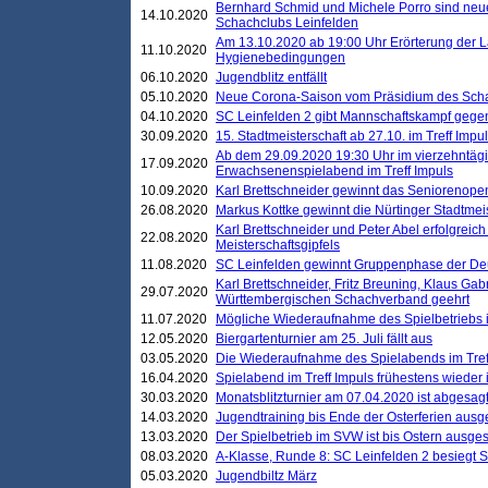
Bernhard Schmid und Michele Porro sind neu
14.10.2020
Schachclubs Leinfelden
Am 13.10.2020 ab 19:00 Uhr Erörterung der L
11.10.2020
Hygienebedingungen
06.10.2020
Jugendblitz entfällt
05.10.2020
Neue Corona-Saison vom Präsidium des Sch
04.10.2020
SC Leinfelden 2 gibt Mannschaftskampf gege
30.09.2020
15. Stadtmeisterschaft ab 27.10. im Treff Impu
Ab dem 29.09.2020 19:30 Uhr im vierzehntäg
17.09.2020
Erwachsenenspielabend im Treff Impuls
10.09.2020
Karl Brettschneider gewinnt das Seniorenopen
26.08.2020
Markus Kottke gewinnt die Nürtinger Stadtmei
Karl Brettschneider und Peter Abel erfolgreic
22.08.2020
Meisterschaftsgipfels
11.08.2020
SC Leinfelden gewinnt Gruppenphase der De
Karl Brettschneider, Fritz Breuning, Klaus Gab
29.07.2020
Württembergischen Schachverband geehrt
11.07.2020
Mögliche Wiederaufnahme des Spielbetriebs
12.05.2020
Biergartenturnier am 25. Juli fällt aus
03.05.2020
Die Wiederaufnahme des Spielabends im Treff
16.04.2020
Spielabend im Treff Impuls frühestens wieder
30.03.2020
Monatsblitzturnier am 07.04.2020 ist abgesag
14.03.2020
Jugendtraining bis Ende der Osterferien ausg
13.03.2020
Der Spielbetrieb im SVW ist bis Ostern ausges
08.03.2020
A-Klasse, Runde 8: SC Leinfelden 2 besiegt 
05.03.2020
Jugendbiltz März