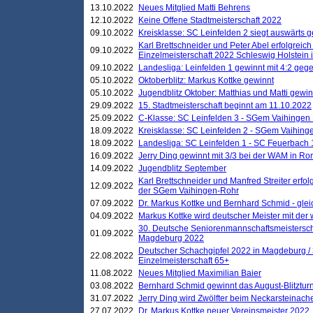
13.10.2022
Neues Mitglied Matti Behrens
12.10.2022
Keine Offene Stadtmeisterschaft 2022
09.10.2022
Kreisklasse: SC Leinfelden 2 siegt auswärts g
Karl Brettschneider und Peter Abel erfolgreic
09.10.2022
Einzelmeisterschaft 2022 Schleswig Holstein 
09.10.2022
Landesliga: Leinfelden 1 gewinnt mit 4:2 geg
05.10.2022
Oktoberblitz: Markus Kottke gewinnt
05.10.2022
Jugendblitz Oktober: Matthias und Matti gewi
29.09.2022
15. Stadtmeisterschaft beginnt am 11.10.2022
25.09.2022
C-Klasse: SC Leinfelden 3 - SGem Vaihingen 
18.09.2022
Kreisklasse: SC Leinfelden 2 - SGem Vaihinge
18.09.2022
Landesliga: SC Leinfelden 1 - SC Feuerbach 
16.09.2022
Jerry Ding gewinnt mit 3/3 bei der WAM in 
14.09.2022
Jugendblitz September
Karl Brettschneider und Manfred Streiter erfo
12.09.2022
der SGem Vaihingen-Rohr
07.09.2022
Dr. Markus Kottke und Bernhard Schmid - glei
04.09.2022
Markus Kottke wird deutscher Meister mit de
30. Deutsche Seniorenmannschaftsmeistersch
01.09.2022
Magdeburg 2022
Deutscher Schachgipfel 2022 in Magdeburg /
22.08.2022
Einzelmeisterschaft 65+
11.08.2022
Neues Mitglied Maximilian Baier
03.08.2022
Bernhard Schmid gewinnt das August-Blitzturn
31.07.2022
Jerry Ding wird Zwölfter beim Neckarsteinac
27.07.2022
Dr. Markus Kottke neuer Vereinsmeister 2022