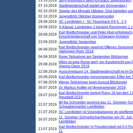
13.10.2019
Jerry erfolgreich beim Kirnbach Jugendopen!
07.10.2019
Stadtmeisterschaft startet am Donnerstag !
02.10.2019
Spieler des Monats Oktober: Drei kämpfen um
02.10.2019
Jugendblitz Oktober doppelrundig
29.09.2019
SC Leinfelden I - SC Feuerbach II 6,5 . 1,5
29.09.2019
A-Klasse: Leinfelden 2 besiegt Renningen 1 z
Karl Brettschneider und Peter Abel erfolgreich
28.09.2019
Einzelmeisterschaft von Schleswig-Holstein
23.09.2019
Jugendblitz September
Karl Brettschneider gewinnt Offenes Seniore
06.09.2019
Vaihingen-Rohr 2019
04.09.2019
Rege Teilnahme am September Blitzturnier
Wien ist eine Reise wert, ein Kurzbericht von
29.08.2019
Vienna Open 2019
22.08.2019
Ausschreibung 14. Stadtmeisterschaft ist im
20.08.2019
Karl Brettschneider hervorragender Elfter bei
07.08.2019
Wenig Teilnehmer beim August Blitzturnier
30.07.2019
Dr. Markus Kottke ist Vereinsmeister 2019
Karl Brettschneider belegt Rang 26 bei den 1
28.07.2019
Neustadt 2019
IM Ilja Schneider gewinnt das 11. Sommer-Sch
21.07.2019
Schwabengarten Leinfelden
21.07.2019
SC Leinfelden ist Vizepokalsieger im württem
11. Sommer-Schnellschachturnier am 20. Jul
16.07.2019
Leinfelden
Karl Brettschneider in Freudenstadt mit 6,0 
13.07.2019
11