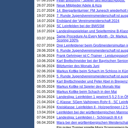
07.08.2024
Peter Breuning - Spieler des Monats August.
26.07.2024
Neue Mitglieder Adele & Aiza
21.07.2024
14. Biergartenturnier: FM Junesch wiederholt
19.07.2024
7. Runde Jugendvereinsmeisterschaft ist ausg
16.07.2024
Endstand der Vereinsmeisterschaft 2024
16.07.2024
SC Leinfelden bei der BWSSM
16.07.2024
Landesligaspielplan und Spieltermine B-Kla
Same Procedure As Every Month - Dr. Markus 
03.07.2024
Scoring 100%
02.07.2024
Drei Leinfeldener beim Großmeistersimultan 
28.06.2024
6. Runde Jugendvereinsmeisterschaft ist ausg
18.06.2024
Frank Gehringer ist C-Trainer - Leistungssport
10.06.2024
Karl Brettschneider bei der Bayrischen Senio
04.06.2024
Blitzturnier des Monats Juni
02.06.2024
Markus Kottke beim Schach im Schloss in Kü
20.05.2024
5. Runde Jugendvereinsmeisterschaft ist ausg
15.05.2024
Karl Brettschneider und Peter Abel in Bregenz
08.05.2024
Markus Kottke ist Spieler des Monats Mai
01.05.2024
Markus Kottke beim Schach in den Mai
28.04.2024
Landesliga: Leinfelden 1 gewinnt 5,5:2,5 in Ö
21.04.2024
C-Klasse: SGem Vaihingen-Rohr 6 - SC Leinfe
21.04.2024
Kreisklasse: Leinfelden II - Holzgerlingen I 2,5
13.04.2024
Leinfelden bei der württembergischen Mannsc
07.04.2024
Landesliga: Leinfelden I - Schönaich III 4:4
06.04.2024
Mara bei den württembergischen Meisterscha
Ein gutes Turnier spielte Mara Scannapieco 