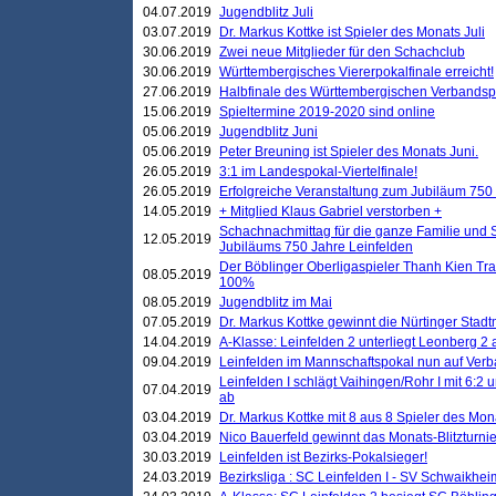
04.07.2019
Jugendblitz Juli
03.07.2019
Dr. Markus Kottke ist Spieler des Monats Juli
30.06.2019
Zwei neue Mitglieder für den Schachclub
30.06.2019
Württembergisches Viererpokalfinale erreicht!
27.06.2019
Halbfinale des Württembergischen Verbands
15.06.2019
Spieltermine 2019-2020 sind online
05.06.2019
Jugendblitz Juni
05.06.2019
Peter Breuning ist Spieler des Monats Juni.
26.05.2019
3:1 im Landespokal-Viertelfinale!
26.05.2019
Erfolgreiche Veranstaltung zum Jubiläum 750
14.05.2019
+ Mitglied Klaus Gabriel verstorben +
Schachnachmittag für die ganze Familie und 
12.05.2019
Jubiläums 750 Jahre Leinfelden
Der Böblinger Oberligaspieler Thanh Kien Tran
08.05.2019
100%
08.05.2019
Jugendblitz im Mai
07.05.2019
Dr. Markus Kottke gewinnt die Nürtinger Stadt
14.04.2019
A-Klasse: Leinfelden 2 unterliegt Leonberg 2 a
09.04.2019
Leinfelden im Mannschaftspokal nun auf Ver
Leinfelden I schlägt Vaihingen/Rohr I mit 6:2 
07.04.2019
ab
03.04.2019
Dr. Markus Kottke mit 8 aus 8 Spieler des Mona
03.04.2019
Nico Bauerfeld gewinnt das Monats-Blitzturnier
30.03.2019
Leinfelden ist Bezirks-Pokalsieger!
24.03.2019
Bezirksliga : SC Leinfelden I - SV Schwaikheim