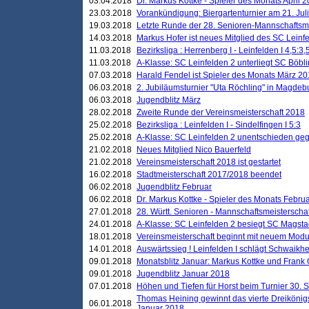
03.04.2018
Dr. Markus Kottke - Spieler des Monats April 
23.03.2018
Vorankündigung: Biergartenturnier am 21. Jul
19.03.2018
Letzte Runde der 28. Senioren-Mannschaftsme
14.03.2018
Markus Hofer ist neues Mitglied des SC Leinf
11.03.2018
Bezirksliga : Herrenberg I - Leinfelden I 4,5:3,
11.03.2018
A-Klasse: SC Leinfelden 2 unterliegt SC Böbli
07.03.2018
Harald Fendel ist Spieler des Monats März 2
06.03.2018
2. Jubiläumsturnier "Uta Röchling" in Magdebu
06.03.2018
Jugendblitz März
28.02.2018
Zweite Runde der Vereinsmeisterschaft 2018
25.02.2018
Bezirksliga : Leinfelden I - Sindelfingen I 5:3
25.02.2018
A-Klasse: SC Leinfelden 2 unentschieden geg
21.02.2018
Neues Mitglied Nico Bauerfeld
21.02.2018
Vereinsmeisterschaft 2018 ist gestartet
16.02.2018
Stadtmeisterschaft 2017/2018 beendet
06.02.2018
Jugendblitz Februar
06.02.2018
Dr. Markus Kottke - Spieler des Monats Febru
27.01.2018
28. Württ. Senioren - Mannschaftsmeisterscha
24.01.2018
A-Klasse: SC Leinfelden 2 besiegt SC Magstadt
18.01.2018
Vereinsmeisterschaft beginnt mit neuem Mod
14.01.2018
Auswärtssieg ! Leinfelden I schlägt Schwaikhei
09.01.2018
Monatsblitz Januar: Markus Kottke und Frank
09.01.2018
Jugendblitz Januar 2018
07.01.2018
Höhen und Tiefen für Horst beim Turnier 30. 
Thomas Heining gewinnt das vierte Dreikönigs
06.01.2018
Januar 2018