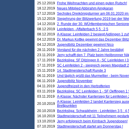
25.12.2019
Frohe Weihnachten und einen guten Rutsch!
18.12.2019
Neues Mitglied Abbirahm Aingkaran
17.12.2019
Sechstes Dreikönigsturnier am 06.01.2020 im T
15.12.2019
Siegehrung der Blitzwertung 2019 bei der Wei
14.12.2019
2. Runde der 30. WÜrttembergischen Seniore
08.12.2019
Leinfelden - Affalterbach 5,5 : 2,5
08.12.2019
A-Klasse: Leinfelden 2 besiegt Aidlingen 1 zu
04.12.2019
Dr. Markus Kottke gewinnt das Dezember Blitzt
04.12.2019
Jugendblitz Dezember gewinnt Nico
28.11.2019
Vorstand für die nächsten 2 Jahre bestätigt
23.11.2019
Jerry schafft den 7. Platz beim Heilbronner 
17.11.2019
Bezirksliga: SF Ditzingen II - SC Leinfelden I 3
17.11.2019
SC-Leinfelden 2 - siegreich gegen Magstadt 2
15.11.2019
14. Stadtmeisterschaft Runde 3
06.11.2019
Und täglich grüßt das Murmeltier - beim Novemb
06.11.2019
Jugendblitz November
04.11.2019
Jugendfreizeit in den Herbstferien
03.11.2019
Bezirksliga: SC Leinfelden 1 - SF Oeffingen 1 
03.11.2019
A-Klasse: Nächster Kantersieg für Leinfelden 2
A-Klasse: Leinfelden 2 landet Kantersieg aus
20.10.2019
Brettpunkten
20.10.2019
Bezirksliga: Schwaikheim - Leinfelden 3,5 : 4,
16.10.2019
Stadtmeisterschaft mit 11 Teilnehmern gestart
13.10.2019
Jerry erfolgreich beim Kirnbach Jugendopen!
07.10.2019
Stadtmeisterschaft startet am Donnerstag !