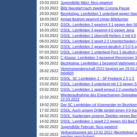
23.03.2022
Jugendblitz März: Nico gewinnt
23.03.2022
Blitz Neustart nach zweiter Corona Pause
20.03.2022
Bezirksliga: Leinfelden 1 unterliegt gegen Nag
18.03.2022
Amjad Ibrahim gewinnt Ulmer Blitzturnier
17.03.2022
DSOL: Leinfelden 2 gewinnt 3:1 gegen den 
16.03.2022
DSOL: Leinfelden 3 gewinnt 4:0 gegen Jena
15.03.2022
DSOL: Leinfelden 1 überrollt Hellern 2 mit 4:0
09.03.2022
DSOL: Leinfelden 3 spielt 2:2 Unentschieden
08.03.2022
DSOL: Leinfelden 2 gewinnt deutlich 3,5:0,5
07.03.2022
DSOL: Leinfelden 1 unterliegt Porz 3 deutlich 
06.03.2022
C-Klasse: Leinfelden 3 bezwingt Renningen 3 
06.03.2022
Bezirksliga: Leinfelden 1 bezwingt Vaihingen m
Vereinsmeisterschaft 2022 beginnt am 29.03.2
26.02.2022
möglich
24.02.2022
DSOL: SC Leinfelden 2 - SF Freiberg 2,5;1,5
23.02.2022
DSOL: Leinfelden 3 unterliegt mit 1:3 gegen S
23.02.2022
DSOL: Leinfelden 1 spielt erneut 2:2 unentsc
Wiederaufnahme des Erwachsenen-Spielabend
22.02.2022
22.03.2022
19.02.2022
Der SC Leinfelden ist Vizemeister im Bezirksm
17.02.2022
DSOL: Auch unsere Dritte landet einen 4:0-Ka
16.02.2022
DSOL: Kantersieg unserer Zweiten gegen Ber
14.02.2022
DSOL: Leinfelden 1 spielt 2:2 gegen SG Bad 
09.02.2022
Jugendblitz Februar: Nico gewinnt
Verbandsspiele am 13.02.2022 (Bezirksliga) 
03.02.2022
werden verschoben!