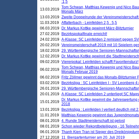
:1,5
Tom Schwan, Matthias Kewenig und Nico Baue
13.03.2019
Monats März
13.03.2019
Zweite Doppelrunde der Vereinsmeisterschaft i
11.03.2019
Affalterbach - Leinfelden 2,5 . 5,5
06.03.2019
Dr. Markus Kottke gewinnt März-Blitzturnier
27.02.2019
Bezirkspokalfinale erreicht!
24.02.2019
A-Klasse: SC Leinfelden 2 remisiert gegen SV
20.02.2019
Vereinsmeisterschaft 2019 mit 10 Spielern ges
18.02.2019
29. Württembergische Senioren-Mannschaftsm
12.02.2019
Dr. Markus Kottke gewinnt die Stadtmeistersc
09.02.2019
Viererpokal: Leinfelden schafft Favoritensturz!
Tom Schwan, Matthias Kewenig und Nico Baue
06.02.2019
Monats Februar 2019
06.02.2019
Fritz Zöllmer gewinnt das Monats-Blitzturnier 
03.02.2019
Bezirksliga : SC Leinfelden I - SV Leonberg 4:
26.01.2019
29. Württembergische Senioren-Mannschaftsm
20.01.2019
A-Klasse: SC Leinfelden 2 unterliegt SC Magst
Dr. Markus Kottke gewinnt die Jahreswertung d
15.01.2019
2018
13.01.2019
Bezirksliga : Leinfelden I verliert deutlich mit 
11.01.2019
Matthias Kewenig gewinnt das Jugendmonatsbl
08.01.2019
4. Runde Stadtmeisterschaft ist gelost
08.01.2019
Schon wieder Rekordbeteiligung - 16 Teilneh
06.01.2019
Thanh Kien Tran ist Sieger des Dreikönigstur
27.12.2018
11. Biergartenturnier am 20. Juli 2019