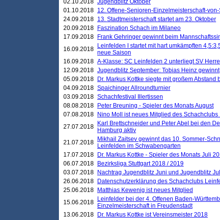
02.10.2018
Jugendblitz Oktober
01.10.2018
12. Offene-Senioren-Einzelmeisterschaft-von
24.09.2018
13. Stadtmeisterschaft startet am 23. Oktober
20.09.2018
Faszination Schach im Milaneo
17.09.2018
Frank Gehringer gewinnt beim Mannschaftssi
Leinfelden I startet mit hart umkämpften 4,5:
16.09.2018
neue Saison
16.09.2018
A-Klasse: SC Leinfelden 2 unterliegt SV Herre
12.09.2018
Jugendblitz September: Tobias Heinz gewinnt
05.09.2018
Dr. Markus Kottke siegte mit großem Abstand 
04.09.2018
Spaichinger Allroundturnier
03.09.2018
Schachfestival Illertissen
08.08.2018
Peter Breuning - Spieler des Monats August
07.08.2018
Nino Moll ist neues Mitglied des Schachclubs
Karl Brettschneider und Peter Abel bei den D
27.07.2018
Hamburg aktiv
Mikhail Zaitsev gewinnt das 10. Sommer-Schn
21.07.2018
Leinfelden im Schwabengarten
17.07.2018
Dr. Markus Kottke - Spieler des Monats Juli 2
06.07.2018
Bezirksliga Stuttgart 2018 / 2019
03.07.2018
Nachtrag Jugendblitz Juni und Jugendblitz Jul
26.06.2018
Datenschutzerklärung des Schachclubs Lein
25.06.2018
Matthias Kewenig ist neues Mitglied
Leinfelder bei der 4. Offenen Baden-Württem
15.06.2018
Einzelmeisterschaft in Freudenstadt
13.06.2018
Dr. Markus Kottke ist Vereinsmeister 2018