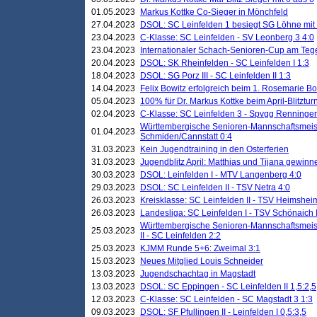
01.05.2023
Markus Kottke Co-Sieger in Mönchfeld
27.04.2023
DSOL: SC Leinfelden 1 besiegt SG Löhne mit 
23.04.2023
C-Klasse: SC Leinfelden - SV Leonberg 3 4:0
23.04.2023
Internationaler Schach-Senioren-Cup am Te
20.04.2023
DSOL: SK Rheinfelden - SC Leinfelden I 1:3
18.04.2023
DSOL: SG Porz III - SC Leinfelden II 1:3
14.04.2023
Felix Bowitz erfolgreich beim 1. Rosemarie B
05.04.2023
100% für Dr. Markus Kottke beim April-Blitztur
02.04.2023
C-Klasse: SC Leinfelden 3 - Spvgg Renningen
Württembergische Senioren-Mannschaftsmeist
01.04.2023
Schmiden/Cannstatt 0:4
31.03.2023
Kein Jugendtraining in den Osterferien
31.03.2023
Jugendblitz April: Matthias und Tijana gewinn
30.03.2023
DSOL: Leinfelden I - MTV Langenberg 4:0
29.03.2023
DSOL: SC Leinfelden II - TSV Netra 4:0
26.03.2023
Kreisklasse: SC Leinfelden II - TSV Heimsheim
26.03.2023
Landesliga: SC Leinfelden I - TSV Schönaich II
Württembergische Senioren-Mannschaftsmeiste
25.03.2023
II - SC Leinfelden 2:2
25.03.2023
KJMM Runde 5+6: Zweimal 3:1
15.03.2023
Neues Mitglied Louis Schneider
13.03.2023
Jugendschachtag in Magstadt
13.03.2023
DSOL: SC Eppingen - SC Leinfelden II 1,5:2,5
12.03.2023
C-Klasse: SC Leinfelden - SC Magstadt 3 1:3
09.03.2023
DSOL: SF Pfullingen II - Leinfelden I 0,5:3,5