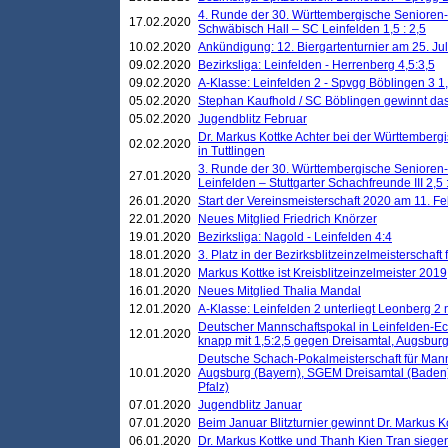
4. Runde der 30. Württembergische Senioren
17.02.2020
Schwäbisch Hall – SC Leinfelden 1,5 : 2,5
10.02.2020
Ankündigung: 12. Biergartenturnier am 25. Juli
09.02.2020
Bezirksliga: Leinfelden - Herrenberg 4,5:3,5
09.02.2020
A-Klasse: Leinfelden 2 - Spvgg Böblingen 3 1,
05.02.2020
Stephan Kaufhold / SC Böblingen gewinnt das 
05.02.2020
Jugendblitz Februar
Dr. Markus Kottke Achter bei der Württembergi
02.02.2020
in Tuttlingen
3. Runde der 30. Württembergische Senioren
27.01.2020
Leinfelden – Stuttgarter Schachfreunde III 2,5 
26.01.2020
Start der Vereinsmeisterschaft 2020 am 11. F
22.01.2020
Neues Mitglied Friedrich Knörzer
19.01.2020
Bezirksliga: Nagold - Leinfelden 4:4
18.01.2020
3. Platz in der Bezirksblitzeinzelmeisterschaft
18.01.2020
Markus Kottke ist Kreisblitzeinzelmeister 2019
16.01.2020
Neues Mitglied Thalia Mandal
12.01.2020
A-Klasse: Leinfelden 2 unterliegt Leonberg 2 
Deutscher Mannschaftspokal in Leinfelden-Ech
12.01.2020
knapp mit 1,5:2,5 gegen Dreisamtal, Augsbur
Deutsche Schach-Pokalmeisterschaft für Mann
10.01.2020
Augsburg (Bayern), SGEM Dreisamtal (Baden
Pfalz)
07.01.2020
Jugendblitz Januar
07.01.2020
Beim Januar Blitzturnier gewinnt Dr. Markus 
06.01.2020
Dr. Markus Kottke und Thanh Kien Tran siegen