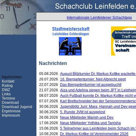
Internationale Leinfeldener Schachtage
Nachrichten
05.08.2026
August Blitzturnier Dr. Markus Kottke wackel
Nachrichten
26.07.2026
16. Biergartenturnier: Neil Albrecht siegt
Kontakt
22.07.2026
Das Biergartenturnier ist ausgebucht!
Rating
DWZ
21.07.2026
Aiza und Adelina siegen beim JPT in Leiphei
Links
08.07.2026
Auch Fußball konnte Dr. Markus Kottke nicht
Termine
07.07.2026
Karl Brettschneider bei der Seniorenmeister
Download
30.06.2026
Jugendblitz Juni: Mara, Hannah und Dev gew
Download Jugend
Ergebnisse
30.06.2026
5. Runde JVM ist ausgelost
Impressum
26.06.2026
Neue Mitglieder Marish und Dev
17.06.2026
Neue Mitglieder Yothika und Tanisha
15.06.2026
5 Teilnehmer aus Leinfelden beim Schach im 
10.06.2026
Dr. Markus Kottke ist Vereinsmeister 2026