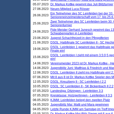
05.07.2023
Dr. Markus Kottke gewinnt das Juli Blitzturnier
27.06.2023
Neues Mitglied Luca Rösser
Ein Teilnehmer des SC Leinfelden bei der 33.
26.06.2023
Senioreneinzelmeisterschaft vom 17. bis 25.
Zwei Teilnehmer des SC Leinfelden beim 30.
25.06.2023
Seniorenturnier
Fide-Meister Gerhard Junesch gewinnt das 1
24.06.2023
Schwabengarten in Leinfelden
23.06.2023
Jugend-Schachfreizeit in den Pfingstferien
21.06.2023
DSOL: Halbfinale SC Leinfelden II - SC Hechi
DSOL: Leinfelden 1 gewinnt das Halbfinale geg
19.06.2023
Finale ein!
DSOL: Leinfelden I zieht mit einem 3.5:0,5 g
15.06.2023
ein!
14.06.2023
Vereinsmeister 2023 ist Dr. Markus Kottke - 
14.06.2023
Jugendblitz Juni: Matthias & Friedrich und M
12.06.2023
DSOL: Leinfelden II zieht ins Halbfinale ein! 2
07.06.2023
Mit 8 aus 8 ist Dr. Markus Kottke Spieler des 
12.05.2023
DSOL: Kreuzberg II - SC Leinfelden I 2:2
10.05.2023
DSOL: SC Leinfelden II - SK Bickenbach II 2:2
07.05.2023
Landesliga: Ditzingen - Leinfelden 3:3
07.05.2023
Kreisklasse: Holzgerlingen - Leinfelden II 3:3
06.05.2023
KJMM: Leinfelden belegt den zweiten Platz
04.05.2023
Jugendblitz Mai: Matti und Mara gewinnen
04.05.2023
Letzte Runde KJMM am Samstag im Treff Imp
03.05.2023
Dr. Markus Kottke Mai-Blitz Sieger mit 6 aus 6