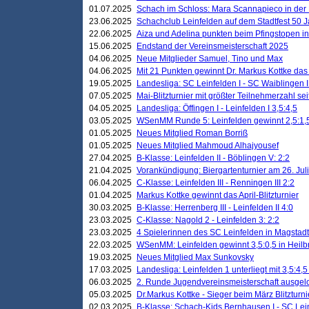
01.07.2025
Schach im Schloss: Mara Scannapieco in der
23.06.2025
Schachclub Leinfelden auf dem Stadtfest 50 
22.06.2025
Aiza und Adelina punkten beim Pfingstopen i
15.06.2025
Endstand der Vereinsmeisterschaft 2025
04.06.2025
Neue Mitglieder Samuel, Tino und Max
04.06.2025
Mit 21 Punkten gewinnt Dr. Markus Kottke das J
19.05.2025
Landesliga: SC Leinfelden I - SC Waiblingen I
07.05.2025
Mai-Blitzturnier mit größter Teilnehmerzahl se
04.05.2025
Landesliga: Öffingen I - Leinfelden I 3,5:4,5
03.05.2025
WSenMM Runde 5: Leinfelden gewinnt 2,5:1,
01.05.2025
Neues Mitglied Roman Borriß
01.05.2025
Neues Mitglied Mahmoud Alhajyousef
27.04.2025
B-Klasse: Leinfelden II - Böblingen V: 2:2
21.04.2025
Vorankündigung: Biergartenturnier am 26. Juli
06.04.2025
C-Klasse: Leinfelden III - Renningen III 2:2
01.04.2025
Markus Kottke gewinnt das April-Blitzturnier
30.03.2025
B-Klasse: Herrenberg III - Leinfelden II 4:0
23.03.2025
C-Klasse: Nagold 2 - Leinfelden 3: 2:2
23.03.2025
4 Spielerinnen des SC Leinfelden in Magstadt
22.03.2025
WSenMM: Leinfelden gewinnt 3,5:0,5 in Heilb
19.03.2025
Neues Mitglied Max Sunkovsky
17.03.2025
Landesliga: Leinfelden 1 unterliegt mit 3,5:4,5
06.03.2025
2. Runde Jugendvereinsmeisterschaft ausgel
05.03.2025
Dr.Markus Kottke - Sieger beim März Blitzturni
02.03.2025
B-Klasse: Schach-Kids Bernhausen I - SC Lein