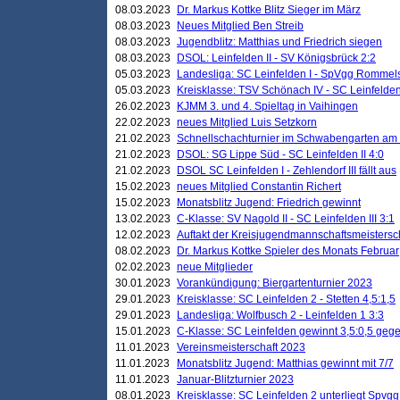
08.03.2023
Dr. Markus Kottke Blitz Sieger im März
08.03.2023
Neues Mitglied Ben Streib
08.03.2023
Jugendblitz: Matthias und Friedrich siegen
08.03.2023
DSOL: Leinfelden II - SV Königsbrück 2:2
05.03.2023
Landesliga: SC Leinfelden I - SpVgg Rommels
05.03.2023
Kreisklasse: TSV Schönach IV - SC Leinfelden 
26.02.2023
KJMM 3. und 4. Spieltag in Vaihingen
22.02.2023
neues Mitglied Luis Setzkorn
21.02.2023
Schnellschachturnier im Schwabengarten am
21.02.2023
DSOL: SG Lippe Süd - SC Leinfelden II 4:0
21.02.2023
DSOL SC Leinfelden I - Zehlendorf III fällt aus
15.02.2023
neues Mitglied Constantin Richert
15.02.2023
Monatsblitz Jugend: Friedrich gewinnt
13.02.2023
C-Klasse: SV Nagold II - SC Leinfelden III 3:1
12.02.2023
Auftakt der Kreisjugendmannschaftsmeistersc
08.02.2023
Dr. Markus Kottke Spieler des Monats Februar
02.02.2023
neue Mitglieder
30.01.2023
Vorankündigung: Biergartenturnier 2023
29.01.2023
Kreisklasse: SC Leinfelden 2 - Stetten 4,5:1,5
29.01.2023
Landesliga: Wolfbusch 2 - Leinfelden 1 3:3
15.01.2023
C-Klasse: SC Leinfelden gewinnt 3,5:0,5 geg
11.01.2023
Vereinsmeisterschaft 2023
11.01.2023
Monatsblitz Jugend: Matthias gewinnt mit 7/7
11.01.2023
Januar-Blitzturnier 2023
08.01.2023
Kreisklasse: SC Leinfelden 2 unterliegt Spvg