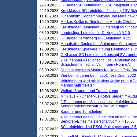
22.10.2023
C-Klasse: SC Leinfelden 3 - SC Magstadt 3 3,
22.10.2023
Kreisklasse: SC Leinfelden 2 besiegt TSV Schö
11.10.2023
Jugendblitz Oktober: Matthias und Mara gewi
10.10.2023
Markus Kottke ist Spieler des Monats Oktober
08.10.2023
Kreisklasse: Leinfelden 2 unterliegt Vfl Sindel
08.10.2023
Landesliga: Leinfelden - Ditzingen 5,5:2,5
08.10.2023
C-Klasse: Herrenberg III - Leinfelden III 2:2
24.09.2023
Monatsblitz September: Anton und Mara gew
17.09.2023
Kreisklasse: Spielvereinigung Renningen 1 unt
17.09.2023
C-KLasse: SC Leinfelden 3 besiegt SV Leonbe
2 Teilnehmer des Schachclubs Leinfelden bei
10.09.2023
Schachgemeinschaft Vaihingen / Rohr e.V.
05.09.2023
Durchmarsch von Markus Kottke und Felix Bow
20.08.2023
Vier Leinfeldener beim LeoChess Open 2023
Württemberg wird mit Markus Kottke erneut D
19.08.2023
Mannschaftsmeister
15.08.2023
Weitere Bauern- und Turmdiplome
02.08.2023
Mit 7 aus 7 - Dr. Markus Kottke Sieger im Augus
2 Teilnehmer des Schachclubs Leinfelden an 
26.07.2023
Seniorenmeisterschaft in Bad Wildungen
21.07.2023
Bauern- und Turmdiplom
4 Teilnehmer des SC Leinfelden an der 8. O
17.07.2023
Senioren-Einzelmeisterschaft vom 7. - 15. Jul
SC Leinfelden 1 ist DSOL-Pokalgewinner! 2,5:1
07.07.2023
!
06.07.2023
Jugendblitz: Friedrich, Matti und Mara gewinn