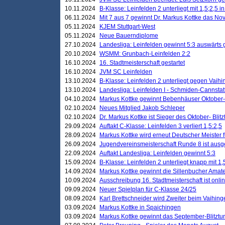
10.11.2024
B-Klasse: Leinfelden 2 unterliegt mit 1,5;2,5 
06.11.2024
Mit 7 aus 7 gewinnt Dr. Markus Kottke das Nov
05.11.2024
KJEM Stuttgart-West
05.11.2024
Neue Bauerndiplome
27.10.2024
Landesliga: Leinfelden gewinnt 5:3 auswärts
20.10.2024
WSMM: Grunbach-Leinfelden 2:2
16.10.2024
16. Stadtmeisterschaft gestartet
16.10.2024
JVM SC Leinfelden
13.10.2024
B-Klasse: Leinfelden 2 unterliegt gegen Vaihi
13.10.2024
Landesliga: Leinfelden I - Schmiden-Cannstatt 
04.10.2024
Markus Kottke gewinnt Bebenhäuser Oktober-B
02.10.2024
Neues Mitglied Jakob Schleper
02.10.2024
Dr. Markus Kottke ist Sieger des Oktober- Blitz
29.09.2024
Auftakt C-Klasse: Leinfelden 3 verliert 1,5:2,5
28.09.2024
Markus Kottke wird erneut Deutscher Meister 
26.09.2024
Jugendvereinsmeisterschaft Runde 8 ist ausg
22.09.2024
Auftakt Landesliga: Leinfelden gewinnt 5:3
15.09.2024
B-Klasse: Leinfelden 2 unterliegt knapp mit 1,
14.09.2024
Markus Kottke gewinnt die Sillenbucher Amate
10.09.2024
Ausschreibung 16. Stadtmeisterschaft ist onli
09.09.2024
Neuer Spielplan für C-Klasse 24/25
08.09.2024
Karl Brettschneider wird Zweiter beim Vaihing
03.09.2024
Markus Kottke in Spaichingen
03.09.2024
Markus Kottke gewinnt das September-Blitztur