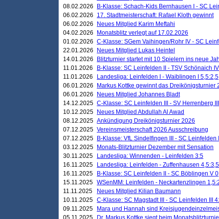
08.02.2026
B-Klasse: Schach-Kids Bernhausen I - SC Leinf
06.02.2026
17. Stadtmeisterschaft: Rafael Kloth gewinnt
06.02.2026
Neues Mitglied Karim Meftahi
04.02.2026
Monatsblitz verlegt auf 17.02.2026
01.02.2026
C-Klasse: SGem Vaihingen/Rohr IV - SC Leinfel
22.01.2026
Neues Mitglied Lukas Heintel
14.01.2026
Blitzturnier startet mit 10 Spielern ins neue J
11.01.2026
B-Klasse: SC Leinfelden II - TSV Schönaich IV
11.01.2026
Landesliga: Leinfelden I - Waiblingen I 5,5:2,5
06.01.2026
Markus Kottke gewinnt das Dreikönigsturnier
06.01.2026
Neues Mitglied Johannes Bladt
14.12.2025
C-Klasse: SC Leinfelden III - SV Herrenberg III
10.12.2025
Neues Mitglied Abdullah Al Awad
08.12.2025
Ankündigung Dreikönigsturnier 2026
07.12.2025
Vereinsmeisterschaft 2026 Ausschreibung
07.12.2025
B-Klasse: VfL Sindelfingen III - SC Leinfelden I
03.12.2025
Monats-Blitzturnier Dezember mit Sensation
30.11.2025
Landesliga: Winnenden - Leinfelden 3:5
16.11.2025
Landesliga: Leinfelden - Zuffenhausen 4,5:3,5
16.11.2025
B-Klasse: SC Leinfelden II - SC Böblingen V 0
15.11.2025
WSenMM: Leinfelden - Neckartenzlingen 1,5:
11.11.2025
Neues Mitglied Kilian Baumann
10.11.2025
C-Klasse: SC Magstadt III - SC Leinfelden III 4
09.11.2025
Mara und Hannah sind Kreisjugendeinzelmei
05.11.2025
Dr. Markus Kottke siegt beim Monatsblitzturn