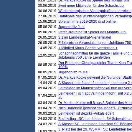
03.07.2019
Dr. Markus Kottke ist Spieler des Monats Juli
30.06.2019
Zwei neue Mitglieder für den Schachclub
30.06.2019
Württembergisches Viererpokalfinale erreicht!
27.06.2019
Halbfinale des Württembergischen Verbands
15.06.2019
Spieltermine 2019-2020 sind online
05.06.2019
Jugendblitz Juni
05.06.2019
Peter Breuning ist Spieler des Monats Juni.
26.05.2019
3:1 im Landespokal-Viertelfinale!
26.05.2019
Erfolgreiche Veranstaltung zum Jubiläum 750
14.05.2019
+ Mitglied Klaus Gabriel verstorben +
Schachnachmittag für die ganze Familie und 
12.05.2019
Jubiläums 750 Jahre Leinfelden
Der Böblinger Oberligaspieler Thanh Kien Tran
08.05.2019
100%
08.05.2019
Jugendblitz im Mai
07.05.2019
Dr. Markus Kottke gewinnt die Nürtinger Stadt
14.04.2019
A-Klasse: Leinfelden 2 unterliegt Leonberg 2 a
09.04.2019
Leinfelden im Mannschaftspokal nun auf Ver
Leinfelden I schlägt Vaihingen/Rohr I mit 6:2 
07.04.2019
ab
03.04.2019
Dr. Markus Kottke mit 8 aus 8 Spieler des Mona
03.04.2019
Nico Bauerfeld gewinnt das Monats-Blitzturnier
30.03.2019
Leinfelden ist Bezirks-Pokalsieger!
24.03.2019
Bezirksliga : SC Leinfelden I - SV Schwaikheim
24.03.2019
A-Klasse: SC Leinfelden 2 besiegt SC Böbling
3. Platz bei der 29. WSMM ! SC Leinfelden b
16.03.2019