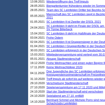
13.06.2021
Wiedereröffnung des Treff Impuls
28.05.2021
Biergartenturnier frühestens wieder im Somm
28.05.2021
Team des SC Leinfelden Dritter bei Bezirks-S
Mannschaft des SC Leinfelden siegt in Bezirks
05.05.2021
2021
01.05.2021
SC Leinfelden II ist Zweiter der DSOL 2021
SC Leinfelden II steht im Finale der DSOL am 
24.04.2021
SV Türme Billerbeck
15.04.2021
SC Leinfelden II steht im Halbfinale der Deu
03.04.2021
Frohe Ostern
02.04.2021
SC Leinfelden II ist Gruppensieger in der De
01.04.2021
SC Leinfelden I Gruppenfünfter in der Deuts
30.03.2021
SC Leinfelden erfolgreich in der Deutschen 
15.03.2021
Mitgliederversammlung wird verlegt vom 30.0
05.01.2021
Absage Stadtmeisterschaft
19.12.2020
Frohe Weihnachten und einen guten Beginn f
17.11.2020
Keine Weihnachtsfeier 2020
Drei Jugendliche des SC Leinfelden erfolgreic
04.11.2020
Kreisjugendeinzelmeisterschaft im Freizeithe
31.10.2020
Treff Impuls ab sofort bis auf weiteres wieder
29.10.2020
Verschiebung Stadtmeisterschaft
27.10.2020
Spielerversammlung am 17.11.2020 und Mitg
24.10.2020
Start der Stadtmeisterschaft wird verschoben
24.10.2020
Spielabend am 27.10. entfällt
Bernhard Schmid und Michele Porro sind neu
14.10.2020
Schachclubs Leinfelden