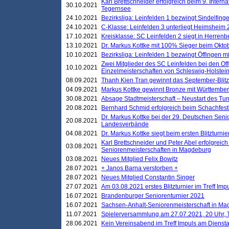
Karl Brettschneider erfolgreich beim 9. Inte
30.10.2021
Tegernsee
24.10.2021
Bezirksliga: Leinfelden 1 bezwingt Sindelfinge
24.10.2021
C-Klasse: Leinfelden 3 unterliegt Heimsheim 2
17.10.2021
Kreisklasse: SC Leinfelden 2 siegt in Herrenbe
13.10.2021
Dr. Markus Kottke mit 100% Sieger beim Oktobe
10.10.2021
Bezirksliga: Leinfelden 1 bezwingt Öffingen mi
Zwei Mitglieder des SC Leinfelden bei den Of
10.10.2021
Einzelmeisterschaften von Schleswig-Holstei
08.09.2021
Thanh Kien Tran gewinnt das September-Blitz
04.09.2021
Markus Kottke gewinnt Bronze mit Württemberg
30.08.2021
Absage Stadtmeisterschaft – Neustart des Tur
20.08.2021
Bernhard Schmid erfolgreich beim Schachfesti
Dr. Markus Kottke bei der 29. Deutschen Sen
20.08.2021
Landesverbände
04.08.2021
Dr. Markus Kottke siegt beim ersten Blitzturn
Karl Brettschneider und Peter Abel erfolgreic
03.08.2021
Seniorenmeisterschaften in Magdeburg
03.08.2021
Neues Mitglied Felix Bowitz
28.07.2021
+ Janos Barna verstorben +
28.07.2021
Neues Mitglied Constantin Singer
27.07.2021
Am 03.08.2021 erstes Blitzturnier im Treff Im
16.07.2021
Brandenburger Seniorenturnier 2021
16.07.2021
Sachsen-Anhalt-Seniorenmeisterschaft in M
11.07.2021
Spielerversammlung am 27.07.2021, 20 Uhr, T
28.06.2021
Kein Vereinsabend im Treff Impuls am Dienst