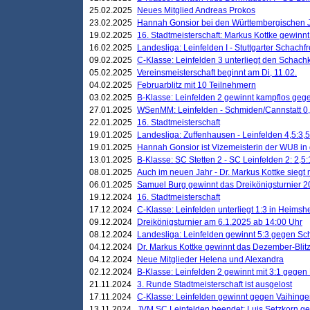
25.02.2025
Neues Mitglied Andreas Prokos
23.02.2025
Hannah Gonsior bei den Württembergischen 
19.02.2025
16. Stadtmeisterschaft: Markus Kottke gewinnt 
16.02.2025
Landesliga: Leinfelden I - Stuttgarter Schachfr
09.02.2025
C-Klasse: Leinfelden 3 unterliegt den Schach
05.02.2025
Vereinsmeisterschaft beginnt am Di, 11.02.
04.02.2025
Februarblitz mit 10 Teilnehmern
03.02.2025
B-Klasse: Leinfelden 2 gewinnt kampflos ge
27.01.2025
WSenMM: Leinfelden - Schmiden/Cannstatt 0,
22.01.2025
16. Stadtmeisterschaft
19.01.2025
Landesliga: Zuffenhausen - Leinfelden 4,5:3,5
19.01.2025
Hannah Gonsior ist Vizemeisterin der WU8 i
13.01.2025
B-Klasse: SC Stetten 2 - SC Leinfelden 2: 2,5:
08.01.2025
Auch im neuen Jahr - Dr. Markus Kottke siegt 
06.01.2025
Samuel Burg gewinnt das Dreikönigsturnier 
19.12.2024
16. Stadtmeisterschaft
17.12.2024
C-Klasse: Leinfelden unterliegt 1:3 in Heimsh
09.12.2024
Dreikönigsturnier am 6.1.2025 ab 14:00 Uhr
08.12.2024
Landesliga: Leinfelden gewinnt 5:3 gegen Sc
04.12.2024
Dr. Markus Kottke gewinnt das Dezember-Blitz
04.12.2024
Neue Mitglieder Helena und Alexandra
02.12.2024
B-Klasse: Leinfelden 2 gewinnt mit 3:1 gegen
21.11.2024
3. Runde Stadtmeisterschaft ist ausgelost
17.11.2024
C-Klasse: Leinfelden gewinnt gegen Vaihinge
13.11.2024
JVM SC Leinfelden beendet: Luis Setzkorn ge