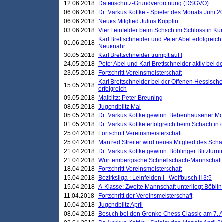
12.06.2018
Datenschutz-Grundverordnung (DSGVO)
06.06.2018
Dr. Markus Kottke - Spieler des Monats Juni 
06.06.2018
Neues Mitglied Julius Kopplin
03.06.2018
Vier Leinfelder beim Schach im Schloss in K
Karl Brettschneider und Peter Abel erfolgreic
01.06.2018
Neuenahr
30.05.2018
Karl Brettschneider trumpft auf !
24.05.2018
Peter Abel und Karl Brettschneider aktiv bei
23.05.2018
Fortschritt Vereinsmeisterschaft
Karl Brettschneider bei der Offenen Hessisch
15.05.2018
erfolgreich
09.05.2018
Maiblitz: Peter Breuning
08.05.2018
Jugendblitz Mai
05.05.2018
Dr. Markus Kottke gewinnt Bebenhausener Mo
01.05.2018
Dr. Markus Kottke erfolgreich beim Schach in
25.04.2018
Fortschritt Vereinsmeisterschaft
25.04.2018
Manfred Streiter wird neues Mitglied des Sch
21.04.2018
Dr. Markus Kottke gewinnt Böblinger Blitzturni
21.04.2018
Württembergische Schnellschach-Mannschafts
18.04.2018
Fortschritt Vereinsmeisterschaft
15.04.2018
Bezirksliga : Leinfelden I - Wolfbusch II 3:5
15.04.2018
A-Klasse: Zweite Mannschaft unterliegt Böblin
11.04.2018
Fortschritt der Vereinsmeisterschaft
10.04.2018
Jugendblitz April
08.04.2018
Besuch bei den Grenke Chess Classic am 7. A