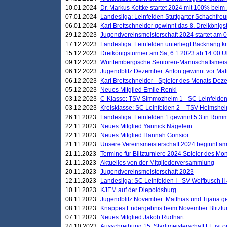
10.01.2024
Dr. Markus Kottke startet 2024 mit 100% beim 
07.01.2024
Landesliga: Leinfelden Stuttgarter Schachfreun
06.01.2024
Karl Brettschneider gewinnt das 8. Dreikönigs
29.12.2023
Jugendvereinsmeisterschaft 2024 startet am 0
17.12.2023
Landesliga: Leinfelden unterliegt Backnang kn
15.12.2023
Dreikönigsturnier am Sa, 6.1.2023 ab 14:00 U
09.12.2023
Württembergische Senioren-Mannschaftsmeiste
06.12.2023
Jugendblitz Dezember: Anton gewinnt vor Matt
06.12.2023
Karl Brettschneider - Spieler des Monats De
05.12.2023
Neues Mitglied Emile Renkl
03.12.2023
C-Klasse: TSV Simmozheim 1 - SC Leinfelden
03.12.2023
Kreisklasse: SC Leinfelden 2 – TSV Heimshei
26.11.2023
Landesliga: Leinfelden 1 gewinnt 5:3 in Ro
22.11.2023
Neues Mitglied Yannick Nägelein
22.11.2023
Neues Mitglied Hannah Gonsior
21.11.2023
Unsere Vereinsmeisterschaft 2024 beginnt am
21.11.2023
Termine für Blitzturniere 2024 Spieler des Mon
21.11.2023
Aktuelles von der Mitgliederversammlung
20.11.2023
Jugendvereinsmeisterschaft 2023
12.11.2023
Landesliga: SC Leinfelden I - SV Wolfbusch II 
10.11.2023
KJEM auf der Diepoldsburg
08.11.2023
Jugendblitz November: Matthias und Tijana 
08.11.2023
Knappes Endergebnis beim November Blitztur
07.11.2023
Neues Mitglied Jakob Rudhart
24.10.2023
Ausschreibung 15. Stadtmeisterschaft LE ist o