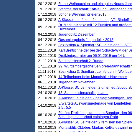
20.12.2018
Frohe Weihnachten und ein gutes Neues Jah
19.12.2018
Stadtmeisterschaft: Kottke und Gehringer führ
17.12.2018
Schöne Weihnachtsfeier 2018
09.12.2018
A-Klasse: Leinfelden 2 unterliegt VfL Sindelfin
Dr. Markus Kottke mit 12 Punkten und großem
05.12.2018
Dezember
04.12.2018
Jugendblitz Dezember
04.12.2018
Gesamtergebnis Jugendblitz 2018
02.12.2018
Bezirksliga 4. Spieltag : SC Leinfelden I - SF O
22.11.2018
Karl Brettschneider bei der Schach-WM der S
22.11.2018
Dreikönigsturnier am 06.01.2019 um 14 Uhr im 
21.11.2018
Stadtmeisterschaft 2. Runde
17.11.2018
29. Württembergische Senioren-Mannschaftsm
11.11.2018
Bezirksliga 3. Spieltag : Leinfelden I - Wolfbusch
07.11.2018
14 Teilnehmer beim Monatsblitz November
06.11.2018
Jugendblitz November
04.11.2018
A-Klasse: SC Leinfelden 2 unterliegt Spvgg Bö
24.10.2018
13. Stadtmeisterschaft gestartet
21.10.2018
A-Klasse: Leinfelden 2 besiegt Vaihingen-Rohr 
Erwartete Auswärtsniederlage von Leinfelden 
14.10.2018
2,5 : 5,5
Fünftes Dreikönigsturnier am Sonntag, den 0
08.10.2018
Schachgemeinschaft Vaihingen-Rohr
07.10.2018
A-Klasse: SC Leinfelden 2 remisiert bei Spie
03.10.2018
Monatsblitz Oktober: Markus Kottke gewinnt mi