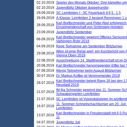
02.10.2019
Spieler des Monats Oktober: Drei kämpfen um
02.10.2019
Jugendblitz Oktober doppelrundig
29.09.2019
SC Leinfelden I - SC Feuerbach II 6,5 . 1,5
29.09.2019
A-Klasse: Leinfelden 2 besiegt Renningen 1 z
Karl Brettschneider und Peter Abel erfolgreich
28.09.2019
Einzelmeisterschaft von Schleswig-Holstein
23.09.2019
Jugendblitz September
Karl Brettschneider gewinnt Offenes Seniore
06.09.2019
Vaihingen-Rohr 2019
04.09.2019
Rege Teilnahme am September Blitzturnier
Wien ist eine Reise wert, ein Kurzbericht von
29.08.2019
Vienna Open 2019
22.08.2019
Ausschreibung 14. Stadtmeisterschaft ist im
20.08.2019
Karl Brettschneider hervorragender Elfter bei
07.08.2019
Wenig Teilnehmer beim August Blitzturnier
30.07.2019
Dr. Markus Kottke ist Vereinsmeister 2019
Karl Brettschneider belegt Rang 26 bei den 1
28.07.2019
Neustadt 2019
IM Ilja Schneider gewinnt das 11. Sommer-Sch
21.07.2019
Schwabengarten Leinfelden
21.07.2019
SC Leinfelden ist Vizepokalsieger im württem
11. Sommer-Schnellschachturnier am 20. Jul
16.07.2019
Leinfelden
Karl Brettschneider in Freudenstadt mit 6,0 
13.07.2019
11
04.07.2019
Jugendblitz Juli