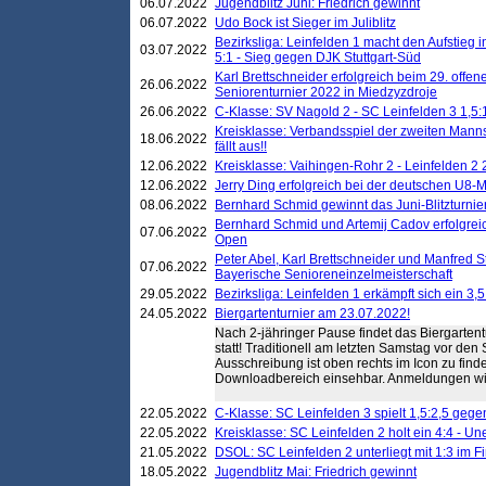
06.07.2022
Jugendblitz Juni: Friedrich gewinnt
06.07.2022
Udo Bock ist Sieger im Juliblitz
Bezirksliga: Leinfelden 1 macht den Aufstieg i
03.07.2022
5:1 - Sieg gegen DJK Stuttgart-Süd
Karl Brettschneider erfolgreich beim 29. off
26.06.2022
Seniorenturnier 2022 in Miedzyzdroje
26.06.2022
C-Klasse: SV Nagold 2 - SC Leinfelden 3 1,5:
Kreisklasse: Verbandsspiel der zweiten Manns
18.06.2022
fällt aus!!
12.06.2022
Kreisklasse: Vaihingen-Rohr 2 - Leinfelden 2 
12.06.2022
Jerry Ding erfolgreich bei der deutschen U8-M
08.06.2022
Bernhard Schmid gewinnt das Juni-Blitzturnie
Bernhard Schmid und Artemij Cadov erfolgreic
07.06.2022
Open
Peter Abel, Karl Brettschneider und Manfred St
07.06.2022
Bayerische Senioreneinzelmeisterschaft
29.05.2022
Bezirksliga: Leinfelden 1 erkämpft sich ein 3,
24.05.2022
Biergartenturnier am 23.07.2022!
Nach 2-jähringer Pause findet das Biergarte
statt! Traditionell am letzten Samstag vor de
Ausschreibung ist oben rechts im Icon zu find
Downloadbereich einsehbar. Anmeldungen wi
22.05.2022
C-Klasse: SC Leinfelden 3 spielt 1,5:2,5 geg
22.05.2022
Kreisklasse: SC Leinfelden 2 holt ein 4:4 - 
21.05.2022
DSOL: SC Leinfelden 2 unterliegt mit 1:3 im F
18.05.2022
Jugendblitz Mai: Friedrich gewinnt