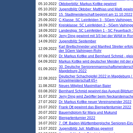
05.10.2022
Oktoberblitz: Markus Kottke gewinnt
05.10.2022
Jugendblitz Oktober: Matthias und Matti gewi
29.09.2022
15. Stadtmeisterschaft beginnt am 11.10.2022
25.09.2022
C-Klasse: SC Leinfelden 3 - SGem Vaihingen 
18.09.2022
Kreisklasse: SC Leinfelden 2 - SGem Vaihinge
18.09.2022
Landesliga: SC Leinfelden 1 - SC Feuerbach 
16.09.2022
Jerry Ding gewinnt mit 3/3 bei der WAM in 
14.09.2022
Jugendblitz September
Karl Brettschneider und Manfred Streiter erfo
12.09.2022
der SGem Vaihingen-Rohr
07.09.2022
Dr. Markus Kottke und Bernhard Schmid - glei
04.09.2022
Markus Kottke wird deutscher Meister mit de
30. Deutsche Seniorenmannschaftsmeistersch
01.09.2022
Magdeburg 2022
Deutscher Schachgipfel 2022 in Magdeburg /
22.08.2022
Einzelmeisterschaft 65+
11.08.2022
Neues Mitglied Maximilian Baier
03.08.2022
Bernhard Schmid gewinnt das August-Blitzturn
31.07.2022
Jerry Ding wird Zwölfter beim Neckarsteinac
27.07.2022
Dr. Markus Kottke neuer Vereinsmeister 2022
23.07.2022
Frank Ott gewinnt das Biergartenturnier 2022
20.07.2022
Bauerndiplom für Mara und Mukund
20.07.2022
Biergartenturnier 2022
16.07.2022
7. Off. Baden-Württembergische Senioren-Ein
13.07.2022
Jugendblitz Juli: Matthias gewinnt