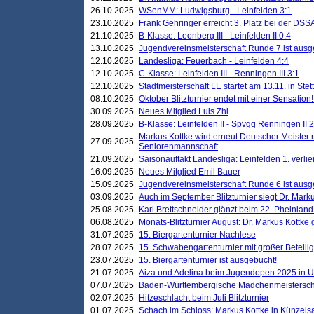
26.10.2025
WSenMM: Ludwigsburg - Leinfelden 3:1
23.10.2025
Frank Gehringer erreicht 3. Platz bei der DS
21.10.2025
B-Klasse: Leonberg III - Leinfelden II 0:4
13.10.2025
Jugendvereinsmeisterschaft Runde 7 ist ausg
12.10.2025
Landesliga: Feuerbach - Leinfelden 4:4
12.10.2025
C-Klasse: Leinfelden III - Renningen III 3:1
12.10.2025
Stadtmeisterschaft LE startet am 13.11. in Stet
08.10.2025
Oktober Blitzturnier endet mit einer Sensation!
30.09.2025
Neues Mitglied Luis Zhi
28.09.2025
B-Klasse: Leinfelden II - Spvgg Renningen II 2
Markus Kottke wird erneut Deutscher Meister 
27.09.2025
Seniorenmannschaft
21.09.2025
Saisonauftakt Landesliga: Leinfelden 1. verlier
16.09.2025
Neues Mitglied Emil Bauer
15.09.2025
Jugendvereinsmeisterschaft Runde 6 ist ausg
03.09.2025
Auch im September Blitzturnier siegt Dr. Mark
25.08.2025
Karl Brettschneider glänzt beim 22. Pheinlan
06.08.2025
Monats-Blitzturnier August: Dr. Markus Kottke
31.07.2025
15. Biergartenturnier Nachlese
28.07.2025
15. Schwabengartenturnier mit großer Beteili
23.07.2025
15. Biergartenturnier ist ausgebucht!
21.07.2025
Aiza und Adelina beim Jugendopen 2025 in 
07.07.2025
Baden-Württembergische Mädchenmeistersch
02.07.2025
Hitzeschlacht beim Juli Blitzturnier
01.07.2025
Schach im Schloss: Markus Kottke in Künzels