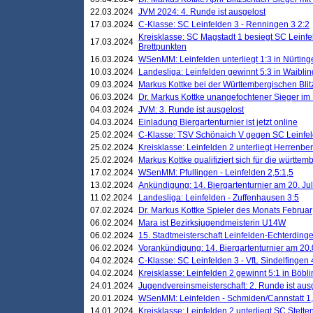
22.03.2024
JVM 2024: 4. Runde ist ausgelost
17.03.2024
C-Klasse: SC Leinfelden 3 - Renningen 3 2:2
Kreisklasse: SC Magstadt 1 besiegt SC Leinfe
17.03.2024
Brettpunkten
16.03.2024
WSenMM: Leinfelden unterliegt 1:3 in Nürting
10.03.2024
Landesliga: Leinfelden gewinnt 5:3 in Waibli
09.03.2024
Markus Kottke bei der Württembergischen Blit
06.03.2024
Dr. Markus Kottke unangefochtener Sieger im M
04.03.2024
JVM: 3. Runde ist ausgelost
04.03.2024
Einladung Biergartenturnier ist jetzt online
25.02.2024
C-Klasse: TSV Schönaich V gegen SC Leinfelde
25.02.2024
Kreisklasse: Leinfelden 2 unterliegt Herrenber
25.02.2024
Markus Kottke qualifiziert sich für die württem
17.02.2024
WSenMM: Pfullingen - Leinfelden 2,5:1,5
13.02.2024
Ankündigung: 14. Biergartenturnier am 20. Ju
11.02.2024
Landesliga: Leinfelden - Zuffenhausen 3:5
07.02.2024
Dr. Markus Kottke Spieler des Monats Februar
06.02.2024
Mara ist Bezirksjugendmeisterin U14W
06.02.2024
15. Stadtmeisterschaft Leinfelden-Echterding
06.02.2024
Vorankündigung: 14. Biergartenturnier am 20
04.02.2024
C-Klasse: SC Leinfelden 3 - VfL Sindelfingen 
04.02.2024
Kreisklasse: Leinfelden 2 gewinnt 5:1 in Böbl
24.01.2024
Jugendvereinsmeisterschaft: 2. Runde ist aus
20.01.2024
WSenMM: Leinfelden - Schmiden/Cannstatt 1,
14.01.2024
Kreisklasse: Leinfelden 2 unterliegt SC Stette