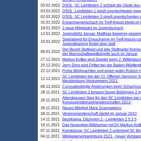
03.02.2022
DSOL; SC Leinfelden 2 schlägt die Gäste des
03.02.2022
DSOL: Leinfelden 1 spielt unentschieden gege
02.02.2022
DSOL; SC Leinfelden 3 spielt unentschieden
31.01.2022
Erwachsenenschach im Treff Impuls bleibt im
19.01.2022
2 neue Mitglieder im Jugendschach
12.01.2022
Jugendblitz Januar: Matthias Kewenig gewinn
Spielabend für Erwachsene im Treff Impuls ru
10.01.2022
Jugendtraining findet aber statt
Der Bezirk Stuttgart und alle Stuttgarter Krei
06.01.2022
der Mannschaftswettkämpfe auch im Januar
27.12.2021
Markus Kottke wird Zweiter beim 2. Wittelsb
25.12.2021
Jerry Ding wird Dritter bei der Baden-Württem
22.12.2021
Frohe Weihnachten und einen guten Rutsch i
SC Leinfelden bei der 21. Offenen Senioren S
12.12.2021
Mecklenburg-Vorpommern 2021
06.12.2021
Coronabedingte Änderungen beim Schachclub 
28.11.2021
SC Leinfelden 2 besiegt Spvgg Böblingen 2 mi
Altersklassen-Sieg für den SC Leinfelden bei
26.11.2021
Kreisjugendeinzelmeisterschaften 2021!
26.11.2021
Neues Mitglied Mara Scannapieco
26.11.2021
Vereinsmeisterschaft startet im Januar 2022
14.11.2021
Bezirksliga: Ditzingen 2 - Leinfelden 2,5:3,5
10.11.2021
Das November-Blitzturnier mit Dr. Markus Kott
07.11.2021
Kreisklasse: SC Leinfelden 2 unterliegt SC B
04.11.2021
Mitgliederversammlung 2021 - neuer Vorstan