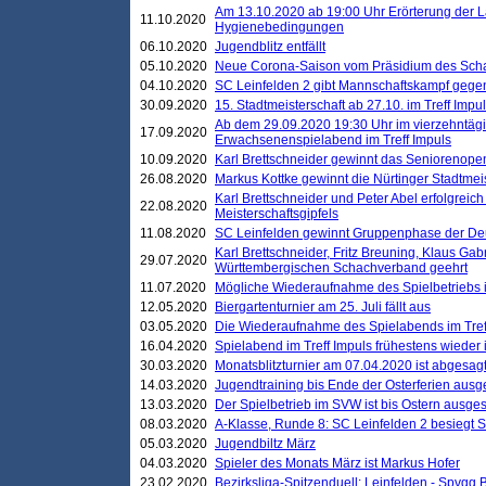
Am 13.10.2020 ab 19:00 Uhr Erörterung der L
11.10.2020
Hygienebedingungen
06.10.2020
Jugendblitz entfällt
05.10.2020
Neue Corona-Saison vom Präsidium des Sch
04.10.2020
SC Leinfelden 2 gibt Mannschaftskampf gege
30.09.2020
15. Stadtmeisterschaft ab 27.10. im Treff Impu
Ab dem 29.09.2020 19:30 Uhr im vierzehntäg
17.09.2020
Erwachsenenspielabend im Treff Impuls
10.09.2020
Karl Brettschneider gewinnt das Seniorenopen
26.08.2020
Markus Kottke gewinnt die Nürtinger Stadtmei
Karl Brettschneider und Peter Abel erfolgreic
22.08.2020
Meisterschaftsgipfels
11.08.2020
SC Leinfelden gewinnt Gruppenphase der De
Karl Brettschneider, Fritz Breuning, Klaus Gab
29.07.2020
Württembergischen Schachverband geehrt
11.07.2020
Mögliche Wiederaufnahme des Spielbetriebs
12.05.2020
Biergartenturnier am 25. Juli fällt aus
03.05.2020
Die Wiederaufnahme des Spielabends im Treff
16.04.2020
Spielabend im Treff Impuls frühestens wieder
30.03.2020
Monatsblitzturnier am 07.04.2020 ist abgesag
14.03.2020
Jugendtraining bis Ende der Osterferien ausg
13.03.2020
Der Spielbetrieb im SVW ist bis Ostern ausges
08.03.2020
A-Klasse, Runde 8: SC Leinfelden 2 besiegt 
05.03.2020
Jugendbiltz März
04.03.2020
Spieler des Monats März ist Markus Hofer
23.02.2020
Bezirksliga-Spitzenduell: Leinfelden - Spvgg 