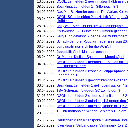
13.05.2022
DSOL: Leinfelden 2 gewinnt das Halbfinale geg
08.05.2022
Bezirkliga: Leinfelden 1 - Sillenbuch 3:3
04.05.2022
Das Mai-Blitzturnier gewinnt Dr. Markus Kottk
DSOL: SC Leinfelden 2 setzt sich 3:1 gegen J
28.04.2022
Halbfinale!
26.04.2022
Jerry wird Sechster bei der württembergische
24.04.2022
Kreisklasse: SC Leinfelden 2 unterliegt gege
20.04.2022
Jerry Ding gewinnt Silber bei der württemberg
07.04.2022
Schach-Senioren-Cup am Tegernsee vom 26. M
06.04.2022
Jerry qualifiziert sich für die WJEM!
06.04.2022
Jugenblitz April: Matthias gewinnt
06.04.2022
Dr. Markus Kottke - Spieler des Monats April
DSOL: Leinfelden 1 beendet die Saison mit e
04.04.2022
den Tabellenführer
DSOL: Leinfelden 2 krönt die Gruppenphase m
04.04.2022
Leherheide 1
04.04.2022
DSOL: Leinfelden 3 gewinnt kampflos 4:0 geg
03.04.2022
Bezirkliga: Leinfelden 1 gelingt ein starker 4
03.04.2022
TSV Schönaich 5 gegen SC Leinfelden 3
31.03.2022
DSOL: Leinfelden 2 sichert sich mit einem 2:2 d
30.03.2022
DSOL: Leinfelden 3 unterliegt 1:3 gegen den 
30.03.2022
DSOL: Leinfelden 1 unterliegt knapp mit 1,5
10. Internationaler Schach-Senioren-Cup am T
28.03.2022
2022
26.03.2022
Deutscher Mannschaftspokal: Leinfelden unte
25.03.2022
Kreisklasse: Verbandsspiel Vaihingen-Rohr 2 