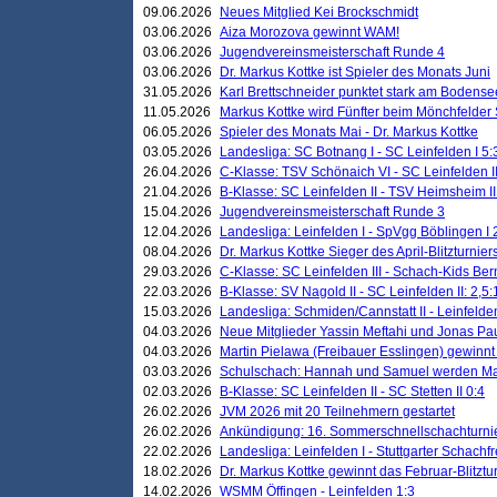
09.06.2026
Neues Mitglied Kei Brockschmidt
03.06.2026
Aiza Morozova gewinnt WAM!
03.06.2026
Jugendvereinsmeisterschaft Runde 4
03.06.2026
Dr. Markus Kottke ist Spieler des Monats Juni
31.05.2026
Karl Brettschneider punktet stark am Bodense
11.05.2026
Markus Kottke wird Fünfter beim Mönchfelder
06.05.2026
Spieler des Monats Mai - Dr. Markus Kottke
03.05.2026
Landesliga: SC Botnang I - SC Leinfelden I 5:
26.04.2026
C-Klasse: TSV Schönaich VI - SC Leinfelden II
21.04.2026
B-Klasse: SC Leinfelden II - TSV Heimsheim II
15.04.2026
Jugendvereinsmeisterschaft Runde 3
12.04.2026
Landesliga: Leinfelden I - SpVgg Böblingen I 
08.04.2026
Dr. Markus Kottke Sieger des April-Blitzturnier
29.03.2026
C-Klasse: SC Leinfelden III - Schach-Kids Ber
22.03.2026
B-Klasse: SV Nagold II - SC Leinfelden II: 2,5:
15.03.2026
Landesliga: Schmiden/Cannstatt II - Leinfelden
04.03.2026
Neue Mitglieder Yassin Meftahi und Jonas Pa
04.03.2026
Martin Pielawa (Freibauer Esslingen) gewinnt 
03.03.2026
Schulschach: Hannah und Samuel werden Ma
02.03.2026
B-Klasse: SC Leinfelden II - SC Stetten II 0:4
26.02.2026
JVM 2026 mit 20 Teilnehmern gestartet
26.02.2026
Ankündigung: 16. Sommerschnellschachturnie
22.02.2026
Landesliga: Leinfelden I - Stuttgarter Schachfr
18.02.2026
Dr. Markus Kottke gewinnt das Februar-Blitztu
14.02.2026
WSMM Öffingen - Leinfelden 1:3