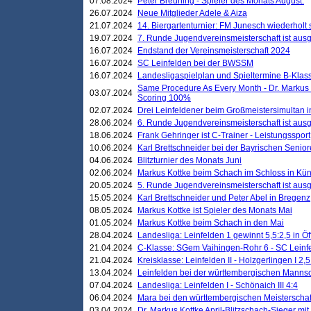
07.08.2024
Peter Breuning - Spieler des Monats August.
26.07.2024
Neue Mitglieder Adele & Aiza
21.07.2024
14. Biergartenturnier: FM Junesch wiederholt
19.07.2024
7. Runde Jugendvereinsmeisterschaft ist ausg
16.07.2024
Endstand der Vereinsmeisterschaft 2024
16.07.2024
SC Leinfelden bei der BWSSM
16.07.2024
Landesligaspielplan und Spieltermine B-Kla
Same Procedure As Every Month - Dr. Markus 
03.07.2024
Scoring 100%
02.07.2024
Drei Leinfeldener beim Großmeistersimultan 
28.06.2024
6. Runde Jugendvereinsmeisterschaft ist ausg
18.06.2024
Frank Gehringer ist C-Trainer - Leistungssport
10.06.2024
Karl Brettschneider bei der Bayrischen Senio
04.06.2024
Blitzturnier des Monats Juni
02.06.2024
Markus Kottke beim Schach im Schloss in Kü
20.05.2024
5. Runde Jugendvereinsmeisterschaft ist ausg
15.05.2024
Karl Brettschneider und Peter Abel in Bregenz
08.05.2024
Markus Kottke ist Spieler des Monats Mai
01.05.2024
Markus Kottke beim Schach in den Mai
28.04.2024
Landesliga: Leinfelden 1 gewinnt 5,5:2,5 in Ö
21.04.2024
C-Klasse: SGem Vaihingen-Rohr 6 - SC Leinfe
21.04.2024
Kreisklasse: Leinfelden II - Holzgerlingen I 2,5
13.04.2024
Leinfelden bei der württembergischen Mannsc
07.04.2024
Landesliga: Leinfelden I - Schönaich III 4:4
06.04.2024
Mara bei den württembergischen Meisterscha
03.04.2024
Dr. Markus Kottke April-Blitzschach-Sieger mit