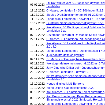
FM Ralf Müller vom SC Böblingen gewinnt das 
06.01.2023
Leinfelden
18.12.2022
C-Klasse: Leinfelden 3 - SC Böblingen 5. 2:2
11.12.2022
Siebtes Dreikönigsturnier am 06.01.2023 um 1
11.12.2022
Landesliga: Leinfelden 1 gewinnt 4,5:1,5 ge
10.12.2022
Leinfelder Seniorenmannschaft gewinnt 3,5:
Kreisklasse: SC Böblingen 4 sagt Spiel am S
08.12.2022
Leinfelden 2 ab
07.12.2022
Dezember Blitzturnier Dr. Markus Kottke gewin
27.11.2022
C-Klasse: SC Leinfelden - VfL Sindelfingen 4 
Kreisklasse: SC Leinfelden 2 unterliegt im H
13.11.2022
2.0 : 4.0
13.11.2022
Landesliga: Leinfelden 1 - Zuffenhausen 1 4:2
10.11.2022
Jugendblitz: Matthias gewinnt
09.11.2022
Dr. Markus Kottke siegt beim November-Blitztu
07.11.2022
Kreisjugendeinzelmeisterschaft 2022 mit 5 T
07.11.2022
Jerry Ding wird Dritter beim Jugendschachturn
23.10.2022
C-Klasse: Leinfelden 3 gewinnt 3:1
32. Württembergische Senioren-Mannschaftsm
22.10.2022
Leinfelden 3:1
13.10.2022
Neues Mitglied Matti Behrens
12.10.2022
Keine Offene Stadtmeisterschaft 2022
09.10.2022
Kreisklasse: SC Leinfelden 2 siegt auswärts g
Karl Brettschneider und Peter Abel erfolgreic
09.10.2022
Einzelmeisterschaft 2022 Schleswig Holstein 
09.10.2022
Landesliga: Leinfelden 1 gewinnt mit 4:2 geg