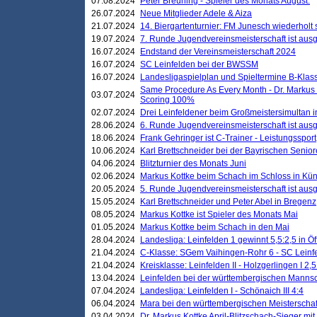
07.08.2024
Peter Breuning - Spieler des Monats August.
26.07.2024
Neue Mitglieder Adele & Aiza
21.07.2024
14. Biergartenturnier: FM Junesch wiederholt
19.07.2024
7. Runde Jugendvereinsmeisterschaft ist ausg
16.07.2024
Endstand der Vereinsmeisterschaft 2024
16.07.2024
SC Leinfelden bei der BWSSM
16.07.2024
Landesligaspielplan und Spieltermine B-Kla
Same Procedure As Every Month - Dr. Markus 
03.07.2024
Scoring 100%
02.07.2024
Drei Leinfeldener beim Großmeistersimultan 
28.06.2024
6. Runde Jugendvereinsmeisterschaft ist ausg
18.06.2024
Frank Gehringer ist C-Trainer - Leistungssport
10.06.2024
Karl Brettschneider bei der Bayrischen Senio
04.06.2024
Blitzturnier des Monats Juni
02.06.2024
Markus Kottke beim Schach im Schloss in Kü
20.05.2024
5. Runde Jugendvereinsmeisterschaft ist ausg
15.05.2024
Karl Brettschneider und Peter Abel in Bregenz
08.05.2024
Markus Kottke ist Spieler des Monats Mai
01.05.2024
Markus Kottke beim Schach in den Mai
28.04.2024
Landesliga: Leinfelden 1 gewinnt 5,5:2,5 in Ö
21.04.2024
C-Klasse: SGem Vaihingen-Rohr 6 - SC Leinfe
21.04.2024
Kreisklasse: Leinfelden II - Holzgerlingen I 2,5
13.04.2024
Leinfelden bei der württembergischen Mannsc
07.04.2024
Landesliga: Leinfelden I - Schönaich III 4:4
06.04.2024
Mara bei den württembergischen Meisterscha
03.04.2024
Dr. Markus Kottke April-Blitzschach-Sieger mit