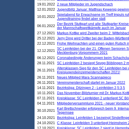
19.01.2022
2 neue Mitglieder im Jugendschach
12.01.2022
Jugendblitz Januar: Matthias Kewenig gewinn
Spielabend für Erwachsene im Treff Impuls ru
10.01.2022
Jugendtraining findet aber statt
Der Bezirk Stuttgart und alle Stuttgarter Krei
06.01.2022
der Mannschaftswettkämpfe auch im Januar
27.12.2021
Markus Kottke wird Zweiter beim 2. Wittelsb
25.12.2021
Jerry Ding wird Dritter bei der Baden-Württem
22.12.2021
Frohe Weihnachten und einen guten Rutsch i
SC Leinfelden bei der 21. Offenen Senioren S
12.12.2021
Mecklenburg-Vorpommern 2021
06.12.2021
Coronabedingte Änderungen beim Schachclub 
28.11.2021
SC Leinfelden 2 besiegt Spvgg Böblingen 2 mi
Altersklassen-Sieg für den SC Leinfelden bei
26.11.2021
Kreisjugendeinzelmeisterschaften 2021!
26.11.2021
Neues Mitglied Mara Scannapieco
26.11.2021
Vereinsmeisterschaft startet im Januar 2022
14.11.2021
Bezirksliga: Ditzingen 2 - Leinfelden 2,5:3,5
10.11.2021
Das November-Blitzturnier mit Dr. Markus Kott
07.11.2021
Kreisklasse: SC Leinfelden 2 unterliegt SC B
04.11.2021
Mitgliederversammlung 2021 - neuer Vorstan
Karl Brettschneider erfolgreich beim 9. Inte
30.10.2021
Tegernsee
24.10.2021
Bezirksliga: Leinfelden 1 bezwingt Sindelfinge
24.10.2021
C-Klasse: Leinfelden 3 unterliegt Heimsheim 2
17.10.2021
Kreisklasse: SC Leinfelden 2 siegt in Herrenbe