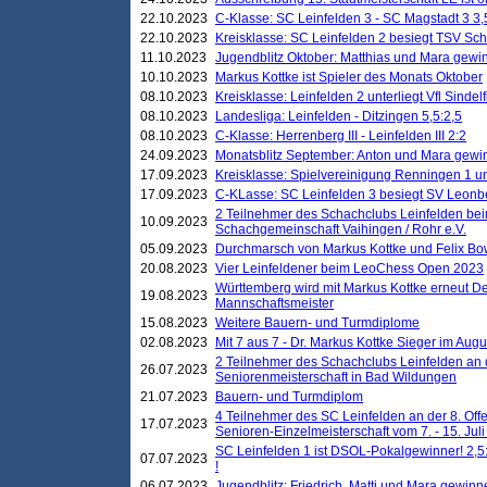
22.10.2023
C-Klasse: SC Leinfelden 3 - SC Magstadt 3 3,
22.10.2023
Kreisklasse: SC Leinfelden 2 besiegt TSV Schö
11.10.2023
Jugendblitz Oktober: Matthias und Mara gewi
10.10.2023
Markus Kottke ist Spieler des Monats Oktober
08.10.2023
Kreisklasse: Leinfelden 2 unterliegt Vfl Sindel
08.10.2023
Landesliga: Leinfelden - Ditzingen 5,5:2,5
08.10.2023
C-Klasse: Herrenberg III - Leinfelden III 2:2
24.09.2023
Monatsblitz September: Anton und Mara gew
17.09.2023
Kreisklasse: Spielvereinigung Renningen 1 unt
17.09.2023
C-KLasse: SC Leinfelden 3 besiegt SV Leonbe
2 Teilnehmer des Schachclubs Leinfelden bei
10.09.2023
Schachgemeinschaft Vaihingen / Rohr e.V.
05.09.2023
Durchmarsch von Markus Kottke und Felix Bow
20.08.2023
Vier Leinfeldener beim LeoChess Open 2023
Württemberg wird mit Markus Kottke erneut D
19.08.2023
Mannschaftsmeister
15.08.2023
Weitere Bauern- und Turmdiplome
02.08.2023
Mit 7 aus 7 - Dr. Markus Kottke Sieger im Augus
2 Teilnehmer des Schachclubs Leinfelden an 
26.07.2023
Seniorenmeisterschaft in Bad Wildungen
21.07.2023
Bauern- und Turmdiplom
4 Teilnehmer des SC Leinfelden an der 8. O
17.07.2023
Senioren-Einzelmeisterschaft vom 7. - 15. Jul
SC Leinfelden 1 ist DSOL-Pokalgewinner! 2,5:1
07.07.2023
!
06.07.2023
Jugendblitz: Friedrich, Matti und Mara gewinn