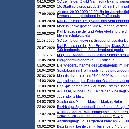
04.10.2020
SC Leinfelden 2 gibt Mannschaftskampf gege
30.09.2020
15. Stadtmeisterschaft ab 27.10. im Treff Impu
Ab dem 29.09.2020 19:30 Uhr im vierzehntäg
17.09.2020
Erwachsenenspielabend im Treff Impuls
10.09.2020
Karl Brettschneider gewinnt das Seniorenopen
26.08.2020
Markus Kottke gewinnt die Nürtinger Stadtmei
Karl Brettschneider und Peter Abel erfolgreic
22.08.2020
Meisterschaftsgipfels
11.08.2020
SC Leinfelden gewinnt Gruppenphase der De
Karl Brettschneider, Fritz Breuning, Klaus Gab
29.07.2020
Württembergischen Schachverband geehrt
11.07.2020
Mögliche Wiederaufnahme des Spielbetriebs
12.05.2020
Biergartenturnier am 25. Juli fällt aus
03.05.2020
Die Wiederaufnahme des Spielabends im Treff
16.04.2020
Spielabend im Treff Impuls frühestens wieder
30.03.2020
Monatsblitzturnier am 07.04.2020 ist abgesag
14.03.2020
Jugendtraining bis Ende der Osterferien ausg
13.03.2020
Der Spielbetrieb im SVW ist bis Ostern ausges
08.03.2020
A-Klasse, Runde 8: SC Leinfelden 2 besiegt 
05.03.2020
Jugendbiltz März
04.03.2020
Spieler des Monats März ist Markus Hofer
23.02.2020
Bezirksliga-Spitzenduell: Leinfelden - Spvgg 
4. Runde der 30. Württembergische Senioren
17.02.2020
Schwäbisch Hall – SC Leinfelden 1,5 : 2,5
10.02.2020
Ankündigung: 12. Biergartenturnier am 25. Juli
09.02.2020
Bezirksliga: Leinfelden - Herrenberg 4,5:3,5