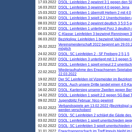
17.03.2022
DSOL: Leinfelden 2 gewinnt 3:1 gegen den 
16.03.2022
DSOL: Leinfelden 3 gewinnt 4:0 gegen Jena
15.03.2022
DSOL: Leinfelden 1 überrollt Hellern 2 mit 4:0
09.03.2022
DSOL: Leinfelden 3 spielt 2:2 Unentschieden
08.03.2022
DSOL: Leinfelden 2 gewinnt deutlich 3,5:0,5
07.03.2022
DSOL: Leinfelden 1 unterliegt Porz 3 deutlich 
06.03.2022
C-Klasse: Leinfelden 3 bezwingt Renningen 3 
06.03.2022
Bezirksliga: Leinfelden 1 bezwingt Vaihingen m
Vereinsmeisterschaft 2022 beginnt am 29.03.2
26.02.2022
möglich
24.02.2022
DSOL: SC Leinfelden 2 - SF Freiberg 2,5;1,5
23.02.2022
DSOL: Leinfelden 3 unterliegt mit 1:3 gegen S
23.02.2022
DSOL: Leinfelden 1 spielt erneut 2:2 unentsc
Wiederaufnahme des Erwachsenen-Spielabend
22.02.2022
22.03.2022
19.02.2022
Der SC Leinfelden ist Vizemeister im Bezirksm
17.02.2022
DSOL: Auch unsere Dritte landet einen 4:0-Ka
16.02.2022
DSOL: Kantersieg unserer Zweiten gegen Ber
14.02.2022
DSOL: Leinfelden 1 spielt 2:2 gegen SG Bad 
09.02.2022
Jugendblitz Februar: Nico gewinnt
Verbandsspiele am 13.02.2022 (Bezirksliga) 
03.02.2022
werden verschoben!
03.02.2022
DSOL; SC Leinfelden 2 schlägt die Gäste des
03.02.2022
DSOL: Leinfelden 1 spielt unentschieden gege
02.02.2022
DSOL; SC Leinfelden 3 spielt unentschieden
31.01.2022
Erwachsenenschach im Treff Impuls bleibt im