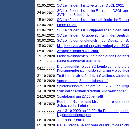
2021
01.05.2021
SC Leinfelden II ist Zweiter der DSOL 2021
SC Leinfelden II steht im Finale der DSOL am 
24.04.2021
SV Türme Billerbeck
15.04.2021
SC Leinfelden II steht im Halbfinale der Deu
03.04.2021
Frohe Ostern
02.04.2021
SC Leinfelden II ist Gruppensieger in der De
01.04.2021
SC Leinfelden I Gruppenfünfter in der Deuts
30.03.2021
SC Leinfelden erfolgreich in der Deutschen 
15.03.2021
Mitgliederversammlung wird verlegt vom 30.0
05.01.2021
Absage Stadtmeisterschaft
19.12.2020
Frohe Weihnachten und einen guten Beginn f
17.11.2020
Keine Weihnachtsfeier 2020
Drei Jugendliche des SC Leinfelden erfolgreic
04.11.2020
Kreisjugendeinzelmeisterschaft im Freizeithe
31.10.2020
Treff Impuls ab sofort bis auf weiteres wieder
29.10.2020
Verschiebung Stadtmeisterschaft
27.10.2020
Spielerversammlung am 17.11.2020 und Mitg
24.10.2020
Start der Stadtmeisterschaft wird verschoben
24.10.2020
Spielabend am 27.10. entfällt
Bernhard Schmid und Michele Porro sind neu
14.10.2020
Schachclubs Leinfelden
Am 13.10.2020 ab 19:00 Uhr Erörterung der L
11.10.2020
Hygienebedingungen
06.10.2020
Jugendblitz entfällt
05.10.2020
Neue Corona-Saison vom Präsidium des Sch