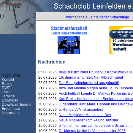
Internationale Leinfeldener Schachtage
Nachrichten
05.08.2026
August Blitzturnier Dr. Markus Kottke wackel
Nachrichten
26.07.2026
16. Biergartenturnier: Neil Albrecht siegt
Kontakt
22.07.2026
Das Biergartenturnier ist ausgebucht!
Rating
DWZ
21.07.2026
Aiza und Adelina siegen beim JPT in Leiphei
Links
08.07.2026
Auch Fußball konnte Dr. Markus Kottke nicht
Termine
07.07.2026
Karl Brettschneider bei der Seniorenmeister
Download
30.06.2026
Jugendblitz Juni: Mara, Hannah und Dev gew
Download Jugend
Ergebnisse
30.06.2026
5. Runde JVM ist ausgelost
Impressum
26.06.2026
Neue Mitglieder Marish und Dev
17.06.2026
Neue Mitglieder Yothika und Tanisha
15.06.2026
5 Teilnehmer aus Leinfelden beim Schach im 
10.06.2026
Dr. Markus Kottke ist Vereinsmeister 2026