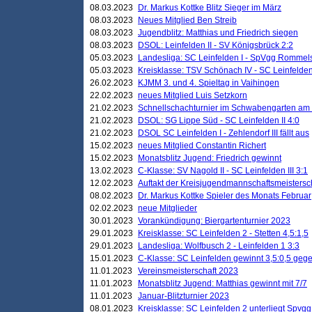
08.03.2023
Dr. Markus Kottke Blitz Sieger im März
08.03.2023
Neues Mitglied Ben Streib
08.03.2023
Jugendblitz: Matthias und Friedrich siegen
08.03.2023
DSOL: Leinfelden II - SV Königsbrück 2:2
05.03.2023
Landesliga: SC Leinfelden I - SpVgg Rommels
05.03.2023
Kreisklasse: TSV Schönach IV - SC Leinfelden 
26.02.2023
KJMM 3. und 4. Spieltag in Vaihingen
22.02.2023
neues Mitglied Luis Setzkorn
21.02.2023
Schnellschachturnier im Schwabengarten am
21.02.2023
DSOL: SG Lippe Süd - SC Leinfelden II 4:0
21.02.2023
DSOL SC Leinfelden I - Zehlendorf III fällt aus
15.02.2023
neues Mitglied Constantin Richert
15.02.2023
Monatsblitz Jugend: Friedrich gewinnt
13.02.2023
C-Klasse: SV Nagold II - SC Leinfelden III 3:1
12.02.2023
Auftakt der Kreisjugendmannschaftsmeistersc
08.02.2023
Dr. Markus Kottke Spieler des Monats Februar
02.02.2023
neue Mitglieder
30.01.2023
Vorankündigung: Biergartenturnier 2023
29.01.2023
Kreisklasse: SC Leinfelden 2 - Stetten 4,5:1,5
29.01.2023
Landesliga: Wolfbusch 2 - Leinfelden 1 3:3
15.01.2023
C-Klasse: SC Leinfelden gewinnt 3,5:0,5 geg
11.01.2023
Vereinsmeisterschaft 2023
11.01.2023
Monatsblitz Jugend: Matthias gewinnt mit 7/7
11.01.2023
Januar-Blitzturnier 2023
08.01.2023
Kreisklasse: SC Leinfelden 2 unterliegt Spvg