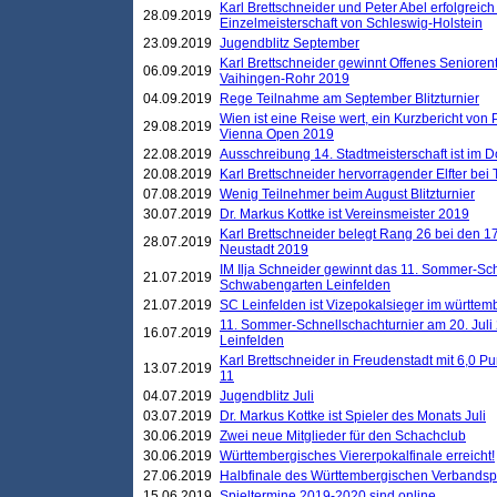
Karl Brettschneider und Peter Abel erfolgreich
28.09.2019
Einzelmeisterschaft von Schleswig-Holstein
23.09.2019
Jugendblitz September
Karl Brettschneider gewinnt Offenes Seniore
06.09.2019
Vaihingen-Rohr 2019
04.09.2019
Rege Teilnahme am September Blitzturnier
Wien ist eine Reise wert, ein Kurzbericht von
29.08.2019
Vienna Open 2019
22.08.2019
Ausschreibung 14. Stadtmeisterschaft ist im
20.08.2019
Karl Brettschneider hervorragender Elfter bei
07.08.2019
Wenig Teilnehmer beim August Blitzturnier
30.07.2019
Dr. Markus Kottke ist Vereinsmeister 2019
Karl Brettschneider belegt Rang 26 bei den 1
28.07.2019
Neustadt 2019
IM Ilja Schneider gewinnt das 11. Sommer-Sch
21.07.2019
Schwabengarten Leinfelden
21.07.2019
SC Leinfelden ist Vizepokalsieger im württem
11. Sommer-Schnellschachturnier am 20. Jul
16.07.2019
Leinfelden
Karl Brettschneider in Freudenstadt mit 6,0 
13.07.2019
11
04.07.2019
Jugendblitz Juli
03.07.2019
Dr. Markus Kottke ist Spieler des Monats Juli
30.06.2019
Zwei neue Mitglieder für den Schachclub
30.06.2019
Württembergisches Viererpokalfinale erreicht!
27.06.2019
Halbfinale des Württembergischen Verbands
15.06.2019
Spieltermine 2019-2020 sind online