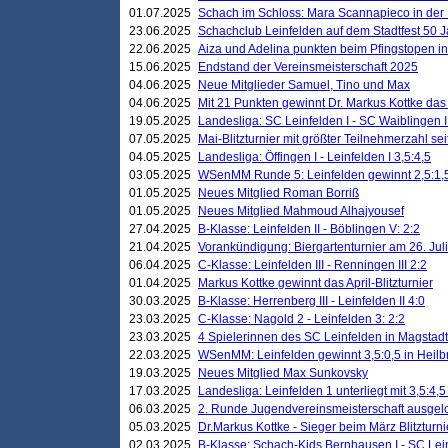
01.07.2025
Schach im Schloss: Mara Scannapieco in der
23.06.2025
Schachclub Leinfelden auf dem Stadtfest 50 
22.06.2025
Aiza und Adelina punkten beim Pfingstopen i
15.06.2025
Endstand der Vereinsmeisterschaft 2025
04.06.2025
Neue Mitglieder Samuel, Tino und Max
04.06.2025
Mit 21 Punkten gewinnt Dr. Markus Kottke das J
19.05.2025
Landesliga: SC Leinfelden I - SC Waiblingen I
07.05.2025
Mai-Blitzturnier mit größter Teilnehmerzahl se
04.05.2025
Landesliga: Öffingen I - Leinfelden I 3,5:4,5
03.05.2025
WSenMM Runde 5: Leinfelden gewinnt 2,5:1,
01.05.2025
Neues Mitglied Roman Borriß
01.05.2025
Neues Mitglied Mahmoud Alhajyousef
27.04.2025
B-Klasse: Leinfelden II - Böblingen V: 2:2
21.04.2025
Vorankündigung: Biergartenturnier am 26. Juli
06.04.2025
C-Klasse: Leinfelden III - Renningen III 2:2
01.04.2025
Markus Kottke gewinnt das April-Blitzturnier
30.03.2025
B-Klasse: Herrenberg III - Leinfelden II 4:0
23.03.2025
C-Klasse: Nagold 2 - Leinfelden 3: 2:2
23.03.2025
4 Spielerinnen des SC Leinfelden in Magstadt
22.03.2025
WSenMM: Leinfelden gewinnt 3,5:0,5 in Heilb
19.03.2025
Neues Mitglied Max Sunkovsky
17.03.2025
Landesliga: Leinfelden 1 unterliegt mit 3,5:4,5
06.03.2025
2. Runde Jugendvereinsmeisterschaft ausgel
05.03.2025
Dr.Markus Kottke - Sieger beim März Blitzturni
02.03.2025
B-Klasse: Schach-Kids Bernhausen I - SC Lein