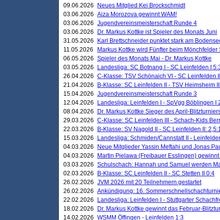
09.06.2026
Neues Mitglied Kei Brockschmidt
03.06.2026
Aiza Morozova gewinnt WAM!
03.06.2026
Jugendvereinsmeisterschaft Runde 4
03.06.2026
Dr. Markus Kottke ist Spieler des Monats Juni
31.05.2026
Karl Brettschneider punktet stark am Bodense
11.05.2026
Markus Kottke wird Fünfter beim Mönchfelder
06.05.2026
Spieler des Monats Mai - Dr. Markus Kottke
03.05.2026
Landesliga: SC Botnang I - SC Leinfelden I 5:
26.04.2026
C-Klasse: TSV Schönaich VI - SC Leinfelden II
21.04.2026
B-Klasse: SC Leinfelden II - TSV Heimsheim II
15.04.2026
Jugendvereinsmeisterschaft Runde 3
12.04.2026
Landesliga: Leinfelden I - SpVgg Böblingen I 
08.04.2026
Dr. Markus Kottke Sieger des April-Blitzturnier
29.03.2026
C-Klasse: SC Leinfelden III - Schach-Kids Ber
22.03.2026
B-Klasse: SV Nagold II - SC Leinfelden II: 2,5:
15.03.2026
Landesliga: Schmiden/Cannstatt II - Leinfelden
04.03.2026
Neue Mitglieder Yassin Meftahi und Jonas Pa
04.03.2026
Martin Pielawa (Freibauer Esslingen) gewinnt 
03.03.2026
Schulschach: Hannah und Samuel werden Ma
02.03.2026
B-Klasse: SC Leinfelden II - SC Stetten II 0:4
26.02.2026
JVM 2026 mit 20 Teilnehmern gestartet
26.02.2026
Ankündigung: 16. Sommerschnellschachturnie
22.02.2026
Landesliga: Leinfelden I - Stuttgarter Schachfr
18.02.2026
Dr. Markus Kottke gewinnt das Februar-Blitztu
14.02.2026
WSMM Öffingen - Leinfelden 1:3