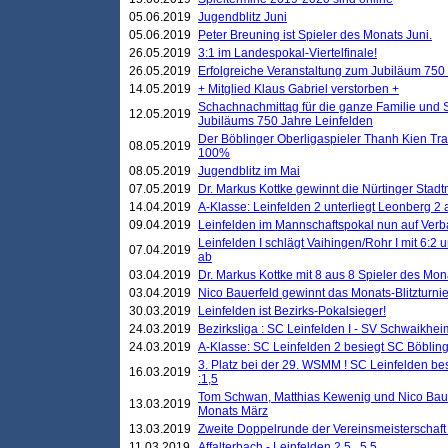
05.06.2019
Jugendblitz Juni
05.06.2019
Peter Breuning ist Spieler des Monats Juni.
26.05.2019
3:1 im Landespokal-Viertelfinale!
26.05.2019
Erfolgreiche Veranstaltung zum Jubiläum 750
14.05.2019
+ Mitglied Klaus Gabriel verstorben +
Schachnachmittag für die ganze Familie und 
12.05.2019
Jubiläums 750 Jahre Leinfelden
Der Böblinger Oberligaspieler Thanh Kien Tran
08.05.2019
100%
08.05.2019
Jugendblitz im Mai
07.05.2019
Dr. Markus Kottke gewinnt die Nürtinger Stadt
14.04.2019
A-Klasse: Leinfelden 2 unterliegt Leonberg 2 a
09.04.2019
Leinfelden im Mannschaftspokal nun auf Ver
Leinfelden I schlägt Vaihingen/Rohr I mit 6:2 
07.04.2019
ab
03.04.2019
Dr. Markus Kottke mit 8 aus 8 Spieler des Mona
03.04.2019
Nico Bauerfeld gewinnt das Monats-Blitzturnier
30.03.2019
Leinfelden ist Bezirks-Pokalsieger!
24.03.2019
Bezirksliga : SC Leinfelden I - SV Schwaikheim
24.03.2019
A-Klasse: SC Leinfelden 2 besiegt SC Böbling
3. Platz bei der 29. WSMM ! SC Leinfelden b
16.03.2019
:1,5
Tom Schwan, Matthias Kewenig und Nico Baue
13.03.2019
Monats März
13.03.2019
Zweite Doppelrunde der Vereinsmeisterschaft i
11.03.2019
Affalterbach - Leinfelden 2,5 . 5,5