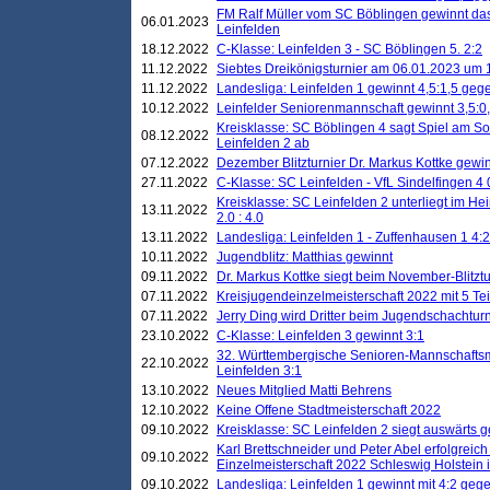
FM Ralf Müller vom SC Böblingen gewinnt das 
06.01.2023
Leinfelden
18.12.2022
C-Klasse: Leinfelden 3 - SC Böblingen 5. 2:2
11.12.2022
Siebtes Dreikönigsturnier am 06.01.2023 um 1
11.12.2022
Landesliga: Leinfelden 1 gewinnt 4,5:1,5 ge
10.12.2022
Leinfelder Seniorenmannschaft gewinnt 3,5:
Kreisklasse: SC Böblingen 4 sagt Spiel am S
08.12.2022
Leinfelden 2 ab
07.12.2022
Dezember Blitzturnier Dr. Markus Kottke gewin
27.11.2022
C-Klasse: SC Leinfelden - VfL Sindelfingen 4 
Kreisklasse: SC Leinfelden 2 unterliegt im H
13.11.2022
2.0 : 4.0
13.11.2022
Landesliga: Leinfelden 1 - Zuffenhausen 1 4:2
10.11.2022
Jugendblitz: Matthias gewinnt
09.11.2022
Dr. Markus Kottke siegt beim November-Blitztu
07.11.2022
Kreisjugendeinzelmeisterschaft 2022 mit 5 T
07.11.2022
Jerry Ding wird Dritter beim Jugendschachturn
23.10.2022
C-Klasse: Leinfelden 3 gewinnt 3:1
32. Württembergische Senioren-Mannschaftsm
22.10.2022
Leinfelden 3:1
13.10.2022
Neues Mitglied Matti Behrens
12.10.2022
Keine Offene Stadtmeisterschaft 2022
09.10.2022
Kreisklasse: SC Leinfelden 2 siegt auswärts g
Karl Brettschneider und Peter Abel erfolgreic
09.10.2022
Einzelmeisterschaft 2022 Schleswig Holstein 
09.10.2022
Landesliga: Leinfelden 1 gewinnt mit 4:2 geg