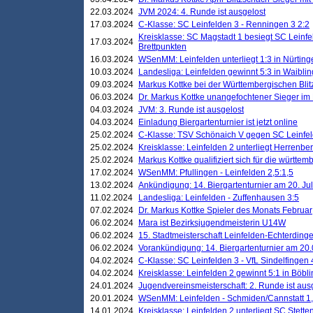
22.03.2024
JVM 2024: 4. Runde ist ausgelost
17.03.2024
C-Klasse: SC Leinfelden 3 - Renningen 3 2:2
Kreisklasse: SC Magstadt 1 besiegt SC Leinfe
17.03.2024
Brettpunkten
16.03.2024
WSenMM: Leinfelden unterliegt 1:3 in Nürting
10.03.2024
Landesliga: Leinfelden gewinnt 5:3 in Waibli
09.03.2024
Markus Kottke bei der Württembergischen Blit
06.03.2024
Dr. Markus Kottke unangefochtener Sieger im M
04.03.2024
JVM: 3. Runde ist ausgelost
04.03.2024
Einladung Biergartenturnier ist jetzt online
25.02.2024
C-Klasse: TSV Schönaich V gegen SC Leinfelde
25.02.2024
Kreisklasse: Leinfelden 2 unterliegt Herrenber
25.02.2024
Markus Kottke qualifiziert sich für die württem
17.02.2024
WSenMM: Pfullingen - Leinfelden 2,5:1,5
13.02.2024
Ankündigung: 14. Biergartenturnier am 20. Ju
11.02.2024
Landesliga: Leinfelden - Zuffenhausen 3:5
07.02.2024
Dr. Markus Kottke Spieler des Monats Februar
06.02.2024
Mara ist Bezirksjugendmeisterin U14W
06.02.2024
15. Stadtmeisterschaft Leinfelden-Echterding
06.02.2024
Vorankündigung: 14. Biergartenturnier am 20
04.02.2024
C-Klasse: SC Leinfelden 3 - VfL Sindelfingen 
04.02.2024
Kreisklasse: Leinfelden 2 gewinnt 5:1 in Böbl
24.01.2024
Jugendvereinsmeisterschaft: 2. Runde ist aus
20.01.2024
WSenMM: Leinfelden - Schmiden/Cannstatt 1,
14.01.2024
Kreisklasse: Leinfelden 2 unterliegt SC Stette