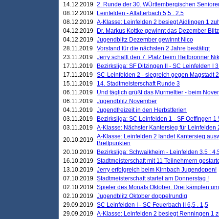
14.12.2019
2. Runde der 30. WÜrttembergischen Seniore
08.12.2019
Leinfelden - Affalterbach 5,5 : 2,5
08.12.2019
A-Klasse: Leinfelden 2 besiegt Aidlingen 1 zu
04.12.2019
Dr. Markus Kottke gewinnt das Dezember Blitzt
04.12.2019
Jugendblitz Dezember gewinnt Nico
28.11.2019
Vorstand für die nächsten 2 Jahre bestätigt
23.11.2019
Jerry schafft den 7. Platz beim Heilbronner 
17.11.2019
Bezirksliga: SF Ditzingen II - SC Leinfelden I 3
17.11.2019
SC-Leinfelden 2 - siegreich gegen Magstadt 2
15.11.2019
14. Stadtmeisterschaft Runde 3
06.11.2019
Und täglich grüßt das Murmeltier - beim Novemb
06.11.2019
Jugendblitz November
04.11.2019
Jugendfreizeit in den Herbstferien
03.11.2019
Bezirksliga: SC Leinfelden 1 - SF Oeffingen 1 
03.11.2019
A-Klasse: Nächster Kantersieg für Leinfelden 2
A-Klasse: Leinfelden 2 landet Kantersieg aus
20.10.2019
Brettpunkten
20.10.2019
Bezirksliga: Schwaikheim - Leinfelden 3,5 : 4,
16.10.2019
Stadtmeisterschaft mit 11 Teilnehmern gestart
13.10.2019
Jerry erfolgreich beim Kirnbach Jugendopen!
07.10.2019
Stadtmeisterschaft startet am Donnerstag !
02.10.2019
Spieler des Monats Oktober: Drei kämpfen um
02.10.2019
Jugendblitz Oktober doppelrundig
29.09.2019
SC Leinfelden I - SC Feuerbach II 6,5 . 1,5
29.09.2019
A-Klasse: Leinfelden 2 besiegt Renningen 1 z