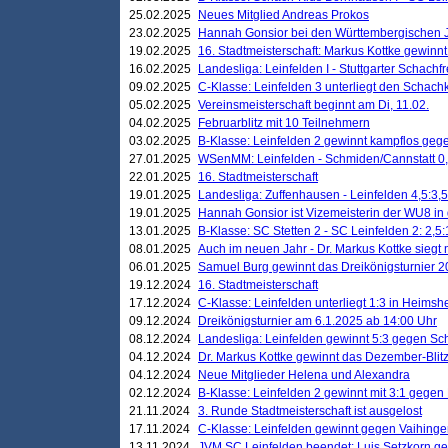
25.02.2025
Neues Mitglied Andreas Prokos
23.02.2025
Hannah Gonsior bei den Württembergischen 
19.02.2025
16. Stadtmeisterschaft: Markus Kottke gewinnt 
16.02.2025
Landesliga: Leinfelden I - Stuttgarter Schachfr
09.02.2025
C-Klasse: Leinfelden 3 unterliegt den Schach
05.02.2025
Vereinsmeisterschaft beginnt am Di, 11.02.
04.02.2025
Februarblitz mit 10 Teilnehmern
03.02.2025
B-Klasse: Leinfelden 2 gewinnt kampflos ge
27.01.2025
WSenMM: Leinfelden - Schmiden/Cannstatt 0,
22.01.2025
16. Stadtmeisterschaft
19.01.2025
Landesliga: Zuffenhausen - Leinfelden 4,5:3,5
19.01.2025
Hannah Gonsior ist Vizemeisterin der WU8 i
13.01.2025
B-Klasse: SC Stetten 2 - SC Leinfelden 2: 2,5:
08.01.2025
Auch im neuen Jahr - Dr. Markus Kottke siegt 
06.01.2025
Samuel Burg gewinnt das Dreikönigsturnier 
19.12.2024
16. Stadtmeisterschaft
17.12.2024
C-Klasse: Leinfelden unterliegt 1:3 in Heimsh
09.12.2024
Dreikönigsturnier am 6.1.2025 ab 14:00 Uhr
08.12.2024
Landesliga: Leinfelden gewinnt 5:3 gegen Sc
04.12.2024
Dr. Markus Kottke gewinnt das Dezember-Blitz
04.12.2024
Neue Mitglieder Helena und Alexandra
02.12.2024
B-Klasse: Leinfelden 2 gewinnt mit 3:1 gegen
21.11.2024
3. Runde Stadtmeisterschaft ist ausgelost
17.11.2024
C-Klasse: Leinfelden gewinnt gegen Vaihinge
13.11.2024
JVM SC Leinfelden beendet: Luis Setzkorn ge