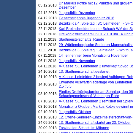
Dr. Markus Kottke mit 12 Punkten und großem
05.12.2018
Dezember
04.12.2018
Jugendblitz Dezember
04.12.2018
Gesamtergebnis Jugendblitz 2018
02.12.2018
Bezirksliga 4. Spieltag : SC Leinfelden I - SF O
22.11.2018
Karl Brettschneider bei der Schach-WM der S
22.11.2018
Dreikönigsturnier am 06.01.2019 um 14 Uhr im 
21.11.2018
Stadtmeisterschaft 2. Runde
17.11.2018
29. Württembergische Senioren-Mannschaftsm
11.11.2018
Bezirksliga 3. Spieltag : Leinfelden I - Wolfbusch
07.11.2018
14 Teilnehmer beim Monatsblitz November
06.11.2018
Jugendblitz November
04.11.2018
A-Klasse: SC Leinfelden 2 unterliegt Spvgg Bö
24.10.2018
13. Stadtmeisterschaft gestartet
21.10.2018
A-Klasse: Leinfelden 2 besiegt Vaihingen-Rohr 
Erwartete Auswärtsniederlage von Leinfelden 
14.10.2018
2,5 : 5,5
Fünftes Dreikönigsturnier am Sonntag, den 0
08.10.2018
Schachgemeinschaft Vaihingen-Rohr
07.10.2018
A-Klasse: SC Leinfelden 2 remisiert bei Spie
03.10.2018
Monatsblitz Oktober: Markus Kottke gewinnt mi
02.10.2018
Jugendblitz Oktober
01.10.2018
12. Offene-Senioren-Einzelmeisterschaft-von
24.09.2018
13. Stadtmeisterschaft startet am 23. Oktober
20.09.2018
Faszination Schach im Milaneo