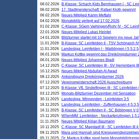
08.02.2026
B-Klasse: Schach-Kids Bernhausen I - SC Leinf
06.02.2026
17. Stadtmeisterschaft: Rafael Kloth gewinnt
06.02.2026
Neues Mitglied Karim Meftahi
04.02.2026
Monatsblitz verlegt auf 17.02.2026
01.02.2026
C-Klasse: SGem Vaihingen/Rohr IV - SC Leinfel
22.01.2026
Neues Mitglied Lukas Heintel
14.01.2026
Blitzturnier startet mit 10 Spielern ins neue J
11.01.2026
B-Klasse: SC Leinfelden II - TSV Schönaich IV
11.01.2026
Landesliga: Leinfelden I - Waiblingen I 5,5:2,5
06.01.2026
Markus Kottke gewinnt das Dreikönigsturnier
06.01.2026
Neues Mitglied Johannes Bladt
14.12.2025
C-Klasse: SC Leinfelden III - SV Herrenberg III
10.12.2025
Neues Mitglied Abdullah Al Awad
08.12.2025
Ankündigung Dreikönigsturnier 2026
07.12.2025
Vereinsmeisterschaft 2026 Ausschreibung
07.12.2025
B-Klasse: VfL Sindelfingen III - SC Leinfelden I
03.12.2025
Monats-Blitzturnier Dezember mit Sensation
30.11.2025
Landesliga: Winnenden - Leinfelden 3:5
16.11.2025
Landesliga: Leinfelden - Zuffenhausen 4,5:3,5
16.11.2025
B-Klasse: SC Leinfelden II - SC Böblingen V 0
15.11.2025
WSenMM: Leinfelden - Neckartenzlingen 1,5:
11.11.2025
Neues Mitglied Kilian Baumann
10.11.2025
C-Klasse: SC Magstadt III - SC Leinfelden III 4
09.11.2025
Mara und Hannah sind Kreisjugendeinzelmei
05.11.2025
Dr. Markus Kottke siegt beim Monatsblitzturn