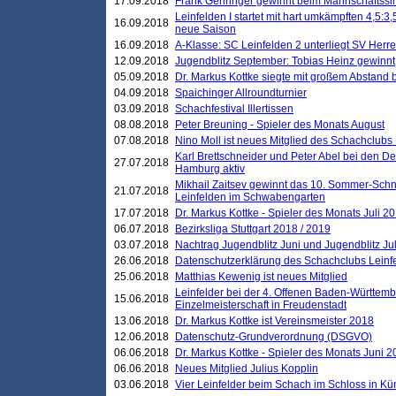
17.09.2018
Frank Gehringer gewinnt beim Mannschaftssi
Leinfelden I startet mit hart umkämpften 4,5:
16.09.2018
neue Saison
16.09.2018
A-Klasse: SC Leinfelden 2 unterliegt SV Herre
12.09.2018
Jugendblitz September: Tobias Heinz gewinnt
05.09.2018
Dr. Markus Kottke siegte mit großem Abstand 
04.09.2018
Spaichinger Allroundturnier
03.09.2018
Schachfestival Illertissen
08.08.2018
Peter Breuning - Spieler des Monats August
07.08.2018
Nino Moll ist neues Mitglied des Schachclubs
Karl Brettschneider und Peter Abel bei den D
27.07.2018
Hamburg aktiv
Mikhail Zaitsev gewinnt das 10. Sommer-Schn
21.07.2018
Leinfelden im Schwabengarten
17.07.2018
Dr. Markus Kottke - Spieler des Monats Juli 2
06.07.2018
Bezirksliga Stuttgart 2018 / 2019
03.07.2018
Nachtrag Jugendblitz Juni und Jugendblitz Jul
26.06.2018
Datenschutzerklärung des Schachclubs Lein
25.06.2018
Matthias Kewenig ist neues Mitglied
Leinfelder bei der 4. Offenen Baden-Württem
15.06.2018
Einzelmeisterschaft in Freudenstadt
13.06.2018
Dr. Markus Kottke ist Vereinsmeister 2018
12.06.2018
Datenschutz-Grundverordnung (DSGVO)
06.06.2018
Dr. Markus Kottke - Spieler des Monats Juni 
06.06.2018
Neues Mitglied Julius Kopplin
03.06.2018
Vier Leinfelder beim Schach im Schloss in K