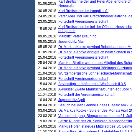
Karl Brettschneider und Peter Abel erfolgreic
01.06.2018
Neuenahr
30.05.2018
Karl Brettschneider trumpft auf !
24.05.2018
Peter Abel und Karl Brettschneider aktiv bei
23.05.2018
Fortschritt Vereinsmeisterschaft
Karl Brettschneider bei der Offenen Hessisch
15.05.2018
erfolgreich
09.05.2018
Maiblitz: Peter Breuning
08.05.2018
Jugendblitz Mai
05.05.2018
Dr. Markus Kottke gewinnt Bebenhausener Mo
01.05.2018
Dr. Markus Kottke erfolgreich beim Schach in
25.04.2018
Fortschritt Vereinsmeisterschaft
25.04.2018
Manfred Streiter wird neues Mitglied des Sch
21.04.2018
Dr. Markus Kottke gewinnt Böblinger Blitzturni
21.04.2018
Württembergische Schnellschach-Mannschafts
18.04.2018
Fortschritt Vereinsmeisterschaft
15.04.2018
Bezirksliga : Leinfelden I - Wolfbusch II 3:5
15.04.2018
A-Klasse: Zweite Mannschaft unterliegt Böblin
11.04.2018
Fortschritt der Vereinsmeisterschaft
10.04.2018
Jugendblitz April
08.04.2018
Besuch bei den Grenke Chess Classic am 7. A
03.04.2018
Dr. Markus Kottke - Spieler des Monats April 
23.03.2018
Vorankündigung: Biergartenturnier am 21. Jul
19.03.2018
Letzte Runde der 28. Senioren-Mannschaftsme
14.03.2018
Markus Hofer ist neues Mitglied des SC Leinf
11.03.2018
Bezirksliga : Herrenberg I - Leinfelden I 4,5:3,