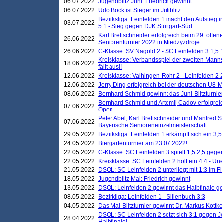
06.07.2022
Jugendblitz Juni: Friedrich gewinnt
06.07.2022
Udo Bock ist Sieger im Juliblitz
Bezirksliga: Leinfelden 1 macht den Aufstieg i
03.07.2022
5:1 - Sieg gegen DJK Stuttgart-Süd
Karl Brettschneider erfolgreich beim 29. off
26.06.2022
Seniorenturnier 2022 in Miedzyzdroje
26.06.2022
C-Klasse: SV Nagold 2 - SC Leinfelden 3 1,5:
Kreisklasse: Verbandsspiel der zweiten Manns
18.06.2022
fällt aus!!
12.06.2022
Kreisklasse: Vaihingen-Rohr 2 - Leinfelden 2 
12.06.2022
Jerry Ding erfolgreich bei der deutschen U8-M
08.06.2022
Bernhard Schmid gewinnt das Juni-Blitzturnie
Bernhard Schmid und Artemij Cadov erfolgreic
07.06.2022
Open
Peter Abel, Karl Brettschneider und Manfred St
07.06.2022
Bayerische Senioreneinzelmeisterschaft
29.05.2022
Bezirksliga: Leinfelden 1 erkämpft sich ein 3,
24.05.2022
Biergartenturnier am 23.07.2022!
22.05.2022
C-Klasse: SC Leinfelden 3 spielt 1,5:2,5 geg
22.05.2022
Kreisklasse: SC Leinfelden 2 holt ein 4:4 - 
21.05.2022
DSOL: SC Leinfelden 2 unterliegt mit 1:3 im F
18.05.2022
Jugendblitz Mai: Friedrich gewinnt
13.05.2022
DSOL: Leinfelden 2 gewinnt das Halbfinale geg
08.05.2022
Bezirkliga: Leinfelden 1 - Sillenbuch 3:3
04.05.2022
Das Mai-Blitzturnier gewinnt Dr. Markus Kottk
DSOL: SC Leinfelden 2 setzt sich 3:1 gegen J
28.04.2022
Halbfinale!