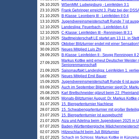
26.10.2025
WSenMM: Ludwigsburg - Leinfelden 3:1
23.10.2025
Frank Gehringer erreicht 3. Platz bei der DS
21.10.2025
B-Klasse: Leonberg III - Leinfelden II 0:4
13.10.2025
Jugendvereinsmeisterschaft Runde 7 ist ausg
12.10.2025
Landesliga: Feuerbach - Leinfelden 4:4
12.10.2025
C-Klasse: Leinfelden III - Renningen III 3:1
12.10.2025
Stadtmeisterschaft LE startet am 13.11. in Stet
08.10.2025
Oktober Blitzturnier endet mit einer Sensation!
30.09.2025
Neues Mitglied Luis Zhi
28.09.2025
B-Klasse: Leinfelden II - Spvgg Renningen II 2
Markus Kottke wird erneut Deutscher Meister 
27.09.2025
Seniorenmannschaft
21.09.2025
Saisonauftakt Landesliga: Leinfelden 1. verlier
16.09.2025
Neues Mitglied Emil Bauer
15.09.2025
Jugendvereinsmeisterschaft Runde 6 ist ausg
03.09.2025
Auch im September Blitzturnier siegt Dr. Mark
25.08.2025
Karl Brettschneider glänzt beim 22. Pheinlan
06.08.2025
Monats-Blitzturnier August: Dr. Markus Kottke
31.07.2025
15. Biergartenturnier Nachlese
28.07.2025
15. Schwabengartenturnier mit großer Beteili
23.07.2025
15. Biergartenturnier ist ausgebucht!
21.07.2025
Aiza und Adelina beim Jugendopen 2025 in 
07.07.2025
Baden-Württembergische Mädchenmeistersch
02.07.2025
Hitzeschlacht beim Juli Blitzturnier
01.07.2025
Schach im Schloss: Markus Kottke in Künzels