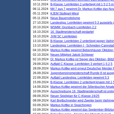
10.11.2024
B-Klasse: Leinfelden 2 unterliegt mit 1,5;2,5 
06.11.2024
Mit 7 aus 7 gewinnt Dr. Markus Kottke das Nov
05.11.2024
KJEM Stuttgart-West
05.11.2024
Neue Bauerndiplome
27.10.2024
Landesliga: Leinfelden gewinnt 5:3 auswärts
20.10.2024
WSMM: Grunbach-Leinfelden 2:2
16.10.2024
16. Stadtmeisterschaft gestartet
16.10.2024
JVM SC Leinfelden
13.10.2024
B-Klasse: Leinfelden 2 unterliegt gegen Vaihi
13.10.2024
Landesliga: Leinfelden I - Schmiden-Cannstatt 
04.10.2024
Markus Kottke gewinnt Bebenhäuser Oktober-B
02.10.2024
Neues Mitglied Jakob Schleper
02.10.2024
Dr. Markus Kottke ist Sieger des Oktober- Blitz
29.09.2024
Auftakt C-Klasse: Leinfelden 3 verliert 1,5:2,5
28.09.2024
Markus Kottke wird erneut Deutscher Meister 
26.09.2024
Jugendvereinsmeisterschaft Runde 8 ist ausg
22.09.2024
Auftakt Landesliga: Leinfelden gewinnt 5:3
15.09.2024
B-Klasse: Leinfelden 2 unterliegt knapp mit 1,
14.09.2024
Markus Kottke gewinnt die Sillenbucher Amate
10.09.2024
Ausschreibung 16. Stadtmeisterschaft ist onli
09.09.2024
Neuer Spielplan für C-Klasse 24/25
08.09.2024
Karl Brettschneider wird Zweiter beim Vaihing
03.09.2024
Markus Kottke in Spaichingen
03.09.2024
Markus Kottke gewinnt das September-Blitztur