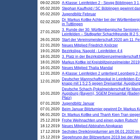
09.02.2020
A-Klasse: Leinfelden 2 - Spvgg Böblingen 3 1,
05.02.2020
Stephan Kaufhold / SC Böblingen gewinnt das 
05.02.2020
Jugendblitz Februar
Dr. Markus Kottke Achter bei der Württembergi
02.02.2020
in Tuttlingen
3. Runde der 30. Württembergische Senioren
27.01.2020
Leinfelden – Stuttgarter Schachfreunde III 2,5 
26.01.2020
Start der Vereinsmeisterschaft 2020 am 11. F
22.01.2020
Neues Mitglied Friedrich Knörzer
19.01.2020
Bezirksliga: Nagold - Leinfelden 4:4
18.01.2020
3. Platz in der Bezirksblitzeinzelmeisterschaft
18.01.2020
Markus Kottke ist Kreisblitzeinzelmeister 2019
16.01.2020
Neues Mitglied Thalia Mandal
12.01.2020
A-Klasse: Leinfelden 2 unterliegt Leonberg 2 
Deutscher Mannschaftspokal in Leinfelden-Ech
12.01.2020
knapp mit 1,5:2,5 gegen Dreisamtal, Augsbur
Deutsche Schach-Pokalmeisterschaft für Mann
10.01.2020
Augsburg (Bayern), SGEM Dreisamtal (Baden
Pfalz)
07.01.2020
Jugendblitz Januar
07.01.2020
Beim Januar Blitzturnier gewinnt Dr. Markus 
06.01.2020
Dr. Markus Kottke und Thanh Kien Tran siegen
25.12.2019
Frohe Weihnachten und einen guten Rutsch!
18.12.2019
Neues Mitglied Abbirahm Aingkaran
17.12.2019
Sechstes Dreikönigsturnier am 06.01.2020 im T
15.12.2019
Siegehrung der Blitzwertung 2019 bei der Wei