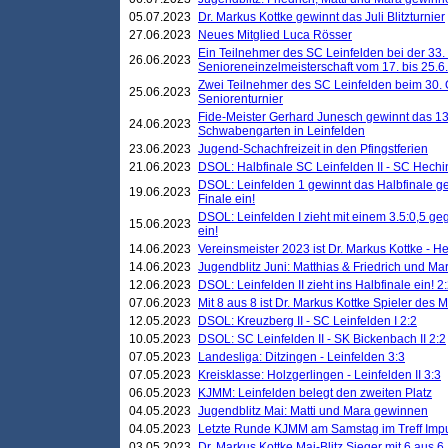
05.07.2023
Dr. Markus Kottke gewinnt das Juli Blitzturnier
27.06.2023
Neues Mitglied Luca Rösser
Ein Teilnehmer des SC Leinfelden bei der 33.
26.06.2023
Senioreneinzelmeisterschaft vom 17. bis 25.
Zwei Teilnehmer des SC Leinfelden beim 30.
25.06.2023
Seniorenturnier
Fide-Meister Gerhard Junesch gewinnt das 1
24.06.2023
Schwabengarten in Leinfelden
23.06.2023
Jugend-Schachfreizeit in den Pfingstferien
21.06.2023
DSOL: Halbfinale SC Leinfelden II - SC Hechi
DSOL: Leinfelden 1 gewinnt das Halbfinale geg
19.06.2023
Finale ein!
DSOL: Leinfelden I zieht mit einem 3.5:0,5 g
15.06.2023
ein!
14.06.2023
Vereinsmeister 2023 ist Dr. Markus Kottke - 
14.06.2023
Jugendblitz Juni: Matthias & Friedrich und M
12.06.2023
DSOL: Leinfelden II zieht ins Halbfinale ein! 2
07.06.2023
Mit 8 aus 8 ist Dr. Markus Kottke Spieler des 
12.05.2023
DSOL: Kreuzberg II - SC Leinfelden I 2:2
10.05.2023
DSOL: SC Leinfelden II - SK Bickenbach II 2:2
07.05.2023
Landesliga: Ditzingen - Leinfelden 3:3
07.05.2023
Kreisklasse: Holzgerlingen - Leinfelden II 3:3
06.05.2023
KJMM: Leinfelden belegt den zweiten Platz
04.05.2023
Jugendblitz Mai: Matti und Mara gewinnen
04.05.2023
Letzte Runde KJMM am Samstag im Treff Imp
03.05.2023
Dr. Markus Kottke Mai-Blitz Sieger mit 6 aus 6