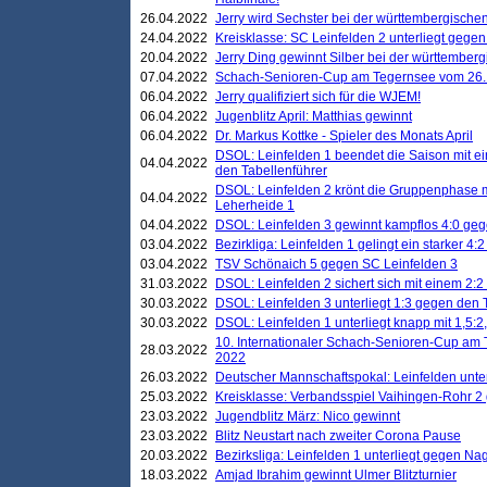
26.04.2022
Jerry wird Sechster bei der württembergische
24.04.2022
Kreisklasse: SC Leinfelden 2 unterliegt gege
20.04.2022
Jerry Ding gewinnt Silber bei der württemberg
07.04.2022
Schach-Senioren-Cup am Tegernsee vom 26. M
06.04.2022
Jerry qualifiziert sich für die WJEM!
06.04.2022
Jugenblitz April: Matthias gewinnt
06.04.2022
Dr. Markus Kottke - Spieler des Monats April
DSOL: Leinfelden 1 beendet die Saison mit e
04.04.2022
den Tabellenführer
DSOL: Leinfelden 2 krönt die Gruppenphase m
04.04.2022
Leherheide 1
04.04.2022
DSOL: Leinfelden 3 gewinnt kampflos 4:0 geg
03.04.2022
Bezirkliga: Leinfelden 1 gelingt ein starker 4
03.04.2022
TSV Schönaich 5 gegen SC Leinfelden 3
31.03.2022
DSOL: Leinfelden 2 sichert sich mit einem 2:2 d
30.03.2022
DSOL: Leinfelden 3 unterliegt 1:3 gegen den 
30.03.2022
DSOL: Leinfelden 1 unterliegt knapp mit 1,5
10. Internationaler Schach-Senioren-Cup am T
28.03.2022
2022
26.03.2022
Deutscher Mannschaftspokal: Leinfelden unte
25.03.2022
Kreisklasse: Verbandsspiel Vaihingen-Rohr 2 
23.03.2022
Jugendblitz März: Nico gewinnt
23.03.2022
Blitz Neustart nach zweiter Corona Pause
20.03.2022
Bezirksliga: Leinfelden 1 unterliegt gegen Nag
18.03.2022
Amjad Ibrahim gewinnt Ulmer Blitzturnier