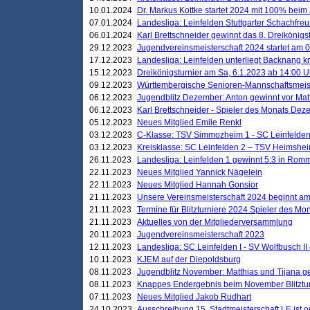
10.01.2024
Dr. Markus Kottke startet 2024 mit 100% beim 
07.01.2024
Landesliga: Leinfelden Stuttgarter Schachfreun
06.01.2024
Karl Brettschneider gewinnt das 8. Dreikönigs
29.12.2023
Jugendvereinsmeisterschaft 2024 startet am 0
17.12.2023
Landesliga: Leinfelden unterliegt Backnang kn
15.12.2023
Dreikönigsturnier am Sa, 6.1.2023 ab 14:00 U
09.12.2023
Württembergische Senioren-Mannschaftsmeiste
06.12.2023
Jugendblitz Dezember: Anton gewinnt vor Matt
06.12.2023
Karl Brettschneider - Spieler des Monats De
05.12.2023
Neues Mitglied Emile Renkl
03.12.2023
C-Klasse: TSV Simmozheim 1 - SC Leinfelden
03.12.2023
Kreisklasse: SC Leinfelden 2 – TSV Heimshei
26.11.2023
Landesliga: Leinfelden 1 gewinnt 5:3 in Ro
22.11.2023
Neues Mitglied Yannick Nägelein
22.11.2023
Neues Mitglied Hannah Gonsior
21.11.2023
Unsere Vereinsmeisterschaft 2024 beginnt am
21.11.2023
Termine für Blitzturniere 2024 Spieler des Mon
21.11.2023
Aktuelles von der Mitgliederversammlung
20.11.2023
Jugendvereinsmeisterschaft 2023
12.11.2023
Landesliga: SC Leinfelden I - SV Wolfbusch II 
10.11.2023
KJEM auf der Diepoldsburg
08.11.2023
Jugendblitz November: Matthias und Tijana 
08.11.2023
Knappes Endergebnis beim November Blitztur
07.11.2023
Neues Mitglied Jakob Rudhart
24.10.2023
Ausschreibung 15. Stadtmeisterschaft LE ist o