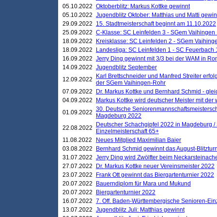
05.10.2022
Oktoberblitz: Markus Kottke gewinnt
05.10.2022
Jugendblitz Oktober: Matthias und Matti gewi
29.09.2022
15. Stadtmeisterschaft beginnt am 11.10.2022
25.09.2022
C-Klasse: SC Leinfelden 3 - SGem Vaihingen 
18.09.2022
Kreisklasse: SC Leinfelden 2 - SGem Vaihinge
18.09.2022
Landesliga: SC Leinfelden 1 - SC Feuerbach 
16.09.2022
Jerry Ding gewinnt mit 3/3 bei der WAM in 
14.09.2022
Jugendblitz September
Karl Brettschneider und Manfred Streiter erfo
12.09.2022
der SGem Vaihingen-Rohr
07.09.2022
Dr. Markus Kottke und Bernhard Schmid - glei
04.09.2022
Markus Kottke wird deutscher Meister mit de
30. Deutsche Seniorenmannschaftsmeistersch
01.09.2022
Magdeburg 2022
Deutscher Schachgipfel 2022 in Magdeburg /
22.08.2022
Einzelmeisterschaft 65+
11.08.2022
Neues Mitglied Maximilian Baier
03.08.2022
Bernhard Schmid gewinnt das August-Blitzturn
31.07.2022
Jerry Ding wird Zwölfter beim Neckarsteinac
27.07.2022
Dr. Markus Kottke neuer Vereinsmeister 2022
23.07.2022
Frank Ott gewinnt das Biergartenturnier 2022
20.07.2022
Bauerndiplom für Mara und Mukund
20.07.2022
Biergartenturnier 2022
16.07.2022
7. Off. Baden-Württembergische Senioren-Ein
13.07.2022
Jugendblitz Juli: Matthias gewinnt