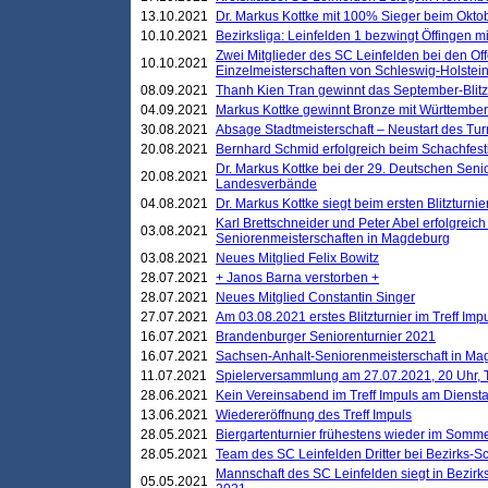
13.10.2021
Dr. Markus Kottke mit 100% Sieger beim Oktobe
10.10.2021
Bezirksliga: Leinfelden 1 bezwingt Öffingen mi
Zwei Mitglieder des SC Leinfelden bei den Of
10.10.2021
Einzelmeisterschaften von Schleswig-Holstei
08.09.2021
Thanh Kien Tran gewinnt das September-Blitz
04.09.2021
Markus Kottke gewinnt Bronze mit Württemberg
30.08.2021
Absage Stadtmeisterschaft – Neustart des Tur
20.08.2021
Bernhard Schmid erfolgreich beim Schachfesti
Dr. Markus Kottke bei der 29. Deutschen Sen
20.08.2021
Landesverbände
04.08.2021
Dr. Markus Kottke siegt beim ersten Blitzturn
Karl Brettschneider und Peter Abel erfolgreic
03.08.2021
Seniorenmeisterschaften in Magdeburg
03.08.2021
Neues Mitglied Felix Bowitz
28.07.2021
+ Janos Barna verstorben +
28.07.2021
Neues Mitglied Constantin Singer
27.07.2021
Am 03.08.2021 erstes Blitzturnier im Treff Im
16.07.2021
Brandenburger Seniorenturnier 2021
16.07.2021
Sachsen-Anhalt-Seniorenmeisterschaft in M
11.07.2021
Spielerversammlung am 27.07.2021, 20 Uhr, T
28.06.2021
Kein Vereinsabend im Treff Impuls am Dienst
13.06.2021
Wiedereröffnung des Treff Impuls
28.05.2021
Biergartenturnier frühestens wieder im Somm
28.05.2021
Team des SC Leinfelden Dritter bei Bezirks-S
Mannschaft des SC Leinfelden siegt in Bezirks
05.05.2021