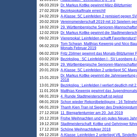
06.03.2019
Dr. Markus Kottke gewinnt März-Blitzturnier
27.02.2019
Bezirkspokalfinale erreicht!
24.02.2019
A-Klasse: SC Leinfelden 2 remisiert gegen SV
20.02.2019
Vereinsmeisterschaft 2019 mit 10 Spielern ges
18.02.2019
29. Württembergische Senioren-Mannschaftsm
12.02.2019
Dr. Markus Kottke gewinnt die Stadtmeistersc
09.02.2019
Viererpokal: Leinfelden schafft Favoritensturz!
Tom Schwan, Matthias Kewenig und Nico Baue
06.02.2019
Monats Februar 2019
06.02.2019
Fritz Zöllmer gewinnt das Monats-Blitzturnier 
03.02.2019
Bezirksliga : SC Leinfelden I - SV Leonberg 4:
26.01.2019
29. Württembergische Senioren-Mannschaftsm
20.01.2019
A-Klasse: SC Leinfelden 2 unterliegt SC Magst
Dr. Markus Kottke gewinnt die Jahreswertung d
15.01.2019
2018
13.01.2019
Bezirksliga : Leinfelden I verliert deutlich mit 
11.01.2019
Matthias Kewenig gewinnt das Jugendmonatsbl
08.01.2019
4. Runde Stadtmeisterschaft ist gelost
08.01.2019
Schon wieder Rekordbeteiligung - 16 Teilneh
06.01.2019
Thanh Kien Tran ist Sieger des Dreikönigstur
27.12.2018
11. Biergartenturnier am 20. Juli 2019
20.12.2018
Frohe Weihnachten und ein gutes Neues Jah
19.12.2018
Stadtmeisterschaft: Kottke und Gehringer führ
17.12.2018
Schöne Weihnachtsfeier 2018
09.12.2018
A-Klasse: Leinfelden 2 unterliegt VfL Sindelfin