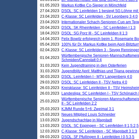
01.05.2023
Markus Kottke Co-Sieger in Mönchfeld
27.04.2023
DSOL: SC Leinfelden 1 besiegt SG Löhne mit 
23.04.2023
C-Klasse: SC Leinfelden - SV Leonberg 3 4:0
23.04.2023
Internationaler Schach-Senioren-Cup am Te
20.04.2023
DSOL: SK Rheinfelden - SC Leinfelden I 1:3
18.04.2023
DSOL: SG Porz III - SC Leinfelden II 1:3
14.04.2023
Felix Bowitz erfolgreich beim 1. Rosemarie B
05.04.2023
100% für Dr. Markus Kottke beim April-Blitztur
02.04.2023
C-Klasse: SC Leinfelden 3 - Spvgg Renningen
Württembergische Senioren-Mannschaftsmeist
01.04.2023
Schmiden/Cannstatt 0:4
31.03.2023
Kein Jugendtraining in den Osterferien
31.03.2023
Jugendblitz April: Matthias und Tijana gewinn
30.03.2023
DSOL: Leinfelden I - MTV Langenberg 4:0
29.03.2023
DSOL: SC Leinfelden II - TSV Netra 4:0
26.03.2023
Kreisklasse: SC Leinfelden II - TSV Heimsheim
26.03.2023
Landesliga: SC Leinfelden I - TSV Schönaich II
Württembergische Senioren-Mannschaftsmeiste
25.03.2023
II - SC Leinfelden 2:2
25.03.2023
KJMM Runde 5+6: Zweimal 3:1
15.03.2023
Neues Mitglied Louis Schneider
13.03.2023
Jugendschachtag in Magstadt
13.03.2023
DSOL: SC Eppingen - SC Leinfelden II 1,5:2,5
12.03.2023
C-Klasse: SC Leinfelden - SC Magstadt 3 1:3
09.03.2023
DSOL: SF Pfullingen II - Leinfelden I 0,5:3,5