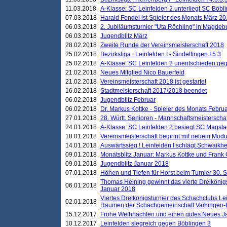
11.03.2018
A-Klasse: SC Leinfelden 2 unterliegt SC Böbli
07.03.2018
Harald Fendel ist Spieler des Monats März 2
06.03.2018
2. Jubiläumsturnier "Uta Röchling" in Magdebu
06.03.2018
Jugendblitz März
28.02.2018
Zweite Runde der Vereinsmeisterschaft 2018
25.02.2018
Bezirksliga : Leinfelden I - Sindelfingen I 5:3
25.02.2018
A-Klasse: SC Leinfelden 2 unentschieden geg
21.02.2018
Neues Mitglied Nico Bauerfeld
21.02.2018
Vereinsmeisterschaft 2018 ist gestartet
16.02.2018
Stadtmeisterschaft 2017/2018 beendet
06.02.2018
Jugendblitz Februar
06.02.2018
Dr. Markus Kottke - Spieler des Monats Febru
27.01.2018
28. Württ. Senioren - Mannschaftsmeisterscha
24.01.2018
A-Klasse: SC Leinfelden 2 besiegt SC Magstadt
18.01.2018
Vereinsmeisterschaft beginnt mit neuem Mod
14.01.2018
Auswärtssieg ! Leinfelden I schlägt Schwaikhei
09.01.2018
Monatsblitz Januar: Markus Kottke und Frank
09.01.2018
Jugendblitz Januar 2018
07.01.2018
Höhen und Tiefen für Horst beim Turnier 30. 
Thomas Heining gewinnt das vierte Dreikönigs
06.01.2018
Januar 2018
Viertes Dreikönigsturnier des Schachclubs Le
02.01.2018
Räumen der Schachgemeinschaft Vaihingen-
15.12.2017
Frohe Weihnachten und einen gutes Neues J
10.12.2017
Leinfelden siegreich gegen Böblingen 3