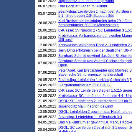
06.07.2022
Jugendblitz Juni: Friedrich gewinnt
06.07.2022
Udo Bock ist Sieger im Juliblitz
Bezirksliga: Leinfelden 1 macht den Aufstieg i
03.07.2022
5:1 - Sieg gegen DJK Stuttgart-Süd
Karl Brettschneider erfolgreich beim 29. off
26.06.2022
Seniorenturnier 2022 in Miedzyzdroje
26.06.2022
C-Klasse: SV Nagold 2 - SC Leinfelden 3 1,5:
Kreisklasse: Verbandsspiel der zweiten Manns
18.06.2022
fällt aus!!
12.06.2022
Kreisklasse: Vaihingen-Rohr 2 - Leinfelden 2 
12.06.2022
Jerry Ding erfolgreich bei der deutschen U8-M
08.06.2022
Bernhard Schmid gewinnt das Juni-Blitzturnie
Bernhard Schmid und Artemij Cadov erfolgreic
07.06.2022
Open
Peter Abel, Karl Brettschneider und Manfred St
07.06.2022
Bayerische Senioreneinzelmeisterschaft
29.05.2022
Bezirksliga: Leinfelden 1 erkämpft sich ein 3,
24.05.2022
Biergartenturnier am 23.07.2022!
22.05.2022
C-Klasse: SC Leinfelden 3 spielt 1,5:2,5 geg
22.05.2022
Kreisklasse: SC Leinfelden 2 holt ein 4:4 - 
21.05.2022
DSOL: SC Leinfelden 2 unterliegt mit 1:3 im F
18.05.2022
Jugendblitz Mai: Friedrich gewinnt
13.05.2022
DSOL: Leinfelden 2 gewinnt das Halbfinale geg
08.05.2022
Bezirkliga: Leinfelden 1 - Sillenbuch 3:3
04.05.2022
Das Mai-Blitzturnier gewinnt Dr. Markus Kottk
DSOL: SC Leinfelden 2 setzt sich 3:1 gegen J
28.04.2022
Halbfinale!