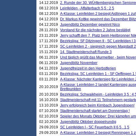
14.12.2019
2. Runde der 30. WÜrttembergischen Seniore
08.12.2019
Leinfelden - Affalterbach 5,5 : 2,5
08.12.2019
A-Klasse: Leinfelden 2 besiegt Aidlingen 1 zu
04.12.2019
Dr. Markus Kottke gewinnt das Dezember Blitzt
04.12.2019
Jugendblitz Dezember gewinnt Nico
28.11.2019
Vorstand für die nächsten 2 Jahre bestätigt
23.11.2019
Jerry schafft den 7. Platz beim Heilbronner 
17.11.2019
Bezirksliga: SF Ditzingen II - SC Leinfelden I 3
17.11.2019
SC-Leinfelden 2 - siegreich gegen Magstadt 2
15.11.2019
14. Stadtmeisterschaft Runde 3
06.11.2019
Und täglich grüßt das Murmeltier - beim Novemb
06.11.2019
Jugendblitz November
04.11.2019
Jugendfreizeit in den Herbstferien
03.11.2019
Bezirksliga: SC Leinfelden 1 - SF Oeffingen 1 
03.11.2019
A-Klasse: Nächster Kantersieg für Leinfelden 2
A-Klasse: Leinfelden 2 landet Kantersieg aus
20.10.2019
Brettpunkten
20.10.2019
Bezirksliga: Schwaikheim - Leinfelden 3,5 : 4,
16.10.2019
Stadtmeisterschaft mit 11 Teilnehmern gestart
13.10.2019
Jerry erfolgreich beim Kirnbach Jugendopen!
07.10.2019
Stadtmeisterschaft startet am Donnerstag !
02.10.2019
Spieler des Monats Oktober: Drei kämpfen um
02.10.2019
Jugendblitz Oktober doppelrundig
29.09.2019
SC Leinfelden I - SC Feuerbach II 6,5 . 1,5
29.09.2019
A-Klasse: Leinfelden 2 besiegt Renningen 1 z