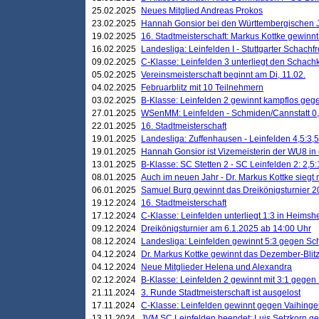
25.02.2025
Neues Mitglied Andreas Prokos
23.02.2025
Hannah Gonsior bei den Württembergischen 
19.02.2025
16. Stadtmeisterschaft: Markus Kottke gewinnt 
16.02.2025
Landesliga: Leinfelden I - Stuttgarter Schachfr
09.02.2025
C-Klasse: Leinfelden 3 unterliegt den Schach
05.02.2025
Vereinsmeisterschaft beginnt am Di, 11.02.
04.02.2025
Februarblitz mit 10 Teilnehmern
03.02.2025
B-Klasse: Leinfelden 2 gewinnt kampflos ge
27.01.2025
WSenMM: Leinfelden - Schmiden/Cannstatt 0,
22.01.2025
16. Stadtmeisterschaft
19.01.2025
Landesliga: Zuffenhausen - Leinfelden 4,5:3,5
19.01.2025
Hannah Gonsior ist Vizemeisterin der WU8 i
13.01.2025
B-Klasse: SC Stetten 2 - SC Leinfelden 2: 2,5:
08.01.2025
Auch im neuen Jahr - Dr. Markus Kottke siegt 
06.01.2025
Samuel Burg gewinnt das Dreikönigsturnier 
19.12.2024
16. Stadtmeisterschaft
17.12.2024
C-Klasse: Leinfelden unterliegt 1:3 in Heimsh
09.12.2024
Dreikönigsturnier am 6.1.2025 ab 14:00 Uhr
08.12.2024
Landesliga: Leinfelden gewinnt 5:3 gegen Sc
04.12.2024
Dr. Markus Kottke gewinnt das Dezember-Blitz
04.12.2024
Neue Mitglieder Helena und Alexandra
02.12.2024
B-Klasse: Leinfelden 2 gewinnt mit 3:1 gegen
21.11.2024
3. Runde Stadtmeisterschaft ist ausgelost
17.11.2024
C-Klasse: Leinfelden gewinnt gegen Vaihinge
13.11.2024
JVM SC Leinfelden beendet: Luis Setzkorn ge