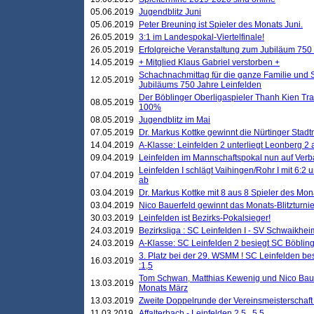
05.06.2019
Jugendblitz Juni
05.06.2019
Peter Breuning ist Spieler des Monats Juni.
26.05.2019
3:1 im Landespokal-Viertelfinale!
26.05.2019
Erfolgreiche Veranstaltung zum Jubiläum 750
14.05.2019
+ Mitglied Klaus Gabriel verstorben +
Schachnachmittag für die ganze Familie und 
12.05.2019
Jubiläums 750 Jahre Leinfelden
Der Böblinger Oberligaspieler Thanh Kien Tran
08.05.2019
100%
08.05.2019
Jugendblitz im Mai
07.05.2019
Dr. Markus Kottke gewinnt die Nürtinger Stadt
14.04.2019
A-Klasse: Leinfelden 2 unterliegt Leonberg 2 a
09.04.2019
Leinfelden im Mannschaftspokal nun auf Ver
Leinfelden I schlägt Vaihingen/Rohr I mit 6:2 
07.04.2019
ab
03.04.2019
Dr. Markus Kottke mit 8 aus 8 Spieler des Mona
03.04.2019
Nico Bauerfeld gewinnt das Monats-Blitzturnier
30.03.2019
Leinfelden ist Bezirks-Pokalsieger!
24.03.2019
Bezirksliga : SC Leinfelden I - SV Schwaikheim
24.03.2019
A-Klasse: SC Leinfelden 2 besiegt SC Böbling
3. Platz bei der 29. WSMM ! SC Leinfelden b
16.03.2019
:1,5
Tom Schwan, Matthias Kewenig und Nico Baue
13.03.2019
Monats März
13.03.2019
Zweite Doppelrunde der Vereinsmeisterschaft i
11.03.2019
Affalterbach - Leinfelden 2,5 . 5,5