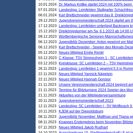
10.01.2024
Dr. Markus Kottke startet 2024 mit 100% beim 
07.01.2024
Landesliga: Leinfelden Stuttgarter Schachfreun
06.01.2024
Karl Brettschneider gewinnt das 8. Dreikönigs
29.12.2023
Jugendvereinsmeisterschaft 2024 startet am 0
17.12.2023
Landesliga: Leinfelden unterliegt Backnang kn
15.12.2023
Dreikönigsturnier am Sa, 6.1.2023 ab 14:00 U
09.12.2023
Württembergische Senioren-Mannschaftsmeiste
06.12.2023
Jugendblitz Dezember: Anton gewinnt vor Matt
06.12.2023
Karl Brettschneider - Spieler des Monats De
05.12.2023
Neues Mitglied Emile Renkl
03.12.2023
C-Klasse: TSV Simmozheim 1 - SC Leinfelden
03.12.2023
Kreisklasse: SC Leinfelden 2 – TSV Heimshei
26.11.2023
Landesliga: Leinfelden 1 gewinnt 5:3 in Ro
22.11.2023
Neues Mitglied Yannick Nägelein
22.11.2023
Neues Mitglied Hannah Gonsior
21.11.2023
Unsere Vereinsmeisterschaft 2024 beginnt am
21.11.2023
Termine für Blitzturniere 2024 Spieler des Mon
21.11.2023
Aktuelles von der Mitgliederversammlung
20.11.2023
Jugendvereinsmeisterschaft 2023
12.11.2023
Landesliga: SC Leinfelden I - SV Wolfbusch II 
10.11.2023
KJEM auf der Diepoldsburg
08.11.2023
Jugendblitz November: Matthias und Tijana 
08.11.2023
Knappes Endergebnis beim November Blitztur
07.11.2023
Neues Mitglied Jakob Rudhart
24.10.2023
Ausschreibung 15. Stadtmeisterschaft LE ist o