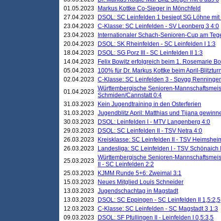
01.05.2023
Markus Kottke Co-Sieger in Mönchfeld
27.04.2023
DSOL: SC Leinfelden 1 besiegt SG Löhne mit 
23.04.2023
C-Klasse: SC Leinfelden - SV Leonberg 3 4:0
23.04.2023
Internationaler Schach-Senioren-Cup am Te
20.04.2023
DSOL: SK Rheinfelden - SC Leinfelden I 1:3
18.04.2023
DSOL: SG Porz III - SC Leinfelden II 1:3
14.04.2023
Felix Bowitz erfolgreich beim 1. Rosemarie B
05.04.2023
100% für Dr. Markus Kottke beim April-Blitztur
02.04.2023
C-Klasse: SC Leinfelden 3 - Spvgg Renningen
Württembergische Senioren-Mannschaftsmeist
01.04.2023
Schmiden/Cannstatt 0:4
31.03.2023
Kein Jugendtraining in den Osterferien
31.03.2023
Jugendblitz April: Matthias und Tijana gewinn
30.03.2023
DSOL: Leinfelden I - MTV Langenberg 4:0
29.03.2023
DSOL: SC Leinfelden II - TSV Netra 4:0
26.03.2023
Kreisklasse: SC Leinfelden II - TSV Heimsheim
26.03.2023
Landesliga: SC Leinfelden I - TSV Schönaich II
Württembergische Senioren-Mannschaftsmeiste
25.03.2023
II - SC Leinfelden 2:2
25.03.2023
KJMM Runde 5+6: Zweimal 3:1
15.03.2023
Neues Mitglied Louis Schneider
13.03.2023
Jugendschachtag in Magstadt
13.03.2023
DSOL: SC Eppingen - SC Leinfelden II 1,5:2,5
12.03.2023
C-Klasse: SC Leinfelden - SC Magstadt 3 1:3
09.03.2023
DSOL: SF Pfullingen II - Leinfelden I 0,5:3,5