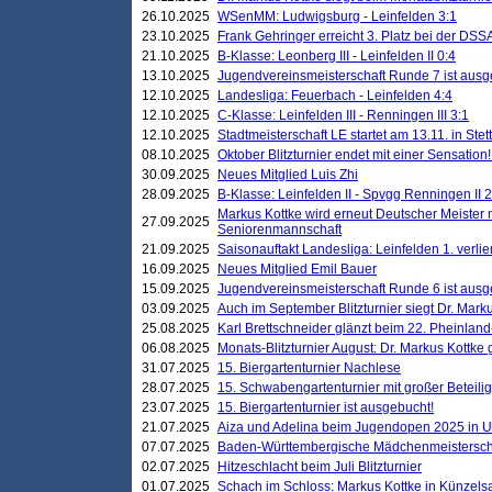
26.10.2025
WSenMM: Ludwigsburg - Leinfelden 3:1
23.10.2025
Frank Gehringer erreicht 3. Platz bei der DS
21.10.2025
B-Klasse: Leonberg III - Leinfelden II 0:4
13.10.2025
Jugendvereinsmeisterschaft Runde 7 ist ausg
12.10.2025
Landesliga: Feuerbach - Leinfelden 4:4
12.10.2025
C-Klasse: Leinfelden III - Renningen III 3:1
12.10.2025
Stadtmeisterschaft LE startet am 13.11. in Stet
08.10.2025
Oktober Blitzturnier endet mit einer Sensation!
30.09.2025
Neues Mitglied Luis Zhi
28.09.2025
B-Klasse: Leinfelden II - Spvgg Renningen II 2
Markus Kottke wird erneut Deutscher Meister 
27.09.2025
Seniorenmannschaft
21.09.2025
Saisonauftakt Landesliga: Leinfelden 1. verlier
16.09.2025
Neues Mitglied Emil Bauer
15.09.2025
Jugendvereinsmeisterschaft Runde 6 ist ausg
03.09.2025
Auch im September Blitzturnier siegt Dr. Mark
25.08.2025
Karl Brettschneider glänzt beim 22. Pheinlan
06.08.2025
Monats-Blitzturnier August: Dr. Markus Kottke
31.07.2025
15. Biergartenturnier Nachlese
28.07.2025
15. Schwabengartenturnier mit großer Beteili
23.07.2025
15. Biergartenturnier ist ausgebucht!
21.07.2025
Aiza und Adelina beim Jugendopen 2025 in 
07.07.2025
Baden-Württembergische Mädchenmeistersch
02.07.2025
Hitzeschlacht beim Juli Blitzturnier
01.07.2025
Schach im Schloss: Markus Kottke in Künzels