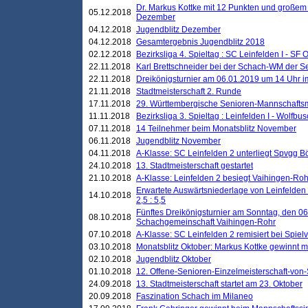
Dr. Markus Kottke mit 12 Punkten und großem
05.12.2018
Dezember
04.12.2018
Jugendblitz Dezember
04.12.2018
Gesamtergebnis Jugendblitz 2018
02.12.2018
Bezirksliga 4. Spieltag : SC Leinfelden I - SF O
22.11.2018
Karl Brettschneider bei der Schach-WM der S
22.11.2018
Dreikönigsturnier am 06.01.2019 um 14 Uhr im 
21.11.2018
Stadtmeisterschaft 2. Runde
17.11.2018
29. Württembergische Senioren-Mannschaftsm
11.11.2018
Bezirksliga 3. Spieltag : Leinfelden I - Wolfbusch
07.11.2018
14 Teilnehmer beim Monatsblitz November
06.11.2018
Jugendblitz November
04.11.2018
A-Klasse: SC Leinfelden 2 unterliegt Spvgg Bö
24.10.2018
13. Stadtmeisterschaft gestartet
21.10.2018
A-Klasse: Leinfelden 2 besiegt Vaihingen-Rohr 
Erwartete Auswärtsniederlage von Leinfelden 
14.10.2018
2,5 : 5,5
Fünftes Dreikönigsturnier am Sonntag, den 0
08.10.2018
Schachgemeinschaft Vaihingen-Rohr
07.10.2018
A-Klasse: SC Leinfelden 2 remisiert bei Spie
03.10.2018
Monatsblitz Oktober: Markus Kottke gewinnt mi
02.10.2018
Jugendblitz Oktober
01.10.2018
12. Offene-Senioren-Einzelmeisterschaft-von
24.09.2018
13. Stadtmeisterschaft startet am 23. Oktober
20.09.2018
Faszination Schach im Milaneo