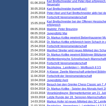
Karl Brettschneider und Peter Abel erfolgreic
01.06.2018
Neuenahr
30.05.2018
Karl Brettschneider trumpft auf !
24.05.2018
Peter Abel und Karl Brettschneider aktiv bei
23.05.2018
Fortschritt Vereinsmeisterschaft
Karl Brettschneider bei der Offenen Hessisch
15.05.2018
erfolgreich
09.05.2018
Maiblitz: Peter Breuning
08.05.2018
Jugendblitz Mai
05.05.2018
Dr. Markus Kottke gewinnt Bebenhausener Mo
01.05.2018
Dr. Markus Kottke erfolgreich beim Schach in
25.04.2018
Fortschritt Vereinsmeisterschaft
25.04.2018
Manfred Streiter wird neues Mitglied des Sch
21.04.2018
Dr. Markus Kottke gewinnt Böblinger Blitzturni
21.04.2018
Württembergische Schnellschach-Mannschafts
18.04.2018
Fortschritt Vereinsmeisterschaft
15.04.2018
Bezirksliga : Leinfelden I - Wolfbusch II 3:5
15.04.2018
A-Klasse: Zweite Mannschaft unterliegt Böblin
11.04.2018
Fortschritt der Vereinsmeisterschaft
10.04.2018
Jugendblitz April
08.04.2018
Besuch bei den Grenke Chess Classic am 7. A
03.04.2018
Dr. Markus Kottke - Spieler des Monats April 
23.03.2018
Vorankündigung: Biergartenturnier am 21. Jul
19.03.2018
Letzte Runde der 28. Senioren-Mannschaftsme
14.03.2018
Markus Hofer ist neues Mitglied des SC Leinf
11.03.2018
Bezirksliga : Herrenberg I - Leinfelden I 4,5:3,