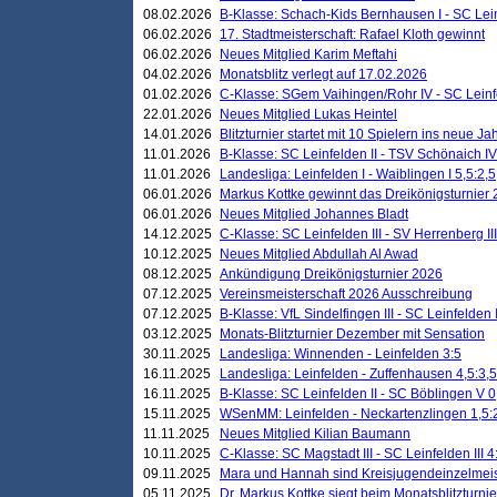
08.02.2026
B-Klasse: Schach-Kids Bernhausen I - SC Leinf
06.02.2026
17. Stadtmeisterschaft: Rafael Kloth gewinnt
06.02.2026
Neues Mitglied Karim Meftahi
04.02.2026
Monatsblitz verlegt auf 17.02.2026
01.02.2026
C-Klasse: SGem Vaihingen/Rohr IV - SC Leinfel
22.01.2026
Neues Mitglied Lukas Heintel
14.01.2026
Blitzturnier startet mit 10 Spielern ins neue J
11.01.2026
B-Klasse: SC Leinfelden II - TSV Schönaich IV
11.01.2026
Landesliga: Leinfelden I - Waiblingen I 5,5:2,5
06.01.2026
Markus Kottke gewinnt das Dreikönigsturnier
06.01.2026
Neues Mitglied Johannes Bladt
14.12.2025
C-Klasse: SC Leinfelden III - SV Herrenberg III
10.12.2025
Neues Mitglied Abdullah Al Awad
08.12.2025
Ankündigung Dreikönigsturnier 2026
07.12.2025
Vereinsmeisterschaft 2026 Ausschreibung
07.12.2025
B-Klasse: VfL Sindelfingen III - SC Leinfelden I
03.12.2025
Monats-Blitzturnier Dezember mit Sensation
30.11.2025
Landesliga: Winnenden - Leinfelden 3:5
16.11.2025
Landesliga: Leinfelden - Zuffenhausen 4,5:3,5
16.11.2025
B-Klasse: SC Leinfelden II - SC Böblingen V 0
15.11.2025
WSenMM: Leinfelden - Neckartenzlingen 1,5:
11.11.2025
Neues Mitglied Kilian Baumann
10.11.2025
C-Klasse: SC Magstadt III - SC Leinfelden III 4
09.11.2025
Mara und Hannah sind Kreisjugendeinzelmei
05.11.2025
Dr. Markus Kottke siegt beim Monatsblitzturn