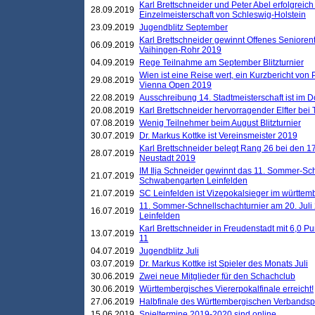
Karl Brettschneider und Peter Abel erfolgreich
28.09.2019
Einzelmeisterschaft von Schleswig-Holstein
23.09.2019
Jugendblitz September
Karl Brettschneider gewinnt Offenes Seniore
06.09.2019
Vaihingen-Rohr 2019
04.09.2019
Rege Teilnahme am September Blitzturnier
Wien ist eine Reise wert, ein Kurzbericht von
29.08.2019
Vienna Open 2019
22.08.2019
Ausschreibung 14. Stadtmeisterschaft ist im
20.08.2019
Karl Brettschneider hervorragender Elfter bei
07.08.2019
Wenig Teilnehmer beim August Blitzturnier
30.07.2019
Dr. Markus Kottke ist Vereinsmeister 2019
Karl Brettschneider belegt Rang 26 bei den 1
28.07.2019
Neustadt 2019
IM Ilja Schneider gewinnt das 11. Sommer-Sch
21.07.2019
Schwabengarten Leinfelden
21.07.2019
SC Leinfelden ist Vizepokalsieger im württem
11. Sommer-Schnellschachturnier am 20. Jul
16.07.2019
Leinfelden
Karl Brettschneider in Freudenstadt mit 6,0 
13.07.2019
11
04.07.2019
Jugendblitz Juli
03.07.2019
Dr. Markus Kottke ist Spieler des Monats Juli
30.06.2019
Zwei neue Mitglieder für den Schachclub
30.06.2019
Württembergisches Viererpokalfinale erreicht!
27.06.2019
Halbfinale des Württembergischen Verbands
15.06.2019
Spieltermine 2019-2020 sind online