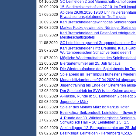
04.10.2020
SC Leinfelden 2 gibt Mannschaftskampf gege
30.09.2020
15. Stadtmeisterschaft ab 27.10. im Treff Impu
Ab dem 29.09.2020 19:30 Uhr im vierzehntäg
17.09.2020
Erwachsenenspielabend im Treff Impuls
10.09.2020
Karl Brettschneider gewinnt das Seniorenopen
26.08.2020
Markus Kottke gewinnt die Nürtinger Stadtmei
Karl Brettschneider und Peter Abel erfolgreic
22.08.2020
Meisterschaftsgipfels
11.08.2020
SC Leinfelden gewinnt Gruppenphase der De
Karl Brettschneider, Fritz Breuning, Klaus Gab
29.07.2020
Württembergischen Schachverband geehrt
11.07.2020
Mögliche Wiederaufnahme des Spielbetriebs
12.05.2020
Biergartenturnier am 25. Juli fällt aus
03.05.2020
Die Wiederaufnahme des Spielabends im Treff
16.04.2020
Spielabend im Treff Impuls frühestens wieder
30.03.2020
Monatsblitzturnier am 07.04.2020 ist abgesag
14.03.2020
Jugendtraining bis Ende der Osterferien ausg
13.03.2020
Der Spielbetrieb im SVW ist bis Ostern ausges
08.03.2020
A-Klasse, Runde 8: SC Leinfelden 2 besiegt 
05.03.2020
Jugendbiltz März
04.03.2020
Spieler des Monats März ist Markus Hofer
23.02.2020
Bezirksliga-Spitzenduell: Leinfelden - Spvgg 
4. Runde der 30. Württembergische Senioren
17.02.2020
Schwäbisch Hall – SC Leinfelden 1,5 : 2,5
10.02.2020
Ankündigung: 12. Biergartenturnier am 25. Juli
09.02.2020
Bezirksliga: Leinfelden - Herrenberg 4,5:3,5