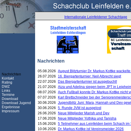
Internationale Leinfeldener Schachtage
Nachrichten
05.08.2026
August Blitzturnier Dr. Markus Kottke wackel
Nachrichten
26.07.2026
16. Biergartenturnier: Neil Albrecht siegt
Kontakt
22.07.2026
Das Biergartenturnier ist ausgebucht!
Rating
DWZ
21.07.2026
Aiza und Adelina siegen beim JPT in Leiphei
Links
08.07.2026
Auch Fußball konnte Dr. Markus Kottke nicht
Termine
07.07.2026
Karl Brettschneider bei der Seniorenmeister
Download
30.06.2026
Jugendblitz Juni: Mara, Hannah und Dev gew
Download Jugend
Ergebnisse
30.06.2026
5. Runde JVM ist ausgelost
Impressum
26.06.2026
Neue Mitglieder Marish und Dev
17.06.2026
Neue Mitglieder Yothika und Tanisha
15.06.2026
5 Teilnehmer aus Leinfelden beim Schach im 
10.06.2026
Dr. Markus Kottke ist Vereinsmeister 2026