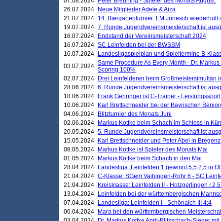
07.08.2024
Peter Breuning - Spieler des Monats August.
26.07.2024
Neue Mitglieder Adele & Aiza
21.07.2024
14. Biergartenturnier: FM Junesch wiederholt
19.07.2024
7. Runde Jugendvereinsmeisterschaft ist ausg
16.07.2024
Endstand der Vereinsmeisterschaft 2024
16.07.2024
SC Leinfelden bei der BWSSM
16.07.2024
Landesligaspielplan und Spieltermine B-Kla
Same Procedure As Every Month - Dr. Markus 
03.07.2024
Scoring 100%
02.07.2024
Drei Leinfeldener beim Großmeistersimultan 
28.06.2024
6. Runde Jugendvereinsmeisterschaft ist ausg
18.06.2024
Frank Gehringer ist C-Trainer - Leistungssport
10.06.2024
Karl Brettschneider bei der Bayrischen Senio
04.06.2024
Blitzturnier des Monats Juni
02.06.2024
Markus Kottke beim Schach im Schloss in Kü
20.05.2024
5. Runde Jugendvereinsmeisterschaft ist ausg
15.05.2024
Karl Brettschneider und Peter Abel in Bregenz
08.05.2024
Markus Kottke ist Spieler des Monats Mai
01.05.2024
Markus Kottke beim Schach in den Mai
28.04.2024
Landesliga: Leinfelden 1 gewinnt 5,5:2,5 in Ö
21.04.2024
C-Klasse: SGem Vaihingen-Rohr 6 - SC Leinfe
21.04.2024
Kreisklasse: Leinfelden II - Holzgerlingen I 2,5
13.04.2024
Leinfelden bei der württembergischen Mannsc
07.04.2024
Landesliga: Leinfelden I - Schönaich III 4:4
06.04.2024
Mara bei den württembergischen Meisterscha
03.04.2024
Dr. Markus Kottke April-Blitzschach-Sieger mit