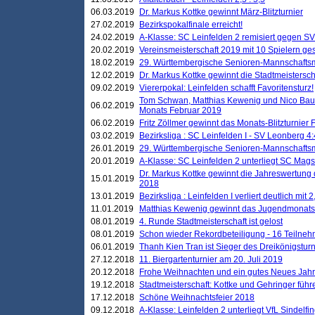
06.03.2019
Dr. Markus Kottke gewinnt März-Blitzturnier
27.02.2019
Bezirkspokalfinale erreicht!
24.02.2019
A-Klasse: SC Leinfelden 2 remisiert gegen SV
20.02.2019
Vereinsmeisterschaft 2019 mit 10 Spielern ges
18.02.2019
29. Württembergische Senioren-Mannschaftsm
12.02.2019
Dr. Markus Kottke gewinnt die Stadtmeistersc
09.02.2019
Viererpokal: Leinfelden schafft Favoritensturz!
Tom Schwan, Matthias Kewenig und Nico Baue
06.02.2019
Monats Februar 2019
06.02.2019
Fritz Zöllmer gewinnt das Monats-Blitzturnier 
03.02.2019
Bezirksliga : SC Leinfelden I - SV Leonberg 4:
26.01.2019
29. Württembergische Senioren-Mannschaftsm
20.01.2019
A-Klasse: SC Leinfelden 2 unterliegt SC Magst
Dr. Markus Kottke gewinnt die Jahreswertung d
15.01.2019
2018
13.01.2019
Bezirksliga : Leinfelden I verliert deutlich mit 
11.01.2019
Matthias Kewenig gewinnt das Jugendmonatsbl
08.01.2019
4. Runde Stadtmeisterschaft ist gelost
08.01.2019
Schon wieder Rekordbeteiligung - 16 Teilneh
06.01.2019
Thanh Kien Tran ist Sieger des Dreikönigstur
27.12.2018
11. Biergartenturnier am 20. Juli 2019
20.12.2018
Frohe Weihnachten und ein gutes Neues Jah
19.12.2018
Stadtmeisterschaft: Kottke und Gehringer führ
17.12.2018
Schöne Weihnachtsfeier 2018
09.12.2018
A-Klasse: Leinfelden 2 unterliegt VfL Sindelfin