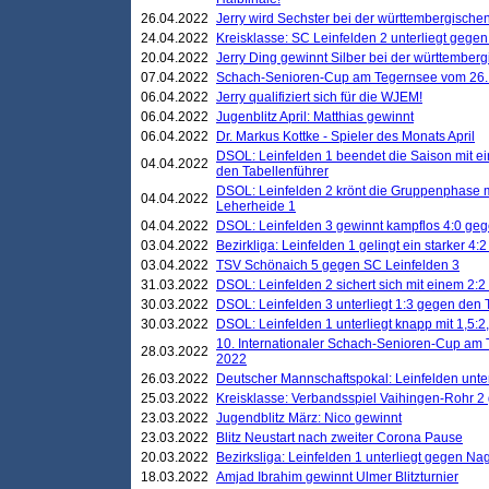
26.04.2022
Jerry wird Sechster bei der württembergische
24.04.2022
Kreisklasse: SC Leinfelden 2 unterliegt gege
20.04.2022
Jerry Ding gewinnt Silber bei der württemberg
07.04.2022
Schach-Senioren-Cup am Tegernsee vom 26. M
06.04.2022
Jerry qualifiziert sich für die WJEM!
06.04.2022
Jugenblitz April: Matthias gewinnt
06.04.2022
Dr. Markus Kottke - Spieler des Monats April
DSOL: Leinfelden 1 beendet die Saison mit e
04.04.2022
den Tabellenführer
DSOL: Leinfelden 2 krönt die Gruppenphase m
04.04.2022
Leherheide 1
04.04.2022
DSOL: Leinfelden 3 gewinnt kampflos 4:0 geg
03.04.2022
Bezirkliga: Leinfelden 1 gelingt ein starker 4
03.04.2022
TSV Schönaich 5 gegen SC Leinfelden 3
31.03.2022
DSOL: Leinfelden 2 sichert sich mit einem 2:2 d
30.03.2022
DSOL: Leinfelden 3 unterliegt 1:3 gegen den 
30.03.2022
DSOL: Leinfelden 1 unterliegt knapp mit 1,5
10. Internationaler Schach-Senioren-Cup am T
28.03.2022
2022
26.03.2022
Deutscher Mannschaftspokal: Leinfelden unte
25.03.2022
Kreisklasse: Verbandsspiel Vaihingen-Rohr 2 
23.03.2022
Jugendblitz März: Nico gewinnt
23.03.2022
Blitz Neustart nach zweiter Corona Pause
20.03.2022
Bezirksliga: Leinfelden 1 unterliegt gegen Nag
18.03.2022
Amjad Ibrahim gewinnt Ulmer Blitzturnier