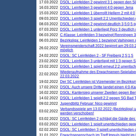
17.03.2022
DSOL: Leinfelden 2 gewinnt 3:1 gegen den 
16.03.2022
DSOL: Leinfelden 3 gewinnt 4:0 gegen Jena
15.03.2022
DSOL: Leinfelden 1 überrollt Hellern 2 mit 4:0
09.03.2022
DSOL: Leinfelden 3 spielt 2:2 Unentschieden
08.03.2022
DSOL: Leinfelden 2 gewinnt deutlich 3,5:0,5
07.03.2022
DSOL: Leinfelden 1 unterliegt Porz 3 deutlich 
06.03.2022
C-Klasse: Leinfelden 3 bezwingt Renningen 3 
06.03.2022
Bezirksliga: Leinfelden 1 bezwingt Vaihingen m
Vereinsmeisterschaft 2022 beginnt am 29.03.2
26.02.2022
möglich
24.02.2022
DSOL: SC Leinfelden 2 - SF Freiberg 2,5;1,5
23.02.2022
DSOL: Leinfelden 3 unterliegt mit 1:3 gegen S
23.02.2022
DSOL: Leinfelden 1 spielt erneut 2:2 unentsc
Wiederaufnahme des Erwachsenen-Spielabend
22.02.2022
22.03.2022
19.02.2022
Der SC Leinfelden ist Vizemeister im Bezirksm
17.02.2022
DSOL: Auch unsere Dritte landet einen 4:0-Ka
16.02.2022
DSOL: Kantersieg unserer Zweiten gegen Ber
14.02.2022
DSOL: Leinfelden 1 spielt 2:2 gegen SG Bad 
09.02.2022
Jugendblitz Februar: Nico gewinnt
Verbandsspiele am 13.02.2022 (Bezirksliga) 
03.02.2022
werden verschoben!
03.02.2022
DSOL; SC Leinfelden 2 schlägt die Gäste des
03.02.2022
DSOL: Leinfelden 1 spielt unentschieden gege
02.02.2022
DSOL; SC Leinfelden 3 spielt unentschieden
31.01.2022
Erwachsenenschach im Treff Impuls bleibt im