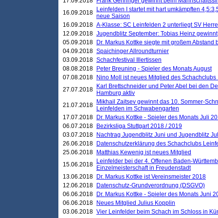
17.09.2018
Frank Gehringer gewinnt beim Mannschaftssi
Leinfelden I startet mit hart umkämpften 4,5:
16.09.2018
neue Saison
16.09.2018
A-Klasse: SC Leinfelden 2 unterliegt SV Herre
12.09.2018
Jugendblitz September: Tobias Heinz gewinnt
05.09.2018
Dr. Markus Kottke siegte mit großem Abstand 
04.09.2018
Spaichinger Allroundturnier
03.09.2018
Schachfestival Illertissen
08.08.2018
Peter Breuning - Spieler des Monats August
07.08.2018
Nino Moll ist neues Mitglied des Schachclubs
Karl Brettschneider und Peter Abel bei den D
27.07.2018
Hamburg aktiv
Mikhail Zaitsev gewinnt das 10. Sommer-Schn
21.07.2018
Leinfelden im Schwabengarten
17.07.2018
Dr. Markus Kottke - Spieler des Monats Juli 2
06.07.2018
Bezirksliga Stuttgart 2018 / 2019
03.07.2018
Nachtrag Jugendblitz Juni und Jugendblitz Jul
26.06.2018
Datenschutzerklärung des Schachclubs Lein
25.06.2018
Matthias Kewenig ist neues Mitglied
Leinfelder bei der 4. Offenen Baden-Württem
15.06.2018
Einzelmeisterschaft in Freudenstadt
13.06.2018
Dr. Markus Kottke ist Vereinsmeister 2018
12.06.2018
Datenschutz-Grundverordnung (DSGVO)
06.06.2018
Dr. Markus Kottke - Spieler des Monats Juni 
06.06.2018
Neues Mitglied Julius Kopplin
03.06.2018
Vier Leinfelder beim Schach im Schloss in K