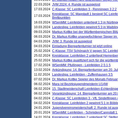
22.03.2024
JVM 2024: 4. Runde ist ausgelost
17.03.2024
C-Klasse: SC Leinfelden 3 - Renningen 3 2:2
Kreisklasse: SC Magstadt 1 besiegt SC Leinfe
17.03.2024
Brettpunkten
16.03.2024
WSenMM: Leinfelden unterliegt 1:3 in Nürting
10.03.2024
Landesliga: Leinfelden gewinnt 5:3 in Waibli
09.03.2024
Markus Kottke bei der Württembergischen Blit
06.03.2024
Dr. Markus Kottke unangefochtener Sieger im M
04.03.2024
JVM: 3. Runde ist ausgelost
04.03.2024
Einladung Biergartenturnier ist jetzt online
25.02.2024
C-Klasse: TSV Schönaich V gegen SC Leinfelde
25.02.2024
Kreisklasse: Leinfelden 2 unterliegt Herrenber
25.02.2024
Markus Kottke qualifiziert sich für die württem
17.02.2024
WSenMM: Pfullingen - Leinfelden 2,5:1,5
13.02.2024
Ankündigung: 14. Biergartenturnier am 20. Ju
11.02.2024
Landesliga: Leinfelden - Zuffenhausen 3:5
07.02.2024
Dr. Markus Kottke Spieler des Monats Februar
06.02.2024
Mara ist Bezirksjugendmeisterin U14W
06.02.2024
15. Stadtmeisterschaft Leinfelden-Echterding
06.02.2024
Vorankündigung: 14. Biergartenturnier am 20
04.02.2024
C-Klasse: SC Leinfelden 3 - VfL Sindelfingen 
04.02.2024
Kreisklasse: Leinfelden 2 gewinnt 5:1 in Böbl
24.01.2024
Jugendvereinsmeisterschaft: 2. Runde ist aus
20.01.2024
WSenMM: Leinfelden - Schmiden/Cannstatt 1,
14.01.2024
Kreisklasse: Leinfelden 2 unterliegt SC Stette