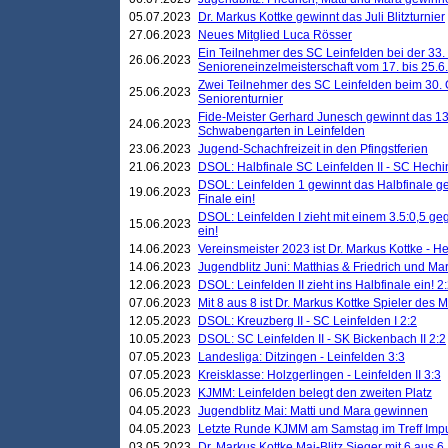
05.07.2023
Dr. Markus Kottke gewinnt das Juli Blitzturnier
27.06.2023
Neues Mitglied Luca Rösser
Ein Teilnehmer des SC Leinfelden bei der 33.
26.06.2023
Senioreneinzelmeisterschaft vom 17. bis 25.
Zwei Teilnehmer des SC Leinfelden beim 30.
25.06.2023
Seniorenturnier
Fide-Meister Gerhard Junesch gewinnt das 1
24.06.2023
Schwabengarten in Leinfelden
23.06.2023
Jugend-Schachfreizeit in den Pfingstferien
21.06.2023
DSOL: Halbfinale SC Leinfelden II - SC Hechi
DSOL: Leinfelden 1 gewinnt das Halbfinale geg
19.06.2023
Finale ein!
DSOL: Leinfelden I zieht mit einem 3.5:0,5 g
15.06.2023
ein!
14.06.2023
Vereinsmeister 2023 ist Dr. Markus Kottke - 
14.06.2023
Jugendblitz Juni: Matthias & Friedrich und M
12.06.2023
DSOL: Leinfelden II zieht ins Halbfinale ein! 2
07.06.2023
Mit 8 aus 8 ist Dr. Markus Kottke Spieler des 
12.05.2023
DSOL: Kreuzberg II - SC Leinfelden I 2:2
10.05.2023
DSOL: SC Leinfelden II - SK Bickenbach II 2:2
07.05.2023
Landesliga: Ditzingen - Leinfelden 3:3
07.05.2023
Kreisklasse: Holzgerlingen - Leinfelden II 3:3
06.05.2023
KJMM: Leinfelden belegt den zweiten Platz
04.05.2023
Jugendblitz Mai: Matti und Mara gewinnen
04.05.2023
Letzte Runde KJMM am Samstag im Treff Imp
03.05.2023
Dr. Markus Kottke Mai-Blitz Sieger mit 6 aus 6