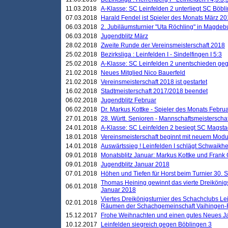
11.03.2018
A-Klasse: SC Leinfelden 2 unterliegt SC Böbli
07.03.2018
Harald Fendel ist Spieler des Monats März 2
06.03.2018
2. Jubiläumsturnier "Uta Röchling" in Magdebu
06.03.2018
Jugendblitz März
28.02.2018
Zweite Runde der Vereinsmeisterschaft 2018
25.02.2018
Bezirksliga : Leinfelden I - Sindelfingen I 5:3
25.02.2018
A-Klasse: SC Leinfelden 2 unentschieden geg
21.02.2018
Neues Mitglied Nico Bauerfeld
21.02.2018
Vereinsmeisterschaft 2018 ist gestartet
16.02.2018
Stadtmeisterschaft 2017/2018 beendet
06.02.2018
Jugendblitz Februar
06.02.2018
Dr. Markus Kottke - Spieler des Monats Febru
27.01.2018
28. Württ. Senioren - Mannschaftsmeisterscha
24.01.2018
A-Klasse: SC Leinfelden 2 besiegt SC Magstadt
18.01.2018
Vereinsmeisterschaft beginnt mit neuem Mod
14.01.2018
Auswärtssieg ! Leinfelden I schlägt Schwaikhei
09.01.2018
Monatsblitz Januar: Markus Kottke und Frank
09.01.2018
Jugendblitz Januar 2018
07.01.2018
Höhen und Tiefen für Horst beim Turnier 30. 
Thomas Heining gewinnt das vierte Dreikönigs
06.01.2018
Januar 2018
Viertes Dreikönigsturnier des Schachclubs Le
02.01.2018
Räumen der Schachgemeinschaft Vaihingen-
15.12.2017
Frohe Weihnachten und einen gutes Neues J
10.12.2017
Leinfelden siegreich gegen Böblingen 3