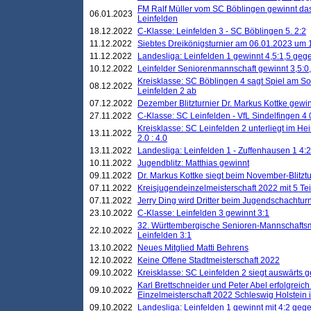
FM Ralf Müller vom SC Böblingen gewinnt das 
06.01.2023
Leinfelden
18.12.2022
C-Klasse: Leinfelden 3 - SC Böblingen 5. 2:2
11.12.2022
Siebtes Dreikönigsturnier am 06.01.2023 um 1
11.12.2022
Landesliga: Leinfelden 1 gewinnt 4,5:1,5 ge
10.12.2022
Leinfelder Seniorenmannschaft gewinnt 3,5:
Kreisklasse: SC Böblingen 4 sagt Spiel am S
08.12.2022
Leinfelden 2 ab
07.12.2022
Dezember Blitzturnier Dr. Markus Kottke gewin
27.11.2022
C-Klasse: SC Leinfelden - VfL Sindelfingen 4 
Kreisklasse: SC Leinfelden 2 unterliegt im H
13.11.2022
2.0 : 4.0
13.11.2022
Landesliga: Leinfelden 1 - Zuffenhausen 1 4:2
10.11.2022
Jugendblitz: Matthias gewinnt
09.11.2022
Dr. Markus Kottke siegt beim November-Blitztu
07.11.2022
Kreisjugendeinzelmeisterschaft 2022 mit 5 T
07.11.2022
Jerry Ding wird Dritter beim Jugendschachturn
23.10.2022
C-Klasse: Leinfelden 3 gewinnt 3:1
32. Württembergische Senioren-Mannschaftsm
22.10.2022
Leinfelden 3:1
13.10.2022
Neues Mitglied Matti Behrens
12.10.2022
Keine Offene Stadtmeisterschaft 2022
09.10.2022
Kreisklasse: SC Leinfelden 2 siegt auswärts g
Karl Brettschneider und Peter Abel erfolgreic
09.10.2022
Einzelmeisterschaft 2022 Schleswig Holstein 
09.10.2022
Landesliga: Leinfelden 1 gewinnt mit 4:2 geg