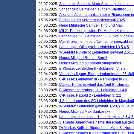
01.07.2025
Schach im Schloss: Mara Scannapieco in der
23.06.2025
Schachclub Leinfelden auf dem Stadtfest 50 
22.06.2025
Aiza und Adelina punkten beim Pfingstopen i
15.06.2025
Endstand der Vereinsmeisterschaft 2025
04.06.2025
Neue Mitglieder Samuel, Tino und Max
04.06.2025
Mit 21 Punkten gewinnt Dr. Markus Kottke das J
19.05.2025
Landesliga: SC Leinfelden I - SC Waiblingen I
07.05.2025
Mai-Blitzturnier mit größter Teilnehmerzahl se
04.05.2025
Landesliga: Öffingen I - Leinfelden I 3,5:4,5
03.05.2025
WSenMM Runde 5: Leinfelden gewinnt 2,5:1,
01.05.2025
Neues Mitglied Roman Borriß
01.05.2025
Neues Mitglied Mahmoud Alhajyousef
27.04.2025
B-Klasse: Leinfelden II - Böblingen V: 2:2
21.04.2025
Vorankündigung: Biergartenturnier am 26. Juli
06.04.2025
C-Klasse: Leinfelden III - Renningen III 2:2
01.04.2025
Markus Kottke gewinnt das April-Blitzturnier
30.03.2025
B-Klasse: Herrenberg III - Leinfelden II 4:0
23.03.2025
C-Klasse: Nagold 2 - Leinfelden 3: 2:2
23.03.2025
4 Spielerinnen des SC Leinfelden in Magstadt
22.03.2025
WSenMM: Leinfelden gewinnt 3,5:0,5 in Heilb
19.03.2025
Neues Mitglied Max Sunkovsky
17.03.2025
Landesliga: Leinfelden 1 unterliegt mit 3,5:4,5
06.03.2025
2. Runde Jugendvereinsmeisterschaft ausgel
05.03.2025
Dr.Markus Kottke - Sieger beim März Blitzturni
02.03.2025
B-Klasse: Schach-Kids Bernhausen I - SC Lein