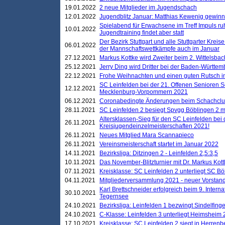
19.01.2022
2 neue Mitglieder im Jugendschach
12.01.2022
Jugendblitz Januar: Matthias Kewenig gewinn
Spielabend für Erwachsene im Treff Impuls ru
10.01.2022
Jugendtraining findet aber statt
Der Bezirk Stuttgart und alle Stuttgarter Krei
06.01.2022
der Mannschaftswettkämpfe auch im Januar
27.12.2021
Markus Kottke wird Zweiter beim 2. Wittelsb
25.12.2021
Jerry Ding wird Dritter bei der Baden-Württem
22.12.2021
Frohe Weihnachten und einen guten Rutsch i
SC Leinfelden bei der 21. Offenen Senioren S
12.12.2021
Mecklenburg-Vorpommern 2021
06.12.2021
Coronabedingte Änderungen beim Schachclub 
28.11.2021
SC Leinfelden 2 besiegt Spvgg Böblingen 2 mi
Altersklassen-Sieg für den SC Leinfelden bei
26.11.2021
Kreisjugendeinzelmeisterschaften 2021!
26.11.2021
Neues Mitglied Mara Scannapieco
26.11.2021
Vereinsmeisterschaft startet im Januar 2022
14.11.2021
Bezirksliga: Ditzingen 2 - Leinfelden 2,5:3,5
10.11.2021
Das November-Blitzturnier mit Dr. Markus Kott
07.11.2021
Kreisklasse: SC Leinfelden 2 unterliegt SC B
04.11.2021
Mitgliederversammlung 2021 - neuer Vorstan
Karl Brettschneider erfolgreich beim 9. Inte
30.10.2021
Tegernsee
24.10.2021
Bezirksliga: Leinfelden 1 bezwingt Sindelfinge
24.10.2021
C-Klasse: Leinfelden 3 unterliegt Heimsheim 2
17.10.2021
Kreisklasse: SC Leinfelden 2 siegt in Herrenbe