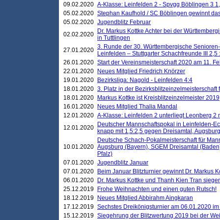
09.02.2020
A-Klasse: Leinfelden 2 - Spvgg Böblingen 3 1,
05.02.2020
Stephan Kaufhold / SC Böblingen gewinnt das 
05.02.2020
Jugendblitz Februar
Dr. Markus Kottke Achter bei der Württembergi
02.02.2020
in Tuttlingen
3. Runde der 30. Württembergische Senioren
27.01.2020
Leinfelden – Stuttgarter Schachfreunde III 2,5 
26.01.2020
Start der Vereinsmeisterschaft 2020 am 11. F
22.01.2020
Neues Mitglied Friedrich Knörzer
19.01.2020
Bezirksliga: Nagold - Leinfelden 4:4
18.01.2020
3. Platz in der Bezirksblitzeinzelmeisterschaft
18.01.2020
Markus Kottke ist Kreisblitzeinzelmeister 2019
16.01.2020
Neues Mitglied Thalia Mandal
12.01.2020
A-Klasse: Leinfelden 2 unterliegt Leonberg 2 
Deutscher Mannschaftspokal in Leinfelden-Ech
12.01.2020
knapp mit 1,5:2,5 gegen Dreisamtal, Augsbur
Deutsche Schach-Pokalmeisterschaft für Mann
10.01.2020
Augsburg (Bayern), SGEM Dreisamtal (Baden
Pfalz)
07.01.2020
Jugendblitz Januar
07.01.2020
Beim Januar Blitzturnier gewinnt Dr. Markus 
06.01.2020
Dr. Markus Kottke und Thanh Kien Tran siegen
25.12.2019
Frohe Weihnachten und einen guten Rutsch!
18.12.2019
Neues Mitglied Abbirahm Aingkaran
17.12.2019
Sechstes Dreikönigsturnier am 06.01.2020 im T
15.12.2019
Siegehrung der Blitzwertung 2019 bei der Wei