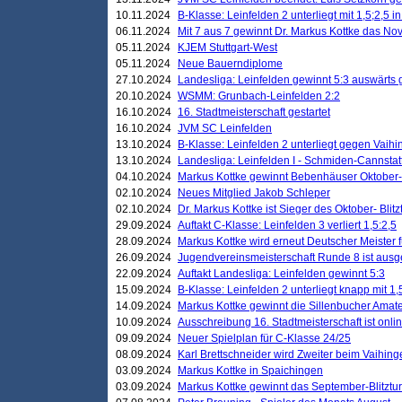
10.11.2024
B-Klasse: Leinfelden 2 unterliegt mit 1,5;2,5 
06.11.2024
Mit 7 aus 7 gewinnt Dr. Markus Kottke das Nov
05.11.2024
KJEM Stuttgart-West
05.11.2024
Neue Bauerndiplome
27.10.2024
Landesliga: Leinfelden gewinnt 5:3 auswärts
20.10.2024
WSMM: Grunbach-Leinfelden 2:2
16.10.2024
16. Stadtmeisterschaft gestartet
16.10.2024
JVM SC Leinfelden
13.10.2024
B-Klasse: Leinfelden 2 unterliegt gegen Vaihi
13.10.2024
Landesliga: Leinfelden I - Schmiden-Cannstatt 
04.10.2024
Markus Kottke gewinnt Bebenhäuser Oktober-B
02.10.2024
Neues Mitglied Jakob Schleper
02.10.2024
Dr. Markus Kottke ist Sieger des Oktober- Blitz
29.09.2024
Auftakt C-Klasse: Leinfelden 3 verliert 1,5:2,5
28.09.2024
Markus Kottke wird erneut Deutscher Meister 
26.09.2024
Jugendvereinsmeisterschaft Runde 8 ist ausg
22.09.2024
Auftakt Landesliga: Leinfelden gewinnt 5:3
15.09.2024
B-Klasse: Leinfelden 2 unterliegt knapp mit 1,
14.09.2024
Markus Kottke gewinnt die Sillenbucher Amate
10.09.2024
Ausschreibung 16. Stadtmeisterschaft ist onli
09.09.2024
Neuer Spielplan für C-Klasse 24/25
08.09.2024
Karl Brettschneider wird Zweiter beim Vaihing
03.09.2024
Markus Kottke in Spaichingen
03.09.2024
Markus Kottke gewinnt das September-Blitztur