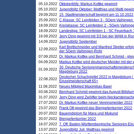
05.10.2022
Oktoberblitz: Markus Kottke gewinnt
05.10.2022
Jugendblitz Oktober: Matthias und Matti gewi
29.09.2022
15. Stadtmeisterschaft beginnt am 11.10.2022
25.09.2022
C-Klasse: SC Leinfelden 3 - SGem Vaihingen 
18.09.2022
Kreisklasse: SC Leinfelden 2 - SGem Vaihinge
18.09.2022
Landesliga: SC Leinfelden 1 - SC Feuerbach 
16.09.2022
Jerry Ding gewinnt mit 3/3 bei der WAM in 
14.09.2022
Jugendblitz September
Karl Brettschneider und Manfred Streiter erfo
12.09.2022
der SGem Vaihingen-Rohr
07.09.2022
Dr. Markus Kottke und Bernhard Schmid - glei
04.09.2022
Markus Kottke wird deutscher Meister mit de
30. Deutsche Seniorenmannschaftsmeistersch
01.09.2022
Magdeburg 2022
Deutscher Schachgipfel 2022 in Magdeburg /
22.08.2022
Einzelmeisterschaft 65+
11.08.2022
Neues Mitglied Maximilian Baier
03.08.2022
Bernhard Schmid gewinnt das August-Blitzturn
31.07.2022
Jerry Ding wird Zwölfter beim Neckarsteinac
27.07.2022
Dr. Markus Kottke neuer Vereinsmeister 2022
23.07.2022
Frank Ott gewinnt das Biergartenturnier 2022
20.07.2022
Bauerndiplom für Mara und Mukund
20.07.2022
Biergartenturnier 2022
16.07.2022
7. Off. Baden-Württembergische Senioren-Ein
13.07.2022
Jugendblitz Juli: Matthias gewinnt