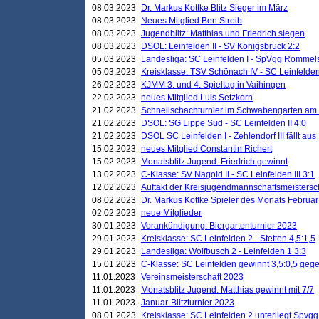
08.03.2023
Dr. Markus Kottke Blitz Sieger im März
08.03.2023
Neues Mitglied Ben Streib
08.03.2023
Jugendblitz: Matthias und Friedrich siegen
08.03.2023
DSOL: Leinfelden II - SV Königsbrück 2:2
05.03.2023
Landesliga: SC Leinfelden I - SpVgg Rommels
05.03.2023
Kreisklasse: TSV Schönach IV - SC Leinfelden 
26.02.2023
KJMM 3. und 4. Spieltag in Vaihingen
22.02.2023
neues Mitglied Luis Setzkorn
21.02.2023
Schnellschachturnier im Schwabengarten am
21.02.2023
DSOL: SG Lippe Süd - SC Leinfelden II 4:0
21.02.2023
DSOL SC Leinfelden I - Zehlendorf III fällt aus
15.02.2023
neues Mitglied Constantin Richert
15.02.2023
Monatsblitz Jugend: Friedrich gewinnt
13.02.2023
C-Klasse: SV Nagold II - SC Leinfelden III 3:1
12.02.2023
Auftakt der Kreisjugendmannschaftsmeistersc
08.02.2023
Dr. Markus Kottke Spieler des Monats Februar
02.02.2023
neue Mitglieder
30.01.2023
Vorankündigung: Biergartenturnier 2023
29.01.2023
Kreisklasse: SC Leinfelden 2 - Stetten 4,5:1,5
29.01.2023
Landesliga: Wolfbusch 2 - Leinfelden 1 3:3
15.01.2023
C-Klasse: SC Leinfelden gewinnt 3,5:0,5 geg
11.01.2023
Vereinsmeisterschaft 2023
11.01.2023
Monatsblitz Jugend: Matthias gewinnt mit 7/7
11.01.2023
Januar-Blitzturnier 2023
08.01.2023
Kreisklasse: SC Leinfelden 2 unterliegt Spvg