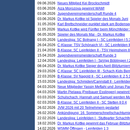
09.06.2026
Neues Mitglied Kei Brockschmidt
03.06.2026
Aiza Morozova gewinnt WAM!
03.06.2026
Jugendvereinsmeisterschaft Runde 4
03.06.2026
Dr. Markus Kottke ist Spieler des Monats Juni
31.05.2026
Karl Brettschneider punktet stark am Bodense
11.05.2026
Markus Kottke wird Fünfter beim Mönchfelder
06.05.2026
Spieler des Monats Mai - Dr. Markus Kottke
03.05.2026
Landesliga: SC Botnang I - SC Leinfelden I 5:
26.04.2026
C-Klasse: TSV Schönaich VI - SC Leinfelden II
21.04.2026
B-Klasse: SC Leinfelden II - TSV Heimsheim II
15.04.2026
Jugendvereinsmeisterschaft Runde 3
12.04.2026
Landesliga: Leinfelden I - SpVgg Böblingen I 
08.04.2026
Dr. Markus Kottke Sieger des April-Blitzturnier
29.03.2026
C-Klasse: SC Leinfelden III - Schach-Kids Ber
22.03.2026
B-Klasse: SV Nagold II - SC Leinfelden II: 2,5:
15.03.2026
Landesliga: Schmiden/Cannstatt II - Leinfelden
04.03.2026
Neue Mitglieder Yassin Meftahi und Jonas Pa
04.03.2026
Martin Pielawa (Freibauer Esslingen) gewinnt 
03.03.2026
Schulschach: Hannah und Samuel werden Ma
02.03.2026
B-Klasse: SC Leinfelden II - SC Stetten II 0:4
26.02.2026
JVM 2026 mit 20 Teilnehmern gestartet
26.02.2026
Ankündigung: 16. Sommerschnellschachturnie
22.02.2026
Landesliga: Leinfelden I - Stuttgarter Schachfr
18.02.2026
Dr. Markus Kottke gewinnt das Februar-Blitztu
14.02.2026
WSMM Öffingen - Leinfelden 1:3