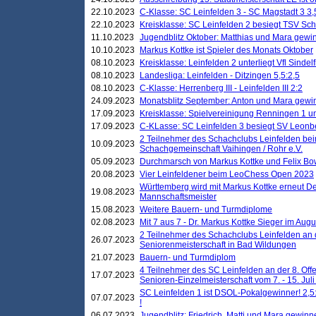
22.10.2023
C-Klasse: SC Leinfelden 3 - SC Magstadt 3 3,
22.10.2023
Kreisklasse: SC Leinfelden 2 besiegt TSV Schö
11.10.2023
Jugendblitz Oktober: Matthias und Mara gewi
10.10.2023
Markus Kottke ist Spieler des Monats Oktober
08.10.2023
Kreisklasse: Leinfelden 2 unterliegt Vfl Sindel
08.10.2023
Landesliga: Leinfelden - Ditzingen 5,5:2,5
08.10.2023
C-Klasse: Herrenberg III - Leinfelden III 2:2
24.09.2023
Monatsblitz September: Anton und Mara gew
17.09.2023
Kreisklasse: Spielvereinigung Renningen 1 unt
17.09.2023
C-KLasse: SC Leinfelden 3 besiegt SV Leonbe
2 Teilnehmer des Schachclubs Leinfelden bei
10.09.2023
Schachgemeinschaft Vaihingen / Rohr e.V.
05.09.2023
Durchmarsch von Markus Kottke und Felix Bow
20.08.2023
Vier Leinfeldener beim LeoChess Open 2023
Württemberg wird mit Markus Kottke erneut D
19.08.2023
Mannschaftsmeister
15.08.2023
Weitere Bauern- und Turmdiplome
02.08.2023
Mit 7 aus 7 - Dr. Markus Kottke Sieger im Augus
2 Teilnehmer des Schachclubs Leinfelden an 
26.07.2023
Seniorenmeisterschaft in Bad Wildungen
21.07.2023
Bauern- und Turmdiplom
4 Teilnehmer des SC Leinfelden an der 8. O
17.07.2023
Senioren-Einzelmeisterschaft vom 7. - 15. Jul
SC Leinfelden 1 ist DSOL-Pokalgewinner! 2,5:1
07.07.2023
!
06.07.2023
Jugendblitz: Friedrich, Matti und Mara gewinn