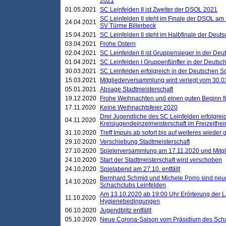
2021
01.05.2021
SC Leinfelden II ist Zweiter der DSOL 2021
SC Leinfelden II steht im Finale der DSOL am 
24.04.2021
SV Türme Billerbeck
15.04.2021
SC Leinfelden II steht im Halbfinale der Deu
03.04.2021
Frohe Ostern
02.04.2021
SC Leinfelden II ist Gruppensieger in der De
01.04.2021
SC Leinfelden I Gruppenfünfter in der Deuts
30.03.2021
SC Leinfelden erfolgreich in der Deutschen 
15.03.2021
Mitgliederversammlung wird verlegt vom 30.0
05.01.2021
Absage Stadtmeisterschaft
19.12.2020
Frohe Weihnachten und einen guten Beginn f
17.11.2020
Keine Weihnachtsfeier 2020
Drei Jugendliche des SC Leinfelden erfolgreic
04.11.2020
Kreisjugendeinzelmeisterschaft im Freizeithe
31.10.2020
Treff Impuls ab sofort bis auf weiteres wieder
29.10.2020
Verschiebung Stadtmeisterschaft
27.10.2020
Spielerversammlung am 17.11.2020 und Mitg
24.10.2020
Start der Stadtmeisterschaft wird verschoben
24.10.2020
Spielabend am 27.10. entfällt
Bernhard Schmid und Michele Porro sind neu
14.10.2020
Schachclubs Leinfelden
Am 13.10.2020 ab 19:00 Uhr Erörterung der L
11.10.2020
Hygienebedingungen
06.10.2020
Jugendblitz entfällt
05.10.2020
Neue Corona-Saison vom Präsidium des Sch