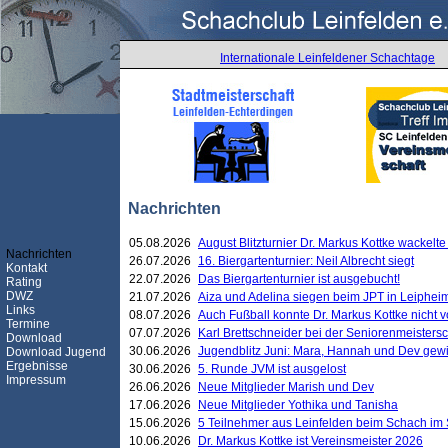
Internationale Leinfeldener Schachtage
Nachrichten
05.08.2026
August Blitzturnier Dr. Markus Kottke wackel
Nachrichten
26.07.2026
16. Biergartenturnier: Neil Albrecht siegt
Kontakt
22.07.2026
Das Biergartenturnier ist ausgebucht!
Rating
DWZ
21.07.2026
Aiza und Adelina siegen beim JPT in Leiphei
Links
08.07.2026
Auch Fußball konnte Dr. Markus Kottke nicht
Termine
07.07.2026
Karl Brettschneider bei der Seniorenmeister
Download
30.06.2026
Jugendblitz Juni: Mara, Hannah und Dev gew
Download Jugend
Ergebnisse
30.06.2026
5. Runde JVM ist ausgelost
Impressum
26.06.2026
Neue Mitglieder Marish und Dev
17.06.2026
Neue Mitglieder Yothika und Tanisha
15.06.2026
5 Teilnehmer aus Leinfelden beim Schach im 
10.06.2026
Dr. Markus Kottke ist Vereinsmeister 2026