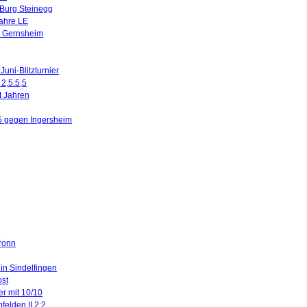
 Burg Steinegg
Jahre LE
n Gernsheim
uni-Blitzturnier
 2,5:5,5
it Jahren
5 gegen Ingersheim
ronn
 in Sindelfingen
ost
er mit 10/10
felden II 2:2