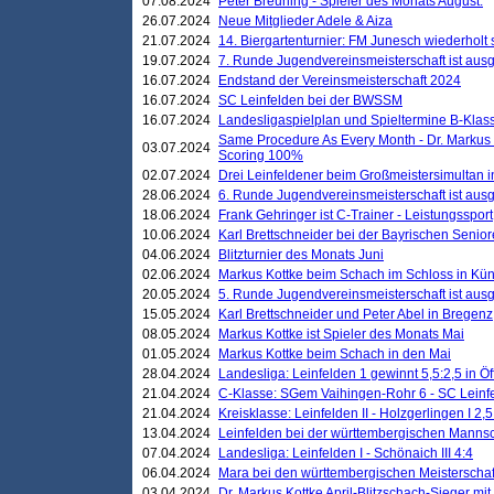
07.08.2024
Peter Breuning - Spieler des Monats August.
26.07.2024
Neue Mitglieder Adele & Aiza
21.07.2024
14. Biergartenturnier: FM Junesch wiederholt
19.07.2024
7. Runde Jugendvereinsmeisterschaft ist ausg
16.07.2024
Endstand der Vereinsmeisterschaft 2024
16.07.2024
SC Leinfelden bei der BWSSM
16.07.2024
Landesligaspielplan und Spieltermine B-Kla
Same Procedure As Every Month - Dr. Markus 
03.07.2024
Scoring 100%
02.07.2024
Drei Leinfeldener beim Großmeistersimultan 
28.06.2024
6. Runde Jugendvereinsmeisterschaft ist ausg
18.06.2024
Frank Gehringer ist C-Trainer - Leistungssport
10.06.2024
Karl Brettschneider bei der Bayrischen Senio
04.06.2024
Blitzturnier des Monats Juni
02.06.2024
Markus Kottke beim Schach im Schloss in Kü
20.05.2024
5. Runde Jugendvereinsmeisterschaft ist ausg
15.05.2024
Karl Brettschneider und Peter Abel in Bregenz
08.05.2024
Markus Kottke ist Spieler des Monats Mai
01.05.2024
Markus Kottke beim Schach in den Mai
28.04.2024
Landesliga: Leinfelden 1 gewinnt 5,5:2,5 in Ö
21.04.2024
C-Klasse: SGem Vaihingen-Rohr 6 - SC Leinfe
21.04.2024
Kreisklasse: Leinfelden II - Holzgerlingen I 2,5
13.04.2024
Leinfelden bei der württembergischen Mannsc
07.04.2024
Landesliga: Leinfelden I - Schönaich III 4:4
06.04.2024
Mara bei den württembergischen Meisterscha
03.04.2024
Dr. Markus Kottke April-Blitzschach-Sieger mit