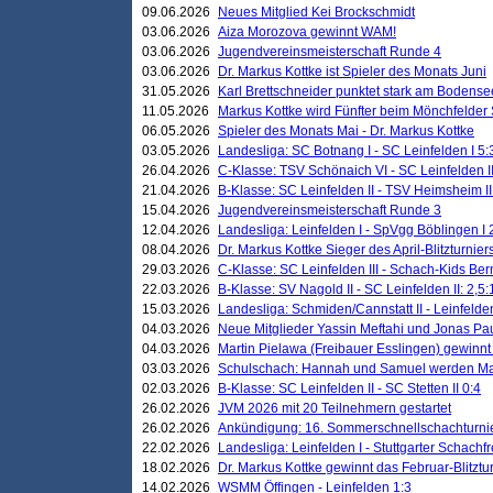
09.06.2026
Neues Mitglied Kei Brockschmidt
03.06.2026
Aiza Morozova gewinnt WAM!
03.06.2026
Jugendvereinsmeisterschaft Runde 4
03.06.2026
Dr. Markus Kottke ist Spieler des Monats Juni
31.05.2026
Karl Brettschneider punktet stark am Bodense
11.05.2026
Markus Kottke wird Fünfter beim Mönchfelder
06.05.2026
Spieler des Monats Mai - Dr. Markus Kottke
03.05.2026
Landesliga: SC Botnang I - SC Leinfelden I 5:
26.04.2026
C-Klasse: TSV Schönaich VI - SC Leinfelden II
21.04.2026
B-Klasse: SC Leinfelden II - TSV Heimsheim II
15.04.2026
Jugendvereinsmeisterschaft Runde 3
12.04.2026
Landesliga: Leinfelden I - SpVgg Böblingen I 
08.04.2026
Dr. Markus Kottke Sieger des April-Blitzturnier
29.03.2026
C-Klasse: SC Leinfelden III - Schach-Kids Ber
22.03.2026
B-Klasse: SV Nagold II - SC Leinfelden II: 2,5:
15.03.2026
Landesliga: Schmiden/Cannstatt II - Leinfelden
04.03.2026
Neue Mitglieder Yassin Meftahi und Jonas Pa
04.03.2026
Martin Pielawa (Freibauer Esslingen) gewinnt 
03.03.2026
Schulschach: Hannah und Samuel werden Ma
02.03.2026
B-Klasse: SC Leinfelden II - SC Stetten II 0:4
26.02.2026
JVM 2026 mit 20 Teilnehmern gestartet
26.02.2026
Ankündigung: 16. Sommerschnellschachturnie
22.02.2026
Landesliga: Leinfelden I - Stuttgarter Schachfr
18.02.2026
Dr. Markus Kottke gewinnt das Februar-Blitztu
14.02.2026
WSMM Öffingen - Leinfelden 1:3