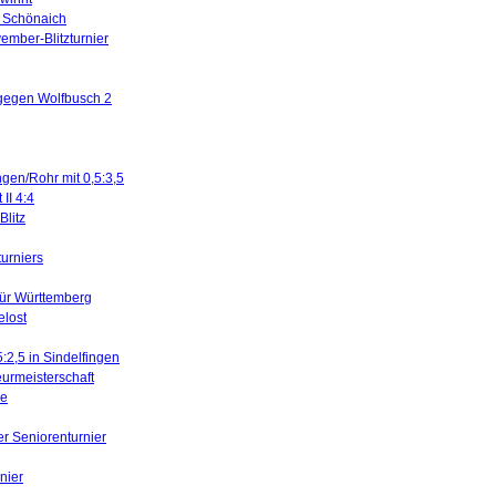
in Schönaich
ember-Blitzturnier
 gegen Wolfbusch 2
ngen/Rohr mit 0,5:3,5
II 4:4
litz
turniers
für Württemberg
elost
5:2,5 in Sindelfingen
urmeisterschaft
ne
er Seniorenturnier
nier