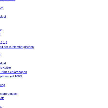
SAM
elost
ten
!
,5:1,5
mit der württembergischen
t
elost
us Kottke
d-Pfalz-Seniorenopen
 gewinnt mit 100%
gung
Untergrombach
aft
au