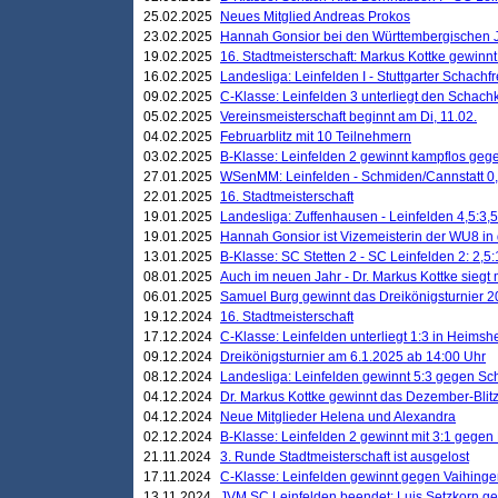
25.02.2025
Neues Mitglied Andreas Prokos
23.02.2025
Hannah Gonsior bei den Württembergischen 
19.02.2025
16. Stadtmeisterschaft: Markus Kottke gewinnt 
16.02.2025
Landesliga: Leinfelden I - Stuttgarter Schachfr
09.02.2025
C-Klasse: Leinfelden 3 unterliegt den Schach
05.02.2025
Vereinsmeisterschaft beginnt am Di, 11.02.
04.02.2025
Februarblitz mit 10 Teilnehmern
03.02.2025
B-Klasse: Leinfelden 2 gewinnt kampflos ge
27.01.2025
WSenMM: Leinfelden - Schmiden/Cannstatt 0,
22.01.2025
16. Stadtmeisterschaft
19.01.2025
Landesliga: Zuffenhausen - Leinfelden 4,5:3,5
19.01.2025
Hannah Gonsior ist Vizemeisterin der WU8 i
13.01.2025
B-Klasse: SC Stetten 2 - SC Leinfelden 2: 2,5:
08.01.2025
Auch im neuen Jahr - Dr. Markus Kottke siegt 
06.01.2025
Samuel Burg gewinnt das Dreikönigsturnier 
19.12.2024
16. Stadtmeisterschaft
17.12.2024
C-Klasse: Leinfelden unterliegt 1:3 in Heimsh
09.12.2024
Dreikönigsturnier am 6.1.2025 ab 14:00 Uhr
08.12.2024
Landesliga: Leinfelden gewinnt 5:3 gegen Sc
04.12.2024
Dr. Markus Kottke gewinnt das Dezember-Blitz
04.12.2024
Neue Mitglieder Helena und Alexandra
02.12.2024
B-Klasse: Leinfelden 2 gewinnt mit 3:1 gegen
21.11.2024
3. Runde Stadtmeisterschaft ist ausgelost
17.11.2024
C-Klasse: Leinfelden gewinnt gegen Vaihinge
13.11.2024
JVM SC Leinfelden beendet: Luis Setzkorn ge