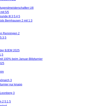
Jugendmeisterschaften U8
mit 5/5
eunde III 3,5:4,5
kids Bernhausen 2 mit 1:3
gen Renningen 2
5:3,5
n der BJEM 2025
1,5
mit 100% beim Januar-Blitzturnier
2025
eim
hönaich 3
turnier nur knapp
 Leonberg 3
n 2,5:1,5
winnt