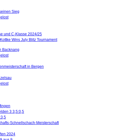
 seinen Sieg
elost
sse und C-Klasse 2024/25
Kottke Wins July Blitz Tournament
in Backnang
elost
renmeisterschaft in Bergen
nzelsau
elost
ffingen
lden 3 3,5:0,5
:3,5
hafts-Schnellschach-Meisterschaft
ften 2024
 9 aus 9