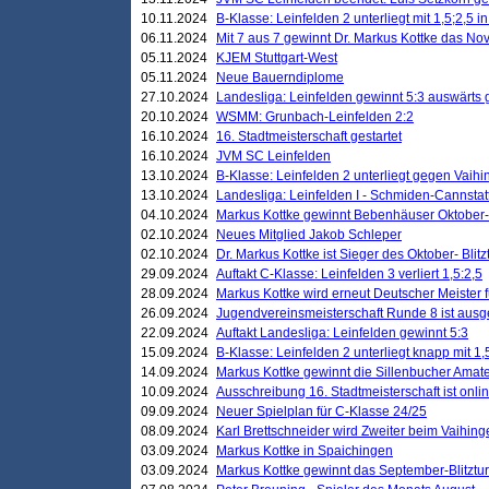
10.11.2024
B-Klasse: Leinfelden 2 unterliegt mit 1,5;2,5 
06.11.2024
Mit 7 aus 7 gewinnt Dr. Markus Kottke das Nov
05.11.2024
KJEM Stuttgart-West
05.11.2024
Neue Bauerndiplome
27.10.2024
Landesliga: Leinfelden gewinnt 5:3 auswärts
20.10.2024
WSMM: Grunbach-Leinfelden 2:2
16.10.2024
16. Stadtmeisterschaft gestartet
16.10.2024
JVM SC Leinfelden
13.10.2024
B-Klasse: Leinfelden 2 unterliegt gegen Vaihi
13.10.2024
Landesliga: Leinfelden I - Schmiden-Cannstatt 
04.10.2024
Markus Kottke gewinnt Bebenhäuser Oktober-B
02.10.2024
Neues Mitglied Jakob Schleper
02.10.2024
Dr. Markus Kottke ist Sieger des Oktober- Blitz
29.09.2024
Auftakt C-Klasse: Leinfelden 3 verliert 1,5:2,5
28.09.2024
Markus Kottke wird erneut Deutscher Meister 
26.09.2024
Jugendvereinsmeisterschaft Runde 8 ist ausg
22.09.2024
Auftakt Landesliga: Leinfelden gewinnt 5:3
15.09.2024
B-Klasse: Leinfelden 2 unterliegt knapp mit 1,
14.09.2024
Markus Kottke gewinnt die Sillenbucher Amate
10.09.2024
Ausschreibung 16. Stadtmeisterschaft ist onli
09.09.2024
Neuer Spielplan für C-Klasse 24/25
08.09.2024
Karl Brettschneider wird Zweiter beim Vaihing
03.09.2024
Markus Kottke in Spaichingen
03.09.2024
Markus Kottke gewinnt das September-Blitztur