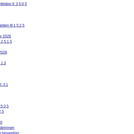
elden II: 3,5:0,5
den III 1,5:2,5
ahr 2026
 2,5:1,5
 2026
 1:3
I: 3:1
,5:3,5
2,5
:0
sterinnen
ier November