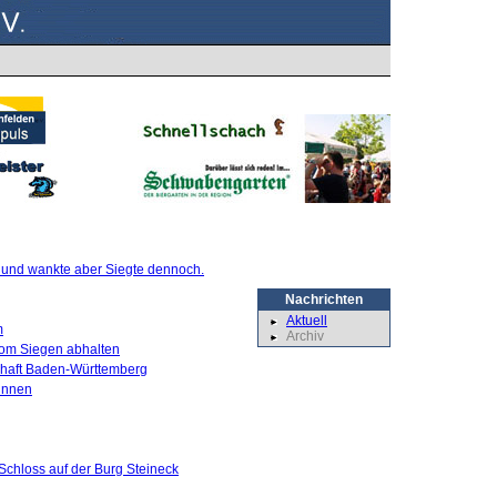
te und wankte aber Siegte dennoch.
Nachrichten
Aktuell
m
Archiv
 vom Siegen abhalten
schaft Baden-Württemberg
innen
Schloss auf der Burg Steineck