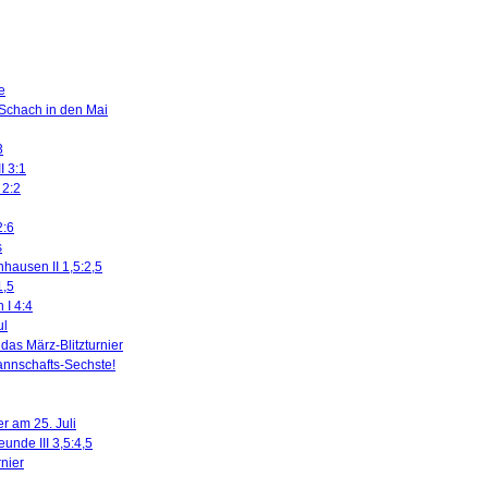
e
 Schach in den Mai
3
I 3:1
 2:2
2:6
s
nhausen II 1,5:2,5
1,5
 I 4:4
ul
das März-Blitzturnier
nnschafts-Sechste!
r am 25. Juli
eunde III 3,5:4,5
rnier