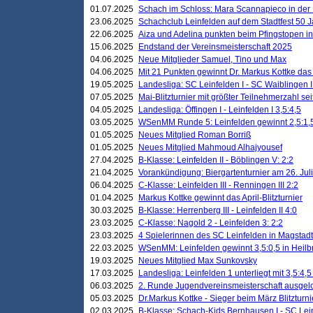
01.07.2025
Schach im Schloss: Mara Scannapieco in der
23.06.2025
Schachclub Leinfelden auf dem Stadtfest 50 
22.06.2025
Aiza und Adelina punkten beim Pfingstopen i
15.06.2025
Endstand der Vereinsmeisterschaft 2025
04.06.2025
Neue Mitglieder Samuel, Tino und Max
04.06.2025
Mit 21 Punkten gewinnt Dr. Markus Kottke das J
19.05.2025
Landesliga: SC Leinfelden I - SC Waiblingen I
07.05.2025
Mai-Blitzturnier mit größter Teilnehmerzahl se
04.05.2025
Landesliga: Öffingen I - Leinfelden I 3,5:4,5
03.05.2025
WSenMM Runde 5: Leinfelden gewinnt 2,5:1,
01.05.2025
Neues Mitglied Roman Borriß
01.05.2025
Neues Mitglied Mahmoud Alhajyousef
27.04.2025
B-Klasse: Leinfelden II - Böblingen V: 2:2
21.04.2025
Vorankündigung: Biergartenturnier am 26. Juli
06.04.2025
C-Klasse: Leinfelden III - Renningen III 2:2
01.04.2025
Markus Kottke gewinnt das April-Blitzturnier
30.03.2025
B-Klasse: Herrenberg III - Leinfelden II 4:0
23.03.2025
C-Klasse: Nagold 2 - Leinfelden 3: 2:2
23.03.2025
4 Spielerinnen des SC Leinfelden in Magstadt
22.03.2025
WSenMM: Leinfelden gewinnt 3,5:0,5 in Heilb
19.03.2025
Neues Mitglied Max Sunkovsky
17.03.2025
Landesliga: Leinfelden 1 unterliegt mit 3,5:4,5
06.03.2025
2. Runde Jugendvereinsmeisterschaft ausgel
05.03.2025
Dr.Markus Kottke - Sieger beim März Blitzturni
02.03.2025
B-Klasse: Schach-Kids Bernhausen I - SC Lein