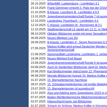
26.10.2025
WSenMM: Ludwigsburg - Leinfelden 3:1
23.10.2025
Frank Gehringer erreicht 3. Platz bei der DS
21.10.2025
B-Klasse: Leonberg III - Leinfelden II 0:4
13.10.2025
Jugendvereinsmeisterschaft Runde 7 ist ausg
12.10.2025
Landesliga: Feuerbach - Leinfelden 4:4
12.10.2025
C-Klasse: Leinfelden III - Renningen III 3:1
12.10.2025
Stadtmeisterschaft LE startet am 13.11. in Stet
08.10.2025
Oktober Blitzturnier endet mit einer Sensation!
30.09.2025
Neues Mitglied Luis Zhi
28.09.2025
B-Klasse: Leinfelden II - Spvgg Renningen II 2
Markus Kottke wird erneut Deutscher Meister 
27.09.2025
Seniorenmannschaft
21.09.2025
Saisonauftakt Landesliga: Leinfelden 1. verlier
16.09.2025
Neues Mitglied Emil Bauer
15.09.2025
Jugendvereinsmeisterschaft Runde 6 ist ausg
03.09.2025
Auch im September Blitzturnier siegt Dr. Mark
25.08.2025
Karl Brettschneider glänzt beim 22. Pheinlan
06.08.2025
Monats-Blitzturnier August: Dr. Markus Kottke
31.07.2025
15. Biergartenturnier Nachlese
28.07.2025
15. Schwabengartenturnier mit großer Beteili
23.07.2025
15. Biergartenturnier ist ausgebucht!
21.07.2025
Aiza und Adelina beim Jugendopen 2025 in 
07.07.2025
Baden-Württembergische Mädchenmeistersch
02.07.2025
Hitzeschlacht beim Juli Blitzturnier
01.07.2025
Schach im Schloss: Markus Kottke in Künzels