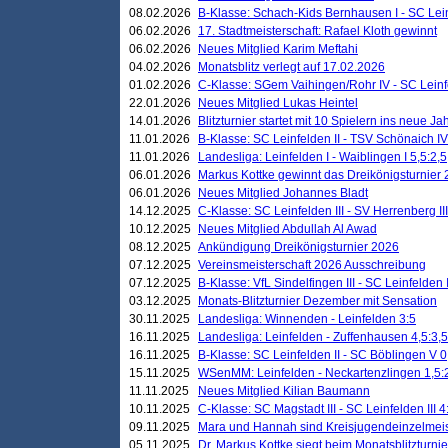
08.02.2026
B-Klasse: Schach-Kids Bernhausen I - SC Leinf
06.02.2026
17. Stadtmeisterschaft: Rafael Kloth gewinnt
06.02.2026
Neues Mitglied Karim Meftahi
04.02.2026
Monatsblitz verlegt auf 17.02.2026
01.02.2026
C-Klasse: SGem Vaihingen/Rohr IV - SC Leinfel
22.01.2026
Neues Mitglied Lukas Heintel
14.01.2026
Blitzturnier startet mit 10 Spielern ins neue J
11.01.2026
B-Klasse: SC Leinfelden II - TSV Schönaich IV
11.01.2026
Landesliga: Leinfelden I - Waiblingen I 5,5:2,5
06.01.2026
Markus Kottke gewinnt das Dreikönigsturnier
06.01.2026
Neues Mitglied Johannes Bladt
14.12.2025
C-Klasse: SC Leinfelden III - SV Herrenberg III
10.12.2025
Neues Mitglied Abdullah Al Awad
08.12.2025
Ankündigung Dreikönigsturnier 2026
07.12.2025
Vereinsmeisterschaft 2026 Ausschreibung
07.12.2025
B-Klasse: VfL Sindelfingen III - SC Leinfelden I
03.12.2025
Monats-Blitzturnier Dezember mit Sensation
30.11.2025
Landesliga: Winnenden - Leinfelden 3:5
16.11.2025
Landesliga: Leinfelden - Zuffenhausen 4,5:3,5
16.11.2025
B-Klasse: SC Leinfelden II - SC Böblingen V 0
15.11.2025
WSenMM: Leinfelden - Neckartenzlingen 1,5:
11.11.2025
Neues Mitglied Kilian Baumann
10.11.2025
C-Klasse: SC Magstadt III - SC Leinfelden III 4
09.11.2025
Mara und Hannah sind Kreisjugendeinzelmei
05.11.2025
Dr. Markus Kottke siegt beim Monatsblitzturn