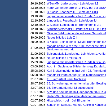
26.10.2025
WSenMM: Ludwigsburg - Leinfelden 3:1
23.10.2025
Frank Gehringer erreicht 3. Platz bei der DS
21.10.2025
B-Klasse: Leonberg III - Leinfelden II 0:4
13.10.2025
Jugendvereinsmeisterschaft Runde 7 ist ausg
12.10.2025
Landesliga: Feuerbach - Leinfelden 4:4
12.10.2025
C-Klasse: Leinfelden III - Renningen III 3:1
12.10.2025
Stadtmeisterschaft LE startet am 13.11. in Stet
08.10.2025
Oktober Blitzturnier endet mit einer Sensation!
30.09.2025
Neues Mitglied Luis Zhi
28.09.2025
B-Klasse: Leinfelden II - Spvgg Renningen II 2
Markus Kottke wird erneut Deutscher Meister 
27.09.2025
Seniorenmannschaft
21.09.2025
Saisonauftakt Landesliga: Leinfelden 1. verlier
16.09.2025
Neues Mitglied Emil Bauer
15.09.2025
Jugendvereinsmeisterschaft Runde 6 ist ausg
03.09.2025
Auch im September Blitzturnier siegt Dr. Mark
25.08.2025
Karl Brettschneider glänzt beim 22. Pheinlan
06.08.2025
Monats-Blitzturnier August: Dr. Markus Kottke
31.07.2025
15. Biergartenturnier Nachlese
28.07.2025
15. Schwabengartenturnier mit großer Beteili
23.07.2025
15. Biergartenturnier ist ausgebucht!
21.07.2025
Aiza und Adelina beim Jugendopen 2025 in 
07.07.2025
Baden-Württembergische Mädchenmeistersch
02.07.2025
Hitzeschlacht beim Juli Blitzturnier
01.07.2025
Schach im Schloss: Markus Kottke in Künzels