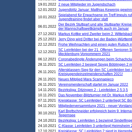
19.01.2022
2 neue Mitglieder im Jugendschach
12.01.2022
Jugendblitz Januar: Matthias Kewenig gewinn
Spielabend für Erwachsene im Treff Impuls ru
10.01.2022
Jugendtraining findet aber statt
Der Bezirk Stuttgart und alle Stuttgarter Krei
06.01.2022
der Mannschaftswettkämpfe auch im Januar
27.12.2021
Markus Kottke wird Zweiter beim 2. Wittelsb
25.12.2021
Jerry Ding wird Dritter bei der Baden-Württem
22.12.2021
Frohe Weihnachten und einen guten Rutsch i
SC Leinfelden bei der 21. Offenen Senioren S
12.12.2021
Mecklenburg-Vorpommern 2021
06.12.2021
Coronabedingte Änderungen beim Schachclub 
28.11.2021
SC Leinfelden 2 besiegt Spvgg Böblingen 2 mi
Altersklassen-Sieg für den SC Leinfelden bei
26.11.2021
Kreisjugendeinzelmeisterschaften 2021!
26.11.2021
Neues Mitglied Mara Scannapieco
26.11.2021
Vereinsmeisterschaft startet im Januar 2022
14.11.2021
Bezirksliga: Ditzingen 2 - Leinfelden 2,5:3,5
10.11.2021
Das November-Blitzturnier mit Dr. Markus Kott
07.11.2021
Kreisklasse: SC Leinfelden 2 unterliegt SC B
04.11.2021
Mitgliederversammlung 2021 - neuer Vorstan
Karl Brettschneider erfolgreich beim 9. Inte
30.10.2021
Tegernsee
24.10.2021
Bezirksliga: Leinfelden 1 bezwingt Sindelfinge
24.10.2021
C-Klasse: Leinfelden 3 unterliegt Heimsheim 2
17.10.2021
Kreisklasse: SC Leinfelden 2 siegt in Herrenbe