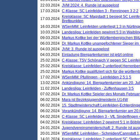
22.03.2024
JVM 2024: 4. Runde ist ausgelost
17.03.2024
C-Klasse: SC Leinfelden 3 - Renningen 3 2:2
Kreisklasse: SC Magstadt 1 besiegt SC Leinfe
17.03.2024
Brettpunkten
16.03.2024
WSenMM: Leinfelden unterliegt 1:3 in Nürting
10.03.2024
Landesliga: Leinfelden gewinnt 5:3 in Waibli
09.03.2024
Markus Kottke bei der Württembergischen Blit
06.03.2024
Dr. Markus Kottke unangefochtener Sieger im M
04.03.2024
JVM: 3. Runde ist ausgelost
04.03.2024
Einladung Biergartenturnier ist jetzt online
25.02.2024
C-Klasse: TSV Schönaich V gegen SC Leinfelde
25.02.2024
Kreisklasse: Leinfelden 2 unterliegt Herrenber
25.02.2024
Markus Kottke qualifiziert sich für die württem
17.02.2024
WSenMM: Pfullingen - Leinfelden 2,5:1,5
13.02.2024
Ankündigung: 14. Biergartenturnier am 20. Ju
11.02.2024
Landesliga: Leinfelden - Zuffenhausen 3:5
07.02.2024
Dr. Markus Kottke Spieler des Monats Februar
06.02.2024
Mara ist Bezirksjugendmeisterin U14W
06.02.2024
15. Stadtmeisterschaft Leinfelden-Echterding
06.02.2024
Vorankündigung: 14. Biergartenturnier am 20
04.02.2024
C-Klasse: SC Leinfelden 3 - VfL Sindelfingen 
04.02.2024
Kreisklasse: Leinfelden 2 gewinnt 5:1 in Böbl
24.01.2024
Jugendvereinsmeisterschaft: 2. Runde ist aus
20.01.2024
WSenMM: Leinfelden - Schmiden/Cannstatt 1,
14.01.2024
Kreisklasse: Leinfelden 2 unterliegt SC Stette