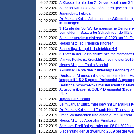
09.02.2020
A-Klasse: Leinfelden 2 - Spvgg Böblingen 3 1,
05.02.2020
Stephan Kaufhold / SC Böblingen gewinnt das 
05.02.2020
Jugendblitz Februar
Dr. Markus Kottke Achter bei der Württembergi
02.02.2020
in Tuttlingen
3. Runde der 30. Württembergische Senioren
27.01.2020
Leinfelden – Stuttgarter Schachfreunde III 2,5 
26.01.2020
Start der Vereinsmeisterschaft 2020 am 11. F
22.01.2020
Neues Mitglied Friedrich Knörzer
19.01.2020
Bezirksliga: Nagold - Leinfelden 4:4
18.01.2020
3. Platz in der Bezirksblitzeinzelmeisterschaft
18.01.2020
Markus Kottke ist Kreisblitzeinzelmeister 2019
16.01.2020
Neues Mitglied Thalia Mandal
12.01.2020
A-Klasse: Leinfelden 2 unterliegt Leonberg 2 
Deutscher Mannschaftspokal in Leinfelden-Ech
12.01.2020
knapp mit 1,5:2,5 gegen Dreisamtal, Augsbur
Deutsche Schach-Pokalmeisterschaft für Mann
10.01.2020
Augsburg (Bayern), SGEM Dreisamtal (Baden
Pfalz)
07.01.2020
Jugendblitz Januar
07.01.2020
Beim Januar Blitzturnier gewinnt Dr. Markus 
06.01.2020
Dr. Markus Kottke und Thanh Kien Tran siegen
25.12.2019
Frohe Weihnachten und einen guten Rutsch!
18.12.2019
Neues Mitglied Abbirahm Aingkaran
17.12.2019
Sechstes Dreikönigsturnier am 06.01.2020 im T
15.12.2019
Siegehrung der Blitzwertung 2019 bei der Wei