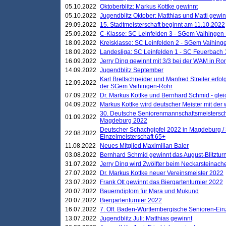
05.10.2022
Oktoberblitz: Markus Kottke gewinnt
05.10.2022
Jugendblitz Oktober: Matthias und Matti gewi
29.09.2022
15. Stadtmeisterschaft beginnt am 11.10.2022
25.09.2022
C-Klasse: SC Leinfelden 3 - SGem Vaihingen 
18.09.2022
Kreisklasse: SC Leinfelden 2 - SGem Vaihinge
18.09.2022
Landesliga: SC Leinfelden 1 - SC Feuerbach 
16.09.2022
Jerry Ding gewinnt mit 3/3 bei der WAM in 
14.09.2022
Jugendblitz September
Karl Brettschneider und Manfred Streiter erfo
12.09.2022
der SGem Vaihingen-Rohr
07.09.2022
Dr. Markus Kottke und Bernhard Schmid - glei
04.09.2022
Markus Kottke wird deutscher Meister mit de
30. Deutsche Seniorenmannschaftsmeistersch
01.09.2022
Magdeburg 2022
Deutscher Schachgipfel 2022 in Magdeburg /
22.08.2022
Einzelmeisterschaft 65+
11.08.2022
Neues Mitglied Maximilian Baier
03.08.2022
Bernhard Schmid gewinnt das August-Blitzturn
31.07.2022
Jerry Ding wird Zwölfter beim Neckarsteinac
27.07.2022
Dr. Markus Kottke neuer Vereinsmeister 2022
23.07.2022
Frank Ott gewinnt das Biergartenturnier 2022
20.07.2022
Bauerndiplom für Mara und Mukund
20.07.2022
Biergartenturnier 2022
16.07.2022
7. Off. Baden-Württembergische Senioren-Ein
13.07.2022
Jugendblitz Juli: Matthias gewinnt