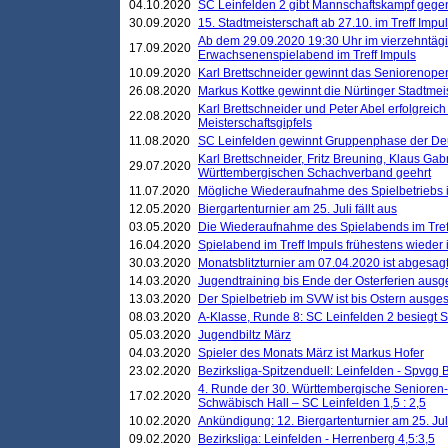
04.10.2020
SC Leinfelden 2 gibt Mannschaftskampf gege
30.09.2020
15. Stadtmeisterschaft ab 27.10. im Treff Impu
Ab dem 29.09.2020 19:30 Uhr im vierzehntäg
17.09.2020
Erwachsenenspielabend im Treff Impuls
10.09.2020
Karl Brettschneider gewinnt das Seniorenopen
26.08.2020
Markus Kottke gewinnt die Nürtinger Stadtmei
Karl Brettschneider und Peter Abel erfolgreic
22.08.2020
Meisterschaftsgipfels
11.08.2020
SC Leinfelden gewinnt Gruppenphase der De
Karl Brettschneider, Fritz Breuning, Klaus Gab
29.07.2020
Württembergischen Schachverband geehrt
11.07.2020
Mögliche Wiederaufnahme des Spielbetriebs
12.05.2020
Biergartenturnier am 25. Juli fällt aus
03.05.2020
Die Wiederaufnahme des Spielabends im Treff
16.04.2020
Spielabend im Treff Impuls frühestens wieder
30.03.2020
Monatsblitzturnier am 07.04.2020 ist abgesag
14.03.2020
Jugendtraining bis Ende der Osterferien ausg
13.03.2020
Der Spielbetrieb im SVW ist bis Ostern ausges
08.03.2020
A-Klasse, Runde 8: SC Leinfelden 2 besiegt 
05.03.2020
Jugendbiltz März
04.03.2020
Spieler des Monats März ist Markus Hofer
23.02.2020
Bezirksliga-Spitzenduell: Leinfelden - Spvgg 
4. Runde der 30. Württembergische Senioren
17.02.2020
Schwäbisch Hall – SC Leinfelden 1,5 : 2,5
10.02.2020
Ankündigung: 12. Biergartenturnier am 25. Juli
09.02.2020
Bezirksliga: Leinfelden - Herrenberg 4,5:3,5