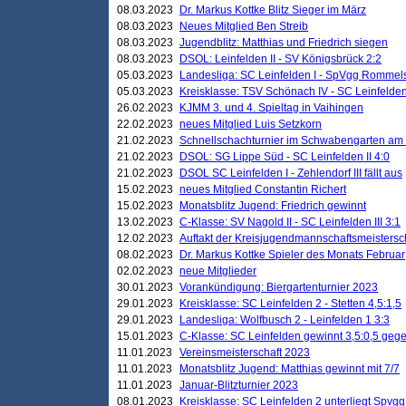
08.03.2023
Dr. Markus Kottke Blitz Sieger im März
08.03.2023
Neues Mitglied Ben Streib
08.03.2023
Jugendblitz: Matthias und Friedrich siegen
08.03.2023
DSOL: Leinfelden II - SV Königsbrück 2:2
05.03.2023
Landesliga: SC Leinfelden I - SpVgg Rommels
05.03.2023
Kreisklasse: TSV Schönach IV - SC Leinfelden 
26.02.2023
KJMM 3. und 4. Spieltag in Vaihingen
22.02.2023
neues Mitglied Luis Setzkorn
21.02.2023
Schnellschachturnier im Schwabengarten am
21.02.2023
DSOL: SG Lippe Süd - SC Leinfelden II 4:0
21.02.2023
DSOL SC Leinfelden I - Zehlendorf III fällt aus
15.02.2023
neues Mitglied Constantin Richert
15.02.2023
Monatsblitz Jugend: Friedrich gewinnt
13.02.2023
C-Klasse: SV Nagold II - SC Leinfelden III 3:1
12.02.2023
Auftakt der Kreisjugendmannschaftsmeistersc
08.02.2023
Dr. Markus Kottke Spieler des Monats Februar
02.02.2023
neue Mitglieder
30.01.2023
Vorankündigung: Biergartenturnier 2023
29.01.2023
Kreisklasse: SC Leinfelden 2 - Stetten 4,5:1,5
29.01.2023
Landesliga: Wolfbusch 2 - Leinfelden 1 3:3
15.01.2023
C-Klasse: SC Leinfelden gewinnt 3,5:0,5 geg
11.01.2023
Vereinsmeisterschaft 2023
11.01.2023
Monatsblitz Jugend: Matthias gewinnt mit 7/7
11.01.2023
Januar-Blitzturnier 2023
08.01.2023
Kreisklasse: SC Leinfelden 2 unterliegt Spvg