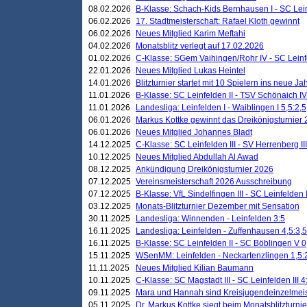
08.02.2026
B-Klasse: Schach-Kids Bernhausen I - SC Leinf
06.02.2026
17. Stadtmeisterschaft: Rafael Kloth gewinnt
06.02.2026
Neues Mitglied Karim Meftahi
04.02.2026
Monatsblitz verlegt auf 17.02.2026
01.02.2026
C-Klasse: SGem Vaihingen/Rohr IV - SC Leinfel
22.01.2026
Neues Mitglied Lukas Heintel
14.01.2026
Blitzturnier startet mit 10 Spielern ins neue J
11.01.2026
B-Klasse: SC Leinfelden II - TSV Schönaich IV
11.01.2026
Landesliga: Leinfelden I - Waiblingen I 5,5:2,5
06.01.2026
Markus Kottke gewinnt das Dreikönigsturnier
06.01.2026
Neues Mitglied Johannes Bladt
14.12.2025
C-Klasse: SC Leinfelden III - SV Herrenberg III
10.12.2025
Neues Mitglied Abdullah Al Awad
08.12.2025
Ankündigung Dreikönigsturnier 2026
07.12.2025
Vereinsmeisterschaft 2026 Ausschreibung
07.12.2025
B-Klasse: VfL Sindelfingen III - SC Leinfelden I
03.12.2025
Monats-Blitzturnier Dezember mit Sensation
30.11.2025
Landesliga: Winnenden - Leinfelden 3:5
16.11.2025
Landesliga: Leinfelden - Zuffenhausen 4,5:3,5
16.11.2025
B-Klasse: SC Leinfelden II - SC Böblingen V 0
15.11.2025
WSenMM: Leinfelden - Neckartenzlingen 1,5:
11.11.2025
Neues Mitglied Kilian Baumann
10.11.2025
C-Klasse: SC Magstadt III - SC Leinfelden III 4
09.11.2025
Mara und Hannah sind Kreisjugendeinzelmei
05.11.2025
Dr. Markus Kottke siegt beim Monatsblitzturn