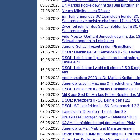
05.07.2023
Dr. Markus Kottke gewinnt das Juli Blitzturnier
27.06.2023
Neues Mitglied Luca Rösser
Ein Teilnehmer des SC Leinfelden bei der 33.
26.06.2023
Senioreneinzelmeisterschaft vom 17. bis 25.
Zwei Teilnehmer des SC Leinfelden beim 30.
25.06.2023
Seniorenturnier
Fide-Meister Gerhard Junesch gewinnt das 1
24.06.2023
Schwabengarten in Leinfelden
23.06.2023
Jugend-Schachfreizeit in den Pfingstferien
21.06.2023
DSOL: Halbfinale SC Leinfelden II - SC Hechi
DSOL: Leinfelden 1 gewinnt das Halbfinale geg
19.06.2023
Finale ein!
DSOL: Leinfelden I zieht mit einem 3.5:0,5 g
15.06.2023
ein!
14.06.2023
Vereinsmeister 2023 ist Dr. Markus Kottke - 
14.06.2023
Jugendblitz Juni: Matthias & Friedrich und M
12.06.2023
DSOL: Leinfelden II zieht ins Halbfinale ein! 2
07.06.2023
Mit 8 aus 8 ist Dr. Markus Kottke Spieler des 
12.05.2023
DSOL: Kreuzberg II - SC Leinfelden I 2:2
10.05.2023
DSOL: SC Leinfelden II - SK Bickenbach II 2:2
07.05.2023
Landesliga: Ditzingen - Leinfelden 3:3
07.05.2023
Kreisklasse: Holzgerlingen - Leinfelden II 3:3
06.05.2023
KJMM: Leinfelden belegt den zweiten Platz
04.05.2023
Jugendblitz Mai: Matti und Mara gewinnen
04.05.2023
Letzte Runde KJMM am Samstag im Treff Imp
03.05.2023
Dr. Markus Kottke Mai-Blitz Sieger mit 6 aus 6