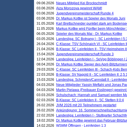
09.06.2026
Neues Mitglied Kei Brockschmidt
03.06.2026
Aiza Morozova gewinnt WAM!
03.06.2026
Jugendvereinsmeisterschaft Runde 4
03.06.2026
Dr. Markus Kottke ist Spieler des Monats Juni
31.05.2026
Karl Brettschneider punktet stark am Bodense
11.05.2026
Markus Kottke wird Fünfter beim Mönchfelder
06.05.2026
Spieler des Monats Mai - Dr. Markus Kottke
03.05.2026
Landesliga: SC Botnang I - SC Leinfelden I 5:
26.04.2026
C-Klasse: TSV Schönaich VI - SC Leinfelden II
21.04.2026
B-Klasse: SC Leinfelden II - TSV Heimsheim II
15.04.2026
Jugendvereinsmeisterschaft Runde 3
12.04.2026
Landesliga: Leinfelden I - SpVgg Böblingen I 
08.04.2026
Dr. Markus Kottke Sieger des April-Blitzturnier
29.03.2026
C-Klasse: SC Leinfelden III - Schach-Kids Ber
22.03.2026
B-Klasse: SV Nagold II - SC Leinfelden II: 2,5:
15.03.2026
Landesliga: Schmiden/Cannstatt II - Leinfelden
04.03.2026
Neue Mitglieder Yassin Meftahi und Jonas Pa
04.03.2026
Martin Pielawa (Freibauer Esslingen) gewinnt 
03.03.2026
Schulschach: Hannah und Samuel werden Ma
02.03.2026
B-Klasse: SC Leinfelden II - SC Stetten II 0:4
26.02.2026
JVM 2026 mit 20 Teilnehmern gestartet
26.02.2026
Ankündigung: 16. Sommerschnellschachturnie
22.02.2026
Landesliga: Leinfelden I - Stuttgarter Schachfr
18.02.2026
Dr. Markus Kottke gewinnt das Februar-Blitztu
14.02.2026
WSMM Öffingen - Leinfelden 1:3