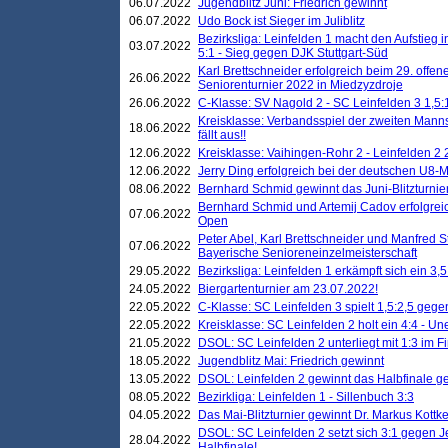
06.07.2022
Jugendblitz Juni: Friedrich gewinnt
06.07.2022
Udo Bock ist Sieger im Juliblitz
Bezirksliga: Leinfelden 1 macht den Aufstieg i
03.07.2022
5:1 - Sieg gegen DJK Stuttgart-Süd
Karl Brettschneider erfolgreich beim 29. off
26.06.2022
Seniorenturnier 2022 in Miedzyzdroje
26.06.2022
C-Klasse: SV Nagold 2 - SC Leinfelden 3 1,5:
Kreisklasse: Verbandsspiel der zweiten Manns
18.06.2022
fällt aus!!
12.06.2022
Kreisklasse: Vaihingen-Rohr 2 - Leinfelden 2 
12.06.2022
Jerry Ding erfolgreich bei der deutschen U8-M
08.06.2022
Bernhard Schmid gewinnt das Juni-Blitzturnie
Bernhard Schmid und Artemij Cadov erfolgreic
07.06.2022
Open
Peter Abel, Karl Brettschneider und Manfred St
07.06.2022
Bayerische Senioreneinzelmeisterschaft
29.05.2022
Bezirksliga: Leinfelden 1 erkämpft sich ein 3,
24.05.2022
Biergartenturnier am 23.07.2022!
22.05.2022
C-Klasse: SC Leinfelden 3 spielt 1,5:2,5 geg
22.05.2022
Kreisklasse: SC Leinfelden 2 holt ein 4:4 - 
21.05.2022
DSOL: SC Leinfelden 2 unterliegt mit 1:3 im F
18.05.2022
Jugendblitz Mai: Friedrich gewinnt
13.05.2022
DSOL: Leinfelden 2 gewinnt das Halbfinale geg
08.05.2022
Bezirkliga: Leinfelden 1 - Sillenbuch 3:3
04.05.2022
Das Mai-Blitzturnier gewinnt Dr. Markus Kottk
DSOL: SC Leinfelden 2 setzt sich 3:1 gegen J
28.04.2022
Halbfinale!