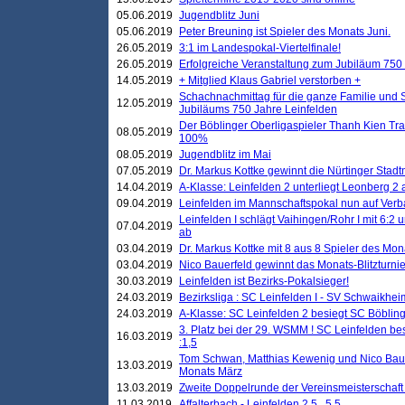
05.06.2019
Jugendblitz Juni
05.06.2019
Peter Breuning ist Spieler des Monats Juni.
26.05.2019
3:1 im Landespokal-Viertelfinale!
26.05.2019
Erfolgreiche Veranstaltung zum Jubiläum 750
14.05.2019
+ Mitglied Klaus Gabriel verstorben +
Schachnachmittag für die ganze Familie und 
12.05.2019
Jubiläums 750 Jahre Leinfelden
Der Böblinger Oberligaspieler Thanh Kien Tran
08.05.2019
100%
08.05.2019
Jugendblitz im Mai
07.05.2019
Dr. Markus Kottke gewinnt die Nürtinger Stadt
14.04.2019
A-Klasse: Leinfelden 2 unterliegt Leonberg 2 a
09.04.2019
Leinfelden im Mannschaftspokal nun auf Ver
Leinfelden I schlägt Vaihingen/Rohr I mit 6:2 
07.04.2019
ab
03.04.2019
Dr. Markus Kottke mit 8 aus 8 Spieler des Mona
03.04.2019
Nico Bauerfeld gewinnt das Monats-Blitzturnier
30.03.2019
Leinfelden ist Bezirks-Pokalsieger!
24.03.2019
Bezirksliga : SC Leinfelden I - SV Schwaikheim
24.03.2019
A-Klasse: SC Leinfelden 2 besiegt SC Böbling
3. Platz bei der 29. WSMM ! SC Leinfelden b
16.03.2019
:1,5
Tom Schwan, Matthias Kewenig und Nico Baue
13.03.2019
Monats März
13.03.2019
Zweite Doppelrunde der Vereinsmeisterschaft i
11.03.2019
Affalterbach - Leinfelden 2,5 . 5,5