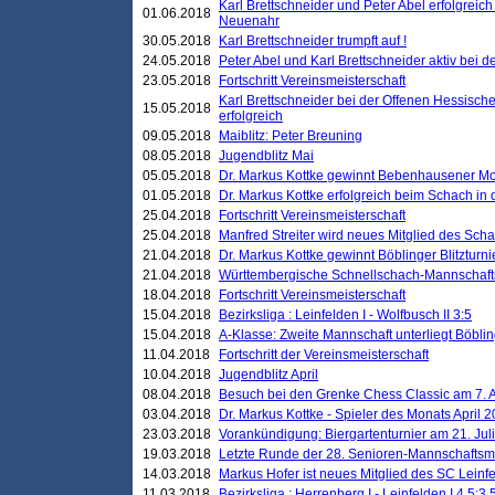
Karl Brettschneider und Peter Abel erfolgreic
01.06.2018
Neuenahr
30.05.2018
Karl Brettschneider trumpft auf !
24.05.2018
Peter Abel und Karl Brettschneider aktiv bei
23.05.2018
Fortschritt Vereinsmeisterschaft
Karl Brettschneider bei der Offenen Hessisch
15.05.2018
erfolgreich
09.05.2018
Maiblitz: Peter Breuning
08.05.2018
Jugendblitz Mai
05.05.2018
Dr. Markus Kottke gewinnt Bebenhausener Mo
01.05.2018
Dr. Markus Kottke erfolgreich beim Schach in
25.04.2018
Fortschritt Vereinsmeisterschaft
25.04.2018
Manfred Streiter wird neues Mitglied des Sch
21.04.2018
Dr. Markus Kottke gewinnt Böblinger Blitzturni
21.04.2018
Württembergische Schnellschach-Mannschafts
18.04.2018
Fortschritt Vereinsmeisterschaft
15.04.2018
Bezirksliga : Leinfelden I - Wolfbusch II 3:5
15.04.2018
A-Klasse: Zweite Mannschaft unterliegt Böblin
11.04.2018
Fortschritt der Vereinsmeisterschaft
10.04.2018
Jugendblitz April
08.04.2018
Besuch bei den Grenke Chess Classic am 7. A
03.04.2018
Dr. Markus Kottke - Spieler des Monats April 
23.03.2018
Vorankündigung: Biergartenturnier am 21. Jul
19.03.2018
Letzte Runde der 28. Senioren-Mannschaftsme
14.03.2018
Markus Hofer ist neues Mitglied des SC Leinf
11.03.2018
Bezirksliga : Herrenberg I - Leinfelden I 4,5:3,