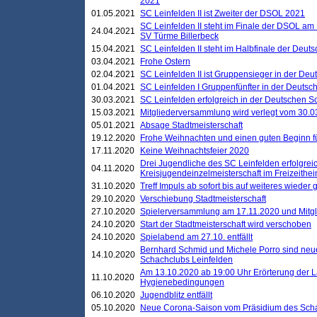
2021
01.05.2021
SC Leinfelden II ist Zweiter der DSOL 2021
SC Leinfelden II steht im Finale der DSOL am 
24.04.2021
SV Türme Billerbeck
15.04.2021
SC Leinfelden II steht im Halbfinale der Deu
03.04.2021
Frohe Ostern
02.04.2021
SC Leinfelden II ist Gruppensieger in der De
01.04.2021
SC Leinfelden I Gruppenfünfter in der Deuts
30.03.2021
SC Leinfelden erfolgreich in der Deutschen 
15.03.2021
Mitgliederversammlung wird verlegt vom 30.0
05.01.2021
Absage Stadtmeisterschaft
19.12.2020
Frohe Weihnachten und einen guten Beginn f
17.11.2020
Keine Weihnachtsfeier 2020
Drei Jugendliche des SC Leinfelden erfolgreic
04.11.2020
Kreisjugendeinzelmeisterschaft im Freizeithe
31.10.2020
Treff Impuls ab sofort bis auf weiteres wieder
29.10.2020
Verschiebung Stadtmeisterschaft
27.10.2020
Spielerversammlung am 17.11.2020 und Mitg
24.10.2020
Start der Stadtmeisterschaft wird verschoben
24.10.2020
Spielabend am 27.10. entfällt
Bernhard Schmid und Michele Porro sind neu
14.10.2020
Schachclubs Leinfelden
Am 13.10.2020 ab 19:00 Uhr Erörterung der L
11.10.2020
Hygienebedingungen
06.10.2020
Jugendblitz entfällt
05.10.2020
Neue Corona-Saison vom Präsidium des Sch