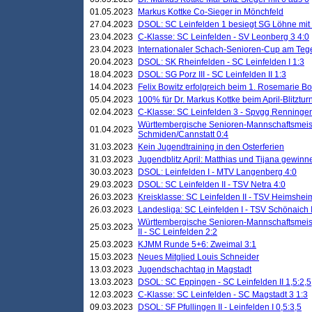
01.05.2023
Markus Kottke Co-Sieger in Mönchfeld
27.04.2023
DSOL: SC Leinfelden 1 besiegt SG Löhne mit 
23.04.2023
C-Klasse: SC Leinfelden - SV Leonberg 3 4:0
23.04.2023
Internationaler Schach-Senioren-Cup am Te
20.04.2023
DSOL: SK Rheinfelden - SC Leinfelden I 1:3
18.04.2023
DSOL: SG Porz III - SC Leinfelden II 1:3
14.04.2023
Felix Bowitz erfolgreich beim 1. Rosemarie B
05.04.2023
100% für Dr. Markus Kottke beim April-Blitztur
02.04.2023
C-Klasse: SC Leinfelden 3 - Spvgg Renningen
Württembergische Senioren-Mannschaftsmeist
01.04.2023
Schmiden/Cannstatt 0:4
31.03.2023
Kein Jugendtraining in den Osterferien
31.03.2023
Jugendblitz April: Matthias und Tijana gewinn
30.03.2023
DSOL: Leinfelden I - MTV Langenberg 4:0
29.03.2023
DSOL: SC Leinfelden II - TSV Netra 4:0
26.03.2023
Kreisklasse: SC Leinfelden II - TSV Heimsheim
26.03.2023
Landesliga: SC Leinfelden I - TSV Schönaich II
Württembergische Senioren-Mannschaftsmeiste
25.03.2023
II - SC Leinfelden 2:2
25.03.2023
KJMM Runde 5+6: Zweimal 3:1
15.03.2023
Neues Mitglied Louis Schneider
13.03.2023
Jugendschachtag in Magstadt
13.03.2023
DSOL: SC Eppingen - SC Leinfelden II 1,5:2,5
12.03.2023
C-Klasse: SC Leinfelden - SC Magstadt 3 1:3
09.03.2023
DSOL: SF Pfullingen II - Leinfelden I 0,5:3,5