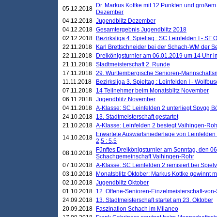
Dr. Markus Kottke mit 12 Punkten und großem
05.12.2018
Dezember
04.12.2018
Jugendblitz Dezember
04.12.2018
Gesamtergebnis Jugendblitz 2018
02.12.2018
Bezirksliga 4. Spieltag : SC Leinfelden I - SF O
22.11.2018
Karl Brettschneider bei der Schach-WM der S
22.11.2018
Dreikönigsturnier am 06.01.2019 um 14 Uhr im 
21.11.2018
Stadtmeisterschaft 2. Runde
17.11.2018
29. Württembergische Senioren-Mannschaftsm
11.11.2018
Bezirksliga 3. Spieltag : Leinfelden I - Wolfbusch
07.11.2018
14 Teilnehmer beim Monatsblitz November
06.11.2018
Jugendblitz November
04.11.2018
A-Klasse: SC Leinfelden 2 unterliegt Spvgg Bö
24.10.2018
13. Stadtmeisterschaft gestartet
21.10.2018
A-Klasse: Leinfelden 2 besiegt Vaihingen-Rohr 
Erwartete Auswärtsniederlage von Leinfelden 
14.10.2018
2,5 : 5,5
Fünftes Dreikönigsturnier am Sonntag, den 0
08.10.2018
Schachgemeinschaft Vaihingen-Rohr
07.10.2018
A-Klasse: SC Leinfelden 2 remisiert bei Spie
03.10.2018
Monatsblitz Oktober: Markus Kottke gewinnt mi
02.10.2018
Jugendblitz Oktober
01.10.2018
12. Offene-Senioren-Einzelmeisterschaft-von
24.09.2018
13. Stadtmeisterschaft startet am 23. Oktober
20.09.2018
Faszination Schach im Milaneo