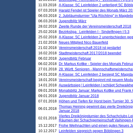
11.03.2018
A-Klasse: SC Leinfelden 2 unterliegt SC Böbli
07.03.2018
Harald Fendel ist Spieler des Monats März 2
06.03.2018
2. Jubiläumsturnier "Uta Röchling" in Magdebu
06.03.2018
Jugendblitz März
28.02.2018
Zweite Runde der Vereinsmeisterschaft 2018
25.02.2018
Bezirksliga : Leinfelden I - Sindelfingen I 5:3
25.02.2018
A-Klasse: SC Leinfelden 2 unentschieden geg
21.02.2018
Neues Mitglied Nico Bauerfeld
21.02.2018
Vereinsmeisterschaft 2018 ist gestartet
16.02.2018
Stadtmeisterschaft 2017/2018 beendet
06.02.2018
Jugendblitz Februar
06.02.2018
Dr. Markus Kottke - Spieler des Monats Febru
27.01.2018
28. Württ. Senioren - Mannschaftsmeisterscha
24.01.2018
A-Klasse: SC Leinfelden 2 besiegt SC Magstadt
18.01.2018
Vereinsmeisterschaft beginnt mit neuem Mod
14.01.2018
Auswärtssieg ! Leinfelden I schlägt Schwaikhei
09.01.2018
Monatsblitz Januar: Markus Kottke und Frank
09.01.2018
Jugendblitz Januar 2018
07.01.2018
Höhen und Tiefen für Horst beim Turnier 30. 
Thomas Heining gewinnt das vierte Dreikönigs
06.01.2018
Januar 2018
Viertes Dreikönigsturnier des Schachclubs Le
02.01.2018
Räumen der Schachgemeinschaft Vaihingen-
15.12.2017
Frohe Weihnachten und einen gutes Neues J
10.12.2017
Leinfelden siegreich gegen Böblingen 3