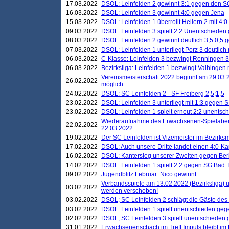
17.03.2022
DSOL: Leinfelden 2 gewinnt 3:1 gegen den 
16.03.2022
DSOL: Leinfelden 3 gewinnt 4:0 gegen Jena
15.03.2022
DSOL: Leinfelden 1 überrollt Hellern 2 mit 4:0
09.03.2022
DSOL: Leinfelden 3 spielt 2:2 Unentschieden
08.03.2022
DSOL: Leinfelden 2 gewinnt deutlich 3,5:0,5
07.03.2022
DSOL: Leinfelden 1 unterliegt Porz 3 deutlich 
06.03.2022
C-Klasse: Leinfelden 3 bezwingt Renningen 3 
06.03.2022
Bezirksliga: Leinfelden 1 bezwingt Vaihingen m
Vereinsmeisterschaft 2022 beginnt am 29.03.2
26.02.2022
möglich
24.02.2022
DSOL: SC Leinfelden 2 - SF Freiberg 2,5;1,5
23.02.2022
DSOL: Leinfelden 3 unterliegt mit 1:3 gegen S
23.02.2022
DSOL: Leinfelden 1 spielt erneut 2:2 unentsc
Wiederaufnahme des Erwachsenen-Spielabend
22.02.2022
22.03.2022
19.02.2022
Der SC Leinfelden ist Vizemeister im Bezirksm
17.02.2022
DSOL: Auch unsere Dritte landet einen 4:0-Ka
16.02.2022
DSOL: Kantersieg unserer Zweiten gegen Ber
14.02.2022
DSOL: Leinfelden 1 spielt 2:2 gegen SG Bad 
09.02.2022
Jugendblitz Februar: Nico gewinnt
Verbandsspiele am 13.02.2022 (Bezirksliga) 
03.02.2022
werden verschoben!
03.02.2022
DSOL; SC Leinfelden 2 schlägt die Gäste des
03.02.2022
DSOL: Leinfelden 1 spielt unentschieden gege
02.02.2022
DSOL; SC Leinfelden 3 spielt unentschieden
31.01.2022
Erwachsenenschach im Treff Impuls bleibt im