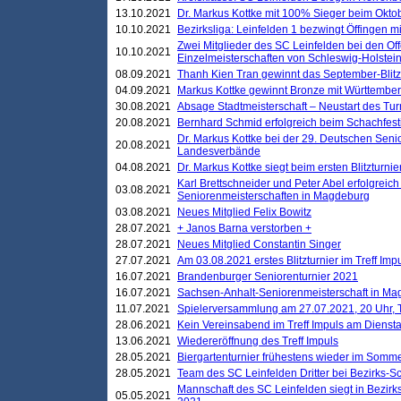
13.10.2021
Dr. Markus Kottke mit 100% Sieger beim Oktobe
10.10.2021
Bezirksliga: Leinfelden 1 bezwingt Öffingen mi
Zwei Mitglieder des SC Leinfelden bei den Of
10.10.2021
Einzelmeisterschaften von Schleswig-Holstei
08.09.2021
Thanh Kien Tran gewinnt das September-Blitz
04.09.2021
Markus Kottke gewinnt Bronze mit Württemberg
30.08.2021
Absage Stadtmeisterschaft – Neustart des Tur
20.08.2021
Bernhard Schmid erfolgreich beim Schachfesti
Dr. Markus Kottke bei der 29. Deutschen Sen
20.08.2021
Landesverbände
04.08.2021
Dr. Markus Kottke siegt beim ersten Blitzturn
Karl Brettschneider und Peter Abel erfolgreic
03.08.2021
Seniorenmeisterschaften in Magdeburg
03.08.2021
Neues Mitglied Felix Bowitz
28.07.2021
+ Janos Barna verstorben +
28.07.2021
Neues Mitglied Constantin Singer
27.07.2021
Am 03.08.2021 erstes Blitzturnier im Treff Im
16.07.2021
Brandenburger Seniorenturnier 2021
16.07.2021
Sachsen-Anhalt-Seniorenmeisterschaft in M
11.07.2021
Spielerversammlung am 27.07.2021, 20 Uhr, T
28.06.2021
Kein Vereinsabend im Treff Impuls am Dienst
13.06.2021
Wiedereröffnung des Treff Impuls
28.05.2021
Biergartenturnier frühestens wieder im Somm
28.05.2021
Team des SC Leinfelden Dritter bei Bezirks-S
Mannschaft des SC Leinfelden siegt in Bezirks
05.05.2021