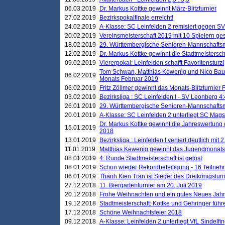
06.03.2019
Dr. Markus Kottke gewinnt März-Blitzturnier
27.02.2019
Bezirkspokalfinale erreicht!
24.02.2019
A-Klasse: SC Leinfelden 2 remisiert gegen SV
20.02.2019
Vereinsmeisterschaft 2019 mit 10 Spielern ges
18.02.2019
29. Württembergische Senioren-Mannschaftsm
12.02.2019
Dr. Markus Kottke gewinnt die Stadtmeistersc
09.02.2019
Viererpokal: Leinfelden schafft Favoritensturz!
Tom Schwan, Matthias Kewenig und Nico Baue
06.02.2019
Monats Februar 2019
06.02.2019
Fritz Zöllmer gewinnt das Monats-Blitzturnier 
03.02.2019
Bezirksliga : SC Leinfelden I - SV Leonberg 4:
26.01.2019
29. Württembergische Senioren-Mannschaftsm
20.01.2019
A-Klasse: SC Leinfelden 2 unterliegt SC Magst
Dr. Markus Kottke gewinnt die Jahreswertung d
15.01.2019
2018
13.01.2019
Bezirksliga : Leinfelden I verliert deutlich mit 
11.01.2019
Matthias Kewenig gewinnt das Jugendmonatsbl
08.01.2019
4. Runde Stadtmeisterschaft ist gelost
08.01.2019
Schon wieder Rekordbeteiligung - 16 Teilneh
06.01.2019
Thanh Kien Tran ist Sieger des Dreikönigstur
27.12.2018
11. Biergartenturnier am 20. Juli 2019
20.12.2018
Frohe Weihnachten und ein gutes Neues Jah
19.12.2018
Stadtmeisterschaft: Kottke und Gehringer führ
17.12.2018
Schöne Weihnachtsfeier 2018
09.12.2018
A-Klasse: Leinfelden 2 unterliegt VfL Sindelfin