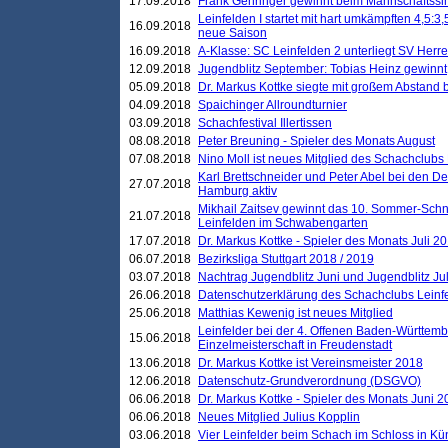
17.09.2018
Frank Gehringer gewinnt beim Mannschaftssi
Leinfelden I startet mit hart umkämpften 4,5:
16.09.2018
neue Saison
16.09.2018
A-Klasse: SC Leinfelden 2 unterliegt SV Herre
12.09.2018
Jugendblitz September: Tobias Heinz gewinnt
05.09.2018
Dr. Markus Kottke siegte mit großem Abstand 
04.09.2018
Spaichinger Allroundturnier
03.09.2018
Schachfestival Illertissen
08.08.2018
Peter Breuning - Spieler des Monats August
07.08.2018
Nino Moll ist neues Mitglied des Schachclubs
Karl Brettschneider und Peter Abel bei den D
27.07.2018
Hamburg aktiv
Mikhail Zaitsev gewinnt das 10. Sommer-Schn
21.07.2018
Leinfelden im Schwabengarten
17.07.2018
Dr. Markus Kottke - Spieler des Monats Juli 2
06.07.2018
Bezirksliga Stuttgart 2018 / 2019
03.07.2018
Nachtrag Jugendblitz Juni und Jugendblitz Jul
26.06.2018
Datenschutzerklärung des Schachclubs Lein
25.06.2018
Matthias Kewenig ist neues Mitglied
Leinfelder bei der 4. Offenen Baden-Württem
15.06.2018
Einzelmeisterschaft in Freudenstadt
13.06.2018
Dr. Markus Kottke ist Vereinsmeister 2018
12.06.2018
Datenschutz-Grundverordnung (DSGVO)
06.06.2018
Dr. Markus Kottke - Spieler des Monats Juni 
06.06.2018
Neues Mitglied Julius Kopplin
03.06.2018
Vier Leinfelder beim Schach im Schloss in K