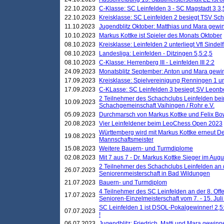
22.10.2023
C-Klasse: SC Leinfelden 3 - SC Magstadt 3 3,
22.10.2023
Kreisklasse: SC Leinfelden 2 besiegt TSV Schö
11.10.2023
Jugendblitz Oktober: Matthias und Mara gewi
10.10.2023
Markus Kottke ist Spieler des Monats Oktober
08.10.2023
Kreisklasse: Leinfelden 2 unterliegt Vfl Sindel
08.10.2023
Landesliga: Leinfelden - Ditzingen 5,5:2,5
08.10.2023
C-Klasse: Herrenberg III - Leinfelden III 2:2
24.09.2023
Monatsblitz September: Anton und Mara gew
17.09.2023
Kreisklasse: Spielvereinigung Renningen 1 unt
17.09.2023
C-KLasse: SC Leinfelden 3 besiegt SV Leonbe
2 Teilnehmer des Schachclubs Leinfelden bei
10.09.2023
Schachgemeinschaft Vaihingen / Rohr e.V.
05.09.2023
Durchmarsch von Markus Kottke und Felix Bow
20.08.2023
Vier Leinfeldener beim LeoChess Open 2023
Württemberg wird mit Markus Kottke erneut D
19.08.2023
Mannschaftsmeister
15.08.2023
Weitere Bauern- und Turmdiplome
02.08.2023
Mit 7 aus 7 - Dr. Markus Kottke Sieger im Augus
2 Teilnehmer des Schachclubs Leinfelden an 
26.07.2023
Seniorenmeisterschaft in Bad Wildungen
21.07.2023
Bauern- und Turmdiplom
4 Teilnehmer des SC Leinfelden an der 8. O
17.07.2023
Senioren-Einzelmeisterschaft vom 7. - 15. Jul
SC Leinfelden 1 ist DSOL-Pokalgewinner! 2,5:1
07.07.2023
!
06.07.2023
Jugendblitz: Friedrich, Matti und Mara gewinn