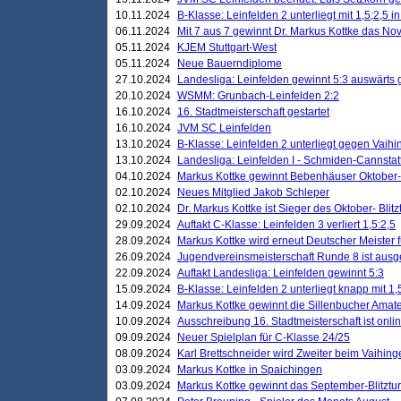
10.11.2024
B-Klasse: Leinfelden 2 unterliegt mit 1,5;2,5 
06.11.2024
Mit 7 aus 7 gewinnt Dr. Markus Kottke das Nov
05.11.2024
KJEM Stuttgart-West
05.11.2024
Neue Bauerndiplome
27.10.2024
Landesliga: Leinfelden gewinnt 5:3 auswärts
20.10.2024
WSMM: Grunbach-Leinfelden 2:2
16.10.2024
16. Stadtmeisterschaft gestartet
16.10.2024
JVM SC Leinfelden
13.10.2024
B-Klasse: Leinfelden 2 unterliegt gegen Vaihi
13.10.2024
Landesliga: Leinfelden I - Schmiden-Cannstatt 
04.10.2024
Markus Kottke gewinnt Bebenhäuser Oktober-B
02.10.2024
Neues Mitglied Jakob Schleper
02.10.2024
Dr. Markus Kottke ist Sieger des Oktober- Blitz
29.09.2024
Auftakt C-Klasse: Leinfelden 3 verliert 1,5:2,5
28.09.2024
Markus Kottke wird erneut Deutscher Meister 
26.09.2024
Jugendvereinsmeisterschaft Runde 8 ist ausg
22.09.2024
Auftakt Landesliga: Leinfelden gewinnt 5:3
15.09.2024
B-Klasse: Leinfelden 2 unterliegt knapp mit 1,
14.09.2024
Markus Kottke gewinnt die Sillenbucher Amate
10.09.2024
Ausschreibung 16. Stadtmeisterschaft ist onli
09.09.2024
Neuer Spielplan für C-Klasse 24/25
08.09.2024
Karl Brettschneider wird Zweiter beim Vaihing
03.09.2024
Markus Kottke in Spaichingen
03.09.2024
Markus Kottke gewinnt das September-Blitztur