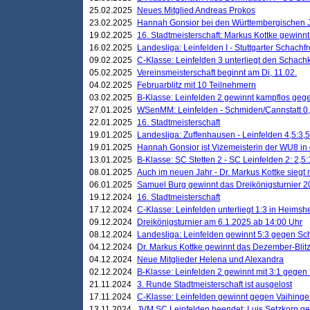
25.02.2025
Neues Mitglied Andreas Prokos
23.02.2025
Hannah Gonsior bei den Württembergischen 
19.02.2025
16. Stadtmeisterschaft: Markus Kottke gewinnt 
16.02.2025
Landesliga: Leinfelden I - Stuttgarter Schachfr
09.02.2025
C-Klasse: Leinfelden 3 unterliegt den Schach
05.02.2025
Vereinsmeisterschaft beginnt am Di, 11.02.
04.02.2025
Februarblitz mit 10 Teilnehmern
03.02.2025
B-Klasse: Leinfelden 2 gewinnt kampflos ge
27.01.2025
WSenMM: Leinfelden - Schmiden/Cannstatt 0,
22.01.2025
16. Stadtmeisterschaft
19.01.2025
Landesliga: Zuffenhausen - Leinfelden 4,5:3,5
19.01.2025
Hannah Gonsior ist Vizemeisterin der WU8 i
13.01.2025
B-Klasse: SC Stetten 2 - SC Leinfelden 2: 2,5:
08.01.2025
Auch im neuen Jahr - Dr. Markus Kottke siegt 
06.01.2025
Samuel Burg gewinnt das Dreikönigsturnier 
19.12.2024
16. Stadtmeisterschaft
17.12.2024
C-Klasse: Leinfelden unterliegt 1:3 in Heimsh
09.12.2024
Dreikönigsturnier am 6.1.2025 ab 14:00 Uhr
08.12.2024
Landesliga: Leinfelden gewinnt 5:3 gegen Sc
04.12.2024
Dr. Markus Kottke gewinnt das Dezember-Blitz
04.12.2024
Neue Mitglieder Helena und Alexandra
02.12.2024
B-Klasse: Leinfelden 2 gewinnt mit 3:1 gegen
21.11.2024
3. Runde Stadtmeisterschaft ist ausgelost
17.11.2024
C-Klasse: Leinfelden gewinnt gegen Vaihinge
13.11.2024
JVM SC Leinfelden beendet: Luis Setzkorn ge