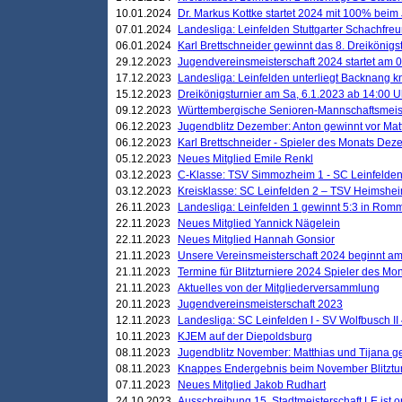
10.01.2024
Dr. Markus Kottke startet 2024 mit 100% beim 
07.01.2024
Landesliga: Leinfelden Stuttgarter Schachfreun
06.01.2024
Karl Brettschneider gewinnt das 8. Dreikönigs
29.12.2023
Jugendvereinsmeisterschaft 2024 startet am 0
17.12.2023
Landesliga: Leinfelden unterliegt Backnang kn
15.12.2023
Dreikönigsturnier am Sa, 6.1.2023 ab 14:00 U
09.12.2023
Württembergische Senioren-Mannschaftsmeiste
06.12.2023
Jugendblitz Dezember: Anton gewinnt vor Matt
06.12.2023
Karl Brettschneider - Spieler des Monats De
05.12.2023
Neues Mitglied Emile Renkl
03.12.2023
C-Klasse: TSV Simmozheim 1 - SC Leinfelden
03.12.2023
Kreisklasse: SC Leinfelden 2 – TSV Heimshei
26.11.2023
Landesliga: Leinfelden 1 gewinnt 5:3 in Ro
22.11.2023
Neues Mitglied Yannick Nägelein
22.11.2023
Neues Mitglied Hannah Gonsior
21.11.2023
Unsere Vereinsmeisterschaft 2024 beginnt am
21.11.2023
Termine für Blitzturniere 2024 Spieler des Mon
21.11.2023
Aktuelles von der Mitgliederversammlung
20.11.2023
Jugendvereinsmeisterschaft 2023
12.11.2023
Landesliga: SC Leinfelden I - SV Wolfbusch II 
10.11.2023
KJEM auf der Diepoldsburg
08.11.2023
Jugendblitz November: Matthias und Tijana 
08.11.2023
Knappes Endergebnis beim November Blitztur
07.11.2023
Neues Mitglied Jakob Rudhart
24.10.2023
Ausschreibung 15. Stadtmeisterschaft LE ist o