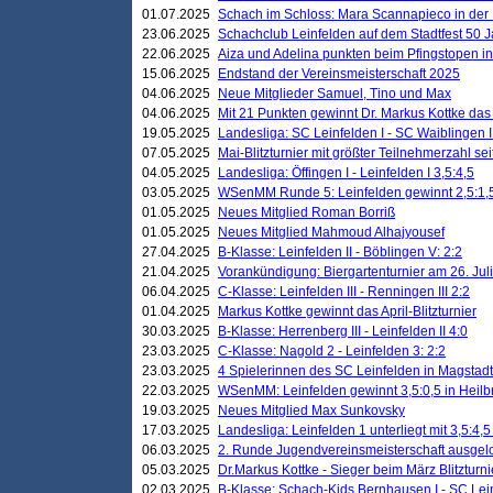
01.07.2025
Schach im Schloss: Mara Scannapieco in der
23.06.2025
Schachclub Leinfelden auf dem Stadtfest 50 
22.06.2025
Aiza und Adelina punkten beim Pfingstopen i
15.06.2025
Endstand der Vereinsmeisterschaft 2025
04.06.2025
Neue Mitglieder Samuel, Tino und Max
04.06.2025
Mit 21 Punkten gewinnt Dr. Markus Kottke das J
19.05.2025
Landesliga: SC Leinfelden I - SC Waiblingen I
07.05.2025
Mai-Blitzturnier mit größter Teilnehmerzahl se
04.05.2025
Landesliga: Öffingen I - Leinfelden I 3,5:4,5
03.05.2025
WSenMM Runde 5: Leinfelden gewinnt 2,5:1,
01.05.2025
Neues Mitglied Roman Borriß
01.05.2025
Neues Mitglied Mahmoud Alhajyousef
27.04.2025
B-Klasse: Leinfelden II - Böblingen V: 2:2
21.04.2025
Vorankündigung: Biergartenturnier am 26. Juli
06.04.2025
C-Klasse: Leinfelden III - Renningen III 2:2
01.04.2025
Markus Kottke gewinnt das April-Blitzturnier
30.03.2025
B-Klasse: Herrenberg III - Leinfelden II 4:0
23.03.2025
C-Klasse: Nagold 2 - Leinfelden 3: 2:2
23.03.2025
4 Spielerinnen des SC Leinfelden in Magstadt
22.03.2025
WSenMM: Leinfelden gewinnt 3,5:0,5 in Heilb
19.03.2025
Neues Mitglied Max Sunkovsky
17.03.2025
Landesliga: Leinfelden 1 unterliegt mit 3,5:4,5
06.03.2025
2. Runde Jugendvereinsmeisterschaft ausgel
05.03.2025
Dr.Markus Kottke - Sieger beim März Blitzturni
02.03.2025
B-Klasse: Schach-Kids Bernhausen I - SC Lein