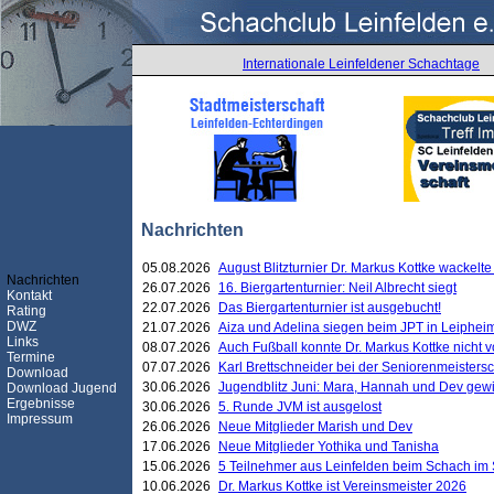
Internationale Leinfeldener Schachtage
Nachrichten
05.08.2026
August Blitzturnier Dr. Markus Kottke wackel
Nachrichten
26.07.2026
16. Biergartenturnier: Neil Albrecht siegt
Kontakt
22.07.2026
Das Biergartenturnier ist ausgebucht!
Rating
DWZ
21.07.2026
Aiza und Adelina siegen beim JPT in Leiphei
Links
08.07.2026
Auch Fußball konnte Dr. Markus Kottke nicht
Termine
07.07.2026
Karl Brettschneider bei der Seniorenmeister
Download
30.06.2026
Jugendblitz Juni: Mara, Hannah und Dev gew
Download Jugend
Ergebnisse
30.06.2026
5. Runde JVM ist ausgelost
Impressum
26.06.2026
Neue Mitglieder Marish und Dev
17.06.2026
Neue Mitglieder Yothika und Tanisha
15.06.2026
5 Teilnehmer aus Leinfelden beim Schach im 
10.06.2026
Dr. Markus Kottke ist Vereinsmeister 2026