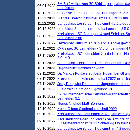
FM Ralf Müller vom SC Böblingen gewinnt das 
06.01.2023
Leinfelden
18.12.2022
C-Klasse: Leinfelden 3 - SC Böblingen 5. 2:2
11.12.2022
Siebtes Dreikönigsturnier am 06.01.2023 um 1
11.12.2022
Landesliga: Leinfelden 1 gewinnt 4,5:1,5 ge
10.12.2022
Leinfelder Seniorenmannschaft gewinnt 3,5:
Kreisklasse: SC Böblingen 4 sagt Spiel am S
08.12.2022
Leinfelden 2 ab
07.12.2022
Dezember Blitzturnier Dr. Markus Kottke gewin
27.11.2022
C-Klasse: SC Leinfelden - VfL Sindelfingen 4 
Kreisklasse: SC Leinfelden 2 unterliegt im H
13.11.2022
2.0 : 4.0
13.11.2022
Landesliga: Leinfelden 1 - Zuffenhausen 1 4:2
10.11.2022
Jugendblitz: Matthias gewinnt
09.11.2022
Dr. Markus Kottke siegt beim November-Blitztu
07.11.2022
Kreisjugendeinzelmeisterschaft 2022 mit 5 T
07.11.2022
Jerry Ding wird Dritter beim Jugendschachturn
23.10.2022
C-Klasse: Leinfelden 3 gewinnt 3:1
32. Württembergische Senioren-Mannschaftsm
22.10.2022
Leinfelden 3:1
13.10.2022
Neues Mitglied Matti Behrens
12.10.2022
Keine Offene Stadtmeisterschaft 2022
09.10.2022
Kreisklasse: SC Leinfelden 2 siegt auswärts g
Karl Brettschneider und Peter Abel erfolgreic
09.10.2022
Einzelmeisterschaft 2022 Schleswig Holstein 
09.10.2022
Landesliga: Leinfelden 1 gewinnt mit 4:2 geg