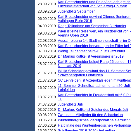
Karl Brettschneider und Peter Abel erfolgreich
28.09.2019
Einzelmeisterschaft von Schleswig-Holstein
23.09.2019
Jugendblitz September
Karl Brettschneider gewinnt Offenes Seniore
06.09.2019
Vaihingen-Rohr 2019
04.09.2019
Rege Teilnahme am September Blitzturnier
Wien ist eine Reise wert, ein Kurzbericht von
29.08.2019
Vienna Open 2019
22.08.2019
Ausschreibung 14. Stadtmeisterschaft ist im
20.08.2019
Karl Brettschneider hervorragender Elfter bei
07.08.2019
Wenig Teilnehmer beim August Blitzturnier
30.07.2019
Dr. Markus Kottke ist Vereinsmeister 2019
Karl Brettschneider belegt Rang 26 bei den 1
28.07.2019
Neustadt 2019
IM Ilja Schneider gewinnt das 11. Sommer-Sch
21.07.2019
Schwabengarten Leinfelden
21.07.2019
SC Leinfelden ist Vizepokalsieger im württem
11. Sommer-Schnellschachturnier am 20. Jul
16.07.2019
Leinfelden
Karl Brettschneider in Freudenstadt mit 6,0 
13.07.2019
11
04.07.2019
Jugendblitz Juli
03.07.2019
Dr. Markus Kottke ist Spieler des Monats Juli
30.06.2019
Zwei neue Mitglieder für den Schachclub
30.06.2019
Württembergisches Viererpokalfinale erreicht!
27.06.2019
Halbfinale des Württembergischen Verbands
15.06.2019
Spieltermine 2019-2020 sind online