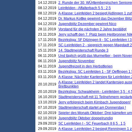
14.12.2019
2. Runde der 30. WÜrttembergischen Seniore
08.12.2019
Leinfelden - Affalterbach 5,5 : 2,5
08.12.2019
A-Klasse: Leinfelden 2 besiegt Aidlingen 1 zu
04.12.2019
Dr. Markus Kottke gewinnt das Dezember Blitzt
04.12.2019
Jugendblitz Dezember gewinnt Nico
28.11.2019
Vorstand für die nächsten 2 Jahre bestätigt
23.11.2019
Jerry schafft den 7. Platz beim Heilbronner 
17.11.2019
Bezirksliga: SF Ditzingen II - SC Leinfelden I 3
17.11.2019
SC-Leinfelden 2 - siegreich gegen Magstadt 2
15.11.2019
14. Stadtmeisterschaft Runde 3
06.11.2019
Und täglich grüßt das Murmeltier - beim Novemb
06.11.2019
Jugendblitz November
04.11.2019
Jugendfreizeit in den Herbstferien
03.11.2019
Bezirksliga: SC Leinfelden 1 - SF Oeffingen 1 
03.11.2019
A-Klasse: Nächster Kantersieg für Leinfelden 2
A-Klasse: Leinfelden 2 landet Kantersieg aus
20.10.2019
Brettpunkten
20.10.2019
Bezirksliga: Schwaikheim - Leinfelden 3,5 : 4,
16.10.2019
Stadtmeisterschaft mit 11 Teilnehmern gestart
13.10.2019
Jerry erfolgreich beim Kirnbach Jugendopen!
07.10.2019
Stadtmeisterschaft startet am Donnerstag !
02.10.2019
Spieler des Monats Oktober: Drei kämpfen um
02.10.2019
Jugendblitz Oktober doppelrundig
29.09.2019
SC Leinfelden I - SC Feuerbach II 6,5 . 1,5
29.09.2019
A-Klasse: Leinfelden 2 besiegt Renningen 1 z