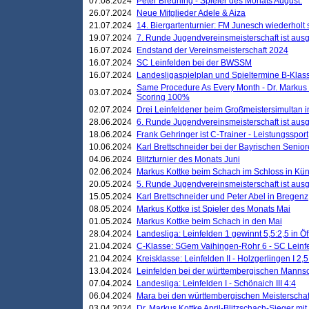
07.08.2024
Peter Breuning - Spieler des Monats August.
26.07.2024
Neue Mitglieder Adele & Aiza
21.07.2024
14. Biergartenturnier: FM Junesch wiederholt
19.07.2024
7. Runde Jugendvereinsmeisterschaft ist ausg
16.07.2024
Endstand der Vereinsmeisterschaft 2024
16.07.2024
SC Leinfelden bei der BWSSM
16.07.2024
Landesligaspielplan und Spieltermine B-Kla
Same Procedure As Every Month - Dr. Markus 
03.07.2024
Scoring 100%
02.07.2024
Drei Leinfeldener beim Großmeistersimultan 
28.06.2024
6. Runde Jugendvereinsmeisterschaft ist ausg
18.06.2024
Frank Gehringer ist C-Trainer - Leistungssport
10.06.2024
Karl Brettschneider bei der Bayrischen Senio
04.06.2024
Blitzturnier des Monats Juni
02.06.2024
Markus Kottke beim Schach im Schloss in Kü
20.05.2024
5. Runde Jugendvereinsmeisterschaft ist ausg
15.05.2024
Karl Brettschneider und Peter Abel in Bregenz
08.05.2024
Markus Kottke ist Spieler des Monats Mai
01.05.2024
Markus Kottke beim Schach in den Mai
28.04.2024
Landesliga: Leinfelden 1 gewinnt 5,5:2,5 in Ö
21.04.2024
C-Klasse: SGem Vaihingen-Rohr 6 - SC Leinfe
21.04.2024
Kreisklasse: Leinfelden II - Holzgerlingen I 2,5
13.04.2024
Leinfelden bei der württembergischen Mannsc
07.04.2024
Landesliga: Leinfelden I - Schönaich III 4:4
06.04.2024
Mara bei den württembergischen Meisterscha
03.04.2024
Dr. Markus Kottke April-Blitzschach-Sieger mit