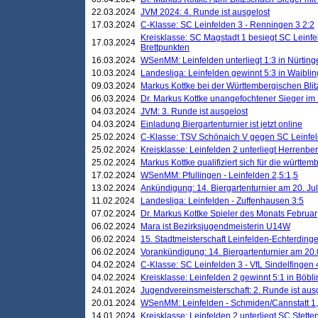
22.03.2024
JVM 2024: 4. Runde ist ausgelost
17.03.2024
C-Klasse: SC Leinfelden 3 - Renningen 3 2:2
Kreisklasse: SC Magstadt 1 besiegt SC Leinfe
17.03.2024
Brettpunkten
16.03.2024
WSenMM: Leinfelden unterliegt 1:3 in Nürting
10.03.2024
Landesliga: Leinfelden gewinnt 5:3 in Waibli
09.03.2024
Markus Kottke bei der Württembergischen Blit
06.03.2024
Dr. Markus Kottke unangefochtener Sieger im M
04.03.2024
JVM: 3. Runde ist ausgelost
04.03.2024
Einladung Biergartenturnier ist jetzt online
25.02.2024
C-Klasse: TSV Schönaich V gegen SC Leinfelde
25.02.2024
Kreisklasse: Leinfelden 2 unterliegt Herrenber
25.02.2024
Markus Kottke qualifiziert sich für die württem
17.02.2024
WSenMM: Pfullingen - Leinfelden 2,5:1,5
13.02.2024
Ankündigung: 14. Biergartenturnier am 20. Ju
11.02.2024
Landesliga: Leinfelden - Zuffenhausen 3:5
07.02.2024
Dr. Markus Kottke Spieler des Monats Februar
06.02.2024
Mara ist Bezirksjugendmeisterin U14W
06.02.2024
15. Stadtmeisterschaft Leinfelden-Echterding
06.02.2024
Vorankündigung: 14. Biergartenturnier am 20
04.02.2024
C-Klasse: SC Leinfelden 3 - VfL Sindelfingen 
04.02.2024
Kreisklasse: Leinfelden 2 gewinnt 5:1 in Böbl
24.01.2024
Jugendvereinsmeisterschaft: 2. Runde ist aus
20.01.2024
WSenMM: Leinfelden - Schmiden/Cannstatt 1,
14.01.2024
Kreisklasse: Leinfelden 2 unterliegt SC Stette