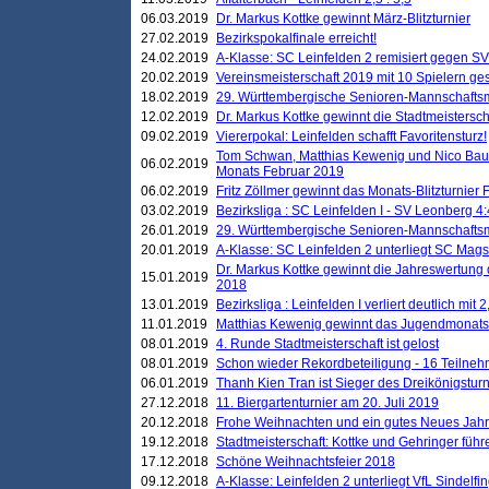
06.03.2019
Dr. Markus Kottke gewinnt März-Blitzturnier
27.02.2019
Bezirkspokalfinale erreicht!
24.02.2019
A-Klasse: SC Leinfelden 2 remisiert gegen SV
20.02.2019
Vereinsmeisterschaft 2019 mit 10 Spielern ges
18.02.2019
29. Württembergische Senioren-Mannschaftsm
12.02.2019
Dr. Markus Kottke gewinnt die Stadtmeistersc
09.02.2019
Viererpokal: Leinfelden schafft Favoritensturz!
Tom Schwan, Matthias Kewenig und Nico Baue
06.02.2019
Monats Februar 2019
06.02.2019
Fritz Zöllmer gewinnt das Monats-Blitzturnier 
03.02.2019
Bezirksliga : SC Leinfelden I - SV Leonberg 4:
26.01.2019
29. Württembergische Senioren-Mannschaftsm
20.01.2019
A-Klasse: SC Leinfelden 2 unterliegt SC Magst
Dr. Markus Kottke gewinnt die Jahreswertung d
15.01.2019
2018
13.01.2019
Bezirksliga : Leinfelden I verliert deutlich mit 
11.01.2019
Matthias Kewenig gewinnt das Jugendmonatsbl
08.01.2019
4. Runde Stadtmeisterschaft ist gelost
08.01.2019
Schon wieder Rekordbeteiligung - 16 Teilneh
06.01.2019
Thanh Kien Tran ist Sieger des Dreikönigstur
27.12.2018
11. Biergartenturnier am 20. Juli 2019
20.12.2018
Frohe Weihnachten und ein gutes Neues Jah
19.12.2018
Stadtmeisterschaft: Kottke und Gehringer führ
17.12.2018
Schöne Weihnachtsfeier 2018
09.12.2018
A-Klasse: Leinfelden 2 unterliegt VfL Sindelfin