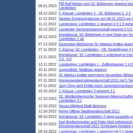
FM Ralf Müller vom SC Böblingen gewinnt das 
06.01.2023
Leinfelden
18.12.2022
C-Klasse: Leinfelden 3 - SC Böblingen 5. 2:2
11.12.2022
Siebtes Dreikönigsturnier am 06.01.2023 um 1
11.12.2022
Landesliga: Leinfelden 1 gewinnt 4,5:1,5 ge
10.12.2022
Leinfelder Seniorenmannschaft gewinnt 3,5:
Kreisklasse: SC Böblingen 4 sagt Spiel am S
08.12.2022
Leinfelden 2 ab
07.12.2022
Dezember Blitzturnier Dr. Markus Kottke gewin
27.11.2022
C-Klasse: SC Leinfelden - VfL Sindelfingen 4 
Kreisklasse: SC Leinfelden 2 unterliegt im H
13.11.2022
2.0 : 4.0
13.11.2022
Landesliga: Leinfelden 1 - Zuffenhausen 1 4:2
10.11.2022
Jugendblitz: Matthias gewinnt
09.11.2022
Dr. Markus Kottke siegt beim November-Blitztu
07.11.2022
Kreisjugendeinzelmeisterschaft 2022 mit 5 T
07.11.2022
Jerry Ding wird Dritter beim Jugendschachturn
23.10.2022
C-Klasse: Leinfelden 3 gewinnt 3:1
32. Württembergische Senioren-Mannschaftsm
22.10.2022
Leinfelden 3:1
13.10.2022
Neues Mitglied Matti Behrens
12.10.2022
Keine Offene Stadtmeisterschaft 2022
09.10.2022
Kreisklasse: SC Leinfelden 2 siegt auswärts g
Karl Brettschneider und Peter Abel erfolgreic
09.10.2022
Einzelmeisterschaft 2022 Schleswig Holstein 
09.10.2022
Landesliga: Leinfelden 1 gewinnt mit 4:2 geg