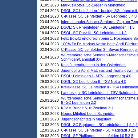
01.05.2023
Markus Kottke Co-Sieger in Mönchfeld
27.04.2023
DSOL: SC Leinfelden 1 besiegt SG Löhne mit 
23.04.2023
C-Klasse: SC Leinfelden - SV Leonberg 3 4:0
23.04.2023
Internationaler Schach-Senioren-Cup am Te
20.04.2023
DSOL: SK Rheinfelden - SC Leinfelden I 1:3
18.04.2023
DSOL: SG Porz III - SC Leinfelden II 1:3
14.04.2023
Felix Bowitz erfolgreich beim 1. Rosemarie B
05.04.2023
100% für Dr. Markus Kottke beim April-Blitztur
02.04.2023
C-Klasse: SC Leinfelden 3 - Spvgg Renningen
Württembergische Senioren-Mannschaftsmeist
01.04.2023
Schmiden/Cannstatt 0:4
31.03.2023
Kein Jugendtraining in den Osterferien
31.03.2023
Jugendblitz April: Matthias und Tijana gewinn
30.03.2023
DSOL: Leinfelden I - MTV Langenberg 4:0
29.03.2023
DSOL: SC Leinfelden II - TSV Netra 4:0
26.03.2023
Kreisklasse: SC Leinfelden II - TSV Heimsheim
26.03.2023
Landesliga: SC Leinfelden I - TSV Schönaich II
Württembergische Senioren-Mannschaftsmeiste
25.03.2023
II - SC Leinfelden 2:2
25.03.2023
KJMM Runde 5+6: Zweimal 3:1
15.03.2023
Neues Mitglied Louis Schneider
13.03.2023
Jugendschachtag in Magstadt
13.03.2023
DSOL: SC Eppingen - SC Leinfelden II 1,5:2,5
12.03.2023
C-Klasse: SC Leinfelden - SC Magstadt 3 1:3
09.03.2023
DSOL: SF Pfullingen II - Leinfelden I 0,5:3,5