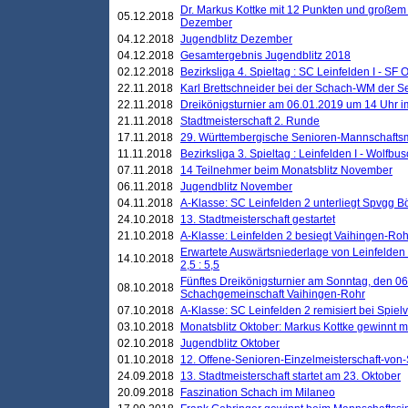
Dr. Markus Kottke mit 12 Punkten und großem
05.12.2018
Dezember
04.12.2018
Jugendblitz Dezember
04.12.2018
Gesamtergebnis Jugendblitz 2018
02.12.2018
Bezirksliga 4. Spieltag : SC Leinfelden I - SF O
22.11.2018
Karl Brettschneider bei der Schach-WM der S
22.11.2018
Dreikönigsturnier am 06.01.2019 um 14 Uhr im 
21.11.2018
Stadtmeisterschaft 2. Runde
17.11.2018
29. Württembergische Senioren-Mannschaftsm
11.11.2018
Bezirksliga 3. Spieltag : Leinfelden I - Wolfbusch
07.11.2018
14 Teilnehmer beim Monatsblitz November
06.11.2018
Jugendblitz November
04.11.2018
A-Klasse: SC Leinfelden 2 unterliegt Spvgg Bö
24.10.2018
13. Stadtmeisterschaft gestartet
21.10.2018
A-Klasse: Leinfelden 2 besiegt Vaihingen-Rohr 
Erwartete Auswärtsniederlage von Leinfelden 
14.10.2018
2,5 : 5,5
Fünftes Dreikönigsturnier am Sonntag, den 0
08.10.2018
Schachgemeinschaft Vaihingen-Rohr
07.10.2018
A-Klasse: SC Leinfelden 2 remisiert bei Spie
03.10.2018
Monatsblitz Oktober: Markus Kottke gewinnt mi
02.10.2018
Jugendblitz Oktober
01.10.2018
12. Offene-Senioren-Einzelmeisterschaft-von
24.09.2018
13. Stadtmeisterschaft startet am 23. Oktober
20.09.2018
Faszination Schach im Milaneo