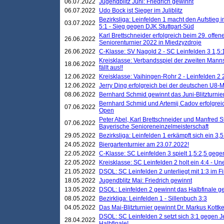
06.07.2022
Jugendblitz Juni: Friedrich gewinnt
06.07.2022
Udo Bock ist Sieger im Juliblitz
Bezirksliga: Leinfelden 1 macht den Aufstieg i
03.07.2022
5:1 - Sieg gegen DJK Stuttgart-Süd
Karl Brettschneider erfolgreich beim 29. off
26.06.2022
Seniorenturnier 2022 in Miedzyzdroje
26.06.2022
C-Klasse: SV Nagold 2 - SC Leinfelden 3 1,5:
Kreisklasse: Verbandsspiel der zweiten Manns
18.06.2022
fällt aus!!
12.06.2022
Kreisklasse: Vaihingen-Rohr 2 - Leinfelden 2 
12.06.2022
Jerry Ding erfolgreich bei der deutschen U8-M
08.06.2022
Bernhard Schmid gewinnt das Juni-Blitzturnie
Bernhard Schmid und Artemij Cadov erfolgreic
07.06.2022
Open
Peter Abel, Karl Brettschneider und Manfred St
07.06.2022
Bayerische Senioreneinzelmeisterschaft
29.05.2022
Bezirksliga: Leinfelden 1 erkämpft sich ein 3,
24.05.2022
Biergartenturnier am 23.07.2022!
22.05.2022
C-Klasse: SC Leinfelden 3 spielt 1,5:2,5 geg
22.05.2022
Kreisklasse: SC Leinfelden 2 holt ein 4:4 - 
21.05.2022
DSOL: SC Leinfelden 2 unterliegt mit 1:3 im F
18.05.2022
Jugendblitz Mai: Friedrich gewinnt
13.05.2022
DSOL: Leinfelden 2 gewinnt das Halbfinale geg
08.05.2022
Bezirkliga: Leinfelden 1 - Sillenbuch 3:3
04.05.2022
Das Mai-Blitzturnier gewinnt Dr. Markus Kottk
DSOL: SC Leinfelden 2 setzt sich 3:1 gegen J
28.04.2022
Halbfinale!