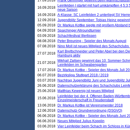
17.09.2018
Frank Gehringer gewinnt beim Mannschaftssi
Leinfelden I startet mit hart umkämpften 4,5:
16.09.2018
neue Saison
16.09.2018
A-Klasse: SC Leinfelden 2 unterliegt SV Herre
12.09.2018
Jugendblitz September: Tobias Heinz gewinnt
05.09.2018
Dr. Markus Kottke siegte mit großem Abstand 
04.09.2018
Spaichinger Allroundturnier
03.09.2018
Schachfestival Illertissen
08.08.2018
Peter Breuning - Spieler des Monats August
07.08.2018
Nino Moll ist neues Mitglied des Schachclubs
Karl Brettschneider und Peter Abel bei den D
27.07.2018
Hamburg aktiv
Mikhail Zaitsev gewinnt das 10. Sommer-Schn
21.07.2018
Leinfelden im Schwabengarten
17.07.2018
Dr. Markus Kottke - Spieler des Monats Juli 2
06.07.2018
Bezirksliga Stuttgart 2018 / 2019
03.07.2018
Nachtrag Jugendblitz Juni und Jugendblitz Jul
26.06.2018
Datenschutzerklärung des Schachclubs Lein
25.06.2018
Matthias Kewenig ist neues Mitglied
Leinfelder bei der 4. Offenen Baden-Württem
15.06.2018
Einzelmeisterschaft in Freudenstadt
13.06.2018
Dr. Markus Kottke ist Vereinsmeister 2018
12.06.2018
Datenschutz-Grundverordnung (DSGVO)
06.06.2018
Dr. Markus Kottke - Spieler des Monats Juni 
06.06.2018
Neues Mitglied Julius Kopplin
03.06.2018
Vier Leinfelder beim Schach im Schloss in K