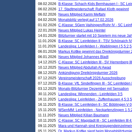
08.02.2026
B-Klasse: Schach-Kids Bernhausen I - SC Leinf
06.02.2026
17. Stadtmeisterschaft: Rafael Kloth gewinnt
06.02.2026
Neues Mitglied Karim Meftahi
04.02.2026
Monatsblitz verlegt auf 17.02.2026
01.02.2026
C-Klasse: SGem Vaihingen/Rohr IV - SC Leinfel
22.01.2026
Neues Mitglied Lukas Heintel
14.01.2026
Blitzturnier startet mit 10 Spielern ins neue J
11.01.2026
B-Klasse: SC Leinfelden II - TSV Schönaich IV
11.01.2026
Landesliga: Leinfelden I - Waiblingen I 5,5:2,5
06.01.2026
Markus Kottke gewinnt das Dreikönigsturnier
06.01.2026
Neues Mitglied Johannes Bladt
14.12.2025
C-Klasse: SC Leinfelden III - SV Herrenberg III
10.12.2025
Neues Mitglied Abdullah Al Awad
08.12.2025
Ankündigung Dreikönigsturnier 2026
07.12.2025
Vereinsmeisterschaft 2026 Ausschreibung
07.12.2025
B-Klasse: VfL Sindelfingen III - SC Leinfelden I
03.12.2025
Monats-Blitzturnier Dezember mit Sensation
30.11.2025
Landesliga: Winnenden - Leinfelden 3:5
16.11.2025
Landesliga: Leinfelden - Zuffenhausen 4,5:3,5
16.11.2025
B-Klasse: SC Leinfelden II - SC Böblingen V 0
15.11.2025
WSenMM: Leinfelden - Neckartenzlingen 1,5:
11.11.2025
Neues Mitglied Kilian Baumann
10.11.2025
C-Klasse: SC Magstadt III - SC Leinfelden III 4
09.11.2025
Mara und Hannah sind Kreisjugendeinzelmei
05.11.2025
Dr. Markus Kottke siegt beim Monatsblitzturn