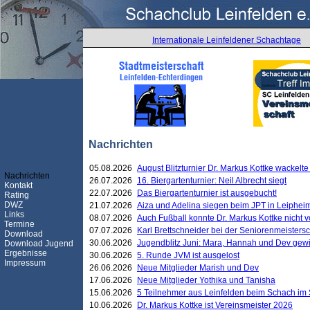
Internationale Leinfeldener Schachtage
Nachrichten
05.08.2026
August Blitzturnier Dr. Markus Kottke wackel
Nachrichten
26.07.2026
16. Biergartenturnier: Neil Albrecht siegt
Kontakt
22.07.2026
Das Biergartenturnier ist ausgebucht!
Rating
DWZ
21.07.2026
Aiza und Adelina siegen beim JPT in Leiphei
Links
08.07.2026
Auch Fußball konnte Dr. Markus Kottke nicht
Termine
07.07.2026
Karl Brettschneider bei der Seniorenmeister
Download
30.06.2026
Jugendblitz Juni: Mara, Hannah und Dev gew
Download Jugend
Ergebnisse
30.06.2026
5. Runde JVM ist ausgelost
Impressum
26.06.2026
Neue Mitglieder Marish und Dev
17.06.2026
Neue Mitglieder Yothika und Tanisha
15.06.2026
5 Teilnehmer aus Leinfelden beim Schach im 
10.06.2026
Dr. Markus Kottke ist Vereinsmeister 2026