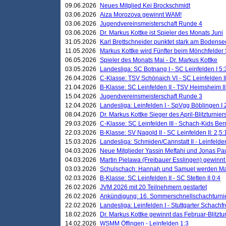
09.06.2026
Neues Mitglied Kei Brockschmidt
03.06.2026
Aiza Morozova gewinnt WAM!
03.06.2026
Jugendvereinsmeisterschaft Runde 4
03.06.2026
Dr. Markus Kottke ist Spieler des Monats Juni
31.05.2026
Karl Brettschneider punktet stark am Bodense
11.05.2026
Markus Kottke wird Fünfter beim Mönchfelder
06.05.2026
Spieler des Monats Mai - Dr. Markus Kottke
03.05.2026
Landesliga: SC Botnang I - SC Leinfelden I 5:
26.04.2026
C-Klasse: TSV Schönaich VI - SC Leinfelden II
21.04.2026
B-Klasse: SC Leinfelden II - TSV Heimsheim II
15.04.2026
Jugendvereinsmeisterschaft Runde 3
12.04.2026
Landesliga: Leinfelden I - SpVgg Böblingen I 
08.04.2026
Dr. Markus Kottke Sieger des April-Blitzturnier
29.03.2026
C-Klasse: SC Leinfelden III - Schach-Kids Ber
22.03.2026
B-Klasse: SV Nagold II - SC Leinfelden II: 2,5:
15.03.2026
Landesliga: Schmiden/Cannstatt II - Leinfelden
04.03.2026
Neue Mitglieder Yassin Meftahi und Jonas Pa
04.03.2026
Martin Pielawa (Freibauer Esslingen) gewinnt 
03.03.2026
Schulschach: Hannah und Samuel werden Ma
02.03.2026
B-Klasse: SC Leinfelden II - SC Stetten II 0:4
26.02.2026
JVM 2026 mit 20 Teilnehmern gestartet
26.02.2026
Ankündigung: 16. Sommerschnellschachturnie
22.02.2026
Landesliga: Leinfelden I - Stuttgarter Schachfr
18.02.2026
Dr. Markus Kottke gewinnt das Februar-Blitztu
14.02.2026
WSMM Öffingen - Leinfelden 1:3