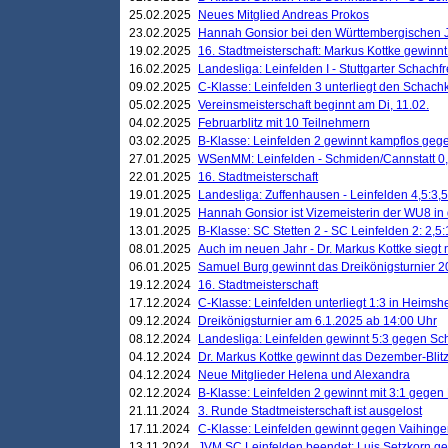
25.02.2025
Neues Mitglied Andreas Prokos
23.02.2025
Hannah Gonsior bei den Württembergischen 
19.02.2025
16. Stadtmeisterschaft: Markus Kottke gewinnt 
16.02.2025
Landesliga: Leinfelden I - Stuttgarter Schachfr
09.02.2025
C-Klasse: Leinfelden 3 unterliegt den Schach
05.02.2025
Vereinsmeisterschaft beginnt am Di, 11.02.
04.02.2025
Februarblitz mit 10 Teilnehmern
03.02.2025
B-Klasse: Leinfelden 2 gewinnt kampflos ge
27.01.2025
WSenMM: Leinfelden - Schmiden/Cannstatt 0,
22.01.2025
16. Stadtmeisterschaft
19.01.2025
Landesliga: Zuffenhausen - Leinfelden 4,5:3,5
19.01.2025
Hannah Gonsior ist Vizemeisterin der WU8 i
13.01.2025
B-Klasse: SC Stetten 2 - SC Leinfelden 2: 2,5:
08.01.2025
Auch im neuen Jahr - Dr. Markus Kottke siegt 
06.01.2025
Samuel Burg gewinnt das Dreikönigsturnier 
19.12.2024
16. Stadtmeisterschaft
17.12.2024
C-Klasse: Leinfelden unterliegt 1:3 in Heimsh
09.12.2024
Dreikönigsturnier am 6.1.2025 ab 14:00 Uhr
08.12.2024
Landesliga: Leinfelden gewinnt 5:3 gegen Sc
04.12.2024
Dr. Markus Kottke gewinnt das Dezember-Blitz
04.12.2024
Neue Mitglieder Helena und Alexandra
02.12.2024
B-Klasse: Leinfelden 2 gewinnt mit 3:1 gegen
21.11.2024
3. Runde Stadtmeisterschaft ist ausgelost
17.11.2024
C-Klasse: Leinfelden gewinnt gegen Vaihinge
13.11.2024
JVM SC Leinfelden beendet: Luis Setzkorn ge