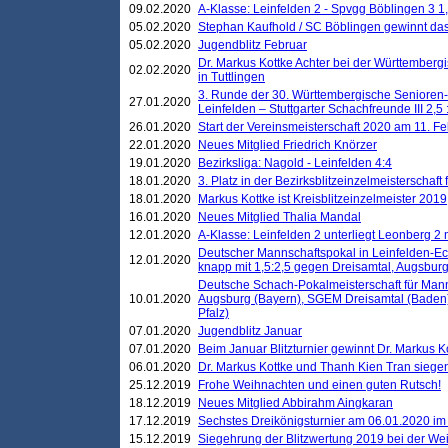
09.02.2020
A-Klasse: Leinfelden 2 - Spvgg Böblingen 3 1,
05.02.2020
Stephan Kaufhold / SC Böblingen gewinnt das 
05.02.2020
Jugendblitz Februar
Dr. Markus Kottke Achter bei der Württembergi
02.02.2020
in Tuttlingen
3. Runde der 30. Württembergische Senioren
27.01.2020
Leinfelden – Stuttgarter Schachfreunde III 2,5 
26.01.2020
Start der Vereinsmeisterschaft 2020 am 11. F
22.01.2020
Neues Mitglied Friedrich Knörzer
19.01.2020
Bezirksliga: Nagold - Leinfelden 4:4
18.01.2020
3. Platz in der Bezirksblitzeinzelmeisterschaft
18.01.2020
Markus Kottke ist Kreisblitzeinzelmeister 2019
16.01.2020
Neues Mitglied Thalia Mandal
12.01.2020
A-Klasse: Leinfelden 2 unterliegt Leonberg 2 
Deutscher Mannschaftspokal in Leinfelden-Ech
12.01.2020
knapp mit 1,5:2,5 gegen Dreisamtal, Augsbur
Deutsche Schach-Pokalmeisterschaft für Mann
10.01.2020
Augsburg (Bayern), SGEM Dreisamtal (Baden
Pfalz)
07.01.2020
Jugendblitz Januar
07.01.2020
Beim Januar Blitzturnier gewinnt Dr. Markus 
06.01.2020
Dr. Markus Kottke und Thanh Kien Tran siegen
25.12.2019
Frohe Weihnachten und einen guten Rutsch!
18.12.2019
Neues Mitglied Abbirahm Aingkaran
17.12.2019
Sechstes Dreikönigsturnier am 06.01.2020 im T
15.12.2019
Siegehrung der Blitzwertung 2019 bei der Wei