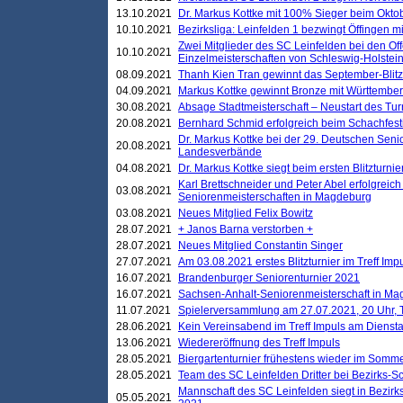
13.10.2021
Dr. Markus Kottke mit 100% Sieger beim Oktobe
10.10.2021
Bezirksliga: Leinfelden 1 bezwingt Öffingen mi
Zwei Mitglieder des SC Leinfelden bei den Of
10.10.2021
Einzelmeisterschaften von Schleswig-Holstei
08.09.2021
Thanh Kien Tran gewinnt das September-Blitz
04.09.2021
Markus Kottke gewinnt Bronze mit Württemberg
30.08.2021
Absage Stadtmeisterschaft – Neustart des Tur
20.08.2021
Bernhard Schmid erfolgreich beim Schachfesti
Dr. Markus Kottke bei der 29. Deutschen Sen
20.08.2021
Landesverbände
04.08.2021
Dr. Markus Kottke siegt beim ersten Blitzturn
Karl Brettschneider und Peter Abel erfolgreic
03.08.2021
Seniorenmeisterschaften in Magdeburg
03.08.2021
Neues Mitglied Felix Bowitz
28.07.2021
+ Janos Barna verstorben +
28.07.2021
Neues Mitglied Constantin Singer
27.07.2021
Am 03.08.2021 erstes Blitzturnier im Treff Im
16.07.2021
Brandenburger Seniorenturnier 2021
16.07.2021
Sachsen-Anhalt-Seniorenmeisterschaft in M
11.07.2021
Spielerversammlung am 27.07.2021, 20 Uhr, T
28.06.2021
Kein Vereinsabend im Treff Impuls am Dienst
13.06.2021
Wiedereröffnung des Treff Impuls
28.05.2021
Biergartenturnier frühestens wieder im Somm
28.05.2021
Team des SC Leinfelden Dritter bei Bezirks-S
Mannschaft des SC Leinfelden siegt in Bezirks
05.05.2021