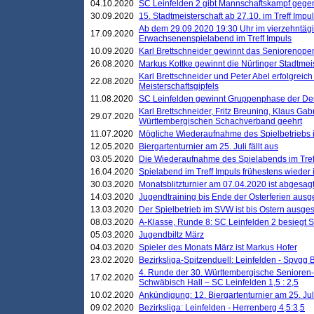
04.10.2020
SC Leinfelden 2 gibt Mannschaftskampf gege
30.09.2020
15. Stadtmeisterschaft ab 27.10. im Treff Impu
Ab dem 29.09.2020 19:30 Uhr im vierzehntäg
17.09.2020
Erwachsenenspielabend im Treff Impuls
10.09.2020
Karl Brettschneider gewinnt das Seniorenopen
26.08.2020
Markus Kottke gewinnt die Nürtinger Stadtmei
Karl Brettschneider und Peter Abel erfolgreic
22.08.2020
Meisterschaftsgipfels
11.08.2020
SC Leinfelden gewinnt Gruppenphase der De
Karl Brettschneider, Fritz Breuning, Klaus Gab
29.07.2020
Württembergischen Schachverband geehrt
11.07.2020
Mögliche Wiederaufnahme des Spielbetriebs
12.05.2020
Biergartenturnier am 25. Juli fällt aus
03.05.2020
Die Wiederaufnahme des Spielabends im Treff
16.04.2020
Spielabend im Treff Impuls frühestens wieder
30.03.2020
Monatsblitzturnier am 07.04.2020 ist abgesag
14.03.2020
Jugendtraining bis Ende der Osterferien ausg
13.03.2020
Der Spielbetrieb im SVW ist bis Ostern ausges
08.03.2020
A-Klasse, Runde 8: SC Leinfelden 2 besiegt 
05.03.2020
Jugendbiltz März
04.03.2020
Spieler des Monats März ist Markus Hofer
23.02.2020
Bezirksliga-Spitzenduell: Leinfelden - Spvgg 
4. Runde der 30. Württembergische Senioren
17.02.2020
Schwäbisch Hall – SC Leinfelden 1,5 : 2,5
10.02.2020
Ankündigung: 12. Biergartenturnier am 25. Juli
09.02.2020
Bezirksliga: Leinfelden - Herrenberg 4,5:3,5