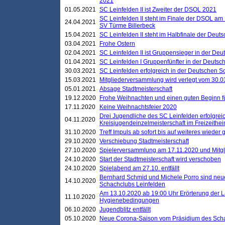
2021
01.05.2021
SC Leinfelden II ist Zweiter der DSOL 2021
SC Leinfelden II steht im Finale der DSOL am 
24.04.2021
SV Türme Billerbeck
15.04.2021
SC Leinfelden II steht im Halbfinale der Deu
03.04.2021
Frohe Ostern
02.04.2021
SC Leinfelden II ist Gruppensieger in der De
01.04.2021
SC Leinfelden I Gruppenfünfter in der Deuts
30.03.2021
SC Leinfelden erfolgreich in der Deutschen 
15.03.2021
Mitgliederversammlung wird verlegt vom 30.0
05.01.2021
Absage Stadtmeisterschaft
19.12.2020
Frohe Weihnachten und einen guten Beginn f
17.11.2020
Keine Weihnachtsfeier 2020
Drei Jugendliche des SC Leinfelden erfolgreic
04.11.2020
Kreisjugendeinzelmeisterschaft im Freizeithe
31.10.2020
Treff Impuls ab sofort bis auf weiteres wieder
29.10.2020
Verschiebung Stadtmeisterschaft
27.10.2020
Spielerversammlung am 17.11.2020 und Mitg
24.10.2020
Start der Stadtmeisterschaft wird verschoben
24.10.2020
Spielabend am 27.10. entfällt
Bernhard Schmid und Michele Porro sind neu
14.10.2020
Schachclubs Leinfelden
Am 13.10.2020 ab 19:00 Uhr Erörterung der L
11.10.2020
Hygienebedingungen
06.10.2020
Jugendblitz entfällt
05.10.2020
Neue Corona-Saison vom Präsidium des Sch