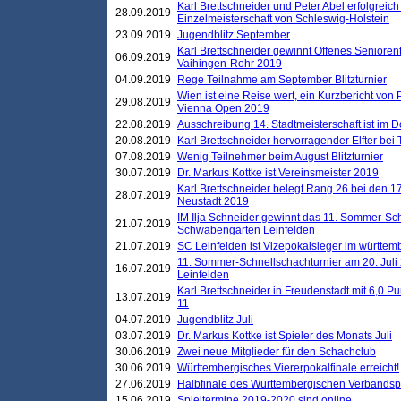
Karl Brettschneider und Peter Abel erfolgreich
28.09.2019
Einzelmeisterschaft von Schleswig-Holstein
23.09.2019
Jugendblitz September
Karl Brettschneider gewinnt Offenes Seniore
06.09.2019
Vaihingen-Rohr 2019
04.09.2019
Rege Teilnahme am September Blitzturnier
Wien ist eine Reise wert, ein Kurzbericht von
29.08.2019
Vienna Open 2019
22.08.2019
Ausschreibung 14. Stadtmeisterschaft ist im
20.08.2019
Karl Brettschneider hervorragender Elfter bei
07.08.2019
Wenig Teilnehmer beim August Blitzturnier
30.07.2019
Dr. Markus Kottke ist Vereinsmeister 2019
Karl Brettschneider belegt Rang 26 bei den 1
28.07.2019
Neustadt 2019
IM Ilja Schneider gewinnt das 11. Sommer-Sch
21.07.2019
Schwabengarten Leinfelden
21.07.2019
SC Leinfelden ist Vizepokalsieger im württem
11. Sommer-Schnellschachturnier am 20. Jul
16.07.2019
Leinfelden
Karl Brettschneider in Freudenstadt mit 6,0 
13.07.2019
11
04.07.2019
Jugendblitz Juli
03.07.2019
Dr. Markus Kottke ist Spieler des Monats Juli
30.06.2019
Zwei neue Mitglieder für den Schachclub
30.06.2019
Württembergisches Viererpokalfinale erreicht!
27.06.2019
Halbfinale des Württembergischen Verbands
15.06.2019
Spieltermine 2019-2020 sind online