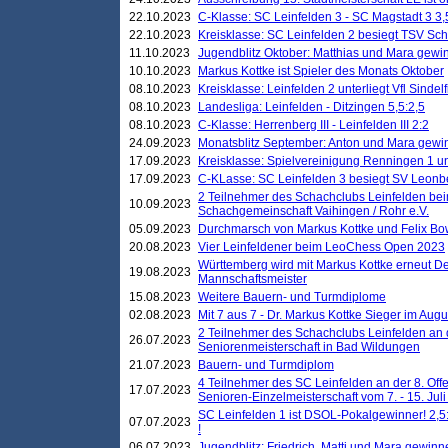
22.10.2023
C-Klasse: SC Leinfelden 3 - SC Magstadt 3 3,
22.10.2023
Kreisklasse: SC Leinfelden 2 besiegt TSV Schö
11.10.2023
Jugendblitz Oktober: Matthias und Mara gewi
10.10.2023
Markus Kottke ist Spieler des Monats Oktober
08.10.2023
Kreisklasse: Leinfelden 2 unterliegt Vfl Sindel
08.10.2023
Landesliga: Leinfelden - Ditzingen 5,5:2,5
08.10.2023
C-Klasse: Herrenberg III - Leinfelden III 2:2
24.09.2023
Monatsblitz September: Anton und Mara gew
17.09.2023
Kreisklasse: Spielvereinigung Renningen 1 unt
17.09.2023
C-KLasse: SC Leinfelden 3 besiegt SV Leonbe
2 Teilnehmer des Schachclubs Leinfelden bei
10.09.2023
Schachgemeinschaft Vaihingen / Rohr e.V.
05.09.2023
Durchmarsch von Markus Kottke und Felix Bow
20.08.2023
Vier Leinfeldener beim LeoChess Open 2023
Württemberg wird mit Markus Kottke erneut D
19.08.2023
Mannschaftsmeister
15.08.2023
Weitere Bauern- und Turmdiplome
02.08.2023
Mit 7 aus 7 - Dr. Markus Kottke Sieger im Augus
2 Teilnehmer des Schachclubs Leinfelden an 
26.07.2023
Seniorenmeisterschaft in Bad Wildungen
21.07.2023
Bauern- und Turmdiplom
4 Teilnehmer des SC Leinfelden an der 8. O
17.07.2023
Senioren-Einzelmeisterschaft vom 7. - 15. Jul
SC Leinfelden 1 ist DSOL-Pokalgewinner! 2,5:1
07.07.2023
!
06.07.2023
Jugendblitz: Friedrich, Matti und Mara gewinn