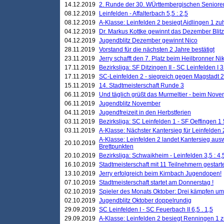
14.12.2019
2. Runde der 30. WÜrttembergischen Seniore
08.12.2019
Leinfelden - Affalterbach 5,5 : 2,5
08.12.2019
A-Klasse: Leinfelden 2 besiegt Aidlingen 1 zu
04.12.2019
Dr. Markus Kottke gewinnt das Dezember Blitzt
04.12.2019
Jugendblitz Dezember gewinnt Nico
28.11.2019
Vorstand für die nächsten 2 Jahre bestätigt
23.11.2019
Jerry schafft den 7. Platz beim Heilbronner 
17.11.2019
Bezirksliga: SF Ditzingen II - SC Leinfelden I 3
17.11.2019
SC-Leinfelden 2 - siegreich gegen Magstadt 2
15.11.2019
14. Stadtmeisterschaft Runde 3
06.11.2019
Und täglich grüßt das Murmeltier - beim Novemb
06.11.2019
Jugendblitz November
04.11.2019
Jugendfreizeit in den Herbstferien
03.11.2019
Bezirksliga: SC Leinfelden 1 - SF Oeffingen 1 
03.11.2019
A-Klasse: Nächster Kantersieg für Leinfelden 2
A-Klasse: Leinfelden 2 landet Kantersieg aus
20.10.2019
Brettpunkten
20.10.2019
Bezirksliga: Schwaikheim - Leinfelden 3,5 : 4,
16.10.2019
Stadtmeisterschaft mit 11 Teilnehmern gestart
13.10.2019
Jerry erfolgreich beim Kirnbach Jugendopen!
07.10.2019
Stadtmeisterschaft startet am Donnerstag !
02.10.2019
Spieler des Monats Oktober: Drei kämpfen um
02.10.2019
Jugendblitz Oktober doppelrundig
29.09.2019
SC Leinfelden I - SC Feuerbach II 6,5 . 1,5
29.09.2019
A-Klasse: Leinfelden 2 besiegt Renningen 1 z