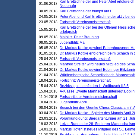
Karl Brettschneider und Peter Abel erfolgreic
01.06.2018
Neuenahr
30.05.2018
Karl Brettschneider trumpft auf !
24.05.2018
Peter Abel und Karl Brettschneider aktiv bei
23.05.2018
Fortschritt Vereinsmeisterschaft
Karl Brettschneider bei der Offenen Hessisch
15.05.2018
erfolgreich
09.05.2018
Maiblitz: Peter Breuning
08.05.2018
Jugendblitz Mai
05.05.2018
Dr. Markus Kottke gewinnt Bebenhausener Mo
01.05.2018
Dr. Markus Kottke erfolgreich beim Schach in
25.04.2018
Fortschritt Vereinsmeisterschaft
25.04.2018
Manfred Streiter wird neues Mitglied des Sch
21.04.2018
Dr. Markus Kottke gewinnt Böblinger Blitzturni
21.04.2018
Württembergische Schnellschach-Mannschafts
18.04.2018
Fortschritt Vereinsmeisterschaft
15.04.2018
Bezirksliga : Leinfelden I - Wolfbusch II 3:5
15.04.2018
A-Klasse: Zweite Mannschaft unterliegt Böblin
11.04.2018
Fortschritt der Vereinsmeisterschaft
10.04.2018
Jugendblitz April
08.04.2018
Besuch bei den Grenke Chess Classic am 7. A
03.04.2018
Dr. Markus Kottke - Spieler des Monats April 
23.03.2018
Vorankündigung: Biergartenturnier am 21. Jul
19.03.2018
Letzte Runde der 28. Senioren-Mannschaftsme
14.03.2018
Markus Hofer ist neues Mitglied des SC Leinf
11.03.2018
Bezirksliga : Herrenberg I - Leinfelden I 4,5:3,