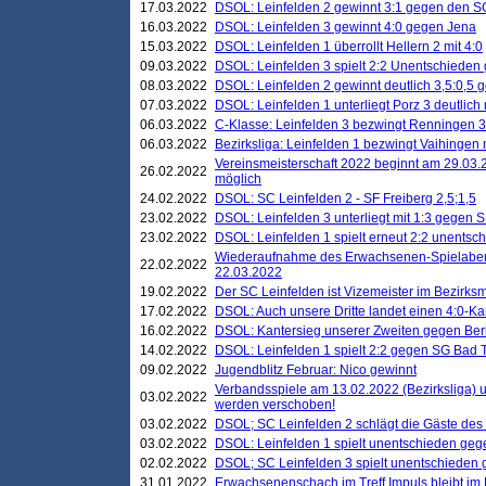
17.03.2022
DSOL: Leinfelden 2 gewinnt 3:1 gegen den 
16.03.2022
DSOL: Leinfelden 3 gewinnt 4:0 gegen Jena
15.03.2022
DSOL: Leinfelden 1 überrollt Hellern 2 mit 4:0
09.03.2022
DSOL: Leinfelden 3 spielt 2:2 Unentschieden
08.03.2022
DSOL: Leinfelden 2 gewinnt deutlich 3,5:0,5
07.03.2022
DSOL: Leinfelden 1 unterliegt Porz 3 deutlich 
06.03.2022
C-Klasse: Leinfelden 3 bezwingt Renningen 3 
06.03.2022
Bezirksliga: Leinfelden 1 bezwingt Vaihingen m
Vereinsmeisterschaft 2022 beginnt am 29.03.2
26.02.2022
möglich
24.02.2022
DSOL: SC Leinfelden 2 - SF Freiberg 2,5;1,5
23.02.2022
DSOL: Leinfelden 3 unterliegt mit 1:3 gegen S
23.02.2022
DSOL: Leinfelden 1 spielt erneut 2:2 unentsc
Wiederaufnahme des Erwachsenen-Spielabend
22.02.2022
22.03.2022
19.02.2022
Der SC Leinfelden ist Vizemeister im Bezirksm
17.02.2022
DSOL: Auch unsere Dritte landet einen 4:0-Ka
16.02.2022
DSOL: Kantersieg unserer Zweiten gegen Ber
14.02.2022
DSOL: Leinfelden 1 spielt 2:2 gegen SG Bad 
09.02.2022
Jugendblitz Februar: Nico gewinnt
Verbandsspiele am 13.02.2022 (Bezirksliga) 
03.02.2022
werden verschoben!
03.02.2022
DSOL; SC Leinfelden 2 schlägt die Gäste des
03.02.2022
DSOL: Leinfelden 1 spielt unentschieden gege
02.02.2022
DSOL; SC Leinfelden 3 spielt unentschieden
31.01.2022
Erwachsenenschach im Treff Impuls bleibt im