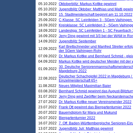
05.10.2022
Oktoberblitz: Markus Kottke gewinnt
05.10.2022
Jugendblitz Oktober: Matthias und Matti gewi
29.09.2022
15. Stadtmeisterschaft beginnt am 11.10.2022
25.09.2022
C-Klasse: SC Leinfelden 3 - SGem Vaihingen 
18.09.2022
Kreisklasse: SC Leinfelden 2 - SGem Vaihinge
18.09.2022
Landesliga: SC Leinfelden 1 - SC Feuerbach 
16.09.2022
Jerry Ding gewinnt mit 3/3 bei der WAM in 
14.09.2022
Jugendblitz September
Karl Brettschneider und Manfred Streiter erfo
12.09.2022
der SGem Vaihingen-Rohr
07.09.2022
Dr. Markus Kottke und Bernhard Schmid - glei
04.09.2022
Markus Kottke wird deutscher Meister mit de
30. Deutsche Seniorenmannschaftsmeistersch
01.09.2022
Magdeburg 2022
Deutscher Schachgipfel 2022 in Magdeburg /
22.08.2022
Einzelmeisterschaft 65+
11.08.2022
Neues Mitglied Maximilian Baier
03.08.2022
Bernhard Schmid gewinnt das August-Blitzturn
31.07.2022
Jerry Ding wird Zwölfter beim Neckarsteinac
27.07.2022
Dr. Markus Kottke neuer Vereinsmeister 2022
23.07.2022
Frank Ott gewinnt das Biergartenturnier 2022
20.07.2022
Bauerndiplom für Mara und Mukund
20.07.2022
Biergartenturnier 2022
16.07.2022
7. Off. Baden-Württembergische Senioren-Ein
13.07.2022
Jugendblitz Juli: Matthias gewinnt