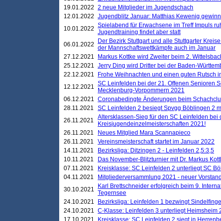
19.01.2022
2 neue Mitglieder im Jugendschach
12.01.2022
Jugendblitz Januar: Matthias Kewenig gewinn
Spielabend für Erwachsene im Treff Impuls ru
10.01.2022
Jugendtraining findet aber statt
Der Bezirk Stuttgart und alle Stuttgarter Krei
06.01.2022
der Mannschaftswettkämpfe auch im Januar
27.12.2021
Markus Kottke wird Zweiter beim 2. Wittelsb
25.12.2021
Jerry Ding wird Dritter bei der Baden-Württem
22.12.2021
Frohe Weihnachten und einen guten Rutsch i
SC Leinfelden bei der 21. Offenen Senioren S
12.12.2021
Mecklenburg-Vorpommern 2021
06.12.2021
Coronabedingte Änderungen beim Schachclub 
28.11.2021
SC Leinfelden 2 besiegt Spvgg Böblingen 2 mi
Altersklassen-Sieg für den SC Leinfelden bei
26.11.2021
Kreisjugendeinzelmeisterschaften 2021!
26.11.2021
Neues Mitglied Mara Scannapieco
26.11.2021
Vereinsmeisterschaft startet im Januar 2022
14.11.2021
Bezirksliga: Ditzingen 2 - Leinfelden 2,5:3,5
10.11.2021
Das November-Blitzturnier mit Dr. Markus Kott
07.11.2021
Kreisklasse: SC Leinfelden 2 unterliegt SC B
04.11.2021
Mitgliederversammlung 2021 - neuer Vorstan
Karl Brettschneider erfolgreich beim 9. Inte
30.10.2021
Tegernsee
24.10.2021
Bezirksliga: Leinfelden 1 bezwingt Sindelfinge
24.10.2021
C-Klasse: Leinfelden 3 unterliegt Heimsheim 2
17.10.2021
Kreisklasse: SC Leinfelden 2 siegt in Herrenbe