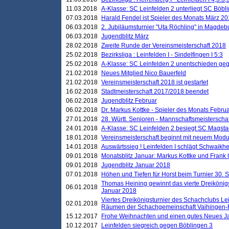
11.03.2018
A-Klasse: SC Leinfelden 2 unterliegt SC Böbli
07.03.2018
Harald Fendel ist Spieler des Monats März 2
06.03.2018
2. Jubiläumsturnier "Uta Röchling" in Magdebu
06.03.2018
Jugendblitz März
28.02.2018
Zweite Runde der Vereinsmeisterschaft 2018
25.02.2018
Bezirksliga : Leinfelden I - Sindelfingen I 5:3
25.02.2018
A-Klasse: SC Leinfelden 2 unentschieden geg
21.02.2018
Neues Mitglied Nico Bauerfeld
21.02.2018
Vereinsmeisterschaft 2018 ist gestartet
16.02.2018
Stadtmeisterschaft 2017/2018 beendet
06.02.2018
Jugendblitz Februar
06.02.2018
Dr. Markus Kottke - Spieler des Monats Febru
27.01.2018
28. Württ. Senioren - Mannschaftsmeisterscha
24.01.2018
A-Klasse: SC Leinfelden 2 besiegt SC Magstadt
18.01.2018
Vereinsmeisterschaft beginnt mit neuem Mod
14.01.2018
Auswärtssieg ! Leinfelden I schlägt Schwaikhei
09.01.2018
Monatsblitz Januar: Markus Kottke und Frank
09.01.2018
Jugendblitz Januar 2018
07.01.2018
Höhen und Tiefen für Horst beim Turnier 30. 
Thomas Heining gewinnt das vierte Dreikönigs
06.01.2018
Januar 2018
Viertes Dreikönigsturnier des Schachclubs Le
02.01.2018
Räumen der Schachgemeinschaft Vaihingen-
15.12.2017
Frohe Weihnachten und einen gutes Neues J
10.12.2017
Leinfelden siegreich gegen Böblingen 3