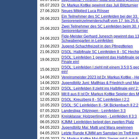
05.07.2023
Dr. Markus Kottke gewinnt das Juli Blitzturnier
27.06.2023
Neues Mitglied Luca Rösser
Ein Teilnehmer des SC Leinfelden bei der 33.
26.06.2023
Senioreneinzelmeisterschaft vom 17. bis 25.
Zwei Teilnehmer des SC Leinfelden beim 30.
25.06.2023
Seniorenturnier
Fide-Meister Gerhard Junesch gewinnt das 1
24.06.2023
Schwabengarten in Leinfelden
23.06.2023
Jugend-Schachfreizeit in den Pfingstferien
21.06.2023
DSOL: Halbfinale SC Leinfelden II - SC Hechi
DSOL: Leinfelden 1 gewinnt das Halbfinale geg
19.06.2023
Finale ein!
DSOL: Leinfelden I zieht mit einem 3.5:0,5 g
15.06.2023
ein!
14.06.2023
Vereinsmeister 2023 ist Dr. Markus Kottke - 
14.06.2023
Jugendblitz Juni: Matthias & Friedrich und M
12.06.2023
DSOL: Leinfelden II zieht ins Halbfinale ein! 2
07.06.2023
Mit 8 aus 8 ist Dr. Markus Kottke Spieler des 
12.05.2023
DSOL: Kreuzberg II - SC Leinfelden I 2:2
10.05.2023
DSOL: SC Leinfelden II - SK Bickenbach II 2:2
07.05.2023
Landesliga: Ditzingen - Leinfelden 3:3
07.05.2023
Kreisklasse: Holzgerlingen - Leinfelden II 3:3
06.05.2023
KJMM: Leinfelden belegt den zweiten Platz
04.05.2023
Jugendblitz Mai: Matti und Mara gewinnen
04.05.2023
Letzte Runde KJMM am Samstag im Treff Imp
03.05.2023
Dr. Markus Kottke Mai-Blitz Sieger mit 6 aus 6