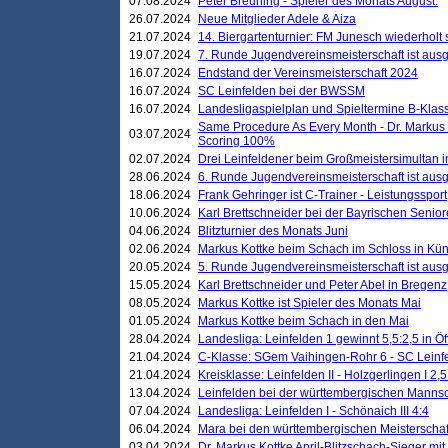
07.08.2024
Peter Breuning - Spieler des Monats August.
26.07.2024
Neue Mitglieder Adele & Aiza
21.07.2024
14. Biergartenturnier: FM Junesch wiederholt
19.07.2024
7. Runde Jugendvereinsmeisterschaft ist ausg
16.07.2024
Endstand der Vereinsmeisterschaft 2024
16.07.2024
SC Leinfelden bei der BWSSM
16.07.2024
Landesligaspielplan und Spieltermine B-Kla
Same Procedure As Every Month - Dr. Markus 
03.07.2024
Scoring 100%
02.07.2024
Drei Leinfeldener beim Großmeistersimultan 
28.06.2024
6. Runde Jugendvereinsmeisterschaft ist ausg
18.06.2024
Frank Gehringer ist C-Trainer - Leistungssport
10.06.2024
Karl Brettschneider bei der Bayrischen Senio
04.06.2024
Blitzturnier des Monats Juni
02.06.2024
Markus Kottke beim Schach im Schloss in Kü
20.05.2024
5. Runde Jugendvereinsmeisterschaft ist ausg
15.05.2024
Karl Brettschneider und Peter Abel in Bregenz
08.05.2024
Markus Kottke ist Spieler des Monats Mai
01.05.2024
Markus Kottke beim Schach in den Mai
28.04.2024
Landesliga: Leinfelden 1 gewinnt 5,5:2,5 in Ö
21.04.2024
C-Klasse: SGem Vaihingen-Rohr 6 - SC Leinfe
21.04.2024
Kreisklasse: Leinfelden II - Holzgerlingen I 2,5
13.04.2024
Leinfelden bei der württembergischen Mannsc
07.04.2024
Landesliga: Leinfelden I - Schönaich III 4:4
06.04.2024
Mara bei den württembergischen Meisterscha
03.04.2024
Dr. Markus Kottke April-Blitzschach-Sieger mit