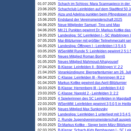
01.07.2025
Schach im Schloss: Mara Scannapieco in der
23.06.2025
Schachclub Leinfelden auf dem Stadtfest 50 
22.06.2025
Aiza und Adelina punkten beim Pfingstopen i
15.06.2025
Endstand der Vereinsmeisterschaft 2025
04.06.2025
Neue Mitglieder Samuel, Tino und Max
04.06.2025
Mit 21 Punkten gewinnt Dr. Markus Kottke das J
19.05.2025
Landesliga: SC Leinfelden I - SC Waiblingen I
07.05.2025
Mai-Blitzturnier mit größter Teilnehmerzahl se
04.05.2025
Landesliga: Öffingen I - Leinfelden I 3,5:4,5
03.05.2025
WSenMM Runde 5: Leinfelden gewinnt 2,5:1,
01.05.2025
Neues Mitglied Roman Borriß
01.05.2025
Neues Mitglied Mahmoud Alhajyousef
27.04.2025
B-Klasse: Leinfelden II - Böblingen V: 2:2
21.04.2025
Vorankündigung: Biergartenturnier am 26. Juli
06.04.2025
C-Klasse: Leinfelden III - Renningen III 2:2
01.04.2025
Markus Kottke gewinnt das April-Blitzturnier
30.03.2025
B-Klasse: Herrenberg III - Leinfelden II 4:0
23.03.2025
C-Klasse: Nagold 2 - Leinfelden 3: 2:2
23.03.2025
4 Spielerinnen des SC Leinfelden in Magstadt
22.03.2025
WSenMM: Leinfelden gewinnt 3,5:0,5 in Heilb
19.03.2025
Neues Mitglied Max Sunkovsky
17.03.2025
Landesliga: Leinfelden 1 unterliegt mit 3,5:4,5
06.03.2025
2. Runde Jugendvereinsmeisterschaft ausgel
05.03.2025
Dr.Markus Kottke - Sieger beim März Blitzturni
02.03.2025
B-Klasse: Schach-Kids Bernhausen I - SC Lein