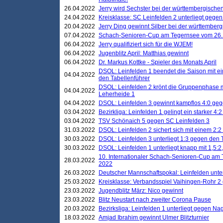
26.04.2022
Jerry wird Sechster bei der württembergische
24.04.2022
Kreisklasse: SC Leinfelden 2 unterliegt gege
20.04.2022
Jerry Ding gewinnt Silber bei der württemberg
07.04.2022
Schach-Senioren-Cup am Tegernsee vom 26. M
06.04.2022
Jerry qualifiziert sich für die WJEM!
06.04.2022
Jugenblitz April: Matthias gewinnt
06.04.2022
Dr. Markus Kottke - Spieler des Monats April
DSOL: Leinfelden 1 beendet die Saison mit e
04.04.2022
den Tabellenführer
DSOL: Leinfelden 2 krönt die Gruppenphase m
04.04.2022
Leherheide 1
04.04.2022
DSOL: Leinfelden 3 gewinnt kampflos 4:0 geg
03.04.2022
Bezirkliga: Leinfelden 1 gelingt ein starker 4
03.04.2022
TSV Schönaich 5 gegen SC Leinfelden 3
31.03.2022
DSOL: Leinfelden 2 sichert sich mit einem 2:2 d
30.03.2022
DSOL: Leinfelden 3 unterliegt 1:3 gegen den 
30.03.2022
DSOL: Leinfelden 1 unterliegt knapp mit 1,5
10. Internationaler Schach-Senioren-Cup am T
28.03.2022
2022
26.03.2022
Deutscher Mannschaftspokal: Leinfelden unte
25.03.2022
Kreisklasse: Verbandsspiel Vaihingen-Rohr 2 
23.03.2022
Jugendblitz März: Nico gewinnt
23.03.2022
Blitz Neustart nach zweiter Corona Pause
20.03.2022
Bezirksliga: Leinfelden 1 unterliegt gegen Nag
18.03.2022
Amjad Ibrahim gewinnt Ulmer Blitzturnier