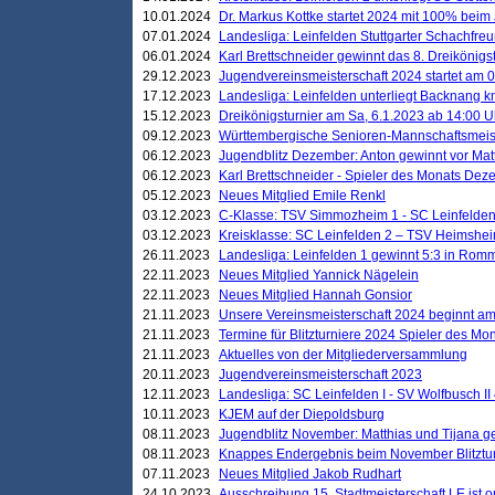
10.01.2024
Dr. Markus Kottke startet 2024 mit 100% beim 
07.01.2024
Landesliga: Leinfelden Stuttgarter Schachfreun
06.01.2024
Karl Brettschneider gewinnt das 8. Dreikönigs
29.12.2023
Jugendvereinsmeisterschaft 2024 startet am 0
17.12.2023
Landesliga: Leinfelden unterliegt Backnang kn
15.12.2023
Dreikönigsturnier am Sa, 6.1.2023 ab 14:00 U
09.12.2023
Württembergische Senioren-Mannschaftsmeiste
06.12.2023
Jugendblitz Dezember: Anton gewinnt vor Matt
06.12.2023
Karl Brettschneider - Spieler des Monats De
05.12.2023
Neues Mitglied Emile Renkl
03.12.2023
C-Klasse: TSV Simmozheim 1 - SC Leinfelden
03.12.2023
Kreisklasse: SC Leinfelden 2 – TSV Heimshei
26.11.2023
Landesliga: Leinfelden 1 gewinnt 5:3 in Ro
22.11.2023
Neues Mitglied Yannick Nägelein
22.11.2023
Neues Mitglied Hannah Gonsior
21.11.2023
Unsere Vereinsmeisterschaft 2024 beginnt am
21.11.2023
Termine für Blitzturniere 2024 Spieler des Mon
21.11.2023
Aktuelles von der Mitgliederversammlung
20.11.2023
Jugendvereinsmeisterschaft 2023
12.11.2023
Landesliga: SC Leinfelden I - SV Wolfbusch II 
10.11.2023
KJEM auf der Diepoldsburg
08.11.2023
Jugendblitz November: Matthias und Tijana 
08.11.2023
Knappes Endergebnis beim November Blitztur
07.11.2023
Neues Mitglied Jakob Rudhart
24.10.2023
Ausschreibung 15. Stadtmeisterschaft LE ist o