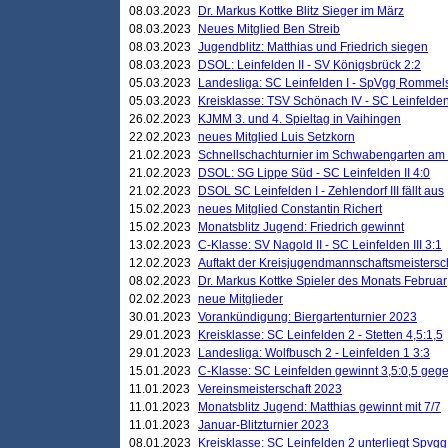
08.03.2023
Dr. Markus Kottke Blitz Sieger im März
08.03.2023
Neues Mitglied Ben Streib
08.03.2023
Jugendblitz: Matthias und Friedrich siegen
08.03.2023
DSOL: Leinfelden II - SV Königsbrück 2:2
05.03.2023
Landesliga: SC Leinfelden I - SpVgg Rommels
05.03.2023
Kreisklasse: TSV Schönach IV - SC Leinfelden 
26.02.2023
KJMM 3. und 4. Spieltag in Vaihingen
22.02.2023
neues Mitglied Luis Setzkorn
21.02.2023
Schnellschachturnier im Schwabengarten am
21.02.2023
DSOL: SG Lippe Süd - SC Leinfelden II 4:0
21.02.2023
DSOL SC Leinfelden I - Zehlendorf III fällt aus
15.02.2023
neues Mitglied Constantin Richert
15.02.2023
Monatsblitz Jugend: Friedrich gewinnt
13.02.2023
C-Klasse: SV Nagold II - SC Leinfelden III 3:1
12.02.2023
Auftakt der Kreisjugendmannschaftsmeistersc
08.02.2023
Dr. Markus Kottke Spieler des Monats Februar
02.02.2023
neue Mitglieder
30.01.2023
Vorankündigung: Biergartenturnier 2023
29.01.2023
Kreisklasse: SC Leinfelden 2 - Stetten 4,5:1,5
29.01.2023
Landesliga: Wolfbusch 2 - Leinfelden 1 3:3
15.01.2023
C-Klasse: SC Leinfelden gewinnt 3,5:0,5 geg
11.01.2023
Vereinsmeisterschaft 2023
11.01.2023
Monatsblitz Jugend: Matthias gewinnt mit 7/7
11.01.2023
Januar-Blitzturnier 2023
08.01.2023
Kreisklasse: SC Leinfelden 2 unterliegt Spvg