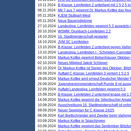
10.11.2024
B-Klasse: Leinfelden 2 unterliegt mit 1,5;2,5 
06.11.2024
Mit 7 aus 7 gewinnt Dr. Markus Kottke das Nov
05.11.2024
KJEM Stuttgart-West
05.11.2024
Neue Bauerndiplome
27.10.2024
Landesliga: Leinfelden gewinnt 5:3 auswärts
20.10.2024
WSMM: Grunbach-Leinfelden 2:2
16.10.2024
16. Stadtmeisterschaft gestartet
16.10.2024
JVM SC Leinfelden
13.10.2024
B-Klasse: Leinfelden 2 unterliegt gegen Vaihi
13.10.2024
Landesliga: Leinfelden I - Schmiden-Cannstatt 
04.10.2024
Markus Kottke gewinnt Bebenhäuser Oktober-B
02.10.2024
Neues Mitglied Jakob Schleper
02.10.2024
Dr. Markus Kottke ist Sieger des Oktober- Blitz
29.09.2024
Auftakt C-Klasse: Leinfelden 3 verliert 1,5:2,5
28.09.2024
Markus Kottke wird erneut Deutscher Meister 
26.09.2024
Jugendvereinsmeisterschaft Runde 8 ist ausg
22.09.2024
Auftakt Landesliga: Leinfelden gewinnt 5:3
15.09.2024
B-Klasse: Leinfelden 2 unterliegt knapp mit 1,
14.09.2024
Markus Kottke gewinnt die Sillenbucher Amate
10.09.2024
Ausschreibung 16. Stadtmeisterschaft ist onli
09.09.2024
Neuer Spielplan für C-Klasse 24/25
08.09.2024
Karl Brettschneider wird Zweiter beim Vaihing
03.09.2024
Markus Kottke in Spaichingen
03.09.2024
Markus Kottke gewinnt das September-Blitztur