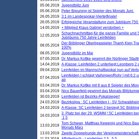
05.06.2019
Jugendblitz Juni
05.06.2019
Peter Breuning ist Spieler des Monats Juni.
26.05.2019
3:1 im Landespokal-Viertelfinale!
26.05.2019
Erfolgreiche Veranstaltung zum Jubiläum 750
14.05.2019
+ Mitglied Klaus Gabriel verstorben +
Schachnachmittag für die ganze Familie und 
12.05.2019
Jubiläums 750 Jahre Leinfelden
Der Böblinger Oberligaspieler Thanh Kien Tran
08.05.2019
100%
08.05.2019
Jugendblitz im Mai
07.05.2019
Dr. Markus Kottke gewinnt die Nürtinger Stadt
14.04.2019
A-Klasse: Leinfelden 2 unterliegt Leonberg 2 a
09.04.2019
Leinfelden im Mannschaftspokal nun auf Ver
Leinfelden I schlägt Vaihingen/Rohr I mit 6:2 
07.04.2019
ab
03.04.2019
Dr. Markus Kottke mit 8 aus 8 Spieler des Mona
03.04.2019
Nico Bauerfeld gewinnt das Monats-Blitzturnier
30.03.2019
Leinfelden ist Bezirks-Pokalsieger!
24.03.2019
Bezirksliga : SC Leinfelden I - SV Schwaikheim
24.03.2019
A-Klasse: SC Leinfelden 2 besiegt SC Böbling
3. Platz bei der 29. WSMM ! SC Leinfelden b
16.03.2019
:1,5
Tom Schwan, Matthias Kewenig und Nico Baue
13.03.2019
Monats März
13.03.2019
Zweite Doppelrunde der Vereinsmeisterschaft i
11.03.2019
Affalterbach - Leinfelden 2,5 . 5,5