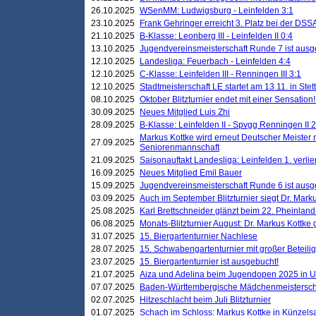
26.10.2025
WSenMM: Ludwigsburg - Leinfelden 3:1
23.10.2025
Frank Gehringer erreicht 3. Platz bei der DS
21.10.2025
B-Klasse: Leonberg III - Leinfelden II 0:4
13.10.2025
Jugendvereinsmeisterschaft Runde 7 ist ausg
12.10.2025
Landesliga: Feuerbach - Leinfelden 4:4
12.10.2025
C-Klasse: Leinfelden III - Renningen III 3:1
12.10.2025
Stadtmeisterschaft LE startet am 13.11. in Stet
08.10.2025
Oktober Blitzturnier endet mit einer Sensation!
30.09.2025
Neues Mitglied Luis Zhi
28.09.2025
B-Klasse: Leinfelden II - Spvgg Renningen II 2
Markus Kottke wird erneut Deutscher Meister 
27.09.2025
Seniorenmannschaft
21.09.2025
Saisonauftakt Landesliga: Leinfelden 1. verlier
16.09.2025
Neues Mitglied Emil Bauer
15.09.2025
Jugendvereinsmeisterschaft Runde 6 ist ausg
03.09.2025
Auch im September Blitzturnier siegt Dr. Mark
25.08.2025
Karl Brettschneider glänzt beim 22. Pheinlan
06.08.2025
Monats-Blitzturnier August: Dr. Markus Kottke
31.07.2025
15. Biergartenturnier Nachlese
28.07.2025
15. Schwabengartenturnier mit großer Beteili
23.07.2025
15. Biergartenturnier ist ausgebucht!
21.07.2025
Aiza und Adelina beim Jugendopen 2025 in 
07.07.2025
Baden-Württembergische Mädchenmeistersch
02.07.2025
Hitzeschlacht beim Juli Blitzturnier
01.07.2025
Schach im Schloss: Markus Kottke in Künzels