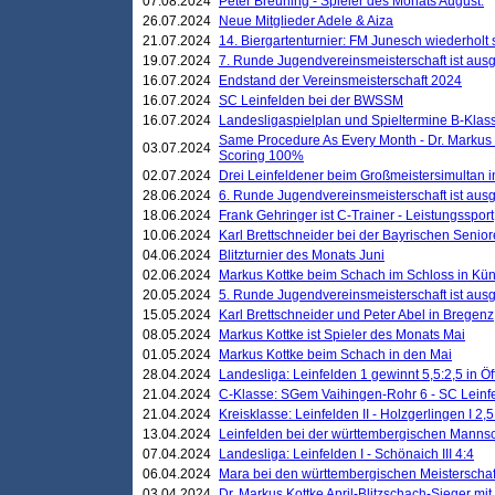
07.08.2024
Peter Breuning - Spieler des Monats August.
26.07.2024
Neue Mitglieder Adele & Aiza
21.07.2024
14. Biergartenturnier: FM Junesch wiederholt
19.07.2024
7. Runde Jugendvereinsmeisterschaft ist ausg
16.07.2024
Endstand der Vereinsmeisterschaft 2024
16.07.2024
SC Leinfelden bei der BWSSM
16.07.2024
Landesligaspielplan und Spieltermine B-Kla
Same Procedure As Every Month - Dr. Markus 
03.07.2024
Scoring 100%
02.07.2024
Drei Leinfeldener beim Großmeistersimultan 
28.06.2024
6. Runde Jugendvereinsmeisterschaft ist ausg
18.06.2024
Frank Gehringer ist C-Trainer - Leistungssport
10.06.2024
Karl Brettschneider bei der Bayrischen Senio
04.06.2024
Blitzturnier des Monats Juni
02.06.2024
Markus Kottke beim Schach im Schloss in Kü
20.05.2024
5. Runde Jugendvereinsmeisterschaft ist ausg
15.05.2024
Karl Brettschneider und Peter Abel in Bregenz
08.05.2024
Markus Kottke ist Spieler des Monats Mai
01.05.2024
Markus Kottke beim Schach in den Mai
28.04.2024
Landesliga: Leinfelden 1 gewinnt 5,5:2,5 in Ö
21.04.2024
C-Klasse: SGem Vaihingen-Rohr 6 - SC Leinfe
21.04.2024
Kreisklasse: Leinfelden II - Holzgerlingen I 2,5
13.04.2024
Leinfelden bei der württembergischen Mannsc
07.04.2024
Landesliga: Leinfelden I - Schönaich III 4:4
06.04.2024
Mara bei den württembergischen Meisterscha
03.04.2024
Dr. Markus Kottke April-Blitzschach-Sieger mit