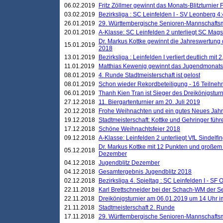
06.02.2019
Fritz Zöllmer gewinnt das Monats-Blitzturnier 
03.02.2019
Bezirksliga : SC Leinfelden I - SV Leonberg 4:
26.01.2019
29. Württembergische Senioren-Mannschaftsm
20.01.2019
A-Klasse: SC Leinfelden 2 unterliegt SC Magst
Dr. Markus Kottke gewinnt die Jahreswertung d
15.01.2019
2018
13.01.2019
Bezirksliga : Leinfelden I verliert deutlich mit 
11.01.2019
Matthias Kewenig gewinnt das Jugendmonatsbl
08.01.2019
4. Runde Stadtmeisterschaft ist gelost
08.01.2019
Schon wieder Rekordbeteiligung - 16 Teilneh
06.01.2019
Thanh Kien Tran ist Sieger des Dreikönigstur
27.12.2018
11. Biergartenturnier am 20. Juli 2019
20.12.2018
Frohe Weihnachten und ein gutes Neues Jah
19.12.2018
Stadtmeisterschaft: Kottke und Gehringer führ
17.12.2018
Schöne Weihnachtsfeier 2018
09.12.2018
A-Klasse: Leinfelden 2 unterliegt VfL Sindelfin
Dr. Markus Kottke mit 12 Punkten und großem
05.12.2018
Dezember
04.12.2018
Jugendblitz Dezember
04.12.2018
Gesamtergebnis Jugendblitz 2018
02.12.2018
Bezirksliga 4. Spieltag : SC Leinfelden I - SF O
22.11.2018
Karl Brettschneider bei der Schach-WM der S
22.11.2018
Dreikönigsturnier am 06.01.2019 um 14 Uhr im 
21.11.2018
Stadtmeisterschaft 2. Runde
17.11.2018
29. Württembergische Senioren-Mannschaftsm