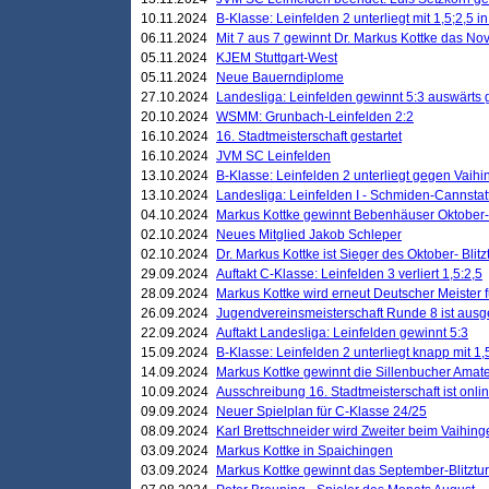
10.11.2024
B-Klasse: Leinfelden 2 unterliegt mit 1,5;2,5 
06.11.2024
Mit 7 aus 7 gewinnt Dr. Markus Kottke das Nov
05.11.2024
KJEM Stuttgart-West
05.11.2024
Neue Bauerndiplome
27.10.2024
Landesliga: Leinfelden gewinnt 5:3 auswärts
20.10.2024
WSMM: Grunbach-Leinfelden 2:2
16.10.2024
16. Stadtmeisterschaft gestartet
16.10.2024
JVM SC Leinfelden
13.10.2024
B-Klasse: Leinfelden 2 unterliegt gegen Vaihi
13.10.2024
Landesliga: Leinfelden I - Schmiden-Cannstatt 
04.10.2024
Markus Kottke gewinnt Bebenhäuser Oktober-B
02.10.2024
Neues Mitglied Jakob Schleper
02.10.2024
Dr. Markus Kottke ist Sieger des Oktober- Blitz
29.09.2024
Auftakt C-Klasse: Leinfelden 3 verliert 1,5:2,5
28.09.2024
Markus Kottke wird erneut Deutscher Meister 
26.09.2024
Jugendvereinsmeisterschaft Runde 8 ist ausg
22.09.2024
Auftakt Landesliga: Leinfelden gewinnt 5:3
15.09.2024
B-Klasse: Leinfelden 2 unterliegt knapp mit 1,
14.09.2024
Markus Kottke gewinnt die Sillenbucher Amate
10.09.2024
Ausschreibung 16. Stadtmeisterschaft ist onli
09.09.2024
Neuer Spielplan für C-Klasse 24/25
08.09.2024
Karl Brettschneider wird Zweiter beim Vaihing
03.09.2024
Markus Kottke in Spaichingen
03.09.2024
Markus Kottke gewinnt das September-Blitztur