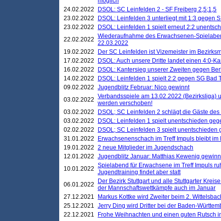
möglich
24.02.2022
DSOL: SC Leinfelden 2 - SF Freiberg 2,5;1,5
23.02.2022
DSOL: Leinfelden 3 unterliegt mit 1:3 gegen S
23.02.2022
DSOL: Leinfelden 1 spielt erneut 2:2 unentsc
Wiederaufnahme des Erwachsenen-Spielabend
22.02.2022
22.03.2022
19.02.2022
Der SC Leinfelden ist Vizemeister im Bezirksm
17.02.2022
DSOL: Auch unsere Dritte landet einen 4:0-Ka
16.02.2022
DSOL: Kantersieg unserer Zweiten gegen Ber
14.02.2022
DSOL: Leinfelden 1 spielt 2:2 gegen SG Bad 
09.02.2022
Jugendblitz Februar: Nico gewinnt
Verbandsspiele am 13.02.2022 (Bezirksliga) 
03.02.2022
werden verschoben!
03.02.2022
DSOL; SC Leinfelden 2 schlägt die Gäste des
03.02.2022
DSOL: Leinfelden 1 spielt unentschieden gege
02.02.2022
DSOL; SC Leinfelden 3 spielt unentschieden
31.01.2022
Erwachsenenschach im Treff Impuls bleibt im
19.01.2022
2 neue Mitglieder im Jugendschach
12.01.2022
Jugendblitz Januar: Matthias Kewenig gewinn
Spielabend für Erwachsene im Treff Impuls ru
10.01.2022
Jugendtraining findet aber statt
Der Bezirk Stuttgart und alle Stuttgarter Krei
06.01.2022
der Mannschaftswettkämpfe auch im Januar
27.12.2021
Markus Kottke wird Zweiter beim 2. Wittelsb
25.12.2021
Jerry Ding wird Dritter bei der Baden-Württem
22.12.2021
Frohe Weihnachten und einen guten Rutsch i