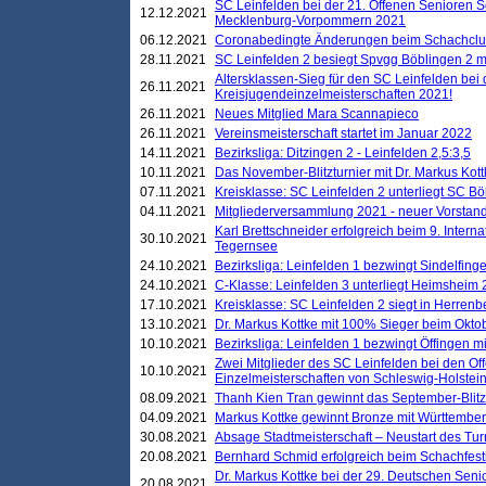
SC Leinfelden bei der 21. Offenen Senioren S
12.12.2021
Mecklenburg-Vorpommern 2021
06.12.2021
Coronabedingte Änderungen beim Schachclub 
28.11.2021
SC Leinfelden 2 besiegt Spvgg Böblingen 2 mi
Altersklassen-Sieg für den SC Leinfelden bei
26.11.2021
Kreisjugendeinzelmeisterschaften 2021!
26.11.2021
Neues Mitglied Mara Scannapieco
26.11.2021
Vereinsmeisterschaft startet im Januar 2022
14.11.2021
Bezirksliga: Ditzingen 2 - Leinfelden 2,5:3,5
10.11.2021
Das November-Blitzturnier mit Dr. Markus Kott
07.11.2021
Kreisklasse: SC Leinfelden 2 unterliegt SC B
04.11.2021
Mitgliederversammlung 2021 - neuer Vorstan
Karl Brettschneider erfolgreich beim 9. Inte
30.10.2021
Tegernsee
24.10.2021
Bezirksliga: Leinfelden 1 bezwingt Sindelfinge
24.10.2021
C-Klasse: Leinfelden 3 unterliegt Heimsheim 2
17.10.2021
Kreisklasse: SC Leinfelden 2 siegt in Herrenbe
13.10.2021
Dr. Markus Kottke mit 100% Sieger beim Oktobe
10.10.2021
Bezirksliga: Leinfelden 1 bezwingt Öffingen mi
Zwei Mitglieder des SC Leinfelden bei den Of
10.10.2021
Einzelmeisterschaften von Schleswig-Holstei
08.09.2021
Thanh Kien Tran gewinnt das September-Blitz
04.09.2021
Markus Kottke gewinnt Bronze mit Württemberg
30.08.2021
Absage Stadtmeisterschaft – Neustart des Tur
20.08.2021
Bernhard Schmid erfolgreich beim Schachfesti
Dr. Markus Kottke bei der 29. Deutschen Sen
20.08.2021