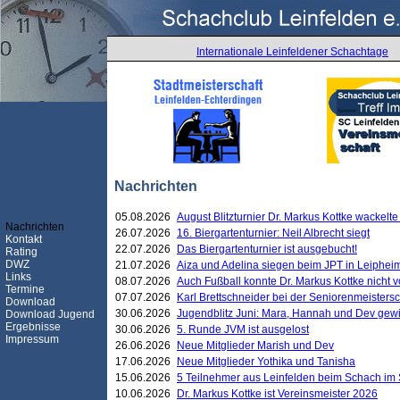
Internationale Leinfeldener Schachtage
Nachrichten
05.08.2026
August Blitzturnier Dr. Markus Kottke wackel
Nachrichten
26.07.2026
16. Biergartenturnier: Neil Albrecht siegt
Kontakt
22.07.2026
Das Biergartenturnier ist ausgebucht!
Rating
DWZ
21.07.2026
Aiza und Adelina siegen beim JPT in Leiphei
Links
08.07.2026
Auch Fußball konnte Dr. Markus Kottke nicht
Termine
07.07.2026
Karl Brettschneider bei der Seniorenmeister
Download
30.06.2026
Jugendblitz Juni: Mara, Hannah und Dev gew
Download Jugend
Ergebnisse
30.06.2026
5. Runde JVM ist ausgelost
Impressum
26.06.2026
Neue Mitglieder Marish und Dev
17.06.2026
Neue Mitglieder Yothika und Tanisha
15.06.2026
5 Teilnehmer aus Leinfelden beim Schach im 
10.06.2026
Dr. Markus Kottke ist Vereinsmeister 2026