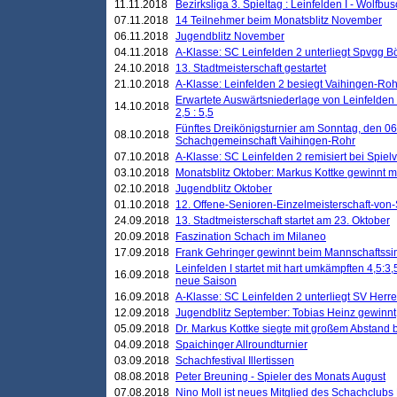
11.11.2018
Bezirksliga 3. Spieltag : Leinfelden I - Wolfbusch
07.11.2018
14 Teilnehmer beim Monatsblitz November
06.11.2018
Jugendblitz November
04.11.2018
A-Klasse: SC Leinfelden 2 unterliegt Spvgg Bö
24.10.2018
13. Stadtmeisterschaft gestartet
21.10.2018
A-Klasse: Leinfelden 2 besiegt Vaihingen-Rohr 
Erwartete Auswärtsniederlage von Leinfelden 
14.10.2018
2,5 : 5,5
Fünftes Dreikönigsturnier am Sonntag, den 0
08.10.2018
Schachgemeinschaft Vaihingen-Rohr
07.10.2018
A-Klasse: SC Leinfelden 2 remisiert bei Spie
03.10.2018
Monatsblitz Oktober: Markus Kottke gewinnt mi
02.10.2018
Jugendblitz Oktober
01.10.2018
12. Offene-Senioren-Einzelmeisterschaft-von
24.09.2018
13. Stadtmeisterschaft startet am 23. Oktober
20.09.2018
Faszination Schach im Milaneo
17.09.2018
Frank Gehringer gewinnt beim Mannschaftssi
Leinfelden I startet mit hart umkämpften 4,5:
16.09.2018
neue Saison
16.09.2018
A-Klasse: SC Leinfelden 2 unterliegt SV Herre
12.09.2018
Jugendblitz September: Tobias Heinz gewinnt
05.09.2018
Dr. Markus Kottke siegte mit großem Abstand 
04.09.2018
Spaichinger Allroundturnier
03.09.2018
Schachfestival Illertissen
08.08.2018
Peter Breuning - Spieler des Monats August
07.08.2018
Nino Moll ist neues Mitglied des Schachclubs