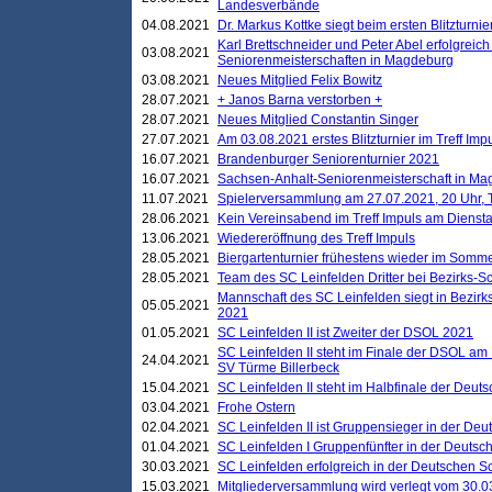
Landesverbände
04.08.2021
Dr. Markus Kottke siegt beim ersten Blitzturn
Karl Brettschneider und Peter Abel erfolgreic
03.08.2021
Seniorenmeisterschaften in Magdeburg
03.08.2021
Neues Mitglied Felix Bowitz
28.07.2021
+ Janos Barna verstorben +
28.07.2021
Neues Mitglied Constantin Singer
27.07.2021
Am 03.08.2021 erstes Blitzturnier im Treff Im
16.07.2021
Brandenburger Seniorenturnier 2021
16.07.2021
Sachsen-Anhalt-Seniorenmeisterschaft in M
11.07.2021
Spielerversammlung am 27.07.2021, 20 Uhr, T
28.06.2021
Kein Vereinsabend im Treff Impuls am Dienst
13.06.2021
Wiedereröffnung des Treff Impuls
28.05.2021
Biergartenturnier frühestens wieder im Somm
28.05.2021
Team des SC Leinfelden Dritter bei Bezirks-S
Mannschaft des SC Leinfelden siegt in Bezirks
05.05.2021
2021
01.05.2021
SC Leinfelden II ist Zweiter der DSOL 2021
SC Leinfelden II steht im Finale der DSOL am 
24.04.2021
SV Türme Billerbeck
15.04.2021
SC Leinfelden II steht im Halbfinale der Deu
03.04.2021
Frohe Ostern
02.04.2021
SC Leinfelden II ist Gruppensieger in der De
01.04.2021
SC Leinfelden I Gruppenfünfter in der Deuts
30.03.2021
SC Leinfelden erfolgreich in der Deutschen 
15.03.2021
Mitgliederversammlung wird verlegt vom 30.0