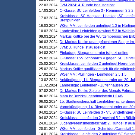
22.03.2024
JVM 2024: 4. Runde ist ausgelost
17.03.2024
C-Klasse: SC Leinfelden 3 - Renningen 3 2:2
Kreisklasse: SC Magstadt 1 besiegt SC Leinfe
17.03.2024
Brettpunkten
16.03.2024
WSenMM: Leinfelden unterliegt 1:3 in Nürting
10.03.2024
Landesliga: Leinfelden gewinnt 5:3 in Waibli
09.03.2024
Markus Kottke bei der Württembergischen Blit
06.03.2024
Dr. Markus Kottke unangefochtener Sieger im M
04.03.2024
JVM: 3. Runde ist ausgelost
04.03.2024
Einladung Biergartenturnier ist jetzt online
25.02.2024
C-Klasse: TSV Schönaich V gegen SC Leinfelde
25.02.2024
Kreisklasse: Leinfelden 2 unterliegt Herrenber
25.02.2024
Markus Kottke qualifiziert sich für die württem
17.02.2024
WSenMM: Pfullingen - Leinfelden 2,5:1,5
13.02.2024
Ankündigung: 14. Biergartenturnier am 20. Ju
11.02.2024
Landesliga: Leinfelden - Zuffenhausen 3:5
07.02.2024
Dr. Markus Kottke Spieler des Monats Februar
06.02.2024
Mara ist Bezirksjugendmeisterin U14W
06.02.2024
15. Stadtmeisterschaft Leinfelden-Echterding
06.02.2024
Vorankündigung: 14. Biergartenturnier am 20
04.02.2024
C-Klasse: SC Leinfelden 3 - VfL Sindelfingen 
04.02.2024
Kreisklasse: Leinfelden 2 gewinnt 5:1 in Böbl
24.01.2024
Jugendvereinsmeisterschaft: 2. Runde ist aus
20.01.2024
WSenMM: Leinfelden - Schmiden/Cannstatt 1,
14.01.2024
Kreisklasse: Leinfelden 2 unterliegt SC Stette