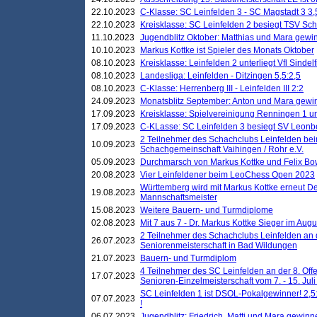
22.10.2023
C-Klasse: SC Leinfelden 3 - SC Magstadt 3 3,
22.10.2023
Kreisklasse: SC Leinfelden 2 besiegt TSV Schö
11.10.2023
Jugendblitz Oktober: Matthias und Mara gewi
10.10.2023
Markus Kottke ist Spieler des Monats Oktober
08.10.2023
Kreisklasse: Leinfelden 2 unterliegt Vfl Sindel
08.10.2023
Landesliga: Leinfelden - Ditzingen 5,5:2,5
08.10.2023
C-Klasse: Herrenberg III - Leinfelden III 2:2
24.09.2023
Monatsblitz September: Anton und Mara gew
17.09.2023
Kreisklasse: Spielvereinigung Renningen 1 unt
17.09.2023
C-KLasse: SC Leinfelden 3 besiegt SV Leonbe
2 Teilnehmer des Schachclubs Leinfelden bei
10.09.2023
Schachgemeinschaft Vaihingen / Rohr e.V.
05.09.2023
Durchmarsch von Markus Kottke und Felix Bow
20.08.2023
Vier Leinfeldener beim LeoChess Open 2023
Württemberg wird mit Markus Kottke erneut D
19.08.2023
Mannschaftsmeister
15.08.2023
Weitere Bauern- und Turmdiplome
02.08.2023
Mit 7 aus 7 - Dr. Markus Kottke Sieger im Augus
2 Teilnehmer des Schachclubs Leinfelden an 
26.07.2023
Seniorenmeisterschaft in Bad Wildungen
21.07.2023
Bauern- und Turmdiplom
4 Teilnehmer des SC Leinfelden an der 8. O
17.07.2023
Senioren-Einzelmeisterschaft vom 7. - 15. Jul
SC Leinfelden 1 ist DSOL-Pokalgewinner! 2,5:1
07.07.2023
!
06.07.2023
Jugendblitz: Friedrich, Matti und Mara gewinn