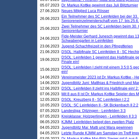
05.07.2023
Dr. Markus Kottke gewinnt das Juli Blitzturnier
27.06.2023
Neues Mitglied Luca Rösser
Ein Teilnehmer des SC Leinfelden bei der 33.
26.06.2023
Senioreneinzelmeisterschaft vom 17. bis 25.
Zwei Teilnehmer des SC Leinfelden beim 30.
25.06.2023
Seniorenturnier
Fide-Meister Gerhard Junesch gewinnt das 1
24.06.2023
Schwabengarten in Leinfelden
23.06.2023
Jugend-Schachfreizeit in den Pfingstferien
21.06.2023
DSOL: Halbfinale SC Leinfelden II - SC Hechi
DSOL: Leinfelden 1 gewinnt das Halbfinale geg
19.06.2023
Finale ein!
DSOL: Leinfelden I zieht mit einem 3.5:0,5 g
15.06.2023
ein!
14.06.2023
Vereinsmeister 2023 ist Dr. Markus Kottke - 
14.06.2023
Jugendblitz Juni: Matthias & Friedrich und M
12.06.2023
DSOL: Leinfelden II zieht ins Halbfinale ein! 2
07.06.2023
Mit 8 aus 8 ist Dr. Markus Kottke Spieler des 
12.05.2023
DSOL: Kreuzberg II - SC Leinfelden I 2:2
10.05.2023
DSOL: SC Leinfelden II - SK Bickenbach II 2:2
07.05.2023
Landesliga: Ditzingen - Leinfelden 3:3
07.05.2023
Kreisklasse: Holzgerlingen - Leinfelden II 3:3
06.05.2023
KJMM: Leinfelden belegt den zweiten Platz
04.05.2023
Jugendblitz Mai: Matti und Mara gewinnen
04.05.2023
Letzte Runde KJMM am Samstag im Treff Imp
03.05.2023
Dr. Markus Kottke Mai-Blitz Sieger mit 6 aus 6