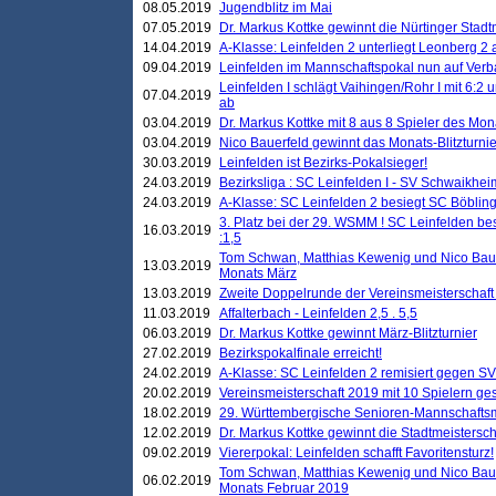
08.05.2019
Jugendblitz im Mai
07.05.2019
Dr. Markus Kottke gewinnt die Nürtinger Stadt
14.04.2019
A-Klasse: Leinfelden 2 unterliegt Leonberg 2 a
09.04.2019
Leinfelden im Mannschaftspokal nun auf Ver
Leinfelden I schlägt Vaihingen/Rohr I mit 6:2 
07.04.2019
ab
03.04.2019
Dr. Markus Kottke mit 8 aus 8 Spieler des Mona
03.04.2019
Nico Bauerfeld gewinnt das Monats-Blitzturnier
30.03.2019
Leinfelden ist Bezirks-Pokalsieger!
24.03.2019
Bezirksliga : SC Leinfelden I - SV Schwaikheim
24.03.2019
A-Klasse: SC Leinfelden 2 besiegt SC Böbling
3. Platz bei der 29. WSMM ! SC Leinfelden b
16.03.2019
:1,5
Tom Schwan, Matthias Kewenig und Nico Baue
13.03.2019
Monats März
13.03.2019
Zweite Doppelrunde der Vereinsmeisterschaft i
11.03.2019
Affalterbach - Leinfelden 2,5 . 5,5
06.03.2019
Dr. Markus Kottke gewinnt März-Blitzturnier
27.02.2019
Bezirkspokalfinale erreicht!
24.02.2019
A-Klasse: SC Leinfelden 2 remisiert gegen SV
20.02.2019
Vereinsmeisterschaft 2019 mit 10 Spielern ges
18.02.2019
29. Württembergische Senioren-Mannschaftsm
12.02.2019
Dr. Markus Kottke gewinnt die Stadtmeistersc
09.02.2019
Viererpokal: Leinfelden schafft Favoritensturz!
Tom Schwan, Matthias Kewenig und Nico Baue
06.02.2019
Monats Februar 2019