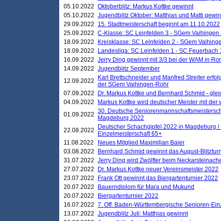
05.10.2022
Oktoberblitz: Markus Kottke gewinnt
05.10.2022
Jugendblitz Oktober: Matthias und Matti gewi
29.09.2022
15. Stadtmeisterschaft beginnt am 11.10.2022
25.09.2022
C-Klasse: SC Leinfelden 3 - SGem Vaihingen 
18.09.2022
Kreisklasse: SC Leinfelden 2 - SGem Vaihinge
18.09.2022
Landesliga: SC Leinfelden 1 - SC Feuerbach 
16.09.2022
Jerry Ding gewinnt mit 3/3 bei der WAM in 
14.09.2022
Jugendblitz September
Karl Brettschneider und Manfred Streiter erfo
12.09.2022
der SGem Vaihingen-Rohr
07.09.2022
Dr. Markus Kottke und Bernhard Schmid - glei
04.09.2022
Markus Kottke wird deutscher Meister mit de
30. Deutsche Seniorenmannschaftsmeistersch
01.09.2022
Magdeburg 2022
Deutscher Schachgipfel 2022 in Magdeburg /
22.08.2022
Einzelmeisterschaft 65+
11.08.2022
Neues Mitglied Maximilian Baier
03.08.2022
Bernhard Schmid gewinnt das August-Blitzturn
31.07.2022
Jerry Ding wird Zwölfter beim Neckarsteinac
27.07.2022
Dr. Markus Kottke neuer Vereinsmeister 2022
23.07.2022
Frank Ott gewinnt das Biergartenturnier 2022
20.07.2022
Bauerndiplom für Mara und Mukund
20.07.2022
Biergartenturnier 2022
16.07.2022
7. Off. Baden-Württembergische Senioren-Ein
13.07.2022
Jugendblitz Juli: Matthias gewinnt