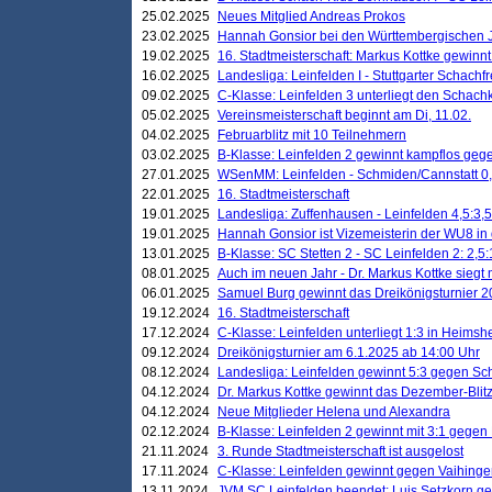
25.02.2025
Neues Mitglied Andreas Prokos
23.02.2025
Hannah Gonsior bei den Württembergischen 
19.02.2025
16. Stadtmeisterschaft: Markus Kottke gewinnt 
16.02.2025
Landesliga: Leinfelden I - Stuttgarter Schachfr
09.02.2025
C-Klasse: Leinfelden 3 unterliegt den Schach
05.02.2025
Vereinsmeisterschaft beginnt am Di, 11.02.
04.02.2025
Februarblitz mit 10 Teilnehmern
03.02.2025
B-Klasse: Leinfelden 2 gewinnt kampflos ge
27.01.2025
WSenMM: Leinfelden - Schmiden/Cannstatt 0,
22.01.2025
16. Stadtmeisterschaft
19.01.2025
Landesliga: Zuffenhausen - Leinfelden 4,5:3,5
19.01.2025
Hannah Gonsior ist Vizemeisterin der WU8 i
13.01.2025
B-Klasse: SC Stetten 2 - SC Leinfelden 2: 2,5:
08.01.2025
Auch im neuen Jahr - Dr. Markus Kottke siegt 
06.01.2025
Samuel Burg gewinnt das Dreikönigsturnier 
19.12.2024
16. Stadtmeisterschaft
17.12.2024
C-Klasse: Leinfelden unterliegt 1:3 in Heimsh
09.12.2024
Dreikönigsturnier am 6.1.2025 ab 14:00 Uhr
08.12.2024
Landesliga: Leinfelden gewinnt 5:3 gegen Sc
04.12.2024
Dr. Markus Kottke gewinnt das Dezember-Blitz
04.12.2024
Neue Mitglieder Helena und Alexandra
02.12.2024
B-Klasse: Leinfelden 2 gewinnt mit 3:1 gegen
21.11.2024
3. Runde Stadtmeisterschaft ist ausgelost
17.11.2024
C-Klasse: Leinfelden gewinnt gegen Vaihinge
13.11.2024
JVM SC Leinfelden beendet: Luis Setzkorn ge