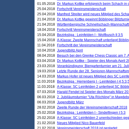
01.05.2018
Dr. Markus Kottke erfolgreich beim Schach in
25.04.2018
Fortschritt Vereinsmeisterschaft
25.04.2018
Manfred Streiter wird neues Mitglied des Sch
21.04.2018
Dr. Markus Kottke gewinnt Böblinger Blitzturni
21.04.2018
Württembergische Schnellschach-Mannschafts
18.04.2018
Fortschritt Vereinsmeisterschaft
15.04.2018
Bezirksliga : Leinfelden I - Wolfbusch II 3:5
15.04.2018
A-Klasse: Zweite Mannschaft unterliegt Böblin
11.04.2018
Fortschritt der Vereinsmeisterschaft
10.04.2018
Jugendblitz April
08.04.2018
Besuch bei den Grenke Chess Classic am 7. A
03.04.2018
Dr. Markus Kottke - Spieler des Monats April 
23.03.2018
Vorankündigung: Biergartenturnier am 21. Jul
19.03.2018
Letzte Runde der 28. Senioren-Mannschaftsme
14.03.2018
Markus Hofer ist neues Mitglied des SC Leinf
11.03.2018
Bezirksliga : Herrenberg I - Leinfelden I 4,5:3,
11.03.2018
A-Klasse: SC Leinfelden 2 unterliegt SC Böbli
07.03.2018
Harald Fendel ist Spieler des Monats März 2
06.03.2018
2. Jubiläumsturnier "Uta Röchling" in Magdebu
06.03.2018
Jugendblitz März
28.02.2018
Zweite Runde der Vereinsmeisterschaft 2018
25.02.2018
Bezirksliga : Leinfelden I - Sindelfingen I 5:3
25.02.2018
A-Klasse: SC Leinfelden 2 unentschieden geg
21.02.2018
Neues Mitglied Nico Bauerfeld
21.02.2018
Vereinsmeisterschaft 2018 ist gestartet