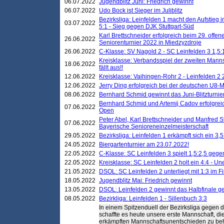
06.07.2022
Jugendblitz Juni: Friedrich gewinnt
06.07.2022
Udo Bock ist Sieger im Juliblitz
Bezirksliga: Leinfelden 1 macht den Aufstieg i
03.07.2022
5:1 - Sieg gegen DJK Stuttgart-Süd
Karl Brettschneider erfolgreich beim 29. off
26.06.2022
Seniorenturnier 2022 in Miedzyzdroje
26.06.2022
C-Klasse: SV Nagold 2 - SC Leinfelden 3 1,5:
Kreisklasse: Verbandsspiel der zweiten Manns
18.06.2022
fällt aus!!
12.06.2022
Kreisklasse: Vaihingen-Rohr 2 - Leinfelden 2 
12.06.2022
Jerry Ding erfolgreich bei der deutschen U8-M
08.06.2022
Bernhard Schmid gewinnt das Juni-Blitzturnie
Bernhard Schmid und Artemij Cadov erfolgreic
07.06.2022
Open
Peter Abel, Karl Brettschneider und Manfred St
07.06.2022
Bayerische Senioreneinzelmeisterschaft
29.05.2022
Bezirksliga: Leinfelden 1 erkämpft sich ein 3,
24.05.2022
Biergartenturnier am 23.07.2022!
22.05.2022
C-Klasse: SC Leinfelden 3 spielt 1,5:2,5 geg
22.05.2022
Kreisklasse: SC Leinfelden 2 holt ein 4:4 - 
21.05.2022
DSOL: SC Leinfelden 2 unterliegt mit 1:3 im F
18.05.2022
Jugendblitz Mai: Friedrich gewinnt
13.05.2022
DSOL: Leinfelden 2 gewinnt das Halbfinale geg
08.05.2022
Bezirkliga: Leinfelden 1 - Sillenbuch 3:3
In einem Spitzenduell der Bezirksliga gegen 
schaffte es heute unsere erste Mannschaft, di
erkämpften Mannschaftsunentschieden zu beh