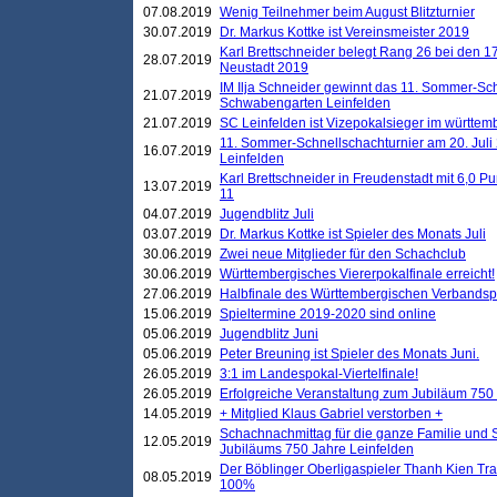
07.08.2019
Wenig Teilnehmer beim August Blitzturnier
30.07.2019
Dr. Markus Kottke ist Vereinsmeister 2019
Karl Brettschneider belegt Rang 26 bei den 1
28.07.2019
Neustadt 2019
IM Ilja Schneider gewinnt das 11. Sommer-Sch
21.07.2019
Schwabengarten Leinfelden
21.07.2019
SC Leinfelden ist Vizepokalsieger im württem
11. Sommer-Schnellschachturnier am 20. Jul
16.07.2019
Leinfelden
Karl Brettschneider in Freudenstadt mit 6,0 
13.07.2019
11
04.07.2019
Jugendblitz Juli
03.07.2019
Dr. Markus Kottke ist Spieler des Monats Juli
30.06.2019
Zwei neue Mitglieder für den Schachclub
30.06.2019
Württembergisches Viererpokalfinale erreicht!
27.06.2019
Halbfinale des Württembergischen Verbands
15.06.2019
Spieltermine 2019-2020 sind online
05.06.2019
Jugendblitz Juni
05.06.2019
Peter Breuning ist Spieler des Monats Juni.
26.05.2019
3:1 im Landespokal-Viertelfinale!
26.05.2019
Erfolgreiche Veranstaltung zum Jubiläum 750
14.05.2019
+ Mitglied Klaus Gabriel verstorben +
Schachnachmittag für die ganze Familie und 
12.05.2019
Jubiläums 750 Jahre Leinfelden
Der Böblinger Oberligaspieler Thanh Kien Tran
08.05.2019
100%