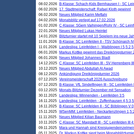
08.02.2026
B-Klasse: Schach-Kids Bernhausen I - SC Leinf
06.02.2026
17. Stadtmeisterschaft: Rafael Kloth gewinnt
06.02.2026
Neues Mitglied Karim Meftahi
04.02.2026
Monatsblitz verlegt auf 17.02.2026
01.02.2026
C-Klasse: SGem Vaihingen/Rohr IV - SC Leinfel
22.01.2026
Neues Mitglied Lukas Heintel
14.01.2026
Blitzturnier startet mit 10 Spielern ins neue J
11.01.2026
B-Klasse: SC Leinfelden II - TSV Schönaich IV
11.01.2026
Landesliga: Leinfelden I - Waiblingen I 5,5:2,5
06.01.2026
Markus Kottke gewinnt das Dreikönigsturnier
06.01.2026
Neues Mitglied Johannes Bladt
14.12.2025
C-Klasse: SC Leinfelden III - SV Herrenberg III
10.12.2025
Neues Mitglied Abdullah Al Awad
08.12.2025
Ankündigung Dreikönigsturnier 2026
07.12.2025
Vereinsmeisterschaft 2026 Ausschreibung
07.12.2025
B-Klasse: VfL Sindelfingen III - SC Leinfelden I
03.12.2025
Monats-Blitzturnier Dezember mit Sensation
30.11.2025
Landesliga: Winnenden - Leinfelden 3:5
16.11.2025
Landesliga: Leinfelden - Zuffenhausen 4,5:3,5
16.11.2025
B-Klasse: SC Leinfelden II - SC Böblingen V 0
15.11.2025
WSenMM: Leinfelden - Neckartenzlingen 1,5:
11.11.2025
Neues Mitglied Kilian Baumann
10.11.2025
C-Klasse: SC Magstadt III - SC Leinfelden III 4
09.11.2025
Mara und Hannah sind Kreisjugendeinzelmei
05.11.2025
Dr. Markus Kottke siegt beim Monatsblitzturn