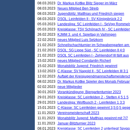
08.03.2023
Dr. Markus Kottke Blitz Sieger im März
08.03.2023
Neues Mitglied Ben Streib
08.03.2023
Jugendblitz: Matthias und Friedrich siegen
08.03.2023
DSOL: Leinfelden II - SV Königsbrück 2:2
05.03.2023
Landesliga: SC Leinfelden I - SpVgg Rommels
05.03.2023
Kreisklasse: TSV Schönach IV - SC Leinfelden 
26.02.2023
KJMM 3. und 4. Spieltag in Vaihingen
22.02.2023
neues Mitglied Luis Setzkorn
21.02.2023
Schnellschachturnier im Schwabengarten am
21.02.2023
DSOL: SG Lippe Süd - SC Leinfelden II 4:0
21.02.2023
DSOL SC Leinfelden I - Zehlendorf III fällt aus
15.02.2023
neues Mitglied Constantin Richert
15.02.2023
Monatsblitz Jugend: Friedrich gewinnt
13.02.2023
C-Klasse: SV Nagold II - SC Leinfelden III 3:1
12.02.2023
Auftakt der Kreisjugendmannschaftsmeistersc
08.02.2023
Dr. Markus Kottke Spieler des Monats Februar
02.02.2023
neue Mitglieder
30.01.2023
Vorankündigung: Biergartenturnier 2023
29.01.2023
Kreisklasse: SC Leinfelden 2 - Stetten 4,5:1,5
29.01.2023
Landesliga: Wolfbusch 2 - Leinfelden 1 3:3
15.01.2023
C-Klasse: SC Leinfelden gewinnt 3,5:0,5 geg
11.01.2023
Vereinsmeisterschaft 2023
11.01.2023
Monatsblitz Jugend: Matthias gewinnt mit 7/7
11.01.2023
Januar-Blitzturnier 2023
08.01.2023
Kreisklasse: SC Leinfelden 2 unterliegt Spvg