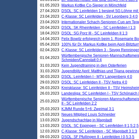
01.05.2023
Markus Kottke Co-Sieger in Mönchfeld
27.04.2023
DSOL: SC Leinfelden 1 besiegt SG Löhne mit 
23.04.2023
C-Klasse: SC Leinfelden - SV Leonberg 3 4:0
23.04.2023
Internationaler Schach-Senioren-Cup am Te
20.04.2023
DSOL: SK Rheinfelden - SC Leinfelden I 1:3
18.04.2023
DSOL: SG Porz III - SC Leinfelden II 1:3
14.04.2023
Felix Bowitz erfolgreich beim 1. Rosemarie B
05.04.2023
100% für Dr. Markus Kottke beim April-Blitztur
02.04.2023
C-Klasse: SC Leinfelden 3 - Spvgg Renningen
Württembergische Senioren-Mannschaftsmeist
01.04.2023
Schmiden/Cannstatt 0:4
31.03.2023
Kein Jugendtraining in den Osterferien
31.03.2023
Jugendblitz April: Matthias und Tijana gewinn
30.03.2023
DSOL: Leinfelden I - MTV Langenberg 4:0
29.03.2023
DSOL: SC Leinfelden II - TSV Netra 4:0
26.03.2023
Kreisklasse: SC Leinfelden II - TSV Heimsheim
26.03.2023
Landesliga: SC Leinfelden I - TSV Schönaich II
Württembergische Senioren-Mannschaftsmeiste
25.03.2023
II - SC Leinfelden 2:2
25.03.2023
KJMM Runde 5+6: Zweimal 3:1
15.03.2023
Neues Mitglied Louis Schneider
13.03.2023
Jugendschachtag in Magstadt
13.03.2023
DSOL: SC Eppingen - SC Leinfelden II 1,5:2,5
12.03.2023
C-Klasse: SC Leinfelden - SC Magstadt 3 1:3
09.03.2023
DSOL: SF Pfullingen II - Leinfelden I 0,5:3,5