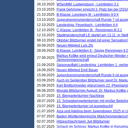
26.10.2025
WSenMM: Ludwigsburg - Leinfelden 3:1
23.10.2025
Frank Gehringer erreicht 3. Platz bei der DS
21.10.2025
B-Klasse: Leonberg III - Leinfelden II 0:4
13.10.2025
Jugendvereinsmeisterschaft Runde 7 ist ausg
12.10.2025
Landesliga: Feuerbach - Leinfelden 4:4
12.10.2025
C-Klasse: Leinfelden III - Renningen III 3:1
12.10.2025
Stadtmeisterschaft LE startet am 13.11. in Stet
08.10.2025
Oktober Blitzturnier endet mit einer Sensation!
30.09.2025
Neues Mitglied Luis Zhi
28.09.2025
B-Klasse: Leinfelden II - Spvgg Renningen II 2
Markus Kottke wird erneut Deutscher Meister 
27.09.2025
Seniorenmannschaft
21.09.2025
Saisonauftakt Landesliga: Leinfelden 1. verlier
16.09.2025
Neues Mitglied Emil Bauer
15.09.2025
Jugendvereinsmeisterschaft Runde 6 ist ausg
03.09.2025
Auch im September Blitzturnier siegt Dr. Mark
25.08.2025
Karl Brettschneider glänzt beim 22. Pheinlan
06.08.2025
Monats-Blitzturnier August: Dr. Markus Kottke
31.07.2025
15. Biergartenturnier Nachlese
28.07.2025
15. Schwabengartenturnier mit großer Beteili
23.07.2025
15. Biergartenturnier ist ausgebucht!
21.07.2025
Aiza und Adelina beim Jugendopen 2025 in 
07.07.2025
Baden-Württembergische Mädchenmeistersch
02.07.2025
Hitzeschlacht beim Juli Blitzturnier
01.07.2025
Schach im Schloss: Markus Kottke in Künzels