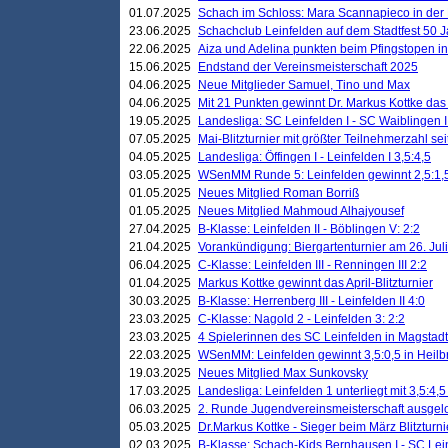
01.07.2025
Schach im Schloss: Mara Scannapieco in der
23.06.2025
Schachclub Leinfelden auf dem Stadtfest 50 
22.06.2025
Aiza und Adelina punkten beim Pfingstopen i
15.06.2025
Endstand der Vereinsmeisterschaft 2025
04.06.2025
Neue Mitglieder Samuel, Tino und Max
04.06.2025
Mit 21 Punkten gewinnt Dr. Markus Kottke das J
19.05.2025
Landesliga: SC Leinfelden I - SC Waiblingen I
07.05.2025
Mai-Blitzturnier mit größter Teilnehmerzahl se
04.05.2025
Landesliga: Öffingen I - Leinfelden I 3,5:4,5
03.05.2025
WSenMM Runde 5: Leinfelden gewinnt 2,5:1,
01.05.2025
Neues Mitglied Roman Borriß
01.05.2025
Neues Mitglied Mahmoud Alhajyousef
27.04.2025
B-Klasse: Leinfelden II - Böblingen V: 2:2
21.04.2025
Vorankündigung: Biergartenturnier am 26. Juli
06.04.2025
C-Klasse: Leinfelden III - Renningen III 2:2
01.04.2025
Markus Kottke gewinnt das April-Blitzturnier
30.03.2025
B-Klasse: Herrenberg III - Leinfelden II 4:0
23.03.2025
C-Klasse: Nagold 2 - Leinfelden 3: 2:2
23.03.2025
4 Spielerinnen des SC Leinfelden in Magstadt
22.03.2025
WSenMM: Leinfelden gewinnt 3,5:0,5 in Heilb
19.03.2025
Neues Mitglied Max Sunkovsky
17.03.2025
Landesliga: Leinfelden 1 unterliegt mit 3,5:4,5
06.03.2025
2. Runde Jugendvereinsmeisterschaft ausgel
05.03.2025
Dr.Markus Kottke - Sieger beim März Blitzturni
02.03.2025
B-Klasse: Schach-Kids Bernhausen I - SC Lein