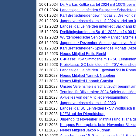
10.01.2024
Dr. Markus Kottke startet 2024 mit 100% beim 
07.01.2024
Landesliga: Leinfelden Stuttgarter Schachfreun
06.01.2024
Karl Brettschneider gewinnt das 8. Dreikönigs
29.12.2023
Jugendvereinsmeisterschaft 2024 startet am 0
17.12.2023
Landesliga: Leinfelden unterliegt Backnang kn
15.12.2023
Dreikönigsturnier am Sa, 6.1.2023 ab 14:00 U
09.12.2023
Württembergische Senioren-Mannschaftsmeiste
06.12.2023
Jugendblitz Dezember: Anton gewinnt vor Matt
06.12.2023
Karl Brettschneider - Spieler des Monats De
05.12.2023
Neues Mitglied Emile Renkl
03.12.2023
C-Klasse: TSV Simmozheim 1 - SC Leinfelden
03.12.2023
Kreisklasse: SC Leinfelden 2 – TSV Heimshei
26.11.2023
Landesliga: Leinfelden 1 gewinnt 5:3 in Ro
22.11.2023
Neues Mitglied Yannick Nägelein
22.11.2023
Neues Mitglied Hannah Gonsior
21.11.2023
Unsere Vereinsmeisterschaft 2024 beginnt am
21.11.2023
Termine für Blitzturniere 2024 Spieler des Mon
21.11.2023
Aktuelles von der Mitgliederversammlung
20.11.2023
Jugendvereinsmeisterschaft 2023
12.11.2023
Landesliga: SC Leinfelden I - SV Wolfbusch II 
10.11.2023
KJEM auf der Diepoldsburg
08.11.2023
Jugendblitz November: Matthias und Tijana 
08.11.2023
Knappes Endergebnis beim November Blitztur
07.11.2023
Neues Mitglied Jakob Rudhart
24.10.2023
Ausschreibung 15. Stadtmeisterschaft LE ist o