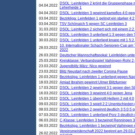
DSOL: Leinfelden 2 krönt die Gruppenphase m
04.04.2022
Leherheide 1
04.04.2022
DSOL: Leinfelden 3 gewinnt kampflos 4:0 geg
03.04.2022
Bezirkliga: Leinfelden 1 gelingt ein starker 4
03.04.2022
TSV Schönaich 5 gegen SC Leinfelden 3
31.03.2022
DSOL: Leinfelden 2 sichert sich mit einem 2:2 d
30.03.2022
DSOL: Leinfelden 3 unterliegt 1:3 gegen den 
30.03.2022
DSOL: Leinfelden 1 unterliegt knapp mit 1,5
10. Internationaler Schach-Senioren-Cup am T
28.03.2022
2022
26.03.2022
Deutscher Mannschaftspokal: Leinfelden unte
25.03.2022
Kreisklasse: Verbandsspiel Vaihingen-Rohr 2 
23.03.2022
Jugendblitz März: Nico gewinnt
23.03.2022
Blitz Neustart nach zweiter Corona Pause
20.03.2022
Bezirksliga: Leinfelden 1 unterliegt gegen Nag
18.03.2022
Amjad Ibrahim gewinnt Ulmer Blitzturnier
17.03.2022
DSOL: Leinfelden 2 gewinnt 3:1 gegen den 
16.03.2022
DSOL: Leinfelden 3 gewinnt 4:0 gegen Jena
15.03.2022
DSOL: Leinfelden 1 überrollt Hellern 2 mit 4:0
09.03.2022
DSOL: Leinfelden 3 spielt 2:2 Unentschieden
08.03.2022
DSOL: Leinfelden 2 gewinnt deutlich 3,5:0,5
07.03.2022
DSOL: Leinfelden 1 unterliegt Porz 3 deutlich 
06.03.2022
C-Klasse: Leinfelden 3 bezwingt Renningen 3 
06.03.2022
Bezirksliga: Leinfelden 1 bezwingt Vaihingen m
Vereinsmeisterschaft 2022 beginnt am 29.03.2
26.02.2022