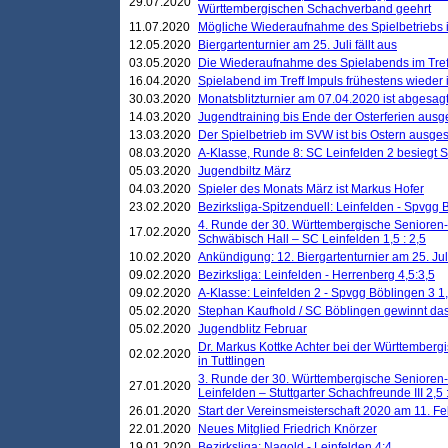
29.07.2020
Württembergischen Schachverband geehrt
11.07.2020
Mögliche Wiederaufnahme des Spielbetriebs
12.05.2020
Biergartenturnier am 25. Juli fällt aus
03.05.2020
Die Wiederaufnahme des Spielabends im Treff
16.04.2020
Spielabend im Treff Impuls frühestens wieder
30.03.2020
Monatsblitzturnier am 07.04.2020 ist abgesag
14.03.2020
Jugendtraining bis Ende der Osterferien ausg
13.03.2020
Der Spielbetrieb im SVW ist bis Ostern ausges
08.03.2020
A-Klasse, Runde 8: SC Leinfelden 2 besiegt 
05.03.2020
Jugendbiltz März
04.03.2020
Spieler des Monats März ist Markus Hofer
23.02.2020
Bezirksliga-Spitzenduell: Leinfelden - Spvgg 
4. Runde der 30. Württembergische Senioren
17.02.2020
Schwäbisch Hall – SC Leinfelden 1,5 : 2,5
10.02.2020
Ankündigung: 12. Biergartenturnier am 25. Juli
09.02.2020
Bezirksliga: Leinfelden - Herrenberg 4,5:3,5
09.02.2020
A-Klasse: Leinfelden 2 - Spvgg Böblingen 3 1,
05.02.2020
Stephan Kaufhold / SC Böblingen gewinnt das 
05.02.2020
Jugendblitz Februar
Dr. Markus Kottke Achter bei der Württembergi
02.02.2020
in Tuttlingen
3. Runde der 30. Württembergische Senioren
27.01.2020
Leinfelden – Stuttgarter Schachfreunde III 2,5 
26.01.2020
Start der Vereinsmeisterschaft 2020 am 11. F
22.01.2020
Neues Mitglied Friedrich Knörzer
19.01.2020
Bezirksliga: Nagold - Leinfelden 4:4