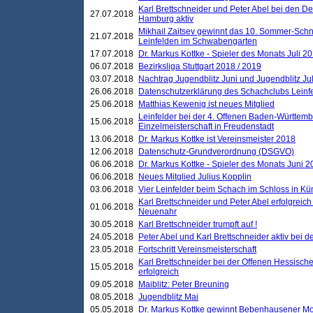
Karl Brettschneider und Peter Abel bei den D
27.07.2018
Hamburg aktiv
Mikhail Zaitsev gewinnt das 10. Sommer-Schn
21.07.2018
Leinfelden im Schwabengarten
17.07.2018
Dr. Markus Kottke - Spieler des Monats Juli 2
06.07.2018
Bezirksliga Stuttgart 2018 / 2019
03.07.2018
Nachtrag Jugendblitz Juni und Jugendblitz Jul
26.06.2018
Datenschutzerklärung des Schachclubs Lein
25.06.2018
Matthias Kewenig ist neues Mitglied
Leinfelder bei der 4. Offenen Baden-Württem
15.06.2018
Einzelmeisterschaft in Freudenstadt
13.06.2018
Dr. Markus Kottke ist Vereinsmeister 2018
12.06.2018
Datenschutz-Grundverordnung (DSGVO)
06.06.2018
Dr. Markus Kottke - Spieler des Monats Juni 
06.06.2018
Neues Mitglied Julius Kopplin
03.06.2018
Vier Leinfelder beim Schach im Schloss in K
Karl Brettschneider und Peter Abel erfolgreic
01.06.2018
Neuenahr
30.05.2018
Karl Brettschneider trumpft auf !
24.05.2018
Peter Abel und Karl Brettschneider aktiv bei
23.05.2018
Fortschritt Vereinsmeisterschaft
Karl Brettschneider bei der Offenen Hessisch
15.05.2018
erfolgreich
09.05.2018
Maiblitz: Peter Breuning
08.05.2018
Jugendblitz Mai
05.05.2018
Dr. Markus Kottke gewinnt Bebenhausener Mo