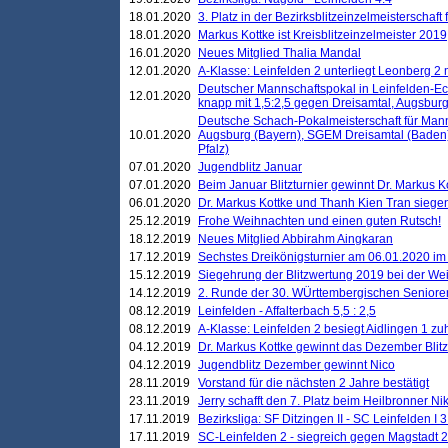
18.01.2020
3. Platz in der Bezirksblitzeinzelmeisterschaft
18.01.2020
Markus Kottke ist Kreisblitzeinzelmeister 2019
16.01.2020
Neues Mitglied Thalia Mandal
12.01.2020
A-Klasse: Leinfelden 2 unterliegt Leonberg 2 
Deutscher Mannschaftspokal in Leinfelden-Ech
12.01.2020
knapp mit 1,5:2,5 gegen Dreisamtal, Augsbur
Deutsche Schach-Pokalmeisterschaft für Mann
10.01.2020
Augsburg (Bayern), SGEM Dreisamtal (Baden
Pfalz)
07.01.2020
Jugendblitz Januar
07.01.2020
Beim Januar Blitzturnier gewinnt Dr. Markus 
06.01.2020
Dr. Markus Kottke und Thanh Kien Tran siegen
25.12.2019
Frohe Weihnachten und einen guten Rutsch!
18.12.2019
Neues Mitglied Abbirahm Aingkaran
17.12.2019
Sechstes Dreikönigsturnier am 06.01.2020 im T
15.12.2019
Siegehrung der Blitzwertung 2019 bei der Wei
14.12.2019
2. Runde der 30. WÜrttembergischen Seniore
08.12.2019
Leinfelden - Affalterbach 5,5 : 2,5
08.12.2019
A-Klasse: Leinfelden 2 besiegt Aidlingen 1 zu
04.12.2019
Dr. Markus Kottke gewinnt das Dezember Blitzt
04.12.2019
Jugendblitz Dezember gewinnt Nico
28.11.2019
Vorstand für die nächsten 2 Jahre bestätigt
23.11.2019
Jerry schafft den 7. Platz beim Heilbronner 
17.11.2019
Bezirksliga: SF Ditzingen II - SC Leinfelden I 3
17.11.2019
SC-Leinfelden 2 - siegreich gegen Magstadt 2