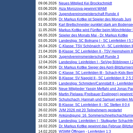
09.06.2026
Neues Mitglied Kei Brockschmidt
03.06.2026
Aiza Morozova gewinnt WAM!
03.06.2026
Jugendvereinsmeisterschaft Runde 4
03.06.2026
Dr. Markus Kottke ist Spieler des Monats Juni
31.05.2026
Karl Brettschneider punktet stark am Bodense
11.05.2026
Markus Kottke wird Fünfter beim Mönchfelder
06.05.2026
Spieler des Monats Mai - Dr. Markus Kottke
03.05.2026
Landesliga: SC Botnang I - SC Leinfelden I 5:
26.04.2026
C-Klasse: TSV Schönaich VI - SC Leinfelden II
21.04.2026
B-Klasse: SC Leinfelden II - TSV Heimsheim II
15.04.2026
Jugendvereinsmeisterschaft Runde 3
12.04.2026
Landesliga: Leinfelden I - SpVgg Böblingen I 
08.04.2026
Dr. Markus Kottke Sieger des April-Blitzturnier
29.03.2026
C-Klasse: SC Leinfelden III - Schach-Kids Ber
22.03.2026
B-Klasse: SV Nagold II - SC Leinfelden II: 2,5:
15.03.2026
Landesliga: Schmiden/Cannstatt II - Leinfelden
04.03.2026
Neue Mitglieder Yassin Meftahi und Jonas Pa
04.03.2026
Martin Pielawa (Freibauer Esslingen) gewinnt 
03.03.2026
Schulschach: Hannah und Samuel werden Ma
02.03.2026
B-Klasse: SC Leinfelden II - SC Stetten II 0:4
26.02.2026
JVM 2026 mit 20 Teilnehmern gestartet
26.02.2026
Ankündigung: 16. Sommerschnellschachturnie
22.02.2026
Landesliga: Leinfelden I - Stuttgarter Schachfr
18.02.2026
Dr. Markus Kottke gewinnt das Februar-Blitztu
14.02.2026
WSMM Öffingen - Leinfelden 1:3