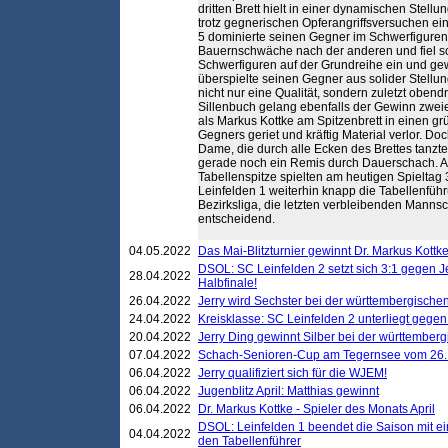
dritten Brett hielt in einer dynamischen Stell
trotz gegnerischen Opferangriffsversuchen ein
5 dominierte seinen Gegner im Schwerfigurene
Bauernschwäche nach der anderen und fiel sch
Schwerfiguren auf der Grundreihe ein und ge
überspielte seinen Gegner aus solider Stell
nicht nur eine Qualität, sondern zuletzt oben
Sillenbuch gelang ebenfalls der Gewinn zweier
als Markus Kottke am Spitzenbrett in einen gr
Gegners geriet und kräftig Material verlor. D
Dame, die durch alle Ecken des Brettes tanzte
gerade noch ein Remis durch Dauerschach. Au
Tabellenspitze spielten am heutigen Spieltag
Leinfelden 1 weiterhin knapp die Tabellenführ
Bezirksliga, die letzten verbleibenden Mann
entscheidend.
04.05.2022
Das Mai-Blitzturnier gewinnt Dr. Markus Kottk
DSOL: SC Leinfelden 2 setzt sich 3:1 gegen J
28.04.2022
Halbfinale!
26.04.2022
Jerry wird Sechster bei der württembergische
24.04.2022
Kreisklasse: SC Leinfelden 2 unterliegt gege
20.04.2022
Jerry Ding gewinnt Silber bei der württemberg
07.04.2022
Schach-Senioren-Cup am Tegernsee vom 26. M
06.04.2022
Jerry qualifiziert sich für die WJEM!
06.04.2022
Jugenblitz April: Matthias gewinnt
06.04.2022
Dr. Markus Kottke - Spieler des Monats April
DSOL: Leinfelden 1 beendet die Saison mit e
04.04.2022
den Tabellenführer