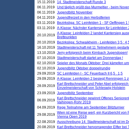
15.11.2019
14. Stadtmeisterschaft Runde 3
06.11.2019
Und täglich grüßt das Murmeltier - beim Novemb
06.11.2019
Jugendblitz November
04.11.2019
Jugendfreizeit in den Herbstferien
03.11.2019
Bezirksliga: SC Leinfelden 1 - SF Oeffingen 1 
03.11.2019
A-Klasse: Nächster Kantersieg für Leinfelden 2
A-Klasse: Leinfelden 2 landet Kantersieg aus
20.10.2019
Brettpunkten
20.10.2019
Bezirksliga: Schwaikheim - Leinfelden 3,5 : 4,
16.10.2019
Stadtmeisterschaft mit 11 Teilnehmern gestart
13.10.2019
Jerry erfolgreich beim Kirnbach Jugendopen!
07.10.2019
Stadtmeisterschaft startet am Donnerstag !
02.10.2019
Spieler des Monats Oktober: Drei kämpfen um
02.10.2019
Jugendblitz Oktober doppelrundig
29.09.2019
SC Leinfelden I - SC Feuerbach II 6,5 . 1,5
29.09.2019
A-Klasse: Leinfelden 2 besiegt Renningen 1 z
Karl Brettschneider und Peter Abel erfolgreich
28.09.2019
Einzelmeisterschaft von Schleswig-Holstein
23.09.2019
Jugendblitz September
Karl Brettschneider gewinnt Offenes Seniore
06.09.2019
Vaihingen-Rohr 2019
04.09.2019
Rege Teilnahme am September Blitzturnier
Wien ist eine Reise wert, ein Kurzbericht von
29.08.2019
Vienna Open 2019
22.08.2019
Ausschreibung 14. Stadtmeisterschaft ist im
20.08.2019
Karl Brettschneider hervorragender Elfter bei