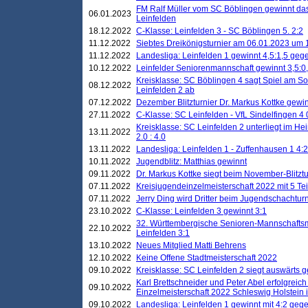
FM Ralf Müller vom SC Böblingen gewinnt das 
06.01.2023
Leinfelden
18.12.2022
C-Klasse: Leinfelden 3 - SC Böblingen 5. 2:2
11.12.2022
Siebtes Dreikönigsturnier am 06.01.2023 um 1
11.12.2022
Landesliga: Leinfelden 1 gewinnt 4,5:1,5 ge
10.12.2022
Leinfelder Seniorenmannschaft gewinnt 3,5:
Kreisklasse: SC Böblingen 4 sagt Spiel am S
08.12.2022
Leinfelden 2 ab
07.12.2022
Dezember Blitzturnier Dr. Markus Kottke gewin
27.11.2022
C-Klasse: SC Leinfelden - VfL Sindelfingen 4 
Kreisklasse: SC Leinfelden 2 unterliegt im H
13.11.2022
2.0 : 4.0
13.11.2022
Landesliga: Leinfelden 1 - Zuffenhausen 1 4:2
10.11.2022
Jugendblitz: Matthias gewinnt
09.11.2022
Dr. Markus Kottke siegt beim November-Blitztu
07.11.2022
Kreisjugendeinzelmeisterschaft 2022 mit 5 T
07.11.2022
Jerry Ding wird Dritter beim Jugendschachturn
23.10.2022
C-Klasse: Leinfelden 3 gewinnt 3:1
32. Württembergische Senioren-Mannschaftsm
22.10.2022
Leinfelden 3:1
13.10.2022
Neues Mitglied Matti Behrens
12.10.2022
Keine Offene Stadtmeisterschaft 2022
09.10.2022
Kreisklasse: SC Leinfelden 2 siegt auswärts g
Karl Brettschneider und Peter Abel erfolgreic
09.10.2022
Einzelmeisterschaft 2022 Schleswig Holstein 
09.10.2022
Landesliga: Leinfelden 1 gewinnt mit 4:2 geg