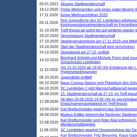
05.01.2021
Absage Stadtmeisterschaft
19.12.2020
Frohe Weihnachten und einen guten Beginn f
17.11.2020
Keine Weihnachtsfeier 2020
Drei Jugendliche des SC Leinfelden erfolgreic
04.11.2020
Kreisjugendeinzelmeisterschaft im Freizeithe
31.10.2020
Treff Impuls ab sofort bis auf weiteres wieder
29.10.2020
Verschiebung Stadtmeisterschaft
27.10.2020
Spielerversammlung am 17.11.2020 und Mitg
24.10.2020
Start der Stadtmeisterschaft wird verschoben
24.10.2020
Spielabend am 27.10. entfällt
Bernhard Schmid und Michele Porro sind neu
14.10.2020
Schachclubs Leinfelden
Am 13.10.2020 ab 19:00 Uhr Erörterung der L
11.10.2020
Hygienebedingungen
06.10.2020
Jugendblitz entfällt
05.10.2020
Neue Corona-Saison vom Präsidium des Sch
04.10.2020
SC Leinfelden 2 gibt Mannschaftskampf gege
30.09.2020
15. Stadtmeisterschaft ab 27.10. im Treff Impu
Ab dem 29.09.2020 19:30 Uhr im vierzehntäg
17.09.2020
Erwachsenenspielabend im Treff Impuls
10.09.2020
Karl Brettschneider gewinnt das Seniorenopen
26.08.2020
Markus Kottke gewinnt die Nürtinger Stadtmei
Karl Brettschneider und Peter Abel erfolgreic
22.08.2020
Meisterschaftsgipfels
11.08.2020
SC Leinfelden gewinnt Gruppenphase der De
Karl Brettschneider, Fritz Breuning, Klaus Gab