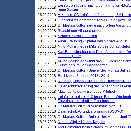
17.09.2018
Frank Gehringer gewinnt beim Mannschaftssi
Leinfelden I startet mit hart umkämpften 4,5:
16.09.2018
neue Saison
16.09.2018
A-Klasse: SC Leinfelden 2 unterliegt SV Herre
12.09.2018
Jugendblitz September: Tobias Heinz gewinnt
05.09.2018
Dr. Markus Kottke siegte mit großem Abstand 
04.09.2018
Spaichinger Allroundturnier
03.09.2018
Schachfestival Illertissen
08.08.2018
Peter Breuning - Spieler des Monats August
07.08.2018
Nino Moll ist neues Mitglied des Schachclubs
Karl Brettschneider und Peter Abel bei den D
27.07.2018
Hamburg aktiv
Mikhail Zaitsev gewinnt das 10. Sommer-Schn
21.07.2018
Leinfelden im Schwabengarten
17.07.2018
Dr. Markus Kottke - Spieler des Monats Juli 2
06.07.2018
Bezirksliga Stuttgart 2018 / 2019
03.07.2018
Nachtrag Jugendblitz Juni und Jugendblitz Jul
26.06.2018
Datenschutzerklärung des Schachclubs Lein
25.06.2018
Matthias Kewenig ist neues Mitglied
Leinfelder bei der 4. Offenen Baden-Württem
15.06.2018
Einzelmeisterschaft in Freudenstadt
13.06.2018
Dr. Markus Kottke ist Vereinsmeister 2018
12.06.2018
Datenschutz-Grundverordnung (DSGVO)
06.06.2018
Dr. Markus Kottke - Spieler des Monats Juni 
06.06.2018
Neues Mitglied Julius Kopplin
03.06.2018
Vier Leinfelder beim Schach im Schloss in K