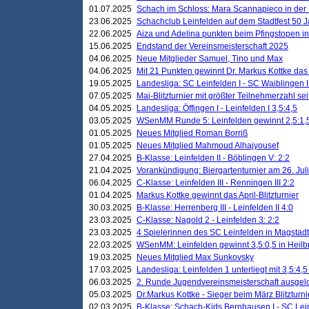
01.07.2025
Schach im Schloss: Mara Scannapieco in der
23.06.2025
Schachclub Leinfelden auf dem Stadtfest 50 
22.06.2025
Aiza und Adelina punkten beim Pfingstopen i
15.06.2025
Endstand der Vereinsmeisterschaft 2025
04.06.2025
Neue Mitglieder Samuel, Tino und Max
04.06.2025
Mit 21 Punkten gewinnt Dr. Markus Kottke das J
19.05.2025
Landesliga: SC Leinfelden I - SC Waiblingen I
07.05.2025
Mai-Blitzturnier mit größter Teilnehmerzahl se
04.05.2025
Landesliga: Öffingen I - Leinfelden I 3,5:4,5
03.05.2025
WSenMM Runde 5: Leinfelden gewinnt 2,5:1,
01.05.2025
Neues Mitglied Roman Borriß
01.05.2025
Neues Mitglied Mahmoud Alhajyousef
27.04.2025
B-Klasse: Leinfelden II - Böblingen V: 2:2
21.04.2025
Vorankündigung: Biergartenturnier am 26. Juli
06.04.2025
C-Klasse: Leinfelden III - Renningen III 2:2
01.04.2025
Markus Kottke gewinnt das April-Blitzturnier
30.03.2025
B-Klasse: Herrenberg III - Leinfelden II 4:0
23.03.2025
C-Klasse: Nagold 2 - Leinfelden 3: 2:2
23.03.2025
4 Spielerinnen des SC Leinfelden in Magstadt
22.03.2025
WSenMM: Leinfelden gewinnt 3,5:0,5 in Heilb
19.03.2025
Neues Mitglied Max Sunkovsky
17.03.2025
Landesliga: Leinfelden 1 unterliegt mit 3,5:4,5
06.03.2025
2. Runde Jugendvereinsmeisterschaft ausgel
05.03.2025
Dr.Markus Kottke - Sieger beim März Blitzturni
02.03.2025
B-Klasse: Schach-Kids Bernhausen I - SC Lein