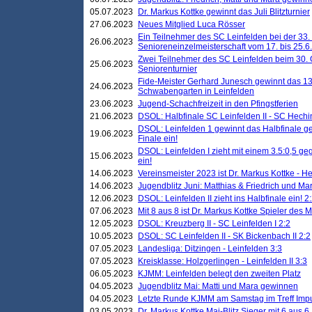
05.07.2023
Dr. Markus Kottke gewinnt das Juli Blitzturnier
27.06.2023
Neues Mitglied Luca Rösser
Ein Teilnehmer des SC Leinfelden bei der 33.
26.06.2023
Senioreneinzelmeisterschaft vom 17. bis 25.
Zwei Teilnehmer des SC Leinfelden beim 30.
25.06.2023
Seniorenturnier
Fide-Meister Gerhard Junesch gewinnt das 1
24.06.2023
Schwabengarten in Leinfelden
23.06.2023
Jugend-Schachfreizeit in den Pfingstferien
21.06.2023
DSOL: Halbfinale SC Leinfelden II - SC Hechi
DSOL: Leinfelden 1 gewinnt das Halbfinale geg
19.06.2023
Finale ein!
DSOL: Leinfelden I zieht mit einem 3.5:0,5 g
15.06.2023
ein!
14.06.2023
Vereinsmeister 2023 ist Dr. Markus Kottke - 
14.06.2023
Jugendblitz Juni: Matthias & Friedrich und M
12.06.2023
DSOL: Leinfelden II zieht ins Halbfinale ein! 2
07.06.2023
Mit 8 aus 8 ist Dr. Markus Kottke Spieler des 
12.05.2023
DSOL: Kreuzberg II - SC Leinfelden I 2:2
10.05.2023
DSOL: SC Leinfelden II - SK Bickenbach II 2:2
07.05.2023
Landesliga: Ditzingen - Leinfelden 3:3
07.05.2023
Kreisklasse: Holzgerlingen - Leinfelden II 3:3
06.05.2023
KJMM: Leinfelden belegt den zweiten Platz
04.05.2023
Jugendblitz Mai: Matti und Mara gewinnen
04.05.2023
Letzte Runde KJMM am Samstag im Treff Imp
03.05.2023
Dr. Markus Kottke Mai-Blitz Sieger mit 6 aus 6