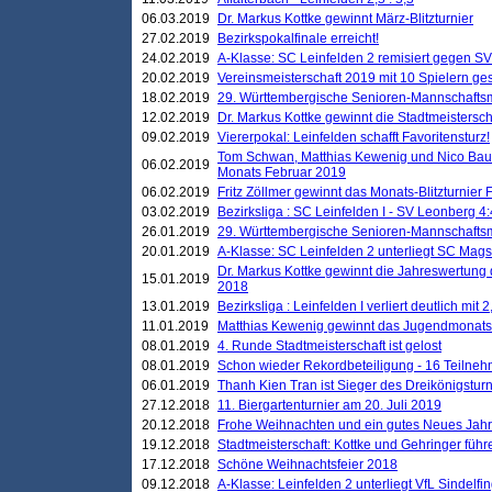
06.03.2019
Dr. Markus Kottke gewinnt März-Blitzturnier
27.02.2019
Bezirkspokalfinale erreicht!
24.02.2019
A-Klasse: SC Leinfelden 2 remisiert gegen SV
20.02.2019
Vereinsmeisterschaft 2019 mit 10 Spielern ges
18.02.2019
29. Württembergische Senioren-Mannschaftsm
12.02.2019
Dr. Markus Kottke gewinnt die Stadtmeistersc
09.02.2019
Viererpokal: Leinfelden schafft Favoritensturz!
Tom Schwan, Matthias Kewenig und Nico Baue
06.02.2019
Monats Februar 2019
06.02.2019
Fritz Zöllmer gewinnt das Monats-Blitzturnier 
03.02.2019
Bezirksliga : SC Leinfelden I - SV Leonberg 4:
26.01.2019
29. Württembergische Senioren-Mannschaftsm
20.01.2019
A-Klasse: SC Leinfelden 2 unterliegt SC Magst
Dr. Markus Kottke gewinnt die Jahreswertung d
15.01.2019
2018
13.01.2019
Bezirksliga : Leinfelden I verliert deutlich mit 
11.01.2019
Matthias Kewenig gewinnt das Jugendmonatsbl
08.01.2019
4. Runde Stadtmeisterschaft ist gelost
08.01.2019
Schon wieder Rekordbeteiligung - 16 Teilneh
06.01.2019
Thanh Kien Tran ist Sieger des Dreikönigstur
27.12.2018
11. Biergartenturnier am 20. Juli 2019
20.12.2018
Frohe Weihnachten und ein gutes Neues Jah
19.12.2018
Stadtmeisterschaft: Kottke und Gehringer führ
17.12.2018
Schöne Weihnachtsfeier 2018
09.12.2018
A-Klasse: Leinfelden 2 unterliegt VfL Sindelfin