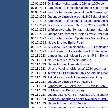
10.01.2024
Dr. Markus Kottke startet 2024 mit 100% beim 
07.01.2024
Landesliga: Leinfelden Stuttgarter Schachfreun
06.01.2024
Karl Brettschneider gewinnt das 8. Dreikönigs
29.12.2023
Jugendvereinsmeisterschaft 2024 startet am 0
17.12.2023
Landesliga: Leinfelden unterliegt Backnang kn
15.12.2023
Dreikönigsturnier am Sa, 6.1.2023 ab 14:00 U
09.12.2023
Württembergische Senioren-Mannschaftsmeiste
06.12.2023
Jugendblitz Dezember: Anton gewinnt vor Matt
06.12.2023
Karl Brettschneider - Spieler des Monats De
05.12.2023
Neues Mitglied Emile Renkl
03.12.2023
C-Klasse: TSV Simmozheim 1 - SC Leinfelden
03.12.2023
Kreisklasse: SC Leinfelden 2 – TSV Heimshei
26.11.2023
Landesliga: Leinfelden 1 gewinnt 5:3 in Ro
22.11.2023
Neues Mitglied Yannick Nägelein
22.11.2023
Neues Mitglied Hannah Gonsior
21.11.2023
Unsere Vereinsmeisterschaft 2024 beginnt am
21.11.2023
Termine für Blitzturniere 2024 Spieler des Mon
21.11.2023
Aktuelles von der Mitgliederversammlung
20.11.2023
Jugendvereinsmeisterschaft 2023
12.11.2023
Landesliga: SC Leinfelden I - SV Wolfbusch II 
10.11.2023
KJEM auf der Diepoldsburg
08.11.2023
Jugendblitz November: Matthias und Tijana 
08.11.2023
Knappes Endergebnis beim November Blitztur
07.11.2023
Neues Mitglied Jakob Rudhart
24.10.2023
Ausschreibung 15. Stadtmeisterschaft LE ist o