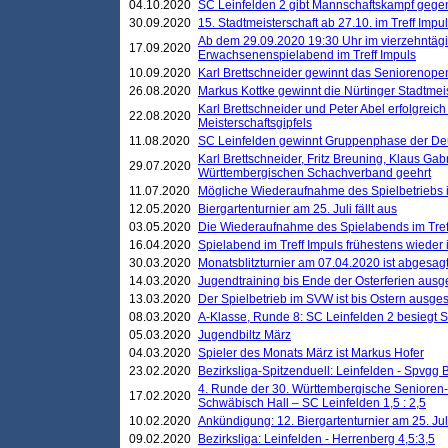
04.10.2020
SC Leinfelden 2 gibt Mannschaftskampf gege
30.09.2020
15. Stadtmeisterschaft ab 27.10. im Treff Impu
Ab dem 29.09.2020 19:30 Uhr im vierzehntäg
17.09.2020
Erwachsenenspielabend im Treff Impuls
10.09.2020
Karl Brettschneider gewinnt das Seniorenopen
26.08.2020
Markus Kottke gewinnt die Nürtinger Stadtmei
Karl Brettschneider und Peter Abel erfolgreic
22.08.2020
Meisterschaftsgipfels
11.08.2020
SC Leinfelden gewinnt Gruppenphase der De
Karl Brettschneider, Fritz Breuning, Klaus Gab
29.07.2020
Württembergischen Schachverband geehrt
11.07.2020
Mögliche Wiederaufnahme des Spielbetriebs
12.05.2020
Biergartenturnier am 25. Juli fällt aus
03.05.2020
Die Wiederaufnahme des Spielabends im Treff
16.04.2020
Spielabend im Treff Impuls frühestens wieder
30.03.2020
Monatsblitzturnier am 07.04.2020 ist abgesag
14.03.2020
Jugendtraining bis Ende der Osterferien ausg
13.03.2020
Der Spielbetrieb im SVW ist bis Ostern ausges
08.03.2020
A-Klasse, Runde 8: SC Leinfelden 2 besiegt 
05.03.2020
Jugendbiltz März
04.03.2020
Spieler des Monats März ist Markus Hofer
23.02.2020
Bezirksliga-Spitzenduell: Leinfelden - Spvgg 
4. Runde der 30. Württembergische Senioren
17.02.2020
Schwäbisch Hall – SC Leinfelden 1,5 : 2,5
10.02.2020
Ankündigung: 12. Biergartenturnier am 25. Juli
09.02.2020
Bezirksliga: Leinfelden - Herrenberg 4,5:3,5