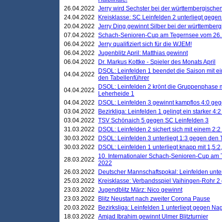
26.04.2022
Jerry wird Sechster bei der württembergische
24.04.2022
Kreisklasse: SC Leinfelden 2 unterliegt gege
20.04.2022
Jerry Ding gewinnt Silber bei der württemberg
07.04.2022
Schach-Senioren-Cup am Tegernsee vom 26. M
06.04.2022
Jerry qualifiziert sich für die WJEM!
06.04.2022
Jugenblitz April: Matthias gewinnt
06.04.2022
Dr. Markus Kottke - Spieler des Monats April
DSOL: Leinfelden 1 beendet die Saison mit e
04.04.2022
den Tabellenführer
DSOL: Leinfelden 2 krönt die Gruppenphase m
04.04.2022
Leherheide 1
04.04.2022
DSOL: Leinfelden 3 gewinnt kampflos 4:0 geg
03.04.2022
Bezirkliga: Leinfelden 1 gelingt ein starker 4
03.04.2022
TSV Schönaich 5 gegen SC Leinfelden 3
31.03.2022
DSOL: Leinfelden 2 sichert sich mit einem 2:2 d
30.03.2022
DSOL: Leinfelden 3 unterliegt 1:3 gegen den 
30.03.2022
DSOL: Leinfelden 1 unterliegt knapp mit 1,5
10. Internationaler Schach-Senioren-Cup am T
28.03.2022
2022
26.03.2022
Deutscher Mannschaftspokal: Leinfelden unte
25.03.2022
Kreisklasse: Verbandsspiel Vaihingen-Rohr 2 
23.03.2022
Jugendblitz März: Nico gewinnt
23.03.2022
Blitz Neustart nach zweiter Corona Pause
20.03.2022
Bezirksliga: Leinfelden 1 unterliegt gegen Nag
18.03.2022
Amjad Ibrahim gewinnt Ulmer Blitzturnier