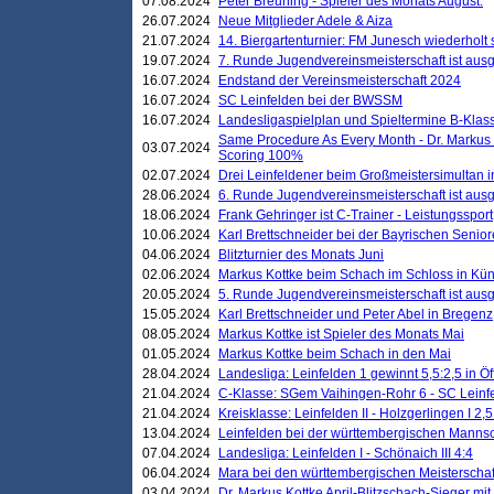
07.08.2024
Peter Breuning - Spieler des Monats August.
26.07.2024
Neue Mitglieder Adele & Aiza
21.07.2024
14. Biergartenturnier: FM Junesch wiederholt
19.07.2024
7. Runde Jugendvereinsmeisterschaft ist ausg
16.07.2024
Endstand der Vereinsmeisterschaft 2024
16.07.2024
SC Leinfelden bei der BWSSM
16.07.2024
Landesligaspielplan und Spieltermine B-Kla
Same Procedure As Every Month - Dr. Markus 
03.07.2024
Scoring 100%
02.07.2024
Drei Leinfeldener beim Großmeistersimultan 
28.06.2024
6. Runde Jugendvereinsmeisterschaft ist ausg
18.06.2024
Frank Gehringer ist C-Trainer - Leistungssport
10.06.2024
Karl Brettschneider bei der Bayrischen Senio
04.06.2024
Blitzturnier des Monats Juni
02.06.2024
Markus Kottke beim Schach im Schloss in Kü
20.05.2024
5. Runde Jugendvereinsmeisterschaft ist ausg
15.05.2024
Karl Brettschneider und Peter Abel in Bregenz
08.05.2024
Markus Kottke ist Spieler des Monats Mai
01.05.2024
Markus Kottke beim Schach in den Mai
28.04.2024
Landesliga: Leinfelden 1 gewinnt 5,5:2,5 in Ö
21.04.2024
C-Klasse: SGem Vaihingen-Rohr 6 - SC Leinfe
21.04.2024
Kreisklasse: Leinfelden II - Holzgerlingen I 2,5
13.04.2024
Leinfelden bei der württembergischen Mannsc
07.04.2024
Landesliga: Leinfelden I - Schönaich III 4:4
06.04.2024
Mara bei den württembergischen Meisterscha
03.04.2024
Dr. Markus Kottke April-Blitzschach-Sieger mit