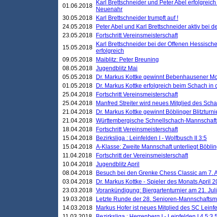
Karl Brettschneider und Peter Abel erfolgreic
01.06.2018
Neuenahr
30.05.2018
Karl Brettschneider trumpft auf !
24.05.2018
Peter Abel und Karl Brettschneider aktiv bei
23.05.2018
Fortschritt Vereinsmeisterschaft
Karl Brettschneider bei der Offenen Hessisch
15.05.2018
erfolgreich
09.05.2018
Maiblitz: Peter Breuning
08.05.2018
Jugendblitz Mai
05.05.2018
Dr. Markus Kottke gewinnt Bebenhausener Mo
01.05.2018
Dr. Markus Kottke erfolgreich beim Schach in
25.04.2018
Fortschritt Vereinsmeisterschaft
25.04.2018
Manfred Streiter wird neues Mitglied des Sch
21.04.2018
Dr. Markus Kottke gewinnt Böblinger Blitzturni
21.04.2018
Württembergische Schnellschach-Mannschafts
18.04.2018
Fortschritt Vereinsmeisterschaft
15.04.2018
Bezirksliga : Leinfelden I - Wolfbusch II 3:5
15.04.2018
A-Klasse: Zweite Mannschaft unterliegt Böblin
11.04.2018
Fortschritt der Vereinsmeisterschaft
10.04.2018
Jugendblitz April
08.04.2018
Besuch bei den Grenke Chess Classic am 7. A
03.04.2018
Dr. Markus Kottke - Spieler des Monats April 
23.03.2018
Vorankündigung: Biergartenturnier am 21. Jul
19.03.2018
Letzte Runde der 28. Senioren-Mannschaftsme
14.03.2018
Markus Hofer ist neues Mitglied des SC Leinf
11.03.2018
Bezirksliga : Herrenberg I - Leinfelden I 4,5:3,