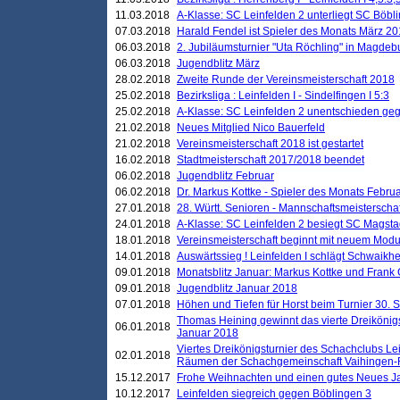
11.03.2018
A-Klasse: SC Leinfelden 2 unterliegt SC Böbli
07.03.2018
Harald Fendel ist Spieler des Monats März 2
06.03.2018
2. Jubiläumsturnier "Uta Röchling" in Magdebu
06.03.2018
Jugendblitz März
28.02.2018
Zweite Runde der Vereinsmeisterschaft 2018
25.02.2018
Bezirksliga : Leinfelden I - Sindelfingen I 5:3
25.02.2018
A-Klasse: SC Leinfelden 2 unentschieden geg
21.02.2018
Neues Mitglied Nico Bauerfeld
21.02.2018
Vereinsmeisterschaft 2018 ist gestartet
16.02.2018
Stadtmeisterschaft 2017/2018 beendet
06.02.2018
Jugendblitz Februar
06.02.2018
Dr. Markus Kottke - Spieler des Monats Febru
27.01.2018
28. Württ. Senioren - Mannschaftsmeisterscha
24.01.2018
A-Klasse: SC Leinfelden 2 besiegt SC Magstadt
18.01.2018
Vereinsmeisterschaft beginnt mit neuem Mod
14.01.2018
Auswärtssieg ! Leinfelden I schlägt Schwaikhei
09.01.2018
Monatsblitz Januar: Markus Kottke und Frank
09.01.2018
Jugendblitz Januar 2018
07.01.2018
Höhen und Tiefen für Horst beim Turnier 30. 
Thomas Heining gewinnt das vierte Dreikönigs
06.01.2018
Januar 2018
Viertes Dreikönigsturnier des Schachclubs Le
02.01.2018
Räumen der Schachgemeinschaft Vaihingen-
15.12.2017
Frohe Weihnachten und einen gutes Neues J
10.12.2017
Leinfelden siegreich gegen Böblingen 3