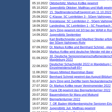
05.10.2022
Oktoberblitz: Markus Kottke gewinnt
05.10.2022
Jugendblitz Oktober: Matthias und Matti gewi
29.09.2022
15. Stadtmeisterschaft beginnt am 11.10.2022
25.09.2022
C-Klasse: SC Leinfelden 3 - SGem Vaihingen 
18.09.2022
Kreisklasse: SC Leinfelden 2 - SGem Vaihinge
18.09.2022
Landesliga: SC Leinfelden 1 - SC Feuerbach 
16.09.2022
Jerry Ding gewinnt mit 3/3 bei der WAM in 
14.09.2022
Jugendblitz September
Karl Brettschneider und Manfred Streiter erfo
12.09.2022
der SGem Vaihingen-Rohr
07.09.2022
Dr. Markus Kottke und Bernhard Schmid - glei
04.09.2022
Markus Kottke wird deutscher Meister mit de
30. Deutsche Seniorenmannschaftsmeistersch
01.09.2022
Magdeburg 2022
Deutscher Schachgipfel 2022 in Magdeburg /
22.08.2022
Einzelmeisterschaft 65+
11.08.2022
Neues Mitglied Maximilian Baier
03.08.2022
Bernhard Schmid gewinnt das August-Blitzturn
31.07.2022
Jerry Ding wird Zwölfter beim Neckarsteinac
27.07.2022
Dr. Markus Kottke neuer Vereinsmeister 2022
23.07.2022
Frank Ott gewinnt das Biergartenturnier 2022
20.07.2022
Bauerndiplom für Mara und Mukund
20.07.2022
Biergartenturnier 2022
16.07.2022
7. Off. Baden-Württembergische Senioren-Ein
13.07.2022
Jugendblitz Juli: Matthias gewinnt