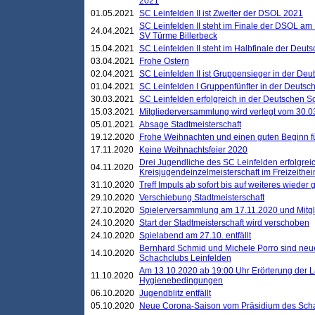
2021
01.05.2021
SC Leinfelden II ist Zweiter der DSOL 2021
SC Leinfelden II steht im Finale der DSOL am 
24.04.2021
SV Türme Billerbeck
15.04.2021
SC Leinfelden II steht im Halbfinale der Deu
03.04.2021
Frohe Ostern
02.04.2021
SC Leinfelden II ist Gruppensieger in der De
01.04.2021
SC Leinfelden I Gruppenfünfter in der Deuts
30.03.2021
SC Leinfelden erfolgreich in der Deutschen 
15.03.2021
Mitgliederversammlung wird verlegt vom 30.0
05.01.2021
Absage Stadtmeisterschaft
19.12.2020
Frohe Weihnachten und einen guten Beginn f
17.11.2020
Keine Weihnachtsfeier 2020
Drei Jugendliche des SC Leinfelden erfolgreic
04.11.2020
Kreisjugendeinzelmeisterschaft im Freizeithe
31.10.2020
Treff Impuls ab sofort bis auf weiteres wieder
29.10.2020
Verschiebung Stadtmeisterschaft
27.10.2020
Spielerversammlung am 17.11.2020 und Mitg
24.10.2020
Start der Stadtmeisterschaft wird verschoben
24.10.2020
Spielabend am 27.10. entfällt
Bernhard Schmid und Michele Porro sind neu
14.10.2020
Schachclubs Leinfelden
Am 13.10.2020 ab 19:00 Uhr Erörterung der L
11.10.2020
Hygienebedingungen
06.10.2020
Jugendblitz entfällt
05.10.2020
Neue Corona-Saison vom Präsidium des Sch