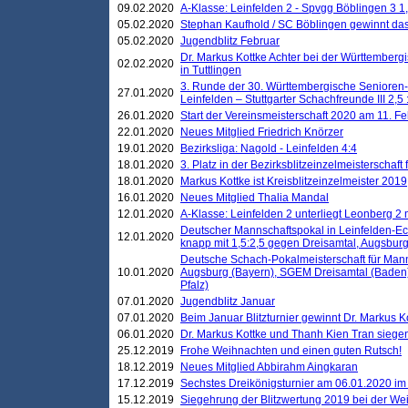
09.02.2020
A-Klasse: Leinfelden 2 - Spvgg Böblingen 3 1,
05.02.2020
Stephan Kaufhold / SC Böblingen gewinnt das 
05.02.2020
Jugendblitz Februar
Dr. Markus Kottke Achter bei der Württembergi
02.02.2020
in Tuttlingen
3. Runde der 30. Württembergische Senioren
27.01.2020
Leinfelden – Stuttgarter Schachfreunde III 2,5 
26.01.2020
Start der Vereinsmeisterschaft 2020 am 11. F
22.01.2020
Neues Mitglied Friedrich Knörzer
19.01.2020
Bezirksliga: Nagold - Leinfelden 4:4
18.01.2020
3. Platz in der Bezirksblitzeinzelmeisterschaft
18.01.2020
Markus Kottke ist Kreisblitzeinzelmeister 2019
16.01.2020
Neues Mitglied Thalia Mandal
12.01.2020
A-Klasse: Leinfelden 2 unterliegt Leonberg 2 
Deutscher Mannschaftspokal in Leinfelden-Ech
12.01.2020
knapp mit 1,5:2,5 gegen Dreisamtal, Augsbur
Deutsche Schach-Pokalmeisterschaft für Mann
10.01.2020
Augsburg (Bayern), SGEM Dreisamtal (Baden
Pfalz)
07.01.2020
Jugendblitz Januar
07.01.2020
Beim Januar Blitzturnier gewinnt Dr. Markus 
06.01.2020
Dr. Markus Kottke und Thanh Kien Tran siegen
25.12.2019
Frohe Weihnachten und einen guten Rutsch!
18.12.2019
Neues Mitglied Abbirahm Aingkaran
17.12.2019
Sechstes Dreikönigsturnier am 06.01.2020 im T
15.12.2019
Siegehrung der Blitzwertung 2019 bei der Wei