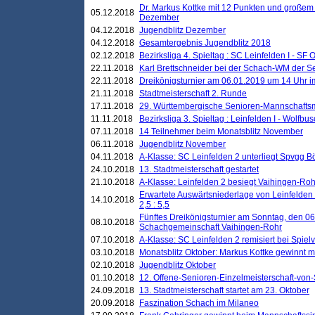
Dr. Markus Kottke mit 12 Punkten und großem
05.12.2018
Dezember
04.12.2018
Jugendblitz Dezember
04.12.2018
Gesamtergebnis Jugendblitz 2018
02.12.2018
Bezirksliga 4. Spieltag : SC Leinfelden I - SF O
22.11.2018
Karl Brettschneider bei der Schach-WM der S
22.11.2018
Dreikönigsturnier am 06.01.2019 um 14 Uhr im 
21.11.2018
Stadtmeisterschaft 2. Runde
17.11.2018
29. Württembergische Senioren-Mannschaftsm
11.11.2018
Bezirksliga 3. Spieltag : Leinfelden I - Wolfbusch
07.11.2018
14 Teilnehmer beim Monatsblitz November
06.11.2018
Jugendblitz November
04.11.2018
A-Klasse: SC Leinfelden 2 unterliegt Spvgg Bö
24.10.2018
13. Stadtmeisterschaft gestartet
21.10.2018
A-Klasse: Leinfelden 2 besiegt Vaihingen-Rohr 
Erwartete Auswärtsniederlage von Leinfelden 
14.10.2018
2,5 : 5,5
Fünftes Dreikönigsturnier am Sonntag, den 0
08.10.2018
Schachgemeinschaft Vaihingen-Rohr
07.10.2018
A-Klasse: SC Leinfelden 2 remisiert bei Spie
03.10.2018
Monatsblitz Oktober: Markus Kottke gewinnt mi
02.10.2018
Jugendblitz Oktober
01.10.2018
12. Offene-Senioren-Einzelmeisterschaft-von
24.09.2018
13. Stadtmeisterschaft startet am 23. Oktober
20.09.2018
Faszination Schach im Milaneo