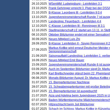
26.10.2025
WSenMM: Ludwigsburg - Leinfelden 3:1
23.10.2025
Frank Gehringer erreicht 3. Platz bei der DS
21.10.2025
B-Klasse: Leonberg III - Leinfelden II 0:4
13.10.2025
Jugendvereinsmeisterschaft Runde 7 ist ausg
12.10.2025
Landesliga: Feuerbach - Leinfelden 4:4
12.10.2025
C-Klasse: Leinfelden III - Renningen III 3:1
12.10.2025
Stadtmeisterschaft LE startet am 13.11. in Stet
08.10.2025
Oktober Blitzturnier endet mit einer Sensation!
30.09.2025
Neues Mitglied Luis Zhi
28.09.2025
B-Klasse: Leinfelden II - Spvgg Renningen II 2
Markus Kottke wird erneut Deutscher Meister 
27.09.2025
Seniorenmannschaft
21.09.2025
Saisonauftakt Landesliga: Leinfelden 1. verlier
16.09.2025
Neues Mitglied Emil Bauer
15.09.2025
Jugendvereinsmeisterschaft Runde 6 ist ausg
03.09.2025
Auch im September Blitzturnier siegt Dr. Mark
25.08.2025
Karl Brettschneider glänzt beim 22. Pheinlan
06.08.2025
Monats-Blitzturnier August: Dr. Markus Kottke
31.07.2025
15. Biergartenturnier Nachlese
28.07.2025
15. Schwabengartenturnier mit großer Beteili
23.07.2025
15. Biergartenturnier ist ausgebucht!
21.07.2025
Aiza und Adelina beim Jugendopen 2025 in 
07.07.2025
Baden-Württembergische Mädchenmeistersch
02.07.2025
Hitzeschlacht beim Juli Blitzturnier
01.07.2025
Schach im Schloss: Markus Kottke in Künzels