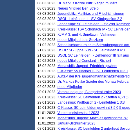
08.03.2023
Dr. Markus Kottke Blitz Sieger im März
08.03.2023
Neues Mitglied Ben Streib
08.03.2023
Jugendblitz: Matthias und Friedrich siegen
08.03.2023
DSOL: Leinfelden II - SV Königsbrück 2:2
05.03.2023
Landesliga: SC Leinfelden I - SpVgg Rommels
05.03.2023
Kreisklasse: TSV Schönach IV - SC Leinfelden 
26.02.2023
KJMM 3. und 4. Spieltag in Vaihingen
22.02.2023
neues Mitglied Luis Setzkorn
21.02.2023
Schnellschachturnier im Schwabengarten am
21.02.2023
DSOL: SG Lippe Süd - SC Leinfelden II 4:0
21.02.2023
DSOL SC Leinfelden I - Zehlendorf III fällt aus
15.02.2023
neues Mitglied Constantin Richert
15.02.2023
Monatsblitz Jugend: Friedrich gewinnt
13.02.2023
C-Klasse: SV Nagold II - SC Leinfelden III 3:1
12.02.2023
Auftakt der Kreisjugendmannschaftsmeistersc
08.02.2023
Dr. Markus Kottke Spieler des Monats Februar
02.02.2023
neue Mitglieder
30.01.2023
Vorankündigung: Biergartenturnier 2023
29.01.2023
Kreisklasse: SC Leinfelden 2 - Stetten 4,5:1,5
29.01.2023
Landesliga: Wolfbusch 2 - Leinfelden 1 3:3
15.01.2023
C-Klasse: SC Leinfelden gewinnt 3,5:0,5 geg
11.01.2023
Vereinsmeisterschaft 2023
11.01.2023
Monatsblitz Jugend: Matthias gewinnt mit 7/7
11.01.2023
Januar-Blitzturnier 2023
08.01.2023
Kreisklasse: SC Leinfelden 2 unterliegt Spvg