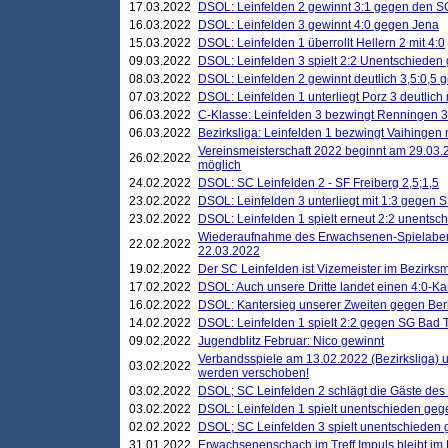
17.03.2022
DSOL: Leinfelden 2 gewinnt 3:1 gegen den 
16.03.2022
DSOL: Leinfelden 3 gewinnt 4:0 gegen Jena
15.03.2022
DSOL: Leinfelden 1 überrollt Hellern 2 mit 4:0
09.03.2022
DSOL: Leinfelden 3 spielt 2:2 Unentschieden
08.03.2022
DSOL: Leinfelden 2 gewinnt deutlich 3,5:0,5
07.03.2022
DSOL: Leinfelden 1 unterliegt Porz 3 deutlich 
06.03.2022
C-Klasse: Leinfelden 3 bezwingt Renningen 3 
06.03.2022
Bezirksliga: Leinfelden 1 bezwingt Vaihingen m
Vereinsmeisterschaft 2022 beginnt am 29.03.2
26.02.2022
möglich
24.02.2022
DSOL: SC Leinfelden 2 - SF Freiberg 2,5;1,5
23.02.2022
DSOL: Leinfelden 3 unterliegt mit 1:3 gegen S
23.02.2022
DSOL: Leinfelden 1 spielt erneut 2:2 unentsc
Wiederaufnahme des Erwachsenen-Spielabend
22.02.2022
22.03.2022
19.02.2022
Der SC Leinfelden ist Vizemeister im Bezirksm
17.02.2022
DSOL: Auch unsere Dritte landet einen 4:0-Ka
16.02.2022
DSOL: Kantersieg unserer Zweiten gegen Ber
14.02.2022
DSOL: Leinfelden 1 spielt 2:2 gegen SG Bad 
09.02.2022
Jugendblitz Februar: Nico gewinnt
Verbandsspiele am 13.02.2022 (Bezirksliga) 
03.02.2022
werden verschoben!
03.02.2022
DSOL; SC Leinfelden 2 schlägt die Gäste des
03.02.2022
DSOL: Leinfelden 1 spielt unentschieden gege
02.02.2022
DSOL; SC Leinfelden 3 spielt unentschieden
31.01.2022
Erwachsenenschach im Treff Impuls bleibt im