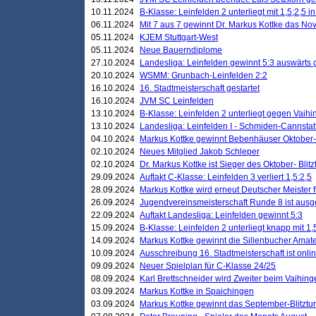
10.11.2024
B-Klasse: Leinfelden 2 unterliegt mit 1,5;2,5 
06.11.2024
Mit 7 aus 7 gewinnt Dr. Markus Kottke das Nov
05.11.2024
KJEM Stuttgart-West
05.11.2024
Neue Bauerndiplome
27.10.2024
Landesliga: Leinfelden gewinnt 5:3 auswärts
20.10.2024
WSMM: Grunbach-Leinfelden 2:2
16.10.2024
16. Stadtmeisterschaft gestartet
16.10.2024
JVM SC Leinfelden
13.10.2024
B-Klasse: Leinfelden 2 unterliegt gegen Vaihi
13.10.2024
Landesliga: Leinfelden I - Schmiden-Cannstatt 
04.10.2024
Markus Kottke gewinnt Bebenhäuser Oktober-B
02.10.2024
Neues Mitglied Jakob Schleper
02.10.2024
Dr. Markus Kottke ist Sieger des Oktober- Blitz
29.09.2024
Auftakt C-Klasse: Leinfelden 3 verliert 1,5:2,5
28.09.2024
Markus Kottke wird erneut Deutscher Meister 
26.09.2024
Jugendvereinsmeisterschaft Runde 8 ist ausg
22.09.2024
Auftakt Landesliga: Leinfelden gewinnt 5:3
15.09.2024
B-Klasse: Leinfelden 2 unterliegt knapp mit 1,
14.09.2024
Markus Kottke gewinnt die Sillenbucher Amate
10.09.2024
Ausschreibung 16. Stadtmeisterschaft ist onli
09.09.2024
Neuer Spielplan für C-Klasse 24/25
08.09.2024
Karl Brettschneider wird Zweiter beim Vaihing
03.09.2024
Markus Kottke in Spaichingen
03.09.2024
Markus Kottke gewinnt das September-Blitztur