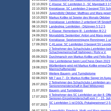
22.10.2023
C-Klasse: SC Leinfelden 3 - SC Magstadt 3 3,
22.10.2023
Kreisklasse: SC Leinfelden 2 besiegt TSV Schö
11.10.2023
Jugendblitz Oktober: Matthias und Mara gewi
10.10.2023
Markus Kottke ist Spieler des Monats Oktober
08.10.2023
Kreisklasse: Leinfelden 2 unterliegt Vfl Sindel
08.10.2023
Landesliga: Leinfelden - Ditzingen 5,5:2,5
08.10.2023
C-Klasse: Herrenberg III - Leinfelden III 2:2
24.09.2023
Monatsblitz September: Anton und Mara gew
17.09.2023
Kreisklasse: Spielvereinigung Renningen 1 unt
17.09.2023
C-KLasse: SC Leinfelden 3 besiegt SV Leonbe
2 Teilnehmer des Schachclubs Leinfelden bei
10.09.2023
Schachgemeinschaft Vaihingen / Rohr e.V.
05.09.2023
Durchmarsch von Markus Kottke und Felix Bow
20.08.2023
Vier Leinfeldener beim LeoChess Open 2023
Württemberg wird mit Markus Kottke erneut D
19.08.2023
Mannschaftsmeister
15.08.2023
Weitere Bauern- und Turmdiplome
02.08.2023
Mit 7 aus 7 - Dr. Markus Kottke Sieger im Augus
2 Teilnehmer des Schachclubs Leinfelden an 
26.07.2023
Seniorenmeisterschaft in Bad Wildungen
21.07.2023
Bauern- und Turmdiplom
4 Teilnehmer des SC Leinfelden an der 8. O
17.07.2023
Senioren-Einzelmeisterschaft vom 7. - 15. Jul
SC Leinfelden 1 ist DSOL-Pokalgewinner! 2,5:1
07.07.2023
!
06.07.2023
Jugendblitz: Friedrich, Matti und Mara gewinn