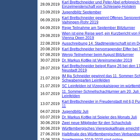
Karl Brettschneider und Peter Abel erfolgreich
28.09.2019
Einzelmeisterschaft von Schleswig-Holstein
23.09.2019
Jugendblitz September
Karl Brettschneider gewinnt Offenes Seniore
06.09.2019
Vaihingen-Rohr 2019
04.09.2019
Rege Teilnahme am September Blitzturnier
Wien ist eine Reise wert, ein Kurzbericht von
29.08.2019
Vienna Open 2019
22.08.2019
Ausschreibung 14. Stadtmeisterschaft ist im
20.08.2019
Karl Brettschneider hervorragender Elfter bei
07.08.2019
Wenig Teilnehmer beim August Blitzturnier
30.07.2019
Dr. Markus Kottke ist Vereinsmeister 2019
Karl Brettschneider belegt Rang 26 bei den 1
28.07.2019
Neustadt 2019
IM Ilja Schneider gewinnt das 11. Sommer-Sch
21.07.2019
Schwabengarten Leinfelden
21.07.2019
SC Leinfelden ist Vizepokalsieger im württem
11. Sommer-Schnellschachturnier am 20. Jul
16.07.2019
Leinfelden
Karl Brettschneider in Freudenstadt mit 6,0 
13.07.2019
11
04.07.2019
Jugendblitz Juli
03.07.2019
Dr. Markus Kottke ist Spieler des Monats Juli
30.06.2019
Zwei neue Mitglieder für den Schachclub
30.06.2019
Württembergisches Viererpokalfinale erreicht!
27.06.2019
Halbfinale des Württembergischen Verbands
15.06.2019
Spieltermine 2019-2020 sind online