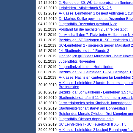
14.12.2019
2. Runde der 30. WÜrttembergischen Seniore
08.12.2019
Leinfelden - Affalterbach 5,5 : 2,5
08.12.2019
A-Klasse: Leinfelden 2 besiegt Aidlingen 1 zu
04.12.2019
Dr. Markus Kottke gewinnt das Dezember Blitzt
04.12.2019
Jugendblitz Dezember gewinnt Nico
28.11.2019
Vorstand für die nächsten 2 Jahre bestätigt
23.11.2019
Jerry schafft den 7. Platz beim Heilbronner 
17.11.2019
Bezirksliga: SF Ditzingen II - SC Leinfelden I 3
17.11.2019
SC-Leinfelden 2 - siegreich gegen Magstadt 2
15.11.2019
14. Stadtmeisterschaft Runde 3
06.11.2019
Und täglich grüßt das Murmeltier - beim Novemb
06.11.2019
Jugendblitz November
04.11.2019
Jugendfreizeit in den Herbstferien
03.11.2019
Bezirksliga: SC Leinfelden 1 - SF Oeffingen 1 
03.11.2019
A-Klasse: Nächster Kantersieg für Leinfelden 2
A-Klasse: Leinfelden 2 landet Kantersieg aus
20.10.2019
Brettpunkten
20.10.2019
Bezirksliga: Schwaikheim - Leinfelden 3,5 : 4,
16.10.2019
Stadtmeisterschaft mit 11 Teilnehmern gestart
13.10.2019
Jerry erfolgreich beim Kirnbach Jugendopen!
07.10.2019
Stadtmeisterschaft startet am Donnerstag !
02.10.2019
Spieler des Monats Oktober: Drei kämpfen um
02.10.2019
Jugendblitz Oktober doppelrundig
29.09.2019
SC Leinfelden I - SC Feuerbach II 6,5 . 1,5
29.09.2019
A-Klasse: Leinfelden 2 besiegt Renningen 1 z