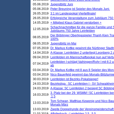
05.06.2019
Jugendblitz Juni
05.06.2019
Peter Breuning ist Spieler des Monats Juni.
26.05.2019
3:1 im Landespokal-Viertelfinale!
26.05.2019
Erfolgreiche Veranstaltung zum Jubiläum 750
14.05.2019
+ Mitglied Klaus Gabriel verstorben +
Schachnachmittag für die ganze Familie und 
12.05.2019
Jubiläums 750 Jahre Leinfelden
Der Böblinger Oberligaspieler Thanh Kien Tran
08.05.2019
100%
08.05.2019
Jugendblitz im Mai
07.05.2019
Dr. Markus Kottke gewinnt die Nürtinger Stadt
14.04.2019
A-Klasse: Leinfelden 2 unterliegt Leonberg 2 a
09.04.2019
Leinfelden im Mannschaftspokal nun auf Ver
Leinfelden I schlägt Vaihingen/Rohr I mit 6:2 
07.04.2019
ab
03.04.2019
Dr. Markus Kottke mit 8 aus 8 Spieler des Mona
03.04.2019
Nico Bauerfeld gewinnt das Monats-Blitzturnier
30.03.2019
Leinfelden ist Bezirks-Pokalsieger!
24.03.2019
Bezirksliga : SC Leinfelden I - SV Schwaikheim
24.03.2019
A-Klasse: SC Leinfelden 2 besiegt SC Böbling
3. Platz bei der 29. WSMM ! SC Leinfelden b
16.03.2019
:1,5
Tom Schwan, Matthias Kewenig und Nico Baue
13.03.2019
Monats März
13.03.2019
Zweite Doppelrunde der Vereinsmeisterschaft i
11.03.2019
Affalterbach - Leinfelden 2,5 . 5,5