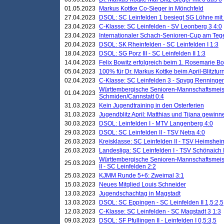
01.05.2023
Markus Kottke Co-Sieger in Mönchfeld
27.04.2023
DSOL: SC Leinfelden 1 besiegt SG Löhne mit 
23.04.2023
C-Klasse: SC Leinfelden - SV Leonberg 3 4:0
23.04.2023
Internationaler Schach-Senioren-Cup am Te
20.04.2023
DSOL: SK Rheinfelden - SC Leinfelden I 1:3
18.04.2023
DSOL: SG Porz III - SC Leinfelden II 1:3
14.04.2023
Felix Bowitz erfolgreich beim 1. Rosemarie B
05.04.2023
100% für Dr. Markus Kottke beim April-Blitztur
02.04.2023
C-Klasse: SC Leinfelden 3 - Spvgg Renningen
Württembergische Senioren-Mannschaftsmeist
01.04.2023
Schmiden/Cannstatt 0:4
31.03.2023
Kein Jugendtraining in den Osterferien
31.03.2023
Jugendblitz April: Matthias und Tijana gewinn
30.03.2023
DSOL: Leinfelden I - MTV Langenberg 4:0
29.03.2023
DSOL: SC Leinfelden II - TSV Netra 4:0
26.03.2023
Kreisklasse: SC Leinfelden II - TSV Heimsheim
26.03.2023
Landesliga: SC Leinfelden I - TSV Schönaich II
Württembergische Senioren-Mannschaftsmeiste
25.03.2023
II - SC Leinfelden 2:2
25.03.2023
KJMM Runde 5+6: Zweimal 3:1
15.03.2023
Neues Mitglied Louis Schneider
13.03.2023
Jugendschachtag in Magstadt
13.03.2023
DSOL: SC Eppingen - SC Leinfelden II 1,5:2,5
12.03.2023
C-Klasse: SC Leinfelden - SC Magstadt 3 1:3
09.03.2023
DSOL: SF Pfullingen II - Leinfelden I 0,5:3,5