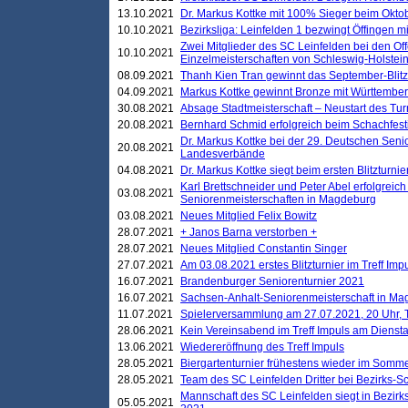
13.10.2021
Dr. Markus Kottke mit 100% Sieger beim Oktobe
10.10.2021
Bezirksliga: Leinfelden 1 bezwingt Öffingen mi
Zwei Mitglieder des SC Leinfelden bei den Of
10.10.2021
Einzelmeisterschaften von Schleswig-Holstei
08.09.2021
Thanh Kien Tran gewinnt das September-Blitz
04.09.2021
Markus Kottke gewinnt Bronze mit Württemberg
30.08.2021
Absage Stadtmeisterschaft – Neustart des Tur
20.08.2021
Bernhard Schmid erfolgreich beim Schachfesti
Dr. Markus Kottke bei der 29. Deutschen Sen
20.08.2021
Landesverbände
04.08.2021
Dr. Markus Kottke siegt beim ersten Blitzturn
Karl Brettschneider und Peter Abel erfolgreic
03.08.2021
Seniorenmeisterschaften in Magdeburg
03.08.2021
Neues Mitglied Felix Bowitz
28.07.2021
+ Janos Barna verstorben +
28.07.2021
Neues Mitglied Constantin Singer
27.07.2021
Am 03.08.2021 erstes Blitzturnier im Treff Im
16.07.2021
Brandenburger Seniorenturnier 2021
16.07.2021
Sachsen-Anhalt-Seniorenmeisterschaft in M
11.07.2021
Spielerversammlung am 27.07.2021, 20 Uhr, T
28.06.2021
Kein Vereinsabend im Treff Impuls am Dienst
13.06.2021
Wiedereröffnung des Treff Impuls
28.05.2021
Biergartenturnier frühestens wieder im Somm
28.05.2021
Team des SC Leinfelden Dritter bei Bezirks-S
Mannschaft des SC Leinfelden siegt in Bezirks
05.05.2021