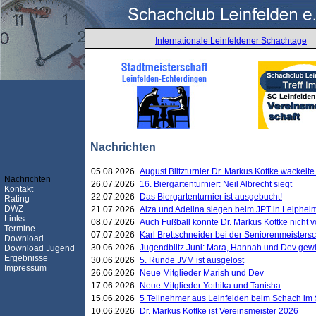
Internationale Leinfeldener Schachtage
Nachrichten
05.08.2026
August Blitzturnier Dr. Markus Kottke wackel
Nachrichten
26.07.2026
16. Biergartenturnier: Neil Albrecht siegt
Kontakt
22.07.2026
Das Biergartenturnier ist ausgebucht!
Rating
DWZ
21.07.2026
Aiza und Adelina siegen beim JPT in Leiphei
Links
08.07.2026
Auch Fußball konnte Dr. Markus Kottke nicht
Termine
07.07.2026
Karl Brettschneider bei der Seniorenmeister
Download
30.06.2026
Jugendblitz Juni: Mara, Hannah und Dev gew
Download Jugend
Ergebnisse
30.06.2026
5. Runde JVM ist ausgelost
Impressum
26.06.2026
Neue Mitglieder Marish und Dev
17.06.2026
Neue Mitglieder Yothika und Tanisha
15.06.2026
5 Teilnehmer aus Leinfelden beim Schach im 
10.06.2026
Dr. Markus Kottke ist Vereinsmeister 2026