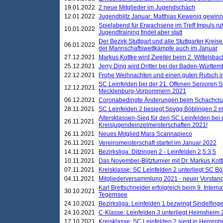
19.01.2022
2 neue Mitglieder im Jugendschach
12.01.2022
Jugendblitz Januar: Matthias Kewenig gewinn
Spielabend für Erwachsene im Treff Impuls ru
10.01.2022
Jugendtraining findet aber statt
Der Bezirk Stuttgart und alle Stuttgarter Krei
06.01.2022
der Mannschaftswettkämpfe auch im Januar
27.12.2021
Markus Kottke wird Zweiter beim 2. Wittelsb
25.12.2021
Jerry Ding wird Dritter bei der Baden-Württem
22.12.2021
Frohe Weihnachten und einen guten Rutsch i
SC Leinfelden bei der 21. Offenen Senioren S
12.12.2021
Mecklenburg-Vorpommern 2021
06.12.2021
Coronabedingte Änderungen beim Schachclub 
28.11.2021
SC Leinfelden 2 besiegt Spvgg Böblingen 2 mi
Altersklassen-Sieg für den SC Leinfelden bei
26.11.2021
Kreisjugendeinzelmeisterschaften 2021!
26.11.2021
Neues Mitglied Mara Scannapieco
26.11.2021
Vereinsmeisterschaft startet im Januar 2022
14.11.2021
Bezirksliga: Ditzingen 2 - Leinfelden 2,5:3,5
10.11.2021
Das November-Blitzturnier mit Dr. Markus Kott
07.11.2021
Kreisklasse: SC Leinfelden 2 unterliegt SC B
04.11.2021
Mitgliederversammlung 2021 - neuer Vorstan
Karl Brettschneider erfolgreich beim 9. Inte
30.10.2021
Tegernsee
24.10.2021
Bezirksliga: Leinfelden 1 bezwingt Sindelfinge
24.10.2021
C-Klasse: Leinfelden 3 unterliegt Heimsheim 2
17.10.2021
Kreisklasse: SC Leinfelden 2 siegt in Herrenbe