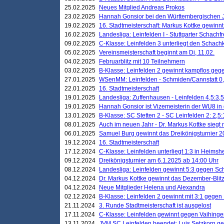
25.02.2025
Neues Mitglied Andreas Prokos
23.02.2025
Hannah Gonsior bei den Württembergischen 
19.02.2025
16. Stadtmeisterschaft: Markus Kottke gewinnt 
16.02.2025
Landesliga: Leinfelden I - Stuttgarter Schachfr
09.02.2025
C-Klasse: Leinfelden 3 unterliegt den Schach
05.02.2025
Vereinsmeisterschaft beginnt am Di, 11.02.
04.02.2025
Februarblitz mit 10 Teilnehmern
03.02.2025
B-Klasse: Leinfelden 2 gewinnt kampflos ge
27.01.2025
WSenMM: Leinfelden - Schmiden/Cannstatt 0,
22.01.2025
16. Stadtmeisterschaft
19.01.2025
Landesliga: Zuffenhausen - Leinfelden 4,5:3,5
19.01.2025
Hannah Gonsior ist Vizemeisterin der WU8 i
13.01.2025
B-Klasse: SC Stetten 2 - SC Leinfelden 2: 2,5:
08.01.2025
Auch im neuen Jahr - Dr. Markus Kottke siegt 
06.01.2025
Samuel Burg gewinnt das Dreikönigsturnier 
19.12.2024
16. Stadtmeisterschaft
17.12.2024
C-Klasse: Leinfelden unterliegt 1:3 in Heimsh
09.12.2024
Dreikönigsturnier am 6.1.2025 ab 14:00 Uhr
08.12.2024
Landesliga: Leinfelden gewinnt 5:3 gegen Sc
04.12.2024
Dr. Markus Kottke gewinnt das Dezember-Blitz
04.12.2024
Neue Mitglieder Helena und Alexandra
02.12.2024
B-Klasse: Leinfelden 2 gewinnt mit 3:1 gegen
21.11.2024
3. Runde Stadtmeisterschaft ist ausgelost
17.11.2024
C-Klasse: Leinfelden gewinnt gegen Vaihinge
13.11.2024
JVM SC Leinfelden beendet: Luis Setzkorn ge