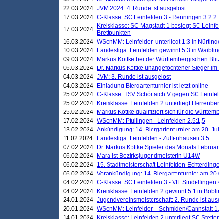
22.03.2024
JVM 2024: 4. Runde ist ausgelost
17.03.2024
C-Klasse: SC Leinfelden 3 - Renningen 3 2:2
Kreisklasse: SC Magstadt 1 besiegt SC Leinfe
17.03.2024
Brettpunkten
16.03.2024
WSenMM: Leinfelden unterliegt 1:3 in Nürting
10.03.2024
Landesliga: Leinfelden gewinnt 5:3 in Waibli
09.03.2024
Markus Kottke bei der Württembergischen Blit
06.03.2024
Dr. Markus Kottke unangefochtener Sieger im M
04.03.2024
JVM: 3. Runde ist ausgelost
04.03.2024
Einladung Biergartenturnier ist jetzt online
25.02.2024
C-Klasse: TSV Schönaich V gegen SC Leinfelde
25.02.2024
Kreisklasse: Leinfelden 2 unterliegt Herrenber
25.02.2024
Markus Kottke qualifiziert sich für die württem
17.02.2024
WSenMM: Pfullingen - Leinfelden 2,5:1,5
13.02.2024
Ankündigung: 14. Biergartenturnier am 20. Ju
11.02.2024
Landesliga: Leinfelden - Zuffenhausen 3:5
07.02.2024
Dr. Markus Kottke Spieler des Monats Februar
06.02.2024
Mara ist Bezirksjugendmeisterin U14W
06.02.2024
15. Stadtmeisterschaft Leinfelden-Echterding
06.02.2024
Vorankündigung: 14. Biergartenturnier am 20
04.02.2024
C-Klasse: SC Leinfelden 3 - VfL Sindelfingen 
04.02.2024
Kreisklasse: Leinfelden 2 gewinnt 5:1 in Böbl
24.01.2024
Jugendvereinsmeisterschaft: 2. Runde ist aus
20.01.2024
WSenMM: Leinfelden - Schmiden/Cannstatt 1,
14.01.2024
Kreisklasse: Leinfelden 2 unterliegt SC Stette