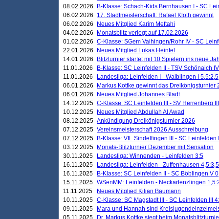
08.02.2026
B-Klasse: Schach-Kids Bernhausen I - SC Leinf
06.02.2026
17. Stadtmeisterschaft: Rafael Kloth gewinnt
06.02.2026
Neues Mitglied Karim Meftahi
04.02.2026
Monatsblitz verlegt auf 17.02.2026
01.02.2026
C-Klasse: SGem Vaihingen/Rohr IV - SC Leinfel
22.01.2026
Neues Mitglied Lukas Heintel
14.01.2026
Blitzturnier startet mit 10 Spielern ins neue J
11.01.2026
B-Klasse: SC Leinfelden II - TSV Schönaich IV
11.01.2026
Landesliga: Leinfelden I - Waiblingen I 5,5:2,5
06.01.2026
Markus Kottke gewinnt das Dreikönigsturnier
06.01.2026
Neues Mitglied Johannes Bladt
14.12.2025
C-Klasse: SC Leinfelden III - SV Herrenberg III
10.12.2025
Neues Mitglied Abdullah Al Awad
08.12.2025
Ankündigung Dreikönigsturnier 2026
07.12.2025
Vereinsmeisterschaft 2026 Ausschreibung
07.12.2025
B-Klasse: VfL Sindelfingen III - SC Leinfelden I
03.12.2025
Monats-Blitzturnier Dezember mit Sensation
30.11.2025
Landesliga: Winnenden - Leinfelden 3:5
16.11.2025
Landesliga: Leinfelden - Zuffenhausen 4,5:3,5
16.11.2025
B-Klasse: SC Leinfelden II - SC Böblingen V 0
15.11.2025
WSenMM: Leinfelden - Neckartenzlingen 1,5:
11.11.2025
Neues Mitglied Kilian Baumann
10.11.2025
C-Klasse: SC Magstadt III - SC Leinfelden III 4
09.11.2025
Mara und Hannah sind Kreisjugendeinzelmei
05.11.2025
Dr. Markus Kottke siegt beim Monatsblitzturn