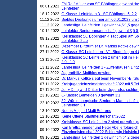
FM Ralf Müller vom SC Böblingen gewinnt das 
06.01.2023
Leinfelden
18.12.2022
C-Klasse: Leinfelden 3 - SC Böblingen 5. 2:2
11.12.2022
Siebtes Dreikönigsturnier am 06.01.2023 um 1
11.12.2022
Landesliga: Leinfelden 1 gewinnt 4,5:1,5 ge
10.12.2022
Leinfelder Seniorenmannschaft gewinnt 3,5:
Kreisklasse: SC Böblingen 4 sagt Spiel am S
08.12.2022
Leinfelden 2 ab
07.12.2022
Dezember Blitzturnier Dr. Markus Kottke gewin
27.11.2022
C-Klasse: SC Leinfelden - VfL Sindelfingen 4 
Kreisklasse: SC Leinfelden 2 unterliegt im H
13.11.2022
2.0 : 4.0
13.11.2022
Landesliga: Leinfelden 1 - Zuffenhausen 1 4:2
10.11.2022
Jugendblitz: Matthias gewinnt
09.11.2022
Dr. Markus Kottke siegt beim November-Blitztu
07.11.2022
Kreisjugendeinzelmeisterschaft 2022 mit 5 T
07.11.2022
Jerry Ding wird Dritter beim Jugendschachturn
23.10.2022
C-Klasse: Leinfelden 3 gewinnt 3:1
32. Württembergische Senioren-Mannschaftsm
22.10.2022
Leinfelden 3:1
13.10.2022
Neues Mitglied Matti Behrens
12.10.2022
Keine Offene Stadtmeisterschaft 2022
09.10.2022
Kreisklasse: SC Leinfelden 2 siegt auswärts g
Karl Brettschneider und Peter Abel erfolgreic
09.10.2022
Einzelmeisterschaft 2022 Schleswig Holstein 
09.10.2022
Landesliga: Leinfelden 1 gewinnt mit 4:2 geg