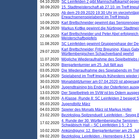
04.10.2020
SC Leinfelden 2 gibt Mannschaftskampf gege
30.09.2020
15. Stadtmeisterschaft ab 27.10. im Treff Impu
Ab dem 29.09.2020 19:30 Uhr im vierzehntäg
17.09.2020
Erwachsenenspielabend im Treff Impuls
10.09.2020
Karl Brettschneider gewinnt das Seniorenopen
26.08.2020
Markus Kottke gewinnt die Nürtinger Stadtmei
Karl Brettschneider und Peter Abel erfolgreic
22.08.2020
Meisterschaftsgipfels
11.08.2020
SC Leinfelden gewinnt Gruppenphase der De
Karl Brettschneider, Fritz Breuning, Klaus Gab
29.07.2020
Württembergischen Schachverband geehrt
11.07.2020
Mögliche Wiederaufnahme des Spielbetriebs
12.05.2020
Biergartenturnier am 25. Juli fällt aus
03.05.2020
Die Wiederaufnahme des Spielabends im Treff
16.04.2020
Spielabend im Treff Impuls frühestens wieder
30.03.2020
Monatsblitzturnier am 07.04.2020 ist abgesag
14.03.2020
Jugendtraining bis Ende der Osterferien ausg
13.03.2020
Der Spielbetrieb im SVW ist bis Ostern ausges
08.03.2020
A-Klasse, Runde 8: SC Leinfelden 2 besiegt 
05.03.2020
Jugendbiltz März
04.03.2020
Spieler des Monats März ist Markus Hofer
23.02.2020
Bezirksliga-Spitzenduell: Leinfelden - Spvgg 
4. Runde der 30. Württembergische Senioren
17.02.2020
Schwäbisch Hall – SC Leinfelden 1,5 : 2,5
10.02.2020
Ankündigung: 12. Biergartenturnier am 25. Juli
09.02.2020
Bezirksliga: Leinfelden - Herrenberg 4,5:3,5