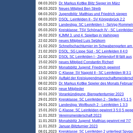
08.03.2023
Dr. Markus Kottke Blitz Sieger im März
08.03.2023
Neues Mitglied Ben Streib
08.03.2023
Jugendblitz: Matthias und Friedrich siegen
08.03.2023
DSOL: Leinfelden II - SV Königsbrück 2:2
05.03.2023
Landesliga: SC Leinfelden I - SpVgg Rommels
05.03.2023
Kreisklasse: TSV Schönach IV - SC Leinfelden 
26.02.2023
KJMM 3. und 4. Spieltag in Vaihingen
22.02.2023
neues Mitglied Luis Setzkorn
21.02.2023
Schnellschachturnier im Schwabengarten am
21.02.2023
DSOL: SG Lippe Süd - SC Leinfelden II 4:0
21.02.2023
DSOL SC Leinfelden I - Zehlendorf III fällt aus
15.02.2023
neues Mitglied Constantin Richert
15.02.2023
Monatsblitz Jugend: Friedrich gewinnt
13.02.2023
C-Klasse: SV Nagold II - SC Leinfelden III 3:1
12.02.2023
Auftakt der Kreisjugendmannschaftsmeistersc
08.02.2023
Dr. Markus Kottke Spieler des Monats Februar
02.02.2023
neue Mitglieder
30.01.2023
Vorankündigung: Biergartenturnier 2023
29.01.2023
Kreisklasse: SC Leinfelden 2 - Stetten 4,5:1,5
29.01.2023
Landesliga: Wolfbusch 2 - Leinfelden 1 3:3
15.01.2023
C-Klasse: SC Leinfelden gewinnt 3,5:0,5 geg
11.01.2023
Vereinsmeisterschaft 2023
11.01.2023
Monatsblitz Jugend: Matthias gewinnt mit 7/7
11.01.2023
Januar-Blitzturnier 2023
08.01.2023
Kreisklasse: SC Leinfelden 2 unterliegt Spvg