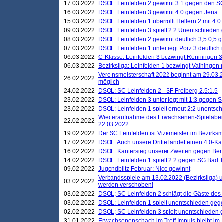
17.03.2022
DSOL: Leinfelden 2 gewinnt 3:1 gegen den 
16.03.2022
DSOL: Leinfelden 3 gewinnt 4:0 gegen Jena
15.03.2022
DSOL: Leinfelden 1 überrollt Hellern 2 mit 4:0
09.03.2022
DSOL: Leinfelden 3 spielt 2:2 Unentschieden
08.03.2022
DSOL: Leinfelden 2 gewinnt deutlich 3,5:0,5
07.03.2022
DSOL: Leinfelden 1 unterliegt Porz 3 deutlich 
06.03.2022
C-Klasse: Leinfelden 3 bezwingt Renningen 3 
06.03.2022
Bezirksliga: Leinfelden 1 bezwingt Vaihingen m
Vereinsmeisterschaft 2022 beginnt am 29.03.2
26.02.2022
möglich
24.02.2022
DSOL: SC Leinfelden 2 - SF Freiberg 2,5;1,5
23.02.2022
DSOL: Leinfelden 3 unterliegt mit 1:3 gegen S
23.02.2022
DSOL: Leinfelden 1 spielt erneut 2:2 unentsc
Wiederaufnahme des Erwachsenen-Spielabend
22.02.2022
22.03.2022
19.02.2022
Der SC Leinfelden ist Vizemeister im Bezirksm
17.02.2022
DSOL: Auch unsere Dritte landet einen 4:0-Ka
16.02.2022
DSOL: Kantersieg unserer Zweiten gegen Ber
14.02.2022
DSOL: Leinfelden 1 spielt 2:2 gegen SG Bad 
09.02.2022
Jugendblitz Februar: Nico gewinnt
Verbandsspiele am 13.02.2022 (Bezirksliga) 
03.02.2022
werden verschoben!
03.02.2022
DSOL; SC Leinfelden 2 schlägt die Gäste des
03.02.2022
DSOL: Leinfelden 1 spielt unentschieden gege
02.02.2022
DSOL; SC Leinfelden 3 spielt unentschieden
31.01.2022
Erwachsenenschach im Treff Impuls bleibt im