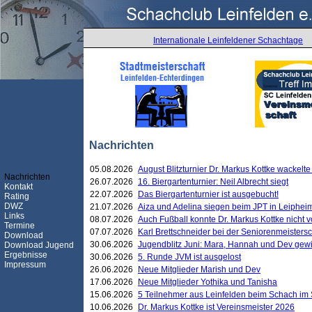
Internationale Leinfeldener Schachtage
Nachrichten
05.08.2026
August Blitzturnier Dr. Markus Kottke wackel
Nachrichten
26.07.2026
16. Biergartenturnier: Neil Albrecht siegt
Kontakt
22.07.2026
Das Biergartenturnier ist ausgebucht!
Rating
DWZ
21.07.2026
Aiza und Adelina siegen beim JPT in Leiphei
Links
08.07.2026
Auch Fußball konnte Dr. Markus Kottke nicht
Termine
07.07.2026
Karl Brettschneider bei der Seniorenmeister
Download
30.06.2026
Jugendblitz Juni: Mara, Hannah und Dev gew
Download Jugend
Ergebnisse
30.06.2026
5. Runde JVM ist ausgelost
Impressum
26.06.2026
Neue Mitglieder Marish und Dev
17.06.2026
Neue Mitglieder Yothika und Tanisha
15.06.2026
5 Teilnehmer aus Leinfelden beim Schach im 
10.06.2026
Dr. Markus Kottke ist Vereinsmeister 2026