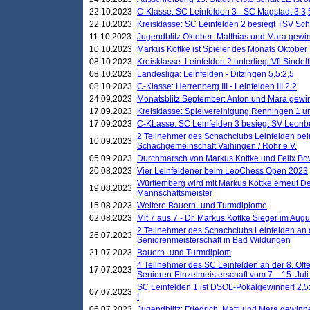
22.10.2023
C-Klasse: SC Leinfelden 3 - SC Magstadt 3 3,
22.10.2023
Kreisklasse: SC Leinfelden 2 besiegt TSV Schö
11.10.2023
Jugendblitz Oktober: Matthias und Mara gewi
10.10.2023
Markus Kottke ist Spieler des Monats Oktober
08.10.2023
Kreisklasse: Leinfelden 2 unterliegt Vfl Sindel
08.10.2023
Landesliga: Leinfelden - Ditzingen 5,5:2,5
08.10.2023
C-Klasse: Herrenberg III - Leinfelden III 2:2
24.09.2023
Monatsblitz September: Anton und Mara gew
17.09.2023
Kreisklasse: Spielvereinigung Renningen 1 unt
17.09.2023
C-KLasse: SC Leinfelden 3 besiegt SV Leonbe
2 Teilnehmer des Schachclubs Leinfelden bei
10.09.2023
Schachgemeinschaft Vaihingen / Rohr e.V.
05.09.2023
Durchmarsch von Markus Kottke und Felix Bow
20.08.2023
Vier Leinfeldener beim LeoChess Open 2023
Württemberg wird mit Markus Kottke erneut D
19.08.2023
Mannschaftsmeister
15.08.2023
Weitere Bauern- und Turmdiplome
02.08.2023
Mit 7 aus 7 - Dr. Markus Kottke Sieger im Augus
2 Teilnehmer des Schachclubs Leinfelden an 
26.07.2023
Seniorenmeisterschaft in Bad Wildungen
21.07.2023
Bauern- und Turmdiplom
4 Teilnehmer des SC Leinfelden an der 8. O
17.07.2023
Senioren-Einzelmeisterschaft vom 7. - 15. Jul
SC Leinfelden 1 ist DSOL-Pokalgewinner! 2,5:1
07.07.2023
!
06.07.2023
Jugendblitz: Friedrich, Matti und Mara gewinn