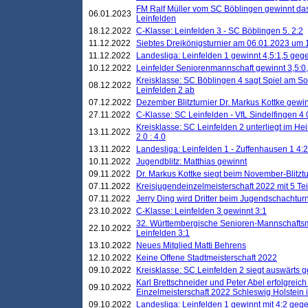
FM Ralf Müller vom SC Böblingen gewinnt das 
06.01.2023
Leinfelden
18.12.2022
C-Klasse: Leinfelden 3 - SC Böblingen 5. 2:2
11.12.2022
Siebtes Dreikönigsturnier am 06.01.2023 um 1
11.12.2022
Landesliga: Leinfelden 1 gewinnt 4,5:1,5 ge
10.12.2022
Leinfelder Seniorenmannschaft gewinnt 3,5:
Kreisklasse: SC Böblingen 4 sagt Spiel am S
08.12.2022
Leinfelden 2 ab
07.12.2022
Dezember Blitzturnier Dr. Markus Kottke gewin
27.11.2022
C-Klasse: SC Leinfelden - VfL Sindelfingen 4 
Kreisklasse: SC Leinfelden 2 unterliegt im H
13.11.2022
2.0 : 4.0
13.11.2022
Landesliga: Leinfelden 1 - Zuffenhausen 1 4:2
10.11.2022
Jugendblitz: Matthias gewinnt
09.11.2022
Dr. Markus Kottke siegt beim November-Blitztu
07.11.2022
Kreisjugendeinzelmeisterschaft 2022 mit 5 T
07.11.2022
Jerry Ding wird Dritter beim Jugendschachturn
23.10.2022
C-Klasse: Leinfelden 3 gewinnt 3:1
32. Württembergische Senioren-Mannschaftsm
22.10.2022
Leinfelden 3:1
13.10.2022
Neues Mitglied Matti Behrens
12.10.2022
Keine Offene Stadtmeisterschaft 2022
09.10.2022
Kreisklasse: SC Leinfelden 2 siegt auswärts g
Karl Brettschneider und Peter Abel erfolgreic
09.10.2022
Einzelmeisterschaft 2022 Schleswig Holstein 
09.10.2022
Landesliga: Leinfelden 1 gewinnt mit 4:2 geg