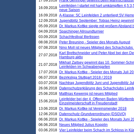
17.09.2018
Frank Gehringer gewinnt beim Mannschaftssi
Leinfelden I startet mit hart umkämpften 4,5:
16.09.2018
neue Saison
16.09.2018
A-Klasse: SC Leinfelden 2 unterliegt SV Herre
12.09.2018
Jugendblitz September: Tobias Heinz gewinnt
05.09.2018
Dr. Markus Kottke siegte mit großem Abstand 
04.09.2018
Spaichinger Allroundturnier
03.09.2018
Schachfestival Illertissen
08.08.2018
Peter Breuning - Spieler des Monats August
07.08.2018
Nino Moll ist neues Mitglied des Schachclubs
Karl Brettschneider und Peter Abel bei den D
27.07.2018
Hamburg aktiv
Mikhail Zaitsev gewinnt das 10. Sommer-Schn
21.07.2018
Leinfelden im Schwabengarten
17.07.2018
Dr. Markus Kottke - Spieler des Monats Juli 2
06.07.2018
Bezirksliga Stuttgart 2018 / 2019
03.07.2018
Nachtrag Jugendblitz Juni und Jugendblitz Jul
26.06.2018
Datenschutzerklärung des Schachclubs Lein
25.06.2018
Matthias Kewenig ist neues Mitglied
Leinfelder bei der 4. Offenen Baden-Württem
15.06.2018
Einzelmeisterschaft in Freudenstadt
13.06.2018
Dr. Markus Kottke ist Vereinsmeister 2018
12.06.2018
Datenschutz-Grundverordnung (DSGVO)
06.06.2018
Dr. Markus Kottke - Spieler des Monats Juni 
06.06.2018
Neues Mitglied Julius Kopplin
03.06.2018
Vier Leinfelder beim Schach im Schloss in K