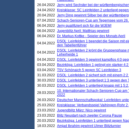
26.04.2022
Jerry wird Sechster bei der württembergische
24.04.2022
Kreisklasse: SC Leinfelden 2 unterliegt gege
20.04.2022
Jerry Ding gewinnt Silber bei der württemberg
07.04.2022
Schach-Senioren-Cup am Tegernsee vom 26. M
06.04.2022
Jerry qualifiziert sich für die WJEM!
06.04.2022
Jugenblitz April: Matthias gewinnt
06.04.2022
Dr. Markus Kottke - Spieler des Monats April
DSOL: Leinfelden 1 beendet die Saison mit e
04.04.2022
den Tabellenführer
DSOL: Leinfelden 2 krönt die Gruppenphase m
04.04.2022
Leherheide 1
04.04.2022
DSOL: Leinfelden 3 gewinnt kampflos 4:0 geg
03.04.2022
Bezirkliga: Leinfelden 1 gelingt ein starker 4
03.04.2022
TSV Schönaich 5 gegen SC Leinfelden 3
31.03.2022
DSOL: Leinfelden 2 sichert sich mit einem 2:2 d
30.03.2022
DSOL: Leinfelden 3 unterliegt 1:3 gegen den 
30.03.2022
DSOL: Leinfelden 1 unterliegt knapp mit 1,5
10. Internationaler Schach-Senioren-Cup am T
28.03.2022
2022
26.03.2022
Deutscher Mannschaftspokal: Leinfelden unte
25.03.2022
Kreisklasse: Verbandsspiel Vaihingen-Rohr 2 
23.03.2022
Jugendblitz März: Nico gewinnt
23.03.2022
Blitz Neustart nach zweiter Corona Pause
20.03.2022
Bezirksliga: Leinfelden 1 unterliegt gegen Nag
18.03.2022
Amjad Ibrahim gewinnt Ulmer Blitzturnier