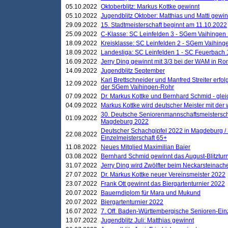
05.10.2022
Oktoberblitz: Markus Kottke gewinnt
05.10.2022
Jugendblitz Oktober: Matthias und Matti gewi
29.09.2022
15. Stadtmeisterschaft beginnt am 11.10.2022
25.09.2022
C-Klasse: SC Leinfelden 3 - SGem Vaihingen 
18.09.2022
Kreisklasse: SC Leinfelden 2 - SGem Vaihinge
18.09.2022
Landesliga: SC Leinfelden 1 - SC Feuerbach 
16.09.2022
Jerry Ding gewinnt mit 3/3 bei der WAM in 
14.09.2022
Jugendblitz September
Karl Brettschneider und Manfred Streiter erfo
12.09.2022
der SGem Vaihingen-Rohr
07.09.2022
Dr. Markus Kottke und Bernhard Schmid - glei
04.09.2022
Markus Kottke wird deutscher Meister mit de
30. Deutsche Seniorenmannschaftsmeistersch
01.09.2022
Magdeburg 2022
Deutscher Schachgipfel 2022 in Magdeburg /
22.08.2022
Einzelmeisterschaft 65+
11.08.2022
Neues Mitglied Maximilian Baier
03.08.2022
Bernhard Schmid gewinnt das August-Blitzturn
31.07.2022
Jerry Ding wird Zwölfter beim Neckarsteinac
27.07.2022
Dr. Markus Kottke neuer Vereinsmeister 2022
23.07.2022
Frank Ott gewinnt das Biergartenturnier 2022
20.07.2022
Bauerndiplom für Mara und Mukund
20.07.2022
Biergartenturnier 2022
16.07.2022
7. Off. Baden-Württembergische Senioren-Ein
13.07.2022
Jugendblitz Juli: Matthias gewinnt