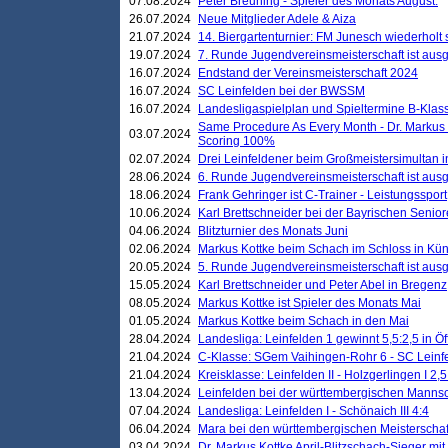
07.08.2024
Peter Breuning - Spieler des Monats August.
26.07.2024
Neue Mitglieder Adele & Aiza
21.07.2024
14. Biergartenturnier: FM Junesch wiederholt
19.07.2024
7. Runde Jugendvereinsmeisterschaft ist ausg
16.07.2024
Endstand der Vereinsmeisterschaft 2024
16.07.2024
SC Leinfelden bei der BWSSM
16.07.2024
Landesligaspielplan und Spieltermine B-Kla
Same Procedure As Every Month - Dr. Markus 
03.07.2024
Scoring 100%
02.07.2024
Drei Leinfeldener beim Großmeistersimultan 
28.06.2024
6. Runde Jugendvereinsmeisterschaft ist ausg
18.06.2024
Frank Gehringer ist C-Trainer - Leistungssport
10.06.2024
Karl Brettschneider bei der Bayrischen Senio
04.06.2024
Blitzturnier des Monats Juni
02.06.2024
Markus Kottke beim Schach im Schloss in Kü
20.05.2024
5. Runde Jugendvereinsmeisterschaft ist ausg
15.05.2024
Karl Brettschneider und Peter Abel in Bregenz
08.05.2024
Markus Kottke ist Spieler des Monats Mai
01.05.2024
Markus Kottke beim Schach in den Mai
28.04.2024
Landesliga: Leinfelden 1 gewinnt 5,5:2,5 in Ö
21.04.2024
C-Klasse: SGem Vaihingen-Rohr 6 - SC Leinfe
21.04.2024
Kreisklasse: Leinfelden II - Holzgerlingen I 2,5
13.04.2024
Leinfelden bei der württembergischen Mannsc
07.04.2024
Landesliga: Leinfelden I - Schönaich III 4:4
06.04.2024
Mara bei den württembergischen Meisterscha
03.04.2024
Dr. Markus Kottke April-Blitzschach-Sieger mit