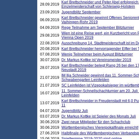
Karl Brettschneider und Peter Abel erfolgreich
28.09.2019
Einzelmeisterschaft von Schleswig-Holstein
23.09.2019
Jugendblitz September
Karl Brettschneider gewinnt Offenes Seniore
06.09.2019
Vaihingen-Rohr 2019
04.09.2019
Rege Teilnahme am September Blitzturnier
Wien ist eine Reise wert, ein Kurzbericht von
29.08.2019
Vienna Open 2019
22.08.2019
Ausschreibung 14. Stadtmeisterschaft ist im
20.08.2019
Karl Brettschneider hervorragender Elfter bei
07.08.2019
Wenig Teilnehmer beim August Blitzturnier
30.07.2019
Dr. Markus Kottke ist Vereinsmeister 2019
Karl Brettschneider belegt Rang 26 bei den 1
28.07.2019
Neustadt 2019
IM Ilja Schneider gewinnt das 11. Sommer-Sch
21.07.2019
Schwabengarten Leinfelden
21.07.2019
SC Leinfelden ist Vizepokalsieger im württem
11. Sommer-Schnellschachturnier am 20. Jul
16.07.2019
Leinfelden
Karl Brettschneider in Freudenstadt mit 6,0 
13.07.2019
11
04.07.2019
Jugendblitz Juli
03.07.2019
Dr. Markus Kottke ist Spieler des Monats Juli
30.06.2019
Zwei neue Mitglieder für den Schachclub
30.06.2019
Württembergisches Viererpokalfinale erreicht!
27.06.2019
Halbfinale des Württembergischen Verbands
15.06.2019
Spieltermine 2019-2020 sind online