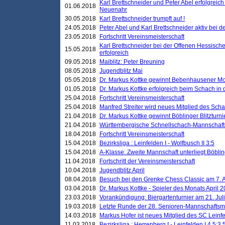
Karl Brettschneider und Peter Abel erfolgreic
01.06.2018
Neuenahr
30.05.2018
Karl Brettschneider trumpft auf !
24.05.2018
Peter Abel und Karl Brettschneider aktiv bei
23.05.2018
Fortschritt Vereinsmeisterschaft
Karl Brettschneider bei der Offenen Hessisch
15.05.2018
erfolgreich
09.05.2018
Maiblitz: Peter Breuning
08.05.2018
Jugendblitz Mai
05.05.2018
Dr. Markus Kottke gewinnt Bebenhausener Mo
01.05.2018
Dr. Markus Kottke erfolgreich beim Schach in
25.04.2018
Fortschritt Vereinsmeisterschaft
25.04.2018
Manfred Streiter wird neues Mitglied des Sch
21.04.2018
Dr. Markus Kottke gewinnt Böblinger Blitzturni
21.04.2018
Württembergische Schnellschach-Mannschafts
18.04.2018
Fortschritt Vereinsmeisterschaft
15.04.2018
Bezirksliga : Leinfelden I - Wolfbusch II 3:5
15.04.2018
A-Klasse: Zweite Mannschaft unterliegt Böblin
11.04.2018
Fortschritt der Vereinsmeisterschaft
10.04.2018
Jugendblitz April
08.04.2018
Besuch bei den Grenke Chess Classic am 7. A
03.04.2018
Dr. Markus Kottke - Spieler des Monats April 
23.03.2018
Vorankündigung: Biergartenturnier am 21. Jul
19.03.2018
Letzte Runde der 28. Senioren-Mannschaftsme
14.03.2018
Markus Hofer ist neues Mitglied des SC Leinf
11.03.2018
Bezirksliga : Herrenberg I - Leinfelden I 4,5:3,