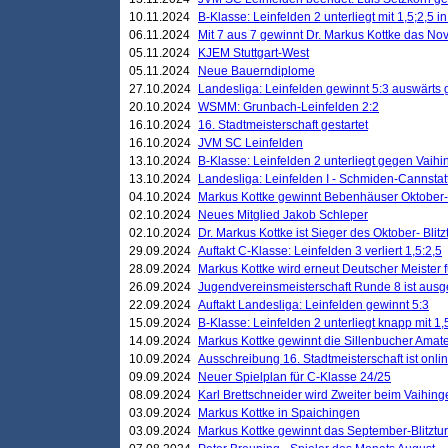
10.11.2024
B-Klasse: Leinfelden 2 unterliegt mit 1,5;2,5 
06.11.2024
Mit 7 aus 7 gewinnt Dr. Markus Kottke das Nov
05.11.2024
KJEM Stuttgart-West
05.11.2024
Neue Bauerndiplome
27.10.2024
Landesliga: Leinfelden gewinnt 5:3 auswärts
20.10.2024
WSMM: Grunbach-Leinfelden 2:2
16.10.2024
16. Stadtmeisterschaft gestartet
16.10.2024
JVM SC Leinfelden
13.10.2024
B-Klasse: Leinfelden 2 unterliegt gegen Vaihi
13.10.2024
Landesliga: Leinfelden I - Schmiden-Cannstatt 
04.10.2024
Markus Kottke gewinnt Bebenhäuser Oktober-B
02.10.2024
Neues Mitglied Jakob Schleper
02.10.2024
Dr. Markus Kottke ist Sieger des Oktober- Blitz
29.09.2024
Auftakt C-Klasse: Leinfelden 3 verliert 1,5:2,5
28.09.2024
Markus Kottke wird erneut Deutscher Meister 
26.09.2024
Jugendvereinsmeisterschaft Runde 8 ist ausg
22.09.2024
Auftakt Landesliga: Leinfelden gewinnt 5:3
15.09.2024
B-Klasse: Leinfelden 2 unterliegt knapp mit 1,
14.09.2024
Markus Kottke gewinnt die Sillenbucher Amate
10.09.2024
Ausschreibung 16. Stadtmeisterschaft ist onli
09.09.2024
Neuer Spielplan für C-Klasse 24/25
08.09.2024
Karl Brettschneider wird Zweiter beim Vaihing
03.09.2024
Markus Kottke in Spaichingen
03.09.2024
Markus Kottke gewinnt das September-Blitztur