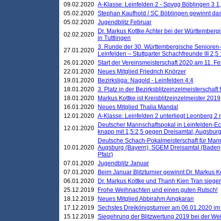
09.02.2020
A-Klasse: Leinfelden 2 - Spvgg Böblingen 3 1,
05.02.2020
Stephan Kaufhold / SC Böblingen gewinnt das 
05.02.2020
Jugendblitz Februar
Dr. Markus Kottke Achter bei der Württembergi
02.02.2020
in Tuttlingen
3. Runde der 30. Württembergische Senioren
27.01.2020
Leinfelden – Stuttgarter Schachfreunde III 2,5 
26.01.2020
Start der Vereinsmeisterschaft 2020 am 11. F
22.01.2020
Neues Mitglied Friedrich Knörzer
19.01.2020
Bezirksliga: Nagold - Leinfelden 4:4
18.01.2020
3. Platz in der Bezirksblitzeinzelmeisterschaft
18.01.2020
Markus Kottke ist Kreisblitzeinzelmeister 2019
16.01.2020
Neues Mitglied Thalia Mandal
12.01.2020
A-Klasse: Leinfelden 2 unterliegt Leonberg 2 
Deutscher Mannschaftspokal in Leinfelden-Ech
12.01.2020
knapp mit 1,5:2,5 gegen Dreisamtal, Augsbur
Deutsche Schach-Pokalmeisterschaft für Mann
10.01.2020
Augsburg (Bayern), SGEM Dreisamtal (Baden
Pfalz)
07.01.2020
Jugendblitz Januar
07.01.2020
Beim Januar Blitzturnier gewinnt Dr. Markus 
06.01.2020
Dr. Markus Kottke und Thanh Kien Tran siegen
25.12.2019
Frohe Weihnachten und einen guten Rutsch!
18.12.2019
Neues Mitglied Abbirahm Aingkaran
17.12.2019
Sechstes Dreikönigsturnier am 06.01.2020 im T
15.12.2019
Siegehrung der Blitzwertung 2019 bei der Wei