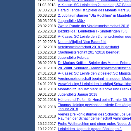
11.03.2018
A-Klasse: SC Leinfelden 2 unterliegt SC Böbli
07.03.2018
Harald Fendel ist Spieler des Monats März 2
06.03.2018
2. Jubiläumsturnier "Uta Röchling" in Magdebu
06.03.2018
Jugendblitz März
28.02.2018
Zweite Runde der Vereinsmeisterschaft 2018
25.02.2018
Bezirksliga : Leinfelden I - Sindelfingen I 5:3
25.02.2018
A-Klasse: SC Leinfelden 2 unentschieden geg
21.02.2018
Neues Mitglied Nico Bauerfeld
21.02.2018
Vereinsmeisterschaft 2018 ist gestartet
16.02.2018
Stadtmeisterschaft 2017/2018 beendet
06.02.2018
Jugendblitz Februar
06.02.2018
Dr. Markus Kottke - Spieler des Monats Febru
27.01.2018
28. Württ. Senioren - Mannschaftsmeisterscha
24.01.2018
A-Klasse: SC Leinfelden 2 besiegt SC Magstadt
18.01.2018
Vereinsmeisterschaft beginnt mit neuem Mod
14.01.2018
Auswärtssieg ! Leinfelden I schlägt Schwaikhei
09.01.2018
Monatsblitz Januar: Markus Kottke und Frank
09.01.2018
Jugendblitz Januar 2018
07.01.2018
Höhen und Tiefen für Horst beim Turnier 30. 
Thomas Heining gewinnt das vierte Dreikönigs
06.01.2018
Januar 2018
Viertes Dreikönigsturnier des Schachclubs Le
02.01.2018
Räumen der Schachgemeinschaft Vaihingen-
15.12.2017
Frohe Weihnachten und einen gutes Neues J
10.12.2017
Leinfelden siegreich gegen Böblingen 3