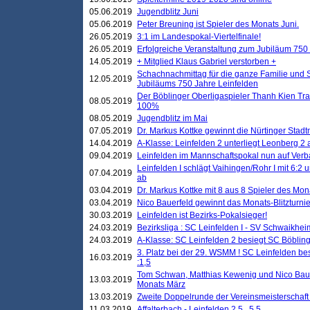
05.06.2019
Jugendblitz Juni
05.06.2019
Peter Breuning ist Spieler des Monats Juni.
26.05.2019
3:1 im Landespokal-Viertelfinale!
26.05.2019
Erfolgreiche Veranstaltung zum Jubiläum 750
14.05.2019
+ Mitglied Klaus Gabriel verstorben +
Schachnachmittag für die ganze Familie und 
12.05.2019
Jubiläums 750 Jahre Leinfelden
Der Böblinger Oberligaspieler Thanh Kien Tran
08.05.2019
100%
08.05.2019
Jugendblitz im Mai
07.05.2019
Dr. Markus Kottke gewinnt die Nürtinger Stadt
14.04.2019
A-Klasse: Leinfelden 2 unterliegt Leonberg 2 a
09.04.2019
Leinfelden im Mannschaftspokal nun auf Ver
Leinfelden I schlägt Vaihingen/Rohr I mit 6:2 
07.04.2019
ab
03.04.2019
Dr. Markus Kottke mit 8 aus 8 Spieler des Mona
03.04.2019
Nico Bauerfeld gewinnt das Monats-Blitzturnier
30.03.2019
Leinfelden ist Bezirks-Pokalsieger!
24.03.2019
Bezirksliga : SC Leinfelden I - SV Schwaikheim
24.03.2019
A-Klasse: SC Leinfelden 2 besiegt SC Böbling
3. Platz bei der 29. WSMM ! SC Leinfelden b
16.03.2019
:1,5
Tom Schwan, Matthias Kewenig und Nico Baue
13.03.2019
Monats März
13.03.2019
Zweite Doppelrunde der Vereinsmeisterschaft i
11.03.2019
Affalterbach - Leinfelden 2,5 . 5,5