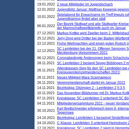
19.01.2022
2 neue Mitglieder im Jugendschach
12.01.2022
Jugendblitz Januar: Matthias Kewenig gewinn
Spielabend für Erwachsene im Treff Impuls ru
10.01.2022
Jugendtraining findet aber statt
Der Bezirk Stuttgart und alle Stuttgarter Krei
06.01.2022
der Mannschaftswettkämpfe auch im Januar
27.12.2021
Markus Kottke wird Zweiter beim 2. Wittelsb
25.12.2021
Jerry Ding wird Dritter bei der Baden-Württem
22.12.2021
Frohe Weihnachten und einen guten Rutsch i
SC Leinfelden bei der 21. Offenen Senioren S
12.12.2021
Mecklenburg-Vorpommern 2021
06.12.2021
Coronabedingte Änderungen beim Schachclub 
28.11.2021
SC Leinfelden 2 besiegt Spvgg Böblingen 2 mi
Altersklassen-Sieg für den SC Leinfelden bei
26.11.2021
Kreisjugendeinzelmeisterschaften 2021!
26.11.2021
Neues Mitglied Mara Scannapieco
26.11.2021
Vereinsmeisterschaft startet im Januar 2022
14.11.2021
Bezirksliga: Ditzingen 2 - Leinfelden 2,5:3,5
10.11.2021
Das November-Blitzturnier mit Dr. Markus Kott
07.11.2021
Kreisklasse: SC Leinfelden 2 unterliegt SC B
04.11.2021
Mitgliederversammlung 2021 - neuer Vorstan
Karl Brettschneider erfolgreich beim 9. Inte
30.10.2021
Tegernsee
24.10.2021
Bezirksliga: Leinfelden 1 bezwingt Sindelfinge
24.10.2021
C-Klasse: Leinfelden 3 unterliegt Heimsheim 2
17.10.2021
Kreisklasse: SC Leinfelden 2 siegt in Herrenbe