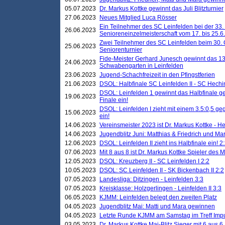
05.07.2023
Dr. Markus Kottke gewinnt das Juli Blitzturnier
27.06.2023
Neues Mitglied Luca Rösser
Ein Teilnehmer des SC Leinfelden bei der 33.
26.06.2023
Senioreneinzelmeisterschaft vom 17. bis 25.
Zwei Teilnehmer des SC Leinfelden beim 30.
25.06.2023
Seniorenturnier
Fide-Meister Gerhard Junesch gewinnt das 1
24.06.2023
Schwabengarten in Leinfelden
23.06.2023
Jugend-Schachfreizeit in den Pfingstferien
21.06.2023
DSOL: Halbfinale SC Leinfelden II - SC Hechi
DSOL: Leinfelden 1 gewinnt das Halbfinale geg
19.06.2023
Finale ein!
DSOL: Leinfelden I zieht mit einem 3.5:0,5 g
15.06.2023
ein!
14.06.2023
Vereinsmeister 2023 ist Dr. Markus Kottke - 
14.06.2023
Jugendblitz Juni: Matthias & Friedrich und M
12.06.2023
DSOL: Leinfelden II zieht ins Halbfinale ein! 2
07.06.2023
Mit 8 aus 8 ist Dr. Markus Kottke Spieler des 
12.05.2023
DSOL: Kreuzberg II - SC Leinfelden I 2:2
10.05.2023
DSOL: SC Leinfelden II - SK Bickenbach II 2:2
07.05.2023
Landesliga: Ditzingen - Leinfelden 3:3
07.05.2023
Kreisklasse: Holzgerlingen - Leinfelden II 3:3
06.05.2023
KJMM: Leinfelden belegt den zweiten Platz
04.05.2023
Jugendblitz Mai: Matti und Mara gewinnen
04.05.2023
Letzte Runde KJMM am Samstag im Treff Imp
03.05.2023
Dr. Markus Kottke Mai-Blitz Sieger mit 6 aus 6