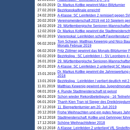
06.03.2019
Dr. Markus Kottke gewinnt März-Blitzturnier
27.02.2019
Bezirkspokalfinale erreicht!
24.02.2019
A-Klasse: SC Leinfelden 2 remisiert gegen SV
20.02.2019
Vereinsmeisterschaft 2019 mit 10 Spielern ges
18.02.2019
29. Württembergische Senioren-Mannschaftsm
12.02.2019
Dr. Markus Kottke gewinnt die Stadtmeistersc
09.02.2019
Viererpokal: Leinfelden schafft Favoritensturz!
Tom Schwan, Matthias Kewenig und Nico Baue
06.02.2019
Monats Februar 2019
06.02.2019
Fritz Zöllmer gewinnt das Monats-Blitzturnier 
03.02.2019
Bezirksliga : SC Leinfelden I - SV Leonberg 4:
26.01.2019
29. Württembergische Senioren-Mannschaftsm
20.01.2019
A-Klasse: SC Leinfelden 2 unterliegt SC Magst
Dr. Markus Kottke gewinnt die Jahreswertung d
15.01.2019
2018
13.01.2019
Bezirksliga : Leinfelden I verliert deutlich mit 
11.01.2019
Matthias Kewenig gewinnt das Jugendmonatsbl
08.01.2019
4. Runde Stadtmeisterschaft ist gelost
08.01.2019
Schon wieder Rekordbeteiligung - 16 Teilneh
06.01.2019
Thanh Kien Tran ist Sieger des Dreikönigstur
27.12.2018
11. Biergartenturnier am 20. Juli 2019
20.12.2018
Frohe Weihnachten und ein gutes Neues Jah
19.12.2018
Stadtmeisterschaft: Kottke und Gehringer führ
17.12.2018
Schöne Weihnachtsfeier 2018
09.12.2018
A-Klasse: Leinfelden 2 unterliegt VfL Sindelfin