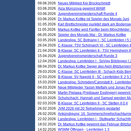
09.06.2026
Neues Mitglied Kei Brockschmidt
03.06.2026
Aiza Morozova gewinnt WAM!
03.06.2026
Jugendvereinsmeisterschaft Runde 4
03.06.2026
Dr. Markus Kottke ist Spieler des Monats Juni
31.05.2026
Karl Brettschneider punktet stark am Bodense
11.05.2026
Markus Kottke wird Fünfter beim Mönchfelder
06.05.2026
Spieler des Monats Mai - Dr. Markus Kottke
03.05.2026
Landesliga: SC Botnang I - SC Leinfelden I 5:
26.04.2026
C-Klasse: TSV Schönaich VI - SC Leinfelden II
21.04.2026
B-Klasse: SC Leinfelden II - TSV Heimsheim II
15.04.2026
Jugendvereinsmeisterschaft Runde 3
12.04.2026
Landesliga: Leinfelden I - SpVgg Böblingen I 
08.04.2026
Dr. Markus Kottke Sieger des April-Blitzturnier
29.03.2026
C-Klasse: SC Leinfelden III - Schach-Kids Ber
22.03.2026
B-Klasse: SV Nagold II - SC Leinfelden II: 2,5:
15.03.2026
Landesliga: Schmiden/Cannstatt II - Leinfelden
04.03.2026
Neue Mitglieder Yassin Meftahi und Jonas Pa
04.03.2026
Martin Pielawa (Freibauer Esslingen) gewinnt 
03.03.2026
Schulschach: Hannah und Samuel werden Ma
02.03.2026
B-Klasse: SC Leinfelden II - SC Stetten II 0:4
26.02.2026
JVM 2026 mit 20 Teilnehmern gestartet
26.02.2026
Ankündigung: 16. Sommerschnellschachturnie
22.02.2026
Landesliga: Leinfelden I - Stuttgarter Schachfr
18.02.2026
Dr. Markus Kottke gewinnt das Februar-Blitztu
14.02.2026
WSMM Öffingen - Leinfelden 1:3