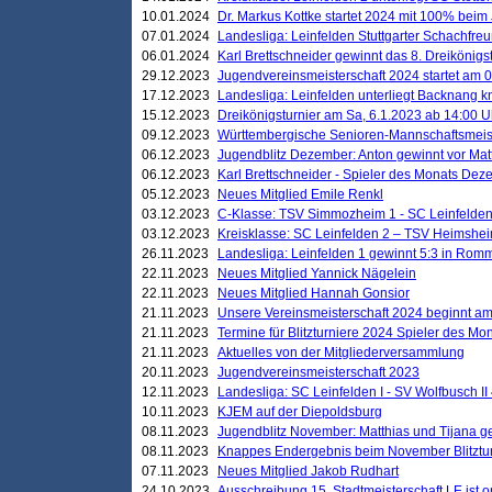
10.01.2024
Dr. Markus Kottke startet 2024 mit 100% beim 
07.01.2024
Landesliga: Leinfelden Stuttgarter Schachfreun
06.01.2024
Karl Brettschneider gewinnt das 8. Dreikönigs
29.12.2023
Jugendvereinsmeisterschaft 2024 startet am 0
17.12.2023
Landesliga: Leinfelden unterliegt Backnang kn
15.12.2023
Dreikönigsturnier am Sa, 6.1.2023 ab 14:00 U
09.12.2023
Württembergische Senioren-Mannschaftsmeiste
06.12.2023
Jugendblitz Dezember: Anton gewinnt vor Matt
06.12.2023
Karl Brettschneider - Spieler des Monats De
05.12.2023
Neues Mitglied Emile Renkl
03.12.2023
C-Klasse: TSV Simmozheim 1 - SC Leinfelden
03.12.2023
Kreisklasse: SC Leinfelden 2 – TSV Heimshei
26.11.2023
Landesliga: Leinfelden 1 gewinnt 5:3 in Ro
22.11.2023
Neues Mitglied Yannick Nägelein
22.11.2023
Neues Mitglied Hannah Gonsior
21.11.2023
Unsere Vereinsmeisterschaft 2024 beginnt am
21.11.2023
Termine für Blitzturniere 2024 Spieler des Mon
21.11.2023
Aktuelles von der Mitgliederversammlung
20.11.2023
Jugendvereinsmeisterschaft 2023
12.11.2023
Landesliga: SC Leinfelden I - SV Wolfbusch II 
10.11.2023
KJEM auf der Diepoldsburg
08.11.2023
Jugendblitz November: Matthias und Tijana 
08.11.2023
Knappes Endergebnis beim November Blitztur
07.11.2023
Neues Mitglied Jakob Rudhart
24.10.2023
Ausschreibung 15. Stadtmeisterschaft LE ist o