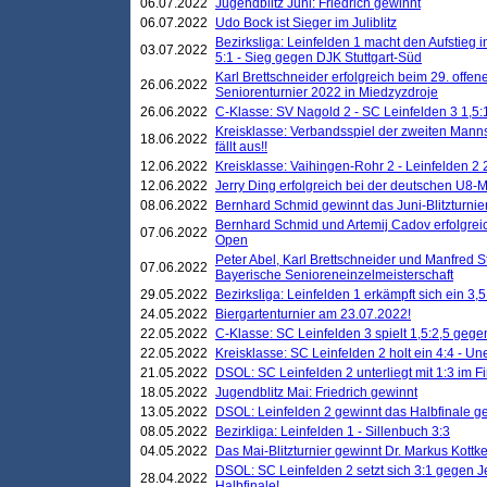
06.07.2022
Jugendblitz Juni: Friedrich gewinnt
06.07.2022
Udo Bock ist Sieger im Juliblitz
Bezirksliga: Leinfelden 1 macht den Aufstieg i
03.07.2022
5:1 - Sieg gegen DJK Stuttgart-Süd
Karl Brettschneider erfolgreich beim 29. off
26.06.2022
Seniorenturnier 2022 in Miedzyzdroje
26.06.2022
C-Klasse: SV Nagold 2 - SC Leinfelden 3 1,5:
Kreisklasse: Verbandsspiel der zweiten Manns
18.06.2022
fällt aus!!
12.06.2022
Kreisklasse: Vaihingen-Rohr 2 - Leinfelden 2 
12.06.2022
Jerry Ding erfolgreich bei der deutschen U8-M
08.06.2022
Bernhard Schmid gewinnt das Juni-Blitzturnie
Bernhard Schmid und Artemij Cadov erfolgreic
07.06.2022
Open
Peter Abel, Karl Brettschneider und Manfred St
07.06.2022
Bayerische Senioreneinzelmeisterschaft
29.05.2022
Bezirksliga: Leinfelden 1 erkämpft sich ein 3,
24.05.2022
Biergartenturnier am 23.07.2022!
22.05.2022
C-Klasse: SC Leinfelden 3 spielt 1,5:2,5 geg
22.05.2022
Kreisklasse: SC Leinfelden 2 holt ein 4:4 - 
21.05.2022
DSOL: SC Leinfelden 2 unterliegt mit 1:3 im F
18.05.2022
Jugendblitz Mai: Friedrich gewinnt
13.05.2022
DSOL: Leinfelden 2 gewinnt das Halbfinale geg
08.05.2022
Bezirkliga: Leinfelden 1 - Sillenbuch 3:3
04.05.2022
Das Mai-Blitzturnier gewinnt Dr. Markus Kottk
DSOL: SC Leinfelden 2 setzt sich 3:1 gegen J
28.04.2022
Halbfinale!