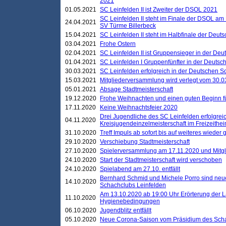
2021
01.05.2021
SC Leinfelden II ist Zweiter der DSOL 2021
SC Leinfelden II steht im Finale der DSOL am 
24.04.2021
SV Türme Billerbeck
15.04.2021
SC Leinfelden II steht im Halbfinale der Deu
03.04.2021
Frohe Ostern
02.04.2021
SC Leinfelden II ist Gruppensieger in der De
01.04.2021
SC Leinfelden I Gruppenfünfter in der Deuts
30.03.2021
SC Leinfelden erfolgreich in der Deutschen 
15.03.2021
Mitgliederversammlung wird verlegt vom 30.0
05.01.2021
Absage Stadtmeisterschaft
19.12.2020
Frohe Weihnachten und einen guten Beginn f
17.11.2020
Keine Weihnachtsfeier 2020
Drei Jugendliche des SC Leinfelden erfolgreic
04.11.2020
Kreisjugendeinzelmeisterschaft im Freizeithe
31.10.2020
Treff Impuls ab sofort bis auf weiteres wieder
29.10.2020
Verschiebung Stadtmeisterschaft
27.10.2020
Spielerversammlung am 17.11.2020 und Mitg
24.10.2020
Start der Stadtmeisterschaft wird verschoben
24.10.2020
Spielabend am 27.10. entfällt
Bernhard Schmid und Michele Porro sind neu
14.10.2020
Schachclubs Leinfelden
Am 13.10.2020 ab 19:00 Uhr Erörterung der L
11.10.2020
Hygienebedingungen
06.10.2020
Jugendblitz entfällt
05.10.2020
Neue Corona-Saison vom Präsidium des Sch