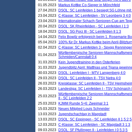
01.05.2023
Markus Kottke Co-Sieger in Mönchfeld
27.04.2023
DSOL: SC Leinfelden 1 besiegt SG Löhne mit 
23.04.2023
C-Klasse: SC Leinfelden - SV Leonberg 3 4:0
23.04.2023
Internationaler Schach-Senioren-Cup am Te
20.04.2023
DSOL: SK Rheinfelden - SC Leinfelden I 1:3
18.04.2023
DSOL: SG Porz III - SC Leinfelden II 1:3
14.04.2023
Felix Bowitz erfolgreich beim 1. Rosemarie B
05.04.2023
100% für Dr. Markus Kottke beim April-Blitztur
02.04.2023
C-Klasse: SC Leinfelden 3 - Spvgg Renningen
Württembergische Senioren-Mannschaftsmeist
01.04.2023
Schmiden/Cannstatt 0:4
31.03.2023
Kein Jugendtraining in den Osterferien
31.03.2023
Jugendblitz April: Matthias und Tijana gewinn
30.03.2023
DSOL: Leinfelden I - MTV Langenberg 4:0
29.03.2023
DSOL: SC Leinfelden II - TSV Netra 4:0
26.03.2023
Kreisklasse: SC Leinfelden II - TSV Heimsheim
26.03.2023
Landesliga: SC Leinfelden I - TSV Schönaich II
Württembergische Senioren-Mannschaftsmeiste
25.03.2023
II - SC Leinfelden 2:2
25.03.2023
KJMM Runde 5+6: Zweimal 3:1
15.03.2023
Neues Mitglied Louis Schneider
13.03.2023
Jugendschachtag in Magstadt
13.03.2023
DSOL: SC Eppingen - SC Leinfelden II 1,5:2,5
12.03.2023
C-Klasse: SC Leinfelden - SC Magstadt 3 1:3
09.03.2023
DSOL: SF Pfullingen II - Leinfelden I 0,5:3,5