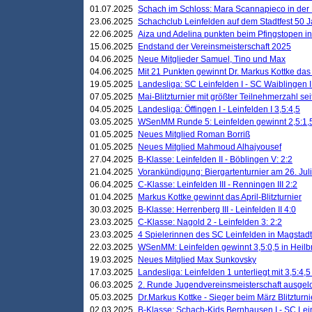
01.07.2025
Schach im Schloss: Mara Scannapieco in der
23.06.2025
Schachclub Leinfelden auf dem Stadtfest 50 
22.06.2025
Aiza und Adelina punkten beim Pfingstopen i
15.06.2025
Endstand der Vereinsmeisterschaft 2025
04.06.2025
Neue Mitglieder Samuel, Tino und Max
04.06.2025
Mit 21 Punkten gewinnt Dr. Markus Kottke das J
19.05.2025
Landesliga: SC Leinfelden I - SC Waiblingen I
07.05.2025
Mai-Blitzturnier mit größter Teilnehmerzahl se
04.05.2025
Landesliga: Öffingen I - Leinfelden I 3,5:4,5
03.05.2025
WSenMM Runde 5: Leinfelden gewinnt 2,5:1,
01.05.2025
Neues Mitglied Roman Borriß
01.05.2025
Neues Mitglied Mahmoud Alhajyousef
27.04.2025
B-Klasse: Leinfelden II - Böblingen V: 2:2
21.04.2025
Vorankündigung: Biergartenturnier am 26. Juli
06.04.2025
C-Klasse: Leinfelden III - Renningen III 2:2
01.04.2025
Markus Kottke gewinnt das April-Blitzturnier
30.03.2025
B-Klasse: Herrenberg III - Leinfelden II 4:0
23.03.2025
C-Klasse: Nagold 2 - Leinfelden 3: 2:2
23.03.2025
4 Spielerinnen des SC Leinfelden in Magstadt
22.03.2025
WSenMM: Leinfelden gewinnt 3,5:0,5 in Heilb
19.03.2025
Neues Mitglied Max Sunkovsky
17.03.2025
Landesliga: Leinfelden 1 unterliegt mit 3,5:4,5
06.03.2025
2. Runde Jugendvereinsmeisterschaft ausgel
05.03.2025
Dr.Markus Kottke - Sieger beim März Blitzturni
02.03.2025
B-Klasse: Schach-Kids Bernhausen I - SC Lein