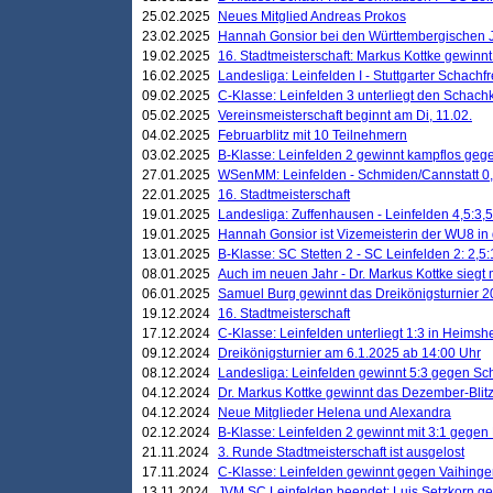
25.02.2025
Neues Mitglied Andreas Prokos
23.02.2025
Hannah Gonsior bei den Württembergischen 
19.02.2025
16. Stadtmeisterschaft: Markus Kottke gewinnt 
16.02.2025
Landesliga: Leinfelden I - Stuttgarter Schachfr
09.02.2025
C-Klasse: Leinfelden 3 unterliegt den Schach
05.02.2025
Vereinsmeisterschaft beginnt am Di, 11.02.
04.02.2025
Februarblitz mit 10 Teilnehmern
03.02.2025
B-Klasse: Leinfelden 2 gewinnt kampflos ge
27.01.2025
WSenMM: Leinfelden - Schmiden/Cannstatt 0,
22.01.2025
16. Stadtmeisterschaft
19.01.2025
Landesliga: Zuffenhausen - Leinfelden 4,5:3,5
19.01.2025
Hannah Gonsior ist Vizemeisterin der WU8 i
13.01.2025
B-Klasse: SC Stetten 2 - SC Leinfelden 2: 2,5:
08.01.2025
Auch im neuen Jahr - Dr. Markus Kottke siegt 
06.01.2025
Samuel Burg gewinnt das Dreikönigsturnier 
19.12.2024
16. Stadtmeisterschaft
17.12.2024
C-Klasse: Leinfelden unterliegt 1:3 in Heimsh
09.12.2024
Dreikönigsturnier am 6.1.2025 ab 14:00 Uhr
08.12.2024
Landesliga: Leinfelden gewinnt 5:3 gegen Sc
04.12.2024
Dr. Markus Kottke gewinnt das Dezember-Blitz
04.12.2024
Neue Mitglieder Helena und Alexandra
02.12.2024
B-Klasse: Leinfelden 2 gewinnt mit 3:1 gegen
21.11.2024
3. Runde Stadtmeisterschaft ist ausgelost
17.11.2024
C-Klasse: Leinfelden gewinnt gegen Vaihinge
13.11.2024
JVM SC Leinfelden beendet: Luis Setzkorn ge