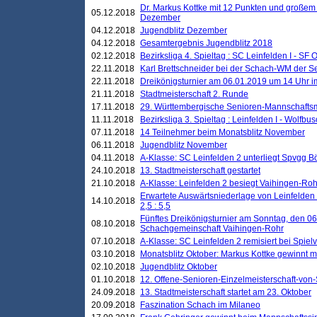
Dr. Markus Kottke mit 12 Punkten und großem
05.12.2018
Dezember
04.12.2018
Jugendblitz Dezember
04.12.2018
Gesamtergebnis Jugendblitz 2018
02.12.2018
Bezirksliga 4. Spieltag : SC Leinfelden I - SF O
22.11.2018
Karl Brettschneider bei der Schach-WM der S
22.11.2018
Dreikönigsturnier am 06.01.2019 um 14 Uhr im 
21.11.2018
Stadtmeisterschaft 2. Runde
17.11.2018
29. Württembergische Senioren-Mannschaftsm
11.11.2018
Bezirksliga 3. Spieltag : Leinfelden I - Wolfbusch
07.11.2018
14 Teilnehmer beim Monatsblitz November
06.11.2018
Jugendblitz November
04.11.2018
A-Klasse: SC Leinfelden 2 unterliegt Spvgg Bö
24.10.2018
13. Stadtmeisterschaft gestartet
21.10.2018
A-Klasse: Leinfelden 2 besiegt Vaihingen-Rohr 
Erwartete Auswärtsniederlage von Leinfelden 
14.10.2018
2,5 : 5,5
Fünftes Dreikönigsturnier am Sonntag, den 0
08.10.2018
Schachgemeinschaft Vaihingen-Rohr
07.10.2018
A-Klasse: SC Leinfelden 2 remisiert bei Spie
03.10.2018
Monatsblitz Oktober: Markus Kottke gewinnt mi
02.10.2018
Jugendblitz Oktober
01.10.2018
12. Offene-Senioren-Einzelmeisterschaft-von
24.09.2018
13. Stadtmeisterschaft startet am 23. Oktober
20.09.2018
Faszination Schach im Milaneo