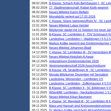
08.02.2026
B-Klasse: Schach-Kids Bernhausen I - SC Leinf
06.02.2026
17. Stadtmeisterschaft: Rafael Kloth gewinnt
06.02.2026
Neues Mitglied Karim Meftahi
04.02.2026
Monatsblitz verlegt auf 17.02.2026
01.02.2026
C-Klasse: SGem Vaihingen/Rohr IV - SC Leinfel
22.01.2026
Neues Mitglied Lukas Heintel
14.01.2026
Blitzturnier startet mit 10 Spielern ins neue J
11.01.2026
B-Klasse: SC Leinfelden II - TSV Schönaich IV
11.01.2026
Landesliga: Leinfelden I - Waiblingen I 5,5:2,5
06.01.2026
Markus Kottke gewinnt das Dreikönigsturnier
06.01.2026
Neues Mitglied Johannes Bladt
14.12.2025
C-Klasse: SC Leinfelden III - SV Herrenberg III
10.12.2025
Neues Mitglied Abdullah Al Awad
08.12.2025
Ankündigung Dreikönigsturnier 2026
07.12.2025
Vereinsmeisterschaft 2026 Ausschreibung
07.12.2025
B-Klasse: VfL Sindelfingen III - SC Leinfelden I
03.12.2025
Monats-Blitzturnier Dezember mit Sensation
30.11.2025
Landesliga: Winnenden - Leinfelden 3:5
16.11.2025
Landesliga: Leinfelden - Zuffenhausen 4,5:3,5
16.11.2025
B-Klasse: SC Leinfelden II - SC Böblingen V 0
15.11.2025
WSenMM: Leinfelden - Neckartenzlingen 1,5:
11.11.2025
Neues Mitglied Kilian Baumann
10.11.2025
C-Klasse: SC Magstadt III - SC Leinfelden III 4
09.11.2025
Mara und Hannah sind Kreisjugendeinzelmei
05.11.2025
Dr. Markus Kottke siegt beim Monatsblitzturn