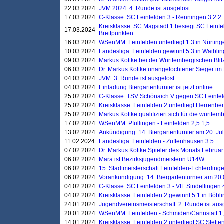
22.03.2024
JVM 2024: 4. Runde ist ausgelost
17.03.2024
C-Klasse: SC Leinfelden 3 - Renningen 3 2:2
Kreisklasse: SC Magstadt 1 besiegt SC Leinfe
17.03.2024
Brettpunkten
16.03.2024
WSenMM: Leinfelden unterliegt 1:3 in Nürting
10.03.2024
Landesliga: Leinfelden gewinnt 5:3 in Waibli
09.03.2024
Markus Kottke bei der Württembergischen Blit
06.03.2024
Dr. Markus Kottke unangefochtener Sieger im M
04.03.2024
JVM: 3. Runde ist ausgelost
04.03.2024
Einladung Biergartenturnier ist jetzt online
25.02.2024
C-Klasse: TSV Schönaich V gegen SC Leinfelde
25.02.2024
Kreisklasse: Leinfelden 2 unterliegt Herrenber
25.02.2024
Markus Kottke qualifiziert sich für die württem
17.02.2024
WSenMM: Pfullingen - Leinfelden 2,5:1,5
13.02.2024
Ankündigung: 14. Biergartenturnier am 20. Ju
11.02.2024
Landesliga: Leinfelden - Zuffenhausen 3:5
07.02.2024
Dr. Markus Kottke Spieler des Monats Februar
06.02.2024
Mara ist Bezirksjugendmeisterin U14W
06.02.2024
15. Stadtmeisterschaft Leinfelden-Echterding
06.02.2024
Vorankündigung: 14. Biergartenturnier am 20
04.02.2024
C-Klasse: SC Leinfelden 3 - VfL Sindelfingen 
04.02.2024
Kreisklasse: Leinfelden 2 gewinnt 5:1 in Böbl
24.01.2024
Jugendvereinsmeisterschaft: 2. Runde ist aus
20.01.2024
WSenMM: Leinfelden - Schmiden/Cannstatt 1,
14.01.2024
Kreisklasse: Leinfelden 2 unterliegt SC Stette