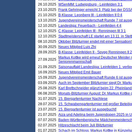
26.10.2025
WSenMM: Ludwigsburg - Leinfelden 3:1
23.10.2025
Frank Gehringer erreicht 3. Platz bei der DS
21.10.2025
B-Klasse: Leonberg III - Leinfelden II 0:4
13.10.2025
Jugendvereinsmeisterschaft Runde 7 ist ausg
12.10.2025
Landesliga: Feuerbach - Leinfelden 4:4
12.10.2025
C-Klasse: Leinfelden III - Renningen III 3:1
12.10.2025
Stadtmeisterschaft LE startet am 13.11. in Stet
08.10.2025
Oktober Blitzturnier endet mit einer Sensation!
30.09.2025
Neues Mitglied Luis Zhi
28.09.2025
B-Klasse: Leinfelden II - Spvgg Renningen II 2
Markus Kottke wird erneut Deutscher Meister 
27.09.2025
Seniorenmannschaft
21.09.2025
Saisonauftakt Landesliga: Leinfelden 1. verlier
16.09.2025
Neues Mitglied Emil Bauer
15.09.2025
Jugendvereinsmeisterschaft Runde 6 ist ausg
03.09.2025
Auch im September Blitzturnier siegt Dr. Mark
25.08.2025
Karl Brettschneider glänzt beim 22. Pheinlan
06.08.2025
Monats-Blitzturnier August: Dr. Markus Kottke
31.07.2025
15. Biergartenturnier Nachlese
28.07.2025
15. Schwabengartenturnier mit großer Beteili
23.07.2025
15. Biergartenturnier ist ausgebucht!
21.07.2025
Aiza und Adelina beim Jugendopen 2025 in 
07.07.2025
Baden-Württembergische Mädchenmeistersch
02.07.2025
Hitzeschlacht beim Juli Blitzturnier
01.07.2025
Schach im Schloss: Markus Kottke in Künzels