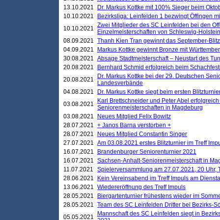
13.10.2021
Dr. Markus Kottke mit 100% Sieger beim Oktobe
10.10.2021
Bezirksliga: Leinfelden 1 bezwingt Öffingen mi
Zwei Mitglieder des SC Leinfelden bei den Of
10.10.2021
Einzelmeisterschaften von Schleswig-Holstei
08.09.2021
Thanh Kien Tran gewinnt das September-Blitz
04.09.2021
Markus Kottke gewinnt Bronze mit Württemberg
30.08.2021
Absage Stadtmeisterschaft – Neustart des Tur
20.08.2021
Bernhard Schmid erfolgreich beim Schachfesti
Dr. Markus Kottke bei der 29. Deutschen Sen
20.08.2021
Landesverbände
04.08.2021
Dr. Markus Kottke siegt beim ersten Blitzturn
Karl Brettschneider und Peter Abel erfolgreic
03.08.2021
Seniorenmeisterschaften in Magdeburg
03.08.2021
Neues Mitglied Felix Bowitz
28.07.2021
+ Janos Barna verstorben +
28.07.2021
Neues Mitglied Constantin Singer
27.07.2021
Am 03.08.2021 erstes Blitzturnier im Treff Im
16.07.2021
Brandenburger Seniorenturnier 2021
16.07.2021
Sachsen-Anhalt-Seniorenmeisterschaft in M
11.07.2021
Spielerversammlung am 27.07.2021, 20 Uhr, T
28.06.2021
Kein Vereinsabend im Treff Impuls am Dienst
13.06.2021
Wiedereröffnung des Treff Impuls
28.05.2021
Biergartenturnier frühestens wieder im Somm
28.05.2021
Team des SC Leinfelden Dritter bei Bezirks-S
Mannschaft des SC Leinfelden siegt in Bezirks
05.05.2021