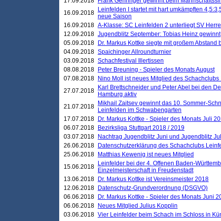
17.09.2018
Frank Gehringer gewinnt beim Mannschaftssi
Leinfelden I startet mit hart umkämpften 4,5:
16.09.2018
neue Saison
16.09.2018
A-Klasse: SC Leinfelden 2 unterliegt SV Herre
12.09.2018
Jugendblitz September: Tobias Heinz gewinnt
05.09.2018
Dr. Markus Kottke siegte mit großem Abstand 
04.09.2018
Spaichinger Allroundturnier
03.09.2018
Schachfestival Illertissen
08.08.2018
Peter Breuning - Spieler des Monats August
07.08.2018
Nino Moll ist neues Mitglied des Schachclubs
Karl Brettschneider und Peter Abel bei den D
27.07.2018
Hamburg aktiv
Mikhail Zaitsev gewinnt das 10. Sommer-Schn
21.07.2018
Leinfelden im Schwabengarten
17.07.2018
Dr. Markus Kottke - Spieler des Monats Juli 2
06.07.2018
Bezirksliga Stuttgart 2018 / 2019
03.07.2018
Nachtrag Jugendblitz Juni und Jugendblitz Jul
26.06.2018
Datenschutzerklärung des Schachclubs Lein
25.06.2018
Matthias Kewenig ist neues Mitglied
Leinfelder bei der 4. Offenen Baden-Württem
15.06.2018
Einzelmeisterschaft in Freudenstadt
13.06.2018
Dr. Markus Kottke ist Vereinsmeister 2018
12.06.2018
Datenschutz-Grundverordnung (DSGVO)
06.06.2018
Dr. Markus Kottke - Spieler des Monats Juni 
06.06.2018
Neues Mitglied Julius Kopplin
03.06.2018
Vier Leinfelder beim Schach im Schloss in K