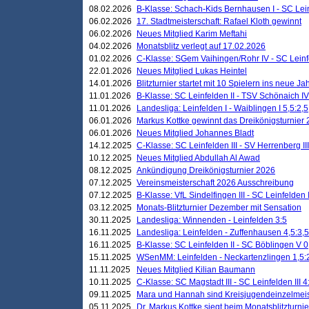
08.02.2026
B-Klasse: Schach-Kids Bernhausen I - SC Leinf
06.02.2026
17. Stadtmeisterschaft: Rafael Kloth gewinnt
06.02.2026
Neues Mitglied Karim Meftahi
04.02.2026
Monatsblitz verlegt auf 17.02.2026
01.02.2026
C-Klasse: SGem Vaihingen/Rohr IV - SC Leinfel
22.01.2026
Neues Mitglied Lukas Heintel
14.01.2026
Blitzturnier startet mit 10 Spielern ins neue J
11.01.2026
B-Klasse: SC Leinfelden II - TSV Schönaich IV
11.01.2026
Landesliga: Leinfelden I - Waiblingen I 5,5:2,5
06.01.2026
Markus Kottke gewinnt das Dreikönigsturnier
06.01.2026
Neues Mitglied Johannes Bladt
14.12.2025
C-Klasse: SC Leinfelden III - SV Herrenberg III
10.12.2025
Neues Mitglied Abdullah Al Awad
08.12.2025
Ankündigung Dreikönigsturnier 2026
07.12.2025
Vereinsmeisterschaft 2026 Ausschreibung
07.12.2025
B-Klasse: VfL Sindelfingen III - SC Leinfelden I
03.12.2025
Monats-Blitzturnier Dezember mit Sensation
30.11.2025
Landesliga: Winnenden - Leinfelden 3:5
16.11.2025
Landesliga: Leinfelden - Zuffenhausen 4,5:3,5
16.11.2025
B-Klasse: SC Leinfelden II - SC Böblingen V 0
15.11.2025
WSenMM: Leinfelden - Neckartenzlingen 1,5:
11.11.2025
Neues Mitglied Kilian Baumann
10.11.2025
C-Klasse: SC Magstadt III - SC Leinfelden III 4
09.11.2025
Mara und Hannah sind Kreisjugendeinzelmei
05.11.2025
Dr. Markus Kottke siegt beim Monatsblitzturn