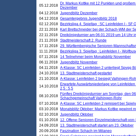
Dr. Markus Kottke mit 12 Punkten und großem
05.12.2018
Dezember
04.12.2018
Jugendblitz Dezember
04.12.2018
Gesamtergebnis Jugendblitz 2018
02.12.2018
Bezirksliga 4. Spieltag : SC Leinfelden I - SF O
22.11.2018
Karl Brettschneider bei der Schach-WM der S
22.11.2018
Dreikönigsturnier am 06.01.2019 um 14 Uhr im 
21.11.2018
Stadtmeisterschaft 2. Runde
17.11.2018
29. Württembergische Senioren-Mannschaftsm
11.11.2018
Bezirksliga 3. Spieltag : Leinfelden I - Wolfbusch
07.11.2018
14 Teilnehmer beim Monatsblitz November
06.11.2018
Jugendblitz November
04.11.2018
A-Klasse: SC Leinfelden 2 unterliegt Spvgg Bö
24.10.2018
13. Stadtmeisterschaft gestartet
21.10.2018
A-Klasse: Leinfelden 2 besiegt Vaihingen-Rohr 
Erwartete Auswärtsniederlage von Leinfelden 
14.10.2018
2,5 : 5,5
Fünftes Dreikönigsturnier am Sonntag, den 0
08.10.2018
Schachgemeinschaft Vaihingen-Rohr
07.10.2018
A-Klasse: SC Leinfelden 2 remisiert bei Spie
03.10.2018
Monatsblitz Oktober: Markus Kottke gewinnt mi
02.10.2018
Jugendblitz Oktober
01.10.2018
12. Offene-Senioren-Einzelmeisterschaft-von
24.09.2018
13. Stadtmeisterschaft startet am 23. Oktober
20.09.2018
Faszination Schach im Milaneo