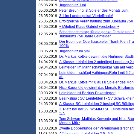
05.06.2019
Jugendblitz Juni
05.06.2019
Peter Breuning ist Spieler des Monats Juni.
26.05.2019
3:1 im Landespokal-Viertelfinale!
26.05.2019
Erfolgreiche Veranstaltung zum Jubiläum 750
14.05.2019
+ Mitglied Klaus Gabriel verstorben +
Schachnachmittag für die ganze Familie und 
12.05.2019
Jubiläums 750 Jahre Leinfelden
Der Böblinger Oberligaspieler Thanh Kien Tran
08.05.2019
100%
08.05.2019
Jugendblitz im Mai
07.05.2019
Dr. Markus Kottke gewinnt die Nürtinger Stadt
14.04.2019
A-Klasse: Leinfelden 2 unterliegt Leonberg 2 a
09.04.2019
Leinfelden im Mannschaftspokal nun auf Ver
Leinfelden I schlägt Vaihingen/Rohr I mit 6:2 
07.04.2019
ab
03.04.2019
Dr. Markus Kottke mit 8 aus 8 Spieler des Mona
03.04.2019
Nico Bauerfeld gewinnt das Monats-Blitzturnier
30.03.2019
Leinfelden ist Bezirks-Pokalsieger!
24.03.2019
Bezirksliga : SC Leinfelden I - SV Schwaikheim
24.03.2019
A-Klasse: SC Leinfelden 2 besiegt SC Böbling
3. Platz bei der 29. WSMM ! SC Leinfelden b
16.03.2019
:1,5
Tom Schwan, Matthias Kewenig und Nico Baue
13.03.2019
Monats März
13.03.2019
Zweite Doppelrunde der Vereinsmeisterschaft i
11.03.2019
Affalterbach - Leinfelden 2,5 . 5,5