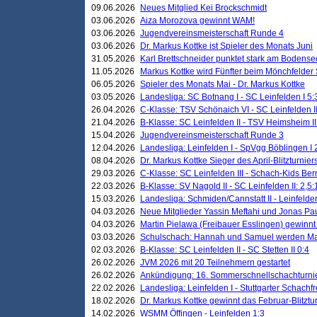
09.06.2026
Neues Mitglied Kei Brockschmidt
03.06.2026
Aiza Morozova gewinnt WAM!
03.06.2026
Jugendvereinsmeisterschaft Runde 4
03.06.2026
Dr. Markus Kottke ist Spieler des Monats Juni
31.05.2026
Karl Brettschneider punktet stark am Bodense
11.05.2026
Markus Kottke wird Fünfter beim Mönchfelder
06.05.2026
Spieler des Monats Mai - Dr. Markus Kottke
03.05.2026
Landesliga: SC Botnang I - SC Leinfelden I 5:
26.04.2026
C-Klasse: TSV Schönaich VI - SC Leinfelden II
21.04.2026
B-Klasse: SC Leinfelden II - TSV Heimsheim II
15.04.2026
Jugendvereinsmeisterschaft Runde 3
12.04.2026
Landesliga: Leinfelden I - SpVgg Böblingen I 
08.04.2026
Dr. Markus Kottke Sieger des April-Blitzturnier
29.03.2026
C-Klasse: SC Leinfelden III - Schach-Kids Ber
22.03.2026
B-Klasse: SV Nagold II - SC Leinfelden II: 2,5:
15.03.2026
Landesliga: Schmiden/Cannstatt II - Leinfelden
04.03.2026
Neue Mitglieder Yassin Meftahi und Jonas Pa
04.03.2026
Martin Pielawa (Freibauer Esslingen) gewinnt 
03.03.2026
Schulschach: Hannah und Samuel werden Ma
02.03.2026
B-Klasse: SC Leinfelden II - SC Stetten II 0:4
26.02.2026
JVM 2026 mit 20 Teilnehmern gestartet
26.02.2026
Ankündigung: 16. Sommerschnellschachturnie
22.02.2026
Landesliga: Leinfelden I - Stuttgarter Schachfr
18.02.2026
Dr. Markus Kottke gewinnt das Februar-Blitztu
14.02.2026
WSMM Öffingen - Leinfelden 1:3