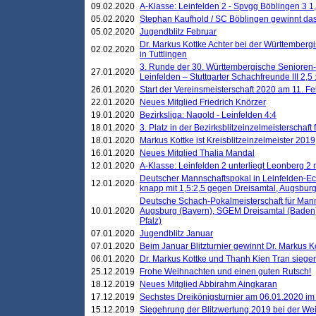
09.02.2020
A-Klasse: Leinfelden 2 - Spvgg Böblingen 3 1,
05.02.2020
Stephan Kaufhold / SC Böblingen gewinnt das 
05.02.2020
Jugendblitz Februar
Dr. Markus Kottke Achter bei der Württembergi
02.02.2020
in Tuttlingen
3. Runde der 30. Württembergische Senioren
27.01.2020
Leinfelden – Stuttgarter Schachfreunde III 2,5 
26.01.2020
Start der Vereinsmeisterschaft 2020 am 11. F
22.01.2020
Neues Mitglied Friedrich Knörzer
19.01.2020
Bezirksliga: Nagold - Leinfelden 4:4
18.01.2020
3. Platz in der Bezirksblitzeinzelmeisterschaft
18.01.2020
Markus Kottke ist Kreisblitzeinzelmeister 2019
16.01.2020
Neues Mitglied Thalia Mandal
12.01.2020
A-Klasse: Leinfelden 2 unterliegt Leonberg 2 
Deutscher Mannschaftspokal in Leinfelden-Ech
12.01.2020
knapp mit 1,5:2,5 gegen Dreisamtal, Augsbur
Deutsche Schach-Pokalmeisterschaft für Mann
10.01.2020
Augsburg (Bayern), SGEM Dreisamtal (Baden
Pfalz)
07.01.2020
Jugendblitz Januar
07.01.2020
Beim Januar Blitzturnier gewinnt Dr. Markus 
06.01.2020
Dr. Markus Kottke und Thanh Kien Tran siegen
25.12.2019
Frohe Weihnachten und einen guten Rutsch!
18.12.2019
Neues Mitglied Abbirahm Aingkaran
17.12.2019
Sechstes Dreikönigsturnier am 06.01.2020 im T
15.12.2019
Siegehrung der Blitzwertung 2019 bei der Wei