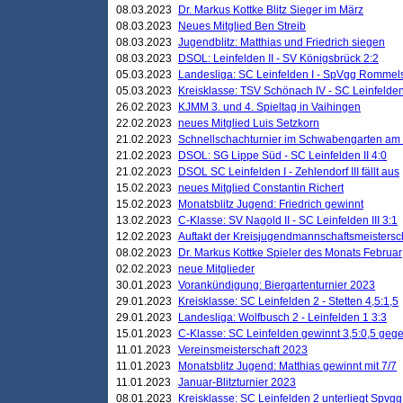
08.03.2023
Dr. Markus Kottke Blitz Sieger im März
08.03.2023
Neues Mitglied Ben Streib
08.03.2023
Jugendblitz: Matthias und Friedrich siegen
08.03.2023
DSOL: Leinfelden II - SV Königsbrück 2:2
05.03.2023
Landesliga: SC Leinfelden I - SpVgg Rommels
05.03.2023
Kreisklasse: TSV Schönach IV - SC Leinfelden 
26.02.2023
KJMM 3. und 4. Spieltag in Vaihingen
22.02.2023
neues Mitglied Luis Setzkorn
21.02.2023
Schnellschachturnier im Schwabengarten am
21.02.2023
DSOL: SG Lippe Süd - SC Leinfelden II 4:0
21.02.2023
DSOL SC Leinfelden I - Zehlendorf III fällt aus
15.02.2023
neues Mitglied Constantin Richert
15.02.2023
Monatsblitz Jugend: Friedrich gewinnt
13.02.2023
C-Klasse: SV Nagold II - SC Leinfelden III 3:1
12.02.2023
Auftakt der Kreisjugendmannschaftsmeistersc
08.02.2023
Dr. Markus Kottke Spieler des Monats Februar
02.02.2023
neue Mitglieder
30.01.2023
Vorankündigung: Biergartenturnier 2023
29.01.2023
Kreisklasse: SC Leinfelden 2 - Stetten 4,5:1,5
29.01.2023
Landesliga: Wolfbusch 2 - Leinfelden 1 3:3
15.01.2023
C-Klasse: SC Leinfelden gewinnt 3,5:0,5 geg
11.01.2023
Vereinsmeisterschaft 2023
11.01.2023
Monatsblitz Jugend: Matthias gewinnt mit 7/7
11.01.2023
Januar-Blitzturnier 2023
08.01.2023
Kreisklasse: SC Leinfelden 2 unterliegt Spvg