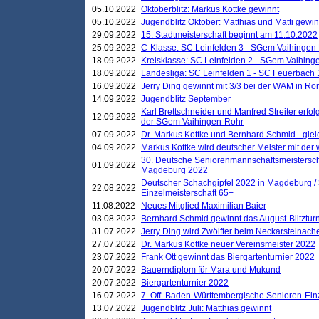
05.10.2022
Oktoberblitz: Markus Kottke gewinnt
05.10.2022
Jugendblitz Oktober: Matthias und Matti gewi
29.09.2022
15. Stadtmeisterschaft beginnt am 11.10.2022
25.09.2022
C-Klasse: SC Leinfelden 3 - SGem Vaihingen 
18.09.2022
Kreisklasse: SC Leinfelden 2 - SGem Vaihinge
18.09.2022
Landesliga: SC Leinfelden 1 - SC Feuerbach 
16.09.2022
Jerry Ding gewinnt mit 3/3 bei der WAM in 
14.09.2022
Jugendblitz September
Karl Brettschneider und Manfred Streiter erfo
12.09.2022
der SGem Vaihingen-Rohr
07.09.2022
Dr. Markus Kottke und Bernhard Schmid - glei
04.09.2022
Markus Kottke wird deutscher Meister mit de
30. Deutsche Seniorenmannschaftsmeistersch
01.09.2022
Magdeburg 2022
Deutscher Schachgipfel 2022 in Magdeburg /
22.08.2022
Einzelmeisterschaft 65+
11.08.2022
Neues Mitglied Maximilian Baier
03.08.2022
Bernhard Schmid gewinnt das August-Blitzturn
31.07.2022
Jerry Ding wird Zwölfter beim Neckarsteinac
27.07.2022
Dr. Markus Kottke neuer Vereinsmeister 2022
23.07.2022
Frank Ott gewinnt das Biergartenturnier 2022
20.07.2022
Bauerndiplom für Mara und Mukund
20.07.2022
Biergartenturnier 2022
16.07.2022
7. Off. Baden-Württembergische Senioren-Ein
13.07.2022
Jugendblitz Juli: Matthias gewinnt