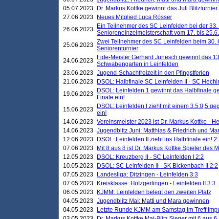
05.07.2023
Dr. Markus Kottke gewinnt das Juli Blitzturnier
27.06.2023
Neues Mitglied Luca Rösser
Ein Teilnehmer des SC Leinfelden bei der 33.
26.06.2023
Senioreneinzelmeisterschaft vom 17. bis 25.
Zwei Teilnehmer des SC Leinfelden beim 30.
25.06.2023
Seniorenturnier
Fide-Meister Gerhard Junesch gewinnt das 1
24.06.2023
Schwabengarten in Leinfelden
23.06.2023
Jugend-Schachfreizeit in den Pfingstferien
21.06.2023
DSOL: Halbfinale SC Leinfelden II - SC Hechi
DSOL: Leinfelden 1 gewinnt das Halbfinale geg
19.06.2023
Finale ein!
DSOL: Leinfelden I zieht mit einem 3.5:0,5 g
15.06.2023
ein!
14.06.2023
Vereinsmeister 2023 ist Dr. Markus Kottke - 
14.06.2023
Jugendblitz Juni: Matthias & Friedrich und M
12.06.2023
DSOL: Leinfelden II zieht ins Halbfinale ein! 2
07.06.2023
Mit 8 aus 8 ist Dr. Markus Kottke Spieler des 
12.05.2023
DSOL: Kreuzberg II - SC Leinfelden I 2:2
10.05.2023
DSOL: SC Leinfelden II - SK Bickenbach II 2:2
07.05.2023
Landesliga: Ditzingen - Leinfelden 3:3
07.05.2023
Kreisklasse: Holzgerlingen - Leinfelden II 3:3
06.05.2023
KJMM: Leinfelden belegt den zweiten Platz
04.05.2023
Jugendblitz Mai: Matti und Mara gewinnen
04.05.2023
Letzte Runde KJMM am Samstag im Treff Imp
03.05.2023
Dr. Markus Kottke Mai-Blitz Sieger mit 6 aus 6