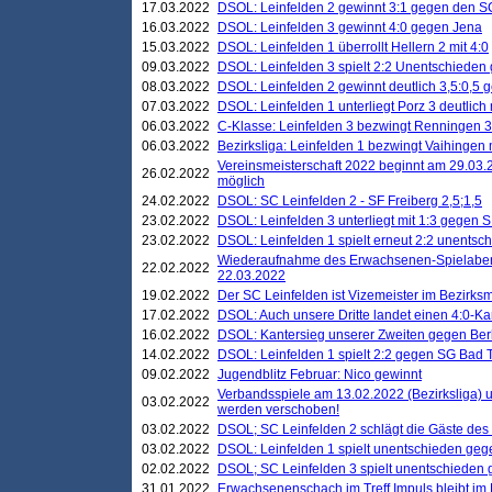
17.03.2022
DSOL: Leinfelden 2 gewinnt 3:1 gegen den 
16.03.2022
DSOL: Leinfelden 3 gewinnt 4:0 gegen Jena
15.03.2022
DSOL: Leinfelden 1 überrollt Hellern 2 mit 4:0
09.03.2022
DSOL: Leinfelden 3 spielt 2:2 Unentschieden
08.03.2022
DSOL: Leinfelden 2 gewinnt deutlich 3,5:0,5
07.03.2022
DSOL: Leinfelden 1 unterliegt Porz 3 deutlich 
06.03.2022
C-Klasse: Leinfelden 3 bezwingt Renningen 3 
06.03.2022
Bezirksliga: Leinfelden 1 bezwingt Vaihingen m
Vereinsmeisterschaft 2022 beginnt am 29.03.2
26.02.2022
möglich
24.02.2022
DSOL: SC Leinfelden 2 - SF Freiberg 2,5;1,5
23.02.2022
DSOL: Leinfelden 3 unterliegt mit 1:3 gegen S
23.02.2022
DSOL: Leinfelden 1 spielt erneut 2:2 unentsc
Wiederaufnahme des Erwachsenen-Spielabend
22.02.2022
22.03.2022
19.02.2022
Der SC Leinfelden ist Vizemeister im Bezirksm
17.02.2022
DSOL: Auch unsere Dritte landet einen 4:0-Ka
16.02.2022
DSOL: Kantersieg unserer Zweiten gegen Ber
14.02.2022
DSOL: Leinfelden 1 spielt 2:2 gegen SG Bad 
09.02.2022
Jugendblitz Februar: Nico gewinnt
Verbandsspiele am 13.02.2022 (Bezirksliga) 
03.02.2022
werden verschoben!
03.02.2022
DSOL; SC Leinfelden 2 schlägt die Gäste des
03.02.2022
DSOL: Leinfelden 1 spielt unentschieden gege
02.02.2022
DSOL; SC Leinfelden 3 spielt unentschieden
31.01.2022
Erwachsenenschach im Treff Impuls bleibt im