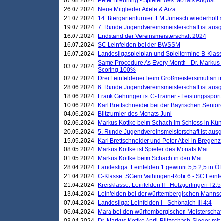
07.08.2024
Peter Breuning - Spieler des Monats August.
26.07.2024
Neue Mitglieder Adele & Aiza
21.07.2024
14. Biergartenturnier: FM Junesch wiederholt
19.07.2024
7. Runde Jugendvereinsmeisterschaft ist ausg
16.07.2024
Endstand der Vereinsmeisterschaft 2024
16.07.2024
SC Leinfelden bei der BWSSM
16.07.2024
Landesligaspielplan und Spieltermine B-Kla
Same Procedure As Every Month - Dr. Markus 
03.07.2024
Scoring 100%
02.07.2024
Drei Leinfeldener beim Großmeistersimultan 
28.06.2024
6. Runde Jugendvereinsmeisterschaft ist ausg
18.06.2024
Frank Gehringer ist C-Trainer - Leistungssport
10.06.2024
Karl Brettschneider bei der Bayrischen Senio
04.06.2024
Blitzturnier des Monats Juni
02.06.2024
Markus Kottke beim Schach im Schloss in Kü
20.05.2024
5. Runde Jugendvereinsmeisterschaft ist ausg
15.05.2024
Karl Brettschneider und Peter Abel in Bregenz
08.05.2024
Markus Kottke ist Spieler des Monats Mai
01.05.2024
Markus Kottke beim Schach in den Mai
28.04.2024
Landesliga: Leinfelden 1 gewinnt 5,5:2,5 in Ö
21.04.2024
C-Klasse: SGem Vaihingen-Rohr 6 - SC Leinfe
21.04.2024
Kreisklasse: Leinfelden II - Holzgerlingen I 2,5
13.04.2024
Leinfelden bei der württembergischen Mannsc
07.04.2024
Landesliga: Leinfelden I - Schönaich III 4:4
06.04.2024
Mara bei den württembergischen Meisterscha
03.04.2024
Dr. Markus Kottke April-Blitzschach-Sieger mit