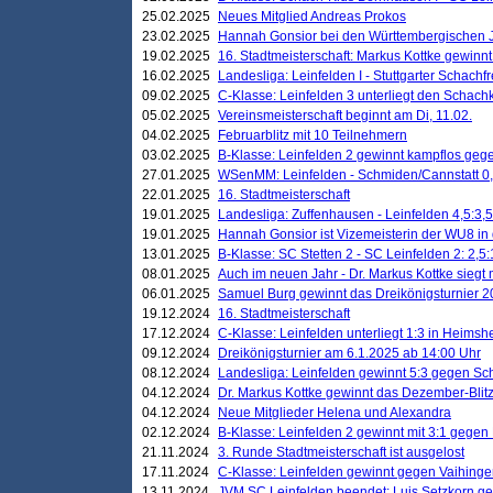
25.02.2025
Neues Mitglied Andreas Prokos
23.02.2025
Hannah Gonsior bei den Württembergischen 
19.02.2025
16. Stadtmeisterschaft: Markus Kottke gewinnt 
16.02.2025
Landesliga: Leinfelden I - Stuttgarter Schachfr
09.02.2025
C-Klasse: Leinfelden 3 unterliegt den Schach
05.02.2025
Vereinsmeisterschaft beginnt am Di, 11.02.
04.02.2025
Februarblitz mit 10 Teilnehmern
03.02.2025
B-Klasse: Leinfelden 2 gewinnt kampflos ge
27.01.2025
WSenMM: Leinfelden - Schmiden/Cannstatt 0,
22.01.2025
16. Stadtmeisterschaft
19.01.2025
Landesliga: Zuffenhausen - Leinfelden 4,5:3,5
19.01.2025
Hannah Gonsior ist Vizemeisterin der WU8 i
13.01.2025
B-Klasse: SC Stetten 2 - SC Leinfelden 2: 2,5:
08.01.2025
Auch im neuen Jahr - Dr. Markus Kottke siegt 
06.01.2025
Samuel Burg gewinnt das Dreikönigsturnier 
19.12.2024
16. Stadtmeisterschaft
17.12.2024
C-Klasse: Leinfelden unterliegt 1:3 in Heimsh
09.12.2024
Dreikönigsturnier am 6.1.2025 ab 14:00 Uhr
08.12.2024
Landesliga: Leinfelden gewinnt 5:3 gegen Sc
04.12.2024
Dr. Markus Kottke gewinnt das Dezember-Blitz
04.12.2024
Neue Mitglieder Helena und Alexandra
02.12.2024
B-Klasse: Leinfelden 2 gewinnt mit 3:1 gegen
21.11.2024
3. Runde Stadtmeisterschaft ist ausgelost
17.11.2024
C-Klasse: Leinfelden gewinnt gegen Vaihinge
13.11.2024
JVM SC Leinfelden beendet: Luis Setzkorn ge