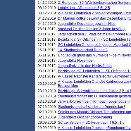
14.12.2019
2. Runde der 30. WÜrttembergischen Seniore
08.12.2019
Leinfelden - Affalterbach 5,5 : 2,5
08.12.2019
A-Klasse: Leinfelden 2 besiegt Aidlingen 1 zu
04.12.2019
Dr. Markus Kottke gewinnt das Dezember Blitzt
04.12.2019
Jugendblitz Dezember gewinnt Nico
28.11.2019
Vorstand für die nächsten 2 Jahre bestätigt
23.11.2019
Jerry schafft den 7. Platz beim Heilbronner 
17.11.2019
Bezirksliga: SF Ditzingen II - SC Leinfelden I 3
17.11.2019
SC-Leinfelden 2 - siegreich gegen Magstadt 2
15.11.2019
14. Stadtmeisterschaft Runde 3
06.11.2019
Und täglich grüßt das Murmeltier - beim Novemb
06.11.2019
Jugendblitz November
04.11.2019
Jugendfreizeit in den Herbstferien
03.11.2019
Bezirksliga: SC Leinfelden 1 - SF Oeffingen 1 
03.11.2019
A-Klasse: Nächster Kantersieg für Leinfelden 2
A-Klasse: Leinfelden 2 landet Kantersieg aus
20.10.2019
Brettpunkten
20.10.2019
Bezirksliga: Schwaikheim - Leinfelden 3,5 : 4,
16.10.2019
Stadtmeisterschaft mit 11 Teilnehmern gestart
13.10.2019
Jerry erfolgreich beim Kirnbach Jugendopen!
07.10.2019
Stadtmeisterschaft startet am Donnerstag !
02.10.2019
Spieler des Monats Oktober: Drei kämpfen um
02.10.2019
Jugendblitz Oktober doppelrundig
29.09.2019
SC Leinfelden I - SC Feuerbach II 6,5 . 1,5
29.09.2019
A-Klasse: Leinfelden 2 besiegt Renningen 1 z