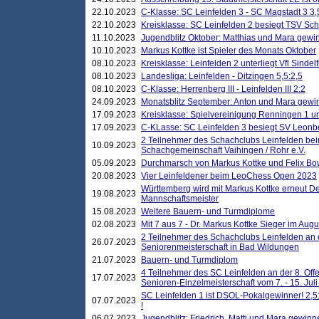
22.10.2023
C-Klasse: SC Leinfelden 3 - SC Magstadt 3 3,
22.10.2023
Kreisklasse: SC Leinfelden 2 besiegt TSV Schö
11.10.2023
Jugendblitz Oktober: Matthias und Mara gewi
10.10.2023
Markus Kottke ist Spieler des Monats Oktober
08.10.2023
Kreisklasse: Leinfelden 2 unterliegt Vfl Sindel
08.10.2023
Landesliga: Leinfelden - Ditzingen 5,5:2,5
08.10.2023
C-Klasse: Herrenberg III - Leinfelden III 2:2
24.09.2023
Monatsblitz September: Anton und Mara gew
17.09.2023
Kreisklasse: Spielvereinigung Renningen 1 unt
17.09.2023
C-KLasse: SC Leinfelden 3 besiegt SV Leonbe
2 Teilnehmer des Schachclubs Leinfelden bei
10.09.2023
Schachgemeinschaft Vaihingen / Rohr e.V.
05.09.2023
Durchmarsch von Markus Kottke und Felix Bow
20.08.2023
Vier Leinfeldener beim LeoChess Open 2023
Württemberg wird mit Markus Kottke erneut D
19.08.2023
Mannschaftsmeister
15.08.2023
Weitere Bauern- und Turmdiplome
02.08.2023
Mit 7 aus 7 - Dr. Markus Kottke Sieger im Augus
2 Teilnehmer des Schachclubs Leinfelden an 
26.07.2023
Seniorenmeisterschaft in Bad Wildungen
21.07.2023
Bauern- und Turmdiplom
4 Teilnehmer des SC Leinfelden an der 8. O
17.07.2023
Senioren-Einzelmeisterschaft vom 7. - 15. Jul
SC Leinfelden 1 ist DSOL-Pokalgewinner! 2,5:1
07.07.2023
!
06.07.2023
Jugendblitz: Friedrich, Matti und Mara gewinn