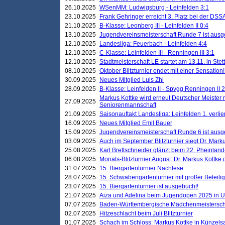
26.10.2025
WSenMM: Ludwigsburg - Leinfelden 3:1
23.10.2025
Frank Gehringer erreicht 3. Platz bei der DS
21.10.2025
B-Klasse: Leonberg III - Leinfelden II 0:4
13.10.2025
Jugendvereinsmeisterschaft Runde 7 ist ausg
12.10.2025
Landesliga: Feuerbach - Leinfelden 4:4
12.10.2025
C-Klasse: Leinfelden III - Renningen III 3:1
12.10.2025
Stadtmeisterschaft LE startet am 13.11. in Stet
08.10.2025
Oktober Blitzturnier endet mit einer Sensation!
30.09.2025
Neues Mitglied Luis Zhi
28.09.2025
B-Klasse: Leinfelden II - Spvgg Renningen II 2
Markus Kottke wird erneut Deutscher Meister 
27.09.2025
Seniorenmannschaft
21.09.2025
Saisonauftakt Landesliga: Leinfelden 1. verlier
16.09.2025
Neues Mitglied Emil Bauer
15.09.2025
Jugendvereinsmeisterschaft Runde 6 ist ausg
03.09.2025
Auch im September Blitzturnier siegt Dr. Mark
25.08.2025
Karl Brettschneider glänzt beim 22. Pheinlan
06.08.2025
Monats-Blitzturnier August: Dr. Markus Kottke
31.07.2025
15. Biergartenturnier Nachlese
28.07.2025
15. Schwabengartenturnier mit großer Beteili
23.07.2025
15. Biergartenturnier ist ausgebucht!
21.07.2025
Aiza und Adelina beim Jugendopen 2025 in 
07.07.2025
Baden-Württembergische Mädchenmeistersch
02.07.2025
Hitzeschlacht beim Juli Blitzturnier
01.07.2025
Schach im Schloss: Markus Kottke in Künzels