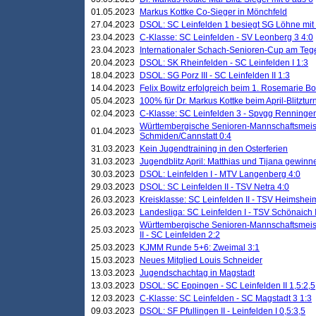
01.05.2023
Markus Kottke Co-Sieger in Mönchfeld
27.04.2023
DSOL: SC Leinfelden 1 besiegt SG Löhne mit 
23.04.2023
C-Klasse: SC Leinfelden - SV Leonberg 3 4:0
23.04.2023
Internationaler Schach-Senioren-Cup am Te
20.04.2023
DSOL: SK Rheinfelden - SC Leinfelden I 1:3
18.04.2023
DSOL: SG Porz III - SC Leinfelden II 1:3
14.04.2023
Felix Bowitz erfolgreich beim 1. Rosemarie B
05.04.2023
100% für Dr. Markus Kottke beim April-Blitztur
02.04.2023
C-Klasse: SC Leinfelden 3 - Spvgg Renningen
Württembergische Senioren-Mannschaftsmeist
01.04.2023
Schmiden/Cannstatt 0:4
31.03.2023
Kein Jugendtraining in den Osterferien
31.03.2023
Jugendblitz April: Matthias und Tijana gewinn
30.03.2023
DSOL: Leinfelden I - MTV Langenberg 4:0
29.03.2023
DSOL: SC Leinfelden II - TSV Netra 4:0
26.03.2023
Kreisklasse: SC Leinfelden II - TSV Heimsheim
26.03.2023
Landesliga: SC Leinfelden I - TSV Schönaich II
Württembergische Senioren-Mannschaftsmeiste
25.03.2023
II - SC Leinfelden 2:2
25.03.2023
KJMM Runde 5+6: Zweimal 3:1
15.03.2023
Neues Mitglied Louis Schneider
13.03.2023
Jugendschachtag in Magstadt
13.03.2023
DSOL: SC Eppingen - SC Leinfelden II 1,5:2,5
12.03.2023
C-Klasse: SC Leinfelden - SC Magstadt 3 1:3
09.03.2023
DSOL: SF Pfullingen II - Leinfelden I 0,5:3,5