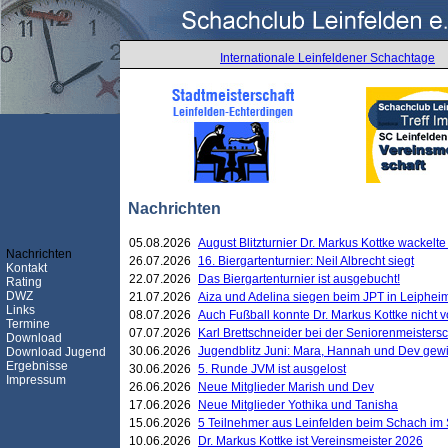
Internationale Leinfeldener Schachtage
Nachrichten
05.08.2026
August Blitzturnier Dr. Markus Kottke wackel
Nachrichten
26.07.2026
16. Biergartenturnier: Neil Albrecht siegt
Kontakt
22.07.2026
Das Biergartenturnier ist ausgebucht!
Rating
DWZ
21.07.2026
Aiza und Adelina siegen beim JPT in Leiphei
Links
08.07.2026
Auch Fußball konnte Dr. Markus Kottke nicht
Termine
07.07.2026
Karl Brettschneider bei der Seniorenmeister
Download
30.06.2026
Jugendblitz Juni: Mara, Hannah und Dev gew
Download Jugend
Ergebnisse
30.06.2026
5. Runde JVM ist ausgelost
Impressum
26.06.2026
Neue Mitglieder Marish und Dev
17.06.2026
Neue Mitglieder Yothika und Tanisha
15.06.2026
5 Teilnehmer aus Leinfelden beim Schach im 
10.06.2026
Dr. Markus Kottke ist Vereinsmeister 2026