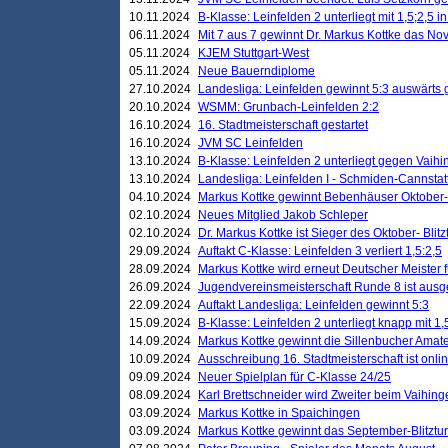
10.11.2024
B-Klasse: Leinfelden 2 unterliegt mit 1,5;2,5 
06.11.2024
Mit 7 aus 7 gewinnt Dr. Markus Kottke das Nov
05.11.2024
KJEM Stuttgart-West
05.11.2024
Neue Bauerndiplome
27.10.2024
Landesliga: Leinfelden gewinnt 5:3 auswärts
20.10.2024
WSMM: Grunbach-Leinfelden 2:2
16.10.2024
16. Stadtmeisterschaft gestartet
16.10.2024
JVM SC Leinfelden
13.10.2024
B-Klasse: Leinfelden 2 unterliegt gegen Vaihi
13.10.2024
Landesliga: Leinfelden I - Schmiden-Cannstatt 
04.10.2024
Markus Kottke gewinnt Bebenhäuser Oktober-B
02.10.2024
Neues Mitglied Jakob Schleper
02.10.2024
Dr. Markus Kottke ist Sieger des Oktober- Blitz
29.09.2024
Auftakt C-Klasse: Leinfelden 3 verliert 1,5:2,5
28.09.2024
Markus Kottke wird erneut Deutscher Meister 
26.09.2024
Jugendvereinsmeisterschaft Runde 8 ist ausg
22.09.2024
Auftakt Landesliga: Leinfelden gewinnt 5:3
15.09.2024
B-Klasse: Leinfelden 2 unterliegt knapp mit 1,
14.09.2024
Markus Kottke gewinnt die Sillenbucher Amate
10.09.2024
Ausschreibung 16. Stadtmeisterschaft ist onli
09.09.2024
Neuer Spielplan für C-Klasse 24/25
08.09.2024
Karl Brettschneider wird Zweiter beim Vaihing
03.09.2024
Markus Kottke in Spaichingen
03.09.2024
Markus Kottke gewinnt das September-Blitztur