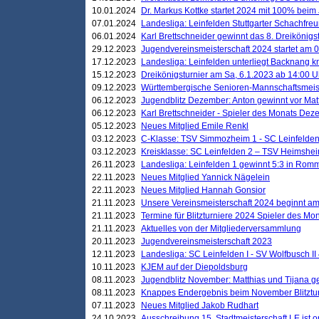
10.01.2024
Dr. Markus Kottke startet 2024 mit 100% beim 
07.01.2024
Landesliga: Leinfelden Stuttgarter Schachfreun
06.01.2024
Karl Brettschneider gewinnt das 8. Dreikönigs
29.12.2023
Jugendvereinsmeisterschaft 2024 startet am 0
17.12.2023
Landesliga: Leinfelden unterliegt Backnang kn
15.12.2023
Dreikönigsturnier am Sa, 6.1.2023 ab 14:00 U
09.12.2023
Württembergische Senioren-Mannschaftsmeiste
06.12.2023
Jugendblitz Dezember: Anton gewinnt vor Matt
06.12.2023
Karl Brettschneider - Spieler des Monats De
05.12.2023
Neues Mitglied Emile Renkl
03.12.2023
C-Klasse: TSV Simmozheim 1 - SC Leinfelden
03.12.2023
Kreisklasse: SC Leinfelden 2 – TSV Heimshei
26.11.2023
Landesliga: Leinfelden 1 gewinnt 5:3 in Ro
22.11.2023
Neues Mitglied Yannick Nägelein
22.11.2023
Neues Mitglied Hannah Gonsior
21.11.2023
Unsere Vereinsmeisterschaft 2024 beginnt am
21.11.2023
Termine für Blitzturniere 2024 Spieler des Mon
21.11.2023
Aktuelles von der Mitgliederversammlung
20.11.2023
Jugendvereinsmeisterschaft 2023
12.11.2023
Landesliga: SC Leinfelden I - SV Wolfbusch II 
10.11.2023
KJEM auf der Diepoldsburg
08.11.2023
Jugendblitz November: Matthias und Tijana 
08.11.2023
Knappes Endergebnis beim November Blitztur
07.11.2023
Neues Mitglied Jakob Rudhart
24.10.2023
Ausschreibung 15. Stadtmeisterschaft LE ist o