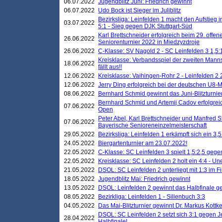
06.07.2022
Jugendblitz Juni: Friedrich gewinnt
06.07.2022
Udo Bock ist Sieger im Juliblitz
Bezirksliga: Leinfelden 1 macht den Aufstieg i
03.07.2022
5:1 - Sieg gegen DJK Stuttgart-Süd
Karl Brettschneider erfolgreich beim 29. off
26.06.2022
Seniorenturnier 2022 in Miedzyzdroje
26.06.2022
C-Klasse: SV Nagold 2 - SC Leinfelden 3 1,5:
Kreisklasse: Verbandsspiel der zweiten Manns
18.06.2022
fällt aus!!
12.06.2022
Kreisklasse: Vaihingen-Rohr 2 - Leinfelden 2 
12.06.2022
Jerry Ding erfolgreich bei der deutschen U8-M
08.06.2022
Bernhard Schmid gewinnt das Juni-Blitzturnie
Bernhard Schmid und Artemij Cadov erfolgreic
07.06.2022
Open
Peter Abel, Karl Brettschneider und Manfred St
07.06.2022
Bayerische Senioreneinzelmeisterschaft
29.05.2022
Bezirksliga: Leinfelden 1 erkämpft sich ein 3,
24.05.2022
Biergartenturnier am 23.07.2022!
22.05.2022
C-Klasse: SC Leinfelden 3 spielt 1,5:2,5 geg
22.05.2022
Kreisklasse: SC Leinfelden 2 holt ein 4:4 - 
21.05.2022
DSOL: SC Leinfelden 2 unterliegt mit 1:3 im F
18.05.2022
Jugendblitz Mai: Friedrich gewinnt
13.05.2022
DSOL: Leinfelden 2 gewinnt das Halbfinale geg
08.05.2022
Bezirkliga: Leinfelden 1 - Sillenbuch 3:3
04.05.2022
Das Mai-Blitzturnier gewinnt Dr. Markus Kottk
DSOL: SC Leinfelden 2 setzt sich 3:1 gegen J
28.04.2022
Halbfinale!