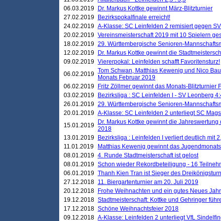
06.03.2019
Dr. Markus Kottke gewinnt März-Blitzturnier
27.02.2019
Bezirkspokalfinale erreicht!
24.02.2019
A-Klasse: SC Leinfelden 2 remisiert gegen SV
20.02.2019
Vereinsmeisterschaft 2019 mit 10 Spielern ges
18.02.2019
29. Württembergische Senioren-Mannschaftsm
12.02.2019
Dr. Markus Kottke gewinnt die Stadtmeistersc
09.02.2019
Viererpokal: Leinfelden schafft Favoritensturz!
Tom Schwan, Matthias Kewenig und Nico Baue
06.02.2019
Monats Februar 2019
06.02.2019
Fritz Zöllmer gewinnt das Monats-Blitzturnier 
03.02.2019
Bezirksliga : SC Leinfelden I - SV Leonberg 4:
26.01.2019
29. Württembergische Senioren-Mannschaftsm
20.01.2019
A-Klasse: SC Leinfelden 2 unterliegt SC Magst
Dr. Markus Kottke gewinnt die Jahreswertung d
15.01.2019
2018
13.01.2019
Bezirksliga : Leinfelden I verliert deutlich mit 
11.01.2019
Matthias Kewenig gewinnt das Jugendmonatsbl
08.01.2019
4. Runde Stadtmeisterschaft ist gelost
08.01.2019
Schon wieder Rekordbeteiligung - 16 Teilneh
06.01.2019
Thanh Kien Tran ist Sieger des Dreikönigstur
27.12.2018
11. Biergartenturnier am 20. Juli 2019
20.12.2018
Frohe Weihnachten und ein gutes Neues Jah
19.12.2018
Stadtmeisterschaft: Kottke und Gehringer führ
17.12.2018
Schöne Weihnachtsfeier 2018
09.12.2018
A-Klasse: Leinfelden 2 unterliegt VfL Sindelfin