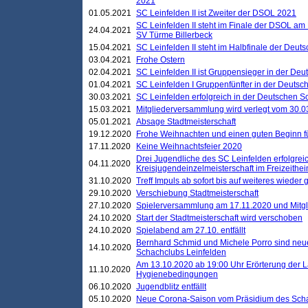
2021
01.05.2021
SC Leinfelden II ist Zweiter der DSOL 2021
SC Leinfelden II steht im Finale der DSOL am 
24.04.2021
SV Türme Billerbeck
15.04.2021
SC Leinfelden II steht im Halbfinale der Deu
03.04.2021
Frohe Ostern
02.04.2021
SC Leinfelden II ist Gruppensieger in der De
01.04.2021
SC Leinfelden I Gruppenfünfter in der Deuts
30.03.2021
SC Leinfelden erfolgreich in der Deutschen 
15.03.2021
Mitgliederversammlung wird verlegt vom 30.0
05.01.2021
Absage Stadtmeisterschaft
19.12.2020
Frohe Weihnachten und einen guten Beginn f
17.11.2020
Keine Weihnachtsfeier 2020
Drei Jugendliche des SC Leinfelden erfolgreic
04.11.2020
Kreisjugendeinzelmeisterschaft im Freizeithe
31.10.2020
Treff Impuls ab sofort bis auf weiteres wieder
29.10.2020
Verschiebung Stadtmeisterschaft
27.10.2020
Spielerversammlung am 17.11.2020 und Mitg
24.10.2020
Start der Stadtmeisterschaft wird verschoben
24.10.2020
Spielabend am 27.10. entfällt
Bernhard Schmid und Michele Porro sind neu
14.10.2020
Schachclubs Leinfelden
Am 13.10.2020 ab 19:00 Uhr Erörterung der L
11.10.2020
Hygienebedingungen
06.10.2020
Jugendblitz entfällt
05.10.2020
Neue Corona-Saison vom Präsidium des Sch