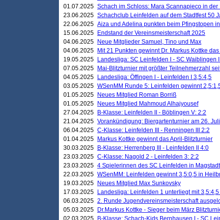
01.07.2025
Schach im Schloss: Mara Scannapieco in der
23.06.2025
Schachclub Leinfelden auf dem Stadtfest 50 
22.06.2025
Aiza und Adelina punkten beim Pfingstopen i
15.06.2025
Endstand der Vereinsmeisterschaft 2025
04.06.2025
Neue Mitglieder Samuel, Tino und Max
04.06.2025
Mit 21 Punkten gewinnt Dr. Markus Kottke das J
19.05.2025
Landesliga: SC Leinfelden I - SC Waiblingen I
07.05.2025
Mai-Blitzturnier mit größter Teilnehmerzahl se
04.05.2025
Landesliga: Öffingen I - Leinfelden I 3,5:4,5
03.05.2025
WSenMM Runde 5: Leinfelden gewinnt 2,5:1,
01.05.2025
Neues Mitglied Roman Borriß
01.05.2025
Neues Mitglied Mahmoud Alhajyousef
27.04.2025
B-Klasse: Leinfelden II - Böblingen V: 2:2
21.04.2025
Vorankündigung: Biergartenturnier am 26. Juli
06.04.2025
C-Klasse: Leinfelden III - Renningen III 2:2
01.04.2025
Markus Kottke gewinnt das April-Blitzturnier
30.03.2025
B-Klasse: Herrenberg III - Leinfelden II 4:0
23.03.2025
C-Klasse: Nagold 2 - Leinfelden 3: 2:2
23.03.2025
4 Spielerinnen des SC Leinfelden in Magstadt
22.03.2025
WSenMM: Leinfelden gewinnt 3,5:0,5 in Heilb
19.03.2025
Neues Mitglied Max Sunkovsky
17.03.2025
Landesliga: Leinfelden 1 unterliegt mit 3,5:4,5
06.03.2025
2. Runde Jugendvereinsmeisterschaft ausgel
05.03.2025
Dr.Markus Kottke - Sieger beim März Blitzturni
02.03.2025
B-Klasse: Schach-Kids Bernhausen I - SC Lein