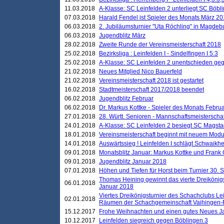
11.03.2018
A-Klasse: SC Leinfelden 2 unterliegt SC Böbli
07.03.2018
Harald Fendel ist Spieler des Monats März 2
06.03.2018
2. Jubiläumsturnier "Uta Röchling" in Magdebu
06.03.2018
Jugendblitz März
28.02.2018
Zweite Runde der Vereinsmeisterschaft 2018
25.02.2018
Bezirksliga : Leinfelden I - Sindelfingen I 5:3
25.02.2018
A-Klasse: SC Leinfelden 2 unentschieden geg
21.02.2018
Neues Mitglied Nico Bauerfeld
21.02.2018
Vereinsmeisterschaft 2018 ist gestartet
16.02.2018
Stadtmeisterschaft 2017/2018 beendet
06.02.2018
Jugendblitz Februar
06.02.2018
Dr. Markus Kottke - Spieler des Monats Febru
27.01.2018
28. Württ. Senioren - Mannschaftsmeisterscha
24.01.2018
A-Klasse: SC Leinfelden 2 besiegt SC Magstadt
18.01.2018
Vereinsmeisterschaft beginnt mit neuem Mod
14.01.2018
Auswärtssieg ! Leinfelden I schlägt Schwaikhei
09.01.2018
Monatsblitz Januar: Markus Kottke und Frank
09.01.2018
Jugendblitz Januar 2018
07.01.2018
Höhen und Tiefen für Horst beim Turnier 30. 
Thomas Heining gewinnt das vierte Dreikönigs
06.01.2018
Januar 2018
Viertes Dreikönigsturnier des Schachclubs Le
02.01.2018
Räumen der Schachgemeinschaft Vaihingen-
15.12.2017
Frohe Weihnachten und einen gutes Neues J
10.12.2017
Leinfelden siegreich gegen Böblingen 3