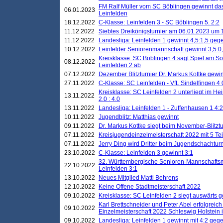
FM Ralf Müller vom SC Böblingen gewinnt das 
06.01.2023
Leinfelden
18.12.2022
C-Klasse: Leinfelden 3 - SC Böblingen 5. 2:2
11.12.2022
Siebtes Dreikönigsturnier am 06.01.2023 um 1
11.12.2022
Landesliga: Leinfelden 1 gewinnt 4,5:1,5 ge
10.12.2022
Leinfelder Seniorenmannschaft gewinnt 3,5:
Kreisklasse: SC Böblingen 4 sagt Spiel am S
08.12.2022
Leinfelden 2 ab
07.12.2022
Dezember Blitzturnier Dr. Markus Kottke gewin
27.11.2022
C-Klasse: SC Leinfelden - VfL Sindelfingen 4 
Kreisklasse: SC Leinfelden 2 unterliegt im H
13.11.2022
2.0 : 4.0
13.11.2022
Landesliga: Leinfelden 1 - Zuffenhausen 1 4:2
10.11.2022
Jugendblitz: Matthias gewinnt
09.11.2022
Dr. Markus Kottke siegt beim November-Blitztu
07.11.2022
Kreisjugendeinzelmeisterschaft 2022 mit 5 T
07.11.2022
Jerry Ding wird Dritter beim Jugendschachturn
23.10.2022
C-Klasse: Leinfelden 3 gewinnt 3:1
32. Württembergische Senioren-Mannschaftsm
22.10.2022
Leinfelden 3:1
13.10.2022
Neues Mitglied Matti Behrens
12.10.2022
Keine Offene Stadtmeisterschaft 2022
09.10.2022
Kreisklasse: SC Leinfelden 2 siegt auswärts g
Karl Brettschneider und Peter Abel erfolgreic
09.10.2022
Einzelmeisterschaft 2022 Schleswig Holstein 
09.10.2022
Landesliga: Leinfelden 1 gewinnt mit 4:2 geg