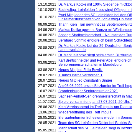
13.10.2021
Dr. Markus Kottke mit 100% Sieger beim Oktobe
10.10.2021
Bezirksliga: Leinfelden 1 bezwingt Öffingen mi
Zwei Mitglieder des SC Leinfelden bei den Of
10.10.2021
Einzelmeisterschaften von Schleswig-Holstei
08.09.2021
Thanh Kien Tran gewinnt das September-Blitz
04.09.2021
Markus Kottke gewinnt Bronze mit Württemberg
30.08.2021
Absage Stadtmeisterschaft – Neustart des Tur
20.08.2021
Bernhard Schmid erfolgreich beim Schachfesti
Dr. Markus Kottke bei der 29. Deutschen Sen
20.08.2021
Landesverbände
04.08.2021
Dr. Markus Kottke siegt beim ersten Blitzturn
Karl Brettschneider und Peter Abel erfolgreic
03.08.2021
Seniorenmeisterschaften in Magdeburg
03.08.2021
Neues Mitglied Felix Bowitz
28.07.2021
+ Janos Barna verstorben +
28.07.2021
Neues Mitglied Constantin Singer
27.07.2021
Am 03.08.2021 erstes Blitzturnier im Treff Im
16.07.2021
Brandenburger Seniorenturnier 2021
16.07.2021
Sachsen-Anhalt-Seniorenmeisterschaft in M
11.07.2021
Spielerversammlung am 27.07.2021, 20 Uhr, T
28.06.2021
Kein Vereinsabend im Treff Impuls am Dienst
13.06.2021
Wiedereröffnung des Treff Impuls
28.05.2021
Biergartenturnier frühestens wieder im Somm
28.05.2021
Team des SC Leinfelden Dritter bei Bezirks-S
Mannschaft des SC Leinfelden siegt in Bezirks
05.05.2021