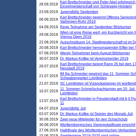
Karl Brettschneider und Peter Abel erfolgreich
28.09.2019
Einzelmeisterschaft von Schleswig-Holstein
23.09.2019
Jugendblitz September
Karl Brettschneider gewinnt Offenes Seniore
06.09.2019
Vaihingen-Rohr 2019
04.09.2019
Rege Teilnahme am September Blitzturnier
Wien ist eine Reise wert, ein Kurzbericht von
29.08.2019
Vienna Open 2019
22.08.2019
Ausschreibung 14. Stadtmeisterschaft ist im
20.08.2019
Karl Brettschneider hervorragender Elfter bei
07.08.2019
Wenig Teilnehmer beim August Blitzturnier
30.07.2019
Dr. Markus Kottke ist Vereinsmeister 2019
Karl Brettschneider belegt Rang 26 bei den 1
28.07.2019
Neustadt 2019
IM Ilja Schneider gewinnt das 11. Sommer-Sch
21.07.2019
Schwabengarten Leinfelden
21.07.2019
SC Leinfelden ist Vizepokalsieger im württem
11. Sommer-Schnellschachturnier am 20. Jul
16.07.2019
Leinfelden
Karl Brettschneider in Freudenstadt mit 6,0 
13.07.2019
11
04.07.2019
Jugendblitz Juli
03.07.2019
Dr. Markus Kottke ist Spieler des Monats Juli
30.06.2019
Zwei neue Mitglieder für den Schachclub
30.06.2019
Württembergisches Viererpokalfinale erreicht!
27.06.2019
Halbfinale des Württembergischen Verbands
15.06.2019
Spieltermine 2019-2020 sind online