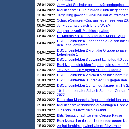
26.04.2022
Jerry wird Sechster bei der württembergische
24.04.2022
Kreisklasse: SC Leinfelden 2 unterliegt gege
20.04.2022
Jerry Ding gewinnt Silber bei der württemberg
07.04.2022
Schach-Senioren-Cup am Tegernsee vom 26. M
06.04.2022
Jerry qualifiziert sich für die WJEM!
06.04.2022
Jugenblitz April: Matthias gewinnt
06.04.2022
Dr. Markus Kottke - Spieler des Monats April
DSOL: Leinfelden 1 beendet die Saison mit e
04.04.2022
den Tabellenführer
DSOL: Leinfelden 2 krönt die Gruppenphase m
04.04.2022
Leherheide 1
04.04.2022
DSOL: Leinfelden 3 gewinnt kampflos 4:0 geg
03.04.2022
Bezirkliga: Leinfelden 1 gelingt ein starker 4
03.04.2022
TSV Schönaich 5 gegen SC Leinfelden 3
31.03.2022
DSOL: Leinfelden 2 sichert sich mit einem 2:2 d
30.03.2022
DSOL: Leinfelden 3 unterliegt 1:3 gegen den 
30.03.2022
DSOL: Leinfelden 1 unterliegt knapp mit 1,5
10. Internationaler Schach-Senioren-Cup am T
28.03.2022
2022
26.03.2022
Deutscher Mannschaftspokal: Leinfelden unte
25.03.2022
Kreisklasse: Verbandsspiel Vaihingen-Rohr 2 
23.03.2022
Jugendblitz März: Nico gewinnt
23.03.2022
Blitz Neustart nach zweiter Corona Pause
20.03.2022
Bezirksliga: Leinfelden 1 unterliegt gegen Nag
18.03.2022
Amjad Ibrahim gewinnt Ulmer Blitzturnier