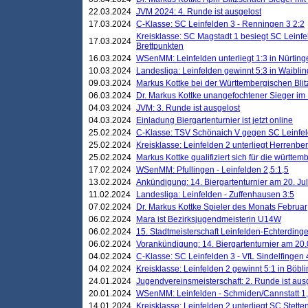
22.03.2024
JVM 2024: 4. Runde ist ausgelost
17.03.2024
C-Klasse: SC Leinfelden 3 - Renningen 3 2:2
Kreisklasse: SC Magstadt 1 besiegt SC Leinfe
17.03.2024
Brettpunkten
16.03.2024
WSenMM: Leinfelden unterliegt 1:3 in Nürting
10.03.2024
Landesliga: Leinfelden gewinnt 5:3 in Waibli
09.03.2024
Markus Kottke bei der Württembergischen Blit
06.03.2024
Dr. Markus Kottke unangefochtener Sieger im M
04.03.2024
JVM: 3. Runde ist ausgelost
04.03.2024
Einladung Biergartenturnier ist jetzt online
25.02.2024
C-Klasse: TSV Schönaich V gegen SC Leinfelde
25.02.2024
Kreisklasse: Leinfelden 2 unterliegt Herrenber
25.02.2024
Markus Kottke qualifiziert sich für die württem
17.02.2024
WSenMM: Pfullingen - Leinfelden 2,5:1,5
13.02.2024
Ankündigung: 14. Biergartenturnier am 20. Ju
11.02.2024
Landesliga: Leinfelden - Zuffenhausen 3:5
07.02.2024
Dr. Markus Kottke Spieler des Monats Februar
06.02.2024
Mara ist Bezirksjugendmeisterin U14W
06.02.2024
15. Stadtmeisterschaft Leinfelden-Echterding
06.02.2024
Vorankündigung: 14. Biergartenturnier am 20
04.02.2024
C-Klasse: SC Leinfelden 3 - VfL Sindelfingen 
04.02.2024
Kreisklasse: Leinfelden 2 gewinnt 5:1 in Böbl
24.01.2024
Jugendvereinsmeisterschaft: 2. Runde ist aus
20.01.2024
WSenMM: Leinfelden - Schmiden/Cannstatt 1,
14.01.2024
Kreisklasse: Leinfelden 2 unterliegt SC Stette