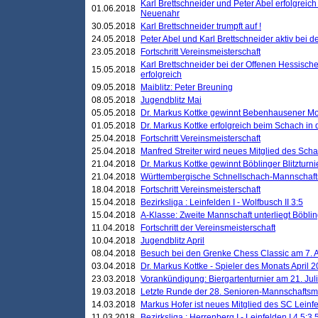
Karl Brettschneider und Peter Abel erfolgreic
01.06.2018
Neuenahr
30.05.2018
Karl Brettschneider trumpft auf !
24.05.2018
Peter Abel und Karl Brettschneider aktiv bei
23.05.2018
Fortschritt Vereinsmeisterschaft
Karl Brettschneider bei der Offenen Hessisch
15.05.2018
erfolgreich
09.05.2018
Maiblitz: Peter Breuning
08.05.2018
Jugendblitz Mai
05.05.2018
Dr. Markus Kottke gewinnt Bebenhausener Mo
01.05.2018
Dr. Markus Kottke erfolgreich beim Schach in
25.04.2018
Fortschritt Vereinsmeisterschaft
25.04.2018
Manfred Streiter wird neues Mitglied des Sch
21.04.2018
Dr. Markus Kottke gewinnt Böblinger Blitzturni
21.04.2018
Württembergische Schnellschach-Mannschafts
18.04.2018
Fortschritt Vereinsmeisterschaft
15.04.2018
Bezirksliga : Leinfelden I - Wolfbusch II 3:5
15.04.2018
A-Klasse: Zweite Mannschaft unterliegt Böblin
11.04.2018
Fortschritt der Vereinsmeisterschaft
10.04.2018
Jugendblitz April
08.04.2018
Besuch bei den Grenke Chess Classic am 7. A
03.04.2018
Dr. Markus Kottke - Spieler des Monats April 
23.03.2018
Vorankündigung: Biergartenturnier am 21. Jul
19.03.2018
Letzte Runde der 28. Senioren-Mannschaftsme
14.03.2018
Markus Hofer ist neues Mitglied des SC Leinf
11.03.2018
Bezirksliga : Herrenberg I - Leinfelden I 4,5:3,