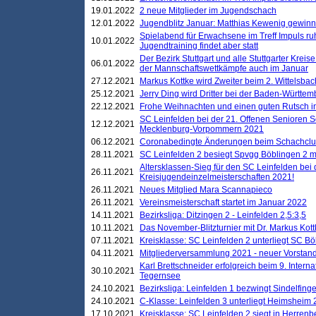
19.01.2022
2 neue Mitglieder im Jugendschach
12.01.2022
Jugendblitz Januar: Matthias Kewenig gewinn
Spielabend für Erwachsene im Treff Impuls ru
10.01.2022
Jugendtraining findet aber statt
Der Bezirk Stuttgart und alle Stuttgarter Krei
06.01.2022
der Mannschaftswettkämpfe auch im Januar
27.12.2021
Markus Kottke wird Zweiter beim 2. Wittelsb
25.12.2021
Jerry Ding wird Dritter bei der Baden-Württem
22.12.2021
Frohe Weihnachten und einen guten Rutsch i
SC Leinfelden bei der 21. Offenen Senioren S
12.12.2021
Mecklenburg-Vorpommern 2021
06.12.2021
Coronabedingte Änderungen beim Schachclub 
28.11.2021
SC Leinfelden 2 besiegt Spvgg Böblingen 2 mi
Altersklassen-Sieg für den SC Leinfelden bei
26.11.2021
Kreisjugendeinzelmeisterschaften 2021!
26.11.2021
Neues Mitglied Mara Scannapieco
26.11.2021
Vereinsmeisterschaft startet im Januar 2022
14.11.2021
Bezirksliga: Ditzingen 2 - Leinfelden 2,5:3,5
10.11.2021
Das November-Blitzturnier mit Dr. Markus Kott
07.11.2021
Kreisklasse: SC Leinfelden 2 unterliegt SC B
04.11.2021
Mitgliederversammlung 2021 - neuer Vorstan
Karl Brettschneider erfolgreich beim 9. Inte
30.10.2021
Tegernsee
24.10.2021
Bezirksliga: Leinfelden 1 bezwingt Sindelfinge
24.10.2021
C-Klasse: Leinfelden 3 unterliegt Heimsheim 2
17.10.2021
Kreisklasse: SC Leinfelden 2 siegt in Herrenbe