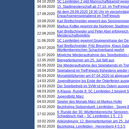
04.10.2020
SC Leinfelden 2 gibt Mannschaftskampf gege
30.09.2020
15. Stadtmeisterschaft ab 27.10. im Treff Impu
Ab dem 29.09.2020 19:30 Uhr im vierzehntäg
17.09.2020
Erwachsenenspielabend im Treff Impuls
10.09.2020
Karl Brettschneider gewinnt das Seniorenopen
26.08.2020
Markus Kottke gewinnt die Nürtinger Stadtmei
Karl Brettschneider und Peter Abel erfolgreic
22.08.2020
Meisterschaftsgipfels
11.08.2020
SC Leinfelden gewinnt Gruppenphase der De
Karl Brettschneider, Fritz Breuning, Klaus Gab
29.07.2020
Württembergischen Schachverband geehrt
11.07.2020
Mögliche Wiederaufnahme des Spielbetriebs
12.05.2020
Biergartenturnier am 25. Juli fällt aus
03.05.2020
Die Wiederaufnahme des Spielabends im Treff
16.04.2020
Spielabend im Treff Impuls frühestens wieder
30.03.2020
Monatsblitzturnier am 07.04.2020 ist abgesag
14.03.2020
Jugendtraining bis Ende der Osterferien ausg
13.03.2020
Der Spielbetrieb im SVW ist bis Ostern ausges
08.03.2020
A-Klasse, Runde 8: SC Leinfelden 2 besiegt 
05.03.2020
Jugendbiltz März
04.03.2020
Spieler des Monats März ist Markus Hofer
23.02.2020
Bezirksliga-Spitzenduell: Leinfelden - Spvgg 
4. Runde der 30. Württembergische Senioren
17.02.2020
Schwäbisch Hall – SC Leinfelden 1,5 : 2,5
10.02.2020
Ankündigung: 12. Biergartenturnier am 25. Juli
09.02.2020
Bezirksliga: Leinfelden - Herrenberg 4,5:3,5