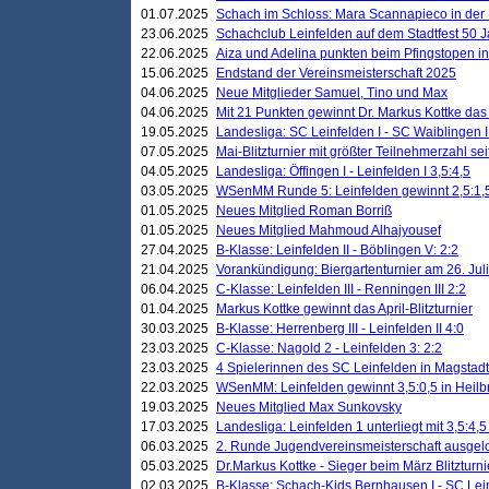
01.07.2025
Schach im Schloss: Mara Scannapieco in der
23.06.2025
Schachclub Leinfelden auf dem Stadtfest 50 
22.06.2025
Aiza und Adelina punkten beim Pfingstopen i
15.06.2025
Endstand der Vereinsmeisterschaft 2025
04.06.2025
Neue Mitglieder Samuel, Tino und Max
04.06.2025
Mit 21 Punkten gewinnt Dr. Markus Kottke das J
19.05.2025
Landesliga: SC Leinfelden I - SC Waiblingen I
07.05.2025
Mai-Blitzturnier mit größter Teilnehmerzahl se
04.05.2025
Landesliga: Öffingen I - Leinfelden I 3,5:4,5
03.05.2025
WSenMM Runde 5: Leinfelden gewinnt 2,5:1,
01.05.2025
Neues Mitglied Roman Borriß
01.05.2025
Neues Mitglied Mahmoud Alhajyousef
27.04.2025
B-Klasse: Leinfelden II - Böblingen V: 2:2
21.04.2025
Vorankündigung: Biergartenturnier am 26. Juli
06.04.2025
C-Klasse: Leinfelden III - Renningen III 2:2
01.04.2025
Markus Kottke gewinnt das April-Blitzturnier
30.03.2025
B-Klasse: Herrenberg III - Leinfelden II 4:0
23.03.2025
C-Klasse: Nagold 2 - Leinfelden 3: 2:2
23.03.2025
4 Spielerinnen des SC Leinfelden in Magstadt
22.03.2025
WSenMM: Leinfelden gewinnt 3,5:0,5 in Heilb
19.03.2025
Neues Mitglied Max Sunkovsky
17.03.2025
Landesliga: Leinfelden 1 unterliegt mit 3,5:4,5
06.03.2025
2. Runde Jugendvereinsmeisterschaft ausgel
05.03.2025
Dr.Markus Kottke - Sieger beim März Blitzturni
02.03.2025
B-Klasse: Schach-Kids Bernhausen I - SC Lein