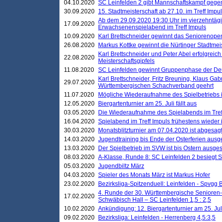
04.10.2020
SC Leinfelden 2 gibt Mannschaftskampf gege
30.09.2020
15. Stadtmeisterschaft ab 27.10. im Treff Impu
Ab dem 29.09.2020 19:30 Uhr im vierzehntäg
17.09.2020
Erwachsenenspielabend im Treff Impuls
10.09.2020
Karl Brettschneider gewinnt das Seniorenopen
26.08.2020
Markus Kottke gewinnt die Nürtinger Stadtmei
Karl Brettschneider und Peter Abel erfolgreic
22.08.2020
Meisterschaftsgipfels
11.08.2020
SC Leinfelden gewinnt Gruppenphase der De
Karl Brettschneider, Fritz Breuning, Klaus Gab
29.07.2020
Württembergischen Schachverband geehrt
11.07.2020
Mögliche Wiederaufnahme des Spielbetriebs
12.05.2020
Biergartenturnier am 25. Juli fällt aus
03.05.2020
Die Wiederaufnahme des Spielabends im Treff
16.04.2020
Spielabend im Treff Impuls frühestens wieder
30.03.2020
Monatsblitzturnier am 07.04.2020 ist abgesag
14.03.2020
Jugendtraining bis Ende der Osterferien ausg
13.03.2020
Der Spielbetrieb im SVW ist bis Ostern ausges
08.03.2020
A-Klasse, Runde 8: SC Leinfelden 2 besiegt 
05.03.2020
Jugendbiltz März
04.03.2020
Spieler des Monats März ist Markus Hofer
23.02.2020
Bezirksliga-Spitzenduell: Leinfelden - Spvgg 
4. Runde der 30. Württembergische Senioren
17.02.2020
Schwäbisch Hall – SC Leinfelden 1,5 : 2,5
10.02.2020
Ankündigung: 12. Biergartenturnier am 25. Juli
09.02.2020
Bezirksliga: Leinfelden - Herrenberg 4,5:3,5