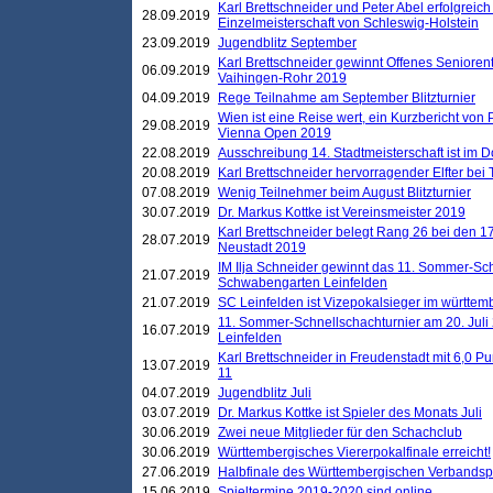
Karl Brettschneider und Peter Abel erfolgreich
28.09.2019
Einzelmeisterschaft von Schleswig-Holstein
23.09.2019
Jugendblitz September
Karl Brettschneider gewinnt Offenes Seniore
06.09.2019
Vaihingen-Rohr 2019
04.09.2019
Rege Teilnahme am September Blitzturnier
Wien ist eine Reise wert, ein Kurzbericht von
29.08.2019
Vienna Open 2019
22.08.2019
Ausschreibung 14. Stadtmeisterschaft ist im
20.08.2019
Karl Brettschneider hervorragender Elfter bei
07.08.2019
Wenig Teilnehmer beim August Blitzturnier
30.07.2019
Dr. Markus Kottke ist Vereinsmeister 2019
Karl Brettschneider belegt Rang 26 bei den 1
28.07.2019
Neustadt 2019
IM Ilja Schneider gewinnt das 11. Sommer-Sch
21.07.2019
Schwabengarten Leinfelden
21.07.2019
SC Leinfelden ist Vizepokalsieger im württem
11. Sommer-Schnellschachturnier am 20. Jul
16.07.2019
Leinfelden
Karl Brettschneider in Freudenstadt mit 6,0 
13.07.2019
11
04.07.2019
Jugendblitz Juli
03.07.2019
Dr. Markus Kottke ist Spieler des Monats Juli
30.06.2019
Zwei neue Mitglieder für den Schachclub
30.06.2019
Württembergisches Viererpokalfinale erreicht!
27.06.2019
Halbfinale des Württembergischen Verbands
15.06.2019
Spieltermine 2019-2020 sind online