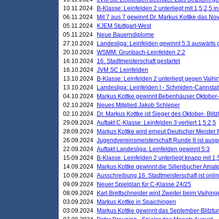
10.11.2024
B-Klasse: Leinfelden 2 unterliegt mit 1,5;2,5 
06.11.2024
Mit 7 aus 7 gewinnt Dr. Markus Kottke das Nov
05.11.2024
KJEM Stuttgart-West
05.11.2024
Neue Bauerndiplome
27.10.2024
Landesliga: Leinfelden gewinnt 5:3 auswärts
20.10.2024
WSMM: Grunbach-Leinfelden 2:2
16.10.2024
16. Stadtmeisterschaft gestartet
16.10.2024
JVM SC Leinfelden
13.10.2024
B-Klasse: Leinfelden 2 unterliegt gegen Vaihi
13.10.2024
Landesliga: Leinfelden I - Schmiden-Cannstatt 
04.10.2024
Markus Kottke gewinnt Bebenhäuser Oktober-B
02.10.2024
Neues Mitglied Jakob Schleper
02.10.2024
Dr. Markus Kottke ist Sieger des Oktober- Blitz
29.09.2024
Auftakt C-Klasse: Leinfelden 3 verliert 1,5:2,5
28.09.2024
Markus Kottke wird erneut Deutscher Meister 
26.09.2024
Jugendvereinsmeisterschaft Runde 8 ist ausg
22.09.2024
Auftakt Landesliga: Leinfelden gewinnt 5:3
15.09.2024
B-Klasse: Leinfelden 2 unterliegt knapp mit 1,
14.09.2024
Markus Kottke gewinnt die Sillenbucher Amate
10.09.2024
Ausschreibung 16. Stadtmeisterschaft ist onli
09.09.2024
Neuer Spielplan für C-Klasse 24/25
08.09.2024
Karl Brettschneider wird Zweiter beim Vaihing
03.09.2024
Markus Kottke in Spaichingen
03.09.2024
Markus Kottke gewinnt das September-Blitztur