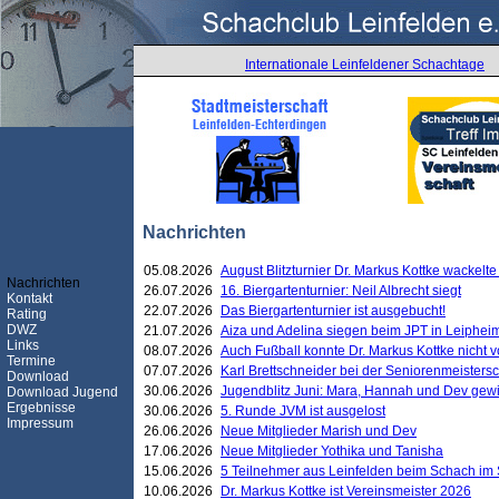
Internationale Leinfeldener Schachtage
Nachrichten
05.08.2026
August Blitzturnier Dr. Markus Kottke wackel
Nachrichten
26.07.2026
16. Biergartenturnier: Neil Albrecht siegt
Kontakt
22.07.2026
Das Biergartenturnier ist ausgebucht!
Rating
DWZ
21.07.2026
Aiza und Adelina siegen beim JPT in Leiphei
Links
08.07.2026
Auch Fußball konnte Dr. Markus Kottke nicht
Termine
07.07.2026
Karl Brettschneider bei der Seniorenmeister
Download
30.06.2026
Jugendblitz Juni: Mara, Hannah und Dev gew
Download Jugend
Ergebnisse
30.06.2026
5. Runde JVM ist ausgelost
Impressum
26.06.2026
Neue Mitglieder Marish und Dev
17.06.2026
Neue Mitglieder Yothika und Tanisha
15.06.2026
5 Teilnehmer aus Leinfelden beim Schach im 
10.06.2026
Dr. Markus Kottke ist Vereinsmeister 2026