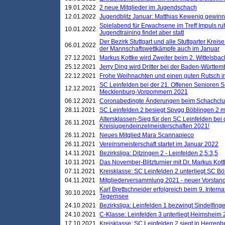
19.01.2022
2 neue Mitglieder im Jugendschach
12.01.2022
Jugendblitz Januar: Matthias Kewenig gewinn
Spielabend für Erwachsene im Treff Impuls ru
10.01.2022
Jugendtraining findet aber statt
Der Bezirk Stuttgart und alle Stuttgarter Krei
06.01.2022
der Mannschaftswettkämpfe auch im Januar
27.12.2021
Markus Kottke wird Zweiter beim 2. Wittelsb
25.12.2021
Jerry Ding wird Dritter bei der Baden-Württem
22.12.2021
Frohe Weihnachten und einen guten Rutsch i
SC Leinfelden bei der 21. Offenen Senioren S
12.12.2021
Mecklenburg-Vorpommern 2021
06.12.2021
Coronabedingte Änderungen beim Schachclub 
28.11.2021
SC Leinfelden 2 besiegt Spvgg Böblingen 2 mi
Altersklassen-Sieg für den SC Leinfelden bei
26.11.2021
Kreisjugendeinzelmeisterschaften 2021!
26.11.2021
Neues Mitglied Mara Scannapieco
26.11.2021
Vereinsmeisterschaft startet im Januar 2022
14.11.2021
Bezirksliga: Ditzingen 2 - Leinfelden 2,5:3,5
10.11.2021
Das November-Blitzturnier mit Dr. Markus Kott
07.11.2021
Kreisklasse: SC Leinfelden 2 unterliegt SC B
04.11.2021
Mitgliederversammlung 2021 - neuer Vorstan
Karl Brettschneider erfolgreich beim 9. Inte
30.10.2021
Tegernsee
24.10.2021
Bezirksliga: Leinfelden 1 bezwingt Sindelfinge
24.10.2021
C-Klasse: Leinfelden 3 unterliegt Heimsheim 2
17.10.2021
Kreisklasse: SC Leinfelden 2 siegt in Herrenbe