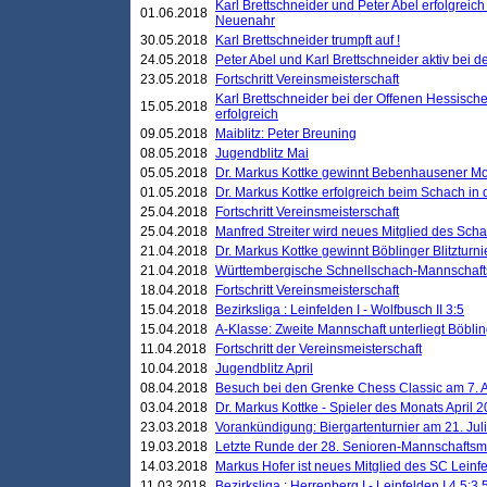
Karl Brettschneider und Peter Abel erfolgreic
01.06.2018
Neuenahr
30.05.2018
Karl Brettschneider trumpft auf !
24.05.2018
Peter Abel und Karl Brettschneider aktiv bei
23.05.2018
Fortschritt Vereinsmeisterschaft
Karl Brettschneider bei der Offenen Hessisch
15.05.2018
erfolgreich
09.05.2018
Maiblitz: Peter Breuning
08.05.2018
Jugendblitz Mai
05.05.2018
Dr. Markus Kottke gewinnt Bebenhausener Mo
01.05.2018
Dr. Markus Kottke erfolgreich beim Schach in
25.04.2018
Fortschritt Vereinsmeisterschaft
25.04.2018
Manfred Streiter wird neues Mitglied des Sch
21.04.2018
Dr. Markus Kottke gewinnt Böblinger Blitzturni
21.04.2018
Württembergische Schnellschach-Mannschafts
18.04.2018
Fortschritt Vereinsmeisterschaft
15.04.2018
Bezirksliga : Leinfelden I - Wolfbusch II 3:5
15.04.2018
A-Klasse: Zweite Mannschaft unterliegt Böblin
11.04.2018
Fortschritt der Vereinsmeisterschaft
10.04.2018
Jugendblitz April
08.04.2018
Besuch bei den Grenke Chess Classic am 7. A
03.04.2018
Dr. Markus Kottke - Spieler des Monats April 
23.03.2018
Vorankündigung: Biergartenturnier am 21. Jul
19.03.2018
Letzte Runde der 28. Senioren-Mannschaftsme
14.03.2018
Markus Hofer ist neues Mitglied des SC Leinf
11.03.2018
Bezirksliga : Herrenberg I - Leinfelden I 4,5:3,