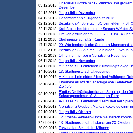
Dr. Markus Kottke mit 12 Punkten und großem
05.12.2018
Dezember
04.12.2018
Jugendblitz Dezember
04.12.2018
Gesamtergebnis Jugendblitz 2018
02.12.2018
Bezirksliga 4. Spieltag : SC Leinfelden I - SF O
22.11.2018
Karl Brettschneider bei der Schach-WM der S
22.11.2018
Dreikönigsturnier am 06.01.2019 um 14 Uhr im 
21.11.2018
Stadtmeisterschaft 2. Runde
17.11.2018
29. Württembergische Senioren-Mannschaftsm
11.11.2018
Bezirksliga 3. Spieltag : Leinfelden I - Wolfbusch
07.11.2018
14 Teilnehmer beim Monatsblitz November
06.11.2018
Jugendblitz November
04.11.2018
A-Klasse: SC Leinfelden 2 unterliegt Spvgg Bö
24.10.2018
13. Stadtmeisterschaft gestartet
21.10.2018
A-Klasse: Leinfelden 2 besiegt Vaihingen-Rohr 
Erwartete Auswärtsniederlage von Leinfelden 
14.10.2018
2,5 : 5,5
Fünftes Dreikönigsturnier am Sonntag, den 0
08.10.2018
Schachgemeinschaft Vaihingen-Rohr
07.10.2018
A-Klasse: SC Leinfelden 2 remisiert bei Spie
03.10.2018
Monatsblitz Oktober: Markus Kottke gewinnt mi
02.10.2018
Jugendblitz Oktober
01.10.2018
12. Offene-Senioren-Einzelmeisterschaft-von
24.09.2018
13. Stadtmeisterschaft startet am 23. Oktober
20.09.2018
Faszination Schach im Milaneo