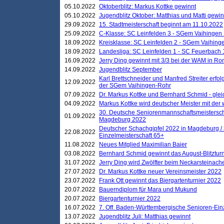
05.10.2022
Oktoberblitz: Markus Kottke gewinnt
05.10.2022
Jugendblitz Oktober: Matthias und Matti gewi
29.09.2022
15. Stadtmeisterschaft beginnt am 11.10.2022
25.09.2022
C-Klasse: SC Leinfelden 3 - SGem Vaihingen 
18.09.2022
Kreisklasse: SC Leinfelden 2 - SGem Vaihinge
18.09.2022
Landesliga: SC Leinfelden 1 - SC Feuerbach 
16.09.2022
Jerry Ding gewinnt mit 3/3 bei der WAM in 
14.09.2022
Jugendblitz September
Karl Brettschneider und Manfred Streiter erfo
12.09.2022
der SGem Vaihingen-Rohr
07.09.2022
Dr. Markus Kottke und Bernhard Schmid - glei
04.09.2022
Markus Kottke wird deutscher Meister mit de
30. Deutsche Seniorenmannschaftsmeistersch
01.09.2022
Magdeburg 2022
Deutscher Schachgipfel 2022 in Magdeburg /
22.08.2022
Einzelmeisterschaft 65+
11.08.2022
Neues Mitglied Maximilian Baier
03.08.2022
Bernhard Schmid gewinnt das August-Blitzturn
31.07.2022
Jerry Ding wird Zwölfter beim Neckarsteinac
27.07.2022
Dr. Markus Kottke neuer Vereinsmeister 2022
23.07.2022
Frank Ott gewinnt das Biergartenturnier 2022
20.07.2022
Bauerndiplom für Mara und Mukund
20.07.2022
Biergartenturnier 2022
16.07.2022
7. Off. Baden-Württembergische Senioren-Ein
13.07.2022
Jugendblitz Juli: Matthias gewinnt