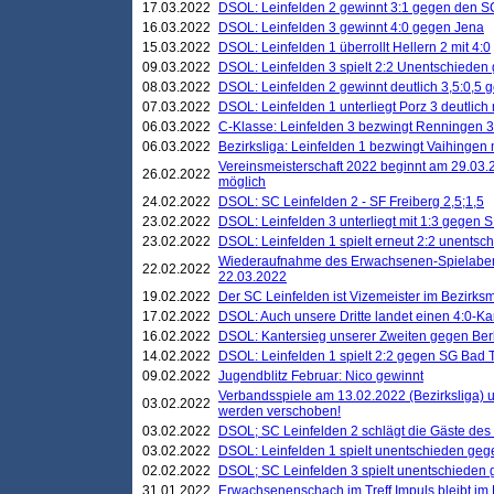
17.03.2022
DSOL: Leinfelden 2 gewinnt 3:1 gegen den 
16.03.2022
DSOL: Leinfelden 3 gewinnt 4:0 gegen Jena
15.03.2022
DSOL: Leinfelden 1 überrollt Hellern 2 mit 4:0
09.03.2022
DSOL: Leinfelden 3 spielt 2:2 Unentschieden
08.03.2022
DSOL: Leinfelden 2 gewinnt deutlich 3,5:0,5
07.03.2022
DSOL: Leinfelden 1 unterliegt Porz 3 deutlich 
06.03.2022
C-Klasse: Leinfelden 3 bezwingt Renningen 3 
06.03.2022
Bezirksliga: Leinfelden 1 bezwingt Vaihingen m
Vereinsmeisterschaft 2022 beginnt am 29.03.2
26.02.2022
möglich
24.02.2022
DSOL: SC Leinfelden 2 - SF Freiberg 2,5;1,5
23.02.2022
DSOL: Leinfelden 3 unterliegt mit 1:3 gegen S
23.02.2022
DSOL: Leinfelden 1 spielt erneut 2:2 unentsc
Wiederaufnahme des Erwachsenen-Spielabend
22.02.2022
22.03.2022
19.02.2022
Der SC Leinfelden ist Vizemeister im Bezirksm
17.02.2022
DSOL: Auch unsere Dritte landet einen 4:0-Ka
16.02.2022
DSOL: Kantersieg unserer Zweiten gegen Ber
14.02.2022
DSOL: Leinfelden 1 spielt 2:2 gegen SG Bad 
09.02.2022
Jugendblitz Februar: Nico gewinnt
Verbandsspiele am 13.02.2022 (Bezirksliga) 
03.02.2022
werden verschoben!
03.02.2022
DSOL; SC Leinfelden 2 schlägt die Gäste des
03.02.2022
DSOL: Leinfelden 1 spielt unentschieden gege
02.02.2022
DSOL; SC Leinfelden 3 spielt unentschieden
31.01.2022
Erwachsenenschach im Treff Impuls bleibt im