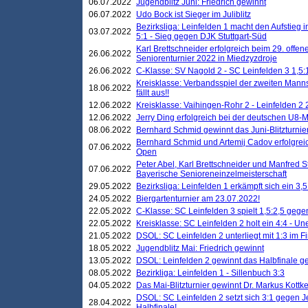
06.07.2022
Jugendblitz Juni: Friedrich gewinnt
06.07.2022
Udo Bock ist Sieger im Juliblitz
Bezirksliga: Leinfelden 1 macht den Aufstieg i
03.07.2022
5:1 - Sieg gegen DJK Stuttgart-Süd
Karl Brettschneider erfolgreich beim 29. off
26.06.2022
Seniorenturnier 2022 in Miedzyzdroje
26.06.2022
C-Klasse: SV Nagold 2 - SC Leinfelden 3 1,5:
Kreisklasse: Verbandsspiel der zweiten Manns
18.06.2022
fällt aus!!
12.06.2022
Kreisklasse: Vaihingen-Rohr 2 - Leinfelden 2 
12.06.2022
Jerry Ding erfolgreich bei der deutschen U8-M
08.06.2022
Bernhard Schmid gewinnt das Juni-Blitzturnie
Bernhard Schmid und Artemij Cadov erfolgreic
07.06.2022
Open
Peter Abel, Karl Brettschneider und Manfred St
07.06.2022
Bayerische Senioreneinzelmeisterschaft
29.05.2022
Bezirksliga: Leinfelden 1 erkämpft sich ein 3,
24.05.2022
Biergartenturnier am 23.07.2022!
22.05.2022
C-Klasse: SC Leinfelden 3 spielt 1,5:2,5 geg
22.05.2022
Kreisklasse: SC Leinfelden 2 holt ein 4:4 - 
21.05.2022
DSOL: SC Leinfelden 2 unterliegt mit 1:3 im F
18.05.2022
Jugendblitz Mai: Friedrich gewinnt
13.05.2022
DSOL: Leinfelden 2 gewinnt das Halbfinale geg
08.05.2022
Bezirkliga: Leinfelden 1 - Sillenbuch 3:3
04.05.2022
Das Mai-Blitzturnier gewinnt Dr. Markus Kottk
DSOL: SC Leinfelden 2 setzt sich 3:1 gegen J
28.04.2022
Halbfinale!