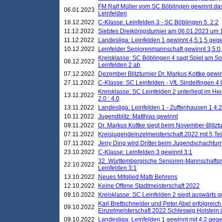
FM Ralf Müller vom SC Böblingen gewinnt das 
06.01.2023
Leinfelden
18.12.2022
C-Klasse: Leinfelden 3 - SC Böblingen 5. 2:2
11.12.2022
Siebtes Dreikönigsturnier am 06.01.2023 um 1
11.12.2022
Landesliga: Leinfelden 1 gewinnt 4,5:1,5 ge
10.12.2022
Leinfelder Seniorenmannschaft gewinnt 3,5:
Kreisklasse: SC Böblingen 4 sagt Spiel am S
08.12.2022
Leinfelden 2 ab
07.12.2022
Dezember Blitzturnier Dr. Markus Kottke gewin
27.11.2022
C-Klasse: SC Leinfelden - VfL Sindelfingen 4 
Kreisklasse: SC Leinfelden 2 unterliegt im H
13.11.2022
2.0 : 4.0
13.11.2022
Landesliga: Leinfelden 1 - Zuffenhausen 1 4:2
10.11.2022
Jugendblitz: Matthias gewinnt
09.11.2022
Dr. Markus Kottke siegt beim November-Blitztu
07.11.2022
Kreisjugendeinzelmeisterschaft 2022 mit 5 T
07.11.2022
Jerry Ding wird Dritter beim Jugendschachturn
23.10.2022
C-Klasse: Leinfelden 3 gewinnt 3:1
32. Württembergische Senioren-Mannschaftsm
22.10.2022
Leinfelden 3:1
13.10.2022
Neues Mitglied Matti Behrens
12.10.2022
Keine Offene Stadtmeisterschaft 2022
09.10.2022
Kreisklasse: SC Leinfelden 2 siegt auswärts g
Karl Brettschneider und Peter Abel erfolgreic
09.10.2022
Einzelmeisterschaft 2022 Schleswig Holstein 
09.10.2022
Landesliga: Leinfelden 1 gewinnt mit 4:2 geg