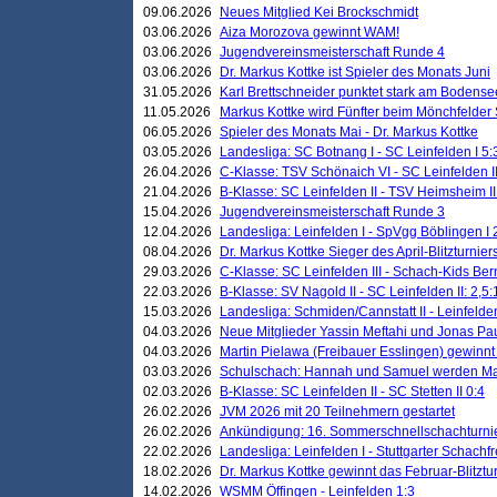
09.06.2026
Neues Mitglied Kei Brockschmidt
03.06.2026
Aiza Morozova gewinnt WAM!
03.06.2026
Jugendvereinsmeisterschaft Runde 4
03.06.2026
Dr. Markus Kottke ist Spieler des Monats Juni
31.05.2026
Karl Brettschneider punktet stark am Bodense
11.05.2026
Markus Kottke wird Fünfter beim Mönchfelder
06.05.2026
Spieler des Monats Mai - Dr. Markus Kottke
03.05.2026
Landesliga: SC Botnang I - SC Leinfelden I 5:
26.04.2026
C-Klasse: TSV Schönaich VI - SC Leinfelden II
21.04.2026
B-Klasse: SC Leinfelden II - TSV Heimsheim II
15.04.2026
Jugendvereinsmeisterschaft Runde 3
12.04.2026
Landesliga: Leinfelden I - SpVgg Böblingen I 
08.04.2026
Dr. Markus Kottke Sieger des April-Blitzturnier
29.03.2026
C-Klasse: SC Leinfelden III - Schach-Kids Ber
22.03.2026
B-Klasse: SV Nagold II - SC Leinfelden II: 2,5:
15.03.2026
Landesliga: Schmiden/Cannstatt II - Leinfelden
04.03.2026
Neue Mitglieder Yassin Meftahi und Jonas Pa
04.03.2026
Martin Pielawa (Freibauer Esslingen) gewinnt 
03.03.2026
Schulschach: Hannah und Samuel werden Ma
02.03.2026
B-Klasse: SC Leinfelden II - SC Stetten II 0:4
26.02.2026
JVM 2026 mit 20 Teilnehmern gestartet
26.02.2026
Ankündigung: 16. Sommerschnellschachturnie
22.02.2026
Landesliga: Leinfelden I - Stuttgarter Schachfr
18.02.2026
Dr. Markus Kottke gewinnt das Februar-Blitztu
14.02.2026
WSMM Öffingen - Leinfelden 1:3