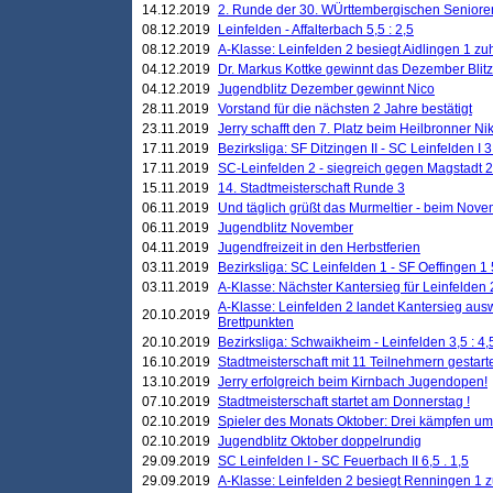
14.12.2019
2. Runde der 30. WÜrttembergischen Seniore
08.12.2019
Leinfelden - Affalterbach 5,5 : 2,5
08.12.2019
A-Klasse: Leinfelden 2 besiegt Aidlingen 1 zu
04.12.2019
Dr. Markus Kottke gewinnt das Dezember Blitzt
04.12.2019
Jugendblitz Dezember gewinnt Nico
28.11.2019
Vorstand für die nächsten 2 Jahre bestätigt
23.11.2019
Jerry schafft den 7. Platz beim Heilbronner 
17.11.2019
Bezirksliga: SF Ditzingen II - SC Leinfelden I 3
17.11.2019
SC-Leinfelden 2 - siegreich gegen Magstadt 2
15.11.2019
14. Stadtmeisterschaft Runde 3
06.11.2019
Und täglich grüßt das Murmeltier - beim Novemb
06.11.2019
Jugendblitz November
04.11.2019
Jugendfreizeit in den Herbstferien
03.11.2019
Bezirksliga: SC Leinfelden 1 - SF Oeffingen 1 
03.11.2019
A-Klasse: Nächster Kantersieg für Leinfelden 2
A-Klasse: Leinfelden 2 landet Kantersieg aus
20.10.2019
Brettpunkten
20.10.2019
Bezirksliga: Schwaikheim - Leinfelden 3,5 : 4,
16.10.2019
Stadtmeisterschaft mit 11 Teilnehmern gestart
13.10.2019
Jerry erfolgreich beim Kirnbach Jugendopen!
07.10.2019
Stadtmeisterschaft startet am Donnerstag !
02.10.2019
Spieler des Monats Oktober: Drei kämpfen um
02.10.2019
Jugendblitz Oktober doppelrundig
29.09.2019
SC Leinfelden I - SC Feuerbach II 6,5 . 1,5
29.09.2019
A-Klasse: Leinfelden 2 besiegt Renningen 1 z