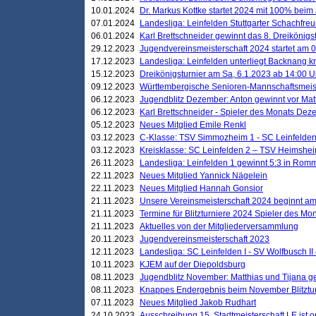
10.01.2024
Dr. Markus Kottke startet 2024 mit 100% beim 
07.01.2024
Landesliga: Leinfelden Stuttgarter Schachfreun
06.01.2024
Karl Brettschneider gewinnt das 8. Dreikönigs
29.12.2023
Jugendvereinsmeisterschaft 2024 startet am 0
17.12.2023
Landesliga: Leinfelden unterliegt Backnang kn
15.12.2023
Dreikönigsturnier am Sa, 6.1.2023 ab 14:00 U
09.12.2023
Württembergische Senioren-Mannschaftsmeiste
06.12.2023
Jugendblitz Dezember: Anton gewinnt vor Matt
06.12.2023
Karl Brettschneider - Spieler des Monats De
05.12.2023
Neues Mitglied Emile Renkl
03.12.2023
C-Klasse: TSV Simmozheim 1 - SC Leinfelden
03.12.2023
Kreisklasse: SC Leinfelden 2 – TSV Heimshei
26.11.2023
Landesliga: Leinfelden 1 gewinnt 5:3 in Ro
22.11.2023
Neues Mitglied Yannick Nägelein
22.11.2023
Neues Mitglied Hannah Gonsior
21.11.2023
Unsere Vereinsmeisterschaft 2024 beginnt am
21.11.2023
Termine für Blitzturniere 2024 Spieler des Mon
21.11.2023
Aktuelles von der Mitgliederversammlung
20.11.2023
Jugendvereinsmeisterschaft 2023
12.11.2023
Landesliga: SC Leinfelden I - SV Wolfbusch II 
10.11.2023
KJEM auf der Diepoldsburg
08.11.2023
Jugendblitz November: Matthias und Tijana 
08.11.2023
Knappes Endergebnis beim November Blitztur
07.11.2023
Neues Mitglied Jakob Rudhart
24.10.2023
Ausschreibung 15. Stadtmeisterschaft LE ist o