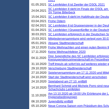
2021
01.05.2021
SC Leinfelden II ist Zweiter der DSOL 2021
SC Leinfelden II steht im Finale der DSOL am 
24.04.2021
SV Türme Billerbeck
15.04.2021
SC Leinfelden II steht im Halbfinale der Deu
03.04.2021
Frohe Ostern
02.04.2021
SC Leinfelden II ist Gruppensieger in der De
01.04.2021
SC Leinfelden I Gruppenfünfter in der Deuts
30.03.2021
SC Leinfelden erfolgreich in der Deutschen 
15.03.2021
Mitgliederversammlung wird verlegt vom 30.0
05.01.2021
Absage Stadtmeisterschaft
19.12.2020
Frohe Weihnachten und einen guten Beginn f
17.11.2020
Keine Weihnachtsfeier 2020
Drei Jugendliche des SC Leinfelden erfolgreic
04.11.2020
Kreisjugendeinzelmeisterschaft im Freizeithe
31.10.2020
Treff Impuls ab sofort bis auf weiteres wieder
29.10.2020
Verschiebung Stadtmeisterschaft
27.10.2020
Spielerversammlung am 17.11.2020 und Mitg
24.10.2020
Start der Stadtmeisterschaft wird verschoben
24.10.2020
Spielabend am 27.10. entfällt
Bernhard Schmid und Michele Porro sind neu
14.10.2020
Schachclubs Leinfelden
Am 13.10.2020 ab 19:00 Uhr Erörterung der L
11.10.2020
Hygienebedingungen
06.10.2020
Jugendblitz entfällt
05.10.2020
Neue Corona-Saison vom Präsidium des Sch