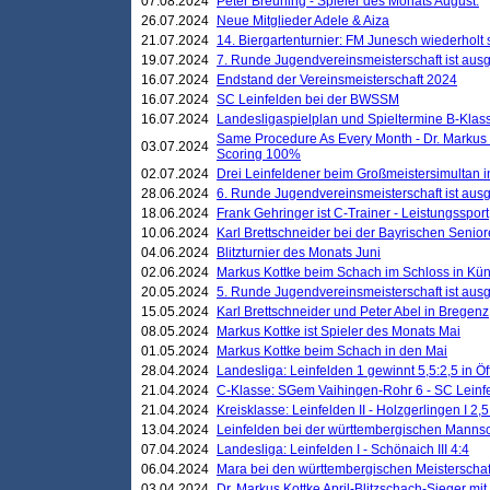
07.08.2024
Peter Breuning - Spieler des Monats August.
26.07.2024
Neue Mitglieder Adele & Aiza
21.07.2024
14. Biergartenturnier: FM Junesch wiederholt
19.07.2024
7. Runde Jugendvereinsmeisterschaft ist ausg
16.07.2024
Endstand der Vereinsmeisterschaft 2024
16.07.2024
SC Leinfelden bei der BWSSM
16.07.2024
Landesligaspielplan und Spieltermine B-Kla
Same Procedure As Every Month - Dr. Markus 
03.07.2024
Scoring 100%
02.07.2024
Drei Leinfeldener beim Großmeistersimultan 
28.06.2024
6. Runde Jugendvereinsmeisterschaft ist ausg
18.06.2024
Frank Gehringer ist C-Trainer - Leistungssport
10.06.2024
Karl Brettschneider bei der Bayrischen Senio
04.06.2024
Blitzturnier des Monats Juni
02.06.2024
Markus Kottke beim Schach im Schloss in Kü
20.05.2024
5. Runde Jugendvereinsmeisterschaft ist ausg
15.05.2024
Karl Brettschneider und Peter Abel in Bregenz
08.05.2024
Markus Kottke ist Spieler des Monats Mai
01.05.2024
Markus Kottke beim Schach in den Mai
28.04.2024
Landesliga: Leinfelden 1 gewinnt 5,5:2,5 in Ö
21.04.2024
C-Klasse: SGem Vaihingen-Rohr 6 - SC Leinfe
21.04.2024
Kreisklasse: Leinfelden II - Holzgerlingen I 2,5
13.04.2024
Leinfelden bei der württembergischen Mannsc
07.04.2024
Landesliga: Leinfelden I - Schönaich III 4:4
06.04.2024
Mara bei den württembergischen Meisterscha
03.04.2024
Dr. Markus Kottke April-Blitzschach-Sieger mit