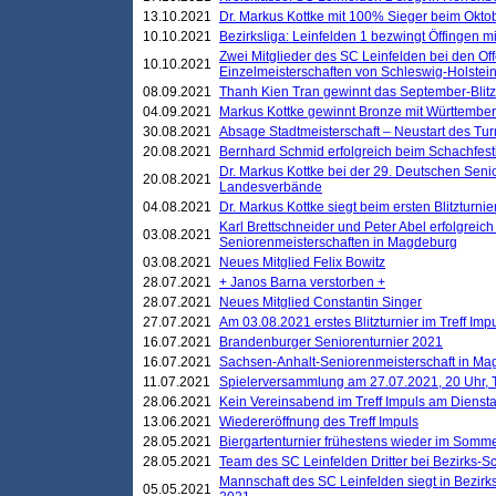
13.10.2021
Dr. Markus Kottke mit 100% Sieger beim Oktobe
10.10.2021
Bezirksliga: Leinfelden 1 bezwingt Öffingen mi
Zwei Mitglieder des SC Leinfelden bei den Of
10.10.2021
Einzelmeisterschaften von Schleswig-Holstei
08.09.2021
Thanh Kien Tran gewinnt das September-Blitz
04.09.2021
Markus Kottke gewinnt Bronze mit Württemberg
30.08.2021
Absage Stadtmeisterschaft – Neustart des Tur
20.08.2021
Bernhard Schmid erfolgreich beim Schachfesti
Dr. Markus Kottke bei der 29. Deutschen Sen
20.08.2021
Landesverbände
04.08.2021
Dr. Markus Kottke siegt beim ersten Blitzturn
Karl Brettschneider und Peter Abel erfolgreic
03.08.2021
Seniorenmeisterschaften in Magdeburg
03.08.2021
Neues Mitglied Felix Bowitz
28.07.2021
+ Janos Barna verstorben +
28.07.2021
Neues Mitglied Constantin Singer
27.07.2021
Am 03.08.2021 erstes Blitzturnier im Treff Im
16.07.2021
Brandenburger Seniorenturnier 2021
16.07.2021
Sachsen-Anhalt-Seniorenmeisterschaft in M
11.07.2021
Spielerversammlung am 27.07.2021, 20 Uhr, T
28.06.2021
Kein Vereinsabend im Treff Impuls am Dienst
13.06.2021
Wiedereröffnung des Treff Impuls
28.05.2021
Biergartenturnier frühestens wieder im Somm
28.05.2021
Team des SC Leinfelden Dritter bei Bezirks-S
Mannschaft des SC Leinfelden siegt in Bezirks
05.05.2021