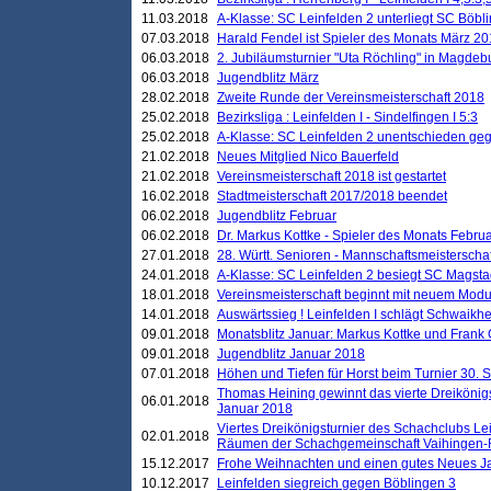
11.03.2018
A-Klasse: SC Leinfelden 2 unterliegt SC Böbli
07.03.2018
Harald Fendel ist Spieler des Monats März 2
06.03.2018
2. Jubiläumsturnier "Uta Röchling" in Magdebu
06.03.2018
Jugendblitz März
28.02.2018
Zweite Runde der Vereinsmeisterschaft 2018
25.02.2018
Bezirksliga : Leinfelden I - Sindelfingen I 5:3
25.02.2018
A-Klasse: SC Leinfelden 2 unentschieden geg
21.02.2018
Neues Mitglied Nico Bauerfeld
21.02.2018
Vereinsmeisterschaft 2018 ist gestartet
16.02.2018
Stadtmeisterschaft 2017/2018 beendet
06.02.2018
Jugendblitz Februar
06.02.2018
Dr. Markus Kottke - Spieler des Monats Febru
27.01.2018
28. Württ. Senioren - Mannschaftsmeisterscha
24.01.2018
A-Klasse: SC Leinfelden 2 besiegt SC Magstadt
18.01.2018
Vereinsmeisterschaft beginnt mit neuem Mod
14.01.2018
Auswärtssieg ! Leinfelden I schlägt Schwaikhei
09.01.2018
Monatsblitz Januar: Markus Kottke und Frank
09.01.2018
Jugendblitz Januar 2018
07.01.2018
Höhen und Tiefen für Horst beim Turnier 30. 
Thomas Heining gewinnt das vierte Dreikönigs
06.01.2018
Januar 2018
Viertes Dreikönigsturnier des Schachclubs Le
02.01.2018
Räumen der Schachgemeinschaft Vaihingen-
15.12.2017
Frohe Weihnachten und einen gutes Neues J
10.12.2017
Leinfelden siegreich gegen Böblingen 3