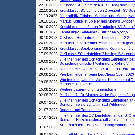
22.10.2023
C-Klasse: SC Leinfelden 3 - SC Magstadt 3 3,
22.10.2023
Kreisklasse: SC Leinfelden 2 besiegt TSV Schö
11.10.2023
Jugendblitz Oktober: Matthias und Mara gewi
10.10.2023
Markus Kottke ist Spieler des Monats Oktober
08.10.2023
Kreisklasse: Leinfelden 2 unterliegt Vfl Sindel
08.10.2023
Landesliga: Leinfelden - Ditzingen 5,5:2,5
08.10.2023
C-Klasse: Herrenberg III - Leinfelden III 2:2
24.09.2023
Monatsblitz September: Anton und Mara gew
17.09.2023
Kreisklasse: Spielvereinigung Renningen 1 unt
17.09.2023
C-KLasse: SC Leinfelden 3 besiegt SV Leonbe
2 Teilnehmer des Schachclubs Leinfelden bei
10.09.2023
Schachgemeinschaft Vaihingen / Rohr e.V.
05.09.2023
Durchmarsch von Markus Kottke und Felix Bow
20.08.2023
Vier Leinfeldener beim LeoChess Open 2023
Württemberg wird mit Markus Kottke erneut D
19.08.2023
Mannschaftsmeister
15.08.2023
Weitere Bauern- und Turmdiplome
02.08.2023
Mit 7 aus 7 - Dr. Markus Kottke Sieger im Augus
2 Teilnehmer des Schachclubs Leinfelden an 
26.07.2023
Seniorenmeisterschaft in Bad Wildungen
21.07.2023
Bauern- und Turmdiplom
4 Teilnehmer des SC Leinfelden an der 8. O
17.07.2023
Senioren-Einzelmeisterschaft vom 7. - 15. Jul
SC Leinfelden 1 ist DSOL-Pokalgewinner! 2,5:1
07.07.2023
!
06.07.2023
Jugendblitz: Friedrich, Matti und Mara gewinn