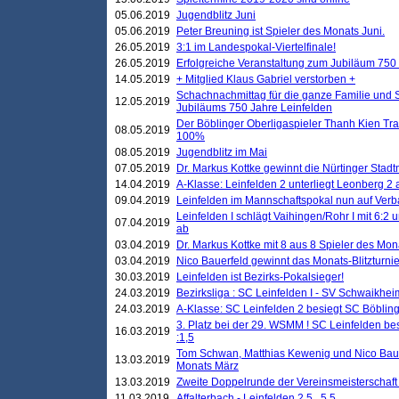
05.06.2019
Jugendblitz Juni
05.06.2019
Peter Breuning ist Spieler des Monats Juni.
26.05.2019
3:1 im Landespokal-Viertelfinale!
26.05.2019
Erfolgreiche Veranstaltung zum Jubiläum 750
14.05.2019
+ Mitglied Klaus Gabriel verstorben +
Schachnachmittag für die ganze Familie und 
12.05.2019
Jubiläums 750 Jahre Leinfelden
Der Böblinger Oberligaspieler Thanh Kien Tran
08.05.2019
100%
08.05.2019
Jugendblitz im Mai
07.05.2019
Dr. Markus Kottke gewinnt die Nürtinger Stadt
14.04.2019
A-Klasse: Leinfelden 2 unterliegt Leonberg 2 a
09.04.2019
Leinfelden im Mannschaftspokal nun auf Ver
Leinfelden I schlägt Vaihingen/Rohr I mit 6:2 
07.04.2019
ab
03.04.2019
Dr. Markus Kottke mit 8 aus 8 Spieler des Mona
03.04.2019
Nico Bauerfeld gewinnt das Monats-Blitzturnier
30.03.2019
Leinfelden ist Bezirks-Pokalsieger!
24.03.2019
Bezirksliga : SC Leinfelden I - SV Schwaikheim
24.03.2019
A-Klasse: SC Leinfelden 2 besiegt SC Böbling
3. Platz bei der 29. WSMM ! SC Leinfelden b
16.03.2019
:1,5
Tom Schwan, Matthias Kewenig und Nico Baue
13.03.2019
Monats März
13.03.2019
Zweite Doppelrunde der Vereinsmeisterschaft i
11.03.2019
Affalterbach - Leinfelden 2,5 . 5,5