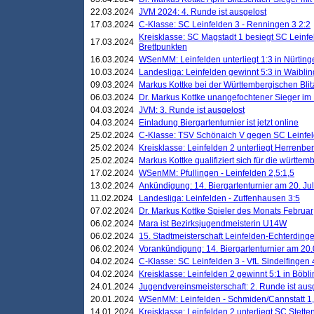
22.03.2024
JVM 2024: 4. Runde ist ausgelost
17.03.2024
C-Klasse: SC Leinfelden 3 - Renningen 3 2:2
Kreisklasse: SC Magstadt 1 besiegt SC Leinfe
17.03.2024
Brettpunkten
16.03.2024
WSenMM: Leinfelden unterliegt 1:3 in Nürting
10.03.2024
Landesliga: Leinfelden gewinnt 5:3 in Waibli
09.03.2024
Markus Kottke bei der Württembergischen Blit
06.03.2024
Dr. Markus Kottke unangefochtener Sieger im M
04.03.2024
JVM: 3. Runde ist ausgelost
04.03.2024
Einladung Biergartenturnier ist jetzt online
25.02.2024
C-Klasse: TSV Schönaich V gegen SC Leinfelde
25.02.2024
Kreisklasse: Leinfelden 2 unterliegt Herrenber
25.02.2024
Markus Kottke qualifiziert sich für die württem
17.02.2024
WSenMM: Pfullingen - Leinfelden 2,5:1,5
13.02.2024
Ankündigung: 14. Biergartenturnier am 20. Ju
11.02.2024
Landesliga: Leinfelden - Zuffenhausen 3:5
07.02.2024
Dr. Markus Kottke Spieler des Monats Februar
06.02.2024
Mara ist Bezirksjugendmeisterin U14W
06.02.2024
15. Stadtmeisterschaft Leinfelden-Echterding
06.02.2024
Vorankündigung: 14. Biergartenturnier am 20
04.02.2024
C-Klasse: SC Leinfelden 3 - VfL Sindelfingen 
04.02.2024
Kreisklasse: Leinfelden 2 gewinnt 5:1 in Böbl
24.01.2024
Jugendvereinsmeisterschaft: 2. Runde ist aus
20.01.2024
WSenMM: Leinfelden - Schmiden/Cannstatt 1,
14.01.2024
Kreisklasse: Leinfelden 2 unterliegt SC Stette