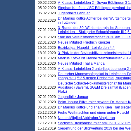
09.02.2020
A-Klasse: Leinfelden 2 - Spvgg Böblingen 3 1,
05.02.2020
Stephan Kaufhold / SC Böblingen gewinnt das 
05.02.2020
Jugendblitz Februar
Dr. Markus Kottke Achter bei der Württembergi
02.02.2020
in Tuttlingen
3. Runde der 30. Württembergische Senioren
27.01.2020
Leinfelden – Stuttgarter Schachfreunde III 2,5 
26.01.2020
Start der Vereinsmeisterschaft 2020 am 11. F
22.01.2020
Neues Mitglied Friedrich Knörzer
19.01.2020
Bezirksliga: Nagold - Leinfelden 4:4
18.01.2020
3. Platz in der Bezirksblitzeinzelmeisterschaft
18.01.2020
Markus Kottke ist Kreisblitzeinzelmeister 2019
16.01.2020
Neues Mitglied Thalia Mandal
12.01.2020
A-Klasse: Leinfelden 2 unterliegt Leonberg 2 
Deutscher Mannschaftspokal in Leinfelden-Ech
12.01.2020
knapp mit 1,5:2,5 gegen Dreisamtal, Augsbur
Deutsche Schach-Pokalmeisterschaft für Mann
10.01.2020
Augsburg (Bayern), SGEM Dreisamtal (Baden
Pfalz)
07.01.2020
Jugendblitz Januar
07.01.2020
Beim Januar Blitzturnier gewinnt Dr. Markus 
06.01.2020
Dr. Markus Kottke und Thanh Kien Tran siegen
25.12.2019
Frohe Weihnachten und einen guten Rutsch!
18.12.2019
Neues Mitglied Abbirahm Aingkaran
17.12.2019
Sechstes Dreikönigsturnier am 06.01.2020 im T
15.12.2019
Siegehrung der Blitzwertung 2019 bei der Wei