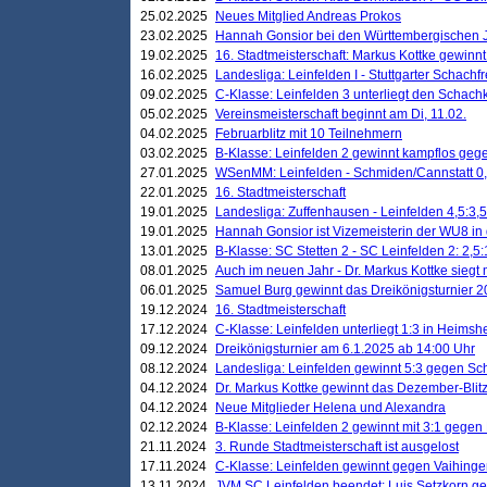
25.02.2025
Neues Mitglied Andreas Prokos
23.02.2025
Hannah Gonsior bei den Württembergischen 
19.02.2025
16. Stadtmeisterschaft: Markus Kottke gewinnt 
16.02.2025
Landesliga: Leinfelden I - Stuttgarter Schachfr
09.02.2025
C-Klasse: Leinfelden 3 unterliegt den Schach
05.02.2025
Vereinsmeisterschaft beginnt am Di, 11.02.
04.02.2025
Februarblitz mit 10 Teilnehmern
03.02.2025
B-Klasse: Leinfelden 2 gewinnt kampflos ge
27.01.2025
WSenMM: Leinfelden - Schmiden/Cannstatt 0,
22.01.2025
16. Stadtmeisterschaft
19.01.2025
Landesliga: Zuffenhausen - Leinfelden 4,5:3,5
19.01.2025
Hannah Gonsior ist Vizemeisterin der WU8 i
13.01.2025
B-Klasse: SC Stetten 2 - SC Leinfelden 2: 2,5:
08.01.2025
Auch im neuen Jahr - Dr. Markus Kottke siegt 
06.01.2025
Samuel Burg gewinnt das Dreikönigsturnier 
19.12.2024
16. Stadtmeisterschaft
17.12.2024
C-Klasse: Leinfelden unterliegt 1:3 in Heimsh
09.12.2024
Dreikönigsturnier am 6.1.2025 ab 14:00 Uhr
08.12.2024
Landesliga: Leinfelden gewinnt 5:3 gegen Sc
04.12.2024
Dr. Markus Kottke gewinnt das Dezember-Blitz
04.12.2024
Neue Mitglieder Helena und Alexandra
02.12.2024
B-Klasse: Leinfelden 2 gewinnt mit 3:1 gegen
21.11.2024
3. Runde Stadtmeisterschaft ist ausgelost
17.11.2024
C-Klasse: Leinfelden gewinnt gegen Vaihinge
13.11.2024
JVM SC Leinfelden beendet: Luis Setzkorn ge