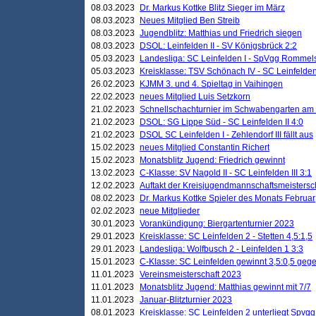
08.03.2023
Dr. Markus Kottke Blitz Sieger im März
08.03.2023
Neues Mitglied Ben Streib
08.03.2023
Jugendblitz: Matthias und Friedrich siegen
08.03.2023
DSOL: Leinfelden II - SV Königsbrück 2:2
05.03.2023
Landesliga: SC Leinfelden I - SpVgg Rommels
05.03.2023
Kreisklasse: TSV Schönach IV - SC Leinfelden 
26.02.2023
KJMM 3. und 4. Spieltag in Vaihingen
22.02.2023
neues Mitglied Luis Setzkorn
21.02.2023
Schnellschachturnier im Schwabengarten am
21.02.2023
DSOL: SG Lippe Süd - SC Leinfelden II 4:0
21.02.2023
DSOL SC Leinfelden I - Zehlendorf III fällt aus
15.02.2023
neues Mitglied Constantin Richert
15.02.2023
Monatsblitz Jugend: Friedrich gewinnt
13.02.2023
C-Klasse: SV Nagold II - SC Leinfelden III 3:1
12.02.2023
Auftakt der Kreisjugendmannschaftsmeistersc
08.02.2023
Dr. Markus Kottke Spieler des Monats Februar
02.02.2023
neue Mitglieder
30.01.2023
Vorankündigung: Biergartenturnier 2023
29.01.2023
Kreisklasse: SC Leinfelden 2 - Stetten 4,5:1,5
29.01.2023
Landesliga: Wolfbusch 2 - Leinfelden 1 3:3
15.01.2023
C-Klasse: SC Leinfelden gewinnt 3,5:0,5 geg
11.01.2023
Vereinsmeisterschaft 2023
11.01.2023
Monatsblitz Jugend: Matthias gewinnt mit 7/7
11.01.2023
Januar-Blitzturnier 2023
08.01.2023
Kreisklasse: SC Leinfelden 2 unterliegt Spvg