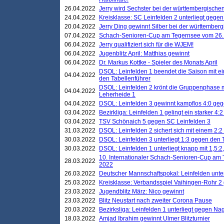
26.04.2022
Jerry wird Sechster bei der württembergische
24.04.2022
Kreisklasse: SC Leinfelden 2 unterliegt gege
20.04.2022
Jerry Ding gewinnt Silber bei der württemberg
07.04.2022
Schach-Senioren-Cup am Tegernsee vom 26. M
06.04.2022
Jerry qualifiziert sich für die WJEM!
06.04.2022
Jugenblitz April: Matthias gewinnt
06.04.2022
Dr. Markus Kottke - Spieler des Monats April
DSOL: Leinfelden 1 beendet die Saison mit e
04.04.2022
den Tabellenführer
DSOL: Leinfelden 2 krönt die Gruppenphase m
04.04.2022
Leherheide 1
04.04.2022
DSOL: Leinfelden 3 gewinnt kampflos 4:0 geg
03.04.2022
Bezirkliga: Leinfelden 1 gelingt ein starker 4
03.04.2022
TSV Schönaich 5 gegen SC Leinfelden 3
31.03.2022
DSOL: Leinfelden 2 sichert sich mit einem 2:2 d
30.03.2022
DSOL: Leinfelden 3 unterliegt 1:3 gegen den 
30.03.2022
DSOL: Leinfelden 1 unterliegt knapp mit 1,5
10. Internationaler Schach-Senioren-Cup am T
28.03.2022
2022
26.03.2022
Deutscher Mannschaftspokal: Leinfelden unte
25.03.2022
Kreisklasse: Verbandsspiel Vaihingen-Rohr 2 
23.03.2022
Jugendblitz März: Nico gewinnt
23.03.2022
Blitz Neustart nach zweiter Corona Pause
20.03.2022
Bezirksliga: Leinfelden 1 unterliegt gegen Nag
18.03.2022
Amjad Ibrahim gewinnt Ulmer Blitzturnier