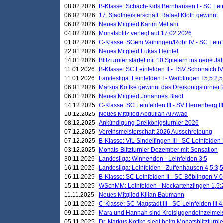
08.02.2026
B-Klasse: Schach-Kids Bernhausen I - SC Leinf
06.02.2026
17. Stadtmeisterschaft: Rafael Kloth gewinnt
06.02.2026
Neues Mitglied Karim Meftahi
04.02.2026
Monatsblitz verlegt auf 17.02.2026
01.02.2026
C-Klasse: SGem Vaihingen/Rohr IV - SC Leinfel
22.01.2026
Neues Mitglied Lukas Heintel
14.01.2026
Blitzturnier startet mit 10 Spielern ins neue J
11.01.2026
B-Klasse: SC Leinfelden II - TSV Schönaich IV
11.01.2026
Landesliga: Leinfelden I - Waiblingen I 5,5:2,5
06.01.2026
Markus Kottke gewinnt das Dreikönigsturnier
06.01.2026
Neues Mitglied Johannes Bladt
14.12.2025
C-Klasse: SC Leinfelden III - SV Herrenberg III
10.12.2025
Neues Mitglied Abdullah Al Awad
08.12.2025
Ankündigung Dreikönigsturnier 2026
07.12.2025
Vereinsmeisterschaft 2026 Ausschreibung
07.12.2025
B-Klasse: VfL Sindelfingen III - SC Leinfelden I
03.12.2025
Monats-Blitzturnier Dezember mit Sensation
30.11.2025
Landesliga: Winnenden - Leinfelden 3:5
16.11.2025
Landesliga: Leinfelden - Zuffenhausen 4,5:3,5
16.11.2025
B-Klasse: SC Leinfelden II - SC Böblingen V 0
15.11.2025
WSenMM: Leinfelden - Neckartenzlingen 1,5:
11.11.2025
Neues Mitglied Kilian Baumann
10.11.2025
C-Klasse: SC Magstadt III - SC Leinfelden III 4
09.11.2025
Mara und Hannah sind Kreisjugendeinzelmei
05.11.2025
Dr. Markus Kottke siegt beim Monatsblitzturn