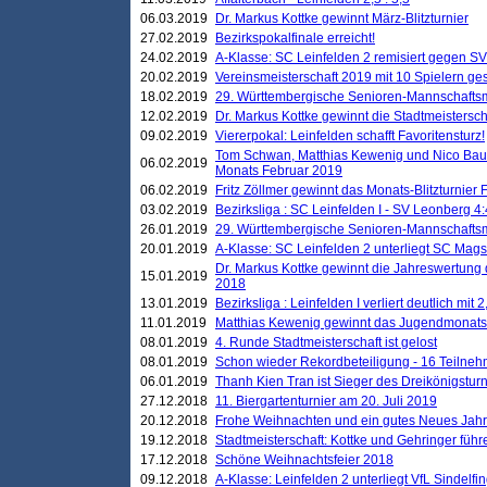
06.03.2019
Dr. Markus Kottke gewinnt März-Blitzturnier
27.02.2019
Bezirkspokalfinale erreicht!
24.02.2019
A-Klasse: SC Leinfelden 2 remisiert gegen SV
20.02.2019
Vereinsmeisterschaft 2019 mit 10 Spielern ges
18.02.2019
29. Württembergische Senioren-Mannschaftsm
12.02.2019
Dr. Markus Kottke gewinnt die Stadtmeistersc
09.02.2019
Viererpokal: Leinfelden schafft Favoritensturz!
Tom Schwan, Matthias Kewenig und Nico Baue
06.02.2019
Monats Februar 2019
06.02.2019
Fritz Zöllmer gewinnt das Monats-Blitzturnier 
03.02.2019
Bezirksliga : SC Leinfelden I - SV Leonberg 4:
26.01.2019
29. Württembergische Senioren-Mannschaftsm
20.01.2019
A-Klasse: SC Leinfelden 2 unterliegt SC Magst
Dr. Markus Kottke gewinnt die Jahreswertung d
15.01.2019
2018
13.01.2019
Bezirksliga : Leinfelden I verliert deutlich mit 
11.01.2019
Matthias Kewenig gewinnt das Jugendmonatsbl
08.01.2019
4. Runde Stadtmeisterschaft ist gelost
08.01.2019
Schon wieder Rekordbeteiligung - 16 Teilneh
06.01.2019
Thanh Kien Tran ist Sieger des Dreikönigstur
27.12.2018
11. Biergartenturnier am 20. Juli 2019
20.12.2018
Frohe Weihnachten und ein gutes Neues Jah
19.12.2018
Stadtmeisterschaft: Kottke und Gehringer führ
17.12.2018
Schöne Weihnachtsfeier 2018
09.12.2018
A-Klasse: Leinfelden 2 unterliegt VfL Sindelfin