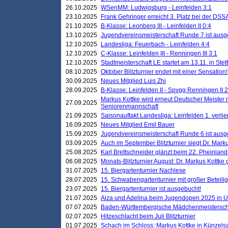
26.10.2025
WSenMM: Ludwigsburg - Leinfelden 3:1
23.10.2025
Frank Gehringer erreicht 3. Platz bei der DS
21.10.2025
B-Klasse: Leonberg III - Leinfelden II 0:4
13.10.2025
Jugendvereinsmeisterschaft Runde 7 ist ausg
12.10.2025
Landesliga: Feuerbach - Leinfelden 4:4
12.10.2025
C-Klasse: Leinfelden III - Renningen III 3:1
12.10.2025
Stadtmeisterschaft LE startet am 13.11. in Stet
08.10.2025
Oktober Blitzturnier endet mit einer Sensation!
30.09.2025
Neues Mitglied Luis Zhi
28.09.2025
B-Klasse: Leinfelden II - Spvgg Renningen II 2
Markus Kottke wird erneut Deutscher Meister 
27.09.2025
Seniorenmannschaft
21.09.2025
Saisonauftakt Landesliga: Leinfelden 1. verlier
16.09.2025
Neues Mitglied Emil Bauer
15.09.2025
Jugendvereinsmeisterschaft Runde 6 ist ausg
03.09.2025
Auch im September Blitzturnier siegt Dr. Mark
25.08.2025
Karl Brettschneider glänzt beim 22. Pheinlan
06.08.2025
Monats-Blitzturnier August: Dr. Markus Kottke
31.07.2025
15. Biergartenturnier Nachlese
28.07.2025
15. Schwabengartenturnier mit großer Beteili
23.07.2025
15. Biergartenturnier ist ausgebucht!
21.07.2025
Aiza und Adelina beim Jugendopen 2025 in 
07.07.2025
Baden-Württembergische Mädchenmeistersch
02.07.2025
Hitzeschlacht beim Juli Blitzturnier
01.07.2025
Schach im Schloss: Markus Kottke in Künzels