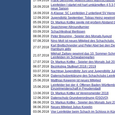
17.09.2018
Frank Gehringer gewinnt beim Mannschaftssi
Leinfelden I startet mit hart umkämpften 4,5:
16.09.2018
neue Saison
16.09.2018
A-Klasse: SC Leinfelden 2 unterliegt SV Herre
12.09.2018
Jugendblitz September: Tobias Heinz gewinnt
05.09.2018
Dr. Markus Kottke siegte mit großem Abstand 
04.09.2018
Spaichinger Allroundturnier
03.09.2018
Schachfestival Illertissen
08.08.2018
Peter Breuning - Spieler des Monats August
07.08.2018
Nino Moll ist neues Mitglied des Schachclubs
Karl Brettschneider und Peter Abel bei den D
27.07.2018
Hamburg aktiv
Mikhail Zaitsev gewinnt das 10. Sommer-Schn
21.07.2018
Leinfelden im Schwabengarten
17.07.2018
Dr. Markus Kottke - Spieler des Monats Juli 2
06.07.2018
Bezirksliga Stuttgart 2018 / 2019
03.07.2018
Nachtrag Jugendblitz Juni und Jugendblitz Jul
26.06.2018
Datenschutzerklärung des Schachclubs Lein
25.06.2018
Matthias Kewenig ist neues Mitglied
Leinfelder bei der 4. Offenen Baden-Württem
15.06.2018
Einzelmeisterschaft in Freudenstadt
13.06.2018
Dr. Markus Kottke ist Vereinsmeister 2018
12.06.2018
Datenschutz-Grundverordnung (DSGVO)
06.06.2018
Dr. Markus Kottke - Spieler des Monats Juni 
06.06.2018
Neues Mitglied Julius Kopplin
03.06.2018
Vier Leinfelder beim Schach im Schloss in K