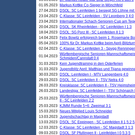
01.05.2023
Markus Kottke Co-Sieger in Mönchfeld
27.04.2023
DSOL: SC Leinfelden 1 besiegt SG Löhne mit 
23.04.2023
C-Klasse: SC Leinfelden - SV Leonberg 3 4:0
23.04.2023
Internationaler Schach-Senioren-Cup am Te
20.04.2023
DSOL: SK Rheinfelden - SC Leinfelden I 1:3
18.04.2023
DSOL: SG Porz III - SC Leinfelden II 1:3
14.04.2023
Felix Bowitz erfolgreich beim 1. Rosemarie B
05.04.2023
100% für Dr. Markus Kottke beim April-Blitztur
02.04.2023
C-Klasse: SC Leinfelden 3 - Spvgg Renningen
Württembergische Senioren-Mannschaftsmeist
01.04.2023
Schmiden/Cannstatt 0:4
31.03.2023
Kein Jugendtraining in den Osterferien
31.03.2023
Jugendblitz April: Matthias und Tijana gewinn
30.03.2023
DSOL: Leinfelden I - MTV Langenberg 4:0
29.03.2023
DSOL: SC Leinfelden II - TSV Netra 4:0
26.03.2023
Kreisklasse: SC Leinfelden II - TSV Heimsheim
26.03.2023
Landesliga: SC Leinfelden I - TSV Schönaich II
Württembergische Senioren-Mannschaftsmeiste
25.03.2023
II - SC Leinfelden 2:2
25.03.2023
KJMM Runde 5+6: Zweimal 3:1
15.03.2023
Neues Mitglied Louis Schneider
13.03.2023
Jugendschachtag in Magstadt
13.03.2023
DSOL: SC Eppingen - SC Leinfelden II 1,5:2,5
12.03.2023
C-Klasse: SC Leinfelden - SC Magstadt 3 1:3
09.03.2023
DSOL: SF Pfullingen II - Leinfelden I 0,5:3,5