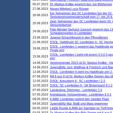
05.07.2023
Dr. Markus Kottke gewinnt das Juli Blitzturnier
27.06.2023
Neues Mitglied Luca Rösser
Ein Teilnehmer des SC Leinfelden bei der 33.
26.06.2023
Senioreneinzelmeisterschaft vom 17. bis 25.
Zwei Teilnehmer des SC Leinfelden beim 30.
25.06.2023
Seniorenturnier
Fide-Meister Gerhard Junesch gewinnt das 1
24.06.2023
Schwabengarten in Leinfelden
23.06.2023
Jugend-Schachfreizeit in den Pfingstferien
21.06.2023
DSOL: Halbfinale SC Leinfelden II - SC Hechi
DSOL: Leinfelden 1 gewinnt das Halbfinale geg
19.06.2023
Finale ein!
DSOL: Leinfelden I zieht mit einem 3.5:0,5 g
15.06.2023
ein!
14.06.2023
Vereinsmeister 2023 ist Dr. Markus Kottke - 
14.06.2023
Jugendblitz Juni: Matthias & Friedrich und M
12.06.2023
DSOL: Leinfelden II zieht ins Halbfinale ein! 2
07.06.2023
Mit 8 aus 8 ist Dr. Markus Kottke Spieler des 
12.05.2023
DSOL: Kreuzberg II - SC Leinfelden I 2:2
10.05.2023
DSOL: SC Leinfelden II - SK Bickenbach II 2:2
07.05.2023
Landesliga: Ditzingen - Leinfelden 3:3
07.05.2023
Kreisklasse: Holzgerlingen - Leinfelden II 3:3
06.05.2023
KJMM: Leinfelden belegt den zweiten Platz
04.05.2023
Jugendblitz Mai: Matti und Mara gewinnen
04.05.2023
Letzte Runde KJMM am Samstag im Treff Imp
03.05.2023
Dr. Markus Kottke Mai-Blitz Sieger mit 6 aus 6