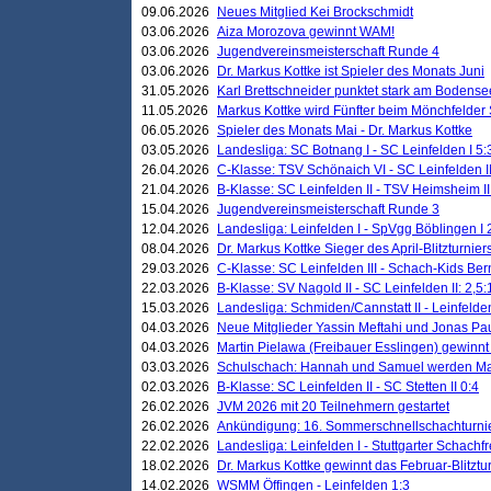
09.06.2026
Neues Mitglied Kei Brockschmidt
03.06.2026
Aiza Morozova gewinnt WAM!
03.06.2026
Jugendvereinsmeisterschaft Runde 4
03.06.2026
Dr. Markus Kottke ist Spieler des Monats Juni
31.05.2026
Karl Brettschneider punktet stark am Bodense
11.05.2026
Markus Kottke wird Fünfter beim Mönchfelder
06.05.2026
Spieler des Monats Mai - Dr. Markus Kottke
03.05.2026
Landesliga: SC Botnang I - SC Leinfelden I 5:
26.04.2026
C-Klasse: TSV Schönaich VI - SC Leinfelden II
21.04.2026
B-Klasse: SC Leinfelden II - TSV Heimsheim II
15.04.2026
Jugendvereinsmeisterschaft Runde 3
12.04.2026
Landesliga: Leinfelden I - SpVgg Böblingen I 
08.04.2026
Dr. Markus Kottke Sieger des April-Blitzturnier
29.03.2026
C-Klasse: SC Leinfelden III - Schach-Kids Ber
22.03.2026
B-Klasse: SV Nagold II - SC Leinfelden II: 2,5:
15.03.2026
Landesliga: Schmiden/Cannstatt II - Leinfelden
04.03.2026
Neue Mitglieder Yassin Meftahi und Jonas Pa
04.03.2026
Martin Pielawa (Freibauer Esslingen) gewinnt 
03.03.2026
Schulschach: Hannah und Samuel werden Ma
02.03.2026
B-Klasse: SC Leinfelden II - SC Stetten II 0:4
26.02.2026
JVM 2026 mit 20 Teilnehmern gestartet
26.02.2026
Ankündigung: 16. Sommerschnellschachturnie
22.02.2026
Landesliga: Leinfelden I - Stuttgarter Schachfr
18.02.2026
Dr. Markus Kottke gewinnt das Februar-Blitztu
14.02.2026
WSMM Öffingen - Leinfelden 1:3