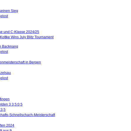
 seinen Sieg
elost
sse und C-Klasse 2024/25
Kottke Wins July Blitz Tournament
in Backnang
elost
renmeisterschaft in Bergen
nzelsau
elost
ffingen
lden 3 3,5:0,5
:3,5
hafts-Schnellschach-Meisterschaft
ften 2024
 9 aus 9