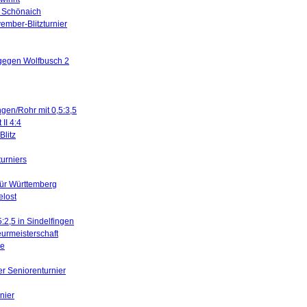
in Schönaich
ember-Blitzturnier
 gegen Wolfbusch 2
ngen/Rohr mit 0,5:3,5
II 4:4
litz
turniers
für Württemberg
elost
5:2,5 in Sindelfingen
urmeisterschaft
ne
er Seniorenturnier
nier