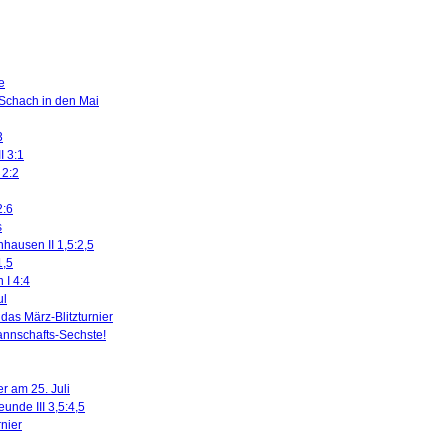
e
 Schach in den Mai
3
I 3:1
 2:2
2:6
s
nhausen II 1,5:2,5
1,5
 I 4:4
ul
das März-Blitzturnier
nnschafts-Sechste!
r am 25. Juli
eunde III 3,5:4,5
rnier