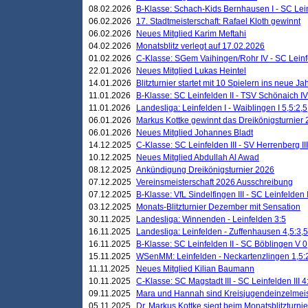
08.02.2026
B-Klasse: Schach-Kids Bernhausen I - SC Leinf
06.02.2026
17. Stadtmeisterschaft: Rafael Kloth gewinnt
06.02.2026
Neues Mitglied Karim Meftahi
04.02.2026
Monatsblitz verlegt auf 17.02.2026
01.02.2026
C-Klasse: SGem Vaihingen/Rohr IV - SC Leinfel
22.01.2026
Neues Mitglied Lukas Heintel
14.01.2026
Blitzturnier startet mit 10 Spielern ins neue J
11.01.2026
B-Klasse: SC Leinfelden II - TSV Schönaich IV
11.01.2026
Landesliga: Leinfelden I - Waiblingen I 5,5:2,5
06.01.2026
Markus Kottke gewinnt das Dreikönigsturnier
06.01.2026
Neues Mitglied Johannes Bladt
14.12.2025
C-Klasse: SC Leinfelden III - SV Herrenberg III
10.12.2025
Neues Mitglied Abdullah Al Awad
08.12.2025
Ankündigung Dreikönigsturnier 2026
07.12.2025
Vereinsmeisterschaft 2026 Ausschreibung
07.12.2025
B-Klasse: VfL Sindelfingen III - SC Leinfelden I
03.12.2025
Monats-Blitzturnier Dezember mit Sensation
30.11.2025
Landesliga: Winnenden - Leinfelden 3:5
16.11.2025
Landesliga: Leinfelden - Zuffenhausen 4,5:3,5
16.11.2025
B-Klasse: SC Leinfelden II - SC Böblingen V 0
15.11.2025
WSenMM: Leinfelden - Neckartenzlingen 1,5:
11.11.2025
Neues Mitglied Kilian Baumann
10.11.2025
C-Klasse: SC Magstadt III - SC Leinfelden III 4
09.11.2025
Mara und Hannah sind Kreisjugendeinzelmei
05.11.2025
Dr. Markus Kottke siegt beim Monatsblitzturn