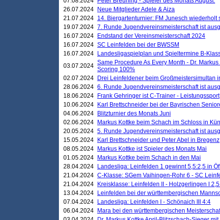
07.08.2024
Peter Breuning - Spieler des Monats August.
26.07.2024
Neue Mitglieder Adele & Aiza
21.07.2024
14. Biergartenturnier: FM Junesch wiederholt
19.07.2024
7. Runde Jugendvereinsmeisterschaft ist ausg
16.07.2024
Endstand der Vereinsmeisterschaft 2024
16.07.2024
SC Leinfelden bei der BWSSM
16.07.2024
Landesligaspielplan und Spieltermine B-Kla
Same Procedure As Every Month - Dr. Markus 
03.07.2024
Scoring 100%
02.07.2024
Drei Leinfeldener beim Großmeistersimultan 
28.06.2024
6. Runde Jugendvereinsmeisterschaft ist ausg
18.06.2024
Frank Gehringer ist C-Trainer - Leistungssport
10.06.2024
Karl Brettschneider bei der Bayrischen Senio
04.06.2024
Blitzturnier des Monats Juni
02.06.2024
Markus Kottke beim Schach im Schloss in Kü
20.05.2024
5. Runde Jugendvereinsmeisterschaft ist ausg
15.05.2024
Karl Brettschneider und Peter Abel in Bregenz
08.05.2024
Markus Kottke ist Spieler des Monats Mai
01.05.2024
Markus Kottke beim Schach in den Mai
28.04.2024
Landesliga: Leinfelden 1 gewinnt 5,5:2,5 in Ö
21.04.2024
C-Klasse: SGem Vaihingen-Rohr 6 - SC Leinfe
21.04.2024
Kreisklasse: Leinfelden II - Holzgerlingen I 2,5
13.04.2024
Leinfelden bei der württembergischen Mannsc
07.04.2024
Landesliga: Leinfelden I - Schönaich III 4:4
06.04.2024
Mara bei den württembergischen Meisterscha
03.04.2024
Dr. Markus Kottke April-Blitzschach-Sieger mit