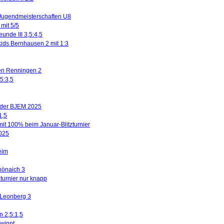
Jugendmeisterschaften U8
mit 5/5
eunde III 3,5:4,5
kids Bernhausen 2 mit 1:3
gen Renningen 2
5:3,5
n der BJEM 2025
1,5
mit 100% beim Januar-Blitzturnier
2025
eim
hönaich 3
turnier nur knapp
 Leonberg 3
n 2,5:1,5
winnt