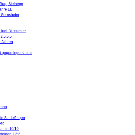
 Burg Steinegg
Jahre LE
n Gernsheim
uni-Blitzturnier
 2,5:5,5
it Jahren
5 gegen Ingersheim
ronn
 in Sindelfingen
ost
er mit 10/10
felden II 2:2