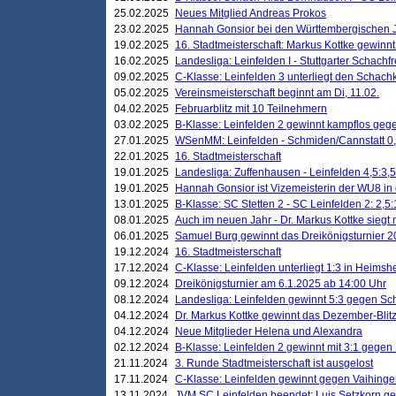
25.02.2025
Neues Mitglied Andreas Prokos
23.02.2025
Hannah Gonsior bei den Württembergischen 
19.02.2025
16. Stadtmeisterschaft: Markus Kottke gewinnt 
16.02.2025
Landesliga: Leinfelden I - Stuttgarter Schachfr
09.02.2025
C-Klasse: Leinfelden 3 unterliegt den Schach
05.02.2025
Vereinsmeisterschaft beginnt am Di, 11.02.
04.02.2025
Februarblitz mit 10 Teilnehmern
03.02.2025
B-Klasse: Leinfelden 2 gewinnt kampflos ge
27.01.2025
WSenMM: Leinfelden - Schmiden/Cannstatt 0,
22.01.2025
16. Stadtmeisterschaft
19.01.2025
Landesliga: Zuffenhausen - Leinfelden 4,5:3,5
19.01.2025
Hannah Gonsior ist Vizemeisterin der WU8 i
13.01.2025
B-Klasse: SC Stetten 2 - SC Leinfelden 2: 2,5:
08.01.2025
Auch im neuen Jahr - Dr. Markus Kottke siegt 
06.01.2025
Samuel Burg gewinnt das Dreikönigsturnier 
19.12.2024
16. Stadtmeisterschaft
17.12.2024
C-Klasse: Leinfelden unterliegt 1:3 in Heimsh
09.12.2024
Dreikönigsturnier am 6.1.2025 ab 14:00 Uhr
08.12.2024
Landesliga: Leinfelden gewinnt 5:3 gegen Sc
04.12.2024
Dr. Markus Kottke gewinnt das Dezember-Blitz
04.12.2024
Neue Mitglieder Helena und Alexandra
02.12.2024
B-Klasse: Leinfelden 2 gewinnt mit 3:1 gegen
21.11.2024
3. Runde Stadtmeisterschaft ist ausgelost
17.11.2024
C-Klasse: Leinfelden gewinnt gegen Vaihinge
13.11.2024
JVM SC Leinfelden beendet: Luis Setzkorn ge