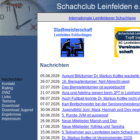
Internationale Leinfeldener Schachtage
Nachrichten
05.08.2026
August Blitzturnier Dr. Markus Kottke wackel
Nachrichten
26.07.2026
16. Biergartenturnier: Neil Albrecht siegt
Kontakt
22.07.2026
Das Biergartenturnier ist ausgebucht!
Rating
DWZ
21.07.2026
Aiza und Adelina siegen beim JPT in Leiphei
Links
08.07.2026
Auch Fußball konnte Dr. Markus Kottke nicht
Termine
07.07.2026
Karl Brettschneider bei der Seniorenmeister
Download
30.06.2026
Jugendblitz Juni: Mara, Hannah und Dev gew
Download Jugend
Ergebnisse
30.06.2026
5. Runde JVM ist ausgelost
Impressum
26.06.2026
Neue Mitglieder Marish und Dev
17.06.2026
Neue Mitglieder Yothika und Tanisha
15.06.2026
5 Teilnehmer aus Leinfelden beim Schach im 
10.06.2026
Dr. Markus Kottke ist Vereinsmeister 2026