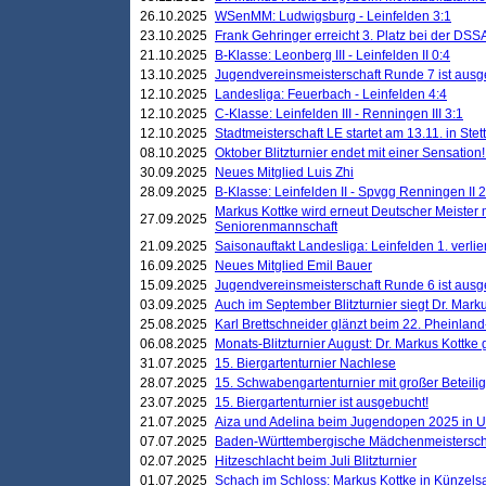
26.10.2025
WSenMM: Ludwigsburg - Leinfelden 3:1
23.10.2025
Frank Gehringer erreicht 3. Platz bei der DS
21.10.2025
B-Klasse: Leonberg III - Leinfelden II 0:4
13.10.2025
Jugendvereinsmeisterschaft Runde 7 ist ausg
12.10.2025
Landesliga: Feuerbach - Leinfelden 4:4
12.10.2025
C-Klasse: Leinfelden III - Renningen III 3:1
12.10.2025
Stadtmeisterschaft LE startet am 13.11. in Stet
08.10.2025
Oktober Blitzturnier endet mit einer Sensation!
30.09.2025
Neues Mitglied Luis Zhi
28.09.2025
B-Klasse: Leinfelden II - Spvgg Renningen II 2
Markus Kottke wird erneut Deutscher Meister 
27.09.2025
Seniorenmannschaft
21.09.2025
Saisonauftakt Landesliga: Leinfelden 1. verlier
16.09.2025
Neues Mitglied Emil Bauer
15.09.2025
Jugendvereinsmeisterschaft Runde 6 ist ausg
03.09.2025
Auch im September Blitzturnier siegt Dr. Mark
25.08.2025
Karl Brettschneider glänzt beim 22. Pheinlan
06.08.2025
Monats-Blitzturnier August: Dr. Markus Kottke
31.07.2025
15. Biergartenturnier Nachlese
28.07.2025
15. Schwabengartenturnier mit großer Beteili
23.07.2025
15. Biergartenturnier ist ausgebucht!
21.07.2025
Aiza und Adelina beim Jugendopen 2025 in 
07.07.2025
Baden-Württembergische Mädchenmeistersch
02.07.2025
Hitzeschlacht beim Juli Blitzturnier
01.07.2025
Schach im Schloss: Markus Kottke in Künzels