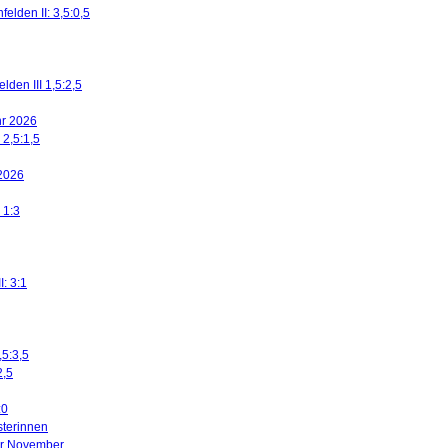
elden II: 3,5:0,5
den III 1,5:2,5
ahr 2026
 2,5:1,5
 2026
 1:3
I: 3:1
,5:3,5
2,5
:0
sterinnen
ier November