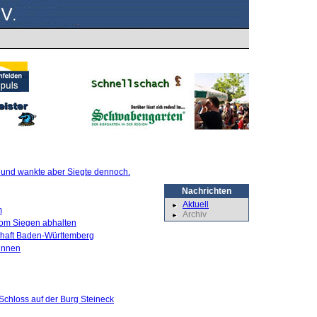
te und wankte aber Siegte dennoch.
Nachrichten
Aktuell
m
Archiv
 vom Siegen abhalten
schaft Baden-Württemberg
innen
Schloss auf der Burg Steineck