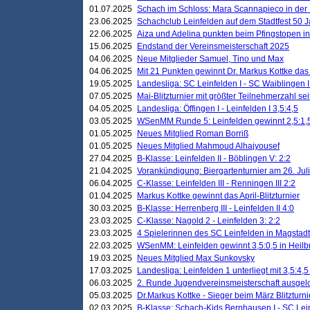
01.07.2025
Schach im Schloss: Mara Scannapieco in der
23.06.2025
Schachclub Leinfelden auf dem Stadtfest 50 
22.06.2025
Aiza und Adelina punkten beim Pfingstopen i
15.06.2025
Endstand der Vereinsmeisterschaft 2025
04.06.2025
Neue Mitglieder Samuel, Tino und Max
04.06.2025
Mit 21 Punkten gewinnt Dr. Markus Kottke das J
19.05.2025
Landesliga: SC Leinfelden I - SC Waiblingen I
07.05.2025
Mai-Blitzturnier mit größter Teilnehmerzahl se
04.05.2025
Landesliga: Öffingen I - Leinfelden I 3,5:4,5
03.05.2025
WSenMM Runde 5: Leinfelden gewinnt 2,5:1,
01.05.2025
Neues Mitglied Roman Borriß
01.05.2025
Neues Mitglied Mahmoud Alhajyousef
27.04.2025
B-Klasse: Leinfelden II - Böblingen V: 2:2
21.04.2025
Vorankündigung: Biergartenturnier am 26. Juli
06.04.2025
C-Klasse: Leinfelden III - Renningen III 2:2
01.04.2025
Markus Kottke gewinnt das April-Blitzturnier
30.03.2025
B-Klasse: Herrenberg III - Leinfelden II 4:0
23.03.2025
C-Klasse: Nagold 2 - Leinfelden 3: 2:2
23.03.2025
4 Spielerinnen des SC Leinfelden in Magstadt
22.03.2025
WSenMM: Leinfelden gewinnt 3,5:0,5 in Heilb
19.03.2025
Neues Mitglied Max Sunkovsky
17.03.2025
Landesliga: Leinfelden 1 unterliegt mit 3,5:4,5
06.03.2025
2. Runde Jugendvereinsmeisterschaft ausgel
05.03.2025
Dr.Markus Kottke - Sieger beim März Blitzturni
02.03.2025
B-Klasse: Schach-Kids Bernhausen I - SC Lein