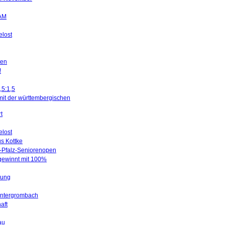
SAM
elost
ten
!
,5:1,5
mit der württembergischen
t
elost
us Kottke
d-Pfalz-Seniorenopen
 gewinnt mit 100%
gung
Untergrombach
aft
au