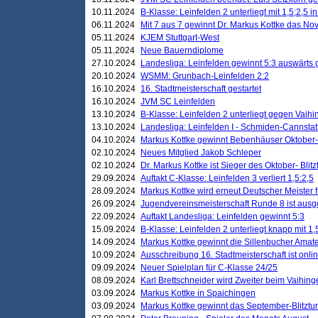
10.11.2024
B-Klasse: Leinfelden 2 unterliegt mit 1,5;2,5 
06.11.2024
Mit 7 aus 7 gewinnt Dr. Markus Kottke das Nov
05.11.2024
KJEM Stuttgart-West
05.11.2024
Neue Bauerndiplome
27.10.2024
Landesliga: Leinfelden gewinnt 5:3 auswärts
20.10.2024
WSMM: Grunbach-Leinfelden 2:2
16.10.2024
16. Stadtmeisterschaft gestartet
16.10.2024
JVM SC Leinfelden
13.10.2024
B-Klasse: Leinfelden 2 unterliegt gegen Vaihi
13.10.2024
Landesliga: Leinfelden I - Schmiden-Cannstatt 
04.10.2024
Markus Kottke gewinnt Bebenhäuser Oktober-B
02.10.2024
Neues Mitglied Jakob Schleper
02.10.2024
Dr. Markus Kottke ist Sieger des Oktober- Blitz
29.09.2024
Auftakt C-Klasse: Leinfelden 3 verliert 1,5:2,5
28.09.2024
Markus Kottke wird erneut Deutscher Meister 
26.09.2024
Jugendvereinsmeisterschaft Runde 8 ist ausg
22.09.2024
Auftakt Landesliga: Leinfelden gewinnt 5:3
15.09.2024
B-Klasse: Leinfelden 2 unterliegt knapp mit 1,
14.09.2024
Markus Kottke gewinnt die Sillenbucher Amate
10.09.2024
Ausschreibung 16. Stadtmeisterschaft ist onli
09.09.2024
Neuer Spielplan für C-Klasse 24/25
08.09.2024
Karl Brettschneider wird Zweiter beim Vaihing
03.09.2024
Markus Kottke in Spaichingen
03.09.2024
Markus Kottke gewinnt das September-Blitztur