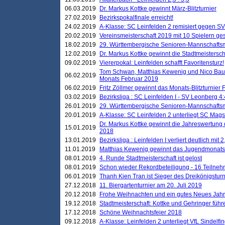
06.03.2019
Dr. Markus Kottke gewinnt März-Blitzturnier
27.02.2019
Bezirkspokalfinale erreicht!
24.02.2019
A-Klasse: SC Leinfelden 2 remisiert gegen SV
20.02.2019
Vereinsmeisterschaft 2019 mit 10 Spielern ges
18.02.2019
29. Württembergische Senioren-Mannschaftsm
12.02.2019
Dr. Markus Kottke gewinnt die Stadtmeistersc
09.02.2019
Viererpokal: Leinfelden schafft Favoritensturz!
Tom Schwan, Matthias Kewenig und Nico Baue
06.02.2019
Monats Februar 2019
06.02.2019
Fritz Zöllmer gewinnt das Monats-Blitzturnier 
03.02.2019
Bezirksliga : SC Leinfelden I - SV Leonberg 4:
26.01.2019
29. Württembergische Senioren-Mannschaftsm
20.01.2019
A-Klasse: SC Leinfelden 2 unterliegt SC Magst
Dr. Markus Kottke gewinnt die Jahreswertung d
15.01.2019
2018
13.01.2019
Bezirksliga : Leinfelden I verliert deutlich mit 
11.01.2019
Matthias Kewenig gewinnt das Jugendmonatsbl
08.01.2019
4. Runde Stadtmeisterschaft ist gelost
08.01.2019
Schon wieder Rekordbeteiligung - 16 Teilneh
06.01.2019
Thanh Kien Tran ist Sieger des Dreikönigstur
27.12.2018
11. Biergartenturnier am 20. Juli 2019
20.12.2018
Frohe Weihnachten und ein gutes Neues Jah
19.12.2018
Stadtmeisterschaft: Kottke und Gehringer führ
17.12.2018
Schöne Weihnachtsfeier 2018
09.12.2018
A-Klasse: Leinfelden 2 unterliegt VfL Sindelfin