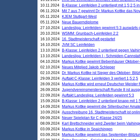
10.11.2024
B-Klasse: Leinfelden 2 unterliegt mit 1,5;2,5 
06.11.2024
Mit 7 aus 7 gewinnt Dr. Markus Kottke das Nov
05.11.2024
KJEM Stuttgart-West
05.11.2024
Neue Bauerndiplome
27.10.2024
Landesliga: Leinfelden gewinnt 5:3 auswärts
20.10.2024
WSMM: Grunbach-Leinfelden 2:2
16.10.2024
16. Stadtmeisterschaft gestartet
16.10.2024
JVM SC Leinfelden
13.10.2024
B-Klasse: Leinfelden 2 unterliegt gegen Vaihi
13.10.2024
Landesliga: Leinfelden I - Schmiden-Cannstatt 
04.10.2024
Markus Kottke gewinnt Bebenhäuser Oktober-B
02.10.2024
Neues Mitglied Jakob Schleper
02.10.2024
Dr. Markus Kottke ist Sieger des Oktober- Blitz
29.09.2024
Auftakt C-Klasse: Leinfelden 3 verliert 1,5:2,5
28.09.2024
Markus Kottke wird erneut Deutscher Meister 
26.09.2024
Jugendvereinsmeisterschaft Runde 8 ist ausg
22.09.2024
Auftakt Landesliga: Leinfelden gewinnt 5:3
15.09.2024
B-Klasse: Leinfelden 2 unterliegt knapp mit 1,
14.09.2024
Markus Kottke gewinnt die Sillenbucher Amate
10.09.2024
Ausschreibung 16. Stadtmeisterschaft ist onli
09.09.2024
Neuer Spielplan für C-Klasse 24/25
08.09.2024
Karl Brettschneider wird Zweiter beim Vaihing
03.09.2024
Markus Kottke in Spaichingen
03.09.2024
Markus Kottke gewinnt das September-Blitztur