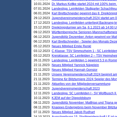
10.01.2024
Dr. Markus Kottke startet 2024 mit 100% beim 
07.01.2024
Landesliga: Leinfelden Stuttgarter Schachfreun
06.01.2024
Karl Brettschneider gewinnt das 8. Dreikönigs
29.12.2023
Jugendvereinsmeisterschaft 2024 startet am 0
17.12.2023
Landesliga: Leinfelden unterliegt Backnang kn
15.12.2023
Dreikönigsturnier am Sa, 6.1.2023 ab 14:00 U
09.12.2023
Württembergische Senioren-Mannschaftsmeiste
06.12.2023
Jugendblitz Dezember: Anton gewinnt vor Matt
06.12.2023
Karl Brettschneider - Spieler des Monats De
05.12.2023
Neues Mitglied Emile Renkl
03.12.2023
C-Klasse: TSV Simmozheim 1 - SC Leinfelden
03.12.2023
Kreisklasse: SC Leinfelden 2 – TSV Heimshei
26.11.2023
Landesliga: Leinfelden 1 gewinnt 5:3 in Ro
22.11.2023
Neues Mitglied Yannick Nägelein
22.11.2023
Neues Mitglied Hannah Gonsior
21.11.2023
Unsere Vereinsmeisterschaft 2024 beginnt am
21.11.2023
Termine für Blitzturniere 2024 Spieler des Mon
21.11.2023
Aktuelles von der Mitgliederversammlung
20.11.2023
Jugendvereinsmeisterschaft 2023
12.11.2023
Landesliga: SC Leinfelden I - SV Wolfbusch II 
10.11.2023
KJEM auf der Diepoldsburg
08.11.2023
Jugendblitz November: Matthias und Tijana 
08.11.2023
Knappes Endergebnis beim November Blitztur
07.11.2023
Neues Mitglied Jakob Rudhart
24.10.2023
Ausschreibung 15. Stadtmeisterschaft LE ist o