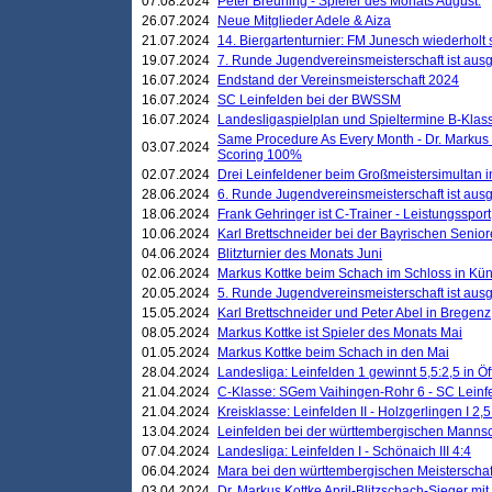
07.08.2024
Peter Breuning - Spieler des Monats August.
26.07.2024
Neue Mitglieder Adele & Aiza
21.07.2024
14. Biergartenturnier: FM Junesch wiederholt
19.07.2024
7. Runde Jugendvereinsmeisterschaft ist ausg
16.07.2024
Endstand der Vereinsmeisterschaft 2024
16.07.2024
SC Leinfelden bei der BWSSM
16.07.2024
Landesligaspielplan und Spieltermine B-Kla
Same Procedure As Every Month - Dr. Markus 
03.07.2024
Scoring 100%
02.07.2024
Drei Leinfeldener beim Großmeistersimultan 
28.06.2024
6. Runde Jugendvereinsmeisterschaft ist ausg
18.06.2024
Frank Gehringer ist C-Trainer - Leistungssport
10.06.2024
Karl Brettschneider bei der Bayrischen Senio
04.06.2024
Blitzturnier des Monats Juni
02.06.2024
Markus Kottke beim Schach im Schloss in Kü
20.05.2024
5. Runde Jugendvereinsmeisterschaft ist ausg
15.05.2024
Karl Brettschneider und Peter Abel in Bregenz
08.05.2024
Markus Kottke ist Spieler des Monats Mai
01.05.2024
Markus Kottke beim Schach in den Mai
28.04.2024
Landesliga: Leinfelden 1 gewinnt 5,5:2,5 in Ö
21.04.2024
C-Klasse: SGem Vaihingen-Rohr 6 - SC Leinfe
21.04.2024
Kreisklasse: Leinfelden II - Holzgerlingen I 2,5
13.04.2024
Leinfelden bei der württembergischen Mannsc
07.04.2024
Landesliga: Leinfelden I - Schönaich III 4:4
06.04.2024
Mara bei den württembergischen Meisterscha
03.04.2024
Dr. Markus Kottke April-Blitzschach-Sieger mit