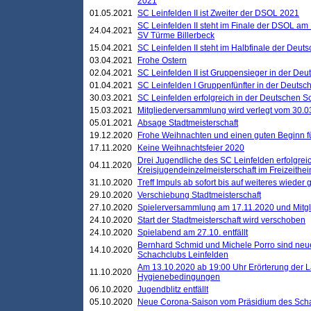
2021
01.05.2021
SC Leinfelden II ist Zweiter der DSOL 2021
SC Leinfelden II steht im Finale der DSOL am 
24.04.2021
SV Türme Billerbeck
15.04.2021
SC Leinfelden II steht im Halbfinale der Deu
03.04.2021
Frohe Ostern
02.04.2021
SC Leinfelden II ist Gruppensieger in der De
01.04.2021
SC Leinfelden I Gruppenfünfter in der Deuts
30.03.2021
SC Leinfelden erfolgreich in der Deutschen 
15.03.2021
Mitgliederversammlung wird verlegt vom 30.0
05.01.2021
Absage Stadtmeisterschaft
19.12.2020
Frohe Weihnachten und einen guten Beginn f
17.11.2020
Keine Weihnachtsfeier 2020
Drei Jugendliche des SC Leinfelden erfolgreic
04.11.2020
Kreisjugendeinzelmeisterschaft im Freizeithe
31.10.2020
Treff Impuls ab sofort bis auf weiteres wieder
29.10.2020
Verschiebung Stadtmeisterschaft
27.10.2020
Spielerversammlung am 17.11.2020 und Mitg
24.10.2020
Start der Stadtmeisterschaft wird verschoben
24.10.2020
Spielabend am 27.10. entfällt
Bernhard Schmid und Michele Porro sind neu
14.10.2020
Schachclubs Leinfelden
Am 13.10.2020 ab 19:00 Uhr Erörterung der L
11.10.2020
Hygienebedingungen
06.10.2020
Jugendblitz entfällt
05.10.2020
Neue Corona-Saison vom Präsidium des Sch