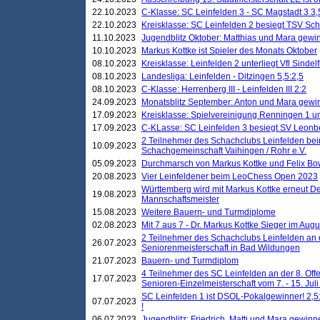
22.10.2023
C-Klasse: SC Leinfelden 3 - SC Magstadt 3 3,
22.10.2023
Kreisklasse: SC Leinfelden 2 besiegt TSV Schö
11.10.2023
Jugendblitz Oktober: Matthias und Mara gewi
10.10.2023
Markus Kottke ist Spieler des Monats Oktober
08.10.2023
Kreisklasse: Leinfelden 2 unterliegt Vfl Sindel
08.10.2023
Landesliga: Leinfelden - Ditzingen 5,5:2,5
08.10.2023
C-Klasse: Herrenberg III - Leinfelden III 2:2
24.09.2023
Monatsblitz September: Anton und Mara gew
17.09.2023
Kreisklasse: Spielvereinigung Renningen 1 unt
17.09.2023
C-KLasse: SC Leinfelden 3 besiegt SV Leonbe
2 Teilnehmer des Schachclubs Leinfelden bei
10.09.2023
Schachgemeinschaft Vaihingen / Rohr e.V.
05.09.2023
Durchmarsch von Markus Kottke und Felix Bow
20.08.2023
Vier Leinfeldener beim LeoChess Open 2023
Württemberg wird mit Markus Kottke erneut D
19.08.2023
Mannschaftsmeister
15.08.2023
Weitere Bauern- und Turmdiplome
02.08.2023
Mit 7 aus 7 - Dr. Markus Kottke Sieger im Augus
2 Teilnehmer des Schachclubs Leinfelden an 
26.07.2023
Seniorenmeisterschaft in Bad Wildungen
21.07.2023
Bauern- und Turmdiplom
4 Teilnehmer des SC Leinfelden an der 8. O
17.07.2023
Senioren-Einzelmeisterschaft vom 7. - 15. Jul
SC Leinfelden 1 ist DSOL-Pokalgewinner! 2,5:1
07.07.2023
!
06.07.2023
Jugendblitz: Friedrich, Matti und Mara gewinn