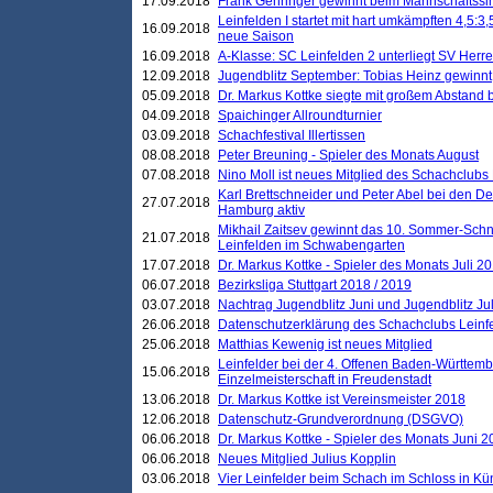
17.09.2018
Frank Gehringer gewinnt beim Mannschaftssi
Leinfelden I startet mit hart umkämpften 4,5:
16.09.2018
neue Saison
16.09.2018
A-Klasse: SC Leinfelden 2 unterliegt SV Herre
12.09.2018
Jugendblitz September: Tobias Heinz gewinnt
05.09.2018
Dr. Markus Kottke siegte mit großem Abstand 
04.09.2018
Spaichinger Allroundturnier
03.09.2018
Schachfestival Illertissen
08.08.2018
Peter Breuning - Spieler des Monats August
07.08.2018
Nino Moll ist neues Mitglied des Schachclubs
Karl Brettschneider und Peter Abel bei den D
27.07.2018
Hamburg aktiv
Mikhail Zaitsev gewinnt das 10. Sommer-Schn
21.07.2018
Leinfelden im Schwabengarten
17.07.2018
Dr. Markus Kottke - Spieler des Monats Juli 2
06.07.2018
Bezirksliga Stuttgart 2018 / 2019
03.07.2018
Nachtrag Jugendblitz Juni und Jugendblitz Jul
26.06.2018
Datenschutzerklärung des Schachclubs Lein
25.06.2018
Matthias Kewenig ist neues Mitglied
Leinfelder bei der 4. Offenen Baden-Württem
15.06.2018
Einzelmeisterschaft in Freudenstadt
13.06.2018
Dr. Markus Kottke ist Vereinsmeister 2018
12.06.2018
Datenschutz-Grundverordnung (DSGVO)
06.06.2018
Dr. Markus Kottke - Spieler des Monats Juni 
06.06.2018
Neues Mitglied Julius Kopplin
03.06.2018
Vier Leinfelder beim Schach im Schloss in K