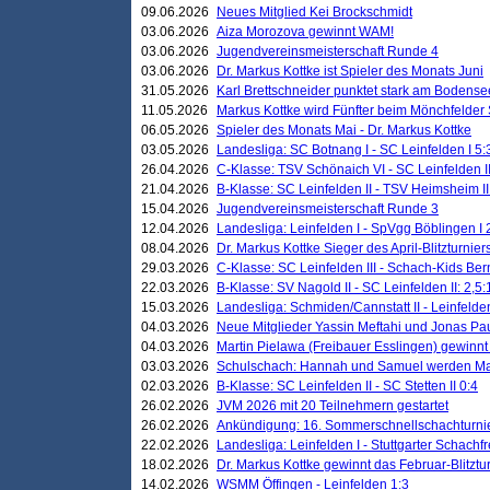
09.06.2026
Neues Mitglied Kei Brockschmidt
03.06.2026
Aiza Morozova gewinnt WAM!
03.06.2026
Jugendvereinsmeisterschaft Runde 4
03.06.2026
Dr. Markus Kottke ist Spieler des Monats Juni
31.05.2026
Karl Brettschneider punktet stark am Bodense
11.05.2026
Markus Kottke wird Fünfter beim Mönchfelder
06.05.2026
Spieler des Monats Mai - Dr. Markus Kottke
03.05.2026
Landesliga: SC Botnang I - SC Leinfelden I 5:
26.04.2026
C-Klasse: TSV Schönaich VI - SC Leinfelden II
21.04.2026
B-Klasse: SC Leinfelden II - TSV Heimsheim II
15.04.2026
Jugendvereinsmeisterschaft Runde 3
12.04.2026
Landesliga: Leinfelden I - SpVgg Böblingen I 
08.04.2026
Dr. Markus Kottke Sieger des April-Blitzturnier
29.03.2026
C-Klasse: SC Leinfelden III - Schach-Kids Ber
22.03.2026
B-Klasse: SV Nagold II - SC Leinfelden II: 2,5:
15.03.2026
Landesliga: Schmiden/Cannstatt II - Leinfelden
04.03.2026
Neue Mitglieder Yassin Meftahi und Jonas Pa
04.03.2026
Martin Pielawa (Freibauer Esslingen) gewinnt 
03.03.2026
Schulschach: Hannah und Samuel werden Ma
02.03.2026
B-Klasse: SC Leinfelden II - SC Stetten II 0:4
26.02.2026
JVM 2026 mit 20 Teilnehmern gestartet
26.02.2026
Ankündigung: 16. Sommerschnellschachturnie
22.02.2026
Landesliga: Leinfelden I - Stuttgarter Schachfr
18.02.2026
Dr. Markus Kottke gewinnt das Februar-Blitztu
14.02.2026
WSMM Öffingen - Leinfelden 1:3