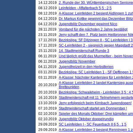
14.12.2019
2. Runde der 30. WÜrttembergischen Seniore
08.12.2019
Leinfelden - Affalterbach 5,5 : 2,5
08.12.2019
A-Klasse: Leinfelden 2 besiegt Aidlingen 1 zu
04.12.2019
Dr. Markus Kottke gewinnt das Dezember Blitzt
04.12.2019
Jugendblitz Dezember gewinnt Nico
28.11.2019
Vorstand für die nächsten 2 Jahre bestätigt
23.11.2019
Jerry schafft den 7. Platz beim Heilbronner 
17.11.2019
Bezirksliga: SF Ditzingen II - SC Leinfelden I 3
17.11.2019
SC-Leinfelden 2 - siegreich gegen Magstadt 2
15.11.2019
14. Stadtmeisterschaft Runde 3
06.11.2019
Und täglich grüßt das Murmeltier - beim Novemb
06.11.2019
Jugendblitz November
04.11.2019
Jugendfreizeit in den Herbstferien
03.11.2019
Bezirksliga: SC Leinfelden 1 - SF Oeffingen 1 
03.11.2019
A-Klasse: Nächster Kantersieg für Leinfelden 2
A-Klasse: Leinfelden 2 landet Kantersieg aus
20.10.2019
Brettpunkten
20.10.2019
Bezirksliga: Schwaikheim - Leinfelden 3,5 : 4,
16.10.2019
Stadtmeisterschaft mit 11 Teilnehmern gestart
13.10.2019
Jerry erfolgreich beim Kirnbach Jugendopen!
07.10.2019
Stadtmeisterschaft startet am Donnerstag !
02.10.2019
Spieler des Monats Oktober: Drei kämpfen um
02.10.2019
Jugendblitz Oktober doppelrundig
29.09.2019
SC Leinfelden I - SC Feuerbach II 6,5 . 1,5
29.09.2019
A-Klasse: Leinfelden 2 besiegt Renningen 1 z