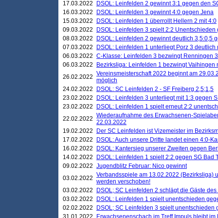
17.03.2022
DSOL: Leinfelden 2 gewinnt 3:1 gegen den 
16.03.2022
DSOL: Leinfelden 3 gewinnt 4:0 gegen Jena
15.03.2022
DSOL: Leinfelden 1 überrollt Hellern 2 mit 4:0
09.03.2022
DSOL: Leinfelden 3 spielt 2:2 Unentschieden
08.03.2022
DSOL: Leinfelden 2 gewinnt deutlich 3,5:0,5
07.03.2022
DSOL: Leinfelden 1 unterliegt Porz 3 deutlich 
06.03.2022
C-Klasse: Leinfelden 3 bezwingt Renningen 3 
06.03.2022
Bezirksliga: Leinfelden 1 bezwingt Vaihingen m
Vereinsmeisterschaft 2022 beginnt am 29.03.2
26.02.2022
möglich
24.02.2022
DSOL: SC Leinfelden 2 - SF Freiberg 2,5;1,5
23.02.2022
DSOL: Leinfelden 3 unterliegt mit 1:3 gegen S
23.02.2022
DSOL: Leinfelden 1 spielt erneut 2:2 unentsc
Wiederaufnahme des Erwachsenen-Spielabend
22.02.2022
22.03.2022
19.02.2022
Der SC Leinfelden ist Vizemeister im Bezirksm
17.02.2022
DSOL: Auch unsere Dritte landet einen 4:0-Ka
16.02.2022
DSOL: Kantersieg unserer Zweiten gegen Ber
14.02.2022
DSOL: Leinfelden 1 spielt 2:2 gegen SG Bad 
09.02.2022
Jugendblitz Februar: Nico gewinnt
Verbandsspiele am 13.02.2022 (Bezirksliga) 
03.02.2022
werden verschoben!
03.02.2022
DSOL; SC Leinfelden 2 schlägt die Gäste des
03.02.2022
DSOL: Leinfelden 1 spielt unentschieden gege
02.02.2022
DSOL; SC Leinfelden 3 spielt unentschieden
31.01.2022
Erwachsenenschach im Treff Impuls bleibt im