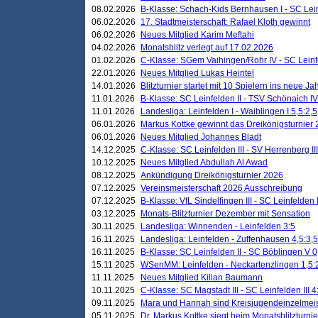
08.02.2026
B-Klasse: Schach-Kids Bernhausen I - SC Leinf
06.02.2026
17. Stadtmeisterschaft: Rafael Kloth gewinnt
06.02.2026
Neues Mitglied Karim Meftahi
04.02.2026
Monatsblitz verlegt auf 17.02.2026
01.02.2026
C-Klasse: SGem Vaihingen/Rohr IV - SC Leinfel
22.01.2026
Neues Mitglied Lukas Heintel
14.01.2026
Blitzturnier startet mit 10 Spielern ins neue J
11.01.2026
B-Klasse: SC Leinfelden II - TSV Schönaich IV
11.01.2026
Landesliga: Leinfelden I - Waiblingen I 5,5:2,5
06.01.2026
Markus Kottke gewinnt das Dreikönigsturnier
06.01.2026
Neues Mitglied Johannes Bladt
14.12.2025
C-Klasse: SC Leinfelden III - SV Herrenberg III
10.12.2025
Neues Mitglied Abdullah Al Awad
08.12.2025
Ankündigung Dreikönigsturnier 2026
07.12.2025
Vereinsmeisterschaft 2026 Ausschreibung
07.12.2025
B-Klasse: VfL Sindelfingen III - SC Leinfelden I
03.12.2025
Monats-Blitzturnier Dezember mit Sensation
30.11.2025
Landesliga: Winnenden - Leinfelden 3:5
16.11.2025
Landesliga: Leinfelden - Zuffenhausen 4,5:3,5
16.11.2025
B-Klasse: SC Leinfelden II - SC Böblingen V 0
15.11.2025
WSenMM: Leinfelden - Neckartenzlingen 1,5:
11.11.2025
Neues Mitglied Kilian Baumann
10.11.2025
C-Klasse: SC Magstadt III - SC Leinfelden III 4
09.11.2025
Mara und Hannah sind Kreisjugendeinzelmei
05.11.2025
Dr. Markus Kottke siegt beim Monatsblitzturn