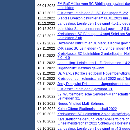
FM Ralf Müller vom SC Böblingen gewinnt das 
06.01.2023
Leinfelden
18.12.2022
C-Klasse: Leinfelden 3 - SC Böblingen 5. 2:2
11.12.2022
Siebtes Dreikönigsturnier am 06.01.2023 um 1
11.12.2022
Landesliga: Leinfelden 1 gewinnt 4,5:1,5 ge
10.12.2022
Leinfelder Seniorenmannschaft gewinnt 3,5:
Kreisklasse: SC Böblingen 4 sagt Spiel am S
08.12.2022
Leinfelden 2 ab
07.12.2022
Dezember Blitzturnier Dr. Markus Kottke gewin
27.11.2022
C-Klasse: SC Leinfelden - VfL Sindelfingen 4 
Kreisklasse: SC Leinfelden 2 unterliegt im H
13.11.2022
2.0 : 4.0
13.11.2022
Landesliga: Leinfelden 1 - Zuffenhausen 1 4:2
10.11.2022
Jugendblitz: Matthias gewinnt
09.11.2022
Dr. Markus Kottke siegt beim November-Blitztu
07.11.2022
Kreisjugendeinzelmeisterschaft 2022 mit 5 T
07.11.2022
Jerry Ding wird Dritter beim Jugendschachturn
23.10.2022
C-Klasse: Leinfelden 3 gewinnt 3:1
32. Württembergische Senioren-Mannschaftsm
22.10.2022
Leinfelden 3:1
13.10.2022
Neues Mitglied Matti Behrens
12.10.2022
Keine Offene Stadtmeisterschaft 2022
09.10.2022
Kreisklasse: SC Leinfelden 2 siegt auswärts g
Karl Brettschneider und Peter Abel erfolgreic
09.10.2022
Einzelmeisterschaft 2022 Schleswig Holstein 
09.10.2022
Landesliga: Leinfelden 1 gewinnt mit 4:2 geg