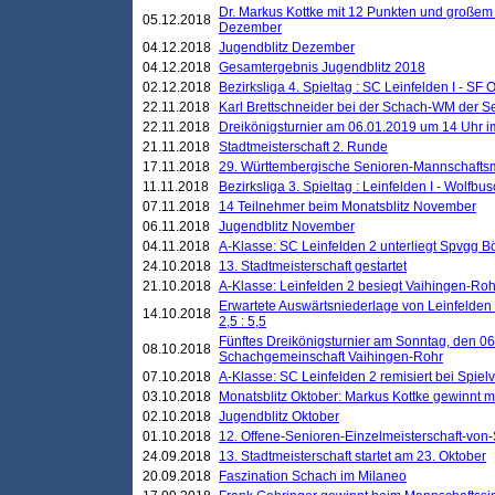
Dr. Markus Kottke mit 12 Punkten und großem
05.12.2018
Dezember
04.12.2018
Jugendblitz Dezember
04.12.2018
Gesamtergebnis Jugendblitz 2018
02.12.2018
Bezirksliga 4. Spieltag : SC Leinfelden I - SF O
22.11.2018
Karl Brettschneider bei der Schach-WM der S
22.11.2018
Dreikönigsturnier am 06.01.2019 um 14 Uhr im 
21.11.2018
Stadtmeisterschaft 2. Runde
17.11.2018
29. Württembergische Senioren-Mannschaftsm
11.11.2018
Bezirksliga 3. Spieltag : Leinfelden I - Wolfbusch
07.11.2018
14 Teilnehmer beim Monatsblitz November
06.11.2018
Jugendblitz November
04.11.2018
A-Klasse: SC Leinfelden 2 unterliegt Spvgg Bö
24.10.2018
13. Stadtmeisterschaft gestartet
21.10.2018
A-Klasse: Leinfelden 2 besiegt Vaihingen-Rohr 
Erwartete Auswärtsniederlage von Leinfelden 
14.10.2018
2,5 : 5,5
Fünftes Dreikönigsturnier am Sonntag, den 0
08.10.2018
Schachgemeinschaft Vaihingen-Rohr
07.10.2018
A-Klasse: SC Leinfelden 2 remisiert bei Spie
03.10.2018
Monatsblitz Oktober: Markus Kottke gewinnt mi
02.10.2018
Jugendblitz Oktober
01.10.2018
12. Offene-Senioren-Einzelmeisterschaft-von
24.09.2018
13. Stadtmeisterschaft startet am 23. Oktober
20.09.2018
Faszination Schach im Milaneo