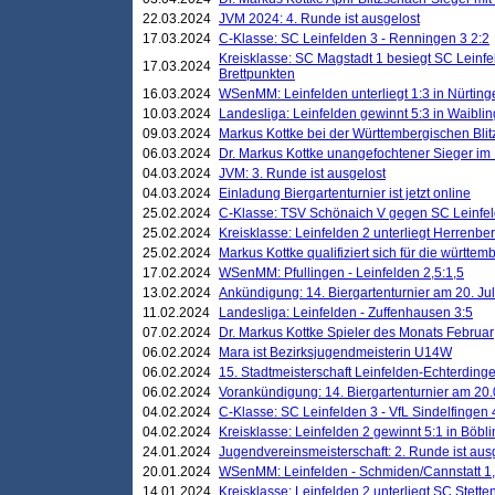
22.03.2024
JVM 2024: 4. Runde ist ausgelost
17.03.2024
C-Klasse: SC Leinfelden 3 - Renningen 3 2:2
Kreisklasse: SC Magstadt 1 besiegt SC Leinfe
17.03.2024
Brettpunkten
16.03.2024
WSenMM: Leinfelden unterliegt 1:3 in Nürting
10.03.2024
Landesliga: Leinfelden gewinnt 5:3 in Waibli
09.03.2024
Markus Kottke bei der Württembergischen Blit
06.03.2024
Dr. Markus Kottke unangefochtener Sieger im M
04.03.2024
JVM: 3. Runde ist ausgelost
04.03.2024
Einladung Biergartenturnier ist jetzt online
25.02.2024
C-Klasse: TSV Schönaich V gegen SC Leinfelde
25.02.2024
Kreisklasse: Leinfelden 2 unterliegt Herrenber
25.02.2024
Markus Kottke qualifiziert sich für die württem
17.02.2024
WSenMM: Pfullingen - Leinfelden 2,5:1,5
13.02.2024
Ankündigung: 14. Biergartenturnier am 20. Ju
11.02.2024
Landesliga: Leinfelden - Zuffenhausen 3:5
07.02.2024
Dr. Markus Kottke Spieler des Monats Februar
06.02.2024
Mara ist Bezirksjugendmeisterin U14W
06.02.2024
15. Stadtmeisterschaft Leinfelden-Echterding
06.02.2024
Vorankündigung: 14. Biergartenturnier am 20
04.02.2024
C-Klasse: SC Leinfelden 3 - VfL Sindelfingen 
04.02.2024
Kreisklasse: Leinfelden 2 gewinnt 5:1 in Böbl
24.01.2024
Jugendvereinsmeisterschaft: 2. Runde ist aus
20.01.2024
WSenMM: Leinfelden - Schmiden/Cannstatt 1,
14.01.2024
Kreisklasse: Leinfelden 2 unterliegt SC Stette