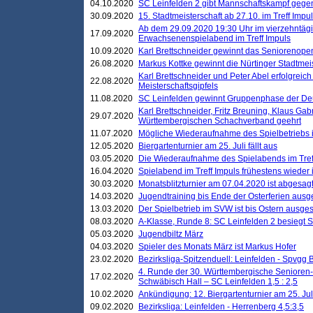
04.10.2020
SC Leinfelden 2 gibt Mannschaftskampf gege
30.09.2020
15. Stadtmeisterschaft ab 27.10. im Treff Impu
Ab dem 29.09.2020 19:30 Uhr im vierzehntäg
17.09.2020
Erwachsenenspielabend im Treff Impuls
10.09.2020
Karl Brettschneider gewinnt das Seniorenopen
26.08.2020
Markus Kottke gewinnt die Nürtinger Stadtmei
Karl Brettschneider und Peter Abel erfolgreic
22.08.2020
Meisterschaftsgipfels
11.08.2020
SC Leinfelden gewinnt Gruppenphase der De
Karl Brettschneider, Fritz Breuning, Klaus Gab
29.07.2020
Württembergischen Schachverband geehrt
11.07.2020
Mögliche Wiederaufnahme des Spielbetriebs
12.05.2020
Biergartenturnier am 25. Juli fällt aus
03.05.2020
Die Wiederaufnahme des Spielabends im Treff
16.04.2020
Spielabend im Treff Impuls frühestens wieder
30.03.2020
Monatsblitzturnier am 07.04.2020 ist abgesag
14.03.2020
Jugendtraining bis Ende der Osterferien ausg
13.03.2020
Der Spielbetrieb im SVW ist bis Ostern ausges
08.03.2020
A-Klasse, Runde 8: SC Leinfelden 2 besiegt 
05.03.2020
Jugendbiltz März
04.03.2020
Spieler des Monats März ist Markus Hofer
23.02.2020
Bezirksliga-Spitzenduell: Leinfelden - Spvgg 
4. Runde der 30. Württembergische Senioren
17.02.2020
Schwäbisch Hall – SC Leinfelden 1,5 : 2,5
10.02.2020
Ankündigung: 12. Biergartenturnier am 25. Juli
09.02.2020
Bezirksliga: Leinfelden - Herrenberg 4,5:3,5