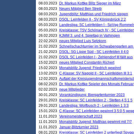
08.03.2023
Dr. Markus Kottke Blitz Sieger im März
08.03.2023
Neues Mitglied Ben Streib
08.03.2023
Jugendblitz: Matthias und Friedrich siegen
08.03.2023
DSOL: Leinfelden II - SV Königsbrück 2:2
05.03.2023
Landesliga: SC Leinfelden I - SpVgg Rommels
05.03.2023
Kreisklasse: TSV Schönach IV - SC Leinfelden 
26.02.2023
KJMM 3. und 4. Spieltag in Vaihingen
22.02.2023
neues Mitglied Luis Setzkorn
21.02.2023
Schnellschachturnier im Schwabengarten am
21.02.2023
DSOL: SG Lippe Süd - SC Leinfelden II 4:0
21.02.2023
DSOL SC Leinfelden I - Zehlendorf III fällt aus
15.02.2023
neues Mitglied Constantin Richert
15.02.2023
Monatsblitz Jugend: Friedrich gewinnt
13.02.2023
C-Klasse: SV Nagold II - SC Leinfelden III 3:1
12.02.2023
Auftakt der Kreisjugendmannschaftsmeistersc
08.02.2023
Dr. Markus Kottke Spieler des Monats Februar
02.02.2023
neue Mitglieder
30.01.2023
Vorankündigung: Biergartenturnier 2023
29.01.2023
Kreisklasse: SC Leinfelden 2 - Stetten 4,5:1,5
29.01.2023
Landesliga: Wolfbusch 2 - Leinfelden 1 3:3
15.01.2023
C-Klasse: SC Leinfelden gewinnt 3,5:0,5 geg
11.01.2023
Vereinsmeisterschaft 2023
11.01.2023
Monatsblitz Jugend: Matthias gewinnt mit 7/7
11.01.2023
Januar-Blitzturnier 2023
08.01.2023
Kreisklasse: SC Leinfelden 2 unterliegt Spvg