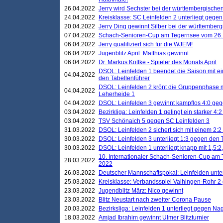
26.04.2022
Jerry wird Sechster bei der württembergische
24.04.2022
Kreisklasse: SC Leinfelden 2 unterliegt gege
20.04.2022
Jerry Ding gewinnt Silber bei der württemberg
07.04.2022
Schach-Senioren-Cup am Tegernsee vom 26. M
06.04.2022
Jerry qualifiziert sich für die WJEM!
06.04.2022
Jugenblitz April: Matthias gewinnt
06.04.2022
Dr. Markus Kottke - Spieler des Monats April
DSOL: Leinfelden 1 beendet die Saison mit e
04.04.2022
den Tabellenführer
DSOL: Leinfelden 2 krönt die Gruppenphase m
04.04.2022
Leherheide 1
04.04.2022
DSOL: Leinfelden 3 gewinnt kampflos 4:0 geg
03.04.2022
Bezirkliga: Leinfelden 1 gelingt ein starker 4
03.04.2022
TSV Schönaich 5 gegen SC Leinfelden 3
31.03.2022
DSOL: Leinfelden 2 sichert sich mit einem 2:2 d
30.03.2022
DSOL: Leinfelden 3 unterliegt 1:3 gegen den 
30.03.2022
DSOL: Leinfelden 1 unterliegt knapp mit 1,5
10. Internationaler Schach-Senioren-Cup am T
28.03.2022
2022
26.03.2022
Deutscher Mannschaftspokal: Leinfelden unte
25.03.2022
Kreisklasse: Verbandsspiel Vaihingen-Rohr 2 
23.03.2022
Jugendblitz März: Nico gewinnt
23.03.2022
Blitz Neustart nach zweiter Corona Pause
20.03.2022
Bezirksliga: Leinfelden 1 unterliegt gegen Nag
18.03.2022
Amjad Ibrahim gewinnt Ulmer Blitzturnier