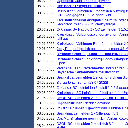
06.07.2022
Jugendblitz Juni: Friedrich gewinnt
06.07.2022
Udo Bock ist Sieger im Juliblitz
Bezirksliga: Leinfelden 1 macht den Aufstieg i
03.07.2022
5:1 - Sieg gegen DJK Stuttgart-Süd
Karl Brettschneider erfolgreich beim 29. off
26.06.2022
Seniorenturnier 2022 in Miedzyzdroje
26.06.2022
C-Klasse: SV Nagold 2 - SC Leinfelden 3 1,5:
Kreisklasse: Verbandsspiel der zweiten Manns
18.06.2022
fällt aus!!
12.06.2022
Kreisklasse: Vaihingen-Rohr 2 - Leinfelden 2 
12.06.2022
Jerry Ding erfolgreich bei der deutschen U8-M
08.06.2022
Bernhard Schmid gewinnt das Juni-Blitzturnie
Bernhard Schmid und Artemij Cadov erfolgreic
07.06.2022
Open
Peter Abel, Karl Brettschneider und Manfred St
07.06.2022
Bayerische Senioreneinzelmeisterschaft
29.05.2022
Bezirksliga: Leinfelden 1 erkämpft sich ein 3,
24.05.2022
Biergartenturnier am 23.07.2022!
22.05.2022
C-Klasse: SC Leinfelden 3 spielt 1,5:2,5 geg
22.05.2022
Kreisklasse: SC Leinfelden 2 holt ein 4:4 - 
21.05.2022
DSOL: SC Leinfelden 2 unterliegt mit 1:3 im F
18.05.2022
Jugendblitz Mai: Friedrich gewinnt
13.05.2022
DSOL: Leinfelden 2 gewinnt das Halbfinale geg
08.05.2022
Bezirkliga: Leinfelden 1 - Sillenbuch 3:3
04.05.2022
Das Mai-Blitzturnier gewinnt Dr. Markus Kottk
DSOL: SC Leinfelden 2 setzt sich 3:1 gegen J
28.04.2022
Halbfinale!