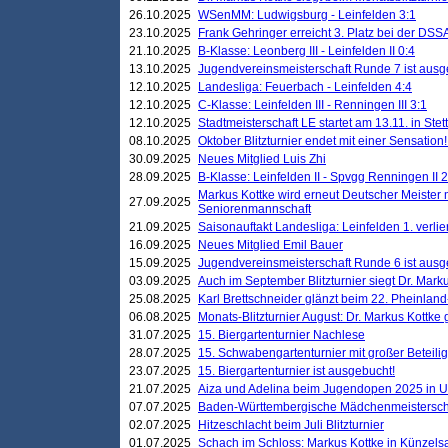
26.10.2025
WSenMM: Ludwigsburg - Leinfelden 3:1
23.10.2025
Frank Gehringer erreicht 3. Platz bei der DS
21.10.2025
B-Klasse: Leonberg III - Leinfelden II 0:4
13.10.2025
Jugendvereinsmeisterschaft Runde 7 ist ausg
12.10.2025
Landesliga: Feuerbach - Leinfelden 4:4
12.10.2025
C-Klasse: Leinfelden III - Renningen III 3:1
12.10.2025
Stadtmeisterschaft LE startet am 13.11. in Stet
08.10.2025
Oktober Blitzturnier endet mit einer Sensation!
30.09.2025
Neues Mitglied Luis Zhi
28.09.2025
B-Klasse: Leinfelden II - Spvgg Renningen II 2
Markus Kottke wird erneut Deutscher Meister 
27.09.2025
Seniorenmannschaft
21.09.2025
Saisonauftakt Landesliga: Leinfelden 1. verlier
16.09.2025
Neues Mitglied Emil Bauer
15.09.2025
Jugendvereinsmeisterschaft Runde 6 ist ausg
03.09.2025
Auch im September Blitzturnier siegt Dr. Mark
25.08.2025
Karl Brettschneider glänzt beim 22. Pheinlan
06.08.2025
Monats-Blitzturnier August: Dr. Markus Kottke
31.07.2025
15. Biergartenturnier Nachlese
28.07.2025
15. Schwabengartenturnier mit großer Beteili
23.07.2025
15. Biergartenturnier ist ausgebucht!
21.07.2025
Aiza und Adelina beim Jugendopen 2025 in 
07.07.2025
Baden-Württembergische Mädchenmeistersch
02.07.2025
Hitzeschlacht beim Juli Blitzturnier
01.07.2025
Schach im Schloss: Markus Kottke in Künzels