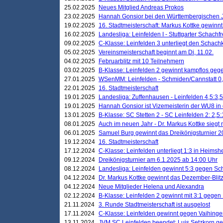
25.02.2025
Neues Mitglied Andreas Prokos
23.02.2025
Hannah Gonsior bei den Württembergischen 
19.02.2025
16. Stadtmeisterschaft: Markus Kottke gewinnt 
16.02.2025
Landesliga: Leinfelden I - Stuttgarter Schachfr
09.02.2025
C-Klasse: Leinfelden 3 unterliegt den Schach
05.02.2025
Vereinsmeisterschaft beginnt am Di, 11.02.
04.02.2025
Februarblitz mit 10 Teilnehmern
03.02.2025
B-Klasse: Leinfelden 2 gewinnt kampflos ge
27.01.2025
WSenMM: Leinfelden - Schmiden/Cannstatt 0,
22.01.2025
16. Stadtmeisterschaft
19.01.2025
Landesliga: Zuffenhausen - Leinfelden 4,5:3,5
19.01.2025
Hannah Gonsior ist Vizemeisterin der WU8 i
13.01.2025
B-Klasse: SC Stetten 2 - SC Leinfelden 2: 2,5:
08.01.2025
Auch im neuen Jahr - Dr. Markus Kottke siegt 
06.01.2025
Samuel Burg gewinnt das Dreikönigsturnier 
19.12.2024
16. Stadtmeisterschaft
17.12.2024
C-Klasse: Leinfelden unterliegt 1:3 in Heimsh
09.12.2024
Dreikönigsturnier am 6.1.2025 ab 14:00 Uhr
08.12.2024
Landesliga: Leinfelden gewinnt 5:3 gegen Sc
04.12.2024
Dr. Markus Kottke gewinnt das Dezember-Blitz
04.12.2024
Neue Mitglieder Helena und Alexandra
02.12.2024
B-Klasse: Leinfelden 2 gewinnt mit 3:1 gegen
21.11.2024
3. Runde Stadtmeisterschaft ist ausgelost
17.11.2024
C-Klasse: Leinfelden gewinnt gegen Vaihinge
13.11.2024
JVM SC Leinfelden beendet: Luis Setzkorn ge