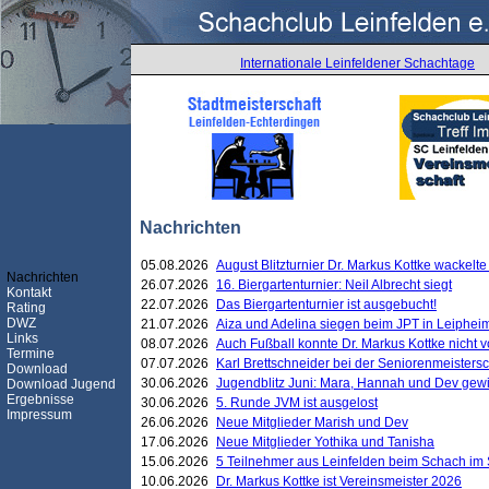
Internationale Leinfeldener Schachtage
Nachrichten
05.08.2026
August Blitzturnier Dr. Markus Kottke wackel
Nachrichten
26.07.2026
16. Biergartenturnier: Neil Albrecht siegt
Kontakt
22.07.2026
Das Biergartenturnier ist ausgebucht!
Rating
DWZ
21.07.2026
Aiza und Adelina siegen beim JPT in Leiphei
Links
08.07.2026
Auch Fußball konnte Dr. Markus Kottke nicht
Termine
07.07.2026
Karl Brettschneider bei der Seniorenmeister
Download
30.06.2026
Jugendblitz Juni: Mara, Hannah und Dev gew
Download Jugend
Ergebnisse
30.06.2026
5. Runde JVM ist ausgelost
Impressum
26.06.2026
Neue Mitglieder Marish und Dev
17.06.2026
Neue Mitglieder Yothika und Tanisha
15.06.2026
5 Teilnehmer aus Leinfelden beim Schach im 
10.06.2026
Dr. Markus Kottke ist Vereinsmeister 2026