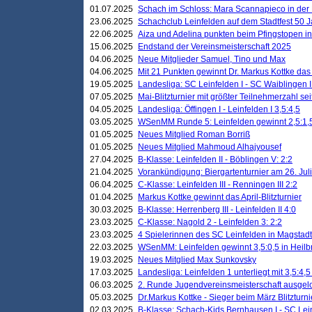
01.07.2025
Schach im Schloss: Mara Scannapieco in der
23.06.2025
Schachclub Leinfelden auf dem Stadtfest 50 
22.06.2025
Aiza und Adelina punkten beim Pfingstopen i
15.06.2025
Endstand der Vereinsmeisterschaft 2025
04.06.2025
Neue Mitglieder Samuel, Tino und Max
04.06.2025
Mit 21 Punkten gewinnt Dr. Markus Kottke das J
19.05.2025
Landesliga: SC Leinfelden I - SC Waiblingen I
07.05.2025
Mai-Blitzturnier mit größter Teilnehmerzahl se
04.05.2025
Landesliga: Öffingen I - Leinfelden I 3,5:4,5
03.05.2025
WSenMM Runde 5: Leinfelden gewinnt 2,5:1,
01.05.2025
Neues Mitglied Roman Borriß
01.05.2025
Neues Mitglied Mahmoud Alhajyousef
27.04.2025
B-Klasse: Leinfelden II - Böblingen V: 2:2
21.04.2025
Vorankündigung: Biergartenturnier am 26. Juli
06.04.2025
C-Klasse: Leinfelden III - Renningen III 2:2
01.04.2025
Markus Kottke gewinnt das April-Blitzturnier
30.03.2025
B-Klasse: Herrenberg III - Leinfelden II 4:0
23.03.2025
C-Klasse: Nagold 2 - Leinfelden 3: 2:2
23.03.2025
4 Spielerinnen des SC Leinfelden in Magstadt
22.03.2025
WSenMM: Leinfelden gewinnt 3,5:0,5 in Heilb
19.03.2025
Neues Mitglied Max Sunkovsky
17.03.2025
Landesliga: Leinfelden 1 unterliegt mit 3,5:4,5
06.03.2025
2. Runde Jugendvereinsmeisterschaft ausgel
05.03.2025
Dr.Markus Kottke - Sieger beim März Blitzturni
02.03.2025
B-Klasse: Schach-Kids Bernhausen I - SC Lein