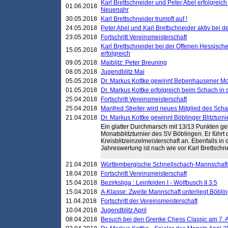
Karl Brettschneider und Peter Abel erfolgreic
01.06.2018
Neuenahr
30.05.2018
Karl Brettschneider trumpft auf !
24.05.2018
Peter Abel und Karl Brettschneider aktiv bei
23.05.2018
Fortschritt Vereinsmeisterschaft
Karl Brettschneider bei der Offenen Hessisch
15.05.2018
erfolgreich
09.05.2018
Maiblitz: Peter Breuning
08.05.2018
Jugendblitz Mai
05.05.2018
Dr. Markus Kottke gewinnt Bebenhausener Mo
01.05.2018
Dr. Markus Kottke erfolgreich beim Schach in
25.04.2018
Fortschritt Vereinsmeisterschaft
25.04.2018
Manfred Streiter wird neues Mitglied des Sch
21.04.2018
Dr. Markus Kottke gewinnt Böblinger Blitzturni
Ein glatter Durchmarsch mit 13/13 Punkten gel
Monatsblitzturnier des SV Böblingen. Er führt 
Kreisblitzeinzelmeisterschaft an. Ebenfalls in
Jahreswertung ist nach wie vor Karl Brettschne
21.04.2018
Württembergische Schnellschach-Mannschafts
18.04.2018
Fortschritt Vereinsmeisterschaft
15.04.2018
Bezirksliga : Leinfelden I - Wolfbusch II 3:5
15.04.2018
A-Klasse: Zweite Mannschaft unterliegt Böblin
11.04.2018
Fortschritt der Vereinsmeisterschaft
10.04.2018
Jugendblitz April
08.04.2018
Besuch bei den Grenke Chess Classic am 7. A