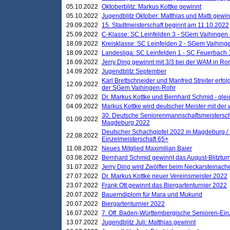
05.10.2022
Oktoberblitz: Markus Kottke gewinnt
05.10.2022
Jugendblitz Oktober: Matthias und Matti gewi
29.09.2022
15. Stadtmeisterschaft beginnt am 11.10.2022
25.09.2022
C-Klasse: SC Leinfelden 3 - SGem Vaihingen 
18.09.2022
Kreisklasse: SC Leinfelden 2 - SGem Vaihinge
18.09.2022
Landesliga: SC Leinfelden 1 - SC Feuerbach 
16.09.2022
Jerry Ding gewinnt mit 3/3 bei der WAM in 
14.09.2022
Jugendblitz September
Karl Brettschneider und Manfred Streiter erfo
12.09.2022
der SGem Vaihingen-Rohr
07.09.2022
Dr. Markus Kottke und Bernhard Schmid - glei
04.09.2022
Markus Kottke wird deutscher Meister mit de
30. Deutsche Seniorenmannschaftsmeistersch
01.09.2022
Magdeburg 2022
Deutscher Schachgipfel 2022 in Magdeburg /
22.08.2022
Einzelmeisterschaft 65+
11.08.2022
Neues Mitglied Maximilian Baier
03.08.2022
Bernhard Schmid gewinnt das August-Blitzturn
31.07.2022
Jerry Ding wird Zwölfter beim Neckarsteinac
27.07.2022
Dr. Markus Kottke neuer Vereinsmeister 2022
23.07.2022
Frank Ott gewinnt das Biergartenturnier 2022
20.07.2022
Bauerndiplom für Mara und Mukund
20.07.2022
Biergartenturnier 2022
16.07.2022
7. Off. Baden-Württembergische Senioren-Ein
13.07.2022
Jugendblitz Juli: Matthias gewinnt