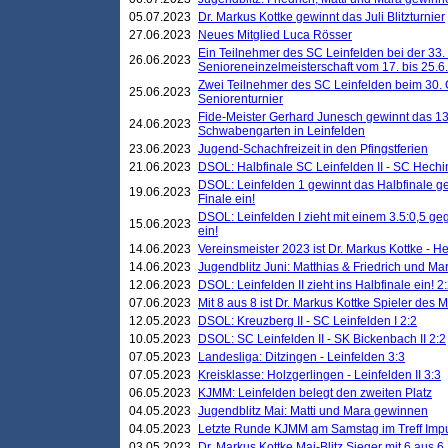
05.07.2023
Dr. Markus Kottke gewinnt das Juli Blitzturnier
27.06.2023
Neues Mitglied Luca Rösser
Ein Teilnehmer des SC Leinfelden bei der 33.
26.06.2023
Senioreneinzelmeisterschaft vom 17. bis 25.
Zwei Teilnehmer des SC Leinfelden beim 30.
25.06.2023
Seniorenturnier
Fide-Meister Gerhard Junesch gewinnt das 1
24.06.2023
Schwabengarten in Leinfelden
23.06.2023
Jugend-Schachfreizeit in den Pfingstferien
21.06.2023
DSOL: Halbfinale SC Leinfelden II - SC Hechi
DSOL: Leinfelden 1 gewinnt das Halbfinale geg
19.06.2023
Finale ein!
DSOL: Leinfelden I zieht mit einem 3.5:0,5 g
15.06.2023
ein!
14.06.2023
Vereinsmeister 2023 ist Dr. Markus Kottke - 
14.06.2023
Jugendblitz Juni: Matthias & Friedrich und M
12.06.2023
DSOL: Leinfelden II zieht ins Halbfinale ein! 2
07.06.2023
Mit 8 aus 8 ist Dr. Markus Kottke Spieler des 
12.05.2023
DSOL: Kreuzberg II - SC Leinfelden I 2:2
10.05.2023
DSOL: SC Leinfelden II - SK Bickenbach II 2:2
07.05.2023
Landesliga: Ditzingen - Leinfelden 3:3
07.05.2023
Kreisklasse: Holzgerlingen - Leinfelden II 3:3
06.05.2023
KJMM: Leinfelden belegt den zweiten Platz
04.05.2023
Jugendblitz Mai: Matti und Mara gewinnen
04.05.2023
Letzte Runde KJMM am Samstag im Treff Imp
03.05.2023
Dr. Markus Kottke Mai-Blitz Sieger mit 6 aus 6