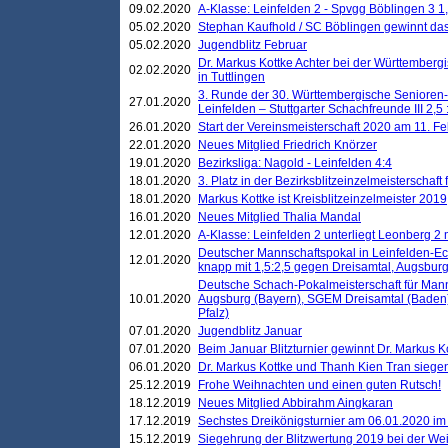
09.02.2020
A-Klasse: Leinfelden 2 - Spvgg Böblingen 3 1,
05.02.2020
Stephan Kaufhold / SC Böblingen gewinnt das 
05.02.2020
Jugendblitz Februar
Dr. Markus Kottke Achter bei der Württembergi
02.02.2020
in Tuttlingen
3. Runde der 30. Württembergische Senioren
27.01.2020
Leinfelden – Stuttgarter Schachfreunde III 2,5 
26.01.2020
Start der Vereinsmeisterschaft 2020 am 11. F
22.01.2020
Neues Mitglied Friedrich Knörzer
19.01.2020
Bezirksliga: Nagold - Leinfelden 4:4
18.01.2020
3. Platz in der Bezirksblitzeinzelmeisterschaft
18.01.2020
Markus Kottke ist Kreisblitzeinzelmeister 2019
16.01.2020
Neues Mitglied Thalia Mandal
12.01.2020
A-Klasse: Leinfelden 2 unterliegt Leonberg 2 
Deutscher Mannschaftspokal in Leinfelden-Ech
12.01.2020
knapp mit 1,5:2,5 gegen Dreisamtal, Augsbur
Deutsche Schach-Pokalmeisterschaft für Mann
10.01.2020
Augsburg (Bayern), SGEM Dreisamtal (Baden
Pfalz)
07.01.2020
Jugendblitz Januar
07.01.2020
Beim Januar Blitzturnier gewinnt Dr. Markus 
06.01.2020
Dr. Markus Kottke und Thanh Kien Tran siegen
25.12.2019
Frohe Weihnachten und einen guten Rutsch!
18.12.2019
Neues Mitglied Abbirahm Aingkaran
17.12.2019
Sechstes Dreikönigsturnier am 06.01.2020 im T
15.12.2019
Siegehrung der Blitzwertung 2019 bei der Wei