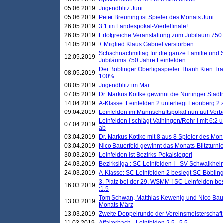
05.06.2019
Jugendblitz Juni
05.06.2019
Peter Breuning ist Spieler des Monats Juni.
26.05.2019
3:1 im Landespokal-Viertelfinale!
26.05.2019
Erfolgreiche Veranstaltung zum Jubiläum 750
14.05.2019
+ Mitglied Klaus Gabriel verstorben +
Schachnachmittag für die ganze Familie und 
12.05.2019
Jubiläums 750 Jahre Leinfelden
Der Böblinger Oberligaspieler Thanh Kien Tran
08.05.2019
100%
08.05.2019
Jugendblitz im Mai
07.05.2019
Dr. Markus Kottke gewinnt die Nürtinger Stadt
14.04.2019
A-Klasse: Leinfelden 2 unterliegt Leonberg 2 a
09.04.2019
Leinfelden im Mannschaftspokal nun auf Ver
Leinfelden I schlägt Vaihingen/Rohr I mit 6:2 
07.04.2019
ab
03.04.2019
Dr. Markus Kottke mit 8 aus 8 Spieler des Mona
03.04.2019
Nico Bauerfeld gewinnt das Monats-Blitzturnier
30.03.2019
Leinfelden ist Bezirks-Pokalsieger!
24.03.2019
Bezirksliga : SC Leinfelden I - SV Schwaikheim
24.03.2019
A-Klasse: SC Leinfelden 2 besiegt SC Böbling
3. Platz bei der 29. WSMM ! SC Leinfelden b
16.03.2019
:1,5
Tom Schwan, Matthias Kewenig und Nico Baue
13.03.2019
Monats März
13.03.2019
Zweite Doppelrunde der Vereinsmeisterschaft i
11.03.2019
Affalterbach - Leinfelden 2,5 . 5,5