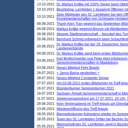
13.10.2021
Dr. Markus Kottke mit 100% Sieger beim Oktobe
10.10.2021
Bezirksliga: Leinfelden 1 bezwingt Öffingen mi
Zwei Mitglieder des SC Leinfelden bei den Of
10.10.2021
Einzelmeisterschaften von Schleswig-Holstei
08.09.2021
Thanh Kien Tran gewinnt das September-Blitz
04.09.2021
Markus Kottke gewinnt Bronze mit Württemberg
30.08.2021
Absage Stadtmeisterschaft – Neustart des Tur
20.08.2021
Bernhard Schmid erfolgreich beim Schachfesti
Dr. Markus Kottke bei der 29. Deutschen Sen
20.08.2021
Landesverbände
04.08.2021
Dr. Markus Kottke siegt beim ersten Blitzturn
Karl Brettschneider und Peter Abel erfolgreic
03.08.2021
Seniorenmeisterschaften in Magdeburg
03.08.2021
Neues Mitglied Felix Bowitz
28.07.2021
+ Janos Barna verstorben +
28.07.2021
Neues Mitglied Constantin Singer
27.07.2021
Am 03.08.2021 erstes Blitzturnier im Treff Im
16.07.2021
Brandenburger Seniorenturnier 2021
16.07.2021
Sachsen-Anhalt-Seniorenmeisterschaft in M
11.07.2021
Spielerversammlung am 27.07.2021, 20 Uhr, T
28.06.2021
Kein Vereinsabend im Treff Impuls am Dienst
13.06.2021
Wiedereröffnung des Treff Impuls
28.05.2021
Biergartenturnier frühestens wieder im Somm
28.05.2021
Team des SC Leinfelden Dritter bei Bezirks-S
Mannschaft des SC Leinfelden siegt in Bezirks
05.05.2021