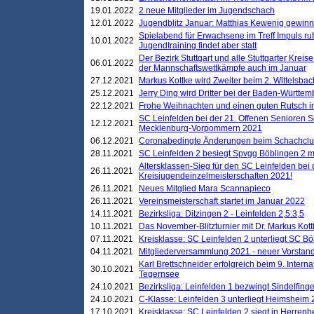
19.01.2022
2 neue Mitglieder im Jugendschach
12.01.2022
Jugendblitz Januar: Matthias Kewenig gewinn
Spielabend für Erwachsene im Treff Impuls ru
10.01.2022
Jugendtraining findet aber statt
Der Bezirk Stuttgart und alle Stuttgarter Krei
06.01.2022
der Mannschaftswettkämpfe auch im Januar
27.12.2021
Markus Kottke wird Zweiter beim 2. Wittelsb
25.12.2021
Jerry Ding wird Dritter bei der Baden-Württem
22.12.2021
Frohe Weihnachten und einen guten Rutsch i
SC Leinfelden bei der 21. Offenen Senioren S
12.12.2021
Mecklenburg-Vorpommern 2021
06.12.2021
Coronabedingte Änderungen beim Schachclub 
28.11.2021
SC Leinfelden 2 besiegt Spvgg Böblingen 2 mi
Altersklassen-Sieg für den SC Leinfelden bei
26.11.2021
Kreisjugendeinzelmeisterschaften 2021!
26.11.2021
Neues Mitglied Mara Scannapieco
26.11.2021
Vereinsmeisterschaft startet im Januar 2022
14.11.2021
Bezirksliga: Ditzingen 2 - Leinfelden 2,5:3,5
10.11.2021
Das November-Blitzturnier mit Dr. Markus Kott
07.11.2021
Kreisklasse: SC Leinfelden 2 unterliegt SC B
04.11.2021
Mitgliederversammlung 2021 - neuer Vorstan
Karl Brettschneider erfolgreich beim 9. Inte
30.10.2021
Tegernsee
24.10.2021
Bezirksliga: Leinfelden 1 bezwingt Sindelfinge
24.10.2021
C-Klasse: Leinfelden 3 unterliegt Heimsheim 2
17.10.2021
Kreisklasse: SC Leinfelden 2 siegt in Herrenbe